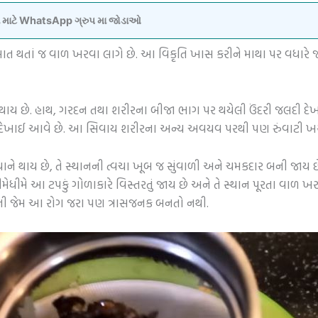
વવા માટે WhatsApp ગ્રુપ મા જોડાઓ
ૂઆત થતાં જ વાળ ખરવા લાગે છે. આ વિકૃતિ ખાસ કરીને માથા પર વધારે 
 થાય છે. હાથ, ગરદન તથા શરીરના બીજા ભાગ પર થયેલી ઉંદરી જલદી દેખાત
ુરંત દેખાઈ આવે છે. આ સિવાય શરીરના અન્ય અવયવ પરથી પણ રુંવાટી ખર
સ્થાને થાય છે, તે સ્થાનની ત્વચા ખૂબ જ સુંવાળી અને ચમકદાર બની જાય છે.
મેધીમે આ ટપકું ગોળાકારે વિસ્તરતું જાય છે અને તે સ્થાન પૂરતા વાળ ખ
ગોની જેમ આ રોગ જરા પણ ત્રાસજનક બનતો નથી.