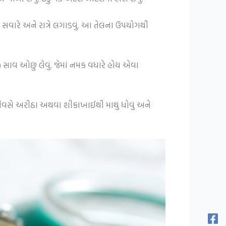
ં સવારે અને રાત્રે લગાડવું. આ તેલના ઉપયોગથી
) સાવ ઓછું લેવું. જેમાં નમક વધારે હોય એવા
દીવસે અરીઠા અથવા શીકાખાઈથી માથું ધોવું અને