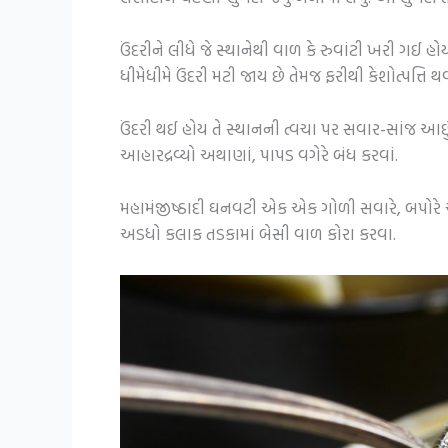
ઉંદરીને લીધે જે સ્થાનેથી વાળ કે રુવાંટી ખરી ગઈ
ધીમેધીમે ઉંદરી મટી જાય છે તેમજ ફરીથી કેશોત્પત્તિ થવ
ઉંદરી થઈ હોય તે સ્થાનની ત્વચા પર સવાર-સાંજ આછું
આહારદ્રવ્યો અથાણાં, પાપડ વગેરે બંધ કરવાં.
મહામંજીષ્ઠાદી ઘનવટી એક એક ગોળી સવારે, બપોરે અ
અડધો કલાક તડકામાં બેસી વાળ કોરા કરવા.