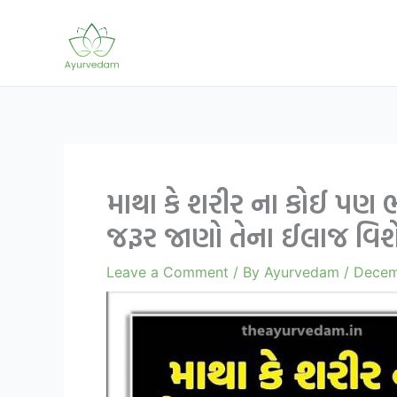
Skip
to
content
માથા કે શરીર ના કોઈ પણ ભ
જરૂર જાણો તેના ઈલાજ વિશ
Leave a Comment
/ By
Ayurvedam
/
Decem