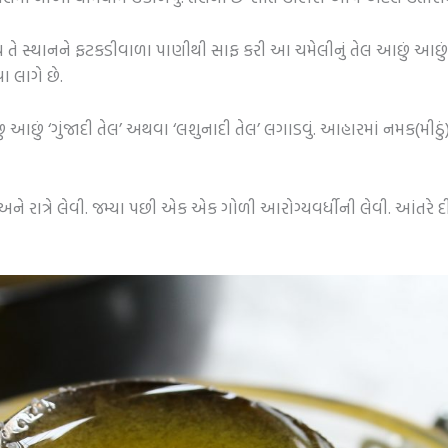
 હોય તે સ્થાનને ફટકડીવાળા પાણીથી સાફ કરી આ ચમેલીનું તેલ આછું આછુ
ા લાગે છે.
 આછું ‘ગુંજાદી તેલ’ અથવા ‘લશુનાદી તેલ’ લગાડવું. આહારમાં નમક(મીઠું
ને રાત્રે લેવી. જમ્યા પછી એક એક ગોળી આરોગ્યવર્ધીની લેવી. આંતરે 