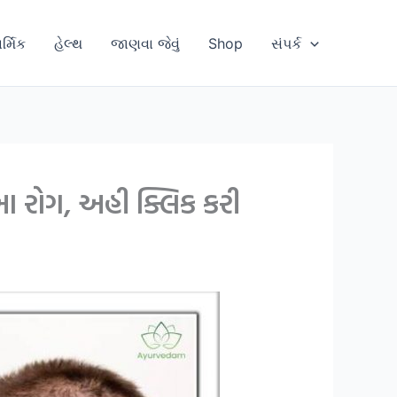
ાર્મિક
હેલ્થ
જાણવા જેવું
Shop
સંપર્ક
આ રોગ, અહી ક્લિક કરી