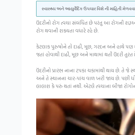
સ્વાસ્થ્ય અને આયુર્વેદિક ઉપચાર વિશે ની માહિતી મેળ
ઉંદરીનો રોગ ત્વચા સંબંધિત છે પરંતુ આ રોગની શર
રોગ થવાની શક્યતા વધારે રહે છે.
કેટલાક પુરુષોને તો દાઢી, મૂછ, ગરદન અને હાથે પણ
જતાં હોવાથી દાઢી, મૂછ અને માથામાં થતી ઉંદરી ત
ઉંદરીનો પ્રારંભ નાના ટપકા ચકામાંથી થાય છે. તે જે 
અને તે સ્થાનના ચાર-પાંચ વાળ ખરી જાય છે. પછી ધી
લાલાશ કે પરું થતાં નથી. એટલે ત્વચાના બીજા રો