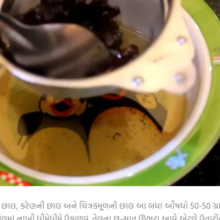
 છાલ, કરેણની છાલ અને ચિત્રકમૂળની છાલ આ બધાં ઔષધો 50-50 ગ્રામ, 
ેલમાં નાખી ધીમેધીમે ઉકાળવું. તેલના છ-સાત ઊભરા આવે એટલે ઉતારીને ગાળ