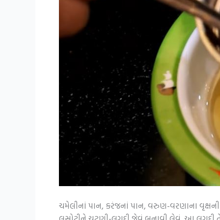
ચમેલીનાં પાન, કરંજનાં પાન, વરુણ-વરણાના વૃક્ષની
લસોટીને ચટણી-લુગદી જેવું બનાવી લેવું. આ લુગદી ત