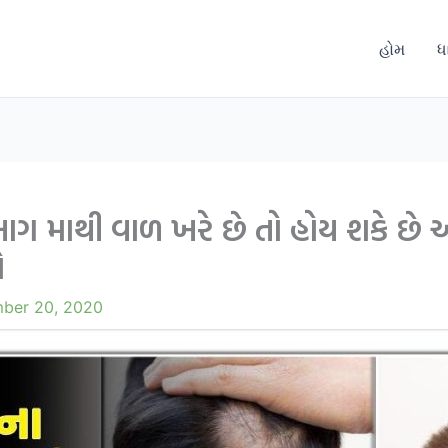
હોમ
ધ
ાગ માથી વાળ ખરે છે તો હોય શકે છે 
ે
ber 20, 2020