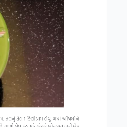
તલનું તેલ 1 કિલોગ્રામ લેવું. બધાં ઔષધોને
ી લેવું. ઠંડું પડે એટલે બોટલમાં ભરી લેવું.