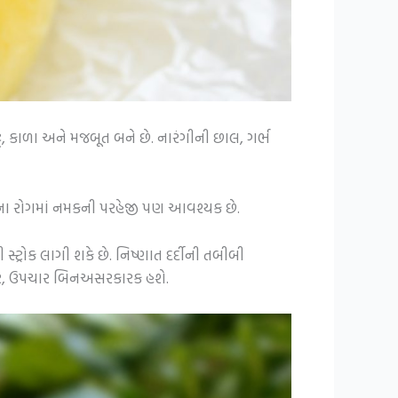
્ટ, કાળા અને મજબૂત બને છે. નારંગીની છાલ, ગર્ભ
દરીના રોગમાં નમકની પરહેજી પણ આવશ્યક છે.
્રોક લાગી શકે છે. નિષ્ણાત દર્દીની તબીબી
ંતર, ઉપચાર બિનઅસરકારક હશે.