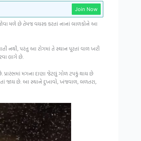
Join Now
જોવા મળે છે તેમજ વયસ્ક કરતાં નાનાં બાળકોને આ
ી નથી, પરંતુ આ રોગમાં તે સ્થાન પૂરતાં વાળ ખરી
વા લાગે છે.
 પ્રારંભમાં મગના દાણા જેટલું ગોળ ટપકું થાય છે
રતાં જાય છે. આ સ્થાને દુખાવો, ખંજવાળ, બળતરા,