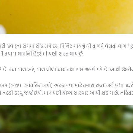
રી જવા)ના રોગમાં રોજ રાત્રે દસ મિનિટ ગાયનું ઘી તાળવે ઘસતાં વાળ ઘટ
તથા માથામાંની ઉંદરીમાં ઘણી રાહત થાય છે.
પ્રસરે છે. તથા વાળ ખરે, વાળ ધોળા થાય તથા ટાલ જલદી પડે છે. આથી ઉં
જખમ (અથવા આંતરિક અંગો) અટકાવવા માટે તમારા રક્ત અને બધા જરૂરી સ્ટ
 નક્કી કરવું જ જોઈએ. માત્ર પછી યોગ્ય સારવાર આપી શકાય છે. નહિ