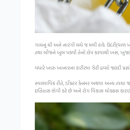
ગાયનું ઘી અને નારંગી બધે જ મળી શકે. ઉંદરી(વાળ ખ
તથા બીજને ખુબ પકવી તેનો લેપ કરવાથી ખસ, ખુજલી 
વધારે ખારું ખાનારના શરીરમાં ઝેરી દ્રવ્યો જલદી 
સ્વાભાવિક રીતે, ડૉક્ટર કેન્સર અથવા અન્ય ત્વચા 
ઇતિહાસ ભેગી કરે છે અને રોગ વિકાસ ચોક્કસ કારણ