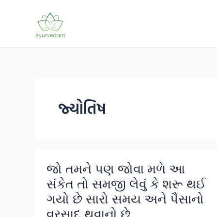
Skip
to
content
જ્યોતિષ
જો તમને પણ જોવા મળે આ
સંકેત તો સમજી લેવું કે શરૂ થઈ
ગયો છે સારો સમય અને પૈસાનો
વરસાદ થવાનો છે