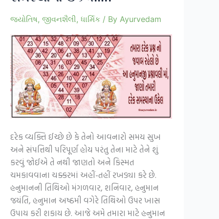
જ્યોતિષ
,
જીવનશૈલી
,
ધાર્મિક
/ By
Ayurvedam
દરેક વ્યક્તિ ઈચ્છે છે કે તેનો આવનારો સમય સુખ
અને સંપત્તિથી પરિપૂર્ણ હોય પરંતુ તેના માટે તેને શું
કરવું જોઈએ તે નથી જાણતો અને કિસ્મત
ચમકાવવાના ચક્કરમાં અહીં-તહીં રખડ્યા કરે છે.
હનુમાનની તિથિઓ મંગળવાર, શનિવાર, હનુમાન
જયંતિ, હનુમાન અષ્ઠમી વગેરે તિથિઓ ઉપર ખાસ
ઉપાય કરી શકાય છે. આજે અમે તમારા માટે હનુમાન