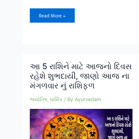
જો
Read More »
તમને
પણ
જોવા
મળે
આ
સંકેત
તો
સમજી
લેવું
કે
આ 5 રાશિને માટે આજનો દિવસ
શરૂ
રહેશે શુભદાયી, જાણો આજ ના
થઈ
ગયો
મંગળવાર નું રાશિફળ
છે
સારો
સમય
અને
જ્યોતિષ
,
ધાર્મિક
/ By
Ayurvedam
પૈસાનો
વરસાદ
થવાનો
છે