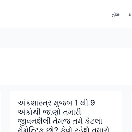
હોમ
ધ
અંકશાસ્ત્ર મુજબ 1 થી 9
અંકોથી જાણો તમારી
જીવનશૈલી તેમજ તમે કેટલાં
રોમેન્ટિક છો? કેવો રહેશે તમારો