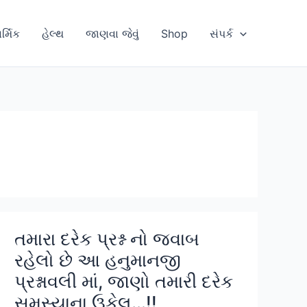
ાર્મિક
હેલ્થ
જાણવા જેવું
Shop
સંપર્ક
તમારા દરેક પ્રશ્ન નો જવાબ
રહેલો છે આ હનુમાનજી
પ્રશ્નાવલી માં, જાણો તમારી દરેક
સમસ્યાના ઉકેલ…!!