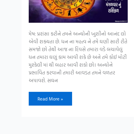
મેષ: પ્રશંસા કરીને તમને અન્યોની ખુશીનો આનંદ લો
એવી શક્યતા છે. ધન ના મહત્વ ને તમે ઘણી સારી રીતે
સમજો છો તેથી આજ ના દિવસે તમારા વડે બચાવેલું
ધન તમારા ઘણું કામ આવી શકે છે અને તમે કોઈ મોટી
મુશ્કેલી માં થી બહાર આવી શકો છો। અન્યોને
પ્રભાવિત કરવાની તમારી આવડત તમને વળતર
અપાવશે. સઘન
આ
Read More »
5
રાશિને
માટે
આજનો
દિવસ
રહેશે
શુભદાયી,