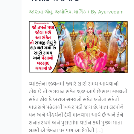
જાણવા જેવું
,
જ્યોતિષ
,
ધાર્મિક
/ By
Ayurvedam
વ્યક્તિના જીવનમાં જ્યારે સારો સમય આવવાનો
હોય છે તો ભગવાન સંકેત જરૂર આપે છે.સારા સમયનો
સંકેત હોય કે ખરાબ સમયનો સંકેત બંનેના સંકેતો
માણસને પહેલાથી ખબર પડી જાય છે. માતા લક્ષ્મીને
ધન અને ઐશ્વર્યની દેવી માનવામા આવે છે અને તેને
સનાતર ધર્મ અને પુરાણોમા વર્ણન કર્યા મુજબ માતા
લક્ષ્મી એ જેમના પર પણ આ દેવીની […]