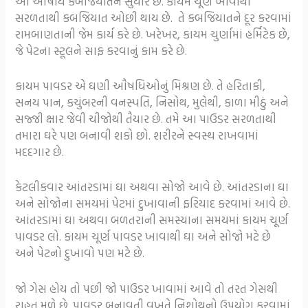
આ ઓષધિ કબજિયાતને સુધારે છે. કાયમ ચૂર્ણ ખાવાથી
સરળતાથી કબજિયાત ઓછી થાય છે. તે કબજિયાતને દૂર કરવામાં
રામબાણતાની જેમ કાર્ય કરે છે. ખરેખર, કાયમ ચુર્ણામાં હર્મિટેક છે,
જે પેટના સ્ટૂલને સાફ કરવાનું કામ કરે છે.
કાયમ પાવડર એ ઘણી ઔષધિઓનું મિશ્રણ છે. તે હરિતાકી,
સનય પાન, કચુંબરની વનસ્પતિ, નિસોથ, મુલેથી, કાળા મીઠું અને
સજ્જી ક્ષાર જેવી ચીજોથી તૈયાર છે. તમે આ પાઉડર સરળતાથી
તમારા ઘરે પણ બનાવી શકો છો. શરીરને સ્વસ્થ રાખવામાં
મદદગાર છે.
કેટલીકવાર આંતરડામાં ઘા અથવા સોજો આવે છે. આંતરડાના ઘા
અને સોજોના સમયમાં પેટમાં દુખાવાની ફરિયાદ કરવામાં આવે છે.
આંતરડામાં ઘા અથવા બળતરાની સમસ્યાના સમયમાં કાયમ ચૂર્ણ
પાવડર લો. કાયમ ચૂર્ણ પાવડર ખાવાથી ઘા અને સોજો મટે છે
અને પેટનો દુખાવો પણ મટે છે.
જો ગેસ હોય તો પછી જો પાઉડર ખાવામાં આવે તો તરત ગેસથી
રાહત મળે છે. પાવડર બનાવતી વખતે નિશોથનો ઉપયોગ કરવામાં