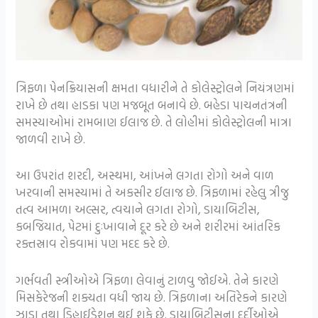
ત્રિફળા પેનક્રિયાસની ક્ષમતા વધારીને તે કોલેસ્ટ્રોલને નિયંત્રણમાં
રાખે છે તથા હાડકા પણ મજબૂત બનાવે છે. બહેડા પાચનતંત્રની
સમસ્યાઓમાં રામબાણ ઈલાજ છે. તે લોહીમાં કોલેસ્ટ્રોલની માત્રા
જાળવી રાખે છે.
આ ઉપરાંત શરદી, અસ્થમા, આંખને લગતા રોગો અને વાળ
ખરવાની સમસ્યામાં તે અકસીર ઈલાજ છે. ત્રિફળામાં રહેલુ ત્રીજુ
તત્વ આમળા અલ્સર, ત્વચાને લગતા રોગો, ડાયાબિટીસ,
કબજિયાત, પેટમાં દુઃખાવાને દૂર કરે છે અને શરીરમાં આંતરિક
રક્તસ્રાવ રોકવામાં પણ મદદ કરે છે.
ગર્ભવતી સ્ત્રીઓએ ત્રિફળા લેવાનું ટાળવુ જોઈએ. તેને કારણે
મિસકેરેજની શક્યતા વધી જાય છે. ત્રિફળાના અતિરેકને કારણે
ઝાડા તથા ડિહાઈડ્રેશન થઈ શકે છે. ડાયાબિટીસના દર્દીઓએ