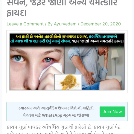
સેવન, જરૂર જાણો અન્ય ચમત્કારિ
ફાયદા
Leave a Comment
/ By
Ayurvedam
/
December 20, 2020
સ્વાસ્થ્ય અને આયુર્વેદિક ઉપચાર વિશે ની માહિતી
Join Now
મેળવવા માટે WhatsApp ગ્રુપ મા જોડાઓ
કાયમ ચૂર્ણ પાવડર ઔષધિય ગુણથી ભરેલો છે. કાયમ ચુર્ણ પેટ