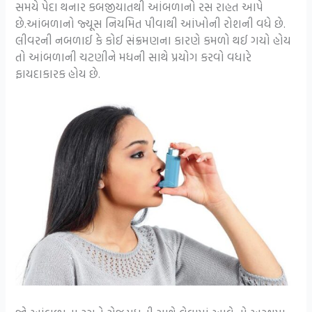
સમયે પેદા થનાર કબજીયાતથી આંબળાનો રસ રાહત આપે
છે.આંબળાનો જ્યૂસ નિયમિત પીવાથી આંખોની રોશની વધે છે.
લીવરની નબળાઈ કે કોઈ સંક્રમણના કારણે કમળો થઈ ગયો હોય
તો આંબળાની ચટણીને મધની સાથે પ્રયોગ કરવો વધારે
ફાયદાકારક હોય છે.