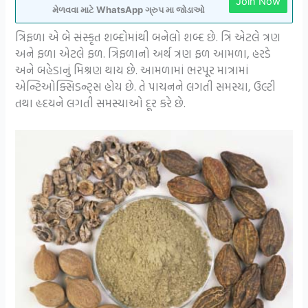
Join Now
મેળવવા માટે WhatsApp ગ્રુપ મા જોડાઓ
ત્રિફળા એ બે સંસ્કૃત શબ્દોમાંથી બનેલો શબ્દ છે. ત્રિ એટલે ત્રણ
અને ફળા એટલે ફળ. ત્રિફળાનો અર્થ ત્રણ ફળ આમળા, હરડે
અને બહેડાનું મિશ્રણ થાય છે. આમળામાં ભરપૂર માત્રામાં
એન્ટિઓક્સિડન્ટ્સ હોય છે. તે પાચનને લગતી સમસ્યા, ઉલ્ટી
તથા હૃદયને લગતી સમસ્યાઓ દૂર કરે છે.