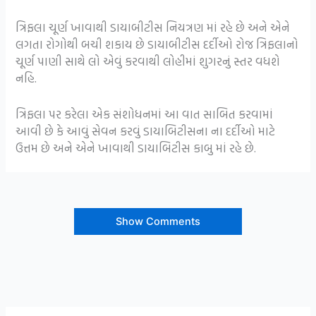
ત્રિફલા ચૂર્ણ ખાવાથી ડાયાબીટીસ નિયત્રણ માં રહે છે અને એને
લગતા રોગોથી બચી શકાય છે ડાયાબીટીસ દર્દીઓ રોજ ત્રિફલાનો
ચૂર્ણ પાણી સાથે લો એવું કરવાથી લોહીમાં શુગરનું સ્તર વધશે
નહિ.
ત્રિફલા પર કરેલા એક સંશોધનમાં આ વાત સાબિત કરવામાં
આવી છે કે આવું સેવન કરવું ડાયાબિટીસના ના દર્દીઓ માટે
ઉત્તમ છે અને એને ખાવાથી ડાયાબિટીસ કાબુ માં રહે છે.
Show Comments