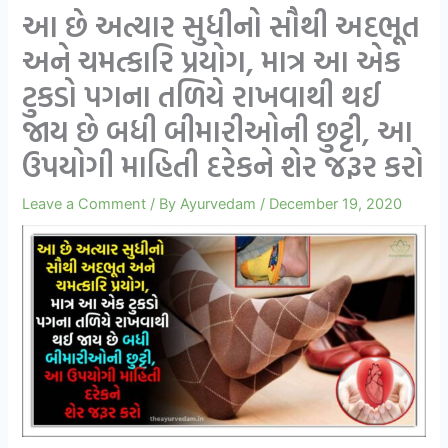
આ છે અત્યાર સુધીનો સૌથી અદભૂત
અને ચમત્કારિ પ્રયોગ, માત્ર આ એક
ટુકડો પગના તળિયે રાખવાથી થઈ
જાય છે બધી બીમારીઓની છુટ્ટી, આ
ઉપયોગી માહિતી દરેકને શેર જરૂર કરો
Leave a Comment
/ By
Ayurvedam
/
December 19, 2020