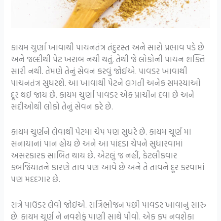
કાયમ ચુર્ણા ખાવાથી પાચનતંત્ર તંદુરસ્ત અને સારો પ્રભાવ પડે છે
અને જલ્દીથી પેટ ખરાબ નથી થતું. તેથી જે લોકોની પાચન શક્તિ
સારી નથી. તેમણે તેનું સેવન કરવું જોઈએ. પાવડર ખાવાથી
પાચનતંત્ર સુધરશે. આ ખાવાથી પેટને લગતી અનેક સમસ્યાઓ
દૂર થઈ જાય છે. કાયમ ચુર્ણા પાવડર એક પ્રાચીન દવા છે અને
સદીઓથી લોકો તેનું સેવન કરે છે.
કાયમ ચુર્ણને લેવાથી પેટમાં ચેપ પણ સુધરે છે. કાયમ ચૂર્ણ માં
સનાયાનાં પાન હોય છે અને આ પાંદડા ચેપને સુધારવામાં
અસરકારક સાબિત થાય છે. એટલું જ નહીં, કેટલીકવાર
કબજિયાતને કારણે તાવ પણ આવે છે અને તે તાવને દૂર કરવામાં
પણ મદદગાર છે.
રાત્રે પાઉડર લેવો જોઈએ. રાત્રિભોજન પછી પાવડર ખાવાનું સારું
છે. કાયમ ચૂર્ણ ને નવશેકું પાણી સાથે પીવો. એક કપ નવશેકા