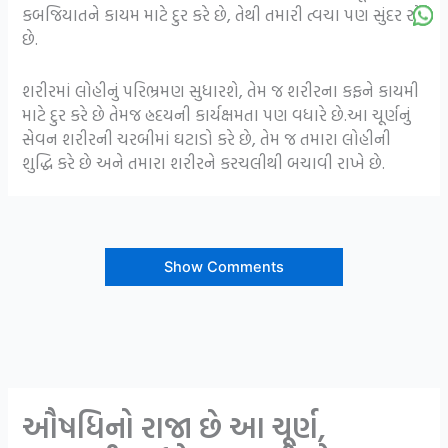
કબજિયાતને કાયમ માટે દુર કરે છે, તેથી તમારી ત્વચા પણ સુંદર રહે
છે.
શરીરમાં લોહીનું પરિભ્રમણ સુધારશે, તેમ જ શરીરના કફને કાયમી
માટે દુર કરે છે તેમજ હ્રદયની કાર્યક્ષમતા પણ વધારે છે.આ ચૂર્ણનું
સેવન શરીરની ચરબીમાં ઘટાડો કરે છે, તેમ જ તમારા લોહીની
શુદ્ધિ કરે છે અને તમારા શરીરને કરચલીથી બચાવી રાખે છે.
Show Comments
ઔષધિનો રાજા છે આ ચૂર્ણ,