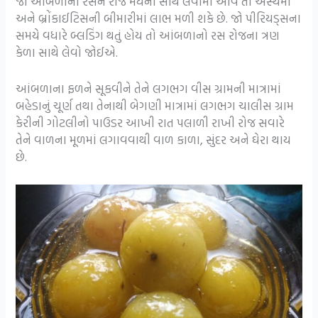
જો આંબળાના રસને રોજ મધની સાથે લેવામાં આવે તો અસ્થમા
અને બ્રોંકાઈટિસની બીમારીમાં લાભ મળી શકે છે. જો પીરિયડ્સના
સમયે વધારે બ્લડિંગ થતું હોય તો આંબળાનો રસ રોજના ત્રણ
કેળા સાથે લેવો જોઈએ.
આંબળાના ફળને સૂકવીને તેને લગભગ વીસ ગ્રામની માત્રામાં
બહેડાનું ચૂર્ણ તથા તેનાથી બેગણી માત્રામાં લગભગ ચાલીસ ગ્રામ
કેરીની ગોટલીનો પાઉડર આખી રાત પલાળી રાખી રોજ સવારે
તેને વાળના મૂળમાં લગાવવાથી વાળ કાળા, સુંદર અને ઘેરા થાય
છે.