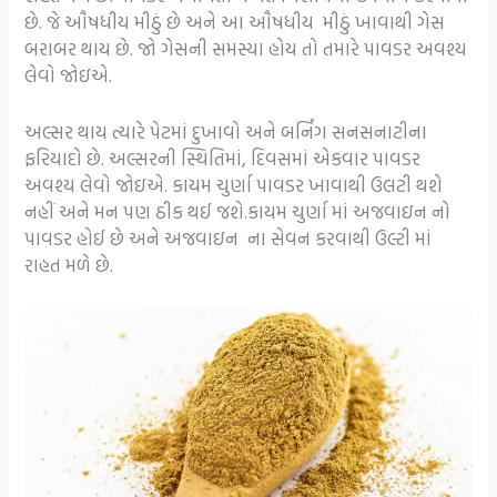
છે. જે ઔષધીય મીઠું છે અને આ ઔષધીય મીઠું ખાવાથી ગેસ
બરાબર થાય છે. જો ગેસની સમસ્યા હોય તો તમારે પાવડર અવશ્ય
લેવો જોઇએ.
અલ્સર થાય ત્યારે પેટમાં દુખાવો અને બર્નિંગ સનસનાટીના
ફરિયાદો છે. અલ્સરની સ્થિતિમાં, દિવસમાં એકવાર પાવડર
અવશ્ય લેવો જોઇએ. કાયમ ચુર્ણા પાવડર ખાવાથી ઉલટી થશે
નહીં અને મન પણ ઠીક થઈ જશે.કાયમ ચુર્ણા માં અજવાઇન નો
પાવડર હોઈ છે અને અજવાઇન ના સેવન કરવાથી ઉલ્ટી માં
રાહત મળે છે.