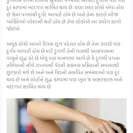
ડુંગળીને પગમાં રાખીને સુવાથી પગમાંથી આવતી દુર્ગંદને પણ પણ
દુર કરવામાં મદદગાર સાબિત થાય છે. ઘણા બધા લોકો એવા હોય
છે જેના પગમાંથી દુર્ગંદ આવતી હોય છે અને તેના કારણે બીજા
વ્યક્તિઓ પરેશાની થતી હોય છે તેવા લોકોએ આ પ્રયોગ કરવો
જોઈએ.
અમુક લોકો આખો દિવસ શુઝ પહેરતા હોય છે તેના કારણે પણ
દુર્ગંધ આવતી હોય છે.માટે ડુંગળી તેની વાસથી આસપાસના
વાયુને શુદ્ધ કરે છે.એવું પણ માનવામાં આવે છે કે ડુંગળી પગના
તળિયાની નીચે રાખવાથી પેટની સંક્રમણ પ્રક્રિયાની સમસ્યાથી
છુટકારો મળે છે અને અને કિડની સંબંધિત સમસ્યાઓ પણ દુર
થાય છે અને લોહીને શુદ્ધ કરવામાં પણ ખુબ જ અસરકારક અને
મદદગાર સાબિત થાય છે.