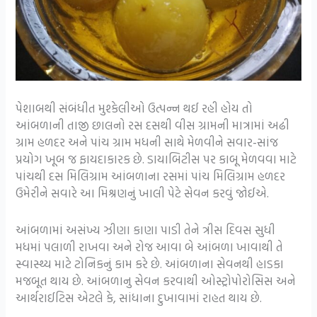
પેશાબથી સંબંધીત મુશ્કેલીઓ ઉત્પન્ન થઈ રહી હોય તો
આંબળાની તાજી છાલનો રસ દસથી વીસ ગ્રામની માત્રામાં અઢી
ગ્રામ હળદર અને પાંચ ગ્રામ મધની સાથે મેળવીને સવાર-સાંજ
પ્રયોગ ખૂબ જ ફાયદાકારક છે. ડાયાબિટીસ પર કાબૂ મેળવવા માટે
પાંચથી દસ મિલિગ્રામ આંબળાના રસમાં પાંચ મિલિગ્રામ હળદર
ઉમેરીને સવારે આ મિશ્રણનું ખાલી પેટે સેવન કરવું જોઈએ.
આંબળામાં અસંખ્ય ઝીણા કાણા પાડી તેને ત્રીસ દિવસ સુધી
મધમાં પલાળી રાખવા અને રોજ આવા બે આંબળા ખાવાથી તે
સ્વાસ્થ્ય માટે ટોનિકનું કામ કરે છે. આંબળાના સેવનથી હાડકા
મજબૂત થાય છે. આંબળાનુ સેવન કરવાથી ઓસ્ટ્રોપોરોસિસ અને
આર્થરાઈટિસ એટલે કે, સાંધાના દુખાવામાં રાહત થાય છે.