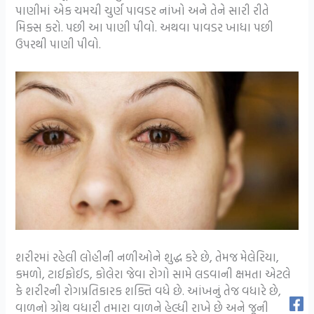
પાણીમાં એક ચમચી ચુર્ણ પાવડર નાંખો અને તેને સારી રીતે
મિક્સ કરો. પછી આ પાણી પીવો. અથવા પાવડર ખાધા પછી
ઉપરથી પાણી પીવો.
શરીરમાં રહેલી લોહીની નળીઓને શુદ્ધ કરે છે, તેમજ મેલેરિયા,
કમળો, ટાઈફોઈડ, કોલેરા જેવા રોગો સામે લડવાની ક્ષમતા એટલે
કે શરીરની રોગપ્રતિકારક શક્તિ વધે છે. આંખનું તેજ વધારે છે,
વાળનો ગ્રોથ વધારી તમારા વાળને હેલ્ધી રાખે છે અને જૂની