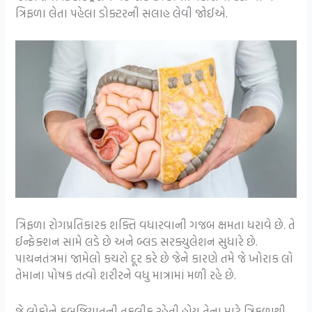
ત્રિફળા લેતા પહેલા ડોક્ટરની સલાહ લેવી જોઈએ.
ત્રિફળા રોગપ્રતિકારક શક્તિ વધારવાની ગજબ ક્ષમતા ધરાવે છે. તે
ઈન્ફેક્શન સામે લડે છે અને બ્લડ સરક્યુલેશન સુધારે છે.
પાચનતંત્રમાં જામેલો કચરો દૂર કરે છે જેને કારણે તમે જે ખોરાક લો
તેમાના પોષક તત્વો શરીરને વધુ માત્રામાં મળી રહે છે.
જે લોકોને કબજિયાતની તકલીફ રહેતી હોય તેના માટે ત્રિફળાથી