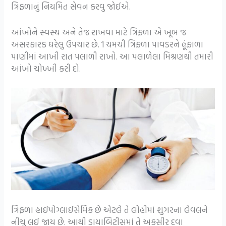
ત્રિફળાનું નિયમિત સેવન કરવુ જોઈએ.
આંખોને સ્વસ્થ અને તેજ રાખવા માટે ત્રિફળા એ ખૂબ જ
અસરકારક ઘરેલુ ઉપચાર છે. 1 ચમચી ત્રિફળા પાવડરને હૂંફાળા
પાણીમાં આખી રાત પલાળી રાખો. આ પલાળેલા મિશ્રણથી તમારી
આંખો ચોખ્ખી કરી દો.
ત્રિફળા હાઈપોગ્લાઈસેમિક છે એટલે તે લોહીમાં શુગરના લેવલને
નીચુ લઈ જાય છે. આથી ડાયાબિટીસમાં તે અકસીર દવા