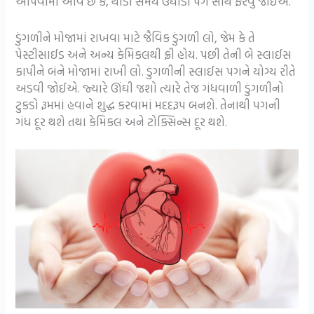
આપવામાં આવે છે કે, થોડો સમય ઉઘાડા પગ સાથે ફરવુ જોઈએ.
ડુંગળીને મોજામાં રાખવા માટે જૈવિક ડુંગળી લો, જેમ કે તે
પેસ્ટીસાઈડ અને અન્ય કેમિકલથી ફ્રી હોય. પછી તેની બે સ્લાઈસ
કાપીને બંને મોજામાં રાખી લો. ડુંગળીની સ્લાઈસ પગને યોગ્ય રીતે
અડવી જોઈએ. જ્યારે ઊંઘી જશો ત્યારે તેજ ગંધવાળી ડુંગળીનો
ટુકડો રૂમમાં હવાને શુદ્ધ કરવામાં મદદરૂપ બનશે. તેનાથી પગની
ગંધ દૂર થશે તથા કેમિકલ અને ટોક્સિન્સ દૂર થશે.