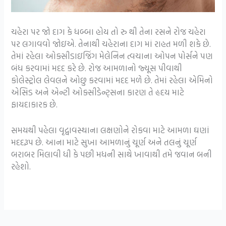
ચહેરા પર જો દાગ કે ધબ્બા હોય તો રુ થી તેના રસને રોજ ચહેરા
પર લગાવવો જોઇએ. તેનાથી ચહેરાના દાગ માં રાહત મળી શકે છે.
તેમાં રહેલા ઓક્સીડાઇજિંગ મેલેનિન ત્વચાના ઓપન પોર્સને પણ
બંધ કરવામાં મદદ કરે છે. રોજ આમળાનો જ્યૂસ પીવાથી
કોલેસ્ટ્રોલ લેવલને ઓછુ કરવામાં મદદ મળે છે. તેમાં રહેલા એમિનો
એસિડ અને એન્ટી ઓક્સીડેન્ટ્સના કારણ તે હૃદય માટે
ફાયદાકારક છે.
સમયથી પહેલા વૃદ્વાવસ્થાના લક્ષણોને રોકવા માટે આમળા ઘણાં
મદદરૂપ છે. આના માટે સુખા આમળાનું ચૂર્ણ અને તલનું ચૂર્ણ
બરાબર મિલાવી ધી કે પછી મધની સાથે ખાવાથી તમે જવાન બની
રહેશો.