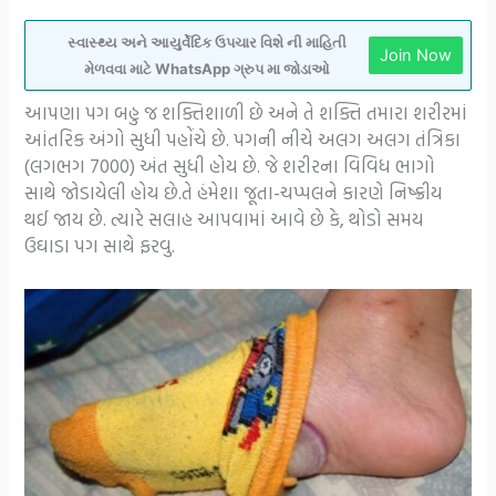
સ્વાસ્થ્ય અને આયુર્વેદિક ઉપચાર વિશે ની માહિતી
Join Now
મેળવવા માટે WhatsApp ગ્રુપ મા જોડાઓ
આપણા પગ બહુ જ શક્તિશાળી છે અને તે શક્તિ તમારા શરીરમાં
આંતરિક અંગો સુધી પહોંચે છે. પગની નીચે અલગ અલગ તંત્રિકા
(લગભગ 7000) અંત સુધી હોય છે. જે શરીરના વિવિધ ભાગો
સાથે જોડાયેલી હોય છે.તે હંમેશા જૂતા-ચપ્પલને કારણે નિષ્ક્રીય
થઈ જાય છે. ત્યારે સલાહ આપવામાં આવે છે કે, થોડો સમય
ઉઘાડા પગ સાથે ફરવુ.