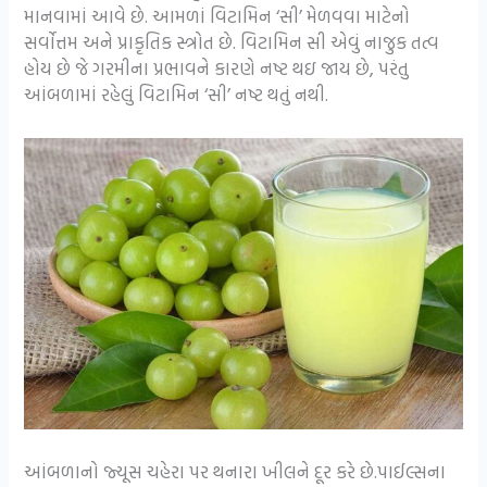
માનવામાં આવે છે. આમળાં વિટામિન ‘સી’ મેળવવા માટેનો
સર્વોત્તમ અને પ્રાકૃતિક સ્ત્રોત છે. વિટામિન સી એવું નાજુક તત્વ
હોય છે જે ગરમીના પ્રભાવને કારણે નષ્ટ થઇ જાય છે, પરંતુ
આંબળામાં રહેલું વિટામિન ‘સી’ નષ્ટ થતું નથી.
આંબળાનો જ્યૂસ ચહેરા પર થનારા ખીલને દૂર કરે છે.પાઈલ્સના