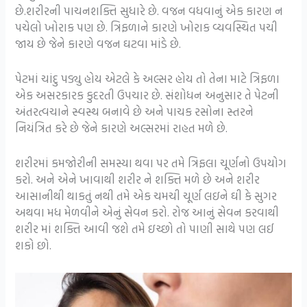
છે.શરીરની પાચનશક્તિ સુધારે છે. વજન વધવાનું એક કારણ ન
પચેલો ખોરાક પણ છે. ત્રિફળાને કારણે ખોરાક વ્યવસ્થિત પચી
જાય છે જેને કારણે વજન ઘટવા માંડે છે.
પેટમાં ચાંદુ પડ્યુ હોય એટલે કે અલ્સર હોય તો તેના માટે ત્રિફળા
એક અસરકારક કુદરતી ઉપચાર છે. સંશોધન અનુસાર તે પેટની
અંતરત્વચાને સ્વસ્થ બનાવે છે અને પાચક રસોના સ્તરને
નિયંત્રિત કરે છે જેને કારણે અલ્સરમાં રાહત મળે છે.
શરીરમાં કમજોરીની સમસ્યા થવા પર તમે ત્રિફલા ચૂર્ણનો ઉપયોગ
કરો. અને એને ખાવાથી શરીર ને શક્તિ મળે છે અને શરીર
આસાનીથી થાકતું નથી તમે એક ચમચી ચૂર્ણ લઇને ઘી કે સુગર
અથવા મધ મેળવીને એનું સેવન કરો. રોજ આનું સેવન કરવાથી
શરીર માં શક્તિ આવી જશે તમે ઇચ્છો તો પાણી સાથે પણ લઈ
શકો છો.