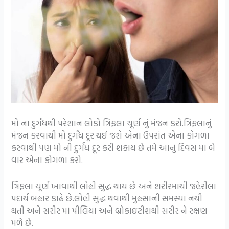
મો ના દુર્ગંધથી પરેશાન લોકો ત્રિફલા ચૂર્ણ નું મંજન કરો.ત્રિફલાનું
મંજન કરવાથી મો દુર્ગંધ દૂર થઈ જશે એના ઉપરાંત એના કોગળા
કરવાથી પણ મો ની દુર્ગંધ દૂર કરી શકાય છે તમે આનું દિવસ માં બે
વાર એના કોગળા કરો.
ત્રિફલા ચૂર્ણ ખાવાથી લોહી સુદ્ધ થાય છે અને શરીરમાંથી જહેરીલા
પદાર્થ બહાર કાઢે છે.લોહી સુદ્ધ થવાથી મુહસાની સમસ્યા નથી
થતી અને સરીર માં પીલિયા અને બ્રોકાઇટીશથી સરીર ને રક્ષણ
મળે છે.