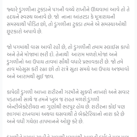
જ્યારે ડુંગળીના ટુકડાને પગની વચ્ચે રાખીને ઊંઘવામાં આવે તો તે
હૃદયને સ્વસ્થ બનાવે છે. જો નાના આંતરડા કે મૂત્રાશયની
સમસ્યાથી પીડિત છો, તો ડુંગળીના ટુકડા તમને એ સમસ્યાઓથી
છૂટકારો અપાવે છે.
જો પગમાંથી વાસ આવી રહી છે, તો ડુંગળીની તમામ સ્લાઈસ કાપો
અને તેને મોજામાં ભરી દો. તેનાથી આરામ મળશે.મોજાં અને
ડુંગળીનો આ ઉપાય તાવમાં સૌથી વધારે પ્રભાવકારી છે. જો તમે
તાવ મહેસુસ કરી રહ્યા છો તો રાત્રે સુતા સમયે આ ઉપાય અજમાવો
અને આરામથી સુઈ જાવ.
કાપેલી ડુંગળી આખા શરીરની ગરમીને સુકવી નાખશે અને સવાર
પડતાની સાથે જ તમને ખુબ જ રાહત મળશે.ડુંગળી
એન્ટીબેક્ટેરીયલ ના ગુણોથી ભરપુર હોય છે. શરીરના કોઈ પણ
ભાગમાં રાખવામાં અથવા ઘસવાથી તે બેક્ટેરિયાનો નાશ કરે છે
અને વધી ગયેલા તાપમાનને ઓછું કરે છે.