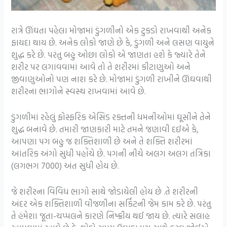
રાત્રે ઊંઘતા પહેલા મોજામાં ડુંગળીનો એક ટુકડો રાખવાથી અનેક
ફાયદા થાય છે. અનેક લોકો જાણે છે કે, ડુંગળી અને લસણ વાયુને
શુદ્ધ કરે છે. પરંતુ બહુ ઓછા લોકો એ જાણતા હશે કે જ્યારે તેને
શરીર પર લગાવવામાં આવે તો તે શરીરમાં કીટાણુઓ અને
જીવાણુઓનો પણ નાશ કરે છે. મોજામાં ડુંગળી રાખીને ઊંઘવાથી
શરીરના ભાગોને સ્વસ્થ રાખવામાં આવે છે.
ડુંગળીમાં રહેલું ફોસ્ફરિક એસિડ રક્તની ધમનીઓમાં ઘૂસીને તેને
શુદ્ધ બનાવે છે. તમારી જાણકારી માટે તમને જણાવી દઈએ કે,
આપણા પગ બહુ જ શક્તિશાળી છે અને તે શક્તિ શરીરમાં
આંતરિક અંગો સુધી પહોંચે છે. પગની નીચે અલગ અલગ તંત્રિકા
(લગભગ 7000) અંત સુધી હોય છે.
જે શરીરના વિવિધ ભાગો સાથે જોડાયેલી હોય છે .તે શરીરની
અંદર એક શક્તિશાળી વીજળીના સર્કિટની જેમ કામ કરે છે. પરંતુ
તે હંમેશા જૂતા-ચપ્પલને કારણે નિષ્ક્રીય થઈ જાય છે. ત્યારે સલાહ