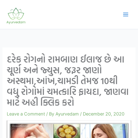
Skip
to
content
દરેક રોગનો રામબાણ ઈલાજ છે આ
ચૂર્ણ અને જ્યુસ, જરૂર જાણો
અસ્થમા,આંખ,ચામડી તેમજ 10થી
વધુ રોગોમાં ચમત્કારિ ફાયદા, જાણવા
માટે અહી ક્લિક કરો
Leave a Comment
/ By
Ayurvedam
/
December 20, 2020