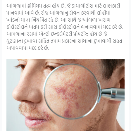
આંબળામાં ક્રોમિયમ તત્વ હોય છે, જે ડાયાબીટીસ માટે લાભકારી
માનવામાં આવે છે. રોજ આંબળાનુ સેવન કરવાથી લોહીમાં
ખાંડની માત્રા નિયત્રિત રહે છે. આ સાથે જ આંબળા ખરાબ
કોલેસ્ટ્રોલને ખતમ કરી સારા કોલેસ્ટ્રોલને બનાવવામાં મદદ કરે છે.
આમળાના રસમાં એન્ટી ઇન્ફ્લેમેટરી પ્રોપર્ટીઝ હોય છે જે
ઘુંટણાના દુખાવા સહિત તમામ પ્રકારના સાંધાના દુખાવાથી રાહત
અપાવવામાં મદદ કરે છે.