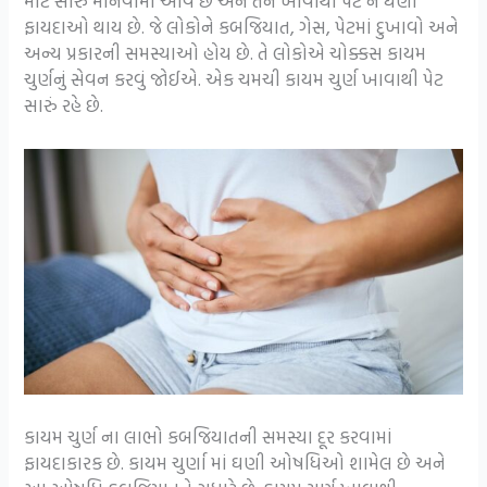
માટે સારું માનવામાં આવે છે અને તેને ખાવાથી પેટ ને ઘણા
ફાયદાઓ થાય છે. જે લોકોને કબજિયાત, ગેસ, પેટમાં દુખાવો અને
અન્ય પ્રકારની સમસ્યાઓ હોય છે. તે લોકોએ ચોક્કસ કાયમ
ચુર્ણનું સેવન કરવું જોઈએ. એક ચમચી કાયમ ચુર્ણ ખાવાથી પેટ
સારું રહે છે.
કાયમ ચુર્ણ ના લાભો કબજિયાતની સમસ્યા દૂર કરવામાં
ફાયદાકારક છે. કાયમ ચુર્ણા માં ઘણી ઓષધિઓ શામેલ છે અને