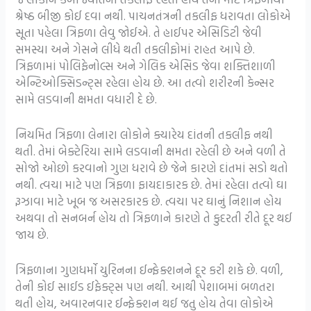
શ્રેષ્ઠ બીજી કોઈ દવા નથી. પાચનતંત્રની તકલીફ ધરાવતા લોકોએ
સૂતા પહેલા ત્રિફળા લેવુ જોઈએ. તે હાઈપર એસિડિટી જેવી
સમસ્યા અને ગેસને લીધે થતી તકલીફોમાં રાહત આપે છે.
ત્રિફળામાં પોલિફેનોલ્સ અને ગેલિક એસિડ જેવા શક્તિશાળી
એન્ટિઓક્સિડન્ટ્સ રહેલા હોય છે. આ તત્વો શરીરની કેન્સર
સામે લડવાની ક્ષમતા વધારી દે છે.
નિયમિત ત્રિફળા લેનારા લોકોને ક્યારેય દાંતની તકલીફ નથી
થતી. તેમાં બેક્ટેરિયા સામે લડવાની ક્ષમતા રહેલી છે અને વળી તે
સોજો ઓછો કરવાનો ગુણ ધરાવે છે જેને કારણે દાંતમાં સડો થતો
નથી. ત્વચા માટે પણ ત્રિફળા ફાયદાકારક છે. તેમાં રહેલા તત્વો ઘા
રૂઝાવા માટે ખૂબ જ અસરકારક છે. ત્વચા પર ઘાનું નિશાન હોય
અથવા તો સનબર્ન હોય તો ત્રિફળાને કારણે તે કુદરતી રીતે દૂર થઈ
જાય છે.
ત્રિફળાના ગુણધર્મો યુરિનના ઈન્ફેક્શનને દૂર કરી શકે છે. વળી,
તેની કોઈ સાઈડ ઈફેક્ટ્સ પણ નથી. આથી પેશાબમાં બળતરા
થતી હોય, અવારનવાર ઈન્ફેક્શન થઈ જતુ હોય તેવા લોકોએ