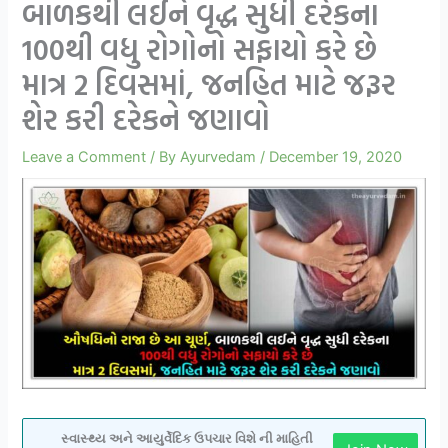
બાળકથી લઈને વૃદ્ધ સુધી દરેકના
100થી વધુ રોગોનો સફાયો કરે છે
માત્ર 2 દિવસમાં, જનહિત માટે જરૂર
શેર કરી દરેકને જણાવો
Leave a Comment
/ By
Ayurvedam
/
December 19, 2020
સ્વાસ્થ્ય અને આયુર્વેદિક ઉપચાર વિશે ની માહિતી