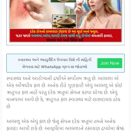
સ્વાસ્થ્ય અને આયુર્વેદિક ઉપચાર વિશે ની માહિતી
Join Now
મેળવવા માટે WhatsApp ગ્રુપ મા જોડાઓ
સ્વાસ્થ્ય અને આરોગ્યની દ્રષ્ટીએ સર્વોત્તમ ઋતુ છે. આંબળા એ
એક ઔષધીય ફળ છે. અનેક રીતે ગુણકારી એવું આંબળુ એ કોઈ
ઋતુગત ફળ નહી પરંતુ દરેક ઋતુમાં સેવન કરવા યોગ્ય છે. એવું
માનવામાં આવે છે કે, ઋતુગત ફળ સ્વાસ્થ્ય માટે લાભદાયક હોય
છે.
આંબળુ એક એવું ફળ છે જેનું સેવન દરેક ઋતુમાં તમને અનેક
ફાયદા આપી શકે છે. આયુર્વેદમાં આંબળાને રસાયણ દ્રવ્યોમાં શ્રેષ્ઠ