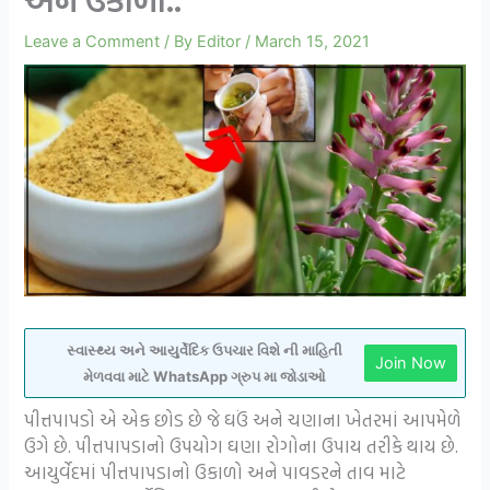
અને ઉકાળો..
Leave a Comment
/ By
Editor
/
March 15, 2021
સ્વાસ્થ્ય અને આયુર્વેદિક ઉપચાર વિશે ની માહિતી
Join Now
મેળવવા માટે WhatsApp ગ્રુપ મા જોડાઓ
પીત્તપાપડો એ એક છોડ છે જે ઘઉં અને ચણાના ખેતરમાં આપમેળે
ઉગે છે. પીત્તપાપડાનો ઉપયોગ ઘણા રોગોના ઉપાય તરીકે થાય છે.
આયુર્વેદમાં પીત્તપાપડાનો ઉકાળો અને પાવડરને તાવ માટે