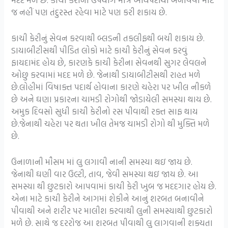
જ નહીં પણ તંદુરસ્ત રહેવા માટે પણ કરી શકાય છે.
કાચી કેરીનું સેવન કરવાથી બ્લડની તકલીફથી બચી શકાય છે.
ડાયાબીટીસથી પીડિત લોકો માટે કાચી કેરીનું સેવન કરવું
ફાયદામંદ હોય છે, કારણકે કાચી કેરીના સેવનથી સુગર લેવલને
ઓછુ કરવામાં મદદ મળે છે. જેનાથી ડાયાબીટીસથી રાહત મળે
છે.લોહીમાં વિષાક્ત પદાર્થ હોવાના કારણે ચહેરા પર ખીલ નીકળે
છે અને ઘણા પ્રકારના ચામડી રોગોથી જોડાયેલી સમસ્યા થાય છે.
અમુક દિવસો સુધી કાચી કેરીનો રસ પીવાથી રક્ત સાફ થાય
છે.જેનાથી ચહેરા પર થતા ખીલ તેમજ ચામડી રોગો થી મુક્તિ મળે
છે.
ઉનાળાની મૌસમ માં લુ લગાવી નાની સમસ્યા થઇ જાય છે.
જેનાથી ઘણી વાર ઉલ્ટી, તાવ, જેવી સમસ્યા થઇ જાય છે. આ
સમસ્યા થી છુટકારો આપવામાં કાચી કેરી ખુબ જ મદદગાર હોય છે.
એના માટે કાચી કેરીને આગમાં શેકીને આનું શરબત બનાવીને
પીવાથી અને શરીર પર માલીશ કરવાથી લુની સમસ્યાથી છુટકારો
મળે છે. સાથે જ દરરોજ આ શરબત પીવાથી લુ લાગવાની શક્યતા