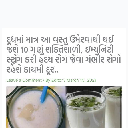
દૂધમાં માત્ર આ વસ્તુ ઉમેરવાથી થઈ
જશે 10 ગણું શક્તિશાળી, ઇમ્યુનિટી
સ્ટ્રોંગ કરી હદય રોગ જેવા ગંભીર રોગો
રહેશે કાયમી દૂર..
Leave a Comment
/ By
Editor
/
March 15, 2021