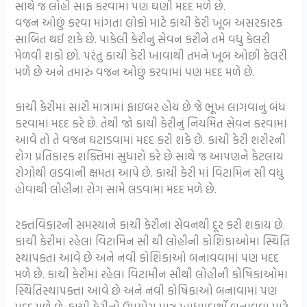
સાથે જ લોહી સાફ કરવામાં પણ ઘણી મદદ મળે છે.
વજન ઓછું કરવા માંગતા લોકો માટે કાચી કેરી ખૂબ અસરકારક
સાબિત થઈ શકે છે. પાકેલી કેરીનું સેવન કરીને તમે વધુ કેલરી
મેળવી શકો છો. પરંતુ કાચી કેરી ખાવાથી તમને ખૂબ ઓછી કેલરી
મળે છે અને તમારું વજન ઓછું કરવામાં પણ મદદ મળે છે.
કાચી કેરીમાં સારી માત્રામાં ફાઇબર હોય છે જે ભૂખ લાગવાનું બંધ
કરવામાં મદદ કરે છે. તેથી જો કાચી કેરીનું નિયમિત સેવન કરવામાં
આવે તો તે વજન ઘટાડવામાં મદદ કરી શકે છે. કાચી કેરી શરીરની
રોગ પ્રતિકારક શક્તિમાં સુધારો કરે છે સાથે જ આપણને કેટલાય
રોગોથી લડવાની ક્ષમતા આપે છે. કાચી કેરી માં વિટામિન સી વધુ
હોવાથી લોહીના રોગ સામે લડવામાં મદદ મળે છે.
રક્તવિકારની સમસ્યાને કાચી કેરીના સેવનથી દૂર કરી શકાય છે.
કાચી કેરીમાં રહેલાં વિટામિન સી થી લોહીની કોશિકાઓમાં સ્થિતિ
સ્થાપકતા આવે છે અને નવી કોશિકાઓ બનાવવામાં પણ મદદ
મળે છે. કાચી કેરીમાં રહેલા વિટામીન સીથી લોહીની કોષિકાઓમાં
સ્થિતિસ્થાપક્તા આવે છે અને નવી કોષિકાઓ બનાવામાં પણ
મદદ મળે છે. કાચી કેરીનો ઉપયોગ માત્ર ખાદ્યપદાર્થો બનાવવા માટે