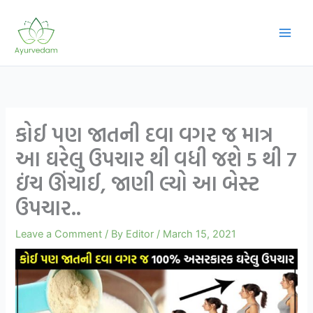
Skip
to
content
કોઈ પણ જાતની દવા વગર જ માત્ર
આ ઘરેલુ ઉપચાર થી વધી જશે 5 થી 7
ઇંચ ઊંચાઈ, જાણી લ્યો આ બેસ્ટ
ઉપચાર..
Leave a Comment
/ By
Editor
/
March 15, 2021