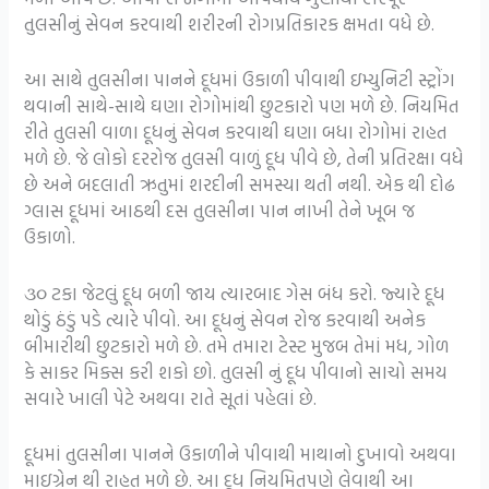
તુલસીનું સેવન કરવાથી શરીરની રોગપ્રતિકારક ક્ષમતા વધે છે.
આ સાથે તુલસીના પાનને દૂધમાં ઉકાળી પીવાથી ઇમ્યુનિટી સ્ટ્રોંગ
થવાની સાથે-સાથે ઘણા રોગોમાંથી છુટકારો પણ મળે છે. નિયમિત
રીતે તુલસી વાળા દૂધનું સેવન કરવાથી ઘણા બધા રોગોમાં રાહત
મળે છે. જે લોકો દરરોજ તુલસી વાળું દૂધ પીવે છે, તેની પ્રતિરક્ષા વધે
છે અને બદલાતી ઋતુમાં શરદીની સમસ્યા થતી નથી. એક થી દોઢ
ગ્લાસ દૂધમાં આઠથી દસ તુલસીના પાન નાખી તેને ખૂબ જ
ઉકાળો.
૩૦ ટકા જેટલું દૂધ બળી જાય ત્યારબાદ ગેસ બંધ કરો. જ્યારે દૂધ
થોડું ઠંડું પડે ત્યારે પીવો. આ દૂધનું સેવન રોજ કરવાથી અનેક
બીમારીથી છુટકારો મળે છે. તમે તમારા ટેસ્ટ મુજબ તેમાં મધ, ગોળ
કે સાકર મિક્સ કરી શકો છો. તુલસી નું દૂધ પીવાનો સાચો સમય
સવારે ખાલી પેટે અથવા રાતે સૂતાં પહેલાં છે.
દૂધમાં તુલસીના પાનને ઉકાળીને પીવાથી માથાનો દુખાવો અથવા
માઇગ્રેન થી રાહત મળે છે. આ દૂધ નિયમિતપણે લેવાથી આ