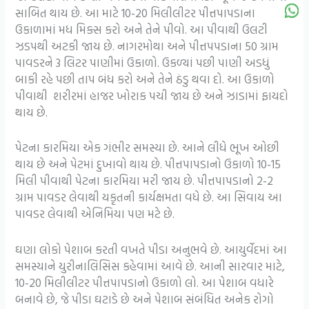
સાબિત થાય છે. આ માટે 10-20 મિલીલીટર પીત્તપાપડાના
ઉકાળામાં મધ મિક્સ કરો અને તેને પીવો. આ પીવાથી ઉલટી
ઝડપથી અટકી જાય છે. નાગરમોથા અને પીત્તપપડાના 50 ગ્રામ
પાવડરને 3 લિટર પાણીમાં ઉકાળો. ઉકળ્યાં પછી પાણી અડધું
બાકી રહે પછી તાપ બંધ કરો અને તેને ઠંડુ થવા દો. આ ઉકાળો
પીવાથી શરીરમાં હાજર ખોરાક પચી જાય છે અને ઝાડામાં ફાયદો
થાય છે.
પેટના કારમિયા એક ગંભીર સમસ્યા છે. આને લીધે ભૂખ ઓછી
થાય છે અને પેટમાં દુખાવો થાય છે. પીત્તપાપડાનો ઉકાળો 10-15
મિલી પીવાથી પેટના કારમિયા મરી જાય છે. પીત્તપાપડાનો 2-2
ગ્રામ પાવડર લેવાથી યકૃતની કાર્યક્ષમતા વધે છે. આ સિવાય આ
પાવડર લેવાથી એનિમિયા પણ મટે છે.
ઘણા લોકો પેશાબ કરતી વખતે પીડા અનુભવે છે. આયુર્વેદમાં આ
સમસ્યાને યુરીનાલિસિસ કહેવામાં આવે છે. આની સારવાર માટે,
10-20 મિલીલીટર પીત્તપાપડાનો ઉકાળો લો. આ પેશાબ વધારે
બનાવે છે, જે પીડા ઘટાડે છે અને પેશાબ સંબંધિત અનેક રોગો