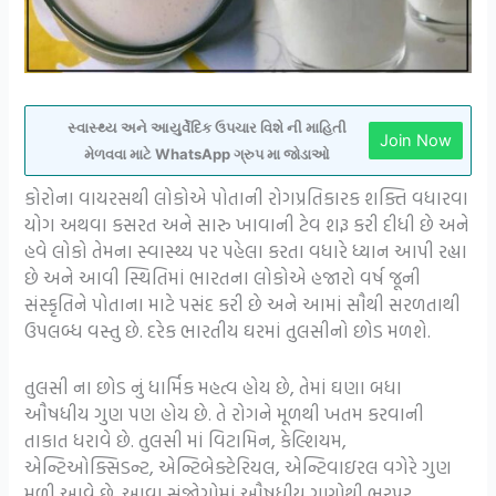
સ્વાસ્થ્ય અને આયુર્વેદિક ઉપચાર વિશે ની માહિતી
Join Now
મેળવવા માટે WhatsApp ગ્રુપ મા જોડાઓ
કોરોના વાયરસથી લોકોએ પોતાની રોગપ્રતિકારક શક્તિ વધારવા
યોગ અથવા કસરત અને સારુ ખાવાની ટેવ શરૂ કરી દીધી છે અને
હવે લોકો તેમના સ્વાસ્થ્ય પર પહેલા કરતા વધારે ધ્યાન આપી રહ્યા
છે અને આવી સ્થિતિમાં ભારતના લોકોએ હજારો વર્ષ જૂની
સંસ્કૃતિને પોતાના માટે પસંદ કરી છે અને આમાં સૌથી સરળતાથી
ઉપલબ્ધ વસ્તુ છે. દરેક ભારતીય ઘરમાં તુલસીનો છોડ મળશે.
તુલસી ના છોડ નું ધાર્મિક મહત્વ હોય છે, તેમાં ઘણા બધા
ઔષધીય ગુણ પણ હોય છે. તે રોગને મૂળથી ખતમ કરવાની
તાકાત ધરાવે છે. તુલસી માં વિટામિન, કેલ્શિયમ,
એન્ટિઓક્સિડન્ટ, એન્ટિબેક્ટેરિયલ, એન્ટિવાઇરલ વગેરે ગુણ
મળી આવે છે. આવા સંજોગોમાં ઔષધીય ગુણોથી ભરપૂર