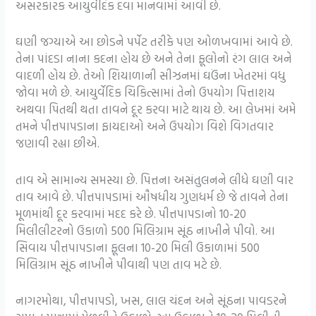
અસરકારક આયુર્વેદિક દવા માનવામાં આવી છે.
ઘણી જગ્યાએ આ છોડને પર્પેટ તરીકે પણ ઓળખવામાં આવે છે.
તેના પાંદડા નાના કદના હોય છે અને તેના ફૂલોનો રંગ લાલ અને
વાદળી હોય છે. તેઓ શિયાળાની સીઝનમાં ઘઉંના ખેતરમાં વધુ
જોવા મળે છે. આયુર્વેદિક ચિકિત્સામાં તેનો ઉપયોગ પિત્તાશય
અથવા પિતથી થતા તાવને દૂર કરવા માટે થાય છે. આ લેખમાં અમે
તમને પીત્તપાપડાના ફાયદાઓ અને ઉપયોગ વિશે વિગતવાર
જણાવી રહ્યા છીએ.
તાવ એ સામાન્ય સમસ્યા છે. પિત્તના અસંતુલનને લીધે ઘણી વાર
તાવ આવે છે. પીત્તપાપડામાં ઔષધીય ગુણધર્મ છે જે તાવને તેના
મૂળમાંથી દૂર કરવામાં મદદ કરે છે. પીત્તપાપડાનો 10-20
મિલીલીટરનો ઉકાળો 500 મિલિગ્રામ સૂંઠ નાખીને પીવો. આ
સિવાય પીત્તપાપડાના ફૂલના 10-20 મિલી ઉકાળામાં 500
મિલિગ્રામ સૂંઠ નાખીને પીવાથી પણ તાવ મટે છે.
નાગરમોથા, પીત્તપાપડો, ખસ, લાલ ચંદન અને સૂંઠના પાવડરને