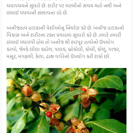
ચયાપચયને સુધારે છે. શરીર પર ચરબીનો સંચય થતો નથી અને
લંબાઈ વધવાની સંભાવના રહે છે.
ખનીજતત્વ હાડકાની પેશીઓનુ નિર્માણ કરે છે. ખનીજ હાડકાનો
વિકાસ અને શરીરના રક્ત પ્રવાહમાં સુધારો કરે છે. તમારે તમારી
લંબાઈ વધારવી હોય તો ખનીજ થી ભરપૂર તત્વોનો ઉપયોગ
કરવો, જેમકે લીલા કઠોળ, પાલક, બ્રોકોલી, કોબી, કોળું, ગાજર,
મસૂર, મગફળી, કેળા, દ્રાક્ષ વગેરેનો ઉપયોગ કરી શકો છો.