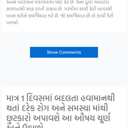
અન્ય ખોરાકને પચાવવામાં મદદ કરે છે. જેના દ્વારા આંતરડા
સરળતાથી સાફ રાખી શકાય છે. ગરમીમાં કાચી કેરી ખાવાથી
ખાસ કરીને કબજિયાત મટે છે. જો કબજિયાત છે તો કાચી કેરી
ખાઓ.
Show Comments
માત્ર 1 દિવસમાં બદલતા હવામાનથી
થતાં દરેક રોગ અને સમસ્યા માંથી
છુટકારો અપાવશે આ ઔષય ચૂર્ણ