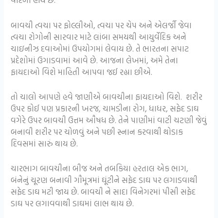
બાવચી ત્વચા પર ફોલ્લીઓ, ત્વચા પર ચેપ અને એલર્જી જેવા
ત્વચા રોગોની સારવાર માટે લાંબા સમયથી આયુર્વેદિક અને
ચાઇનીઝ દવાઓમાં ઉપયોગમાં લેવાય છે. તે ભારતના સપાટ
પ્રદેશોમાં ઉગાડવામાં આવે છે. આજના લેખમાં, અમે તેના
ફાયદાઓ વિશે માહિતી આપવા જઈ રહ્યા છીએ.
તો ચાલો આપણે હવે જાણીએ બાવચીના ફાયદાઓ વિશે. શરીર
ઉપર કોઈ પણ પ્રકારની ખરજ, ચામડીના રોગ, ધાધર, સફેદ ડાઘ
વગેરે ઉપર બાવચી ઉત્તમ ઔષધ છે. તેને પાણીમાં વાટી ચટણી જેવું
બનાવી શરીર પર ચોળવું અને પછી સ્નાન કરવાથી થોડાક
દિવસમાં સારું થાય છે.
ચારભાગ બાવચીના બીજ અને તબકિયા હરતાલ એક ભાગ,
બંનેનું ચૂરણ બનાવી ગૌમૂત્રમાં ઘૂંટીને સફેદ ડાઘ પર લગાડવાથી
સફેદ ડાઘ મટી જાય છે. બાવચી ને સાદા વિનેગરમાં પીસી સફેદ
ડાઘ પર લગાવવાથી ડાઘમાં લાભ થાય છે.