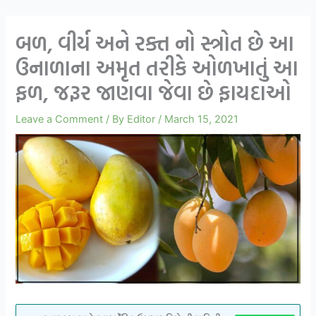
બળ, વીર્ય અને રક્ત નો સ્ત્રોત છે આ
ઉનાળાના અમૃત તરીકે ઓળખાતું આ
ફળ, જરૂર જાણવા જેવા છે ફાયદાઓ
Leave a Comment
/ By
Editor
/
March 15, 2021