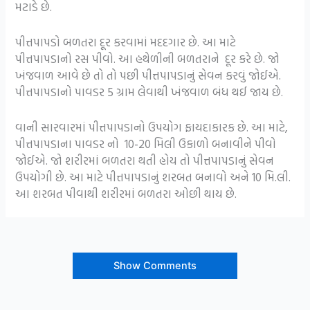
મટાડે છે.
પીત્તપાપડો બળતરા દૂર કરવામાં મદદગાર છે. આ માટે
પીત્તપાપડાનો રસ પીવો. આ હથેળીની બળતરાને દૂર કરે છે. જો
ખંજવાળ આવે છે તો તો પછી પીત્તપાપડાનું સેવન કરવું જોઈએ.
પીત્તપાપડાનો પાવડર 5 ગ્રામ લેવાથી ખંજવાળ બંધ થઈ જાય છે.
વાની સારવારમાં પીત્તપાપડાનો ઉપયોગ ફાયદાકારક છે. આ માટે,
પીત્તપાપડાના પાવડર નો 10-20 મિલી ઉકાળો બનાવીને પીવો
જોઈએ. જો શરીરમાં બળતરા થતી હોય તો પીત્તપાપડાનું સેવન
ઉપયોગી છે. આ માટે પીત્તપાપડાનું શરબત બનાવો અને 10 મિ.લી.
આ શરબત પીવાથી શરીરમાં બળતરા ઓછી થાય છે.
Show Comments