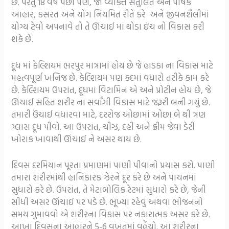
છે. પરંતુ 18 વર્ષ પછી પણ, જો વ્યક્તિ સંતુલિત અને પોષક
આહાર, કસરત અને યોગ નિયમિત રીતે કરે અને જીવનશૈલીમાં
યોગ્ય ટેવો અપનાવે તો તે ઊંચાઈ માં થોડા ઇંચ નો વિકાસ કરી
શકે છે.
દૂધ માં કેલ્શિયમ ભરપુર માત્રામાં હોય છે જે હાડકા ના વિકાસ માટે
મહત્વપૂર્ણ ખનિજ છે. કેલ્શિયમ પણ કદમાં વધારો તરીકે કામ કરે
છે. કેલ્શિયમ ઉપરાંત, દૂધમાં વિટામિન એ અને પ્રોટીન હોય છે, જે
ઊંચાઈ સહિત શરીર ના સર્વાંગી વિકાસ માટે જરૂરી બની ગયું છે.
તમારી ઉંચાઈ વધારવા માટે, દરરોજ ઓછામાં ઓછા બે થી ત્રણ
ગ્લાસ દૂધ પીવો. આ ઉપરાંત, ચીઝ, દહીં અને ક્રીમ જેવા ડેરી
ખોરાક ખાવાથી ઊંચાઈ ને અસર થાય છે.
દિવસ દરમિયાન પૂરતા પ્રમાણમાં પાણી પીવાનો પ્રયાસ કરો. પાણી
તમારા શરીરમાંથી હાનિકારક ઝેરને દૂર કરે છે અને પાચનમાં
સુધારો કરે છે. ઉપરાંત, તે મેટાબોલિક રેટમાં સુધારો કરે છે, જેની
સીધી અસર ઊંચાઈ પર પડે છે. ભૂખ્યા રહેવું અથવા ભોજનનો
સમય ગુમાવવો એ શરીરના વિકાસ પર નકારાત્મક અસર કરે છે.
આખા દિવસના આહારને 5-6 વખતમાં વહેંચો. આ શરીરના