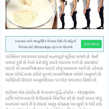
સ્વાસ્થ્ય અને આયુર્વેદિક ઉપચાર વિશે ની માહિતી
Join Now
મેળવવા માટે WhatsApp ગ્રુપ મા જોડાઓ
વ્યક્તિત્વ વધારવામાં લંબાઈ મહત્વપૂર્ણ ભૂમિકા ભજવે છે. જેની
લંબાઈ ટૂંકી છે તેઓ તેને થોડું વધારે વધારવા માગે છે. લંબાઈમાં
ઘટાડો એ આત્મવિશ્વાસમાં ઘટાડો એવું માનવામાં આવે છે. નીચલા
કદના લોકો,ખાસ કરીને પુરુષો,આત્મવિશ્વાસ ઓછો અનુભવે છે.
વ્યક્તિની ઊંચાઈ આનુવંશિકતા પર મોટા પ્રમાણમાં નિર્ભર છે.
શરીરમાં એક હોર્મોન છે જે માનવ વૃદ્ધિ હોર્મોન – એચજીએચ
તરીકે ઓળખાય છે જે ઉંચાઇને નિયંત્રિત કરે છે. ઘણી વખત એવું
માનવામાં આવે છે કે લંબાઈ અમુક ચોક્કસ વય સુધી જ વધી શકે