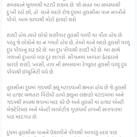
સમસ્યાને મૂળમાંથી મટાડી શકાય છે. જો સતત આ સમસ્યાથી
દુઃખી રહો છો, તો ચાને બદલે રોજ દૂધમાં તુલસીના પાન નાખીને
પીવો. આમ કરવાથી મોટો ફાયદો થશે.
શરદી હોય ત્યારે લોકો ઘણીવાર તુલસી વાળી ચા પીતા હોય છે.
પરંતુ જે લોકોને ચા ન ગમતી હોય છે, તેઓ ચાને બદલે તુલસી વાળું
દૂધ પીવાનું શરૂ કરે છે. આ દૂધ પીવાથી શરદી મટે છે. આ સાથે
ગળાનો દુખાવો પણ દૂર ભાગશે. સીઝનમાં આવતા ફેરફારને
કારણે શરદી, ખાંસી, તાવ ની સમસ્યામા રેગ્યુલર તુલસી વાળું દૂધ
પીવાથી ઈમ્યુનિટી વધે છે.
તુલસીના દૂધમાં ઝડપથી ફ્લૂ મટાડવાની ક્ષમતા હોય છે જે તુલસી
માં હાજર બળતરા વિરોધી તત્વો ફ્લૂના લક્ષણો મટાડવામાં અને
ઝડપથી સ્વસ્થ થવામાં મદદ કરે છે અને તુલસી માં હાજર એન્ટી
બેક્ટેરિયલ અને એન્ટી બાયોટીક ગુણધર્મો તાવની સારવારમાં
પણ મદદગાર છે.
દૂધમાં તુલસીના પાનને ઉકાળીને પીવાથી આપણું હૃદય પણ