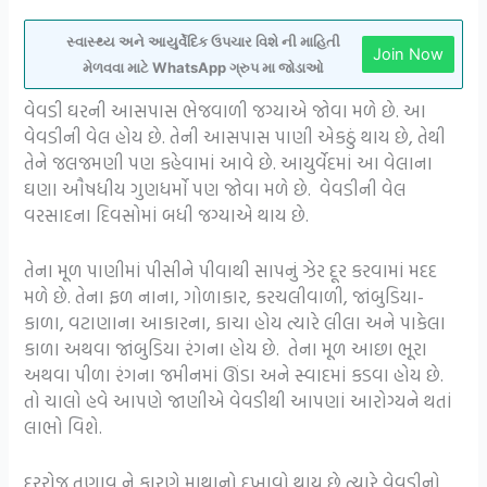
સ્વાસ્થ્ય અને આયુર્વેદિક ઉપચાર વિશે ની માહિતી
Join Now
મેળવવા માટે WhatsApp ગ્રુપ મા જોડાઓ
વેવડી ઘરની આસપાસ ભેજવાળી જગ્યાએ જોવા મળે છે. આ
વેવડીની વેલ હોય છે. તેની આસપાસ પાણી એકઠું થાય છે, તેથી
તેને જલજમણી પણ કહેવામાં આવે છે. આયુર્વેદમાં આ વેલાના
ઘણા ઔષધીય ગુણધર્મો પણ જોવા મળે છે. વેવડીની વેલ
વરસાદના દિવસોમાં બધી જગ્યાએ થાય છે.
તેના મૂળ પાણીમાં પીસીને પીવાથી સાપનું ઝેર દૂર કરવામાં મદદ
મળે છે. તેના ફળ નાના, ગોળાકાર, કરચલીવાળી, જાંબુડિયા-
કાળા, વટાણાના આકારના, કાચા હોય ત્યારે લીલા અને પાકેલા
કાળા અથવા જાંબુડિયા રંગના હોય છે. તેના મૂળ આછા ભૂરા
અથવા પીળા રંગના જમીનમાં ઊંડા અને સ્વાદમાં કડવા હોય છે.
તો ચાલો હવે આપણે જાણીએ વેવડીથી આપણાં આરોગ્યને થતાં
લાભો વિશે.
દરરોજ તણાવ ને કારણે માથાનો દુખાવો થાય છે ત્યારે વેવડીનો