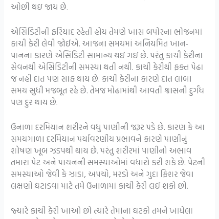
ઓછી થઇ જાય છે.
એસિડિટીની ફરિયાદ રહેતી હોય તેમણે ખાસ બપોરના ભોજનમાં
કાચી કેરી લેવી જોઈએ. આજના સમયમાં અનિયમિત ખાન-
પાનના કારણે એસિડિટી સામાન્ય થઇ ગઇ છે. પરંતુ કાચી કેરીના
સેવનથી એસિડિટીની સમસ્યા થતી નથી. કાચી કેરીથી ફક્ત પેઢા
જ નહીં દાંત પણ સાફ થાય છે. કાચી કેરીના કારણે દાંત લાંબા
સમય સુધી મજબૂત રહે છે. તેમજ મોઢામાંથી આવતી શ્વાસની દુર્ગંધ
પણ દુર થાય છે.
ઉનાળા દરમિયાન શરીરને વધુ પાણીની જરૂર પડે છે. કારણ કે આ
સમયગાળા દરમિયાન પર્યાવરણીય પ્રભાવને કારણે પાણીનું
શોષણ ખૂબ ઝડપથી થાય છે. પરંતુ શરીરમાં પાણીનો અભાવ
તમારા પેટ અને પાચનની સમસ્યાઓમાં વધારો કરી શકે છે. પેટની
સમસ્યાઓ જેવી કે ઝાડા, અપચો, મરડો અને ગુદા ફિશર જેવા
લક્ષણો ઘટાડવા માટે તમે ઉનાળામાં કાચી કેરી લઈ શકો છો.
જ્યારે કાચી કેરી ખાઓ છો ત્યારે તેમાંના ઘટકો તમને ખાધેલા