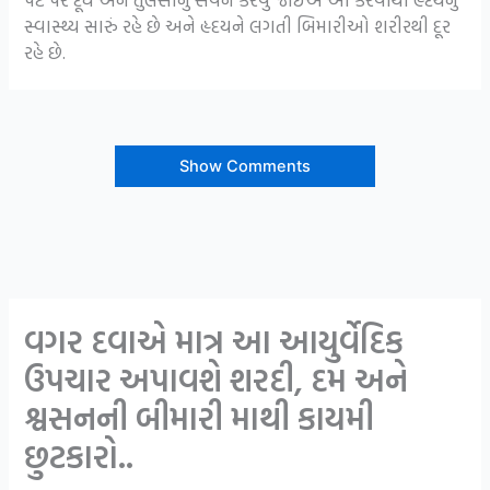
સ્વાસ્થ્ય સારું રહે છે અને હૃદયને લગતી બિમારીઓ શરીરથી દૂર
રહે છે.
Show Comments
વગર દવાએ માત્ર આ આયુર્વેદિક
ઉપચાર અપાવશે શરદી, દમ અને
શ્વસનની બીમારી માથી કાયમી
છુટકારો..