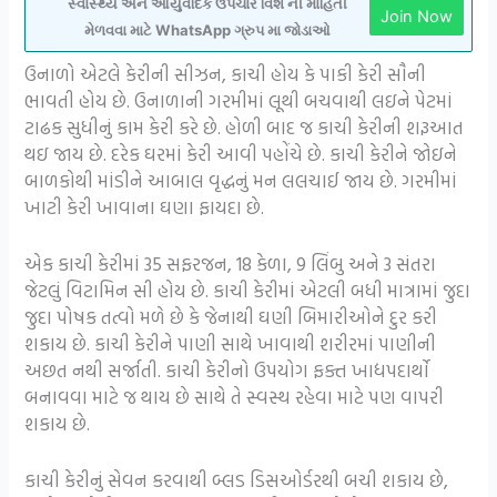
સ્વાસ્થ્ય અને આયુર્વેદિક ઉપચાર વિશે ની માહિતી
Join Now
મેળવવા માટે WhatsApp ગ્રુપ મા જોડાઓ
ઉનાળો એટલે કેરીની સીઝન, કાચી હોય કે પાકી કેરી સૌની
ભાવતી હોય છે. ઉનાળાની ગરમીમાં લૂથી બચવાથી લઇને પેટમાં
ટાઢક સુધીનું કામ કેરી કરે છે. હોળી બાદ જ કાચી કેરીની શરૂઆત
થઇ જાય છે. દરેક ઘરમાં કેરી આવી પહોંચે છે. કાચી કેરીને જોઇને
બાળકોથી માંડીને આબાલ વૃદ્ધનું મન લલચાઈ જાય છે. ગરમીમાં
ખાટી કેરી ખાવાના ઘણા ફાયદા છે.
એક કાચી કેરીમાં 35 સફરજન, 18 કેળા, 9 લિંબુ અને 3 સંતરા
જેટલું વિટામિન સી હોય છે. કાચી કેરીમાં એટલી બધી માત્રામાં જુદા
જુદા પોષક તત્વો મળે છે કે જેનાથી ઘણી બિમારીઓને દુર કરી
શકાય છે. કાચી કેરીને પાણી સાથે ખાવાથી શરીરમાં પાણીની
અછત નથી સર્જાતી. કાચી કેરીનો ઉપયોગ ફક્ત ખાદ્યપદાર્થો
બનાવવા માટે જ થાય છે સાથે તે સ્વસ્થ રહેવા માટે પણ વાપરી
શકાય છે.
કાચી કેરીનું સેવન કરવાથી બ્લડ ડિસઓર્ડરથી બચી શકાય છે,