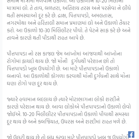
સમાન માત્રામાં મેળવીને ઉકાળો. આ ઉકાળાને 10-20 મિલીની
માત્રામાં લો. તે તાવ, બળતરા, અતિશય તરસ અને પરસેવા ને લીધે
થતી સમસ્યાઓ દૂર કરે છે. દ્રાક્ષ, પિત્તપાપડો, અમલતાસ,
નગરમોથા અને હરિતાલી સમાન પ્રમાણમાં લો અને ઉકાળો તૈયાર
કરો. આ ઉકાળો 10-30 મિલિલીટર પીવો. તે પેટને સાફ કરે છે અને
તાવને કારણે થતી પીડાથી રાહત આપે છે.
પીત્તપાપડા નો રસ કાજલ જેમ આંખોમાં આંજવાથી આંખોના
રોગોમાં ફાયદો થાય છે. જો મોંની દુર્ગંધથી પરેશાન છો તો
પિત્તપાપડો ખૂબ ઉપયોગી છે. આ માટે પીત્તપાપડાનો ઉકાળો
બનાવો. આ ઉકાળોથી કોગળા કરવાથી મોંની દુર્ગંધની સાથે મોંના
ઘણા રોગો પણ દૂર થાય છે.
જ્યારે હવામાન બદલાય છે ત્યારે મોટાભાગના લોકો શરદીને
કારણે પરેશાન થાય છે. આવા લોકોએ પીત્તપાપડાનો ઉકાળો લેવો
જોઈએ. 10-20 મિલીલીટર પીત્તપાપડાનો ઉકાળો પીવાથી સમસ્યા
દૂર થાય છે અને કબજિયાત, ઉધરસ અને શરદીમાં રાહત મળે છે.
જો ઉલટી થાય છે તો બંધ કરવા માટે પીત્તપાપડો ખૂબ જ ઉપયોગી