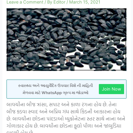
Leave a Comment
/ By
Editor
/
March 15, 2021
સ્વાસ્થ્ય અને આયુર્વેદિક ઉપચાર વિશે ની માહિતી
Join Now
મેળવવા માટે WhatsApp ગ્રુપ મા જોડાઓ
બાવચીના બીજ ત્રાંસા, સપાટ અને કાળા રંગના હોય છે. તેના
બીજ કડવા સ્વાદ અને અપ્રિય ગંધ સાથે કિડની આકારના હોય
છે. બાવચીના છોડના પાંદડાઓ મ્યુક્રોનેટના સ્તર સાથે નાના અને
ગોળાકાર હોય છે. બાવચીના છોડના ફૂલો પીળા અને જાંબુડિયા
વાદળી હોય છે.