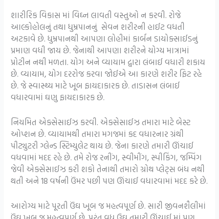
શારીરિક વિકાસ માં વિઘ્ન લાવતી વસ્તુઓ ન કરવી. રોજે
આલ્કોહોલનું તથા ધુમ્રપાનનું સેવન શરીરની હાઈટ વધતી
અટકાવે છે. ધુમ્રપાનથી આપણા લોહીમાં કાર્બન ડાયોક્સાઈડનું
પ્રમાણ વધી જાય છે. જેનાથી આપણા શરીરને યોગ્ય માત્રામાં
પ્રોટીન નથી મળતા. યોગ અને વ્યાયામ દ્વારા લંબાઈ વધારી શકાય
છે. વ્યાયામ, યોગ દરરોજ કરવા જોઈએ આ કારણે શરીર ફિટ રહે
છે. જે સ્વાસ્થ્ય માટે ખૂબ ફાયદાકારક છે. તાડાસન લંબાઈ
વધારવામાં ઘણુ ફાયદાકારક છે.
નિયમિત એક્સેસાઈઝ કરવી. એક્સેસાઈઝ તમારા માટે બેસ્ટ
ઓપ્શન છે. વ્યાયામથી તમારા મગજમાં કદ વધારનાર ગ્રંથી
પીટ્યુટરી ગ્લેન્ડ સ્ટિમ્યુલેટ થાય છે. જેના કારણે તમારી ઊંચાઈ
વધવામાં મદદ રહે છે. તમે રોજ રનીંગ, સ્વીમીંગ, સ્પીકિંગ, જમ્પિંગ
જેવી એક્સેસાઈઝ કરી શકો તેનાથી તમારો ગ્રોથ પ્લેટ્સ બંધ નથી
થતી અને 18 વર્ષની ઉંમર પછી પણ ઊંચાઈ વધારવામાં મદદ કરે છે.
આરોગ્ય માટે પૂરતી ઉંઘ ખૂબ જ મહત્વપૂર્ણ છે. સારી જીવનશૈલીમાં
ઉંઘ ખૂબ જ મહત્વપૂર્ણ છે. પરંતુ વધુ ઉઘ તમારી ઊંચાઈ માં પણ