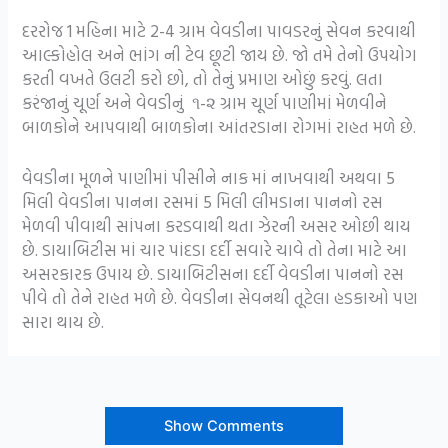
દરરોજ 1 મહિના માટે 2-4 ગ્રામ વેવડીના પાવડરનું સેવન કરવાથી
આલ્કોહોલ અને ભાંગ ની ટેવ છૂટી જાય છે. જો તમે તેનો ઉપયોગ
કરતી વખતે ઉલટી કરો છો, તો તેનું પ્રમાણ ઓછું કરવું. લતા
કરંજાનું ચૂર્ણ અને વેવડીનું ૧-૨ ગ્રામ ચૂર્ણ પાણીમાં મેળવીને
બાળકોને આપવાથી બાળકોના આંતરડાના રોગમાં રાહત મળે છે.
વેવડીના મૂળને પાણીમાં પીસીને નાક માં નાખવાથી અથવા 5
મિલી વેવડીના પાનના રસમાં 5 મિલી લીમડાના પાનનો રસ
મેળવી પીવાથી સાંપના કરડવાથી થતા ઝેરની અસર ઓછી થાય
છે. ડાયાબિટીસ માં ચાર પાંદડા દર્દી સવારે ચાવે તો તેના માટે આ
અસરકારક ઉપાય છે. ડાયાબિટીસના દર્દી વેવડીના પાનનો રસ
પીવે તો તેને રાહત મળે છે. વેવડીના સેવનથી તૂટેલા હડકાઓ પણ
સારા થાય છે.
Show Comments