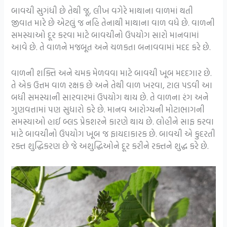
બાવચી સુગંધી છે તેથી જૂ, લીખ વગેરે માથાના વાળમાં થતી
જીવાત મારે છે એટલું જ નહિ તેનાથી માથાના વાળ વધે છે. વાળની
​​સમસ્યાઓ દૂર કરવા માટે બાવચીનો ઉપયોગ સારો માનવામાં
આવે છે. તે વાળને મજબૂત અને ચળકતા બનાવવામાં મદદ કરે છે.
વાળની ​​શક્તિ અને ચમક મેળવવા માટે બાવચી ખૂબ મદદગાર છે.
તે એક ઉત્તમ વાળ રક્ષક છે અને તેથી વાળ ખરવા, ટાલ પડવી આ
બધી સમસ્યાની સારવારમાં ઉપયોગ થાય છે. તે વાળના રંગ અને
ગુણવત્તામાં પણ સુધારો કરે છે. માનવ આરોગ્યની મોટાભાગની
સમસ્યાઓ હાઈ બ્લડ પ્રેકશરને કારણે થાય છે. લોહીને સાફ કરવા
માટે બાવચીનો ઉપયોગ ખૂબ જ ફાયદાકારક છે. બાવચી એ કુદરતી
રક્ત શુદ્ધિકરણ છે જે અશુદ્ધિઓને દૂર કરીને રક્તને શુદ્ધ કરે છે.