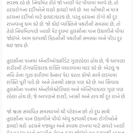
સ્વસ્થ રહે છે. નિયમિત રીતે જો ખાલી પેટ પીવામાં આવે છે, તો
હૃદયરોગના દર્દીઓને ઘણો ફાયદો મળે છે. આ ઔષધી ન માત્ર
હૃદયના દર્દીઓ માટે ફાયદાકારક છે, પરંતુ હૃદયના રોગો થી દૂર
રાખવાનું કામ કરે છે. જો કોઈ વ્યક્તિને પથરીની સમસ્યા છે, તો
તેણે નિયમિતપણે ખાલી પેટ દૂધમાં તુલસીના પાન ઉકાળીને પીવા
જોઈએ. આમ કરવાથી કિડનીની પથરીની સમસ્યા અને પીડા દૂર
થઇ જાય છે.
તુલસીના પાનમાં એન્ટીઓક્સીડેંટ ગુણરહેલા હોય છે, જે આપણા
શરીરની રોગપ્રતિકારક શક્તિ વધારવામાં મદદ કરે છે. એટલું જ
નહિ તેના ગુણ શરીરમાં કેન્સર પેદા કરતા કોષો સામે લડવામાં
શક્તિ પૂરી પાડે છે. અને તેનાથી રક્ષણ પણ કરે છે. આ સિવાય
તુલસીના પાનમાં એન્ટીબેક્ટેરિયલ અને એન્ટિવાયરલ ગુણ પણ
રહેલા હોય છે, જે આપણને શરદી, ખાંસી અને તાવ થી દૂર રાખે છે.
જો શ્વાસ સંબંધિત સમસ્યાઓ થી પરેશાન છો તો દૂધ સાથે
તુલસીના પાન ઉકાળીને પીવો એવું કરવાથી દમના રોગીઓને
ફાયદો થશે. હૃદયને મજબૂત અને સ્વસ્થ રાખવા માટે સવારે ખાલી
પેટ પર દૂધ અને તુલસીનું સેવન કરવું જોઈએ આ કરવાથી હૃદયનું