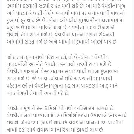
ઉપયોગ કરવાથી ઝડપી રાહત મળી શકે છે. આ માટે વેવડીના મૂળ
અને પાંદડા ને વાટી ને લેપ બનાવી માથા પર લગાવવાથી માથાનો
દુખાવો દૂર થાય છે. વેવડીના ઔષધીય ગુણધર્મો રતાંધળાપણું માં
ખૂબ જ ઉપયોગી સાબિત થાય છે. વેવડીના પાંદડા ઉકાળીને
લેવાથી તેમા રાહત મળે છે. વેવડીના પાનના રસના સેવનથી
આંખોમાં રાહત મળે છે અને આંખોમાં દુખાવો ઓછો થાય છે.
જો દાંતના દુખાવાથી પરેશાન છો, તો વેવડીના ઔષધીય
ગુણધર્મોનો આ રીતે ઉપયોગ કરવાથી ઝડપી રાહત મળે છે.
વેવડીના પાંદડાની પેસ્ટ દાંત પર લગાવવાથી દાંતના દુખાવામાં
રાહત મળે છે. જો ખાવા-પીવાને લીધે અપચાની સમસ્યાથી
પરેશાન છો તો વેવડીના મૂળના 1-2 ગ્રામ પાવડરમાં આદુ અને
ખાંડ મેળવી લેવાથી અપચો મટે છે.
વેવડીના મૂળનો રસ 5 મિલી પીવાથી અતિસારમાં ફાયદો છે.
વેવડીના નવા પાંદડાના 10-20 મિલીલીટર ના ઉકાળાને ખાંડ સાથે
લેવાથી શ્વેતપ્રદરમાં ફાયદો થાય છે. વેવડીના પાનનો રસ પાણીમાં
નાખી દહીં સાથે લેવાથી ગોનોરિયા માં ફાયદો થાય છે.