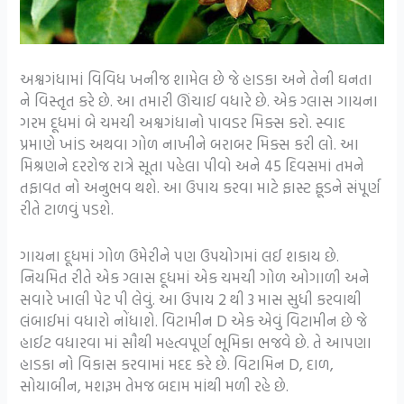
અશ્વગંધામાં વિવિધ ખનીજ શામેલ છે જે હાડકા અને તેની ઘનતા
ને વિસ્તૃત કરે છે. આ તમારી ઊંચાઈ વધારે છે. એક ગ્લાસ ગાયના
ગરમ દૂધમાં બે ચમચી અશ્વગંધાનો પાવડર મિક્સ કરો. સ્વાદ
પ્રમાણે ખાંડ અથવા ગોળ નાખીને બરાબર મિક્સ કરી લો. આ
મિશ્રણને દરરોજ રાત્રે સૂતા પહેલા પીવો અને 45 દિવસમાં તમને
તફાવત નો અનુભવ થશે. આ ઉપાય કરવા માટે ફાસ્ટ ફૂડને સંપૂર્ણ
રીતે ટાળવું પડશે.
ગાયના દૂધમાં ગોળ ઉમેરીને પણ ઉપયોગમાં લઈ શકાય છે.
નિયમિત રીતે એક ગ્લાસ દૂધમાં એક ચમચી ગોળ ઓગાળી અને
સવારે ખાલી પેટ પી લેવું. આ ઉપાય 2 થી 3 માસ સુધી કરવાથી
લંબાઈમાં વધારો નોંધાશે. વિટામીન D એક એવું વિટામીન છે જે
હાઈટ વધારવા માં સૌથી મહત્વપૂર્ણ ભૂમિકા ભજવે છે. તે આપણા
હાડકા નો વિકાસ કરવામાં મદદ કરે છે. વિટામિન D, દાળ,
સોયાબીન, મશરૂમ તેમજ બદામ માંથી મળી રહે છે.