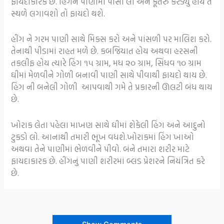
ફાયદાકારક છે. હિંગને પાણીમાં પીસી લો અને કૂતરું કરડ્યું હોય તે
સ્થળે લગાવશો તો ફાયદો થશે.
હીંગ ને ગરમ પાણી સાથે મિક્સ કરો અને પાંસળી પર માલિશ કરો.
તેનાથી પીડામાં રાહત મળે છે. કબજિયાત હોય અથવા હરસની
તકલીફ હોય ત્યારે હિંગ ૧૫ ગ્રામ, મધ ૨૦ ગ્રામ, સિંધવ ૧૦ ગ્રામ
ઘીમાં મેળવીને ગોળી બનાવી પાણી સાથે પીવાથી ફાયદો થાય છે.
હિંગ ની બનેલી ગોળી આપવાથી ગમે તે પ્રકારની ઊલટી બંધ થાય
છે.
ખોરાક લેતા પહેલા માખણ સાથે ઘીમાં શેકેલી હિંગ અને આદુનો
ટુકડો લો. આનાથી તમારી ભૂખ વધશે.ખોરાકમાં હિંગ ખાઓ
અથવા તેને પાણીમાં ભેળવીને પીવો. બંને તમારા શરીર માટે
ફાયદાકારક છે. હીંગનું પાણી શરીરમાં બ્લડ પ્રેશરને નિયંત્રિત કરે
છે.