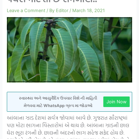
Leave a Comment
/ By
Editor
/
March 18, 2021
સ્વાસ્થ્ય અને આયુર્વેદિક ઉપચાર વિશે ની માહિતી
Join Now
મેળવવા માટે WhatsApp ગ્રુપ મા જોડાઓ
આંબાના ઝાડ દેશમાં સર્વત્ર જોવામાં આવે છે. ગુજરાત સૌરાષ્ટ્રમાં
પણ મોટા ભાગના વિસ્તારોમાં એ થાય છે. આંબાના ઝાડની છાલ
ઘેરા ભૂરા રંગની છે. છાલની અંદરનો ભાગ સહેજ સફેદ હોય છે.