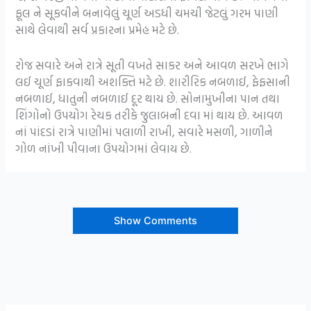
ફૂલ ને સૂકવીને બનાવેલું ચૂર્ણ અડધી ચમચી જેટલું ગરમ પાણી
સાથે લેવાથી સર્વ પ્રકારના પ્રમેહ મટે છે.
રોજ સવારે અને રાત્રે સૂતી વખતે સાકર અને આવળ સરખે ભાગે
લઈ ચૂર્ણ ફાકવાથી અશક્તિ મટે છે. શારીરિક નબળાઈ, ફેફસાની
નબળાઈ, ધાતુની નબળાઈ દૂર થાય છે. સોનામુખીના પાન તથા
શિંગોનો ઉપયોગ રેચક તરીકે જુલાબની દવા માં થાય છે. આવળ
નાં પાંદડાં રાત્રે પાણીમાં પલાળી રાખી, સવારે મસળી, ગાળીને
ગોળ નાંખી પીવાના ઉપયોગમાં લેવાય છે.
Show Comments