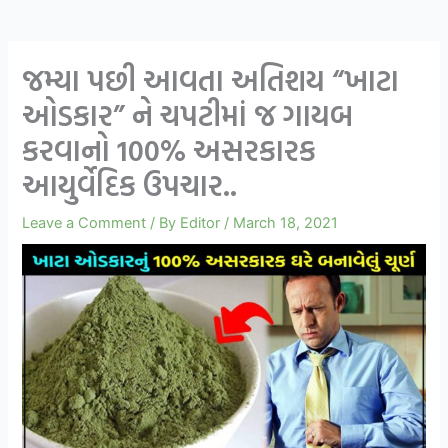
જમ્યા પછી આવતા અતિશય “ખાટા
ઓડકાર” ને ચપટીમાં જ ગાયબ
કરવાનો 100% અસરકારક
આયુર્વેદિક ઉપચાર..
Leave a Comment
/ By
Editor
/
March 18, 2021