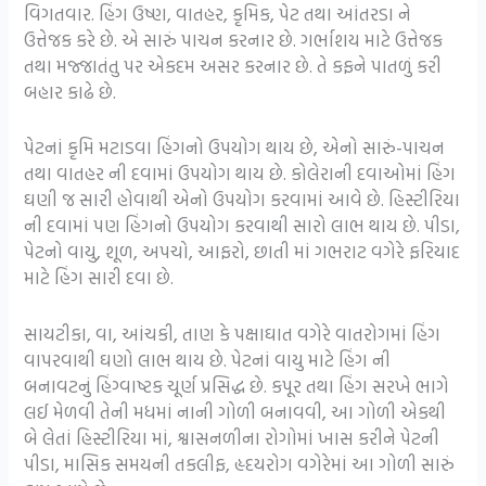
વિગતવાર. હિંગ ઉષ્ણ, વાતહર, કૃમિક, પેટ તથા આંતરડા ને
ઉત્તેજક કરે છે. એ સારું પાચન કરનાર છે. ગર્ભાશય માટે ઉત્તેજક
તથા મજ્જાતંતુ પર એકદમ અસર કરનાર છે. તે કફને પાતળું કરી
બહાર કાઢે છે.
પેટનાં કૃમિ મટાડવા હિંગનો ઉપયોગ થાય છે, એનો સારું-પાચન
તથા વાતહર ની દવામાં ઉપયોગ થાય છે. કોલેરાની દવાઓમાં હિંગ
ઘણી જ સારી હોવાથી એનો ઉપયોગ કરવામાં આવે છે. હિસ્ટીરિયા
ની દવામાં પણ હિંગનો ઉપયોગ કરવાથી સારો લાભ થાય છે. પીડા,
પેટનો વાયુ, શૂળ, અપચો, આફરો, છાતી માં ગભરાટ વગેરે ફરિયાદ
માટે હિંગ સારી દવા છે.
સાયટીકા, વા, આંચકી, તાણ કે પક્ષાઘાત વગેરે વાતરોગમાં હિંગ
વાપરવાથી ઘણો લાભ થાય છે. પેટનાં વાયુ માટે હિંગ ની
બનાવટનું હિંગ્વાષ્ટક ચૂર્ણ પ્રસિદ્ધ છે. કપૂર તથા હિંગ સરખે ભાગે
લઈ મેળવી તેની મધમાં નાની ગોળી બનાવવી, આ ગોળી એકથી
બે લેતાં હિસ્ટીરિયા માં, શ્વાસનળીના રોગોમાં ખાસ કરીને પેટની
પીડા, માસિક સમયની તકલીફ, હૃદયરોગ વગેરેમાં આ ગોળી સારું