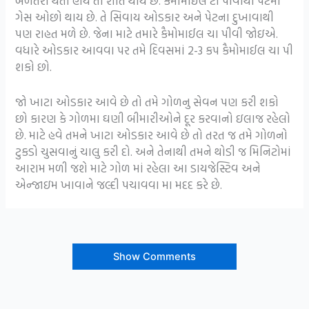
બળતરા થતી હોય તો શાંત થાય છે. કૈમોમાઈલ ટી પીવાથી પેટમાં
ગેસ ઓછો થાય છે. તે સિવાય ઓડકાર અને પેટના દુખાવાથી
પણ રાહત મળે છે. જેના માટે તમારે કૈમોમાઈલ ચા પીવી જોઇએ.
વધારે ઓડકાર આવવા પર તમે દિવસમાં 2-3 કપ કૈમોમાઈલ ચા પી
શકો છો.
જો ખાટા ઓડકાર આવે છે તો તમે ગોળનુ સેવન પણ કરી શકો
છો કારણ કે ગોળમા ઘણી બીમારીઓને દૂર કરવાનો ઇલાજ રહેલો
છે. માટે હવે તમને ખાટા ઓડકાર આવે છે તો તરત જ તમે ગોળનો
ટુકડો ચુસવાનું ચાલુ કરી દો. અને તેનાથી તમને થોડી જ મિનિટોમાં
આરામ મળી જશે માટે ગોળ માં રહેલા આ ડાયજેસ્ટિવ અને
એન્જાઇમ ખાવાને જલ્દી પચાવવા મા મદદ કરે છે.
Show Comments