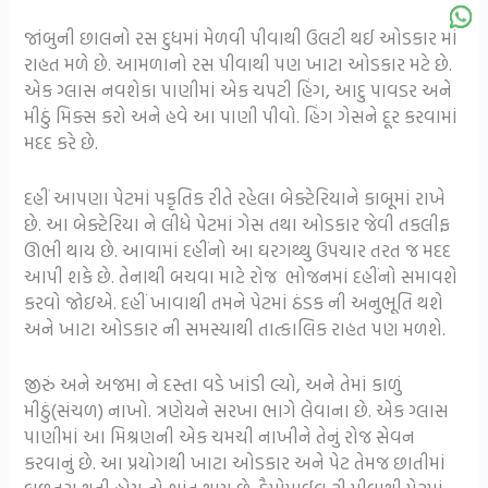
જાંબુની છાલનો રસ દુધમાં મેળવી પીવાથી ઉલટી થઈ ઓડકાર માં
રાહત મળે છે. આમળાનો રસ પીવાથી પણ ખાટા ઓડકાર મટે છે.
એક ગ્લાસ નવશેકા પાણીમાં એક ચપટી હિંગ, આદુ પાવડર અને
મીઠું મિક્સ કરો અને હવે આ પાણી પીવો. હિંગ ગેસને દૂર કરવામાં
મદદ કરે છે.
દહીં આપણા પેટમાં પકૃતિક રીતે રહેલા બેક્ટેરિયાને કાબૂમાં રાખે
છે. આ બેક્ટેરિયા ને લીધે પેટમાં ગેસ તથા ઓડકાર જેવી તકલીફ
ઊભી થાય છે. આવામાં દહીંનો આ ઘરગથ્થુ ઉપચાર તરત જ મદદ
આપી શકે છે. તેનાથી બચવા માટે રોજ ભોજનમાં દહીંનો સમાવશે
કરવો જોઇએ. દહીં ખાવાથી તમને પેટમાં ઠંડક ની અનુભૂતિ થશે
અને ખાટા ઓડકાર ની સમસ્યાથી તાત્કાલિક રાહત પણ મળશે.
જીરું અને અજમા ને દસ્તા વડે ખાંડી લ્યો, અને તેમાં કાળું
મીઠું(સંચળ) નાખો. ત્રણેયને સરખા ભાગે લેવાના છે. એક ગ્લાસ
પાણીમાં આ મિશ્રણની એક ચમચી નાખીને તેનું રોજ સેવન
કરવાનું છે. આ પ્રયોગથી ખાટા ઓડકાર અને પેટ તેમજ છાતીમાં