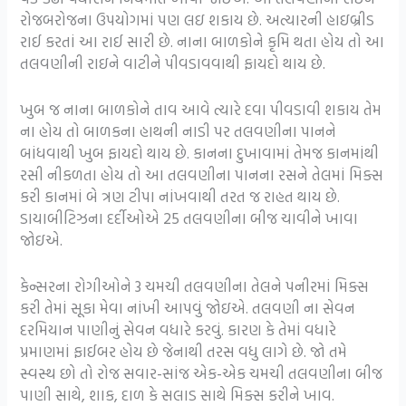
રોજબરોજના ઉપયોગમાં પણ લઇ શકાય છે. અત્યારની હાઇબ્રીડ
રાઈ કરતાં આ રાઈ સારી છે. નાના બાળકોને કૃમિ થતા હોય તો આ
તલવણીની રાઇને વાટીને પીવડાવવાથી ફાયદો થાય છે.
ખુબ જ નાના બાળકોને તાવ આવે ત્યારે દવા પીવડાવી શકાય તેમ
ના હોય તો બાળકના હાથની નાડી પર તલવણીના પાનને
બાંધવાથી ખુબ ફાયદો થાય છે. કાનના દુખાવામાં તેમજ કાનમાંથી
રસી નીકળતા હોય તો આ તલવણીના પાનના રસને તેલમાં મિક્સ
કરી કાનમાં બે ત્રણ ટીપા નાંખવાથી તરત જ રાહત થાય છે.
ડાયાબીટિઝના દર્દીઓએ 25 તલવણીના બીજ ચાવીને ખાવા
જોઇએ.
કેન્સરના રોગીઓને 3 ચમચી તલવણીના તેલને પનીરમાં મિક્સ
કરી તેમાં સૂકા મેવા નાંખી આપવું જોઇએ. તલવણી ના સેવન
દરમિયાન પાણીનું સેવન વધારે કરવું. કારણ કે તેમાં વધારે
પ્રમાણમાં ફાઈબર હોય છે જેનાથી તરસ વધુ લાગે છે. જો તમે
સ્વસ્થ છો તો રોજ સવાર-સાંજ એક-એક ચમચી તલવણીના બીજ
પાણી સાથે, શાક, દાળ કે સલાડ સાથે મિક્સ કરીને ખાવ.