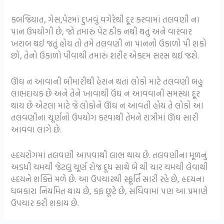
કબજિયાત, ગેસ,પેટમાં દુખવું વગેરેથી દૂર કરવામાં તલવણી ના
પાન ઉપયોગી છે, જો તમારું પેટ ઠીક નથી થતું અને વારંવાર
ખરાબ થઈ જતું હોય તો તમે તલવણી ના પાનનો ઉકાળો પી શકો
છો, તેનો ઉકાળો પીવાથી તમારું શરીર એકદમ સરસ થઈ જશે.
ઊંઘ ન આવાની બીમારીથી હેરાન થતાં લોકો માટે તલવણી બહુ
લાભદાયક છે અને તેને ખાવાથી ઉંઘ ન આવવાની સમસ્યા દૂર
થાય છે એટલા માટે જે લોકોને ઊંઘ ન આવતી હોય તે લોકો આ
તલવણીના ચૂર્ણનો ઉપયોગ કરવાથી તેમને રાત્રીમાં ઊંઘ સારી
આવવા લાગે છે.
હૃદયરોગમાં તલવણી આપવાથી લાભ થાય છે. તલવણીના મૂળનું
અડધી ચમચી જેટલું ચૂર્ણ રોજ દૂધ સાથે બે થી ચાર ચમચી લેવાથી
હૃદયને શક્તિ મળે છે. આ ઉપચારથી સ્ફૂર્તિ સારી રહે છે, હૃદયના
ધબકારા નિયમિત થાય છે, કફ છૂટે છે, સંધિવામાં પણ આ પ્રમાણે
ઉપચાર કરી શકાય છે.