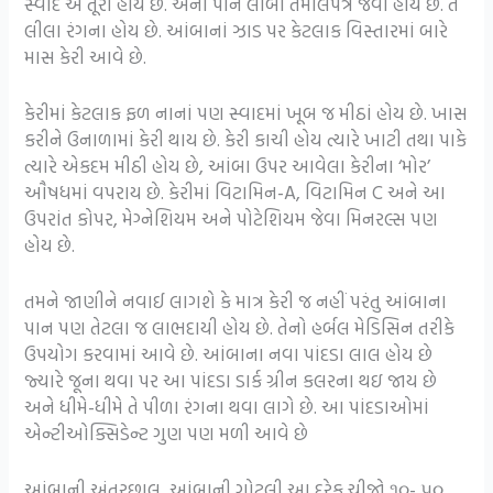
સ્વાદે એ તૂરી હોય છે. એનાં પાન લાંબા તમાલપત્ર જેવાં હોય છે. તે
લીલા રંગના હોય છે. આંબાનાં ઝાડ પર કેટલાક વિસ્તારમાં બારે
માસ કેરી આવે છે.
કેરીમાં કેટલાક ફળ નાનાં પણ સ્વાદમાં ખૂબ જ મીઠાં હોય છે. ખાસ
કરીને ઉનાળામાં કેરી થાય છે. કેરી કાચી હોય ત્યારે ખાટી તથા પાકે
ત્યારે એકદમ મીઠી હોય છે, આંબા ઉપર આવેલા કેરીના ‘મોર’
ઔષધમાં વપરાય છે. કેરીમાં વિટામિન-A, વિટામિન C અને આ
ઉપરાંત કોપર, મેગ્નેશિયમ અને પોટેશિયમ જેવા મિનરલ્સ પણ
હોય છે.
તમને જાણીને નવાઈ લાગશે કે માત્ર કેરી જ નહીં પરંતુ આંબાના
પાન પણ તેટલા જ લાભદાયી હોય છે. તેનો હર્બલ મેડિસિન તરીકે
ઉપયોગ કરવામાં આવે છે. આંબાના નવા પાંદડા લાલ હોય છે
જ્યારે જૂના થવા પર આ પાંદડા ડાર્ક ગ્રીન કલરના થઇ જાય છે
અને ધીમે-ધીમે તે પીળા રંગના થવા લાગે છે. આ પાંદડાઓમાં
એન્ટીઓક્સિડેન્ટ ગુણ પણ મળી આવે છે
આંબાની અંતરછાલ, આંબાની ગોટલી આ દરેક ચીજો ૧૦- ૫૦