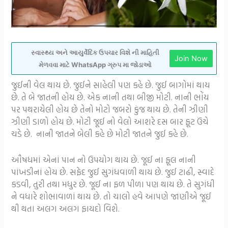
સ્વાસ્થ્ય અને આયુર્વેદિક ઉપચાર વિશે ની માહિતી
Join Now
મેળવવા માટે WhatsApp ગ્રુપ મા જોડાઓ
જુઈની વેલ થાય છે. જુઈને સાહેલી પણ કહે છે. જુઈ બાગોમાં થાય
છે. તે બે જાતની હોય છે. એક નાની તથા બીજી મોટી. નાની ભોંય
પર પથરાયેલી હોય છે તેનો મોટો જબરો કુંજ થાય છે. તેની ઝીણી
ઝીણી ડાળો હોય છે. મોટી જૂઈ નો વેલો આશરે દસ બાર ફૂટ ઉંચે
ચડે છે. નાની જાતને બેલી કહે છે મોટી જાતને જુઈ કહે છે.
ઔષધમાં એનાં પાન નો ઉપયોગ થાય છે. જૂઈ ના ફૂલ નાની
પાંખડીનાં હોય છે. સફેદ જુઈ સુગંધવાળી થાય છે. જુઈ ટાઢી, સ્વાદે
કડવી, તુરી તથા મધુર છે. જૂઈ ના ફળ પીળા પણ થાય છે. તે સુગંધી
ને વધારે શોભાવાળાં થાય છે. તો ચાલો હવે આપણે જાણીએ જૂઈ
થી થતા અલગ અલગ ફાયદો વિશે.