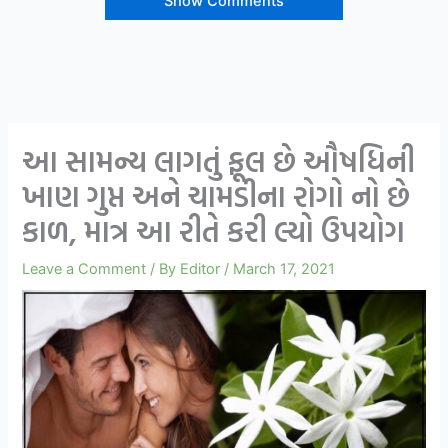
Show Comments
આ સામન્ય લાગતું ફૂલ છે ઔષધિની
ખાણ ગુપ્ત અને ચામડીના રોગો નો છે
કાળ, માત્ર આ રીતે કરી લ્યો ઉપયોગ
Leave a Comment
/ By
Editor
/
March 17, 2021