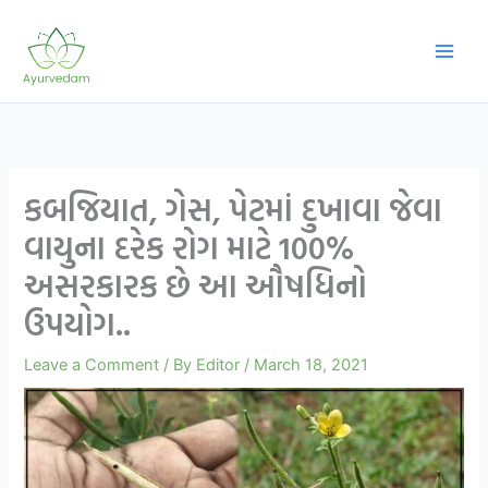
Skip
to
content
કબજિયાત, ગેસ, પેટમાં દુખાવા જેવા
વાયુના દરેક રોગ માટે 100%
અસરકારક છે આ ઔષધિનો
ઉપયોગ..
Leave a Comment
/ By
Editor
/
March 18, 2021