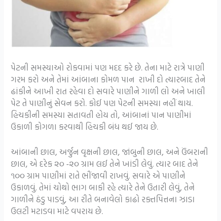
પેટની સમસ્યાઓ રોકવામાં પણ મદદ કરે છે. તેના માટે રાત્રે પાણી
ગરમ કરો અને તેમાં આંબાના કોમળ પાન રાખી દો ત્યારબાદ તેને
ઢાંકીને આખી રાત રહેવા દો સવારે પાણીને ગાળી લો અને ખાલી
પેટ તે પાણીનું સેવન કરો. કોઈ પણ પેટની સમસ્યા નહીં થાય.
હિચકીની સમસ્યા સતાવતી હોય તો, આંબાનાં પાન પાણીમાં
ઉકાળી કોગળા કરવાથી હિચકી બંધ થઈ જાય છે.
આંબાની છાલ, અર્જુન વૃક્ષની છાલ, જાંબુની છાલ, અને ઉંબરાની
છાલ, એ દરેક ૨૦ -૨૦ ગ્રામ લઈ તેને ખાંડી લેવું. ત્યાર બાદ તેને
૧૦૦ ગ્રામ પાણીમાં રાતે ભીંજાવી રાખવું. સવારે એ પાણીને
ઉકાળવું. તેમાં ચોથો ભાગ બાકી રહે ત્યારે તેને ઉતારી લેવું, તેને
ગાળીને ઠંડુ પાડવું, આ રીતે બનાવેલો કાઢો રક્તપિત્તના ઝાડા
ઉલટી મટાડવા માટે વપરાય છે.