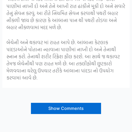
પાણીમાં નાખી દો અને તેને આખી રાત ઢાંકીને મૂકી દો અને સવારે
તેનું સેવન કરવું. આ રીતે નિયમિત સેવન કરવાથી પથરી બહાર
નીકળી જાય છે કારણ કે આંબાના પાન થી પથરી તોડવા અને
બહાર નીકળવામાં મદદ મળે છે.
બેચેની અને થકાવટ માં રાહત આપે છે. આંબાના કેટલાક
પાંદડાઓને પોતાના ન્હાવાના પાણીમાં નાખી દો અને તેનાથી
સ્નાન કરો. તેનાથી શરીર રિફ્રેશ ફીલ કરશે. આ સાથે જ થકાવટ
તેમજ બેચેનીથી પણ રાહત મળે છે. આ તકલીફોથી છુટકારો
મેળવવાના ઘરેલુ ઉપચાર તરીકે આંબાના પાંદડા નો ઉપયોગ
કરવામાં આવે છે.
Show Comments