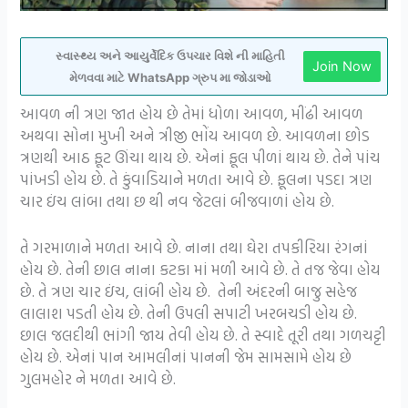
સ્વાસ્થ્ય અને આયુર્વેદિક ઉપચાર વિશે ની માહિતી
Join Now
મેળવવા માટે WhatsApp ગ્રુપ મા જોડાઓ
આવળ ની ત્રણ જાત હોય છે તેમાં ધોળા આવળ, મીંઢી આવળ
અથવા સોના મુખી અને ત્રીજી ભોંય આવળ છે. આવળના છોડ
ત્રણથી આઠ ફૂટ ઊંચા થાય છે. એનાં ફૂલ પીળાં થાય છે. તેને પાંચ
પાંખડી હોય છે. તે કુંવાડિયાને મળતા આવે છે. ફૂલના પડદા ત્રણ
ચાર ઇંચ લાંબા તથા છ થી નવ જેટલાં બીજવાળાં હોય છે.
તે ગરમાળાને મળતા આવે છે. નાના તથા ઘેરા તપકીરિયા રંગનાં
હોય છે. તેની છાલ નાના કટકા માં મળી આવે છે. તે તજ જેવા હોય
છે. તે ત્રણ ચાર ઇંચ, લાંબી હોય છે. તેની અંદરની બાજુ સહેજ
લાલાશ પડતી હોય છે. તેની ઉપલી સપાટી ખરબચડી હોય છે.
છાલ જલદીથી ભાંગી જાય તેવી હોય છે. તે સ્વાદે તૂરી તથા ગળચટ્ટી
હોય છે. એનાં પાન આમલીનાં પાનની જેમ સામસામે હોય છે
ગુલમહોર ને મળતા આવે છે.