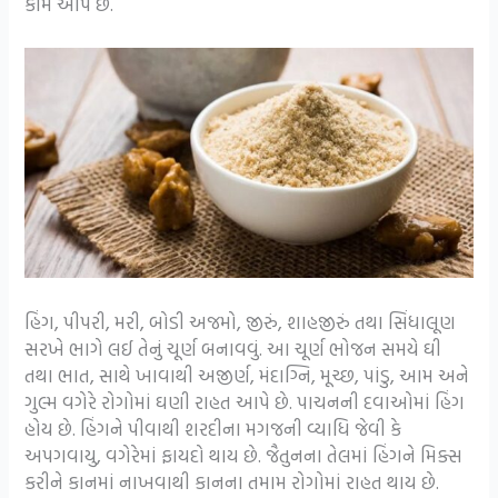
કામ આપે છે.
હિંગ, પીપરી, મરી, બોડી અજમો, જીરું, શાહજીરું તથા સિંધાલૂણ
સરખે ભાગે લઈ તેનું ચૂર્ણ બનાવવું. આ ચૂર્ણ ભોજન સમયે ઘી
તથા ભાત, સાથે ખાવાથી અજીર્ણ, મંદાગ્નિ, મૂચ્છ, પાંડુ, આમ અને
ગુલ્મ વગેરે રોગોમાં ઘણી રાહત આપે છે. પાચનની દવાઓમાં હિંગ
હોય છે. હિંગને પીવાથી શરદીના મગજની વ્યાધિ જેવી કે
અપગવાયુ, વગેરેમાં ફાયદો થાય છે. જૈતુનના તેલમાં હિંગને મિક્સ
કરીને કાનમાં નાખવાથી કાનના તમામ રોગોમાં રાહત થાય છે.