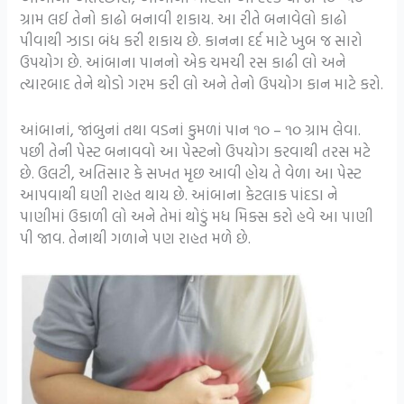
ગ્રામ લઈ તેનો કાઢો બનાવી શકાય. આ રીતે બનાવેલો કાઢો
પીવાથી ઝાડા બંધ કરી શકાય છે. કાનના દર્દ માટે ખુબ જ સારો
ઉપયોગ છે. આંબાના પાનનો એક ચમચી રસ કાઢી લો અને
ત્યારબાદ તેને થોડો ગરમ કરી લો અને તેનો ઉપયોગ કાન માટે કરો.
આંબાનાં, જાંબુનાં તથા વડનાં કુમળાં પાન ૧૦ – ૧૦ ગ્રામ લેવા.
પછી તેની પેસ્ટ બનાવવો આ પેસ્ટનો ઉપયોગ કરવાથી તરસ મટે
છે. ઉલટી, અતિસાર કે સખત મૃછ આવી હોય તે વેળા આ પેસ્ટ
આપવાથી ઘણી રાહત થાય છે. આંબાના કેટલાક પાંદડા ને
પાણીમાં ઉકાળી લો અને તેમાં થોડું મધ મિક્સ કરો હવે આ પાણી
પી જાવ. તેનાથી ગળાને પણ રાહત મળે છે.