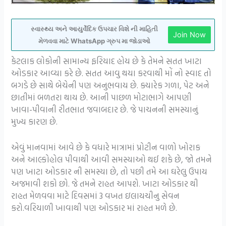
સ્વાસ્થ્ય અને આયુર્વેદિક ઉપચાર વિશે ની માહિતી
Join Now
મેળવવા માટે WhatsApp ગ્રુપ મા જોડાઓ
કેટલાક લોકોની સામાન્ય ફરિયાદ હોય છે કે તેમને સતત ખાટા
ઓડકાર આવ્યા કરે છે. સતત આવુ થયા કરવાથી મોં નો સ્વાદ તો
બગડે છે સાથે બેચેની પણ અનુભવાય છે. ક્યારેક ગળા, પેટ અને
છાતીમાં બળતરા થાય છે. આની પાછળ મોટાભાગે આપણી
ખાવા-પીવાની રીતભાત જવાબદાર છે. જે પાચનની સમસ્યાનું
મુખ્ય કારણ છે.
એવું માનવામાં આવે છે કે વધારે માત્રામાં પ્રોટીન વાળો ખોરાક
અને આલ્કોહોલ પીવાથી આવી સમસ્યાઓ થઈ શકે છે, જો તમને
પણ ખાટા ઓડકાર ની સમસ્યા છે, તો પછી તમે આ ઘરેલુ ઉપાય
અજમાવી શકો છો. જે તમને રાહત આપશે. ખાટા ઓડકાર થી
રાહત મેળવવા માટે દિવસમાં 3 વખત ઇલાયચીનુ સેવન
કરો.વરિયાળી ખાવાથી પણ ઓડકાર માં રાહત મળે છે.