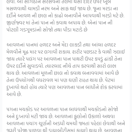
લેવી. આ સોગઠીને સરસવના તેલમાં ઘસી દાદર ઉપર ખૂબ
મસળવાથી ચામડી નરમ અને સાફ થઈ જાય છે. જૂના મરડા ના
દર્દીને આવળ ની છાલ નો કાઢો બનાવીને આપવાથી મરડો મટે છે.
જીર્ણજ્વર માં તેનાં પાન નો કવાથ અપાય છે. એનાં પાન ની
પોટલી ગડગૂમડાંનો સોજો તથા પીડા મટાડે છે
આવળનાં પાનમાં હળદર અને મેંદા લાકડી તથા આંબા હળદર
મેળવીને મૂઢ માર પર લગાવી શકાય. શરીર પછડાટ કે વાથી ઝલાઈ
જાય ત્યારે પલંગ પર આવળના પાન પાથરી ઉપર કપડું ઢાંકી તેના
ઉપર દર્દીને સુવાડવો. ત્યારબાદ નીચે તાપ કરવાથી સારો લાભ
થાય છે. આવળનાં મૂળની છાલ નો કવાથ બનાવવામાં આવે છે
તેના ઉપયોગથી વધરાવળ માં પણ ઘણી રાહત થાય છે. પેટમાં
દુખાવો થતો હોય ત્યારે પણ આવળના પાન બાંધીને શેક કરવામાં
આવે છે.
પગના મચકોડ પર આવળના પાન બાધંવાથી મચકોડનો સોજો
અને દુ:ખાવો મટી જાય છે. આવળનાં ફુલોનો ઉકાળો અથવા
આવળના પચાંગ ચૂર્ણની અડધી ચમચી જમતાં પહેલાં લેવાથી અને
જરૂરી પરેજી પાળવા થી ડાયાબીટીસમાં ફાયદો થાય છે. આવળના