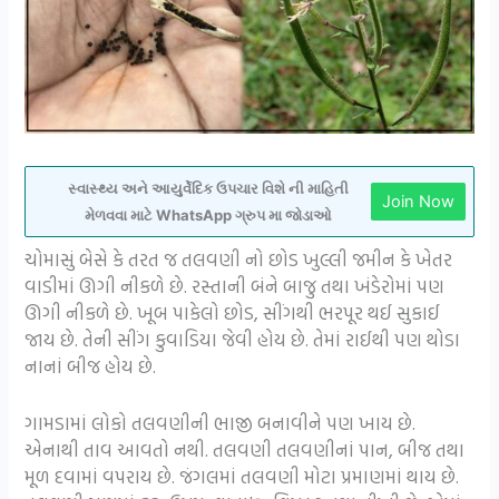
સ્વાસ્થ્ય અને આયુર્વેદિક ઉપચાર વિશે ની માહિતી
Join Now
મેળવવા માટે WhatsApp ગ્રુપ મા જોડાઓ
ચોમાસું બેસે કે તરત જ તલવણી નો છોડ ખુલ્લી જમીન કે ખેતર
વાડીમાં ઊગી નીકળે છે. રસ્તાની બંને બાજુ તથા ખંડેરોમાં પણ
ઊગી નીકળે છે. ખૂબ પાકેલો છોડ, સીંગથી ભરપૂર થઈ સુકાઈ
જાય છે. તેની સીંગ કુવાડિયા જેવી હોય છે. તેમાં રાઈથી પણ થોડા
નાનાં બીજ હોય છે.
ગામડામાં લોકો તલવણીની ભાજી બનાવીને પણ ખાય છે.
એનાથી તાવ આવતો નથી. તલવણી તલવણીનાં પાન, બીજ તથા
મૂળ દવામાં વપરાય છે. જંગલમાં તલવણી મોટા પ્રમાણમાં થાય છે.