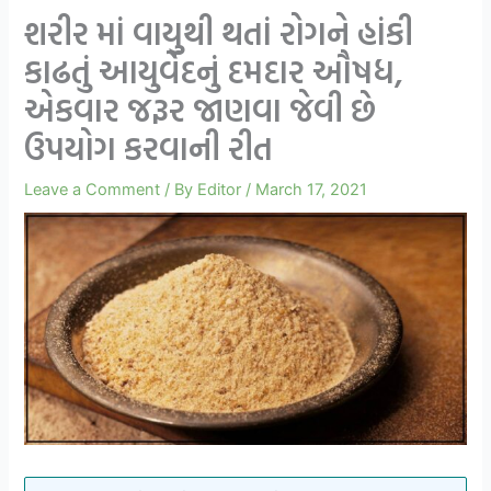
શરીર માં વાયુથી થતાં રોગને હાંકી
કાઢતું આયુર્વેદનું દમદાર ઔષધ,
એકવાર જરૂર જાણવા જેવી છે
ઉપયોગ કરવાની રીત
Leave a Comment
/ By
Editor
/
March 17, 2021