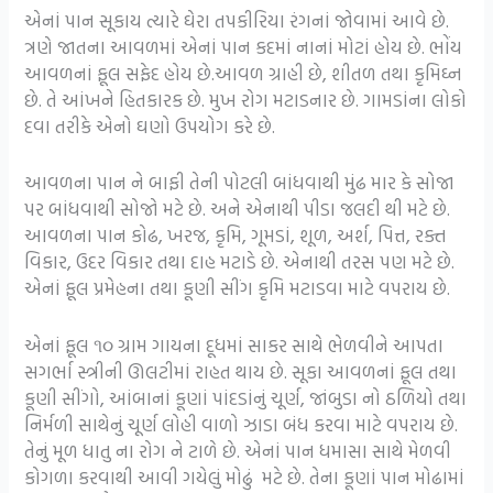
એનાં પાન સૂકાય ત્યારે ઘેરા તપકીરિયા રંગનાં જોવામાં આવે છે.
ત્રણે જાતના આવળમાં એનાં પાન કદમાં નાનાં મોટાં હોય છે. ભોંય
આવળનાં ફૂલ સફેદ હોય છે.આવળ ગ્રાહી છે, શીતળ તથા કૃમિઘ્ન
છે. તે આંખને હિતકારક છે. મુખ રોગ મટાડનાર છે. ગામડાંના લોકો
દવા તરીકે એનો ઘણો ઉપયોગ કરે છે.
આવળના પાન ને બાફી તેની પોટલી બાંધવાથી મુંઢ માર કે સોજા
પર બાંધવાથી સોજો મટે છે. અને એનાથી પીડા જલદી થી મટે છે.
આવળના પાન કોઢ, ખરજ, કૃમિ, ગૂમડાં, શૂળ, અર્શ, પિત્ત, રક્ત
વિકાર, ઉદર વિકાર તથા દાહ મટાડે છે. એનાથી તરસ પણ મટે છે.
એનાં ફૂલ પ્રમેહના તથા કૂણી સીંગ કૃમિ મટાડવા માટે વપરાય છે.
એનાં ફૂલ ૧૦ ગ્રામ ગાયના દૂધમાં સાકર સાથે ભેળવીને આપતા
સગર્ભા સ્ત્રીની ઊલટીમાં રાહત થાય છે. સૂકા આવળનાં ફૂલ તથા
કૂણી સીંગો, આંબાનાં કૂણાં પાંદડાંનું ચૂર્ણ, જાંબુડા નો ઠળિયો તથા
નિર્મળી સાથેનું ચૂર્ણ લોહી વાળો ઝાડા બંધ કરવા માટે વપરાય છે.
તેનું મૂળ ધાતુ ના રોગ ને ટાળે છે. એનાં પાન ધમાસા સાથે મેળવી
કોગળા કરવાથી આવી ગયેલું મોઢું મટે છે. તેના કૂણાં પાન મોઢામાં