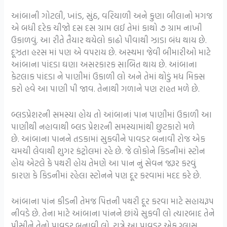
આંબાની ગોટલી, ખાંડ, સુંઠ, વરિયાળી અને કુણા બીલાનો મગજ
એ બધી દરેક ચીજો દસ દસ ગ્રામ લઈ તેમાં કાથો ૭ ગ્રામ નાખી
ઉકાળવું. આ રીતે તૈયાર થયેલો કાઢો પીવાથી ઝાડા બંધ થાય છે.
દૂઝતા હરસ માં પણ એ વપરાય છે. અસ્થમા જેવી બીમારીઓ માટે
આંબાના પાંદડા ઘણા અસરકારક સાબિત થાય છે. આંબાના
કેટલાક પાંદડા ને પાણીમાં ઉકાળી લો અને તેમાં થોડું મધ મિક્સ
કરો હવે આ પાણી પી જાવ. તેનાથી ગળાને પણ રાહત મળે છે.
બ્લડપ્રેશરની સમસ્યા હોય તો આંબાનાં પાન પાણીમાં ઉકાળી આ
પાણીથી નહાવાથી બ્લડ પ્રેશરની સમસ્યામાંથી છુટકારો મળે
છે. આંબાના પાનને તડકામાં સુકવીને પાવડર બનાવી રોજ એક
ચમચી લેવાથી શુગર કંટ્રોલમાં રહે છે. જે લોકોને કિડનીમાં સ્ટોન
હોય એટલે કે પથરી હોય તેમણે આ પાન નું સેવન જરૂર કરવું
કારણ કે કિડનીમાં રહેલા સ્ટોનને પણ દૂર કરવામાં મદદ કરે છે.
આંબાના પાંન કીડની તેમજ પિત્તની પથરી દૂર કરવા માટે સહાયરૂપ
નીવડે છે. તેના માટે આંબાના પાંનને છાંયે સુકવી લો ત્યારબાદ તેને
પીસીને તેનો પાવડર બનાવી લો. રાત્રે આ પાવડર એક ગ્લાસ