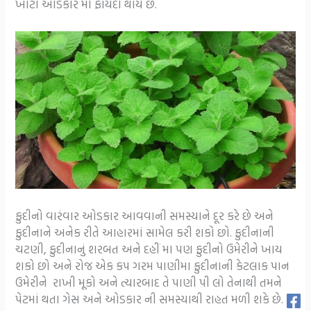
ખાટા ઓડકાર માં ફાયદો થાય છે.
ફુદીનો વારંવાર ઓડકાર આવવાની સમસ્યાને દૂર કરે છે અને
ફુદીનાને અનેક રીતે આહારમાં સામેલ કરી શકો છો. ફુદીનાની
ચટણી, ફુદીનાનું શરબત અને દહીં મા પણ ફુદીનો ઉમેરીને ખાય
શકો છો અને રોજ એક કપ ગરમ પાણીમા ફુદીનાની કેટલાક પાન
ઉમેરીને રાખી મૂકો અને ત્યારબાદ તે પાણી પી લો તેનાથી તમને
પેટમાં થતા ગેસ અને ઓડકાર ની સમસ્યાથી રાહત મળી શકે છે.