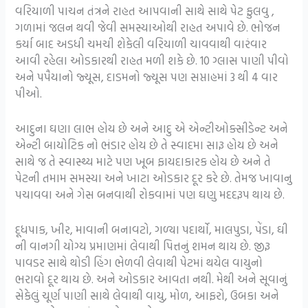
વરિયાળી પાચન તંત્રને રાહત આપવાની સાથે સાથે પેટ ફુલવુ ,
ગળામાં જલન થવી જેવી સમસ્યાઓથી રાહત અપાવે છે. ભોજન
કર્યા બાદ અડધી ચમચી શેકેલી વરિયાળી ચાવવાથી વારંવાર
આવી રહેલા ઓડકારથી રાહત મળી શકે છે. 10 ગ્લાસ પાણી પીવો
અને પપૈયાનો જ્યૂસ, દાડમનો જ્યૂસ પણ સપ્તાહમાં 3 થી 4 વાર
પીઓ.
આદુના ઘણા લાભ હોય છે અને આદુ એ એન્ટીઓક્સીડેન્ટ અને
એન્ટી બાયોટિક નો ભંડાર હોય છે તે સ્વાદમા સારૂ હોય છે અને
સાથે જ તે સ્વાસ્થ્ય માટે પણ ખૂબ ફાયદાકારક હોય છે અને તે
પેટની તમામ સમસ્યા અને ખાટા ઓડકાર દૂર કરે છે. તેમજ ખાવાનુ
પચાવવા અને ગેસ બનવાથી રોકવામાં પણ ઘણુ મદદરૂપ થાય છે.
દૂધપાક, ખીર, માવાની બનાવટો, ગળ્યા પદાર્થો, માલપુડા, પેંડા, ઘી
ની વાનગી યોગ્ય પ્રમાણમાં લેવાથી પિત્તનું શમન થાય છે. જીરૂ
પાવડર સાથે થોડી હિંગ ભેળવી લેવાથી પેટમાં થયેલ વાયુનો
ભરાવો દૂર થાય છે. અને ઓડકાર આવતા નથી. મેથી અને સૂવાનું
સેકેલું ચૂર્ણ પાણી સાથે લેવાથી વાયુ, મોળ, આફરો, ઉબકા અને