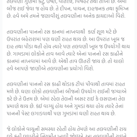
તલવણી ગુણમાં કટુ, ઉષ્ણ, વાતા!૨, વિષહર તથા તીખી છે. એમાં
બીજ રાઈ જેવા જ હોય છે. તે દીપન, પાચન, દાહજનક તથા કૃમિગ્ન
છે. હવે અમે તમને જણાવીશું તલવણીના અનેક ફાયદાઓ વિશે.
તલવણીના પાનનો રસ કાનમાં નાખવાથી કર્ણ શૂળ મટે છે
ઉપરાંત બહેરાશમાં પણ ઘણી રાહત થાય છે. આ ઉપરાંત ખૂબ જ
દાહ તથા પીડા થતી હોય ત્યારે પણ તલવણી ખૂબ જ ઉપયોગી થાય
છે. ગામડામાં લોકોને તાવ આવે ત્યારે એનાં પાનનો રસ કાઢીને
કાનમાં નાખવામાં આવે છે. એથી તાવ ઊતરી જાય છે. તો ચાલો
હવે આપણે જાણીએ તલવણીના પ્રયોગો વિશે.
તલવણીનાં પાનનો રસ કાઢી થોડાક ટીપાં પીવાથી તાવમાં રાહત
મળે છે. ઘણા લોકો તલવણીનાં બીજનો ઉપયોગ રાઈની જગ્યાએ
કરે છે તે ઉત્તમ છે. એમાં રહેલ તેલની અસર રાઈ કે લસણના તેલ
પ્રમાણે થાય છે. કંઈ વાગ્યું હોય અને ગુમડાં થયા હોય ત્યારે તેનાં
પાનની પેસ્ટ લગાડવાથી પણ ગુમડાંમાં ઘણી રાહત થાય છે.
જે લોકોને વાયુની સમસ્યા રહેતી હોય તેમણે આ તલવણીની રાય
વડે કઢી વઘારીને નિયમીત ખાવી જોઇએ. આ તલવણીની રાઇને