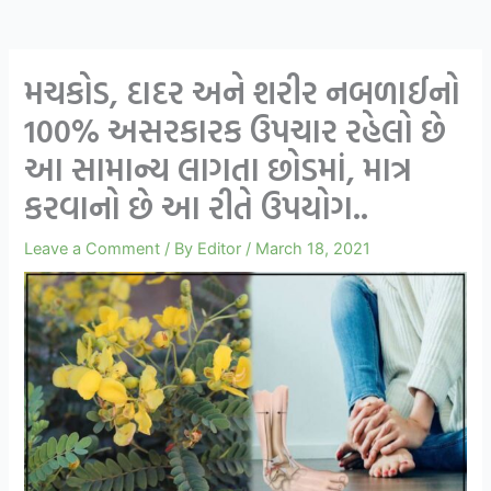
મચકોડ, દાદર અને શરીર નબળાઈનો
100% અસરકારક ઉપચાર રહેલો છે
આ સામાન્ય લાગતા છોડમાં, માત્ર
કરવાનો છે આ રીતે ઉપયોગ..
Leave a Comment
/ By
Editor
/
March 18, 2021