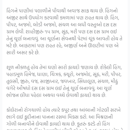
હિંગને પાણીમાં પલાળીને પીવાથી અવાજ સાફ થાય છે. હિંગનો
અંજીર સાથે ઉપયોગ કરવાથી કમળામાં પણ રાહત થાય છે. હિંગ,
પીપર, અજમો, બોડી અજમો, સંચળ આ બધી વસ્તુઓ દસ દસ
ગ્રામ લેવી. શાહીજીરું ૧૫ ગ્રામ, સુંઠ, મરી પણ દસ દસ ગ્રામ લઈ
તેનું ચૂર્ણ બનાવવું. આ ચૂર્ણના સેવનથી પેટમાં ચૂંક આવતી હોય તે
મટે છે. આફરામાં પણ રાહત રહે, અજીર્ણ અને ઊલટીમાં પણ એ
સારી અસર કરે છે.
શૂળ નીકળતું હોય તેમાં ઘણો સારો ફાયદો જણાય છે. શેકેલી હિંગ,
પહાડમૂળ હિમેજ, ધાણા, ચિત્રક, કચૂરો, અજમોદ, સૂંઠ, મરી, પીપર,
તુલસી, જીરું, વજ, સાજીખાર, જવખાર, સિંધાલૂણ, સંચળ, મીઠું
વગેરે ઔષધો દસ દસ ગ્રામ લઈ તેનું ચૂર્ણ બનાવવું. આ ચૂર્ણ
ભોજન લીધા પહેલાં અથવા વચ્ચે લેવાથી ફાયદો થાય છે.
કોલેરાનો રોગચાળો હોય ત્યારે કપૂર તથા આંબાની ગોટલી સરખે
ભાગે લઈ ફુદીનાના પાનના રસમાં મિક્સ કરો. આ મિશ્રણની
ગોળી બનાવીને લેવાથી ફાયદો થાય છે. કૂતરું કરડે તો હિંગ