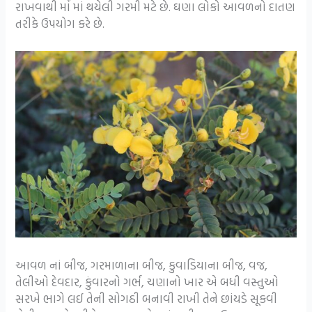
રાખવાથી મોં માં થયેલી ગરમી મટે છે. ઘણા લોકો આવળનો દાતણ
તરીકે ઉપયોગ કરે છે.
આવળ નાં બીજ, ગરમાળાના બીજ, કુવાડિયાના બીજ, વજ,
તેલીઓ દેવદાર, કુંવારનો ગર્ભ, ચણાનો ખાર એ બધી વસ્તુઓ
સરખે ભાગે લઈ તેની સોગઠી બનાવી રાખી તેને છાંયડે સૂકવી