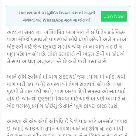
સ્વાસ્થ્ય અને આયુર્વેદિક ઉપચાર વિશે ની માહિતી
Join Now
મેળવવા માટે WhatsApp ગ્રુપ મા જોડાઓ
આજ ના સમય ના અનિયમિત ખાન પાન ને લીધે તેમજ કેમિકલ
વાળા સૌંદર્ય પ્રસાધનો વાપરવાને લીધે ઘણી બહેનો અને માતાઓ
એક સ્ત્રી માટે જે આભૂષણ ગણાય એવા તેમના વાળ ને લઈ ને
ખૂબ પરેશાન હોય છે. લોકો કલાકારો ની એડ્સ ટીવી માં જોઈએ
ને સાવ આંધળું અનુકરણ કરે છે અને પછી પસ્તાય છે.
આને લીધે સ્ત્રીઓ માં વાળ સફેદ થઈ જવા , માથા માં ખોડો થવો,
વાળ ખરી જવા વગેરે સમસ્યાઓ તેમને સતાવતી હોય છે . ઘણા
પુરુષો ને તાલ પડી જવી , વાળ ખરવા જેવી સમસ્યાઓ સતાવતી
હોય છે. આનથી છુટકારો મેળવવા માટે આજે આપણે આ માટે નો
એક ઘરગથ્થુ પ્રયોગ જોઈશું જે તમને ખુબ ફાયદા કારક રેહશે.
આમળા એ એક એવી ઔષધિ છે કે જે વાળ માટે અકસીર ગણાય
છે. આહિ આજે અમે તમને આમળા અને નારિયેળ ના તેલ માથી
તેલ બનાવતા શીખવાડીશું. આમળા અને નારિયેળ નું તેલ વાળ ને