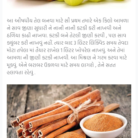
આ ઔષધીય તેલ બનવા માટે સૌ પ્રથમ તમારે એક કિલો આમળા
ને સાવ જીણા સુધારી ને નાની નાની કટકી કરી નાખવી અને
ઠળિયા કાઢી નાખવા. કટકી બને તેટલી જીણી કરવી , પણ સાવ
ક્ચુંબર કરી નાખવું નહીં. ત્યાર બાદ 3 લિટર લિક્વિડ સમય તેવદા
મોટા તપેલા માં તૈયાર રાખેલ 1 લિટર ખોપરેલ નાખવું. અને તેમાં
આમળા ની જીણી કટકી નાખવી. આ મિશ્રણ ને ગરમ કરવા માટે
મૂકવું. એને બરાબર ઉકળવા માટે સમય લાગશે , તેને સતત
હલાવતા રહેવું .