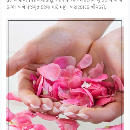
કાળા અને મજબૂત કરવા માટે ખૂબ અસરકારક નીવડશે.