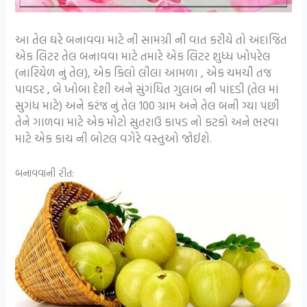
આ તેલ ઘરે બનાવવા માટે ની સામગ્રી ની વાત કરીયે તો અંદાજિત
એક લિટર તેલ બનાવવા માટે તમારે એક લિટર શુધ્ધ ખોપરેલ
(નારિયેળ નું તેલ), એક કિલો લીલા આમળા , એક ચમચી તજ
પાવડર , બે ખોબા દેશી અને સુંગંધિત ગુલાબ ની પાંદડી (તેલ માં
સુગંધ માટે) અને કરંજ નું તેલ 100 ગ્રામ અને તેલ બની ગ્યા પછી
તેને ગાળવા માટે એક મોટો સુતરાઉ કાપડ નો કટકો અને ભરવા
માટે એક કાચ ની બોટલ વગેરે વસ્તુઓ જોઈશે.
બનાવવાની રીત: