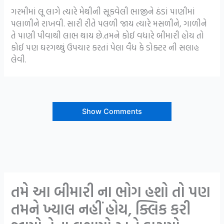
ગરમીમાં લૂ લાગે ત્યારે મેથીની સૂકવેલી ભાજીને ઠંડાં પાણીમાં
પલાળીને રાખવી. સારી રીતે પલળી જાય ત્યારે મસળીને, ગાળીને
તે પાણી પીવાથી લાભ થાય છે.તમને કોઈ વધારે બીમારી હોય તો
કોઈ પણ ઘરગથ્થું ઉપચાર કરતાં પેલા વૈધ કે ડોક્ટર ની સલાહ
લેવી.
Show Comments
તમે આ બીમારી ના ભોગ હશો તો પણ
તમને ખ્યાલ નહીં હોય, ક્લિક કરી