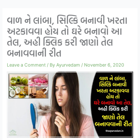
વાળ ને લાંબા, સિલ્કિ બનાવી ખરતા
અટકાવવા હોય તો ઘરે બનાવો આ
તેલ, અહી ક્લિક કરી જાણો તેલ
બનાવવાની રીત
Leave a Comment
/ By
Ayurvedam
/
November 6, 2020