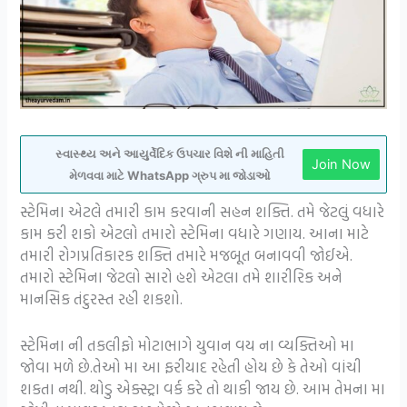
સ્વાસ્થ્ય અને આયુર્વેદિક ઉપચાર વિશે ની માહિતી
Join Now
મેળવવા માટે WhatsApp ગ્રુપ મા જોડાઓ
સ્ટેમિના એટલે તમારી કામ કરવાની સહન શક્તિ. તમે જેટલું વધારે
કામ કરી શકો એટલો તમારો સ્ટેમિના વધારે ગણાય. આના માટે
તમારી રોગપ્રતિકારક શક્તિ તમારે મજબૂત બનાવવી જોઈએ.
તમારો સ્ટેમિના જેટલો સારો હશે એટલા તમે શારીરિક અને
માનસિક તંદુરસ્ત રહી શકશો.
સ્ટેમિના ની તકલીફો મોટાભાગે યુવાન વય ના વ્યક્તિઓ મા
જોવા મળે છે.તેઓ મા આ ફરીયાદ રહેતી હોય છે કે તેઓ વાંચી
શકતા નથી. થોડુ એક્સ્ટ્રા વર્ક કરે તો થાકી જાય છે. આમ તેમના મા