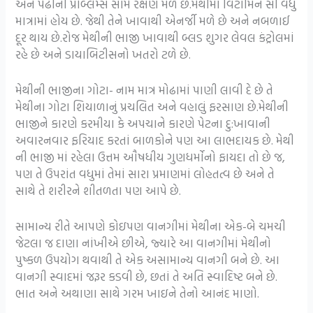
અને પેઢીની પ્રોબ્લેમ્સ સામે રક્ષણ મળે છે.મેથીમાં વિટામિન સી વધુ
માત્રામાં હોય છે. જેથી તેને ખાવાથી એનર્જી મળે છે અને નબળાઈ
દૂર થાય છે.રોજ મેથીની ભાજી ખાવાથી બ્લડ શુગર લેવલ કંટ્રોલમાં
રહે છે અને ડાયાબિટીસનો ખતરો ટળે છે.
મેથીની ભાજીના ગોટા- નામ માત્ર મોઢામાં પાણી લાવી દે છે તે
મેથીના ગોટા શિયાળાનું પ્રચલિત અને વહાલું ફરસાણ છે.મેથીની
ભાજીને કારણે કરમીયા કે અપચાને કારણે પેટના દુ:ખાવાની
અવારનવાર ફરિયાદ કરતાં બાળકોને પણ આ લાભદાયક છે. મેથી
ની ભાજી માં રહેલા ઉત્તમ ઔષધીય ગુણધર્મોનો ફાયદા તો છે જ,
પણ તે ઉપરાંત વધુમાં તેમાં સારા પ્રમાણમાં લોહતત્વ છે અને તે
સાથે તે શરીરને શીતળતા પણ આપે છે.
સામાન્ય રીતે આપણે કોઇપણ વાનગીમાં મેથીના એક-બે ચમચી
જેટલા જ દાણા નાંખીએ છીએ, જ્યારે આ વાનગીમાં મેથીનો
પુષ્કળ ઉપયોગ થવાથી તે એક અસામાન્ય વાનગી બને છે. આ
વાનગી સ્વાદમાં જરૂર કડવી છે, છતાં તે અતિ સ્વાદિષ્ટ બને છે.
ભાત અને અથાણા સાથે ગરમ ખાઇને તેનો આનંદ માણો.