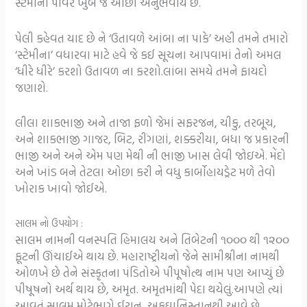
સ્ટેમીના પાવર ખુબ જ ઓછો અનુભવાય છે.
પેલી કહેવત યાદ છે ને ‘ઉતાવળે આંબા ના પાકે’ અહી તમને તમારો
‘સ્ટેમીના’ વધારવા માટે હવે જે કઈ સૂચના આપવામાં તેનો અમલ
‘ધીરે ધીરે’ કરશો ઉતાવળ ના કરશો.લાંબા સમયે તમને ફાયદો
જણાશે.
લીલા શાકભાજી અને તાજા ફળો જેમાં સફરજન, ચીકુ, તરબૂચ,
અને શાકભાજી ગાજર, બિટ, રીંગણાં, શક્કરીયા, બધા જ પ્રકારની
ભાજી અને અને એમ પણ મેથી ની ભાજી ખાસ લેવી જોઇએ. મેંદો
અને ખાંડ બને તેટલા ઓછા કરી ને વધુ કાર્બોહાયડ્રેટ મળે તેવો
ખોરાક ખાવો જોઈએ.
સાલમ નો ઉપયોગ :
સાલમ નામની વનસ્પતિ હિમાલય અને તિબેટની ૧૦૦૦ થી ૧૨૦૦
ફૂટની ઊંચાઈએ થાય છે. મહારાષ્ટ્રીયનો જેને સામીશ્રીના નામથી
ઓળખે છે તેને સંસ્કૃતના પંડિતોએ પીપૂષોત્થ નામ પણ આપ્યું છે
પીષૂષનો અર્થ થાય છે, અમૃત. અમૃતમાંથી પેદા થયેલું.આપણે ત્યાં
આવતું સાલમ મોટેભાગે ઈરાન, અફઘાનિસ્તાનથી આવે છે.