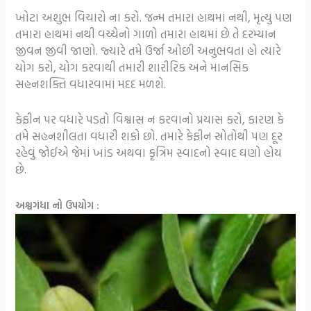
ખોટા અશુભ વિચારો ના કરો. જન્મ તમારા હાથમાં નથી, મૃત્યુ પણ
તમારા હાથમાં નથી વચ્ચેનો ગાળો તમારા હાથમાં છે તે દરમ્યાન
જીવન જીવી જાણો. જ્યારે તમે ઉર્જા ઓછી અનુભવતા હો ત્યારે
યોગ કરો, યોગ કરવાથી તમારી શારીરિક અને માનસિક
સહનશક્તિ વધારવામાં મદદ મળશે.
કેફીન પર વધારે પડતો વિશ્વાસ ન કરવાનો પ્રયાસ કરો, કારણ કે
તમે સહનશીલતા વધારી શકો છો. તમારે કેફીન સ્રોતોથી પણ દૂર
રહેવું જોઈએ જેમાં ખાંડ અથવા કૃત્રિમ સ્વાદનો સ્વાદ ઘણો હોય
છે.
અશ્વગંધા નો ઉપયોગ :