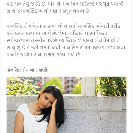
પણ મન તેવું જ રહે છે. યોગ થી મન અને મસ્તિષ્ક મજબૂત થવાની
સાથે જ માનસિકરૂપ થી પણ મજબૂત થવાય છે.
માનસિક રોગને લાંબા સમયથી ચાલતી માનસિક બીમારી તરીકે
પૃથ્થકરણ કરવામાં આવે છે. જેમાં વ્યકિતને વાસ્તવિકતા
સ્વીકારવામાં તકલીફ પડે છે. વ્યક્તિએ જે કલ્પ્યું હોય તેમાંથી તે
સાચુ શું છે તે કહી શકતો નથી. માનસિક રોગમાં ભ્રમણા જેવા બધા
માનસિક બિમારીના લક્ષ્ણો જોવા મળે છે.
માનસિક રોગ ના લક્ષણો: