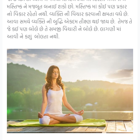
મસ્તિષ્ક ને મજબૂત બનાઈ શકો છો. મસ્તિષ્ક માં કોઈ પણ પ્રકાર
નો વિકાર રહેતો નથી. વ્યક્તિ ની વિચાર કરવાની ક્ષમતા વધે છે.
આવા સમયે વ્યક્તિ ની બુદ્ધિ એકદમ તીક્ષ્ણ થઈ જાય છે. તેમજ તે
જે કઈ પણ બોલે છે તે સમજી વિચારી ને બોલે છે. લાગણી માં
આવી ને કશું બોલતા નથી.