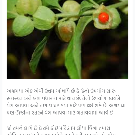
અશ્વગંધા એક એવી ઉત્તમ ઔષધિ છે કે જેનો ઉપયોગ સારું
સ્વાસ્થ્ય અને બળ વધારવા માટે થાય છે. તેનો ઉપયોગ કાર્યને
વેગ આપવા અને તણાવ ઘટાડવા માટે પણ થઈ શકે છે. અશ્વગંધા
પણ ઊર્જાના સ્તરને વેગ આપવા માટે બતાવવામાં આવે છે.
જો તમને લાગે છે કે તમે કોઈ પરિણામ લીધા વિના તમારા