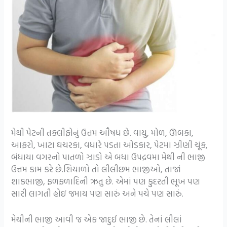
મેથી પેટની તકલીફોનું ઉત્તમ ઔષધ છે. વાયુ, મોળ, ઊબકા,
આફરો, ખાટા ઘચરકા, વધારે પડતા ઓડકાર, પેટમાં ઝીણી ચૂંક,
બંધાયા વગરનો પાતળો ઝાડો એ બધા ઉપદ્રવમા મેથી ની ભાજી
ઉત્તમ કામ કરે છે.શિયાળો તો લીલીછમ ભાજીઓ, તાજાં
શાકભાજી, ફળફળાદિની ઋતુ છે. એમાં પણ કુદરતી ભૂખ પણ
સારી લાગતી હોઇ જમાય પણ સારું અને પચે પણ સારું.
મેથીની ભાજી આવી જ એક જાદુઈ ભાજી છે. તેનાં લીલાં