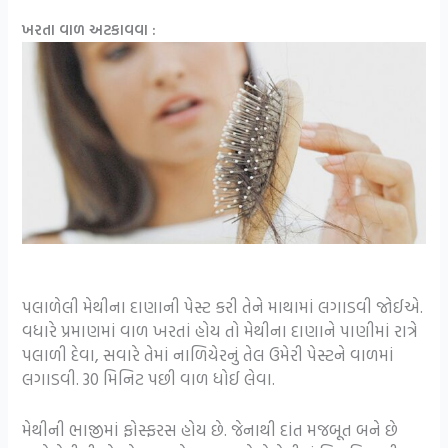
ખરતા વાળ અટકાવવા :
પલાળેલી મેથીના દાણાની પેસ્ટ કરી તેને માથામાં લગાડવી જોઈએ.
વધારે પ્રમાણમાં વાળ ખરતાં હોય તો મેથીના દાણાને પાણીમાં રાત્રે
પલાળી દેવા, સવારે તેમાં નાળિયેરનું તેલ ઉમેરી પેસ્ટને વાળમાં
લગાડવી. 30 મિનિટ પછી વાળ ધોઈ લેવા.
મેથીની ભાજીમાં ફોસ્ફરસ હોય છે. જેનાથી દાંત મજબૂત બને છે