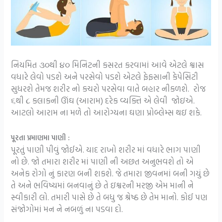
નિયમિત ૩૦થી ૪૦ મિનિટની કસરત કરવામાં આવે એટલે શ્વાસ
વધારે લેવો પડશે અને પરસેવો પડશે એટલે ફેફસાની કેપેસિટી
સુધરશે તેમજ શરીર નો કચરો પરસેવા વાતે બહાર નીકળશે. રોજ
૬થી ૮ કલાકની ઊંઘ (આરામ) દરેક વ્યક્તિ એ લેવી જોઇએ.
આટલો આરામ ના મળે તો આરોગ્યના ઘણા પ્રોબ્લેમ્સ થઇ શકે.
પૂરતા પ્રમાણમા પાણી :
પૂરતું પાણી પીવું જોઈએ. યાદ રાખો શરીર માં વધારે ભાગ પાણી
નો છે. જો તમારા શરીર માં પાણી ની અછત અનુભવશે તો એ
અનેક રોગો નું કારણ બની શકશે. જે તમારા જીવનમાં બની ગયું છે
તે અને ભવિષ્યમાં બનવાનું છે તે ઇશ્વરની મરજી એમ માની ને
સ્વીકારી લો. તમારી પાસે છે તે બધુ જ શ્રેષ્ઠ છે તેમ માનો. કોઈ પણ
સંજોગોમાં મન ને નબળું ના પડવા દો.