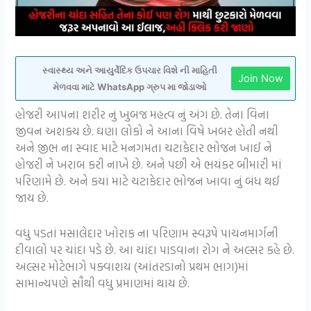
સ્વાસ્થ્ય અને આયુર્વેદિક ઉપચાર વિશે ની માહિતી
Join Now
મેળવવા માટે WhatsApp ગ્રુપ મા જોડાઓ
હોજરી આપના શરીર નું ખુબજ મહત્વ નું અંગ છે. તેના વિના
જીવન અશક્ય છે. ઘણા લોકો ને આના વિષે ખબર હોતી નથી
અને જીભ ના સ્વાદ માટે મનગમતા ચટાકેદાર ભોજન ખાઈ ને
હોજરી ને ખરાબ કરી નાખે છે. અને પછી એ ભયંકર બીમારી માં
પરિણામે છે. અને કયાં માટે ચટાકેદાર ભોજન ખાવા નું બંધ થઈ
જાય છે.
વધુ પડતાં મસાલેદાર ખોરાક ના પરિણામ સ્વરૂપે પાચનમાર્ગની
દીવાલો પર ચાંદા પડે છે. આ ચાંદા પાડવાના રોગ ને અલ્સર કહે છે.
અલ્સર મોટેભાગે પક્વાશય (આંતરડાનો પ્રથમ ભાગ)માં
સામાન્યપણે સૌથી વધુ પ્રમાણમાં થાય છે.