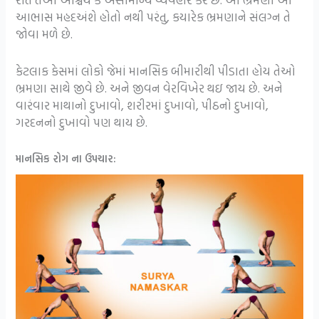
આભાસ મહદઅંશે હોતો નથી પરંતુ, કયારેક ભ્રમણાને સંલગ્ન તે
જોવા મળે છે.
કેટલાક કેસમાં લોકો જેમાં માનસિક બીમારીથી પીડાતા હોય તેઓ
ભ્રમણા સાથે જીવે છે. અને જીવન વેરવિખેર થઇ જાય છે. અને
વારંવાર માથાનો દુખાવો, શરીરમાં દુખાવો, પીઠનો દુખાવો,
ગરદનનો દુખાવો પણ થાય છે.
માનસિક રોગ ના ઉપચાર: