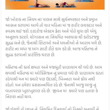
જો ખોરાક ના નિયમ ના પાલન સાથે સુર્યનમસ્કાર અને પ્રમુખ
આસન કરવામાં આવે તો ચાર મહિના માં જ શરીર લચકદાર અને
સ્વસ્થ થઈ જશે. દરદરોજ એકદમ ફ્રેશ અને પોતે યુવા છો એવું
અનુભવ કરશો. યોગાસન ના નિયમિત અભ્યાસ થી કરોડરજ્જુ
સુદ્રઢ બને છે, જેનાથી શિરાઓ અને ધમનીઓ ને આરામ મળે છે.
શરીર ના બધા જ અંગ સારી રીતે કામ કરે છે. આજ મસ્તિષ્ક ને
સુદ્રઢ કરવાનો પ્રારંભિક ચરણ છે.
મસ્તિષ્ક ની કાર્ય ક્ષમતા અને મજબૂતી પ્રાણાયામ થી વધે છે. આમ
થવાથી મસ્તિષ્ક માં ઓક્સિજન નું પ્રમાણ વધે છે. પ્રાણાયામ કરતાં
રહેવાથી મન માં ક્યારે પણ ઉદાસી, ખિન્નતા અને ક્રોધ નથી
રહેતો. મન હમેશા પ્રસસન્નચિત્ત રહે છે. જેનાથી આજુ બાજુ નું
વાતાવરણ ખુશખુશાલ રહે છે. જીવન માં ક્યારે પણ હતાશ કે
નિરાશ નહીં થાવ.
જો ઈચ્છો તો ધ્યાન ને નિયમિત દિનચર્યા નો હિસ્સો બનાવી ને