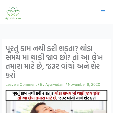
Skip
to
content
પૂરતું કામ નથી કરી શકતા? થોડા
સમય માં થાકી જાવ છો? તો આ લેખ
તમારા માટે છે, જરૂર વાંચો અને શેર
કરો
Leave a Comment
/ By
Ayurvedam
/
November 6, 2020