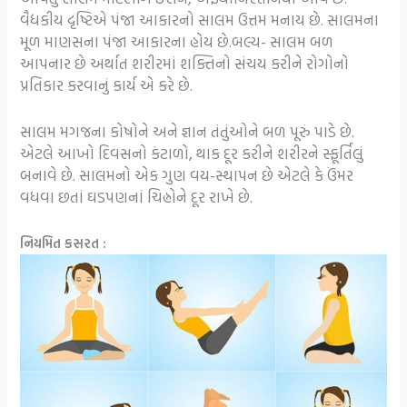
વૈદ્યકીય દૃષ્ટિએ પંજા આકારનો સાલમ ઉત્તમ મનાય છે. સાલમના
મૂળ માણસના પંજા આકારના હોય છે.બલ્ય- સાલમ બળ
આપનાર છે અર્થાત શરીરમાં શક્તિનો સંચય કરીને રોગોનો
પ્રતિકાર કરવાનું કાર્ય એ કરે છે.
સાલમ મગજના કોષોને અને જ્ઞાન તંતુંઓને બળ પૂરું પાડે છે.
એટલે આખો દિવસનો કંટાળો, થાક દૂર કરીને શરીરને સ્ફૂર્તિલું
બનાવે છે. સાલમનો એક ગુણ વય-સ્થાપન છે એટલે કે ઉંમર
વધવા છતાં ઘડપણનાં ચિહ્નોને દૂર રાખે છે.
નિયમિત કસરત :