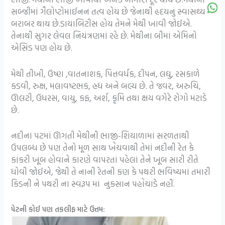
સબ્જીમાં ગૈલોપ્ટોમાઈનન તત્વ હોય છે જેનાથી હૃદયનું સ્વાસથ્ય
બરાબર થાય છે.ડાયાબિટીસ હોય તેમને મેથી ખાવી જોઈએ.
તેનાથી સુગર લેવલ નિયંત્રણમાં રહે છે. મેથીના બીમાં એમિનો
એસિડ પણ હોય છે.
મેથી તીખી, ઉષ્ણ ,વાતનાશક, પિત્તવર્ધક, દીપન, લઘુ, રસકાળે
કડવી, રુક્ષ, મલાવષ્‍ટંભક, હ્રદ્ય અને બલ્ય છે. તે જવર, અરુચિ,
ઊલટી, ઉધરસ, વાયુ, કફ, અર્શ, કૃમિ તથા ક્ષય વગેરે રોગો મટાડે
છે.
નદીના પટમાં ઊગતી મેથીની ભાજી-શિયાળામાં સરળતાથી
ઉપલબ્ધ છે પણ તેનો મૂળ સાથ ખેંચવાથી તેમાં નદીની રેત કે
કાંકરી ખૂબ હોવાને કારણે વાપરતાં પહેલાં તેને ખૂબ સારી રીતે
ધોવી જોઈએ, જેથી તે નાની રેતની કણ કે પથરી ભવિષ્યમાં તમારી
કિડની ને પથરી ના સ્વરૂપ માં નુકસાન પહોંચાડે નહીં.
પેટની કોઈ પણ તકલીફ માટે ઉત્તમ: