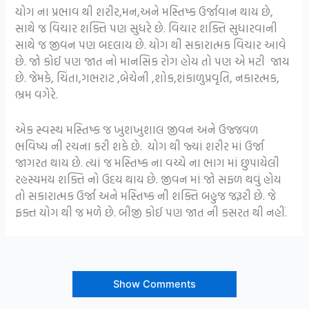
યોગ ના પ્રભાવ થી શરીર,મન,અને મસ્તિષ્ક ઉર્જાવાન થાય છે,
સાથે જ વિચાર શક્તિ પણ સુધરે છે. વિચાર શક્તિ સુધારવાની
સાથે જ જીવન પણ બદલાય છે. યોગ થી સકારાત્મક વિચાર આવે
છે. જો કોઈ પણ જાત નો માનસિક રોગ હોય તો પણ એ મટી જાય
છે. જેમકે, ચિંતા,ગભરાટ ,બેચેની ,શોક,શંકાળુપ્રવૃતિ, નકારત્મક,
ભ્રમ વગેરે.
એક સ્વસ્થ મસ્તિષ્ક જ ખુશખુશાલ જીવન અને ઉજ્જવળ
ભવિષ્ય ની રચના કરી શકે છે. યોગ થી જ્યાં શરીર માં ઉર્જા
જાગરત થાય છે. ત્યાં જ મસ્તિષ્ક ના વચ્ચે ના ભાગ માં છુપાયેલી
રહસ્યમય શક્તિ નો ઉદય થાય છે. જીવન માં જો સફળ થવું હોય
તો સકારાત્મક ઉર્જા અને મસ્તિષ્ક ની શક્તિ બહુજ જરૂરી છે. જે
ફક્ત યોગ થી જ મળે છે. બીજી કોઈ પણ જાત ની કસરત થી નહીં.
Show Comments