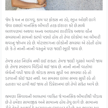
જેમ કે મન ન લાગવું, કામ પર ફોકસ ના રહે, ભૂખ ઓછી લાગે
જેવા લક્ષ્‍ણો માનસિક બીમારી તરફ ઈશારા કરે છે.સાથે
બાળપણમાં અથવા અન્ય આઘાતમાં શારીરિક અથવા યૌન
સમસ્યાનો સામનો કરવો પડ્યો હોય તો તેવા લોકોમાં આ બીમારી
થવાનું જોખમ રહે છે. મોટાભાગના લોકોની સમસ્યા એ રહેતી હોય
છે. કે તે નાની-નાની વસ્તુને પણ જલ્દી ભૂલી જાય છે.
તેમજ તરત નિર્ણય નથી લઈ શકતા. તેમજ જલ્દી ગુસ્સો આવી જાય
છે. તેમજ સ્વભાવ ચિડિયો થઈ જાય છે. નાની નાની વાતોમાં
બેચેની વધી જાય છે. થોડાક સમય સુધી આ સમસ્યા રહે તો
ડરવાની કોઈ જરૂર નથી. આ સમસ્યા લાંબા સમય સુધી રહે તો
હતાશા પર હાવી થઈ જાય તો ડિપ્રેશનમાં છો તેવો સંકેત આપે છે.
ભ્રમણા સિવાયની બાબતમાં વ્યકિત જે માનસિક બીમારીથી પીડાય
છે તે હમેંશા સામાજીક અને સામાન્ય હોય તેવુ લાગે છે. સામાન્ય
રીતે તેઓ આશ્ચર્ય કે અસામાન્ય વ્યવહાર કરે છે. આ ભ્રમણા આ