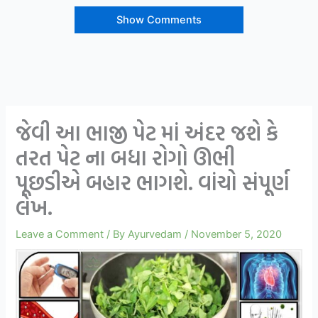
Show Comments
જેવી આ ભાજી પેટ માં અંદર જશે કે
તરત પેટ ના બધા રોગો ઊભી
પૂછડીએ બહાર ભાગશે. વાંચો સંપૂર્ણ
લેખ.
Leave a Comment
/ By
Ayurvedam
/
November 5, 2020