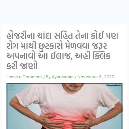
હોજરીના ચાંદા સહિત તેના કોઈ પણ
રોગ માથી છુટકારો મેળવવા જરૂર
અપનાવો આ ઈલાજ, અહી ક્લિક
કરી જાણો
Leave a Comment
/ By
Ayurvedam
/
November 5, 2020