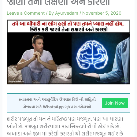
જાણો તેના લક્ષણો અને કારણો
Leave a Comment
/ By
Ayurvedam
/
November 5, 2020
સ્વાસ્થ્ય અને આયુર્વેદિક ઉપચાર વિશે ની માહિતી
Join Now
મેળવવા માટે WhatsApp ગ્રુપ મા જોડાઓ
શરીર મજબૂત તો મન ને મસ્તિષ્ક પણ મજબૂત, પણ આ ધારણા
ખોટી છે. મજબૂત શરીરવાળા માનસિકરરૂપે રોગી હોઈ શકે છે .
અખાડા અને જીમ માં કરેલી કસરતો થી શરીર મજબૂત થઈ શકે