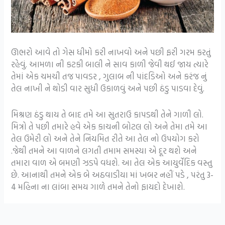
ઊભરો આવે તો ગેસ ધીમો કરી નાખવો અને પછી ફરી ગરમ કરતું
રહેવું. આમળા ની કટકી બાલી ને સાવ કાળી જેવી થઈ જાય ત્યારે
તેમાં એક ચમચી તજ પાવડર , ગુલાબ ની પાંદડિઓ અને કરંજ નું
તેલ નાખી ને થોડી વાર સુધી ઉકાળવું અને પછી ઠંડુ પાડવા દેવું.
મિશ્રણ ઠંડુ થાય તે બાદ તમે આ સુતરાઉ કાપડથી તેને ગાળી લો.
મિત્રો તે પછી તમારે હવે એક કાચની બોટલ લો અને તેમા તમે આ
તેલ ઉમેરી લો અને તેને નિયમિત રીતે આ તેલ નો ઉપયોગ કરો
.જેથી તમને આ વાળને લગતી તમામ સમસ્યા એ દૂર થશે અને
તમારા વાળ એ બમણી ઝડપે વધશે. આ તેલ એક આયુર્વેદિક વસ્તુ
છે. આનાથી તમને એક બે અઠવાડીયા માં ખબર નહીં પડે , પરંતુ 3-
4 મહિના ના લાંબા સમય ગાળે તમને તેનો ફાયદો દેખાશે.