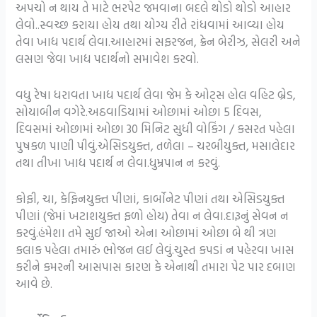
અપચો ન થાય તે માટે ભરપેટ જમવાના બદલે થોડો થોડો આહાર
લેવો..સ્વચ્છ કરાયા હોય તથા યોગ્ય રીતે રાંધવામાં આવ્યા હોય
તેવા ખાદ્ય પદાર્થ લેવા.આહારમાં સફરજન, ક્રેન બેરીઝ, સેલરી અને
લસણ જેવા ખાદ્ય પદાર્થનો સમાવેશ કરવો.
વધુ રેષા ધરાવતા ખાદ્ય પદાર્થ લેવા જેમ કે ઓટ્સ હોલ વહિટ બ્રેડ,
સોયાબીન વગેરે.અઠવાડિયામાં ઓછામાં ઓછા 5 દિવસ,
દિવસમાં ઓછામાં ઓછા 30 મિનિટ સુધી વોકિંગ / કસરત પહેલા
પુષકળ પાણી પીવું.એસિડયુક્ત, તળેલા – ચરબીયુક્ત, મસાલેદાર
તથા તીખા ખાદ્ય પદાર્થ ન લેવા.ધુમ્રપાન ન કરવું.
કોફી, ચા, કેફિનયુક્ત પીણાં, કાર્બોનેટ પીણાં તથા એસિડયુક્ત
પીણાં (જેમાં ખટાશયુક્ત ફળો હોય) તેવા ન લેવા.દારૂનું સેવન ન
કરવું.હંમેશા તમે સુઈ જાઓ એના ઓછામાં ઓછા બે થી ત્રણ
કલાક પહેલા તમારું ભોજન લઈ લેવું.ચુસ્ત કપડાં ન પહેરવા ખાસ
કરીને કમરની આસપાસ કારણ કે એનાથી તમારા પેટ પાર દબાણ
આવે છે.