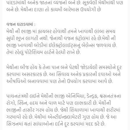
પાંદડાંમાંથી અનેક જાતનાં વ્યંજનો બને છે. સૂકવેલી મેથીમાંથી પણ
બને છે. મેથીના દાણા તો કાયમી બારેમાસ ઉપયોગી છે
વજન ઘટાડવામાં :
મેથી ની ભાજી માં ફાયબર હોવાથી તમને ખાવાથી લાંબા સમય
સુધી ભૂખ લાગતી નથી. જેનાથી વજન કંટ્રોલમાં રહે છે.મેથી ની
ભાજી ખાવાથી બોડીમાં ઈલેક્ટ્રોલાઈટ્સનું બેલેન્સ જળવાય છે.
તેમાં રહેલું પોટેશિયમ હાર્ટને હેલ્ધી રાખે છે.
મેથીના બીજ હોય કે તેના પાન બંને પેટથી જોડાયેલી સમસ્યોને દૂર
કરવામાં અસરકારક છે. આ સિવાય અનેક પ્રકારની દવાઓ અને
ઔષધિઓ બનાવવામાં પણ તેનો ઉપયોગ કરવામાં આવે છે.
પાચનતંત્રથી લઈને મેથીની ભાજી એનિમિયા, ડેન્ડ્રફ, શ્વસનતંત્રના
રોગો, સ્કિન, હૃદય અને વાળ માટે પણ લાભકારી છે. મેથીની
ભાજીની તાસીર ગરમ હોય છે. જેથી શિયાળામાં ખાવાથી શરીરમાં
ગરમાવો રહે છે. મેથીમાં એન્ટીઈન્ફ્લામેટરી ગુણ હોય છે. જે આ
સિઝનમાં થતાં સાંધાઓના દર્દને દૂર કરવામાં મદદ કરે છે.