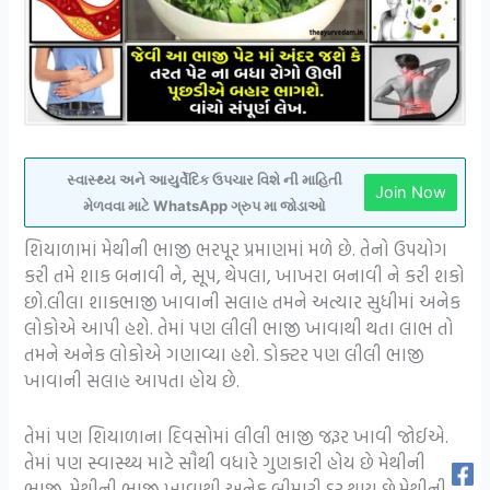
સ્વાસ્થ્ય અને આયુર્વેદિક ઉપચાર વિશે ની માહિતી
Join Now
મેળવવા માટે WhatsApp ગ્રુપ મા જોડાઓ
શિયાળામાં મેથીની ભાજી ભરપૂર પ્રમાણમાં મળે છે. તેનો ઉપયોગ
કરી તમે શાક બનાવી ને, સૂપ, થેપલા, ખાખરા બનાવી ને કરી શકો
છો.લીલા શાકભાજી ખાવાની સલાહ તમને અત્યાર સુધીમાં અનેક
લોકોએ આપી હશે. તેમાં પણ લીલી ભાજી ખાવાથી થતા લાભ તો
તમને અનેક લોકોએ ગણાવ્યા હશે. ડોક્ટર પણ લીલી ભાજી
ખાવાની સલાહ આપતા હોય છે.
તેમાં પણ શિયાળાના દિવસોમાં લીલી ભાજી જરૂર ખાવી જોઈએ.
તેમાં પણ સ્વાસ્થ્ય માટે સૌથી વધારે ગુણકારી હોય છે મેથીની
ભાજી. મેથીની ભાજી ખાવાથી અનેક બીમારી દૂર થાય છે.મેથીની