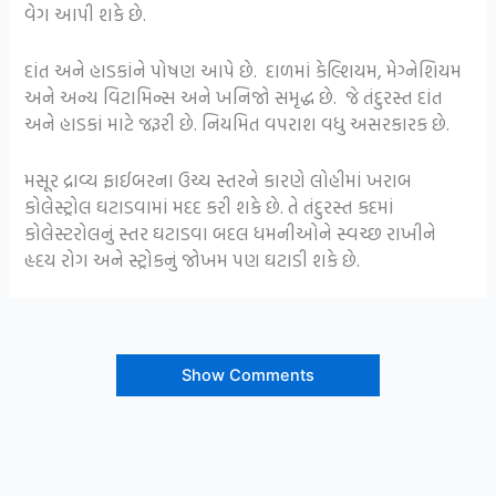
વેગ આપી શકે છે.
દાંત અને હાડકાંને પોષણ આપે છે. દાળમાં કેલ્શિયમ, મેગ્નેશિયમ
અને અન્ય વિટામિન્સ અને ખનિજો સમૃદ્ધ છે. જે તંદુરસ્ત દાંત
અને હાડકાં માટે જરૂરી છે. નિયમિત વપરાશ વધુ અસરકારક છે.
મસૂર દ્રાવ્ય ફાઈબરના ઉચ્ચ સ્તરને કારણે લોહીમાં ખરાબ
કોલેસ્ટ્રોલ ઘટાડવામાં મદદ કરી શકે છે. તે તંદુરસ્ત કદમાં
કોલેસ્ટરોલનું સ્તર ઘટાડવા બદલ ધમનીઓને સ્વચ્છ રાખીને
હૃદય રોગ અને સ્ટ્રોકનું જોખમ પણ ઘટાડી શકે છે.
Show Comments