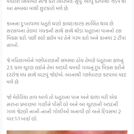
માલીશ નિયમિત સાંજે કરી ત્યારબાદ સુવું. આવું કરવાથી ઝડપ થી
આ સમસ્યા માંથી છુટકારો મળે છે.
કાનના દુ:ખાવામાં ધતૂરો ઘણો ફાયદાકારક સાબિત થાય છે.
સરસવના તેલમાં ગંધકની સાથે સાથે થોડા ધતૂરાના પાનનો રસ
મિક્સ કરો. પછી સ્લો ફ્લેમ પર તેને ગરમ કરો અને કાનમાં 2 ટીપાં
નાખો.
જે મહિલાઓને ગર્ભધારણની સમસ્યા હોય તેમણે ધતૂરાના ફળનું
2.5 ગ્રામ ચૂરણ લઈને તેમાં અડધી ચમચી ગાયનું દૂધ મિક્સ કરીને
દરરોજ મધ સાથે ચાટવું જોઈએ. આનાથી ગર્ભધારણ કરવામાં મદદ
મળે છે.
જો મેલેરિયા તાવ આવે તો ધતૂરાના પાન અને કાળા મરી એક
સરખા પ્રમાણમાં ગણીને પીસી લો અને આ ચૂરણની અડદની
ગાળ જેટલી નાની-નાની ગોળીઓ બનાવી લો અને દિવસમાં 2
વાર 1-1 ખાઈ લો.