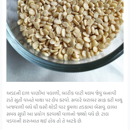
અડદની દાળ પાણીમાં પલાળી, બારીક વાટી મલમ જેવું બનાવી
રાતે સુતી વખતે માથા પર લેપ કરવો. સવારે બરાબર સાફ કરી માથું
ખંજવાળી બધે ઘી ઘસી થોડી વાર કુમળા તડકામાં બેસવું. લાંબા
સમય સુધી આ પ્રયોગ કરવાથી વાળનો જથ્થો વધે છે. ટાલ
પડવાની શરુઆત થઈ હોય તો તે અટકે છે.