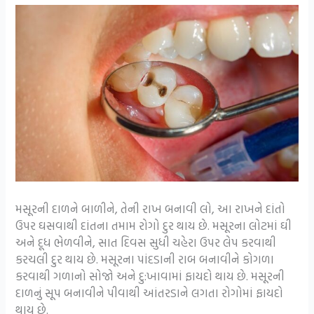
મસૂરની દાળને બાળીને, તેની રાખ બનાવી લો, આ રાખને દાંતો
ઉપર ઘસવાથી દાંતના તમામ રોગો દુર થાય છે. મસૂરના લોટમાં ઘી
અને દૂધ ભેળવીને, સાત દિવસ સુધી ચહેરા ઉપર લેપ કરવાથી
કરચલી દુર થાય છે. મસૂરના પાંદડાની રાબ બનાવીને કોગળા
કરવાથી ગળાનો સોજો અને દુ:ખાવામાં ફાયદો થાય છે. મસૂરની
દાળનું સૂપ બનાવીને પીવાથી આંતરડાને લગતા રોગોમાં ફાયદો
થાય છે.