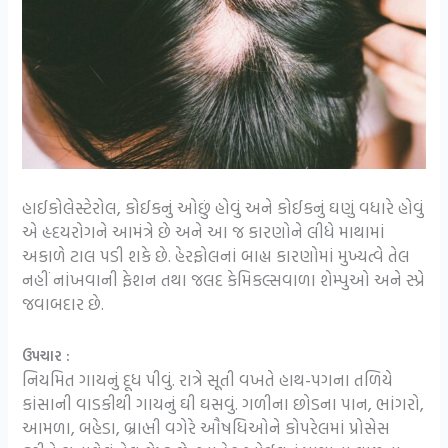
હાઈકોલેસ્ટેરોલ, કોઈકનું ઓછું હોવું અને કોઈકનું ઘણું વધારે હોવું
એ હૃદયરોગને આમંત્રે છે અને આ જ કારણોને લીધે માથામાં
અકાળે ટાલ પડી શકે છે. હેરફોલનાં બાહ્ય કારણોમાં મુખ્યત્વે તેલ
નહીં નાંખવાની ફેશન તથા જલદ કેમિકલ્સવાળા શેમ્પુઓ અને સ્પ્રે
જવાબદાર છે.
ઉપચાર :
નિયમિત ગાયનું દૂધ પીવું. રાત્રે સૂતી વખતે હાથ-પગના તળિયે
કાંસાની વાડકીથી ગાયનું ઘી ઘસવું. ગળીના છોડના પાન, ભાંગરો,
આમળા, બહેડા, બ્રાહ્મી વગેરે ઔષધિઓને કોપરેલમાં પ્રોસેસ