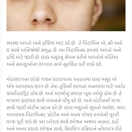
સ્વસ્થ આંખો અને દ્રષ્ટિમાં મદદ કરે છે. તે વિટામિન એ, સી અને
ઇ સાથે ખનિજોથી સમૃદ્ધ છે. આ વિટામિન્સ સ્વસ્થ આંખો અને
દ્રષ્ટિ માટે જરૂરી છે. લાલ મસૂરનું સેવન કરીને આંખોને મોતિયા
અને સ્નાયુઓના ભંગાણ સામે સુરક્ષિત કરી શકો છો.
મોટાભાગના લોકો વજન ઘટાડવાના આહારમાં લાલ મસૂર એ
એક આવશ્યક ભાગ છે. તેમાં તૃપ્તિની ભાવના બનાવવા માટે પર્યાપ્ત
કાર્બોહાઈડ્રેટ હોય છે. અને ચરબીનું પ્રમાણ ખૂબ ઓછું હોય છે. તે
માત્રામાં ફાઇબર સાથે પાચનને ધીમું કરે છે, અને પ્રોટીનની માત્રા
સાથે જરૂરી પ્રોટીન પ્રદાન કરે છે. લાલ મસૂરનો સૂપનો બાઉલ, બધા
આવશ્યક વિટામિન્સ, પ્રોટીન અને અન્ય પોષક તત્ત્વોની પૂરતી
માત્રા પૂરી પાડે છે. આ ખોરાક સાથે ભોજન અથવા નાસ્તા, દહીં
અને અન્ય પ્રકાશ ભોજન સાથે, સ્લિમિંગ પ્રક્રિયાને નોંધપાત્ર રીતે