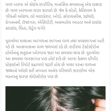
વાળ ખરવા એ કોઈક શારીરિક, માનસિક સમસ્યાનું એક લક્ષણ
છે. વાળ ખરવાનાં ઘણા કારણો છે. જેમ કે લોહી, કેલ્શિયમ કે
ઝીંકની ઓછપ, લો બ્લડપ્રેશર, ખોડો, સોરાયસીસ, ઙઈઘઉ,
પ્રેગનન્સી, ઉજાગરા, એસિડીટી, અસમતોલ આહાર અને લાઈફ
સ્ટાઈલ, ચિંતા, ઉદ્વેગ વગેરે.
પુરુષોમાં માથાના આગળના ભાગના વાળ તથા મધ્યભાગનાં ખરી
પડે છે. આસપાસના વાળ જળવાઈ રહે છે. શરીરમાં ટેસ્ટેસ્ટેરોન
હોર્મોનનું સંતુલન ખોરવાય જતા આ સમસ્યા થાય છે. પુરુષોમાં
આ સમસ્યા વારસાગત પણ હોઈ શકે છે. આવા કેસમાં લીપીડ
પ્રોફાઈનો રિપોર્ટ કઢાવવો જરૂરી હોય છે. માથા પરના વાળના
જથ્થાને ઓછો કરી નાખતા અનેક પરિબળો કારણોમાં એક
મહત્ત્વનું કારણ કોલેસ્ટેરોલ પણ છે.