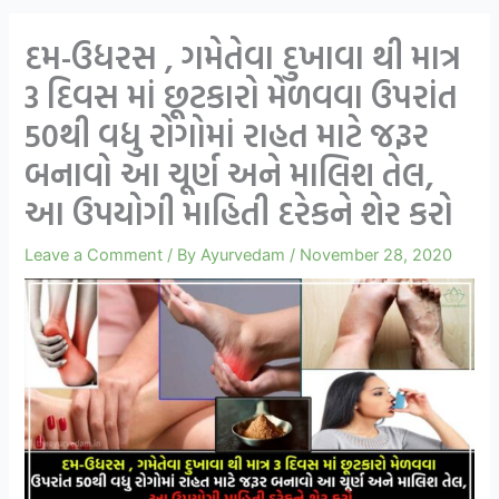
દમ-ઉધરસ , ગમેતેવા દુખાવા થી માત્ર
3 દિવસ માં છૂટકારો મેળવવા ઉપરાંત
50થી વધુ રોગોમાં રાહત માટે જરૂર
બનાવો આ ચૂર્ણ અને માલિશ તેલ,
આ ઉપયોગી માહિતી દરેકને શેર કરો
Leave a Comment
/ By
Ayurvedam
/
November 28, 2020