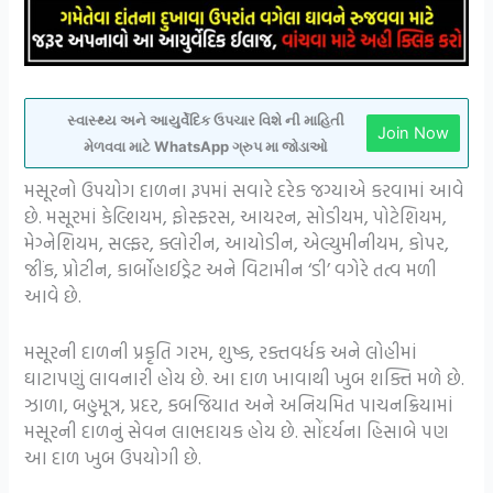
સ્વાસ્થ્ય અને આયુર્વેદિક ઉપચાર વિશે ની માહિતી
Join Now
મેળવવા માટે WhatsApp ગ્રુપ મા જોડાઓ
મસૂરનો ઉપયોગ દાળના રૂપમાં સવારે દરેક જગ્યાએ કરવામાં આવે
છે. મસૂરમાં કેલ્શિયમ, ફોસ્ફરસ, આયરન, સોડીયમ, પોટેશિયમ,
મેગ્નેશિયમ, સલ્ફર, ક્લોરીન, આયોડીન, એલ્યુમીનીયમ, કોપર,
જીંક, પ્રોટીન, કાર્બોહાઈડ્રેટ અને વિટામીન ‘ડી’ વગેરે તત્વ મળી
આવે છે.
મસૂરની દાળની પ્રકૃતિ ગરમ, શુષ્ક, રક્તવર્ધક અને લોહીમાં
ઘાટાપણું લાવનારી હોય છે. આ દાળ ખાવાથી ખુબ શક્તિ મળે છે.
ઝાળા, બહુમૂત્ર, પ્રદર, કબજિયાત અને અનિયમિત પાચનક્રિયામાં
મસૂરની દાળનું સેવન લાભદાયક હોય છે. સોંદર્યના હિસાબે પણ
આ દાળ ખુબ ઉપયોગી છે.