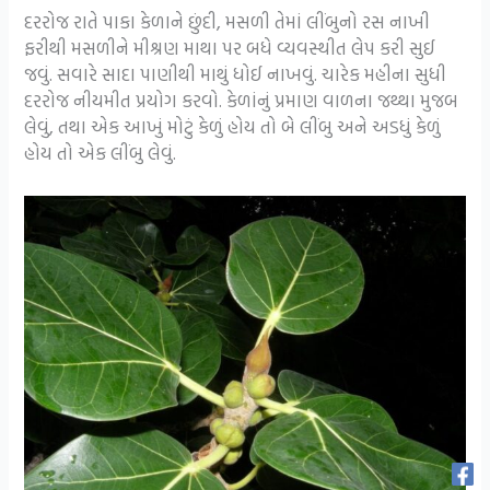
દરરોજ રાતે પાકા કેળાને છુંદી, મસળી તેમાં લીંબુનો રસ નાખી
ફરીથી મસળીને મીશ્રણ માથા પર બધે વ્યવસ્થીત લેપ કરી સુઈ
જવું. સવારે સાદા પાણીથી માથું ધોઈ નાખવું. ચારેક મહીના સુધી
દરરોજ નીયમીત પ્રયોગ કરવો. કેળાંનું પ્રમાણ વાળના જથ્થા મુજબ
લેવું, તથા એક આખું મોટું કેળું હોય તો બે લીંબુ અને અડધું કેળું
હોય તો એક લીંબુ લેવું.