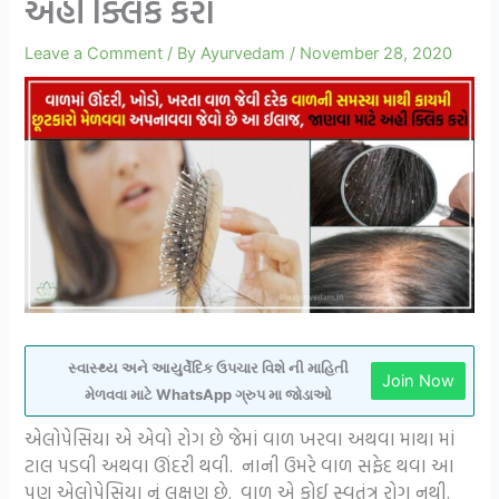
અહી ક્લિક કરો
Leave a Comment
/ By
Ayurvedam
/
November 28, 2020
સ્વાસ્થ્ય અને આયુર્વેદિક ઉપચાર વિશે ની માહિતી
Join Now
મેળવવા માટે WhatsApp ગ્રુપ મા જોડાઓ
એલોપેસિયા એ એવો રોગ છે જેમાં વાળ ખરવા અથવા માથા માં
ટાલ પડવી અથવા ઊંદરી થવી. નાની ઉમરે વાળ સફેદ થવા આ
પણ એલોપેસિયા નું લક્ષણ છે. વાળ એ કોઈ સ્વતંત્ર રોગ નથી.