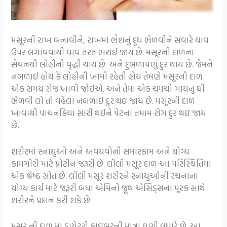
મસૂરની રાખ બનાવીને, રાખમાં ભેંશનું દૂધ ભેળવીને સવારે ઘાવ
ઉપર લગાવવાથી ઘાવ તરત ભરાઈ જાય છે. મસૂરની દાળના
સેવનથી લોહીની વૃદ્ધી થાય છે. અને દુબળાપણું દુર થાય છે. જેમને
નબળાઈ હોય કે લોહીની ખામી રહેતી હોય તેમણે મસૂરની દાળ
એક સમય રોજ ખાવી જોઈએ. અને તેમાં એક ચમચી ગાયનું ઘી
ભેળવી લો તો વહેલા નબળાઈ દુર થઇ જાય છે. મસૂરની દાળ
ખાવાથી પાચનક્રિયા સારી થઈને પેટના તમામ રોગ દુર થઇ જાય
છે.
શરીરમાં સ્નાયુઓ અને અવયવોની સમારકામ અને યોગ્ય
કામગીરી માટે પ્રોટીન જરૂરી છે. લીલી મસૂર દાળ આ પરિસ્થિતિમાં
એક શ્રેષ્ઠ સ્રોત છે. લીલી મસૂર શરીરને સ્નાયુઓની રચનાના
યોગ્ય કાર્ય માટે જરૂરી બધા એમિનો જૂથ એસિડ્સના પૂરક સાથે
શરીરને પ્રદાન કરી શકે છે.
મસૂર ની દાળ માં ડાયેટરી ફાઇબરની માત્રા ઘણી વધારે છે. આ