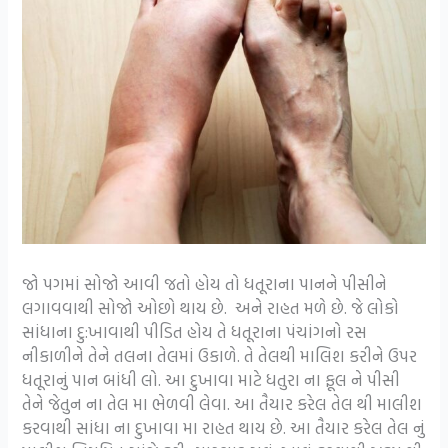
જો પગમાં સોજો આવી જતો હોય તો ધતૂરાના પાનને પીસીને
લગાવવાથી સોજો ઓછો થાય છે. અને રાહત મળે છે. જે લોકો
સાંધાના દુ:ખાવાથી પીડિત હોય તે ધતૂરાના પંચાંગનો રસ
નીકાળીને તેને તલના તેલમાં ઉકાળે. તે તેલથી માલિશ કરીને ઉપર
ધતૂરાનું પાન બાંધી લો. આ દુખાવા માટે ધતુરા ના ફૂલ ને પીસી
તેને જેતુન ના તેલ મા ભેળવી લેવા. આ તૈયાર કરેલ તેલ થી માલીશ
કરવાથી સાંધા ના દુખાવા મા રાહત થાય છે. આ તૈયાર કરેલ તેલ નું