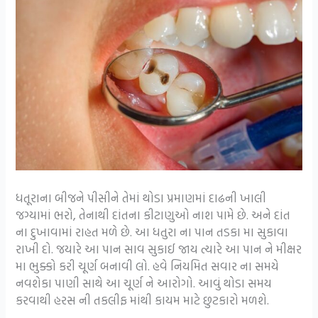
ધતૂરાના બીજને પીસીને તેમાં થોડા પ્રમાણમાં દાઢની ખાલી
જગ્યામાં ભરો, તેનાથી દાંતના કીટાણુઓ નાશ પામે છે. અને દાંત
ના દુખાવામાં રાહત મળે છે. આ ધતુરા ના પાન તડકા મા સુકાવા
રાખી દો. જયારે આ પાન સાવ સુકાઈ જાય ત્યારે આ પાન ને મીક્ષર
મા ભુક્કો કરી ચૂર્ણ બનાવી લો. હવે નિયમિત સવાર ના સમયે
નવશેકા પાણી સાથે આ ચૂર્ણ ને આરોગો. આવું થોડા સમય
કરવાથી હરસ ની તકલીફ માંથી કાયમ માટે છુટકારો મળશે.