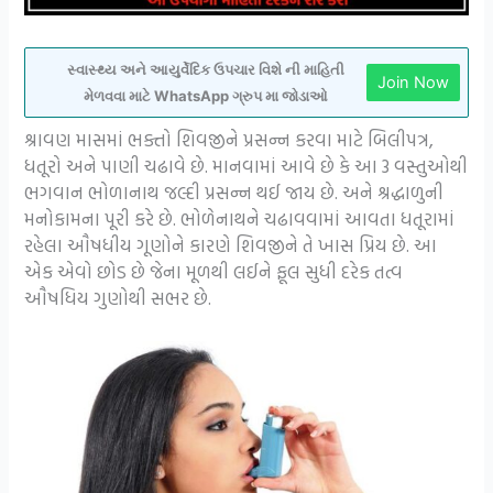
સ્વાસ્થ્ય અને આયુર્વેદિક ઉપચાર વિશે ની માહિતી
Join Now
મેળવવા માટે WhatsApp ગ્રુપ મા જોડાઓ
શ્રાવણ માસમાં ભક્તો શિવજીને પ્રસન્ન કરવા માટે બિલીપત્ર,
ધતૂરો અને પાણી ચઢાવે છે. માનવામાં આવે છે કે આ 3 વસ્તુઓથી
ભગવાન ભોળાનાથ જલ્દી પ્રસન્ન થઈ જાય છે. અને શ્રદ્ધાળુની
મનોકામના પૂરી કરે છે. ભોળેનાથને ચઢાવવામાં આવતા ધતૂરામાં
રહેલા ઔષધીય ગૂણોને કારણે શિવજીને તે ખાસ પ્રિય છે. આ
એક એવો છોડ છે જેના મૂળથી લઈને ફૂલ સુધી દરેક તત્વ
ઔષધિય ગુણોથી સભર છે.