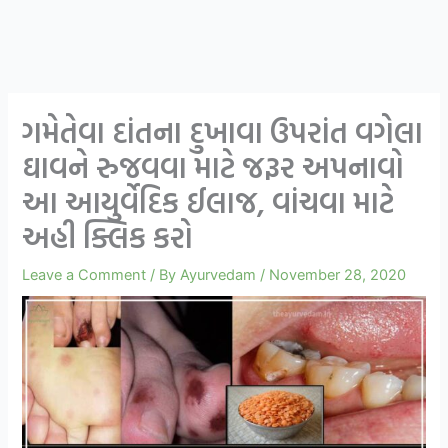
ગમેતેવા દાંતના દુખાવા ઉપરાંત વગેલા
ઘાવને રુજવવા માટે જરૂર અપનાવો
આ આયુર્વેદિક ઈલાજ, વાંચવા માટે
અહી ક્લિક કરો
Leave a Comment
/ By
Ayurvedam
/
November 28, 2020