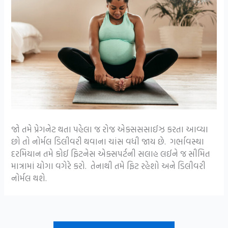
જો તમે પ્રેગનેટ થતા પહેલા જ રોજ એક્સસસાઈઝ કરતા આવ્યા
છો તો નોર્મલ ડિલીવરી થવાના ચાંસ વધી જાય છે. ગર્ભાવસ્થા
દરમિયાન તમે કોઈ ફિટનેસ એક્સપર્ટની સલાહ લઈને જ સીમિત
માત્રામાં યોગા વગેરે કરો. તેનાથી તમે ફિટ રહેશો અને ડિલીવરી
નોર્મલ થશે.