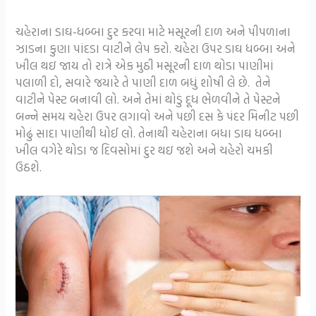
ચહેરાના ડાઘ-ધબ્બા દુર કરવા માટે મસૂરની દાળ અને પીપળાના
ઝાડના કુણા પાંદડા વાટીને લેપ કરો. ચહેરા ઉપર ડાઘ ધબ્બા અને
ખીલ થઇ જાય તો રાત્રે એક મુઠી મસૂરની દાળ થોડા પાણીમાં
પલાળી દો, સવારે જયારે તે પાણી દાળ બધું શોષી લે છે. તેને
વાટીને પેસ્ટ બનાવી લો. અને તેમાં થોડું દૂધ ભેળવીને તે પેસ્ટને
બન્ને સમય ચહેરા ઉપર લગાવો અને પછી દસ કે પંદર મિનીટ પછી
મોઢું સાદા પાણીથી ધોઈ લો. તેનાથી ચહેરાના બધા ડાઘ ધબ્બા
ખીલ વગેરે થોડા જ દિવસોમાં દુર થઇ જશે અને ચહેરો ચમકી
ઉઠશે.