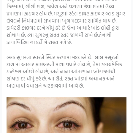
કિસ્સામાં, લીલી દાળ, કઠોળ અને વટાણા જેવા દાંતમાં ઉચ્ચ
પ્રમાણમાં ફાઇબર હોય છે. મસૂરમાં રહેલ ડાયટ ફાઇબર બ્લડ સુગર
લેવલને નિયંત્રણમાં રાખવામાં ખૂબ મદદગાર સાબિત થાય છે.
ડાયેટરી ફાઇબર દરને ધીમું કરે છે જેના આધારે ખાંડ લોહી દ્વારા
શોષાય છે, ત્યાં સુગરનું સતત સ્તર જાળવી રાખે છે.તેનાથી
ડાયાબિટિશ ના દર્દી ને રાહત મળે છે.
બ્લડ સુગરના સ્તરને સ્થિર કરવામાં મદદ કરે છે. લાલ મસૂરની
દાળ માં આહાર ફાઇબરની માત્રા વધારે હોય છે, તેમાં ગ્લાયકેમિક
ઇન્ડેક્સ ઓછો હોય છે, અને નાના આંતરડાના ખોરાકમાંથી
શોષણ દર ધીમું કરે છે. આ રીતે, રક્ત ખાંડમાં અચાનક અને
અણધાર્યા વધારાને અટકાવવામાં આવે છે.