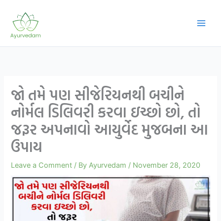
Skip
to
content
જો તમે પણ સીજેરિયનથી બચીને
નોર્મલ ડિલિવરી કરવા ઇચ્છો છો, તો
જરૂર અપનાવો આયુર્વેદ મુજબના આ
ઉપાય
Leave a Comment
/ By
Ayurvedam
/
November 28, 2020