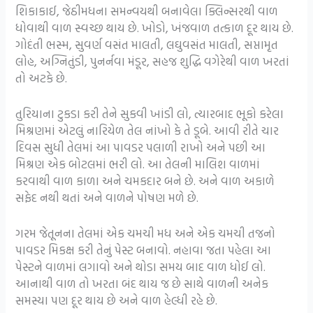
શિકાકાઈ, જેઠીમધના સમન્વયથી બનાવેલા ક્લિન્સરથી વાળ
ધોવાથી વાળ સ્વચ્છ થાય છે. ખોડો, ખંજવાળ તત્કાળ દૂર થાય છે.
ગોદંતી ભસ્મ, સુવર્ણ વસંત માલતી, લઘુવસંત માલતી, સપ્તામૃત
લોહ, અગ્નિતુંડી, પુનર્નવા મંડૂર, સહજ શુદ્ધિ વગેરેથી વાળ ખરતાં
તો અટકે છે.
તુરિયાના ટુકડા કરી તેને સુકવી ખાંડી લો, ત્યારબાદ ભૂકો કરેલા
મિશ્રણમાં એટલું નારિયેળ તેલ નાંખો કે તે ડૂબે. આવી રીતે ચાર
દિવસ સુધી તેલમાં આ પાવડર પલાળી રાખો અને પછી આ
મિશ્રણ એક બોટલમાં ભરી લો. આ તેલની માલિશ વાળમાં
કરવાથી વાળ કાળા અને ચમકદાર બને છે. અને વાળ અકાળે
સફેદ નથી થતાં અને વાળને પોષણ મળે છે.
ગરમ જેતૂનના તેલમાં એક ચમચી મધ અને એક ચમચી તજનો
પાવડર મિકક્ષ કરી તેનું પેસ્ટ બનાવો. નહાવા જતા પહેલા આ
પેસ્ટને વાળમાં લગાવો અને થોડા સમય બાદ વાળ ધોઈ લો.
આનાથી વાળ તો ખરતા બંદ થાય જ છે સાથે વાળની અનેક
સમસ્યા પણ દૂર થાય છે અને વાળ હેલ્ધી રહે છે.