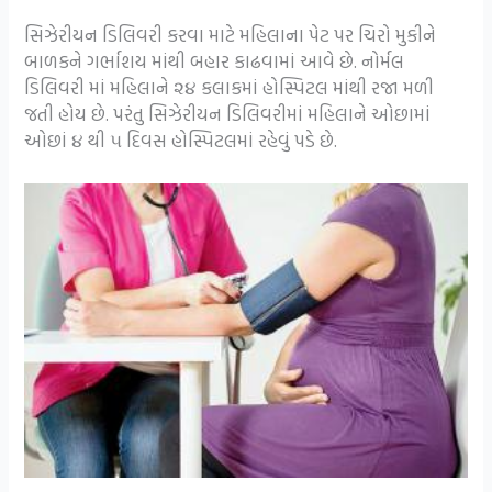
સિઝેરીયન ડિલિવરી કરવા માટે મહિલાના પેટ પર ચિરો મુકીને
બાળકને ગર્ભાશય માંથી બહાર કાઢવામાં આવે છે. નોર્મલ
ડિલિવરી માં મહિલાને ૨૪ કલાકમાં હોસ્પિટલ માંથી રજા મળી
જતી હોય છે. પરંતુ સિઝેરીયન ડિલિવરીમાં મહિલાને ઓછામાં
ઓછાં ૪ થી ૫ દિવસ હોસ્પિટલમાં રહેવું પડે છે.