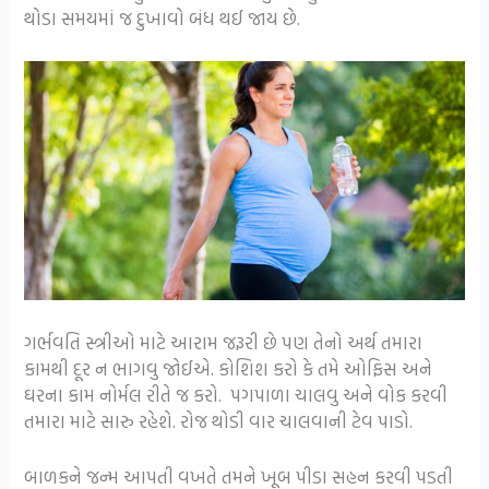
થોડા સમયમાં જ દુખાવો બંધ થઈ જાય છે.
ગર્ભવતિ સ્ત્રીઓ માટે આરામ જરૂરી છે પણ તેનો અર્થ તમારા
કામથી દૂર ન ભાગવુ જોઈએ. કોશિશ કરો કે તમે ઓફિસ અને
ઘરના કામ નોર્મલ રીતે જ કરો. પગપાળા ચાલવુ અને વોક કરવી
તમારા માટે સારુ રહેશે. રોજ થોડી વાર ચાલવાની ટેવ પાડો.
બાળકને જન્મ આપતી વખતે તમને ખૂબ પીડા સહન કરવી પડતી