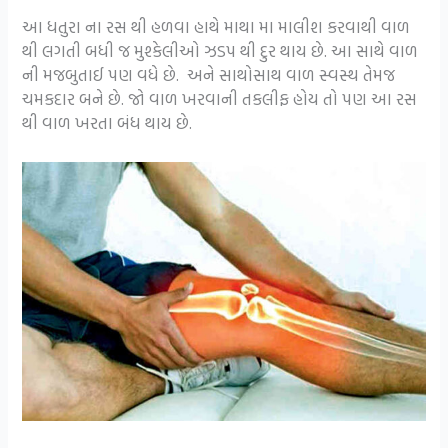
આ ધતુરા ના રસ થી હળવા હાથે માથા મા માલીશ કરવાથી વાળ
થી લગતી બધી જ મુશ્કેલીઓ ઝડપ થી દુર થાય છે. આ સાથે વાળ
ની મજબુતાઈ પણ વધે છે. અને સાથોસાથ વાળ સ્વસ્થ તેમજ
ચમકદાર બને છે. જો વાળ ખરવાની તકલીફ હોય તો પણ આ રસ
થી વાળ ખરતા બંધ થાય છે.