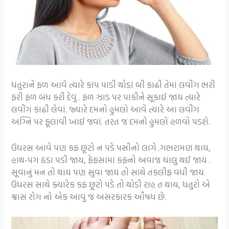
ધતુરાને ફળ આવે ત્યારે કાપ પાડી થોડાં બી કાઢી તેમાં લવીંગ ભરી
ફરી ફળ બંધ કરી દેવું . ફળ ઝાડ પર પાકીને સૂકાઈ જાય ત્યારે
લવીંગ કાઢી લેવાં. જ્યારે દમનો હુમલો આવે ત્યારે આ લવીંગ
અગ્નિ પર ફૂલાવી ખાઈ જવાં. તરત જ દમનો હુમલો હળવો પડશે.
ઉધરસ આવે પણ કફ છૂટો ન પડે પસીનો લાગે .ગભરામણ થાય,
હાથ-પગ ઠંડા પડી જાય, ફેફસામાં કફનો અવાજ ચાલુ થઈ જાય .
સૂવાનું મન તો થાય પણ સુવા જાય તો સાથે તકલીફ વધી જાય.
ઉધરસ સાથે ક્યારેક કફ છૂટો પડે તો થોડી રાહ ત થાય, ધતુરો એ
શ્વાસ રોગ નો એક આવું જ અસરકારક ઔષધ છે.