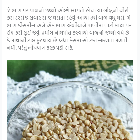
જે ભાગ પર વાળનો જથ્થો ઓછો લાગતો હોય ત્યાં લીંબુની ચીરી
કરી દરરોજ સવાર સાંજ ઘસતા રહેવું. આથી ત્યાં વાળ વધુ થશે. બે
ભાગ કીસમીસ અને એક ભાગ એળીયાને પાણીમાં વાટી માથા પર
લેપ કરી સુઈ જવું. પ્રયોગ નીયમીત કરવાથી વાળનો જથ્થો વધે છે
કે માથાની ટાલ દુર થાય છે. બધા કેસમાં સો ટકા સફળતા મળતી
નથી, પરંતુ નોંધપાત્ર ફરક પડી શકે.