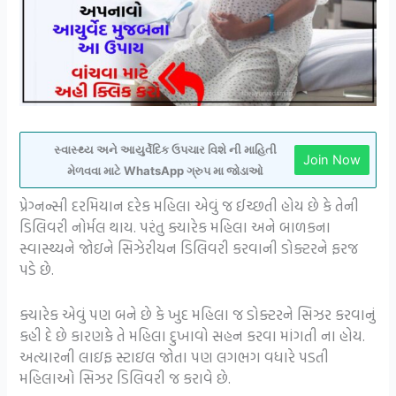
સ્વાસ્થ્ય અને આયુર્વેદિક ઉપચાર વિશે ની માહિતી
Join Now
મેળવવા માટે WhatsApp ગ્રુપ મા જોડાઓ
પ્રેગ્નન્સી દરમિયાન દરેક મહિલા એવું જ ઈચ્છતી હોય છે કે તેની
ડિલિવરી નોર્મલ થાય. પરંતુ ક્યારેક મહિલા અને બાળકના
સ્વાસ્થ્યને જોઇને સિઝેરીયન ડિલિવરી કરવાની ડોક્ટરને ફરજ
પડે છે.
ક્યારેક એવું પણ બને છે કે ખુદ મહિલા જ ડોક્ટરને સિઝર કરવાનું
કહી દે છે કારણકે તે મહિલા દુખાવો સહન કરવા માંગતી ના હોય.
અત્યારની લાઇફ સ્ટાઇલ જોતા પણ લગભગ વધારે પડતી
મહિલાઓ સિઝર ડિલિવરી જ કરાવે છે.