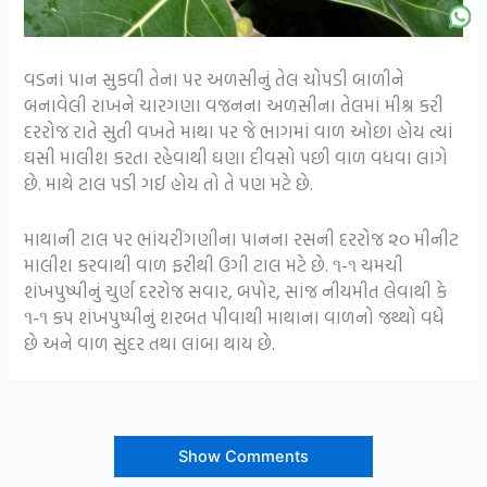
વડનાં પાન સુકવી તેના પર અળસીનું તેલ ચોપડી બાળીને
બનાવેલી રાખને ચારગણા વજનના અળસીના તેલમાં મીશ્ર કરી
દરરોજ રાતે સુતી વખતે માથા પર જે ભાગમાં વાળ ઓછા હોય ત્યાં
ઘસી માલીશ કરતા રહેવાથી ઘણા દીવસો પછી વાળ વધવા લાગે
છે. માથે ટાલ પડી ગઈ હોય તો તે પણ મટે છે.
માથાની ટાલ પર ભાંયરીંગણીના પાનના રસની દરરોજ ૨૦ મીનીટ
માલીશ કરવાથી વાળ ફરીથી ઉગી ટાલ મટે છે. ૧-૧ ચમચી
શંખપુષ્પીનું ચુર્ણ દરરોજ સવાર, બપોર, સાંજ નીયમીત લેવાથી કે
૧-૧ કપ શંખપુષ્પીનું શરબત પીવાથી માથાના વાળનો જથ્થો વધે
છે અને વાળ સુંદર તથા લાંબા થાય છે.
Show Comments