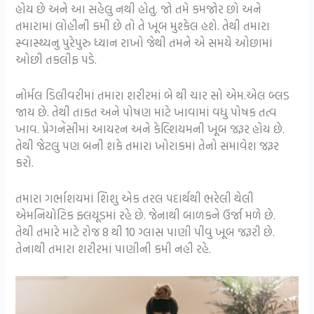
હોય છે અને આ સહેલુ નથી હોતુ. જો તમે કમજોર છો અને
તમારામાં લોહીની કમી છે તો તે ખૂબ મુશ્કેલ હશે. તેથી તમારા
સ્વાસ્થ્યનુ પુરેપુરુ ધ્યાન રાખો જેથી તમને એ સમયે ઓછામાં
ઓછી તકલીફ પડે.
નોર્મલ ડિલીવરીમાં તમારા શરીરમાં બે થી ચાર સો એમ.એલ બ્લડ
જાય છે. તેથી તાકત અને પોષણ માટે ખાવામાં વધુ પોષક તત્વ
ખાવ. પ્રેગનેંસીમાં આયરન અને કેલ્શિયમની ખૂબ જરૂર હોય છે.
તેથી જેટલુ પણ બની શકે તમારા ખોરાકમાં તેનો સમાવેશ જરૂર
કરો.
તમારા ગર્ભાશયમાં શિશુ એક તરલ પદાર્થથી ભરેલી થેલી
એમનિયોટિક ફ્લયૂડમાં રહે છે. જેનાથી બાળકને ઉર્જા મળે છે.
તેથી તમારે માટે રોજ 8 થી 10 ગ્લાસ પાણી પીવુ ખૂબ જરૂરી છે.
તેનાથી તમારા શરીરમાં પાણીની કમી નહી રહે.