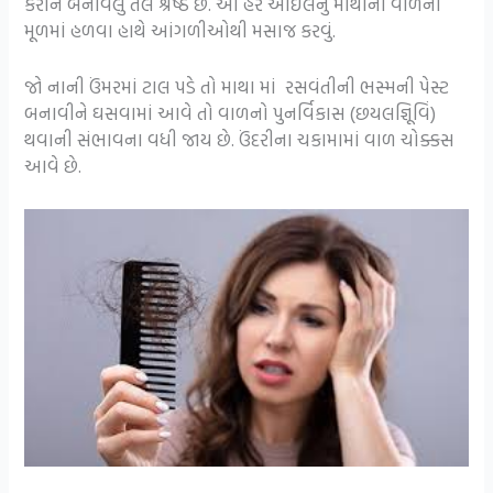
કરીને બનાવેલું તેલ શ્રેષ્ઠ છે. આ હેર ઓઈલનું માથાના વાળના
મૂળમાં હળવા હાથે આંગળીઓથી મસાજ કરવું.
જો નાની ઉંમરમાં ટાલ પડે તો માથા માં રસવંતીની ભસ્મની પેસ્ટ
બનાવીને ઘસવામાં આવે તો વાળનો પુનર્વિકાસ (છયલજ્ઞિૂવિં)
થવાની સંભાવના વધી જાય છે. ઉંદરીના ચકામામાં વાળ ચોક્કસ
આવે છે.