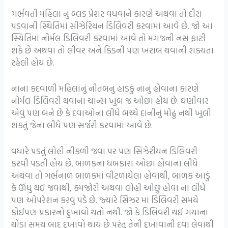
ગર્ભવતી મહિલા નું બ્લડ પ્રેશર વધવાને કારણે અથવા તો દૌરા
પડવાની સ્થિતિમાં સીઝેરિયન ડિલિવરી કરવામાં આવે છે. જો આ
સ્થિતિમાં નોર્મલ ડિલિવરી કરવામાં આવે તો મગજની નસ ફાટી
શકે છે અથવા તો લીવર અને કિડની પણ ખરાબ થવાની શક્યતા
રહેલી હોય છે.
નાના કદવાળી મહિલાનું નીતંબનું હાડકું નાનું હોવાના કારણે
નોર્મલ ડિલિવરી થવાના ચાન્સ ખુબ જ ઓછા હોય છે. ઘણીવાર
એવું પણ બને છે કે દવાઓના લીધે બચ્ચે દાનીનું મોઢું નથી ખુલી
શકતું જેના લીધે પણ સર્જરી કરવામાં આવે છે.
વધારે પડતું લોહી નીકળી જવા પર પણ સિઝેરીયન ડિલિવરી
કરવી પડતી હોય છે. બાળકના ધબકારા ઓછા હોવાના લીધે
અથવા તો ગર્ભનાળ બાળકમાં વીંટળાયેલા હોવાથી, બાળક આડું
કે ઊંધું થઈ જવાથી, કમજોરી અથવા લોહી ઓછું હોવા ના લીધે
પણ ઓપરેશન કરવું પડે છે. જ્યારે સિઝર માં ડિલિવરી સમયે
કોઈપણ પ્રકારનો દુખાવો થતો નથી. જો કે ડિલિવરી થઈ ગયાના
થોડા સમય બાદ દુખાવો થાય છે પરંતુ તેની દુખાવાની દવા લેવાથી