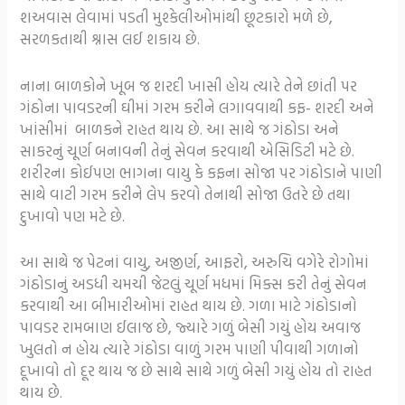
શઅવાસ લેવામાં પડતી મુશ્કેલીઓમાંથી છૂટકારો મળે છે,
સરળકતાથી શ્નાસ લઈ શકાય છે.
નાના બાળકોને ખૂબ જ શરદી ખાસી હોય ત્યારે તેને છાંતી પર
ગંઠોના પાવડરની ઘીમાં ગરમ કરીને લગાવવાથી કફ- શરદી અને
ખાંસીમાં બાળકને રાહત થાય છે. આ સાથે જ ગંઠોડા અને
સાકરનું ચૂર્ણ બનાવની તેનું સેવન કરવાથી એસિડિટી મટે છે.
શરીરના કોઈપણ ભાગના વાયુ કે કફના સોજા પર ગંઠોડાને પાણી
સાથે વાટી ગરમ કરીને લેપ કરવો તેનાથી સોજા ઉતરે છે તથા
દુખાવો પણ મટે છે.
આ સાથે જ પેટનાં વાયુ, અજીર્ણ, આફરો, અરુચિ વગેરે રોગોમાં
ગંઠોડાનું અડધી ચમચી જેટલું ચૂર્ણ મધમાં મિક્સ કરી તેનું સેવન
કરવાથી આ બીમારીઓમાં રાહત થાય છે. ગળા માટે ગંઠોડાનો
પાવડર રામબાણ ઈલાજ છે, જ્યારે ગળું બેસી ગયું હોય અવાજ
ખુલતો ન હોય ત્યારે ગંઠોડા વાળું ગરમ પાણી પીવાથી ગળાનો
દૂખાવો તો દૂર થાય જ છે સાથે સાથે ગળું બેસી ગયું હોય તો રાહત
થાય છે.