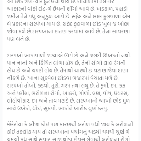
આ છોડ ત્રણ-ચાર ફુટ ઉંચા થાય છે. શીયાળામાં તલવાર
આકારની વાંકી દોઢ-બે ઈંચની શીંગો આવે છે. ખડકાળ, પહાડી
જમીન તેને વધુ અનુકુળ આવે છે. સફેદ અને લાલ ફુલવાળા એમ
બે પ્રકારના શરપંખા થાય છે. સફેદ ફુલવાળા છોડ ખુબ જ ઓછા
જોવા મળે છે.શરપંખાનાં દાતણ કરવામાં આવે છે. તેના સાવરણા
પણ બને છે.
શરપંખો ખાડાવાળી જગ્યાએ ઊગે છે અને જલદી ઊખડતો નથી.
પાન નાનાં અને કિંચિત લાંબા હોય છે, તેની શીંગો લાલ રંગની
હોય છે અને ચપટી હોય છે. તેમાંથી ચારથી છ વટાણાજેવા દાણા
નીકળે છે. આના સૂકવેલા છોડવા બજારમાં વેચાતા મળે છે.
શરપંખો તીખો, કડવો, તુરો, ગરમ તથા લઘુ છે. તે કૃમી, દમ, કફ
અને પ્લીહા, બરોળના રોગો, આફરો, ગોળો, વ્રણ, વીષ, ઉધરસ,
લોહીવીકાર, દમ અને તાવ મટાડે છે. શરપંખાનો આખો છોડ મુળ
સાથે ઉખેડી, ધોઈ, સુકવી, ખાંડીને બારીક ચુર્ણ કરવું.
મૅલેરીયા કે બીજા કોઈ પણ કારણથી બરોળ વધી જાય કે બરોળની
કોઈ તકલીફ થાય તો શરપંખાના પંચાંગનું અડધી ચમચી ચુર્ણ બે
ચમચી મધ સાથે સવાર-સાંજ થોડા દીવસ લેવાથી બરોળના રોગો