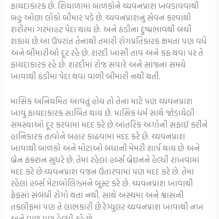
ફાયદાકારક છે. શિયાળામાં બાળકોને ચ્યવનપ્રાશ ખવડાવવાથી
બહુ ઓછા લોકો બીમાર પડે છે. ચ્યવનપ્રાશનું સેવન કરવાથી
શરીરમાં ગરમાહટ પેદા થાય છે. અને ઠંડીના દુષ્પ્રભાવથી બચી
શકાય છે.આ ઉપરાંત તેનાથી તમારી રોગપ્રતિકારક ક્ષમતા પણ વધે
અને બીમારીઓ દૂર રહે છે. શરદી ખાંસી તાવ અને કફ થવા પર તે
ફાયદાકારક રહે છે. શરદીમાં રોજ સવારે અને સાંજના સમયે
ખાવાથી ઠંડીમાં પેદા થવા વાળી બીમારી નથી થતી.
માસિક અનિયમિત આવતું હોય તો તેના માટે પણ ચ્યવનપ્રાશ
ખાવું ફાયદાકારક સાબિત થાય છે. માસિક ધર્મ સાથે જોડાયેલી
સમસ્યાઓ દૂર કરવામાં મદદ કરે છે.આંતરિક અંગોની સફાઈ કરીને
હાનિકારક તત્વોને બહાર કાઢવામાં મદદ કરે છે. ચ્યવનપ્રાશ
ખાવાથી બાળકો અને મોટાઓ બધાંની મેમરી શાર્પ થાય છે અને
બ્રેન ફંક્શન સુધરે છે. તેમાં રહેલાં હર્બ્સ બ્રેઇનને હેલ્ધી રાખવામાં
મદદ કરે છે.ચ્યવનપ્રાશ વજન ઉતારવામાં પણ મદદ કરે છે. તેમાં
રહેલાં હર્બ્સ મેટાબોલિઝ્મને બૂસ્ટ કરે છે. ચ્યવનપ્રાશ ખાવાથી
ફેફસાં સંબંધી રોગો થતાં નથી. સાથે અસ્થમા અને શ્વાસની
તકલીફમાં પણ તે લાભકારી છે.રેગ્યુલર ચ્યવનપ્રાશ ખાવાથી નખ
અને વાળ પણ હેલ્ધી રહે છે.