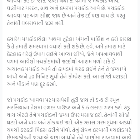
આવવી કહે છે. જોકે, જરૂરી નથી કે, પગમાં જ મચકોડ આવે,
ઘણીવાર ગરદન, હાથ અને કમરમાં મચકોડ આવે છે. મચડકોડ
આવવા પર અંગ સોજી જાય છે અને તેજ દર્દ પણ થાય છે. પરંતુ
તેનાંથી ઘબરાવાની જરૂર નથી.
ક્યારેય મચકોડાયેલા અથવા તૂટેલા અંગની માલિશ ન કરો કારણ
કે તે તમારી સમસ્યામાં વધારો કરી શકે છે. હવે, અમે તમારા માટે
કેટલાક ઘરેલું ઉપાય લઈને આવ્યા છીએ, જેને અપનાવવાથી
પગમાં આવેલી મચકોડમાંથી જલ્દીથી આરામ મળી શકે છે.
અચાનક મચકોડ આવે તો કાપડમાં બરફ લઈને તેને તે જગ્યાએ
બાંધો અને 20 મિનિટ સુધી તેને કોમ્પ્રેસ કરો. આ સોજો ઘટાડશે
અને પીડાને પણ દૂર કરશે.
જો મચકોડ આવવા પર માંસપેશી તૂટી જાય તો 5-6 ટી સ્પૂન
સરસિયાના તેલમાં હળદર પાઉડર અને 5-6 લસણ ગરમ કરો. ઠંડુ
થાય એટલે તેને મચકોડની જગ્યા ઉપર મસાજ કરો. તેનાંથી સોજો
ઘટશે અને ઘાવ બંને ઠીક થઈ જશે. એક ગ્લાસ ગરમ દૂધમાં અડધી
ચમચી ફટકડી મિક્સ કરીને પીવો. તેનું સેવન કરવાથી મચકોડ મટે
છે.મચકોડની જગ્યાએ ચણા બાંધીને તેને પાણીમાં રાખવામાં આવે