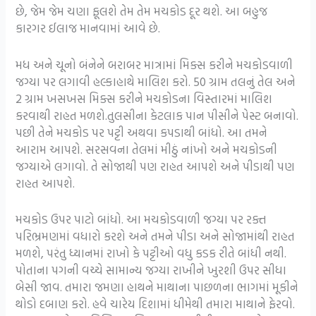
છે, જેમ જેમ ચણા ફૂલશે તેમ તેમ મચકોડ દૂર થશે. આ બહુજ
કારગર ઈલાજ માનવામાં આવે છે.
મધ અને ચૂનો બંનેને બરાબર માત્રામાં મિક્સ કરીને મચકોડવાળી
જગ્યા પર લગાવી હલ્કાહાથે માલિશ કરો. 50 ગ્રામ તલનું તેલ અને
2 ગ્રામ ખસખસ મિક્સ કરીને મચકોડના વિસ્તારમાં માલિશ
કરવાથી રાહત મળશે.તુલસીના કેટલાક પાન પીસીને પેસ્ટ બનાવો.
પછી તેને મચકોડ પર પટ્ટી અથવા કપડાથી બાંધો. આ તમને
આરામ આપશે. સરસવના તેલમાં મીઠું નાંખો અને મચકોડની
જગ્યાએ લગાવો. તે સોજાથી પણ રાહત આપશે અને પીડાથી પણ
રાહત આપશે.
મચકોડ ઉપર પાટો બાંધો. આ મચકોડવાળી જગ્યા પર રક્ત
પરિભ્રમણમાં વધારો કરશે અને તમને પીડા અને સોજામાંથી રાહત
મળશે, પરંતુ ધ્યાનમાં રાખો કે પટ્ટીઓ વધુ કડક રીતે બાંધી નથી.
પોતાના પગની વચ્ચે સામાન્ય જગ્યા રાખીને ખુરશી ઉપર સીધા
બેસી જાવ. તમારા જમણા હાથને માથાના પાછળના ભાગમાં મૂકીને
થોડો દબાણ કરો. હવે ચારેય દિશામાં ધીમેથી તમારા માથાને ફેરવો.