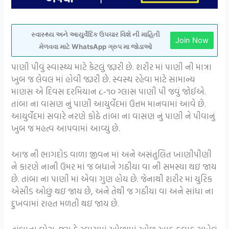
સ્વાસ્થ્ય અને આયુર્વેદિક ઉપચાર વિશે ની માહિતી
Join Now
મેળવવા માટે WhatsApp ગ્રુપ મા જોડાઓ
પાણી પીવું સ્વાસ્થ્ય માટે કેટલું જરૂરી છે. શરીર માં પાણી ની માત્રા
ખુબ જ લેવલ માં હોવી જરૂરી છે. સ્વસ્થ રહેવા માટે સામાન્ય
માણસ એ દિવસ દરમિયાન ૮-૧૦ ગ્લાસ પાણી પી જવું જોઈએ.
તાંબા ના વાસણ નું પાણી આયુર્વેદમાં ઉત્તમ માનવામાં આવે છે.
આયુર્વેદમાં સવારે નરણે કોઠે તાંબા ના વાસણ નું પાણી ને પીવાનું
ખુબ જ મહત્વ આપવામાં આવ્યું છે.
આજ ની ભાગદોડ વાળા જીવન માં અને અસંતુલિત ખાણીપીણી
ને કારણે નાની ઉમર માં જ બધાને ગઠીયા વા ની સમસ્યા થઇ જાય
છે. તાંબા ના પાણી માં એવા ગુણ હોય છે. જેનાથી શરીર માં યુરિક
એસીડ ઓછું થઇ જાય છે, અને તેથી જ ગઠીયા વા અને સાંધા ના
દુખવામાં રાહત મળતી થઇ જાય છે.