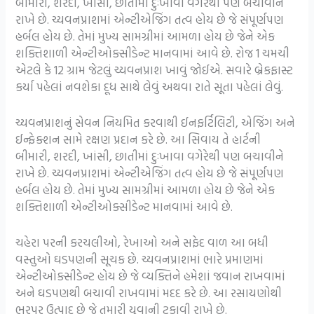
બીમારી, શરદી, ખાંસી, છાતીમાં દુઃખાવા વગેરેથી પણ બચાવીને
રાખે છે. ચ્યવનપ્રાશમાં એન્ટીએજિંગ તત્વ હોય છે જે સંપૂર્ણપણ
હર્બલ હોય છે. તેમાં મુખ્ય સામગ્રીમાં આમળા હોય છે જેને એક
શક્તિશાળી એન્ટીઓક્સીડેન્ટ માનવામાં આવે છે. રોજ 1 ચમચી
એટલે કે 12 ગ્રામ જેટલું ચ્યવનપ્રાશ ખાવું જોઈએ. સવારે બ્રેકફાસ્ટ
કર્યા પહેલાં નવશેકા દૂધ સાથે લેવું અથવા રાતે સૂતા પહેલાં લેવું.
ચ્યવનપ્રાશનું સેવન નિયમિત કરવાથી ઈનફર્ટિલિટી, એજિંગ અને
ઈન્ફેક્શન સામે રક્ષણ પ્રદાન કરે છે. આ સિવાય તે હાર્ટની
બીમારી, શરદી, ખાંસી, છાતીમાં દુઃખાવા વગેરેથી પણ બચાવીને
રાખે છે. ચ્યવનપ્રાશમાં એન્ટીએજિંગ તત્વ હોય છે જે સંપૂર્ણપણ
હર્બલ હોય છે. તેમાં મુખ્ય સામગ્રીમાં આમળા હોય છે જેને એક
શક્તિશાળી એન્ટીઓક્સીડેન્ટ માનવામાં આવે છે.
ચહેરા પરની કરચલીઓ, રેખાઓ અને સફેદ વાળ આ બધી
વસ્તુઓ ઘડપણની સૂચક છે. ચ્યવનપ્રાશમાં ભારે પ્રમાણમાં
એન્ટીઓક્સીડેન્ટ હોય છે જે વ્યક્તિને હમેશાં જવાન રાખવામાં
અને ઘડપણથી બચાવી રાખવામાં મદદ કરે છે. આ રસાયણોથી
ભરપૂર ઉત્પાદ છે જે તમારી યુવાની ટકાવી રાખે છે.