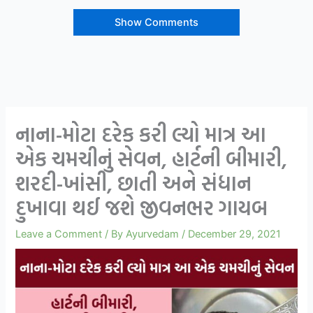
Show Comments
નાના-મોટા દરેક કરી લ્યો માત્ર આ
એક ચમચીનું સેવન, હાર્ટની બીમારી,
શરદી-ખાંસી, છાતી અને સંધાન
દુખાવા થઈ જશે જીવનભર ગાયબ
Leave a Comment
/ By
Ayurvedam
/
December 29, 2021