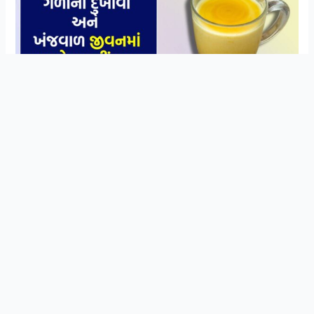
સ્વાસ્થ્ય અને આયુર્વેદિક ઉપચાર વિશે ની માહિતી
Join Now
મેળવવા માટે WhatsApp ગ્રુપ મા જોડાઓ
હળદર ભોજનનો સ્વાદ તેમજ રંગ વધારવા માટે પણ ઉપયોગી છે.
તેનો ઉપયોગ સૌંદર્ય વૃદ્ધિ અને ત્વચાની સમસ્યાઓ દૂર કરવા માટે
પણ થાય છે. આ ઉપરાંત હળદર શરીરને સ્વસ્થ રાખવામાં પણ
ખૂબ જ અસરકારક હોય છે. હળદર વાળું દૂધ પીવાથી આપણા
શરીર ને પુષ્કળ ફાયદા થાય છે. શરદી, ખાંસી, ઘા વગેરે મટાડે છે
અને રોગપ્રતિકારક શક્તિ પણ વધારે છે.
હળદર અને દૂધ બંને સ્વાસ્થ્ય માટે ફાયદાકારક હોય છે અને બંને
એક સાથે એટલે કે હળદરવાળું દૂધ પોતાના ઘણા ગુણો સાથે વજન
ઘટાડવામાં પણ ખૂબ મદદ કરે છે.સામાન્ય રીતે હળદરનો ઉપયોગ