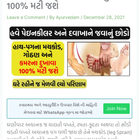
100% મટી જશે
Leave a Comment
/ By
Ayurvedam
/
December 28, 2021
સ્વાસ્થ્ય અને આયુર્વેદિક ઉપચાર વિશે ની માહિતી
Join Now
મેળવવા માટે WhatsApp ગ્રુપ મા જોડાઓ
ઘણીવાર અચાનક જ ચાલતી વખતે, રમતા-કૂદતા અથવા તો સીડી
ચડતી વખતે અચાનક પગ વળી જાય છે તેને મચકોડ (leg Sprain)