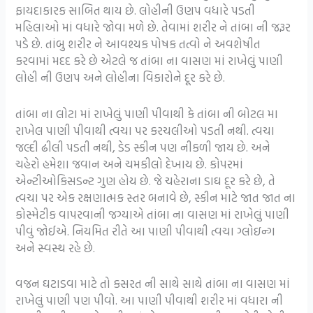
ફાયદાકારક સાબિત થાય છે. લોહીની ઉણપ વધારે પડતી
મહિલાઓ માં વધારે જોવા મળે છે. તેવામાં શરીર ને તાંબા ની જરૂર
પડે છે. તાંબુ શરીર ને આવશ્યક પોષક તત્વો ને અવશેષીત
કરવામાં મદદ કરે છે એટલે જ તાંબા ના વાસણ માં રાખેલું પાણી
લોહી ની ઉણપ અને લોહીના વિકારોને દૂર કરે છે.
તાંબા ના લોટા માં રાખેલું પાણી પીવાથી કે તાંબા ની બોટલ મા
રાખેલ પાણી પીવાથી ત્વચા પર કરચલીઓ પડતી નથી. ત્વચા
જલ્દી ઢીલી પડતી નથી, ડેડ સ્કીન પણ નીકળી જાય છે. અને
ચહેરો હમેશા જવાન અને ચમકીલો દેખાય છે. કોપરમાં
એન્ટીઓકિસડન્ટ ગુણ હોય છે. જે ચહેરાના ડાઘ દૂર કરે છે, તે
ત્વચા પર એક રક્ષણાત્મક સ્તર બનાવે છે, સ્કીન માટે જાત જાત ના
કોસ્મેટીક વાપરવાની જગ્યાએ તાંબા ના વાસણ માં રાખેલું પાણી
પીવું જોઈએ. નિયમિત રીતે આ પાણી પીવાથી ત્વચા ગ્લોઇન્ગ
અને સ્વસ્થ રહે છે.
વજન ઘટાડવા માટે તો કસરત ની સાથે સાથે તાંબા ના વાસણ માં
રાખેલું પાણી પણ પીવો. આ પાણી પીવાથી શરીર માં વધારા ની