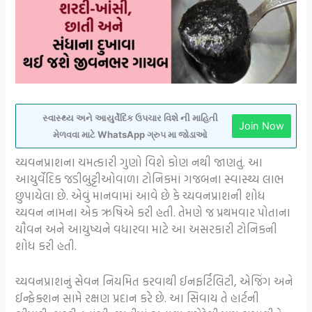
સ્વાસ્થ્ય અને આયુર્વેદિક ઉપચાર વિશે ની માહિતી
Join Now
મેળવવા માટે WhatsApp ગ્રુપ મા જોડાઓ
ચ્યવનપ્રાશના ચમત્કારી ગુણો વિશે કોણ નથી જાણતું. આ
આયુર્વેદિક જડીબુટ્ટીઓવાળા ટોનિકમાં ગજબના સ્વાસ્થ્ય લાભ
છુપાયેલા છે. એવું માનવામાં આવે છે કે ચ્યવનપ્રાશની શોધ
ચ્યવન નામના એક ઋષિએ કરી હતી. તેમણે જ પ્રથમવાર પોતાના
યૌવન અને આયુષ્યને વધારવા માટે આ અસરકારી ટોનિકની
શોધ કરી હતી.
ચ્યવનપ્રાશનું સેવન નિયમિત કરવાથી ઈનફર્ટિલિટી, એજિંગ અને
ઈન્ફેક્શન સામે રક્ષણ પ્રદાન કરે છે. આ સિવાય તે હાર્ટની