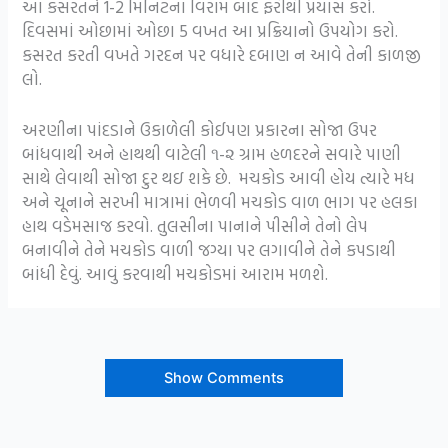
આ કસરતને 1-2 મિનિટના વિરામ બાદ ફરીથી પ્રયાસ કરો.
દિવસમાં ઓછામાં ઓછા 5 વખત આ પ્રક્રિયાનો ઉપયોગ કરો.
કસરત કરતી વખતે ગરદન પર વધારે દબાણ ન આવે તેની કાળજી
લો.
અરણીના પાંદડાને ઉકાળેલી કોઈપણ પ્રકારના સોજા ઉપર
બાંધવાથી અને હાથથી વાટેલી ૧-૨ ગ્રામ હળદરને સવારે પાણી
સાથે લેવાથી સોજા દુર થઇ શકે છે. મચકોડ આવી હોય ત્યારે મધ
અને ચૂનાને સરખી માત્રામાં ભેળવી મચકોડ વાળ ભાગ પર હલકા
હાથ વડેમસાજ કરવો. તુલસીના પાનાને પીસીને તેનો લેપ
બનાવીને તેને મચકોડ વાળી જગ્યા પર લગાવીને તેને કપડાથી
બાંધી દેવું. આવું કરવાથી મચકોડમાં આરામ મળશે.
Show Comments