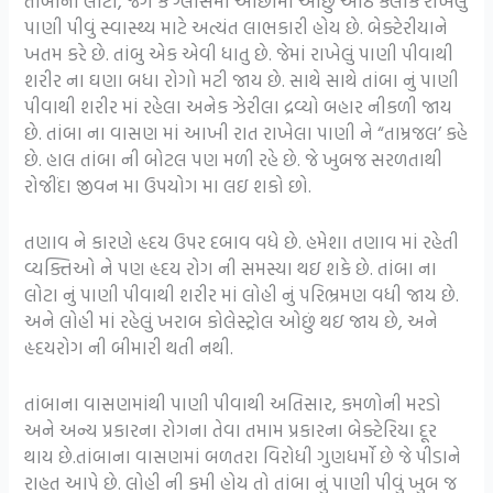
તાંબાના લોટા, જગ કે ગ્લાસમાં ઓછામાં ઓછુ આઠ કલાક રાખેલું
પાણી પીવું સ્વાસ્થ્ય માટે અત્યંત લાભકારી હોય છે. બેક્ટેરીયાને
ખતમ કરે છે. તાંબુ એક એવી ધાતુ છે. જેમાં રાખેલું પાણી પીવાથી
શરીર ના ઘણા બધા રોગો મટી જાય છે. સાથે સાથે તાંબા નું પાણી
પીવાથી શરીર માં રહેલા અનેક ઝેરીલા દ્રવ્યો બહાર નીકળી જાય
છે. તાંબા ના વાસણ માં આખી રાત રાખેલા પાણી ને “તામ્રજલ’ કહે
છે. હાલ તાંબા ની બોટલ પણ મળી રહે છે. જે ખુબજ સરળતાથી
રોજીંદા જીવન મા ઉપયોગ મા લઇ શકો છો.
તણાવ ને કારણે હૃદય ઉપર દબાવ વધે છે. હમેશા તણાવ માં રહેતી
વ્યક્તિઓ ને પણ હૃદય રોગ ની સમસ્યા થઇ શકે છે. તાંબા ના
લોટા નું પાણી પીવાથી શરીર માં લોહી નું પરિભ્રમણ વધી જાય છે.
અને લોહી માં રહેલું ખરાબ કોલેસ્ટ્રોલ ઓછું થઇ જાય છે, અને
હૃદયરોગ ની બીમારી થતી નથી.
તાંબાના વાસણમાંથી પાણી પીવાથી અતિસાર, કમળોની મરડો
અને અન્ય પ્રકારના રોગના તેવા તમામ પ્રકારના બેક્ટેરિયા દૂર
થાય છે.તાંબાના વાસણમાં બળતરા વિરોધી ગુણધર્મો છે જે પીડાને
રાહત આપે છે. લોહી ની કમી હોય તો તાંબા નું પાણી પીવું ખુબ જ