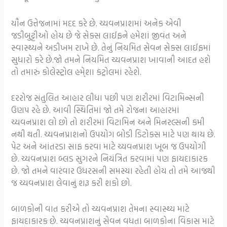
યૌન ઉત્તેજનામાં મદદ કરે છે. ચ્યવનપ્રાશમાં અનેક એવી
જડીબુટ્ટીઓ હોય છે જે સેક્સ લાઈફને હમેશાં જીવંત અને
સ્વાસ્થ્યને અડીખમ રાખે છે. તેનું નિયમિત સેવન સેક્સ લાઈફમાં
સુધારો કરે છે.જો તમને નિયમિત ચ્યવનપ્રાશ ખાવાની આદત હશે
તો તમારું કોલેસ્ટ્રોલ હમે્શા કંટ્રોલમાં રહેશે.
દરરોજ સંતુલિત આહાર લીધા પછી પણ શરીરમાં વિટામિન્સની
ઉણપ રહે છે. આવી સ્થિતિમાં જો તમે રોજના આહારમાં
ચ્યવનપ્રાશ લો છો તો શરીરમાં વિટામિન અને મિનરલ્સની કમી
નથી થતી. ચ્યવનપ્રાશનો ઉપયોગ બોડી ડિટોક્સ માટે પણ થાય છે.
પેટ અને આંતરડા સાફ કરવા માટે ચ્યવનપ્રાશ ખૂબ જ ઉપયોગી
છે. ચ્યવનપ્રાશ બ્લડ સુગરને નિયંત્રિત કરવામાં પણ ફાયદાકારક
છે. જો તમને વારંવાર ઉધરસની સમસ્યા રહેતી હોય તો તમે આજથી
જ ચ્યવનપ્રાશ લેવાનું શરૂ કરી શકો છો.
બાળકોની વાત કરીએ તો ચ્યવનપ્રાશ તેમના સ્વાસ્થ્ય માટે
ફાયદાકારક છે. ચ્યવનપ્રાશનું સેવન વધતા બાળકોના વિકાસ માટે