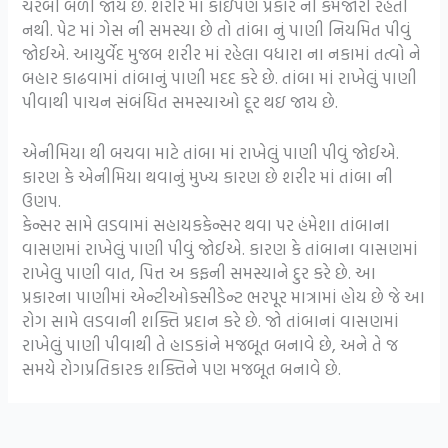
ચરબી બળી જાય છે. શરીર માં કોઇપણ પ્રકાર ની કમજોરી રહેતી
નથી. પેટ માં ગેસ ની સમસ્યા છે તો તાંબા નું પાણી નિયમિત પીવું
જોઈએ. આયુર્વેદ મુજબ શરીર માં રહેલા વધારા ના નકામાં તત્વો ને
બહાર કાઢવામાં તાંબાનું પાણી મદદ કરે છે. તાંબા માં રાખેલું પાણી
પીવાથી પાચન સંબંધિત સમસ્યાઓ દૂર થઇ જાય છે.
એનીમિયા થી બચવા માટે તાંબા માં રાખેલું પાણી પીવું જોઈએ.
કારણ કે એનીમિયા થવાનું મુખ્ય કારણ છે શરીર માં તાંબા ની
ઉણપ.
કેન્સર સામે લડવામાં સહાયકકેન્સર થવા પર હંમેશા તાંબાના
વાસણમાં રાખેલું પાણી પીવું જોઈએ. કારણ કે તાંબાના વાસણમાં
રાખેલુ પાણી વાત, પિત્ત અ કફની સમસ્યાને દુર કરે છે. આ
પ્રકારના પાણીમાં એન્ટીઓક્સીડેન્ટ ભરપૂર માત્રામાં હોય છે જે આ
રોગ સામે લડવાની શક્તિ પ્રદાન કરે છે. જો તાંબાનાં વાસણમાં
રાખેલું પાણી પીવાથી તે હાડકાંને મજબૂત બનાવે છે, અને તે જ
સમયે રોગપ્રતિકારક શક્તિને પણ મજબૂત બનાવે છે.