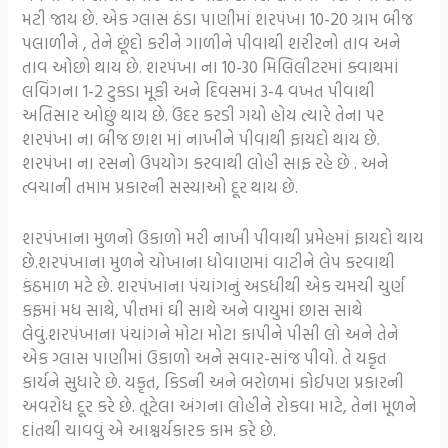
મટી જાય છે. એક ગ્લાસ ઠંડા પાણીમાં શરપંખા 10-20 ગ્રામ બીજ
પલાળીને , તેને છૂંદો કરીને ગાળીને પીવાથી શરીરનો તાવ અને
તાવ ઓછો થાય છે. શરપંખા ના 10-30 મિલિલીટરમાં ક્વાથમાં
લવિંગના 1-2 ટુકડા મૂકી અને દિવસમાં 3-4 વખત પીવાથી
અતિસાર ઓછું થાય છે. ઉંદર કરડી ગયો હોય ત્યારે તેના પર
શરપંખા ના બીજ છાશ માં નાખીને પીવાથી ફાયદો થાય છે.
શરપંખા ના રસનો ઉપયોગ કરવાથી લોહી સાફ રહે છે . અને
ત્વચાની તમામ પ્રકારની સસ્યાઓ દૂર થાય છે.
શરપંખાના મુળનો ઉકાળો મરી નાખી પીવાથી પ્રમેહમાં ફાયદો થાય
છે.શરપંખાના મુળને ચોખાના ધોવાણમાં વાટીને લેપ કરવાથી
કંઠમાળ મટે છે. શરપંખાના પંચાંગનું અડધીથી એક ચમચી ચુર્ણ
કફમાં મધ સાથે, પીત્તમાં ઘી સાથે અને વાયુમાં છાસ સાથે
લેવું.શરપંખાના પંચાંગને મોટા મોટા કાપીને પીસી લો અને તેને
એક ગ્લાસ પાણીમાં ઉકાળો અને સવાર-સાંજ પીવો. તે યકૃત
કાર્યને સુધારે છે. યકૃત, કિડની અને બરોળમાં કોઈપણ પ્રકારની
અવરોધ દૂર કરે છે. તૂટેલા અંગના લોહીને રોકવા માટે, તેના મૂળને
દાંતથી ચાવવું એ આશ્ચર્યકારક કામ કરે છે.