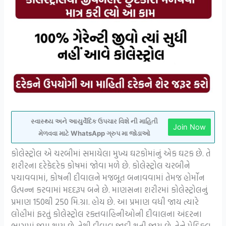
સ્વાસ્થ્ય અને આયુર્વેદિક ઉપચાર વિશે ની માહિતી
Join Now
મેળવવા માટે WhatsApp ગ્રુપ મા જોડાઓ
કોલેસ્ટ્રોલ એ ચરબીમાં સમાયેલા મુખ્ય ઘટકોમાંનું એક ઘટક છે. તે
શરીરના દરેકેદરેક કોષમાં જોવા મળે છે. કોલેસ્ટ્રોલ ચરબીને
પચાવવામાં, કોષની દીવાલને મજબૂત બનાવવામાં તેમજ હોર્મોન
ઉત્પન્ન કરવામાં મદદરૂપ બને છે. માણસના શરીરમાં કોલેસ્ટ્રોલનું
પ્રમાણ 150થી 250 મિ.ગ્રા. હોય છે. આ પ્રમાણ વધી જાય ત્યારે
લોહીમાં ફરતું કોલેસ્ટ્રોલ રક્તવાહિનીઓની દીવાલના અંદરના
ભાગમાં જમા થાય છે. તેથી દીવાલ જાડી થતી જાય છે. તેને મેડિકલ