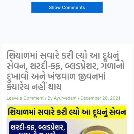
Show Comments
શિયાળમાં સવારે કરી લ્યો આ દૂધનું
સેવન, શરદી-કફ, બ્લડપ્રેશર, ગળાનો
દુખાવો અને ખંજવાળ જીવનમાં
ક્યારેય નહીં થાય
Leave a Comment
/ By
Ayurvedam
/
December 28, 2021