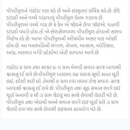
પીપરીમુળને ગંઠોડા પણ કહે છે અને સંસ્કૃતમાં ગ્રંથિક કહે છે. છેડે
ડાંડલી અને વચ્ચે ગાંઠવાળું પીપરીમુળ ઉત્તમ ગણાય છે.
પીપરીમુળમાં વચ્ચે ગાંઠ છે કે કેમ એ જોઇને લેવા જોઇએ. પાતળી
ડાંડલી વધારે હોય તો એ ભેળસેળવાળા પીપરીમુળ હોવાનો સંભવ
વિશેષ રહે છે. આવા પીપરીમુળની ઔષધીય અસર પણ ઓછી
હોય છે. આ વનસ્પતિની બંગાળ, નેપાળ, આસામ, ઓરિસ્સા,
આંધ્ર, મલબાર વગેરે પ્રદેશોમાં ખેતી કરવામાં આવે છે.
ગંઠોડા ૨ ગ્રામ તથા સાકર ૪-૫ ગ્રામ મેળવી સવાર-સાંજ ખાવાથી
શ્વાસનું દર્દ શમે છે.પીપરીમૂળ ખરલમાં ૨૪ કલાક સુધી સતત ઘૂંટી
લઈ, શીશી ભરી લો. તેમાંથી ૨ ગ્રામ દવા મધમાં રોજ સવાર- સાંજ
ખાવાથી શ્વાસનું દર્દ શમે છે. પીપરીમૂળ તથા સૂંઠ સમાન ભાગે લઈ
ચૂર્ણ બનાવી ૨ થી ૩ ગ્રામ જેટલું મધ સાથે લેવાથી ઉલટી મટે છે.
પીપરીમૂળ તથા એલચી બન્ને સમાન ભાગે લઈ ચૂર્ણ કરી ૩ ગ્રામ
જેટલી દવા મધ સાથે લેવાથી કફજન્ય હ્રદયરોગ મટે છે.