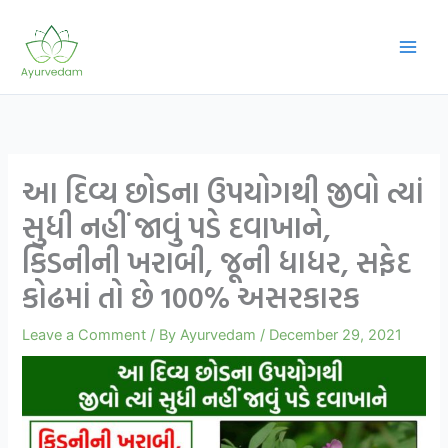
Skip
to
content
આ દિવ્ય છોડના ઉપયોગથી જીવો ત્યાં
સુધી નહીં જાવું પડે દવાખાને,
કિડનીની ખરાબી, જૂની ધાધર, સફેદ
કોઢમાં તો છે 100% અસરકારક
Leave a Comment
/ By
Ayurvedam
/
December 29, 2021