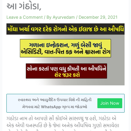
આ ગંઠોડા,
Leave a Comment
/ By
Ayurvedam
/
December 29, 2021
સ્વાસ્થ્ય અને આયુર્વેદિક ઉપચાર વિશે ની માહિતી
Join Now
મેળવવા માટે WhatsApp ગ્રુપ મા જોડાઓ
ગંઠોડા નામ તો આપણે સૌ કોઈએ સાંભળ્યું જ હશે, ગંઠોડા એ
એક એવી વનસ્પતિ છે કે જેમાં અનેક ઔધષિય ગુણો સમાયેલા