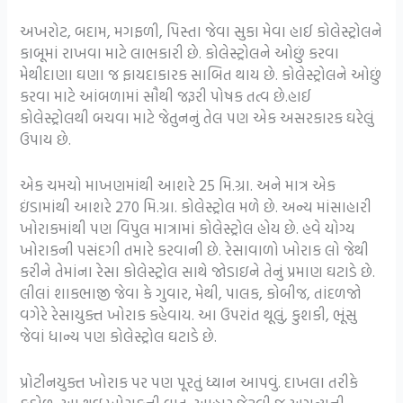
અખરોટ, બદામ, મગફળી, પિસ્તા જેવા સુકા મેવા હાઈ કોલેસ્ટ્રોલને
કાબૂમાં રાખવા માટે લાભકારી છે. કોલેસ્ટ્રોલને ઓછું કરવા
મેથીદાણા ઘણા જ ફાયદાકારક સાબિત થાય છે. કોલેસ્ટ્રોલને ઓછું
કરવા માટે આંબળામાં સૌથી જરૂરી પોષક તત્વ છે.હાઈ
કોલેસ્ટ્રોલથી બચવા માટે જેતુનનું તેલ પણ એક અસરકારક ઘરેલું
ઉપાય છે.
એક ચમચો માખણમાંથી આશરે 25 મિ.ગ્રા. અને માત્ર એક
ઇંડામાંથી આશરે 270 મિ.ગ્રા. કોલેસ્ટ્રોલ મળે છે. અન્ય માંસાહારી
ખોરાકમાંથી પણ વિપુલ માત્રામાં કોલેસ્ટ્રોલ હોય છે. હવે યોગ્ય
ખોરાકની પસંદગી તમારે કરવાની છે. રેસાવાળો ખોરાક લો જેથી
કરીને તેમાંના રેસા કોલેસ્ટ્રોલ સાથે જોડાઇને તેનું પ્રમાણ ઘટાડે છે.
લીલાં શાકભાજી જેવા કે ગુવાર, મેથી, પાલક, કોબીજ, તાંદળજો
વગેરે રેસાયુક્ત ખોરાક કહેવાય. આ ઉપરાંત થૂલું, કુશકી, ભૂંસુ
જેવાં ધાન્ય પણ કોલેસ્ટ્રોલ ઘટાડે છે.
પ્રોટીનયુક્ત ખોરાક પર પણ પૂરતું ધ્યાન આપવું. દાખલા તરીકે