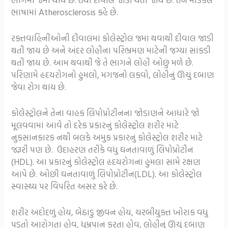
ભાષામાં Atherosclerosis કહે છે.
રક્તવાહિનીઓની દીવાલમાં કોલેસ્ટ્રોલ જમા થવાથી દીવાલ જાડી
થતી જાય છે અને અંદર લોહીના પરિભ્રમણ માટેની જગ્યા સાંકડી
થતી જાય છે. આમ થવાથી જે તે ભાગને લોહી ઓછું મળે છે.
પરિણામે હૃદયરોગનો હુમલો, મગજનો લકવો, લોહીનું ઊંચું દબાણ
જેવા રોગ થાય છે.
કોલેસ્ટ્રોલને તેના વાહક લિપોપ્રોટીનના જોડાણને આધારે જો
મૂલવવામાં આવે તો દરેક પ્રકારનું કોલેસ્ટ્રોલ શરીર માટે
નુકસાનકારક નથી બલકે અમુક પ્રકારનું કોલેસ્ટ્રોલ શરીર માટે
જરૂરી પણ છે. ઉદાહરણ તરીકે વધુ ઘનતાવાળું લિપોપ્રોટીન
(HDL). આ પ્રકારનું કોલેસ્ટ્રોલ હૃદયરોગના હુમલા સામે રક્ષણ
આપે છે. ઓછી ઘનતાવાળું લિપોપ્રોટીન(LDL). આ કોલેસ્ટ્રોલ
સ્વાસ્થ્ય પર વિપરિત અસર કરે છે.
શરીર અદોદળું હોય, બેઠાડુ જીવન હોય, ચરબીયુક્ત ખોરાક વધુ
પડતો આરોગતા હોવ, ધૂમ્રપાન કરતા હોવ, લોહીનું ઊંચું દબાણ