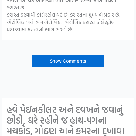
કઠોળ. આ થઇ ખોરાકની વાત. આહાર જેટલી જ અગત્યની
કસરત છે.
કસરત કરવાથી કોલેસ્ટ્રોલ ઘટે છે. કસરતના મુખ્ય બે પ્રકાર છે.
એરોબિક અને અનએરોબિક. એરોબિક કસરત કોલેસ્ટ્રોલ
ઘટાડવામાં મહત્વનો ભાગ ભજવે છે.
Show Comments
હવે પેઇનકીલર અને દવખને જવાનું
છોડો, ઘરે રહીને જ હાથ-પગના
મચકોડ, ગોઠણ અને કમરના દુખાવા