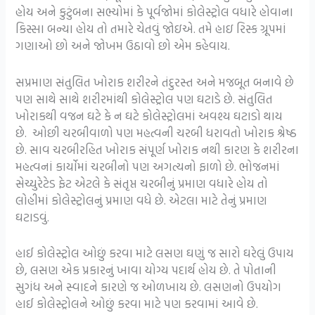
હોય અને કુટુંબના સભ્યોમાં કે પૂર્વજોમાં કોલેસ્ટ્રોલ વધારે હોવાના
કિસ્સા બન્યા હોય તો તમારે ચેતવું જોઇએ. તમે હાઇ રિસ્ક ગ્રૂપમાં
ગણાઓ છો અને જોખમ ઉઠાવો છો એમ કહેવાય.
સપ્રમાણ સંતુલિત ખોરાક શરીરને તંદુરસ્ત અને મજબૂત બનાવે છે
પણ સાથે સાથે શરીરમાંથી કોલેસ્ટ્રોલ પણ ઘટાડે છે. સંતુલિત
ખોરાકથી વજન ઘટે કે ન ઘટે કોલેસ્ટ્રોલમાં અવશ્ય ઘટાડો થાય
છે. ઓછી ચરબીવાળો પણ મહત્વની ચરબી ધરાવતો ખોરાક શ્રેષ્ઠ
છે. સાવ ચરબીરહિત ખોરાક સંપૂર્ણ ખોરાક નથી કારણ કે શરીરના
મહત્વનાં કાર્યોમાં ચરબીનો પણ અગત્યનો ફાળો છે. ભોજનમાં
સેચ્યુરેટેડ ફેટ એટલે કે સંતૃપ્ત ચરબીનું પ્રમાણ વધારે હોય તો
લોહીમાં કોલેસ્ટ્રોલનું પ્રમાણ વધે છે. એટલા માટે તેનું પ્રમાણ
ઘટાડવું.
હાઈ કોલેસ્ટ્રોલ ઓછું કરવા માટે લસણ ઘણું જ સારો ઘરેલું ઉપાય
છે, લસણ એક પ્રકારનું ખાવા યોગ્ય પદાર્થ હોય છે. તે પોતાની
સુગંધ અને સ્વાદને કારણે જ ઓળખાય છે. લસણનો ઉપયોગ
હાઈ કોલેસ્ટ્રોલને ઓછું કરવા માટે પણ કરવામાં આવે છે.