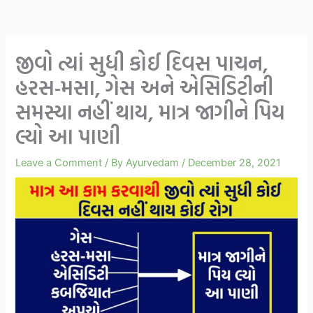
જીવો ત્યાં સુધી કોઈ દિવસ પાચન,
હરસ-મસા, ગેસ અને એસિડિટીની
સમસ્યા નહીં થાય, માત્ર જાગીને પિય
લ્યો આ પાણી
Leave a Comment
/ By
Ayurvedam
/
December 28, 2021