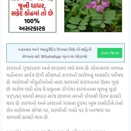
સ્વાસ્થ્ય અને આયુર્વેદિક ઉપચાર વિશે ની માહિતી
Join Now
મેળવવા માટે WhatsApp ગ્રુપ મા જોડાઓ
શરપંખો ગુજરાતમાં અને ભારતમાં બધે થાય છે. ચોમાસામાં અષાઢ
મહીનામાં સર્વત્ર ઉગી નીકળતો શરપંખો બરોળનું અકસીર ઔષધ
છે. બરોળની વીકૃતીઓનો નાશ કરવાનો શરપંખામાં ઉત્તમ ગુણ
છે. બરોળ વધી હોય કે યકૃતના રોગોમાં શરપંખાના મુળનું ચુર્ણ
પા(૧/૪) ચમચી સવાર-સાંજ છાશમાં નાખી પીવાથી ઉત્તમ ફાયદો
થાય છે. શરપંખો અને હળદરને ગાયના દુધમાં ખુબ લસોટીને તેનો
લેપ બરોળના સોજા પર, ચરબીની ગાંઠો પર કે ખરજવા પર
કરવાથી ફાયદો થાય છે.