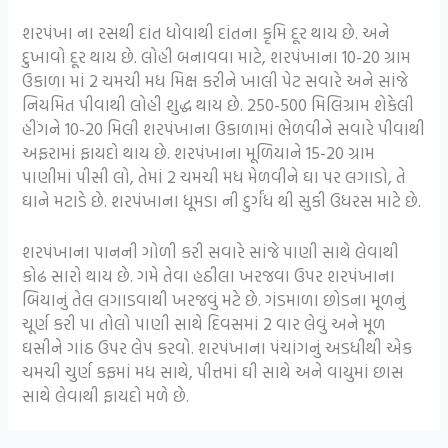
શરપંખા ના રસથી દાંત ધોવાથી દાંતના કૃમિ દૂર થાય છે. અને
દુખાવો દૂર થાય છે. લોહી બનાવવા માટે, શરપંખાના 10-20 ગ્રામ
ઉકાળા માં 2 ચમચી મધ મિક્ષ કરીને ખાલી પેટ સવારે અને સાંજે
નિયમિત પીવાથી લોહી શુદ્ધ થાય છે. 250-500 મિલિગ્રામ શેકેલી
હીંગને 10-20 મિલી શરપંખાના ઉકાળામાં ભેળવીને સવારે પીવાથી
અફરામાં ફાયદો થાય છે. શરપંખાના મૂળિયાને 15-20 ગ્રામ
પાણીમાં પીસી લો, તેમાં 2 ચમચી મધ મેળવીને ઘા પર લગાડો, તે
ઘાને મટાડે છે. શરપંખાના ધૂમડા ની દુર્ગંધ થી સુકી ઉધરસ માટે છે.
શરપંખાના પાનની ગોળી કરી સવારે સાંજે પાણી સાથે લેવાથી
કોઢ સારો થાય છે. ગમે તેવા હઠીલા ખરજવા ઉપર શરપંખાના
બિયાનું તેલ લગાડવાથી ખરજવું મટે છે. ગંડમાળા છોડના મૂળનું
ચૂર્ણ કરી પા તોલો પાણી સાથે દિવસમાં 2 વાર લેવું અને મૂળ
ઘસીને ગાંઠ ઉપર લેપ કરવો. શરપંખાના પંચાંગનું અડધીથી એક
ચમચી ચુર્ણ કફમાં મધ સાથે, પીત્તમાં ઘી સાથે અને વાયુમાં છાસ
સાથે લેવાથી ફાયદો મળે છે.