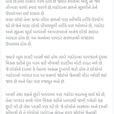
હોય છે.તેની તાસીર ગરમ હોય છે જ્યારે સ્વાદમાં આદુ ની જેમ
તીખાશ વાળો સ્વાદ ઘરાવે છે,ગંઠોડાના ફળને સૂકવીને તેને
ઉપયોગમાં લઈ શકાય છે.
ઘણા લોકો તેના કાચા લીલા ફળનો પણ ઔષધિ તરીકે ઉરયોગ
કરે છે.જેને ઘણા લોકો પીપળમૂળી તરીકે પણ ઓળખે છે, ગંઠોડા
અને સૂંઠના ચૂર્ણ ખાવાની આપણઆને અનેક લોકો સલાહ
આપતા હોય છે. આ બંન્નેના પાવડર સરળતાથી બજારમાં
ઉપલબ્ધ હોય છે.
જ્યારે ખૂબ શરદી ખાસી થઈ હોય ત્યારે ગંઠોડાના પાવજરને દૂધમાં
મિક્સ કરીને દૂધ ગરમ કરી પીવાથી શરદીમાં મોટી રાહત મળે છે.
જે લોકોને દાંતમાં કે પેઢામાં અસહ્ય દુખાવો થતો હોય તે લોકોએ
ગંઠોડાનો પાવડર દાંત પર ઘસવો જોઈએ જેનાથી પીડા ઓછી થઈ
જાય છે અને પેઠા પણ મજબૂત બને છે.
ખાસી તથા કફને છૂટો પાડવામાં પણ ગંઠોડા મહત્વનું કાર્ય કરે છે,
તેના પાવડર સાથે ગોળ મિક્સ કરીને ખાવાથી જામી ગયેલો કફ
છૂટો પડે છે તેથા ખાસી પણ મટે છે. જે લોકોને અસ્થમા અને દમની
બીમાકી છે તે લોકોએ ગંઠોડાનું સેવન કરવું જોઈએ જેનાથી