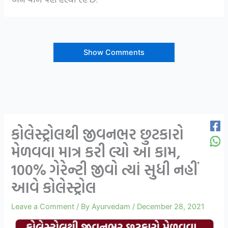
Show Comments
કોલેસ્ટ્રોલથી જીવનભર છુટકારો
મેળવવા માત્ર કરી લ્યો આ કામ,
100% ગેરેન્ટી જીવો ત્યાં સુધી નહીં
આવે કોલેસ્ટ્રોલ
Leave a Comment
/ By
Ayurvedam
/
December 28, 2021