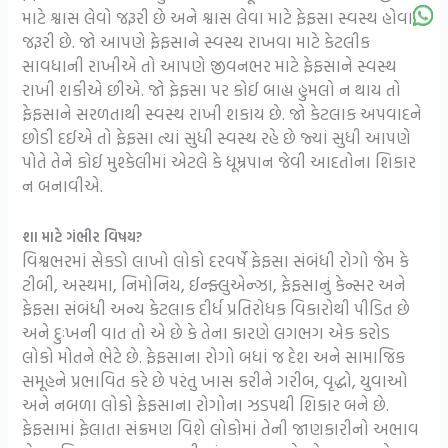
માટે શ્વાસ લેવો જરૂરી છે અને શ્વાસ લેવા માટે ફેફસા સ્વસ્થ હોવા
જરૂરી છે. જો આપણે ફેફસાને સ્વસ્થ રાખવા માટે કેટલીક
સાવધાની રાખીએ તો આપણે જીવનભર માટે ફેફસાને સ્વસ્થ
રાખી શકીએ છીએ. જો ફેફસા પર કોઈ બાહ્ય હુમલો ન થાય તો
ફેફસાને સરળતાથી સ્વસ્થ રાખી શકાય છે. જો કેટલાક અપવાદને
છોડી દઈએ તો ફેફસા ત્યાં સુધી સ્વસ્થ રહે છે જ્યાં સુધી આપણે
પોતે તેને કોઈ મુશ્કેલીમાં એટલે કે ધૂમ્રપાન જેવી આદતોના શિકાર
ન બનાવીએ.
શા માટે ગંભીર વિષય?
વિશ્વભરમાં સેકડો લાખો લોકો દરવર્ષે ફેફસા સંબંધી રોગો જેમ કે
ટીબી, અસ્થમા, નિમોનિય, ઈન્ફ્લુએન્ઝા, ફેફસાનું કેન્સર અને
ફેફસા સંબંધી અન્ય કેટલાક દીર્ધ પ્રતિરોધક વિકારોથી પીડિત છે
અને દુઃખની વાત તો એ છે કે તેના કારણે લગભગ એક કરોડ
લોકો મોતને ભેટે છે. ફેફસાના રોગો બધાં જ દેશ અને સામાજિક
સમૂહને પ્રભાવિત કરે છે પરંતુ ખાસ કરીને ગરીબ, વૃદ્ધો, યુવાઓ
અને નબળા લોકો ફેફસાના રોગોના ઝડપથી શિકાર બને છે.
ફેફસામાં ફેલાતા સંક્રમણ વિશે લોકોમાં તેની જાણકારીનો અભાવ