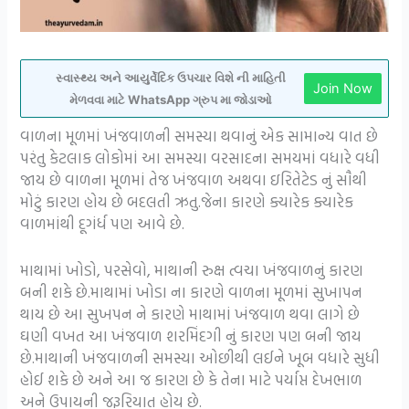
સ્વાસ્થ્ય અને આયુર્વેદિક ઉપચાર વિશે ની માહિતી
Join Now
મેળવવા માટે WhatsApp ગ્રુપ મા જોડાઓ
વાળના મૂળમાં ખંજવાળની સમસ્યા થવાનું એક સામાન્ય વાત છે
પરંતુ કેટલાક લોકોમાં આ સમસ્યા વરસાદના સમયમાં વધારે વધી
જાય છે વાળના મૂળમાં તેજ ખંજવાળ અથવા ઇરિતેટેડ નું સૌથી
મોટું કારણ હોય છે બદલતી ઋતુ.જેના કારણે ક્યારેક ક્યારેક
વાળમાંથી દૂગંર્ધ પણ આવે છે.
માથામાં ખોડો, પરસેવો, માથાની રુક્ષ ત્વચા ખંજવાળનું કારણ
બની શકે છે.માથામાં ખોડા ના કારણે વાળના મૂળમાં સુખાપન
થાય છે આ સુખપન ને કારણે માથામાં ખંજવાળ થવા લાગે છે
ઘણી વખત આ ખંજવાળ શરમિંદગી નું કારણ પણ બની જાય
છે.માથાની ખંજવાળની સમસ્યા ઓછીથી લઈને ખૂબ વધારે સુધી
હોઈ શકે છે અને આ જ કારણ છે કે તેના માટે પર્યાપ્ત દેખભાળ
અને ઉપાયની જરૂરિયાત હોય છે.