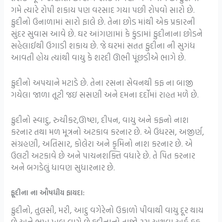
ગમે ત્યારે રોપી શકાય પણ વરસાદ ગયા પછી રોપવો સારો છે.
ફુદીનો ઉનાળામાં સારો ફાલે છે. તેના છોડ માંથી એક પ્રકારની
સુંદર સુવાસ આવે છે. ઘર આંગણામાં કે કુંડામાં ફુદીનાના છોડને
સહેલાઈથી ઉગાડી શકાય છે. જે ઘરમાં સતત ફુદીના ની સુગંધ
આવતી હોય ત્યાંથી વાયુ કે શરદી ઊભી પૂંછડીએ ભાગે છે.
ફુદીનો અપચાને મટાડે છે. તેના રસના સેવનથી કફ ના બાજી
ગયેલા જાળા તૂટી જઇ સસણી અને દમના દર્દોમાં રાહત મળે છે.
ફુદીનો સ્વાદુ, રુચીકર,ઊષ્ણ, દીપન, વાયુ અને કફનો નાશ
કરનાર તથા મળ મૂત્રનો અટકાવ કરનાર છે. એ ઉધરસ, અજીર્ણ,
સંગ્રહણી, અતિસાર, કોલેરા અને કૃમિનો નાશ કરનાર છે. એ
ઉલટી અટકાવે છે અને પાચનશક્તિ વધારે છે. તે પિત કરનાર
અને બગડેલું ધાવણ સુધારનાર છે.
ફૂદીના ના ઔષધીય ફાયદા:
ફુદીનો, તુલસી, મરી, આદુ વગેરેનો ઉકાળો પીવાથી વાયુ દૂર થાય
છે અને ભૂખ ખૂબ લાગે છે.ફુદીનાનો તાજો રસ અથવા અર્ક કફ-