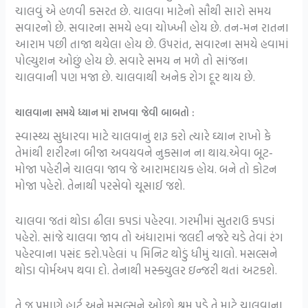
ચાલવું એ હળવી કસરત છે. ચાલવા માટેનો સૌથી સારો સમય
સવારનો છે. સવારના સમયે હવા ચોખ્ખી હોય છે. તન-મન રાતના
આરામ પછી તાજા થયેલા હોય છે. ઉપરાંત, સવારના સમયે હવામાં
પોલ્યુશન ઓછું હોય છે. સવારે સમય ન મળે તો સાંજના
ચાલવાની પણ મજા છે. ચાલવાથી અનેક રોગ દૂર થાય છે.
ચાલવાના સમયે ધ્યાન માં રાખવા જેવી બાબતો :
સ્વાસ્થ્ય સુધારવા માટે ચાલવાનું શરૂ કરો ત્યારે ઘ્યાન રાખો કે
તેમાંથી શરીરના બીજા અવયવને નુકસાન ના થાય.એવા બૂટ-
મોજા પહેરીને ચાલવા જાવ જે આરામદાયક હોય. બને તો કોટન
મોજા પહેરો. તેનાથી પરસેવો ચૂસાઈ જશે.
ચાલવા જતાં થોડા ઢીલા કપડાં પહેરવા. ગરમીમાં સુતરાઉ કપડાં
પહેરો. સાંજે ચાલવા જાવ તો અંધારામાં જલદી નજરે ચડે તેવાં રંગ
પહેરવાના પસંદ કરો.પહેલાં ૫ મિનિટ થોડું ધીમું ચાલો. મસલ્સને
થોડા વોર્મઅપ થવા દો. તેનાથી મસ્ક્યુલર ઇન્જરી થતાં અટકશે.
તે જ પ્રમાણે હાર્ટ અને મસલ્સને ઓછો શ્રમ પડે તે માટે ચાલવાના