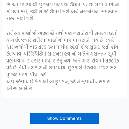
છે. આ સમસ્યાથી છૂટકારો મેળવવા ઊંઘતાં પહેલાં ગરમ પાણીના
કોગળા કરો, જેથી સોજો ઊતરી જશે અને નસકોરાંની સમસ્યામાં
રાહત મળી જશે.
શરીરમાં પાણીની અછત હોવાથી પણ નસકોરાંની સમસ્યા ઉભી
થાય છે. જ્યારે શરીરમાં પાણીની માત્રામાં ઘટાડો થાય છે, ત્યારે
શ્વાસનળીથી નાક તરફ જતા માર્ગમાં રહેલો ભેજ સુકાઈ જતો હોય
છે. આવી પરિસ્થિતિમાં સાઇનસ હવાની ગતિને શ્વસનતંત્ર સુધી
પહોંચવામાં સહકાર આપી શકતું નથી અને શ્વાસ લેવામાં તકલીફ
પડે છે. તેથી નસકોરાંની સમસ્યાથી છુટકારો મેળવવા દિવસભર
પુષ્કળ પાણી પીધા કરો.
એવુ કહેવાય છે કે ડાબી બાજુ પડખું કરીને સૂવાથી નસકોરા
ઓછા બોલે છે.
Show Comments