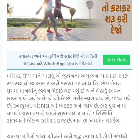
સ્વાસ્થ્ય અને આયુર્વેદિક ઉપચાર વિશે ની માહિતી
Join Now
મેળવવા માટે WhatsApp ગ્રુપ મા જોડાઓ
ખોરાક, ઊંઘ અને ચાલવું એ જીવનના અગત્યના પાસા છે. સારું
સ્વાસ્થ્ય યોગ્ય આહાર અને કસરત પર આધારિત છે.વર્તમાન
યુગમાં માનવીનું જીવન બેઠાડું થઇ ગયું છે અને બેઠાડું જીવન
લાંબાગાળે અનેક રોગને નોતરે છે. શરીર સ્થુળ થાય છે, વજન વધે
છે, સ્નાયુઓ, માંસપેશીઓ અક્કડ બની જાય છે. ભર યુવાનીમાં
યુવાનો ચુસ્ત થવાને બદલે સુસ્ત થઇ જાય છે. પરિસ્થિતિ
ટાળવાનો એક અક્સીર ઇલાજ છે. અને છે નિયમિત વોકિંગ.
ચાલવા માટેની જગ્યા ચોખ્ખી અને શુદ્ધ હવાવાળી હોવી જોઈએ.