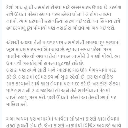
દેશી ગાય નું ઘી નસકોરાં રોકવા માટે અસરકારક ઉપાય છે. દરરોજ
રાત્રે ઊંઘતાં પહેલાં હળવા ગરમ કરેલા ઘીનાં 1-2 ટીપાં નાકમાં
નાખો. આમ કરવાથી શ્વસનક્રિયા સરળ થઇ જશે. આ સિવાય રાત્રે
હળદરવાળું દૂધ પીવાથી પણ નસકોરા બોલવાનાં બંધ થઈ જશે.
એલચી અથવા તેનો પાવડર પણ નસકોરાંની સમસ્યા દૂર કરવામાં
ખૂબ ફાયદાકારક સાબિત થાય છે. સૂવાના સમય પહેલાં ગરમ
પાણીમાં એલચી અથવા તેનો પાવડર નાખીને તે પાણી પીઓ. આ
ઉપાયથી નસકોરાંની સમસ્યા દૂર થઈ શકે છે.
લસણ પણ તમને સારી અને આરામદાયક ઊંઘ મેળવવામાં મદદ
કરે છે. લસણમાં દર્દ મટાડવાનો ગુણ રહેલો છે. લસણ બ્લોકેજ
સાફ કરવાની સાથે શ્વાસ લેવામાં પણ મદદ કરે છે. નસકોરાં રોકવા
માટે લસણની 2-4 કળીઓ લો અને તેને સરસિયાના તેલમાં
નાખી હળવું ગરમ કરો. પછી ઊંઘતાં પહેલાં આ તેલથી છાતી પર
માલિશ કરો.
ગળા અથવા શ્વસન માર્ગમાં આવેલા સોજાના કારણે શ્વાસ લેવામાં
તકલીફ થતી હોય છે, જેના કારણે નાકમાંથી વિચિત્ર અવાજો આવે