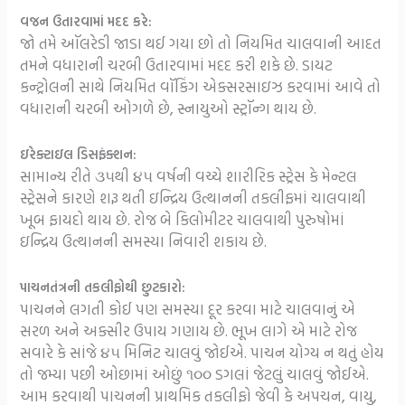
વજન ઉતારવામાં મદદ કરે:
જો તમે ઑલરેડી જાડા થઈ ગયા છો તો નિયમિત ચાલવાની આદત
તમને વધારાની ચરબી ઉતારવામાં મદદ કરી શકે છે. ડાયટ
કન્ટ્રોલની સાથે નિયમિત વૉકિંગ એક્સરસાઇઝ કરવામાં આવે તો
વધારાની ચરબી ઓગળે છે, સ્નાયુઓ સ્ટ્રૉન્ગ થાય છે.
ઇરેક્ટાઇલ ડિસફંક્શન:
સામાન્ય રીતે ૩૫થી ૪૫ વર્ષની વચ્ચે શારીરિક સ્ટ્રેસ કે મેન્ટલ
સ્ટ્રેસને કારણે શરૂ થતી ઇન્દ્રિય ઉત્થાનની તકલીફમાં ચાલવાથી
ખૂબ ફાયદો થાય છે. રોજ બે કિલોમીટર ચાલવાથી પુરુષોમાં
ઇન્દ્રિય ઉત્થાનની સમસ્યા નિવારી શકાય છે.
પાચનતંત્રની તકલીફોથી છુટકારો:
પાચનને લગતી કોઈ પણ સમસ્યા દૂર કરવા માટે ચાલવાનું એ
સરળ અને અક્સીર ઉપાય ગણાય છે. ભૂખ લાગે એ માટે રોજ
સવારે કે સાંજે ૪૫ મિનિટ ચાલવું જોઈએ. પાચન યોગ્ય ન થતું હોય
તો જમ્યા પછી ઓછામાં ઓછું ૧૦૦ ડગલાં જેટલું ચાલવું જોઈએ.
આમ કરવાથી પાચનની પ્રાથમિક તકલીફો જેવી કે અપચન, વાયુ,