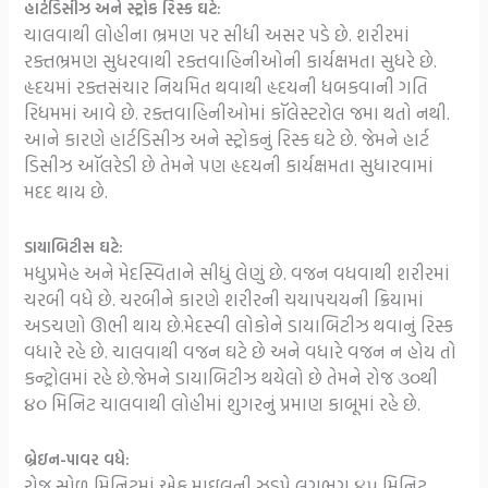
હાર્ટડિસીઝ અને સ્ટ્રોક રિસ્ક ઘટે:
ચાલવાથી લોહીના ભ્રમણ પર સીધી અસર પડે છે. શરીરમાં
રક્તભ્રમણ સુધરવાથી રક્તવાહિનીઓની કાર્યક્ષમતા સુધરે છે.
હૃદયમાં રક્તસંચાર નિયમિત થવાથી હૃદયની ધબકવાની ગતિ
રિધમમાં આવે છે. રક્તવાહિનીઓમાં કૉલેસ્ટરોલ જમા થતો નથી.
આને કારણે હાર્ટડિસીઝ અને સ્ટ્રોકનું રિસ્ક ઘટે છે. જેમને હાર્ટ
ડિસીઝ ઑલરેડી છે તેમને પણ હૃદયની કાર્યક્ષમતા સુધારવામાં
મદદ થાય છે.
ડાયાબિટીસ ઘટે:
મધુપ્રમેહ અને મેદસ્વિતાને સીધું લેણું છે. વજન વધવાથી શરીરમાં
ચરબી વધે છે. ચરબીને કારણે શરીરની ચયાપચયની ક્રિયામાં
અડચણો ઊભી થાય છે.મેદસ્વી લોકોને ડાયાબિટીઝ થવાનું રિસ્ક
વધારે રહે છે. ચાલવાથી વજન ઘટે છે અને વધારે વજન ન હોય તો
કન્ટ્રોલમાં રહે છે.જેમને ડાયાબિટીઝ થયેલો છે તેમને રોજ ૩૦થી
૪૦ મિનિટ ચાલવાથી લોહીમાં શુગરનું પ્રમાણ કાબૂમાં રહે છે.
બ્રેઇન-પાવર વધે:
રોજ સોળ મિનિટમાં એક માઇલની ઝડપે લગભગ ૪૫ મિનિટ