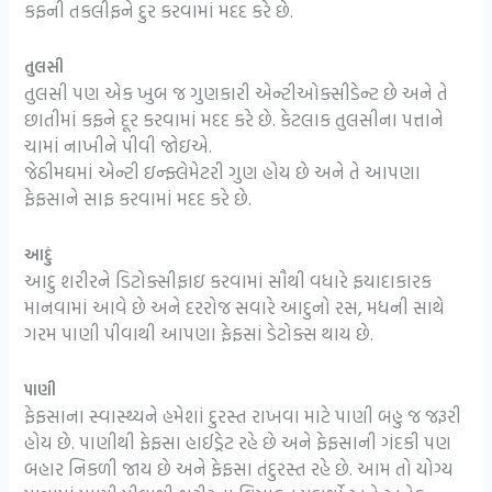
કફની તકલીફને દુર કરવામાં મદદ કરે છે.
તુલસી
તુલસી પણ એક ખુબ જ ગુણકારી એન્ટીઓક્સીડેન્ટ છે અને તે
છાતીમાં કફને દૂર કરવામાં મદદ કરે છે. કેટલાક તુલસીના પત્તાને
ચામાં નાખીને પીવી જોઇએ.
જેઠીમઘમાં એન્ટી ઇન્ફ્લેમેટરી ગુણ હોય છે અને તે આપણા
ફેફસાને સાફ કરવામાં મદદ કરે છે.
આદું
આદુ શરીરને ડિટોક્સીફાઇ કરવામાં સૌથી વધારે ફયાદાકારક
માનવામાં આવે છે અને દરરોજ સવારે આદુનો રસ, મધની સાથે
ગરમ પાણી પીવાથી આપણા ફેફસાં ડેટોક્સ થાય છે.
પાણી
ફેફસાના સ્વાસ્થ્યને હમેશાં દુરસ્ત રાખવા માટે પાણી બહુ જ જરૂરી
હોય છે. પાણીથી ફેફસા હાઈડ્રેટ રહે છે અને ફેફસાની ગંદકી પણ
બહાર નિકળી જાય છે અને ફેફસા તંદુરસ્ત રહે છે. આમ તો યોગ્ય