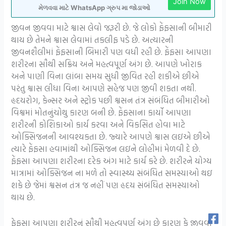
Join Now
મેળવવા માટે WhatsApp ગ્રુપ મા જોડાઓ
જીવન જીવવા માટે શ્વાસ લેવો જરૂરી છે. જે લોકો ફેંફસાની બીમારી
થાય છે તેમને શ્વાસ લેવામાં તકલીફ પડે છે. અત્યારની
જીવનશૈલીમાં ફેંફસાની બિમારી પણ વધી રહી છે. ફેંફસા આપણા
શરીરના સૌથી સક્રિય અને મહત્વપૂર્ણ અંગ છે. આપણે ખોરાક
અને પાણી વિના લાંબા સમય સુધી જીવિત રહી શકીએ છીએ
પરંતુ શ્વાસ લીધા વિના આપણે સહેજ પણ જીવી શકતા નથી.
હૃદયરોગ, કેન્સર અને સ્ટ્રોક પછી શ્વસન તંત્ર સંબંધિત બીમારીઓ
વિશ્વમાં મોતનુંચોથુ કારણ બની છે. ફેંફસાના કાર્યો આપણા
શરીરની કોશિકાઓ કાર્ય કરવા અને વિકસિત હોવા માટે
ઓક્સિજનની આવશ્યકતા છે. જ્યારે આપણે શ્વાસ લઇએ છીએ
ત્યારે ફેંફસા હવામાંથી ઓક્સિજન લઇને લોહીમાં મેળવી દે છે.
ફેંફસા આપણા શરીરના દરેક અંગ માટે કાર્ય કરે છે. શરીરને યોગ્ય
માત્રામાં ઓક્સિજન ના મળે તો સ્વાસ્થ્ય સંબંધિત સમસ્યાઓ થઇ
શકે છે જેમાં શ્વસન તંત્ર જ નહીં પણ હૃદય સંબંધિત સમસ્યાઓ
થાય છે.
ફેફસા આપણા શરીરનું સૌથી મહત્વપૂર્ણ અંગ છે કારણ કે જીવવા