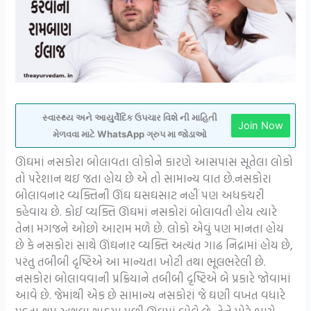
સ્વાસ્થ્ય અને આયુર્વેદિક ઉપચાર વિશે ની માહિતી
Join Now
મેળવવા માટે WhatsApp ગ્રુપ મા જોડાઓ
ઊંઘમાં નસકોરા બોલાવતા લોકોને કારણે આસપાસ સૂતેલા લોકો
તો પરેશાન થઇ જતા હોય છે એ તો સામાન્ય વાત છે.નસકોરા
બોલાવનાર વ્યક્તિની ઊંઘ ઘસઘસાટ નહીં પણ અધકચરી
કહેવાય છે. કોઈ વ્યક્તિ ઊંઘમાં નસકોરાં બોલાવતી હોય ત્યારે
તેના મગજને ઓછો આરામ મળે છે. લોકો એવું પણ માનતા હોય
છે કે નસકોરાં સાથે ઊંઘનાર વ્યક્તિ અત્યંત ગાઢ નિદ્રામાં હોય છે,
પરંતુ તબીબી દૃષ્ટિએ આ માન્યતા ખોટી તથા ભૂલભરેલી છે.
નસકોરાં બોલાવવાની પ્રક્રિયાને તબીબી દૃષ્ટિએ બે પ્રકારે જોવામાં
આવે છે. જેમાંથી એક છે સામાન્ય નસકોરાં જે ઘણી વખત વધારે