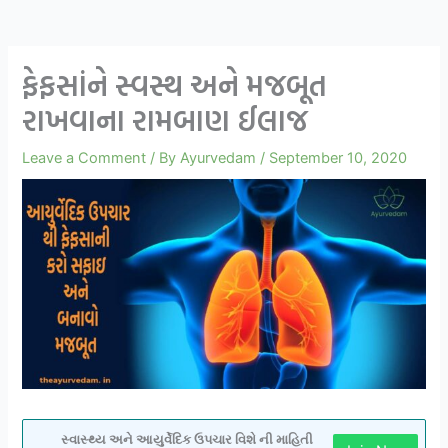
ફેફસાંને સ્વસ્થ અને મજબૂત
રાખવાના રામબાણ ઈલાજ
Leave a Comment
/ By
Ayurvedam
/
September 10, 2020
સ્વાસ્થ્ય અને આયુર્વેદિક ઉપચાર વિશે ની માહિતી