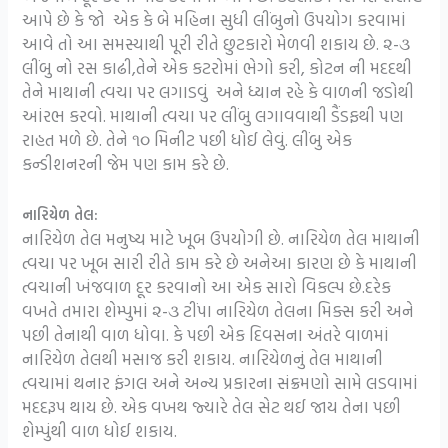
આપે છે કે જો એક કે બે મહિના સુધી લીંબુનો ઉપયોગ કરવામાં
આવે તો આ સમસ્યાથી પૂરી રીતે છુટકારો મેળવી શકાય છે. ૨-૩
લીંબુ નો રસ કાઢી,તેને એક કટરોમાં ભેગો કરી, કોટન ની મદદથી
તેને માથાની ત્વચા પર લગાડવું અને ધ્યાન રહે કે વાળની જડોથી
આંરભ કરવો. માથાની ત્વચા પર લીંબુ લગાવવાથી ડૈંડફથી પણ
રાહત મળે છે. તેને ૧૦ મિનીટ પછી ધોઈ લેવું. લીંબુ એક
કન્ડીશનરની જેમ પણ કામ કરે છે.
નારિયેળ તેલ:
નારિયેળ તેલ મનુષ્ય માટે ખૂબ ઉપયોગી છે. નારિયેળ તેલ માથાની
ત્વચા પર ખૂબ સારી રીતે કામ કરે છે અનેઆ કારણ છે કે માથાની
ત્વચાની ખંજવાળ દૂર કરવાનો આ એક સારો વિકલ્પ છે.દરેક
વખતે તમારા શેમ્પુમાં ૨-૩ ટીંપા નારિયેળ તેલના મિક્સ કરી અને
પછી તેનાથી વાળ ધોવા. કે પછી એક દિવસના અંતરે વાળમાં
નારિયેળ તેલથી મસાજ કરી શકાય. નારિયેળનું તેલ માથાની
ત્વચામાં થનાર ફંગલ અને અન્ય પ્રકારના સંક્રમણો સામે લડવામાં
મદદરૂપ થાય છે. એક વખથ જ્યારે તેલ સેટ થઈ જાય તેના પછી
શેમ્પુંથી વાળ ધોઈ શકાય.