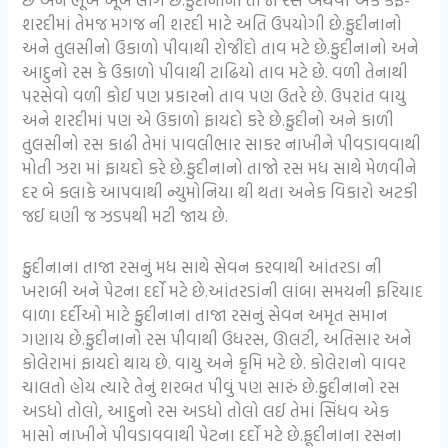
શરદીમાં તેમજ મગજ ની શરદી માટે અતિ ઉપયોગી છે.ફુદીનાનો
અને તુલસીનો ઉકાળો પીવાથી રોજીંદો તાવ મટે છે.ફુદીનાનો અને
આદુનો રસ કે ઉકાળો પીવાથી ટાઢિયો તાવ મટે છે. વળી તેનાથી
પરસેવો વળી કોઈ પણ પ્રકારનો તાવ પણ ઉતરે છે. ઉપરાંત વાયુ
અને શરદીમાં પણ એ ઉકાળો ફાયદો કરે છે.ફુદીનો અને કાળી
તુલસીનો રસ કાઢી તેમાં પાવલીભાર સાકર નાખીને પીવડાવવાથી
મોતી ઝરા માં ફાયદો કરે છે.ફુદીનાનો તાજો રસ મધ સાથે મેળવીને
દર બે કલાકે આપવાથી ન્યુમોનિયા થી થતા અનેક વિકારો અટકી
જઈ ઘણી જ ઝડપથી મટી જાય છે.
ફુદીનાના તાજા રસનું મધ સાથે સેવન કરવાથી આંતરડા ની
ખરાબી અને પેટના દર્દો મટે છે.આંતરડાંની લાંબા સમયની ફરિયાદ
વાળા દર્દીઓ માટે ફુદીનાના તાજા રસનું સેવન અમૃત સમાન
ગણાય છે.ફુદીનાનો રસ પીવાથી ઉધરસ, ઊલટી, અતિસાર અને
કોલેરામાં ફાયદો થાય છે. વાયુ અને કૃમિ મટે છે. કોલેરાનો વાવર
ચાલતો હોય ત્યારે તેનું શરબત પીવું પણ સારું છે.ફુદીનાનો રસ
અડધો તોલો, આદુનો રસ અડધો તોલો લઈ તેમાં સિંધવ એક
માસો નાખીને પીવડાવવાથી પેટના દર્દો મટે છે.ફૂદીનાના રસના