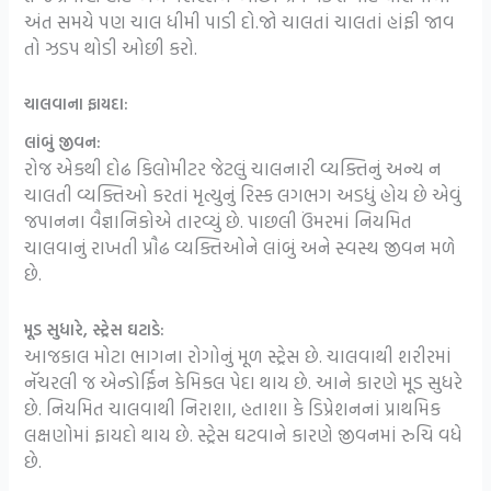
અંત સમયે પણ ચાલ ધીમી પાડી દો.જો ચાલતાં ચાલતાં હાંફી જાવ
તો ઝડપ થોડી ઓછી કરો.
ચાલવાના ફાયદા:
લાંબું જીવન:
રોજ એકથી દોઢ કિલોમીટર જેટલું ચાલનારી વ્યક્તિનું અન્ય ન
ચાલતી વ્યક્તિઓ કરતાં મૃત્યુનું રિસ્ક લગભગ અડધું હોય છે એવું
જપાનના વૈજ્ઞાનિકોએ તારવ્યું છે. પાછલી ઉંમરમાં નિયમિત
ચાલવાનું રાખતી પ્રૌઢ વ્યક્તિઓને લાંબું અને સ્વસ્થ જીવન મળે
છે.
મૂડ સુધારે, સ્ટ્રેસ ઘટાડે:
આજકાલ મોટા ભાગના રોગોનું મૂળ સ્ટ્રેસ છે. ચાલવાથી શરીરમાં
નૅચરલી જ એન્ડોર્ફિન કેમિકલ પેદા થાય છે. આને કારણે મૂડ સુધરે
છે. નિયમિત ચાલવાથી નિરાશા, હતાશા કે ડિપ્રેશનનાં પ્રાથમિક
લક્ષણોમાં ફાયદો થાય છે. સ્ટ્રેસ ઘટવાને કારણે જીવનમાં રુચિ વધે
છે.