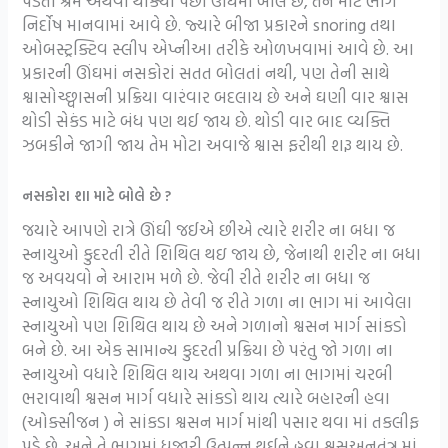
પડતા શ્રમ અથવા થાક્યા પછી ઊંઘમાં બોલે છે, તેને મોટે ભાગે
નિર્દોષ માનવામાં આવે છે. જ્યારે બીજા પ્રકારને snoring તથા
ઓબસ્ટ્રક્ટિવ સ્લીપ એપ્નીઆ તરીકે ઓળખવામાં આવે છે. આ
પ્રકારની ઊંઘમાં નસકોરાં સતત બોલતાં નથી, પણ તેની સાથે
શ્વાસોચ્છ્વાસની પ્રક્રિયા વારંવાર બદલાય છે અને ઘણી વાર શ્વાસ
થોડી સેકંડ માટે બંધ પણ થઈ જાય છે. થોડી વાર બાદ વ્યક્તિ
ઝબકીને જાગી જાય તેમ મોટા અવાજે શ્વાસ ફરીથી શરૂ થાય છે.
નસકોરા શા માટે બોલે છે ?
જયારે આપણે રાત્રે ઊંઘી જઈએ છીએ ત્યારે શરીર ના બધા જ
સ્નાયુઓ કુદરતી રીતે શિથિલ થઇ જાય છે, જેનાથી શરીર ના બધા
જ અવયવો ને આરામ મળે છે. જેવી રીતે શરીર ના બધા જ
સ્નાયુઓ શિથિલ થાય છે તેવી જ રીતે ગળા ના ભાગ માં આવેલા
સ્નાયુઓ પણ શિથિલ થાય છે અને ગળાનો શ્વસન માર્ગ સાંકડો
બને છે. આ એક સામાન્ય કુદરતી પ્રક્રિયા છે પરંતુ જો ગળા ના
સ્નાયુઓ વધારે શિથિલ થાય અથવા ગળા ના ભાગમાં ચરબી
ભરાવાથી શ્વસન માર્ગ વધારે સાંકડો થાય ત્યારે બહારની હવા
(ઓક્સીજન ) ને સાંકડા શ્વસન માર્ગ માંથી પસાર થવા માં તકલીફ
પડે છે. અને તે ભાગમાં ધ્રુજારી ઉત્પન્ન થઈને હવા શ્વસઅનતંત્ર માં