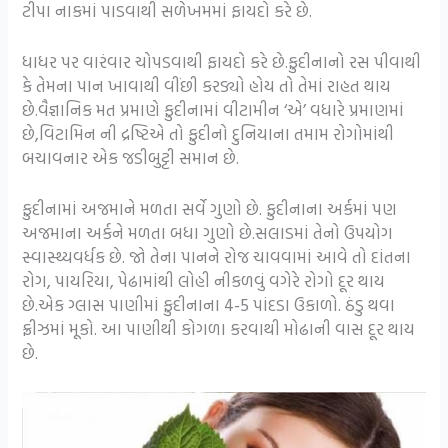
ટીપા નાકમાં પાડવાથી સળેખમમાં ફાયદો કરે છે.
ધાધર પર વારંવાર ચોપડવાથી ફાયદો કરે છે.ફુદીનાનો રસ પીવાથી
કે તેમના પાન ખાવાથી વીંછી કરડ્યો હોય તો તેમાં રાહત થાય
છે.વૈજ્ઞાનિક મત પ્રમાણે ફુદીનામાં વીટામીન ‘એ’ વધારે પ્રમાણમાં
છે,વિટામિન ની દ્રષ્ટિએ તો ફુદીનો દુનિયાના તમામ રોગોમાંથી
બચાવનાર એક જડીબુટ્ટી સમાન છે.
ફુદીનામાં અજમાને મળતા સર્વે ગુણો છે. ફુદીનાના અર્કમાં પણ
અજમાના અર્કને મળતા બધા ગુણો છે.સલાડમાં તેનો ઉપયોગ
સ્વાસ્થ્યવર્ધક છે. જો તેના પાનને રોજ ચાવવામાં આવે તો દાંતના
રોગ, પાયરિયા, પેઢામાંથી લોહી નીકળવું વગેરે રોગો દૂર થાય
છે.એક ગ્લાસ પાણીમાં ફુદીનાના 4-5 પાંદડા ઉકાળો. ઠંડુ થવા
ફ્રીઝમાં મૂકો. આ પાણીથી કોગળા કરવાથી મોઢાની વાસ દૂર થાય
છે.