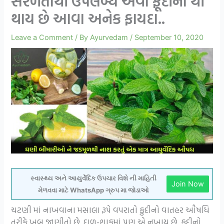
સરળતાથી ઉપલબ્ધ એવા ફૂદીના થી
થાય છે આવા અનેક ફાયદા..
Leave a Comment
/ By
Ayurvedam
/
September 10, 2020
સ્વાસ્થ્ય અને આયુર્વેદિક ઉપચાર વિશે ની માહિતી
Join Now
મેળવવા માટે WhatsApp ગ્રુપ મા જોડાઓ
ચટણી માં નાખવાના મસાલા રૂપે વપરાતો ફુદીનો વાતહર ઔષધિ
તરીકે ખૂબ જાણીતો છે. દાળ-શાકમાં પણ એ નખાય છે. ફુદીનો