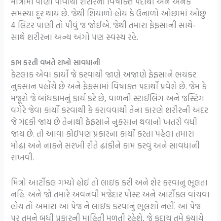
માત્રામાં પાણી પીવાથી શરીરના વિષાક્ત પદાર્થો અને અનેક
સમસ્યા દૂર થાય છે. જેથી શિયાળો હોય કે ઉનાળો ઓછામાં ઓછું
4 લિટર પાણી તો પીવું જ જોઈએ. જેથી તમારા ફેફસાની સાથે-
સાથે શરીરના અન્ય અંગો પણ સ્વસ્થ રહે.
કામ કરતી વખતે રાખો સાવધાની
કેટલાક એવા કાર્યો જે કરવાથી જાણે અજાણે ફેફસાને ભયંકર
નુકસાન પહોંચે છે અને ફેફસામાં વિષાક્ત પદાર્થો પ્રવેશે છે. જેમ કે
મજૂરો જે બાંધકામનું કાર્ય કરે છે, વાળની સ્ટાઈલિંગ અને જસ્ટિંગ
વગેરે જેવા કાર્યો કરવાથી કે કરાવવાથી તેના કારણે શરીરની અંદર
જે ગંદકી જાય છે તેનાથી ફેફસાને નુકસાન થવાનો ખતરો વધી
જાય છે. તો આવા કોઈપણ પ્રકારના કાર્યો કરતા પહેલાં તમારા
મોઢા અને નાકને સરખી રીતે ઢાંકીને કામ કરવું અને સાવધાની
રાખવી.
મિત્રો આર્ટીકલ ગમ્યો હોઈ તો લાઇક કરી અને શેર કરવાનું ભૂલતા
નહિ. અને જો તમારે અવનવી મજેદાર પોસ્ટ અને આર્ટીકલ વાંચવા
હોય તો અમારા આ પેજ ને લાઇક કરવાનું ભૂલશો નહીં. આ પેજ
પર તમને બધી પ્રકારની માહિતી મળતી રહેશે, જે કદાચ તમે ક્યાંયે