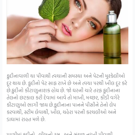
ફુદીનાવાળી ચા પીવાથી ત્વચાની સમસ્યા અને પેટની મુશ્કેલીઓ
દૂર થાય છે. ફુદીનો પેટ સાફ રાખે છે અને ત્વચા પરથી ખીલ દૂર કરે
છે.ફુદીનો કીટાણુનાશક હોય છે. જો ઘરની ચારે તરફ ફુદીનાના
તેલનો છંટકાલ કરી દેવામાં આવે તો માખી, મચ્છર, કીડી વગેરે
કીટાણુઓ ભાગી જાય છે.ફુદીનાના પાનને પીસીને તેનો લેપ
કરવાથી, સ્ટીમ લેવાથી, ખીલ, ચહેરા પરની કરચલીઓ અને
ડાઘામાં રાહત મળે છે.
પાણીમાં ફુદીનો , લીંબુનો રસ, અને સંચળ નાંખી પીવાથી