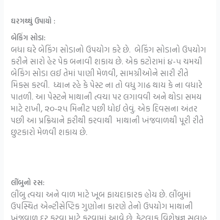
ઘરગથ્થું ઉપાયો :
બેકિંગ સોડા:
બધા ઘરે બેકિંગ સોડાનો ઉપયોગ કરે છે. બેકિંગ સોડાનો ઉપયોગ
કરીને સારો હેર પેક બનાવી શકાય છે. એક કટોરામાં ૪-૫ ચમચી
બેકિંગ સોડા લઈ તેમાં પાણી મેળવી, સામગ્રીઓને સારી રીતે
મિક્સ કરવી. ધ્યાન રહે કે પેસ્ટ ના તો વધુ ગાઢ થાય કે ના વધારે
પાતળી. આ પેસ્ટને માથાની ત્વચા પર લગાવવી અને થોડા સમય
માટે રાખી, ૨૦-૨૫ મિનીટ પછી ધોઈ લેવું. એક દિવસના અંતર
પછી આ પ્રક્રિયાને ફરીથી કરવાથી માથાની ખંજવાળથી પૂરી રીતે
છુટકારો મેળવી શકાય છે.
લીંબુનો રસ:
લીંબુ ત્વચા અને વાળ માટે ખૂબ ફાયદાકારક હોય છે. લીંબુમાં
ઉપસ્થિત એન્ટીસેપ્ટિક ગુણોના કારણે તેનો ઉપયોગ માથાની
ખંજવાળ દૂર કરવા માટે કરવામાં આવે છે. કેટલાક વિશેષજ્ઞ સલાહ