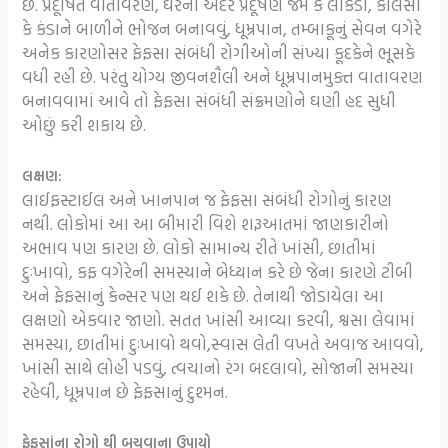
છે. પ્રદૂષિત વાતાવરણ, ઘરની અંદર પ્રદૂષણ જેમ કે લાકડા, કોલસા
કે કંડાને બાળીને ભોજન બનાવવું, ધૂમ્રપાન, તમ્બાકૂનું સેવન વગેરે
અનેક કારણોસર ફેફસા સંબંધી રોગીઓની સંખ્યા કૂદકેને ભૂસકે
વધી રહી છે. પરંતુ યોગ્ય જીવનશૈલી અને ધૂમ્રપાનમુક્ત વાતાવરણ
બનાવવામાં આવે તો ફેફસા સંબંધી સંક્રમણોને ઘણી હદ સુધી
ઓછું કરી શકાય છે.
લક્ષણ:
લાઈફસ્ટાઈલ અને ખાનપાન જ ફેફસા સંબંધી રોગોનું કારણ
નથી. લોકોમાં આ આ બીમારી વિશે શરૂઆતમાં જાણકારીનો
અભાવ પણ કારણ છે. લોકો સામાન્ય રીતે ખાંસી, છાતીમાં
દુઃખાવો, કફ વગેરેની સમસ્યાને બેધ્યાન કરે છે જેના કારણે ટીબી
અને ફેફસાનું કેન્સર પણ થઈ શકે છે. તેનાથી જોડાયેલા આ
લક્ષણો એકવાર જાણો. સતત ખાંસી આવ્યા કરવી, શ્વસા લેવામાં
સમસ્યા, છાતીમાં દુઃખાવો થવો,સ્વાસ લેતી વખતે અવાજ આવવો,
ખાંસી સાથે લોહી પડવું, ત્વચાનો રંગ બદલાવો, સોજાની સમસ્યા
રહેવી, ધૂમ્રપાન છે ફેફસાનું દુશ્મન.
ફેફસાંના રોગો થી બચવાના ઉપાયો