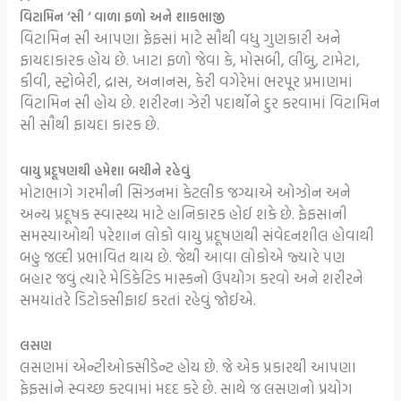
વિટામિન ‘સી ‘ વાળા ફળો અને શાકભાજી
વિટામિન સી આપણા ફેફસાં માટે સૌથી વધુ ગુણકારી અને
ફાયદાકારક હોય છે. ખાટા ફળો જેવા કે, મોસબી, લીંબુ, ટામેટા,
કીવી, સ્ટ્રોબેરી, દ્રાસ, અનાનસ, કેરી વગેરેમાં ભરપૂર પ્રમાણમાં
વિટામિન સી હોય છે. શરીરના ઝેરી પદાર્થોને દુર કરવામાં વિટામિન
સી સૌથી ફાયદા કારક છે.
વાયુ પ્રદૂષણથી હમેશા બચીને રહેવું
મોટાભાગે ગરમીની સિઝનમાં કેટલીક જગ્યાએ ઓઝોન અને
અન્ય પ્રદૂષક સ્વાસ્થ્ય માટે હાનિકારક હોઈ શકે છે. ફેફસાની
સમસ્યાઓથી પરેશાન લોકો વાયુ પ્રદૂષણથી સંવેદનશીલ હોવાથી
બહુ જલ્દી પ્રભાવિત થાય છે. જેથી આવા લોકોએ જ્યારે પણ
બહાર જવું ત્યારે મેડિકેટિડ માસ્કનો ઉપયોગ કરવો અને શરીરને
સમયાંતરે ડિટોક્સીફાઈ કરતાં રહેવું જોઈએ.
લસણ
લસણમાં એન્ટીઓક્સીડેન્ટ હોય છે. જે એક પ્રકારથી આપણા
ફેફસાંને સ્વચ્છ કરવામાં મદદ કરે છે. સાથે જ લસણનો પ્રયોગ