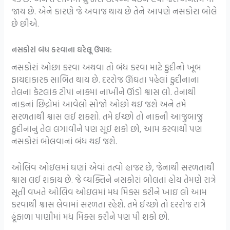
જાય છે. એને કારણે જે અવાજ થાય છે તેને આપણે નસકોરા બોલે
છે છીએ.
નસકોરાં બંધ કરવાના ઘરેલૂ ઉપાય:
નસકોરાં ઓછા કરવા અથવા તો બંધ કરવા માટે ફુદીનો ખૂબ
ફાયદાકારક સાબિત થાય છે. દરરોજ ઊંઘતા પહેલાં ફુદીનાના
તેલનાં કેટલાંક ટીપાં નાકમાં નાખીને ઊંડો શ્વાસ લો. તેનાથી
નાકનાં છિદ્રોમાં આવેલો સોજો ઓછો થઇ જશે અને તમે
સરળતાથી શ્વાસ લઈ શકશો. તમે ઈચ્છો તો નાકની આજુબાજુ
ફુદીનાનું તેલ લગાવીને પણ સૂઈ શકો છો, આમ કરવાથી પણ
નસકોરાં બોલવાનાં બંધ થઈ જશે.
ઓલિવ ઓઇલમાં ઘણાં એવાં તત્વો હાજર છે, જેનાથી સરળતાથી
શ્વાસ લઈ શકાય છે. જે વ્યક્તિને નસકોરાં બોલતાં હોય તેમણે રાત્રે
સૂતી વખતે ઓલિવ ઓઇલમાં મધ મિક્સ કરીને ખાઇ લો આમ
કરવાથી શ્વાસ લેવામાં સરળતા રહેશે. તમે ઈચ્છો તો દરરોજ રાત્રે
હૂંફાળા પાણીમાં મધ મિક્સ કરીને પણ પી શકો છો.