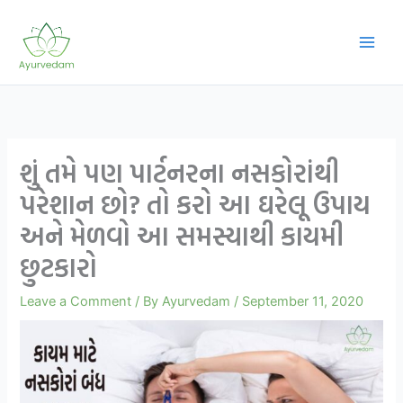
Skip
to
content
શું તમે પણ પાર્ટનરના નસકોરાંથી
પરેશાન છો? તો કરો આ ઘરેલૂ ઉપાય
અને મેળવો આ સમસ્યાથી કાયમી
છુટકારો
Leave a Comment
/ By
Ayurvedam
/
September 11, 2020