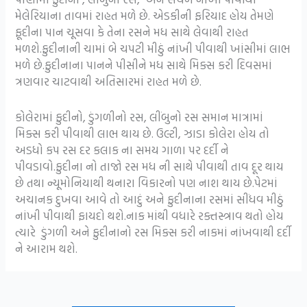
મેલેરિયાના તાવમાં રાહત મળે છે. એડકીની ફરિયાદ હોય તેમણે
ફૂદીના પાન ચૂસવા કે તેના રસને મધ સાથે લેવાથી રાહત
મળશે.ફુદીનાની ચામાં બે ચપટી મીઠું નાંખી પીવાથી ખાંસીમાં લાભ
મળે છે.ફુદીનાના પાનને પીસીને મધ સાથે મિક્સ કરી દિવસમાં
ત્રણવાર ચાટવાથી અતિસારમાં રાહત મળે છે.
કોલેરામાં ફુદીનો, ડુંગળીનો રસ, લીંબુનો રસ સમાન માત્રામાં
મિક્સ કરી પીવાથી લાભ થાય છે. ઉલ્ટી, ઝાડા કોલેરા હોય તો
અડધો કપ રસ દર કલાક ના સમય ગાળા પર દર્દી ને
પીવડાવો.ફુદીના નો તાજો રસ મધ ની સાથે પીવાથી તાવ દૂર થાય
છે તથા ન્યૂમોનિયાથી થનારા વિકારનો પણ નાશ થાય છે.પેટમાં
અચાનક દુખવા આવે તો આદું અને ફુદીનાના રસમાં સીંધવ મીઠું
નાંખી પીવાથી ફાયદો થશે.નાક માંથી વધારે રક્તસ્ત્રાવ થતો હોય
ત્યારે ડુંગળી અને ફુદીનાનો રસ મિક્સ કરી નાકમાં નાંખવાથી દર્દી
ને આરામ થશે.