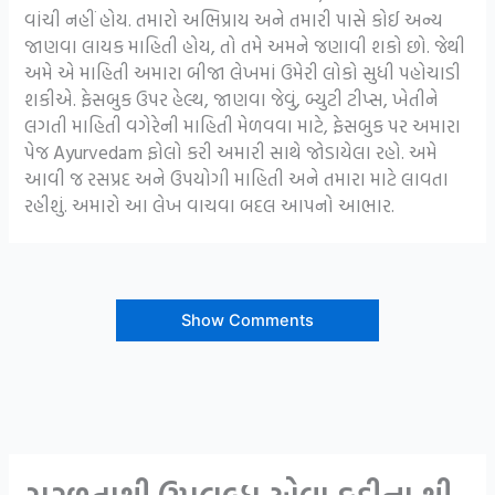
વાંચી નહીં હોય. તમારો અભિપ્રાય અને તમારી પાસે કોઈ અન્ય
જાણવા લાયક માહિતી હોય, તો તમે અમને જણાવી શકો છો. જેથી
અમે એ માહિતી અમારા બીજા લેખમાં ઉમેરી લોકો સુધી પહોચાડી
શકીએ. ફેસબુક ઉપર હેલ્થ, જાણવા જેવું, બ્યુટી ટીપ્સ, ખેતીને
લગતી માહિતી વગેરેની માહિતી મેળવવા માટે, ફેસબુક પર અમારા
પેજ Ayurvedam ફોલો કરી અમારી સાથે જોડાયેલા રહો. અમે
આવી જ રસપ્રદ અને ઉપયોગી માહિતી અને તમારા માટે લાવતા
રહીશું. અમારો આ લેખ વાચવા બદલ આપનો આભાર.
Show Comments