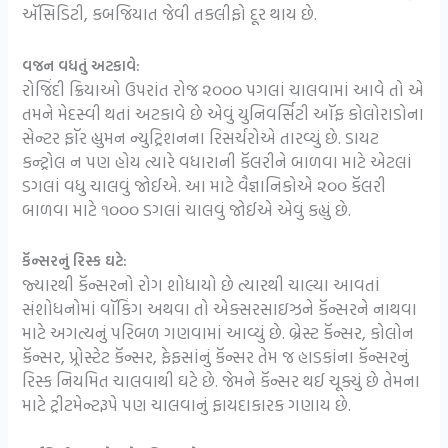
ઍસિડિટી, કબજિયાત જેવી તકલીફો દૂર થાય છે.
વજન વધતું અટકાવે:
રોજિંદી ક્રિયાઓ ઉપરાંત રોજ ૨૦૦૦ પગલાં ચાલવામાં આવે તો એ
તમને મેદસ્વી થતાં અટકાવે છે એવું યુનિવર્સિટી ઑફ કોલોરાડોના
સેન્ટર ફૉર હ્યુમન ન્યુટ્રિશનના રિસર્ચરોએ તારવ્યું છે. ડાયટ
કન્ટ્રોલ ન પણ હોય ત્યારે વધારાની કૅલરીને બાળવા માટે એટલાં
ડગલાં વધુ ચાલવું જોઈએ. આ માટે વૈજ્ઞાનિકોએ ૨૦૦ કૅલરી
બાળવા માટે ૧૦૦૦ ડગલાં ચાલવું જોઈએ એવું કહ્યું છે.
કૅન્સરનું રિસ્ક ઘટે:
જ્યારથી કૅન્સરનો રોગ શોધાયો છે ત્યારથી ચાલ્યા આવતાં
સંશોધનોમાં વૉકિંગ અથવા તો એક્સરસાઇઝને કૅન્સરને નાથવા
માટે અગત્યનું પરિબળ ગણવામાં આવ્યું છે. બ્રેસ્ટ કૅન્સર, કોલોન
કૅન્સર, પ્ર્રોસ્ટેટ કૅન્સર, ફેફસાંનું કૅન્સર તેમ જ હાડકાંના કૅન્સરનું
રિસ્ક નિયમિત ચાલવાથી ઘટે છે. જેમને કૅન્સર થઈ ચૂક્યું છે તેમના
માટે ટ્રીટમેન્ટરૂપે પણ ચાલવાનું ફાયદાકારક ગણાય છે.