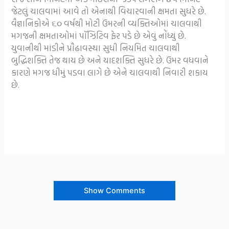
જેટલું ચાલવામાં આવે તો એનાથી વિચારવાની ક્ષમતા સુધરે છે.
વૈજ્ઞાનિકોએ ૬૦ વર્ષથી મોટી ઉંમરની વ્યક્તિઓમાં ચાલવાથી
મગજની ક્ષમતાઓમાં પૉઝિટિવ ફેર પડે છે એવું નોંધ્યું છે.
યુવાનીથી માંડીને પ્રૌઢાવસ્થા સુધી નિયમિત ચાલવાથી
બુદ્ધિશક્તિ તેજ થાય છે અને યાદશક્તિ સુધરે છે. ઉંમર વધવાને
કારણે મગજ ધીમું પડવા લાગે છે એને ચાલવાથી નિવારી શકાય
છે.
Show Comments