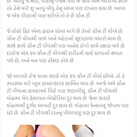
છે. એટલું જ નહીં, પોતાનું વજન વધી ન જાય અને આરોગ્ય સારું
રહે તેને માટે શું ખાવુ-પીવું તેનું ધ્યાન પણ રાખતા થયા છે. આવા
જ એક પીણાંની વાત કરીએ તો તે છે ગ્રીન ટી.
જે લોકો ફિટ એન્ડ ફાઇન રહેવા માગે છે તેઓ ગ્રીન ટી પીએ છે.
ગ્રીન ટી પીવાથી વાળ અને ચહેરાની સુંદરતામાં વધારો થાય છે,
સાથે સાથે ગ્રીન ટી પીવાથી પણ અનેક રોગો સામે રક્ષણ મળે છે.
દરરોજ એક કપ ગ્રીન ટી પીવાથી શરીરની કાર્ય કરવાની ક્ષમતા
વધે છે, અને મન પણ તીક્ષ્ણ હોય છે.
જો આપણે રોજ ચાના બદલે એક કપ ગ્રીન ટી પીએ છીએ, તો તે
સ્વાસ્થ્ય માટે ખૂબ ફાયદાકારક સાબિત થાય છે. આજે અમે ગ્રીન
ટી પીવાના ફાયદાઓ વિશે પણ જણાવીશું. ગ્રીન ટી પીવાથી
મોઢામાં ચેપ ફેલાવતા બેક્ટેરિયા દૂર થાય છે. જેના કારણે
મોઢામાંથી દુર્ગંધ આવતી દૂર થાય છે. મોઢાના કેન્સરનું જોખમ પણ
ઘટે છે. ગ્રીન ટી પીવાથી દાંતનું પીળાપણું પણ દૂર થાય છે.