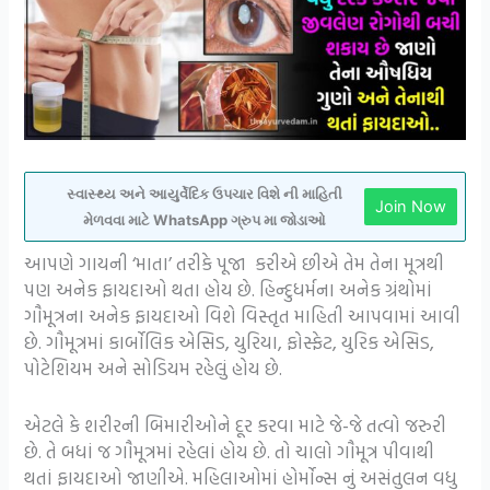
સ્વાસ્થ્ય અને આયુર્વેદિક ઉપચાર વિશે ની માહિતી
Join Now
મેળવવા માટે WhatsApp ગ્રુપ મા જોડાઓ
આપણે ગાયની ‘માતા’ તરીકે પૂજા કરીએ છીએ તેમ તેના મૂત્રથી
પણ અનેક ફાયદાઓ થતા હોય છે. હિન્દુધર્મના અનેક ગ્રંથોમાં
ગૌમૂત્રના અનેક ફાયદાઓ વિશે વિસ્તૃત માહિતી આપવામાં આવી
છે. ગૌમૂત્રમાં કાર્બોલિક એસિડ, યુરિયા, ફોસ્ફેટ, યુરિક એસિડ,
પોટેશિયમ અને સોડિયમ રહેલું હોય છે.
એટલે કે શરીરની બિમારીઓને દૂર કરવા માટે જે-જે તત્વો જરુરી
છે. તે બધાં જ ગૌમૂત્રમાં રહેલાં હોય છે. તો ચાલો ગૌમૂત્ર પીવાથી
થતાં ફાયદાઓ જાણીએ. મહિલાઓમાં હોર્મોન્સ નું અસંતુલન વધુ