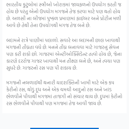
ભારતીય કુટુંબોમાં સ્ત્રીઓ ખોરાકમાં જાયફળનો ઉપયોગ કરતી જ
હોય છે પરંતુ એનો ઉપયોગ મગજને તેજ કરવા માટે પણ થતો હોય
છે. અળસી ના બીજમાં પુષ્કળ પ્રમાણમાં ફાઈબર અને પ્રોટીન મળી
આવે છે તેથી તેના ઉપયોગથી મગજ તેજ બને છે.
બદામને રાત્રે પાણીમાં પલાળો. સવારે આ બદામની છાલ ખાવાથી
મગજની તીવ્રતા વધે છે. મનને તીવ્ર બનાવવા માટે ગાજરનું સેવન
પણ કરી શકો છો. ગાજરમાં એન્ટીઓક્સિડેન્ટ તત્વો હોય છે, જેના
કારણે દરરોજ ગાજર ખાવાથી મન તીક્ષ્ણ બને છે, અને ત્વચા પણ
સુધરે છે. ગાજરનો રસ પણ પી શકાય છે.
મગજની નબળાઈથી થનારી યાદશક્તિની ખામી માટે એક કપ
કેરીનો રસ, થોડું દૂધ અને એક ચમચી આદુનો રસ અને ખાંડ
ભેળવીને પીવાથી મગજમાં તાજગી નો સંચાર થાય છે. દુધમાં કેરીનો
રસ ભેળવીને પીવાથી પણ મગજમાં તેજ આવી જાય છે.