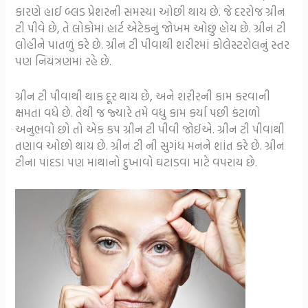
કારણે હાઈ બ્લડ પ્રેશરની સમસ્યા ઓછી થાય છે. જે દરરોજ ગ્રીન
ટી પીવે છે, તે લોકોમાં હાર્ટ એટેકનું જોખમ ઓછું હોય છે. ગ્રીન ટી
લોહીને પાતળું કરે છે. ગ્રીન ટી પીવાથી શરીરમાં કોલેસ્ટરોલનું સ્તર
પણ નિયંત્રણમાં રહે છે.
ગ્રીન ટી પીવાથી થાક દૂર થાય છે, અને શરીરની કામ કરવાની
ક્ષમતા વધે છે. તેથી જ જ્યારે તમે વધુ કામ કર્યા પછી કંટાળો
અનુભવો છો તો એક કપ ગ્રીન ટી પીવી જોઈએ. ગ્રીન ટી પીવાથી
તણાવ ઓછો થાય છે. ગ્રીન ટી ની સુગંધ મનને શાંત કરે છે. ગ્રીન
ટીના પાંદડા પણ માથાનો દુખાવો ઘટાડવા માટે વપરાય છે.