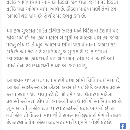
તરીકે ઓળખવામાં આવે છે. ફિંડલા જેને ઘણી જગ્યા પર ડિંડલા
તરીકે પણ ઓળખવામાં આવે છે. ફીંડલા પાક્યા પછી તેનો રંગ
જાંબલી થઈ જાય છે તે થોર પર ઉગતું ફળ છે.
આ ફળ ગુજરાત સહિત દક્ષિણ ભારત અને વિદેશના દેશોમાં પણ
જોવા મળે છે. આ ફળ મોટાભાગે સૂકી આબોહવા હોય ત્યાં જોવા
મળતું હોય છે. તે ખુબ ઓછા પાણીમાં પણ પોતાનો વિકાસ કરી
શકે છે. આ ફળ શરીર માટે ઘણું જ ગુણકારી છે. ફીંડલાના
સ્વાસ્થ્યલક્ષી ફાયદાઓ પણ ઘણા થતાં હોય છે તો આજે અમે
તમને તેના સ્વાસ્થ્યલક્ષી ફાયદાઓ જણાવીશું.
આજકાલ વજન વધવાના કારણે ઘણા લોકો ચિંતિત થઈ રહ્યા છે,
આજની લાઈફ સ્ટાઈલ એટલી બદલાઈ ગઈ છે કે અઢળક પ્રયાસ
કરવા છતાં વજન વધતું રહે છે. જો તમે વજન ઉતારવા માટેના
પ્રયાસો કરી રહ્યા હોવ તો આ હેલ્ધી ફળ ઉપયોગી સાબિત થાય છે.
ભૂખ લગતી ન હોય છતાં વારંવાર કંઈકને કંઈક ખાવની ઈચ્છા
થતી હોય તો ફિંડલા ખાવાથી તે સમસ્યાથી છુટકારો મેળવી શકાય
છે. કારણ કે તેમાં રહેલા ફાઈબર તમારી ભૂખને ઓછી કરે છે.