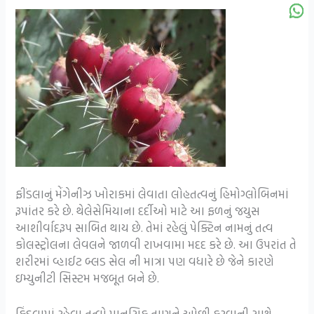
ફીંડલાનું મેંગેનીઝ ખોરાકમાં લેવાતા લોહતત્વનું હિમોગ્લોબિનમાં
રૂપાંતર કરે છે. થેલેસેમિયાના દર્દીઓ માટે આ ફળનું જયુસ
આશીર્વાદરૂપ સાબિત થાય છે. તેમાં રહેલું પેક્ટિન નામનું તત્વ
કોલસ્ટ્રોલના લેવલને જાળવી રાખવામા મદદ કરે છે. આ ઉપરાંત તે
શરીરમાં વ્હાઈટ બ્લડ સેલ ની માત્રા પણ વધારે છે જેને કારણે
ઇમ્યુનીટી સિસ્ટમ મજબૂત બને છે.
ફિંડલામાં રહેલા તત્વો માનસિક તાણને ઓછી કરવાની સાથે