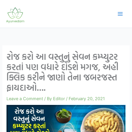
Skip
to
content
રોજ કરો આ વસ્તુનું સેવન કમ્પ્યુટર
કરતાં પણ વધારે દોડશે મગજ, અહી
ક્લિક કરીને જાણો તેના જબરજસ્ત
ફાયદાઓ….
Leave a Comment
/ By
Editor
/
February 20, 2021