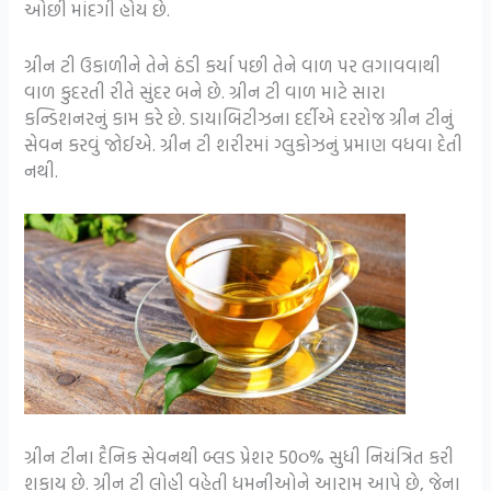
ઓછી માંદગી હોય છે.
ગ્રીન ટી ઉકાળીને તેને ઠંડી કર્યા પછી તેને વાળ પર લગાવવાથી
વાળ કુદરતી રીતે સુંદર બને છે. ગ્રીન ટી વાળ માટે સારા
કન્ડિશનરનું કામ કરે છે. ડાયાબિટીઝના દર્દીએ દરરોજ ગ્રીન ટીનું
સેવન કરવું જોઈએ. ગ્રીન ટી શરીરમાં ગ્લુકોઝનું પ્રમાણ વધવા દેતી
નથી.
ગ્રીન ટીના દૈનિક સેવનથી બ્લડ પ્રેશર 50૦% સુધી નિયંત્રિત કરી
શકાય છે. ગ્રીન ટી લોહી વહેતી ધમનીઓને આરામ આપે છે, જેના