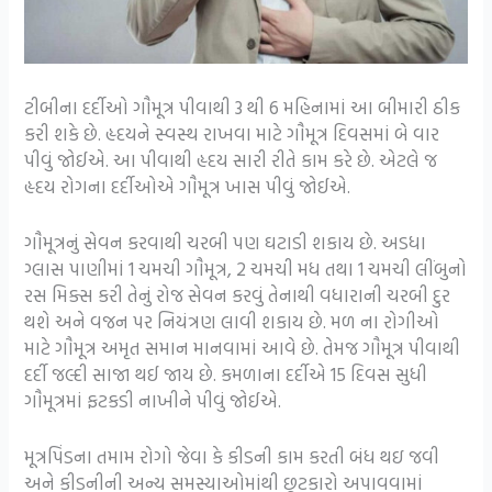
ટીબીના દર્દીઓ ગૌમૂત્ર પીવાથી 3 થી 6 મહિનામાં આ બીમારી ઠીક
કરી શકે છે. હૃદયને સ્વસ્થ રાખવા માટે ગૌમૂત્ર દિવસમાં બે વાર
પીવું જોઈએ. આ પીવાથી હૃદય સારી રીતે કામ કરે છે. એટલે જ
હૃદય રોગના દર્દીઓએ ગૌમૂત્ર ખાસ પીવું જોઈએ.
ગૌમૂત્રનું સેવન કરવાથી ચરબી પણ ઘટાડી શકાય છે. અડધા
ગ્લાસ પાણીમાં 1 ચમચી ગૌમૂત્ર, 2 ચમચી મધ તથા 1 ચમચી લીંબુનો
રસ મિક્સ કરી તેનું રોજ સેવન કરવું તેનાથી વધારાની ચરબી દુર
થશે અને વજન પર નિયંત્રણ લાવી શકાય છે. મળ ના રોગીઓ
માટે ગૌમૂત્ર અમૃત સમાન માનવામાં આવે છે. તેમજ ગૌમૂત્ર પીવાથી
દર્દી જલ્દી સાજા થઈ જાય છે. કમળાના દર્દીએ 15 દિવસ સુધી
ગૌમૂત્રમાં ફટકડી નાખીને પીવું જોઈએ.
મૂત્રપિંડના તમામ રોગો જેવા કે કીડની કામ કરતી બંધ થઇ જવી
અને કીડનીની અન્ય સમસ્યાઓમાંથી છૂટકારો અપાવવામાં