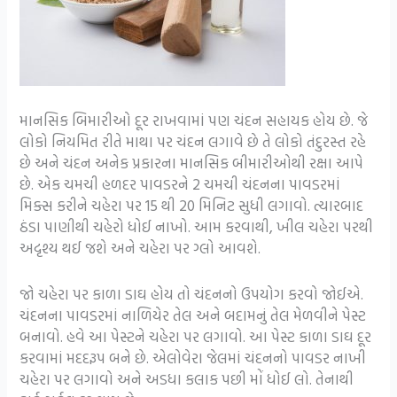
માનસિક બિમારીઓ દૂર રાખવામાં પણ ચંદન સહાયક હોય છે. જે
લોકો નિયમિત રીતે માથા પર ચંદન લગાવે છે તે લોકો તંદુરસ્ત રહે
છે અને ચંદન અનેક પ્રકારના માનસિક બીમારીઓથી રક્ષા આપે
છે. એક ચમચી હળદર પાવડરને 2 ચમચી ચંદનના પાવડરમાં
મિક્સ કરીને ચહેરા પર 15 થી 20 મિનિટ સુધી લગાવો. ત્યારબાદ
ઠંડા પાણીથી ચહેરો ધોઈ નાખો. આમ કરવાથી, ખીલ ચહેરા પરથી
અદૃશ્ય થઈ જશે અને ચહેરા પર ગ્લો આવશે.
જો ચહેરા પર કાળા ડાઘ હોય તો ચંદનનો ઉપયોગ કરવો જોઈએ.
ચંદનના પાવડરમાં નાળિયેર તેલ અને બદામનું તેલ મેળવીને પેસ્ટ
બનાવો. હવે આ પેસ્ટને ચહેરા પર લગાવો. આ પેસ્ટ કાળા ડાઘ દૂર
કરવામાં મદદરૂપ બને છે. એલોવેરા જેલમાં ચંદનનો પાવડર નાખી
ચહેરા પર લગાવો અને અડધા કલાક પછી મોં ધોઈ લો. તેનાથી