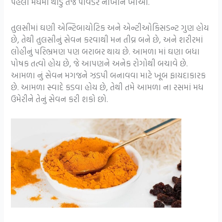
પહેલા મધમાં થોડું તજ પાવડર નાખીને ખાઓ.
તુલસીમાં ઘણી એન્ટિબાયોટિક અને એન્ટીઓકિસડન્ટ ગુણ હોય
છે, તેથી તુલસીનું સેવન કરવાથી મન તીવ્ર બને છે, અને શરીરમાં
લોહીનું પરિભ્રમણ પણ બરાબર થાય છે. આમળા માં ઘણા બધા
પોષક તત્વો હોય છે, જે આપણને અનેક રોગોથી બચાવે છે.
આમળા નું સેવન મગજને ઝડપી બનાવવા માટે ખૂબ ફાયદાકારક
છે. આમળા સ્વાદે કડવા હોય છે, તેથી તમે આમળા ના રસમાં મધ
ઉમેરીને તેનું સેવન કરી શકો છો.