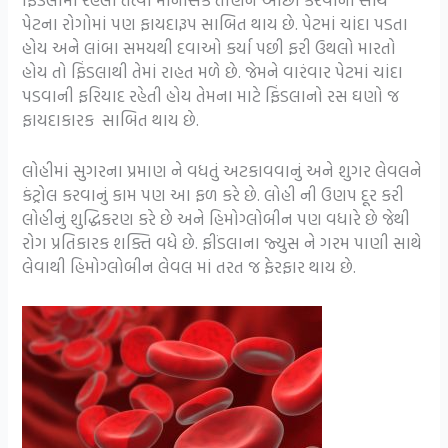
પેટના રોગોમાં પણ ફાયદારૂપ સાબિત થાય છે. પેટમાં ચાંદા પડતા
હોય અને લાંબા સમયથી દવાઓ કર્યા પછી ફરી ઉથલો મારતો
હોય તો ફિંડલાથી તેમાં રાહત મળે છે. જેમને વારંવાર પેટમાં ચાંદા
પડવાની ફરિયાદ રહેતી હોય તેમના માટે ફિંડલાનો રસ ઘણો જ
ફાયદાકારક સાબિત થાય છે.
લોહીમાં સુગરના પ્રમાણ ને વધતું અટકાવવાનું અને શુગર લેવલને
કંટ્રોલ કરવાનું કામ પણ આ ફળ કરે છે. લોહી ની ઉણપ દૂર કરી
લોહીનું શુદ્ધિકરણ કરે છે અને હિમોગ્લોબીન પણ વધારે છે જેથી
રોગ પ્રતિકારક શક્તિ વધે છે. ફીંડલાના જ્યુસ ને ગરમ પાણી સાથે
લેવાથી હિમોગ્લોબીન લેવલ માં તરત જ ફેરફાર થાય છે.