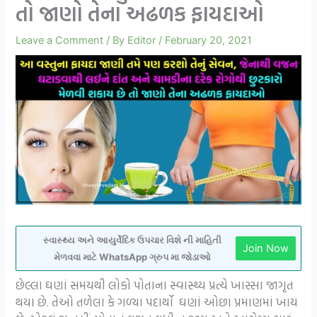
તો જાણો તેના અઢળક ફાયદાઓ
Leave a Comment
/ By
Editor
/
February 20, 2021
સ્વાસ્થ્ય અને આયુર્વેદિક ઉપચાર વિશે ની માહિતી
Join Now
મેળવવા માટે WhatsApp ગ્રુપ મા જોડાઓ
છેલ્લા ઘણાં સમયથી લોકો પોતાના સ્વાસ્થ્ય પ્રત્યે ખાસ્સા જાગૃત
થયા છે. તેઓ તળેલા કે ગળ્યા પદાર્થો ઘણાં ઓછા પ્રમાણમાં ખાય