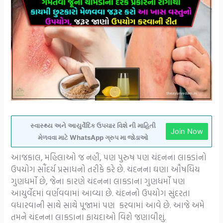
સ્વાસ્થ્ય અને આયુર્વેદિક ઉપચાર વિશે ની માહિતી
Join Now
મેળવવા માટે WhatsApp ગ્રુપ મા જોડાઓ
આજકાલ, મહિલાઓ જ નહીં, પણ પુરુષ પણ ચંદનના લાકડાંનો
ઉપયોગ સૌંદર્ય પ્રસાધનો તરીકે કરે છે. ચંદનના ઘણા ઔષધિય
ગુણધર્મો છે, જેના કારણે ચંદનના લાકડાના ગુણધર્મો પણ
આયુર્વેદમાં વર્ણવવામાં આવ્યા છે. ચંદનનો ઉપયોગ સુંદરતા
વધારવાની સાથે સાથે પૂજામાં પણ કરવામાં આવે છે. આજે અમે
તમને ચંદનના લાકડાના ફાયદાઓ વિશે જણાવીશું.