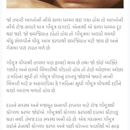
જો તમારી આંખોની નીચે કાળા ધબ્બા થઇ ગયા હોય તો આંખોની
નીચે રોજ-સવારે માત્ર ગૌમૂત્ર લગાડો. એનાથી એ કાળા ધબ્બા દૂર
થઇ જશે. જો કબજિયાત રહેતો હોય તો ગૌમૂત્રમાં અડધી ચમચી
મીઠું ભેળવીને પીવું. આમ કરવાથી કબજિયાત મટી જાય છે અને
ગેસમાં પણ રાહત મળે છે.
ગૌમૂત્ર પીવાથી તાવમાં પણ ફાયદો થાય છે તથા જો કોઈ વ્યક્તિ
ગંભીર અને લાંબી બિમારીથી પીડાતો હોય તો તેણે ઓછામાં ઓછા
૩ મહિના સુધી તો ગૌમૂત્ર પીવાનું રાખવું જોઇએ જ્યારે નાની
બિમારી માટે ૨ અઠવાડિયા કે 1 મહિના સુધી ગૌમૂત્ર પીવાથી દર્દીને
ઘણો આરામ મળતો હોય છે.
દાંતને સ્વસ્થ અને મજબૂત બનાવી રાખવા માટે રોજ ગૌમૂત્રથી
કોગળા કરવા જોઈએ. ગૌમૂત્રથી કોગળા કરવાથી દાંતમાં કીટાણું
થતાં નથી. તેમજ દાંત સ્વસ્થ બની રહે છે. એક ગ્લાસમાં ગૌમૂત્ર
લઈને તેનાથી કોગળા કરવા અને પછી ચોખ્ખા પાણીથી મોં સાફ