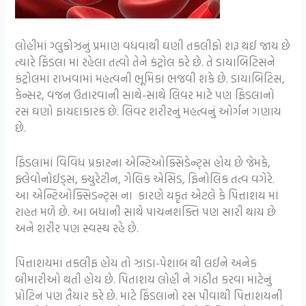
લોહીમાં ગ્લુકોઝનું પ્રમાણ વધવાથી ઘણી તકલીફો શરૂ થઈ જાય છે
ત્યારે ફિંડલા માં રહેલા તત્વો તેને કંટ્રોલ કરે છે. તે ડાયાબિટિસને
કંટ્રોલમાં રાખવામાં મહત્વની ભૂમિકા ભજવી શકે છે. ડાયાબિટિસ,
કેન્સર, વજન ઉતારવાની સાથે-સાથે લિવર માટે પણ ફિંડલાનો
રસ ઘણો ફાયદાકારક છે. લિવર શરીરનું મહત્વનું ઓર્ગન ગણાય
છે.
ફિંડલામાં વિવિધ પ્રકારના એન્ટિઓક્સિડેન્ટ્સ હોય છે જેમકે,
ફ્લેવોનોઈડ્સ, ક્યુરેટીન, ગેલિક એસિડ, ફિનોલિક તત્વ વગેરે.
આ એન્ટિઓક્સિડન્ટ્સ ના કારણે યકૃત એટલે કે પિત્તાશય માં
રાહત મળે છે. આ બધાની સાથે પાચનશક્તિ પણ સારી થાય છે
અને શરીર પણ સ્વસ્થ રહે છે.
પિત્તાશયમાં તકલીફ હોય તો ઝાડા-પેશાબ થી લઈને અનેક
બીમારીઓ થતી હોય છે. પિતાશય લોહી ને ગંઠીત કરવા માટેનું
પ્રોટિન પણ તૈયાર કરે છે. માટે ફિંડલાનો રસ પીવાથી પિત્તાશયની