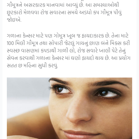
ગૌમૂત્રને અસરકારક માનવામાં આવ્યું છે. આ સમસ્યાઓથી
છૂટકારો મેળવવા રોજ સવારના સમયે અડધો કપ ગૌમૂત્ર પીવું
જોઇએ.
ગળાના કેન્સર માટે પણ ગોમૂત્ર ખૂબ જ ફાયદાકારક છે. તેના માટે
100 મિલી ગૌમૂત્ર તથા સોપારી જેટલું ગાયનું છાણ બંને મિક્સ કરી
સ્વસ્છ વાસણમાં કપડાથી ગાળી લો, રોજ સવારે ખાલી પેટે તેનું
સેવન કરવાથી ગળાના કેન્સર માં ઘણો ફાયદો થાય છે. આ પ્રયોગ
સતત છ મહિના સુધી કરવું.