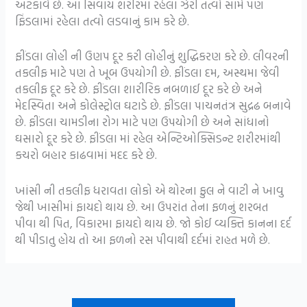
અટકાવે છે. આ સિવાય શરીરમાં રહેલા ઝેરી તત્વો સામે પણ
ફિંડલામાં રહેલા તત્વો લડવાનું કામ કરે છે.
ફીંડલા લોહી ની ઉણપ દૂર કરી લોહીનું શુદ્ધિકરણ કરે છે. લીવરની
તકલીફ માટે પણ તે ખૂબ ઉપયોગી છે. ફીંડલા દમ, અસ્થમા જેવી
તકલીફ દૂર કરે છે. ફીંડલા શારીરિક નબળાઈ દૂર કરે છે અને
મેદસ્વિતા અને કોલેસ્ટ્રોલ ઘટાડે છે. ફીંડલા પાચનતંત્ર સુદ્રઢ બનાવે
છે. ફીંડલા ચામડીના રોગ માટે પણ ઉપયોગી છે અને સાંધાનો
ઘસારો દૂર કરે છે. ફીંડલા માં રહેલ એન્ટિઓક્સિડન્ટ શરીરમાંથી
કચરો બહાર કાઢવામાં મદદ કરે છે.
ખાંસી ની તકલીફ ધરાવતા લોકો એ થોરના ફુલ ને વાટી ને ખાવુ
જેથી ખાસીમાં ફાયદો થાય છે. આ ઉપરાંત તેના ફળનું શરબત
પીવા થી પિત, વિકારમા ફાયદો થાય છે. જો કોઈ વ્યક્તિ કાનના દર્દ
થી પીડાતુ હોય તો આ ફળનો રસ પીવાથી દર્દમાં રાહત મળે છે.