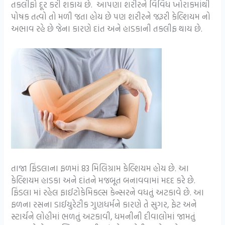
તકલીફો દૂર કરી શકાય છે. આપણા શરીરને વિવિધ ખોરાકમાંથી
પોષક તત્વો તો મળી જતા હોય છે પણ શરીરને જરૂરી કેલ્શિયમ નો
અભાવ રહે છે જેના કારણે દાંત અને હાડકાની તકલીફ થાય છે.
તાજા ફિંડલાના ફળમાં 83 મિલિગ્રામ કેલ્શિયમ હોય છે. આ
કેલ્શિયમ હાડકા અને દાંતને મજબૂત બનાવવામાં મદદ કરે છે.
ફિંડલા માં રહેલ ફાઈટોકેમિકલ્સ કેન્સરને વધતું અટકાવે છે. આ
ફળના રસના ડાઈયુરેટીક ગુણધર્મને કારણે તે સુગર, ફેટ અને
સ્ટાર્ચને લોહીમાં ભળતું અટકાવી, ધમનીની દીવાલોમાં જામતું