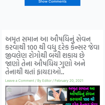
Show Comments
અમૃત સમાન આ ઔષધિનું સેવન
કરવાથી 100 થી વધુ દરેક કેન્સર જેવા
જીવલેણ રોગોથી બચી શકાય છે
જાણો તેના ઔષધિય ગુણો અને
તેનાથી થતાં ફાયદાઓ..
Leave a Comment
/ By
Editor
/
February 20, 2021