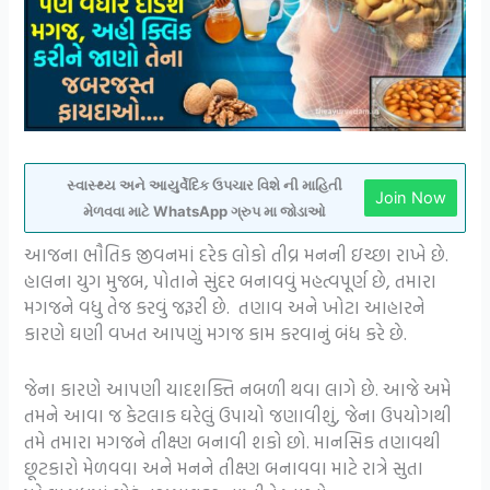
સ્વાસ્થ્ય અને આયુર્વેદિક ઉપચાર વિશે ની માહિતી
Join Now
મેળવવા માટે WhatsApp ગ્રુપ મા જોડાઓ
આજના ભૌતિક જીવનમાં દરેક લોકો તીવ્ર મનની ઇચ્છા રાખે છે.
હાલના યુગ મુજબ, પોતાને સુંદર બનાવવું મહત્વપૂર્ણ છે, તમારા
મગજને વધુ તેજ કરવું જરૂરી છે. તણાવ અને ખોટા આહારને
કારણે ઘણી વખત આપણું મગજ કામ કરવાનું બંધ કરે છે.
જેના કારણે આપણી યાદશક્તિ નબળી થવા લાગે છે. આજે અમે
તમને આવા જ કેટલાક ઘરેલું ઉપાયો જણાવીશું, જેના ઉપયોગથી
તમે તમારા મગજને તીક્ષ્ણ બનાવી શકો છો. માનસિક તણાવથી
છૂટકારો મેળવવા અને મનને તીક્ષ્ણ બનાવવા માટે રાત્રે સુતા