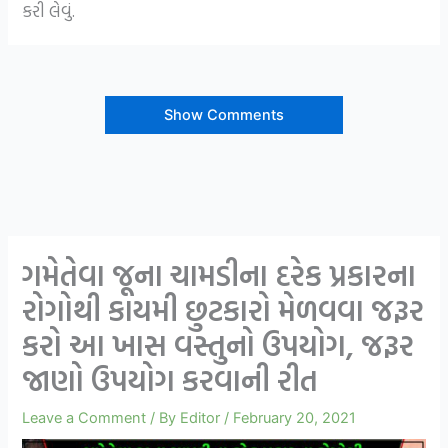
કરી લેવું.
Show Comments
ગમેતેવા જૂના ચામડીના દરેક પ્રકારના
રોગોથી કાયમી છુટકારો મેળવવા જરૂર
કરો આ ખાસ વસ્તુનો ઉપયોગ, જરૂર
જાણો ઉપયોગ કરવાની રીત
Leave a Comment
/ By
Editor
/
February 20, 2021