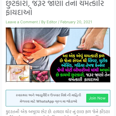
છુટકારો, જરૂર જાણો તેના ચમત્કારિ
ફાયદાઓ
Leave a Comment
/ By
Editor
/
February 20, 2021
સ્વાસ્થ્ય અને આયુર્વેદિક ઉપચાર વિશે ની માહિતી
Join Now
મેળવવા માટે WhatsApp ગ્રુપ મા જોડાઓ
કુદરતની એક અમૂલ્ય ભેટ છે. હાથલા થોર નું લાલ ફળ જેને ફીંડલા