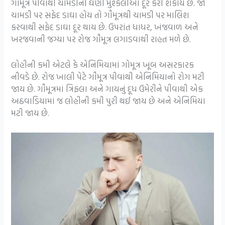
ગૌમૂત્ર પીવાથી ચામડીની ઘણી મુશ્કેલીઓ દૂર કરી શકાય છે. જો
ચામડી પર સફેદ ડાઘા હોય તો ગૌમૂત્રથી ચામડી પર માલિશ
કરવાથી સફેદ ડાઘા દૂર થાય છે. ઉપરાંત ધાધર, ખંજવાળ અને
ખરજવાની જગ્યા પર રોજ ગૌમૂત્ર લગાડવાથી રાહત મળે છે.
લોહીની કમી એટલે કે એનિમિયામાં ગોમૂત્ર ખૂબ અસરકારક
નીવડે છે. રોજ ખાલી પેટે ગૌમૂત્ર પીવાથી એનિમિયાનો રોગ મટી
જાય છે. ગૌમૂત્રમાં ત્રિફલા અને ગાયનું દૂધ ઉમેરીને પીવાથી એક
અઠવાડિયામાં જ લોહીની કમી પુરી થઈ જાય છે અને એનિમિયા
મટી જાય છે.