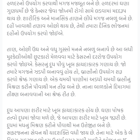
હળદરનો ઉપયોગ કરવાથી મગજ મજબૂત બને છે. હળદરમાં ઘણા
ગુણધર્મો છે જે કેન્સર જેવા જોખમી રોગો સામે લડવામાં મદદરૂપ
થાય છે. શારીરિક અને માનસિક તાણને લીધે મગજ નબળું બને છે.
દહીં ખાવાથી તણાવ ઓછો થાય છે, તેથી તમારા દૈનિક ભોજનમાં
દહીંનો ઉપયોગ કરવો જોઈએ.
તાણ, ઓછી ઉંઘ અને વધુ ગુસ્સો મનને નબળું બનાવે છે આ બધી
મુશ્કેલીઓથી છૂટકારો મેળવવા માટે કેસરનો દરરોજ ઉપયોગ
કરવો જોઇએ. કેસરનું દૂધ પીવું ખૂબ ફાયદાકારક ગણાય છે. જો
તમારે મગજને ઝડપી બનાવવું હોય તો, બ્રાહ્મીનો ઉપયોગ શરૂ
કરવો શ્રેષ્ઠ ગણાય છે. એક ચમચી પાણીમાં અડધી ચમચી બ્રહ્મીનું
મિશ્રણ કરીને પીવાથી મન તીવ્ર બને છે. નાના બાળકોને દિમાગમાં
તીક્ષ્ણ બનાવવાની આ શ્રેષ્ઠ રીત છે.
દૂધ આપણા શરીર માટે ખૂબ ફાયદાકારક હોય છે. ઘણા પોષક
તત્ત્વો દૂધમાં જોવા મળે છે, જે આપણા શરીર માટે ખૂબ જરૂરી છે.
દૂધમાં મધનું મિશ્રણ કરીને પીવાથી મન ઉત્તેજીત બને છે.
સફરજનના સેવન થી યાદશક્તિ વધી જાય છે. તેના માટે એક કે બે