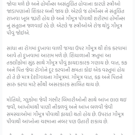
જોવા મળે છે અને હોર્મોન્સ અસંતુલિત હોવાના કારણે સ્ત્રીઓ
જાડાપણાંનો શિકાર બની જાય છે. એટલે જ હોર્મોન્સ ને સંતુલિત
રાખવા ખૂબ જરૂરી હોય છે અને ગૌમૂત્ર પીવાથી શરીરમાં હોર્મોન્સ
નું સંતુલન જળવાઈ રહે છે. એટલે જ સ્ત્રીઓએ રોજ થોડું ગૌમૂત્ર
પીવું જોઈએ.
સાંધા ના રોગમાં દુખાવા વાળી જગ્યા ઉપર ગૌમૂત્ર થી શેક કરવામાં
આવે તો દુખવામાં આરામ મળે છે. શિયાળાની ઋતુમાં આ
તકલીફોમાં સુંઠ સાથે ગૌમૂત્ર પીવું ફાયદાકારક ગણાય છે. વાત, કફ
અને પિત્ત જેવા રોગોને દૂર કરવાની ક્ષમતા કોઇ એક વસ્તુમાં હોય
તો તે છે માત્ર દેશીગાયના ગૌમૂત્રમાં. ગૌમૂત્ર વાત, કફ અને પિત્તને
સારું કરવા માટે સૌથી અસરકારક સાબિત થાય છે.
મોતિયો, ગ્લુકોમા જેવી ગંભીર બિમારીઓની સાથે આંખ લાલ થઇ
જવી, આંખોમાંથી પાણી નીકળવું અને આંખ બળવી જેવી
સમસ્યાઓમાં ગૌમૂત્ર પીવાથી ફાયદો થતો હોય છે. ઉપરાંત ગૌમૂત્ર
પીવાથી આંખોના ચશ્માના નંબર પણ ઉતારી શકાય છે.