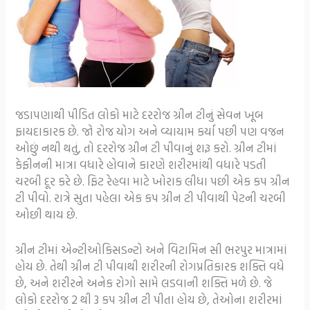
જડાપણાથી પીડિત લોકો માટે દરરોજ ગ્રીન ટીનું સેવન ખૂબ
ફાયદાકારક છે. જો રોજ યોગ અને વ્યાયામ કર્યા પછી પણ વજન
ઓછું નથી થતું, તો દરરોજ ગ્રીન ટી પીવાનું શરૂ કરો. ગ્રીન ટીમાં
કેફીનની માત્રા વધારે હોવાને કારણે શરીરમાંથી વધારે પડતી
ચરબી દૂર કરે છે. ફિટ રેહવા માટે ખોરાક લીધા પછી એક કપ ગ્રીન
ટી પીવો. રાત્રે સુતા પહેલા એક કપ ગ્રીન ટી પીવાથી પેટની ચરબી
ઓછી થાય છે.
ગ્રીન ટીમાં એન્ટીઓકિસડન્ટો અને વિટામિન સી ભરપુર માત્રામાં
હોય છે. તેથી ગ્રીન ટી પીવાથી શરીરની રોગપ્રતિકારક શક્તિ વધે
છે, અને શરીરને અનેક રોગો સામે લડવાની શક્તિ મળે છે. જે
લોકો દરરોજ 2 થી 3 કપ ગ્રીન ટી પીતા હોય છે, તેઓના શરીરમાં