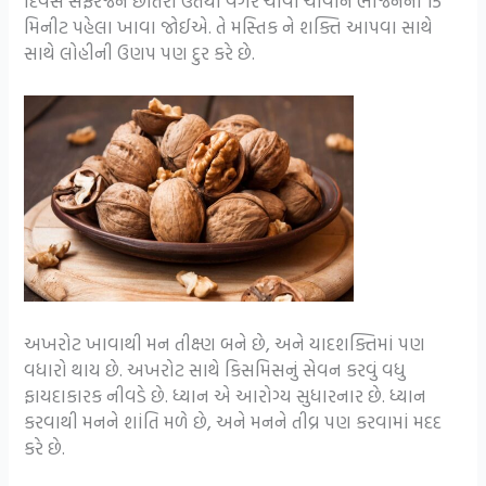
દિવસ સફરજન છોતરા ઉતર્યા વગર ચાવી ચાવીને ભોજનના 15
મિનીટ પહેલા ખાવા જોઈએ. તે મસ્તિક ને શક્તિ આપવા સાથે
સાથે લોહીની ઉણપ પણ દુર કરે છે.
અખરોટ ખાવાથી મન તીક્ષ્ણ બને છે, અને યાદશક્તિમાં પણ
વધારો થાય છે. અખરોટ સાથે કિસમિસનું સેવન કરવું વધુ
ફાયદાકારક નીવડે છે. ધ્યાન એ આરોગ્ય સુધારનાર છે. ધ્યાન
કરવાથી મનને શાંતિ મળે છે, અને મનને તીવ્ર પણ કરવામાં મદદ
કરે છે.