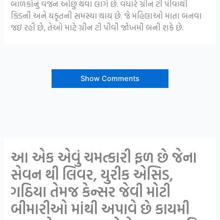
બાળકોનું વજન ઓછું થવા લાગે છે. વધારે ગ્રીન ટી પીવાથી
કિડની અને યકૃતની સમસ્યા થાય છે. જે મહિલાઓ માતા બનવા
જઇ રહી છે, તેઓ માટે ગ્રીન ટી પીવી જોખમી બની શકે છે.
Show Comments
આ એક એવું ચમત્કારી ફળ છે જેના
સેવન થી લિવર, યુરીક એસિડ,
ગઠિયા તેમજ કેન્સર જેવી મોટી
બીમારીઓ માંથી અપાવે છે કાયમી