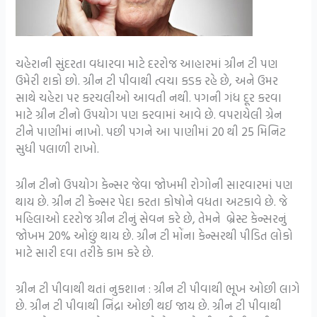
ચહેરાની સુંદરતા વધારવા માટે દરરોજ આહારમાં ગ્રીન ટી પણ
ઉમેરી શકો છો. ગ્રીન ટી પીવાથી ત્વચા કડક રહે છે, અને ઉમર
સાથે ચહેરા પર કરચલીઓ આવતી નથી. પગની ગંધ દૂર કરવા
માટે ગ્રીન ટીનો ઉપયોગ પણ કરવામાં આવે છે. વપરાયેલી ગ્રેન
ટીને પાણીમાં નાખો. પછી પગને આ પાણીમાં 20 થી 25 મિનિટ
સુધી પલાળી રાખો.
ગ્રીન ટીનો ઉપયોગ કેન્સર જેવા જોખમી રોગોની સારવારમાં પણ
થાય છે. ગ્રીન ટી કેન્સર પેદા કરતા કોષોને વધતા અટકાવે છે. જે
મહિલાઓ દરરોજ ગ્રીન ટીનું સેવન કરે છે, તેમને બ્રેસ્ટ કેન્સરનું
જોખમ 20% ઓછું થાય છે. ગ્રીન ટી મોંના કેન્સરથી પીડિત લોકો
માટે સારી દવા તરીકે કામ કરે છે.
ગ્રીન ટી પીવાથી થતાં નુકશાન : ગ્રીન ટી પીવાથી ભૂખ ઓછી લાગે
છે. ગ્રીન ટી પીવાથી નિંદ્રા ઓછી થઈ જાય છે. ગ્રીન ટી પીવાથી