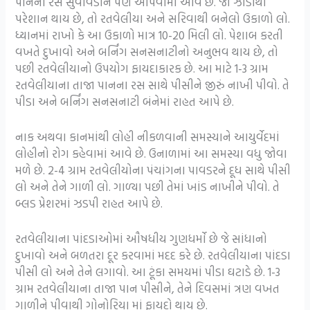
પાનનો રસ સુવાવડીને પણ આપવામાં આવે છે. જો ઝાડાથી
પરેશાન થાય છે, તો રતવેલીયા અને સરિવાથી બનેલો ઉકાળો લો.
ધ્યાનમાં રાખો કે આ ઉકાળો માત્ર 10-20 મિલી લો. પેશાબ કરતી
વખતે દુખાવો અને બર્નિંગ સનસનાટીનો અનુભવ થાય છે, તો
પછી રતવેલીયાનો ઉપયોગ ફાયદાકારક છે. આ માટે 1-3 ગ્રામ
રતવેલીયાના તાજા પાનના રસ સાથે પીસીને જીરું નાખી પીવો. તે
પીડા અને બર્નિંગ સનસનાટી બંનેમાં રાહત આપે છે.
નાક અથવા કાનમાંથી લોહી નીકળવાની સમસ્યાને આયુર્વેદમાં
લોહીનો રોગ કહેવામાં આવે છે. ઉનાળામાં આ સમસ્યા વધુ જોવા
મળે છે. 2-4 ગ્રામ રતવેલીયોના પંચાંગના પાવડરને દૂધ સાથે પીસી
લો અને તેને ગાળી લો. ગાળ્યા પછી તેમાં ખાંડ નાખીને પીવો. તે
બ્લડ પ્રેશરમાં ઝડપી રાહત આપે છે.
રતવેલીયાના પાંદડાઓમાં ઔષધીય ગુણધર્મો છે જે સાંધાનો
દુખાવો અને બળતરા દૂર કરવામાં મદદ કરે છે. રતવેલીયાના પાંદડા
પીસી લો અને તેને લગાવો. આ ટૂંકા સમયમાં પીડા ઘટાડે છે. 1-3
ગ્રામ રતવેલીયાના તાજા પાન પીસીને, તેને દિવસમાં ત્રણ વખત
ગાળીને પીવાથી ગોનોરિયા માં ફાયદો થાય છે.