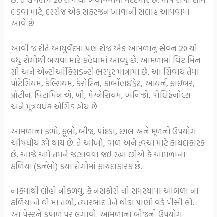
લડવા માટે, દરરોજ એક સફરજન ખાવાની સલાહ આપવામાં
આવે છે.
આવી જ રીતે આયુર્વેદમાં પણ રોજ એક આમળાનું સેવન 20 થી
વધુ રોગોથી બચવા માટે કહેવામાં આવ્યું છે. આમળામાં વિટામિન
સી અને એન્ટીઑકિસડન્ટો ભરપુર માત્રામાં છે. આ સિવાય તેમાં
પોટેશિયમ, કેલ્શિયમ, કેરોટિન, કાર્બોહાઇડ્રેટ, આયર્ન, ફાઇબર,
પ્રોટીન, વિટામિન એ, બી, મેગ્નેશિયમ, ખનિજો, પોલિફેનોલ્સ
અને મૂત્રવર્ધક એસિડ હોય છે.
આમળાના ફળો, ફૂલો, બીજ, પાંદડા, છાલ અને મૂળનો ઉપયોગ
ઔષધીય રૂપે થાય છે. તે આંખો, વાળ અને ત્વચા માટે ફાયદાકારક
છે. આજે અમે તમને જણાવવા જઈ રહ્યા છીએ કે આમળાના
ઠળિયા (કર્નલો) કયા રોગોમાં ફાયદાકારક છે.
નાકમાંથી લોહી નીકળવું, કે નસકોરી ની સમસ્યામાં આંબળા ના
ઠળિયા ને ઘી માં તળો, ત્યારબાદ તેને થોડા પાણી વડે પીસી લો.
આ પેસ્ટને કપાળ પર લગાવો. આમળાના બીજનો ઉપયોગ