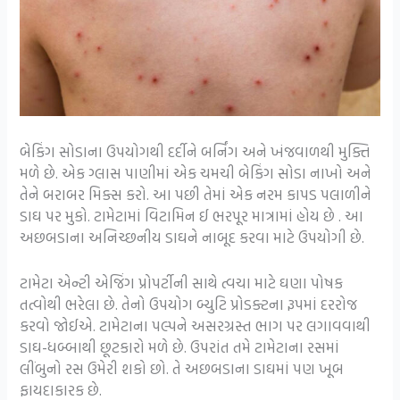
બેકિંગ સોડાના ઉપયોગથી દર્દીને બર્નિંગ અને ખંજવાળથી મુક્તિ
મળે છે. એક ગ્લાસ પાણીમાં એક ચમચી બેકિંગ સોડા નાખો અને
તેને બરાબર મિક્સ કરો. આ પછી તેમાં એક નરમ કાપડ પલાળીને
ડાઘ પર મુકો. ટામેટામાં વિટામિન ઈ ભરપૂર માત્રામાં હોય છે . આ
અછબડાના અનિચ્છનીય ડાઘને નાબૂદ કરવા માટે ઉપયોગી છે.
ટામેટા એન્ટી એજિંગ પ્રોપર્ટીની સાથે ત્વચા માટે ઘણા પોષક
તત્વોથી ભરેલા છે. તેનો ઉપયોગ બ્યુટિ પ્રોડક્ટના રૂપમાં દરરોજ
કરવો જોઈએ. ટામેટાના પલ્પને અસરગ્રસ્ત ભાગ પર લગાવવાથી
ડાઘ-ધબ્બાથી છૂટકારો મળે છે. ઉપરાંત તમે ટામેટાના રસમાં
લીંબુનો રસ ઉમેરી શકો છો. તે અછબડાના ડાઘમાં પણ ખૂબ
ફાયદાકારક છે.