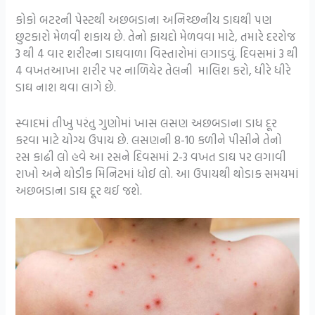
કોકો બટરની પેસ્ટથી અછબડાના અનિચ્છનીય ડાઘથી પણ
છુટકારો મેળવી શકાય છે. તેનો ફાયદો મેળવવા માટે, તમારે દરરોજ
3 થી 4 વાર શરીરના ડાઘવાળા વિસ્તારોમાં લગાડવું. દિવસમાં 3 થી
4 વખતઆખા શરીર પર નાળિયેર તેલની માલિશ કરો, ધીરે ધીરે
ડાઘ નાશ થવા લાગે છે.
સ્વાદમાં તીખુ પરંતુ ગુણોમાં ખાસ લસણ અછબડાના ડાધ દૂર
કરવા માટે યોગ્ય ઉપાય છે. લસણની 8-10 કળીને પીસીને તેનો
રસ કાઢી લો હવે આ રસને દિવસમાં 2-3 વખત ડાઘ પર લગાવી
રાખો અને થોડીક મિનિટમાં ધોઈ લો. આ ઉપાયથી થોડાક સમયમાં
અછબડાના ડાઘ દૂર થઈ જશે.