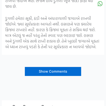
રાખવી જોઈએ નહીં. ભેજને લીધે ડુંગળી ખૂબ જલ્દી ફીફી થઈ
જાય છે.
ડુંગળી હંમેશાં સૂકી, ઠંડી અને અંધારાવાળી જગ્યાએ રાખવી
જોઈએ. જ્યાં સૂર્યપ્રકાશ આવતો નથી. લસણને પણ ક્યારેય
ફ્રિજમાં રાખશો નહીં. કારણ કે ફ્રિજમાં મૂકતા તે સક્રિય થઈ જશે.
માત્ર એટલું જ નહીં પરંતુ તેનો સ્વાદ પણ બદલાઇ જશે. લસણ
અને ડુંગળી એક સાથે રાખી શકાય છે. તેને ખુલ્લી જગ્યાએ મૂકતાં
એ ધ્યાન રાખવું પડશે કે તેની પર સૂર્યપ્રકાશ ન આવવો જોઇએ.
Show Comments