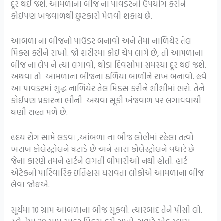
દૂર થઈ જશે. આમળાના બીજ ના પાવડરનો ઉપયોગ કરીને
કોઈપણ ખંજવાળથી છુટકારો મેળવી શકાય છે.
આંબળા ના બીજનો પાઉડર બનાવો અને તેમાં નાળિયેર તેલ
મિક્સ કરીને રાખો. જો શરીરમાં કોઈ ચેપ લાગે છે, તો આમળાના
બીજ ના લેપ ને ત્યાં લગાવો, થોડા દિવસોમાં સમસ્યા દૂર થઈ જશે.
અથવા તો આમળાના બીજના ઠળિયા બાળીને રાખ બનાવો. હવે
આ પાવડરમાં શુદ્ધ નાળિયેર તેલ મિક્સ કરીને શીશીમાં ભરો. તેને
કોઈપણ પ્રકારના ભીની અથવા સૂકી ખંજવાળ પર લગાવવાથી
ઘણી રાહત મળે છે.
હૃદય રોગ સામે લડવા ,આંબળા ના બીજ લોહીમાં રહેલા તત્વો
ખરાબ કોલેસ્ટ્રોલને ઘટાડે છે અને સારા કોલેસ્ટ્રોલને વધારે છે
જેના કારણે તમને હાર્ટને લગતી બીમારીઓ નથી હોતી. હાર્ટ
એટેકનો પારિવારિક ઇતિહાસ ધરાવતા લોકોએ આમળાના બીજ
લેવા જોઇએ.
સૂર્યમાં 10 ગ્રામ આંબળાના બીજ સૂકવો. ત્યારબાદ તેને પીસી લો.