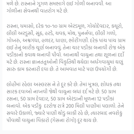
મળે છે. રાસ્નાને ગૂગળ સમભાગે લઈ ગોળી બનાવવી. આ
ગોળીના સેવનથી વાતરોગ મટે છે.
રાસ્ના, ધમાસો, દરેક ૧૦-૧૦ ગ્રામ એરંડમૂળ, ગોયોદેવદાર, કચૂરો,
લીલી અરડૂસી, સૂંઠ, હરડે, ચવક, મોથ, પુનર્નવા, લીલી ગળો,
ગોખરું, અશ્વગંધા, હળદર, ધાણા, ભોરીંગણી. દરેક પાંચ પાંચ ગ્રામ
લઈ તેનું બારીક ચૂર્ણ બનાવવું. તેના ચાર પડીકા બનાવી રોજ એક
પડીકાનો કવાથ બનાવી પીવો. આનાથી વાયુના તથા શૂળનાં દર્દો
મટે છે. રાસ્ના જ્ઞાનતંતુઓની વિકૃતિથી થયેલા અર્ધગવાયુમાં ઘણું
સારું કામ કરનારી દવા છે. તે આમવાત માટે પણ ઉપયોગી છે.
લોહીમાં રહેલા અસ્લરસ ને તે દૂર કરે છે. તેમાં મૂત્રલ, શોધક તથા
સારક દવાઓ નાખવી જેથી વાયુના બધાં દર્દ મટે છે. 50 ગ્રામ
રસના, 50 ગ્રામ દેવદાર, 50 ગ્રામ એરંડાની મૂળના 12 પડીકાં
બનાવો. એક પડીકું દરરોજ રાત્રે 200 મિલી પાણીમાં પલાળો. તેને
સવારે ઉકાળો, જ્યારે પાણી થોડું બાકી રહે છે, ત્યારબાદ નવશેકું
પીવાથી વાયુના વિકારો (ગેસના રોગો) દૂર થાય છે.