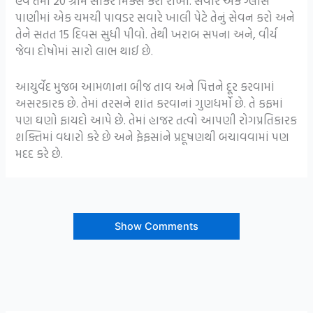
હવે તેમાં 20 ગ્રામ સાકર મિક્સ કરી રાખો. સવારે એક ગ્લાસ
પાણીમાં એક ચમચી પાવડર સવારે ખાલી પેટે તેનું સેવન કરો અને
તેને સતત 15 દિવસ સુધી પીવો. તેથી ખરાબ સપના અને, વીર્ય
જેવા દોષોમાં સારો લાભ થાઈ છે.
આયુર્વેદ મુજબ આમળાના બીજ તાવ અને પિત્તને દૂર કરવામાં
અસરકારક છે. તેમાં તરસને શાંત કરવાનાં ગુણધર્મો છે. તે કફમાં
પણ ઘણો ફાયદો આપે છે. તેમાં હાજર તત્વો આપણી રોગપ્રતિકારક
શક્તિમાં વધારો કરે છે અને ફેફસાંને પ્રદૂષણથી બચાવવામાં પણ
મદદ કરે છે.
Show Comments