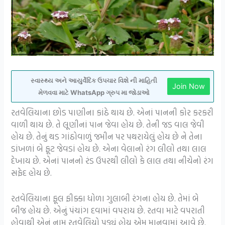
સ્વાસ્થ્ય અને આયુર્વેદિક ઉપચાર વિશે ની માહિતી
Join Now
મેળવવા માટે WhatsApp ગ્રુપ મા જોડાઓ
રતવેલિયાના છોડ પાણીના કાંઠે થાય છે. એનાં પાનની કોર કરકરી
વાળી થાય છે. તે લૂણીનાં પાન જેવા હોય છે. તેની જડ વાલ જેવી
હોય છે. તેનું થડ ગાંઠોવાળું જમીન પર પથરાયેલું હોય છે ને તેના
ડાંખળાં બે ફૂટ જેવડાં હોય છે. એના વેલાનો રંગ લીલો તથા લાલ
દેખાય છે. એનાં પાનનો રંડ ઉપરથી લીલો કે લાલ તથા નીચેનો રંગ
સફેદ હોય છે.
રતવેલિયાના ફૂલ ફીક્કા ધોળા ગુલાબી રંગના હોય છે. તેમાં બે
બીજ હોય છે. એનું પંચાંગ દવામાં વપરાય છે. રતવા માટે વપરાતી
હોવાથી એનું નામ રતવેલિયો પડ્યું હોય એમ માનવામાં આવે છે.