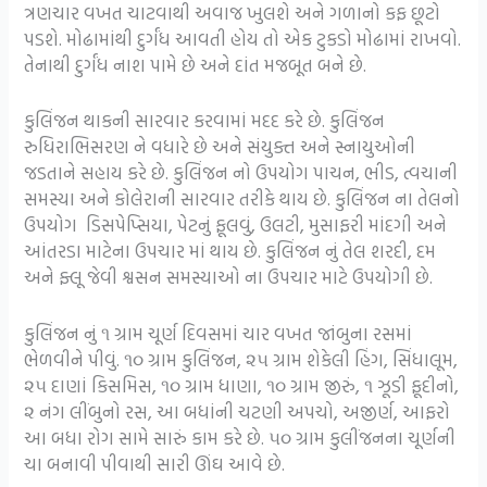
ત્રણચાર વખત ચાટવાથી અવાજ ખુલશે અને ગળાનો કફ છૂટો
પડશે. મોઢામાંથી દુર્ગંધ આવતી હોય તો એક ટુકડો મોઢામાં રાખવો.
તેનાથી દુર્ગંધ નાશ પામે છે અને દાંત મજબૂત બને છે.
કુલિંજન થાકની સારવાર કરવામાં મદદ કરે છે. કુલિંજન
રુધિરાભિસરણ ને વધારે છે અને સંયુક્ત અને સ્નાયુઓની
જડતાને સહાય કરે છે. કુલિંજન નો ઉપયોગ પાચન, ભીડ, ત્વચાની
સમસ્યા અને કોલેરાની સારવાર તરીકે થાય છે. કુલિંજન ના તેલનો
ઉપયોગ ડિસપેપ્સિયા, પેટનું ફૂલવું, ઉલટી, મુસાફરી માંદગી અને
આંતરડા માટેના ઉપચાર માં થાય છે. કુલિંજન નું તેલ શરદી, દમ
અને ફ્લૂ જેવી શ્વસન સમસ્યાઓ ના ઉપચાર માટે ઉપયોગી છે.
કુલિંજન નું ૧ ગ્રામ ચૂર્ણ દિવસમાં ચાર વખત જાંબુના રસમાં
ભેળવીને પીવું. ૧૦ ગ્રામ કુલિંજન, ૨૫ ગ્રામ શેકેલી હિંગ, સિંધાલૂમ,
૨૫ દાણાં કિસમિસ, ૧૦ ગ્રામ ધાણા, ૧૦ ગ્રામ જીરું, ૧ ઝૂડી ફૂદીનો,
૨ નંગ લીંબુનો રસ, આ બધાંની ચટણી અપચો, અજીર્ણ, આફરો
આ બધા રોગ સામે સારું કામ કરે છે. ૫૦ ગ્રામ કુલીંજનના ચૂર્ણની
ચા બનાવી પીવાથી સારી ઊંઘ આવે છે.