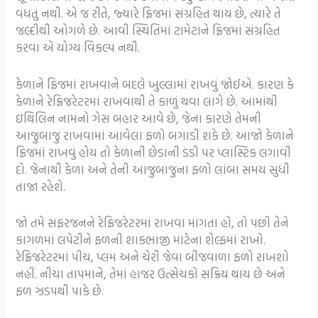
વધતું નથી. એ જ રીતે, જ્યારે ફ્રિજમાં સંગ્રહિત થાય છે, ત્યારે તે
જલ્દીથી ઓગળે છે. આવી સ્થિતિમાં ટામેટાંને ફ્રિજમાં સંગ્રહિત
કરવા એ યોગ્ય વિકલ્પ નથી.
કેળાને ફ્રિજમાં રાખવાને બદલે ખુલ્લામાં રાખવું જોઈએ. કારણ કે
કેળાને રેફ્રિજરેટરમાં રાખવાથી તે કાળું થવા લાગે છે. આમાંથી
ઇથિલિન નામનો ગેસ બહાર આવે છે, જેના કારણે તેમની
આજુબાજુ રાખવામાં આવેલા ફળો બગાડી શકે છે. આજો કેળાને
ફ્રિજમાં રાખવું હોય તો કેળાની છેડાની ડંડી પર પ્લાસ્ટિક લગાવી
દો. જેનાથી કેળા અને તેની આજુબાજુના ફળો લાંબા સમય સુધી
તાજા રહેશે.
જો તમે સફરજનને રેફ્રિજરેટરમાં રાખવા માંગતા હો, તો પછી તેને
કાગળમાં લપેટીને ફળની શાકભાજી માટેના શેલ્ફમાં રાખો.
રેફ્રિજરેટરમાં પીચ, પ્લમ અને ચેરી જેવા બીજવાળા ફળો રાખશો
નહીં. નીચા તાપમાને, તેમાં હાજર ઉત્સેચકો સક્રિય થાય છે અને
ફળ ઝડપથી પાકે છે.