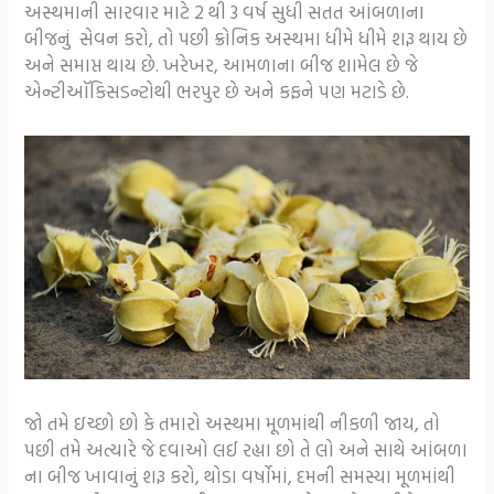
અસ્થમાની સારવાર માટે 2 થી 3 વર્ષ સુધી સતત આંબળાના
બીજનું સેવન કરો, તો પછી ક્રોનિક અસ્થમા ધીમે ધીમે શરૂ થાય છે
અને સમાપ્ત થાય છે. ખરેખર, આમળાના બીજ શામેલ છે જે
એન્ટીઑકિસડન્ટોથી ભરપુર છે અને કફને પણ મટાડે છે.
જો તમે ઇચ્છો છો કે તમારો અસ્થમા મૂળમાંથી નીકળી જાય, તો
પછી તમે અત્યારે જે દવાઓ લઈ રહ્યા છો તે લો અને સાથે આંબળા
ના બીજ ખાવાનું શરૂ કરો, થોડા વર્ષોમાં, દમની સમસ્યા મૂળમાંથી