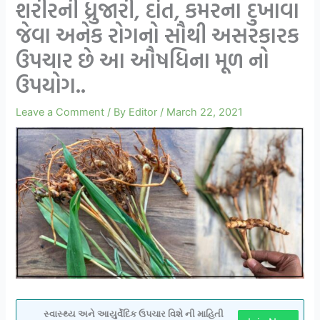
શરીરની ધ્રુજારી, દાંત, કમરના દુખાવા
જેવા અનેક રોગનો સૌથી અસરકારક
ઉપચાર છે આ ઔષધિના મૂળ નો
ઉપયોગ..
Leave a Comment
/ By
Editor
/
March 22, 2021
સ્વાસ્થ્ય અને આયુર્વેદિક ઉપચાર વિશે ની માહિતી