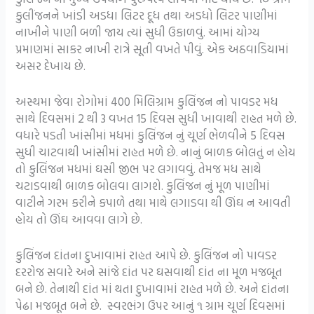
કુલીંજનને ખાંડી અડધા લિટર દૂધ તથા અડધો લિટર પાણીમાં
નાખીને પાણી બળી જાય ત્યાં સુધી ઉકાળવું. આમાં યોગ્ય
પ્રમાણમાં સાકર નાખી રાત્રે સૂતી વખતે પીવું. એક અઠવાડિયામાં
અસર દેખાય છે.
અસ્થમા જેવા રોગોમાં 400 મિલિગ્રામ કુલિંજન નો પાવડર મધ
સાથે દિવસમાં 2 થી 3 વખત 15 દિવસ સુધી ખાવાથી રાહત મળે છે.
વધારે પડતી ખાંસીમાં મધમાં કુલિંજન નું ચૂર્ણ ભેળવીને 5 દિવસ
સુધી ચાટવાથી ખાંસીમાં રાહત મળે છે. નાનું બાળક બોલતું ન હોય
તો કુલિંજન મધમાં ઘસી જીભ પર લગાવવું. તેમજ મધ સાથે
ચટાડવાથી બાળક બોલવા લાગશે. કુલિંજન નું મૂળ પાણીમાં
વાટીને ગરમ કરીને કપાળે તથા માથે લગાડવા થી ઊંઘ ન આવતી
હોય તો ઊંઘ આવવા લાગે છે.
કુલિંજન દાંતના દુખાવામાં રાહત આપે છે. કુલિંજન નો પાવડર
દરરોજ સવારે અને સાંજે દાંત પર ઘસવાથી દાંત ના મૂળ મજબૂત
બને છે. તેનાથી દાંત માં થતા દુખાવામાં રાહત મળે છે. અને દાંતના
પેઢા મજબૂત બને છે. સ્વરભંગ ઉપર આનું ૧ ગ્રામ ચૂર્ણ દિવસમાં