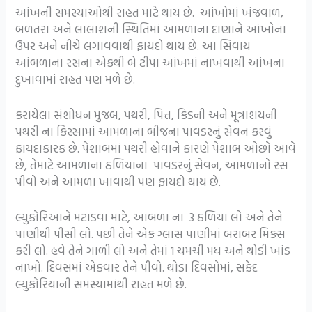
આંખની સમસ્યાઓથી રાહત માટે થાય છે. આંખોમાં ખંજવાળ,
બળતરા અને લાલાશની સ્થિતિમાં આમળાના દાણાંને આંખોના
ઉપર અને નીચે લગાવવાથી ફાયદો થાય છે. આ સિવાય
આંબળાના રસના એકથી બે ટીપા આંખમાં નાખવાથી આંખના
દુખાવામાં રાહત પણ મળે છે.
કરાયેલા સંશોધન મુજબ, પથરી, પિત્ત, કિડની અને મૂત્રાશયની
પથરી ના કિસ્સામાં આમળાના બીજના પાવડરનું સેવન કરવું
ફાયદાકારક છે. પેશાબમાં પથરી હોવાને કારણે પેશાબ ઓછો આવે
છે, તેમાટે આમળાના ઠળિયાના પાવડરનું સેવન, આમળાનો રસ
પીવો અને આમળા ખાવાથી પણ ફાયદો થાય છે.
લ્યુકોરિઆને મટાડવા માટે, આંબળા ના 3 ઠળિયા લો અને તેને
પાણીથી પીસી લો. પછી તેને એક ગ્લાસ પાણીમાં બરાબર મિક્સ
કરી લો. હવે તેને ગાળી લો અને તેમાં 1 ચમચી મધ અને થોડી ખાંડ
નાખો. દિવસમાં એકવાર તેને પીવો. થોડા દિવસોમાં, સફેદ
લ્યુકોરિયાની સમસ્યામાંથી રાહત મળે છે.