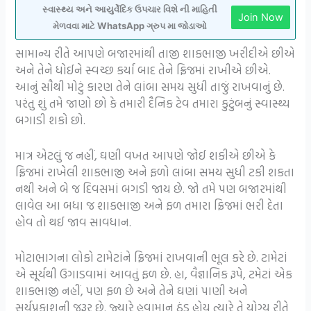
સ્વાસ્થ્ય અને આયુર્વેદિક ઉપચાર વિશે ની માહિતી
Join Now
મેળવવા માટે WhatsApp ગ્રુપ મા જોડાઓ
સામાન્ય રીતે આપણે બજારમાંથી તાજી શાકભાજી ખરીદીએ છીએ
અને તેને ધોઈને સ્વચ્છ કર્યા બાદ તેને ફ્રિજમાં રાખીએ છીએ.
આનું સૌથી મોટું કારણ તેને લાંબા સમય સુધી તાજું રાખવાનું છે.
પરંતુ શું તમે જાણો છો કે તમારી દૈનિક ટેવ તમારા કુટુંબનું સ્વાસ્થ્ય
બગાડી શકો છો.
માત્ર એટલું જ નહીં, ઘણી વખત આપણે જોઈ શકીએ છીએ કે
ફ્રિજમાં રાખેલી શાકભાજી અને ફળો લાંબા સમય સુધી ટકી શકતા
નથી અને બે જ દિવસમાં બગડી જાય છે. જો તમે પણ બજારમાંથી
લાવેલ આ બધા જ શાકભાજી અને ફળ તમારા ફ્રિજમાં ભરી દેતા
હોવ તો થઈ જાવ સાવધાન.
મોટાભાગના લોકો ટામેટાંને ફ્રિજમાં રાખવાની ભૂલ કરે છે. ટામેટાં
એ સૂર્યથી ઉગાડવામાં આવતું ફળ છે. હા, વૈજ્ઞાનિક રૂપે, ટમેટાં એક
શાકભાજી નહીં, પણ ફળ છે અને તેને ઘણાં પાણી અને
સૂર્યપ્રકાશની જરૂર છે. જ્યારે હવામાન ઠંડુ હોય ત્યારે તે યોગ્ય રીતે