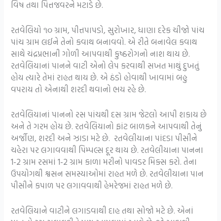
વિષ તથા પિત્તજવરને મટાડે છે.
રતવેલિયો ૧૦ ગ્રામ, પીત્તપાપડો, સુરોખાર, ધાણા દરેક ચીજો પાંચ
પાંચ ગ્રામ લઈને તેનો કવાથ બનાવવો. એ રીતે બનાવેલ કવાથ
સાથે ચંદ્રપ્રભાની ગોળી આપવાથી કુષ્ઠરોગનો નાશ થાય છે.
રતવેલિયાનાં પાનને વાટી એનો લેપ કરવાથી સખત માથું દુખતું
હોય ત્યારે તેમાં રાહત થાય છે. એ ઠંડો હોવાથી ખાવામાં બહુ
વપરાય તો એનાથી શરદી થવાનો ભય રહે છે.
રતવેલિયાનાં પાનનો રસ પાંચથી દસ ગ્રામ જેટલો આપી શકાય છે
અને તે ગરમ હોય છે. રતવેલિયાનો ફાંટ બાળકને આપવાથી તેનું
અર્જીણ, શરદી અને ઝાડા મટે છે. રતવેલીયાના પાંદડા પીસીને
ચહેરા પર લગાવવાથી પિમ્પલ્સ દૂર થાય છે. રતવેલીયાના પાનના
1-2 ગ્રામ રસમાં 1-2 ગ્રામ કાળા મરીનો પાવડર મિક્સ કરો. તેના
ઉપયોગથી શ્વસન સમસ્યાઓમાં રાહત મળે છે. રતવેલીયાના પાન
પીસીને કપાળ પર લગાવવાથી હેમરેજમાં રાહત મળે છે.
રતવેલિયાને વાટીને લગાડવાથી દાહ તથા સોજો મટે છે. એનાં