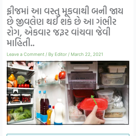
ફ્રીજમાં આ વસ્તુ મૂકવાથી બની જાય
છે જીવલેણ થઈ શકે છે આ ગંભીર
રોગ, એકવાર જરૂર વાંચવા જેવી
માહિતી..
Leave a Comment
/ By
Editor
/
March 22, 2021