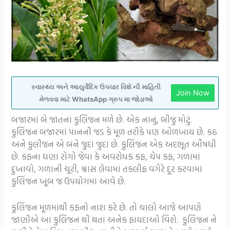
સ્વાસ્થ્ય અને આયુર્વેદિક ઉપચાર વિશે ની માહિતી
Join Now
મેળવવા માટે WhatsApp ગ્રુપ મા જોડાઓ
બજારમાં બે જાતનાં કુલિંજન મળે છે. એક નાનું, બીજું મોટું.
કુલિંજન બજારમાં પાનની જડ કે મૂળ તરીકે પણ ઓળખાય છે. કઠ
અને કુલીજન એ બંને જુદાં જુદાં છે. કુલિંજન એક અદભૂત ઔષધી
છે. કફના ઘણા રોગો જેવા કે અવરોધક કફ, ચેપ કફ, ગળામાં
દુખાવો, ગળાની ચૂરી, શ્વાસ લેવામાં તકલીફ વગેરે દૂર કરવામાં
કુલિંજન ખૂબ જ ઉપયોગમાં આવે છે.
કુલિંજન મૂળમાંથી કફનો નાશ કરે છે. તો ચાલો આજે આપણે
જાણીએ આ કુલિંજન થી થતાં અનેક ફાયદાઓ વિશે. કુલિંજન ને