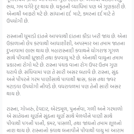
ભય, ગમ વગેરે દૂર થાય છે. યકૃતની વ્યાધિમાં પણ એ ગુણકારી છે.
એનાથી આફરો મટે છે. સાંધાનાં દર્દ માટે, કમરનાં દર્દ માટે તે
ઉપયોગી છે.
રાસ્નાની ધુમાડો દાંતને આપવાથી દાંતના કીડા ખરી જાય છે. એના
ઉકાળાનો લેપ કરવાથી આધાશીશી, અપસ્માર આ તમામ જાતના
દુખાવામાં લાભ થાય છે. મહારાસ્નાદી કવાથને યોગરાજ ગૂગળ
સાથે પીવાથી ધ્રૂજારી તથા કંપવાયુ મટે છે. એનાથી વાયુના તમામ
પ્રકારના રોગો મટે છે. રાસ્ના પંચક વાના રોગ ઉપર ઉત્તમ ગુણ
ધરાવે છે. સંધિવામાં પણ તે સારી અસર બતાવે છે. રાસ્ના, સુંઠ
અને પીપરને ગરમ પાણીસાથે પાવાથી શ્વાસ, કાસ તથા જ્વર
મટાડવા ઉપયોગી નીવડે છે. વધરાવળમાં પણ તેની સારી અસર
થાય છે.
રાસ્ના, ગોખરું, દેવદાર, એરંડમૂળ, પુનર્નવા, ગળી અને ગરમાળો
એ સાતેયના ચૂર્ણને સૂંઠના ચૂર્ણ સાથે મેળવીને પાણી સાથે
પીવાથી પગની પાની, કમર, પાંસળી, તથા જાંઘનો તમામ શૂળનો
નાશ થાય છે. રાસ્નાનો કવાથ બનાવીને પીવાથી વાયુ માં આરામ