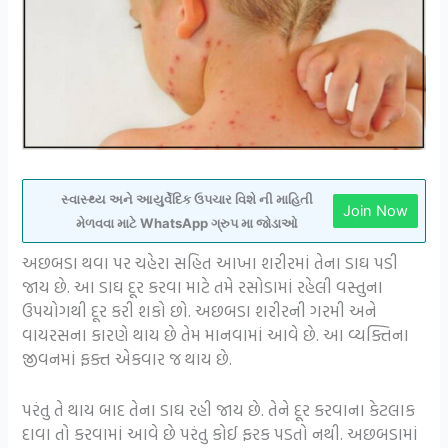
સ્વાસ્થ્ય અને આયુર્વેદિક ઉપચાર વિશે ની માહિતી
Join Now
મેળવવા માટે WhatsApp ગ્રુપ મા જોડાઓ
અછબડા થવા પર ચહેરા સહિત આખા શરીરમાં તેના ડાઘ પડી
જાય છે. આ ડાઘ દૂર કરવા માટે તમે રસોડામાં રહેલી વસ્તુના
ઉપયોગથી દૂર કરી શકો છો. અછબડા શરીરની ગરમી અને
વાયરસના કારણે થાય છે તેમ માનવામાં આવે છે. આ વ્યક્તિના
જીવનમાં ફક્ત એકવાર જ થાય છે.
પરંતુ તે થાય બાદ તેના ડાઘ રહી જાય છે. તેને દૂર કરવાના કેટલાક
દાવા તો કરવામાં આવે છે પરંતુ કોઈ ફરક પડતો નથી. અછબડામાં