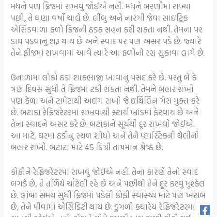
મધને પણ ફ્રિજમાં રાખવું જોઈએ નહીં. મધને બરણીમાં રાખ્યા
પછી, તે ઘણા વર્ષો ચાલે છે. લીંબુ અને નારંગી જેવા સાઇટ્રિક
એસિડવાળા ફળો ફ્રિજની ઠંડક સહન કરી શકતા નથી. તેમના પર
ડાઘ પડવાનું શરૂ થાય છે અને સ્વાદ પર પણ અસર પડે છે. જ્યારે
તેને ફ્રીજમાં રાખવામાં આવે ત્યારે આ ફળોનો રસ સુકાવા લાગે છે.
ઉનાળામાં લોકો ઠંડા શાકભાજી ખાવાનું પસંદ કરે છે. પરંતુ બે કે
ત્રણ દિવસ સુધી તે ફ્રિજમાં ટકી શકતા નથી. તેમને બહાર રાખો
પણ કેળા અને ટામેટાંથી અલગ રાખો જે ઇથિલિન ગેસ મુક્ત કરે
છે. બટાકા રેફ્રિજરેટરમાં રાખવાથી સ્ટાર્ચ ખાંડમાં ફેરવાય છે અને
તેના સ્વાદને અસર કરે છે. બટાકાને સૂર્યથી દૂર રાખવો જોઈએ.
આ માટે, ઘરમાં ઠંડીનું સ્થળ શોધો અને તેને પ્લાસ્ટિકની થેલીની
બહાર રાખો. બટાટા માટે 45 ડિગ્રી તાપમાન શ્રેષ્ઠ છે.
કોફીને રેફ્રિજરેટરમાં રાખવું જોઈએ નહીં. તેના કારણે તેનો સ્વાદ
બગડે છે, તે તળિયે ચોંટેલી રહે છે અને પછીથી તેને દૂર કરવું મુશ્કેલ
છે. લાંબા સમય સુધી ફ્રિજમાં પડેલી કોફી સ્વાસ્થ્ય માટે પણ ખરાબ
છે, તેને પીવામાં એસિડિટી થાય છે. ડુંગળી ક્યારેય રેફ્રિજરેટરમાં