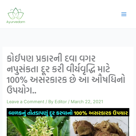
Skip
to
content
કોઈપણ પ્રકારની દવા વગર
નપુસંકતા દૂર કરી વીર્યવૃદ્ધિ માટે
100% અસરકારક છે આ ઔષધિનો
ઉપયોગ..
Leave a Comment
/ By
Editor
/
March 22, 2021