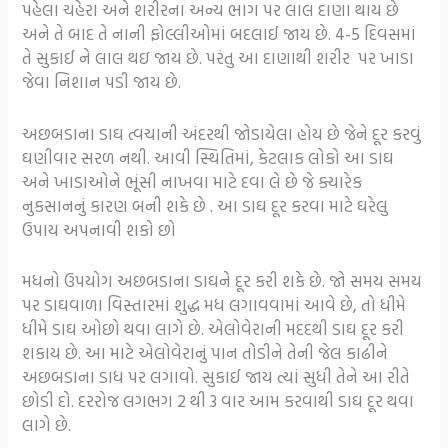
પહેલા ચહેરા અને શરીરના અન્ય ભાગ પર લાલ દાણા થાય છે
અને તે બાદ તે નાની ફોલ્લીઓમાં બદલાઈ જાય છે. 4-5 દિવસમાં
તે સુકાઈ ને લાલ થઇ જાય છે. પરંતુ આ દાણાથી શરીર પર ખાડા
જેવા નિશાન પડી જાય છે.
અછબડાના ડાઘ ત્વચાની અંદરથી જોડાયેલા હોય છે જેને દૂર કરવું
ઘણીવાર સરળ નથી. આવી સ્થિતિમાં, કેટલાક લોકો આ ડાઘ
અને ખાડાઓને ભૂંસી નાખવા માટે દવા લે છે જે ક્યારેક
નુકસાનનું કારણ બની શકે છે . આ ડાઘ દૂર કરવા માટે ઘરેલુ
ઉપાય અપનાવી શકો છો
મધનો ઉપયોગ અછબડાના ડાઘને દૂર કરી શકે છે. જો સમય સમય
પર ડાઘવાળા વિસ્તારમાં શુદ્ધ મધ લગાવવામાં આવે છે, તો ધીમે
ધીમે ડાઘ ઓછો થવા લાગે છે. એલોવેરાની મદદથી ડાઘ દૂર કરી
શકાય છે. આ માટે એલોવેરાનું પાન તોડીને તેની જેલ કાઢીને
અછબડાના ડાધ પર લગાવો. સુકાઈ જાય ત્યાં સુધી તેને આ રીતે
છોડી દો. દરરોજ લગભગ 2 થી 3 વાર આમ કરવાથી ડાઘ દૂર થવા
લાગે છે.