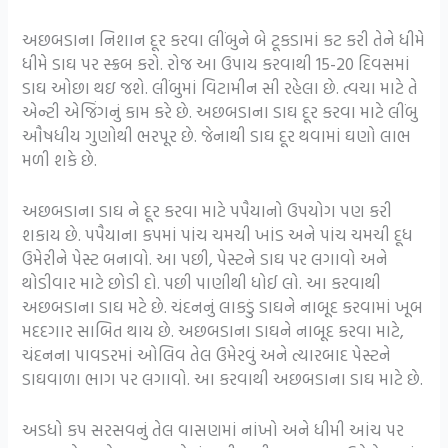
અછબડાના નિશાન દૂર કરવા લીંબુને બે ટૂકડામાં કટ કરી તેને ધીમે
ધીમે ડાઘ પર સ્ક્રબ કરો. રોજ આ ઉપાય કરવાથી 15-20 દિવસમાં
ડાઘ ઓછા થઇ જશે. લીંબુમાં વિટામીન સી રહેલા છે. ત્વચા માટે તે
એન્ટી એજિંગનું કામ કરે છે. અછબડાના ડાઘ દૂર કરવા માટે લીંબુ
ઔષધીય ગુણોથી ભરપૂર છે. જેનાથી ડાઘ દૂર થવામાં ઘણો લાભ
મળી શકે છે.
અછબડાના ડાઘ ને દૂર કરવા માટે પપૈયાનો ઉપયોગ પણ કરી
શકાય છે. પપૈયાના કપમાં પાંચ ચમચી ખાંડ અને પાંચ ચમચી દૂધ
ઉમેરીને પેસ્ટ બનાવો. આ પછી, પેસ્ટને ડાઘ પર લગાવો અને
થોડીવાર માટે છોડી દો. પછી પાણીથી ધોઈ લો. આ કરવાથી
અછબડાના ડાઘ મટે છે. ચંદનનું લાકડું ડાઘને નાબૂદ કરવામાં ખૂબ
મદદગાર સાબિત થાય છે. અછબડાના ડાઘને નાબૂદ કરવા માટે,
ચંદનના પાવડરમાં ઓલિવ તેલ ઉમેરવું અને ત્યારબાદ પેસ્ટને
ડાઘવાળા ભાગ પર લગાવો. આ કરવાથી અછબડાના ડાઘ માટે છે.
અડધો કપ સરસવનું તેલ વાસણમાં નાંખો અને ધીમી આંચ પર