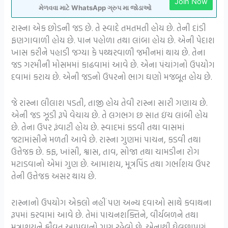
Join Now
મેળવવા માટે WhatsApp ગ્રુપ મા જોડાઓ
રાસ્ના એક છોડની જડ છે. તે સ્વાદે તમતમતી હોય છે. તેની દાંડી
ફણગાવાળી હોય છે. પાન પહોળા તથા લાંબા હોય છે. એની પેદાશ
ખાસ કરીને પહાડી જગ્યા કે પથ્થરવાળી જમીનમાં થાય છે. તેના
જડ ગરમીની મોસમમાં કાઢવામાં આવે છે. એના પંચાંગનો ઉપયોગ
દવામાં કરાય છે. એની જડનો ઉપરનો ભાગ ઘણો મજબૂત હોય છે.
જે રાસ્ના લીલાશ પડતી, તાજી હોય તેવી રાસ્ના સારી ગણાય છે.
એની જડ ઝૂડી રૂપે વેચાય છે. તે લગભગ છ સાત ઇંચ લાંબી હોય
છે. તેના ઉપર રૂંવાટી હોય છે. સ્વાદમાં કડવી તથા વાસમાં
જટામાંસીને મળતી આવે છે. રાસ્ના ગુણમાં પાચન, કડવી તથા
ઉત્તેજક છે. કફ, ખાંસી, શ્વાસ, તાવ, સોજા તથા ચામડીના રોગ
મટાડવાનો એમાં ગુણ છે. આમાશય, મૂત્રપિંડ તથા ગર્ભાશય ઉપર
તેની ઉત્તેજક અસર થાય છે.
રાસ્નાનો ઉપયોગ એકલો નહીં પણ અન્ય દવાઓ સાથે કવાથના
રૂપમાં કરવામાં આવે છે. તેમાં પાચનશક્તિને, વીર્યબળને તથા
મૂત્રાશયને કૌવત આપવાનો ગુણ રહેલો છે. એનાથી ઘેલછાપણું,