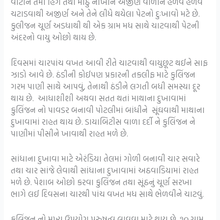
વાટીને તેમાં હિંગ તથા મીઠું નાખીને અજીર્ણ વાળાને હળવે હળવે
ચટાડવાથી અજીર્ણ અને તેને લીધે થયેલા પેટનો દુઃખાવો મટે છે.
કુલીજન ચૂર્ણ અડધાથી થી એક ગ્રામ મધ સાથે ચાટવાથી પેટની
અંદરનો વાયુ ઓછો થાય છે.
દિવસમાં ચારપાંચ વખત આવી રીતે ચાટવાથી વાયુછૂટ થઈને સાફ
ઝાડો આવે છે. ઠંડીની કોઈપણ પ્રકારની તકલીફ માટે કુલિંજન
ગરમ પાણી સાથે આપવું, તેનાથી ઠંડીને લગતી બધી સમસ્યા દૂર
થાય છે. આધાશીશી અથવા સતત થતાં માથાના દુખાવામાં
કુલિંજન નો પાવડર બનાવી પોટલીમાં બાંધીને સૂંઘવાથી માથાના
દુખાવામાં રાહત થાય છે. ડાયાબિટીસ વાળા દર્દી ને કુલિંજન ને
પાણીમાં પીસીને ખાવાથી રાહત મળે છે.
સાંધાના દુખાવા માટે એરંડિયા તેલમાં ગોળી બનાવી ચાર સવારે
તથા ચાર સાંજે લેવાથી સાંધાના દુખાવામાં અઠવાડિયામાં રાહત
મળે છે. પેશાબ ઓછો કરવા કુલિંજન તથા સૂંઠનું ચૂર્ણ સરખા
ભાગે લઈ દિવસના ચારથી પાંચ વખત મધ સાથે ભેળવીને ચાટવું.
કુલિંજન નો મુખ્ય ઉપયોગ પુરુષત્વ લાવવા માટે થાય છે. ૧૦ ગ્રામ