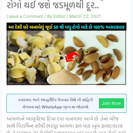
રોગો થઈ જશે જડમૂળથી દૂર..
Leave a Comment
/ By
Editor
/
March 22, 2021
સ્વાસ્થ્ય અને આયુર્વેદિક ઉપચાર વિશે ની માહિતી
Join Now
મેળવવા માટે WhatsApp ગ્રુપ મા જોડાઓ
આમળાને આયુર્વેદમાં દિવ્ય દવા માનવામાં આવે છે. તેના બીજ
સાથે વિટામિન-સીથી ભરપૂર આમળા ફળ પણ ખૂબ ફાયદાકારક
છે. તે લગભગ 20 રોગોથી બચાવવામાં મદદગાર છે. માત્ર રોગો સામે