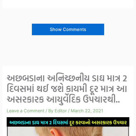
Show Comments
અછબડાના અનિચ્છનીય ડાઘ માત્ર 2
દિવસમાં થઈ જશે કાયમી દૂર માત્ર આ
અસરકારક આયુર્વેદિક ઉપચારથી..
Leave a Comment
/ By
Editor
/
March 22, 2021