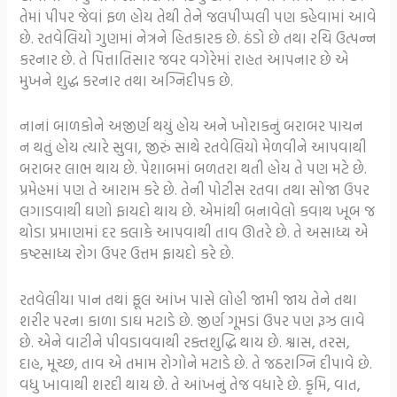
તેમાં પીપર જેવાં ફળ હોય તેથી તેને જલપીપ્પલી પણ કહેવામાં આવે
છે. રતવેલિયો ગુણમાં નેત્રને હિતકારક છે. ઠંડો છે તથા રચિ ઉત્પન્ન
કરનાર છે. તે પિત્તાતિસાર જવર વગેરેમાં રાહત આપનાર છે એ
મુખને શુદ્ધ કરનાર તથા અગ્નિદીપક છે.
નાનાં બાળકોને અજીર્ણ થયું હોય અને ખોરાકનું બરાબર પાચન
ન થતું હોય ત્યારે સુવા, જીરું સાથે રતવેલિયો મેળવીને આપવાથી
બરાબર લાભ થાય છે. પેશાબમાં બળતરા થતી હોય તે પણ મટે છે.
પ્રમેહમાં પણ તે આરામ કરે છે. તેની પોટીસ રતવા તથા સોજા ઉપર
લગાડવાથી ઘણો ફાયદો થાય છે. એમાંથી બનાવેલો કવાથ ખૂબ જ
થોડા પ્રમાણમાં દર કલાકે આપવાથી તાવ ઊતરે છે. તે અસાધ્ય એ
કષ્ટસાધ્ય રોગ ઉપર ઉત્તમ ફાયદો કરે છે.
રતવેલીયા પાન તથાં ફૂલ આંખ પાસે લોહી જામી જાય તેને તથા
શરીર પરના કાળા ડાઘ મટાડે છે. જીર્ણ ગૂમડાં ઉપર પણ રૂઝ લાવે
છે. એને વાટીને પીવડાવવાથી રક્તશુદ્ધિ થાય છે. શ્વાસ, તરસ,
દાહ, મૂચ્છ, તાવ એ તમામ રોગોને મટાડે છે. તે જઠરાગ્નિ દીપાવે છે.
વધુ ખાવાથી શરદી થાય છે. તે આંખનું તેજ વધારે છે. કૃમિ, વાત,