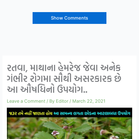
Show Comments
રતવા, માથાના હેમરેજ જેવા અનેક
ગંભીર રોગમા સૌથી અસરકારક છે
આ ઔષધિનો ઉપયોગ..
Leave a Comment
/ By
Editor
/
March 22, 2021