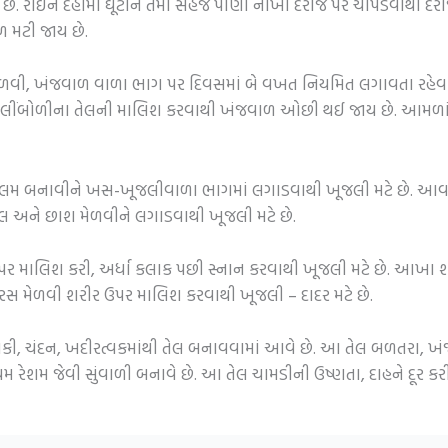
. રાઈને દહીંમાં ઘૂંટીને તેમાં સહેજ પાણી નાખી દરાજ પર ચોપડવાથી દર
 મટી જાય છે.
ેળવી, ખંજવાળ વાળા ભાગ પર દિવસમાં બે વખત નિયમિત લગાવતા રહેવાથ
 લીંબોળીના તેલની માલિશ કરવાથી ખંજવાળ ઓછી થઈ જાય છે. આમળાં
ો મલમ બનાવીને ખસ-ખૂજલીવાળા ભાગમાં લગાડવાથી ખૂજલી મટે છે. આવ
લ અને છાશ મેળવીને લગાડવાથી ખૂજલી મટે છે.
રીર પર માલિશ કરી, અર્ધા કલાક પછી સ્નાન કરવાથી ખૂજલી મટે છે. આખ
 રસ મેળવી શરીર ઉપર માલિશ કરવાથી ખૂજલી – દાદર મટે છે.
કી, ચંદન, ખદીરત્વકમાંથી તેલ બનાવવામાં આવે છે. આ તેલ બળતરા, ખં
 રેશમ જેવી સુંવાળી બનાવે છે. આ તેલ ચામડીની ઉષ્ણતા, દાહને દૂર ક