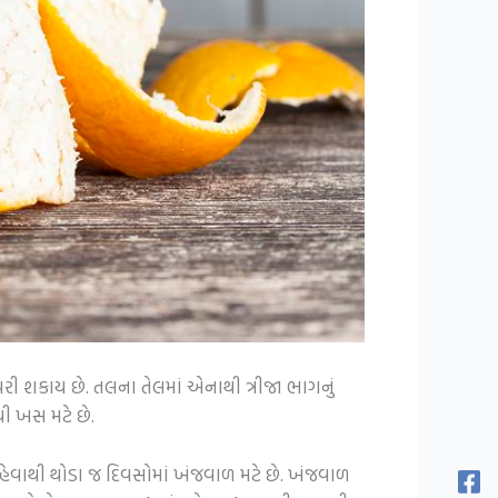
રી શકાય છે. તલના તેલમાં એનાથી ત્રીજા ભાગનું
થી ખસ મટે છે.
ેવાથી થોડા જ દિવસોમાં ખંજવાળ મટે છે. ખંજવાળ