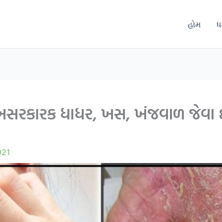
હોમ
ધ
 અસરકારક ધાધર, ખસ, ખંજવાળ જેવા દર
021