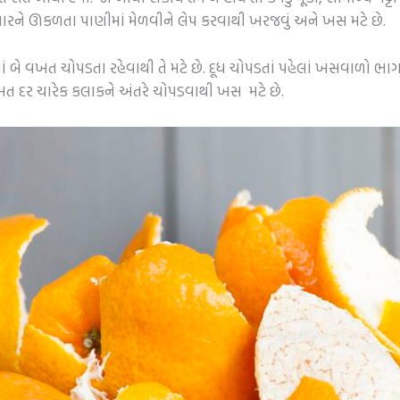
ણખારને ઊકળતા પાણીમાં મેળવીને લેપ કરવાથી ખરજવું અને ખસ મટે છે.
 બે વખત ચોપડતા રહેવાથી તે મટે છે. દૂધ ચોપડતાં પહેલાં ખસવાળો ભાગ
ખત દર ચારેક કલાકને અંતરે ચોપડવાથી ખસ મટે છે.