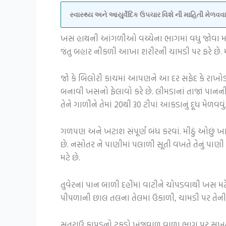
સ્વાસ્થ્ય અને આયુર્વેદિક ઉપચાર વિશે ની માહિતી મેળ
ખસ હાથની આંગળીઓ વચ્ચેના ભાગમાં વધુ જોવા મળે છે
જંતુ બહાર નીકળી આખા શરીરની ચામડી પર ફરે છે. માદા
જો કે બિલોરી કાચમાં આપણને આ દર સફેદ કે રાખોડ
બનાવી ખસનો ફેલાવો કરે છે. લીમડાનાં તાજાં પાનન
તેને ગાળીને તેમાં 20થી 30 ટીપાં આકડાનું દૂધ મેળવ
ગળપણ અને ખટાશ સંપૂર્ણ બંધ કરવાં. મીઠું ઓછું ખ
છે. નસોતર ને પાણીમાં પલાળી સૂતી વખતે તેનું પા
મટે છે.
તુવેરનાં પાન બાળી દહીંમાં વાટીને ચોપડવાથી ખસ
પીપળાની છાલ તલના તેલમાં ઉકાળી, ચામડી પર તેન
સુતરાઉ કાપડનો ટુકડો ખંજવાળ વાળા ભાગ પર સખત રીત