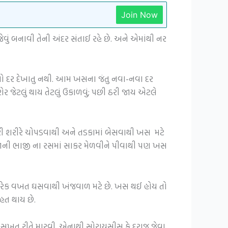
Join Now
ું બનાવી તેની અંદર સંતાઈ રહે છે. અને એમાંથી નર
તો દર દેખાતુ નથી. આમ ખસના જંતુ નવા-નવા દર
 જેટલું થાય તેટલું ઉકાળવું; પછી ઠરી જાય એટલે
કરી શરીરે ચોપડવાથી અને તડકામાં બેસવાથી ખસ મટે
દળજાની ભાજી ના રસમાં સાકર મેળવીને પીવાથી પણ ખસ
 ચારેક વખત ઘસવાથી ખંજવાળ મટે છે. ખસ થઈ હોય તો
હત થાય છે.
્ટી સખત રીતે મારવી. એનાથી સોરાયસીસ કે દરાજ જેવા