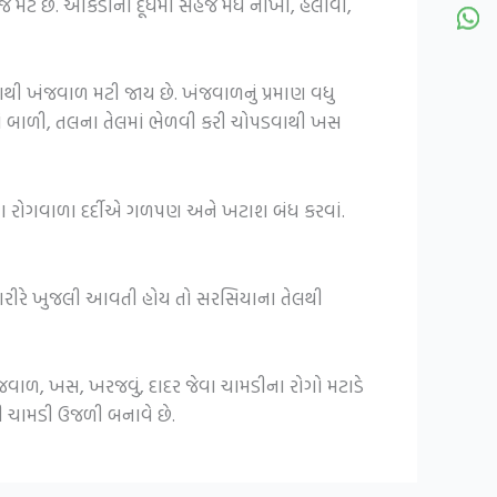
ાજ મટે છે. આકડાના દૂધમાં સહેજ મધ નાખી, હલાવી,
ી ખંજવાળ મટી જાય છે. ખંજવાળનું પ્રમાણ વધુ
 બાળી, તલના તેલમાં ભેળવી કરી ચોપડવાથી ખસ
ા રોગવાળા દર્દીએ ગળપણ અને ખટાશ બંધ કરવાં.
ા શરીરે ખુજલી આવતી હોય તો સરસિયાના તેલથી
જવાળ, ખસ, ખરજવું, દાદર જેવા ચામડીના રોગો મટાડે
રી ચામડી ઉજળી બનાવે છે.