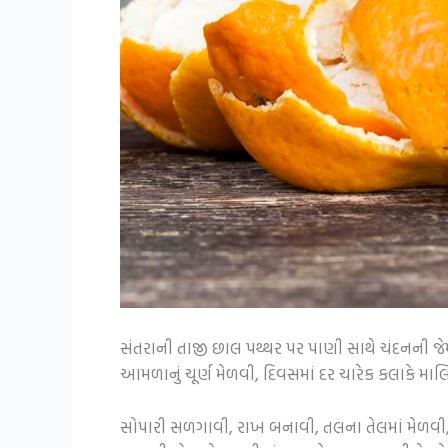
સંતરાની તાજી છાલ પથ્થર પર પાણી સાથે ચંદનની જેમ
આમળાનું ચૂર્ણ મેળવી, દિવસમાં દર ચારેક કલાકે મા
સોપારી સળગાવી, રાખ બનાવી, તલના તેલમાં મેળવી