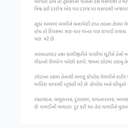
આવતી હોય તો તુલસીનાં પાનનો રસ ઘસવાથી તે મટે છે
મિશ્ર કરી દરરોજ એક વાર દરાજ પર ઘસવાથી ખંજવાળ
સૂકાં આમળાં બાળીને બનાવેલી રાખ તલના તેલમાં મ
હોય તો દિવસમાં ત્રણ-ચાર વખત પણ લગાડી શકાય.
પણ મટે છે.
આંબાહળદર તથા કાળીજીરીને પાણીમાં ઘૂંટીને તેન
મીઠાનો ઉપયોગ ઓછો કરવો. જવના લોટમાં તલનું તે
ટમેટાંના રસમાં તેનાથી બમણું કોપરેલ મેળવીને શ
માલિશ કરવાથી ખૂજલી મટે છે. કોપરેલ અને લીંબુનો
રક્તચંદન, બબુલત્વક, દુરાલભા, કાંચનારત્વક, આમલ
છે. ચામડીની બળતરા દૂર કરી આ તેલ ચામડીને મુલાયમ