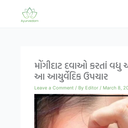
Skip
to
content
મોંગીદાટ દવાઓ કરતાં વધુ
આ આયુર્વેદિક ઉપચાર
Leave a Comment
/ By
Editor
/
March 8, 2