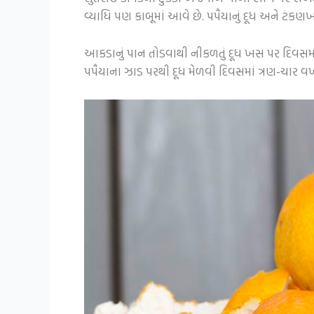
વ્યાધિ પણ કાબૂમાં આવે છે. પપૈયાનું દૂધ અને ટંક
આકડાનું પાન તોડવાથી નીકળતું દૂધ ખસ પર દિવસમાં
પપૈયાના ઝાડ પરથી દૂધ મેળવી દિવસમાં ત્રણ-ચાર વ