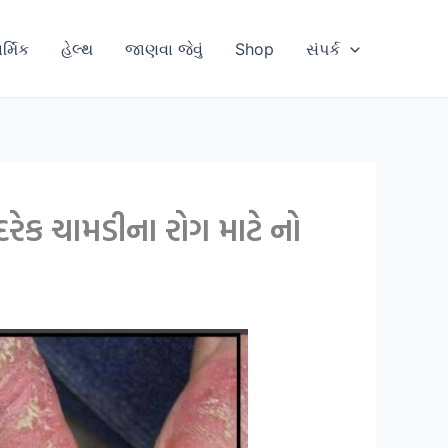
ાર્મિક
હેલ્થ
જાણવા જેવું
Shop
સંપર્ક
ેક ચામડીના રોગ માટે નો