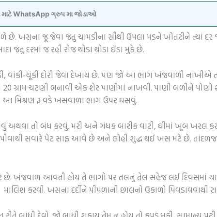
વવા માટે WhatsApp ગ્રુપ મા જોડાઓ
. ખસના જૂ જેવા જંતુ ચામડીના સૌથી ઉપલા પડને ખોતરીને ત્યાં દર જેવ
 જંતુ દરમાં જ રહી રોજ થોડા થોડા ઈંડા મુકે છે.
ી, વાંકી-ચૂંકી દોરી જેવા દેખાય છે. પણ જો આ ભાગ ખંજવાળી નાખીએ 
ી 20 ગ્રામ ચટણી બનાવી એક શેર પાણીમાં નાખવી. પાણી બળીને પોણો શેર
વું. આ મિશ્રણ રૂ વડે ખસવાળા ભાગ ઉપર ઘસવું.
ાવું અથવા તો બંધ કરવું. મરી અને ગંધક બારીક વાટી, ઘીમાં ખૂબ ખરલ 
ણી પીવાથી સવારે પેટ સાફ આવે છે અને લોહી શુદ્ધ થઈ ખસ મટે છે. તાં
 મટે છે. ખંજવાળ આવતી હોય તે ભાગો પર તલનું તેલ સહેજ લઈ દિવસમાં
ી માલિશ કરવી. ખસના દર્દીને પીપળાની છાલનો ઉકાળો પિવડાવવાથી રા
ે બાંધી દેવો. જો બાંધી શકાય તેમ ન હોય તો કપડું મૂકી, સામાન્ય પટ