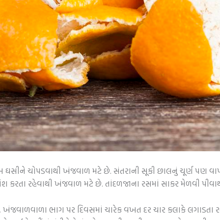
 ઘસીને ચોપડવાથી ખંજવાળ મટે છે. સંતરાની સૂકી છાલનું ચૂર્ણ પણ વાપ
લિશ કરતા રહેવાથી ખંજવાળ મટે છે. તાંદળજાના રસમાં સાકર મેળવી પીવા
, ખંજવાળવાળા ભાગ પર દિવસમાં ચારેક વખત દર ચાર કલાકે લગાડતા રહ