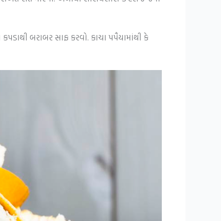
 કપડાથી બરાબર સાફ કરવો. કાચા પપૈયામાંથી કે