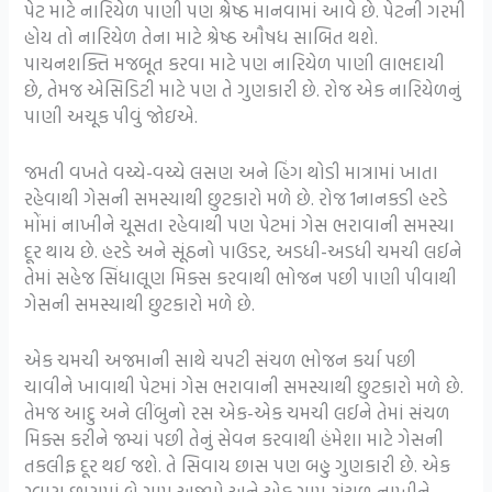
પેટ માટે નારિયેળ પાણી પણ શ્રેષ્ઠ માનવામાં આવે છે. પેટની ગરમી
હોય તો નારિયેળ તેના માટે શ્રેષ્ઠ ઔષધ સાબિત થશે.
પાચનશક્તિ મજબૂત કરવા માટે પણ નારિયેળ પાણી લાભદાયી
છે, તેમજ એસિડિટી માટે પણ તે ગુણકારી છે. રોજ એક નારિયેળનું
પાણી અચૂક પીવું જોઇએ.
જમતી વખતે વચ્ચે-વચ્ચે લસણ અને હિંગ થોડી માત્રામાં ખાતા
રહેવાથી ગેસની સમસ્યાથી છુટકારો મળે છે. રોજ 1નાનકડી હરડે
મોંમાં નાખીને ચૂસતા રહેવાથી પણ પેટમાં ગેસ ભરાવાની સમસ્યા
દૂર થાય છે. હરડે અને સૂંઠનો પાઉડર, અડધી-અડધી ચમચી લઈને
તેમાં સહેજ સિંધાલૂણ મિક્સ કરવાથી ભોજન પછી પાણી પીવાથી
ગેસની સમસ્યાથી છુટકારો મળે છે.
એક ચમચી અજમાની સાથે ચપટી સંચળ ભોજન કર્યા પછી
ચાવીને ખાવાથી પેટમાં ગેસ ભરાવાની સમસ્યાથી છુટકારો મળે છે.
તેમજ આદુ અને લીંબુનો રસ એક-એક ચમચી લઈને તેમાં સંચળ
મિક્સ કરીને જમ્યાં પછી તેનું સેવન કરવાથી હંમેશા માટે ગેસની
તકલીફ દૂર થઈ જશે. તે સિવાય છાસ પણ બહુ ગુણકારી છે. એક
ગ્લાસ છાસમાં બે ગ્રામ અજમો અને એક ગ્રામ સંચળ નાખીને