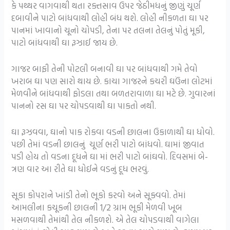
કે પથ્થર વાગવાથી થતા રક્તસાવ ઉપર જેઠીમધનું જીણું ચૂર્ણ
દબાવીને પાટો બાંધવાથી લોહી બંધ થશે. લોહી નીકળતા ઘા પર
પાનમાં ખાવાનો ચૂનો ચોપડી, તેના પર તલના તેલનું પોતું મૂકી,
પાટો બાંધવાથી ઘા રૂઝાઈ જાય છે.
ગાજર બાફી તેની પોટલી બનાવી ઘા પર બાંધવાથી ગમે તેવો
ખરાબ ઘા પણ સારો થાય છે. કાચા ગાજરને કચરી ઘઉંના લોટમાં
મેળવીને બાંધવાથી ફોડલા તથા બળતરાવાળા ઘા મટે છે. ગુવારનાં
પાનનો રસ ઘા પર ચોપડવાથી ઘા પાકતો નથી.
ઘા રૂઝવવા, ઘાનો પાક રોકવા વડની છાલના ઉકાળાથી ઘા ધોવો.
પછી તેમાં વડની છાલનું ચૂર્ણ ભરી પાટો બાંધવો. ઘામાં જીવાત
પડી હોય તો વડના દૂધને ઘા માં ભરી પાટો બાંઘવો. દિવસમાં બે-
ત્રણ વાર આ રીતે ઘા ધોઈને વડનું દૂધ ભરવું.
સૂકા કોપરાને ખાંડી તેનો ભૂકો કરવો અને સૂક્વવો. તેમાં
આમલીના કચૂકની છાલની 1/2 ગ્રામ ભૂકી મેળવી ખૂબ
મસળવાથી તેમાંથી તેલ નીકળશે. એ તેલ ચોપડવાથી વાગેલા