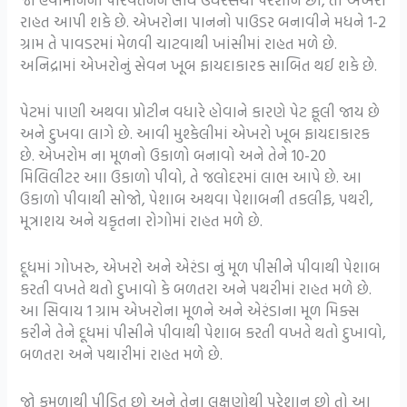
રાહત આપી શકે છે. એખરોના પાનનો પાઉડર બનાવીને મધને 1-2
ગ્રામ તે પાવડરમાં મેળવી ચાટવાથી ખાંસીમાં રાહત મળે છે.
અનિદ્રામાં એખરોનું સેવન ખૂબ ફાયદાકારક સાબિત થઈ શકે છે.
પેટમાં પાણી અથવા પ્રોટીન વધારે હોવાને કારણે પેટ ફૂલી જાય છે
અને દુખવા લાગે છે. આવી મુશ્કેલીમાં એખરો ખૂબ ફાયદાકારક
છે. એખરોમ ના મૂળનો ઉકાળો બનાવો અને તેને 10-20
મિલિલીટર આા ઉકાળો પીવો, તે જલોદરમાં લાભ આપે છે. આ
ઉકાળો પીવાથી સોજો, પેશાબ અથવા પેશાબની તકલીફ, પથરી,
મૂત્રાશય અને યકૃતના રોગોમાં રાહત મળે છે.
દૂધમાં ગોખરુ, એખરો અને એરંડા નું મૂળ પીસીને પીવાથી પેશાબ
કરતી વખતે થતો દુખાવો કે બળતરા અને પથરીમાં રાહત મળે છે.
આ સિવાય 1 ગ્રામ એખરોના મૂળને અને એરંડાના મૂળ મિક્સ
કરીને તેને દૂધમાં પીસીને પીવાથી પેશાબ કરતી વખતે થતો દુખાવો,
બળતરા અને પથારીમાં રાહત મળે છે.
જો કમળાથી પીડિત છો અને તેના લક્ષણોથી પરેશાન છો તો આ