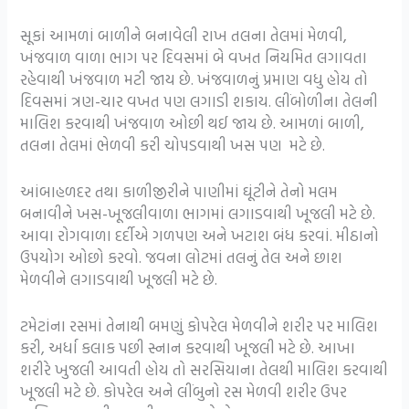
સૂકાં આમળાં બાળીને બનાવેલી રાખ તલના તેલમાં મેળવી,
ખંજવાળ વાળા ભાગ પર દિવસમાં બે વખત નિયમિત લગાવતા
રહેવાથી ખંજવાળ મટી જાય છે. ખંજવાળનું પ્રમાણ વધુ હોય તો
દિવસમાં ત્રણ-ચાર વખત પણ લગાડી શકાય. લીંબોળીના તેલની
માલિશ કરવાથી ખંજવાળ ઓછી થઈ જાય છે. આમળાં બાળી,
તલના તેલમાં ભેળવી કરી ચોપડવાથી ખસ પણ મટે છે.
આંબાહળદર તથા કાળીજીરીને પાણીમાં ઘૂંટીને તેનો મલમ
બનાવીને ખસ-ખૂજલીવાળા ભાગમાં લગાડવાથી ખૂજલી મટે છે.
આવા રોગવાળા દર્દીએ ગળપણ અને ખટાશ બંધ કરવાં. મીઠાનો
ઉપયોગ ઓછો કરવો. જવના લોટમાં તલનું તેલ અને છાશ
મેળવીને લગાડવાથી ખૂજલી મટે છે.
ટમેટાંના રસમાં તેનાથી બમણું કોપરેલ મેળવીને શરીર પર માલિશ
કરી, અર્ધા કલાક પછી સ્નાન કરવાથી ખૂજલી મટે છે. આખા
શરીરે ખુજલી આવતી હોય તો સરસિયાના તેલથી માલિશ કરવાથી
ખૂજલી મટે છે. કોપરેલ અને લીંબુનો રસ મેળવી શરીર ઉપર