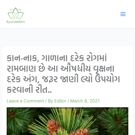
Skip
to
content
કાન-નાક, ગાળાના દરેક રોગમાં
રામબાણ છે આ ઔષધીય વૃક્ષના
દરેક અંગ, જરૂર જાણી લ્યો ઉપયોગ
કરવાની રીત..
Leave a Comment
/ By
Editor
/
March 8, 2021