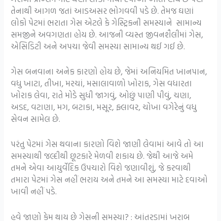
તેનાથી આગળ જતાં આડઅસર ભોગવવી પડે છે. તેમજ ઘણાં
લોકો પેટમાં ભરાતા ગેસ એટલે કે ગેસ્ટ્રિકની સમસ્યાને સામાન્ય
સમજીને અવગણતા હોય છે. આજની વ્યસ્ત જીવનશૈલીમાં ગેસ,
એસિડિટી અને અપચા જેવી સમસ્યા સામાન્ય થઈ ગઈ છે.
ગેસ બનવાના અનેક કારણો હોય છે, જેમાં અનિયમિત ખાનપાન,
વધુ ખાટા, તીખા, મરચાં, મસાલાવાળો ખોરાક, ગેસ વધારતા
ખોરાક લેવા, રાતે મોડે સુધી જાગવું, ઓછું પાણી પીવું, ચણા,
અડદ, વટાણા, મગ, બટાકા, મસૂર, ફ્લાવર, ચોખા વગેરેનું વધુ
સેવન સામેલ છે.
પરંતુ પેટમાં ગેસ થવાના કારણો વિશે જાણી લેવામાં આવે તો આ
સમસ્યાથી જલ્દીથી છૂટકારે મેળવી શકાય છે. જેથી આજે અમે
તમને એવા આયુર્વેદિક ઉપચારો વિશે જણાવીશું, જે કરવાથી
તમારા પેટમાં ગેસ નહીં ભરાય અને તમને આ સમસ્યા માટે દવાઓ
ખાવી નહીં પડે.
હવે જાણો કેમ થાય છે ગેસની સમસ્યા? : આંતરડામાં ખરાબ