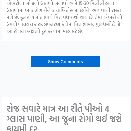
એખરોના બીજનો ઉકાળો બનાવો અને 15-30 મિલીલીટરના
ઉકાળામાં ખાંડ ભેળવીને ડાયાબિટીસના દર્દીને આપવાથી રાહત
મળે છે. કૂટ રોગ મોટાભાગે પિત્ત વધવાથી થાય છે. તેમાં એખરો નો
ઉપયોગ ફાયદાકારક છે કારણ કે તેમાં પિત્ત શામક ગુણધર્મો છે જે
આ રોગના લક્ષણો દૂર કરવામાં મદદ કરે છે.
Show Comments
રોજ સવારે માત્ર આ રીતે પીઓ 4
ગ્લાસ પાણી, આ જૂના રોગો થઈ જશે
કાયમી દૂર..