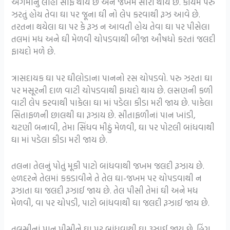
અંગમાંનું લોહી સાફ થાય છે અને જખમ સારો થાય છે. કાયમ પરુ
ઝરતું હોય તેવા ઘા પર જૂના ઘી નો લેપ કરવાથી રૂઝ આવે છે.
તરતના થયેલા ઘા પર કે રૂઝ ન આવતી હોય તેવા ઘા પર પીસેલા
તલમાં મધ અને ઘી મેળવી ચોપડવાથી બીજા ઔષધો કરતાં જલદી
ફાયદો મળે છે.
ત્રાસદાયક ઘા પર ઘીલોડાના પાનનો રસ ચોપડવો. પરુ ઝરતા ઘા
પર મસૂરની દાળ વાટી ચોપડવાથી ફાયદો થાય છે. લસણની કળી
વાટી લેપ કરવાથી પાકેલા ઘા માં પડેલા કીડા મરી જાય છે. પાકેલા
સિતાફળની છાલથી ઘા રૂઝાય છે. સીતાફળીનાં પાન ખાંડી,
ચટણી બનાવી, તેમા સિંધવ મીઠું મેળવી, ઘા પર પોટલી બાંધવાથી
ઘા માં પડેલા કીડા મરી જાય છે.
તલના તેલનું પોતું મૂકી પાટો બાંધવાથી જખમ જલદી રૂઝાય છે.
હળદરને તેલમાં કકડાવીને તે તેલ ઘા-જખમ પર ચોપડવાથી ન
રૂઝાતા ઘા જલદી રૂઝાઈ જાય છે. તેલ પીસી તેમાં ઘી અને મધ
મેળવી, વા પર ચોપડી, પાટો બાંધવાથી ઘા જલદી રૂઝાઈ જાય છે.
તુલસીનાં પાન પીસીને ઘા પર બાંધવાથી ઘા રૂઝાઈ જાય છે. હિંગ