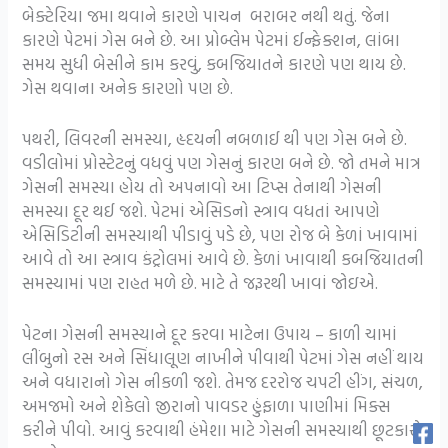
બેક્ટેરિયા જમા થવાને કારણે પાચન બરાબર નથી થતું. જેના
કારણે પેટમાં ગેસ બને છે. આ પ્રોબ્લેમ પેટમાં ઈન્ફેક્શન, લાંબા
સમય સુધી બેસીને કામ કરવું, કબજિયાતને કારણે પણ થાય છે.
ગેસ થવાના અનેક કારણો પણ છે.
પથરી, લિવરની સમસ્યા, હૃદયની નબળાઈ થી પણ ગેસ બને છે.
વડીલોમાં પ્રોસ્ટેટનું વધવું પણ ગેસનું કારણ બને છે. જો તમને માત્ર
ગેસની સમસ્યા હોય તો અપનાવો આ ટિપ્સ તેનાથી ગેસની
સમસ્યા દૂર થઈ જશે. પેટમાં એસિડનો સ્ત્રાવ વધતાં આપણે
એસિડિટીની સમસ્યાથી પીડાવું પડે છે, પણ રોજ બે કેળાં ખાવામાં
આવે તો આ સ્ત્રાવ કંટ્રોલમાં આવે છે. કેળાં ખાવાથી કબજિયાતની
સમસ્યામાં પણ રાહત મળે છે. માટે તે જરૂરથી ખાવાં જોઇએ.
પેટના ગેસની સમસ્યાને દૂર કરવા માટેના ઉપાય – કાળી ચામાં
લીંબુનો રસ અને સિંધાલૂણ નાખીને પીવાથી પેટમાં ગેસ નહીં થાય
અને વધારાનો ગેસ નીકળી જશે. તેમજ દરરોજ ચપટી હીંગ, સંચળ,
અમજમો અને શેકેલો જીરાનો પાવડર હુંફાળા પાણીમાં મિક્સ
કરીને પીવો. આવું કરવાથી હંમેશા માટે ગેસની સમસ્યાથી છૂટકારો