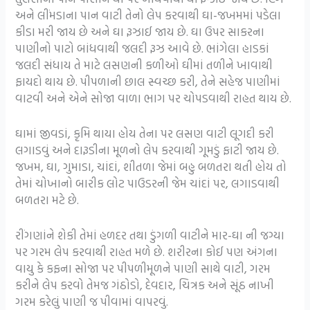
અને લીંમડાના પાન વાટી તેનો લેપ કરવાથી ઘા-જખમમાં પડેલા
કીડા મરી જાય છે અને ઘા રૂઝાઈ જાય છે. ઘા ઉપર સાકરના
પાણીનો પાટો બાંધવાથી જલદી રૂઝ આવે છે. ભાંગેલા હાડકાં
જલદી સંધાય તે માટે લસણની કળીઓ ઘીમાં તળીને ખાવાથી
ફાયદો થાય છે. પીપળાની છાલ સ્વચ્છ કરી, તેને સહેજ પાણીમાં
વાટવી અને એને સોજા વાળા ભાગ પર ચોપડવાથી રાહત થાય છે.
ઘામાં જીવડાં, કૃમિ થાયા હોય તેના પર લસણ વાટી લૂગદી કરી
લગાડવું અને દારૂડીના મૂળનો લેપ કરવાથી ગૂમડું ફાટી જાય છે.
જખમ, ઘા, ગુમાડા, ચાંદાં, શીતળા જેમાં બહુ બળતરા થતી હોય તો
તેમાં ચોખાનો બારીક લોટ પાઉડરની જેમ ચાંદાં પર, લગાડવાથી
બળતરા મટે છે.
રીંગણાંને શેકી તેમાં હળદર તથા ડુંગળી વાટીને માર-ઘા ની જગ્યા
પર ગરમ લેપ કરવાથી રાહત મળે છે. શરીરના કોઈ પણ અંગના
વાયુ કે કફના સોજા પર પીપળીમૂળને પાણી સાથે વાટી, ગરમ
કરીને લેપ કરવો તેમજ ગંઠોડો, દેવદાર, ચિત્રક અને સૂંઠ નાખી
ગરમ કરેલું પાણી જ પીવામાં વાપરવું.