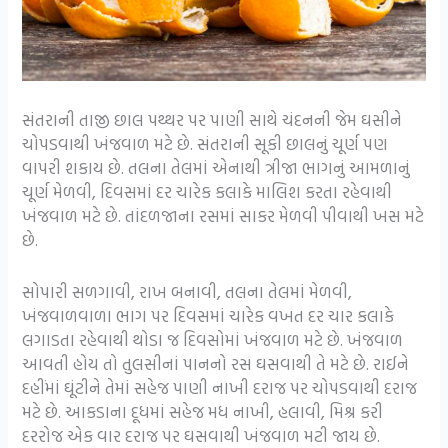
સંતરાની તાજી છાલ પથ્થર પર પાણી સાથે ચંદનની જેમ ઘસીને
ચોપડવાથી ખંજવાળ મટે છે. સંતરાની સૂકી છાલનું ચૂર્ણ પણ
વાપરી શકાય છે. તલના તેલમાં એનાથી ત્રીજા ભાગનું આમળાનું
ચૂર્ણ મેળવી, દિવસમાં દર ચારેક કલાકે માલિશ કરતા રહેવાથી
ખંજવાળ મટે છે. તાંદળજાના રસમાં સાકર મેળવી પીવાથી ખસ મટે
છે.
સોપારી સળગાવી, રાખ બનાવી, તલના તેલમાં મેળવી,
ખંજવાળવાળા ભાગ પર દિવસમાં ચારેક વખત દર ચાર કલાકે
લગાડતા રહેવાથી થોડા જ દિવસોમાં ખંજવાળ મટે છે. ખંજવાળ
આવતી હોય તો તુલસીનાં પાનનો રસ ઘસવાથી તે મટે છે. રાઈને
દહીંમાં ઘૂંટીને તેમાં સહેજ પાણી નાખી દરાજ પર ચોપડવાથી દરાજ
મટે છે. આકડાના દૂધમાં સહેજ મધ નાખી, હલાવી, મિશ્ર કરી
દરરોજ એક વાર દરાજ પર ઘસવાથી ખંજવાળ મટી જાય છે.