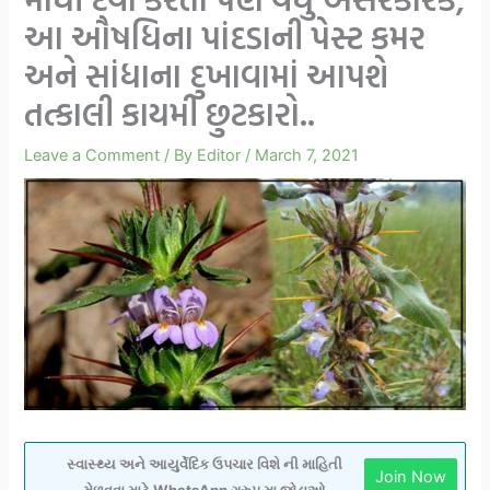
આ ઔષધિના પાંદડાની પેસ્ટ કમર
અને સાંધાના દુખાવામાં આપશે
તત્કાલી કાયમી છુટકારો..
Leave a Comment
/ By
Editor
/
March 7, 2021
સ્વાસ્થ્ય અને આયુર્વેદિક ઉપચાર વિશે ની માહિતી
Join Now