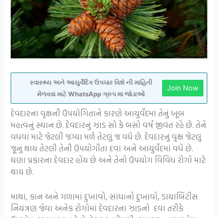
સ્વાસ્થ્ય અને આયુર્વેદિક ઉપચાર વિશે ની માહિતી
Join Now
મેળવવા માટે WhatsApp ગ્રુપ મા જોડાઓ
દેવદારના વૃક્ષની ઉપયોગિતાને કારણે આયુર્વેદમાં તેનું ખૂબ
મહત્વનું સ્થાન છે. દેવદારનું ઝાડ સો કે બસો વર્ષ જીવંત રહે છે. તેને
વધવા માટે જેટલી જગ્યા મળે તેટલું જ વધે છે. દેવદારનું વૃક્ષ જેટલું
જૂનું થાય તેટલી તેની ઉપયોગીતા દવા અને આયુર્વેદમાં વધે છે.
ઘણા પ્રકારના દેવદાર હોય છે અને તેનો ઉપયોગ વિવિધ રોગો માટે
થાય છે.
માથા, કાન અને ગળામાં દુખાવો, સાંધાનો દુખાવો, ડાયાબિટીસ
નિયંત્રણ જેવા અનેક રોગોમાં દેવદારના ઝાડનો દવા તરીકે