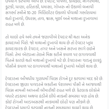
ઉપયોગ કરવામાં આવે છે. દેવદાર, પીપળી, કાયફલ, નાગરમોથા,
કુટકી, ધાણા, હરિતાકી, ધમાસા, ગોખરુ નો ઉકાળો બનાવી
સગર્ભા સ્ત્રીને 10-20 મિલિલીટર ઉકાળો પીવાથી ગર્ભાશયમાં
થતો દુખાવો, ઉધરસ, તાવ, શ્વાસ, મૂર્છા અને માથાના દુખાવામાં
રાહત મળે છે.
તો ચાલો હવે અમે તમને જણાવીએ દેવદાર થી થતા અનેક
ફાયદાઓ વિશે. જો માથાનો દુખાવો થાય છે તો દેવદાર ખૂબ
ફાયદાકારક છે. દેવદાર, તગર અને ખસને સરખા ભાગે લઈને
પિસો. તેમાં એરંડાના તેલને મિક્ષ કરીને કપાળ પર લગાવવાથી
પિતને કારણે થતો માથાનો દુખાવો મટે છે. દેવદારના ઝાડનું લાકડું
પીસીને કપાળ પર લગાવવાથી માથાનો દુખાવો ઓછો થાય છે.
દેવદારના ઔષધીય ગુણધર્મો પિલ્સ રોગને દૂર કરવામાં મદદ કરે છે.
દેવદારના જીણા પાવડરને બકરીના પેશાબમાં પીસી ને આંજવાથી
પિલ્સ નામની આંખની બીમારીથી રાહત મળે છે. કેટલાક લોકોને
વધારે તડકામાં અથવા ઠંડીને લીધે નાકની સમસ્યા પણ હોય છે.
કોઈ રોગની આડઅસરથી નાકમાંથી લોહી પણ નીકળે છે.
દેવદારનો ધુમાડો કરવાથી નાકની સમસ્યામાં ફાયદો થાય છે.