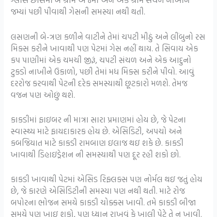
જમ્યાં પછી પીવાથી ગેસની સમસ્યા નથી થતી.
લસણની બે-ત્રણ કળીને વાટીને તેમાં ચપટી મીઠું અને લીંબુનો રસ
મિક્સ કરીને ખાવાથી પણ પેટમાં ગેસ નહીં થાય. તે સિવાય એક
કપ પાણીમાં એક ચમચી જીરૂં, ચપટી સંચળ અને એક આદુનો
ટુકડો નાખીને ઉકાળો, પછી તેમાં મધ મિક્સ કરીને પીવો. આવું
દરરોજ કરવાથી પેટની દરેક સમસ્યાથી છૂટકારો મળશે. તેમજ
વજન પણ ઓછું થશે.
કાકડીમાં ફાઇબર ની માત્રા સારા પ્રમાણમાં હોય છે, જે પેટના
સ્વાસ્થ્ય માટે ફાયદાકારક હોય છે. એસિડિટી, અપચો અને
કબજિયાત માટે કાકડી રામબાણ ઇલાજ થઇ શકે છે. કાકડી
ખાવાથી ડિહાઇડ્રેશન ની સમસ્યાથી પણ દૂર રહી શકો છો.
કાકડી ખાવાથી પેટમાં એસિડ રિફ્લક્સ પણ નોર્મલ થઇ જતું હોય
છે, જે કારણે એસિડિટીની સમસ્યા પણ નથી થતી. માટે રોજ
બપોરના ભોજન સમયે કાકડી ચોક્કસ ખાવી. તમે કાકડી બીજા
સમયે પણ ખાઇ શકો, પણ ધ્યાન રાખવું કે ખાલી પેટે તે ન ખાવી.