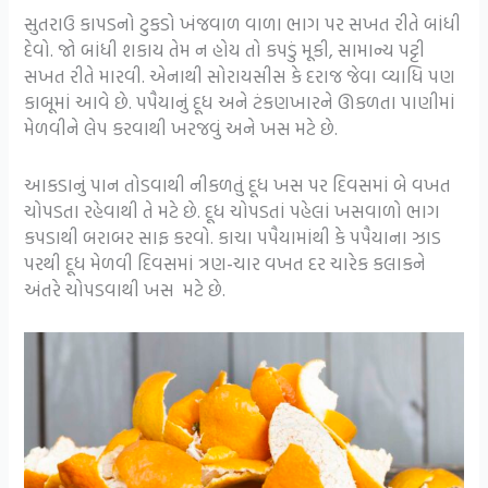
સુતરાઉ કાપડનો ટુકડો ખંજવાળ વાળા ભાગ પર સખત રીતે બાંધી
દેવો. જો બાંધી શકાય તેમ ન હોય તો કપડું મૂકી, સામાન્ય પટ્ટી
સખત રીતે મારવી. એનાથી સોરાયસીસ કે દરાજ જેવા વ્યાધિ પણ
કાબૂમાં આવે છે. પપૈયાનું દૂધ અને ટંકણખારને ઊકળતા પાણીમાં
મેળવીને લેપ કરવાથી ખરજવું અને ખસ મટે છે.
આકડાનું પાન તોડવાથી નીકળતું દૂધ ખસ પર દિવસમાં બે વખત
ચોપડતા રહેવાથી તે મટે છે. દૂધ ચોપડતાં પહેલાં ખસવાળો ભાગ
કપડાથી બરાબર સાફ કરવો. કાચા પપૈયામાંથી કે પપૈયાના ઝાડ
પરથી દૂધ મેળવી દિવસમાં ત્રણ-ચાર વખત દર ચારેક કલાકને
અંતરે ચોપડવાથી ખસ મટે છે.