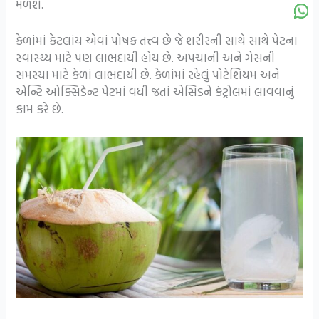
મળશે.
કેળાંમાં કેટલાંય એવાં પોષક તત્ત્વ છે જે શરીરની સાથે સાથે પેટના
સ્વાસ્થ્ય માટે પણ લાભદાયી હોય છે. અપચાની અને ગેસની
સમસ્યા માટે કેળાં લાભદાયી છે. કેળાંમાં રહેલું પોટેશિયમ અને
એન્ટિ ઓક્સિડેન્ટ પેટમાં વધી જતાં એસિડને કંટ્રોલમાં લાવવાનું
કામ કરે છે.