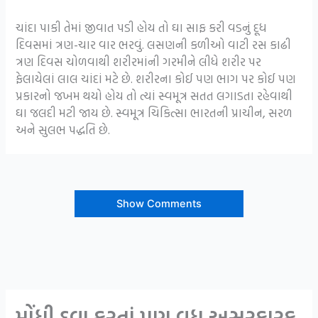
ચાંદા પાકી તેમાં જીવાત પડી હોય તો ઘા સાફ કરી વડનું દૂધ
દિવસમાં ત્રણ-ચાર વાર ભરવું. લસણની કળીઓ વાટી રસ કાઢી
ત્રણ દિવસ ચોળવાથી શરીરમાંની ગરમીને લીધે શરીર પર
ફેલાયેલાં લાલ ચાંદાં મટે છે. શરીરના કોઈ પણ ભાગ પર કોઈ પણ
પ્રકારનો જખમ થયો હોય તો ત્યાં સ્વમૂત્ર સતત લગાડતા રહેવાથી
ઘા જલદી મટી જાય છે. સ્વમૂત્ર ચિકિત્સા ભારતની પ્રાચીન, સરળ
અને સુલભ પદ્ધતિ છે.
Show Comments
મોંધી દવા કરતાં પણ વધુ અસરકારક,