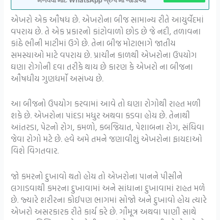
મેળવવા માટે WhatsApp ગ્રુપ મા જોડાઓ
એખરો એક ઔષધ છે. એખરોના બીજ સામાન્ય રીતે આયુર્વેદમાં
વપરાય છે. તે એક પ્રકારનો કાંટોવાળો છોડ છે જે નદી, તળાવના
કાંઠે ભીની માટીમાં ઉગે છે. તેના બીજ મોટાભાગે જાતીય
સમસ્યાઓ માટે વપરાય છે. પ્રાચીન કાળથી એખરોના ઉપયોગ
ઘણા રોગોની દવા તરીકે થાય છે કારણ કે એખરો ના બીજના
ઔષધીય ગુણધર્મો અસંખ્ય છે.
આ બીજનો ઉપયોગ કરવામાં આવે તો ઘણા રોગોથી રાહત મળી
શકે છે. એખરોના પાંદડા મધુર અથવા કડવા હોય છે. તેનાથી
આંતરડા, પેટનો રોગ, કમળો, કબજિયાત, પેશાબના રોગ, સંધિવા
જેવા રોગો મટે છે. હવે અમે તમને જણાવીશું એખરોના ફાયદાઓ
વિશે વિગતવાર.
જો કમરનો દુખાવો થતો હોય તો એખરોના પાનને પીસીને
લગાડવાથી કમરના દુખાવામાં અને સાંધાના દુખાવામાં રાહત મળે
છે. જ્યારે શરીરના કોઈપણ ભાગમાં સોજો અને દુખાવો હોય ત્યારે
એખરો અસરકારક રીતે કાર્ય કરે છે. ગૌમૂત્ર અથવા પાણી સાથે