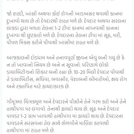
જો શરદી, ખાંસી અથવા કોઈ રોગની આડઅસર થવાથી કાનમાં
દુખાવો થાય છે તો દેવદારથી રાહત મળે છે. દેવદાર અથવા સરલના
લાકડા દ્વારા મળતા તેલના 1-2 ટીપાં કાનમાં નાંખવાથી કાનના
દુખાવા થી છુટકારો મળે છે. દેવદારના તેલના ટીપાં માં સૂંઠ, મરી,
પીપળ મિક્સ કરીને પીવાથી ખાંસીમાં રાહત મળે છે.
આજકાલની દોડધામ અને તનાવપૂર્ણ જીવન એવું બની ગયું છે કે
ન તો ખાવાનો નિયમ છે અને ન સૂવાનો. પરિણામે લોકો
ડાયાબિટીઝનો શિકાર બની રહ્યા છે. 10-20 મિલી દેવદાર પીવાથી
તે ડાયાબિટીસ, સંધિવા, બવાસીર, પેશાબની બીમારીઓ, ક્ષય રોગ
અને રક્તપિત્ત માટે ફાયદાકારક છે.
ગૌમૂત્રમાં ચિત્રકમૂળ અને દેવદારને પીસીને તેને ગરમ કરો અને તેને
હાથીપગા પર લગાવો. તેનાથી ફાયદો થાય છે. સૂંઠ અને દેવદાર
પાવડર 1-2 ગ્રામ ખાવાથી હાથીપગા માં ફાયદો થાય છે. દેવદારના
પાવડરને સરસવના તેલ સાથે ભેળવીને માલિશ કરવાથી
હાથીપગા માં રાહત મળે છે.