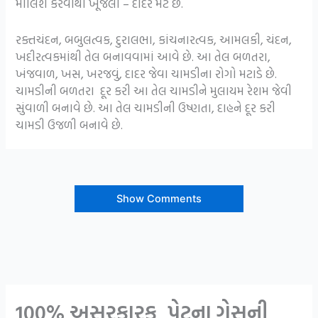
માલિશ કરવાથી ખૂજલી – દાદર મટે છે.
રક્તચંદન, બબુલત્વક, દુરાલભા, કાંચનારત્વક, આમલકી, ચંદન,
ખદીરત્વકમાંથી તેલ બનાવવામાં આવે છે. આ તેલ બળતરા,
ખંજવાળ, ખસ, ખરજવું, દાદર જેવા ચામડીના રોગો મટાડે છે.
ચામડીની બળતરા દૂર કરી આ તેલ ચામડીને મુલાયમ રેશમ જેવી
સુંવાળી બનાવે છે. આ તેલ ચામડીની ઉષ્ણતા, દાહને દૂર કરી
ચામડી ઉજળી બનાવે છે.
Show Comments
100% અસરકારક, પેટના ગેસની