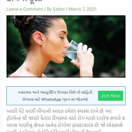
Leave a Comment
/ By
Editor
/
March 7, 2021
સ્વાસ્થ્ય અને આયુર્વેદિક ઉપચાર વિશે ની માહિતી
Join Now
મેળવવા માટે WhatsApp ગ્રુપ મા જોડાઓ
ખાલી પેટે પાણી પીવાની આદત હમેશાં સ્વસ્થ રાખે છે. આ
ટ્રીટમેન્ટ થી જાણો કેટલા દિવસમાં કયો રોગ મટશે દરરોજ સવારે 4
ગ્લાસ પાણીનું સેવન અનેક રોગોમાં ફાયદાકારક છે. જો એકસાથે