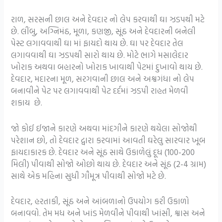
રાળ, સરસની છાલ અને દેવદાર નો લેપ કરવાથી ઘા ઝડપથી મટે
છે. લીંબુ, અગ્નિમંઠ, મૂળા, કણજી, સૂંઠ અને દેવદારની બનેલી
પેસ્ટ લગાવવાથી ઘા માં ફાયદો થાય છે. ઘા પર દેવદાર તેલ
લગાવવાથી ઘા ઝડપથી સારો થાય છે. મોટે ભાગે મસાલેદાર
ખોરાક અથવા બહારનો ખોરાક ખાવાથી પેટમાં દુખાવો થાય છે.
દેવદાર, મદારના મૂળ, સરગવાની છાલ અને અશ્વગંધા નો લેપ
બનાવીને પેટ પર લગાવવાથી પેટ દર્દમાં ઝડપી રાહત મેળવી
શકાય છે.
જો કોઈ ઈજાને કારણે અથવા માંદગીને કારણે થયેલા સોજોથી
પરેશાન છો, તો દેવદાર દ્વારા કરવામાં આવતી ઘરેલુ સારવાર ખૂબ
ફાયદાકારક છે. દેવદાર અને સૂંઠ સાથે ઉકાળેલું દૂધ (100-200
મિલી) પીવાથી સોજો ઓછો થાય છે. દેવદાર અને સૂંઠ (2-4 ગ્રામ)
સાથે એક મહિના સુધી ગૌમૂત્ર પીવાથી સોજો મટે છે.
દેવદાર, હરતાકી, સૂંઠ અને આંબળાનો ઉપયોગ કરી ઉકાળો
બનાવવો. તેમ મધ અને ખાંડ મેળવીને પીવાથી ખાંસી, શ્વાસ અને