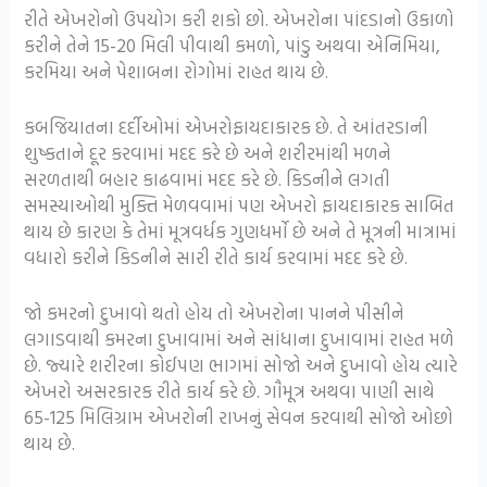
રીતે એખરોનો ઉપયોગ કરી શકો છો. એખરોના પાંદડાનો ઉકાળો
કરીને તેને 15-20 મિલી પીવાથી કમળો, પાંડુ અથવા એનિમિયા,
કરમિયા અને પેશાબના રોગોમાં રાહત થાય છે.
કબજિયાતના દર્દીઓમાં એખરોફાયદાકારક છે. તે આંતરડાની
શુષ્કતાને દૂર કરવામાં મદદ કરે છે અને શરીરમાંથી મળને
સરળતાથી બહાર કાઢવામાં મદદ કરે છે. કિડનીને લગતી
સમસ્યાઓથી મુક્તિ મેળવવામાં પણ એખરો ફાયદાકારક સાબિત
થાય છે કારણ કે તેમાં મૂત્રવર્ધક ગુણધર્મો છે અને તે મૂત્રની માત્રામાં
વધારો કરીને કિડનીને સારી રીતે કાર્ય કરવામાં મદદ કરે છે.
જો કમરનો દુખાવો થતો હોય તો એખરોના પાનને પીસીને
લગાડવાથી કમરના દુખાવામાં અને સાંધાના દુખાવામાં રાહત મળે
છે. જ્યારે શરીરના કોઈપણ ભાગમાં સોજો અને દુખાવો હોય ત્યારે
એખરો અસરકારક રીતે કાર્ય કરે છે. ગૌમૂત્ર અથવા પાણી સાથે
65-125 મિલિગ્રામ એખરોની રાખનું સેવન કરવાથી સોજો ઓછો
થાય છે.