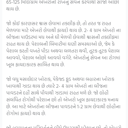
65-125 મિલિગ્રામ એખરોની રાખનું સેવન કરવાથી સોજો ઓછો
થાય છે.
જો કોઈ કારણસર શ્વાસ લેવામાં તકલીફ છે, તો તરત જ રાહત
મેળવવા માટે એખરો લેવાથી ફાયદો થાય છે. 2- 4 ગ્રામ એખરો ના
બીજના પાઉડરમાં મધ અને ઘી મેળવી લેવાથી શ્વાસની તકલીફમાં
રાહત થાય છે. પેશાબની બિમારીમાં ઘણી સમસ્યાઓ છે, જેમ કે
પેશાબ કરતી વખતે પીડા અથવા બળતરા થવી, તૂટક તૂટક પેશાબ
આવવો, પેશાબ ઓછો આવવો વગેરે. એખરોનું સેવન આ રોગમાં
ખૂબ ફાયદાકારક સાબિત થાય છે.
જો વધુ મસાલેદાર ખોરાક, પેકેજ્ડ ફૂડ અથવા બહારના ખોરાક
ખાવાથી ઝાડા થાય છે ત્યારે 2- 4 ગ્રામ એખરો ના બીજના
પાવડરને દહીં સાથે પીવાથી ઝાડામાં રાહત મળે છે. જો લોહી
સંબંધિત રોગોથી પરેશાન છો તો એખરો ખૂબ ફાયદાકારક મનાય
છે. આ માટે એખરોના બીજના પાવડરને 1-2 ગ્રામ લેવાથી લોહીના
રોગોમાં ફાયદો થાય છે.
જો હવામાનના પરિવર્તનને લીધે ઉધરસથી પરેશાન છો, તો એખરો