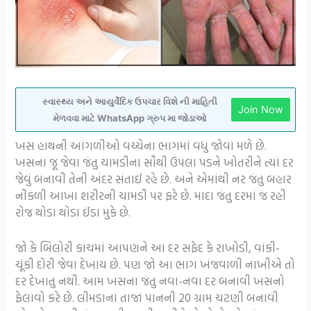
સ્વાસ્થ્ય અને આયુર્વેદિક ઉપચાર વિશે ની માહિતી
Join Now
મેળવવા માટે WhatsApp ગ્રુપ મા જોડાઓ
ખસ હાથની આંગળીઓ વચ્ચેના ભાગમાં વધુ જોવા મળે છે.
ખસના જૂ જેવા જંતુ ચામડીના સૌથી ઉપલા પડને ખોતરીને ત્યાં દર
જેવું બનાવી તેની અંદર સંતાઈ રહે છે. અને એમાંથી નર જંતુ બહાર
નીકળી આખા શરીરની ચામડી પર ફરે છે. માદા જંતુ દરમાં જ રહી
રોજ થોડા થોડા ઈંડા મુકે છે.
જો કે બિલોરી કાચમાં આપણને આ દર સફેદ કે રાખોડી, વાંકી-
ચૂંકી દોરી જેવા દેખાય છે. પણ જો આ ભાગ ખંજવાળી નાખીએ તો
દર દેખાતુ નથી. આમ ખસના જંતુ નવા-નવા દર બનાવી ખસનો
ફેલાવો કરે છે. લીમડાનાં તાજાં પાનની 20 ગ્રામ ચટણી બનાવી