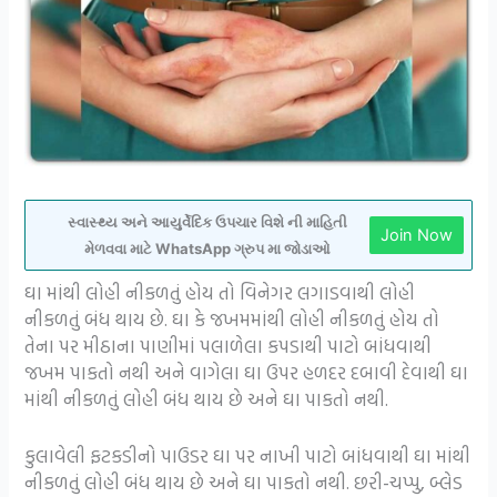
સ્વાસ્થ્ય અને આયુર્વેદિક ઉપચાર વિશે ની માહિતી
Join Now
મેળવવા માટે WhatsApp ગ્રુપ મા જોડાઓ
ઘા માંથી લોહી નીકળતું હોય તો વિનેગર લગાડવાથી લોહી
નીકળતું બંધ થાય છે. ઘા કે જખમમાંથી લોહી નીકળતું હોય તો
તેના પર મીઠાના પાણીમાં પલાળેલા કપડાથી પાટો બાંધવાથી
જખમ પાકતો નથી અને વાગેલા ઘા ઉપર હળદર દબાવી દેવાથી ઘા
માંથી નીકળતું લોહી બંધ થાય છે અને ઘા પાકતો નથી.
કુલાવેલી ફટકડીનો પાઉડર ઘા પર નાખી પાટો બાંધવાથી ઘા માંથી
નીકળતું લોહી બંધ થાય છે અને ઘા પાકતો નથી. છરી-ચપ્પુ, બ્લેડ