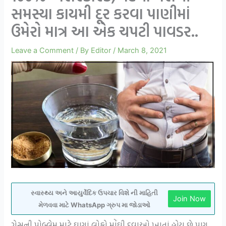
સમસ્યા કાયમી દૂર કરવા પાણીમાં
ઉમેરો માત્ર આ એક ચપટી પાવડર..
Leave a Comment
/ By
Editor
/
March 8, 2021
સ્વાસ્થ્ય અને આયુર્વેદિક ઉપચાર વિશે ની માહિતી
Join Now
મેળવવા માટે WhatsApp ગ્રુપ મા જોડાઓ
ગેસની પ્રોબ્લેમ માટે ઘણાં લોકો મોંઘી દવાઓ ખાતાં હોય છે પણ