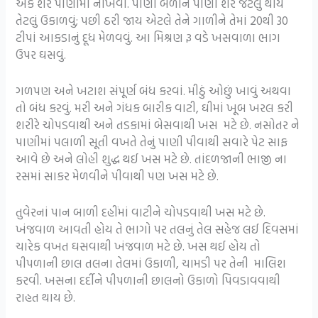
એક શેર પાણીમાં નાખવી. પાણી બળીને પોણો શેર જેટલું થાય
તેટલું ઉકાળવું; પછી ઠરી જાય એટલે તેને ગાળીને તેમાં 20થી 30
ટીપાં આકડાનું દૂધ મેળવવું. આ મિશ્રણ રૂ વડે ખસવાળા ભાગ
ઉપર ઘસવું.
ગળપણ અને ખટાશ સંપૂર્ણ બંધ કરવાં. મીઠું ઓછું ખાવું અથવા
તો બંધ કરવું. મરી અને ગંધક બારીક વાટી, ઘીમાં ખૂબ ખરલ કરી
શરીરે ચોપડવાથી અને તડકામાં બેસવાથી ખસ મટે છે. નસોતર ને
પાણીમાં પલાળી સૂતી વખતે તેનું પાણી પીવાથી સવારે પેટ સાફ
આવે છે અને લોહી શુદ્ધ થઈ ખસ મટે છે. તાંદળજાની ભાજી ના
રસમાં સાકર મેળવીને પીવાથી પણ ખસ મટે છે.
તુવેરનાં પાન બાળી દહીંમાં વાટીને ચોપડવાથી ખસ મટે છે.
ખંજવાળ આવતી હોય તે ભાગો પર તલનું તેલ સહેજ લઈ દિવસમાં
ચારેક વખત ઘસવાથી ખંજવાળ મટે છે. ખસ થઈ હોય તો
પીપળાની છાલ તલના તેલમાં ઉકાળી, ચામડી પર તેની માલિશ
કરવી. ખસના દર્દીને પીપળાની છાલનો ઉકાળો પિવડાવવાથી
રાહત થાય છે.