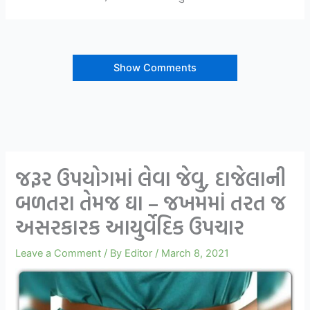
Show Comments
જરૂર ઉપયોગમાં લેવા જેવુ, દાજેલાની
બળતરા તેમજ ઘા – જખમમાં તરત જ
અસરકારક આયુર્વેદિક ઉપચાર
Leave a Comment
/ By
Editor
/
March 8, 2021