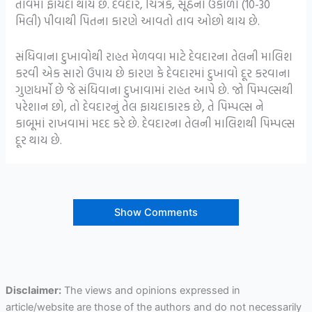
તાવમાં ફાયદો થાય છે. દેવદાર, ચિત્રક, સૂંઠનો ઉકાળો (10-30
મિલી) પીવાથી પિતના કારણે આવતો તાવ ઓછો થાય છે.
સંધિવાના દુખાવોથી રાહત મેળવવા માટે દેવદારના તેલની માલિશ
કરવી એક સારો ઉપાય છે કારણ કે દેવદારમાં દુખાવો દૂર કરવાના
ગુણધર્મો છે જે સંધિવાના દુખાવામાં રાહત આપે છે. જો પિમ્પલ્સથી
પરેશાન છો, તો દેવદારનું તેલ ફાયદાકારક છે, તે પિમ્પલ્સ ને
કાબૂમાં રાખવામાં મદદ કરે છે. દેવદારના તેલની માલિશથી પિમ્પલ્સ
દૂર થાય છે.
Show Comments
Disclaimer:
The views and opinions expressed in
article/website are those of the authors and do not necessarily