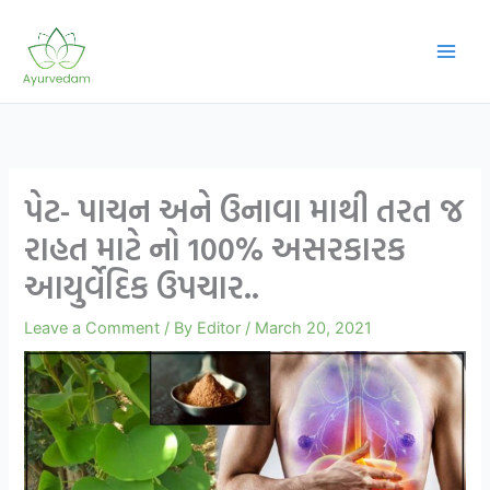
Skip
to
content
પેટ- પાચન અને ઉનાવા માથી તરત જ
રાહત માટે નો 100% અસરકારક
આયુર્વેદિક ઉપચાર..
Leave a Comment
/ By
Editor
/
March 20, 2021