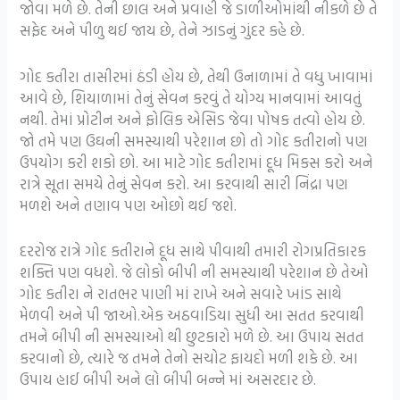
જોવા મળે છે. તેની છાલ અને પ્રવાહી જે ડાળીઓમાંથી નીકળે છે તે
સફેદ અને પીળુ થઈ જાય છે, તેને ઝાડનું ગુંદર કહે છે.
ગોદ કતીરા તાસીરમાં ઠંડી હોય છે, તેથી ઉનાળામાં તે વધુ ખાવામાં
આવે છે, શિયાળામાં તેનું સેવન કરવું તે યોગ્ય માનવામાં આવતું
નથી. તેમાં પ્રોટીન અને ફોલિક એસિડ જેવા પોષક તત્વો હોય છે.
જો તમે પણ ઉઘની સમસ્યાથી પરેશાન છો તો ગોદ કતીરાનો પણ
ઉપયોગ કરી શકો છો. આ માટે ગોદ કતીરામાં દૂધ મિકસ કરો અને
રાત્રે સૂતા સમયે તેનું સેવન કરો. આ કરવાથી સારી નિંદ્રા પણ
મળશે અને તણાવ પણ ઓછો થઈ જશે.
દરરોજ રાત્રે ગોદ કતીરાને દૂધ સાથે પીવાથી તમારી રોગપ્રતિકારક
શક્તિ પણ વધશે. જે લોકો બીપી ની સમસ્યાથી પરેશાન છે તેઓ
ગોદ કતીરા ને રાતભર પાણી માં રાખે અને સવારે ખાંડ સાથે
મેળવી અને પી જાઓ.એક અઠવાડિયા સુધી આ સતત કરવાથી
તમને બીપી ની સમસ્યાઓ થી છુટકારો મળે છે. આ ઉપાય સતત
કરવાનો છે, ત્યારે જ તમને તેનો સચોટ ફાયદો મળી શકે છે. આ
ઉપાય હાઈ બીપી અને લો બીપી બન્ને માં અસરદાર છે.