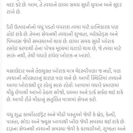
મદદ કરે છે. આમ, તે ત્વચાને લાંબા સમય સુધી યુવાન અને સુંદર
રાખે છે.
ડેરી ઉત્પાદનોનો વધુ પડતો વપરાશ ત્વચા માટે હાનિકારક પણ
હોઈ શકે છે. તેમના સેવનથી ત્વચાની શુષ્કતા, બ્લેકહેડ્સ અને
પિમ્પલ્સ જેવી સમસ્યાઓ થાય છે. લાંબા સમય સુધી ખોરાક
રસોઇ કરવાથી તેના પોષક મૂલ્યમાં ઘટાડો થાય છે, જે ત્વચા માટે
સારું નથી, તેથી વધારે રાંધેલ ખોરાક ન ખાશો.
મસાલેદાર અને તેલયુક્ત ખોરાક માત્ર મેદસ્વીપણા જ નહીં, પણ
ત્વચાની નીરસતાનું કારણ પણ બને છે. આવી સ્થિતિમાં ત્વચાને
આવા ખોરાકથી દૂર રહેવું સારું રહેશે. ખાવામાં વધારે પ્રમાણમાં
મીઠું લેવાથી આંખો હેઠળ સોજો, ધબ્બા અને ડાર્ક સર્કલ થઈ શકે
છે. આવી રીતે મીઠાનું સંતુલિત માત્રામાં સેવન કરો.
વધુ શુદ્ધ કાર્બોહાઈડ્રેટ અને મીઠી વસ્તુઓ જેવી કે બ્રેડ, કેન્ડી,
પાસ્તા, સોડા અને જ્યુસ ખાવાથી ખીલ જેવી સમસ્યા થઈ શકે છે.
દારૂના સેવનથી ત્વચાની સમસ્યા જેવી કે કરચલીઓ, શુષ્કતા અને