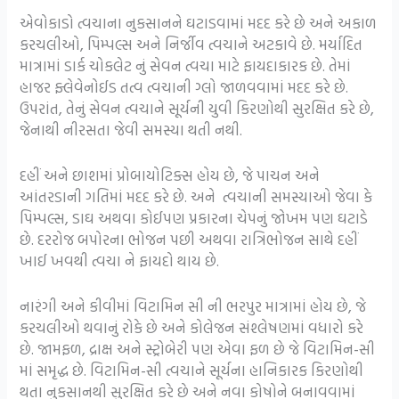
એવોકાડો ત્વચાના નુકસાનને ઘટાડવામાં મદદ કરે છે અને અકાળ
કરચલીઓ, પિમ્પલ્સ અને નિર્જીવ ત્વચાને અટકાવે છે. મર્યાદિત
માત્રામાં ડાર્ક ચોકલેટ નું સેવન ત્વચા માટે ફાયદાકારક છે. તેમાં
હાજર ફ્લેવેનોઈડ તત્વ ત્વચાની ગ્લો જાળવવામાં મદદ કરે છે.
ઉપરાંત, તેનું સેવન ત્વચાને સૂર્યની યુવી કિરણોથી સુરક્ષિત કરે છે,
જેનાથી નીરસતા જેવી સમસ્યા થતી નથી.
દહીં અને છાશમાં પ્રોબાયોટિક્સ હોય છે, જે પાચન અને
આંતરડાની ગતિમાં મદદ કરે છે. અને ત્વચાની સમસ્યાઓ જેવા કે
પિમ્પલ્સ, ડાઘ અથવા કોઈપણ પ્રકારના ચેપનું જોખમ પણ ઘટાડે
છે. દરરોજ બપોરના ભોજન પછી અથવા રાત્રિભોજન સાથે દહીં
ખાઈ ખવથી ત્વચા ને ફાયદો થાય છે.
નારંગી અને કીવીમાં વિટામિન સી ની ભરપુર માત્રામાં હોય છે, જે
કરચલીઓ થવાનું રોકે છે અને કોલેજન સંશ્લેષણમાં વધારો કરે
છે. જામફળ, દ્રાક્ષ અને સ્ટ્રોબેરી પણ એવા ફળ છે જે વિટામિન-સી
માં સમૃદ્ધ છે. વિટામિન-સી ત્વચાને સૂર્યના હાનિકારક કિરણોથી
થતા નુકસાનથી સુરક્ષિત કરે છે અને નવા કોષોને બનાવવામાં