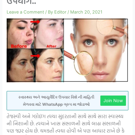
ઉપયોગ..
Leave a Comment
/ By
Editor
/
March 20, 2021
સ્વાસ્થ્ય અને આયુર્વેદિક ઉપચાર વિશે ની માહિતી
Join Now
મેળવવા માટે WhatsApp ગ્રુપ મા જોડાઓ
તેજસ્વી અને ગ્લોઇંગ ત્વચા સુંદરતાની સાથે સાથે સારા સ્વાસ્થ્ય
ની નિશાની છે. ત્વચાને ખાસ સંભાળની સાથે બાહ્ય સંભાળની
પણ જરૂર હોય છે. ચમકતી ત્વચા હોવી એ પણ આધાર રાખે છે કે