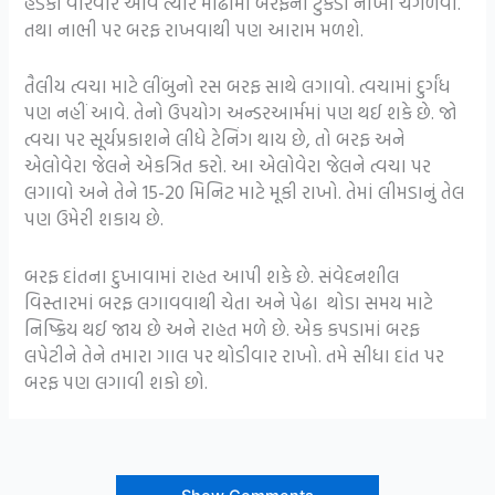
હેડકી વારંવાર આવે ત્યારે મોઢામાં બરફનો ટુકડો નાખી ચગળવો.
તથા નાભી પર બરફ રાખવાથી પણ આરામ મળશે.
તૈલીય ત્વચા માટે લીંબુનો રસ બરફ સાથે લગાવો. ત્વચામાં દુર્ગંધ
પણ નહીં આવે. તેનો ઉપયોગ અન્ડરઆર્મમાં પણ થઈ શકે છે. જો
ત્વચા પર સૂર્યપ્રકાશને લીધે ટેનિંગ થાય છે, તો બરફ અને
એલોવેરા જેલને એકત્રિત કરો. આ એલોવેરા જેલને ત્વચા પર
લગાવો અને તેને 15-20 મિનિટ માટે મૂકી રાખો. તેમાં લીમડાનું તેલ
પણ ઉમેરી શકાય છે.
બરફ દાંતના દુખાવામાં રાહત આપી શકે છે. સંવેદનશીલ
વિસ્તારમાં બરફ લગાવવાથી ચેતા અને પેઢા થોડા સમય માટે
નિષ્ક્રિય થઈ જાય છે અને રાહત મળે છે. એક કપડામાં બરફ
લપેટીને તેને તમારા ગાલ પર થોડીવાર રાખો. તમે સીધા દાંત પર
બરફ પણ લગાવી શકો છો.