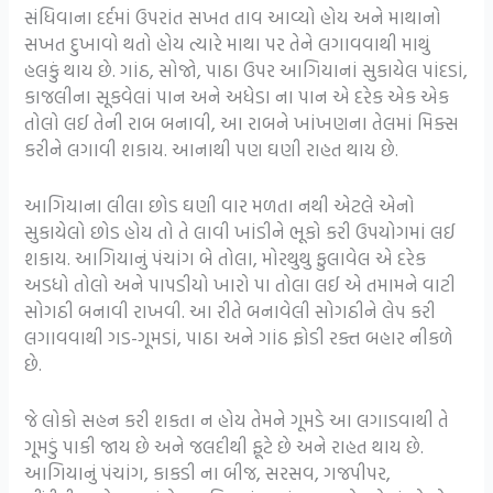
સંધિવાના દર્દમાં ઉપરાંત સખત તાવ આવ્યો હોય અને માથાનો
સખત દુખાવો થતો હોય ત્યારે માથા પર તેને લગાવવાથી માથું
હલકું થાય છે. ગાંઠ, સોજો, પાઠા ઉપર આગિયાનાં સુકાયેલ પાંદડાં,
કાજલીના સૂકવેલાં પાન અને અધેડા ના પાન એ દરેક એક એક
તોલો લઈ તેની રાબ બનાવી, આ રાબને ખાંખણના તેલમાં મિક્સ
કરીને લગાવી શકાય. આનાથી પણ ઘણી રાહત થાય છે.
આગિયાના લીલા છોડ ઘણી વાર મળતા નથી એટલે એનો
સુકાયેલો છોડ હોય તો તે લાવી ખાંડીને ભૂકો કરી ઉપયોગમાં લઈ
શકાય. આગિયાનું પંચાંગ બે તોલા, મોરથુથુ ફુલાવેલ એ દરેક
અડધો તોલો અને પાપડીયો ખારો પા તોલા લઈ એ તમામને વાટી
સોગઠી બનાવી રાખવી. આ રીતે બનાવેલી સોગઠીને લેપ કરી
લગાવવાથી ગડ-ગૂમડાં, પાઠા અને ગાંઠ ફોડી રક્ત બહાર નીકળે
છે.
જે લોકો સહન કરી શકતા ન હોય તેમને ગૂમડે આ લગાડવાથી તે
ગૂમડું પાકી જાય છે અને જલદીથી ફૂટે છે અને રાહત થાય છે.
આગિયાનું પંચાંગ, કાકડી ના બીજ, સરસવ, ગજપીપર,