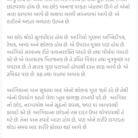
છાંટવાળા હોય છે. આ છોડ અનાજ પાકતા ખેતરમાં ઊગે તો એનો
નાશ કરવામાં આવે છે અથવા બાળી નાખવામાં આવે છે. એ
શરીરને અડતાં બળતરા ઉત્પન છે.
આ છોડ થોડો સુગંધીદાર હોય છે. આગિયો ગુણમાં અગ્નિદીપક,
રેચક, અમ્લ અને ક્ષોભક હોય છે. એ ઉપરાંત મૂત્રલ પણ હોય છે.
આગિયો સામાન્ય રીતે પાચનશક્તિ વધારે છે તથા વીર્યમાં વધારો
કરે છે એ વાતકારક પિત્તજનક છે તે રૂધિર વિકાર તથા મૂત્રકૃચ્છ પર
વપરાય છે. તે સારક ગુણ ધરાવતો હોવાથી દસ્ત સાફ આવે છે. એ
રૂચિકર પણ છે. કફ તથા વાતમાં અપાય છે.
આગિયાનાં પાન સુકાયા બાદ એનો ક્ષોભક ગુણ જતો રહે છે તેથી
એનો ઉપયોગ કરતી વેળા ખૂબ કાળજી રાખવી પડે છે. આગિયા
નો છોડ, નાગરમોથ અને સૂંઠનો કવાથ, જ્વર માં આપવાથી
ફાયદો કરે છે. આગિયાના છોડનો રસ દાદર ઉપર ચોપડવાથી તે
મટે છે. તેનાં પાન સ્વાદે ખાટા હોય છે, પણ એને શરીરે લગાડતા
થોડા સમય બાદ શરીરે ફોલ્લા થઈ આવે છે.