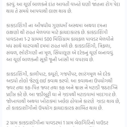
કરવું. આ ચૂર્ણ બાળકને દાંત આવતી વખતે ઘણી જાતના રોગ પેદા
થાય તે સમયે આપવાથી લાભ થાય છે.
કાકડાશિંગી ના ઔષધીય ગુણધર્મો અસ્થમા અથવા દમના
લક્ષણો થી રાહત મેળવવા માટે ફાયદાકારક છે. કાકડાશિંગી
પાવડરના 1-2 ગ્રામમાં 500 મિલિગ્રામ કાયફળ પાવડર મેળવીને
મધ સાથે ચાટવાથી દમમાં રાહત મળે છે. કાકડાશિંગી, ત્રિફળા,
સંચળ, ભોરીંગણી ના મૂળ, સિંધાલૂણ એ દરેકનું ચૂર્ણ બનાવવું.
આ ચૂર્ણ બાળકની સૂકી જૂની ખાંસી માં વપરાય છે.
કાકડાશિંગી, કાળીપાટ, કચૂરો, ગજપીપર, ભારંગમૂળ એ દરેક
અડધો તોલો જેટલું લઈ કવાથ કરવો. આ કવાથના ઉપયોગથી
જ્વર તથા કફ-પિત્ત જ્વર તથા કફ અને શ્વાસ ને મટાડી જઠરાગ્નિ
પ્રદીપ્ત કરે છે. આ જડીબુટ્ટી ઘા ને ઝડપથી મટાડવામાં મદદગાર છે.
જોખાવાથી અથવા ખોરાકમાં ખલેલ હોવાને કારણે ઝાડા થાય છે,
તો કાકડાશીંગીનો ઉપયોગ ફાયદાકારક સાબિત થાય છે.
2 ગ્રામ કાકડાશીંગીના પાવડરમાં 1 ગ્રામ બેલગિરિનો પાઉડર