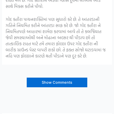
રાહત મળે છે. ગોદ કતીરાને અડધો ગ્લાસ દૂધમાં નાખીને ખાંડ
સાથે મિક્સ કરીને પીવો.
ગોદ કતીરા પાચનશક્તિમાં પણ સુધારો કરે છે. તે આંતરડાની
ગતિને નિયમિત કરીને આંતરડા સાફ કરે છે. જો ગોદ કતીરા ને
નિયમિતપણે આહારમાં શામેલ કરવામાં આવે તો તે કબજિયાત
જેવી સમસ્યાઓથી અને મોઢાના અલ્સર થી પીડાવ છો તો
તાત્કાલિક રાહત માટે તમે તમારા ફોલ્લા ઉપર ગોદ કતીરા ની
બારીક ગ્રાઉન્ડ પેસ્ટ વાપરી શકો છો. તે ફક્ત સોજો ઘટાડવામાં જ
નહિ પણ ફોલ્લાને કારણે થતી પીડાને પણ દૂર કરે છે.
Show Comments