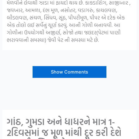
મેળવીને લેવાથી ઝાડા માં ફાયદો થાય છે. કાકડાશિંગ, સાજીખાર ,
જવખાર, આમળા, દંભ મૂળ, નસોતર, વડાગરું, કાચલવણ,
બીડલવણ, સંચળ, સિંધવ, સૂંઠ, પીપરીમૂળ, પીપર એ દરેક એક
એક તોલો લઈ સર્વેનું ચૂર્ણ કરવું. આની ગોળી બનાવવી. આ
ગોળીના ઉપયોગથી અજીર્ણ, સોજો તથા જલંદર(પેટમાં પાણી
ભરાવવાની સમસ્યા) જેવી પેટ ની સમસ્યા મટે છે.
Show Comments
ગાંઠ, ગુમડા અને ધાધરને માત્ર 1-
2દિવસમાં જ મૂળ માંથી દૂર કરી દેશે