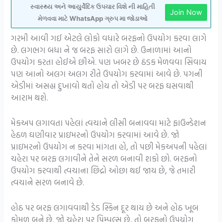
સ્વાસ્થ્ય અને આયુર્વેદિક ઉપચાર વિશે ની માહિતી
Join Now
મેળવવા માટે WhatsApp ગ્રુપ મા જોડાઓ
ગરમી આવી ગઈ એટલે લોકો વધારે બરફનો ઉપયોગ કરવા લાગે
છે. લગભગ બધા ને જ બરફ સારો લાગે છે. ઉનાળામાં આનો
ઉપયોગ કરતા હોઈએ છીએ. પણ ખબર છે ઠંડક મેળવવા સિવાય
પણ આનો અલગ અલગ રીતે ઉપયોગ કરવામાં આવે છે. પગની
એડીમાં અસહ્ય દુખાવો થતો હોય તો એડી પર બરફ ઘસવાથી
આરામ થશે.
મેકઅપ લગાવતા પહેલાં ત્વચાને લીસી બનાવવા માટે ફાઉન્ડેશન
હેઠળ ઘણીવાર પ્રાઇમરનો ઉપયોગ કરવામાં આવે છે. જો
પ્રાઇમરનો ઉપયોગ ન કરવા માંગતા હો, તો પછી મેકઅપની પહેલાં
ચહેરા પર બરફ લગાવીને તેને સરળ બનાવી શકો છો. બરફનો
ઉપયોગ કરવાથી ત્વચાના છિદ્રો ઓછા થઈ જાય છે, જે તમારી
ત્વચાને સરળ બનાવે છે.
હોઠ પર બરફ લગાવવાથી ડેડ સ્કિન દૂર થાય છે અને હોઠ ખૂબ
કોમળ બને છે. જો ચહેરા પર પિમ્પલ્સ છે, તો બરફનો ઉપયોગ