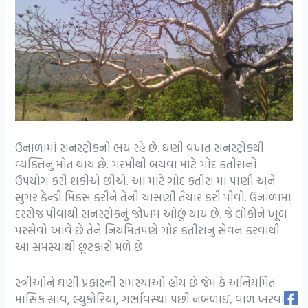
ઉનાળામાં સનસ્ટ્રોકનો ભય રહે છે. ઘણી વખત સનસ્ટ્રોકથી
વ્યક્તિનું મોત થાય છે. ગરમીથી બચવા માટે ગોદ કતીરાનો
ઉપયોગ કરી શકીએ છીએ. આ માટે ગોદ કતીરા માં પાણી અને
સુગર કેન્ડી મિકસ કરીને તેની ચાસણી તૈયાર કરી પીવો. ઉનાળામાં
દરરોજ પીવાથી સનસ્ટ્રોકનું જોખમ ઓછું થાય છે. જે લોકોને ખૂબ
પરસેવો આવે છે તેને નિયમિતપણે ગોદ કતીરાનું સેવન કરવાથી
આ સમસ્યાથી છૂટકારો મળે છે.
સ્ત્રીઓને ઘણી પ્રકારની સમસ્યાઓ હોય છે જેમ કે અનિયમિત
માસિક સ્રાવ, લ્યુકોરિયા, ગર્ભાવસ્થા પછી નબળાઇ, વાળ ખરવા,