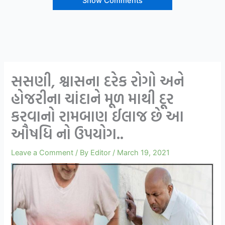
Show Comments
સસણી, શ્વાસના દરેક રોગો અને
હોજરીના ચાંદાને મૂળ માથી દૂર
કરવાનો રામબાણ ઈલાજ છે આ
ઔષધિ નો ઉપયોગ..
Leave a Comment
/ By
Editor
/
March 19, 2021