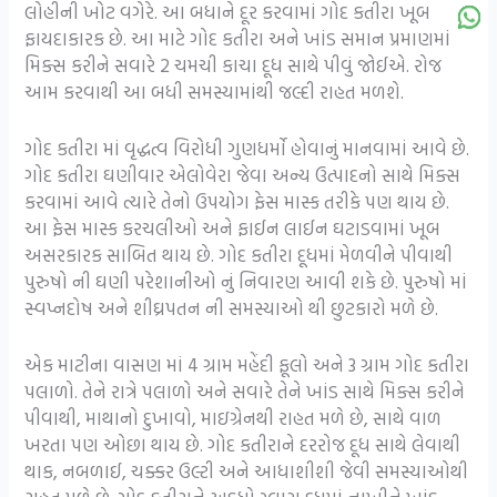
લોહીની ખોટ વગેરે. આ બધાને દૂર કરવામાં ગોદ કતીરા ખૂબ
ફાયદાકારક છે. આ માટે ગોદ કતીરા અને ખાંડ સમાન પ્રમાણમાં
મિક્સ કરીને સવારે 2 ચમચી કાચા દૂધ સાથે પીવું જોઈએ. રોજ
આમ કરવાથી આ બધી સમસ્યામાંથી જલ્દી રાહત મળશે.
ગોદ કતીરા માં વૃદ્ધત્વ વિરોધી ગુણધર્મો હોવાનું માનવામાં આવે છે.
ગોદ કતીરા ઘણીવાર એલોવેરા જેવા અન્ય ઉત્પાદનો સાથે મિક્સ
કરવામાં આવે ત્યારે તેનો ઉપયોગ ફેસ માસ્ક તરીકે પણ થાય છે.
આ ફેસ માસ્ક કરચલીઓ અને ફાઈન લાઈન ઘટાડવામાં ખૂબ
અસરકારક સાબિત થાય છે. ગોદ કતીરા દૂધમાં મેળવીને પીવાથી
પુરુષો ની ઘણી પરેશાનીઓ નું નિવારણ આવી શકે છે. પુરુષો માં
સ્વપ્નદોષ અને શીઘ્રપતન ની સમસ્યાઓ થી છુટકારો મળે છે.
એક માટીના વાસણ માં 4 ગ્રામ મહેંદી ફૂલો અને 3 ગ્રામ ગોદ કતીરા
પલાળો. તેને રાત્રે પલાળો અને સવારે તેને ખાંડ સાથે મિક્સ કરીને
પીવાથી, માથાનો દુખાવો, માઇગ્રેનથી રાહત મળે છે, સાથે વાળ
ખરતા પણ ઓછા થાય છે. ગોદ કતીરાને દરરોજ દૂધ સાથે લેવાથી
થાક, નબળાઈ, ચક્કર ઉલ્ટી અને આધાશીશી જેવી સમસ્યાઓથી