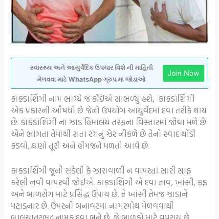
સ્વાસ્થ્ય અને આયુર્વેદિક ઉપચાર વિશે ની માહિતી
Join Now
મેળવવા માટે WhatsApp ગ્રુપ મા જોડાઓ
કાકડાશિંગી નામ ભાગ્યે જ કોઈએ સાંભળ્યું હશે, કાકડાશિંગી
એક પ્રકારની ઔષધી છે જેનો ઉપયોગ આયુર્વેદમાં દવા તરીકે થાય
છે. કાકડાશિંગી ના ઝાડ હિમાલય તરફના વિસ્તારમાં જોવા મળે છે.
એને ભાંગતા તેમાંથી રાતા રંગનું ઝેર નીકળે છે તેનો સ્વાદ થોડો
કડવો, ઘણો તૂરો અને હીમજને મળતો આવે છે.
કાકડાશિંગી જૂની સડેલી કે ઝારાવાળી ન વાપરતાં સારી સાફ
કરેલી નવી વાપરવી જોઈએ. કાકડાશિંગી એ દવા તાવ, ખાંસી, કફ
અને બાળરોગ માટે પ્રસિદ્ધ ઉપાય છે. તે ખાંસી તેમજ ઝાડાને
મટાડનાર છે. ઉપરની બનાવટમાં નાગરમોથ મેળવવાથી
બાલચાતુરભદ્ર નામક દવા બને છે. જે બાળકો માટે વપરાય છે.