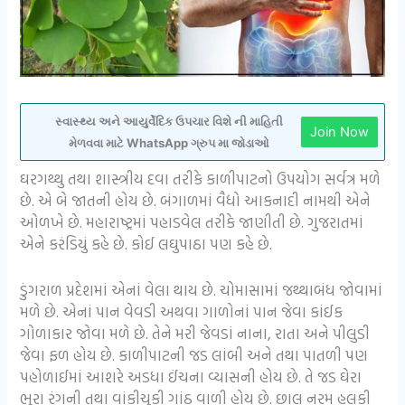
સ્વાસ્થ્ય અને આયુર્વેદિક ઉપચાર વિશે ની માહિતી
Join Now
મેળવવા માટે WhatsApp ગ્રુપ મા જોડાઓ
ઘરગથ્થુ તથા શાસ્ત્રીય દવા તરીકે કાળીપાટનો ઉપયોગ સર્વત્ર મળે
છે. એ બે જાતની હોય છે. બંગાળમાં વૈદ્યો આકનાદી નામથી એને
ઓળખે છે. મહારાષ્ટ્રમાં પહાડવેલ તરીકે જાણીતી છે. ગુજરાતમાં
એને કરંડિયું કહે છે. કોઈ લઘુપાઠા પણ કહે છે.
ડુંગરાળ પ્રદેશમાં એનાં વેલા થાય છે. ચોમાસામાં જથ્થાબંધ જોવામાં
મળે છે. એનાં પાન વેવડી અથવા ગાળોનાં પાન જેવા કાંઈક
ગોળાકાર જોવા મળે છે. તેને મરી જેવડાં નાના, રાતા અને પીલુડી
જેવા ફળ હોય છે. કાળીપાટની જડ લાંબી અને તથા પાતળી પણ
પહોળાઈમાં આશરે અડધા ઈંચના વ્યાસની હોય છે. તે જડ ઘેરા
ભૂરા રંગની તથા વાંકીચૂકી ગાંઠ વાળી હોય છે. છાલ નરમ હલકી