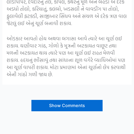
લીંડીપીપર, દેવદારનું તેલ, કપિલ, કંથરનું મૂળ અને બહેડાં એ દરેક
અડધો તોલો, કરિયાતું, કલંબો, ખડસલી ને વાવડીંગ પા તોલો,
ફુલાવેલી ફટકડી, સાજીખાર સિંધવ અને સંચળ એ દરેક ત્રણ વાલ
જેટલું લઈ એનું ચૂર્ણ બનાવી શકાય.
ઓડકાર આવતો હોય અથવા બગાસા આવે ત્યારે આ ચૂર્ણ લઈ
શકાય. ઘણીવાર ગાંઠ, ગોળો કે મૂત્રની અટકાયત વાછૂટ તથા
મળની અટકાયત થાય ત્યારે પણ આ ચૂર્ણ લઈ રાહત મેળવી
શકાય. હૃદયનું ભીંસાવું તથા સાંધાના શૂળ વગેરે વ્યાધિઓમાં પણ
આ ચૂર્ણ વાપરી શકાય. મોટા પ્રમાણમાં એનાં ચૂર્ણનો લેપ કરવાથી
એની ગાંઠો ગળી જાય છે.
Show Comments