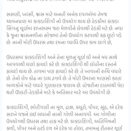
સસણી, ખાંસી, શ્વાસ માટે બનતી અનેક દવાઓમાં તેમજ
ચ્યવનપ્રાશ માં કાકડાશિંગી નો ઉપયોગ થાય છે હેડકીમાં કાકડા
સિંગનું ચૂર્ણમાં શંખભસ્મ જરા મેળવીને લેવાથી હેડકી મટે છે. નવા
કે જૂના શ્વાસનળીના સોજામાં તેનો ઉપયોગ કરવાથી કફ છૂટો પડે
છે. નાની મોટી ઉધરસ તથા દમના વ્યાધિ ઉપર કામ લાગે છે,
ઉધરસમાં કાકડાશિંગી અને તેના મૂળનું ચૂર્ણ ઘી અને મધ સાથે
આપવાથી ઘણો ફાયદો કરે છે. કાકડાશિંગી થી લોહીના દસ્તને
ફાયદો થાય છે. તાવમાં પણ ફાયદો કરે છે. તે ખાવાની રુચિ વધારે
છે. તેનો લેપ કોઢ ના ડાઘ રૂઝવે છે. તે મોટી ઉંમરના માણસો કરતાં
બાળકોને માટે વધારે ગુણકારક જણાય છે. હોજરીના દાહમાંથી પેદા
થતી ઊલટી-હેડકીને માટે કે અતિસાર માટે આ ઉપયોગી છે.
કાકડાશિંગી, ભોરીંગણી ના મૂળ, દ્રાક્ષ, કચૂરો, પીપર, સૂંઠ, એ દરેક
સરખે વજને લઈ બધાંની નાની ગોળી બનાવવી. આ ગોળીના
ઉપયોગથી ઉધરસ તથા હાંફ મટે છે. કાકડાશિંગી, અતિવિષની
કળી, પીપર અને હરડે દળ એ દરેક પા તોલા, તમામનું રીતસર ચૂર્ણ