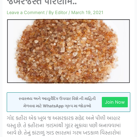
જબરજસ્ત પરિણામ..
Leave a Comment
/ By
Editor
/
March 19, 2021
સ્વાસ્થ્ય અને આયુર્વેદિક ઉપચાર વિશે ની માહિતી
Join Now
મેળવવા માટે WhatsApp ગ્રુપ મા જોડાઓ
ગોદ કતીરા એક ખૂબ જ અસરકારક સફેદ અને પીળી આહાર
વસ્તુ છે. તે કતીરાના ઝાડમાંથી ગુંદર સૂકાયા પછી બનાવવામાં
આવે છે. તેનું કાંટાળું ઝાડ ભારતમાં ગરમ ખડકાળ વિસ્તારોમાં