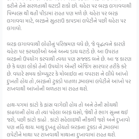
કરીને તેને સરળતાથી ઘટાડી શકો છો. ચહેરા પર બરફ લગાવવાથી
પિમ્પલ્સ થી થતી પીડામાં રાહત પણ મળે છે. ચહેરા પર બરફ
લગાવવા માટે, બરફને સુતરાઉ કાપડમાં લપેટીને પછી ચહેરા પર
લગાવો.
બરફ લગાવવાથી લોહીનું પરિભ્રમણ વધે છે, જે વૃદ્ધત્વને કારણે
ચહેરા પર કરચલીઓ અને અન્ય ડાઘ ઘટાડે છે. આ ઉપરાંત
બરફનો ઉપયોગ કરવાથી ત્વચા પણ સજ્જડ બને છે. આ જ કારણ
છે કે ઘણા લોકો તેનો ઉપયોગ એન્ટી એજિંગ સારવાર તરીકે કરે
છે. વધારે સમય કોમ્પ્યુટર કે મોબાઈલ ના વપરાશ ને લીધે આંખો
દુખતી હોય તો ,બરફનો ટુકડો પાતળા રૂમાલમાં લપેટીને આંખો પર
રાખવાથી આંખોની બળતરા માં રાહત થશે.
હાથ-પગમાં કાંટો કે ફાંસ વાગેલી હોય તો અને તેની સોયથી
કાઢવાની હોય તો ત્યાં પહેલા બરફ ઘસો, જેથી તે ભાગ સુન્ન થઈ
જશે, પછી કાંટો કાઢો . કાંટો સહેલાઇથી નીકળી જશે અને દુખાવો
પણ નહિ થાય. માથું દુખતું હોયતો બરફના ટુકડા ને રૂમાલમાં
લપેટીને માથા પર રાખવાથી માથાના દુખાવામાં રાહત થશે.