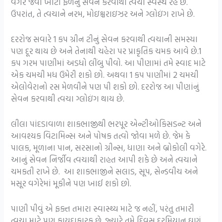
વગેરે જેવા ખાટાં ફળનું સેવન કરવાથી ત્વચા સ્વસ્થ રહે છે.
ઉપરાંત, તે ત્વચાને નરમ, મોઇશ્ચરાઇઝર અને ગ્લોઇંગ રાખે છે.
દરરોજ સવારે 1 કપ ગ્રીન ટીનું સેવન કરવાથી ત્વચાની સમસ્યા
પણ દૂર થાય છે અને તેનાથી ચહેરા પર પ્રાકૃતિક ચમક આવે છે.1
કપ ગરમ પાણીમાં અડધો લીંબુ પીવો. આ પીણામાં તમે સ્વાદ માટે
એક ચમચી મધ ઉમેરી શકો છો. અથવા 1 કપ પાણીમાં 2 ચમચી
એલોવેરાનો રસ મેળવીને પણ પી શકો છો. દરરોજ આ પીણાંનું
સેવન કરવાથી ત્વચા ગ્લોઇંગ થાય છે.
લીલા પાંદડાવાળા શાકભાજીથી ભરપૂર એન્ટીઓકિસડન્ટ અને
આવશ્યક વિટામિન્સ અને પોષક તત્વો જોવા મળે છે. જેમ કે
પાલક, મૂળાના પાન, સરસાનો ગ્રીન્સ, ધાણા અને બ્રોકોલી વગેરે.
આનું સેવન નિર્જીવ ત્વચાથી રાહત આપી શકે છે અને ત્વચાને
ચમકતી રાખે છે. આ શાકભાજીને સલાડ, સૂપ, સેન્ડવીચ અને
મસૂર વગેરેમાં મૂકીને પણ ખાઈ શકો છો.
પાણી પીવું એ ફક્ત તમારા સ્વાસ્થ્ય માટે જ નહીં, પરંતુ તમારી
ત્વચા માટે પણ ફાયદાકારક છે. જ્યારે તમે દિવસ દરમિયાન ઘણું