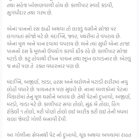
તથા સહેજ ખોભણવાળી હોય છે. કાળીપાટ સ્વાદે કડવી,
સુગંધીદાર તથા ગરમ છે.
એનાં પાનનો રસ કાઢી અથવા તો લાકડું ઘસીને સોજા પર
લગાવતાં સોજો મટે છે. મંદાગ્નિ, જ્વર, પથરીમાં તે વપરાય છે.
એનાં મૂળ અને પાન દવામાં વપરાય છે. બને ત્યાં સુધી એનાં તાજા
પાનનો રસ કે મૂળનો ઉપયોગ કરવો ઠીક રહે છે. કાળીપાટ સોજા
મટાડે છે. કટુ હોવાથી દીપન પાચન તથા ભૂખ લગાડનાર છે. એટલું
જ નહીં પણ તે રક્ત વધારનાર પણ છે.
મંદાગ્નિ, અજીર્ણ, ઝાડા, હરસ અને બરોળને મટાડી શરીરમાં નવુ
લોહી વધારે છે. પાચનતંત્ર પણ સુધારે છે. નાનાં બાળકોનાં પેટનાં
વિકારોમાં તેનું મૂળ ઘસીને અપાય છે. તેથી પેટનો દુખાવો, અજીર્ણ,
મરડો, ઝાડા મટે છે. કાળીપાટ સવા તોલો, સુંઠ બે તોલા, હિંગ
શેકેલી ૧ તોલો, મરી પોણો તોલો લઈ બારીક કરી લઈ તેની મધમાં
ચણા જેવડી ગોળી બનાવી દેવી.
આ ગોળીના સેવનથી પેટ નો દુખાવો, ચૂંક અથવા અપચામાં રાહત