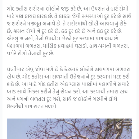
ગોદ કતીરા શરીરના લોહીને જાડું કરે છે, આ ઉપરાંત તે હાર્ટ રોગો
માટે પણ ફાયદાકારક છે. તે કાકડા જેવી સમસ્યાઓ દૂર કરે છે સાથે
જ શરીરને મજબૂત બનાવે છે. તે શરીરમાંથી લોહી આવવાનું રોકે
છે, શ્વસન રોગો ને દૂર કરે છે, કફ દૂર કરે છે અને કફ દૂર કરે છે.
એટલું જ નહીં, તેનો ઉપયોગ ઝેરને દૂર કરવામાં પણ થાય છે.
પેશાબમાં બળતરા, માસિક પ્રવાહમાં ઘટાડો, હાથ-પગની બળતરા,
વગેરે રોગો તેનાથી દૂર છે.
ઘણીવાર એવું જોવા મળે છે કે કેટલાક લોકોને હાથપગમાં બળતરા
હોય છે. ગોદ કતીરા આ સળગતી ઉત્તેજનાને દૂર કરવામાં મદદ કરી
શકે છે. આ માટે ગોદ કતીરા એક ગ્લાસ પાણીમાં પલાળીને સવારે
ખાંડ સાથે મિક્સ કરીને તેનું સેવન કરો. આ કરવાથી તમારા હાથ
અને પગની બળતરા દૂર થશે, સાથે જ લોકોને ગરમીને લીધે
ઉલટીથી પણ રાહત મળશે.