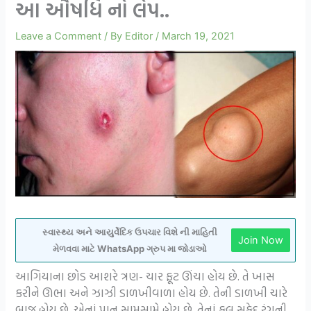
આ ઔષધિ નો લેપ..
Leave a Comment
/ By
Editor
/
March 19, 2021
સ્વાસ્થ્ય અને આયુર્વેદિક ઉપચાર વિશે ની માહિતી
Join Now
મેળવવા માટે WhatsApp ગ્રુપ મા જોડાઓ
આગિયાના છોડ આશરે ત્રણ- ચાર ફૂટ ઊંચા હોય છે. તે ખાસ
કરીને ઊભા અને ઝાઝી ડાળખીવાળા હોય છે. તેની ડાળખી ચારે
બાજુ હોય છે. એનાં પાન સામસામે હોય છે. તેનાં ફૂલ સફેદ રંગની