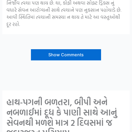
નિર્જીવ ત્વચા પણ થાય છે. ચા, કોફી અથવા સોફ્ટ ડ્રિંક્સ નું
વધારે સેવન આરોગ્યની સાથે ત્વચાને પણ નુકસાન પહોંચાડે છે.
આવી સ્થિતિમાં ત્વચાની સમસ્યા ન થાય તે માટે આ વસ્તુઓથી
દૂર રહો.
Show Comments
હાથ-પગની બળતરા, બીપી અને
નબળાઈમાં દૂધ કે પાણી સાથે આનું
સેવનથી મળશે માત્ર 2 દિવસમાં જ