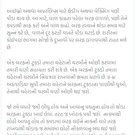
આઈબ્રો અથવા અપરલિપ્સ માટે થ્રેડીંગ અથવા વેક્સિંગ પછી
પીડા થાય છે. આ માટે, વાળ કાઢતા પહેલા બરફ લગાવો, પછી તેને
કપડાથી સાફ કરો અને વાળ કાઢો. બરફ ત્વચાને થોડા સમય માટે
સુન્ન કરે છે, વાળને દૂર કરતી વખતે પીડા ઘટાડે છે. શરીરના
કોઈપણ ભાગમાં સોજો કે દુખાવો પર બરફ લગાવવાથી રાહત મળે
છે.
એક બરફનો ટુકડો તમારા ચહેરાની ચરબીને ઓછી કરવામાં
તમારી ઘણી સહાયતા કરી શકે છે. એક બરફનો ટુકડો તમારા
ચહેરાની ચરબીને નિયંત્રણ રાખવાની ક્ષમતા ધરાવે છે. ૨-૪
અઠવાડિયા સુધી તમારા ચહેરાને બરફના ટુકડાના પાણીથી ધુઓ,
તેનાથી ચહેરાની ચરબી ઘણી ઓછી થઇ જશે.
જો તમે વધારે જમી લીધુ હોય અને ખાવાનું પચતુંના હોય તો થોડા
બરફના ટુકડા ખાઈ લેવા. તરત જ ખોરાક પચી જશે. નાકમાંથી
લોહી આવતુ હોય તો કપડામાં બરફ લઈને નાકની ચારે તરફ
રાખવાથી થોડાક જ સમયમાં લોહી નીકળવાનું બંધ થઈ જશે.