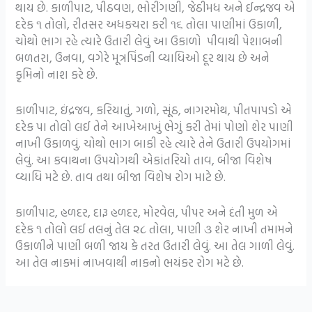
થાય છે. કાળીપાટ, પીઠવણ, ભોરીંગણી, જેઠીમધ અને ઈન્દ્રજવ એ
દરેક ૧ તોલો, રીતસર અધકચરા કરી ૧૬ તોલા પાણીમાં ઉકાળી,
ચોથો ભાગ રહે ત્યારે ઉતારી લેવું આ ઉકાળો પીવાથી પેશાબની
બળતરા, ઉનવા, વગેરે મૂત્રપિંડની વ્યાધિઓ દૂર થાય છે અને
કૃમિનો નાશ કરે છે.
કાળીપાટ, ઇંદ્રજવ, કરિયાતું, ગળો, સૂંઠ, નાગરમોથ, પીતપાપડો એ
દરેક પા તોલો લઈ તેને આખેઆખું ભેગું કરી તેમાં પોણો શેર પાણી
નાખી ઉકાળવું. ચોથો ભાગ બાકી રહે ત્યારે તેને ઉતારી ઉપયોગમાં
લેવું. આ કવાથના ઉપયોગથી એકાંતરિયો તાવ, બીજા વિશેષ
વ્યાધિ મટે છે. તાવ તથા બીજા વિશેષ રોગ માટે છે.
કાળીપાટ, હળદર, દારૂ હળદર, મોરવેલ, પીપર અને દંતી મુળ એ
દરેક ૧ તોલો લઈ તલનું તેલ ૨૮ તોલા, પાણી ૩ શેર નાખી તમામને
ઉકાળીને પાણી બળી જાય કે તરત ઉતારી લેવું. આ તેલ ગાળી લેવું.
આ તેલ નાકમાં નાખવાથી નાકનો ભયંકર રોગ મટે છે.