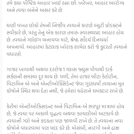
તમે કયા પૌષ્ટિક આહાર ખાઈ રહ્યા છો. ખરેખર, આહાર આરોગ્ય
અને ત્વચા બંનેને અસર કરે છે.
ઘણી વખત લોકો તેમની નિર્જીવ ત્વચાને કારણે બ્યુટી પ્રોડક્ટને
સ્વીકારે છે, પરંતુ તેનું એક કારણ તમારું સ્વાસ્થ્યપ્રદ આહાર હોય
છે. ત્વચાને ગ્લોઇંગ બનાવવા માટે, શ્રેષ્ઠ સૌંદર્ય દિનચર્યા
અપનાવો. આહારમાં કેટલાક ખોરાક શામેલ કરો જે કુદરતી ત્વચાને
વધારશે.
ગાજર ખાવાથી અથવા દરરોજ 1 ગ્લાસ જ્યુસ પીવાથી ડાર્ક
સર્કલની સમસ્યા દૂર થાય છે. વળી, તેમાં હાજર બીટા કેરોટીન,
વિટામિન એ અને એન્ટીઓક્સિડેન્ટ જેવા ગુણધર્મો ત્વચાના મૃત
કોષોને સ્થિર થવા દેતા નથી, જે હંમેશાં ચહેરાને ચમકદાર રાખે છે.
કેરીમાં એન્ટીઓકિસડન્ટ અને વિટામિન-એ ભરપૂર માત્રામાં હોય
છે, જે ત્વચા પર અકાળે વૃદ્ધત્વ અથવા કરચલીઓ અટકાવે છે.
ત્વચાની ગ્લો અને કડકતા પણ જાળવી રાખે છે. તે ત્વચાના નવા
કોષોને વધારવામાં પણ મદદ કરે છે. મોસંબી, નારંગી અને દ્રાક્ષ