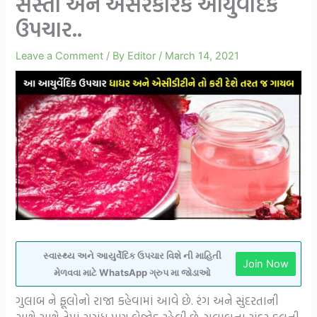
સસ્તો અને અસરકારક આયુર્વેદિક
ઉપચાર..
Leave a Comment
/ By
Editor
/
March 14, 2021
સ્વાસ્થ્ય અને આયુર્વેદિક ઉપચાર વિશે ની માહિતી
Join Now
મેળવવા માટે WhatsApp ગ્રુપ મા જોડાઓ
ગુલાબ ને ફૂલોનો રાજા કહેવામાં આવે છે. રંગ અને સુંદરતાની