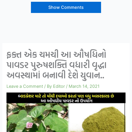
Show Comments
ફક્ત એક ચમચી આ ઔષધિનો
પાવડર પુરુષશક્તિ વધારી વૃદ્ધા
અવસ્થામાં બનાવી દેશે યુવાન..
Leave a Comment
/ By
Editor
/
March 14, 2021