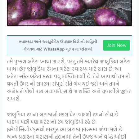
સ્વાસ્થ્ય અને આયુર્વેદિક ઉપચાર વિશે ની માહિતી
Join Now
મેળવવા માટે WhatsApp ગ્રુપ મા જોડાઓ
તમે પુષ્કળ બટેટા ખાધા જ હશે, પરંતુ તમે ક્યારેય જાંબુડિયા બટેટા
ખાધા છે? જાંબુડિયા રંગના બટેટા સ્વાસ્થ્ય માટે સારા છે. આ
બટેટા સફેદ બટેટા કરતા વધુ શક્તિશાળી છે. તેને ખાવાથી તમારી
વધતી ઉંમર ની સમસ્યા સંપૂર્ણ રીતે બંધ થઈ જશે અને તમને
અનેક રોગોથી પણ બચાવશે. સાથે જ શક્તિ અને યુવાનીને જીવંત
રાખશે.
જાંબુડિયા રંગના બટાકાની છાલ ઘેરા વાદળી રંગની હોય છે.
પાક્યા પછી પણ બટેટાનો રંગ જાંબુડિયો રહે છે.
ફલેવોસિનોઇડ્સથી ભરપુર આ બટાકા ફ્રાન્સમાં જોવા મળે છે.
અન્ય પ્રકારના બટાટાની તુલનામાં તેની ઉપજ અને વૃદ્ધિ ઓછી