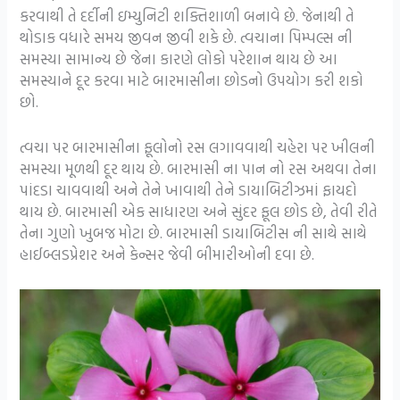
કરવાથી તે દર્દીની ઇમ્યુનિટી શક્તિશાળી બનાવે છે. જેનાથી તે
થોડાક વધારે સમય જીવન જીવી શકે છે. ત્વચાના પિમ્પલ્સ ની
સમસ્યા સામાન્ય છે જેના કારણે લોકો પરેશાન થાય છે આ
સમસ્યાને દૂર કરવા માટે બારમાસીના છોડનો ઉપયોગ કરી શકો
છો.
ત્વચા પર બારમાસીના ફૂલોનો રસ લગાવવાથી ચહેરા પર ખીલની
સમસ્યા મૂળથી દૂર થાય છે. બારમાસી ના પાન નો રસ અથવા તેના
પાંદડા ચાવવાથી અને તેને ખાવાથી તેને ડાયાબિટીઝમાં ફાયદો
થાય છે. બારમાસી એક સાધારણ અને સુંદર ફૂલ છોડ છે, તેવી રીતે
તેના ગુણો ખુબજ મોટા છે. બારમાસી ડાયાબિટીસ ની સાથે સાથે
હાઈબ્લડપ્રેશર અને કેન્સર જેવી બીમારીઓની દવા છે.