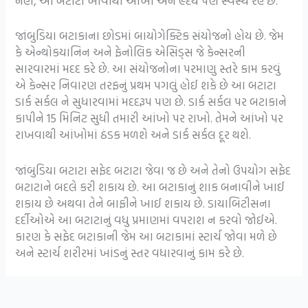
નહીં, આ બટાટા ખાવાથી આંખો અને હૃદય પણ સ્વસ્થ રહે છે.
જાંબુડિયા બટાકાના છોડમાં બાયોગેક્ટિક સંયોજનો હોય છે. જેમ
કે એન્થોકયાનિન અને ફેનોલિક એસિડ્સ જે કેન્સરની
સારવારમાં મદદ કરે છે. આ સંયોજનોના પરમાણુ સ્તરે કામ કરવું
એ કેન્સર નિવારણ તરફનું પ્રથમ પગલું હોઈ શકે છે આ બટાટા
ડાર્ક સર્કલ ને સુધારવામાં મદદરૂપ પણ છે. ડાર્ક સર્કલ પર બટાકાને
કાપીને 15 મિનિટ સુધી તમારી આંખો પર રાખો. તેમને આંખો પર
રાખવાથી આંખોમાં ઠંડક મળશે અને ડાર્ક સર્કલ દૂર થશે.
જાંબુડિયા બટાટા સફેદ બટાટા જેવા જ છે અને તેનો ઉપયોગ સફેદ
બટાટાને બદલે કરી શકાય છે. આ બટાકાનું શાક બનાવીને ખાઈ
શકાય છે અથવા તેને બાફીને ખાઈ શકાય છે. ડાયાબિટીસના
દર્દીઓએ આ બટાટાનું વધુ પ્રમાણમાં વપરાશ ન કરવો જોઈએ.
કારણ કે સફેદ બટાકાની જેમ આ બટાકામાં સ્ટાર્ચ જોવા મળે છે
અને સ્ટાર્ચ શરીરમાં ખાંડનું સ્તર વધારવાનું કામ કરે છે.