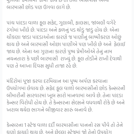
બારમાસી છોડ પણ ઉગવા લાગે છે.
પાંચ પાંદડા વાળા ફૂલ સફેદ, ગુલાબી, ફાલસા, જાંબલી વગેરે
રંગોમાં ખીલે છે. પાંદડા અને ફળનું પડ થોડું જાડું હોય છે. એના
ચીકણા જાડા પાંદડાઓના કારણે જ પાણીનું બાષ્પીકરણ ઓછું
થાય છે અને બારમાસી ઓછા પાણીએ પણ ખીલે છે અને ફેલાઈ
જાય છે. એના આ ગુણના કારણે પુષ્પ પ્રેમીઓએ તેનું નામ
નયનતારા કે પછી બારમાસી રાખ્યું છે. ફૂલ તોડીને રાખી દેવાથી
પણ તે આખા દિવસ સુધી તાજા રહે છે.
મંદિરોમાં પૂજા કરવા દરમિયાન આ પુષ્પ અર્પણ કરવાના
ઉપયોગમાં લેવાય છે. સફેદ ફૂલ વાળો બારમાસીનો છોડ કેન્સરની
બીમારીની સારવારમાં ખૂબ સારો માનવામાં આવે છે. તેના પાંદડા
કેન્સર વિરોધી હોય છે. તે કેન્સરના સેલ્સને વધવાથી રોકે છે અને
ખરાબ થયેલ ભાગને બીજીવાર સારું બનાવે છે.
કેન્સરના 1 સ્ટેજ વાળા દર્દી બારમાસીના પાનનો રસ પીવે તો તેને
ઘણો ફાયદો થાય છે. અને છેલ્લા સ્ટેજમાં જો તેનો ઉપયોગ