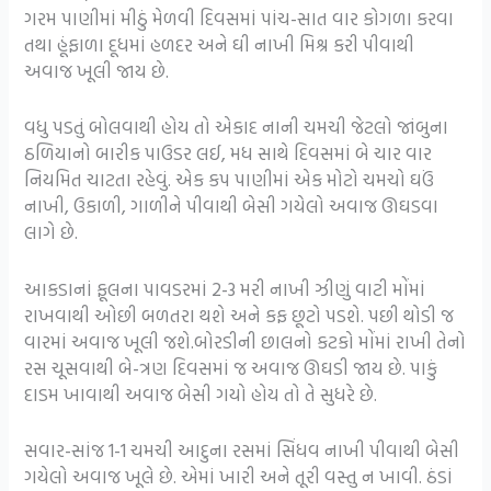
ગરમ પાણીમાં મીઠું મેળવી દિવસમાં પાંચ-સાત વાર કોગળા કરવા
તથા હૂંફાળા દૂધમાં હળદર અને ઘી નાખી મિશ્ર કરી પીવાથી
અવાજ ખૂલી જાય છે.
વધુ પડતું બોલવાથી હોય તો એકાદ નાની ચમચી જેટલો જાંબુના
ઠળિયાનો બારીક પાઉડર લઈ, મધ સાથે દિવસમાં બે ચાર વાર
નિયમિત ચાટતા રહેવું. એક કપ પાણીમાં એક મોટો ચમચો ઘઉં
નાખી, ઉકાળી, ગાળીને પીવાથી બેસી ગયેલો અવાજ ઊઘડવા
લાગે છે.
આકડાનાં ફૂલના પાવડરમાં 2-3 મરી નાખી ઝીણું વાટી મોંમાં
રાખવાથી ઓછી બળતરા થશે અને કફ છૂટો પડશે. પછી થોડી જ
વારમાં અવાજ ખૂલી જશે.બોરડીની છાલનો કટકો મોંમાં રાખી તેનો
રસ ચૂસવાથી બે-ત્રણ દિવસમાં જ અવાજ ઊઘડી જાય છે. પાકું
દાડમ ખાવાથી અવાજ બેસી ગયો હોય તો તે સુધરે છે.
સવાર-સાંજ 1-1 ચમચી આદુના રસમાં સિંધવ નાખી પીવાથી બેસી
ગયેલો અવાજ ખૂલે છે. એમાં ખારી અને તૂરી વસ્તુ ન ખાવી. ઠંડાં