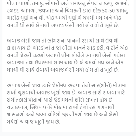
પીણાં-પાણી, તમાકુ, સોપારી અને શરાબનું સેવન ન કરવું. અજમો,
હળદર, આમળાં, જવખાર અને ચિત્રકની છાલ દરેક 50-50 ગ્રામનું
બારીક ચૂર્ણ બનાવી, એક ચમચી ચૂર્ણ,બે ચમચી મધ અને એક
ચમચી ધી સાથે લેવાથી અવાજ બેસી ગયો હોય તો તે ખૂલે છે.
અવાજ બેસી જાય તો ભાંગરાનાં પાનનો રસ ઘી સાથે લેવાથી
લાભ થાય છે. બોરડીનાં તાજાં લીલાં પાનને સાફ કરી, વાટીને એક
ચમચી જેટલી ચટણી બનાવી ઘીમાં શેકીને ખાવાથી બેસી ગયેલા
અવાજમાં તથા ઉધરસમાં લાભ થાય છે. બે ચમચી મધ અને એક
ચમચી ઘી સાથે લેવાથી અવાજ બેસી ગયો હોય તો તે ખૂલે છે.
અવાજ બેસી જાય ત્યારે જેઠીમધ અથવા તેનો સાર(શીરો) મોઢામાં
રાખી ચૂસવાથી અવાજ ખૂલી જાય છે. અવાજ સારો રાખવા માટે
સંગીતકારો પોતાની પાસે જેઠીમધનો શીરો રાખતા હોય છે.
ચણકબાબ, સિંધવ વગેરે મોઢામાં રાખી તેનો રસ ગળવાથી
શ્વાસનળી અને કંઠમાં ચોટેલો કફ નીકળી જાય છે અને બેસી
ગયેલો અવાજ ખૂલી જાય છે.