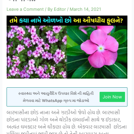
Leave a Comment
/ By
Editor
/
March 14, 2021
સ્વાસ્થ્ય અને આયુર્વેદિક ઉપચાર વિશે ની માહિતી
Join Now
મેળવવા માટે WhatsApp ગ્રુપ મા જોડાઓ
બારમાસીના છોડ નાના અને ઝાડીઓ જેવો હોય છે. બારમાસી
છોડના પાંદડાઓ ગોળ અને થોડીક લંબાઈની સાથે જ ઈંડાકાર,
અત્યંત ચમકદાર અને ચીકણા હોય છે. એકવાર બારમાસી છોડના
મુળિયા જમીનમાં જામી જાય છે તો તેની આસપાસ અન્ય