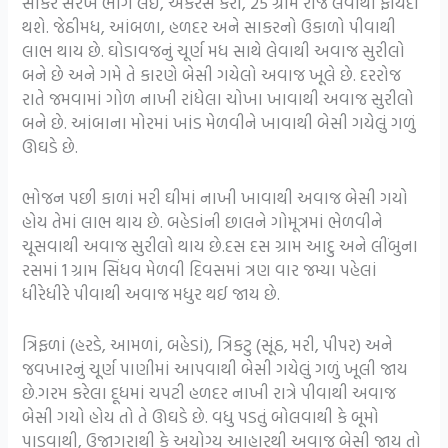
સાકર સરખે ભાગે લઈ, એકરસ કરી, 25 ગ્રામ રોજ લેવાથી ફાયદો
થશે. જેઠીમધ, આંબળા, હળદર અને સાકરનો ઉકાળો પીવાથી
લાભ થાય છે. ઘોડાવજનું ચૂર્ણ મધ સાથે લેવાથી અવાજ સુરીલો
બને છે અને ગમે તે કારણે બેસી ગયેલો અવાજ ખૂલે છે. દરરોજ
રાતે જમવામાં ગોળ નાખી રાંધેલા ચોખા ખાવાથી અવાજ સુરીલો
બને છે. આંબાના મોરમાં ખાંડ મેળવીને ખાવાથી બેસી ગયેલું ગળું
ઊઘડે છે.
ભોજન પછી કાળાં મરી ઘીમાં નાખી ખાવાથી અવાજ બેસી ગયો
હોય તેમાં લાભ થાય છે. બહેડાંની છાલને ગોમૂત્રમાં ભેળવીને
ચૂસવાથી અવાજ સુરીલો થાય છે.દસ દસ ગ્રામ આદુ અને લીંબુના
રસમાં 1 ગ્રામ સિંધવ મેળવી દિવસમાં ત્રણ વાર જમ્યા પહેલાં
ધીરેધીરે પીવાથી અવાજ મધુર થઈ જાય છે.
ત્રિફળાં (હરડે, આમળાં, બહેડાં), ત્રિકટુ (સૂંઠ, મરી, પીપર) અને
જવખારનું ચૂર્ણ પાણીમાં આપવાથી બેસી ગયેલું ગળું ખૂલી જાય
છે.ગરમ કરેલા દૂધમાં ચપટી હળદર નાખી રાત્રે પીવાથી અવાજ
બેસી ગયો હોય તો તે ઊઘડે છે. વધુ પડતું બોલવાથી કે બૂમો
પાડવાથી, ઉજાગરાથી કે અયોગ્ય આહારથી અવાજ બેસી જાય તો