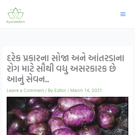
Skip
to
content
દરેક પ્રકારના સોજા અને આંતરડાના
રોગ માટે સૌથી વધુ અસરકારક છે
આનું સેવન..
Leave a Comment
/ By
Editor
/
March 14, 2021