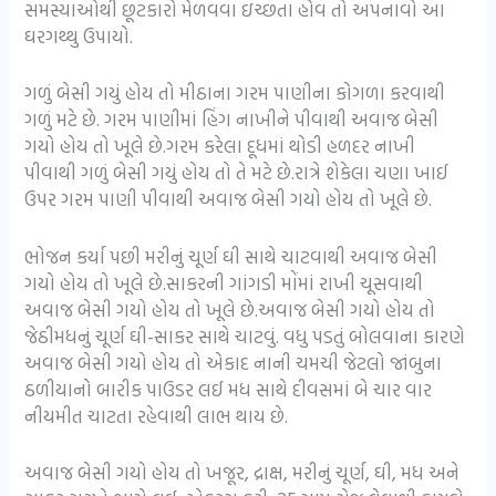
સમસ્યાઓથી છૂટકારો મેળવવા ઇચ્છતા હોવ તો અપનાવો આ
ઘરગથ્થુ ઉપાયો.
ગળું બેસી ગયું હોય તો મીઠાના ગરમ પાણીના કોગળા કરવાથી
ગળું મટે છે. ગરમ પાણીમાં હિંગ નાખીને પીવાથી અવાજ બેસી
ગયો હોય તો ખૂલે છે.ગરમ કરેલા દૂધમાં થોડી હળદર નાખી
પીવાથી ગળું બેસી ગયું હોય તો તે મટે છે.રાત્રે શેકેલા ચણા ખાઈ
ઉપર ગરમ પાણી પીવાથી અવાજ બેસી ગયો હોય તો ખૂલે છે.
ભોજન કર્યા પછી મરીનું ચૂર્ણ ઘી સાથે ચાટવાથી અવાજ બેસી
ગયો હોય તો ખૂલે છે.સાકરની ગાંગડી મોંમાં રાખી ચૂસવાથી
અવાજ બેસી ગયો હોય તો ખૂલે છે.અવાજ બેસી ગયો હોય તો
જેઠીમધનું ચૂર્ણ ઘી-સાકર સાથે ચાટવું. વધુ પડતું બોલવાના કારણે
અવાજ બેસી ગયો હોય તો એકાદ નાની ચમચી જેટલો જાંબુના
ઠળીયાનો બારીક પાઉડર લઈ મધ સાથે દીવસમાં બે ચાર વાર
નીયમીત ચાટતા રહેવાથી લાભ થાય છે.
અવાજ બેસી ગયો હોય તો ખજૂર, દ્રાક્ષ, મરીનું ચૂર્ણ, ઘી, મધ અને