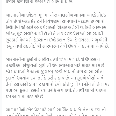
દિવસ કરવાથી ચોક્કસ પણે લાભ થાય છે.
બારમાસીના છોડના મૂળમાં એઝ માલસીન નામના આલ્કેલોઈડ
હોય છે જે બ્લડ પ્રેશરને નિયંત્રણમાં રાખવામાં મદદરૂપ છે આવી
સ્થિતિમાં જો હાઈ બ્લડ પ્રેશરનો શિકાર બનેલી વ્યક્તિ બારમાસી
છોડનું મૂળ સવારે ચાવી લે તો તે હાઈ બ્લડ પ્રેશરની સમસ્યાથી
છૂટકારો મેળવશે. ફેફસાના ઇન્ફેકશન જેવા કે ઉધરસ, ગળું બેસી
જવું આવી તકલીફોની સારવારમાં તેનો ઉપયોગ કરવામાં આવે છે.
બારમાસીના ફૂલોમાં ક્ષારીય તત્વો જોવા મળે છે. જે ઉધરસ ની
તકલીફમાં સંજીવની બુટી ની જેમ સ્વાસ્થય માટે ફાયદાકારક છે.
જો મધમાખી કે અન્ય જીવજંતુ કરડી જાય તો પણ બારમાસીના
ફૂલનો ઉપયોગ દવા તરીકે કરી શકાય છે. આ ફૂલને પીસી અને
તેનો રસ કાઢી ડંખ પર લગાવી દેવો. કોઈ જુનો ઘા હોય તો તેના પર
પણ આ ફૂલના રસને દવા તરીકે લગાડવો. તેનાથી ઘા માં ઝડપથી
રૂઝ આવામાં મદદ કરે છે
બારમાસીનો છોડ પેટ માટે સારો સાબિત થાય છે. તેના પાંદડા નો
રસ મેનોરેજીયા ની બીમારીની સારવાર માટે ઉપયોગ કરવામાં