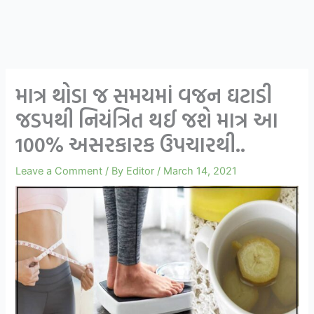
માત્ર થોડા જ સમયમાં વજન ઘટાડી
જડપથી નિયંત્રિત થઈ જશે માત્ર આ
100% અસરકારક ઉપચારથી..
Leave a Comment
/ By
Editor
/
March 14, 2021