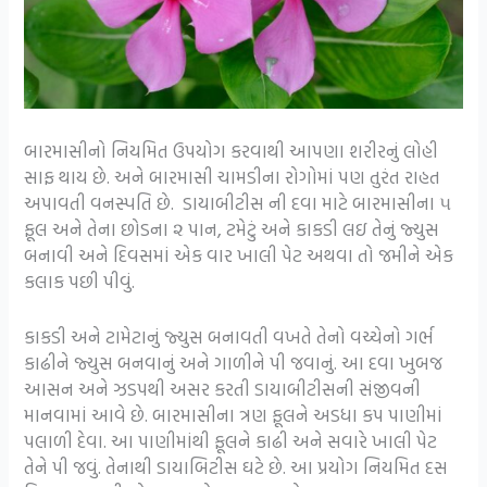
બારમાસીનો નિયમિત ઉપયોગ કરવાથી આપણા શરીરનું લોહી
સાફ થાય છે. અને બારમાસી ચામડીના રોગોમાં પણ તુરંત રાહત
અપાવતી વનસ્પતિ છે. ડાયાબીટીસ ની દવા માટે બારમાસીના ૫
ફૂલ અને તેના છોડના ૨ પાન, ટમેટું અને કાકડી લઇ તેનું જ્યુસ
બનાવી અને દિવસમાં એક વાર ખાલી પેટ અથવા તો જમીને એક
કલાક પછી પીવું.
કાકડી અને ટામેટાનું જ્યુસ બનાવતી વખતે તેનો વચ્ચેનો ગર્ભ
કાઢીને જ્યુસ બનવાનું અને ગાળીને પી જવાનું. આ દવા ખુબજ
આસન અને ઝડપથી અસર કરતી ડાયાબીટીસની સંજીવની
માનવામાં આવે છે. બારમાસીના ત્રણ ફૂલને અડધા કપ પાણીમાં
પલાળી દેવા. આ પાણીમાંથી ફૂલને કાઢી અને સવારે ખાલી પેટ
તેને પી જવું. તેનાથી ડાયાબિટીસ ઘટે છે. આ પ્રયોગ નિયમિત દસ