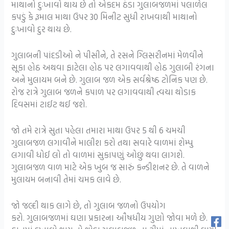
માથાનો દુઃખાવો થાય છે તો એકદમ ઠંડા ગુલાબજળમાં પલાળેલ
કપડું કે રૂમાલ માથા ઉપર 30 મિનીટ સુધી રાખવાથી માથાનો
દુઃખાવો દુર થાય છે.
ગુલાબની પાંદડીઓ ને પીસીને, તે રસને ગ્લિસરીનમાં મેળવીને
સૂકા હોઠ અથવા ફાટેલા હોઠ પર લગાવવાથી હોઠ ગુલાબી રંગના
અને મુલાયમ બને છે. ગુલાબ જળ એક સર્વશ્રેષ્ઠ ટોનિક પણ છે.
રોજ રાત્રે ગુલાબ જળને કપાળ પર લગાવવાથી ત્વચા થોડાક
દિવસમાં ટાઈટ થઈ જશે.
જો તમે રાત્રે સુતા પહેલા તમારા માથા ઉપર 5 થી 6 ચમચી
ગુલાબજળ લગાવીને માલીશ કરો તથા સવારે વાળમાં શેમ્પુ
લગાવી ધોઈ લો તો વાળમાં સુકાપણું ઓછું થવા લાગશે.
ગુલાબજળ વાળ માટે એક ખુબ જ સારું કન્ડીશનર છે. તે વાળને
મુલાયમ બનાવી તેમાં ચમક લાવે છે.
જો જલ્દી થાક લાગે છે, તો ગુલાબ જળનો ઉપયોગ
કરો. ગુલાબજળમાં ઘણા પ્રકારના ઔષધીય ગુણો જોવા મળે છે.