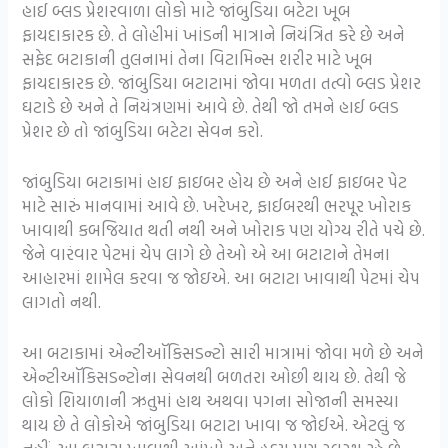
હાઈ બ્લડ પ્રેશરવાળા લોકો માટે જાંબુડિયા બટેટા ખૂબ
ફાયદાકારક છે. તે લોહીમાં ખાંડની માત્રાને નિયંત્રિત કરે છે અને
સફેદ બટાકાની તુલનામાં તેના વિટામિન્સ શરીર માટે ખૂબ
ફાયદાકારક છે. જાંબુડિયા બટાટામાં જોવા મળતા તત્વો બ્લડ પ્રેશર
ઘટાડે છે અને તે નિયંત્રણમાં આવે છે. તેથી જો તમને હાઈ બ્લડ
પ્રેશર છે તો જાંબુડિયા બટેટા સેવન કરો.
જાંબુડિયા બટાકામાં હાઇ ફાઇબર હોય છે અને હાઈ ફાઇબર પેટ
માટે સારું માનવામાં આવે છે. ખરેખર, ફાઈબરથી ભરપૂર ખોરાક
ખાવાથી કબજિયાત થતી નથી અને ખોરાક પણ યોગ્ય રીતે પચે છે.
જેને વારંવાર પેટમાં ચેપ લાગે છે તેઓ એ આ બટાટાને તેમના
આહારમાં શામેલ કરવા જ જોઇએ. આ બટાટા ખાવાથી પેટમાં ચેપ
લાગતો નથી.
આ બટાકામાં એન્ટીઑકિસડન્ટો સારી માત્રામાં જોવા મળે છે અને
એન્ટીઑકિસડન્ટોના સેવનથી બળતરા ઓછી થાય છે. તેથી જે
લોકો શિયાળાની ઋતુમાં હાથ અથવા પગના સોજાની સમસ્યા
થાય છે તે લોકોએ જાંબુડિયા બટાટા ખાવા જ જોઈએ. એટલું જ