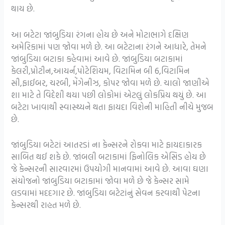
થાય છે.
આ બટેટા જાંબુડિયા રંગના હોય છે અને મોટાભાગે દક્ષિણ
અમેરિકામાં પણ જોવા મળે છે. આ બટેટાના રંગને આધારે, તેમને
જાંબુડિયા બટાકા કહેવામાં આવે છે. જાંબુડિયા બટાકામાં
કેલરી,પ્રોટીન,આયર્ન,પોટેશિયમ, વિટામિન બી 6,વિટામિન
સી,ફાઈબર, ચરબી, મેંગેનીઝ, કોપર જોવા મળે છે. ચાલો જાણીએ
શા માટે તે વિદેશી થયા પછી લોકોમાં એટલું લોકપ્રિય થયું છે. આ
બટેટા ખાવાથી સ્વાસ્થ્યને થતા ફાયદા વિશેની માહિતી નીચે મુજબ
છે.
જાંબુડિયા બટેટાં આતરડાં ના કેન્સરને રોકવા માટે ફાયદાકારક
સાબિત થઈ શકે છે. જાંબલી બટાકામાં ફિનોલિક એસિડ હોય છે
જે કેન્સરની સારવારમાં ઉપયોગી માનવામાં આવે છે. આવા ઘણા
સંયોજનો જાંબુડિયા બટાકામાં જોવા મળે છે જે કેન્સર સામે
લડવામાં મદદગાર છે. જાંબુડિયા બટેટાંનું સેવન કરવાથી પેટના
કેન્સરથી રાહત મળે છે.