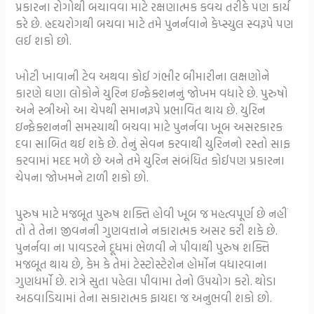
પ્રકારના રોગોથી બચાવવા માટે રક્ષણાત્મક કવચ તરીકે પણ કાર્ય
કરે છે. હ્રદયરોગથી બચવા માટે તમે પુનર્નવાને કેપ્સ્યુલ સ્વરૂપે પણ
લઈ શકો છો.
ખોટી ખાવાની ટેવ અથવા કોઈ ગંભીર બીમારીના લક્ષણોને
કારણે ઘણા લોકોને યુરિન ઇન્ફેક્શનનું જોખમ વધારે છે. પુરુષો
અને સ્ત્રીઓ આ ચેપથી સમાનરૂપે પ્રભાવિત થાય છે. યુરિન
ઇન્ફેક્શનની સમસ્યાથી બચવા માટે પુનર્નવા ખૂબ અસરકારક
દવા સાબિત થઈ શકે છે. તેનું સેવન કરવાથી યુરિનનો રસ્તો સાફ
કરવામાં મદદ મળે છે અને તમે યુરિન સંબંધિત કોઈપણ પ્રકારના
ચેપના જોખમને ટાળી શકો છો.
પુરુષ માટે મજબૂત પુરુષ શક્તિ હોવી ખૂબ જ મહત્વપૂર્ણ છે નહીં
તો તે તેના જીવનની ગુણવત્તાને નકારાત્મક અસર કરી શકે છે.
પુનર્નવા ના પાવડરને દૂધમાં ભેળવી ને પીવાથી પુરુષ શક્તિ
મજબૂત થાય છે, કેમ કે તેમાં ટેસ્ટોસ્ટેરોન હોર્મોન વધારવાના
ગુણધર્મો છે. રાત્રે સુતા પહેલા પીવામા તેનો ઉપયોગ કરો. થોડા
અઠવાડિયામાં તેના સકારાત્મક ફાયદા જ અનુભવી શકો છો.