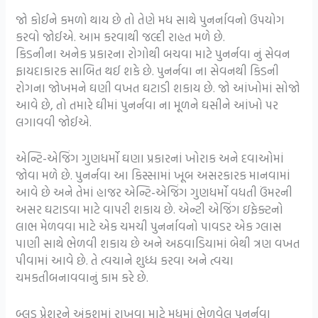
જો કોઈને કમળો થાય છે તો તેણે મધ સાથે પુનર્નાવનો ઉપયોગ
કરવો જોઈએ. આમ કરવાથી જલ્દી રાહત મળે છે.
કિડનીના અનેક પ્રકારના રોગોથી બચવા માટે પુનર્નવા નું સેવન
ફાયદાકારક સાબિત થઈ શકે છે. પુનર્નવા ના સેવનથી કિડની
રોગના જોખમને ઘણી વખત ઘટાડી શકાય છે. જો આંખોમાં સોજો
આવે છે, તો તમારે ઘીમાં પુનર્નવા ના મૂળને ઘસીને આંખો પર
લગાવવી જોઈએ.
એન્ટિ-એજિંગ ગુણધર્મો ઘણા પ્રકારનાં ખોરાક અને દવાઓમાં
જોવા મળે છે. પુનર્નવા આ કિસ્સામાં ખૂબ અસરકારક માનવામાં
આવે છે અને તેમાં હાજર એન્ટિ-એજિંગ ગુણધર્મો વધતી ઉંમરની
અસર ઘટાડવા માટે વાપરી શકાય છે. એન્ટી એજિંગ ઇફેક્ટનો
લાભ મેળવવા માટે એક ચમચી પુનર્નાવનો પાવડર એક ગ્લાસ
પાણી સાથે ભેળવી શકાય છે અને અઠવાડિયામાં બેથી ત્રણ વખત
પીવામાં આવે છે. તે ત્વચાને શુધ્ધ કરવા અને ત્વચા
ચમકતીબનાવવાનું કામ કરે છે.
બ્લડ પ્રેશરને અંકુશમાં રાખવા માટે મધમાં ભેળવેલ પુનર્નવા