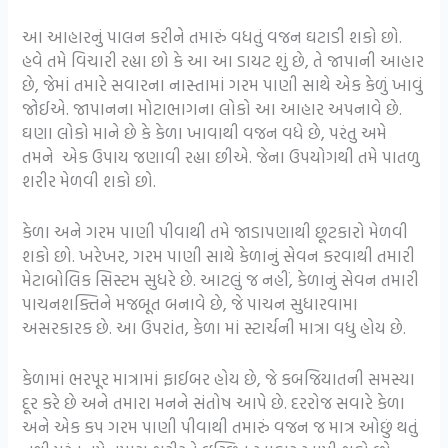
આ આહારનું પાલન કરીને તમારું વધતું વજન ઘટાડી શકો છો.
હવે તમે વિચારી રહ્યા છો કે આ આ ડાયટ શું છે, તે જાપાની આહાર
છે, જેમાં તમારે સવારના નાસ્તામાં ગરમ પાણી સાથે એક કેળું ખાવું
જોઈએ. જાપાનના મોટાભાગના લોકો આ આહાર અપનાવે છે.
ઘણા લોકો માને છે કે કેળા ખાવાથી વજન વધે છે, પરંતુ અમે
તમને એક ઉપાય જણાવી રહ્યા છીએ. જેના ઉપયોગથી તમે પાતળુ
શરીર મેળવી શકો છો.
કેળા અને ગરમ પાણી પીવાથી તમે જાડાપણાથી છૂટકારો મેળવી
શકો છો. ખરેખર, ગરમ પાણી સાથે કેળાનું સેવન કરવાથી તમારી
મેટાબોલિક સિસ્ટમ સુધરે છે. આટલું જ નહીં, કેળાનું સેવન તમારી
પાચનશક્તિને મજબૂત બનાવે છે, જે પાચન સુધારવામા
અસરકારક છે. આ ઉપરાંત, કેળા માં સ્ટાર્ચની માત્રા વધુ હોય છે.
કેળામાં ભરપૂર માત્રામાં ફાઈબર હોય છે, જે કબજિયાતની સમસ્યા
દૂર કરે છે અને તમારા મનને સંતોષ આપે છે. દરરોજ સવારે કેળા
અને એક કપ ગરમ પાણી પીવાથી તમારું વજન જ માત્ર ઓછું થતું