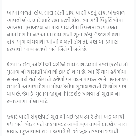
આંખો બળતી હોય, લાલ રહેતી હોય, પાણી પડતું હોય, ખંજવાળ
આવતી હોય, ભારે ભારે રહ્યાં કરતી હોય, આ બધી વિકૃતિઓમાં
આંખમાં ગુલાબજળ ના પાંચ પાંચ ટીપાં દિવસમાં ત્રણ વખત
નાખી દસ મિનિટ આંખો બંધ રાખી સૂતા રહેવું. ઉજાગરો થયો
હોય, ખૂબ વાંચવાથી આંખો બળતી હોય તો, પણ આ પ્રમાણે
કરવાથી આંખ હળવી અને નિરોગી બને છે.
પેટમાં ખલેલ, એસિડિટી વગેરેને લીધે હાથ-પગમાં તકલીફ હોય તો
ગુલાબ ની ચાસણી પીવાથી ફાયદો થાય છે, આ સિવાય હથેળીમાં
સનસનાટી થતી હોય તો હથેળી પર ચંદન પાવડર અને ગુલાબજળ
લગાવો. આપણા દેશમાં મીઠાઈઓમાં ગુલાબજળનો ઉપયોગ પણ
થાય છે. જેમ કે ગુલાબ જામુન મિલ્કશેક અથવા તો ગુલાબના
સ્વાદવાળા પીણાં માટે.
જ્યારે પાણી સંપૂર્ણપણે ગુલાબી થઈ જાય ત્યારે તેમાં એક ચમચી
મધ અને એક ચપટી તજ પાવડર નાખો.ખુબ તાપને કારણે થનારા
માથાના દુખાવામાં રાહત અપાવે છે. જો ખૂબ તડકામાં જવાથી