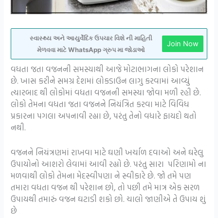
સ્વાસ્થ્ય અને આયુર્વેદિક ઉપચાર વિશે ની માહિતી
Join Now
મેળવવા માટે WhatsApp ગ્રુપ મા જોડાઓ
વધતા જતા વજનની સમસ્યાથી આજે મોટાભાગના લોકો પરેશાન
છે. ખાસ કરીને સમગ્ર દેશમાં લોકડાઉન લાગુ કરવામાં આવ્યું
ત્યારબાદ થી લોકોમાં વધતા વજનની સમસ્યા જોવા મળી રહી છે.
લોકો તેમના વધતા જતા વજનને નિયંત્રિત કરવા માટે વિવિધ
પ્રકારના પગલા અપનાવી રહ્યા છે, પરંતુ તેનો વધારે ફાયદો થતો
નથી.
વજનને નિયંત્રણમાં રાખવા માટે ઘણી ખર્ચાળ દવાઓ અને ઘરેલુ
ઉપાયોનો આશરો લેવામાં આવી રહ્યો છે. પરંતુ સારા પરિણામો ના
મળવાથી લોકો તેમના મેદસ્વીપણા ને સ્વીકારે છે. જો તમે પણ
તમારા વધતા વજન થી પરેશાન છો, તો પછી તમે માત્ર એક સરળ
ઉપાયથી તમારું વજન ઘટાડી શકો છો. ચાલો જાણીએ તે ઉપાય શું
છે