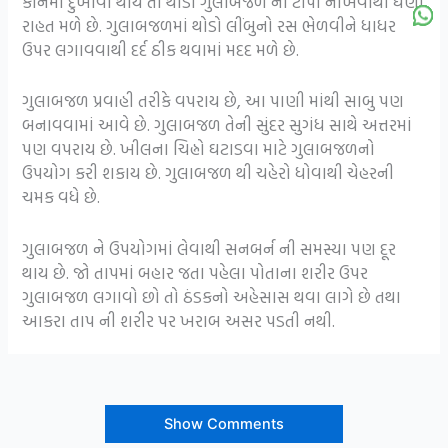
કાનમાં દુખાવો થાય તો થોડા ગુલાબજળ ના ટીપાં નાખવાથી ઘણી
રાહત મળે છે. ગુલાબજળમાં થોડો લીંબુનો રસ ભેળવીને ધાધર
ઉપર લગાવવાથી દર્દ ઠીક થવામાં મદદ મળે છે.
ગુલાબજળ પ્રવાહી તરીકે વપરાય છે, આ પાણી માંથી સાબુ પણ
બનાવવામાં આવે છે. ગુલાબજળ તેની સુંદર સુગંધ સાથે અત્તરમાં
પણ વપરાય છે. ખીલના ચિહ્નો ઘટાડવા માટે ગુલાબજળનો
ઉપયોગ કરી શકાય છે. ગુલાબજળ થી ચહેરો ધોવાથી ચેહરની
ચમક વધે છે.
ગુલાબજળ ને ઉપયોગમાં લેવાથી સનબર્ન ની સમસ્યા પણ દૂર
થાય છે. જો તાપમાં બહાર જતા પહેલા પોતાના શરીર ઉપર
ગુલાબજળ લગાવો છો તો ઠંડકનો અહેસાસ થવા લાગે છે તથા
આકરા તાપ ની શરીર પર ખરાબ અસર પડતી નથી.
Show Comments