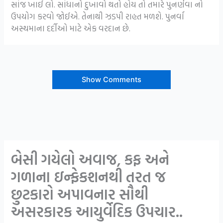
સાંજ ખાઈ લો. સાંધાનો દુખાવો થતો હોય તો તમારે પુનર્ણવા નો
ઉપયોગ કરવો જોઈએ. તેનાથી ઝડપી રાહત મળશે. પુનર્વા
અસ્થમાના દર્દીઓ માટે એક વરદાન છે.
Show Comments
બેસી ગયેલો અવાજ, કફ અને
ગળાના ઇન્ફેકશનથી તરત જ
છુટકારો અપાવનાર સૌથી
અસરકારક આયુર્વેદિક ઉપચાર..