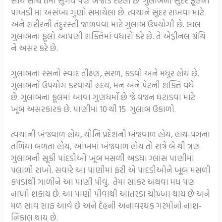
સાથે સાથે તેમાં સુગંધ પણ બેજોડ રહેલી છે. ગુલાબના સુંદર ફૂલની
પાંખડી માં અસંખ્ય ગુણો સમાયેલા છે. ત્વચાને સુંદર રાખવા માટે
અને શરીરની તંદુરસ્તી જાળવવા માટે ગુલાબ ઉપયોગી છે. લાલ
ગુલાબના ફૂલો આપણી શક્તિમાં વધારો કરે છે. તે એડ્રીનલ ગ્રંથિ
ને અસર કરે છે.
ગુલાબના રસનો સ્વાદ તીક્ષ્ણ, સરળ, કડવો અને મધુર હોય છે.
ગુલાબનો ઉપયોગ કરવાથી હૃદય, મન અને પેટની શક્તિ વધે
છે. ગુલાબના ફૂલમાં આવા ગુણધર્મો છે જે વજન ઘટાડવા માટે
ખૂબ અસરકારક છે. પાણીમાં 10 થી 15 ગુલાબ ઉકાળો.
ત્વચાની ખંજવાળ હોય, યોનિ પ્રદેશની ખંજવાળ હોય, હાથ-પગના
તળિયા બળતા હોય, આંખમાં ખંજવાળ હોય તો રાત્રે બે થી ત્રણ
ગુલાબની સૂકી પાંદડીઓ ખૂબ મસળી અડધા ગ્લાસ પાણીમાં
પલાળી રાખો. સવારે આ પાણીમાં ફરી એ પાંદડીઓને ખૂબ મસળી
કપડાંથી ગાળીને આ પાણી પીવું. તેમાં સાકર અથવા મધ પણ
નાખી શકાય છે. આ પાણી પીવાથી આંતરડા ચોખ્ખા થાય છે અને
મળ સાવ સાફ આવે છે અને દેહની અનાવશ્યક ગરમીનો નાશ-
નિકાલ થાય છે.