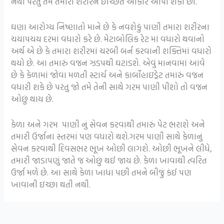
નથી પરંતુ તમે તમારા શરીરને ઇચ્છિત આકાર આપી શકો છો.
ઘણા આરોગ્ય નિષ્ણાતો માને છે કે નવશેકું પાણી તમારા શરીરના
ચયાપચય દરમાં વધારો કરે છે. મેટાબોલિક રેટ માં વધારો થવાનો
અર્થ એ છે કે તમારા શરીરમાં ચરબી બર્ન કરવાની શક્તિમાં વધારો
થયો છે. આ તમારું વજન ઝડપથી ઘટાડશે. એવું માનવામાં આવે
છે કે કેળામાં જોવા મળતી સ્ટાર્ચ અને કાર્બોહાઇડ્રેટ તમારું વજન
વધારી શકે છે પરંતુ જો તમે તેની સાથે ગરમ પાણી પીશો તો વજન
ઓછું થાય છે.
કેળા અને ગરમ પાણી નું સેવન કરવાથી તમારું પેટ ભરાશે અને
તમારી ઉર્જાના સ્તરમાં પણ વધારો થશે.ગરમ પાણી સાથે કેળાનું
સેવન કરવાથી દિવસભર ભૂખ ઓછી લાગશે. ઓછી ભૂખને લીધે,
તમારી જાડાપણું જાતે જ ઓછું થઈ જાય છે. કેળા ખાવાથી ત્વરિત
ઉર્જા મળે છે. આ સાથે કેળા ખાધા પછી તમને બીજું કંઈ પણ
ખાવાની ઇચ્છા થતી નથી.