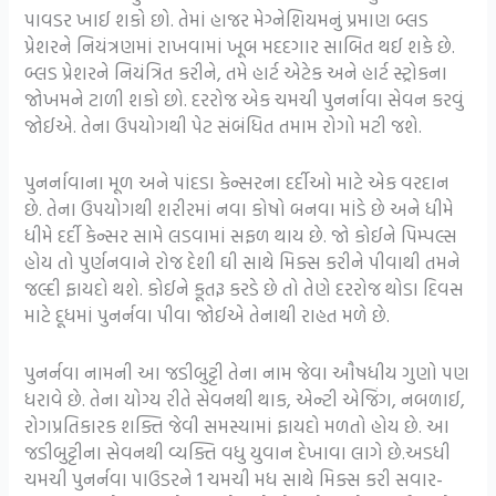
પાવડર ખાઈ શકો છો. તેમાં હાજર મેગ્નેશિયમનું પ્રમાણ બ્લડ
પ્રેશરને નિયંત્રણમાં રાખવામાં ખૂબ મદદગાર સાબિત થઈ શકે છે.
બ્લડ પ્રેશરને નિયંત્રિત કરીને, તમે હાર્ટ એટેક અને હાર્ટ સ્ટ્રોકના
જોખમને ટાળી શકો છો. દરરોજ એક ચમચી પુનર્નાવા સેવન કરવું
જોઈએ. તેના ઉપયોગથી પેટ સંબંધિત તમામ રોગો મટી જશે.
પુનર્નાવાના મૂળ અને પાંદડા કેન્સરના દર્દીઓ માટે એક વરદાન
છે. તેના ઉપયોગથી શરીરમાં નવા કોષો બનવા માંડે છે અને ધીમે
ધીમે દર્દી કેન્સર સામે લડવામાં સફળ થાય છે. જો કોઈને પિમ્પલ્સ
હોય તો પુર્ણનવાને રોજ દેશી ઘી સાથે મિક્સ કરીને પીવાથી તમને
જલ્દી ફાયદો થશે. કોઈને કૂતરૂ કરડે છે તો તેણે દરરોજ થોડા દિવસ
માટે દૂધમાં પુનર્નવા પીવા જોઈએ તેનાથી રાહત મળે છે.
પુનર્નવા નામની આ જડીબુટ્ટી તેના નામ જેવા ઔષધીય ગુણો પણ
ધરાવે છે. તેના યોગ્ય રીતે સેવનથી થાક, એન્ટી એજિંગ, નબળાઈ,
રોગપ્રતિકારક શક્તિ જેવી સમસ્યામાં ફાયદો મળતો હોય છે. આ
જડીબુટ્ટીના સેવનથી વ્યક્તિ વધુ યુવાન દેખાવા લાગે છે.અડધી
ચમચી પુનર્નવા પાઉડરને 1 ચમચી મધ સાથે મિક્સ કરી સવાર-