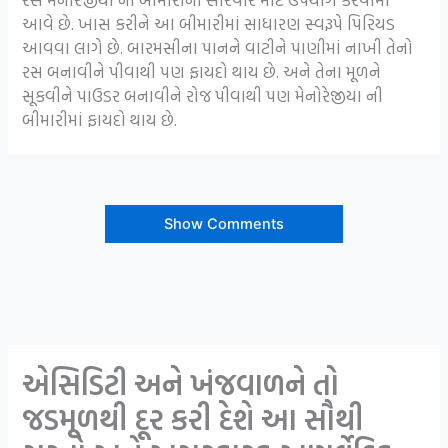
આવે છે. ખાસ કરીને આ બીમારીમાં સાધારણ સ્વરૂપે પિરિયડ
આવવા લાગે છે. બારમસીના પાનને વાટીને પાણીમાં નાખી તેનો
રસ બનાવીને પીવાથી પણ ફાયદો થાય છે. અને તેના મૂળને
સૂકવીને પાઉડર બનાવીને રોજ પીવાથી પણ મેનોરેજીયા ની
બીમારીમાં ફાયદો થાય છે.
Show Comments
એસિડિટી અને ખંજવાળને તો
જડમૂળથી દૂર કરી દેશે આ સૌથી