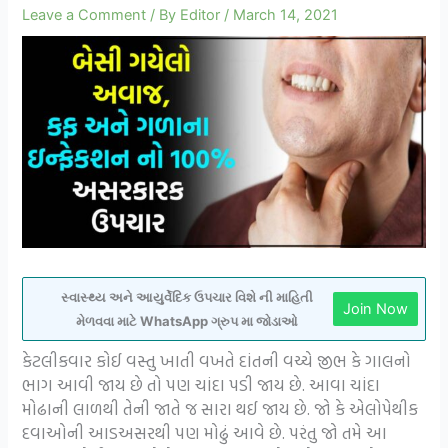
Leave a Comment
/ By
Editor
/
March 14, 2021
સ્વાસ્થ્ય અને આયુર્વેદિક ઉપચાર વિશે ની માહિતી
Join Now
મેળવવા માટે WhatsApp ગ્રુપ મા જોડાઓ
કેટલીકવાર કોઈ વસ્તુ ખાતી વખતે દાંતની વચ્ચે જીભ કે ગાલનો
ભાગ આવી જાય છે તો પણ ચાંદા પડી જાય છે. આવા ચાંદા
મોઢાની લાળથી તેની જાતે જ સારા થઈ જાય છે. જો કે એલોપેથીક
દવાઓની આડઅસરથી પણ મોઢું આવે છે. પરંતુ જો તમે આ