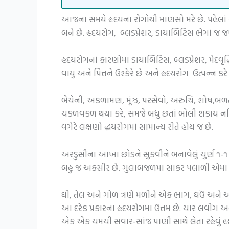
આજના સમયે હૃદયના રોગોથી માણસો મરે છે. પહેલાં આ
બને છે. હૃદયરોગ, બ્લડપ્રેશર, ડાયાબિટિસ ભેગાં જ 
હદયરોગનાં કારણોમાં ડાયાબિટિસ, બ્લડપ્રેશર, મેદવૃદ્
વાયુ અને પિત્તને ઉશ્કેરે છે અને હદયરોગ ઉત્પન્ન
બેચેની, અકળામણ, મૂંઝ, પરસેવો, અરુચિ, શોષ,બળતર
ચકળવકળ થયા કરે, સમજે બધુ છતાં બોલી શકાય નહિ 
વગેરે લક્ષણો દ્ધયરોગમાં સામાન્ય રીતે હોય જ છે.
અરડુસીના આખા છોડને સુકવીને બનાવેલું ચુર્ણ ૧-૧ 
બહુ જ અકસીર છે. ગુલાબજળમાં સાકર પલાળી એમાં બે
ઘી, તેલ અને ગોળ ત્રણે મળીને એક ભાગ, ઘઉં અને અર્
આ દરેક પ્રકારના હદયરોગમાં ઉત્તમ છે. ચાર લવીંગ
એક એક ચમચી સવાર-સાંજ પાણી સાથે લેતા રહેવું હ