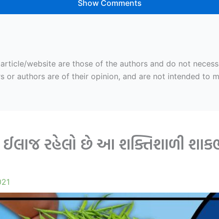
Show Comments
ticle/website are those of the authors and do not necessaril
r authors are of their opinion, and are not intended to mal
 ઈલાજ રહેલો છે આ શક્તિશાળી શાકભાજ
021