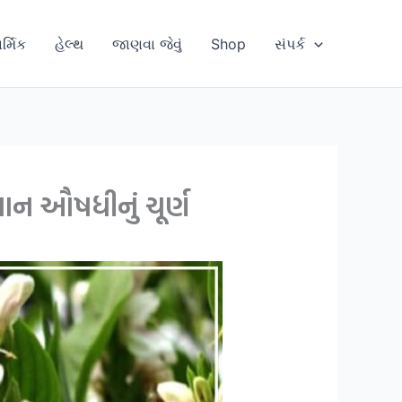
ાર્મિક
હેલ્થ
જાણવા જેવું
Shop
સંપર્ક
ન ઔષધીનું ચૂર્ણ