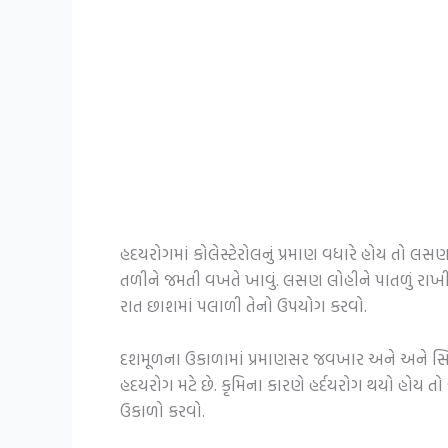
હદયરોગમાં કોલેસ્ટેરોલનું પ્રમાણ વધારે હોય તો લ
તળીને જમતી વખતે ખાવું. લસણ લોહીને પાતળું રાખી
રાત છાશમાં પલાળી તેનો ઉપયોગ કરવો.
દશમૂળના ઉકાળામાં પ્રમાણસર જવખાર અને અને સિંધ
હદયરોગ મટે છે. કૃમિના કારણે હર્દયરોગ થયો હોય ત
ઉકાળો કરવો.