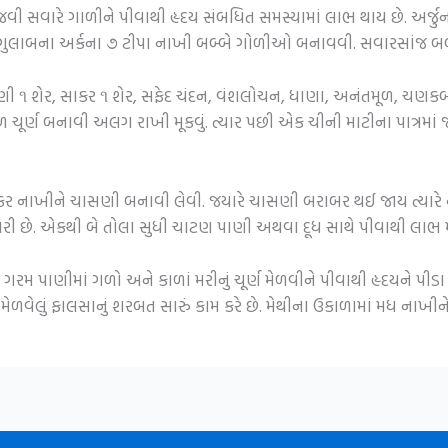
જવી સવારે ગાળીને પીવાથી હૃદય સંબધિત સમસ્યામાં લાભ થાય છે. અર્જુન
ી, ગુલાબના અર્કના ૭ ટીપા નાખી બબ્બે ગોળીઓ બનાવવી. સવારસાંજ બ
 પાણી ૧ શેર, સાકર ૧ શેર, સફેદ ચંદન, વંશલોચન, ધાણા, અનંતમૂળ, ચણક
ૂર્ણ બનાવી અલગ રાખી મૂકવું. ત્યાર પછી એક ચીની માટીના પાત્રમાં
સાકર નાખીને ચાસણી બનાવી લેવી. જયારે ચાસણી બરાબર થઈ જાય ત્યારે ન
રી છે. એકથી બે તોલા સુધી ચાટણ પાણી અથવા દૂધ સાથે પીવાથી લાભ મ
ગરમ પાણીમાં ગળો અને કાળાં મરીનું ચૂર્ણ મેળવીને પીવાથી હૃદયને પીડા
ર મેળવેલું ફાલસાનું શરબત સારું કામ કરે છે. મેથીના ઉકાળામાં મધ નાખીન