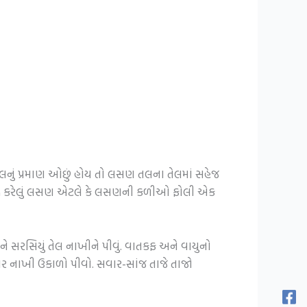
રોલનું પ્રમાણ ઓછું હોય તો લસણ તલના તેલમાં સહેજ
 શુદ્ધ કરેલું લસણ એટલે કે લસણની કળીઓ ફોલી એક
સરસિયું તેલ નાખીને પીવું. વાતકફ અને વાયુનો
ભાર નાખી ઉકાળો પીવો. સવાર-સાંજ તાજે તાજો