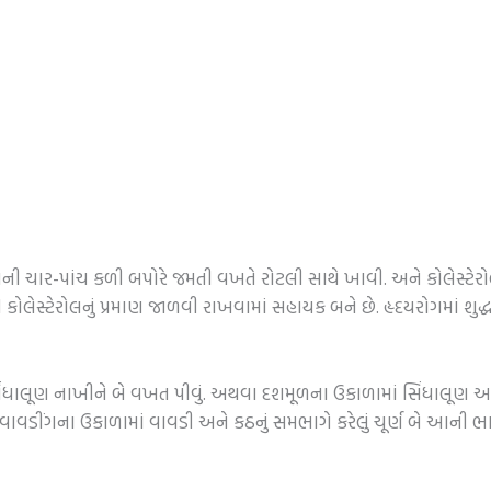
સણની ચાર-પાંચ કળી બપોરે જમતી વખતે રોટલી સાથે ખાવી. અને કોલેસ્ટે
 કોલેસ્ટેરોલનું પ્રમાણ જાળવી રાખવામાં સહાયક બને છે. હૃદયરોગમાં
ાલૂણ નાખીને બે વખત પીવું. અથવા દશમૂળના ઉકાળામાં સિંધાલૂણ અને 
ો વાવડીંગના ઉકાળામાં વાવડી અને કઠનું સમભાગે કરેલું ચૂર્ણ બે આની 