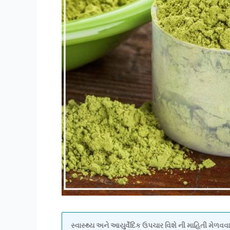
સ્વાસ્થ્ય અને આયુર્વેદિક ઉપચાર વિશે ની માહિતી મેળ