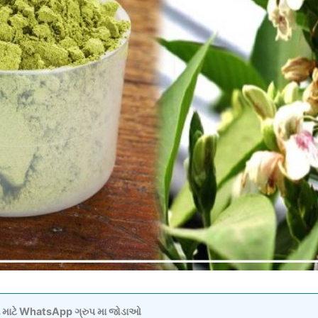
વવા માટે WhatsApp ગ્રુપ મા જોડાઓ