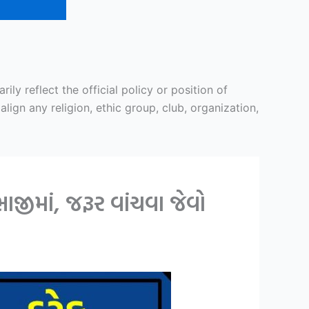
y reflect the official policy or position of
ign any religion, ethic group, club, organization,
ીમાં, જરૂર વાંચવા જેવો