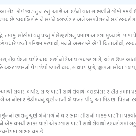
 રોગ કોઈ જાણતું ન હતું. આજે આ દર્દની વાત સાંભળીને લોકો ફફડી ઊઠે
જણાય છે. ડાયાબિટીસ ને લઈને બ્લડપ્રેશર અને બ્લડપ્રેશર ને લઈ હદયરોગ
ધિ, તમાકુ, લોહીમાં વધુ પડતું કોલેસ્ટ્રરૉલનું પ્રમાણ આટલાં મુખ્ય છે.
 કરે છે.વધારે પડતો પરિશ્રમ કરવાથી, મનને અસર કરે એવી ચિંતાઓથી, હદ
ા,તીવ્ર વેદના વગેરે થાય, દરદીનો દેખાવ ભયંકર લાગે, ચહેરા ઉપર આંત
અંદર જવરનો વેગ જેવી કંપારી થાય, હાથપગ ધ્રુજે, જીભના લોચા વળવ,
ચમચી સવાર, બપોર, સાંજ પાણી સાથે લેવાથી બ્લડપ્રેશર સહીત તમામ પ્ર
 આનીભાર જેઠીમધનું ચૂર્ણ નાખી બે વખત પીવું. આ મિશ્રણ પિત્તના હદય
જુનની છાલનું ચૂર્ણ બંને મળીને ચાર ભાગ શીરાની માફક પાણીમાં પકવીને
 અને એક ચમચી સાકર વાટી એક ગ્લાસ પાણી સાથે લેવાથી હૃદયરોગમાં બહુ
ૃદયરોગમાં લાભદાયક છે.