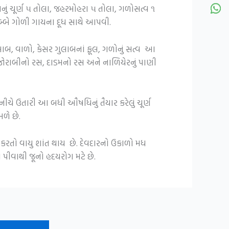
નું ચૂર્ણ ૫ તોલા, જહરમોહરા ૫ તોલા, ગળોસત્વ ૧
બ્બે ગોળી ગાયના દૂધ સાથે આપવી.
બાબ, વાળો, કેસર ગુલાબનાં ફૂલ, ગળોનું સત્વ આ
 જોરાબીનો રસ, દાડમનો રસ અને નાળિયેરનું પાણી
ીચે ઉતારી આ બધી ઔષધિનું તૈયાર કરેલું ચૂર્ણ
ળે છે.
 કરતો વાયુ શાંત થાય છે. દેવદારનો ઉકાળો મધ
ે પીવાથી જૂનો હદયરોગ મટે છે.