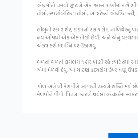
એક મોટો ચમચો જીરુંને એક ગ્લાસ પાણીમા રાત્રે ભીં
તોલો, સ્વર્ણઐરિક ૧ તોલો, આ દરેકને એકત્રિત કર
લીંબુનો રસ ૨ શેર, દાડમનો રસ ૧ શેર, નાળિયેરનું
નવ ઔષધી એક એક તોલો લેવી, અને એનું વસ્ત્રગાળ ચ
એકત્ર કરી મંદાગ્નિ પર ઉકાળવું.
બળતાં બળતાં લગભગ ૧ શેર પાણી રહે ત્યારે તેમાં 
એમાં મેળવી દેવું. આ ચાટણ હદયરોગ ઉપર ધણું ઉપકા
ગોળ અને ઘી મેળવીને ખાવાથી હદયને શક્તિ મળે છે. 
મેળવીને પીવો. પિત્તના કારણે થયેલા હદયદર્દમાં સાક