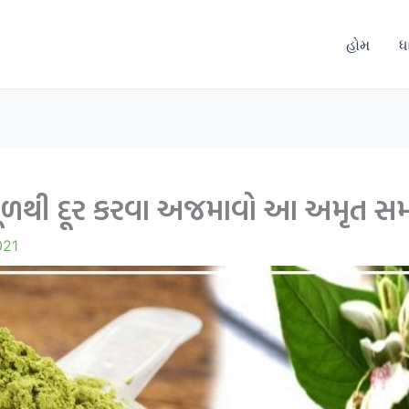
હોમ
ધ
ૂળથી દૂર કરવા અજમાવો આ અમૃત સમા
021