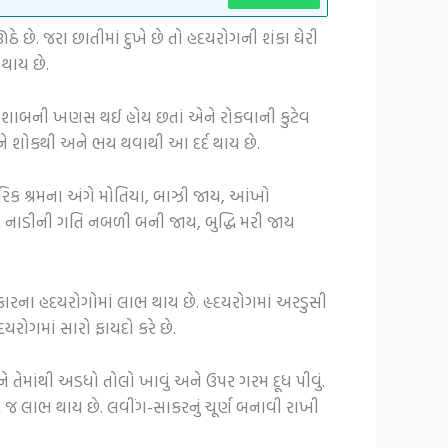
 છે. જરા છાતીમાં દુખે છે તો હદયરોગની શંકા ઘેરી
 થાય છે.
 ઝાડા પેશાબની ખણસ થઈ હોય છતાં એને રોકવાની કુટેવ
યને શોકથી અને ભય થવાથી આ દર્દ થાય છે.
રિક શ્રમના અંગે મોતિયા, બાઝી જાય, આંખો
 નાડીની ગતિ નબળી બની જાય, બુદ્ધિ મરી જાય
કારના હદયરોગોમાં લાભ થાય છે. હૃદયરોગમાં અરડુસી
રોગમાં સારો ફાયદો કરે છે.
 તેમાંથી અડધો તોલો ખાવું અને ઉપર ગરમ દૂધ પીવું.
 જ લાભ થાય છે. લવીંગ-સાકરનું ચૂર્ણ બનાવી રાખી