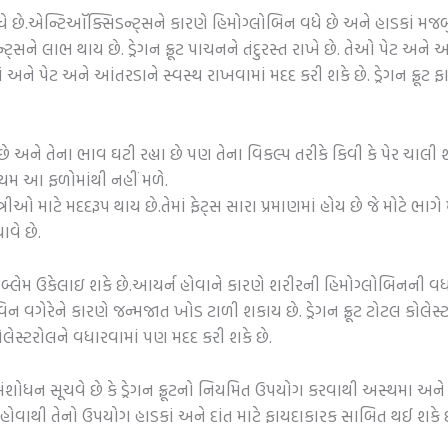
 છે.એન્ટિઑક્સિડન્ટ્સને કારણે હિમોગ્લોબિન વધે છે અને હાડકાં મજબુત 
ન્ટ્સને લાભ થાય છે. ડ્રેગન ફ્રૂટ પાચનને તંદુરસ્ત રાખે છે. તેઓ પેટ અને
અને પેટ અને આંતરડાને સ્વસ્થ રાખવામાં મદદ કરી શકે છે. ડ્રેગન ફ્રૂ
 છે અને તેના ભાવ ઘટી રહ્યા છે પણ તેના વિકલ્પ તરીકે કિવી કે પેર ચાલ
યમ આ ફળોમાંથી નહીં મળે.
ન્ટ સ્ત્રીઓ માટે મદદરૂપ થાય છે.તેમાં ફેટ્સ સારા પ્રમાણમાં હોય છે જે મોટે ભ
વે છે.
્રોબ્લેમ ઉકેલાઇ શકે છે.આયર્ન હોવાને કારણે શરીરની હિમોગ્લોબિનની વ
વિન વગેરેને કારણે જન્મજાત ખોડ ટાળી શકાય છે. ડ્રેગન ફ્રૂટ ટોટલ કોલ
ા કોલેસ્ટરોલને વધારવામાં પણ મદદ કરી શકે છે.
ંશોધન સૂચવે છે કે ડ્રેગન ફ્રૂટનો નિયમિત ઉપયોગ કરવાથી અસ્થમા અને કફ 
 હોવાથી તેનો ઉપયોગ હાડકાં અને દાંત માટે ફાયદાકારક સાબિત થઈ શકે છે. ડ