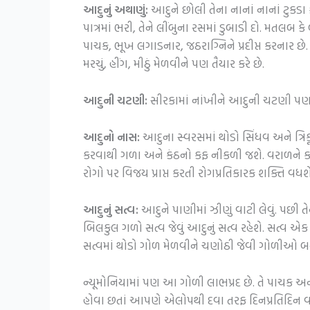
આદુનું અથાણું:
આદુને છોલી તેના નાનાં નાનાં ટુકડા 
પાત્રમાં ભરી, તેને લીંબુના રસમાં ડુબાડી દો. મતલબ
પાચક, ભૂખ લગાડનાર, જઠરાગ્નિને પ્રદીપ્ત કરનાર 
મરચું, હીંગ, મીઠું મેળવીને પણ તૈયાર કરે છે.
આદુની ચટણી:
સીરકામાં નાંખીને આદુની ચટણી પણ બન
આદુનો નાસ:
આદુના સ્વરસમાં થોડો સિંધવ અને ત્રિકૂ
કરવાથી ગળા અને કંઠનો કફ નીકળી જશે. વરાળને કારણે
રોગો પર વિજય પ્રાપ્ત કરતી રોગપ્રતિકારક શક્તિ વધશ
આદુનું સત્વ:
આદુને પાણીમાં ઝીણું વાટી લેવું. પછી ત
બિલકુલ ગળો સત્વ જેવું આદુનું સત્વ રહેશે. સત્વ 
સત્વમાં થોડો ગોળ મેળવીને ચણોઠી જેવી ગોળીઓ બન
ન્યૂમોનિયામાં પણ આ ગોળી લાભપ્રદ છે. તે પાચક અન
હોવા છતાં આપણે એલોપથી દવા તરફ દિનપ્રતિદિન