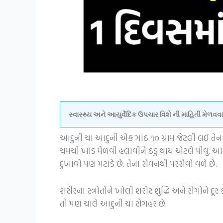
સ્વાસ્થ્ય અને આયુર્વેદિક ઉપચાર વિશે ની માહિતી મેળ
આદુની ચા આદુની એક ગાંઠ ૧૦ ગ્રામ જેટલી લઈ તેના 
ચમચી ખાંડ મેળવી હલાવીને ઠંડું થાય એટલે પીવું.
દુખાવો પણ મટાડે છે. તેના સેવનથી પરસેવો વળે છે.
શરીરનાં સ્ત્રોતોને ખોલી શરીર શુદ્ધિ અને રોગોને દૂ
તો પણ ચાલે આદુની ચા રોગહર છે.