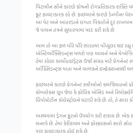
વિટામીન સીને કારણે કોષની રોગપ્રતિકારક શક્તિ વધે
ફ્રૂટ ફાયદાકારક રહે છે. ફાઇબરને કારણે ડેન્ગીના પેશ
આ પેટ અને આંતરડાને લગતા વિકારોને દૂર રાખવામાં 
જે પાચન તંત્રને સુધારવામાં મદદ કરી શકે છે.
આમ તો આ ફળ ધીરે ધીરે ભારતમાં પૉપ્યુલર થઇ રહ્યું
એન્ટિઑક્સિડન્ટ્સ મળશે પણ આયર્ન અને મેગ્નેઝિ
તેમાં રહેલા કાર્બોહાઇડ્રેટ્સ ઉર્જા સંગ્રહ માટે પ્રેગને
ઑક્સિડન્ટ્સ માતા અને બાળકને ઇન્ફેક્શન્સથી બચા
ફાઇબરને કારણે પ્રેગનેન્ટ સ્ત્રીઓનો કબજિયાતનો પ
કોમ્પલેક્સ ગ્રૂપ જેવા કે ફોલિક એસિડ અને રિબોફ્લે
લિપોપ્રોટીન કોલેસ્ટ્રોલને ઘટાડી શકે છે. તો, તે સાર
અસ્થમામાં ડ્રેગન ફ્રૂટનો ઉપયોગ કરી શકાય છે. એક સ
બનાવે છે. તેમાં કેલ્શિયમ અને ફોસ્ફરસનો સારો સ્રોત
પણ ફાયદાકારક હોઈ શકે છે.