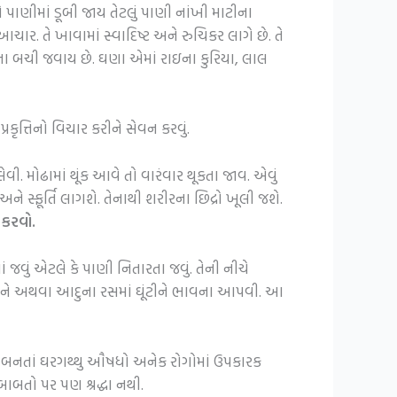
ે પાણીમાં ડૂબી જાય તેટલું પાણી નાંખી માટીના
ચાર. તે ખાવામાં સ્વાદિષ્ટ અને રુચિકર લાગે છે. તે
થતા બચી જવાય છે. ઘણા એમાં રાઇના કુરિયા, લાલ
કૃત્તિનો વિચાર કરીને સેવન કરવું.
ેવી. મોઢામાં થૂંક આવે તો વારંવાર થૂકતા જાવ. એવું
 સ્ફૂર્તિ લાગશે. તેનાથી શરીરના છિદ્રો ખૂલી જશે.
 કરવો.
ં જવું એટલે કે પાણી નિતારતા જવું. તેની નીચે
 ઘોળીને અથવા આદુના રસમાં ઘૂંટીને ભાવના આપવી. આ
ંથી બનતાં ઘરગથ્થુ ઔષધો અનેક રોગોમાં ઉપકારક
તો પર પણ શ્રદ્ધા નથી.