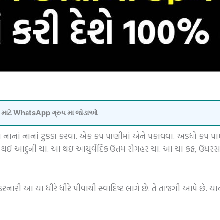
વવા માટે WhatsApp ગ્રુપ મા જોડાઓ
નાનાં નાનાં ટુકડા કરવા. એક કપ પાણીમાં એને પકાવવા. અડધો કપ પાણી બ
 આ થઈ આદુની ચા. આ થઇ આયુર્વેદિક ઉત્તમ રોગહર ચા. આ ચા કફ, ઉધરસ,
ર કરનારી આ ચા ધીરે ધીરે પીવાથી સ્વાદિષ્ટ લાગે છે. તે તાજગી આપે છે. ચ