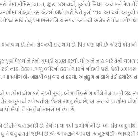
કરો. તેમાં કીમિસ, ધાણા, જીરું, ઇલાયચી, ફુદીનો સિંધવ અને મરી મેળવીન
 કે બરણીમાં લીંબુનો રસ એટલો બધો ભરો કે તે ડૂબી જાય. આ થયો આદુનો આ
છે. ભોજન સાથે તેનું પ્રમાણસર નિત્ય સેવન કરવાથી અનેક રોગોના ભોગ 
ાવાય છે. તેના સેવનથી દાહ થાય છે. પિત્ત પણ વધે છે. એટલે પોતાની પ્ર
ટ ચૂર્ણ મેળવીને તેનો ધુમાડો ગ્રહણ કરવો. મોં અને નાક વાટે તેની વરાળ લ
 નાક, ફેફસાં, ગળું વગેરેનો કફ ખેંચાઇને નીકળી જશે. જેથી હળવાશ અને
ે.
આ પ્રયોગ બે- ત્રણથી વધુ વાર ન કરવો. અનુકુળ ન લાગે તેણે ક્યારેય ન
ેનો પાણીમાં ઘોળ કરી રાખી મૂકવું. બીજા દિવસે ગાળીને તેનું પાણી ઉચારતા
એક શેર આદુમાંથી ત્રણેક તોલા જેટલું મળતું હોય છે. આ સત્વને પાણીમાં
ાવી લેવી. તે શરદીની રામબાણ દવા છે.
ે લોહીને વધારનારી છે. તેની માત્રા ૧થી ૩ ગોળીની છે. આ રીતે આદુમા
 વધુ ને વધુ ઢળતાં જઈએ છીએ. આપણને આપણી અનુભવેલી- આચરેલી બાબ