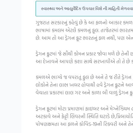
સ્વાસ્થ્ય અને આયુર્વેદિક ઉપચાર વિશે ની માહિતી મેળ
ગુજરાત સરકારનું કહેવું છે કે આ ફળનો આકાર કમળની 
ભાષામાં કમલમ એટલે કમળનું ફૂલ. તાજેતરમાં ભારતમ
છે. આમ તો આ ડ્રેગન ફ્રૂટ ભારતનું ફળ નથી, પણ
ડ્રેગન ફ્રુટમાં જે સૌથી કોમન પ્રકાર જોવા મળે છે ત
આ દેખાવને આપણે કશા સાથે સરખાવીએ તો તે છે કમ
કમળએ ભાગ્યે જ વપરાતું ફુલ છે અને તે જ રીતે ડ્રેગન
લોકોને તેના લાભ ખબર હોવાથી હવે ડ્રેગન ફ્રુટને આવ
વેચાતા પ્રકારમાં લાલ ગર અને કાળા બી વાળું ડ્રેગન ફ્ર
ડ્રેગન ફ્રૂટમાં મોટા પ્રમાણમાં ફાઇબર અને મેગ્ને
અટકાવે અને ફેટ્ટી લિવરની સ્થિતિ ઘટાડે છે,પ્રિબા
પોષણક્ષમતા આ ફળને કોવિડ-19ની રિકવરી અને તેને