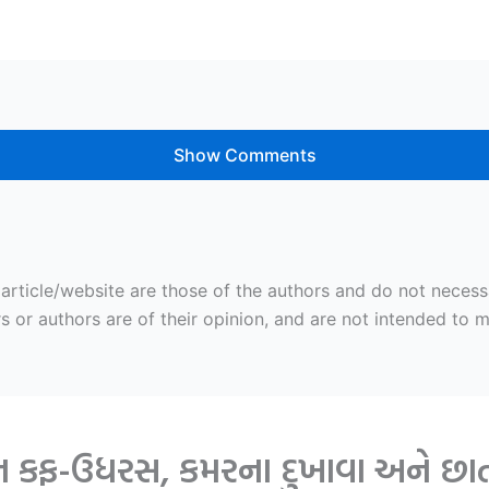
Show Comments
ticle/website are those of the authors and do not necessaril
r authors are of their opinion, and are not intended to mal
ન કફ-ઉધરસ, કમરના દુખાવા અને છાતી