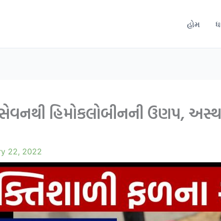
હોમ
ધ
 સેવનથી હિમોકલોબીનની ઉણપ, અસ્થમ
ry 22, 2022