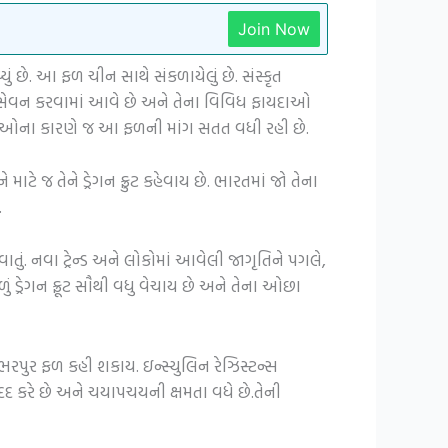
Join Now
ં છે. આ ફળ ચીન સાથે સંકળાયેલું છે. સંસ્કૃત
ં સેવન કરવામાં આવે છે અને તેના વિવિધ ફાયદાઓ
દાઓના કારણે જ આ ફળની માંગ સતત વધી રહી છે.
ટે જ તેને ડ્રેગન ફ્રુટ કહેવાય છે. ભારતમાં જો તેના
.
ાતું. નવા ટ્રેન્ડ અને લોકોમાં આવેલી જાગૃતિને પગલે,
ં ડ્રેગન ફ્રૂટ સૌથી વધુ વેચાય છે અને તેના ઓછા
 ભરપુર ફળ કહી શકાય. ઇન્સ્યુલિન રેઝિસ્ટન્સ
દદ કરે છે અને ચયાપચયની ક્ષમતા વધે છે.તેની