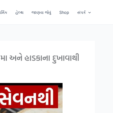
ાર્મિક
હેલ્થ
જાણવા જેવું
Shop
સંપર્ક
ા અને હાડકાના દુખાવાથી