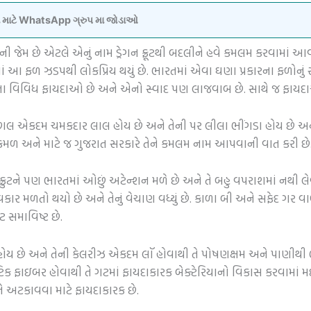
વવા માટે WhatsApp ગ્રુપ મા જોડાઓ
જેમ છે એટલે એનું નામ ડ્રેગન ફ્રૂટથી બદલીને હવે કમલમ કરવામાં આવ્યુ
ાં આ ફળ ઝડપથી લોકપ્રિય થયું છે. ભારતમાં એવા ઘણા પ્રકારના ફળોનુ
 એના વિવિધ ફાયદાઓ છે અને એનો સ્વાદ પણ લાજવાબ છે. સાથે જ ફાય
ેની છાલ એકદમ ચમકદાર લાલ હોય છે અને તેની પર લીલા ભીંગડા હોય છે અને મા
ળ અને માટે જ ગુજરાત સરકારે તેને કમલમ નામ આપવાની વાત કરી છે
 ફ્રુટને પણ ભારતમાં ઓછું અટેન્શન મળે છે અને તે બહુ વપરાશમાં નથી લેવ
કાર મળતો થયો છે અને તેનું વેચાણ વધ્યું છે. કાળા બી અને સફેદ ગર વાળુ
ુટ સમાવિષ્ટ છે.
ઝિયમ હોય છે અને તેની કેલરીઝ એકદમ લૉ હોવાથી તે પોષણક્ષમ અને પાણીથી
યોટિક ફાઇબર હોવાથી તે ગટમાં ફાયદાકારક બેક્ટેરિયાનો વિકાસ કરવામાં મ
 અટકાવવા માટે ફાયદાકારક છે.