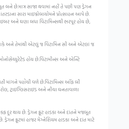
બને છે.માત્ર સાજા થવામાં નહીં તે પછી પણ ડ્રેગન
 આંતરડાના સારા માઇક્રોબાયોમને પ્રોત્સાહન આપે છે.
ટ ફાઇબર અને ઘણા બધા વિટામિન્સથી ભરપૂર હોય છે,
ી શકે અને તેમાંથી એટલું જ વિટામિન સી અને એટલાં જ
ાગે મોનોસેચ્યુરેટેડ હોય છે.વિટામીન્સ અને એન્ટિ
ધતી માંગને પહોંચી વળે છે.વિટામિન્સ ઑફ બી
ેસ્ટરોલ, ટ્રાઇગ્લિસરાઇડ અને નીચા ઘનતાવાળા
દૂર થાય છે. ડ્રેગન ફ્રૂટ હાડકા અને દાંતને મજબૂત
્રેગન ફ્રૂટમાં હાજર મેગ્નેશિયમ હાડકા અને દાંત માટે