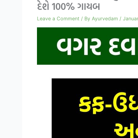
દેશે 100% ગાયબ
Leave a Comment
/ By
Ayurvedam
/
Janua