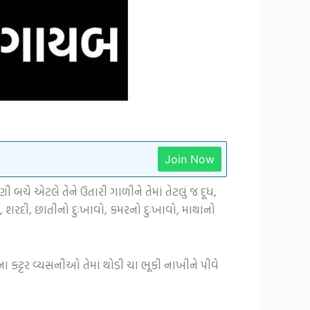
Join Now
ચે એટલે તેને ઉતારી ગાળીને તેમાં તેટલું જ દૂધ,
 શરદી, છાતીનો દુઃખાવો, કમરનો દુઃખાવો, માથાનો
ાના કટ્ટર વ્યસનીઓ તેમાં થોડી ચા ભૂકી નાખીને પીવે