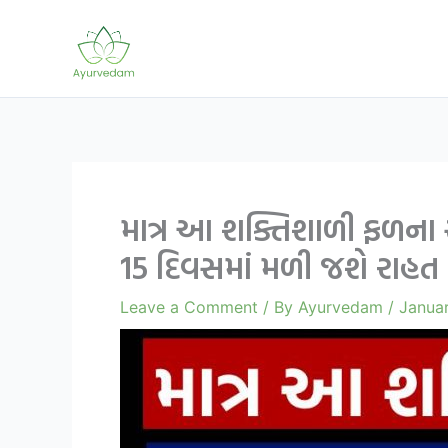
Skip
to
content
માત્ર આ શક્તિશાળી ફળના
15 દિવસમાં મળી જશે રાહત
Leave a Comment
/ By
Ayurvedam
/
Janua