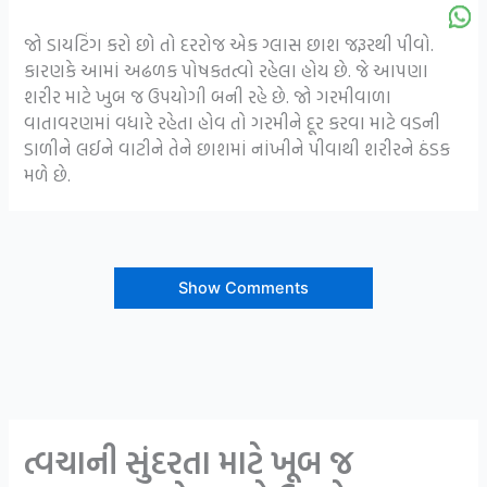
જો ડાયટિંગ કરો છો તો દરરોજ એક ગ્લાસ છાશ જરૂરથી પીવો.
કારણકે આમાં અઢળક પોષકતત્વો રહેલા હોય છે. જે આપણા
શરીર માટે ખુબ જ ઉપયોગી બની રહે છે. જો ગરમીવાળા
વાતાવરણમાં વધારે રહેતા હોવ તો ગરમીને દૂર કરવા માટે વડની
ડાળીને લઈને વાટીને તેને છાશમાં નાંખીને પીવાથી શરીરને ઠંડક
મળે છે.
Show Comments
ત્વચાની સુંદરતા માટે ખૂબ જ