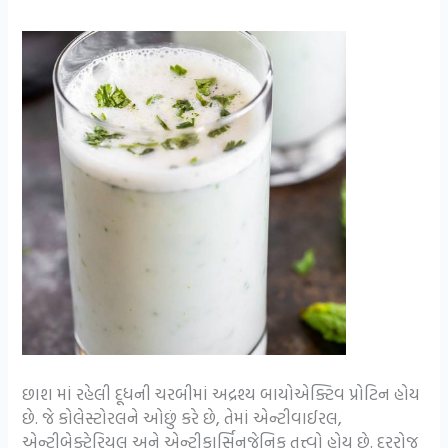
છાશ માં રહેલી દૂધની ચરબીમાં અદ્રશ્ય બાયોએક્ટિવ પ્રોટિન હોય
છે. જે કોલેસ્ટોરલને ઓછું કરે છે, તેમાં એન્ટીવાઈરલ,
એન્ટીબેક્ટેરિયલ અને એન્ટીકાર્સિનજેનિક તત્ત્વો હોય છે. દરરોજ