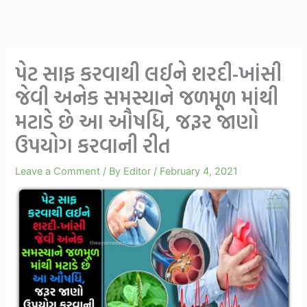
પેટ સાફ કરવાથી લઈને શરદી-ખાંસી
જેવી અનેક સમસ્યાને જળમૂળ માંથી
મટાડે છે આ ઔષધિ, જરૂર જાણો
ઉપયોગ કરવાની રીત
Leave a Comment
/ By
Editor
/
February 4, 2021