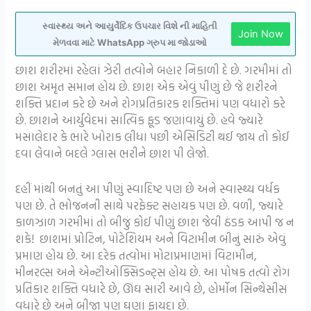
સ્વાસ્થ્ય અને આયુર્વેદિક ઉપચાર વિશે ની માહિતી
Join Now
મેળવવા માટે WhatsApp ગ્રુપ મા જોડાઓ
છાશ શરીરમાં રહેલાં ઝેરી તત્વોને બહાર નિકાળી દે છે. ગરમીમાં તો
છાશ અમૃત સમાન હોય છે. છાશ એક એવું પીણું છે જે શરીરને
શક્તિ પ્રદાન કરે છે અને રોગપ્રતિકારક શક્તિમાં પણ વધારો કરે
છે. છાશને આર્યુવેદમાં સાત્વિક ફૂડ જણાંવાયું છે. હવે જ્યારે
મસાલેદાર કે ભારે ખોરાક લીધા પછી એસિડિટી થઈ જાય તો કોઈ
દવા લેવાને બદલે ગ્લાસ ભરીને છાશ પી લેજો.
દહીં માંથી બનતું આ પીણું સ્વાદિષ્ટ પણ છે અને સ્વાસ્થ્ય વર્ધક
પણ છે. તે ભોજનની સાથે પરફેક્ટ સહાયક પણ છે. વળી, જ્યારે
કાળઝાળ ગરમીમાં તો બીજું કોઈ પીણું છાશ જેવી ઠંડક આપી જ ન
શકે! છાશમાં પ્રોટિન, પોટેશિયમ અને વિટામીન બીનું સારું એવું
પ્રમાણ હોય છે. આ દરેક તત્વોમાં મોટાપ્રમાણમાં વિટામીન,
મીનરલ્સ અને એન્ટીઓક્સિડન્ટ્સ હોય છે. આ પોષક તત્વો રોગ
પ્રતિકાર શક્તિ વધારે છે, ઊંઘ સારી આવે છે, હોર્મોન સિન્થેસીસ
વધારે છે અને બીજા પણ ઘણાં ફાયદા છે.