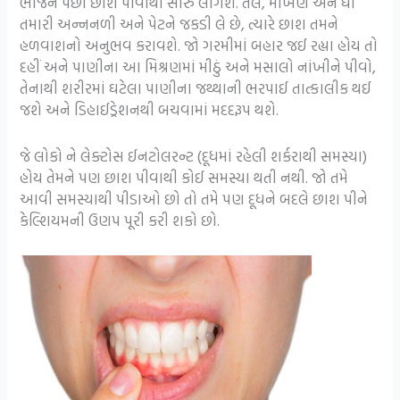
ભોજન પછી છાશ પીવાથી સારું લાગશે. તેલ, માખણ અને ઘી
તમારી અન્નનળી અને પેટને જકડી લે છે, ત્યારે છાશ તમને
હળવાશનો અનુભવ કરાવશે. જો ગરમીમાં બહાર જઈ રહ્યા હોય તો
દહીં અને પાણીના આ મિશ્રણમાં મીઠું અને મસાલો નાંખીને પીવો,
તેનાથી શરીરમાં ઘટેલા પાણીના જથ્થાની ભરપાઈ તાત્કાલીક થઈ
જશે અને ડિહાઈડ્રેશનથી બચવામાં મદદરૂપ થશે.
જે લોકો ને લેક્ટોસ ઈનટોલરન્ટ (દૂધમાં રહેલી શર્કરાથી સમસ્યા)
હોય તેમને પણ છાશ પીવાથી કોઈ સમસ્યા થતી નથી. જો તમે
આવી સમસ્યાથી પીડાઓ છો તો તમે પણ દૂધને બદલે છાશ પીને
કેલ્શિયમની ઉણપ પૂરી કરી શકો છો.