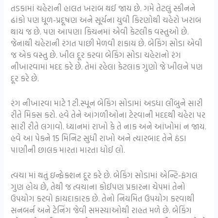
તડકામાં ચહેરાની હાલત ખરાબ થઈ જાય છે. ગમે તેટલું સ્કીનને
ઢાંકો પણ ધૂળ-પ્રદૂષણ અને સૂર્યના યુવી કિરણોથી ચહેરો ખરાબ
થાય જ છે. પણ આપણા કિચનમાં એવી કેટલીક વસ્તુઓ છે.
જેનાથી ચહેરાની રંગત પાછી મેળવી શકાય છે. બેકિંગ સોડા એવી
જ એક વસ્તુ છે. ખીલ દૂર કરવા બેકિંગ સોડા ચહેરાનો રંગ
નીખારવામાં મદદ કરે છે. તેમાં રહેલા કેટલાક ગુણો જે ખીલને પણ
દૂર કરે છે.
રંગ નીખારવા માટે 1 ટી.સ્પૂન બેકિંગ સોડામાં અડધા લીંબુને સારી
રીતે મિક્સ કરો. હવે તેને આંગળીઓના ટેરવાની મદદથી ચહેરા પર
સારી રીતે લગાવો. ધ્યાનમાં રાખો કે તે નાક અને આંખોમાં ન જાય.
હવે આ પેકને 15 મિનિટ સુધી રાખો અને ત્યારબાદ તેને ઠંડા
પાણીની છાલક મારતા મારતા ધોઈ લો.
ત્વચા માં થતું ઇન્ફેક્શન દૂર કરે છે. બેકિંગ સોડામાં એન્ટિ-ફંગલ
ગુણ હોય છે, તેથી જ ત્વચાના કોઈપણ પ્રકારના ચેપમાં તેનો
ઉપયોગ કરવો ફાયદાકારક છે. તેનો નિયમિત ઉપયોગ કરવાથી
સનબર્ન અને ટેનિંગ જેવી સમસ્યાઓથી રાહત મળે છે. બેકિંગ