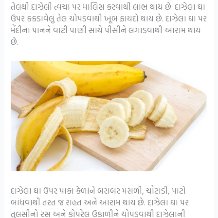
તેલથી દાઝેલી ત્વચા પર માલિસ કરવાથી લાભ થાય છે. દાઝેલા ઘા
ઉપર કકડાવેલું તેલ ચોપડવાથી ખૂબ ફાયદો થાય છે. દાઝેલા ઘા પર
મેંદીના પાનને વાટી પાણી સાથે પીસીને લગાડવાથી આરામ થાય
છે.
દાઝેલા ઘા ઉપર પાકા કેળાંને બરાબર મસળી, ચોંટાડી, પાટો
બાંધવાથી તરત જ રાહત અને આરામ થાય છે. દાઝેલા ઘા પર
તુલસીનો રસ અને કોપરેલ ઉકાળીને ચોપડવાથી દાઝેલાની