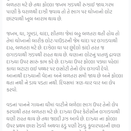
બળતરા મટે છે તથા ફોલ્‍લા જખમ ઝડપથી રુઝાઈ જાય.ગરમ
પાણી કે વરાળથી દાઝી જવાય તો તે ભાગ પર ચોખાનો લોટ
છાંટવાથી ખૂબ આરામ થાય છે.
જખમ, ઘા, ગૂમડાં, ચાંદા, શીતળા જેમાં બહુ બળતરા થતી હોય તો
તેમાં ચોખાનો બારીક લોટ-પાઉડરની જેમ ચાંદા પર લગાડવાથી
દાહ, બળતરા મટે છે. દાઝેલા ઘા પર છૂંદેલો કાંદો તરત જ
લગાડવાથી ઝડપથી રાહત થાય છે. ચણાના લોટનું પાતળું દ્રાવણ
દાઝ્યા ઉપર સારું કામ કરે છે. દાઝ્યા ઉપર ફોલ્‍લા પડ્યા પહેલાં
કાચા બટાટા લઈ પથ્‍થર પર લસોટી તેનો લેપ લગાવી દેવો.
આનાથી દાઝ્યાની વેદના અને બળતરા સમી જાય છે અને ફોલ્‍લા
થતા નથી ને ડાઘ પડતા નથી. દિવસમાં ત્રણ-ચાર વાર આ લેપ
કરવો.
વડનાં પાનને ગાયના ઘીમાં વાટીને બળેલા ભાગ ઉપર તેનો લેપ
કરવાથી તરત બળતરા મટે છે. દાઝ્યા ઉપર કેરોસીન લગાડવાથી
ઘણી રાહત થાય છે તથા જલદી રૂઝ આવે છે. દાઝ્યા ના ફોલ્લા
ઉપર પ્રથમ છાશ રેડવી અથવા ઠંડું પણી રેડવું. કુંવારપઠાની છાલ