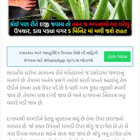
સ્વાસ્થ્ય અને આયુર્વેદિક ઉપચાર વિશે ની માહિતી
Join Now
મેળવવા માટે WhatsApp ગ્રુપ મા જોડાઓ
ભારતીય ઘરોમાં સામાન્ય રીતે મહિલાઓ જ રસોડામાં જમવાનું
બનાવે છે. તેવામાં અનેક પ્રસંગે રસોઈ કરતી વખતે કઢાઈનું તેલ
ઉડીને તેમના હાથ ઉપર પડે છે કે પછી ગરમ કૂકર ભૂલથી સ્પર્શી
જાય છે. તેવામાં હાથ દાઝી જાય છે અને દાઝવાનાં નિશાન બહુ
વધારે પડી જાય છે.
દાઝવાથી ચામડીને કેટલું નુકશાન થયું છે તેના ઉપર ઇલાજનો
આધાર છે. જો ફક્ત ઉપરની ચામડી ઉપર થોડું જ દાઝેલ છે તો બે
ત્રણ દિવસ બળતરા થઈને સારું થઇ જાય છે. થોડું વધુ દાઝેલ હોય