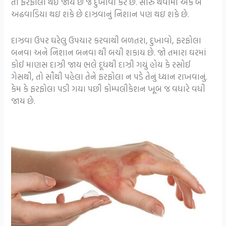
તો ફરફોલા થઇ જાય છે જે દુખાવો કરે છે. સારું થવામાં એક બે
અઢવાડિયા થઇ શકે છે દાઝવાનું નિશાન પણ થઇ શકે છે.
દાઝવા ઉપર ઘરેલુ ઉપચાર કરવાથી બળતરા, દુખાવો, ફરફોલા
બનવા અને નિશાન બનવા થી બચી શકાય છે. જો તમારા ઘરમાં
કોઈ માણસ દાઝી જાય ભલે દૂધથી દાઝી ગયું હોય કે રસોઈ
ગેસથી, તો સૌથી પહેલા તેને ફરફોલા ન પડે તેનું ધ્યાન રાખવાનું.
કેમ કે ફરફોલા પડી ગયા પછી કોમ્પલીકેશન ખૂબ જ વધારે વધી
જાય છે.