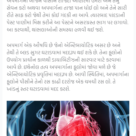
અપમાર્ગનાં બીજને પીસીને રોજિંદા આહારમાં ઉમેરો અને તેનું
સેવન કરો અથવા અપમાર્ગના તાજા પાન ધોઈ લો અને તેને સારી
રીતે સાફ કરો જેથી તેમાં કોઈ ગંદકી ના આવે. ત્યારબાદ પાંદડાની
પેસ્ટ પાણીમાં મિક્ષ કરીને આ પેસ્ટને અસરગ્રસ્ત ભાગ પર લગાવો.
આ કરવાથી, થાંભલાઓની સમસ્યા હળવી થઈ જશે.
અપમાર્ગ એક ઔષધિ છે જેનો એન્ટિબાયોટિક અસર છે અને
તેથી તે બ્લડ સુગર ઘટાડવામાં મદદરૂપ થઈ શકે છે. તેના ફૂલોનો
ઉપયોગ પ્રાચીન કાળથી ડાયાબિટીઝની સારવાર માટે કરવામાં
આવે છે. ઇથેનોલ તત્વ અપમાર્ગાના ફૂલોમાં જોવા મળે છે જે
એન્ટિબાયોટિક પ્રવૃત્તિમાં મદદરૂપ છે. આવી સ્થિતિમાં, અપમાર્ગાના
ફૂલોને પીસીને તેનો રસ કાઢી દરરોજ એક ચમચી રસ લો. તે
ખાંડનું સ્તર ઘટાડવામાં મદદ કરશે.