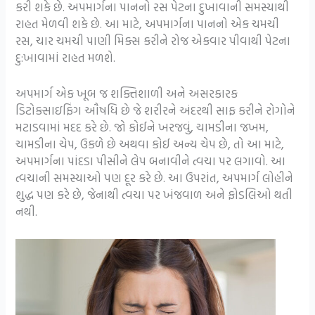
કરી શકે છે. અપમાર્ગના પાનનો રસ પેટના દુખાવાની સમસ્યાથી
રાહત મેળવી શકે છે. આ માટે, અપમાર્ગના પાનનો એક ચમચી
રસ, ચાર ચમચી પાણી મિક્સ કરીને રોજ એકવાર પીવાથી પેટના
દુ:ખાવામાં રાહત મળશે.
અપમાર્ગ એક ખૂબ જ શક્તિશાળી અને અસરકારક
ડિટોક્સાઇફિંગ ઔષધિ છે જે શરીરને અંદરથી સાફ કરીને રોગોને
મટાડવામાં મદદ કરે છે. જો કોઈને ખરજવું, ચામડીના જખમ,
ચામડીના ચેપ, ઉકળે છે અથવા કોઈ અન્ય ચેપ છે, તો આ માટે,
અપમાર્ગના પાંદડા પીસીને લેપ બનાવીને ત્વચા પર લગાવો. આ
ત્વચાની સમસ્યાઓ પણ દૂર કરે છે. આ ઉપરાંત, અપમાર્ગ લોહીને
શુદ્ધ પણ કરે છે, જેનાથી ત્વચા પર ખંજવાળ અને ફોડલિઓ થતી
નથી.