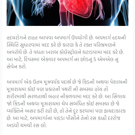
હ્રદયરોગને રાહત આપવા અપમાર્ગ ઉપયોગી છે. અપમાર્ગ હૃદયની
સ્થિતિ સુધારવામાં મદદ કરે છે કારણ કે તે રક્ત પરિભ્રમણને
અવરોધે છે. તે વધતા ખરાબ કોલેસ્ટ્રોલને ઘટાડવામાં મદદ કરે છે.
આ માટે, દિવસમાં એકવાર અપમાર્ગ ના છોડનું 5 એમએલ નું
સેવેન કરો.
અપમાર્ગ એક ઉત્તમ મૂત્રવર્ધક પદાર્થ છે જે કિડની અથવા પેશાબની
મૂત્રાશયમાં કોઈ પણ પ્રકારની પથરી ની સમસ્યા હોય તો
શરીરમાંથી સરળતાથી બહાર નીકળવામાં મદદ કરે છે. આ સિવાય
જો કિડની અથવા મૂત્રાશયમાં ચેપ સંબંધિત કોઈ સમસ્યા છે જે
વ્યક્તિને અસર કરી રહી છે, તો તેને દૂર કરવામાં પણ ફાયદાકારક
છે. આ માટે, અપમાર્ગાનાં પાંદડા પીસીને તેનો રસ કાઢી દરરોજ
અડધી ચમચી રસ લો.