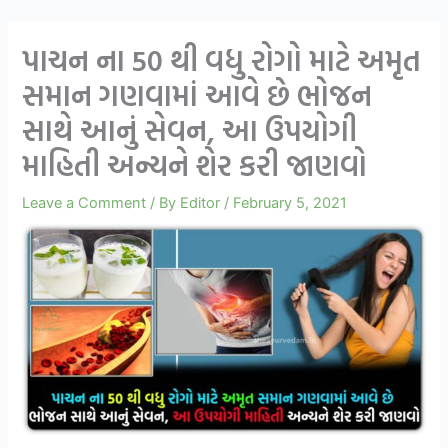
પાચન ના 50 થી વધુ રોગો માટે અમૃત
સમાન ગણવામાં આવે છે ભોજન
સાથે આનું સેવન, આ ઉપયોગી
માહિતી અન્યને શેર કરી જાણવો
Leave a Comment
/ By
Editor
/
February 5, 2021