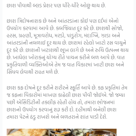
છાશ પીવાથી બ્લડ પ્રેશર પણ ધીરે-ધીરે ઓછું થાય છે.
છાશ ત્રિદોષનાશક છે અને આંતરડાંના કોઈ પણ દર્દમાં એનો
ઉપયોગ કરવામાં આવે છે. કબજિયાત દૂર કરે છે. છાશથી સોજો,
હરસ, ગ્રહણી, મૂત્રાવરોધ, મરડો, પાંડુરોગ, મંદાગ્નિ, ઝાડા અને
આંતરડાંની નબળાઈ દૂર થાય છે. છાશમાં રહેલો ખાટો રસ વાયુને
દૂર કરે છે. છાશની ખટાશથી ભૂખ લાગે છે અને રુચિ ઉત્પન્ન થાય
છે. ખાધેલા ખોરાકનું યોગ્ય રીતે પાચન કરીને બળ આપે છે. વાત
પ્રકૃતિવાળી વ્યક્તિઓએ તેમ જ વાત વિકારમાં ખાટી છાશ અને
સિંધવ લેવાથી રાહત મળે છે.
છાશ કફ દોષને દૂર કરીને શરીરને સ્ફૂર્તિ આપે છે. કફ પ્રકૃતિમાં તેમ
જ કફના વિકારોમાં માખણ કાઢેલી છાશ પીવી જોઈએ. જો જમ્યા
પછી એસિડિટીની તકલીફ રહેતી હોય તો, તમારા ભોજનમાં
છાશનો ઉપયોગ કરવાનું શરૂ કરી દો. દહીંમાથી બનેલી છાશ
તમારા પેટને ઠંડુ રાખશે અને બળતરાને શાંત પાડી દેશે.