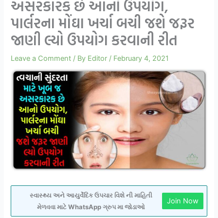
અસરકારક છે આનો ઉપયોગ,
પાર્લરના મોંઘા ખર્ચા બચી જશે જરૂર
જાણી લ્યો ઉપયોગ કરવાની રીત
Leave a Comment
/ By
Editor
/
February 4, 2021
સ્વાસ્થ્ય અને આયુર્વેદિક ઉપચાર વિશે ની માહિતી
Join Now
મેળવવા માટે WhatsApp ગ્રુપ મા જોડાઓ