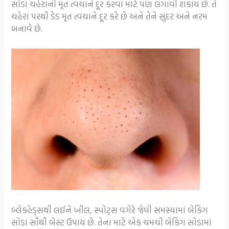
સોડા ચહેરાની મૃત ત્વચાને દૂર કરવા માટે પણ લગાવી શકાય છે. તે
ચહેરા પરથી ડેડ મૃત ત્વચાને દૂર કરે છે અને તેને સુંદર અને નરમ
બનાવે છે.
બ્લેકહેડ્સથી લઈને ખીલ, સ્પોટ્સ વગેરે જેવી સમસ્યામાં બેકિંગ
સોડા સૌથી બેસ્ટ ઉપાય છે. તેના માટે એક ચમચી બેકિંગ સોડામાં