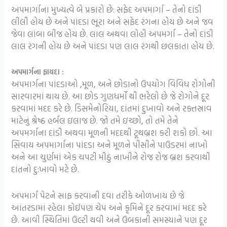
અપમાર્ગાના મુખ્યત્વે બે પ્રકારો છે: સફેદ અપમાર્ગા – તેનો દાંડી
લીલી હોય છે અને પાંદડા ભૂરા અને સફેદ રંગના હોય છે અને જવ
જેવા લાંબા બીજ હોય ​​છે. લાલ અથવા લોહી અપમર્ગા – તેનો દાંડી
લાલ રંગની હોય છે અને પાંદડા પણ લાલ રંગથી છલકાતા હોય છે.
અપમાર્ગના ફાયદા :
અપમાર્ગના પાંદડાઓ ,મૂળ, અને છોડાનો ઉપયોગ વિવિધ રોગોની
સારવારમાં થાય છે. આ છોડ ગુણધર્મો થી ભરેલો છે જે રોગોને દૂર
કરવામાં મદદ કરે છે. ડિસમેનોરિયા, દાંતમાં દુખાવો અને રક્તસ્રાવ
માટેનું શ્રેષ્ઠ હર્બલ ઇલાજ છે. જો તમે ઇચ્છો, તો તમે તેને
અપમર્ગાના દાંડી અથવા મૂળની મદદથી ટૂથબ્રશ કરી શકો છો. આ
સિવાય અપમાર્ગાના પાંદડા અને મૂળને પીસીને પાઉડરમાં નાખો
અને આ ચુર્ણમાં એક ચપટી મીઠું નાખીને રોજ રોજ બ્રશ કરવાથી
દાંતનો દુ:ખાવો મટે છે.
અપમાર્ગ પેટને સાફ કરવાની દવા તરીકે ઓળખાય છે જે
આંતરડામાં રહેલા કોઈપણ ચેપ અને કૃમિને દૂર કરવામાં મદદ કરે
છે. આવી સ્થિતિમાં ઉલ્ટી થવી અને ઉબકાની સમસ્યાને પણ દૂર