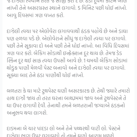
જે દાઝેલી ત્વચાને તરત જ સાજી કરી દે છે. ઠંડા દૂધમાં કૉટન બૉલ
નાંખી તેને અસરગ્રસ્ત સ્થાને લગાવો. 5 મિનિટ પછી ધોઈ નાંખો.
આવુ દિવસમાં ત્રણ વખત કરો.
દાઝેલી ત્વચા પર એલોવેરા લગાવવાથી ઠંડક પહોંચે છે અને ડાઘા
પણ હળવા પડે છે. એલોવેરાને સીધું જ દાઝેલી ત્વચા પર લગાવો.
પછી તેને સૂકાવા દો અને પછી તેને ધોઈ નાંખો. આ વિધિ દિવસમાં
ત્રણ વાર કરો. બેકિંગ સોડાથી ઇન્ફેક્શન દૂર થાય છે. તેમજ ડેડ
સ્કિન દૂર થઈ સાફ ત્વચા ઉપસી આવે છે. 1 ચમચી બેકિંગ સોડામાં
થોડુંક પાણી મેળવી પેસ્ટ બનાવો અને દાઝેલી ત્વચા પર લગાવો.
સૂક્યા બાદ તેને ઠંડા પાણીથી ધોઈ નાંખો.
બળતરા કે ઘા માટે ટુથપેસ્ટ ઘણી અસરકારક છે. તેથી જયારે તમારો
હાથ દાઝી જાય તો તરત ઘરના બાથરૂમમાં જાવ અને ટુથપેસ્ટને તે
ઘા ઉપર લગાવી દેવી. તેનાથી તમને બળતરાની જગ્યાએ ઠંડકનો
અનુભવ થવા લાગશે.
દાડમના બે ચાર પાંદડા લો અને તેને પથ્થરથી વાટી લો. પેસ્ટને
દાઝેલા ભાગ ઉપર લગાવશો તો તમને ઘણો આરામ મળશે.