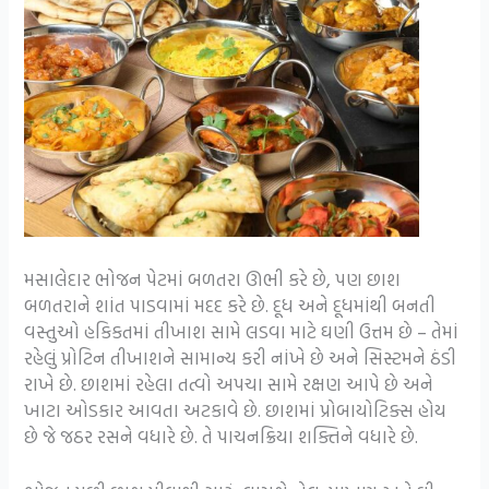
મસાલેદાર ભોજન પેટમાં બળતરા ઊભી કરે છે, પણ છાશ
બળતરાને શાંત પાડવામાં મદદ કરે છે. દૂધ અને દૂધમાંથી બનતી
વસ્તુઓ હકિકતમાં તીખાશ સામે લડવા માટે ઘણી ઉત્તમ છે – તેમાં
રહેલું પ્રોટિન તીખાશને સામાન્ય કરી નાંખે છે અને સિસ્ટમને ઠંડી
રાખે છે. છાશમાં રહેલા તત્વો અપચા સામે રક્ષણ આપે છે અને
ખાટા ઓડકાર આવતા અટકાવે છે. છાશમાં પ્રોબાયોટિક્સ હોય
છે જે જઠર રસને વધારે છે. તે પાચનક્રિયા શક્તિને વધારે છે.