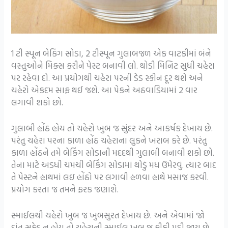
1 ટી સ્પૂન બેકિંગ સોડા, 2 ટીસ્પૂન ગુલાબજળ એક વાટકીમાં બંને
વસ્તુઓને મિક્સ કરીને પેસ્ટ બનાવી લો. થોડી મિનિટ સુધી ચહેરા
પર રહેવા દો. આ પ્રયોગથી ચહેરા પરની ડેડ સ્કીન દૂર થશે અને
ચહેરો એકદમ સાફ થઈ જશે. આ પેકને અઠવાડિયામાં 2 વાર
લગાવી શકો છો.
ગુલાબી હોંઠ હોય તો ચહેરો ખુબ જ સુંદર અને આકર્ષક દેખાય છે.
પરંતુ ચહેરા પરના કાળા હોંઠ ચહેરાના લુકને ખરાબ કરે છે. પરંતુ
કાળા હોંઠને તમે બેકિંગ સોડાની મદદથી ગુલાબી બનાવી શકો છો.
તેના માટે અડધી ચમચી બેકિંગ સોડામાં થોડું મધ ઉમેરવું. ત્યાર બાદ
તે પેસ્ટને હાથમાં લઇ હોંઠો પર લગાવી હળવા હાથે મસાજ કરવી.
પ્રયોગ કરતા જ તમને ફરક જણાશે.
સ્માઈલથી ચહેરો ખુબ જ ખુબસુરત દેખાય છે. અને એવામાં જો
દાંત સફેદ ન હોય તો ચહેરાની સ્માઈલ ખુબ જ ફીકી પડી જાય છે.