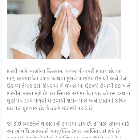
શરદી અને ખાંસીના કિસ્સામાં અપમાર્ગ વાપરી શકાય છે. આ
માટે, અપમાર્ગના પાંદડા અથવા ફૂલને પાણીમાં ઉકાળો અને તેનો
ઉકાળો તૈયાર કરો. દિવસમાં બે વખત આ ઉકાળો લેવાથી કફ અને
શરદીમાં રાહત મળે છે. આ સિવાય અપમાર્ગના પાનનો રસ અથવા
ચુર્ણ મધ સાથે મેળવી ચાટવાથી શ્વસન માર્ગ અને છાતીમાં સંચિત
કફ પણ દૂર થાય છે, જે કફને ઝડપથી મટાડે છે.
જો કોઈ વ્યક્તિને થાંભલાની સમસ્યા હોય છે, તો પછી તેમના માટે
આ ઔષધિ લાભકારી આયુર્વેદિક ઉપાય સાબિત થઈ શકે છે.