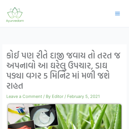
Skip
to
content
કોઈ પણ રીતે દાજી જવાય તો તરત જ
અપનાવો આ ઘરેલુ ઉપચાર, ડાઘ
પડ્યા વગર 5 મિનિટ માં મળી જશે
રાહત
Leave a Comment
/ By
Editor
/
February 5, 2021