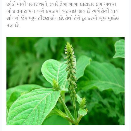
છોડો માંથી પસાર થશો, ત્યારે તેના નાના કાંટાદાર ફળ અથવા
બીજ તમારા પગ અને કપડામાં અટવાઇ જાય છે અને તેની ચાંચ
સોયની જેમ ખૂબ તીક્ષ્ણ હોય છે, તેથી તેને દૂર કરવો ખૂબ મુશ્કેલ
પણ છે.