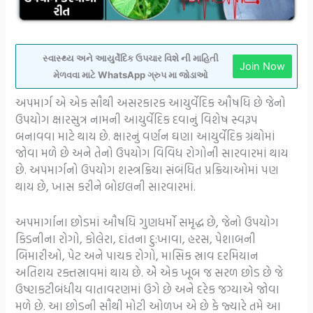
સ્વાસ્થ્ય અને આયુર્વેદિક ઉપચાર વિશે ની માહિતી
Join Now
મેળવવા માટે WhatsApp ગ્રુપ મા જોડાઓ
અપમાર્ગ એ એક સૌથી અસરકારક આયુર્વેદિક ઔષધિ છે જેનો
ઉપયોગ ક્ષારસુત્ર નામની આયુર્વેદિક દવાનું વિશેષ સ્વરૂપ
બનાવવા માટે થાય છે. ક્ષારનું વર્ણન ઘણા આયુર્વેદિક ગ્રંથોમાં
જોવા મળે છે અને તેનો ઉપયોગ વિવિધ રોગોની સારવારમાં થાય
છે. અપમાર્ગનો ઉપયોગ શસ્ત્રક્રિયા સંબંધિત પ્રક્રિયાઓમાં પણ
થાય છે, ખાસ કરીને બોઇલની સારવારમાં.
અપમાર્ગાના છોડમાં ઔષધિ ગુણધર્મો સમૃદ્ધ છે, જેનો ઉપયોગ
કિડનીના રોગો, કોલેરા, દાંતના દુ:ખાવા, હરસ, પેશાબની
બિમારીઓ, પેટ અને પાચક રોગો, માસિક સ્રાવ દરમિયાન
અતિશય રક્તસ્રાવમાં થાય છે. એે એક ખૂબ જ સરળ છોડ છે જે
ઉષ્ણકટીબંધીય વાતાવરણમાં ઉગે છે અને દરેક જગ્યાએ જોવા
મળે છે. આ છોડની સૌથી મોટી ઓળખ એ છે કે જ્યારે તમે આ