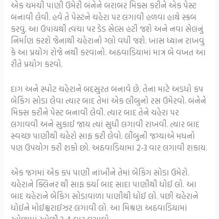
એક ચમચી પાણી ઉમેરી બંનેને બરાબર મિક્સ કરીને એક પેસ્ટ
બનાવી લેવી. હવે તે પેસ્ટને ચહેરા પર લગાવી હળવા હાથે સ્ક્રબ
કરવું. આ ઉપાયથી ત્વચા પર ડેડ સેલ્સ હટી જશે અને નવા સેલનું
નિર્માણ કરશે જેનાથી ચહેરાનો ગ્લો વધી જશે. ખાસ ધ્યાન રાખવું
કે આ પ્રયોગ રોજે નથી કરવાનો. અઠવાડિયામાં માત્ર બે વખત આ
રીતે પ્રયોગ કરવો.
દાગ અને સ્પોટ ચહેરાને બદસુરત બનાવે છે. તેના માટે અડધો કપ
બેકિંગ સોડા લેવા ત્યાર બાદ તેમાં એક લીંબુનો રસ ઉમેરવો. બંનેને
મિક્સ કરીને પેસ્ટ બનાવી લેવી. ત્યાર બાદ તેને ચહેરા પર
લગાવવી અને સુકાઈ જાય ત્યાં સુધી લગાવી રાખવી. ત્યાર બાદ
સ્વચ્છ પાણીથી ચહેરો સાફ કરી લેવો. લીંબુની જગ્યાએ મધનો
પણ ઉપયોગ કરી શકો છો. અઠવાડિયામાં 2-3 વાર લગાવી શકાય.
એક જગમાં એક કપ પાણી નાંખીને તેમાં બેકિંગ સોડા ઉમેરો.
ચહેરાને ક્લિનર થી સાફ કર્યા બાદ સાદા પાણીથી ધોઈ લો. આ
બાદ ચહેરાને બેકિંગ સોડાવાળા પાણીથી ધોઈ લો. પછી ચહેરાને
ધોઈને મોઈશ્ચરાઈઝર લગાવી લો. આ મિશ્રણ અઠવાડિયામાં