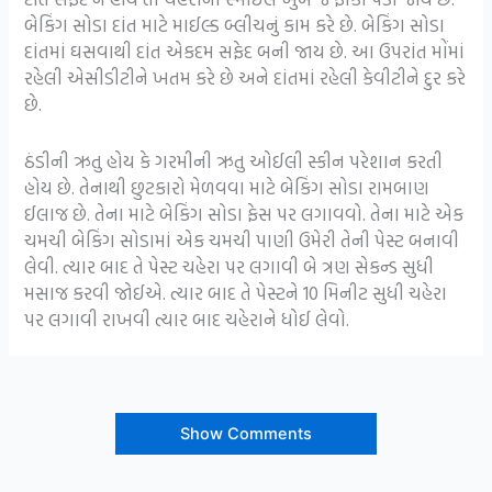
બેકિંગ સોડા દાંત માટે માઈલ્ડ બ્લીચનું કામ કરે છે. બેકિંગ સોડા
દાંતમાં ઘસવાથી દાંત એકદમ સફેદ બની જાય છે. આ ઉપરાંત મોંમાં
રહેલી એસીડીટીને ખતમ કરે છે અને દાંતમાં રહેલી કેવીટીને દુર કરે
છે.
ઠંડીની ઋતુ હોય કે ગરમીની ઋતુ ઓઈલી સ્કીન પરેશાન કરતી
હોય છે. તેનાથી છુટકારો મેળવવા માટે બેકિંગ સોડા રામબાણ
ઈલાજ છે. તેના માટે બેકિંગ સોડા ફેસ પર લગાવવો. તેના માટે એક
ચમચી બેકિંગ સોડામાં એક ચમચી પાણી ઉમેરી તેની પેસ્ટ બનાવી
લેવી. ત્યાર બાદ તે પેસ્ટ ચહેરા પર લગાવી બે ત્રણ સેકન્ડ સુધી
મસાજ કરવી જોઈએ. ત્યાર બાદ તે પેસ્ટને 10 મિનીટ સુધી ચહેરા
પર લગાવી રાખવી ત્યાર બાદ ચહેરાને ધોઈ લેવો.
Show Comments