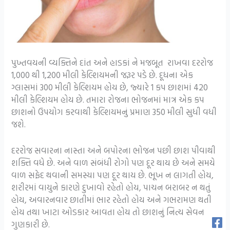
પુખ્તવયની વ્યક્તિને દાંત અને હાડકાં ને મજબૂત રાખવા દરરોજ
1,000 થી 1,200 મીલી કેલ્શિયમની જરૂર પડે છે. દૂધના એક
ગ્લાસમાં 300 મીલી કેલ્શિયમ હોય છે, જ્યારે 1 કપ છાશમાં 420
મીલી કેલ્શિયમ હોય છે. તમારા રોજના ભોજનમાં માત્ર એક કપ
છાશનો ઉપયોગ કરવાથી કેલ્શિયમનું પ્રમાણ 350 મીલી સુધી વધી
જશે.
દરરોજ સવારના નાસ્તા અને બપોરના ભોજન પછી છાશ પીવાથી
શક્તિ વધે છે. અને વાળ સંબંધી રોગો પણ દૂર થાય છે અને સમયે
વાળ સફેદ થવાની સમસ્યા પણ દૂર થાય છે. ભૂખ ન લાગતી હોય,
શરીરમાં વાયુને કારણે દુખાવો રહેતો હોય, પાચન બરાબર ન થતું
હોય, અવારનવાર છાતીમાં ભાર રહેતો હોય અને ગભરામણ થતી
હોય તથા ખાટા ઓડકાર આવતા હોય તો છાશનું નિત્ય સેવન
ગુણકારી છે.