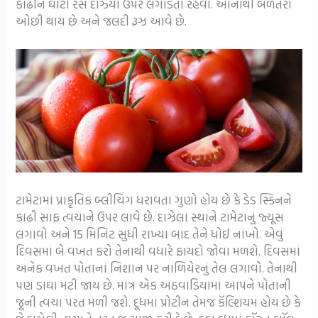
કાઢીને ઘાટો રસ દાઝ્યા ઉપર લગાડતા રહેવો. આનાથી બળતરા
ઓછી થાય છે અને જલદી રૂઝ આવે છે.
ટામેટામાં પ્રાકૃતિક બ્લીચિંગ ધરાવતા ગુણો હોય છે કે ડેડ સ્કિનને
કાઢી સાફ ત્વચાને ઉપર લાવે છે. દાઝેલા સ્થાને ટામેટાનું જ્યૂસ
લગાવો અને 15 મિનિટ સુધી રાખ્યા બાદ તેને ધોઈ નાંખો. એવું
દિવસમાં બે વખત કરો તેનાથી વધારે ફાયદો જોવા મળશે. દિવસમાં
અનેક વખત પોતાનાં નિશાન પર નાળિયેરનું તેલ લગાવો. તેનાથી
પણ ડાઘા મટી જાય છે. માત્ર એક અઠવાડિયામાં આપને પોતાની
જૂની ત્વચા પરત મળી જશે. દૂધમાં પ્રોટીન તેમજ કૅલ્શિયમ હોય છે કે