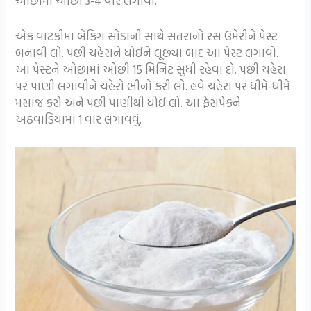
ઓછામાં ઓછી 3-4 વાર લગાવો.
એક વાટકીમાં બેકિંગ સોડાની સાથે સંતરાનો રસ ઉમેરીને પેસ્ટ
બનાવી લો. પછી ચહેરાને ધોઈને લૂછ્યા બાદ આ પેસ્ટ લગાવો.
આ પેસ્ટને ઓછામાં ઓછી 15 મિનિટ સુધી રહેવા દો. પછી ચહેરા
પર પાણી લગાવીને ચહેરો ભીનો કરી લો. હવે ચહેરા પર ધીમે-ધીમે
મસાજ કરો અને પછી પાણીથી ધોઈ લો. આ ફેસપેકને
અઠવાડિયામાં 1 વાર લગાવવું.