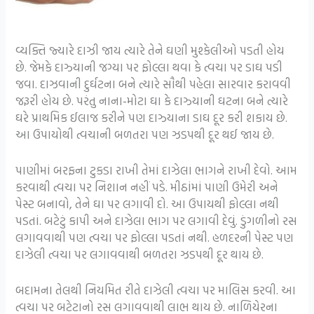
વ્યક્તિ જ્યારે દાઝી જાય ત્યારે તેને ઘણી મુશ્કેલીઓ પડતી હોય
છે. જેમકે દાઝ્યાની જગ્યા પર ફોલ્લા થવા કે ત્વચા પર ડાઘ પડી
જવા. દાઝવાની દુર્ઘટના બને ત્યારે સૌથી પહેલા સારવાર કરાવવી
જરૂરી હોય છે. પરંતુ નાના-મોટા ઘા કે દાઝ્યાની ઘટના બને ત્યારે
ઘરે પ્રાથમિક ઈલાજ કરીને પણ દાઝ્યાના ડાઘ દૂર કરી શકાય છે.
આ ઉપાયોથી ત્વચાની બળતરા પણ ઝડપથી દૂર થઈ જાય છે.
પાણીમાં બરફના ટુકડા રાખી તેમાં દાઝેલા ભાગને રાખી દેવો. આમ
કરવાથી ત્વચા પર નિશાન નહીં પડે. મીઠાંમાં પાણી ઉમેરી અને
પેસ્ટ બનાવો, તેને ઘા પર લગાવી દો. આ ઉપાયથી ફોલ્લા નથી
પડતાં. બટેટું કાપી અને દાઝેલા ભાગ પર લગાવી દેવું. ડુંગળીનો રસ
લગાવવાથી પણ ત્વચા પર ફોલ્લા પડતાં નથી. હળદરની પેસ્ટ પણ
દાઝેલી ત્વચા પર લગાવવાથી બળતરા ઝડપથી દૂર થાય છે.
બદામના તેલથી નિયમિત રીતે દાઝેલી ત્વચા પર માલિસ કરવી. આ
ત્વચા પર બટેટાનો રસ લગાવવાથી લાભ થાય છે. નાળિયેરના