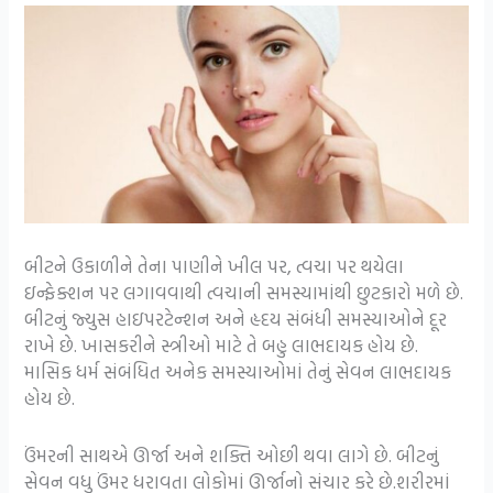
બીટને ઉકાળીને તેના પાણીને ખીલ પર, ત્વચા પર થયેલા
ઇન્ફેક્શન પર લગાવવાથી ત્વચાની સમસ્યામાંથી છુટકારો મળે છે.
બીટનું જ્યુસ હાઇપરટેન્શન અને હૃદય સંબંધી સમસ્યાઓને દૂર
રાખે છે. ખાસકરીને સ્ત્રીઓ માટે તે બહુ લાભદાયક હોય છે.
માસિક ધર્મ સંબંધિત અનેક સમસ્યાઓમાં તેનું સેવન લાભદાયક
હોય છે.
ઉંમરની સાથએ ઊર્જા અને શક્તિ ઓછી થવા લાગે છે. બીટનું
સેવન વધુ ઉંમર ધરાવતા લોકોમાં ઊર્જાનો સંચાર કરે છે.શરીરમાં