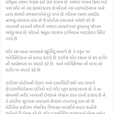
લીંબુના રસમાં મિક્સ કરી લઇ શકાય છે. અથવા પાચન ક્રિયા માટે
પણ બીટ નો રસ ફાયદાકારક છે.બીટનો રસ હાઇપરટેન્શન અને
હૃદય સંબંધી સમસ્યાઓને દૂર રાખે છે. બીટના રસમાં નાઇટ્રેટ
નામનું રસાયણ હોય છે જે લોહીના દબાણને ઓછો કરે છે.
આનાથી હૃદયની બીમારી અથવા હૃદયરોગના હુમલાનું જોખમ
ઓછું થાય છે. બીટનો જ્યુસ વ્યાયામ દરમિયાન બ્લડપ્રેશર સ્થિર
રાખે છે.
બીટ રસ નાના બાળકને સ્ફૂર્તિલું બનાવે છે. તે યકૃત પર
ઓક્સિડેશન નો પ્રવાહ ઘટાડે છે. દરરોજ બીટ રસના બે કપ શરીર
ની કાર્યક્ષમતા માં વધારો કરે છે. અને ઓક્સિજન ની માત્રા નો
શરીર માં વધારો કરે છે.
શરીરમાં પ્રોટીનની ઉણપ અને ડાયાબિટીઝથી પણ બચાવે
છે.ડાયાબિટીસના દર્દીઓ માટે બીટ ખૂબ ફાયદાકારક છે. તે ના
સેવનથી સ્વીટ ખાવાની ઈચ્છાને એકદમ શાંત રાખી શકાય છે ને
તે લોહીમાં સુગરના પ્રમાણને લેવલ્માં રાખવાનું કામ કરે છે.
બેટૈનિન શરીરમાં એકત્રિત વિષાક્ત પદાર્થોને બહાર કાઢીને
શરીરને ડિટોક્સ કરે છે. બીટ ડાયજેસ્ટિવ ફાઇબરનો ઉત્તમ સ્ત્રોત