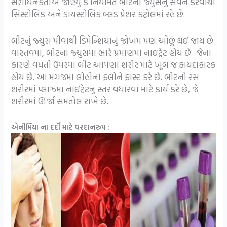
સંશોધનકર્તાએ જાણ્યું કે નિયમિત બીટના જ્યુસનું સેવન કરવાથી
સિસ્ટોલિક અને ડાયસ્ટોલિક બ્લડ પ્રેશર કંટ્રોલમાં રહે છે.
બીટનું જ્યુસ પીવાથી ડિમેન્શિયાનું જોખમ પણ ઓછું થઇ જાય છે.
વાસ્તવમાં, બીટના જ્યુસમાં ભારે પ્રમાણમાં નાઇટ્રેટ હોય છે. જેના
કારણે વધતી ઉંમરમાં બીટ આપણા શરીર માટે ખૂબ જ ફાયદાકારક
હોય છે. આ મગજમાં લોહીના ફ્લોને ફાસ્ટ કરે છે. બીટનો રસ
શરીરમાં પ્લાઝ્મા નાઇટ્રેટનું સ્તર વધારવા માટે કાર્ય કરે છે, જે
શરીરમાં ઊર્જા સમતોલ રાખે છે.
એનીમિયા ના દર્દી માટે વરદાનરુપ :