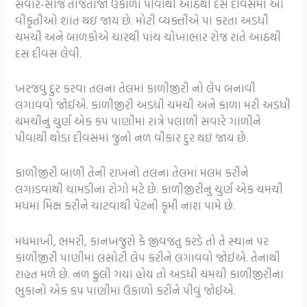
સવાર-સાંજ તાજેતાજો ઉકાળો પીવાથી આઠથી દસ દીવસમાં આ
વીકૃતીઓ શાંત થઇ જાય છે. મોટી વ્યક્તીએ પા કરતા અડધી
ચમચી અને બાળકોએ ચારથી પાંચ ચોખાભાર રોજ રાતે આઠથી
દસ દીવસ લેવી.
ખરજવું દુર કરવા તલના તેલમાં કાળીજીરી નો લેપ બનાવી
લગાવવો જોઈએ. કાળીજીરી અડધી ચમચી અને કાળા મરી અડધી
ચમચીનું ચુર્ણ એક કપ પાણીમાં રાત્રે પલાળી સવારે ગાળીને
પીવાથી થોડા દીવસમાં જુનો નળ વીકાર દુર થઇ જાય છે.
કાળીજીરી બાળી તેની રાખનો તલના તેલમાં મલમ કરીને
લગાડવાથી ચામડીના રોગો મટે છે. કાળીજીરીનું ચુર્ણ એક ચમચી
મધમાં મિક્ષ કરીને ચાટવાથી પેટની કૃમી નાશ પામે છે.
મધમાખી, ભમરી, કાનખજુરો કે જીવજંતુ કરડે તો તે સ્થાન પર
કાળીજીરી પાણીમાં લસોટી લેપ કરીને લગાવવો જોઈએ. તેનાથી
રાહત મળે છે. નળ ફુલી ગયા હોય તો અડધી ચમચી કાળીજીરીના
ભુકાનો એક કપ પાણીમાં ઉકાળો કરીને પીવું જોઈએ.