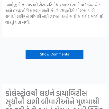
કાળીજીરી ને ખાવાથી રોગ-પ્રતિરોધક ક્ષમતા સારી થઇ જાય ચેહ
અને ઈમ્ય્યુંનીટી મજબુત બની રહે છે. ઈમ્યુંનીટી સીસ્ટમ સારી
થવાથી શરીર ને બીમારી નથી લાગતી અને સાથે જ શરીર જલ્દી થી
થાકતું પણ નથી.
Show Comments
કોલેસ્ટ્રોલથી લઈને ડાયાબિટીસ
સુધીની ઘણી બીમારીઓને મૂળમાથી