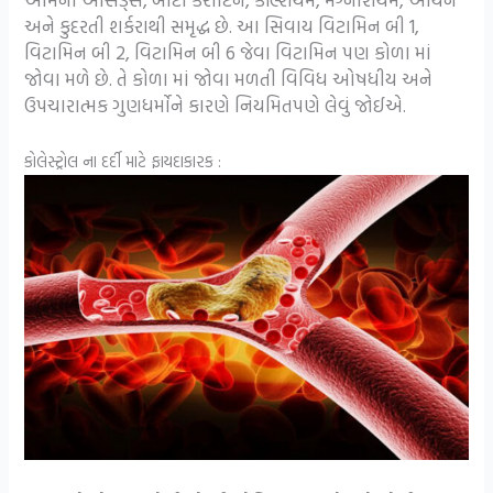
અને કુદરતી શર્કરાથી સમૃદ્ધ છે. આ સિવાય વિટામિન બી 1,
વિટામિન બી 2, વિટામિન બી 6 જેવા વિટામિન પણ કોળા માં
જોવા મળે છે. તે કોળા માં જોવા મળતી વિવિધ ઓષધીય અને
ઉપચારાત્મક ગુણધર્મોને કારણે નિયમિતપણે લેવું જોઈએ.
કોલેસ્ટ્રોલ ના દર્દી માટે ફાયદાકારક :