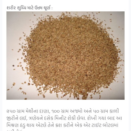
શરીર શુધ્ધિ માટે ઉત્તમ ચૂર્ણ :
૨૫૦ ગ્રામ મેથીના દાણા, ૧૦૦ ગ્રામ અજમો અને ૫૦ ગ્રામ કાળી
જીરીને લઈ, ત્રણેયને દસેક મિનીટ શેકી લેવા. શેખી ગયાં બાદ આ
મિશ્રણ ઠંડુ થાય એટલે તેને ક્રશ કરીને એક એર ટાઈટ બોટલમાં