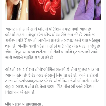
આયરનની સાથે સાથે બીટમાં પોટેશિયમ પણ મળી આવે છે.
બીટથી શરૂરમાં મોજૂદ દરેક ચીજ યોગ્ય રીતે કામ કરે છે. સાથે જ
શરીરમાં પોટેશિયમની ખામીના કારણે નબળાઇ અને થાક મહેસૂસ
થાય છે. એનીમિયાથી પરેશાન લોકો માટે બીટ એક વરદાન જેવું છે.
એમાં મોજૂદ આયરન શરીરમાં લોહીની ખામીને દૂર કરવાની સાથે
સાથે બ્લડને પ્યૂરીફાઇ પણ કરે છે
બીટનો રસ શરીરમાં હીમોગ્લોબિન બનાવે છે. તેમાં પુષ્કળ માત્રામાં
આયર્ન હોય છે જે રેડ બ્લડ સેલ્સનું નિર્માણ કરે છે. અને શરીરમાં
તાજા ઓક્સીજનનુંસંચાર કરે છે. એનીમિયા જેવી બીમારીમાં બીટ
બહુ લાભદાયક હોય છે. તેના જડમાં વિટામીન સી અને બીટમાં
વિટામિન એ હોય છે.
ખીલ મટાડવામાં ફાયદાકારક
: