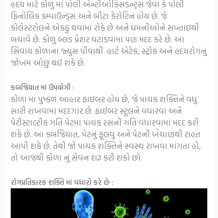
હૃદય માટે કોળુ માં પોલી એન્ટીઓકિસડન્ટ્સ જેવા કે પોલી
ફિનોલિક કમ્પાઉન્ડ્સ અને બીટા કેરોટિન હોય છે. જે
કોલેસ્ટરોલને એકઠું થવામાં રોકે છે અને ધમનીઓને સખ્તાઇથી
બચાવે છે. કોળુ બ્લડ પ્રેશર ઘટાડવામાં પણ મદદ કરે છે. આ
સિવાય કોળાના જ્યુસ પીવાથી હાર્ટ એટેક, સ્ટ્રોક અને હ્રદયરોગનું
જોખમ ઓછું થઈ શકે છે.
કબજિયાત માં ઉપયોગી :
કોળા માં પુષ્કળ આહાર ફાઇબર હોય છે, જે પાચક શક્તિને વધુ
સારી રાખવામાં મદદગાર છે. ફાઈબર સ્ટૂલને વધારવા અને
પેરીસ્ટાલ્ટીક ગતિ પેટમાં પાચક રસની ગતિ વધારવામાં મદદ કરી
શકે છે. આ કબજિયાત, પેટનું ફૂલવું અને પેટની ખેંચાણથી રાહત
આપી શકે છે. તેથી જો પાચક શક્તિને સ્વસ્થ રાખવા માંગતા હો,
તો આજથી કોળા નું સેવન શરૂ કરી શકો છો.
રોગપ્રતિકારક શક્તિ માં વધારો કરે છે :