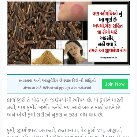
સ્વાસ્થ્ય અને આયુર્વેદિક ઉપચાર વિશે ની માહિતી
Join Now
મેળવવા માટે WhatsApp ગ્રુપ મા જોડાઓ
કાળીજીરી તે એક ખુબ જ ઉપયોગી ઔષધ છે. એ કૃમીને મારતી
નથી, પણ કૃમીને મુર્છીત કરીને મળ સાથે બહાર કાઢી નાખે છે.
અને એથી કૃમી શરીરને નુકસાન કરતાં બંધ થાય છે.
કૃમી, જીર્ણજ્વર, અશક્તી, રક્તાલ્પતા, પેટ ફુલી જવું, અજીર્ણ,