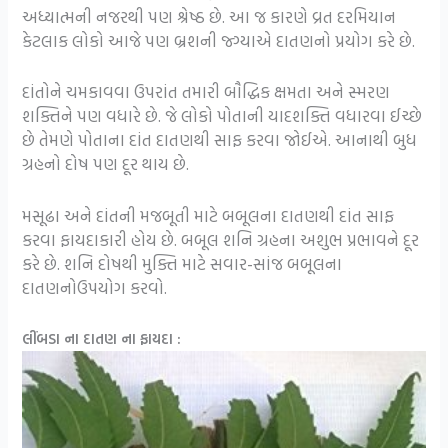
અધ્યાત્મની નજરથી પણ શ્રેષ્ઠ છે. આ જ કારણે વ્રત દરમિયાન
કેટલાક લોકો આજે પણ બ્રશની જ્ગ્યાએ દાતણનો પ્રયોગ કરે છે.
દાંતોને ચમકાવવા ઉપરાંત તમારી બૌદ્ધિક ક્ષમતા અને સ્મરણ
શક્તિને પણ વધારે છે. જે લોકો પોતાની યાદશક્તિ વધારવા ઈચ્છે
છે તેમણે પોતાના દાંત દાતણથી સાફ કરવા જોઈએ. આનાથી બુધ
ગ્રહનો દોષ પણ દૂર થાય છે.
મસૂઢા અને દાંતની મજબૂતી માટે બબૂલના દાતણથી દાંત સાફ
કરવા ફાયદાકારી હોય છે. બબૂલ શનિ ગ્રહના અશુભ પ્રભાવને દૂર
કરે છે. શનિ દોષથી મુક્તિ માટે સવાર-સાંજ બબૂલના
દાતણનોઉપયોગ કરવો.
લીંબડા ના દાતણ ના ફાયદા :