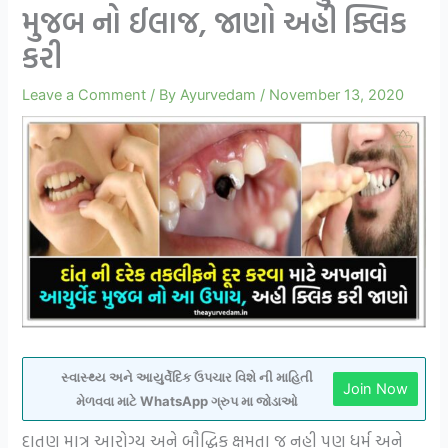
મુજબ નો ઈલાજ, જાણો અહી ક્લિક
કરી
Leave a Comment
/ By
Ayurvedam
/
November 13, 2020
સ્વાસ્થ્ય અને આયુર્વેદિક ઉપચાર વિશે ની માહિતી
Join Now
મેળવવા માટે WhatsApp ગ્રુપ મા જોડાઓ
દાતણ માત્ર આરોગ્ય અને બૌદ્ધિક ક્ષમતા જ નહી પણ ધર્મ અને