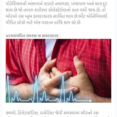
પોટેશિયમની અભાવને કારણે નબળાઇ, ખંજવાળ અને થાક દૂર
થાય છે.જો તમારા શરીરમાં કોલેસ્ટેરોલનો સ્તર વધી જાય છે, તો
બીટનો રસ ખૂબ ફાયદાકારક સાબિત થાય છે.બીટ એનિમિયાથી
પીડિત લોકો માટે એક વરદાન તરીકે કામ કરે છે.
હદયસંબંધિત સમસ્યા માં ફાયદાકારક :
કમળો, હિપેટાઇટિસ, ડાયેરિયા જેવી સમસ્યામાં બીટનો રસ