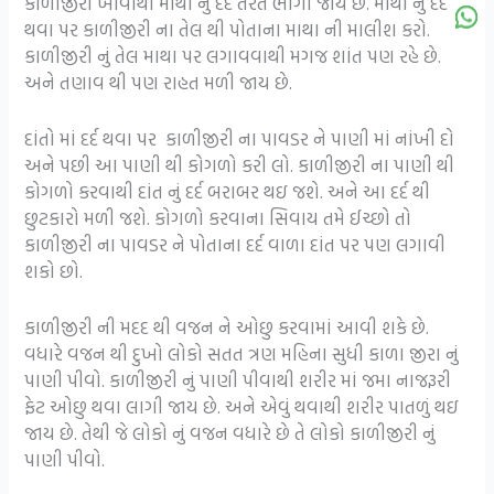
કાળીજીરી ખાવાથી માથા નું દર્દ તરત ભાગી જાય છે. માથા નું દર્દ
થવા પર કાળીજીરી ના તેલ થી પોતાના માથા ની માલીશ કરો.
કાળીજીરી નું તેલ માથા પર લગાવવાથી મગજ શાંત પણ રહે છે.
અને તણાવ થી પણ રાહત મળી જાય છે.
દાંતો માં દર્દ થવા પર કાળીજીરી ના પાવડર ને પાણી માં નાંખી દો
અને પછી આ પાણી થી કોગળો કરી લો. કાળીજીરી ના પાણી થી
કોગળો કરવાથી દાંત નું દર્દ બરાબર થઇ જશે. અને આ દર્દ થી
છુટકારો મળી જશે. કોગળો કરવાના સિવાય તમે ઈચ્છો તો
કાળીજીરી ના પાવડર ને પોતાના દર્દ વાળા દાંત પર પણ લગાવી
શકો છો.
કાળીજીરી ની મદદ થી વજન ને ઓછુ કરવામાં આવી શકે છે.
વધારે વજન થી દુખો લોકો સતત ત્રણ મહિના સુધી કાળા જીરા નું
પાણી પીવો. કાળીજીરી નું પાણી પીવાથી શરીર માં જમા નાજરૂરી
ફેટ ઓછુ થવા લાગી જાય છે. અને એવું થવાથી શરીર પાતળું થઇ
જાય છે. તેથી જે લોકો નું વજન વધારે છે તે લોકો કાળીજીરી નું
પાણી પીવો.