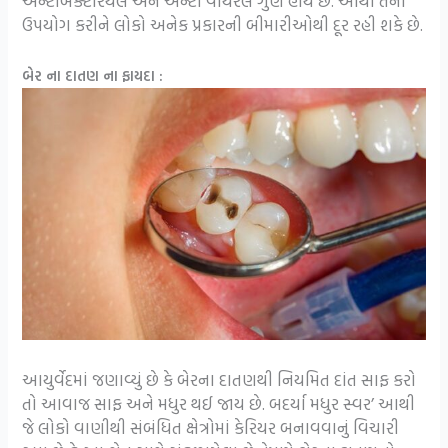
એન્ટીબેક્ટેરિયલ અને એન્ટી વાયરલ ગુણ હોય છે. આથી તેનો
ઉપયોગ કરીને લોકો અનેક પ્રકારની બીમારીઓથી દૂર રહી શકે છે.
બેર ના દાતણ ના ફાયદા :
આયુર્વેદમાં જણાવ્યું છે કે બેરના દાતણથી નિયમિત દાંત સાફ કરો
તો આવાજ સાફ અને મધુર થઈ જાય છે. બદર્યા મધુર સ્વર’ આથી
જે લોકો વાણીથી સંબંધિત ક્ષેત્રોમાં કેરિયર બનાવવાનું વિચારી