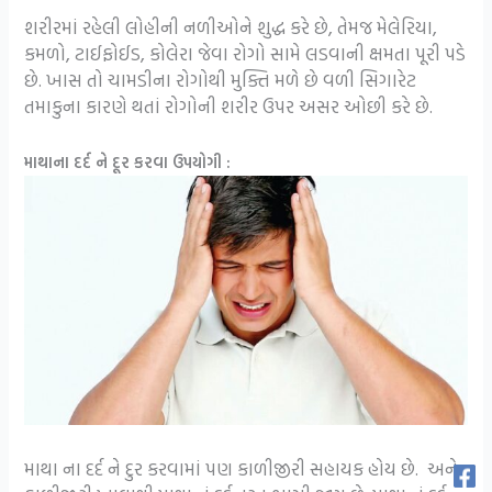
શરીરમાં રહેલી લોહીની નળીઓને શુદ્ધ કરે છે, તેમજ મેલેરિયા,
કમળો, ટાઈફોઈડ, કોલેરા જેવા રોગો સામે લડવાની ક્ષમતા પૂરી પડે
છે. ખાસ તો ચામડીના રોગોથી મુક્તિ મળે છે વળી સિગારેટ
તમાકુના કારણે થતાં રોગોની શરીર ઉપર અસર ઓછી કરે છે.
માથાના દર્દ ને દૂર કરવા ઉપયોગી :
માથા ના દર્દ ને દુર કરવામાં પણ કાળીજીરી સહાયક હોય છે. અને