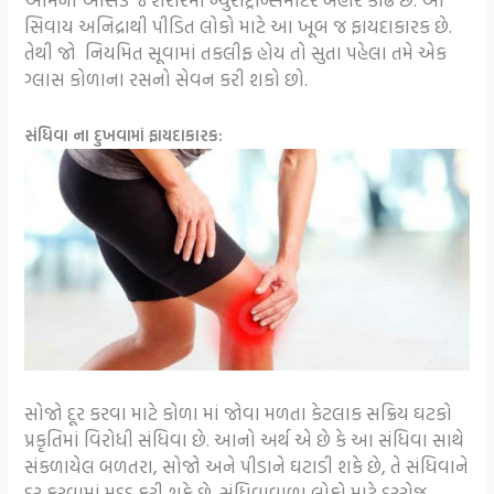
સિવાય અનિદ્રાથી પીડિત લોકો માટે આ ખૂબ જ ફાયદાકારક છે.
તેથી જો નિયમિત સૂવામાં તકલીફ હોય તો સુતા પહેલા તમે એક
ગ્લાસ કોળાના રસનો સેવન કરી શકો છો.
સંધિવા ના દુખવામાં ફાયદાકારક:
સોજો દૂર કરવા માટે કોળા માં જોવા મળતા કેટલાક સક્રિય ઘટકો
પ્રકૃતિમાં વિરોધી સંધિવા છે. આનો અર્થ એ છે કે આ સંધિવા સાથે
સંકળાયેલ બળતરા, સોજો અને પીડાને ઘટાડી શકે છે, તે સંધિવાને
દૂર કરવામાં મદદ કરી શકે છે. સંધિવાવાળા લોકો માટે દરરોજ