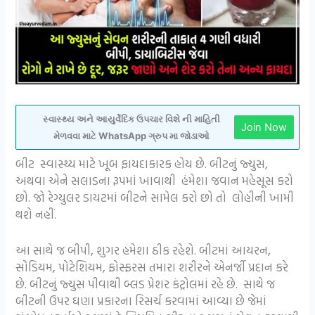
સ્વાસ્થ્ય અને આયુર્વેદિક ઉપચાર વિશે ની માહિતી
Join Now
મેળવવા માટે WhatsApp ગ્રુપ મા જોડાઓ
બીટ સ્વાસ્થ્ય માટે ખૂબ ફાયદાકારક હોય છે. બીટનું જ્યુસ,
અથવા એને સલાડના રૂપમાં ખાવાથી હંમેશા જવાન મહેસૂસ કરો
છો. જો રેગ્યુલર ડાયટમાં બીટને સામેલ કરો છો તો લોહીની ખામી
થશે નહીં.
આ સાથે જ બીપી, શુગર હંમેશા ઠીક રહેશે. બીટમાં આયરન,
સોડિયમ, પોટેશિયમ, ફોસ્ફરસ તમારા શરીરને એનર્જી પ્રદાન કરે
છે. બીટનું જ્યુસ પીવાથી બ્લડ પ્રેશર કંટ્રોલમાં રહે છે. સાથે જ
બીટની ઉપર ઘણા પ્રકારના રિસર્ચ કરવામાં આવ્યા છે જેમાં