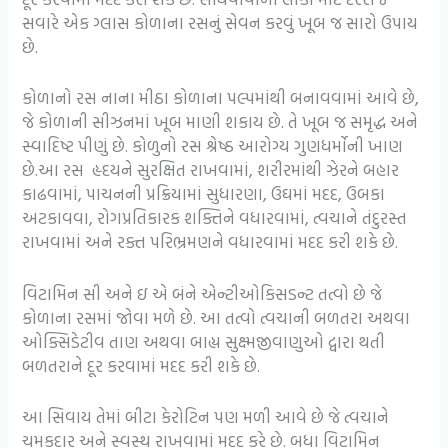
સવારે એક ગ્લાસ કોળાના રસનું સેવન કરવું ખૂબ જ સારો ઉપાય
છે.
કોળાનો રસ નાના મીઠા કોળાના પલ્પમાંથી બનાવવામાં આવે છે,
જે કોળાની સીઝનમાં ખૂબ માણી શકાય છે. તે ખૂબ જ સમૃદ્ધ અને
સ્વાદિષ્ટ પીણું છે. કોળુનો રસ શ્રેષ્ઠ આરોગ્ય ગુણધર્મોની ખાણ
છે.આ રસ હૃદયને સુરક્ષિત રાખવામાં, શરીરમાંથી ઝેરને બહાર
કાઢવામાં, પાચનની પ્રક્રિયામાં સુધારણા, ઉઘમાં મદદ, ઉબકા
અટકાવવા, રોગપ્રતિકારક શક્તિને વધારવામાં, ત્વચાને તંદુરસ્ત
રાખવામાં અને રક્ત પરિભ્રમણને વધારવામાં મદદ કરી શકે છે.
વિટામિન સી અને ઇ એ બંને એન્ટીઓકિસડન્ટ તત્વો છે જે
કોળાના રસમાં જોવા મળે છે. આ તત્વો ત્વચાની બળતરા અથવા
ઓક્સિડેટીવ તાણ અથવા બાહ્ય સુક્ષ્‍મજીવાણુઓ દ્વારા થતી
બળતરાને દૂર કરવામાં મદદ કરી શકે છે.
આ સિવાય તેમાં બીટા કેરોટિન પણ મળી આવે છે જે ત્વચાને
ચમકદાર અને સ્વસ્થ રાખવામાં મદદ કરે છે. બધા વિટામિન