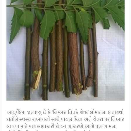
આયુર્વેદમાં જણાવ્યું છે કે ‘નિમ્બશ્ચ તિત્તકે શ્રેષ્ઠ’ લીમડાના દાતણથી
દાંતોને સ્વસ્થ રાખવાની સાથે પાચન ક્રિયા અને ચેહરા પર નિખાર
લાવવા માટે પણ લાભકારી છે.આ જ કારણે આજે પણ ગામના