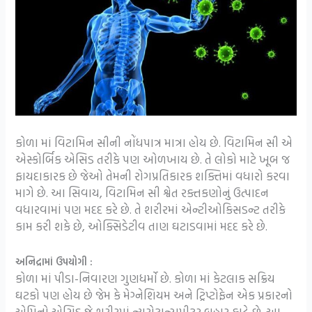
કોળા માં વિટામિન સીની નોંધપાત્ર માત્રા હોય છે. વિટામિન સી એ
એસ્કોર્બિક એસિડ તરીકે પણ ઓળખાય છે. તે લોકો માટે ખૂબ જ
ફાયદાકારક છે જેઓ તેમની રોગપ્રતિકારક શક્તિમાં વધારો કરવા
માગે છે. આ સિવાય, વિટામિન સી શ્વેત રક્તકણોનું ઉત્પાદન
વધારવામાં પણ મદદ કરે છે. તે શરીરમાં એન્ટીઓકિસડન્ટ તરીકે
કામ કરી શકે છે, ઓક્સિડેટીવ તાણ ઘટાડવામાં મદદ કરે છે.
અનિદ્રામાં ઉપયોગી :
કોળા માં પીડા-નિવારણ ગુણધર્મો છે. કોળા માં કેટલાક સક્રિય
ઘટકો પણ હોય છે જેમ કે મેગ્નેશિયમ અને ટ્રિપ્ટોફેન એક પ્રકારનો
એમિનો એસિડ જે શરીરમાં ન્યુરોટ્રાન્સમીટર બહાર કાઢે છે. આ