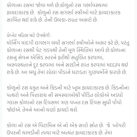
કોળાના રસમાં જોવા મળે છે.કોળુનો રસ ગર્ભાવસ્થામાં
ફાયદાકારક છે. કોળુનો રસ સગર્ભા સ્ત્રીઓ માટે ફાયદાકારક
સાબિત થઈ શકે છે. તેની ઉબકા-રાહત અસરો છે.
પ્રેગ્નેટ મહિલા માટે ઉપયોગી :
મોર્નિંગ માંદગી લગભગ બધી સગર્ભા સ્ત્રીઓને અસર કરે છે, પરંતુ
કોળાના રસથી પેટ ઝડપથી તેની મૂળ સ્થિતિમાં આવે છે.કોળાના
રસનું સેવન એસિડ સ્તરને ફરીથી સંતુલિત કરવામાં,
અસ્વસ્થતાને દૂર કરવામાં અને સરદીને શાંત કરવામાં મદદરૂપ થઈ
શકે છે. આ બધું તેમાં રહેલા પીડાને ઘટાડતા ગુણધર્મોને કારણે છે.
કોળુનો રસ યકૃત અને કિડની માટે ખૂબ ફાયદાકારક છે. કિડનીના
પત્થરો અને પિત્તાશય ની સમસ્યાઓથી પીડિત લોકોએ અડધો
ગ્લાસ કોળાનો રસ દિવસમાં ત્રણ વખત દસ દિવસ સુધી પીવો
જોઈએ. તેમને આનો ઘણો ફાયદો થશે.
કોળા નો રસ એ વિટામિન એ નો એક સારો સ્રોત છે. જે ખોપરી
ઉપરની ચામડીની ત્વચા માટે અત્યંત ફાયદાકારક છે. તેમાં