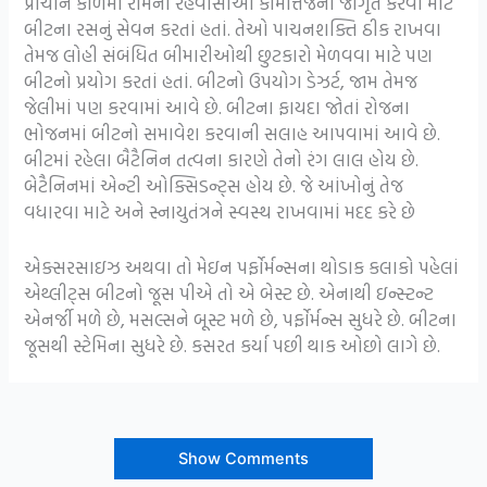
પ્રાચીન કાળમાં રોમના રહેવાસીઓ કામોત્તેજના જાગૃત કરવા માટે
બીટના રસનું સેવન કરતાં હતાં. તેઓ પાચનશક્તિ ઠીક રાખવા
તેમજ લોહી સંબંધિત બીમારીઓથી છુટકારો મેળવવા માટે પણ
બીટનો પ્રયોગ કરતાં હતાં. બીટનો ઉપયોગ ડેઝર્ટ, જામ તેમજ
જેલીમાં પણ કરવામાં આવે છે. બીટના ફાયદા જોતાં રોજના
ભોજનમાં બીટનો સમાવેશ કરવાની સલાહ આપવામાં આવે છે.
બીટમાં રહેલા બૈટૈનિન તત્વના કારણે તેનો રંગ લાલ હોય છે.
બેટૈનિનમાં એન્ટી ઓક્સિડન્ટ્સ હોય છે. જે આંખોનું તેજ
વધારવા માટે અને સ્નાયુતંત્રને સ્વસ્થ રાખવામાં મદદ કરે છે
એક્સરસાઇઝ અથવા તો મેઇન પર્ફોર્મન્સના થોડાક કલાકો પહેલાં
એથ્લીટ્સ બીટનો જૂસ પીએ તો એ બેસ્ટ છે. એનાથી ઇન્સ્ટન્ટ
એનર્જી મળે છે, મસલ્સને બૂસ્ટ મળે છે, પર્ફોર્મન્સ સુધરે છે. બીટના
જૂસથી સ્ટેમિના સુધરે છે. કસરત કર્યા પછી થાક ઓછો લાગે છે.
Show Comments