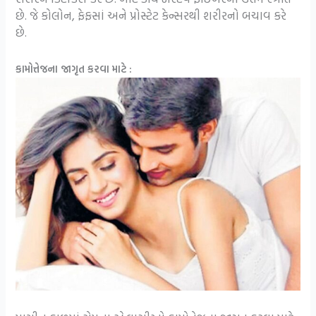
છે. જે કોલોન, ફેફસાં અને પ્રોસ્ટેટ કેન્સરથી શરીરનો બચાવ કરે
છે.
કામોત્તેજના જાગૃત કરવા માટે :