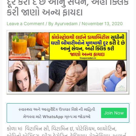
દૂર કરી દે છે આનું સેવન, અહી ક્લિક
કરી જાણો અન્ય ફાયદા
Leave a Comment
/ By
Ayurvedam
/
November 13, 2020
સ્વાસ્થ્ય અને આયુર્વેદિક ઉપચાર વિશે ની માહિતી
Join Now
મેળવવા માટે WhatsApp ગ્રુપ મા જોડાઓ
કોળા માં વિટામિન સી, વિટામિન ઇ, પોટેશિયમ, બાયોટિન,
એમિનો એસિડ્સ, બીટા કેરોટિન, કેલ્શિયમ, મેગ્નેશિયમ, આયર્ન