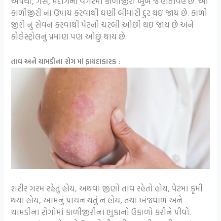
અપચો, ગૅસ, મંદાગની વગેરેમાં કાળીજીરી ખુબ જ હીતાવહ છે. આ
કાળીજીરી ના ઉપાય કરવાથી ઘણી બીમારી દુર થઇ જાય છે. કાળી
જીરી નું સેવન કરવાથી પેટની ચરબી ઓછી થઇ જાય છે અને
કોલેસ્ટ્રોલનું પ્રમાણ પણ ઓછું થાય છે.
તાવ અને ચામડીના રોગ માં ફાયદાકારક :
શરીર ગરમ રહેતું હોય, અથવા જીણો તાવ રહેતો હોય, પેટમાં કૃમી
થયા હોય, આમનું પાચન થતું ન હોય, તથા ખંજવાળ અને
ચામડીના રોગોમાં કાળીજીરીના ભુકાનો ઉકાળો કરીને પીવો.