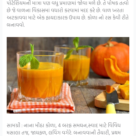
પોટેશિયમની માત્રા પણ વધુ પ્રમાણમાં જોવા મળે છે. તે પોષક તત્વો
છે જે વાળના વિકાસમાં વધારો કરવામાં મદદ કરે છે. વાળ ખરતા
અટકાવવા માટે એક ફાયદાકારક ઉપાય છે. કોળા નો રસ કેવી રીતે
બનાવવો.
સામગ્રી : નાના મીઠા કોળા, 4 બરફ સમઘન,સ્વાદ માટે વિવિધ
મસાલા તજ, જાયફળ, લવિંગ વગેરે. બનાવવાની તૈયારી, પ્રથમ