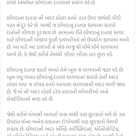
લોકો નિયમિત લીમડાના દાતણનો પ્રયોગ કરે છે.
લીમડાના દાતણ ની અંદર રહેલા તત્વો દાંત ઉપર જામેલી પીડી
પરત ને દૂર કરે છે. આથી જ લીમડાનું દાતણ કરવાના કારણે
દાંતોની પીળાશ દૂર થાય છે. સામાન્ય રીતે લીમડાનું દાતણ કરવા
માટે લીમડાની એકદમ કૂણી ડાળખીઓ નો ઉપયોગ કરવામાં આવે
છે. આ માટે આ ડાળખી ને એક બાજુ થી ધીમે ધીમે ચાવવામાં
આવે છે, કે જેથી કરીને તેમાંથી ઝીણા ઝીણા તાર છૂટા પડે.
લીમડાનું દાતણ કરતી વખતે તેને ખૂબ જ ચાવવાની જરૂર પડે છે.
ખુબ વધુ વખત લીમડાનું દાતણ ચાવવાના કારણે તેની અંદર
રહેલા બધા જ પોષક તત્વો આપણા લાળરસની અંદર ભળી જાય
છે, જે મોં ની અંદર રહેલી દરેક પ્રકારની બીમારીઓ અને
બેક્ટેરિયાનો નાશ કરે છે.
જેથી કરીને મોંમાંથી આવતી વાસ માંથી પણ છુટકારો મળે છે. આ
ઉપરાંત મોના અનેક પ્રકારના રોગોમાંથી પણ છૂટકારો મેળવી
શકાય છે. લીમડાની અંદર ઍન્ટિ-ઑક્સિડન્ટ, એન્ટિસેપ્ટિક,