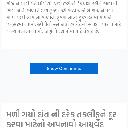
કોળાને સારી રીતે ધોઈ લો, પછી છરીનો ઉપયોગ કરીને કોળાની
છાલ કાઢો, કોળાને ત્રણ ટુકડા કરી કાઢો અને બીજ અને પલ્પ
કાઢો, પછી બાકીના કોળાના ટુકડા નાના ટુકડાઓમાં કાપીને
જ્યુસરમાં નાંખો, હવે તેનો રસ કાઢો અને તેનો સ્વાદ વધારવા માટે
અન્ય મસાલા નાખો, કોળુનો રસ પીવા માટે તૈયાર છે.
Show Comments
મળી ગયો દાંત ની દરેક તકલીફને દૂર
કરવા માટેનો અપનાવો આયુર્વેદ