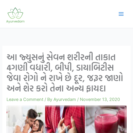
Skip
to
content
આ જ્યુસનું સેવન શરીરની તાકાત
4ગણી વધારી, બીપી, ડાયાબિટીસ
જેવા રોગો ને રાખે છે દૂર, જરૂર જાણો
અને શેર કરો તેના અન્ય ફાયદા
Leave a Comment
/ By
Ayurvedam
/
November 13, 2020