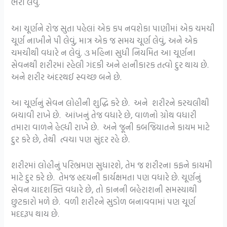
ભરી લેવું.
આ ચૂર્ણને રોજ સુતા પહેલાં એક કપ નવશેકા પાણીમાં એક ચમચી
ચૂર્ણ નાખીને પી લેવું, માત્ર એક જ સમય ચૂર્ણ લેવું, અને એક
ચમચીથી વધારે ન લેવું. ૩ મહિના સુધી નિયમિત આ ચૂર્ણના
સેવનથી શરીરમાં રહેલી ગંદકી અને હાનીકારક તત્વો દુર થાય છે.
અને શરીર અંદરથઈ સ્વચ્છ બને છે.
આ ચૂર્ણનું સેવન લોહીની શુદ્ધિ કરે છે. અને શરીરને કરચલીથી
બચાવી રાખે છે. આંખનું તેજ વધારે છે, વાળનો ગ્રોથ વધારી
તમારા વાળને હેલ્ધી રાખે છે. અને જૂની કબજિયાતને કાયમ માટે
દુર કરે છે, તેથી ત્વચા પણ સુંદર રહે છે.
શરીરમાં લોહીનું પરિભ્રમણ સુધારશે, તેમ જ શરીરના કફને કાયમી
માટે દુર કરે છે. તેમજ હ્રદયની કાર્યક્ષમતા પણ વધારે છે. ચૂર્ણનું
સેવન યાદશક્તિ વધારે છે, તો કાનની બહેરાશની સમસ્યાથી
છુટકારો મળે છે. વળી શરીરને સુડોળ બનાવવામાં પણ ચૂર્ણ
મદદરૂપ થાય છે.