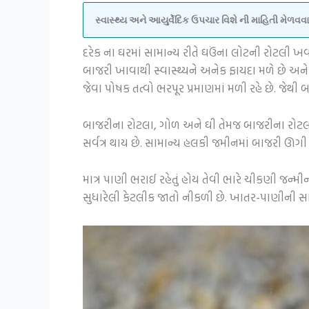
સ્વાસ્થ્ય અને આયુર્વેદિક ઉપચાર વિશે ની માહિતી મેળ
દરેક ના ઘરમાં સામાન્ય રીતે ઘઉંના લોટની રોટલી ખવ
બાજરી ખાવાથી સ્વાસ્થ્યને અનેક ફાયદા મળે છે અને જ
જેવા પોષક તત્વો ભરપૂર પ્રમાણમાં મળી રહે છે. જેથ
બાજરીના રોટલા, ગોળ અને ઘી તેમજ બાજરીના રોટલા
સર્વત્ર થાય છે. સામાન્ય હલકી જમીનમાં બાજરી ઊગી
માત્ર પાણી ભરાઈ રહેતું હોય તેવી ભારે ચીકણી જન્મી
સુધારેલી કેટલીક જાતો નીકળી છે. ખાતર-પાણીની સ