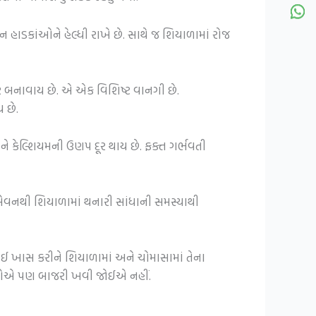
ન હાડકાંઓને હેલ્ધી રાખે છે. સાથે જ શિયાળામાં રોજ
ર બનાવાય છે. એ એક વિશિષ્ટ વાનગી છે.
 છે.
કેલ્શિયમની ઉણપ દૂર થાય છે. ફક્ત ગર્ભવતી
 સેવનથી શિયાળામાં થનારી સાંધાની સમસ્યાથી
હોઈ ખાસ કરીને શિયાળામાં અને ચોમાસામાં તેના
ાઓએ પણ બાજરી ખવી જોઈએ નહીં.