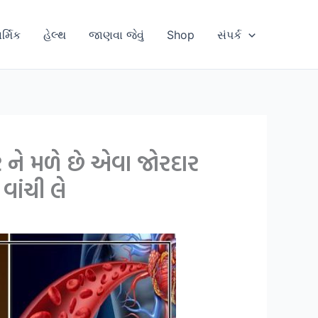
ાર્મિક
હેલ્થ
જાણવા જેવું
Shop
સંપર્ક
ને મળે છે એવા જોરદાર
વાંચી લે