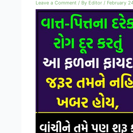
Leave a Comment
/ By
Editor
/
February 24