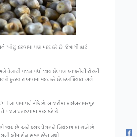
ને ઓછું કરવામાં પણ મદદ કરે છે. જેનાથી હાર્ટ
અને તેનાથી વજન વધી જાય છે. પણ બાજરીની રોટલી
ચનને દુરસ્ત રાખવામાં મદદ કરે છે. કબજિયાત અને
-1 ના પ્રભાવને રોકે છે. બાજરીમાં ફાઈબર ભરપૂર
ે વજન ઘટાડવામાં મદદ કરે છે.
ાય છે. અને બ્લડ પ્રેશર ને નિયંત્રણ માં રાખે છે.
દિલની બીમારીનુ સંકટ રહેતુ નથી.