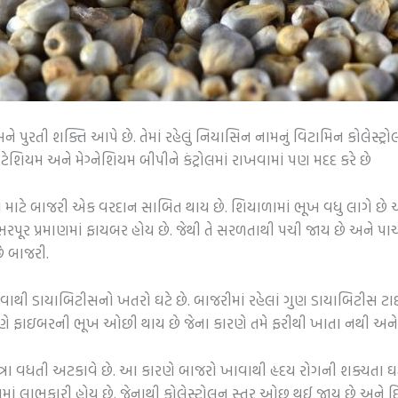
 પુરતી શક્તિ આપે છે. તેમાં રહેલું નિયાસિન નામનું વિટામિન કોલેસ્ટ્રોલ
ોટેશિયમ અને મેગ્નેશિયમ બીપીને કંટ્રોલમાં રાખવામાં પણ મદદ કરે છે
ાટે બાજરી એક વરદાન સાબિત થાય છે. શિયાળામાં ભૂખ વધુ લાગે છે 
ભરપૂર પ્રમાણમાં ફાયબર હોય છે. જેથી તે સરળતાથી પચી જાય છે અને પા
ે બાજરી.
ાથી ડાયાબિટીસનો ખતરો ઘટે છે. બાજરીમાં રહેલાં ગુણ ડાયાબિટીસ ટાઈપ
રણે ફાઇબરની ભૂખ ઓછી થાય છે જેના કારણે તમે ફરીથી ખાતા નથી અને ત
માત્રા વધતી અટકાવે છે. આ કારણે બાજરો ખાવાથી હૃદય રોગની શક્યતા ઘટી જ
ચનમાં લાભકારી હોય છે. જેનાથી કોલેસ્ટ્રોલનુ સ્તર ઓછુ થઈ જાય છે અને 