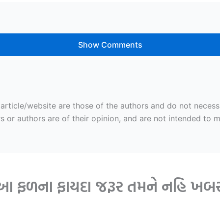
Show Comments
ticle/website are those of the authors and do not necessaril
r authors are of their opinion, and are not intended to mal
તું આ ફળના ફાયદા જરૂર તમને નહિ ખબર