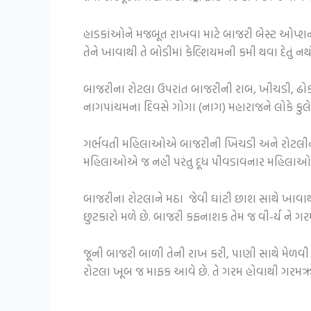
હાડકાંઓને મજબૂત રાખવા માટે બાજરી બેસ્ટ ઓપ્શન છે
તેને ખાવાથી તે બોડીમાં કેલ્શિયમની કમી થવા દેતુ
બાજરીના રોટલા ઉપરાંત બાજરીની રાબ, ખીચડી, ઢોક
નાગપાંચમના દિવસે ગોગા (નાગ) મહારાજને લોકે કુલ
ગર્ભવતી મહિલાઓએ બાજરીની ખિચડી અને રોટલીનું 
મહિલાઓએ જ નહી પરંતુ દૂધ પીવડાવનાર મહિલાઓમાં જ
બાજરીના રોટલાને મઠા જેવી ઘાંટી છાશ સાથે ખાવાથ
છુટકારો મળે છે. બાજરી કફનાશક તેમ જ વી-ર્ય ને 
જૂની બાજરી બાળી તેની રાખ કરી, પાણી સાથે મેળવી 
રોટલા ખૂબ જ માફક આવે છે. તે ગરમ હોવાથી ગ