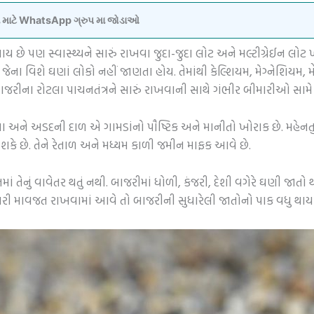
વવા માટે WhatsApp ગ્રુપ મા જોડાઓ
ાય છે પણ સ્વાસ્થ્યને સારું રાખવા જુદા-જુદા લોટ અને મલ્ટીગ્રેઈન લોટ
ેના વિશે ઘણાં લોકો નહીં જાણતા હોય. તેમાંથી કેલ્શિયમ, મેગ્નેશિયમ, 
ી બાજરીના રોટલા પાચનતંત્રને સારું રાખવાની સાથે ગંભીર બીમારીઓ સામ
 અને અડદની દાળ એ ગામડાંનો પૌષ્ટિક અને માનીતો ખોરાક છે. મહેનતુ 
 શકે છે. તેને રેતાળ અને મધ્યમ કાળી જમીન માફક આવે છે.
નમાં તેનું વાવેતર થતું નથી. બાજરીમાં ધોળી, કંજરી, દેશી વગેરે ઘણી જા
ારી માવજત રાખવામાં આવે તો બાજરીની સુધારેલી જાતોનો પાક વધુ થાય 