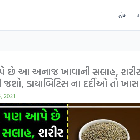
હોમ
ધ
ે છે આ અનાજ ખાવાની સલાહ, શરીર 
ી જશો, ડાયાબિટિસ ના દર્દીઓ તો ખાસ 
5, 2021