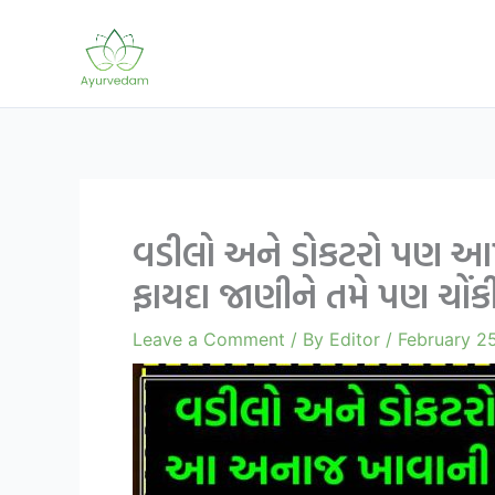
Skip
to
content
વડીલો અને ડોકટરો પણ આપ
ફાયદા જાણીને તમે પણ ચોંક
Leave a Comment
/ By
Editor
/
February 2