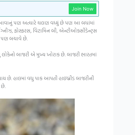
Join Now
 ખાવાનું પણ અત્યારે ચલણ વધ્યું છે પણ આ બધાંમાં
મેંગ્નીઝ, ફોસ્ફરસ, વિટામિન બી, એન્ટીઓક્સીડેન્ટ્સ
ે પણ બચાવે છે.
લોકેનો બાજરી એ મુખ્ય ખોરાક છે. બાજરી ભારતમાં
તો થાય છે. હાલમાં વધુ પાક આપતી હાઇબ્રીડ બાજરીની
છે.