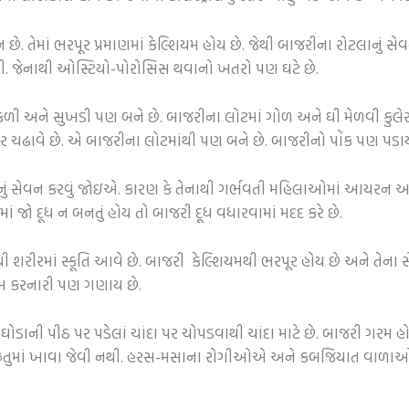
. તેમાં ભરપૂર પ્રમાણમાં કેલ્શિયમ હોય છે. જેથી બાજરીના રોટલાનું સેવ
ં નથી. જેનાથી ઓસ્ટિયો-પોરોસિસ થવાનો ખતરો પણ ઘટે છે.
ળી અને સુખડી પણ બને છે. બાજરીના લોટમાં ગોળ અને ઘી મેળવી કુલે
ેર ચઢાવે છે. એ બાજરીના લોટમાંથી પણ બને છે. બાજરીનો પોંક પણ પડાય
સેવન કરવું જોઇએ. કારણ કે તેનાથી ગર્ભવતી મહિલાઓમાં આયરન અને 
ો દૂધ ન બનતું હોય તો બાજરી દૂધ વધારવામાં મદદ કરે છે.
ી શરીરમાં સ્કૂતિ આવે છે. બાજરી કેલ્શિયમથી ભરપૂર હોય છે અને તેના
ગરમ કરનારી પણ ગણાય છે.
ઘોડાની પીઠ પર પડેલાં ચાંદા પર ચોપડવાથી ચાંદા માટે છે. બાજરી ગરમ 
રમઋતુમાં ખાવા જેવી નથી. હરસ-મસાના રોગીઓએ અને કબજિયાત વાળ