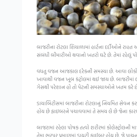
બાજરીના રોટલા શિયાળામાં હાર્ટના દર્દીઓને રાહત અને
સંબંધી બીમારીઓ થવાનો ખતરો ઘટે છે. તેમાં રહેલું પ
વધતુ વજન આજકાલ દરેકની સમસ્યા છે. આવા લોકો મ
ખાવાથી વજન ખૂબ કંટ્રોલમાં થઈ જાય છે. બાજરીમાં 
ગેસથી પરેશાન હો તો પેટની સમસ્યાઓને ખતમ કરે છ
ડાયાબિટીસમાં બાજરીના રોટલાનું નિયમિત સેવન કરવ
હોય છે ફાઇબરને પચાવવામાં તે સમય લે છે જેના કા
બાજરામાં રહેલા પોષક તત્વો શરીરમાં કોલેસ્ટ્રોલની 
તેમા ભરપૂર પ્રમાણમાં ડાયટ્રી ફાઈબર હોય છે. જે પા