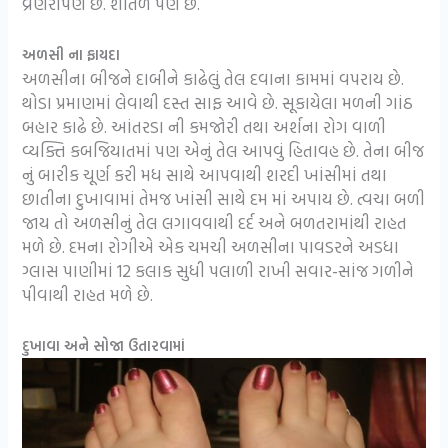
વ્રણરોપણ છે. શીતળ પણ છે.
અળસી ના ફાયદા
અળસીના બીજને દાબીને કાઢેલું તેલ દવાના કામમાં વપરાય છે.
થોડા પ્રમાણમાં લેવાથી દસ્ત સાફ આવે છે. સૂકાયેલા મળની ગાંઠ
બહાર કાઢે છે. આંતરડા ની કમજોરી તથા અર્શના રોગ વાળી
વ્યક્તિ કબજિયાતમાં પણ એનું તેલ આપવું હિતાવહ છે. તેના બીજ
નું બારીક ચૂર્ણ કરી મધ સાથે આપવાથી શરદી ખાંસીમાં તથા
છાતીના દુખાવામાં તેમજ ખાંસી સાથે દમ માં અપાય છે. ત્વચા બળી
જાય તો અળસીનું તેલ લગાવવાથી દર્દ અને બળતરામાંથી રાહત
મળે છે. દમના રોગીએ એક ચમચી અળસીના પાવડરને અડધા
ગ્લાસ પાણીમાં 12 કલાક સુધી પલાળી રાખી સવાર-સાંજ ગળીને
પીવાથી રાહત મળે છે.
દુખાવા અને સોજા ઉતારવામાં