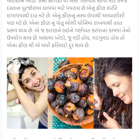
અરીઠાને ખાંડી તેની સોગઠી યા બત્તી ગર્ભપાત કરવા માટે તેમજ
દસ્તાન પૂરજોશમાં લાવવા માટે વપરાય છે.એનું ફીણ શરીરે
લગાવવાથી દાહ મટે છે. એનું ફીણનું નસ્ય લેવાથી આધાશીશી
પણ મટે છે. એનાં ફીણ નું પોતું બોળી યોનિમાં રાખવાથી તરત
પ્રસવ થાય છે. એ જ કારણને લઈને ગર્ભપાત કરવાના કામમાં તેનો
ઉપયોગ થાય છે. માથામાં ખોડો, જૂ પડી હોય, ગડગુમડાં હોય તો
એના ફીણ થી એ બધી ફરિયાદો દૂર થાય છે.