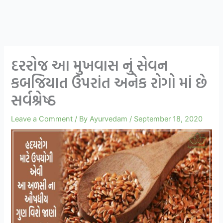
દરરોજ આ મુખવાસ નું સેવન
કબજિયાત ઉપરાંત અનેક રોગો માં છે
સર્વશ્રેષ્ઠ
Leave a Comment
/ By
Ayurvedam
/
September 18, 2020