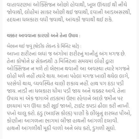
વાતાવરણમાં ઓક્સિજન ઓછો હોવાથી, ખૂબ ઊંચાઈ થી નીચે
જોવાથી, લોહીમાં સાકર ઓછી થઈ જવાથી, દવાની આડઅસરથી,
હૃદયના ધબકારા વધી જવાથી, આંચકી જવાથી થઈ શકે.
ચક્કર આવવાના કારણો અને તેના ઉપાય :
બેભાન થઈ જવું (થોડીક સેકન્ડ કે મિનિટ માટે) :
આખા શરીરનાં બધાં જ અંગોમાં શરીરનું માનીતું અંગ મગજ છે.
તેના કોષોને ૪ સેકન્ડથી ૩ મિનિટના સમયમાં લોહી દ્વારા
ઓક્સિજન ન મળે તો બેભાન થવાની આ અવસ્થા ત્યારે મગજને
લોહી મળે નહીં ત્યારે થાય. આના પહેલાં મગજ ખાલી થયેલ લાગે,
પરસેવો થાય, વ્યવસ્થિત ચાલી શકાય નહીં. હાથ પગ ઠંડા પડી
જાય. નાડી ના ધબકારા ધીમા પડી જાય અને ચક્કર આવે. તેના
ઉપાય માં એક જગાએ તડકામાં ઉભા રહેવાને બદલે જમીન પર
છાયામાં પગ ઊંચા કરી સૂઈ જાઓ, ટાઈટ કપડાં ઢીલા કરી નાખી.
પંખો ચાલુ કરો. ઠંડુ (આઈસ કોલ્ડ) પાણી કે લીંબુનું શરબત પીઓ,
કોણીના આગળના ભાગમાં બીજા હાથની આંગળી દબાવી.
હાથની આંગળીથી મૂઠી વાળો અને બંધ કરો, ડુંગળી સૂંઘો.