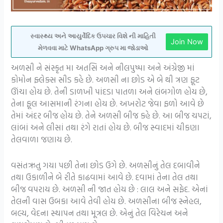
સ્વાસ્થ્ય અને આયુર્વેદિક ઉપચાર વિશે ની માહિતી
Join Now
મેળવવા માટે WhatsApp ગ્રુપ મા જોડાઓ
અળસી ને સંસ્કૃત મા અતસિ અને નીલપુષ્પા અને અંગ્રેજી માં
કોમોન ફ્લેક્સ સીડ કહે છે. અળસી ના છોડ એ બે થી ત્રણ ફૂટ
ઊંચા હોય છે. તેની ડાળખી પાંદડા પાતળા અને લંબગોળ હોય છે,
તેના ફૂલ આસમાની રંગના હોય છે. અખરોટ જેવા ફળો આવે છે
તેમાં અંદર બીજ હોય છે. તેને અળસી બીજ કહે છે. આ બીજ ચપટાં,
લાંબાં અને લીસાં તથા રંગે રાતાં હોય છે. બીજ સ્વાદમાં ચીકણા
તેલવાળા જણાય છે.
વસંતઋતુ ગયા પછી તેના છોડ ઉગે છે. અળસીનું તેલ દબાવીને
તથા ઉકાળીને બે રીતે કાઢવામાં આવે છે. દવામાં તેના તેલ તથા
બીજ વપરાય છે. અળસી ની જાત હોય છે : લાલ અને સફેદ. એનાં
તેલની વાસ ઉબકા આવે તેવી હોય છે. અળસીના બીજ સ્નેહલ,
બલ્ય, વેદના સ્થાપન તથા મૂત્રલ છે. એનું તેલ વિરેચન અને