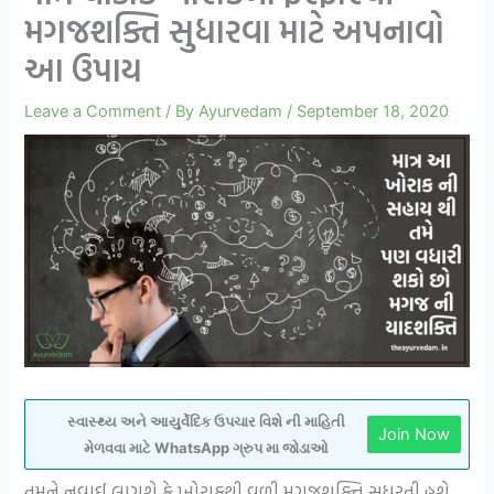
મગજશક્તિ સુધારવા માટે અપનાવો
આ ઉપાય
Leave a Comment
/ By
Ayurvedam
/
September 18, 2020
સ્વાસ્થ્ય અને આયુર્વેદિક ઉપચાર વિશે ની માહિતી
Join Now
મેળવવા માટે WhatsApp ગ્રુપ મા જોડાઓ
તમને નવાઈ લાગશે કે ખોરાકથી વળી મગજશક્તિ સુધરતી હશે