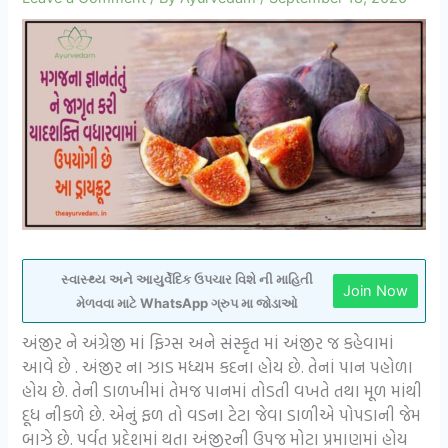
સ્વાસ્થ્ય અને આયુર્વેદિક ઉપચાર વિશે ની માહિતી
Join Now
મેળવવા માટે WhatsApp ગ્રુપ મા જોડાઓ
અંજીર ને અંગ્રેજી માં ફિગ્સ અને સંસ્કૃત માં અંજીર જ કહેવામાં
આવે છે . અંજીર ના ઝાડ મધ્યમ કદના હોય છે. તેનાં પાન પહોળા
હોય છે. તેની ડાળખીમાં તેમજ પાનમાં તોડતી વખતે તથા મૂળ માંથી
દૂધ નીકળે છે. એનું ફળ તો વડના ટેટા જેવા ડાળીએ પોપડાની જેમ
બાઝે છે. પર્વત પ્રદેશમાં થતા અંજીરની ઉપજ મોટા પ્રમાણમાં હોય