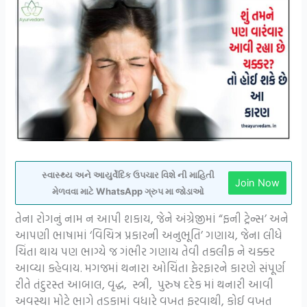
સ્વાસ્થ્ય અને આયુર્વેદિક ઉપચાર વિશે ની માહિતી
Join Now
મેળવવા માટે WhatsApp ગ્રુપ મા જોડાઓ
તેના રોગનું નામ ન આપી શકાય, જેને અંગ્રેજીમાં “ફની ટ્રેન્સ’ અને
આપણી ભાષામાં ‘વિચિત્ર પ્રકારની અનુભૂતિ’ ગણાય, જેના લીધે
ચિંતા થાય પણ ભાગ્યે જ ગંભીર ગણાય તેવી તકલીફ ને ચક્કર
આવ્યા કહેવાય. મગજમાં થનારા ઓચિંતા ફેરફારને કારણે સંપૂર્ણ
રીતે તંદુરસ્ત આબાલ, વૃદ્ધ, સ્ત્રી, પુરુષ દરેક માં થનારી આવી
અવસ્થા મોટે ભાગે તડકામાં વધારે વખત ફરવાથી, કોઈ વખત