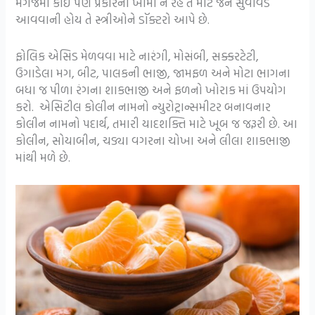
મગજમાં કોઈ પણ પ્રકારની ખામી ન રહે તે માટે જેને સુવાવડ
આવવાની હોય તે સ્ત્રીઓને ડૉક્ટરો આપે છે.
ફોલિક એસિડ મેળવવા માટે નારંગી, મોસંબી, સક્કરટેટી,
ઉગાડેલા મગ, બીટ, પાલકની ભાજી, જામફળ અને મોટા ભાગના
બધા જ પીળા રંગના શાકભાજી અને ફળનો ખોરાક માં ઉપયોગ
કરો. એસિટીલ કોલીન નામનો ન્યુરોટ્રાન્સમીટર બનાવનાર
કોલીન નામનો પદાર્થ, તમારી યાદશક્તિ માટે ખૂબ જ જરૂરી છે. આ
કોલીન, સોયાબીન, ચડ્યા વગરના ચોખા અને લીલા શાકભાજી
માંથી મળે છે.