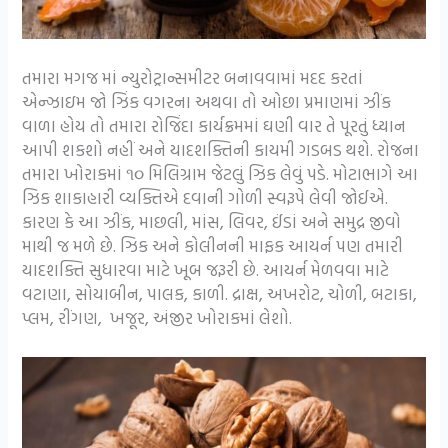
તમારા મગજ માં ન્યુરોટ્રાન્સમીટર બનાવવામાં મદદ કરતાં
એન્ઝાઇમ જો ઝિંક વગરના અથવા તો ઓછા પ્રમાણમાં ઝીંક
વાળા હોય તો તમારા રોજિંદા કાર્યક્રમમાં ઘણી વાર તે પૂરતું ધ્યાન
આપી શકશો નહીં અને યાદશક્તિની કાયમી ગડબડ થશે. રોજના
તમારા ખોરાકમાં ૧૦ મિલિગ્રામ જેટલું ઝિક લેવું પડે. મોટાભાગે આ
ઝિક શાકાહારી વ્યક્તિએ દવાની ગોળી સ્વરૂપે લેવી જોઈએ.
કારણ કે આ ઝીંક, માછલી, માંસ, લિવર, ઈંડાં અને સમુદ્ર જીવો
માથી જ મળે છે. ઝિક અને કોલીનની માફક આયર્ન પણ તમારી
યાદશક્તિ સુધારવા માટે ખૂબ જરૂરી છે. આયર્ન મેળવવા માટે
વટાણા, સોયાબીન, પાલક, કાળી. દ્રાક્ષ, અખરોટ, ચોળી, બટાકા,
પ્લમ, રીંગણ, ખજૂર, અંજીર ખોરાકમાં લેશો.