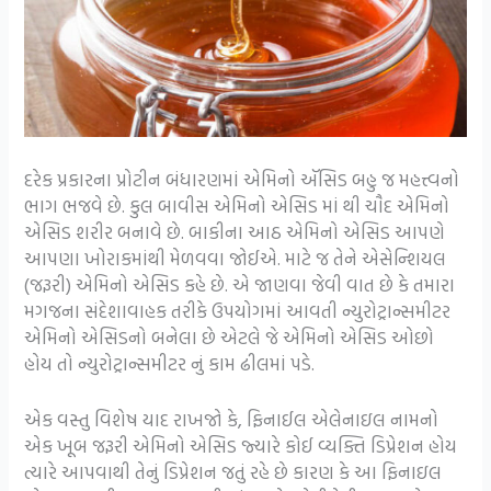
દરેક પ્રકારના પ્રોટીન બંધારણમાં એમિનો ઍસિડ બહુ જ મહત્ત્વનો
ભાગ ભજવે છે. કુલ બાવીસ એમિનો એસિડ માં થી ચૌદ એમિનો
એસિડ શરીર બનાવે છે. બાકીના આઠ એમિનો એસિડ આપણે
આપણા ખોરાકમાંથી મેળવવા જોઈએ. માટે જ તેને એસેન્શિયલ
(જરૂરી) એમિનો એસિડ કહે છે. એ જાણવા જેવી વાત છે કે તમારા
મગજના સંદેશાવાહક તરીકે ઉપયોગમાં આવતી ન્યુરોટ્રાન્સમીટર
એમિનો એસિડનો બનેલા છે એટલે જે એમિનો એસિડ ઓછો
હોય તો ન્યુરોટ્રાન્સમીટર નું કામ ઢીલમાં પડે.
એક વસ્તુ વિશેષ યાદ રાખજો કે, ફિનાઈલ એલેનાઇલ નામનો
એક ખૂબ જરૂરી એમિનો એસિડ જ્યારે કોઈ વ્યક્તિ ડિપ્રેશન હોય
ત્યારે આપવાથી તેનું ડિપ્રેશન જતું રહે છે કારણ કે આ ફિનાઇલ