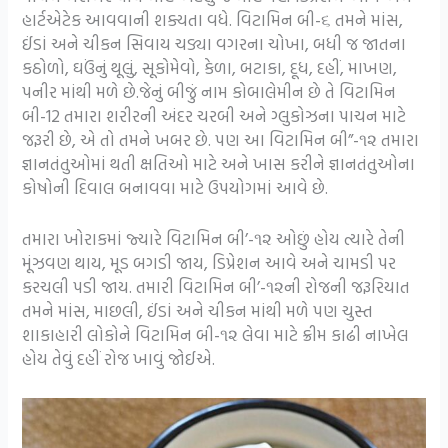
હાર્ટએટેક આવવાની શક્યતા વધે. વિટામિન બી-૬ તમને માંસ,
ઈંડાં અને ચીકન સિવાય ચડ્યા વગરના ચોખા, બધી જ જાતના
કઠોળો, ઘઉંનું થૂલું, સૂકોમેવો, કેળા, બટાકા, દૂધ, દહીં, માખણ,
પનીર માંથી મળે છે.જેનું બીજું નામ કોબાલેમીન છે તે વિટામિન
બી-12 તમારા શરીરની અંદર ચરબી અને ગ્લુકોઝના પાચન માટે
જરૂરી છે, એ તો તમને ખબર છે. પણ આ વિટામિન બી”-૧૨ તમારા
જ્ઞાનતંતુઓમાં થતી ક્ષતિઓ માટે અને ખાસ કરીને જ્ઞાનતંતુઓના
કોષોની દિવાલ બનાવવા માટે ઉપયોગમાં આવે છે.
તમારા ખોરાકમાં જ્યારે વિટામિન બી’-૧૨ ઓછું હોય ત્યારે તેની
મૂંઝવણ થાય, મૂડ બગડી જાય, ડિપ્રેશન આવે અને ચામડી પર
કરચલી પડી જાય. તમારી વિટામિન બી’-૧૨ની રોજની જરૂરિયાત
તમને માંસ, માછલી, ઈંડાં અને ચીકન માંથી મળે પણ ચુસ્ત
શાકાહારી લોકોને વિટામિન બી-૧૨ લેવા માટે ક્રીમ કાઢી નાખેલ
હોય તેવું દહીં રોજ ખાવું જોઈએ.