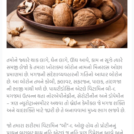
તમોને જ્યારે થાક લાગે, ઘેન લાગે, ઊંઘ આવે, કામ ન સૂઝે ત્યારે
સમજી લેજો કે તમારા ખોરાકમાં બોરોન નામનો મિનરલ્સ ઓછા
પ્રમાણમાં છે. મગજની સંદેશાવ્યવહારની ગતિનો આધાર બોરોન
છે. આ બોરોન તમને કોબી, ફ્લાવર, સફરજન, પાલક, તાંદળજા
ની ભાજી માંથી મળે છે. પાયરીડોક્ષિન એટલે વિટામિન બી-૬
મગજમાં ઉત્પન્ન થતા નોરએપીનેફ્રીન, સેરોટીનીન અને ડોપેમીન
– ત્રણ ન્યુરોટ્રાન્સમીટર અથવા તો બ્રેઈન કેમીકલ જે મગજ શક્તિ
અને યાદશક્તિ માટે જરૂરી છે તે બનાવવામાં મુખ્ય ભાગ ભજવે છે.
જો તમારા શરીરમાં વિટામિન “બી”-૬ ઓછું હોય તો પ્રોટીનનું
પાચન બરાબર થાય નહિ એટલું જ નહિ પણ ડિપ્રેશન આવે અને