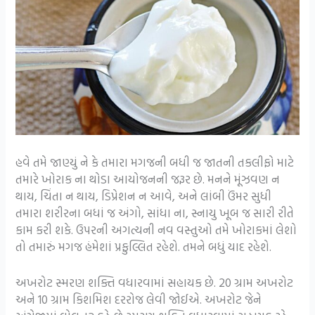
હવે તમે જાણ્યું ને કે તમારા મગજની બધી જ જાતની તકલીફો માટે
તમારે ખોરાક ના થોડા આયોજનની જરૂર છે. મનને મૂંઝવણ ન
થાય, ચિંતા ન થાય, ડિપ્રેશન ન આવે, અને લાંબી ઉંમર સુધી
તમારા શરીરના બધાં જ અંગો, સાંધા ના, સ્નાયુ ખૂબ જ સારી રીતે
કામ કરી શકે. ઉપરની અગત્યની નવ વસ્તુઓ તમે ખોરાકમાં લેશો
તો તમારું મગજ હંમેશાં પ્રફુલ્લિત રહેશે. તમને બધું યાદ રહેશે.
અખરોટ સ્મરણ શક્તિ વધારવામાં સહાયક છે. 20 ગ્રામ અખરોટ
અને 10 ગ્રામ કિશમિશ દરરોજ લેવી જોઈએ. અખરોટ જેને