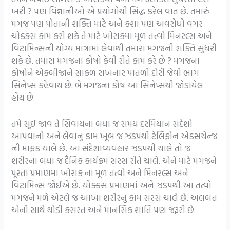
ખરી ? પણ વિજ્ઞાનીઓ એ પ્રયોગોથી સિદ્ધ કરેલ વાત છે. તમારું
મગજ પણ પોતાની શક્તિ માટે અને કશા પણ અવરોધો વગર
ચોક્કસ કામ કરી શકે તે માટે ખોરાકમાં મૂળ તત્ત્વો મિનરલ્સ અને
વિટામિન્સની યોગ્ય માત્રામાં લેવાથી તમારા મગજની શક્તિ સુધરી
શકે છે. તમારા મગજના કોષો કેવી રીતે કામ કરે છે ? મગજના
કોષોને એકબીજાને સાંકળ રાખનાર પાતળી દોરી જેવી ભાગ
સિનેપ્સ કહેવાય છે. બે મગજના કોષ આ સિનેપ્સથી જોડાયેલ
હોય છે.
તમે સૂઈ જાવ તે સિવાયના બધા જ સમય દરમિયાન સંદેશો
આપવાનો અને લેવાનું કામ ખૂબ જ ઝડપથી ટેલિફોન એક્સચેન્જ
ની માફક ચાલે છે. આ સંદેશાવ્યવહાર ઝડપથી ચાલે તો જ
શરીરના બધા જ દૈનિક કાર્યક્રમ સરસ રીતે ચાલે. એને માટે મગજને
પૂરતા પ્રમાણમાં ખોરાક ના મૂળ તત્વો અને મિનરલ્સ અને
વિટામિન્સ જોઈએ છે. ચોક્કસ પ્રમાણમાં અને ઝડપથી આ તત્વો
મગજને મળે એટલે જ આખા શરીરનું કામ સરસ ચાલે છે. અલબત્ત
એની સાથે થોડી કસરત અને માનસિક શાંતિ પણ જરૂરી છે.