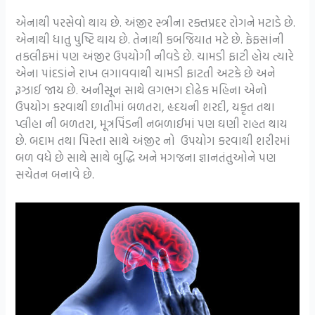
એનાથી પરસેવો થાય છે. અંજીર સ્ત્રીના રક્તપ્રદર રોગને મટાડે છે.
એનાથી ધાતુ પુષ્ટિ થાય છે. તેનાથી કબજિયાત મટે છે. ફેફસાંની
તકલીફમાં પણ અંજીર ઉપયોગી નીવડે છે. ચામડી ફાટી હોય ત્યારે
એના પાંદડાંને રાખ લગાવવાથી ચામડી ફાટતી અટકે છે અને
રૂઝાઈ જાય છે. અનીસૂન સાથે લગભગ દોઢેક મહિના એનો
ઉપયોગ કરવાથી છાતીમાં બળતરા, હૃદયની શરદી, યકૃત તથા
પ્લીહા ની બળતરા, મૂત્રપિંડની નબળાઈમાં પણ ઘણી રાહત થાય
છે. બદામ તથા પિસ્તા સાથે અંજીર નો ઉપયોગ કરવાથી શરીરમાં
બળ વધે છે સાથે સાથે બુદ્ધિ અને મગજના જ્ઞાનતંતુઓને પણ
સચેતન બનાવે છે.