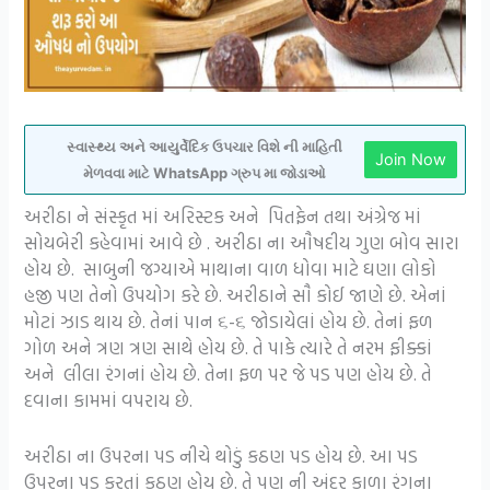
સ્વાસ્થ્ય અને આયુર્વેદિક ઉપચાર વિશે ની માહિતી
Join Now
મેળવવા માટે WhatsApp ગ્રુપ મા જોડાઓ
અરીઠા ને સંસ્કૃત માં અરિસ્ટક અને પિતફેન તથા અંગ્રેજ માં
સોયબેરી કહેવામાં આવે છે . અરીઠા ના ઔષદીય ગુણ બોવ સારા
હોય છે. સાબુની જગ્યાએ માથાના વાળ ધોવા માટે ઘણા લોકો
હજી પણ તેનો ઉપયોગ કરે છે. અરીઠાને સૌ કોઈ જાણે છે. એનાં
મોટાં ઝાડ થાય છે. તેનાં પાન ૬-૬ જોડાયેલાં હોય છે. તેનાં ફળ
ગોળ અને ત્રણ ત્રણ સાથે હોય છે. તે પાકે ત્યારે તે નરમ ફીક્કાં
અને લીલા રંગનાં હોય છે. તેના ફળ પર જે પડ પણ હોય છે. તે
દવાના કામમાં વપરાય છે.
અરીઠા ના ઉપરના પડ નીચે થોડું કઠણ પડ હોય છે. આ પડ
ઉપરના પડ કરતાં કઠણ હોય છે. તે પણ ની અંદર કાળા રંગના