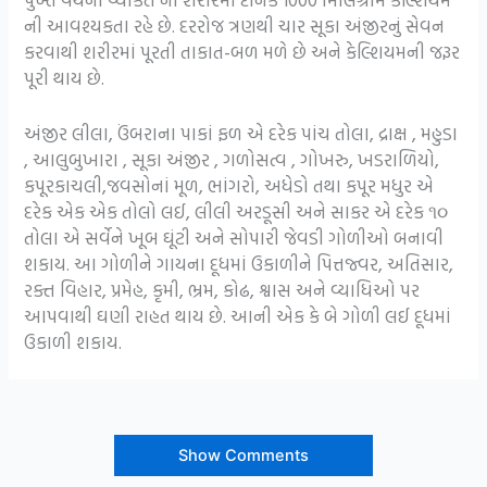
ની આવશ્યકતા રહે છે. દરરોજ ત્રણથી ચાર સૂકા અંજીરનું સેવન
કરવાથી શરીરમાં પૂરતી તાકાત-બળ મળે છે અને કેલ્શિયમની જરૂર
પૂરી થાય છે.
અંજીર લીલા, ઉંબરાના પાકાં ફળ એ દરેક પાંચ તોલા, દ્રાક્ષ , મહુડા
, આલુબુખારા , સૂકા અંજીર , ગળોસત્વ , ગોખરુ, ખડરાળિયો,
કપૂરકાચલી,જવસોનાં મૂળ, ભાંગરો, અધેડો તથા કપૂર મધુર એ
દરેક એક એક તોલો લઈ, લીલી અરડૂસી અને સાકર એ દરેક ૧૦
તોલા એ સર્વેને ખૂબ ઘૂંટી અને સોપારી જેવડી ગોળીઓ બનાવી
શકાય. આ ગોળીને ગાયના દૂધમાં ઉકાળીને પિત્તજ્વર, અતિસાર,
રક્ત વિહાર, પ્રમેહ, કૃમી, ભ્રમ, કોઢ, શ્વાસ અને વ્યાધિઓ પર
આપવાથી ઘણી રાહત થાય છે. આની એક કે બે ગોળી લઈ દૂધમાં
ઉકાળી શકાય.
Show Comments