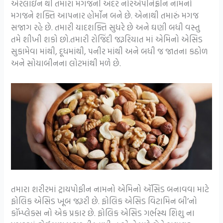
એરલાઇન થી તમારા મગજની અંદર નોરએપીનેફ્રીન નામનો
મગજને શક્તિ આપનાર હોર્મોન બને છે. એનાથી તમારું મગજ
સજાગ રહે છે. તમારી યાદશક્તિ સુધરે છે અને ઘણી બધી વસ્તુ
તમે શીખી શકો છો.તમારી રોજિંદી જરૂરિયાત માં એમિનો એસિડ
સુકામેવા માંથી, દૂધમાંથી, પનીર માંથી અને બધી જ જાતના કઠોળ
અને સોયાબીનના લોટમાંથી મળે છે.
તમારા શરીરમાં ટ્રાયપોફીન નામનો એમિનો ઍસિડ બનાવવા માટે
ફોલિક એસિડ ખૂબ જરૂરી છે. ફોલિક એસિડ વિટામિન બી’નો
કૉમ્પ્લેક્સ નો એક પ્રકાર છે. ફોલિક એસિડ ગર્ભસ્થ શિશુ ના