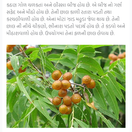
કઠણ ગોળ ચળકતાં અને લીસ્સા બીજ હોય છે. એ બીજ નો ગર્ભ
સફેદ અને મીઠો હોય છે. તેની છાલ કાળી રતાશ પડતી તથા
કરચલીવાળી હોય છે. એનાં મોટાં ઝાડ મહુડા જેવા થાય છે. તેની
છાલ ની નીચે ચીકણો, ભીનાશ પડતો પદાર્થ હોય છે. તે કડવો અને
મીઠાશવાળો હોય છે. ઉપયોગમાં તેનાં ફળની છાલ લેવાય છે.