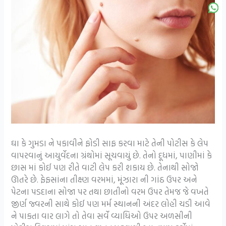
ઘા કે ગુમડા ને પકાવીને ફોડી સાફ કરવા માટે તેની પોટીસ કે લેપ
વાપરવાનું આયુર્વેદના ગ્રંથોમાં સૂચવાયું છે. તેનો દૂધમાં, પાણીમાં કે
છાસ માં કોઈ પણ રીતે વાટી લેપ કરી શકાય છે. તેનાથી સોજો
ઊતરે છે. ફેફસાંના તીક્ષ્ણ વરમમાં, મૂંઝારા ની ગાંઠ ઉપર અને
પેટના પડદાના સોજા પર તથા છાતીનો વરમ ઉપર તેમજ જે વખતે
જીર્ણ જ્વરની સાથે કોઈ પણ મર્મ સ્થાનની અંદર લોહી ચડી આવે
ને પાકતા વાર લાગે તો તેવા સર્વે વ્યાધિઓ ઉપર અળસીની