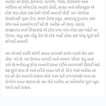
અરીઠા ની છાલ, સરપંખો, હિંગળો, ગંધક, વરિયાળી અને
એશિયા નાં બીજ દરેક અડધો તોલો, સાકર અને સીંધાલુણ એ
દરેક ત્રણ તોલા લઇ તેની ગોળી બનાવી લેવી. આ ગોળીના
ઉપયોગથી ગુલ્મ રોગ, બરળ તેમજ યકૃત, નળવાયુ દુખાવા, બંધ
કોષ અને આમદોષ દર્દો મટે છે. અરીઠા ની છાલ, કલાઈ,
સાજીખાર અને શિકાકાઈ એ દરેક પાંચ પાંચ તોલા લઇ મહેંદી ના
ડોડવા, કપૂર તથા મીઠું તેલ એ દરેક અઢી તોલા લઈ એનું ચૂર્ણ કરી
સોગઠી બનાવી.
આ સોગઠી શરીરે ચોળી સ્નાન કરવાથી શરીર પરનો મેલ તથા
કીડા મટે છે. આ ઉપરાંત ચામડી અને વાળમાં ઝીણાં જંતુ નાશ
પામે છે.અરીઠાનું ફીણ બનાવી દમના દર્દીને આપવાથી ઊલટી થઈ
કફ છૂટો થાય છે અને દર્દીને રાહત મળે છે. હિંગ અને અરીઠા ના
ઘર નો લેપ બનાવી શકાય એને ગરમ કરી લગાવવાથી વાળ ના
રોગોમાં રાહત જણાય છે. આ રીતે અરીઠા ના ઔષધીય ગુણ ખૂબ
વધારે કહી શકાય.