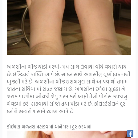
અળસીના બીજ થોડાં મરચાં- મધ સાથે લેવાથી વીર્ય વધારો થાય
છે. ઇન્દ્રિયને શક્તિ આપે છે. સાકર સાથે અળસીનું ચૂર્ણ ફાકવાથી
ખુજલી મટે છે. અળસીના બીજ ઇસબગુલ સાથે આપવાથી તમામ
જાતના સંધિવા માં રાહત જણાય છે. અળસીના દળેલા ભુક્કા ને
જરાક પાણીમાં ખીચડી જેવું ગરમ કરી બાફી તેની પોટીસ કપડાંનું
બેવડમાં કરી શકવાથી સોજો તથા પીડા મટે છે. કોલેસ્ટેરોલને દૂર
કરીને હૃદયરોગ સામે રક્ષણ આપે છે.
કોઈપણ બળતરા મટાડવામાં અને મસા દૂર કરવામાં