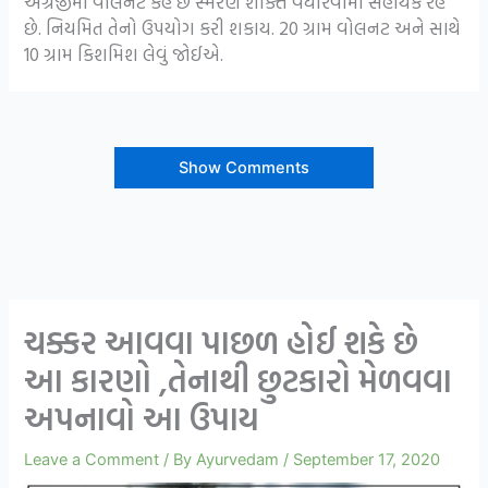
અંગ્રેજીમાં વોલનટ કહે છે સ્મરણ શક્તિ વધારવામાં સહાયક રહે
છે. નિયમિત તેનો ઉપયોગ કરી શકાય. 20 ગ્રામ વોલનટ અને સાથે
10 ગ્રામ કિશમિશ લેવું જોઈએ.
Show Comments
ચક્કર આવવા પાછળ હોઈ શકે છે
આ કારણો ,તેનાથી છુટકારો મેળવવા
અપનાવો આ ઉપાય
Leave a Comment
/ By
Ayurvedam
/
September 17, 2020