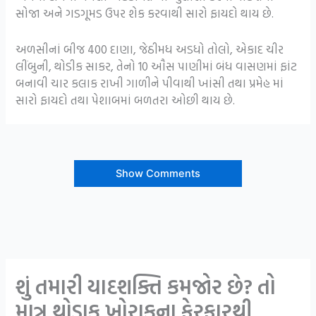
સોજા અને ગડગૂમડ ઉપર શેક કરવાથી સારો ફાયદો થાય છે.
અળસીનાં બીજ 400 દાણા, જેઠીમધ અડધો તોલો, એકાદ ચીર
લીંબુની, થોડીક સાકર, તેનો 10 ઔસ પાણીમાં બંધ વાસણમાં ફાંટ
બનાવી ચાર કલાક રાખી ગાળીને પીવાથી ખાંસી તથા પ્રમેહ માં
સારો ફાયદો તથા પેશાબમાં બળતરા ઓછી થાય છે.
Show Comments
શું તમારી યાદશક્તિ કમજોર છે? તો
માત્ર થોડાક ખોરાકના ફેરફારથી