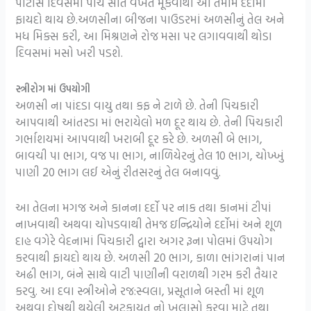
પોટીસ દિવસમાં પાંચ સાત વખત મૂકવાથી આ તમામ દર્દોમાં
ફાયદો થાય છે.અળસીના બીજના પાઉડરમાં અળસીનું તેલ અને
મધ મિક્સ કરી, આ મિશ્રણને રોજ મસા પર લગાવવાથી થોડા
દિવસમાં મસો ખરી પડશે.
સ્ત્રીરોગ માં ઉપયોગી
અળસી ના પાંદડા વાયુ તથા કફ ને ટાળે છે. તેની પિચકારી
આપવાથી આંતરડા માં ભરાયેલો મળ દૂર થાય છે. તેની પિચકારી
ગર્ભાશયમાં આપવાથી ખરાબી દૂર કરે છે. અળસી બે ભાગ,
બાવચી પા ભાગ, વજ પા ભાગ, નાળિયેરનું તેલ 10 ભાગ, ચોખ્ખું
પાણી 20 ભાગ લઈ એનું રીતસરનું તેલ બનાવવું.
આ તેલના મગજ અને કાનના દર્દો પર નાક તથા કાનમાં ટીપાં
નાખવાથી અથવા ચોપડવાથી તેમજ ઇન્દ્રિયોને દર્દોમાં અને શૂળ
દાહ વગેરે વેદનામાં પિચકારી દ્વારા અગર રૂના પોલમાં ઉપયોગ
કરવાથી ફાયદો થાય છે. અળસી 20 ભાગ, કાળા ભાંગરાનાં પાન
અઢી ભાગ, બંને સાથે વાટી પાણીની વરાળથી ગરમ કરી તૈયાર
કરવુ. આ દવા સ્ત્રીઓને રજ:સ્વલા, પ્રસૂતાને બસ્તી માં શૂળ
અથવા દોષથી થયેલી અટકાયત નો ખુલાસો કરવા માટે તથા