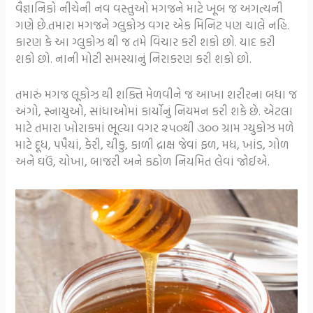
વૈજ્ઞાનિકો નીચેની નવ વસ્તુઓ મગજને માટે ખૂબ જ અગત્યની
ગણે છે.તમારા મગજને ગ્લુકોઝ વગર એક મિનિટ પણ ચાલે નહિ.
કારણ કે આ ગ્લુકોઝ થી જ તમે વિચાર કરી શકો છો. યાદ કરી
શકો છો. નાની મોટી સમસ્યાનું નિરાકરણ કરી શકો છો.
તમારું મગજ લૂકોઝ થી શક્તિ મેળવીને જ આખા શરીરના બધા જ
અંગો, સ્નાયુઓ, સાંધાઓમાં કાર્યોનું નિયમન કરી શકે છે. એટલા
માટે તમારા ખોરાકમાં ભૂલ્યા વગર ૨૫૦થી ૩૦૦ ગ્રામ ગ્યુકોઝ મળે
માટે દૂધ, પપૈયાં, કેરી, ચીકુ, કાળી દ્રાક્ષ જેવાં ફળ, મધ, ખાંડ, ગોળ
અને ઘઉં, ચોખા, બાજરી અને કઠોળ નિયમિત લેવાં જોઈએ.