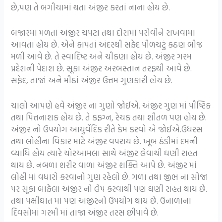
છે,પણ તે બગીચામાં થતા અંજીર કરતાં નાના હોય છે.
બજારમાં મળતાં અંજીર ચપટા તથા દોરામાં પરોવીને રાખવામાં
આવતા હોય છે. એને કાપતાં અંદરથી સફેદ પીળચટું કઠણ બીજ
મળી આવે છે. તે સ્વાદિષ્ટ અને ચીકણા હોય છે. અંજીર ગરમ
પ્રદેશની પેદાશ છે. સૂકા અંજીર અરબસ્તાન તરફથી આવે છે.
સફેદ, તાજાં અને મીઠાં અંજીર ઉત્તમ ગુણકારી હોય છે.
ચાલો આપણે હવે અંજીર ના ગુણો જોઈએ. અંજીર ગુણ માં પૌષ્ટિક
તથા પિત્તનાશક હોય છે. તે કફગ્ન, રેચક તથા શીતળ પણ હોય છે.
અંજીર નો ઉપયોગ આયુર્વેદિક રીતે કેમ કરવો એ જોઈએ.ઉધરસ
તથા લોહીના વિકાર માટે અંજીર વપરાય છે. ખૂબ ઠંડીમાં દમની
વ્યાધિ હોય ત્યારે ચોરઆમલા સાથે અંજીર લેવાથી ઘણી રાહત
થાય છે. નબળા શરીર વાળા અંજીર શક્તિ આપે છે. અંજીર માં
લોહી માં વધારો કરવાનો ગુણ રહેલો છે. ગળા તથા જીભ ના સોજા
પર સૂકા બાફેલા અંજીર નો લેપ કરવાથી પણ ઘણી રાહત થાય છે.
તથા પક્ષીઘાત માં પણ અંજીરનો ઉપયોગ થાય છે. ઉનાળાના
દિવસોમાં ગરમી માં તાજા અંજીર તરસ છીપાવે છે.