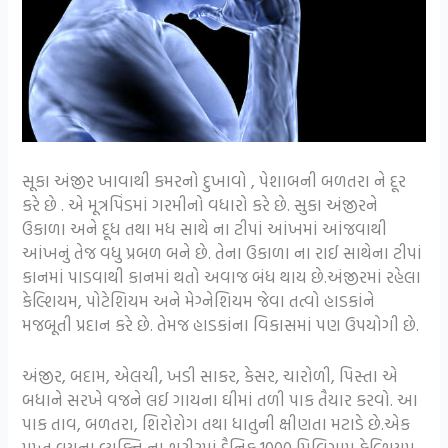
સૂકા અંજીર ખાવાથી કમરનો દુખાવો , પેશાબની બળતરા ને દૂર
કરે છે . એ મૂત્રપિંડમાં ગરમીનો વધારો કરે છે. સુકા અંજીરને
ઉકાળા અને દૂધ તથા મધ સાથે ના ટીપાં આંખમાં આંજવાથી
આંખનું તેજ વધુ પ્રબળ બને છે. તેના ઉકાળા ના રાઈ સાથેના ટીપાં
કાનમાં પાડવાથી કાનમાં થતો અવાજ બંધ થાય છે.અંજીરમાં રહેલા
કેલ્શિયમ, પોટેશિયમ અને મેગ્નેશિયમ જેવા તત્વો હાડકાંને
મજબૂતી પ્રદાન કરે છે. તેમજ હાડકાંના વિકાસમાં પણ ઉપયોગી છે.
અંજીર, બદામ, એલચી, ખડી સાકર, કેસર, ચારોળી, પિસ્તા એ
બધાને સરખે વજને લઈ ગાયના ઘીમાં તળી પાક તૈયાર કરવો. આ
પાક તાવ, બળતરા, શિરોરોગ તથા ધાતુની ક્ષીણતા મટાડે છે.એક
પુખ્ત વયના વ્યક્તિ ના શરીરમાં દૈનિક 1000 મિલિગ્રામ કેલ્શિયમ