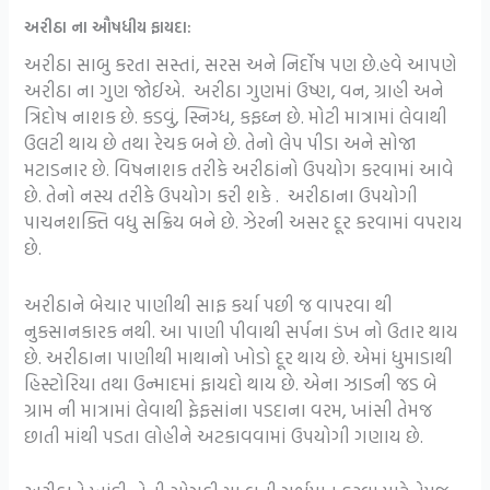
અરીઠા ના ઔષધીય ફાયદા:
અરીઠા સાબુ કરતા સસ્તાં, સરસ અને નિર્દોષ પણ છે.હવે આપણે
અરીઠા ના ગુણ જોઈએ. અરીઠા ગુણમાં ઉષ્ણ, વન, ગ્રાહી અને
ત્રિદોષ નાશક છે. કડવું, સ્નિગ્ધ, કફઘ્ન છે. મોટી માત્રામાં લેવાથી
ઉલટી થાય છે તથા રેચક બને છે. તેનો લેપ પીડા અને સોજા
મટાડનાર છે. વિષનાશક તરીકે અરીઠાંનો ઉપયોગ કરવામાં આવે
છે. તેનો નસ્ય તરીકે ઉપયોગ કરી શકે . અરીઠાના ઉપયોગી
પાચનશક્તિ વધુ સક્રિય બને છે. ઝેરની અસર દૂર કરવામાં વપરાય
છે.
અરીઠાને બેચાર પાણીથી સાફ કર્યા પછી જ વાપરવા થી
નુકસાનકારક નથી. આ પાણી પીવાથી સર્પના ડંખ નો ઉતાર થાય
છે. અરીઠાના પાણીથી માથાનો ખોડો દૂર થાય છે. એમાં ધુમાડાથી
હિસ્ટોરિયા તથા ઉન્માદમાં ફાયદો થાય છે. એના ઝાડની જડ બે
ગ્રામ ની માત્રામાં લેવાથી ફેફસાંના પડદાના વરમ, ખાંસી તેમજ
છાતી માંથી પડતા લોહીને અટકાવવામાં ઉપયોગી ગણાય છે.