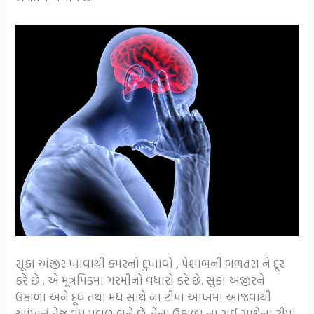
સૂકા અંજીર ખાવાથી કમરનો દુખાવો , પેશાબની બળતરા ને દૂર
કરે છે . એ મૂત્રપિંડમાં ગરમીનો વધારો કરે છે. સુકા અંજીરને
ઉકાળા અને દૂધ તથા મધ સાથે ના ટીપાં આંખમાં આંજવાથી
આંખનું તેજ વધુ પ્રબળ બને છે. તેના ઉકાળા ના રાઈ સાથેના ટીપાં