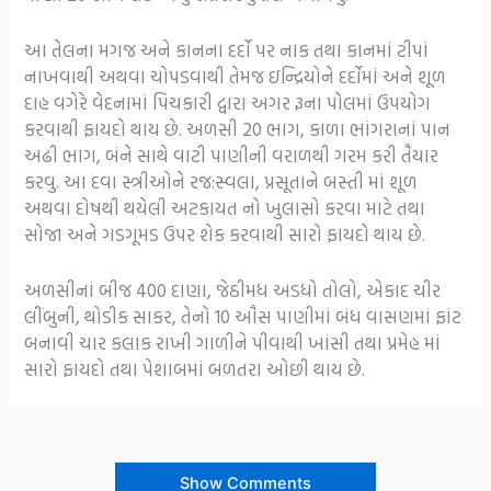
આ તેલના મગજ અને કાનના દર્દો પર નાક તથા કાનમાં ટીપાં
નાખવાથી અથવા ચોપડવાથી તેમજ ઇન્દ્રિયોને દર્દોમાં અને શૂળ
દાહ વગેરે વેદનામાં પિચકારી દ્વારા અગર રૂના પોલમાં ઉપયોગ
કરવાથી ફાયદો થાય છે. અળસી 20 ભાગ, કાળા ભાંગરાનાં પાન
અઢી ભાગ, બંને સાથે વાટી પાણીની વરાળથી ગરમ કરી તૈયાર
કરવુ. આ દવા સ્ત્રીઓને રજ:સ્વલા, પ્રસૂતાને બસ્તી માં શૂળ
અથવા દોષથી થયેલી અટકાયત નો ખુલાસો કરવા માટે તથા
સોજા અને ગડગૂમડ ઉપર શેક કરવાથી સારો ફાયદો થાય છે.
અળસીનાં બીજ 400 દાણા, જેઠીમધ અડધો તોલો, એકાદ ચીર
લીંબુની, થોડીક સાકર, તેનો 10 ઔસ પાણીમાં બંધ વાસણમાં ફાંટ
બનાવી ચાર કલાક રાખી ગાળીને પીવાથી ખાંસી તથા પ્રમેહ માં
સારો ફાયદો તથા પેશાબમાં બળતરા ઓછી થાય છે.
Show Comments