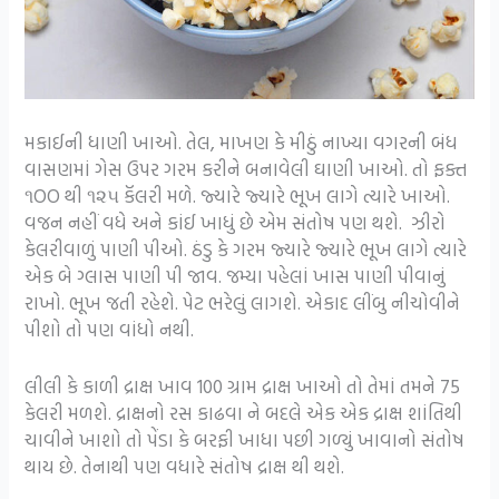
મકાઈની ધાણી ખાઓ. તેલ, માખણ કે મીઠું નાખ્યા વગરની બંધ
વાસણમાં ગેસ ઉપર ગરમ કરીને બનાવેલી ઘાણી ખાઓ. તો ફક્ત
૧OO થી ૧૨૫ કૅલરી મળે. જ્યારે જ્યારે ભૂખ લાગે ત્યારે ખાઓ.
વજન નહીં વધે અને કાંઈ ખાધું છે એમ સંતોષ પણ થશે. ઝીરો
કેલરીવાળું પાણી પીઓ. ઠંડુ કે ગરમ જ્યારે જ્યારે ભૂખ લાગે ત્યારે
એક બે ગ્લાસ પાણી પી જાવ. જમ્યા પહેલાં ખાસ પાણી પીવાનું
રાખો. ભૂખ જતી રહેશે. પેટ ભરેલું લાગશે. એકાદ લીંબુ નીચોવીને
પીશો તો પણ વાંધો નથી.
લીલી કે કાળી દ્રાક્ષ ખાવ 100 ગ્રામ દ્રાક્ષ ખાઓ તો તેમાં તમને 75
કેલરી મળશે. દ્રાક્ષનો રસ કાઢવા ને બદલે એક એક દ્રાક્ષ શાંતિથી
ચાવીને ખાશો તો પેંડા કે બરફી ખાધા પછી ગળ્યું ખાવાનો સંતોષ
થાય છે. તેનાથી પણ વધારે સંતોષ દ્રાક્ષ થી થશે.