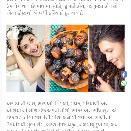
ઉપયોગ થાય છે. માથામાં ખોડો, જૂ પડી હોય, ગડગુમડાં હોય તો
એના ફીણ થી એ બધી ફરિયાદો દૂર થાય છે.
અરીઠા ની છાલ, સરપંખો, હિંગળો, ગંધક, વરિયાળી અને
એશિયા નાં બીજ દરેક અડધો તોલો, સાકર અને સીંધાલુણ એ
દરેક ત્રણ તોલા લઇ તેની ગોળી બનાવી લેવી. આ ગોળીના
ઉપયોગથી ગુલ્મ રોગ, બરળ તેમજ યકૃત, નળવાયુ દુખાવા, બંધ