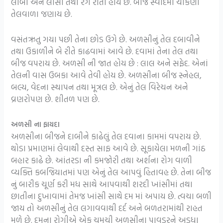
લાંબાં અને લીસાં તથા રંગે રાતાં હોય છે. બીજ સ્વાદમાં ચીકણા
તેલવાળા જણાય છે.
વસંતઋતુ ગયા પછી તેના છોડ ઉગે છે. અળસીનું તેલ દબાવીને
તથા ઉકાળીને બે રીતે કાઢવામાં આવે છે. દવામાં તેના તેલ તથા
બીજ વપરાય છે. અળસી ની જાત હોય છે : લાલ અને સફેદ. એનાં
તેલની વાસ ઉબકા આવે તેવી હોય છે. અળસીના બીજ સ્નેહલ,
બલ્ય, વેદના સ્થાપન તથા મૂત્રલ છે. એનું તેલ વિરેચન અને
વ્રણરોપણ છે. શીતળ પણ છે.
અળસી ના ફાયદા
અળસીના બીજને દાબીને કાઢેલું તેલ દવાના કામમાં વપરાય છે.
થોડા પ્રમાણમાં લેવાથી દસ્ત સાફ આવે છે. સૂકાયેલા મળની ગાંઠ
બહાર કાઢે છે. આંતરડા ની કમજોરી તથા અર્શના રોગ વાળી
વ્યક્તિ કબજિયાતમાં પણ એનું તેલ આપવું હિતાવહ છે. તેના બીજ
નું બારીક ચૂર્ણ કરી મધ સાથે આપવાથી શરદી ખાંસીમાં તથા
છાતીના દુખાવામાં તેમજ ખાંસી સાથે દમ માં અપાય છે. ત્વચા બળી
જાય તો અળસીનું તેલ લગાવવાથી દર્દ અને બળતરામાંથી રાહત
મળે છે. દમના રોગીએ એક ચમચી અળસીના પાવડરને અડધા