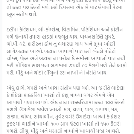
તો ફક્ત ૫૦ કૅલરી મળે. દહીં દિવસમાં એક બે વાર લેવાથી પેટમાં
ખૂબ સંતોષ થશે.
દહીંમાં કેલ્શિયમ, બી-કોમ્લેક્ષ, વિટામિન, પોટેશિયમ અને પ્રોટીન
મળે જેનાથી તમારા હાડકાં મજબૂત થાય, પાચનશક્તિ સુધરે,
બી.પી. ઘટે, શરીરના કોષ નું બંધારણ થાય અને ભૂખ ઓછી
લાગે.બટાકા ખાઓ. બટાકા ખાવાની વાત કરી એટલે પોટેટો
ચીપ્સ, વેફર અને બટાકા ના પરોઠા કે સમોસા ખાવાની વાત નથી
કરી. મીડિયમ સાઇઝના બટાકામાં ૭૫થી ૮૦ કૅલરી મળે. તેને બાફી
મરી, મીઠું અને થોડો લીંબુનો રસ નાખી ને નિરાંતે ખાય.
એવું લાગે, ગમશે અને ખાધા સંતોષ પણ થશે. આ જ રીતે બાફેલા
કે શેકેલા શક્કરિયા ખાશો તો કશું નાખ્યા વગર એમને એમ
ખાવાથી ગળ્યા લાગશે. એક નાના શક્કરિયામાં ફક્ત ૧૦૦ કૅલરી
મળશે. ઉગાડેલા કઠોળ ખાઓ. મગ, ચણા, વાલ, વટાણા, મઠ,
રાજમા, ચોળા, સોયાબીન, તુવેર વગેરે ઉગાડેલા ખાઓ કે પ્રેશર
કૂકર માં બાફીને ખાઓ. ૧૦૦ ગ્રામ જેટલા ખાશો તો ૧૫૦ કૅલરી
મળશે. લીંબુ, મીઠું અને મસાલો નાખીને ખાવાથી મજા આવશે.