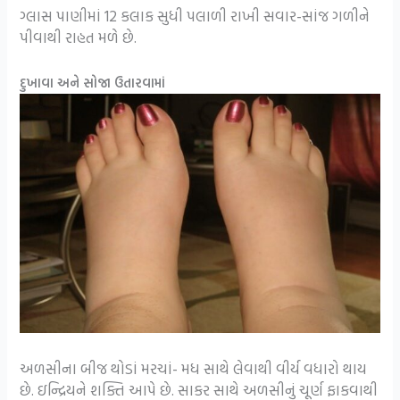
ગ્લાસ પાણીમાં 12 કલાક સુધી પલાળી રાખી સવાર-સાંજ ગળીને
પીવાથી રાહત મળે છે.
દુખાવા અને સોજા ઉતારવામાં
અળસીના બીજ થોડાં મરચાં- મધ સાથે લેવાથી વીર્ય વધારો થાય
છે. ઇન્દ્રિયને શક્તિ આપે છે. સાકર સાથે અળસીનું ચૂર્ણ ફાકવાથી