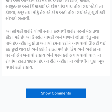
કોષ અને આમદોષ દર્દો મટે છે. અરીઠા ની છાલ, કલાઈ,
સાજીખાર અને શિકાકાઈ એ દરેક પાંચ પાંચ તોલા લઇ મહેંદી ના
ડોડવા, કપૂર તથા મીઠું તેલ એ દરેક અઢી તોલા લઈ એનું ચૂર્ણ કરી
સોગઠી બનાવી.
આ સોગઠી શરીરે ચોળી સ્નાન કરવાથી શરીર પરનો મેલ તથા
કીડા મટે છે. આ ઉપરાંત ચામડી અને વાળમાં ઝીણાં જંતુ નાશ
પામે છે.અરીઠાનું ફીણ બનાવી દમના દર્દીને આપવાથી ઊલટી થઈ
કફ છૂટો થાય છે અને દર્દીને રાહત મળે છે. હિંગ અને અરીઠા ના
ઘર નો લેપ બનાવી શકાય એને ગરમ કરી લગાવવાથી વાળ ના
રોગોમાં રાહત જણાય છે. આ રીતે અરીઠા ના ઔષધીય ગુણ ખૂબ
વધારે કહી શકાય.
Show Comments