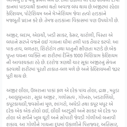
કાનમાં પાડવાથી કાનમાં થતો અવાજ બંધ થાય છે.અંજીરમાં રહેલા
કેલ્શિયમ, પોટેશિયમ અને મેગ્નેશિયમ જેવા તત્વો હાડકાંને
મજબૂતી પ્રદાન કરે છે. તેમજ હાડકાંના વિકાસમાં પણ ઉપયોગી છે.
અંજીર, બદામ, એલચી, ખડી સાકર, કેસર, ચારોળી, પિસ્તા એ
બધાને સરખે વજને લઈ ગાયના ઘીમાં તળી પાક તૈયાર કરવો. આ
પાક તાવ, બળતરા, શિરોરોગ તથા ધાતુની ક્ષીણતા મટાડે છે.એક
પુખ્ત વયના વ્યક્તિ ના શરીરમાં દૈનિક 1000 મિલિગ્રામ કેલ્શિયમ
ની આવશ્યકતા રહે છે. દરરોજ ત્રણથી ચાર સૂકા અંજીરનું સેવન
કરવાથી શરીરમાં પૂરતી તાકાત-બળ મળે છે અને કેલ્શિયમની જરૂર
પૂરી થાય છે.
અંજીર લીલા, ઉંબરાના પાકાં ફળ એ દરેક પાંચ તોલા, દ્રાક્ષ , મહુડા
, આલુબુખારા , સૂકા અંજીર , ગળોસત્વ , ગોખરુ, ખડરાળિયો,
કપૂરકાચલી,જવસોનાં મૂળ, ભાંગરો, અધેડો તથા કપૂર મધુર એ
દરેક એક એક તોલો લઈ, લીલી અરડૂસી અને સાકર એ દરેક ૧૦
તોલા એ સર્વેને ખૂબ ઘૂંટી અને સોપારી જેવડી ગોળીઓ બનાવી
શકાય. આ ગોળીને ગાયના દૂધમાં ઉકાળીને પિત્તજ્વર, અતિસાર,