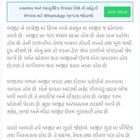
સ્વાસ્થ્ય અને આયુર્વેદિક ઉપચાર વિશે ની માહિતી
Join Now
મેળવવા માટે WhatsApp ગ્રુપ મા જોડાઓ
અંજીર ને અંગ્રેજી માં ફિગ્સ અને સંસ્કૃત માં અંજીર જ કહેવામાં
આવે છે . અંજીર ના ઝાડ મધ્યમ કદના હોય છે. તેનાં પાન પહોળા
હોય છે. તેની ડાળખીમાં તેમજ પાનમાં તોડતી વખતે તથા મૂળ માંથી
દૂધ નીકળે છે. એનું ફળ તો વડના ટેટા જેવા ડાળીએ પોપડાની જેમ
બાઝે છે. પર્વત પ્રદેશમાં થતા અંજીરની ઉપજ મોટા પ્રમાણમાં હોય
છે,પણ તે બગીચામાં થતા અંજીર કરતાં નાના હોય છે.
બજારમાં મળતાં અંજીર ચપટા તથા દોરામાં પરોવીને રાખવામાં
આવતા હોય છે. એને કાપતાં અંદરથી સફેદ પીળચટું કઠણ બીજ
મળી આવે છે. તે સ્વાદિષ્ટ અને ચીકણા હોય છે. અંજીર ગરમ
પ્રદેશની પેદાશ છે. સૂકા અંજીર અરબસ્તાન તરફથી આવે છે.
સફેદ, તાજાં અને મીઠાં અંજીર ઉત્તમ ગુણકારી હોય છે.
ચાલો આપણે હવે અંજીર ના ગુણો જોઈએ. અંજીર ગુણ માં પૌષ્ટિક
તથા પિત્તનાશક હોય છે. તે કફગ્ન, રેચક તથા શીતળ પણ હોય છે.