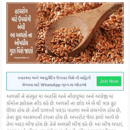
સ્વાસ્થ્ય અને આયુર્વેદિક ઉપચાર વિશે ની માહિતી
Join Now
મેળવવા માટે WhatsApp ગ્રુપ મા જોડાઓ
અળસી ને સંસ્કૃત મા અતસિ અને નીલપુષ્પા અને અંગ્રેજી માં
કોમોન ફ્લેક્સ સીડ કહે છે. અળસી ના છોડ એ બે થી ત્રણ ફૂટ
ઊંચા હોય છે. તેની ડાળખી પાંદડા પાતળા અને લંબગોળ હોય છે,
તેના ફૂલ આસમાની રંગના હોય છે. અખરોટ જેવા ફળો આવે છે
તેમાં અંદર બીજ હોય છે. તેને અળસી બીજ કહે છે. આ બીજ ચપટાં,