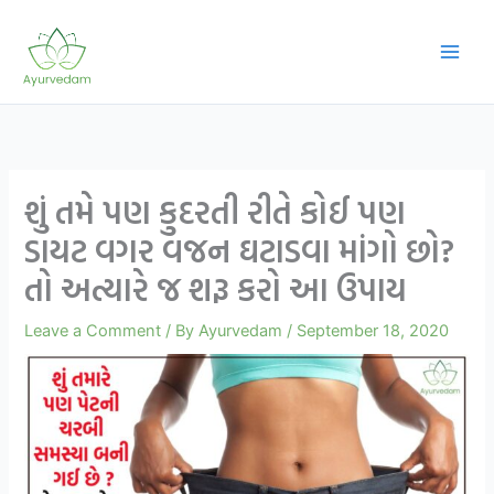
Skip
to
content
શું તમે પણ કુદરતી રીતે કોઈ પણ
ડાયટ વગર વજન ઘટાડવા માંગો છો?
તો અત્યારે જ શરૂ કરો આ ઉપાય
Leave a Comment
/ By
Ayurvedam
/
September 18, 2020