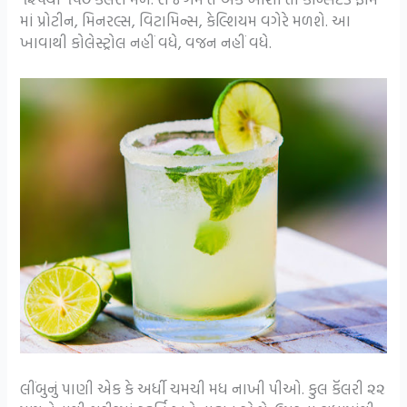
માં પ્રોટીન, મિનરલ્સ, વિટામિન્સ, કેલ્શિયમ વગેરે મળશે. આ
ખાવાથી કોલેસ્ટ્રોલ નહીં વધે, વજન નહીં વધે.
લીંબુનું પાણી એક કે અર્ધી ચમચી મધ નાખી પીઓ. કુલ કૅલરી ૨૨