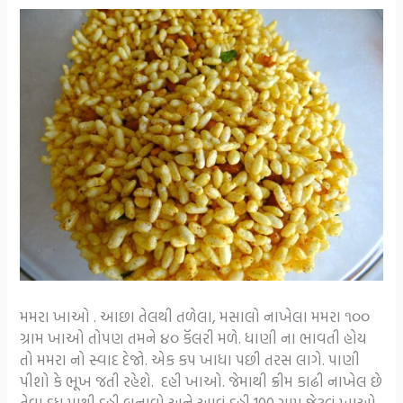
મમરા ખાઓ . આછા તેલથી તળેલા, મસાલો નાખેલા મમરા ૧૦૦
ગ્રામ ખાઓ તોપણ તમને ૪૦ કૅલરી મળે. ધાણી ના ભાવતી હોય
તો મમરા નો સ્વાદ દેજો. એક કપ ખાધા પછી તરસ લાગે. પાણી
પીશો કે ભૂખ જતી રહેશે. દહી ખાઓ. જેમાથી ક્રીમ કાઢી નાખેલ છે
તેવા દૂધ માથી દહી બનાવો અને આવું દહી 100 ગ્રામ જેટલું ખાઓ