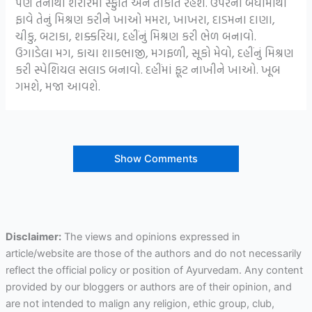
પણ તેનાથી શરીરમાં સ્ફુર્તિ અને તાકાત રહેશે. ઉપરના બધામાંથી
ફાવે તેનું મિશ્રણ કરીને ખાઓ મમરા, ખાખરા, દાડમના દાણા,
ચીકુ, બટાકા, શક્કરિયા, દહીંનું મિશ્રણ કરી ભેળ બનાવો.
ઉગાડેલા મગ, કાચા શાકભાજી, મગફળી, સૂકો મેવો, દહીંનું મિશ્રણ
કરી સ્પેશિયલ સલાડ બનાવો. દહીંમાં ફૂટ નાખીને ખાઓ. ખૂબ
ગમશે, મજા આવશે.
Show Comments
Disclaimer:
The views and opinions expressed in
article/website are those of the authors and do not necessarily
reflect the official policy or position of Ayurvedam. Any content
provided by our bloggers or authors are of their opinion, and
are not intended to malign any religion, ethic group, club,