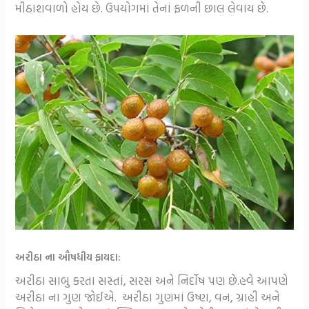
મીઠાશવાળો હોય છે. ઉપયોગમાં તેનાં ફળની છાલ લેવાય છે.
અરીઠા ના ઔષધીય ફાયદા:
અરીઠા સાબુ કરતા સસ્તાં, સરસ અને નિર્દોષ પણ છે.હવે આપણે
અરીઠા ના ગુણ જોઈએ. અરીઠા ગુણમાં ઉષ્ણ, વન, ગ્રાહી અને