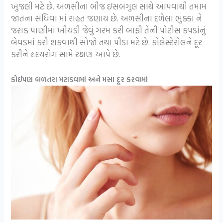
ખુજલી મટે છે. અળસીના બીજ ઇસબગુલ સાથે આપવાથી તમામ
જાતના સંધિવા માં રાહત જણાય છે. અળસીના દળેલા ભુક્કા ને
જરાક પાણીમાં ખીચડી જેવું ગરમ કરી બાફી તેની પોટીસ કપડાંનું
બેવડમાં કરી શકવાથી સોજો તથા પીડા મટે છે. કોલેસ્ટેરોલને દૂર
કરીને હૃદયરોગ સામે રક્ષણ આપે છે.
કોઈપણ બળતરા મટાડવામાં અને મસા દૂર કરવામાં