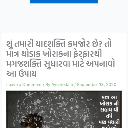
શું તમારી યાદશક્તિ કમજોર છે? તો
માત્ર થોડાક ખોરાકના ફેરફારથી
મગજશક્તિ સુધારવા માટે અપનાવો
આ ઉપાય
Leave a Comment
/ By
Ayurvedam
/
September 18, 2020