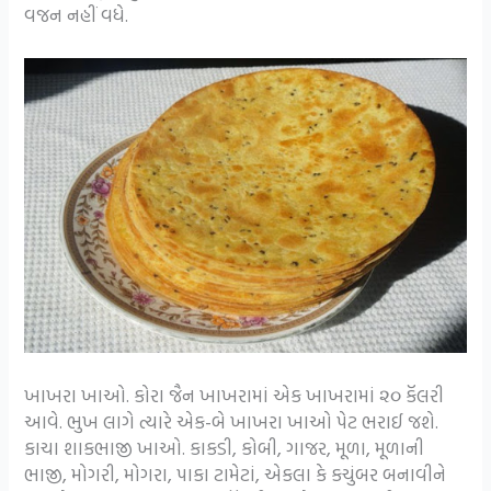
વજન નહીં વધે.
ખાખરા ખાઓ. કોરા જૈન ખાખરામાં એક ખાખરામાં ૨૦ કૅલરી
આવે. ભુખ લાગે ત્યારે એક-બે ખાખરા ખાઓ પેટ ભરાઈ જશે.
કાચા શાકભાજી ખાઓ. કાકડી, કોબી, ગાજર, મૂળા, મૂળાની
ભાજી, મોગરી, મોગરા, પાકા ટામેટાં, એકલા કે કચુંબર બનાવીને