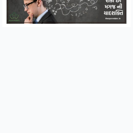
સ્વાસ્થ્ય અને આયુર્વેદિક ઉપચાર વિશે ની માહિતી
Join Now
મેળવવા માટે WhatsApp ગ્રુપ મા જોડાઓ
તમને નવાઈ લાગશે કે ખોરાકથી વળી મગજશક્તિ સુધરતી હશે
ખરી ? પણ વિજ્ઞાનીઓ એ પ્રયોગોથી સિદ્ધ કરેલ વાત છે. તમારું
મગજ પણ પોતાની શક્તિ માટે અને કશા પણ અવરોધો વગર
ચોક્કસ કામ કરી શકે તે માટે ખોરાકમાં મૂળ તત્ત્વો મિનરલ્સ અને
વિટામિન્સની યોગ્ય માત્રામાં લેવાથી તમારા મગજની શક્તિ સુધરી
શકે છે. તમારા મગજના કોષો કેવી રીતે કામ કરે છે ? મગજના
કોષોને એકબીજાને સાંકળ રાખનાર પાતળી દોરી જેવી ભાગ
સિનેપ્સ કહેવાય છે. બે મગજના કોષ આ સિનેપ્સથી જોડાયેલ
હોય છે.
તમે સૂઈ જાવ તે સિવાયના બધા જ સમય દરમિયાન સંદેશો