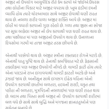
અંજીર નો ઉપયોગ આયુર્વેદિક રીતે કેમ કરવો એ જોઈએ.ઉધરસ
તથા લોહીના વિકાર માટે અંજીર વપરાય છે. ખૂબ ઠંડીમાં દમની
વ્યાધિ હોય ત્યારે ચોરઆમલા સાથે અંજીર લેવાથી ઘણી રાહત
થાય છે. નબળા શરીર વાળા અંજીર શક્તિ આપે છે. અંજીર માં
લોહી માં વધારો કરવાનો ગુણ રહેલો છે. ગળા તથા જીભ ના સોજા
પર સૂકા બાફેલા અંજીર નો લેપ કરવાથી પણ ઘણી રાહત થાય છે.
તથા પક્ષીઘાત માં પણ અંજીરનો ઉપયોગ થાય છે. ઉનાળાના
દિવસોમાં ગરમી માં તાજા અંજીર તરસ છીપાવે છે.
એનાથી પરસેવો થાય છે. અંજીર સ્ત્રીના રક્તપ્રદર રોગને મટાડે છે.
એનાથી ધાતુ પુષ્ટિ થાય છે. તેનાથી કબજિયાત મટે છે. ફેફસાંની
તકલીફમાં પણ અંજીર ઉપયોગી નીવડે છે. ચામડી ફાટી હોય ત્યારે
એના પાંદડાંને રાખ લગાવવાથી ચામડી ફાટતી અટકે છે અને
રૂઝાઈ જાય છે. અનીસૂન સાથે લગભગ દોઢેક મહિના એનો
ઉપયોગ કરવાથી છાતીમાં બળતરા, હૃદયની શરદી, યકૃત તથા
પ્લીહા ની બળતરા, મૂત્રપિંડની નબળાઈમાં પણ ઘણી રાહત થાય
છે. બદામ તથા પિસ્તા સાથે અંજીર નો ઉપયોગ કરવાથી શરીરમાં
બળ વધે છે સાથે સાથે બુદ્ધિ અને મગજના જ્ઞાનતંતુઓને પણ
સચેતન બનાવે છે.