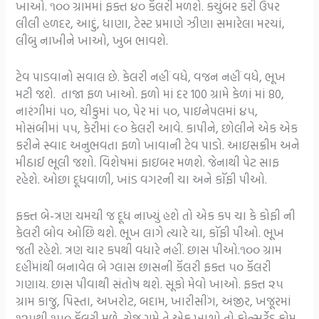
ખાઓ. ૧૦૦ ગ્રામમાં ફક્ત ૪૦ કૅલરી મળશે. કચુંબર કરી ઉપર
લીલી હળદર, આદું, ધાણા, ટેસ્ટ પ્રમાણે ઝીણા સમારેલા મરચાં,
લીંબુ નાખીને ખાઓ, ખુબ ભાવશે.
ટેવ પાડવાનો સવાલ છે. કેલરી નહીં વધે, વજન નહીં વધે, ભૂખ
મટી જશે. તાજા ફળ ખાઓ. ફળો માં દર 100 ગ્રામે કેળાં માં 80,
નારંગીમાં ૫૦, ચીકુમાં ૫૦, પેર માં ૫૦, પાઇનેપલમાં ૪૫,
મોસંબીમાં ૫૫, કેરીમાં ૯૦ કેલરી આવે. કાપીને, છોલીને એક એક
કરીને સ્વાદ અનુભવતા ફળો ખાવાની ટેવ પાડો. આઇસક્રીમ અને
મીઠાઈ ભૂલી જશો. વિશેષમાં ફાઇબર મળશે. જેનાથી પેટ સાફ
રહેશે. ઓછા દૂધવાળી, ખાંડ વગરની ચા અને કૉફી પીઓ.
ફક્ત બે-ત્રણ ચમચી જ દૂધ નાખ્યું હશે તો એક કપ ચા કે કોફી ની
કેલરી બોવ ઓછિ થશે. ભૂખ લાગે ત્યારે ચા, કૉફી પીઓ. ભૂખ
જતી રહેશે. ત્રણ ચાર કપથી વધારે નહીં. છાસ પીઓ.૧૦૦ ગ્રામ
દહીંમાંથી બનાવેલ બે ગ્લાસ છાસની કૅલરી ફક્ત ૫૦ કૅલરી
ગણાય. છાસ પીવાથી સંતોષ થશે. સૂકો મેવો ખાઓ. ફક્ત ૨૫
ગ્રામ કાજુ, પિસ્તા, અખરોટ, બદામ, ખારીસીંગ, અંજીર, ખજૂરમાં
૧૨૫થી ૧૫૦ કૅલરી મળે. રોજ ગમે તે એક ખાશો તો કોન્સર્ટેડ ફોમ