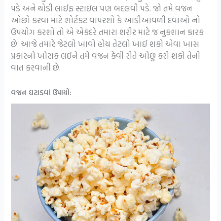
પડે અને થોડી લાઈફ સ્ટાઇલ પણ બદલવી પડે. જો તમે વજન
ઓછો કરવા માટે શોર્ટકટ વાપરશો કે આડીઆવળી દવાઓ નો
ઉપયોગ કરશો તો એ એકંદરે તમારા શરીર માટે જ નુકશાન કારક
છે. આજે તમારે જેટલો ખાવો હોય તેટલો ખાઈ શકો એવા ખાસ
પ્રકારનો ખોરાક લઈને તમે વજન કેવી રીતે ઓછું કરી શકો તેની
વાત કરવાની છે.
વજન ઘટાડવાં ઉપાયો: