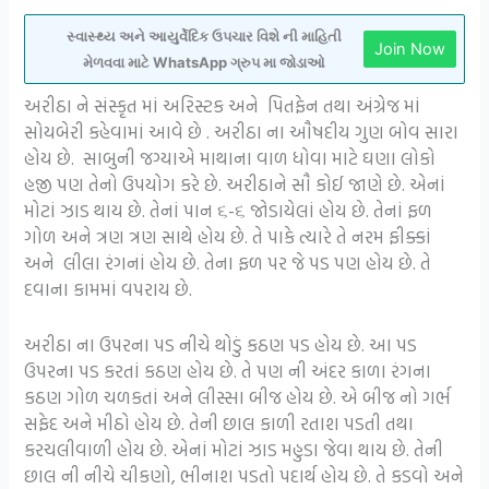
સ્વાસ્થ્ય અને આયુર્વેદિક ઉપચાર વિશે ની માહિતી
Join Now
મેળવવા માટે WhatsApp ગ્રુપ મા જોડાઓ
અરીઠા ને સંસ્કૃત માં અરિસ્ટક અને પિતફેન તથા અંગ્રેજ માં
સોયબેરી કહેવામાં આવે છે . અરીઠા ના ઔષદીય ગુણ બોવ સારા
હોય છે. સાબુની જગ્યાએ માથાના વાળ ધોવા માટે ઘણા લોકો
હજી પણ તેનો ઉપયોગ કરે છે. અરીઠાને સૌ કોઈ જાણે છે. એનાં
મોટાં ઝાડ થાય છે. તેનાં પાન ૬-૬ જોડાયેલાં હોય છે. તેનાં ફળ
ગોળ અને ત્રણ ત્રણ સાથે હોય છે. તે પાકે ત્યારે તે નરમ ફીક્કાં
અને લીલા રંગનાં હોય છે. તેના ફળ પર જે પડ પણ હોય છે. તે
દવાના કામમાં વપરાય છે.
અરીઠા ના ઉપરના પડ નીચે થોડું કઠણ પડ હોય છે. આ પડ
ઉપરના પડ કરતાં કઠણ હોય છે. તે પણ ની અંદર કાળા રંગના
કઠણ ગોળ ચળકતાં અને લીસ્સા બીજ હોય છે. એ બીજ નો ગર્ભ
સફેદ અને મીઠો હોય છે. તેની છાલ કાળી રતાશ પડતી તથા
કરચલીવાળી હોય છે. એનાં મોટાં ઝાડ મહુડા જેવા થાય છે. તેની
છાલ ની નીચે ચીકણો, ભીનાશ પડતો પદાર્થ હોય છે. તે કડવો અને