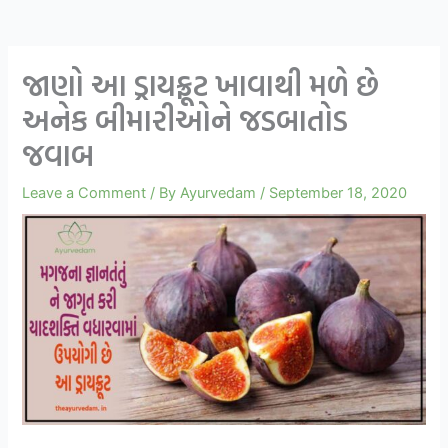
જાણો આ ડ્રાયફ્રૂટ ખાવાથી મળે છે
અનેક બીમારીઓને જડબાતોડ
જવાબ
Leave a Comment
/ By
Ayurvedam
/
September 18, 2020