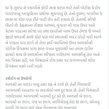
ઘા કે ગુમડા ને પકાવીને ફોડી સાફ કરવા માટે તેની પોટીસ કે લેપ
વાપરવાનું આયુર્વેદના ગ્રંથોમાં સૂચવાયું છે. તેનો દૂધમાં, પાણીમાં કે
છાસ માં કોઈ પણ રીતે વાટી લેપ કરી શકાય છે. તેનાથી સોજો
ઊતરે છે. ફેફસાંના તીક્ષ્ણ વરમમાં, મૂંઝારા ની ગાંઠ ઉપર અને
પેટના પડદાના સોજા પર તથા છાતીનો વરમ ઉપર તેમજ જે વખતે
જીર્ણ જ્વરની સાથે કોઈ પણ મર્મ સ્થાનની અંદર લોહી ચડી આવે
ને પાકતા વાર લાગે તો તેવા સર્વે વ્યાધિઓ ઉપર અળસીની
પોટીસ દિવસમાં પાંચ સાત વખત મૂકવાથી આ તમામ દર્દોમાં
ફાયદો થાય છે.અળસીના બીજના પાઉડરમાં અળસીનું તેલ અને
મધ મિક્સ કરી, આ મિશ્રણને રોજ મસા પર લગાવવાથી થોડા
દિવસમાં મસો ખરી પડશે.
સ્ત્રીરોગ માં ઉપયોગી
અળસી ના પાંદડા વાયુ તથા કફ ને ટાળે છે. તેની પિચકારી
આપવાથી આંતરડા માં ભરાયેલો મળ દૂર થાય છે. તેની પિચકારી
ગર્ભાશયમાં આપવાથી ખરાબી દૂર કરે છે. અળસી બે ભાગ,
બાવચી પા ભાગ, વજ પા ભાગ, નાળિયેરનું તેલ 10 ભાગ, ચોખ્ખું
પાણી 20 ભાગ લઈ એનું રીતસરનું તેલ બનાવવું.