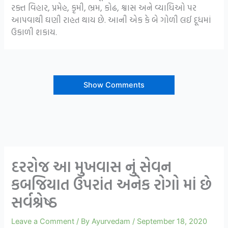
રક્ત વિહાર, પ્રમેહ, કૃમી, ભ્રમ, કોઢ, શ્વાસ અને વ્યાધિઓ પર
આપવાથી ઘણી રાહત થાય છે. આની એક કે બે ગોળી લઈ દૂધમાં
ઉકાળી શકાય.
Show Comments
દરરોજ આ મુખવાસ નું સેવન
કબજિયાત ઉપરાંત અનેક રોગો માં છે
સર્વશ્રેષ્ઠ
Leave a Comment
/ By
Ayurvedam
/
September 18, 2020