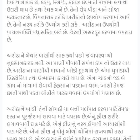
ત્રિદોષ નાશક છે. કડવું, સ્નિગ્ધ, કફઘ્ન છે. મોટી માત્રામાં લેવાથી
ઉલટી થાય છે તથા રેચક બને છે. તેનો લેપ પીડા અને સોજા
મટાડનાર છે. વિષનાશક તરીકે અરીઠાંનો ઉપયોગ કરવામાં આવે
છે. તેનો નસ્ય તરીકે ઉપયોગ કરી શકે . અરીઠાના ઉપયોગી
પાચનશક્તિ વધુ સક્રિય બને છે. ઝેરની અસર દૂર કરવામાં વપરાય
છે.
અરીઠાને બેચાર પાણીથી સાફ કર્યા પછી જ વાપરવા થી
નુકસાનકારક નથી. આ પાણી પીવાથી સર્પના ડંખ નો ઉતાર થાય
છે. અરીઠાના પાણીથી માથાનો ખોડો દૂર થાય છે. એમાં ધુમાડાથી
હિસ્ટોરિયા તથા ઉન્માદમાં ફાયદો થાય છે. એના ઝાડની જડ બે
ગ્રામ ની માત્રામાં લેવાથી ફેફસાંના પડદાના વરમ, ખાંસી તેમજ
છાતી માંથી પડતા લોહીને અટકાવવામાં ઉપયોગી ગણાય છે.
અરીઠાને ખાંડી તેની સોગઠી યા બત્તી ગર્ભપાત કરવા માટે તેમજ
દસ્તાન પૂરજોશમાં લાવવા માટે વપરાય છે.એનું ફીણ શરીરે
લગાવવાથી દાહ મટે છે. એનું ફીણનું નસ્ય લેવાથી આધાશીશી
પણ મટે છે. એનાં ફીણ નું પોતું બોળી યોનિમાં રાખવાથી તરત
પ્રસવ થાય છે. એ જ કારણને લઈને ગર્ભપાત કરવાના કામમાં તેનો