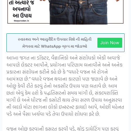
સ્વાસ્થ્ય અને આયુર્વેદિક ઉપચાર વિશે ની માહિતી
Join Now
મેળવવા માટે WhatsApp ગ્રુપ મા જોડાઓ
આખા જગત ના ડૉક્ટર, વૈજ્ઞાનિકો અને સંશોધકો એકી અવાજે
આપણે લેક્ટર આપીને, પ્રયોગના પરિણામ બનાવીને અને અનેક
પ્રકારના સંશોધન કરીને કહે છે કે “વધારે વજન એ રોગને
આમંત્રણ છે.” વધારે વજન થવાના કારણો પણ જણાવે છે અને
ઓછું કેવી રીતે કરવું તેનો અકસીર ઉપાય પણ બતાવે છે. આમ
છતાં એવું કેમ હશે કે પદ્ધતિસરનો સમય માંગી લે, સંકલ્પશક્તિ
માગી લે અને ધીરજ ની કસોટી થાય તેવા સરળ ઉપાય અનુસરવા
ની બદલે મોટા ભાગના લોકો ઇન્સ્ટન્ટ ફાયદો આપે, ઓછી મહેનત
પડે અને પૈસા ખર્ચવા પડે તેવા ઉપાયો શોધવા ફરે છે.
વજન ઓછું કરવાની કસરત કરવી પડે, થોડું ડાયેટિંગ પણ કરવું