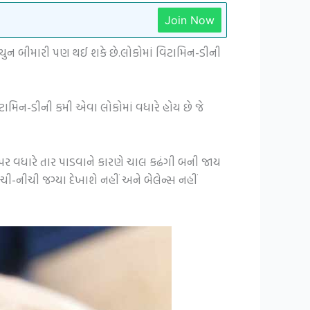
Join Now
મ્યુન બીમારી પણ થઈ શકે છે.લોકોમાં વિટામિન-ડીની
મિન-ડીની કમી એવા લોકોમાં વધારે હોય છે જે
ગ પર વધારે તાર પાડવાને કારણે ચાલ કઢંગી બની જાય
-નીચી જગ્યા દેખાશે નહીં અને બેલેન્સ નહીં