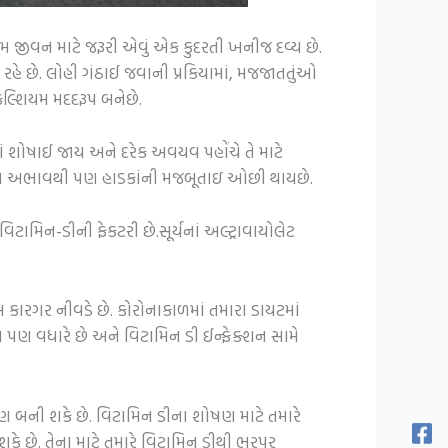
શિયમ જીવન માટે જરૂરી એવું એક કુદરતી ખનીજ દવ્ય છે.
 રહે છે. લોહી ગંઠાઈ જવાની પ્રકિયામાં, મજજાતતુંઓ
ેલ્શિયમ મદદરૂપ બનેછે.
માં શોષાઈ જાય અને દરેક અવયવ પહોંચે તે માટે
મીન-ડીના અભાવથી પણ હાડકાંની મજબૂતાઇ ઓછી થાયછે.
ામિન-ડીની ફેકટરી છે.સૂર્યનાં અલ્ટ્રાવાયોલેટ
 કારગર નીવડે છે. કોરોનાકાળમાં તમારા ડાયટમાં
રા પણ વધારે છે અને વિટામિન ડી ઈન્ફેક્શન સામે
ણ બની શકે છે. વિટામિન ડીના શોષણ માટે તમારે
કે છે. તેના માટે તમારે વિટામિન ડીથી ભરપૂર