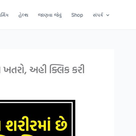
ાર્મિક
હેલ્થ
જાણવા જેવું
Shop
સંપર્ક
ો ખતરો, અહી ક્લિક કરી