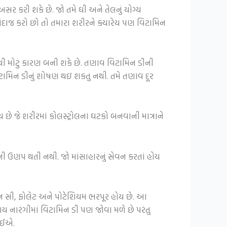
અસર કરી શકે છે. જો તમે ઘી અને તેલનું યોગ્ય
અંદાજ કરો છો તો તમારા શરીરને ક્યારેય પણ વિટામિન
ી મોટું કારણ બની શકે છે. તણાવ વિટામિન ડીની
િટામિન ડીનું શોષણ થઇ શકતુ નથી. તમે તણાવ દૂર
 છે જે શરીરમાં કોલસ્ટ્રોલના ઘટકો બનવાની માત્રાને
ી ઉણપ થતી નથી. જો માંસાહારનું સેવન કરતાં હોય
મિન સી, ફોલેટ અને પોટેશિયમ ભરપૂર હોય છે. આ
વાય નારંગીમાં વિટામિન ડી પણ જોવા મળે છે પરંતુ
જોઈએ.