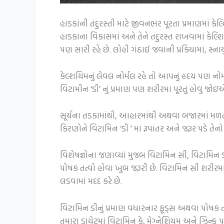
હાડકાંની તંદુરસ્તી માટે જીવનભર પૂરતા પ્રમાણમાં કે
હાડકાના વિકાસમાં અને તેને તંદુરસ્ત રાખવામાં કેલ્
પણ સારી રહે છે. લોહી ગંઠાઈ જવાની પ્રકિયામાં, સ્
કેલ્શયિમનું લેવલ નોર્મલ રહે તો આપનું હૃદય પણ નોર
વિટામીન ‘ડી’ નું પ્રમાણ પણ શરીરમાં પૂરતું હોવું
સૂર્યના તડકામાંથી, આહારમાંથી અથવા બજારમાં મળતા 
કિરણોને વિટામિન ‘ડી ’ માં રૂપાંતર અને જરૂર પડે તેન
વિશેષજ્ઞોના જણાવ્યાં મુજબ વિટામિન સી, વિટામિન 
પોષક તત્વો હોવા ખુબ જરૂરી છે. વિટામિન સી શરીરમા
લડવામાં મદદ કરે છે.
વિટામિન ડીનું પ્રમાણ વધારનાર ફૂડ્સ અથવા પોષક 
તમારા ડાયેટમાં વિટામિન કે, મેગ્નેશિયમ અને ઝિન્ક 