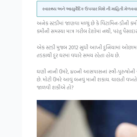
સ્વાસ્થ્ય અને આયુર્વેદિક ઉપચાર વિશે ની માહિતી મેળ
અનેક સ્ટડીમાં જાણવા મળ્યું છે કે વિટામિન-ડીની 
કમીની સમસ્યા માત્ર ગરીબ દેશોમાં નથી, પરંતુ પૈસાદ
એક સ્ટડી મુજબ 2012 સુધી આખી દુનિયામાં ઓછામાં
તડકાથી દૂર ઘરમાં વધારે સમય રહેતા હોય છે.
ઘણી નાની ઉમંરે, ૪૦ની આસપાસનાં સ્ત્રી-પુરુષોની 
છે. મોટી ઉંમરે આવું બનવું માની શકાય. ચાલતી વખ
જાળવી શકીએ તો?