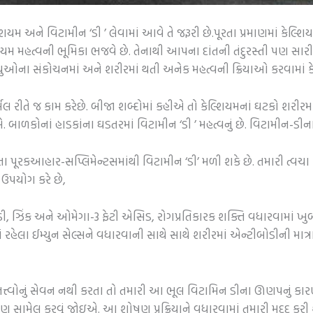
લ્શિયમ અને વિટામીન ‘ડી ’ લેવામાં આવે તે જરૂરી છે.પૂરતા પ્રમાણમાં કેલ્
શિયમ મહત્વની ભૂમિકા ભજવે છે. તેનાથી આપના દાંતની તંદુરસ્તી પણ સારી
નાયુઓના સંકોચનમાં અને શરીરમાં થતી અનેક મહત્વની ક્રિયાઓ કરવામાં ક
્મલ રીતે જ કામ કરેછે. બીજા શબ્દોમાં કહીએ તો કેલ્શિયમનાં ઘટકો શરીર
 જોઇએ. બાળકોનાં હાડકાંના ઘડતરમાં વિટામીન ‘ડી ’ મહત્વનું છે. વિટા
પૂરકઆહાર-સપ્લિમેન્ટસમાંથી વિટામીન ‘ડી’ મળી શકે છે. તમારી ત્વચા વિટ
ો ઉપયોગ કરે છે,
ડી, ઝિંક અને ઓમેગા-3 ફેટી એસિડ, રોગપ્રતિકારક શક્તિ વધારવામાં ખુબ
ં રહેલા ઈમ્યુન સેલ્સને વધારવાની સાથે સાથે શરીરમાં એન્ટીબોડીની માત્
તત્ત્વોનું સેવન નથી કરતા તો તમારી આ ભૂલ વિટામિન ડીના ઊણપનું કાર
પણ સામેલ કરવું જોઇએ. આ શોષણ પ્રક્રિયાને વધારવામાં તમારી મદદ કરી શ