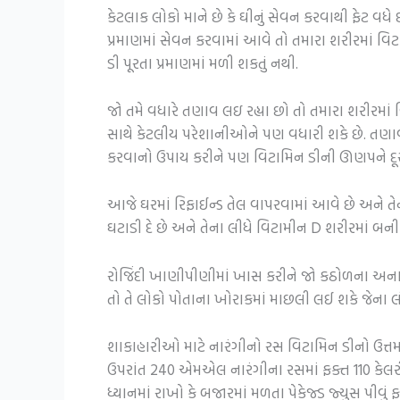
કેટલાક લોકો માને છે કે ઘીનું સેવન કરવાથી ફેટ વધે
પ્રમાણમાં સેવન કરવામાં આવે તો તમારા શરીરમાં વિ
ડી પૂરતા પ્રમાણમાં મળી શકતું નથી.
જો તમે વધારે તણાવ લઇ રહ્યા છો તો તમારા શરીરમા
સાથે કેટલીય પરેશાનીઓને પણ વધારી શકે છે. તણાવ ત
કરવાનો ઉપાય કરીને પણ વિટામિન ડીની ઊણપને દૂર
આજે ઘરમાં રિફાઈન્ડ તેલ વાપરવામાં આવે છે અને તેના
ઘટાડી દે છે અને તેના લીધે વિટામીન D શરીરમાં બની
રોજિંદી ખાણીપીણીમાં ખાસ કરીને જો કઠોળના અનાજ
તો તે લોકો પોતાના ખોરાકમાં માછલી લઈ શકે જેના
શાકાહારીઓ માટે નારંગીનો રસ વિટામિન ડીનો ઉત્તમ સ
ઉપરાંત 240 એમએલ નારંગીના રસમાં ફક્ત 110 કેલરી હોય
ધ્યાનમાં રાખો કે બજારમાં મળતા પેકેજ્ડ જ્યુસ પીવુ