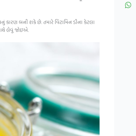
ું કારણ બની શકે છે. તમારે વિટામિન ડીના કેટલા
ાથે લેવું જોઇએ.