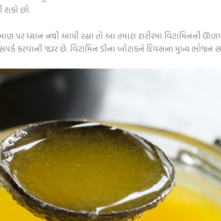
ી શકો છો.
પ્રમાણ પર ધ્યાન નથી આપી રહ્યા તો આ તમારા શરીરમાં વિટામિનની ઊણપન
થે સંપર્ક કરવાની જરૂર છે. વિટામિન ડીના ખોરાકને દિવસના મુખ્ય ભોજન સ