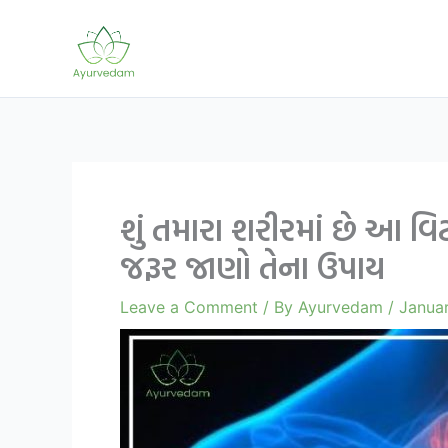
Skip
to
content
શું તમારા શરીરમાં છે આ વ
જરૂર જાણો તેના ઉપાય
Leave a Comment
/ By
Ayurvedam
/
Januar