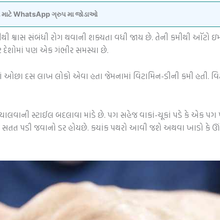
વવા માટે WhatsApp ગ્રુપ મા જોડાઓ
કમીથી શ્વાસ સંબંધી રોગ થવાની શક્યતા વધી જાય છે. તેની કમીથી ઑટો ઇ
ાર દેશોમાં પણ એક ગંભીર સમસ્યા છે.
 ઓછા દસ લાખ લોકો એવા હતા જેમનામાં વિટામિન-ડીની કમી હતી. વિટા
ચાલવાની સ્ટાઈલ બદલાવા માંડે છે. પગ સહેજ વાકાં-ચૂકાં પડે કે એક પ
તે સતત પડી જવાનો ડર હોયછે. કયાંક પથરો આવી જશે અથવા ખાડો કે ઊંચી