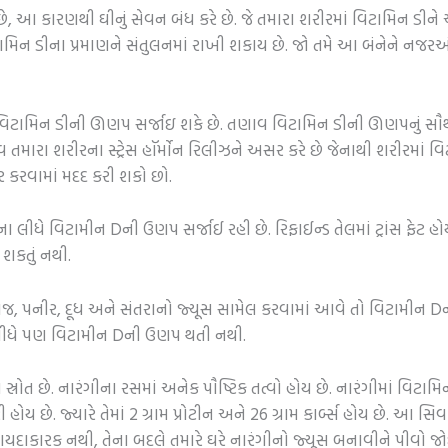
 છે, આ કારણથી ઘીનું સેવન બંધ કરે છે. જે તમારા શરીરમાં વિટામિન ડીને 
ટામિન ડીના પ્રમાણને સંતુલનમાં રાખી શકાય છે. જો તમે આ બંનેને નજર
ં વિટામિન ડીની ઊણપ સર્જાઇ શકે છે. તણાવ વિટામિન ડીની ઊણપનું સૌથ
મારા શરીરના સ્ટ્રેસ હૉર્મોન રિલીઝને અસર કરે છે જેનાથી શરીરમાં વ
 કરવામાં મદદ કરી શકો છો.
 લીધે વિટામીન Dની ઉણપ સર્જાઈ રહી છે. રિફાઈન્ડ તેલમાં ટ્રાંસ ફેટ હોય
 શકતું નથી.
, પનીર, દૂધ અને સંતરાનો જ્યૂસ સામેલ કરવામાં આવે તો વિટામીન Dન
 લીધે પણ વિટામીન Dની ઉણપ થતી નથી.
્રોત છે. નારંગીના રસમાં અનેક પૌષ્ટિક તત્વો હોય છે. નારંગીમાં વિટા
 છે. જ્યારે તેમાં 2 ગ્રામ પ્રોટીન અને 26 ગ્રામ કાર્બ્સ હોય છે. આ સિ
ં ફાયદાકારક નથી, તેના બદલે તમારે ઘરે નારંગીનો જ્યૂસ બનાવીને પીવો 