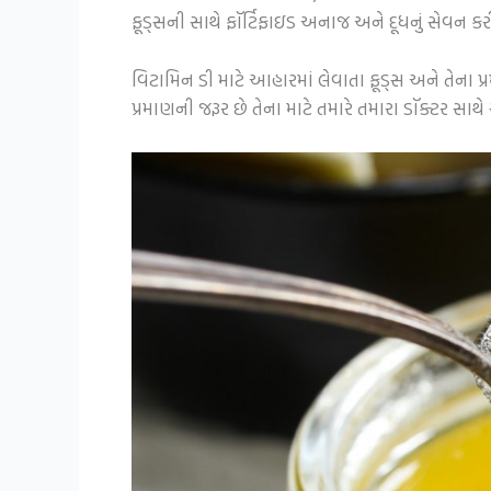
ફૂડ્સની સાથે ફૉર્ટિફાઇડ અનાજ અને દૂધનું સેવન કર
વિટામિન ડી માટે આહારમાં લેવાતા ફૂડ્સ અને તેના 
પ્રમાણની જરૂર છે તેના માટે તમારે તમારા ડૉક્ટર સા