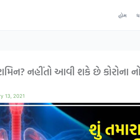
હોમ
ધ
િટામિન? નહીંતો આવી શકે છે કોરોના ન
y 13, 2021