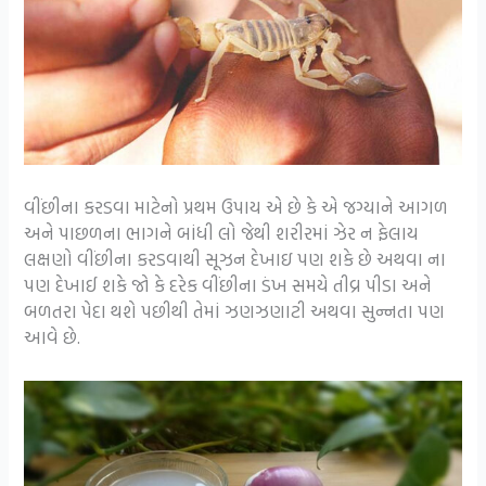
વીંછીના કરડવા માટેનો પ્રથમ ઉપાય એ છે કે એ જગ્યાને આગળ
અને પાછળના ભાગને બાંધી લો જેથી શરીરમાં ઝેર ન ફેલાય
લક્ષણો વીંછીના કરડવાથી સૂઝન દેખાઇ પણ શકે છે અથવા ના
પણ દેખાઈ શકે જો કે દરેક વીંછીના ડંખ સમયે તીવ્ર પીડા અને
બળતરા પેદા થશે પછીથી તેમાં ઝણઝણાટી અથવા સુન્નતા પણ
આવે છે.