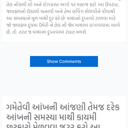
તેલ નીકળી લો અને રોગગ્રસ્ત અંગો પર મસાજ કરો. આ ઉપરાંત,
જાયફળનો ઉકાળો બનાવી અને તેમાં લવિંગ ભેળવીને પીવાથી
આ સમસ્યાને મૂળ માંથી દૂર કરે છે. માથાનો દુખાવો ટાળવા માટે
જો જાયફળ દૂધમાં ઉમેરી ને તેલ ની જેમ માથામાં લગાવવામાં આવે
છે, તો તરત જ માથાના દુખાવામાં રાહત મળશે.
Show Comments
ગમેતેવી આંખની આંજણી તેમજ દરેક
આંખની સમસ્યા માથી કાયમી
છૂટકારો મેળવવા જરૂર કરો આ