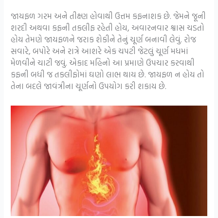
જાયફળ ગરમ અને તીક્ષ્ણ હોવાથી ઉત્તમ કફનાશક છે. જેમને જૂની
શરદી અથવા કફની તકલીફ રહેતી હોય, અવારનવાર શ્વાસ ચડતો
હોય તેમણે જાયફળને જરાક શેકીને તેનું ચૂર્ણ બનાવી લેવું. રોજ
સવારે, બપોરે અને રાત્રે આશરે એક ચપટી જેટલું ચૂર્ણ મધમાં
મેળવીને ચાટી જવું. એકાદ મહિનો આ પ્રમાણે ઉપચાર કરવાથી
કફની બધી જ તકલીફોમાં ઘણો લાભ થાય છે. જાયફળ ન હોય તો
તેના બદલે જાવંત્રીના ચૂર્ણનો ઉપયોગ કરી શકાય છે.