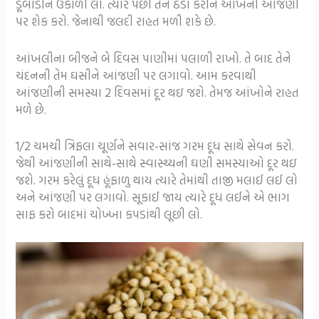
ડૂબાડીને ઉકાળી લો. ત્યાર પછી તેને ઠંડા કરીને આંખની આંજણી
પર શેક કરો. જેનાથી જલદી રાહત મળી શકે છે.
આંખલીના બીજને બે દિવસ પાણીમાં પલાળી રાખો. તે બાદ તેને
ચંદનની તેમ ઘસીને આંજણી પર લગાવો. આમ કરવાથી
આંજણીની સમસ્યા 2 દિવસમાં દૂર થઇ જશે. તેમજ આંખોને રાહત
મળે છે.
1/2 ચમચી ત્રિફલા ચૂર્ણને સવાર-સાંજ ગરમ દૂધ સાથે સેવન કરો.
જેથી આંજણીની સાથે-સાથે સ્વાસ્થ્યની ઘણી સમસ્યાઓ દૂર થઇ
જશે. ગરમ કરેલું દૂધ હૂંફાળુ થાય ત્યારે તેમાંથી તાજી મલાઈ લઈ લો
અને આંજણી પર લગાવો. સૂકાઈ જાય ત્યારે દૂધ લઈને એ ભાગ
સાફ કરો બાદમાં ચોખ્ખા કપડાંથી લૂછી લો.