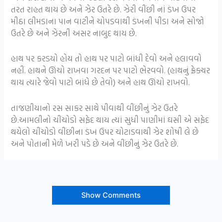
તરત રાહત થાય છે અને ઝેર ઉતરે છે. ઝેરી વીંછી નાં ડંખ ઉપર
મીઠા લીમડાના પાન વાટીને ચોપડવાથી ડંખની પીડા અને સોજો
ઉતરે છે અને ઝેરની અસર નાબુદ થાય છે.
હાથ પર કરડયો હોય તો હાથ પર પાટો બાંધી દેવો અને હલાવવો
નહીં. હાથને ઊંચો રાખવા ગરદન પર પાટો ભેરવવો. (હાથનું ફ્રેક્ચર
થાય ત્યારે જેવો પાટો બાંધે છે તેવો) અને હાથ ઊંચો રાખવો.
તાજણીયાનો રસ સાકર સાથે પીવાથી વીંછીનું ઝેર ઉતરે
છે.આમલીનો ચીંચોડો સફેદ થાય ત્યાં સુધી પાણીમાં ઘસી એ સફેદ
થયેલો ચીંચોડો વીંછીના ડંખ ઉપર ચોટાડવાથી ઝેર શોષી લે છે
અને પોતાની મેળે ખરી પડે છે અને વીંછીનું ઝેર ઉતરે છે.
Show Comments