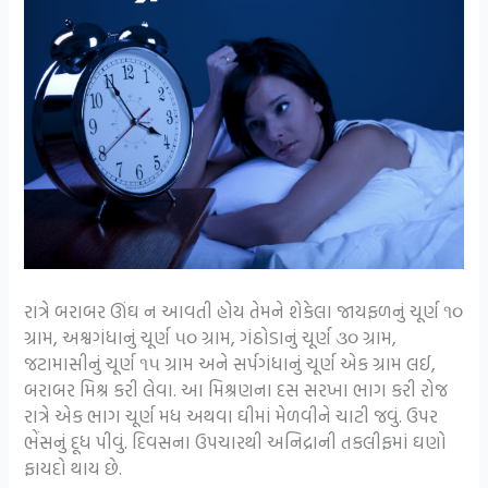
રાત્રે બરાબર ઊંઘ ન આવતી હોય તેમને શેકેલા જાયફળનું ચૂર્ણ ૧૦
ગ્રામ, અશ્વગંધાનું ચૂર્ણ ૫૦ ગ્રામ, ગંઠોડાનું ચૂર્ણ ૩૦ ગ્રામ,
જટામાસીનું ચૂર્ણ ૧૫ ગ્રામ અને સર્પગંધાનું ચૂર્ણ એક ગ્રામ લઈ,
બરાબર મિશ્ર કરી લેવા. આ મિશ્રણના દસ સરખા ભાગ કરી રોજ
રાત્રે એક ભાગ ચૂર્ણ મધ અથવા ઘીમાં મેળવીને ચાટી જવું. ઉપર
ભેંસનું દૂધ પીવું. દિવસના ઉપચારથી અનિદ્રાની તકલીફમાં ઘણો
ફાયદો થાય છે.