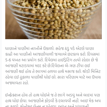
ધાણાને પાણીમાં નાખીને ઉકાળો. સહેજ ઠંડું પડે એટલે ધાણા
કાઢી આ પાણીનો આંજણીવાળી જગ્યાએ છંટકાવ કરો. દિવસમાં
5-6 વખત આ પ્રયોગ કરો. દિવેલમાં હાઈડ્રેટિંગ તત્વો રહેલા છે જે
આંજણી મટાડવામાં મદદ કરે છે.દિવેલના બે-ત્રણ ટીંપા લઈ
આંજણી થઈ હોય તે ભાગમાં હળવા હાથે મસાજ કરો. થોડી મિનિટ
રહેવા દઈ હૂંફાળા પાણીથી ધોઈ લો. સારા પરિણામ માટે આ ઉપાય
અજમાવતા રહો.
ઈન્ફેક્શન હોય તો હાથ ધોઈને જ તે ભાગે અડવું અને બાદમાં પણ
હાથ ધોઇ લેવા. આંજણીને ફોડવી કે દબાવવી નહી. આઇ મેક અપ
ના કરવો. કોન્ટેક્ટ લેન્સ ન પહેરવા. આંખ અને પાંપણની