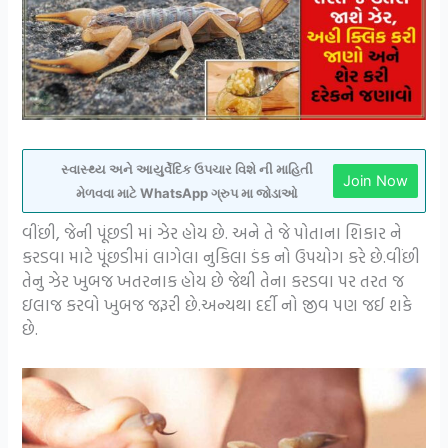
સ્વાસ્થ્ય અને આયુર્વેદિક ઉપચાર વિશે ની માહિતી
Join Now
મેળવવા માટે WhatsApp ગ્રુપ મા જોડાઓ
વીંછી, જેની પૂંછડી માં ઝેર હોય છે. અને તે જે પોતાના શિકાર ને
કરડવા માટે પૂંછડીમાં લાગેલા નુકિલા ડંક નો ઉપયોગ કરે છે.વીંછી
તેનુ ઝેર ખુબજ ખતરનાક હોય છે જેથી તેના કરડવા પર તરત જ
ઇલાજ કરવો ખુબજ જરૂરી છે.અન્યથા દર્દી નો જીવ પણ જઈ શકે
છે.