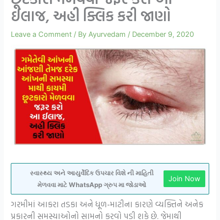
ઈલાજ, અહી ક્લિક કરી જાણો
Leave a Comment
/ By
Ayurvedam
/
December 9, 2020
સ્વાસ્થ્ય અને આયુર્વેદિક ઉપચાર વિશે ની માહિતી
Join Now
મેળવવા માટે WhatsApp ગ્રુપ મા જોડાઓ
ગરમીમાં આકરા તડકા અને ધૂળ-માટીના કારણે વ્યક્તિને અનેક
પ્રકારની સમસ્યાઓનો સામનો કરવો પડી શકે છે. જેમાથી