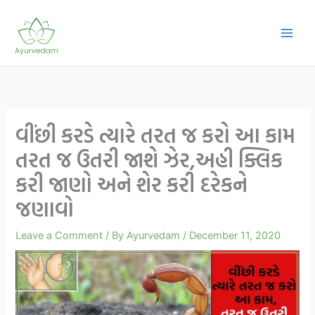
Skip
to
content
વીંછી કરડે ત્યારે તરત જ કરો આ કામ
તરત જ ઉતરી જાશે ઝેર,અહી ક્લિક
કરી જાણો અને શેર કરી દરેકને
જણાવો
Leave a Comment
/ By
Ayurvedam
/
December 11, 2020