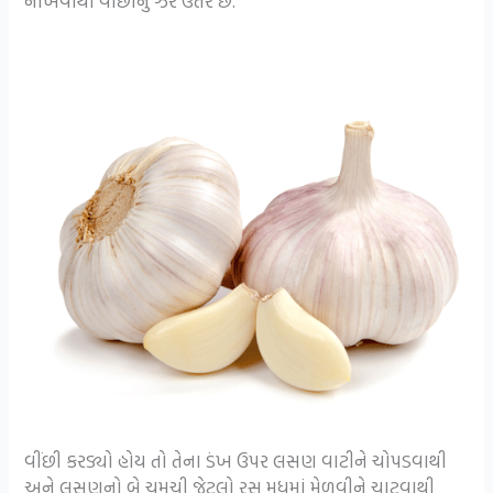
નાખવાથી વીંછીનું ઝેર ઉતરે છે.
વીંછી કરડ્યો હોય તો તેના ડંખ ઉપર લસણ વાટીને ચોપડવાથી
અને લસણનો બે ચમચી જેટલો રસ મધમાં મેળવીને ચાટવાથી