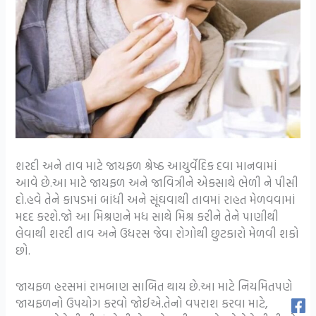
શરદી અને તાવ માટે જાયફળ શ્રેષ્ઠ આયુર્વેદિક દવા માનવામાં
આવે છે.આ માટે જાયફળ અને જાવિત્રીને એકસાથે ભેળી ને પીસી
દો.હવે તેને કાપડમાં બાંધી અને સૂંઘવાથી તાવમાં રાહત મેળવવામાં
મદદ કરશે.જો આ મિશ્રણને મધ સાથે મિશ્ર કરીને તેને પાણીથી
લેવાથી શરદી તાવ અને ઉધરસ જેવા રોગોથી છુટકારો મેળવી શકો
છો.
જાયફળ હરસમાં રામબાણ સાબિત થાય છે.આ માટે નિયમિતપણે
જાયફળનો ઉપયોગ કરવો જોઈએ.તેનો વપરાશ કરવા માટે,