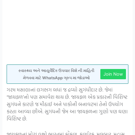
સ્વાસ્થ્ય અને આયુર્વેદિક ઉપચાર વિશે ની માહિતી
Join Now
મેળવવા માટે WhatsApp ગ્રુપ મા જોડાઓ
ગરમ મસાલાનાં લગભગ બધાં જ દ્રવ્યો સુગંધીદાર છે. જેમાં
‘જાયફળ’નો પણ સમાવેશ થાય છે. જાયફળ એક પ્રકારની વિશિષ્ટ
સુગંધને કારણે જ મીઠાઈ અને પાકોની બનાવટમાં તેનો ઉપયોગ
કરતા આવ્યા છીએ. સુગંધની જેમ આ જાયફળના ગુણો પણ ઘણા
વિશિષ્ટ છે.
જાયફળનાં મોટાં વૃક્ષો ભારતમાં કોંકણ, કર્ણાટક, મલબાર, મદ્રાસ,