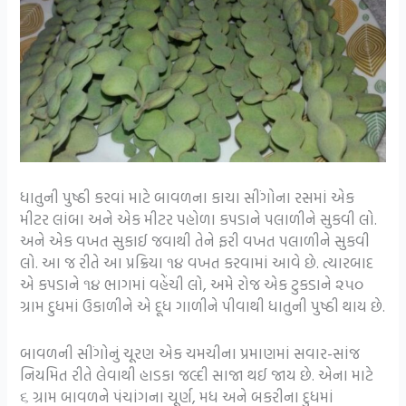
ધાતુની પુષ્ઠી કરવાં માટે બાવળના કાચા સીંગોના રસમાં એક
મીટર લાંબા અને એક મીટર પહોળા કપડાને પલાળીને સુકવી લો.
અને એક વખત સુકાઈ જવાથી તેને ફરી વખત પલાળીને સુકવી
લો. આ જ રીતે આ પ્રક્રિયા ૧૪ વખત કરવામાં આવે છે. ત્યારબાદ
એ કપડાને ૧૪ ભાગમાં વહેંચી લો, અમે રોજ એક ટુકડાને ૨૫૦
ગ્રામ દુધમાં ઉકાળીને એ દૂધ ગાળીને પીવાથી ધાતુની પુષ્ઠી થાય છે.
બાવળની સીંગોનું ચૂરણ એક ચમચીના પ્રમાણમાં સવાર-સાંજ
નિયમિત રીતે લેવાથી હાડકા જલ્દી સાજા થઈ જાય છે. એના માટે
૬ ગ્રામ બાવળને પંચાંગના ચૂર્ણ, મધ અને બકરીના દુધમાં