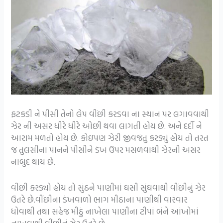
ફટકડી ને પીસી તેનો લેપ વીંછી કરડવા ના સ્થાન પર લગાવવાથી
ઝેર ની અસર ધીરે ધીરે ઓછી થવા લાગતી હોય છે. અને દર્દી ને
આરામ મળતો હોય છે. કોઇપણ ઝેરી જીવજંતુ કરડ્યું હોય તો તરત
જ તુલસીના પાનને પીસીને ડંખ ઉપર મસળવાથી ઝેરની અસર
નાબુદ થાય છે.
વીંછી કરડ્યો હોય તો સુંઠને પાણીમાં ઘસી સુંઘવાથી વીંછીનું ઝેર
ઉતરે છે.વીંછીના ડંખવાળો ભાગ મીઠાના પાણીથી વારંવાર
ધોવાથી તથા સહેજ મીઠું નાખેલા પાણીના ટીપાં બંને આંખોમાં