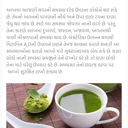
આંખમાં આંજણી થવાની સમસ્યા દરેક ઉંમરના લોકોને થઇ શકે
છે. તેમની આંખની પાંપણની નીચે અને ઉપર લાલ રંગના દાણા
જેવું થઇ જાય છે. ભલે આ સમસ્યા જોવામાં નાની લાગે છે. પરંતુ
તેના કારણે આંખમાં દુખાવો, જ્વલન, ખંજવાળ, આંખમાંથી
પાણી નીકળવાની સમસ્યા થાય છે. બેક્ટેરિયા ઉત્પન્ન થવાથી
વિટામિન A,Dની ઉણપને લઇને તેમજ કબ્જના કારણે થનારી આ
સમસ્યાઓના કારણે આંખો માટે નુક્શાનદાયક હોય શકે છે. ઘણા
લોકો નાની સમસ્યા સમજીને તેને ઇગ્નોર કરે છે. તો ઘણા લોકો
તેના માટે ઘરેલું ઉપચાર કરે છે. સમયસર તેનો ઇલાજ કરવા પર
આંખો સુરક્ષિત રાખી શકાય છે.