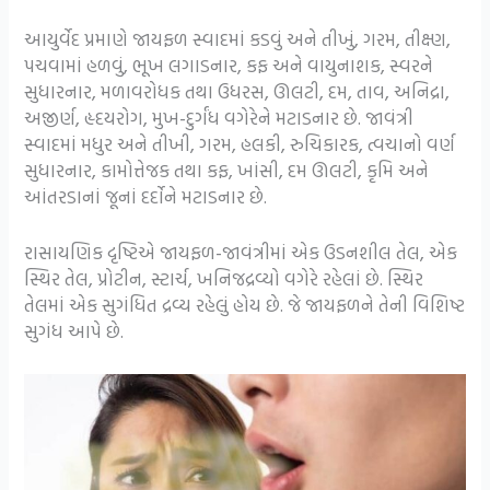
આયુર્વેદ પ્રમાણે જાયફળ સ્વાદમાં કડવું અને તીખું, ગરમ, તીક્ષ્ણ,
પચવામાં હળવું, ભૂખ લગાડનાર, કફ અને વાયુનાશક, સ્વરને
સુધારનાર, મળાવરોધક તથા ઉધરસ, ઊલટી, દમ, તાવ, અનિદ્રા,
અજીર્ણ, હૃદયરોગ, મુખ-દુર્ગંધ વગેરેને મટાડનાર છે. જાવંત્રી
સ્વાદમાં મધુર અને તીખી, ગરમ, હલકી, રુચિકારક, ત્વચાનો વર્ણ
સુધારનાર, કામોત્તેજક તથા કફ, ખાંસી, દમ ઊલટી, કૃમિ અને
આંતરડાનાં જૂનાં દર્દોને મટાડનાર છે.
રાસાયણિક દૃષ્ટિએ જાયફળ-જાવંત્રીમાં એક ઉડનશીલ તેલ, એક
સ્થિર તેલ, પ્રોટીન, સ્ટાર્ચ, ખનિજદ્રવ્યો વગેરે રહેલાં છે. સ્થિર
તેલમાં એક સુગંધિત દ્રવ્ય રહેલું હોય છે. જે જાયફળને તેની વિશિષ્ટ
સુગંધ આપે છે.