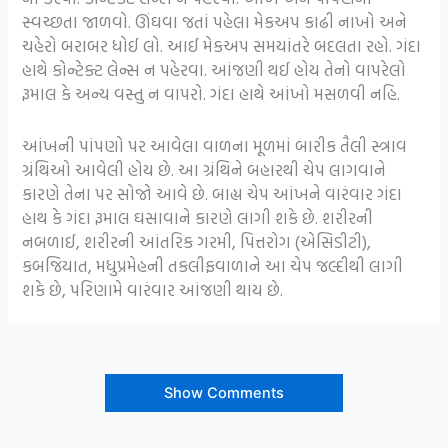
સ્વચ્છતા જાળવો. ઊંઘવા જતાં પહેલા મેકઅપ કાઢી નાખો અને
ચહેરો બરાબર ધોઈ લો. આઈ મેકઅપ સમયાંતરે બદલતા રહો. ગંદા
હાથે કોન્ટેક્ટ લેન્સ ન પહેરવા. આંજણી થઈ હોય તેનો વાપરેલો
રૂમાલ કે અન્ય વસ્તુ ન વાપરો. ગંદા હાથે આંખો મસળવી નહિ.
આંખની પાંપણો પર આવેલા વાળના મૂળમાં બારીક તૈલી સ્ત્રાવ
ગ્રંથિઓ આવેલી હોય છે. આ ગ્રંથિને બહારથી ચેપ લાગવાને
કારણે તેના પર સોજો આવે છે. બાહ્ય ચેપ આંખને વારંવાર ગંદા
હાથ કે ગંદા રૂમાલ ઘસાવાને કારણે લાગી શકે છે. શરીરની
નબળાઈ, શરીરની આંતરિક ગરમી, પિત્તરોગ (એસિડીટી),
કબજિયાત, મધુપ્રમેહની તકલીફવાળાને આ ચેપ જલ્દીથી લાગી
શકે છે, પરિણામે વારંવાર આંજણી થાય છે.
Show Comments