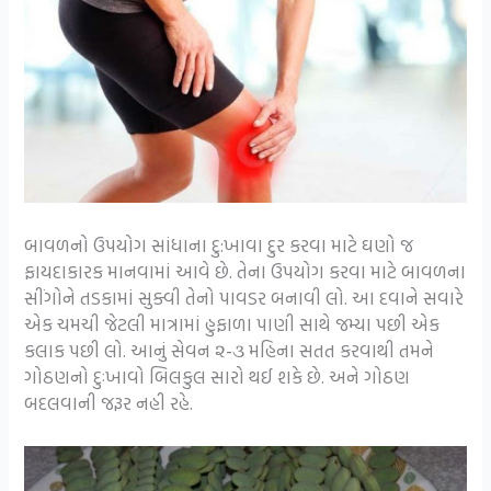
બાવળનો ઉપયોગ સાંધાના દુ:ખાવા દુર કરવા માટે ઘણો જ
ફાયદાકારક માનવામાં આવે છે. તેના ઉપયોગ કરવા માટે બાવળના
સીંગોને તડકામાં સુક્વી તેનો પાવડર બનાવી લો. આ દવાને સવારે
એક ચમચી જેટલી માત્રામાં હુફાળા પાણી સાથે જમ્યા પછી એક
કલાક પછી લો. આનું સેવન ૨-૩ મહિના સતત કરવાથી તમને
ગોઠણનો દુઃખાવો બિલકુલ સારો થઈ શકે છે. અને ગોઠણ
બદલવાની જરૂર નહી રહે.