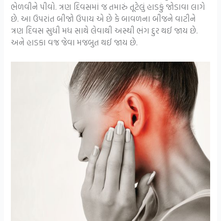
ભેળવીને પીવો. ત્રણ દિવસમાં જ તમારું તૂટેલું હાડકું જોડાવા લાગે
છે. આ ઉપરાંત બીજો ઉપાય એ છે કે બાવળના બીજને વાટીને
ત્રણ દિવસ સુધી મધ સાથે લેવાથી અસ્થી ભંગ દુર થઈ જાય છે.
અને હાડકા વજ્ર જેવા મજબુત થઈ જાય છે.