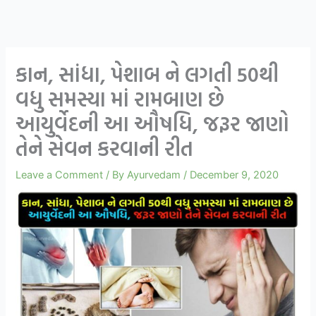
કાન, સાંધા, પેશાબ ને લગતી 50થી
વધુ સમસ્યા માં રામબાણ છે
આયુર્વેદની આ ઔષધિ, જરૂર જાણો
તેને સેવન કરવાની રીત
Leave a Comment
/ By
Ayurvedam
/
December 9, 2020