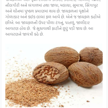
નીલગીરી અને બંગાળમાં તથા જાવા, મલાયા, સુમાત્રા, સિંગાપુર
અને ચીનમાં પુષ્કળ પ્રમાણમાં થાય છે. જાયફળનાં વૃક્ષોને
ગોળાકાર અને કંઈક લાંબાં ફળ આવે છે. એને જ જાયફળ કહીએ
છીએ. આ જાયફળની ઉપર પીળા રંગનું, પાતળું, જાળીદાર
આવરણ હોય છે. જે સુકાવાથી ફાટીને છૂટું પડી જાય છે. આ
આવરણને જાવંત્રી કહે છે.