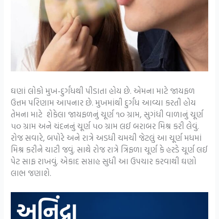
ઘણાં લોકો મુખ-દુર્ગંધથી પીડાતા હોય છે. એમના માટે જાયફળ
ઉત્તમ પરિણામ આપનાર છે. મુખમાંથી દુર્ગંધ આવ્યા કરતી હોય
તેમના માટે શેકેલા જાયફળનું ચૂર્ણ ૧૦ ગ્રામ, સુગંધી વાળાનું ચૂર્ણ
૫૦ ગ્રામ અને ચંદનનું ચૂર્ણ ૫૦ ગ્રામ લઈ બરાબર મિશ્ર કરી લેવું.
રોજ સવારે, બપોરે અને રાત્રે અડધી ચમચી જેટલું આ ચૂર્ણ મધમાં
મિશ્ર કરીને ચાટી જવું. સાથે રોજ રાત્રે ત્રિફળા ચૂર્ણ કે હરડે ચૂર્ણ લઈ
પેટ સાફ રાખવું. એકાદ સપ્તાહ સુધી આ ઉપચાર કરવાથી ઘણો
લાભ જણાશે.