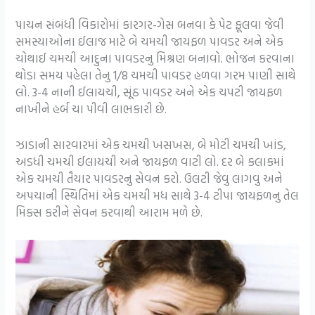
પાચન સંબંધી વિકારોમાં કારગર-ગેસ બનવા કે પેટ ફૂલવા જેવી
સમસ્યાઓના ઈલાજ માટે બે ચમચી જાયફળ પાવડર અને એક
ચોથાઈ ચમચી આદુના પાવડરનુ મિશ્રણ બનાવો. ભોજન કરવાના
થોડા સમય પહેલા તેનુ 1/8 ચમચી પાવડર હળવા ગરમ પાણી સાથે
લો. 3-4 નાની ઈલાયચી, સૂંઠ પાવડર અને એક ચપટી જાયફળ
નાખીને હર્બ ચા પીવી લાભકારી છે.
ઝાડાની સારવારમાં એક ચમચી ખસખસ, બે મોટી ચમચી ખાંડ,
અડધી ચમચી ઈલાયચી અને જાયફળ વાટી લો. દર બે કલાકમાં
એક ચમચી તૈયાર પાવડરનુ સેવન કરો. ઉલટી જેવુ લાગવુ અને
અપચાની સ્થિતિમાં એક ચમચી મધ સાથે 3-4 ટીપા જાયફળનુ તેલ
મિક્સ કરીને સેવન કરવાથી આરામ મળે છે.