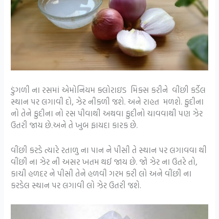
ડુંગળી ના રસમાં એમોનિયમ ક્લોરાઇડ મિક્સ કરીને વીંછી કર્ડેલ
સ્થાન પર લગાવી દો, ઝેર નીકળી જશે. અને રાહત મળશે. ફુદીના
નો તેને ફુદીના નો રસ પીવાથી અથવા ફુદીનો ચાવવાથી પણ ઝેર
ઉતરી જાય છે.અને તે ખુબ ફાયદા કારક છે.
વીંછી કરડે ત્યારે રતાળુ ના પાન ને પીસી તે સ્થાન પર લગાવવા થી
વીંછી ના ઝેર ની અસર ખતમ થઈ જાય છે. જો ઝેર ના ઉતરે તો,
કાચી હળદર ને પીસી તેને હળવી ગરમ કરી લો અને વીંછી ના
કરડેલ સ્થાન પર લગાવી લો ઝેર ઉતરી જશે.