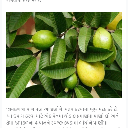
રોકવામાં મદદ કરે છે.
જામફળના પાન પણ આંજણીને ખતમ કરવામાં ખૂબ મદદ કરે છે.
આ ઉપાય કરવા માટે એક પેનમાં થોડાક પ્રમાણમાં પાણી લો અને
તેમા જામફળના 4 પાનને સ્વચ્છ કપડામાં બાંધીને પાણીમાં