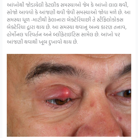
આંખોથી જોડાયેલી કેટલીક સમસ્યાઓ જેમ કે આંખો લાલ થવી,
સોજો આવવો કે આંજણી થવી જેવી સમસ્યાઓ જોવા મળે છે. આ
સમસ્યા ધૂળ -માટીથી ફેલાનારા બેક્ટેરિયાછી તે સ્ટૈફિલોકોકસ
બેક્ટેરિયા દ્વારા થાય છે. આ સમસ્યા થવાનું અન્ય કારણ તનાવ,
હોર્મોનલ પરિવર્તન અને બ્લીફેરાઇટિસ સામેલ છે. આંખો પર
આંજણી થવાથી ખૂબ દુખાવો થાય છે.