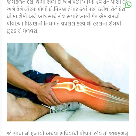
જાયફળને દેશી ઘીમાં ભેળી દો અને પછી ખાઓ.હવે તેને પીસી લો
અને તેને લોટમાં ભેળી દો.મિશ્રણ તૈયાર કર્યા પછી ફરીથી તેને દેશી
ઘી માં શેકો અને ખાંડ સાથે રોજ સવારે ખાલી પેટ એક ચમચી
પીવો.આ મિશ્રણનો નિયમિત વપરાશ કરવાથી હરસના રોગથી
છુટકારો મેળવશે.
જો સાંધા નો દુખાવો અથવા સંધિવાથી પીડાતા હોવ તો જાયફળનું