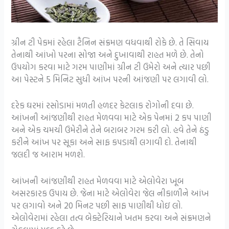
ગ્રીન ટી પેકમાં રહેલા ટૈનિન સંક્રમણ વધવાથી રોકે છે. તે સિવાય
તેનાથી આંખો પરના સોજા અને દુખાવાથી રાહત મળે છે. તેનો
ઉપયોગ કરવા માટે ગરમ પાણીમાં ગ્રીન ટી ઉમેરો અને ત્યાર પછી
આ પેસ્ટને 5 મિનિટ સુધી આંખ પરની આંજણી પર લગાવી લો.
દરેક ઘરમાં રસોડામાં મળતી હળદર કેટલાક રોગોની દવા છે.
આંખની આંજણીથી રાહત મેળવવા માટે એક પેનમાં 2 કપ પાણી
અને એક ચમચી ઉમેરીને તેને બરાબર ગરમ કરી લો. હવે તેને ઠંડુ
કરીને આંખ પર સૂકા અને સાફ કપડાથી લગાવી દો. તેનાથી
જલદી જ આરામ મળશે.
આંખની આંજણીથી રાહત મેળવવા માટે એલોવેરા ખૂબ
અસરકારક ઉપાય છે. જેના માટે એલોવેરા જેલ નીકાળીને આંખ
પર લગાવો અને 20 મિનટ પછી સાફ પાણીથી ધોઇ લો.
એલોવેરામાં રહેલા તત્વ બેક્ટેરિયાને ખતમ કરવા અને સંક્રમણને