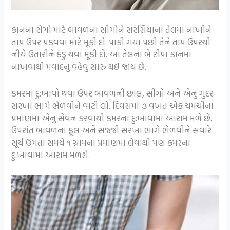
કાનના રોગો માટે બાવળના સીંગોને સરસિયાના તેલમાં નાખીને
તાપ ઉપર પકવવા માટે મૂકી દો. પાકી ગયા પછી તેને તાપ ઉપરથી
નીચે ઉતારીને ઠંડુ થવા મૂકી દો. આ તેલના બે ટીપા કાનમાં
નાખવાથી મવાદનું વહેવું સારું થઈ જાય છે.
કમરમાં દુ:ખાવો થવા ઉપર બાવળની છાલ, સીંગો અને એનુ ગુંદર
સરખા ભાગે ભેળવીને વાટી લો. દિવસમાં ૩ વખત એક ચમચીના
પ્રમાણમાં એનું સેવન કરવાથી કમરના દુ:ખાવામાં આરામ મળે છે.
ઉપરાંત બાવળના ફૂલ અને સજ્જી સરખા ભાગે ભેળવીને સવારે
સૂર્ય ઉગતા સમયે ૧ ગ્રામના પ્રમાણમાં લેવાથી પણ કમરના
દુ:ખાવામાં આરામ મળશે.