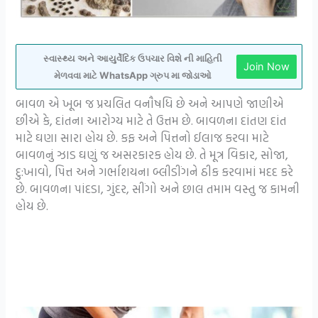
સ્વાસ્થ્ય અને આયુર્વેદિક ઉપચાર વિશે ની માહિતી
Join Now
મેળવવા માટે WhatsApp ગ્રુપ મા જોડાઓ
બાવળ એ ખૂબ જ પ્રચલિત વનૌષધિ છે અને આપણે જાણીએ
છીએ કે, દાંતના આરોગ્ય માટે તે ઉત્તમ છે. બાવળના દાંતણ દાંત
માટે ઘણા સારા હોય છે. કફ અને પિત્તનો ઈલાજ કરવા માટે
બાવળનું ઝાડ ઘણું જ અસરકારક હોય છે. તે મૂત્ર વિકાર, સોજા,
દુ:ખાવો, પિત્ત અને ગર્ભાશયના બ્લીડીંગને ઠીક કરવામાં મદદ કરે
છે. બાવળના પાંદડા, ગુંદર, સીંગો અને છાલ તમામ વસ્તુ જ કામની
હોય છે.