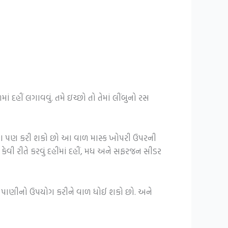
હીં લગાવવું. તમે ઇચ્છો તો તેમાં લીંબુનો રસ
પયોગ પણ કરી શકો છો આ વાળ માસ્ક ખોપરી ઉપરની
કેવી રીતે કરવું દહીંમાં દહીં, મધ અને સફરજન સીડર
્ય પાણીનો ઉપયોગ કરીને વાળ ધોઈ શકો છો. અને