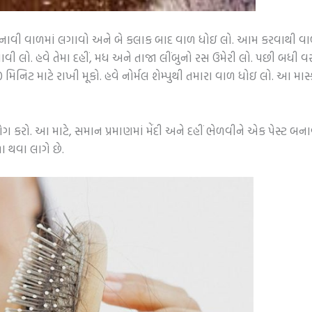
 બનાવી વાળમાં લગાવો અને બે કલાક બાદ વાળ ધોઇ લો. આમ કરવાથી વ
 બનાવી લો. હવે તેમા દહીં, મધ અને તાજા લીંબુનો રસ ઉમેરી લો. પછી બધ
નિટ માટે રાખી મૂકો. હવે નોર્મલ શેમ્પુથી તમારા વાળ ધોઇ લો. આ માસ્ક સ
ોગ કરો. આ માટે, સમાન પ્રમાણમાં મેંદી અને દહીં ભેળવીને એક પેસ્ટ બ
 થવા લાગે છે.