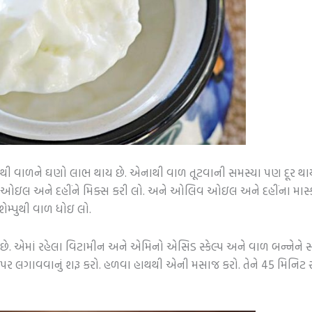
 વાળને ઘણો લાભ થાય છે. એનાથી વાળ તૂટવાની સમસ્યા પણ દૂર થાય છે
ઓઇલ અને દહીંને મિક્સ કરી લો. અને ઓલિવ ઓઇલ અને દહીંના માસ્
શેમ્પુથી વાળ ધોઇ લો.
ોય છે. એમાં રહેલા વિટામીન અને એમિનો એસિડ સ્કેલ્પ અને વાળ બન્નેને સ
લગાવવાનું શરૂ કરો. હળવા હાથથી એની મસાજ કરો. તેને 45 મિનિટ સુધી