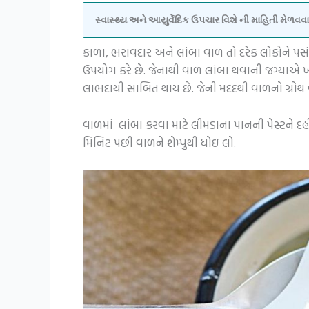
સ્વાસ્થ્ય અને આયુર્વેદિક ઉપચાર વિશે ની માહિતી મેળ
કાળા, ભરાવદાર અને લાંબા વાળ તો દરેક લોકોને પસંદ 
ઉપયોગ કરે છે. જેનાથી વાળ લાંબા થવાની જગ્યાએ 
લાભદાયી સાબિત થાય છે. જેની મદદથી વાળનો ગ્રોથ
વાળમાં લાંબા કરવા માટે લીમડાના પાનની પેસ્ટને દ
મિનિટ પછી વાળને શેમ્પુથી ધોઇ લો.