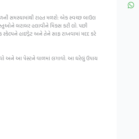
ાળની સમસ્યામાંથી રાહત મળશે: એક સ્વચ્છ બાઉલ
ી વસ્તુઓને બરાબર હલાવીને મિક્સ કરી લો. પછી
્કેલ્પને હાઇડ્રેટ અને તેને સાફ રાખવામાં મદદ કરે
નાવો અને આ પેસ્ટને વાળમાં લગાવો. આ ઘરેલું ઉપાય