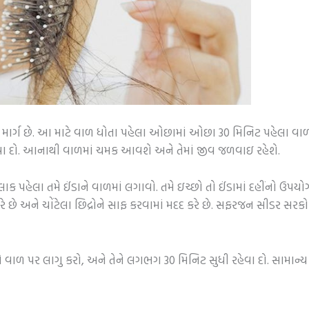
્ગ છે. આ માટે વાળ ધોતા પહેલા ઓછામાં ઓછા 30 મિનિટ પહેલા વાળમાં દ
કાવા દો. આનાથી વાળમાં ચમક આવશે અને તેમાં જીવ જળવાઇ રહેશે.
ક પહેલા તમે ઈંડાને વાળમાં લગાવો. તમે ઇચ્છો તો ઈંડામાં દહીંનો ઉ
રે છે અને ચોંટેલા છિદ્રોને સાફ કરવામાં મદદ કરે છે. સફરજન સીડર સરકો 
ે વાળ પર લાગુ કરો, અને તેને લગભગ 30 મિનિટ સુધી રહેવા દો. સામાન