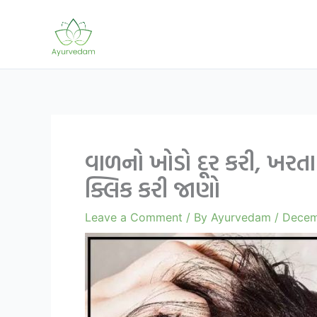
Skip
to
content
વાળનો ખોડો દૂર કરી, ખરત
ક્લિક કરી જાણો
Leave a Comment
/ By
Ayurvedam
/
Decem