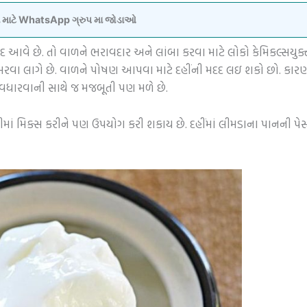
વવા માટે WhatsApp ગ્રુપ મા જોડાઓ
આવે છે. તો વાળને ભરાવદાર અને લાંબા કરવા માટે લોકો કેમિકલ્સયુક્ત શ
ખરવા લાગે છે. વાળને પોષણ આપવા માટે દહીંની મદદ લઇ શકો છો. કારણ
 વધારવાની સાથે જ મજબૂતી પણ મળે છે.
હીમાં મિક્સ કરીને પણ ઉપયોગ કરી શકાય છે. દહીંમાં લીમડાના પાનની પ