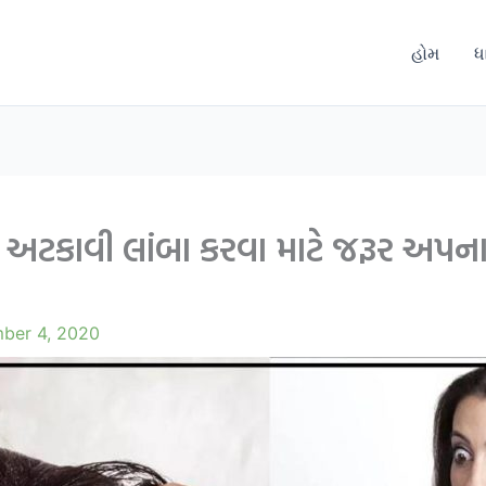
હોમ
ધ
ા અટકાવી લાંબા કરવા માટે જરૂર અપ
ber 4, 2020