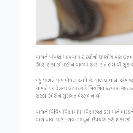
વાળને પોષણ આપવા માટે દહીંનો ઉપયોગ પણ ઉત્તમ માર
ઉમેરી શકો છો. દહીંને વાળમાં સારી રીતે લગાવી સૂ
ઈંડુ વાળને પણ પોષણ આપે છે. વાળ ધોવાના એક કલા
ચામડી પર તેલના ઉત્પાદનને નિયંત્રિત કરવામાં મદદ ક
સરકો ઉમેરીને સુસંગત પેસ્ટ બનાવો.
વાળને વિવિધ વિભાગોમાં વિભાજીત કરો અને માસ્કન
વાળ ધોવા માટે હળવા શેમ્પૂનો ઉપયોગ કરી શકો છો.