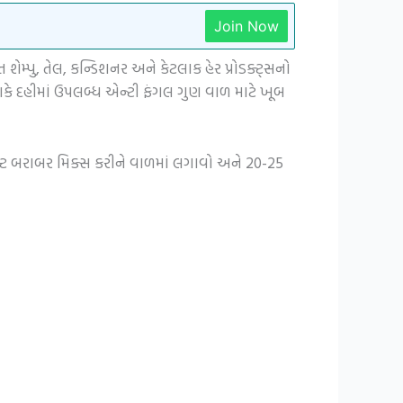
Join Now
ેમ્પુ, તેલ, કન્ડિશનર અને કેટલાક હેર પ્રોડક્ટ્સનો
કે દહીમાં ઉપલબ્ધ એન્ટી ફંગલ ગુણ વાળ માટે ખૂબ
ેસ્ટ બરાબર મિક્સ કરીને વાળમાં લગાવો અને 20-25