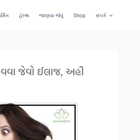
ાર્મિક
હેલ્થ
જાણવા જેવું
Shop
સંપર્ક
નાવવા જેવો ઈલાજ, અહી