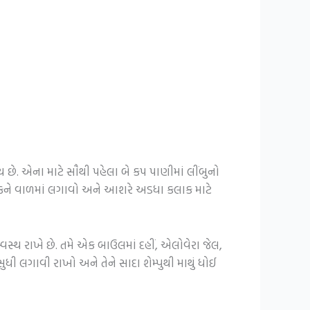
. એના માટે સૌથી પહેલા બે કપ પાણીમાં લીંબુનો
કને વાળમાં લગાવો અને આશરે અડધા કલાક માટે
્વસ્થ રાખે છે. તમે એક બાઉલમાં દહીં, એલોવેરા જેલ,
 લગાવી રાખો અને તેને સાદા શેમ્પુથી માથું ધોઈ