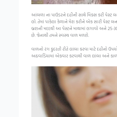
આંબળા ના પાઉડરને દહીની સાથે મિક્સ કરી પેસ્ટ
લો. તેમાં પાકેલા કેળાને મેશ કરીને એક સારી પેસ્ટ
બ્રશની મદદથી આ પેસ્ટને માથામાં લગાવો અને 25-30 મિ
છે. જેનાથી તમને સ્વસ્થ વાળ મળશે.
વાળનો રંગ કુદરતી રીતે લાંબા કરવા માટે દહીનો ઉપય
અઠવાડિયામાં એકવાર કરવાથી વાળ લાંબા અને કાળા