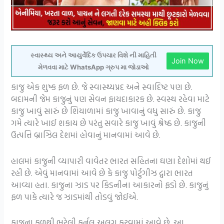
સ્વાસ્થ્ય અને આયુર્વેદિક ઉપચાર વિશે ની માહિતી
Join Now
મેળવવા માટે WhatsApp ગ્રુપ મા જોડાઓ
કાજુ એક શુષ્ક ફળ છે. જે સ્વાસ્થ્યપ્રદ અને સ્વાદિષ્ટ પણ છે.
બદામની જેમ કાજુનું પણ સેવન ફાયદાકારક છે. સ્વસ્થ રહેવા માટે
કાજુ ખાવું સારું છે શિયાળામાં કાજુ ખાવાનું વધુ સારું છે. કાજુ
ગમે ત્યારે ખાઈ શકાય છે પરંતુ સવારે કાજુ ખાવું શ્રેષ્ઠ છે. કાજુની
ઉત્પત્તિ બ્રાઝિલ દેશમાં હોવાનું માનવામાં આવે છે.
હાલમાં કાજુની વ્યાપારી વાવેતર ભારત સહિતના ઘણા દેશોમાં થઈ
રહી છે. એવું માનવામાં આવે છે કે કાજુ પોર્ટુગીઝ દ્વારા ભારત
આવ્યા હતા. કાજુના ઝાડ પર કિડનીના આકારનો ફડો છે. કાજુનું
ફળ પાકે ત્યારે જ ઝાડમાંથી તોડવું જોઈએ.
કાજુના ફળથી ભરેલી કર્નલ અલગ કરવામાં આવે છે. આ