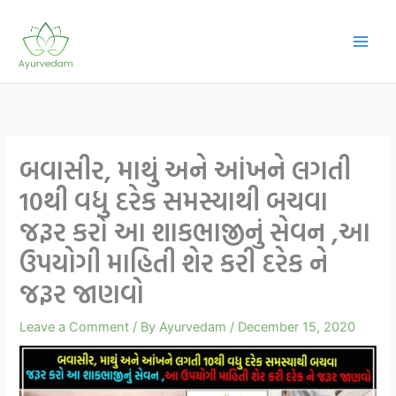
Skip
to
content
બવાસીર, માથું અને આંખને લગતી
10થી વધુ દરેક સમસ્યાથી બચવા
જરૂર કરો આ શાકભાજીનું સેવન ,આ
ઉપયોગી માહિતી શેર કરી દરેક ને
જરૂર જાણવો
Leave a Comment
/ By
Ayurvedam
/
December 15, 2020