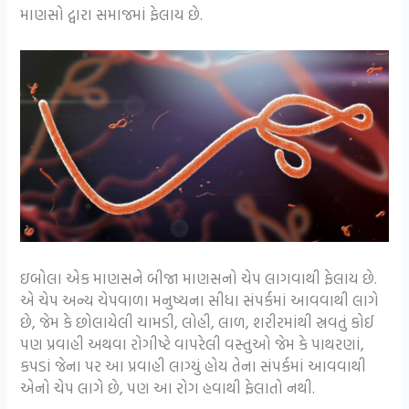
માણસો દ્વારા સમાજમાં ફેલાય છે.
ઇબોલા એક માણસને બીજા માણસનો ચેપ લાગવાથી ફેલાય છે.
એ ચેપ અન્ય ચેપવાળા મનુષ્યના સીધા સંપર્કમાં આવવાથી લાગે
છે, જેમ કે છોલાયેલી ચામડી, લોહી, લાળ, શરીરમાંથી સ્રવતું કોઈ
પણ પ્રવાહી અથવા રોગીષ્ટે વાપરેલી વસ્તુઓ જેમ કે પાથરણાં,
કપડાં જેના પર આ પ્રવાહી લાગ્યું હોય તેના સંપર્કમાં આવવાથી
એનો ચેપ લાગે છે, પણ આ રોગ હવાથી ફેલાતો નથી.