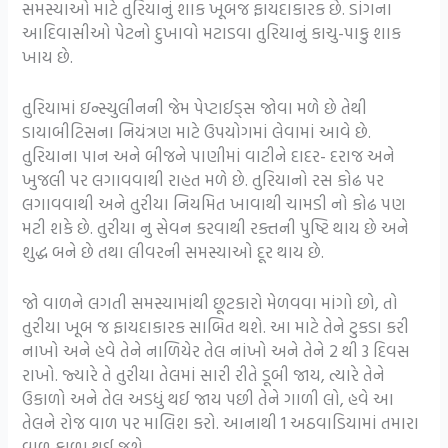
સમસ્યાઓ માટે તુરિયાનું શાક ખૂબજ ફાયદાકારક છે. ડાંગના
આદિવાસીઓ પેટનો દુખાવો મટાડવા તુરિયાનું કાચુ-પાકુ શાક
ખાય છે.
તુરિયામાં ઇન્સ્યુલીનની જેમ પેપ્ટાઈડ્સ જોવા મળે છે તેથી
ડાયાબીટિસના નિયંત્રણ માટે ઉપયોગમાં લેવામાં આવે છે.
તુરિયાના પાન અને બીજને પાણીમાં વાટીને દાદર- દરાજ અને
ખુજલી પર લગાવવાથી રાહત મળે છે. તુરિયાનો રસ કોઢ પર
લગાવવાથી અને તુરીયા નિયમિત ખાવાથી ચામડી નો કોઢ પણ
મટી શકે છે. તુરીયા નુ સેવન કરવાથી રક્તની પુષ્ટિ થાય છે અને
શુદ્ધ બને છે તથા લીવરની સમસ્યાઓ દૂર થાય છે.
જો વાળને લગતી સમસ્યામાંથી છૂટકારો મેળવવા માંગો છો, તો
તુરીયા ખૂબ જ ફાયદાકારક સાબિત થશે. આ માટે તેને ટુકડા કરી
નાખો અને હવે તેને નાળિયેર તેલ નાંખો અને તેને 2 થી 3 દિવસ
રાખો. જ્યારે તે તુરીયા તેલમાં સારી રીતે ડૂબી જાય, ત્યારે તેને
ઉકાળો અને તેલ અડધું થઈ જાય પછી તેને ગાળી લો, હવે આ
તેલને રોજ વાળ પર માલિશ કરો. આનાથી 1 અઠવાડિયામાં તમારા
વાળ કાળા થઈ જશે.