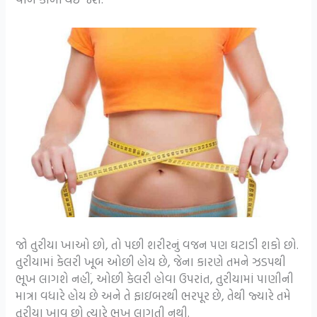
જો તુરીયા ખાઓ છો, તો પછી શરીરનું વજન પણ ઘટાડી શકો છો.
તુરીયામાં કેલરી ખૂબ ઓછી હોય છે, જેના કારણે તમને ઝડપથી
ભૂખ લાગશે નહીં, ઓછી કેલરી હોવા ઉપરાંત, તુરીયામાં પાણીની
માત્રા વધારે હોય છે અને તે ફાઇબરથી ભરપૂર છે, તેથી જ્યારે તમે
તુરીયા ખાવ છો ત્યારે ભૂખ લાગતી નથી.