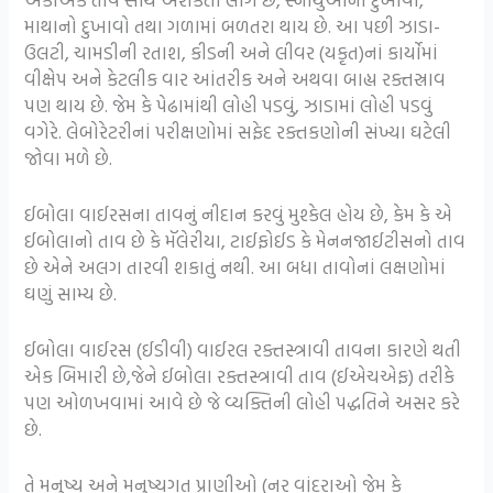
માથાનો દુખાવો તથા ગળામાં બળતરા થાય છે. આ પછી ઝાડા-
ઉલટી, ચામડીની રતાશ, કીડની અને લીવર (યકૃત)નાં કાર્યોમાં
વીક્ષેપ અને કેટલીક વાર આંતરીક અને અથવા બાહ્ય રક્તસ્રાવ
પણ થાય છે. જેમ કે પેઢામાંથી લોહી પડવું, ઝાડામાં લોહી પડવું
વગેરે. લેબોરેટરીનાં પરીક્ષણોમાં સફેદ રક્તકણોની સંખ્યા ઘટેલી
જોવા મળે છે.
ઈબોલા વાઈરસના તાવનું નીદાન કરવું મુશ્કેલ હોય છે, કેમ કે એ
ઈબોલાનો તાવ છે કે મૅલેરીયા, ટાઈફોઈડ કે મેનનજાઈટીસનો તાવ
છે એને અલગ તારવી શકાતું નથી. આ બધા તાવોનાં લક્ષણોમાં
ઘણું સામ્ય છે.
ઈબોલા વાઈરસ (ઈડીવી) વાઈરલ રક્તસ્ત્રાવી તાવના કારણે થતી
એક બિમારી છે,જેને ઈબોલા રક્તસ્ત્રાવી તાવ (ઈએચએફ) તરીકે
પણ ઓળખવામાં આવે છે જે વ્યક્તિની લોહી પદ્ધતિને અસર કરે
છે.
તે મનુષ્ય અને મનુષ્યગત પ્રાણીઓ (નર વાંદરાઓ જેમ કે