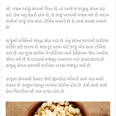
જો વજન ઓછું થવાની ચિંતા છે, તો આજે જ કાજુનું સેવન શરૂ
કરો. તેમાં વધુ કેલરી હોય છે, જે કાજુ ખાવાથી વજન વધે છે. બદામ
સાથેનો કાજુ એક સારું ટોનિક બનાવે છે જે તમને સ્વસ્થ બનાવે
છે.
કાજુની શક્તિનો સમૃદ્ધ સ્રોત પણ છે. તેનું સેવન કરવાથી શરીરમાં
શક્તિ ફરી ભરાય છે. થાક દૂર કરવા માટે કાજુ એક સારું ટોનિક
પણ છે. આ શુષ્ક ફળોમાં મેગ્નેશિયમ અને કેલ્શિયમ જેવા ખનીજ
જોવા મળે છે જે હાડકાંને મજબૂત બનાવવા માટે ફાયદાકારક છે.
કાજુનું સેવન કરવાથી શરીરના હાડકાં મજબૂત બને છે.
કાજુનાં સેવનથી કેન્સર જેવી જીવલેણ બીમારી સામે પણ બચી
શકાય છે. કાજુમાં ભરપૂર માત્રામાં પ્રોટીન હોય છે. તેની સાથે સાથે
તેમાં વિટામિન-બી પણ હાજર હોય છે.