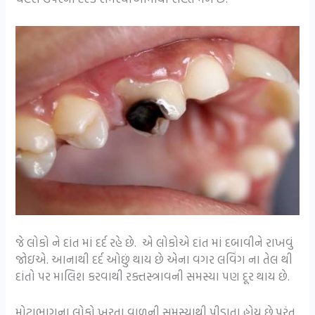
જે લોકો ને દાંત માં દર્દ રહે છે. એ લોકોએ દાંત માં દબાવીને રાખવું
જોઇએ. આનાથી દર્દ ઓછું થાય છે એના વગર લવિંગ ના તેલ થી
દાંતો પર માલિશ કરવાથી રક્તસ્ત્રાવની સમસ્યા પણ દૂર થાય છે.
મોટાભાગના લોકો ખરતા વાળની સમસ્યાથી પીડાતા હોય છે.પરંતુ