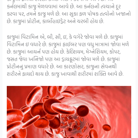
કર્નલમાંથી કાજુ મેળવવામાં આવે છે. આ કર્નલની ત્વચાને દૂર
કરવા પર, તમને કાજુ મળે છે. આ સુકા ફળ પોષક તત્વોનો ખજાનો
છે. કાજુમાં પ્રોટીન, કાર્બોહાઇડ્રેટ અને ચરબી હોય છે.
કાજુમાં વિટામિન એ, બી, સી, ઇ, કે વગેરે જોવા મળે છે. કાજુમાં
વિટામિન ઇ વધારે છે. કાજુમાં ફાઈબર પણ વધુ માત્રામાં જોવા મળે
છે. કાજુમાં આયર્ન પણ હોય છે. કેલ્શિયમ, મેગ્નેશિયમ, કોપર,
જસત જેવા ખનિજો પણ આ ડ્રાયફ્રૂટમાં જોવા મળે છે. કાજુમાં
પ્રોટીનનું પ્રમાણ વધારે છે. આ કારણોસર, કાજુના સેવનથી
શરીરને ફાયદો થાય છે. કાજુ ખાવાથી શરીરમાં શક્તિ આવે છે.