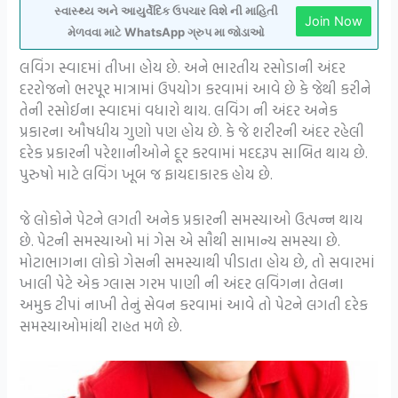
સ્વાસ્થ્ય અને આયુર્વેદિક ઉપચાર વિશે ની માહિતી
Join Now
મેળવવા માટે WhatsApp ગ્રુપ મા જોડાઓ
લવિંગ સ્વાદમાં તીખા હોય છે. અને ભારતીય રસોડાની અંદર
દરરોજનો ભરપૂર માત્રામાં ઉપયોગ કરવામાં આવે છે કે જેથી કરીને
તેની રસોઈના સ્વાદમાં વધારો થાય. લવિંગ ની અંદર અનેક
પ્રકારના ઔષધીય ગુણો પણ હોય છે. કે જે શરીરની અંદર રહેલી
દરેક પ્રકારની પરેશાનીઓને દૂર કરવામાં મદદરૂપ સાબિત થાય છે.
પુરુષો માટે લવિંગ ખૂબ જ ફાયદાકારક હોય છે.
જે લોકોને પેટને લગતી અનેક પ્રકારની સમસ્યાઓ ઉત્પન્ન થાય
છે. પેટની સમસ્યાઓ માં ગેસ એ સૌથી સામાન્ય સમસ્યા છે.
મોટાભાગના લોકો ગેસની સમસ્યાથી પીડાતા હોય છે, તો સવારમાં
ખાલી પેટે એક ગ્લાસ ગરમ પાણી ની અંદર લવિંગના તેલના
અમુક ટીપાં નાખી તેનું સેવન કરવામાં આવે તો પેટને લગતી દરેક
સમસ્યાઓમાંથી રાહત મળે છે.