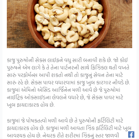
કાજુ પુરુષોની સેક્સ લાઈફને વધુ સારી બનાવી શકે છે. જો કોઈ
પુરુષને એમ લાગે કે તે તેના પાર્ટનરની સાથે ફિઝિકલ થતી વખતે
સારું પરફોર્મન્સ આપી શકતો નથી તો કાજુનું સેવન તેના માટે
સારું રહે છે. સેક્સ પાવર વધારવામાં કાજુ ખુબ કારગાર નીવડે છે.
કાજુમાં એમિનો એસિડ આર્જિનેન મળી આવે છે જે પુરુષોમાં
નાઈટ્રિક ઓક્સાઈડના લેવલને વધારે છે, જે સેક્સ પાવર માટે
ખુબ ફાયદાકારક હોય છે.
કાજુમાં જે પોષકતત્વો મળી આવે છે તે પુરુષોની ફર્ટિલિટી માટે
ફાયદાકારક હોય છે. કાજુમાં મળી આવતા ઝિંક ફર્ટિલિટી માટે ખુબ
આવશ્યક હોય છે. નેચરક રીતે શરીરમાં ઝિંકનું સ્તર જાળવી