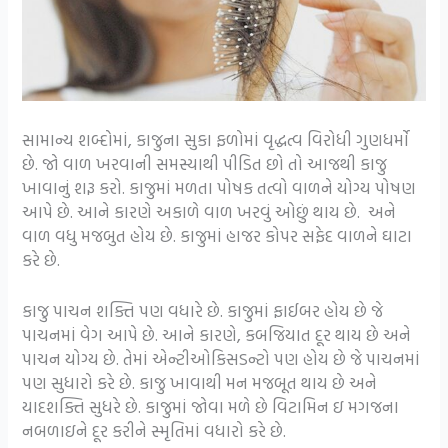
સામાન્ય શબ્દોમાં, કાજુના સુકા ફળોમાં વૃદ્ધત્વ વિરોધી ગુણધર્મો
છે. જો વાળ ખરવાની સમસ્યાથી પીડિત છો તો આજથી કાજુ
ખાવાનું શરૂ કરો. કાજુમાં મળતા પોષક તત્વો વાળને યોગ્ય પોષણ
આપે છે. આને કારણે અકાળે વાળ ખરવું ઓછું થાય છે. અને
વાળ વધુ મજબુત હોય છે. કાજુમાં હાજર કોપર સફેદ વાળને ઘાટા
કરે છે.
કાજુ પાચન શક્તિ પણ વધારે છે. કાજુમાં ફાઈબર હોય છે જે
પાચનમાં વેગ આપે છે. આને કારણે, કબજિયાત દૂર થાય છે અને
પાચન યોગ્ય છે. તેમાં એન્ટીઓકિસડન્ટો પણ હોય છે જે પાચનમાં
પણ સુધારો કરે છે. કાજુ ખાવાથી મન મજબૂત થાય છે અને
યાદશક્તિ સુધરે છે. કાજુમાં જોવા મળે છે વિટામિન ઇ મગજના
નબળાઇને દૂર કરીને સ્મૃતિમાં વધારો કરે છે.