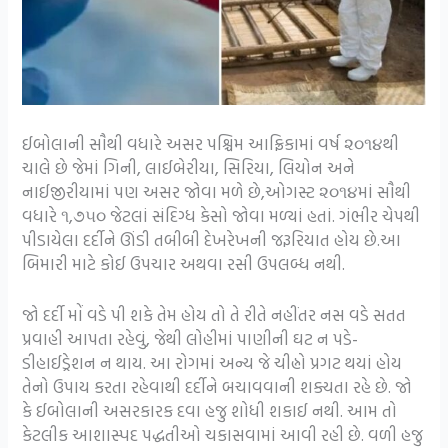
ઈબોલાની સૌથી વધારે અસર પશ્ચિમ આફ્રિકામાં વર્ષ ૨૦૧૪થી
ચાલે છે જેમાં ગિની, લાઈબેરીયા, સિરિયા, લિયોન અને
નાઈજીરીયામાં પણ અસર જોવા મળે છે,ઓગસ્ટ ૨૦૧૪માં સૌથી
વધારે ૧,૭૫૦ જેટલાં સંદિગ્ધ કેસો જોવા મળ્યાં હતાં. ગંભીર ચેપથી
પીડાયેલા દર્દીને ઊંડી તબીબી દેખરેખની જરૂરિયાત હોય છે.આ
બિમારી માટે કોઈ ઉપચાર અથવા રસી ઉપલબ્ધ નથી.
જો દર્દી મોં વડે પી શકે તેમ હોય તો તે રીતે નહીંતર નસ વડે સતત
પ્રવાહી આપતા રહેવું, જેથી લોહીમાં પાણીની ઘટ ન પડે-
ડીહાઈડ્રેશન ન થાય. આ રોગમાં અન્ય જે ચીહ્નો પ્રગટ થયાં હોય
તેનો ઉપાય કરતા રહેવાથી દર્દીને બચાવવાની શક્યતા રહે છે. જો
કે ઈબોલાની અસરકારક દવા હજુ શોધી શકાઈ નથી. આમ તો
કેટલીક આશાસ્પદ પદ્ધતીઓ ચકાસવામાં આવી રહી છે. વળી હજુ