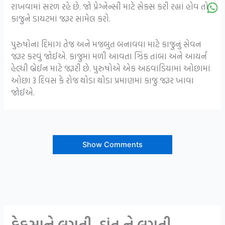
રાખવામાં સરળ રહે છે. જો પ્રેગ્નેન્સી માટે સેક્સ કરી રહ્યાં હોવ તો
કાજુને ડાયટમાં જરૂર સામેલ કરો.
પુરુષોના દિમાગ તેજ અને મજબુત બનાવવા માટે કાજુનું સેવન
જરૂર કરવું જોઈએ. કાજુમાં મળી આવતા ઝિંક તાંબા અને આયર્ન
હેલ્ધી બ્રેઈન માટે જરૂરી છે. પુરુષોએ એક અઠવાડિયામાં ઓછામાં
ઓછા 3 દિવસ કે રોજ થોડા થોડા પ્રમાણમાં કાજુ જરૂર ખાવા
જોઈએ.
Show Comments