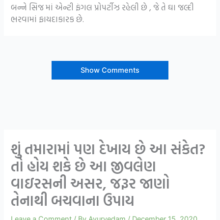
બન્ને સિજ માં એન્ટી ફંગલ પ્રોપર્ટીઝ રહેલી છે , જે તે ઘા જલ્દી
ભરવામાં ફાયદાકારક છે.
Show Comments
શું તમારામાં પણ દેખાય છે આ સંકેત?
તો હોય શકે છે આ જીવલેણ
વાઇરસની અસર, જરૂર જાણો
તેનાથી બચવાના ઉપાય
Leave a Comment
/ By
Ayurvedam
/
December 15, 2020