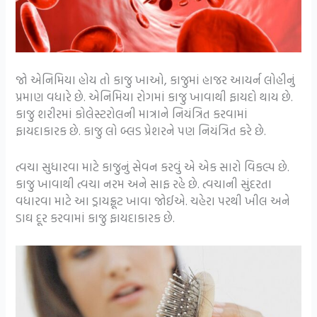
જો એનિમિયા હોય તો કાજુ ખાઓ, કાજુમાં હાજર આયર્ન લોહીનું
પ્રમાણ વધારે છે. એનિમિયા રોગમાં કાજુ ખાવાથી ફાયદો થાય છે.
કાજુ શરીરમાં કોલેસ્ટરોલની માત્રાને નિયંત્રિત કરવામાં
ફાયદાકારક છે. કાજુ લો બ્લડ પ્રેશરને પણ નિયંત્રિત કરે છે.
ત્વચા સુધારવા માટે કાજુનું સેવન કરવું એ એક સારો વિકલ્પ છે.
કાજુ ખાવાથી ત્વચા નરમ અને સાફ રહે છે. ત્વચાની સુંદરતા
વધારવા માટે આ ડ્રાયફ્રૂટ ખાવા જોઈએ. ચહેરા પરથી ખીલ અને
ડાઘ દૂર કરવામાં કાજુ ફાયદાકારક છે.