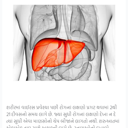
શરીરમાં વાઈરસ પ્રવેશ્યા પછી રોગનાં લક્ષણો પ્રગટ થવામાં 2થી
21 દીવસનો સમય લાગે છે. જ્યાં સુધી રોગનાં લક્ષણો દેખા ન દે
ત્યાં સુધી એવા માણસોનો ચેપ બીજાને લાગતો નથી. શરુઆતમાં
એકાએક તાવ સાથે અશક્તી લાગે છે, સ્નાયુઓનો દુખાવો,