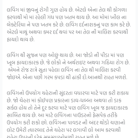
લવિંગ માં જીવનું રોગી ગુણ હોય છે. એટલે એના તેલ થી કોગળા
કરવાથી મો માં રહેલી ગંધ પણ ખતમ થાય છે. આ મોમાં ખીલ ના
બેક્ટેરિયા ને પણ ખતમ કરે છે. લવિંગ દર્દનાશકનું પણ કામ કરે છે.
એટલે માથું અથવા કમર દર્દ થવાં પર આ તેલ ની માલિશ કરવાથી
ફાયદો થાય છે.
લવિંગ થી સુજન પણ ઓછું થાય છે. આ જોડો ની પીડા માં પણ
ખૂબ ફાયદાકારક છે. જે લોકો ને અર્થરાઇટ અથવા ગઠિયા રોગ છે.
એમને રોજ રાત્રે સુતા પહેલા લવિંગ ના તેલ થી માલિશ કરવી
જોઇએ. એના પછી ગરમ કપડાં થી ઢાંકી દો.આનથી રાહત મળશે.
લવિંગનો ઉપયોગ ચહેરાની સુંદરતા વધારવા માટે પણ કરી શકાય
છે. જો ચેહરા માં કોઈપણ પ્રકારના ડાઘ-ધબ્બા અથવા તો ડાક
સર્કલ હોય તો તેને દૂર કરવા માટે પણ લવિંગ ખૂબ જ ફાયદાકારક
સાબિત થાય છે. આ માટે લવિંગના પાઉડરનો ફેસપેક તરીકે
ઉપયોગ કરી શકો છો. લવિંગના પાવડર ની અંદર થોડો ચણાનો
લોટ ઉમેરી ત્યારબાદ તેને ચહેરા પર લગાવી લો આમ કરવાથી
ચહેરા ઉપરની દરેક સમસ્યાઓમાંથી રાહત મળે છે.