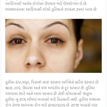
આદિવાસી અનેક રોગોના ઉપચાર માટે ઉપયોગમાં લે છે.
મધ્યભારતના આદિવાસી લોકો તુરિયાને શાકના રૂપમાં ખાય છે.
તુરીયા ઠંડા,મધુર, પિત્તનો નાશ કરનાર અગ્નિને પ્રદીપ્ત કરનાર છે.
શ્વાસ, તાવ, ઉધરસ અને મળ અવરોધ ને દૂર કરનાર છે. તુરિયા
પચવામાં ભારે અને આમ કરનાર છે. તેથી ચોમાસાની ઋતુમાં
તુરીયા નુ શાક બીમાર માણસો માટે હિતકારી નથી. તુરીયા માથાના
રોગ તેમજ આંખના રોગ માટે ફાયદાકારક છે. સાજા માણસે પણ