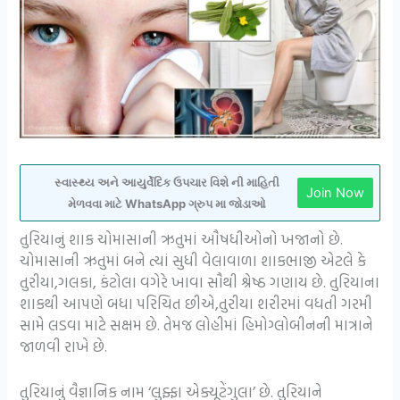
સ્વાસ્થ્ય અને આયુર્વેદિક ઉપચાર વિશે ની માહિતી
Join Now
મેળવવા માટે WhatsApp ગ્રુપ મા જોડાઓ
તુરિયાનું શાક ચોમાસાની ઋતુમાં ઔષધીઓનો ખજાનો છે.
ચોમાસાની ઋતુમાં બને ત્યાં સુધી વેલાવાળા શાકભાજી એટલે કે
તુરીયા,ગલકા, કંટોલા વગેરે ખાવા સૌથી શ્રેષ્ઠ ગણાય છે. તુરિયાના
શાકથી આપણે બધા પરિચિત છીએ,તુરીયા શરીરમાં વધતી ગરમી
સામે લડવા માટે સક્ષમ છે. તેમજ લોહીમાં હિમોગ્લોબીનની માત્રાને
જાળવી રાખે છે.
તુરિયાનું વૈજ્ઞાનિક નામ ‘લુફ્ફા એક્યૂટેંગુલા’ છે. તુરિયાને