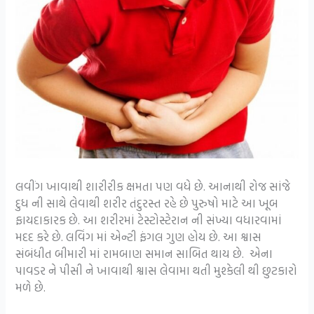
લવીંગ ખાવાથી શારીરીક ક્ષમતા પણ વધે છે. આનાથી રોજ સાંજે
દુધ ની સાથે લેવાથી શરીર તંદુરસ્ત રહે છે પુરુષો માટે આ ખૂબ
ફાયદાકારક છે. આ શરીરમાં ટેસ્ટોસ્ટેરાન ની સંખ્યા વધારવામાં
મદદ કરે છે. લવિંગ માં એન્ટી ફંગલ ગુણ હોય છે. આ શ્વાસ
સંબંધીત બીમારી માં રામબાણ સમાન સાબિત થાય છે. એના
પાવડર ને પીસી ને ખાવાથી શ્વાસ લેવામા થતી મુશ્કેલી થી છુટકારો
મળે છે.