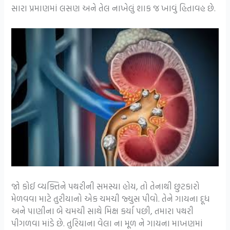
સારા પ્રમાણમાં લસણ અને તેલ નાખેલું શાક જ ખાવું હિતાવહ છે.
જો કોઈ વ્યક્તિને પથરીની સમસ્યા હોય, તો તેનાથી છુટકારો
મેળવવા માટે તુરીયાનો એક ચમચી જ્યુસ પીવો. તેને ગાયના દૂધ
અને પાણીના બે ચમચી સાથે મિક્ષ કર્યા પછી, તમારા પથરી
પીગળવા માંડે છે. તુરિ‌‌યા‌‌ના વેલા ના મૂળ ને ગાયના માખણમાં