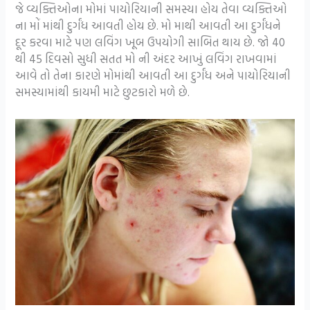
જે વ્યક્તિઓના મોમાં પાયોરિયાની સમસ્યા હોય તેવા વ્યક્તિઓ
ના મોં માંથી દુર્ગંધ આવતી હોય છે. મો માથી આવતી આ દુર્ગંધને
દૂર કરવા માટે પણ લવિંગ ખૂબ ઉપયોગી સાબિત થાય છે. જો 40
થી 45 દિવસો સુધી સતત મો ની અંદર આખું લવિંગ રાખવામાં
આવે તો તેના કારણે મોમાંથી આવતી આ દુર્ગંધ અને પાયોરિયાની
સમસ્યામાંથી કાયમી માટે છુટકારો મળે છે.