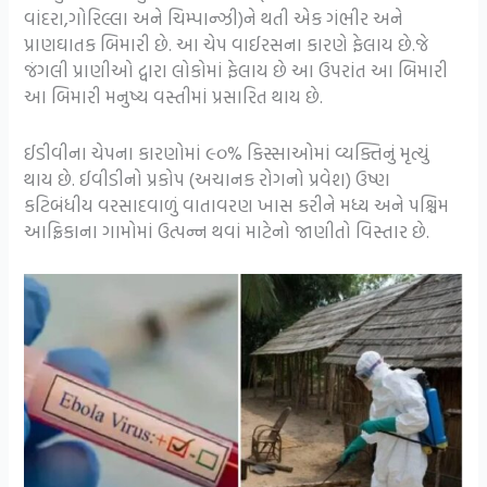
વાંદરા,ગોરિલ્લા અને ચિમ્પાન્ઝી)ને થતી એક ગંભીર અને
પ્રાણઘાતક બિમારી છે. આ ચેપ વાઈરસના કારણે ફેલાય છે.જે
જંગલી પ્રાણીઓ દ્વારા લોકોમાં ફેલાય છે આ ઉપરાંત આ બિમારી
આ બિમારી મનુષ્ય વસ્તીમાં પ્રસારિત થાય છે.
ઈડીવીના ચેપના કારણોમાં ૯૦% કિસ્સાઓમાં વ્યક્તિનું મૃત્યું
થાય છે. ઈવીડીનો પ્રકોપ (અચાનક રોગનો પ્રવેશ) ઉષ્ણ
કટિબંધીય વરસાદવાળું વાતાવરણ ખાસ કરીને મધ્ય અને પશ્ચિમ
આફ્રિકાના ગામોમાં ઉત્પન્ન થવાં માટેનો જાણીતો વિસ્તાર છે.