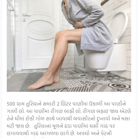
500 ગ્રામ તુરિયાને સમારી 2 લિટર પાણીમાં ઉકાળી આ પાણીને
ગાળી લો. આ પાણીમાં રીંગણ બાફી લો. રીંગણ બફાઇ જાય એટલે
તેને ઘીમાં શેકી ગોળ સાથે ખાવાથી બવાસીરનો દુખાવો અને મસા
મટી જાય છે. તુરિયાનાં મૂળને ઠંડા પાણીમાં ઘસી ગાંઠ પર
લગાવવાથી ગાંઠ આંગળવા લાગે છે. અપચો અને પેટની