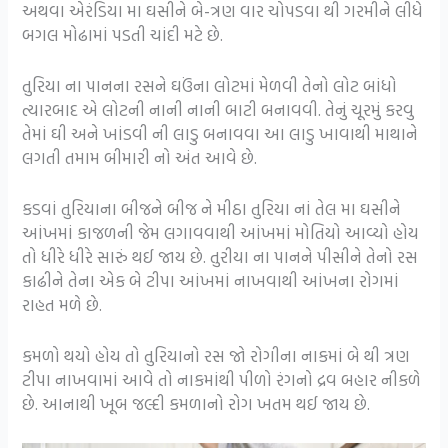
અથવા એરંડિયા મા ઘસીને બે-ત્રણ વાર ચોપડવા થી ગરમીને લીધે
બગલ મોઢામાં પડતી ચાંદી મટે છે.
તુરિયા ના પાનના રસને ઘઉંના લોટમાં મેળવી તેનો લોટ બાંધો
ત્યારબાદ એ લોટની નાની નાની બાટી બનાવવી. તેનું ચૂરમું કરવુ
તેમાં ઘી અને ખાંડવી ની લાડુ બનાવવા આ લાડુ ખાવાથી માથાને
લગતી તમામ બીમારી નો અંત આવે છે.
કડવાં તુરિયાના બીજને બીજ ને મીઠા તુરિયા નાં તેલ મા ઘસીને
આંખમાં કાજળની જેમ લગાવવાથી આંખમાં મોતિયો આવ્યો હોય
તો ધીરે ધીરે સારું થઈ જાય છે. તુરીયા ના પાનને પીસીને તેનો રસ
કાઢીને તેના એક બે ટીપા આંખમાં નાખવાથી આંખના રોગમાં
રાહત મળે છે.
કમળો થયો હોય તો તુરિયાનો રસ જો રોગીના નાકમાં બે થી ત્રણ
ટીપા નાખવામાં આવે તો નાકમાંથી પીળો રંગનો દ્રવ બહાર નીકળે
છે. આનાથી ખૂબ જલ્દી કમળાનો રોગ ખતમ થઈ જાય છે.