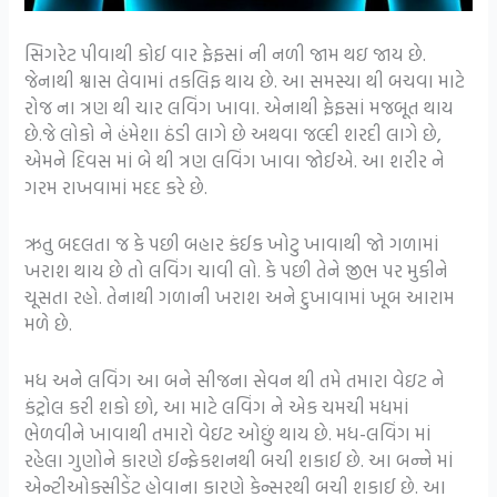
સિગરેટ પીવાથી કોઈ વાર ફેફસાં ની નળી જામ થઇ જાય છે.
જેનાથી શ્વાસ લેવામાં તકલિફ થાય છે. આ સમસ્યા થી બચવા માટે
રોજ ના ત્રણ થી ચાર લવિંગ ખાવા. એનાથી ફેફસાં મજબૂત થાય
છે.જે લોકો ને હંમેશા ઠંડી લાગે છે અથવા જલ્દી શરદી લાગે છે,
એમને દિવસ માં બે થી ત્રણ લવિંગ ખાવા જોઈએ. આ શરીર ને
ગરમ રાખવામાં મદદ કરે છે.
ઋતુ બદલતા જ કે પછી બહાર કંઈક ખોટુ ખાવાથી જો ગળામાં
ખરાશ થાય છે તો લવિંગ ચાવી લો. કે પછી તેને જીભ પર મુકીને
ચૂસતા રહો. તેનાથી ગળાની ખરાશ અને દુખાવામાં ખૂબ આરામ
મળે છે.
મધ અને લવિંગ આ બને સીજના સેવન થી તમે તમારા વેઇટ ને
કંટ્રોલ કરી શકો છો, આ માટે લવિંગ ને એક ચમચી મધમાં
ભેળવીને ખાવાથી તમારો વેઇટ ઓછું થાય છે. મધ-લવિંગ માં
રહેલા ગુણોને કારણે ઈન્ફેકશનથી બચી શકાઈ છે. આ બન્ને માં
એન્ટીઓક્સીડેંટ હોવાના કારણે કેન્સરથી બચી શકાઈ છે. આ