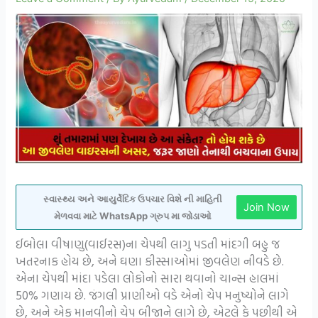
સ્વાસ્થ્ય અને આયુર્વેદિક ઉપચાર વિશે ની માહિતી
Join Now
મેળવવા માટે WhatsApp ગ્રુપ મા જોડાઓ
ઈબોલા વીષાણુ(વાઈરસ)ના ચેપથી લાગુ પડતી માંદગી બહુ જ
ખતરનાક હોય છે, અને ઘણા કીસ્સાઓમાં જીવલેણ નીવડે છે.
એના ચેપથી માંદા પડેલા લોકોનો સારા થવાનો ચાન્સ હાલમાં
50% ગણાય છે. જંગલી પ્રાણીઓ વડે એનો ચેપ મનુષ્યોને લાગે
છે, અને એક માનવીનો ચેપ બીજાને લાગે છે, એટલે કે પછીથી એ