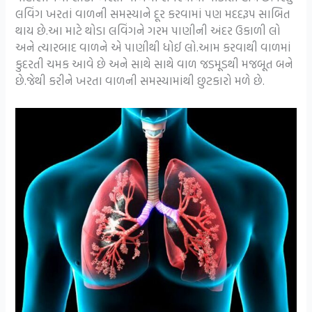
લવિંગ ખરતાં વાળની સમસ્યાને દૂર કરવામાં પણ મદદરૂપ સાબિત
થાય છે.આ માટે થોડા લવિંગને ગરમ પાણીની અંદર ઉકાળી લો
અને ત્યારબાદ વાળને એ પાણીથી ધોઈ લો.આમ કરવાથી વાળમાં
કુદરતી ચમક આવે છે અને સાથે સાથે વાળ જડમૂડથી મજબૂત બને
છે.જેથી કરીને ખરતા વાળની સમસ્યામાંથી છુટકારો મળે છે.