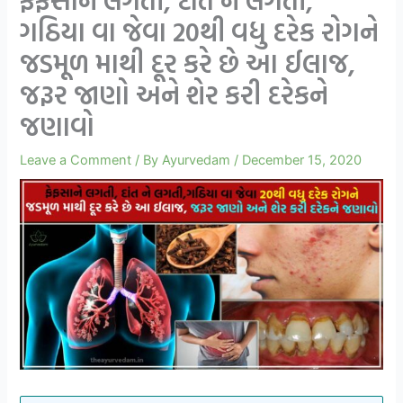
ફેફસાને લગતી, દાંત ને લગતી,
ગઠિયા વા જેવા 20થી વધુ દરેક રોગને
જડમૂળ માથી દૂર કરે છે આ ઈલાજ,
જરૂર જાણો અને શેર કરી દરેકને
જણાવો
Leave a Comment
/ By
Ayurvedam
/
December 15, 2020