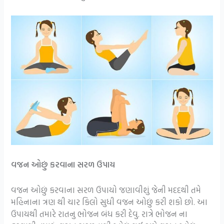
વજન ઓછું કરવાના સરળ ઉપાય
વજન ઓછું કરવાના સરળ ઉપાયો જણાવીશું જેની મદદથી તમે
મહિનાના ત્રણ થી ચાર કિલો સુધી વજન ઓછું કરી શકો છો. આ
ઉપાયથી તમારે રાતનુ ભોજન બંધ કરી દેવુ. રાત્રે ભોજન ના