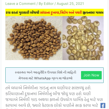
Leave a Comment
/ By
Editor
/
August 25, 2021
સ્વાસ્થ્ય અને આયુર્વેદિક ઉપચાર વિશે ની માહિતી
Join Now
મેળવવા માટે WhatsApp ગ્રુપ મા જોડાઓ
તમે બધાએ નિર્મળીના ઝાડનું નામ ઘણીવાર સાંભળ્યું હશે.
કરિયાણાની દુકાનમાં નિર્મળીનું બીજ જોયું પણ હશે. ઘણી
જગ્યાએ નિર્મળી ઝાડ અથવા ફળનો ઉપયોગ ધાર્મિક હેતુ માટે પણ
કરવામાં આવે છે, જ્યારે કેટલાક લોકો પાણીને સાફ કરવા માટે