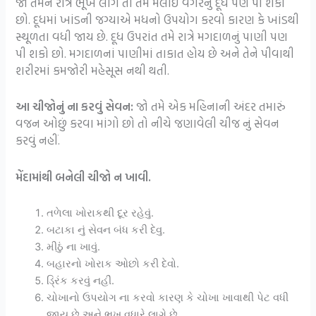
જો તમને રાત્રે ભૂખ લાગે તો તમે મલાઈ વગરનું દૂધ પણ પી શકો
છો. દૂધમાં ખાંડની જગ્યાએ મધનો ઉપયોગ કરવો કારણ કે ખાંડથી
સ્થૂળતા વધી જાય છે. દૂધ ઉપરાંત તમે રાત્રે મગદાળનું પાણી પણ
પી શકો છો. મગદાળનાં પાણીમાં તાકાત હોય છે અને તેને પીવાથી
શરીરમાં કમજોરી મહેસૂસ નથી થતી.
આ ચીજોનું ના કરવું સેવન:
જો તમે એક મહિનાની અંદર તમારું
વજન ઓછું કરવા માંગો છો તો નીચે જણાવેલી ચીજ નું સેવન
કરવું નહીં.
મેંદામાંથી બનેલી ચીજો ન ખાવી.
તળેલા ખોરાકથી દૂર રહેવું.
બટાકા નું સેવન બંધ કરી દેવુ.
મીઠું ના ખાવું.
બહારનો ખોરાક ઓછો કરી દેવો.
ડ્રિંક કરવું નહીં.
ચોખાનો ઉપયોગ ના કરવો કારણ કે ચોખા ખાવાથી પેટ વધી
જાય છે અને ભૂખ વધારે લાગે છે.