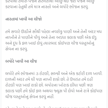
કરવાથી તમારું વજન સરળતાથી ઓછું થઈ જશે વજન ઓછું
કરવાના હેતુથી તમે માત્ર નાસ્તો અને બપોરે ભોજન કરવું.
નાસ્તામાં ખાવી આ ચીજો
તમે સવારે ઊઠીને સૌથી પહેલા નવશેકુ પાણી અને તેની અંદર મધ
નાખીને તે પાણીને પીવું અને તેના અડધા કલાક પછી એક ઈંડુ
અને દૂધ કે ફળ ખાઈ લેવું ત્યારબાદ કોઈપણ ચીજ વસ્તુઓનું
સેવન ના કરવુ.
બપોરે ખાવી આ ચીજ
બપોરે તમે ભોજનમાં ૩ રોટલી, સબ્જી અને એક કટોરી દાળ ખાવી.
દાળની અંદર તમે ઘી પણ નાખી શકો છો. તે ઉપરાંત તમે દહીં
રોટલી પણ ખાઈ શકો છો. બપોરના ખોરાક લીધા પછી ત્રણ
કલાક પછી તમે કોઈ ફળ અથવા જ્યુસ પી લેવો અને રાત્રે કોઈપણ
ચીજ વસ્તુઓનું સેવન કરવું નહીં.