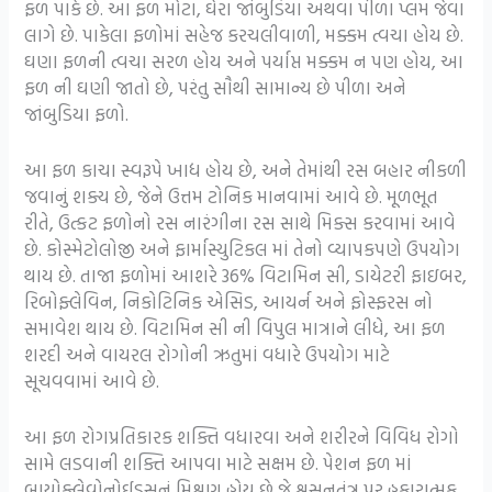
ફળ પાકે છે. આ ફળ મોટા, ઘેરા જાંબુડિયા અથવા પીળા પ્લમ જેવા
લાગે છે. પાકેલા ફળોમાં સહેજ કરચલીવાળી, મક્કમ ત્વચા હોય છે.
ઘણા ફળની ત્વચા સરળ હોય અને પર્યાપ્ત મક્કમ ન પણ હોય, આ
ફળ ની ઘણી જાતો છે, પરંતુ સૌથી સામાન્ય છે પીળા અને
જાંબુડિયા ફળો.
આ ફળ કાચા સ્વરૂપે ખાદ્ય હોય છે, અને તેમાંથી રસ બહાર નીકળી
જવાનું શક્ય છે, જેને ઉત્તમ ટોનિક માનવામાં આવે છે. મૂળભૂત
રીતે, ઉત્કટ ફળોનો રસ નારંગીના રસ સાથે મિક્સ કરવામાં આવે
છે. કોસ્મેટોલોજી અને ફાર્માસ્યુટિકલ માં તેનો વ્યાપકપણે ઉપયોગ
થાય છે. તાજા ફળોમાં આશરે 36% વિટામિન સી, ડાયેટરી ફાઇબર,
રિબોફ્લેવિન, નિકોટિનિક એસિડ, આયર્ન અને ફોસ્ફરસ નો
સમાવેશ થાય છે. વિટામિન સી ની વિપુલ માત્રાને લીધે, આ ફળ
શરદી અને વાયરલ રોગોની ઋતુમાં વધારે ઉપયોગ માટે
સૂચવવામાં આવે છે.
આ ફળ રોગપ્રતિકારક શક્તિ વધારવા અને શરીરને વિવિધ રોગો
સામે લડવાની શક્તિ આપવા માટે સક્ષમ છે. પેશન ફળ માં
બાયોફ્લેવોનોઈડ્સનું મિશ્રણ હોય છે જે શ્વસનતંત્ર પર હકારાત્મક