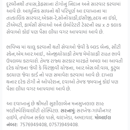
દૂરબીનથી તપાસ,ફેફસાના રોગોનું નિદાન અને સારવાર કરવામાં
આવે છે. આધુનિક સાધનો થી પરિપૂર્ણ આ દવાખાના મા
તાત્કાલિક સારવાર,એક્સ-રે,સોનોગ્રાફી,ઈસીજી,હ્રદય ના ઈકો,
ટીએમટી, ફાર્મસી સેવાઓ અને લેબોરેટરી ટેસ્ટની ૨૪ x ૭ કલાક
સેવાઓ કોઈ પણ પૈસા લીધા વગર આપવામાં આવે છે.
ભવિષ્ય માં ચાલુ કરવાની થતી સેવાઓ જેવી કે બ્લડ બેન્ક, સીટી
સ્કેન,એમ.આર.આઈ., એન્જીયોગ્રાફી તેમજ મેમોગ્રાફી રાહત ભાવે
ઉપલબ્ધ કરાવાશે. તેમજ રાજ્ય સરકાર મારફતે અમલ આ આવતી
દરેક યોજના જેવી કે ચિરંજીવી યોજના, આર.એસ.બી.વાય, કુટુંબ
કલ્યાણ જેવા કાર્ડ નો પણ સમાવેશ કરવામાં આવે છે. દાખલ
થનાર દરેક રોગી ને ઓપરેશન, દવાઓ તેમજ જમવાનું કોઈ પણ
પૈસા લીધા વગર આપવામાં આવે છે.
આ દવાખાનું છે શ્રીમતી સુશીલાબેન મનસુખલાલ શાહ
મલ્ટીસ્પેશિયાલીટી હોસ્પિટલ.
સરનામું:
સરખેજ-ગાંધીનગર
હાઈવે, તપોવન સર્કલ પાસે, ચાંદખેડા, અમદાવાદ.
મોબાઈલ
નંબર:
7576949408, 07573949408.