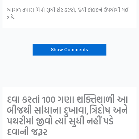
આગળ તમારા મિત્રો સુધી શેર કરજો, જેથી કોઇકને ઉપયોગી થઈ
શકે.
Show Comments
દવા કરતાં 100 ગણા શક્તિશાળી આ
બીજથી સાંધાના દુખાવા,ત્રિદોષ અને
પથરીમાં જીવો ત્યાં સુધી નહીં પડે
દવાની જરૂર