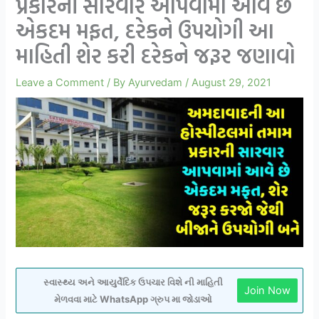
પ્રકારની સારવાર આપવામાં આવે છે
એકદમ મફત, દરેકને ઉપયોગી આ
માહિતી શેર કરી દરેકને જરૂર જણાવો
Leave a Comment
/ By
Ayurvedam
/
August 29, 2021
સ્વાસ્થ્ય અને આયુર્વેદિક ઉપચાર વિશે ની માહિતી
Join Now
મેળવવા માટે WhatsApp ગ્રુપ મા જોડાઓ