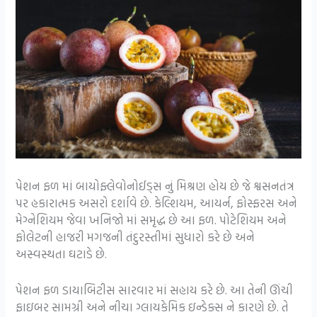
પેશન ફળ માં બાયોફ્લેવોનોઈડ્સ નું મિશ્રણ હોય છે જે શ્વસનતંત્ર
પર હકારાત્મક અસરો દર્શાવે છે. કેલ્શિયમ, આયર્ન, ફોસ્ફરસ અને
મેગ્નેશિયમ જેવા ખનિજો માં સમૃદ્ધ છે આ ફળ. પોટેશિયમ અને
ફોલેટની હાજરી મગજની તંદુરસ્તીમાં સુધારો કરે છે અને
અસ્વસ્થતા ઘટાડે છે.
પેશન ફળ ડાયાબિટીસ સારવાર માં સહાય કરે છે. આ તેની ઊંચી
ફાઇબર સામગ્રી અને નીચા ગ્લાયકેમિક ઇન્ડેક્સ ને કારણે છે. તે