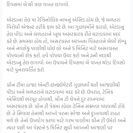
દિવસમાં બે થી ત્રણ વખત લગાવો.
એરંડાના તેલ માં રેઝિનોલિક નામનું એસિડ હોય છે, જે બળતરા
વિરોધી એજન્ટ તરીકે કામ કરે છે. આ ગુણધર્મોને કારણે, એરંડાનું
તેલ પીડા અને બળતરાને ખૂબ અસરકારક રીતે ઘટાડવામાં મદદ
કરે છે. સમસ્યા હોય તો, અસરગ્રસ્ત આંખના વિસ્તારને બેબી શેમ્પૂ
અને નવશેકું પાણીથી ધોઈ લો અને 5 મિનિટ માટે અસરગ્રસ્ત
પોપચાનો શેક કરો. હવે પોપચા ઉંચા કરો અને રૂની મદદથી
એરંડાનું તેલ લગાવો. આ ઉપાયને દિવસમાં બે વખત થોડા દિવસો
માટે પુનરાવર્તિત કરો.
ગ્રીન ટીમાં હાજર એન્ટી-ઇન્ફ્લેમેટરી ગુણધર્મો થતી આંજણીથી
પીડા અને બળતરાને ઘટાડવામાં મદદ કરે છે. ઉપરાંત, ટેનિક
એસિડથી ભરપૂર હોવાથી, ગ્રીન ટી ચેપને દૂર રાખવામાં
અસરકારક છે. ગ્રીન ટી પેકમાં રહેલા ટેનિન સંક્રમણ વધવાથી રોકે
છે. તે સિવાય તેનાથી આંખો પરના સોજા અને દુખાવાથી રાહત
મળે છે. તેનો ઉપયોગ કરવા માટે ગરમ પાણીમાં ગ્રીન ટી ઉમેરો અને
ત્યાર પછી આ પેસ્ટને 5 મિનિટ સુધી આંખની આંજણી પર