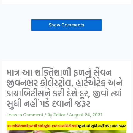
Show Comments
માત્ર આ શક્તિશાળી ફળનું સેવન
જીવનભર કોલેસ્ટ્રોલ, હાર્ટએટેક અને
ડાયાબિટીસને કરી દેશે દૂર, જીવો ત્યાં
સુધી નહીં પડે દવાની જરૂર
Leave a Comment
/ By
Editor
/
August 24, 2021