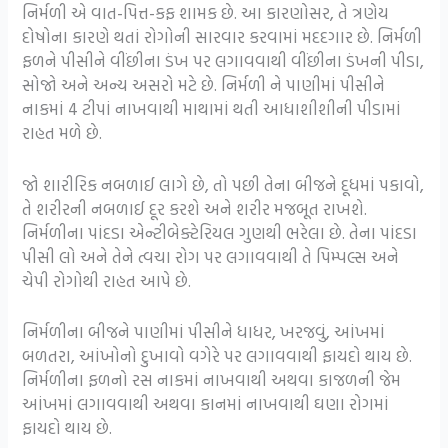
નિર્મળી એ વાત-પિત્ત-કફ શામક છે. આ કારણોસર, તે ત્રણેય
દોષોના કારણે થતાં રોગોની સારવાર કરવામાં મદદગાર છે. નિર્મળી
ફળને પીસીને વીંછીના ડંખ પર લગાવવાથી વીંછીના ડંખની પીડા,
સોજો અને અન્ય અસરો મટે છે. નિર્મળી ને પાણીમાં પીસીને
નાકમાં 4 ટીપાં નાખવાથી માથામાં થતી આધાશીશીની પીડામાં
રાહત મળે છે.
જો શારીરિક નબળાઈ લાગે છે, તો પછી તેના બીજને દૂધમાં પકાવો,
તે શરીરની નબળાઈ દૂર કરશે અને શરીર મજબૂત રાખશે.
નિર્મળીના પાંદડા એન્ટીબેક્ટેરિયલ ગુણથી ભરેલા છે. તેના પાંદડા
પીસી લો અને તેને ત્વચા રોગ પર લગાવવાથી તે પિમ્પલ્સ અને
ચેપી રોગોથી રાહત આપે છે.
નિર્મળીના બીજને પાણીમાં પીસીને ધાધર, ખરજવું, આંખમાં
બળતરા, આંખોનો દુખાવો વગેરે પર લગાવવાથી ફાયદો થાય છે.
નિર્મળીના ફળનો રસ નાકમાં નાખવાથી અથવા કાજળની જેમ
આંખમાં લગાવવાથી અથવા કાનમાં નાખવાથી ઘણા રોગમાં
ફાયદો થાય છે.