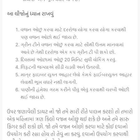
આ ચીજોનું ધ્યાન રાખવું
વજન ઓછું કરવા માટે દરરોજ યોગા કરવા યોગા કરવાથી
પણ વજન ઓછો થઈ જાય છે.
ગ્રીન ટીને વજન ઓછું કરવા માટે સૌથી ઉત્તમ માનવામાં
આવે છે તેથી દરરોજ એક કપ ગ્રીન ટી પી શકો છો.
દિવસમાં ઓછામાં ઓછું 20 મિનિટ સુધી વોકિંગ કરવું.
લિફ્ટની જગ્યાએ સીડી ચડવી અને ઉતરવી.
માત્ર ફાઇબર યુક્ત આહાર લેવો કેમકે ફાઈબરયુક્ત આહાર
લેવાથી ભૂખ વધારે નથી લાગતી.
પાણીની હંમેશા ગરમ કરીને પીવું એવું કરવાથી ચરબી ઓછી
થઈ જાય છે.
ઉપર જણાવેલી ડાયટ નો જો તમે સારી રીતે પાલન કરશો તો તમારો
એક મહિનામાં ત્રણ કિલો વજન ઓછું થઈ શકે છે અને તમે સારું
ફિગર કરી શકો છો. જો તમે વજન ઓછો કરવા માટે કોઈ દવાનો
ઉપયોગ કરી રહ્યા હોય તો તેવું ના કરવું. દવાનો ઉપયોગ કરવાથી