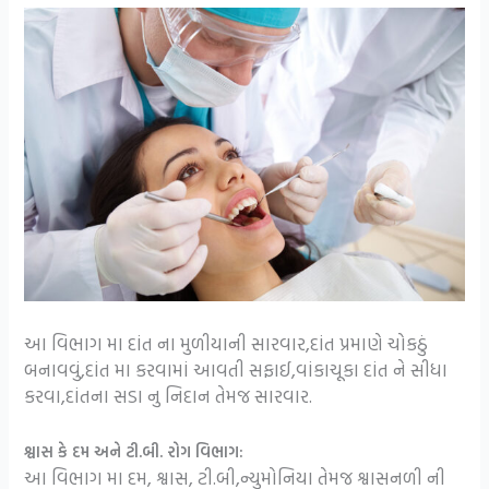
આ વિભાગ મા દાંત ના મુળીયાની સારવાર,દાંત પ્રમાણે ચોકઠું
બનાવવું,દાંત મા કરવામાં આવતી સફાઈ,વાંકાચૂકા દાંત ને સીધા
કરવા,દાંતના સડા નુ નિદાન તેમજ સારવાર.
શ્વાસ કે દમ અને ટી.બી. રોગ વિભાગ:
આ વિભાગ મા દમ, શ્વાસ, ટી.બી,ન્યુમોનિયા તેમજ શ્વાસનળી ની