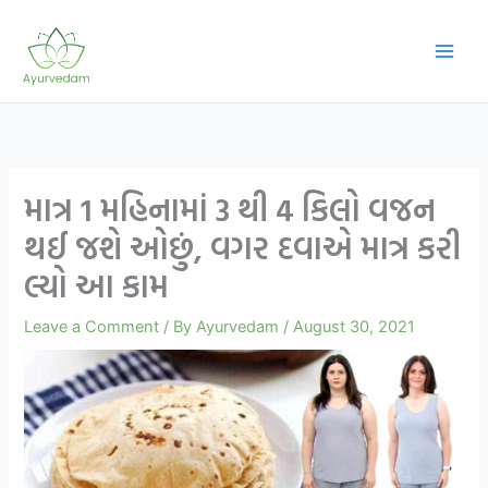
Skip
to
content
માત્ર 1 મહિનામાં 3 થી 4 કિલો વજન
થઈ જશે ઓછું, વગર દવાએ માત્ર કરી
લ્યો આ કામ
Leave a Comment
/ By
Ayurvedam
/
August 30, 2021