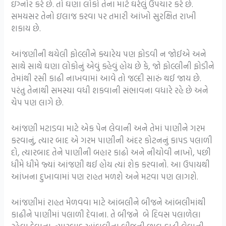
ઇગ્નોર કરે છે. તો ઘણા લોકો તેના માટે ઘરેલું ઉપચાર કરે છે.
સમયસર તેનો ઇલાજ કરવા પર તમારી આંખો સુરક્ષિત રાખી
શકાય છે.
આંજણીની થયેલી ફોલ્લીને ક્યારેય પણ ફોડવી ન જોઈએ અને
સાથે સાથે ઘણા લોકોનું એવું કહેવું હોય છે કે, જો ફોલ્લીની ફોડીને
તેમાંથી રસી કાઢી નાખવામાં આવે તો જલ્દી સારું થઈ જાય છે.
પરંતુ તેનાથી સમસ્યા વધી શકવાની સંભાવના વધારે રહે છે અને
ચેપ પણ લાગે છે.
આંજણી મટાડવા માટે એક પેન લેવાની અને તેમાં પાણીને ગરમ
કરવાનું, ત્યાર બાદ એ ગરમ પાણીની અંદર કોટનનું કાપડ પલાળી
દો, ત્યારબાદ તેને પાણીની બહાર કાઢો અને નીચોવી નાખો, પછી
ધીમે ધીમે જ્યાં આંજણી થઈ હોય ત્યાં શેક કરવાનો. આ ઉપાયથી
આંખના દુખાવામાં પણ રાહત મળશે અને મટવા પણ લાગશે.
આંજણીમાં રાહત મેળવવા માટે આંબલીને બીજને આંબલીમાંથી
કાઢીને પાણીમાં પલાળી દેવાના. તે બીજને બે દિવસ પલાળેલા