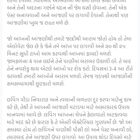
રહેવા દેવાના. ત્યારબાદ આંબલીના બીજની છાલ કાઢી લેવાની
અને તેની અંદરના ગર્ભને ચંદન ની જેમ ઘસી લેવાના. તેની એક
પેસ્ટ બનાવવાની અને આંજણી પર લગાવી દેવાની. તેનાથી પણ
આંજણીમાં ખુબ જ રાહત મળે છે.
જો આંખની આંજણીથી તમારે જલ્દીથી આરામ જોતો હોય તો તેમા
એલોવેરા જેલ છે કે જેને તમે આંખ પર લગાવી અને ૨૦ થી ૨૫
મિનટ સુધી રાખો આમ કરવાથી આંખમાં ફાયદો મળશે.
જામફળના 4 પાન લઈને તેને પાણીમાં બરાબર ઉકાળી લો. તે બાદ
તેને નવશેકુ થાય એટલે આંખો પર શેક કરો. દિવસમાં 3-4 આ રીતે
કરવાથી તમારી આંખોને આરામ મળશે. તેમજ ઝડપથી આંજણીની
સમસમ્યામાંથી છૂટકારો મળશે.
લવિંગ પીડા નિવારણ અને ત્વચાની બળતરા દૂર કરવા માટેનું કામ
કરે છે, તેથી તે આખની આંજણી મટાડવા માટે અસરકારક ઉપાય
માનવામાં આવે છે. લવિંગ આંખના ચેપને ફેલાવાતો અટકાવવા
માટે મદદ કરે છે કારણ કે તે એન્ટી બેક્ટેરિયલ ગુણધર્મો છે. જો આ
સમસ્યા હોય તો લવિંગને પાણીથી પીસી લો અને પેસ્ટ બનાવી લો,
ત્યારબાદ તેને આંજણી ઉપર લગાવો. આ ઉપાય થોડા દિવસો માટે