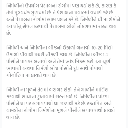
નિર્મળીનો ઉપયોગ પેશાબના રોગોમાં પણ થઈ શકે છે, કારણ કે
તેમાં મૂત્રવર્ધક ગુણધર્મો છે. તે પેશાબના પ્રવાહમાં વધારો કરે છે
અને પેશાબના રોગોમાં લાભ પ્રદાન કરે છે. નિર્મળીને ઘી મા શેકીને
આ ઘીનું સેવન કરવાથી પેશાબમાં લોહી નીકળવામાં રાહત થાય
છે.
નિર્મળી અને નિર્મળીના બીજનો ઉકાળો બનાવો. 10-20 મિલી
ઉકાળો પીવાથી પથરી નીકળી જાય છે. નિર્મળીના બીજ 1-2
પીસીને પાવડર બનાવો અને તેમાં ખાંડ મિક્સ કરો. આ ચૂર્ણ
ખાવાથી અથવા નિર્મળી બીજ પીસીને દૂધ સાથે પીવાથી
ગોનોરિયા માં ફાયદો થાય છે.
નિર્મળી ના મૂળને તેલમાં બરાબર શેકો. તેને ગાળીને માલિશ
કરવાથી સાંધાના દુખાવામાં રાહત મળે છે. નિર્મળીના પાંદડા
પીસીને ઘા પર લગાવવાથી ઘા ઝડપથી મટે છે. રક્તપિત્ત અને
ચામડીના રોગોમાં નિર્મળીના મૂળને પીસીને લગાવવાથી ફાયદો
થાય છે.