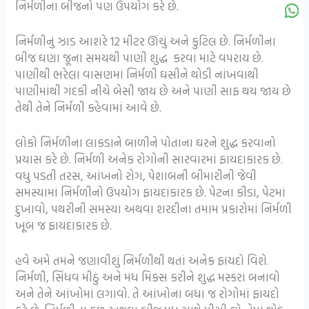
નિર્મળીના બીજનો પણ ઉપયોગ કરે છે.
નિર્મળીનું ઝાડ આશરે 12 મીટર ઊંચું અને કુટિલ છે. નિર્મળીના
બીજ ઘણા જૂના સમયથી પાણી શુદ્ધ કરવા માટે વપરાય છે.
પાણીથી ભરેલા વાસણમાં નિર્મળી ઘસીને થોડી નાંખવાથી
પાણીમાંથી ગંદકી નીચે બેસી જાય છે અને પાણી સાફ થય જાય છે
તેથી તેને નિર્મળી કહેવામાં આવે છે.
લોકો નિર્મળીના લાકડાને બાળીને પોતાના ઘરને શુદ્ધ કરવાનો
પ્રયાસ કરે છે. નિર્મળી અનેક રોગોની સારવારમાં ફાયદાકારક છે.
વધુ પડતી તરસ, આંખનો રોગ, પેશાબની બીમારીની જેવી
સમસ્યામાં નિર્મળીનો ઉપયોગ ફાયદાકારક છે. પેટના કીડા, પેટમાં
દુખાવો, પથરીની સમસ્યા અથવા શરદીના તમામ પ્રકારોમાં નિર્મળી
ખૂબ જ ફાયદાકારક છે.
હવે અમે તમને જણાવીશું નિર્મળીથી થતાં અનેક ફાયદો વિશે.
નિર્મળી, સિંધવ મીઠું અને મધ મિક્સ કરીને શુદ્ધ મસ્કરા બનાવો
અને તેને આંખોમાં લગાવો. તે આંખોના બધા જ રોગોમાં ફાયદો