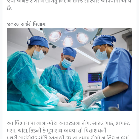
જેવા અનેક રોગો ને લાગતું નિદાન તેમજ સારવાર આપવામાં આવે
છે.
જનરલ સર્જરી વિભાગ:
આ વિભાગ મા નાના-મોટા આંતરડાના રોગ, સારણગાંઠ, ભગંદર,
મસા, ચાંદા,કિડની કે મૂત્રાશય અથવા તો પિત્તાશયની
પથરી,થાઈરોઈડ ગ્રંથિ,સ્તન થી લગતા તમામ રોગો નુ નિદાન કર્યા