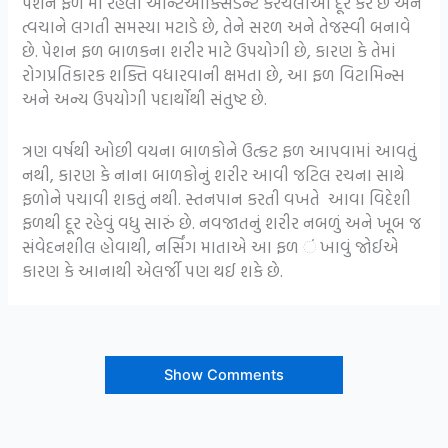
પેશન ફળ માં રહેલા એન્ટિઓક્સિડન્ટ કરચલીઓ દૂર કરે છે અને
ત્વચાને લગતી સમસ્યા મટાડે છે, તેને સરળ અને તેજસ્વી બનાવે
છે. પેશન ફળ બાળકના શરીર માટે ઉપયોગી છે, કારણ કે તેમાં
રોગપ્રતિકારક શક્તિ વધારવાની ક્ષમતા છે, આ ફળ વિટામિન્સ
અને અન્ય ઉપયોગી પદાર્થોથી સંતુષ્ટ છે.
ત્રણ વર્ષથી ઓછી વયના બાળકોને ઉત્કટ ફળ આપવામાં આવતું
નથી, કારણ કે નાના બાળકોનું શરીર આવી જટિલ રચના સાથે
ફળોને પચાવી શકતું નથી. સ્તનપાન કરતી વખતે આવા વિદેશી
ફળથી દૂર રહેવું વધુ સારું છે. નવજાતનું શરીર નબળું અને ખૂબ જ
સંવેદનશીલ હોવાથી, નર્સિંગ માતાએ આ ફળ ં ખાવું જોઈએ
કારણ કે આનાથી એલર્જી પણ થઈ શકે છે.
Show Comments