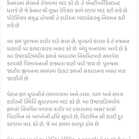
કેન્સરના સેલ્સને રોકવામાં મદદ કરે છે. તે એન્ટીઑકિસડન્ટ
ધરાવે છે જે કેન્સર થી મુક્ત રેડિકલ સામે લડવા મદદ કરી શકે છે.
પોટેશિયમ સમૃદ્ધ હોવાથી તે શરીરના બ્લડપ્રેશરનું નિયમન કરી
શકે છે.
આ ફળ પુરુષના શરીર માટે સારું છે, મુખ્યત્વે કારણ કે તે પ્રજનન
પ્રણાલી પર ફાયદાકારક અસર કરે છે. એવું માનવામાં આવે છે કે
આ ઉષ્ણકટિબંધીય ફળને આહારમાં નિયમિતપણે સમાવેશ
કરવાથી વિભાવનાની શક્યતા ઘણી વધી જાય છે. પુરુષના
જાતીય જીવનના સંબંધમાં ઉત્કટ ફળની સકારાત્મક અસર પણ
જાણીતી છે.
પેશન ફળ યુવાનીને લંબાવવામાં અને ત્વચા, વાળ અને સમગ્ર
શરીરની સ્થિતિ સુધારવામાં મદદ કરે છે. આ ઉષ્ણકટિબંધીય
ફળનો નિયમિત વપરાશ શરીર પર હકારાત્મક અસર કરશે.
વિટામિન એ આંખોની દ્રષ્ટિ સુધારે છે, વિટામિન સી શરદી દૂર
કરવામાં મદદ કરે છે, જે આ ફળમાં ભરપુર હોય છે.