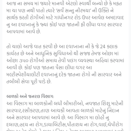
આજ ના સમય માં જયારે માનવી એટલો સ્વાર્થી બન્યો છે કે મફત
મા ચા પણ નથી પાતો ત્યારે ‘સર્વે સન્તુ નીરમયા’ ની ઉક્તિ ને
સાર્થક કરતી રોગીઓ માટે ગાંધીનગર રોડ ઉપર આવેલ અમદાવાદ
નુ આ દવાખાનું કે જ્યાં કોઈ પણ જાતની ફી લીધા વગર સારવાર
આપવામાં આવે છે.
તો ચાલો આજે વાત કરવી છે આ દવાખાના ની કે જે 24 કલાક
કાર્યરત છે અને આધુનિક સુવિધાઓ થી સજ્જ તેમજ ઓછા માં
ઓછા ૩૫૦ રોગીઓ સમાય તેવી પલંગ વ્યવસ્થા અહિયાં કરવામાં
આવી છે. કોઈ પણ જાતના પૈસા લીધા વગર આ
મલ્ટીસ્પેશીયાલીટી દવાખાનું દરેક જાતના રોગો ની સારવાર અને
તબીબી સેવા પૂરી પાડે છે.
બાળકો અને જનરલ વિભાગ:
આ વિભાગ મા બાળકોની બધી બીમારીઓ, નવજાત શિશુ માટેની
સારવાર,રસીકરણ,તાણ આચકી આવતા બાળકો માટેનું નિદાન
અને સારવાર આપવામાં આવે છે. આ વિભાગ મા લોહી નુ
દબાણ,હ્રદય ના રોગ,ડાયાબિટીસ,પીતાશય ના રોગ,વાઈ,ચેપીરોગ