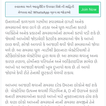
સ્વાસ્થ્ય અને આયુર્વેદિક ઉપચાર વિશે ની માહિતી
Join Now
મેળવવા માટે WhatsApp ગ્રુપ મા જોડાઓ
ઉનાળાની કાળઝાળ ગરમીમાં સ્વાસ્થ્યને લગતી અનેક
સમસ્યાઓ થવા લાગે છે. તડકા અને ધૂળ-માટીના કારણે
વ્યક્તિને અનેક પ્રકારની સમસ્યાઓનો સામનો કરવો પડી શકે છે.
જેમાથી આંખોથી જોડાયેલી કેટલીક સમસ્યાઓ જેમ કે આંખો
લાલ થવી, સોજો આવવો કે આંજણી થવી જેવી સમસ્યાઓ જોવા
મળે છે. આ સમસ્યા ધૂળ -માટીથી ફેલાનારા બેક્ટેરિયાથી તે
સ્ટૈફિલોકોકસ બેક્ટેરિયા દ્વારા થાય છે. આ સમસ્યા થવાનું અન્ય
કારણ તણાવ, હોર્મોનલ પરિવર્તન અને બ્લીફેરાઇટિસ સામેલ છે.
આંખો પર આંજણી થવાથી ખૂબ દુખાવો થાય છે. તો આવો
જોઇએ કેવી રીતે તેનાથી છુટકારો મેળવી શકાય.
આંખમાં આંજણી થવાની સમસ્યા દરેક ઉંમરના લોકોને થઈ શકે
છે. બેક્ટેરિયા ઉત્પન્ન થવાથી વિટામિન A, D ની ઉણપને કારણે
થનારી સમસ્યાઓના કારણે આંખો માટે નુકશાનદાયક હોય શકે
છે. ઘણા લોકો આંખની સમસ્યાને નાની સમસ્યા સમજીને તેને