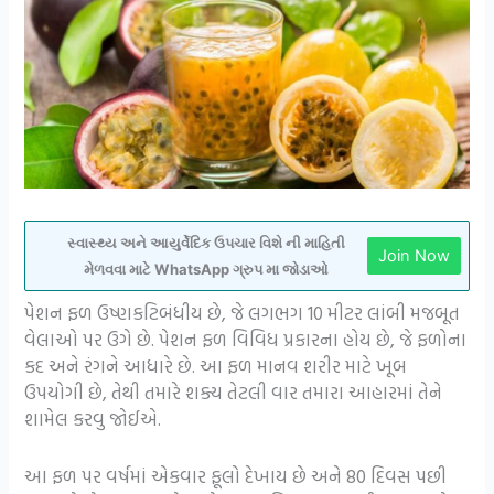
સ્વાસ્થ્ય અને આયુર્વેદિક ઉપચાર વિશે ની માહિતી
Join Now
મેળવવા માટે WhatsApp ગ્રુપ મા જોડાઓ
પેશન ફળ ઉષ્ણકટિબંધીય છે, જે લગભગ 10 મીટર લાંબી મજબૂત
વેલાઓ પર ઉગે છે. પેશન ફળ વિવિધ પ્રકારના હોય છે, જે ફળોના
કદ અને રંગને આધારે છે. આ ફળ માનવ શરીર માટે ખૂબ
ઉપયોગી છે, તેથી તમારે શક્ય તેટલી વાર તમારા આહારમાં તેને
શામેલ કરવુ જોઈએ.
આ ફળ પર વર્ષમાં એકવાર ફૂલો દેખાય છે અને 80 દિવસ પછી