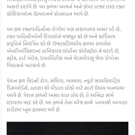
અસરો દર્શાવે છે. આ ફળમાં આયર્ન અને કોપર હાજર લાલ રક્ત
કોશિકાઓના ઉત્પાદનને પ્રોત્સાહન આપે છે.
આ ફળ રક્તવાહિનીના રોગોમાં પણ સકારાત્મક અસર પડે છે,
રક્ત વાહિનીઓની દિવાલોને મજબૂત કરે છે અને કાર્ડિયાક
પ્રવૃત્તિને નિયંત્રિત કરે છે. ઉષ્ણકટિબંધીય ફળમાં સમાયેલ
એન્ટીઑકિસડન્ટ હાનિકારક લોહીના કોલેસ્ટ્રોલ ને ઘટાડે છે,
સ્ટ્રોક, હાર્ટ એટેક, ડાયાબિટીસ અને મેદસ્વીપણું જેવા રોગોના
વિકાસને અટકાવે છે.
પેશન ફળ કિડની રોગ, સંધિવા, અસ્થમા, ન્યુરો સાયકિયાટ્રિક
ડિસઓર્ડર્સ, હતાશા થી પીડાતા લોકો માટે સારો ઉપાય માનવામાં
આવે છે. પેશન ફળની અસર શાંત હોય છે, તે અનિદ્રા સામે
લડવામાં મદદ કરે છે. આ ફળને તેના બીજ સાથે ખાવાથી આપણા
શરીરમાં ખૂબ ફાયબર મળે છે.