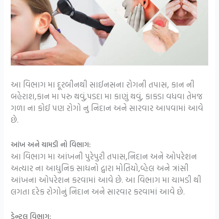
આ વિભાગ મા દૂરબીનથી સાઈનસના રોગની તપાસ, કાન ની
બહેરાશ,કાન મા પરુ થવું,પડદા મા કાણું થવું, કાકડા વધવા તેમજ
ગળા ના કોઈ પણ રોગો નુ નિદાન અને સારવાર આપવામાં આવે
છે.
આંખ અને ચામડી નો વિભાગ:
આ વિભાગ મા આંખની પુરેપુરી તપાસ,નિદાન અને ઓપરેશન
અત્યાર ના આધુનિક સાધનો દ્વારા મોતિયો,વ્હેલ અને ત્રાંસી
આંખના ઓપરેશન કરવામાં આવે છે. આ વિભાગ મા ચામડી થી
લગતા દરેક રોગોનું નિદાન અને સારવાર કરવામાં આવે છે.
ડેન્ટલ વિભાગ: