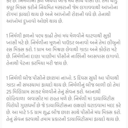
કરે છે. નિર્મળીના ફળ અથવા બીજ મધ સાથે પીસી લો. તેમાં થોડું
કપૂર મિક્સ કરીને નિયમિત મસ્કરાની જેમ લગાવવાથી આંખોના
રોગમાં ફાયદો થાય છે અને આંખોની રોશની વધે છે. તેનાથી
આંખોમાં દુખાવો ઓછો થાય છે.
1 નિર્મળી ફળનો પલ્પ કાઢી તેમાં મધ મેળવીને ચાટવાથી સુકી
ખાંસી મટે છે. નિર્મળીના મૂળનો પાઉડર બનાવો અને તેમાં લીંબુનો
રસ મિક્સ કરો. 1 ગ્રામ આ મિશ્રણ લેવાથી ઝાડા અને કોલેરા મટે
છે. નિર્મળીનાં દાણા પાણીમાં પીસીને નાભિની આસપાસ લગાવો.
તેનાથી પેટના કરમિયા મરી જાય છે.
1 નિર્મળી બીજ પીસીને છાશમાં નાંખો. 5 દિવસ સુધી આ પીવાથી
ઝાડા ની સમસ્યામાં ફાયદો થાય છે. નિર્મળીનું બીજ બાળી લો તેમાં
25 મિલિગ્રામ સાકર મેળવીને તેનું સેવન કરો. આનાથી
લોહિવાળા બવાસીર માં રાહત મળે છે. નિર્મળી માં ડાયાબિટીસ
વિરોધી ગુણધર્મો છે જે ડાયાબિટીસના લક્ષણો ઘટાડવામાં મદદ કરે
છે. આ માટે 1-5 ગ્રામ શુદ્ધ બીજ છાશ સાથે પીસીને મધ મિક્સ કરો.
તેનું સેવન કરવાથી તમામ પ્રકારની ડાયાબિટીસમાં ફાયદો થાય છે.