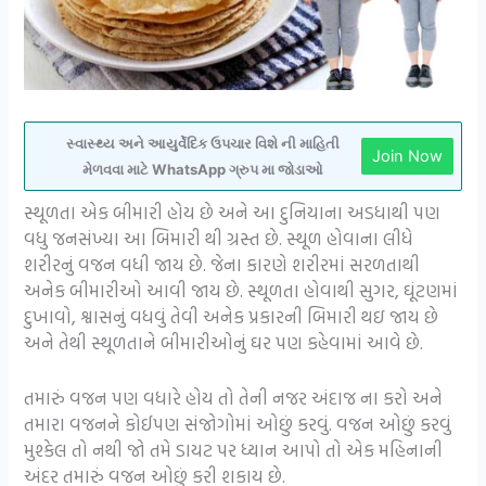
સ્વાસ્થ્ય અને આયુર્વેદિક ઉપચાર વિશે ની માહિતી
Join Now
મેળવવા માટે WhatsApp ગ્રુપ મા જોડાઓ
સ્થૂળતા એક બીમારી હોય છે અને આ દુનિયાના અડધાથી પણ
વધુ જનસંખ્યા આ બિમારી થી ગ્રસ્ત છે. સ્થૂળ હોવાના લીધે
શરીરનું વજન વધી જાય છે. જેના કારણે શરીરમાં સરળતાથી
અનેક બીમારીઓ આવી જાય છે. સ્થૂળતા હોવાથી સુગર, ઘૂંટણમાં
દુખાવો, શ્વાસનું વધવું તેવી અનેક પ્રકારની બિમારી થઇ જાય છે
અને તેથી સ્થૂળતાને બીમારીઓનું ઘર પણ કહેવામાં આવે છે.
તમારું વજન પણ વધારે હોય તો તેની નજર અંદાજ ના કરો અને
તમારા વજનને કોઈપણ સંજોગોમાં ઓછું કરવું. વજન ઓછું કરવું
મુશ્કેલ તો નથી જો તમે ડાયટ પર ધ્યાન આપો તો એક મહિનાની
અંદર તમારું વજન ઓછું કરી શકાય છે.