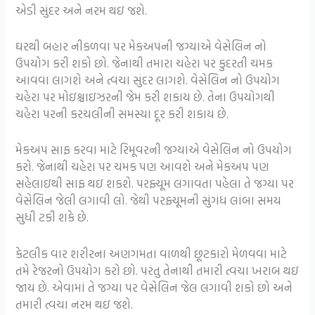
એડી સુંદર અને નરમ થઇ જશે.
ઘરથી બહાર નીકળવા પર મેકઅપની જગ્યાએ વેસેલિન નો
ઉપયોગ કરી શકો છો. જેનાથી તમારા ચહેરા પર કુદરતી ચમક
આવવા લાગશે અને ત્વચા સુંદર લાગશે. વેસેલિન નો ઉપયોગ
ચહેરા પર મોઇશ્ચાઇઝરની જેમ કરી શકાય છે. તેના ઉપયોગથી
ચહેરા પરની કરચલીની સમસ્યા દૂર કરી શકાય છે.
મેકઅપ સાફ કરવા માટે રિમૂવરની જગ્યાએ વેસેલિન નો ઉપયોગ
કરો. જેનાથી ચહેરા પર ચમક પણ આવશે અને મેકઅપ પણ
સહેલાઇથી સાફ થઇ શકશે. પરફ્યૂમ લગાવતા પહેલા તે જગ્યા પર
વેસેલિન જેલી લગાવી લો. જેથી પરફ્યૂમની સુંગંધ લાંબા સમય
સુધી ટકી શકે છે.
કેટલીક વાર શરીરના અણગમતા વાળથી છૂટકારો મેળવવા માટે
તમે રેજરનો ઉપયોગ કરો છો. પરંતુ તેનાથી તમારી ત્વચા ખરાબ થઇ
જાય છે. એવામાં તે જગ્યા પર વેસેલિન જેલ લગાવી શકો છો અને
તમારી ત્વચા નરમ થઇ જશે.