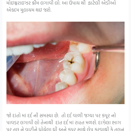
મોઇશ્ચરાઇઝર ક્રીમ લગાવી લો. આ ઉપાય થી ફાટેલી એડીઓ
એકદમ મુલાયમ થઇ જશે.
જો દાંતો માં દર્દ ની સમસ્યા છે. તો દર્દ વાળી જગ્યા પર કપૂર નો
પાવડર લગાવી લો તેનાથી દાંત દર્દ માં રાહત મળશે. દાઝેલા ભાગ
પર તલ ને વાટીને ધોયેલા ઘી અને કપૂર સાથે લેપ કરવાથી કે તલનું