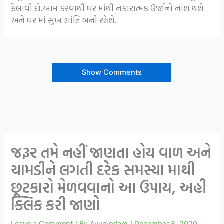
ફેલાવી દો.આમ કરવાથી ઘર માંથી નકારાત્મક ઉર્જાનો નાશ થશે
અને ઘર માં સુખ શાંતિ બની રહેશે.
Show Comments
જરૂર તમે નહીં જાણતા હોય વાળ અને
ચામડીને લગતી દરેક સમસ્યા માથી
છૂટકારો મેળવવાનો આ ઉપાય, અહી
ક્લિક કરી જાણો
Leave a Comment
/ By
Ayurvedam
/
December 8, 2020