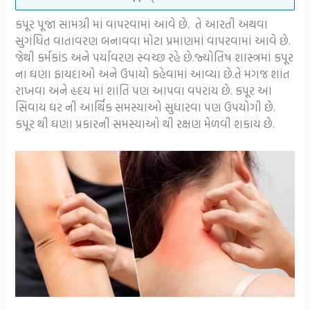
કપૂર પૂજા સામગ્રી માં વાપરવામાં આવે છે. તે આરતી અથવા
સુગંધિત વાતાવરણ બનાવવા મોટા પ્રમાણમાં વાપરવામાં આવે છે.
જેથી કર્મકાંડ અને પર્યાવરણ સ્વચ્છ રહે છે.જ્યોતિષ શાસ્ત્રમાં કપૂર
ના ઘણા ફાયદાઓ અને ઉપાયો કહેવામાં આવ્યા છે.તે મગજ શાંત
રાખવા અને હૃદય માં શાંતિ પણ આપવા વપરાય છે. કપૂર આ
સિવાય ઘર ની આર્થિક સમસ્યાઓ સુધારવા પણ ઉપયોગી છે.
કપૂર થી ઘણા પ્રકારની સમસ્યાઓ થી રક્ષણ મેળવી શકાય છે.