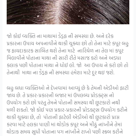
જો કોઈ વ્યક્તિ ના માથામાં ડેંડ્રફ ની સમસ્યા છે. અને દરેક
પ્રકારના ઉપાય અપનાવીને થાકી ચુક્યા છો તો તેના માટે કપૂર બહુ
જ ફાયદાકારક સાબિત થશે તેના માટે નારિયેળ ના તેલ માં કપૂર
મિલાવીને પોતાના માથા ની સારી રીતે મસાજ કરો અને અડધા
કલાક પછી પોતાના માથા ને ધોઈ લો. જો આ ઉપાય ને કરો છો તો
તેનાથી માથા ના ડેંડ્રફ ની સમસ્યા હંમેશા માટે દૂર થઇ જશે.
બહુ બધા વ્યક્તિઓ ને દેખવામાં આવ્યું છે કે તેમની એડીઓ ફાટી
જાય છે. તે પ્રકાર-પ્રકારની બજાર માં ઉપલબ્ધ પ્રોડક્ટ્સ નો
ઉપયોગ કરો છો પરંતુ તેમને પોતાની સમસ્યા થી છુટકારો નથી
મળી શકતો. જો કોઈ પણ પ્રકાર-પ્રકારની પ્રોડક્ટ્સ ઉપયોગ કરીને
થાકી ચુક્યા છે, તો પોતાની ફાટેલી એડીઓ થી છુટકારો પ્રાપ્ત
કરવા માટે હલકા પાણી માં થોડોક કપૂર અને મીઠું નાંખીને તેમાં
થોડાક સમય સુધી પોતાના પગ નાંખીને રાખો પછી સ્ક્રબ કરીને