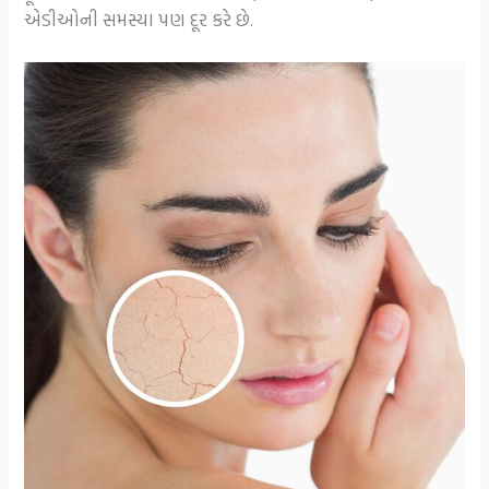
એડીઓની સમસ્યા પણ દૂર કરે છે.