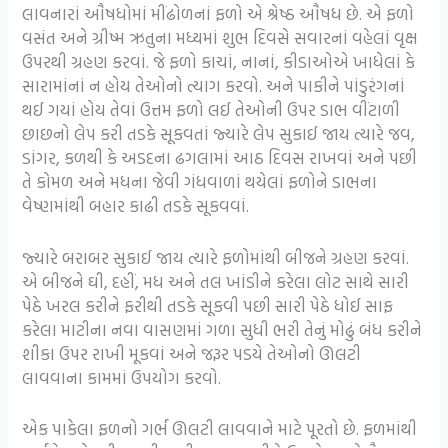
લાવનારાં ઔષધોમાં મીંઢોળનાં ફળો એ શ્રેષ્ઠ ઔષધ છે. એ ફળો
વસંત અને ગ્રીષ્મ ઋતુના મધ્યમાં શુભ દિવસે સવારનાં વહેલાં વૃક્ષ
ઉપરથી ગ્રહણ કરવાં. જે ફળો કાચાં, નાનાં, કીડાઓએ ખાધેલાં કે
સારામાંનાં ન હોય તેઓનો ત્યાગ કરવો. અને પાકીને પાંડુરંગનાં
થઈ ગયાં હોય તેવાં ઉત્તમ ફળો લઈ તેઓની ઉપર ડાભ વીંટાળી
છાછનો લેપ કરી તડકે સૂકવતાં જ્યારે લેપ સુકાઈ જાય ત્યારે જવ,
ડાંગર, કળથી કે અડદના ઢગલામાં આઠ દિવસ રાખવાં અને પછી
તે કોમળ અને મધના જેવી ગંધવાળાં થયેલાં ફળોને ડાભના
વેષ્ણમાંથી બહાર કાઢી તડકે સૂકવવાં.
જ્યારે બરાબર સુકાઈ જાય ત્યારે ફળોમાંથી બીજને ગ્રહણ કરવાં.
એ બીજને ઘી, દહીં, મધ અને તલ ખાંડીને કરેલા લોટ સાથે સારી
પેઠે ખરલ કરીને ફરીથી તડકે સૂકવી પછી સારી પેઠે ધોઈ સાફ
કરેલા માટીના નવા વાસણમાં ગળા સુધી ભરી તેનું મોઢું બંધ કરીને
શીકા ઉપર રાખી મૂકવાં અને જરૂર પડયે તેઓનો ઊલટી
લાવવાના કામમાં ઉપયોગ કરવો.
એક પાકેલા ફળનો ગર્ભ ઊલટી લાવવાને માટે પૂરતો છે. ફળમાંથી