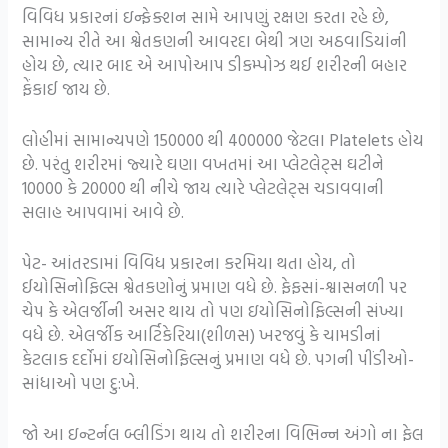
વિવિધ પ્રકારનાં ઇન્ફેક્શન સામે આપણું રક્ષણ કરતા રહે છે,
સામાન્ય રીતે આ શ્વેતકણની આવરદા બેથી ત્રણ અઠવાડિયાંની
હોય છે, ત્યાર બાદ એ આપોઆપ ડીકમ્પોઝ થઈ શરીરની બહાર
ફેંકાઈ જાય છે.
લોહીમાં સામાન્યપણે 150000 થી 400000 જેટલા Platelets હોય
છે. પરંતુ શરીરમાં જ્યારે ઘણા વખતમાં આ પ્લેટલેટ્સ ઘટીને
10000 કે 20000 થી નીચે જાય ત્યારે પ્લેટલેટ્સ ચડાવવાની
સલાહ આપવામાં આવે છે.
પેટ- આંતરડામાં વિવિધ પ્રકારના કરમિયા થતા હોય, તો
ઈયોસિનોફિલ્સ શ્વેતકણોનું પ્રમાણ વધે છે. ફેફસાં-શ્વાસનળી પર
ચેપ કે એલર્જીની અસર થાય તો પણ ઇયોસિનોફિલ્સની સંખ્યા
વધે છે. એલર્જીક આર્ટિકેરિયા(શીળસ) ખરજવું કે ચામડીનાં
કેટલાક દર્દોમાં ઇયોસિનોફિલ્સનું પ્રમાણ વધે છે. પગની પીંડીઓ-
સાંધાઓ પણ દુ:ખે.
જો આ ઇન્ટર્નલ બ્લીડિંગ થાય તો શરીરના વિભિન્ન અંગો ના ફેલ