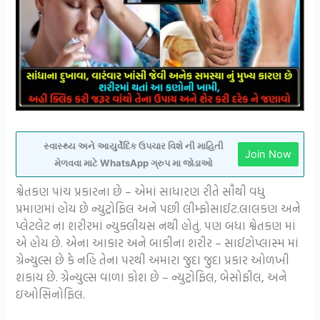
સ્વાસ્થ્ય અને આયુર્વેદિક ઉપચાર વિશે ની માહિતી
Join Now
મેળવવા માટે WhatsApp ગ્રુપ મા જોડાઓ
શ્વેતકણ પાંચ પ્રકારના છે – એમાં સાધારણ રીતે સૌથી વધુ
પ્રમાણમાં હોય છે ન્યુટ્રોફિલ અને પછી લીમ્ફોસાઈટ.લાલકણ અને
પ્લેટલેટ ના શરીરમાં ન્યુક્લીયસ નથી હોતું. પણ બધા શ્વેતકણ માં
એ હોય છે. એના આકાર અને બાકીના શરીર – સાઈટોપ્લાસ્મ માં
ગ્રેન્યુલ્સ છે કે નહિ તેના પરથી અમારા જુદા જુદા પ્રકાર ઓળખી
શકાય છે. ગ્રેન્યુલ્સ વાળા કોશ છે – ન્યુટ્રોફિલ, બેસોફીલ, અને
ઇઓસિનોફિલ.