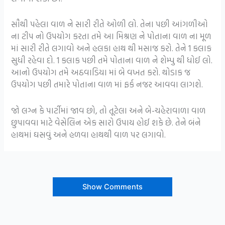
સૌથી પહેલા વાળ ને સારી રીતે ઓળી લો. તેના પછી આંગળીઓ
ના ટીપ નો ઉપયોગ કરતા તમે આ મિશ્રણ ને પોતાના વાળ ના મૂળ
માં સારી રીતે લગાવો અને હલકા હાથ થી મસાજ કરો. તેને 1 કલાક
સુધી રહેવા દો. 1 કલાક પછી તમે પોતાના વાળ ને શેમ્પુ થી ધોઈ લો.
આનો ઉપયોગ તમે અઠવાડિયા માં બે વખત કરો. થોડાક જ
ઉપયોગ પછી તમારે પોતાના વાળ માં ફર્ક નજર આવવા લાગશે.
જો લગ્ન કે પાર્ટીમાં જાવ છો, તો તૂટેલા અને બે-ચહેરાવાળા વાળ
છુપાવવા માટે વેસેલિન એક સારો ઉપાય હોઈ શકે છે. તેને બંને
હાથમાં ઘસવું અને હળવા હાથથી વાળ પર લગાવો.
Show Comments