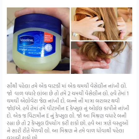
સૌથી પહેલા તમે એક વાટકી માં એક ચમચી વેસેલીન નાંખી લો.
જો વાળ વધારે લાંબા છે તો તમે 2 ચમચી વેસેલીન લો. હવે તેમાં 1
ચમચી એલોવેરા જેલ નાંખી દો. બન્ને ની માત્રા બરાબર થવી
જોઈએ. હવે તેમાં તમે વીટામીન E કેપ્સુલ નું ઓઈલ કાપીને નાંખી
દો. એક જ વિટામીન E નું કેપ્સુલ લો. જો આ મિશ્રણ વધારે બની
રહ્યા છે તો 2 કેપ્સુલ ઉપયોગ કરી શકો છો. હવે આ ત્રણે વસ્તુઓ
ને સારી રીતે મેળવી લો. આ મિશ્રણ ને તમે વાળ ધોવાથી પહેલા
લગાવી શકો છો.