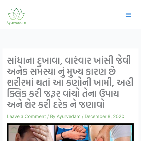
Skip
to
content
સાંધાના દુખાવા, વારંવાર ખાંસી જેવી
અનેક સમસ્યા નું મુખ્ય કારણ છે
શરીરમાં થતાં આ કણોની ખામી, અહી
ક્લિક કરી જરૂર વાંચો તેના ઉપાય
અને શેર કરી દરેક ને જણાવો
Leave a Comment
/ By
Ayurvedam
/
December 8, 2020