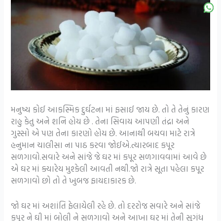
મનુષ્ય કોઈ આકસ્મિક દુર્ઘટના માં ફસાઈ જાય છે. તો તે તેનું કારણ
રાહુ કેતુ અને શનિ હોય છે . તેના સિવાય આપણી તંદ્રા અને
ગુસ્સો એ પણ તેના કારણો હોય છે. આનાથી બચવા માટે રાત્રે
હનુમાન ચાલીસા ના પાઠ કરવા જોઈએ.ત્યારબાદ કપૂર
સળગાવો.સવારે અને સાંજે જે ઘર માં કપૂર સળગાવવામાં આવે છે
એ ઘર માં ક્યારેય મુશ્કેલી આવતી નથી.જો રાત્રે સૂતા પહેલા કપૂર
સળગાવો છો તો તે ખુબજ ફાયદાકારક છે.
જો ઘર માં અશાંતિ ફેલાયેલી રહે છે. તો દરરોજ સવારે અને સાંજે
કપૂર ને ઘી માં બોલી ને સળગાવો અને આખા ઘર માં તેની સુગંધ