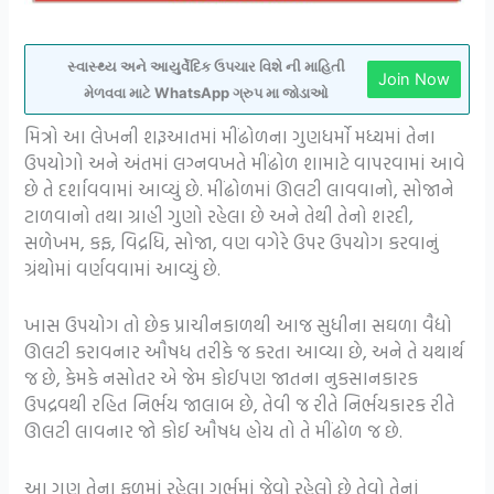
સ્વાસ્થ્ય અને આયુર્વેદિક ઉપચાર વિશે ની માહિતી
Join Now
મેળવવા માટે WhatsApp ગ્રુપ મા જોડાઓ
મિત્રો આ લેખની શરૂઆતમાં મીંઢોળના ગુણધર્મો મધ્યમાં તેના
ઉપયોગો અને અંતમાં લગ્નવખતે મીંઢોળ શામાટે વાપરવામાં આવે
છે તે દર્શાવવામાં આવ્યું છે. મીંઢોળમાં ઊલટી લાવવાનો, સોજાને
ટાળવાનો તથા ગ્રાહી ગુણો રહેલા છે અને તેથી તેનો શરદી,
સળેખમ, કફ, વિદ્રધિ, સોજા, વણ વગેરે ઉપર ઉપયોગ કરવાનું
ગ્રંથોમાં વર્ણવવામાં આવ્યું છે.
ખાસ ઉપયોગ તો છેક પ્રાચીનકાળથી આજ સુધીના સઘળા વૈદ્યો
ઊલટી કરાવનાર ઔષધ તરીકે જ કરતા આવ્યા છે, અને તે યથાર્થ
જ છે, કેમકે નસોતર એ જેમ કોઈપણ જાતના નુકસાનકારક
ઉપદ્રવથી રહિત નિર્ભય જાલાબ છે, તેવી જ રીતે નિર્ભયકારક રીતે
ઊલટી લાવનાર જો કોઈ ઔષધ હોય તો તે મીંઢોળ જ છે.
આ ગુણ તેના ફળમાં રહેલા ગર્ભમાં જેવો રહેલો છે તેવો તેનાં