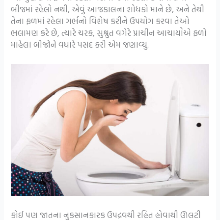
બીજમાં રહેલો નથી, એવું આજકાલના શોધકો માને છે, અને તેથી
તેના ફળમાં રહેલા ગર્ભનો વિશેષ કરીને ઉપયોગ કરવા તેઓ
ભલામણ કરે છે, ત્યારે ચરક, સુશ્રુત વગેરે પ્રાચીન આચાયોંએ ફળો
માંહેલાં બીજોને વધારે પસંદ કરી એમ જણાવ્યું.
કોઈ પણ જાતના નુકસાનકારક ઉપદ્રવથી રહિત હોવાથી ઊલટી