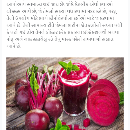
આપોઆપ સામાન્ય થઈ જાય છે. જોકે કેટલીક એવી દવાઓ
ચોક્કસ આવે છે, જે તેમની સંખ્યા વધારવામાં મદદ કરે છે, પરંતુ
તેનો ઉપયોગ મોટે ભાગે કીમોથેરપીના દર્દીઓ માટે જ કરવામાં
આવે છે. તેથી સામાન્ય રીતે જેમના શરીમાં શ્વેતકણોની સંખ્યા વધી
કે ઘટી ગઈ હોય તેમને ડૉક્ટર દરેક પ્રકારનાં ઇન્ફેક્શનથી બચવા
મોઢું અને નાક ઢંકાયેલું રહે તેવું માસ્ક પહેરી રાખવાની સલાહ
આપે છે.