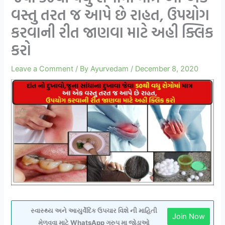
વસ્તુ તરત જ આપે છે રાહત, ઉપયોગ
કરવાની રીત જાણવા માટે અહી ક્લિક
કરો
Leave a Comment
/ By
Ayurvedam
/
December 8, 2020
સ્વાસ્થ્ય અને આયુર્વેદિક ઉપચાર વિશે ની માહિતી
Join Now
મેળવવા માટે WhatsApp ગ્રુપ મા જોડાઓ