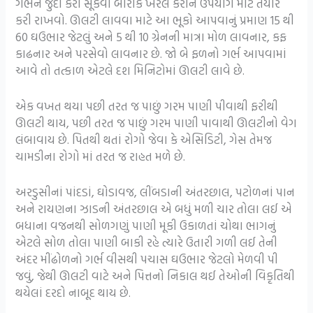
ગર્ભને જુદો કરી સૂકવી બારીક ખરલ કરીને ઉપયોગ માટે તૈયાર
કરી રાખવો. ઊલટી લાવવા માટે આ ભૂકો આપવાનું પ્રમાણ 15 થી
60 ઘઉભાર જેટલું અને 5 થી 10 ગ્રેનની માત્રા મોળ લાવનાર, કફ
કાઢનાર અને પરસેવો લાવનાર છે. જો બે ફળનો ગર્ભ આપવામાં
આવે તો તત્કાળ એટલે દશ મિનિટોમાં ઊલટી લાવે છે.
એક વખત થયા પછી તરત જ પાછું ગરમ પાણી પીવાથી ફરીથી
ઊલટી થાય, પછી તરત જ પાછું ગરમ પાણી પાવાથી ઊલટીનો વેગ
લંબાવાય છે. પિતથી થતાં રોગો જેવા કે એસિડિટી, ગેસ તેમજ
ચામડીના રોગો માં તરત જ રાહત મળે છે.
અરડુસીનાં પાંદડાં, ઘોડાવજ, લીંબડાની અંતરછાલ, પટોળનાં પાન
અને રાયણના ઝાડની અંતરછાલ એ બધું મળી ચાર તોલા લઈ એ
બધાના વજનથી સોળગણું પાણી મૂકી ઉકાળતાં ચોથા ભાગનું
એટલે સોળ તોલા પાણી બાકી રહે ત્યારે ઉતારી ગળી લઈ તેની
અંદર મીંઢોળનો ગર્ભ વીસથી પચાસ ઘઉભાર જેટલો મેળવી પી
જવું, જેથી ઊલટી વાટે અને પિત્તનો નિકાલ થઈ તેઓની વિકૃતિથી
થયેલાં દરદો નાબૂદ થાય છે.