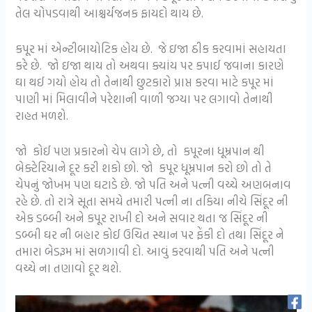
તેલ ચોપડવાથી આશ્ચર્યજનક ફાયદો થાય છે.
કપૂર માં એન્ટીબાયોટિક હોય છે. જે ઇજા ઠીક કરવામાં સહાયતા
કરે છે. જો ઇજા થાય તો અથવા ક્યાંય પર કપાઈ જવાના કારણે
ઘા થઈ ગયો હોય તો તેનાથી છુટકારો પ્રાપ્ત કરવા માટે કપૂર માં
પાણી માં મિલાવીને પરેશાની વાળી જગ્યા પર લગાવો તેનાથી
રાહત મળશે.
જો કોઈ પણ પ્રકારનો ચેપ લાગે છે, તો કપૂરના ધૂમ્રપાન થી
બેક્ટેરિયાને દૂર કરી શકો છો. જો કપૂર ધૂમ્રપાન કરો છો તો તે
ચેપનું જોખમ પણ ઘટાડે છે. જો પતિ અને પત્ની વચ્ચે અણબનાવ
રહે છે. તો રાત્રે સૂતા સમયે તમારી પત્ની ના તકિયા નીચે સિંદૂર ની
એક ડબ્બી અને કપૂર રાખી દો અને સવાર થતા જ સિંદૂર ની
ડબ્બી ઘર ની બહાર કોઈ ઉચિત સ્થાન પર ફેંકી દો તથા સિંદૂર ને
તમારા બેડરૂમ માં સળગાવી દો. આવું કરવાથી પતિ અને પત્ની
વચ્ચે ના તણાવો દૂર થશે.