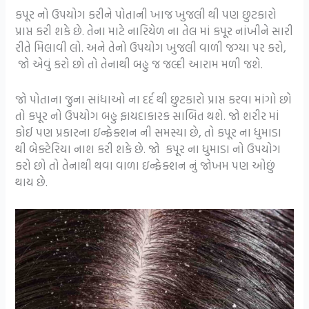
કપૂર નો ઉપયોગ કરીને પોતાની ખાજ ખુજલી થી પણ છુટકારો
પ્રાપ્ત કરી શકે છે. તેના માટે નારિયેળ ના તેલ માં કપૂર નાંખીને સારી
રીતે મિલાવી લો. અને તેનો ઉપયોગ ખુજલી વાળી જગ્યા પર કરો,
જો એવું કરો છો તો તેનાથી બહુ જ જલ્દી આરામ મળી જશે.
જો પોતાના જુના સાંધાઓ ના દર્દ થી છુટકારો પ્રાપ્ત કરવા માંગો છો
તો કપૂર નો ઉપયોગ બહુ ફાયદાકારક સાબિત થશે. જો શરીર માં
કોઈ પણ પ્રકારના ઇન્ફેક્શન ની સમસ્યા છે, તો કપૂર ના ધુમાડા
થી બેક્ટેરિયા નાશ કરી શકે છે. જો કપૂર ના ધુમાડા નો ઉપયોગ
કરો છો તો તેનાથી થવા વાળા ઇન્ફેક્શન નું જોખમ પણ ઓછું
થાય છે.