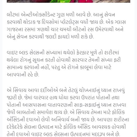
બીટમાં એન્ટીઓક્સીડેન્ટ ગુણ મળી આવે છે. આનું સેવન
કરવાથી થોડાક જ દિવસોમાં પ્લેટલેટ્સ વધી જાય છે. એક ગ્લાસ
ગાજરના રસમાં ત્રણથી ચાર ચમચી બીટનો રસ ઉમેરવાથી અને
એનું સેવન કરવાથી જલદી ફાયદો મળી શકે છે.
વાઇટ બ્લડ સેલ્સની સંખ્યામાં થયેલો ફેરફાર મૂળે તો શરીરમાં
થયેલા રોગનું સૂચન કરતી હોવાથી સારવાર તેમની સંખ્યા ફરી
સામાન્ય કરવાની નહીં, પરંતુ એ રોગને કાબૂમાં લેવા માટે
આપવાની રહે છે.
એ સિવાય આવા દર્દીઓએ બને તેટલું ચોખ્ખાઈનું ધ્યાન રાખવું
જરૂરી છે. જેમાં વારંવાર હાથ ધોયા કરવા ઉપરાંત પોતાની તથા
પોતાની આસપાસના વાતાવરણની સાફ-સફાઈનું ધ્યાન રાખવા
જેવી બાબતોનો સમાવેશ થાય છે. એ સિવાય તેમના માટે ફોલિક
ઍસિડની દવાઓ લેવી અનિવાર્ય બની જાય છે. આપણા શરીરના
દરેકેદરેકે સેલના ઉત્પાદન માટે ફોલિક ઍસિડ આવશ્યક હોવાથી
તેની દવાઓ વાઇટ બ્લડ સેલ્સના ઉત્પાદનમાં મદદરૂપ બને છે.