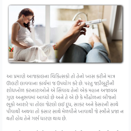
આ પ્રમાણે આજકાલના ચિકિત્સકો તો તેનો ખાસ કરીને માત્ર
ઊલટી લાવવાના કાર્યમાં જ ઉપયોગ કરે છે. પરંતુ જડીબુટ્ટીની
શોધખોળ કરનારાઓને એ સિવાય તેનો એક મહાન અજાયબ
ગુણ અનુભવમાં આવ્યો છે અને તે એ છે કે મીંઢોળનાં બીજનો
ભૂકો આશરે પા તોલા જેટલો લઈ દૂધ, સાકર અને કેસરની સાથે
પીવાથી અથવા તો કંસાર સાથે મેળવીને ખાવાથી જે સ્ત્રીને પ્રજા ન
થતી હોય તેને ગર્ભ ધારણ થાય છે.