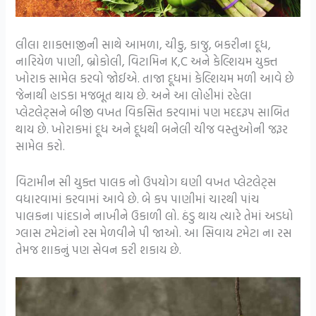
લીલા શાકભાજીની સાથે આમળા, ચીકુ, કાજુ, બકરીના દૂધ,
નારિયેળ પાણી, બ્રોકોલી, વિટામિન K,C અને કેલ્શિયમ યુક્ત
ખોરાક સામેલ કરવો જોઈએ. તાજા દૂધમાં કેલ્શિયમ મળી આવે છે
જેનાથી હાડકા મજબૂત થાય છે. અને આ લોહીમાં રહેલા
પ્લેટલેટ્સને બીજી વખત વિકસિત કરવામાં પણ મદદરૂપ સાબિત
થાય છે. ખોરાકમાં દૂધ અને દૂધથી બનેલી ચીજ વસ્તુઓની જરૂર
સામેલ કરો.
વિટામીન સી યુક્ત પાલક નો ઉપયોગ ઘણી વખત પ્લેટલેટ્સ
વધારવામાં કરવામાં આવે છે. બે કપ પાણીમાં ચારથી પાંચ
પાલકના પાંદડાને નાખીને ઉકાળી લો. ઠંડુ થાય ત્યારે તેમાં અડધો
ગ્લાસ ટમેટાંનો રસ મેળવીને પી જાઓ. આ સિવાય ટમેટા ના રસ
તેમજ શાકનું પણ સેવન કરી શકાય છે.