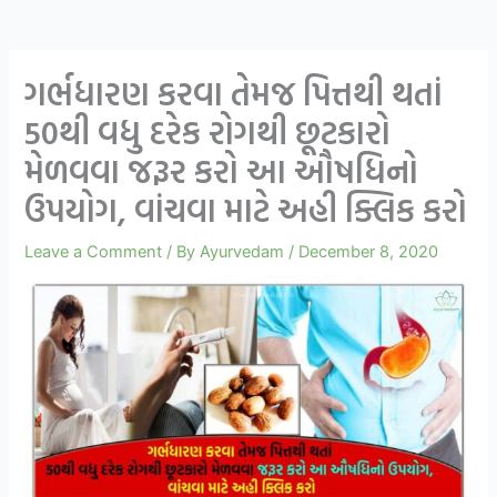
ગર્ભધારણ કરવા તેમજ પિત્તથી થતાં
50થી વધુ દરેક રોગથી છૂટકારો
મેળવવા જરૂર કરો આ ઔષધિનો
ઉપયોગ, વાંચવા માટે અહી ક્લિક કરો
Leave a Comment
/ By
Ayurvedam
/
December 8, 2020