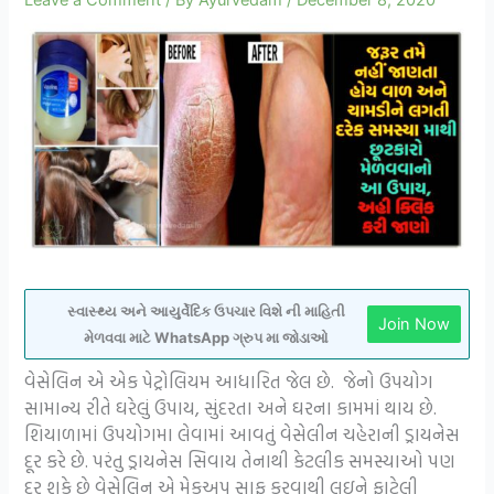
સ્વાસ્થ્ય અને આયુર્વેદિક ઉપચાર વિશે ની માહિતી
Join Now
મેળવવા માટે WhatsApp ગ્રુપ મા જોડાઓ
વેસેલિન એ એક પેટ્રોલિયમ આધારિત જેલ છે. જેનો ઉપયોગ
સામાન્ય રીતે ઘરેલું ઉપાય, સુંદરતા અને ઘરના કામમાં થાય છે.
શિયાળામાં ઉપયોગમા લેવામાં આવતું વેસેલીન ચહેરાની ડ્રાયનેસ
દૂર કરે છે. પરંતુ ડ્રાયનેસ સિવાય તેનાથી કેટલીક સમસ્યાઓ પણ
દૂર શકે છે વેસેલિન એ મેકઅપ સાફ કરવાથી લઇને ફાટેલી