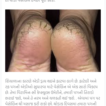
તો થોડી વેસેલિન ઇચ્છા પૂરી કરશે.
શિયાળાના કારણે એડી ડ્રાય થઇને ફાટવા લાગે છે. ફાટેલી અને
રફ પગની એડીઓ સુધારવા માટે વેસેલિન એ એક સારો વિકલ્પ
છે. તેમાં વિટામિન-સી કેપ્સ્યુલ્સ ઉમેરીને, તમારી પગની તિરાડો
ભરાઈ જશે, અને તે નરમ અને ચળકતી થઈ જશે. . એવામાં પગ પર
વેસેલિન થી મસાજ કરી શકો છો. થોડાક દિવસમાં તમારા પગની