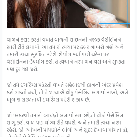
વાળને કલર કરતી વખતે વાળની ​​લાઇનની નજીક વેસેલિનને
સારી રીતે લગાવો. આ તમારી ત્વચા પર કલર નાખશે નહીં અને
તમારી ત્વચા સુરક્ષિત રહેશે. શેવીંગ કર્યા પછી ચહેરા પર
વેસેલિનનો ઉપયોગ કરો, તે ત્વચાને નરમ બનાવશે અને શુષ્કતા
પણ દૂર થઈ જશે.
જો તમે ઇયરિંગ્સ પહેરતી વખતે સહેલાઇથી કાનની અંદર પ્રવેશ
કરી શકતી નથી, તો તે જગ્યાએ થોડું વેસેલિન લગાવી રાખો, અને
ખૂબ જ સરળતાથી ઇયરિંગ્સ પહેરી શકાય છે.
જો પ્લકરથી તમારી આઈબ્રો બનાવી રહ્યા છો,તો થોડી વેસેલિન
લાગુ કરો. વાળ પણ યોગ્ય રીતે વધશે, અને તમારી ત્વચા નરમ
રહેશે. જો આંખની પાંપણોને લાંબી અને સુંદર દેખાવા માંગતા હો,