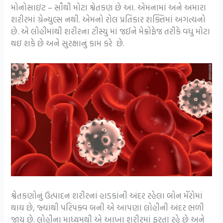
મોનોસાઇટ – સૌથી મોટા શ્વેતકણ છે આ. એમનામાં અને અમારા
શરીરમાં ગ્રેન્યુલ્સ નથી. એમનો રોલ પ્રતિકાર શક્તિમાં અગત્યનો
છે. એ લોહીમાંથી શરીરના ટીસ્યુ માં જઈને મેક્રોફેજ તરીકે વધુ મોટા
થઇ શકે છે અને સુરક્ષાનું કામ કરે છે.
શ્વેતકણોનું ઉત્પાદન શરીરનાં હાડકાંની અંદર રહેલા બોન મૅરોમાં
થાય છે, જ્યાંથી પરિપક્વ બની એ આપણા લોહીની અંદર ભળી
જાય છે. લોહીના માધ્યમથી એ આખા શરીરમાં ફરતા રહે છે અને