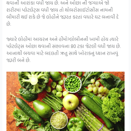
થવાની આશંકા વધી જાય છે. અને ઓછા ની જગ્યાએ જો
શરીરમાં પ્લેટલેટ્સ વધી જાય તો થોબરોસાઈટોસીસ નામની
બીમારી થઈ શકે છે જે લોહીને જરૂરત કરતાં વધારે ઘટ બનાવી દે
છે.
જ્યારે લોહીમાં આયરન અને હીમોગ્લોબીનની ખામી હોય ત્યારે
પ્લેટલેટ્સ ઓછા થવાની સંભાવના 80 ટકા જેટલી વધી જાય છે.
આનાથી બચવા માટે બદલતી ઋતુ સાથે ખોરાકનું ધ્યાન રાખવું
જરૂરી બને છે.