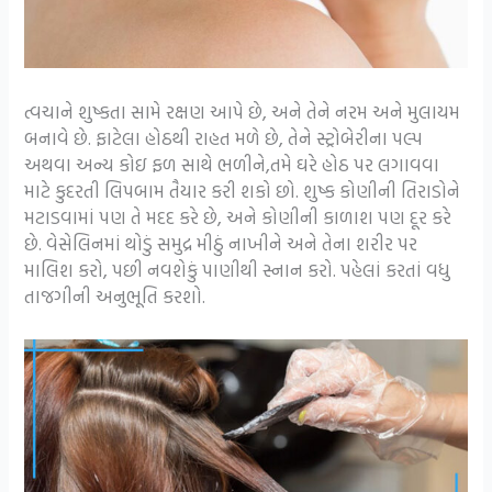
ત્વચાને શુષ્કતા સામે રક્ષણ આપે છે, અને તેને નરમ અને મુલાયમ
બનાવે છે. ફાટેલા હોઠથી રાહત મળે છે, તેને સ્ટ્રોબેરીના પલ્પ
અથવા અન્ય કોઇ ફળ સાથે ભળીને,તમે ઘરે હોઠ પર લગાવવા
માટે કુદરતી લિપબામ તૈયાર કરી શકો છો. શુષ્ક કોણીની તિરાડોને
મટાડવામાં પણ તે મદદ કરે છે, અને કોણીની કાળાશ પણ દૂર કરે
છે. વેસેલિનમાં થોડું સમુદ્ર મીઠું નાખીને અને તેના શરીર પર
માલિશ કરો, પછી નવશેકું પાણીથી સ્નાન કરો. પહેલાં કરતાં વધુ
તાજગીની અનુભૂતિ કરશો.