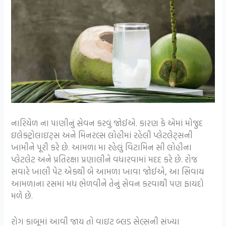
નારિયેળ ના પાણીનું સેવન કરવું જોઈએ. કારણ કે એમાં મોજુદ
ઇલેક્ટ્રોલાઇટ્સ અને મિનરલ્સ લોહીમાં રહેલી પ્લેટલેટ્સની
ખામીને પૂરી કરે છે. આમળા મા રહેલું વિટામિન સી લોહીના
પ્લેટલેટ અને પ્રતિરક્ષા પ્રણાલીને વધારવામાં મદદ કરે છે. રોજ
સવારે ખાલી પેટ એકથી બે આમળા ખાવા જોઈએ, આ સિવાય
આમળાના રસમાં મધ ભેળવીને તેનું સેવન કરવાથી પણ ફાયદો
મળે છે.
રોગ કાબૂમાં આવી જાય તો વાઇટ બ્લડ સેલ્સની સંખ્યા