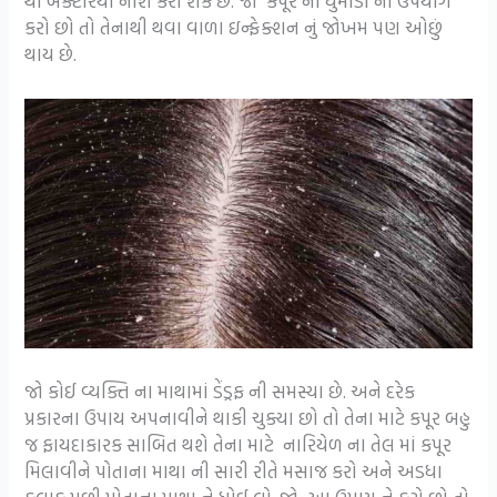
થી બેક્ટેરિયા નાશ કરી શકે છે. જો કપૂર ના ધુમાડા નો ઉપયોગ
કરો છો તો તેનાથી થવા વાળા ઇન્ફેક્શન નું જોખમ પણ ઓછું
થાય છે.
જો કોઈ વ્યક્તિ ના માથામાં ડેંડ્રફ ની સમસ્યા છે. અને દરેક
પ્રકારના ઉપાય અપનાવીને થાકી ચુક્યા છો તો તેના માટે કપૂર બહુ
જ ફાયદાકારક સાબિત થશે તેના માટે નારિયેળ ના તેલ માં કપૂર
મિલાવીને પોતાના માથા ની સારી રીતે મસાજ કરો અને અડધા