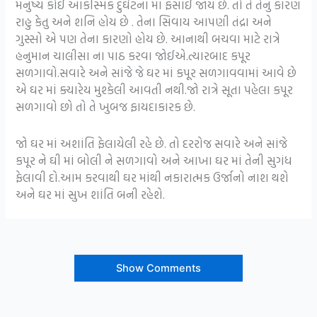
મનુષ્ય કોઈ આકસ્મિક દુર્ઘટના માં ફસાઈ જાય છે. તો તે તેનું કારણ
રાહુ કેતુ અને શનિ હોય છે . તેના સિવાય આપણી તંદ્રા અને
ગુસ્સો એ પણ તેના કારણો હોય છે. આનાથી બચવા માટે રાત્રે
હનુમાન ચાલીસા ના પાઠ કરવા જોઈએ.ત્યારબાદ કપૂર
સળગાવો.સવારે અને સાંજે જે ઘર માં કપૂર સળગાવવામાં આવે છે
એ ઘર માં ક્યારેય મુશ્કેલી આવતી નથી.જો રાત્રે સૂતા પહેલા કપૂર
સળગાવો છો તો તે ખુબજ ફાયદાકારક છે.
જો ઘર માં અશાંતિ ફેલાયેલી રહે છે. તો દરરોજ સવારે અને સાંજે
કપૂર ને ઘી માં બોલી ને સળગાવો અને આખા ઘર માં તેની સુગંધ
ફેલાવી દો.આમ કરવાથી ઘર માંથી નકારાત્મક ઉર્જાનો નાશ થશે
અને ઘર માં સુખ શાંતિ બની રહેશે.
Show Comments