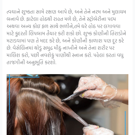
ત્વચાને શુષ્કતા સામે રક્ષણ આપે છે, અને તેને નરમ અને મુલાયમ
બનાવે છે. ફાટેલા હોઠથી રાહત મળે છે, તેને સ્ટ્રોબેરીના પલ્પ
અથવા અન્ય કોઇ ફળ સાથે ભળીને,તમે ઘરે હોઠ પર લગાવવા
માટે કુદરતી લિપબામ તૈયાર કરી શકો છો. શુષ્ક કોણીની તિરાડોને
મટાડવામાં પણ તે મદદ કરે છે, અને કોણીની કાળાશ પણ દૂર કરે
છે. વેસેલિનમાં થોડું સમુદ્ર મીઠું નાખીને અને તેના શરીર પર
માલિશ કરો, પછી નવશેકું પાણીથી સ્નાન કરો. પહેલાં કરતાં વધુ
તાજગીની અનુભૂતિ કરશો.