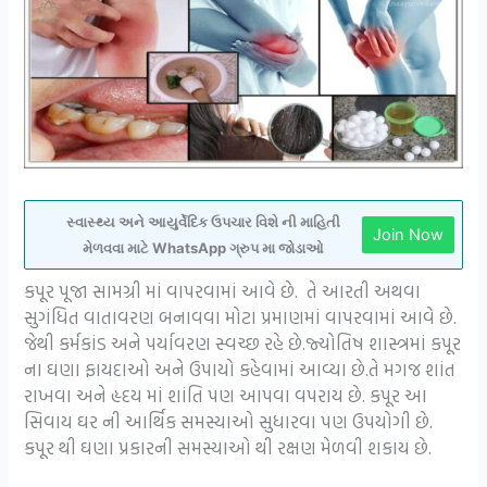
સ્વાસ્થ્ય અને આયુર્વેદિક ઉપચાર વિશે ની માહિતી
Join Now
મેળવવા માટે WhatsApp ગ્રુપ મા જોડાઓ
કપૂર પૂજા સામગ્રી માં વાપરવામાં આવે છે. તે આરતી અથવા
સુગંધિત વાતાવરણ બનાવવા મોટા પ્રમાણમાં વાપરવામાં આવે છે.
જેથી કર્મકાંડ અને પર્યાવરણ સ્વચ્છ રહે છે.જ્યોતિષ શાસ્ત્રમાં કપૂર
ના ઘણા ફાયદાઓ અને ઉપાયો કહેવામાં આવ્યા છે.તે મગજ શાંત
રાખવા અને હૃદય માં શાંતિ પણ આપવા વપરાય છે. કપૂર આ
સિવાય ઘર ની આર્થિક સમસ્યાઓ સુધારવા પણ ઉપયોગી છે.
કપૂર થી ઘણા પ્રકારની સમસ્યાઓ થી રક્ષણ મેળવી શકાય છે.