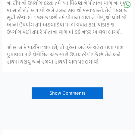
ના ટીપ નો ઉપયોગ કરતા તમે આ મિશ્રણ ને પોતાના વાળ ના મૂળ
માં સારી રીતે લગાવો અને હલકા હાથ થી મસાજ કરો. તેને 1 કલાક
સુધી રહેવા દો. 1 કલાક પછી તમે પોતાના વાળ ને શેમ્પુ થી ધોઈ લો.
આનો ઉપયોગ તમે અઠવાડિયા માં બે વખત કરો. થોડાક જ
ઉપયોગ પછી તમારે પોતાના વાળ માં ફર્ક નજર આવવા લાગશે.
જો લગ્ન કે પાર્ટીમાં જાવ છો, તો તૂટેલા અને બે-ચહેરાવાળા વાળ
છુપાવવા માટે વેસેલિન એક સારો ઉપાય હોઈ શકે છે. તેને બંને
હાથમાં ઘસવું અને હળવા હાથથી વાળ પર લગાવો.
Show Comments