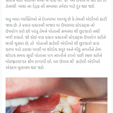
કલાક પછી પોતાના માથા ને ધોઈ લો. જો આ ઉપાય ને કરો છો તો
તેનાથી માથા ના ડેંડ્રફ ની સમસ્યા હંમેશા માટે દૂર થઇ જશે.
બહુ બધા વ્યક્તિઓ ને દેખવામાં આવ્યું છે કે તેમની એડીઓ ફાટી
જાય છે. તે પ્રકાર-પ્રકારની બજાર માં ઉપલબ્ધ પ્રોડક્ટ્સ નો
ઉપયોગ કરો છો પરંતુ તેમને પોતાની સમસ્યા થી છુટકારો નથી
મળી શકતો. જો કોઈ પણ પ્રકાર-પ્રકારની પ્રોડક્ટ્સ ઉપયોગ કરીને
થાકી ચુક્યા છે, તો પોતાની ફાટેલી એડીઓ થી છુટકારો પ્રાપ્ત
કરવા માટે હલકા પાણી માં થોડોક કપૂર અને મીઠું નાંખીને તેમાં
થોડાક સમય સુધી પોતાના પગ નાંખીને રાખો પછી સ્ક્રબ કરીને
મોઇશ્ચરાઇઝર ક્રીમ લગાવી લો. આ ઉપાય થી ફાટેલી એડીઓ
એકદમ મુલાયમ થઇ જશે.