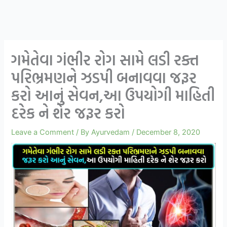
ગમેતેવા ગંભીર રોગ સામે લડી રક્ત
પરિભ્રમણને ઝડપી બનાવવા જરૂર
કરો આનું સેવન,આ ઉપયોગી માહિતી
દરેક ને શેર જરૂર કરો
Leave a Comment
/ By
Ayurvedam
/
December 8, 2020