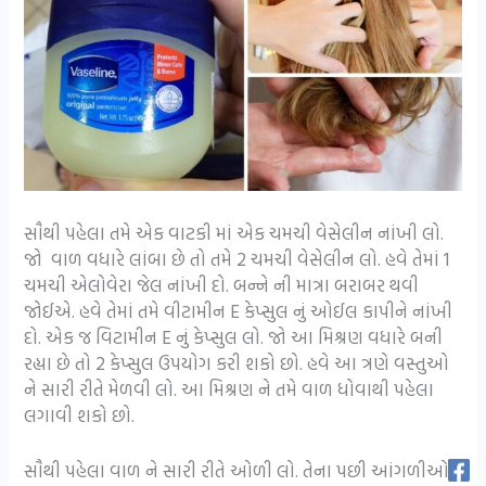
સૌથી પહેલા તમે એક વાટકી માં એક ચમચી વેસેલીન નાંખી લો.
જો વાળ વધારે લાંબા છે તો તમે 2 ચમચી વેસેલીન લો. હવે તેમાં 1
ચમચી એલોવેરા જેલ નાંખી દો. બન્ને ની માત્રા બરાબર થવી
જોઈએ. હવે તેમાં તમે વીટામીન E કેપ્સુલ નું ઓઈલ કાપીને નાંખી
દો. એક જ વિટામીન E નું કેપ્સુલ લો. જો આ મિશ્રણ વધારે બની
રહ્યા છે તો 2 કેપ્સુલ ઉપયોગ કરી શકો છો. હવે આ ત્રણે વસ્તુઓ
ને સારી રીતે મેળવી લો. આ મિશ્રણ ને તમે વાળ ધોવાથી પહેલા
લગાવી શકો છો.
સૌથી પહેલા વાળ ને સારી રીતે ઓળી લો. તેના પછી આંગળીઓ