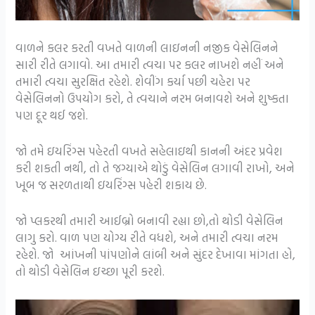
વાળને કલર કરતી વખતે વાળની ​​લાઇનની નજીક વેસેલિનને
સારી રીતે લગાવો. આ તમારી ત્વચા પર કલર નાખશે નહીં અને
તમારી ત્વચા સુરક્ષિત રહેશે. શેવીંગ કર્યા પછી ચહેરા પર
વેસેલિનનો ઉપયોગ કરો, તે ત્વચાને નરમ બનાવશે અને શુષ્કતા
પણ દૂર થઈ જશે.
જો તમે ઇયરિંગ્સ પહેરતી વખતે સહેલાઇથી કાનની અંદર પ્રવેશ
કરી શકતી નથી, તો તે જગ્યાએ થોડું વેસેલિન લગાવી રાખો, અને
ખૂબ જ સરળતાથી ઇયરિંગ્સ પહેરી શકાય છે.
જો પ્લકરથી તમારી આઈબ્રો બનાવી રહ્યા છો,તો થોડી વેસેલિન
લાગુ કરો. વાળ પણ યોગ્ય રીતે વધશે, અને તમારી ત્વચા નરમ
રહેશે. જો આંખની પાંપણોને લાંબી અને સુંદર દેખાવા માંગતા હો,
તો થોડી વેસેલિન ઇચ્છા પૂરી કરશે.