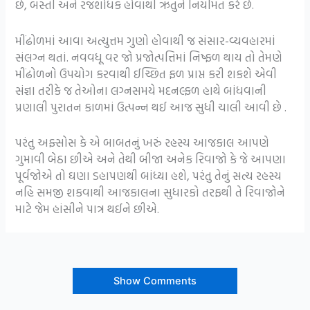
છે, બસ્તી અને રજશોધક હોવાથી ઋતુને નિયમિત કરે છે.
મીંઢોળમાં આવા અત્યુત્તમ ગુણો હોવાથી જ સંસાર-વ્યવહારમાં
સંલગ્ન થતાં. નવવધૂ વર જો પ્રજોત્પત્તિમાં નિષ્ફળ થાય તો તેમણે
મીંઢોળનો ઉપયોગ કરવાથી ઈચ્છિત ફળ પ્રાપ્ત કરી શકશે એવી
સંજ્ઞા તરીકે જ તેઓના લગ્નસમયે મદનલ્ફળ હાથે બાંધવાની
પ્રણાલી પુરાતન કાળમાં ઉત્પન્ન થઈ આજ સુધી ચાલી આવી છે .
પરંતુ અફ્સોસ કે એ બાબતનું ખરું રહસ્ય આજકાલ આપણે
ગુમાવી બેઠા છીએ અને તેથી બીજા અનેક રિવાજો કે જે આપણા
પૂર્વજોએ તો ઘણા ડહાપણથી બાંધ્યા હશે, પરંતુ તેનું સત્ય રહસ્ય
નહિ સમજી શકવાથી આજકાલના સુધારકો તરફથી તે રિવાજોને
માટે જેમ હાંસીને પાત્ર થઈને છીએ.
Show Comments