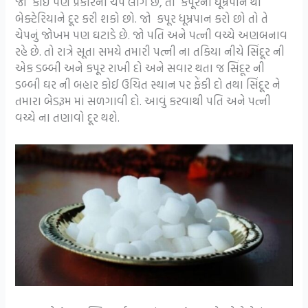
જો કોઈ પણ પ્રકારનો ચેપ લાગે છે, તો કપૂરના ધૂમ્રપાન થી
બેક્ટેરિયાને દૂર કરી શકો છો. જો કપૂર ધૂમ્રપાન કરો છો તો તે
ચેપનું જોખમ પણ ઘટાડે છે. જો પતિ અને પત્ની વચ્ચે અણબનાવ
રહે છે. તો રાત્રે સૂતા સમયે તમારી પત્ની ના તકિયા નીચે સિંદૂર ની
એક ડબ્બી અને કપૂર રાખી દો અને સવાર થતા જ સિંદૂર ની
ડબ્બી ઘર ની બહાર કોઈ ઉચિત સ્થાન પર ફેંકી દો તથા સિંદૂર ને
તમારા બેડરૂમ માં સળગાવી દો. આવું કરવાથી પતિ અને પત્ની
વચ્ચે ના તણાવો દૂર થશે.