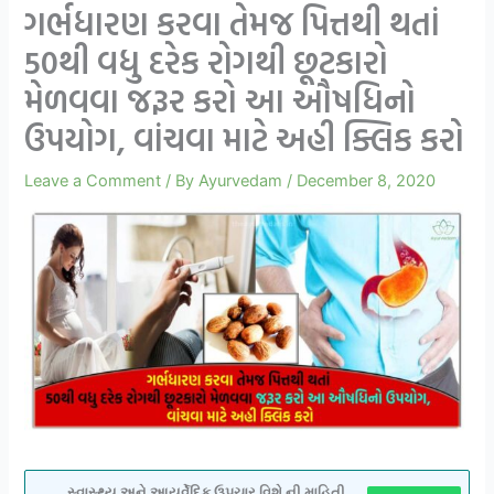
ગર્ભધારણ કરવા તેમજ પિત્તથી થતાં
50થી વધુ દરેક રોગથી છૂટકારો
મેળવવા જરૂર કરો આ ઔષધિનો
ઉપયોગ, વાંચવા માટે અહી ક્લિક કરો
Leave a Comment
/ By
Ayurvedam
/
December 8, 2020
સ્વાસ્થ્ય અને આયુર્વેદિક ઉપચાર વિશે ની માહિતી