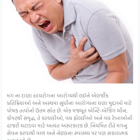
મગ ના દાણા હૃદયરોગના આરોગ્યથી લઈને એલર્જીક
પ્રતિક્રિયાઓ અને અસ્થમા સુધીના આરોગ્યના ઘણા મુદ્દાઓ માટે
પોષક તત્વોનો ઉત્તમ સ્રોત છે. એક મજબૂત એન્ટિ-એજિંગ બીન,
કોપરથી સમૃદ્ધ, તે કરચલીઓ, વય ફોલ્લીઓ અને વય રેખાઓની
હાજરી ઘટાડવા માટે અત્યંત અસરકારક છે. નિયમિત રીતે મગનું
સેવન કરવાથી વાળ અને નેઇલના સ્વાસ્થ્ય પર પણ સકારાત્મક