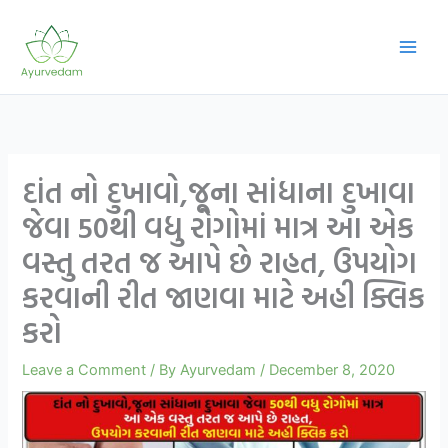
Skip
to
content
દાંત નો દુખાવો,જૂના સાંધાના દુખાવા
જેવા 50થી વધુ રોગોમાં માત્ર આ એક
વસ્તુ તરત જ આપે છે રાહત, ઉપયોગ
કરવાની રીત જાણવા માટે અહી ક્લિક
કરો
Leave a Comment
/ By
Ayurvedam
/
December 8, 2020