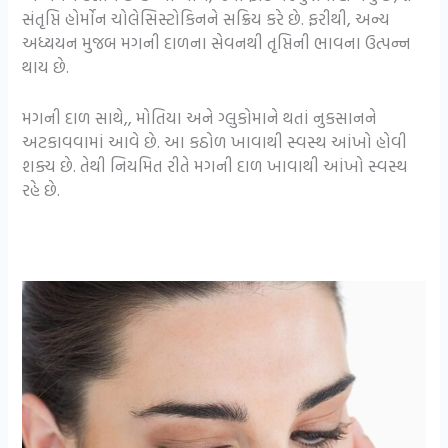
સંતૃપ્તિ હોર્મોન ચોલેસિસ્ટોકિનને સક્રિય કરે છે. ફરીથી, અન્ય
અધ્યયન મુજબ મગની દાળના સેવનથી તૃપ્તિની ભાવના ઉત્પન્ન
થાય છે.
મગની દાળ સાથે,, મોતિયા અને ગ્લુકોમાને થતાં નુકસાનને
અટકાવવામાં આવે છે. આ કઠોળ ખાવાથી સ્વસ્થ આંખો હોવી
શક્ય છે. તેથી નિયમિત રીતે મગની દાળ ખાવાથી આંખો સ્વસ્થ
રહે છે.