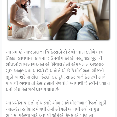
આ પ્રમાણે આજકાલના ચિકિત્સકો તો તેનો ખાસ કરીને માત્ર
ઊલટી લાવવાના કાર્યમાં જ ઉપયોગ કરે છે. પરંતુ જડીબુટ્ટીની
શોધખોળ કરનારાઓને એ સિવાય તેનો એક મહાન અજાયબ
ગુણ અનુભવમાં આવ્યો છે અને તે એ છે કે મીંઢોળનાં બીજનો
ભૂકો આશરે પા તોલા જેટલો લઈ દૂધ, સાકર અને કેસરની સાથે
પીવાથી અથવા તો કંસાર સાથે મેળવીને ખાવાથી જે સ્ત્રીને પ્રજા ન
થતી હોય તેને ગર્ભ ધારણ થાય છે.
આ પ્રયોગ ચાલતો હોય ત્યારે ગોળ સાથે મીંઢળનાં બીજની ભૂકી
આઠ-દેશ રતીભાર મેળવી તેની સોગઠી બનાવી સ્ત્રીના ગુપ્ત
ભાગમાં પહેરવા માટે આપવી જોઈએ, કેમકે એ ગોળીના