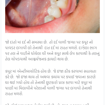
જો દાંતો માં દર્દ ની સમસ્યા છે. તો દર્દ વાળી જગ્યા પર કપૂર નો
પાવડર લગાવી લો તેનાથી દાંત દર્દ માં રાહત મળશે. દાઝેલા ભાગ
પર તલ ને વાટીને ધોયેલા ઘી અને કપૂર સાથે લેપ કરવાથી કે તલનું
તેલ ચોપડવાથી આશ્ચર્યજનક ફાયદો થાય છે.
કપૂર માં એન્ટીબાયોટિક હોય છે. જે ઇજા ઠીક કરવામાં સહાયતા
કરે છે. જો ઇજા થાય તો અથવા ક્યાંય પર કપાઈ જવાના કારણે
ઘા થઈ ગયો હોય તો તેનાથી છુટકારો પ્રાપ્ત કરવા માટે કપૂર માં
પાણી માં મિલાવીને પરેશાની વાળી જગ્યા પર લગાવો તેનાથી
રાહત મળશે.