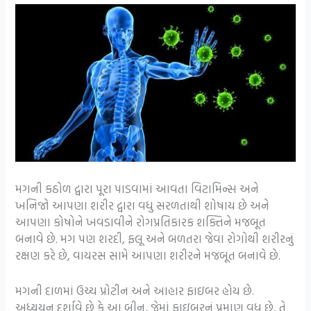
મગની કઠોળ દ્વારા પૂરા પાડવામાં આવતા વિટામિન્સ અને
ખનિજો આપણા શરીર દ્વારા વધુ સરળતાથી શોષાય છે અને
આપણા કોષોને ખવડાવીને રોગપ્રતિકારક શક્તિને મજબૂત
બનાવે છે. મગ પણ શરદી, ફલૂ અને બળતરા જેવા રોગોથી શરીરનું
રક્ષણ કરે છે, વાયરસ સામે આપણા શરીરને મજબૂત બનાવે છે.
મગની દાળમાં ઉચ્ચ પ્રોટીન અને આહાર ફાઇબર હોય છે.
અધ્યયન દર્શાવે છે કે આ બીન, જેમાં ફાઇબરનું પ્રમાણ વધુ છે, તે