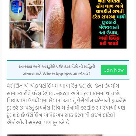
સ્વાસ્થ્ય અને આયુર્વેદિક ઉપચાર વિશે ની માહિતી
Join Now
મેળવવા માટે WhatsApp ગ્રુપ મા જોડાઓ
વેસેલિન એ એક પેટ્રોલિયમ આધારિત જેલ છે. જેનો ઉપયોગ
સામાન્ય રીતે ઘરેલું ઉપાય, સુંદરતા અને ઘરના કામમાં થાય છે.
શિયાળામાં ઉપયોગમા લેવામાં આવતું વેસેલીન ચહેરાની ડ્રાયનેસ
દૂર કરે છે. પરંતુ ડ્રાયનેસ સિવાય તેનાથી કેટલીક સમસ્યાઓ પણ
દૂર શકે છે વેસેલિન એ મેકઅપ સાફ કરવાથી લઇને ફાટેલી
એડીઓની સમસ્યા પણ દૂર કરે છે.