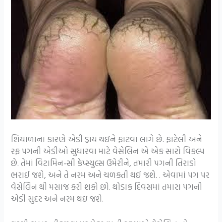
શિયાળાના કારણે એડી ડ્રાય થઇને ફાટવા લાગે છે. ફાટેલી અને
રફ પગની એડીઓ સુધારવા માટે વેસેલિન એ એક સારો વિકલ્પ
છે. તેમાં વિટામિન-સી કેપ્સ્યુલ્સ ઉમેરીને, તમારી પગની તિરાડો
ભરાઈ જશે, અને તે નરમ અને ચળકતી થઈ જશે. . એવામાં પગ પર
વેસેલિન થી મસાજ કરી શકો છો. થોડાક દિવસમાં તમારા પગની
એડી સુંદર અને નરમ થઇ જશે.