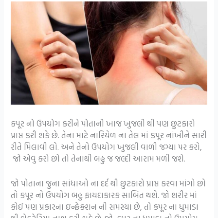
કપૂર નો ઉપયોગ કરીને પોતાની ખાજ ખુજલી થી પણ છુટકારો
પ્રાપ્ત કરી શકે છે. તેના માટે નારિયેળ ના તેલ માં કપૂર નાંખીને સારી
રીતે મિલાવી લો. અને તેનો ઉપયોગ ખુજલી વાળી જગ્યા પર કરો,
જો એવું કરો છો તો તેનાથી બહુ જ જલ્દી આરામ મળી જશે.
જો પોતાના જુના સાંધાઓ ના દર્દ થી છુટકારો પ્રાપ્ત કરવા માંગો છો
તો કપૂર નો ઉપયોગ બહુ ફાયદાકારક સાબિત થશે. જો શરીર માં
કોઈ પણ પ્રકારના ઇન્ફેક્શન ની સમસ્યા છે, તો કપૂર ના ધુમાડા