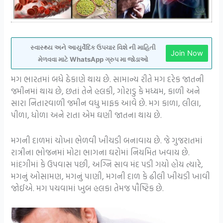
સ્વાસ્થ્ય અને આયુર્વેદિક ઉપચાર વિશે ની માહિતી
Join Now
મેળવવા માટે WhatsApp ગ્રુપ મા જોડાઓ
મગ ભારતમાં બધે ઠેકાણે થાય છે. સામાન્ય રીતે મગ દરેક જાતની
જમીનમાં થાય છે, છતાં તેને હલકી, ગોરાડુ કે મધ્યમ, કાળી અને
સારા નિતારવાળી જમીન વધુ માફક આવે છે. મગ કાળા, લીલા,
પીળા, ધોળા અને રાતા એમ ઘણી જાતના થાય છે.
મગની દાળમાં ચોખા ભેળવી ખીચડી બનાવાય છે. જે ગુજરાતમાં
રાત્રીના ભોજનમાં મોટા ભાગના ઘરોમાં નિયમિત ખવાય છે.
માંદગીમાં કે ઉપવાસ પછી, અગ્નિ સાવ મંદ પડી ગયો હોય ત્યારે,
મગનું ઓસામણ, મગનું પાણી, મગની દાળ કે ઢીલી ખીચડી ખાવી
જોઈએ. મગ પચવામાં ખુબ હલકા તેમજ પૌષ્ટિક છે.