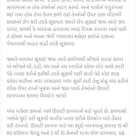
સારામાંનાં ન હોય તેઓનો ત્યાગ કરવો. અને પાકીને પાંડુરંગનાં
થઈ ગયાં હોય તેવાં ઉત્તમ ફળો લઈ તેઓની ઉપર ડાભ વીંટાળી
છાછનો લેપ કરી તડકે સૂકવતાં જ્યારે લેપ સુકાઈ જાય ત્યારે જવ,
ડાંગર, કળથી કે અડદના ઢગલામાં આઠ દિવસ રાખવાં અને પછી
તે કોમળ અને મધના જેવી ગંધવાળાં થયેલાં ફળોને ડાભના
વેષ્ણમાંથી બહાર કાઢી તડકે સૂકવવાં.
જ્યારે બરાબર સુકાઈ જાય ત્યારે ફળોમાંથી બીજને ગ્રહણ કરવાં.
એ બીજને ઘી, દહીં, મધ અને તલ ખાંડીને કરેલા લોટ સાથે સારી
પેઠે ખરલ કરીને ફરીથી તડકે સૂકવી પછી સારી પેઠે ધોઈ સાફ
કરેલા માટીના નવા વાસણમાં ગળા સુધી ભરી તેનું મોઢું બંધ કરીને
શીકા ઉપર રાખી મૂકવાં અને જરૂર પડયે તેઓનો ઊલટી
લાવવાના કામમાં ઉપયોગ કરવો.
એક પાકેલા ફળનો ગર્ભ ઊલટી લાવવાને માટે પૂરતો છે. ફળમાંથી
ગર્ભને જુદો કરી સૂકવી બારીક ખરલ કરીને ઉપયોગ માટે તૈયાર
કરી રાખવો. ઊલટી લાવવા માટે આ ભૂકો આપવાનું પ્રમાણ 15 થી
60 ઘઉભાર જેટલું અને 5 થી 10 ગ્રેનની માત્રા મોળ લાવનાર, કફ