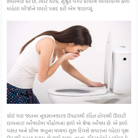
ભલામણ કરે છે, ત્યારે ચરક, સુશ્રુત વગેરે પ્રાચીન આચાયોંએ ફળો
માંહેલાં બીજોને વધારે પસંદ કરી એમ જણાવ્યું.
કોઈ પણ જાતના નુકસાનકારક ઉપદ્રવથી રહિત હોવાથી ઊલટી
લાવનારાં ઔષધોમાં મીંઢોળનાં ફળો એ શ્રેષ્ઠ ઔષધ છે. એ ફળો
વસંત અને ગ્રીષ્મ ઋતુના મધ્યમાં શુભ દિવસે સવારનાં વહેલાં વૃક્ષ
ઉપરથી ગ્રહણ કરવાં. જે ફળો કાચાં, નાનાં, કીડાઓએ ખાધેલાં કે