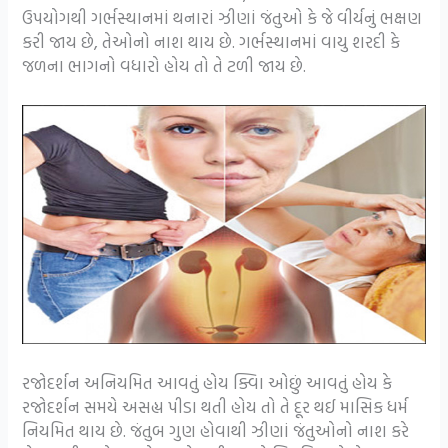
ઉપયોગથી ગર્ભસ્થાનમાં થનારાં ઝીણાં જંતુઓ કે જે વીર્યનું ભક્ષણ
કરી જાય છે, તેઓનો નાશ થાય છે. ગર્ભસ્થાનમાં વાયુ શરદી કે
જળના ભાગનો વધારો હોય તો તે ટળી જાય છે.
રજોદર્શન અનિયમિત આવતું હોય ક્વિા ઓછું આવતું હોય કે
રજોદર્શન સમયે અસહ્ય પીડા થતી હોય તો તે દૂર થઈ માસિક ધર્મ
નિયમિત થાય છે. જંતુબ ગુણ હોવાથી ઝીણાં જંતુઓનો નાશ કરે