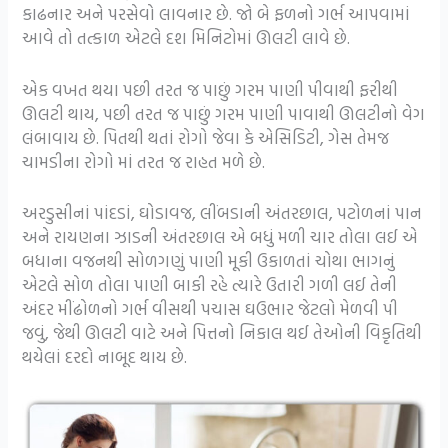
કાઢનાર અને પરસેવો લાવનાર છે. જો બે ફળનો ગર્ભ આપવામાં
આવે તો તત્કાળ એટલે દશ મિનિટોમાં ઊલટી લાવે છે.
એક વખત થયા પછી તરત જ પાછું ગરમ પાણી પીવાથી ફરીથી
ઊલટી થાય, પછી તરત જ પાછું ગરમ પાણી પાવાથી ઊલટીનો વેગ
લંબાવાય છે. પિતથી થતાં રોગો જેવા કે એસિડિટી, ગેસ તેમજ
ચામડીના રોગો માં તરત જ રાહત મળે છે.
અરડુસીનાં પાંદડાં, ઘોડાવજ, લીંબડાની અંતરછાલ, પટોળનાં પાન
અને રાયણના ઝાડની અંતરછાલ એ બધું મળી ચાર તોલા લઈ એ
બધાના વજનથી સોળગણું પાણી મૂકી ઉકાળતાં ચોથા ભાગનું
એટલે સોળ તોલા પાણી બાકી રહે ત્યારે ઉતારી ગળી લઈ તેની
અંદર મીંઢોળનો ગર્ભ વીસથી પચાસ ઘઉભાર જેટલો મેળવી પી
જવું, જેથી ઊલટી વાટે અને પિત્તનો નિકાલ થઈ તેઓની વિકૃતિથી
થયેલાં દરદો નાબૂદ થાય છે.