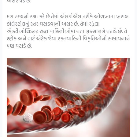
અસર પડે છે.
મગ હૃદયની રક્ષા કરે છે તેમાં એલડીએલ તરીકે ઓળખાતા ખરાબ
કોલેસ્ટ્રોલનું સ્તર ઘટાડવાની અસર છે. તેમાં રહેલા
એન્ટીઓક્ષિડન્ટ રક્ત વાહિનીઓમાં થતા નુકસાનને ઘટાડે છે. તે
સ્ટ્રોક અને હાર્ટ એટેક જેવા રક્તવાહિની વિકૃતિઓની સંભાવનાને
પણ ઘટાડે છે.