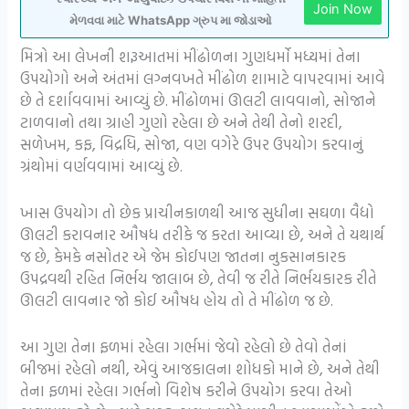
Join Now
મેળવવા માટે WhatsApp ગ્રુપ મા જોડાઓ
મિત્રો આ લેખની શરૂઆતમાં મીંઢોળના ગુણધર્મો મધ્યમાં તેના
ઉપયોગો અને અંતમાં લગ્નવખતે મીંઢોળ શામાટે વાપરવામાં આવે
છે તે દર્શાવવામાં આવ્યું છે. મીંઢોળમાં ઊલટી લાવવાનો, સોજાને
ટાળવાનો તથા ગ્રાહી ગુણો રહેલા છે અને તેથી તેનો શરદી,
સળેખમ, કફ, વિદ્રધિ, સોજા, વણ વગેરે ઉપર ઉપયોગ કરવાનું
ગ્રંથોમાં વર્ણવવામાં આવ્યું છે.
ખાસ ઉપયોગ તો છેક પ્રાચીનકાળથી આજ સુધીના સઘળા વૈદ્યો
ઊલટી કરાવનાર ઔષધ તરીકે જ કરતા આવ્યા છે, અને તે યથાર્થ
જ છે, કેમકે નસોતર એ જેમ કોઈપણ જાતના નુકસાનકારક
ઉપદ્રવથી રહિત નિર્ભય જાલાબ છે, તેવી જ રીતે નિર્ભયકારક રીતે
ઊલટી લાવનાર જો કોઈ ઔષધ હોય તો તે મીંઢોળ જ છે.
આ ગુણ તેના ફળમાં રહેલા ગર્ભમાં જેવો રહેલો છે તેવો તેનાં
બીજમાં રહેલો નથી, એવું આજકાલના શોધકો માને છે, અને તેથી
તેના ફળમાં રહેલા ગર્ભનો વિશેષ કરીને ઉપયોગ કરવા તેઓ