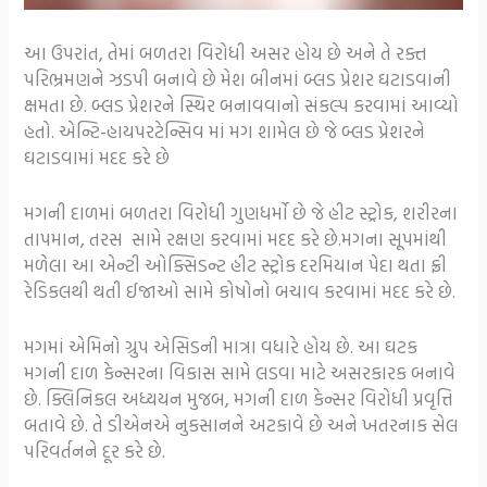
આ ઉપરાંત, તેમાં બળતરા વિરોધી અસર હોય છે અને તે રક્ત
પરિભ્રમણને ઝડપી બનાવે છે મેશ બીનમાં બ્લડ પ્રેશર ઘટાડવાની
ક્ષમતા છે. બ્લડ પ્રેશરને સ્થિર બનાવવાનો સંકલ્પ કરવામાં આવ્યો
હતો. એન્ટિ-હાયપરટેન્સિવ માં મગ શામેલ છે જે બ્લડ પ્રેશરને
ઘટાડવામાં મદદ કરે છે
મગની દાળમાં બળતરા વિરોધી ગુણધર્મો છે જે હીટ સ્ટ્રોક, શરીરના
તાપમાન, તરસ સામે રક્ષણ કરવામાં મદદ કરે છે.મગના સૂપમાંથી
મળેલા આ એન્ટી ઓક્સિડન્ટ હીટ સ્ટ્રોક દરમિયાન પેદા થતા ફ્રી
રેડિકલથી થતી ઈજાઓ સામે કોષોનો બચાવ કરવામાં મદદ કરે છે.
મગમાં એમિનો ગ્રુપ એસિડની માત્રા વધારે હોય છે. આ ઘટક
મગની દાળ કેન્સરના વિકાસ સામે લડવા માટે અસરકારક બનાવે
છે. ક્લિનિકલ અધ્યયન મુજબ, મગની દાળ કેન્સર વિરોધી પ્રવૃત્તિ
બતાવે છે. તે ડીએનએ નુકસાનને અટકાવે છે અને ખતરનાક સેલ
પરિવર્તનને દૂર કરે છે.