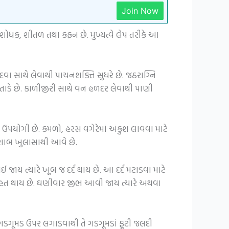
Join Now
 શોધક, શીતળ તથા કફન છે. મુખ્યત્વે લેપ તરીકે આ
દવા સાથે લેવાથી પાચનશક્તિ સુધરે છે. જઠરાગ્નિ
ાડે છે. કાળીજીરી સાથે વન હળદર લેવાથી પાણી
ઉપયોગી છે. કમળો, હરસ વગેરેમાં અંકુશ લાવવા માટે
શાબ ખુલાસાથી આવે છે.
જાય ત્યારે ખૂબ જ દર્દ થાય છે. આ દર્દ મટાડવા માટે
રાહત થાય છે. ઘણીવાર જીભ આવી જાય ત્યારે અથવા
ડગૂમડ ઉપર લગાડવાથી તે ગડગૂમડાં ફૂટી જલદી