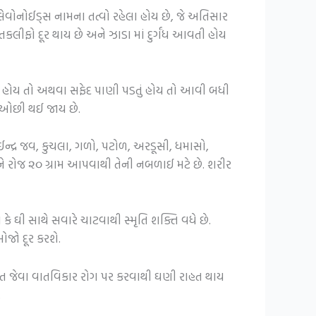
્લેવોનોઈડ્સ નામના તત્વો રહેલા હોય છે, જે અતિસાર
લીફો દૂર થાય છે અને ઝાડા માં દુર્ગંધ આવતી હોય
ં હોય તો અથવા સફેદ પાણી પડતું હોય તો આવી બધી
ૂખ ઓછી થઈ જાય છે.
ઈન્દ્ર જવ, કુચલા, ગળો, પટોળ, અરડૂસી, ધમાસો,
 રોજ ૨૦ ગ્રામ આપવાથી તેની નબળાઈ મટે છે. શરીર
ઘી સાથે સવારે ચાટવાથી સ્મૃતિ શક્તિ વધે છે.
ોજો દૂર કરશે.
વાત જેવા વાતવિકાર રોગ પર કરવાથી ઘણી રાહત થાય
.