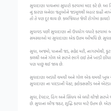
સુવાદાણા પાચનમાં સુધારો કરવામાં મદદ કરે છે. આ સ
નું કારણ બનેલા જંતુઓને જડમૂળથી બહાર કાઢી નાખે
તો તે પણ દૂર થાય છે. કબજિયાત જેવી રોગોમાં ફાયદો
સુવાવડ પછી સુવાદાણા નો ઉપયોગ વધારે કરવામાં આ
સમસ્યાઓ માં સુવાદાણા એક ઉત્તમ ઔષધિ છે. સુવાદાણ
સુવા, અજમો, પાનની જડ, સફેદ મરી, નાગરમોથી, કુટકી
કળથી અને ગોળ એ સરખે ભાગે લઈ તેને ખાંડી લીધા
પણ પાછું થઈ જાય છે.
સુવાદાણા અડધી ચમચી અને ગોળ એક ચમચી ખુબ ચાવીને
સુવાદાણા ના પાંદડાની પેસ્ટ, ફ્લેક્સસીડ અને એરંડા
સુવા, દેવદાર, હિંગ અને સિંધવ એ બધી ચીજો સરખે
છે. સુવાનાં બીજ જઠર, શુદ્ધિ કરવા માટે ઉત્તમ છે