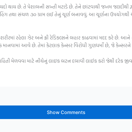
ો થાય છે. તે પેશાબની સખ્તી મટાડે છે. તેને છાંટવાથી જખમ જલદીથી રૂ
 હિંગ તથા સંચળ ૩૦ ગ્રામ લઈ તેનું ચૂર્ણ બનાવવું. આ ચૂર્ણના ઉપયોગથી 
શરીરમાં રહેલા ઝેર અને ફ્રી રેડિકલ્સને બહાર કાઢવામાં મદદ કરે છે. આને
વામાં આવે છે. તેમાં કેટલાક કેન્સર વિરોધી ગુણધર્મો છે, જે કેન્સરને દ
 માહિતી મેળવવા માટે નીચેનું લાઇક બટન દબાવી લાઈક કરો જેથી દરેક જ
Show Comments