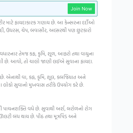
Join Now
શરીર માટે ફાયદાકારક ગણાય છે. આ કેન્સરના દર્દીઓ
રદી, ઉધરસ, ચેપ, બવાસીર, અલ્સરથી પણ છુટકારો
માણ વધારનાર તેમજ કફ, કૃમિ, શૂળ, આફરો તથા વાયુના
પયોગી છે. આવો, તો ચાલો જાણી લઈએ સુવાના ફાયદા.
ે છે. એનાથી વા, કફ, કૃમિ, શૂલ, કબજિયાત અને
ણા લોકો સુવાનો મુખવાસ તરીકે ઉપયોગ કરે છે.
ી પાચનશક્તિ વધે છે. સુવાથી અર્શ, બરોળનો રોગ
ઊલટી બંધ થાય છે. પીઠ તથા મૂત્રપિંડ અને