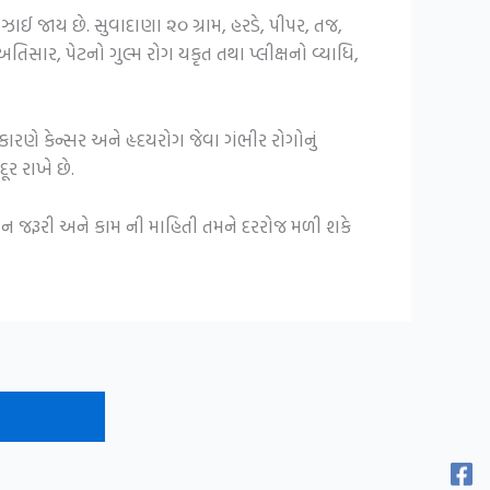
ઝાઈ જાય છે. સુવાદાણા ૨૦ ગ્રામ, હરડે, પીપર, તજ,
અતિસાર, પેટનો ગુલ્મ રોગ યકૃત તથા પ્લીક્ષનો વ્યાધિ,
 કારણે કેન્સર અને હૃદયરોગ જેવા ગંભીર રોગોનું
ૂર રાખે છે.
ીવન જરૂરી અને કામ ની માહિતી તમને દરરોજ મળી શકે