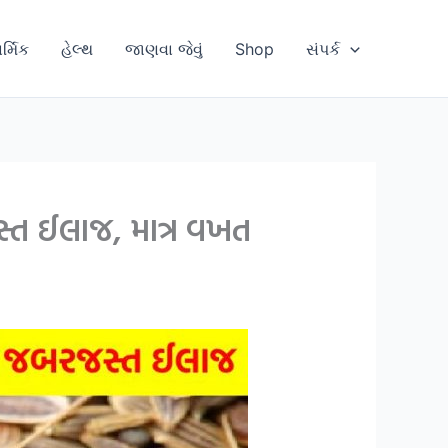
ાર્મિક
હેલ્થ
જાણવા જેવું
Shop
સંપર્ક
્ત ઈલાજ, માત્ર વખત