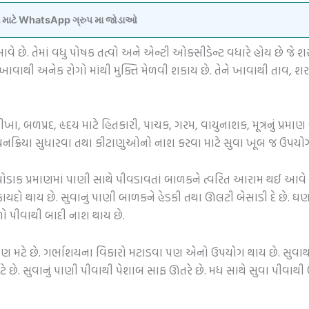
વવા માટે WhatsApp ગ્રુપ મા જોડાઓ
ે છે. તેમાં વધુ પોષક તત્વો અને એન્ટી ઓક્સીડેન્ટ વધારે હોય છે જે 
વાથી અનેક રોગો માંથી મુક્તિ મેળવી શકાય છે. તેને ખાવાથી તાવ, શ
ીખા, બળપ્રદ, હૃદય માટે હિતકારી, પાચક, ગરમ, વાયુનાશક, મૂત્રનું પ્ર
વા, પાચનક્રિયા સુધારવા તથા કીટાણુઓનો નાશ કરવા માટે સુવા ખૂબ જ ઉ
ટીને થોડાક પ્રમાણમાં પાણી સાથે પીવડાવતાં બાળકને ત્વરિત આરામ થઈ આવ
ફાયદો થાય છે. સુવાનું પાણી બાળકને હેડકી તથા ઊલટી બેસાડી દે છે. ઘ
ો પીવાથી બાદી નાશ થાય છે.
પણ મટે છે. ગર્ભાશયના વિકારો મટાડવા પણ એનો ઉપયોગ થાય છે. સુવાથ
 છે. સુવાનું પાણી પીવાથી પેશાબ સાફ ઊતરે છે. મધ સાથે સુવા પીવાથી 