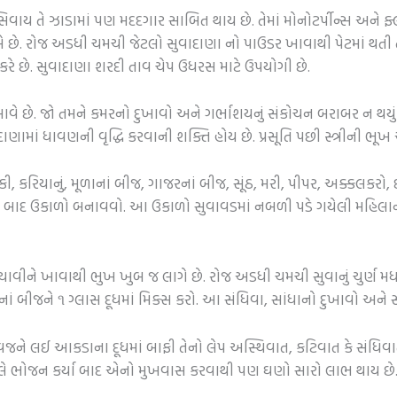
િવાય તે ઝાડામાં પણ મદદગાર સાબિત થાય છે. તેમાં મોનોટર્પીન્સ અને ફ
 છે. રોજ અડધી ચમચી જેટલો સુવાદાણા નો પાઉડર ખાવાથી પેટમાં થતી તક
 કરે છે. સુવાદાણા શરદી તાવ ચેપ ઉધરસ માટે ઉપયોગી છે.
વે છે. જો તમને કમરનો દુખાવો અને ગર્ભાશયનું સંકોચન બરાબર ન થયુ
ામાં ધાવણની વૃદ્ધિ કરવાની શક્તિ હોય છે. પ્રસૂતિ પછી સ્ત્રીની ભ
, કરિયાનું, મૂળાનાં બીજ, ગાજરનાં બીજ, સૂંઠ, મરી, પીપર, અક્કલકરો, 
 બાદ ઉકાળો બનાવવો. આ ઉકાળો સુવાવડમાં નબળી પડે ગયેલી મહિલાને
 ખાવાથી ભુખ ખુબ જ લાગે છે. રોજ અડધી ચમચી સુવાનું ચુર્ણ મધ કે 
નાં બીજને ૧ ગ્લાસ દૂધમાં મિક્સ કરો. આ સંધિવા, સાંધાનો દુખાવો અને સ
 વજને લઈ આકડાના દૂધમાં બાફી તેનો લેપ અસ્થિવાત, કટિવાત કે સંધિ
. એટલે ભોજન કર્યા બાદ એનો મુખવાસ કરવાથી પણ ઘણો સારો લાભ થાય છે