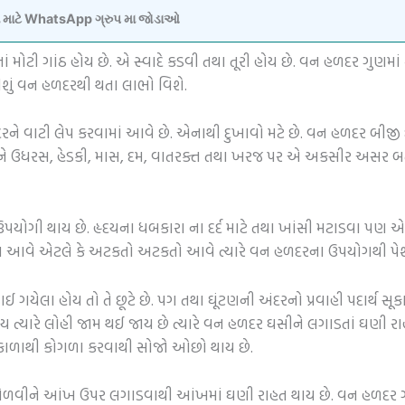
વવા માટે WhatsApp ગ્રુપ મા જોડાઓ
 મોટી ગાંઠ હોય છે. એ સ્વાદે કડવી તથા તૂરી હોય છે. વન હળદર ગુણમાં
શું વન હળદરથી થતા લાભો વિશે.
દરને વાટી લેપ કરવામાં આવે છે. એનાથી દુખાવો મટે છે. વન હળદર બીજી 
રીને ઉધરસ, હેડકી, માસ, દમ, વાતરક્ત તથા ખરજ પર એ અકસીર અસર બત
પયોગી થાય છે. હૃદયના ધબકારા ના દર્દ માટે તથા ખાંસી મટાડવા પણ એ 
 આવે એટલે કે અટકતો અટકતો આવે ત્યારે વન હળદરના ઉપયોગથી પે
લા હોય તો તે છૂટે છે. પગ તથા ઘૂંટણની અંદરનો પ્રવાહી પદાર્થ સૂકાઈ 
 ત્યારે લોહી જામ થઈ જાય છે ત્યારે વન હળદર ઘસીને લગાડતાં ઘણી 
ઉકાળાથી કોગળા કરવાથી સોજો ઓછો થાય છે.
 મેળવીને આંખ ઉપર લગાડવાથી આંખમાં ઘણી રાહત થાય છે. વન હળદર ગ