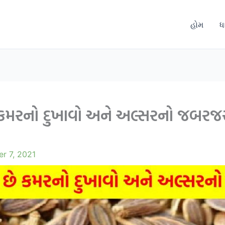
હોમ
ધ
કમરનો દુખાવો અને અલ્સરનો જબરજસ
r 7, 2021