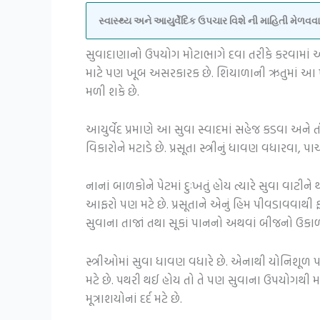
સ્વાસ્થ્ય અને આયુર્વેદિક ઉપચાર વિશે ની માહિતી મેળ
સુવાદાણાનો ઉપયોગ મોટાભાગે દવા તરીકે કરવામાં આવ
માટે પણ ખૂબ અસરકારક છે. શિયાળાની ઋતુમાં આ ખા
મળી શકે છે.
આયુર્વેદ પ્રમાણે આ સુવા સ્વાદમાં સહેજ કડવા અને ત
વિકારોને મટાડે છે. પ્રસૂતા સ્ત્રીનું ધાવણ વધાર
નાનાં બાળકોને પેટમાં દુઃખતું હોય ત્યારે સુવા વા
આફરો પણ મટે છે. પ્રસૂતાને એનું હિમ પીવડાવવાથી 
સુવાના તાજાં તથા સૂકાં પાનનો અથવાં બીજનો ઉકાળ
સ્ત્રીઓમાં સુવા ધાવણ વધારે છે. એનાથી યોનિશૂળ 
મટે છે. પથરી થઈ હોય તો તે પણ સુવાના ઉપયોગથી મટે
મૂત્રાશયોનાં દર્દ મટે છે.