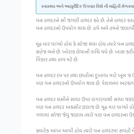
સ્વાસ્થ્ય અને આયુર્વેદિક ઉપચાર વિશે ની માહિતી મેળ
વન હળદરને સૌ જંગલી હળદર કહે છે. તેને હળદર કરતાં
વન હળદરનો ઉપયોગ થાય છે. હવે અમે તમને જણાવી
મૂઢ માર વાગ્યો હોય કે સોજા થયા હોય ત્યારે વન હળ
સતેજ બને છે. ખોરાક લેવાની રુચિ વધે છે. ખાસ ક
વિકાર તથા તાવ મટે છે.
વન હળદર દમ પર તથા છાતીનાં દુખાવા માટે ખૂબ જ ઉ
પણ વન હળદરનો ઉપયોગ થાય છે. પેશાબમાં અટકાવ
વન હળદર ઘસીને સાંધા ઉપર લગાડવાથી સાંધા જકડાઈ ગયે
પણ વન હળદર અકસીર ઇલાજ છે. મૂઢ માર વાગ્યો હોય
ગળામાં સોજા જેવું જણાય ત્યારે પણ વન હળદરના 
ક્યારેક આંખ આવી હોય ત્યારે વન હળદરમાં સવંતી