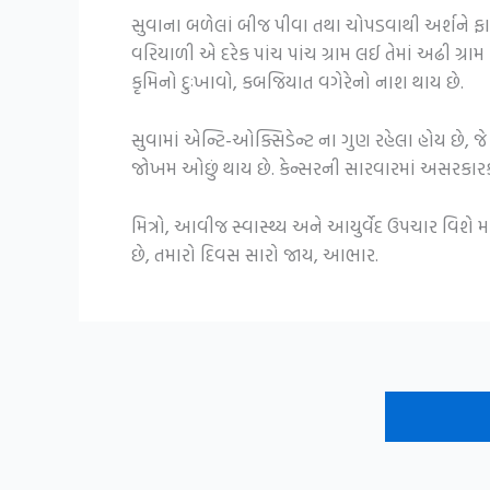
સુવાના બળેલાં બીજ પીવા તથા ચોપડવાથી અર્શને ફાયદ
વરિયાળી એ દરેક પાંચ પાંચ ગ્રામ લઈ તેમાં અઢી ગ્રામ
કૃમિનો દુઃખાવો, કબજિયાત વગેરેનો નાશ થાય છે.
સુવામાં એન્ટિ-ઓક્સિડેન્ટ ના ગુણ રહેલા હોય છે, જે 
જોખમ ઓછું થાય છે. કેન્સરની સારવારમાં અસરકારક માન
મિત્રો, આવીજ સ્વાસ્થ્ય અને આયુર્વેદ ઉપચાર વિશે
છે, તમારો દિવસ સારો જાય, આભાર.