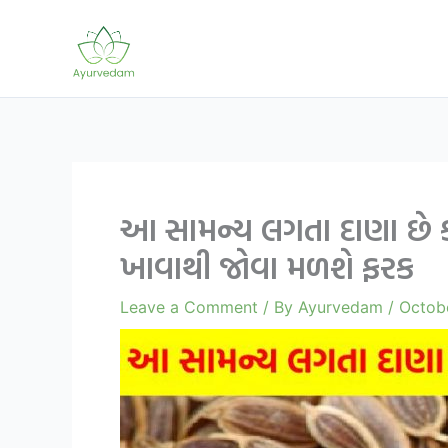
Skip
to
content
આ સામન્ય લગતા દાણા છે 
ખાવાથી જોવા મળશે ફરક
Leave a Comment
/ By
Ayurvedam
/
Octobe