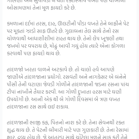
ગર્ભિણી અને સુવાવડી ને થતાં રક્તસ્ત્રાવ વખતે પણ ચોખાના
ઓસામણમાં તેનાં મૂળ ફાયદો કરે છે.
કમળાનાં દર્દમાં તરસ, દાહ, ઊલટીની પીડા વખતે તેને બાફીને પેટ
પર મૂકતાં ઝાડો સાફ ઊતરે છે. ગુલાબના તેલ સાથે તેનો રસ
ચોળવાથી આધાશીશીમાં રાહત થાય છે. તેનો લેપ ખૂજલી તથા
જખમો પર વપરાય છે, મોઢું આવી ગયું હોય ત્યારે એના કોગળા
કરવાથી પણ ફાયદો થાય છે.
તાંદળજો ખરતા વાળને અટકાવે છે. તો ચાલો હવે આપણે
જાણીએ તાંદળજાના પ્રયોગો. રસવંતી અને નાગકેસર એ બંનેને
પીસી તેની વટાણા જેવડી ગોળીને તાંદળજાની જડના રસના પાંચ
ટીપાં નાંખીને તૈયાર કરવી. આ ગોળી દુખાતા હરસ માટે ઘણી
ઉપયોગી છે. આની એક થી બે ગોળી દિવસમાં બે ત્રણ વખત
તાંદળજાના રસ સાથે લઈ શકાય.
તાંદળજાની ભાજી કફ, પિત્તનો નાશ કરે છે. તેના સેવનથી રક્ત
શુદ્ધ થાય છે. તે પેટની બીમારી માટે પણ ગુણકારી છે. તેના રેસામાં
ક્ષાર, દ્રવ્ય હોય છે, જે આંતરડા સાથે ચોંટેલા મળને સાફ કરી તેને