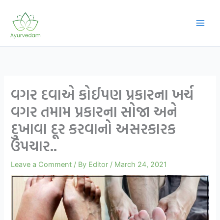
Skip
to
content
વગર દવાએ કોઈપણ પ્રકારના ખર્ચ
વગર તમામ પ્રકારના સોજા અને
દુખાવા દૂર કરવાનો અસરકારક
ઉપચાર..
Leave a Comment
/ By
Editor
/
March 24, 2021