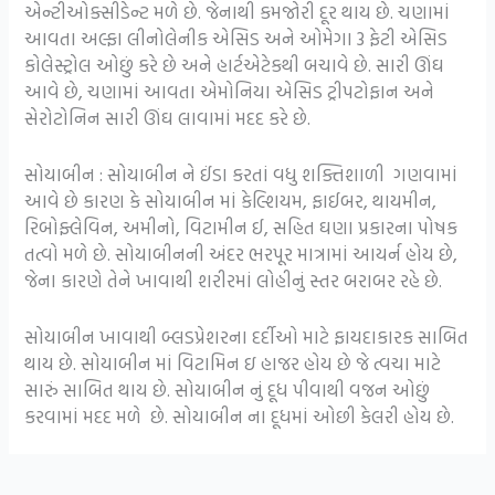
એન્ટીઓક્સીડેન્ટ મળે છે. જેનાથી કમજોરી દૂર થાય છે. ચણામાં
આવતા અલ્ફા લીનોલેનીક એસિડ અને ઓમેગા 3 ફેટી એસિડ
કોલેસ્ટ્રોલ ઓછું કરે છે અને હાર્ટએટેકથી બચાવે છે. સારી ઊંઘ
આવે છે, ચણામાં આવતા એમોનિયા એસિડ ટ્રીપટોફાન અને
સેરોટોનિન સારી ઊંઘ લાવામાં મદદ કરે છે.
સોયાબીન : સોયાબીન ને ઈંડા કરતાં વધુ શક્તિશાળી ગણવામાં
આવે છે કારણ કે સોયાબીન માં કેલ્શિયમ, ફાઈબર, થાયમીન,
રિબોફ્લેવિન, અમીનો, વિટામીન ઈ, સહિત ઘણા પ્રકારના પોષક
તત્વો મળે છે. સોયાબીનની અંદર ભરપૂર માત્રામાં આયર્ન હોય છે,
જેના કારણે તેને ખાવાથી શરીરમાં લોહીનું સ્તર બરાબર રહે છે.
સોયાબીન ખાવાથી બ્લડપ્રેશરના દર્દીઓ માટે ફાયદાકારક સાબિત
થાય છે. સોયાબીન માં વિટામિન ઇ હાજર હોય છે જે ત્વચા માટે
સારું સાબિત થાય છે. સોયાબીન નું દૂધ પીવાથી વજન ઓછું
કરવામાં મદદ મળે છે. સોયાબીન ના દૂધમાં ઓછી કેલરી હોય છે.