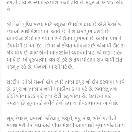
રંગની હોય છે. સ્વાદે કડવાશ પડતી હોય છે. કચૂરાની બે જાત હોય
છે.
લોહીની શુધ્ધિ કરવા માટે કચૂરનો ઉપયોગ થાય છે એને કેટલીક
દવાઓ સાથે મેળવવામાં આવે છે. તે શોધક ગુણ ધરાવે છે.
ચામડીના રોગો મટાડવા માટે તે ઉત્તમ ગુણકર્તા છે. અર્શમાં પણ તે
ઉપયોગી છે. એ દિલ, દિમાગને કૌવત આપનાર છે. એનાથી ઊલટી
બંધ થાય છે. બાળકોનાં આંતરડાંનાં વ્યાધિમાં પણ એ ઘણી રાહત
આપે છે. એ પુરુષત્વમાં વધારો કરે છે તથા મોઢામાં રાખવાથી દાંત
મજબૂત રહે છે. એનાથી ખાંસી મટે છે.
શરદીમા સોજો ચઢ્યો હોય ત્યારે તાજા કચૂરાનો લેપ કરવામાં આવે
છે. કચૂરાનાં તાજા પાનથી ચામડીનાં ડાઘા મટે છે. જીવજંતુ તથા
કીડીઓના કરડ માટે તથા ઝેરી જંતુઓના ઝેર ઉતારવા માટે
વપરાય છે. સુવાવડી સ્ત્રીને તેનો ક્વાથ પીવડાવવામાં આવે છે.
સૂંઠ, દેવદાર, ધમાસો, કરિયાતું, કચૂરો, કડુ, મોથ, ભોરીંગણીનો
કવાથ કરી તેમાં મધ અને પીપર મેળવી આપવાથી સુવાવડીનો તાવ