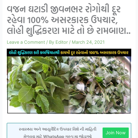
વજન ઘટાડી જીવનભર રોગોથી દૂર
રહેવા 100% અસરકારક ઉપચાર,
લોહી શુદ્ધિકરણ માટે તો છે રામબાણ..
Leave a Comment
/ By
Editor
/
March 24, 2021
સ્વાસ્થ્ય અને આયુર્વેદિક ઉપચાર વિશે ની માહિતી
Join Now
મેળવવા માટે WhatsApp ગ્રુપ મા જોડાઓ