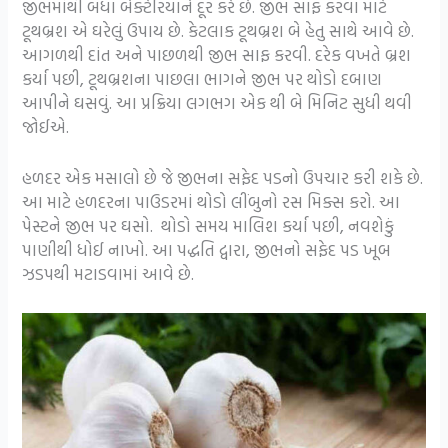
જીભમાંથી બધા બેક્ટેરિયાને દૂર કરે છે. જીભ સાફ કરવા માટે
ટૂથબ્રશ એ ઘરેલું ઉપાય છે. કેટલાક ટૂથબ્રશ બે હેતુ સાથે આવે છે.
આગળથી દાંત અને પાછળથી જીભ સાફ કરવી. દરેક વખતે બ્રશ
કર્યા પછી, ટૂથબ્રશના પાછલા ભાગને જીભ પર થોડો દબાણ
આપીને ઘસવું. આ પ્રક્રિયા લગભગ એક થી બે મિનિટ સુધી થવી
જોઈએ.
હળદર એક મસાલો છે જે જીભના સફેદ પડનો ઉપચાર કરી શકે છે.
આ માટે હળદરના પાઉડરમાં થોડો લીંબુનો રસ મિક્સ કરો. આ
પેસ્ટને જીભ પર ઘસો. થોડો સમય માલિશ કર્યા પછી, નવશેકું
પાણીથી ધોઈ નાખો. આ પદ્ધતિ દ્વારા, જીભનો સફેદ પડ ખૂબ
ઝડપથી મટાડવામાં આવે છે.