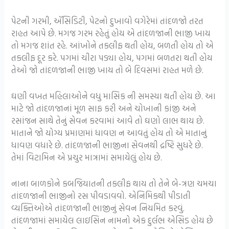
પેટની ગરમી, ઍસિડિટી, પેટનો દુખાવો વગેરેમાં તાંદળજો તરત
રાહત આપે છે. મગજ ગરમ રહેતું હોય એ તાંદળજાની ભાજી ખાય
તો મગજ શાંત રહે. આંખોને તકલીફ થતી હોય, બળતી હોય તો એ
તકલીફ દૂર કરે. પગમાં ચીરા પડ્યા હોય, પગમાં બળતરા થતી હોય
તેઓ જો તાંદળજાની ભાજી ખાય તો બે દિવસમાં રાહત મળે છે.
ઘણી વખત મહિલાઓને વધુ માસિક ની સમસ્યા થતી હોય છે. આ
માટે જો તાંદળજાનાં મૂળ સાફ કરી અને ચોખાની કાંજી અને
રસાંજન સાથે તેનું સેવન કરવામાં આવે તો ઘણો લાભ થાય છે.
માતાને જો યોગ્ય પ્રમાણમાં ધાવણ ન આવતું હોય તો એ માતાનું
ધાવણ વધારે છે. તાંદળજાની ભાજીના સેવનથી દ્રષ્ટિ સુધરે છે.
તેમાં વિટામિન એ પ્રચુર માત્રામાં સમાયેલું હોય છે.
નાના બાળકોને કબજિયાતની તકલીફ થાય તો તેને બે-ત્રણ ચમચા
તાંદળજાની ભાજીનો રસ પીવડાવવો. એનિમિકથી પીડાતી
વ્યક્તિઓએ તાંદળજાની ભાજીનું સેવન નિયમિત કરવું.
તાંદળજામાં સમાયેલ લાઇસિન નામનો એક દુર્લભ એસિડ હોય છે