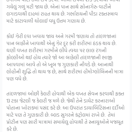
ગયેલું ગળું મટી જાય છે. એનાં પાન સાથે સોનાગેરુ વાટીને
લગાડવાથી દાહમાં રાહત થાય છે. ગર્ભાશયની પીડા રક્તસ્ત્રાવ
માટે કાંટાવાળી ચોલાઈ વધુ ઉત્તમ ગણાય છે.
કોઈ ઝેરી દવા ખવાય જાય અને ગરમી જણાય તો તાંદળજાનાં
પાન બાફીને ખાવાથી એનું ઝેર દૂર કરી શરીરમાં ઠંડક થાય છે.
ઘણી વખત શરીરમાં ગરમીને લીધે ત્વચા પર લાલ રંગની
ફોલ્લીઓ થઈ હોય ત્યારે જો આ બાફેલી તાંદળજાની ભાજી
આપવામાં આવે તો એ ખૂબ જ ગુણકારી નીવડે છે. આનાથી
લોહીની શુદ્ધિ તો થાય જ છે, સાથે શરીરમાં હીમોગ્લોબિનની માત્રા
પણ વધે છે.
તાંદળજામાં ઓછી કેલરી હોવાથી એક વખત સેવન કરવાથી ફક્ત
13 ટકા જેટલી જ કેલરી જ મળે છે. જેથી તેને ડાયેટ કરનારાઓ
પોતાના ખોરાકમાં પસંદ કરે છે. આ ઉપરાંત ડાયાબિટિસના દર્દીઓ
માટે પણ તે ગુણકારી છે. બ્લડ સુગરને કંટ્રોલમાં રાખે છે. તેમાં
પ્રોટીન પણ સારી માત્રામાં સમાયેલુ હોવાથી તે સ્નાયુઓને મજબૂત
કરે છે.