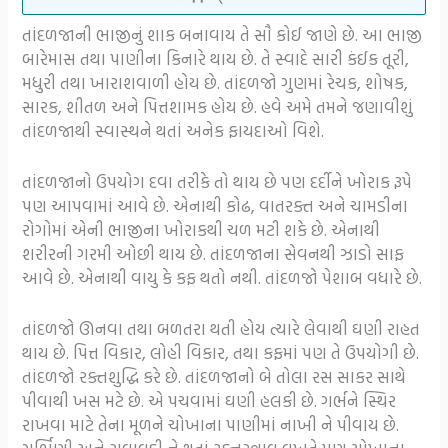
તાંદળજાની ભાજીનું શાક બનાવાય તે સૌ કોઈ જાણે છે. આ ભાજી
બારેમાસ તથા પાણીના કિનારે થાય છે. તે સ્વાદે સારી કંઈક તૂરી,
મધુરી તથા ખારાશવાળી હોય છે. તાંદળજો ગુણમાં રેચક, શોષક,
સારક, શીતળ અને પિત્તશામક હોય છે. હવે અમે તમને જણાવીશું
તાંદળજાથી સ્વાસ્થને થતાં અનેક ફાયદાઓ વિશે.
તાંદળજાનો ઉપયોગ દવા તરીકે તો થાય છે પણ દર્દીને ખોરાક રૂપે
પણ આપવામાં આવે છે. એનાથી કોઢ, વાતરક્ત અને ચામડીના
રોગોમાં એની ભાજીના ખોરાકથી ચળ મટી શકે છે. એનાથી
શરીરની ગરમી ઓછી થાય છે. તાંદળજાના સેવનથી ઝાડો સાફ
આવે છે. એનાથી વાયુ કે કફ થતો નથી. તાંદળજો પેશાબ વધારે છે.
તાંદળજો ઊનવા તથા બળતરા થતી હોય ત્યારે લેવાથી ઘણી રાહત
થાય છે. પિત્ત વિકાર, લોહી વિકાર, તથા કફમાં પણ તે ઉપયોગી છે.
તાંદળજો રક્તશુદ્ધિ કરે છે. તાંદળજાનો બે તોલા રસ સાકર સાથે
પીવાથી ખસ મટે છે. એ પચવામાં ઘણી હલકી છે. ગર્ભને સ્થિર
રાખવા માટે તેના મૂળને ચોખાના પાણીમાં નાખી ને પીવાય છે.