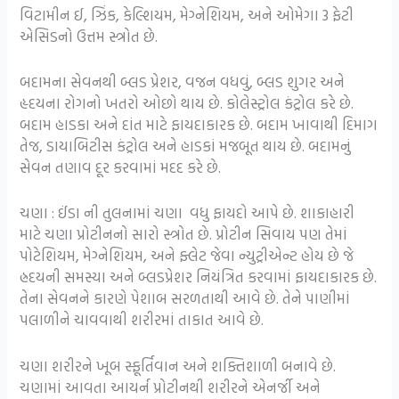
વિટામીન ઈ, ઝિંક, કેલ્શિયમ, મેગ્નેશિયમ, અને ઓમેગા 3 ફેટી
એસિડનો ઉત્તમ સ્ત્રોત છે.
બદામના સેવનથી બ્લડ પ્રેશર, વજન વધવું, બ્લડ શુગર અને
હૃદયના રોગનો ખતરો ઓછો થાય છે. કોલેસ્ટ્રોલ કંટ્રોલ કરે છે.
બદામ હાડકા અને દાંત માટે ફાયદાકારક છે. બદામ ખાવાથી દિમાગ
તેજ, ડાયાબિટીસ કંટ્રોલ અને હાડકાં મજબૂત થાય છે. બદામનું
સેવન તણાવ દૂર કરવામાં મદદ કરે છે.
ચણા : ઈંડા ની તુલનામાં ચણા વધુ ફાયદો આપે છે. શાકાહારી
માટે ચણા પ્રોટીનનો સારો સ્ત્રોત છે. પ્રોટીન સિવાય પણ તેમાં
પોટેશિયમ, મેગ્નેશિયમ, અને ફ્લેટ જેવા ન્યુટ્રીએન્ટ હોય છે જે
હ્રદયની સમસ્યા અને બ્લડપ્રેશર નિયંત્રિત કરવામાં ફાયદાકારક છે.
તેના સેવનને કારણે પેશાબ સરળતાથી આવે છે. તેને પાણીમાં
પલાળીને ચાવવાથી શરીરમાં તાકાત આવે છે.
ચણા શરીરને ખૂબ સ્ફૂર્તિવાન અને શક્તિશાળી બનાવે છે.
ચણામાં આવતા આયર્ન પ્રોટીનથી શરીરને એનર્જી અને