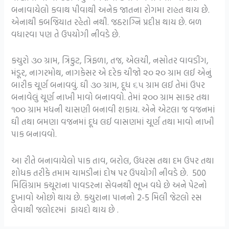
બનાવાયેલો કવાથ પીવાથી અનેક જાતના રોગમા રાહત થાય છે.
એનાથી કબજિયાત રહેતો નથી. જઠરાગ્નિ પ્રદીપ્ત થાય છે. બળ
વધારવા પણ તે ઉપયોગી નીવડે છે.
કચુરો ૩૦ ગ્રામ, ત્રિકુટ, ત્રિફળા, તજ, એલચી, નસોતર વાવડીંગ,
મંડૂર, નાગરમોથ, નાગકેસર એ દરેક ચીજો ૨૦ ૨૦ ગ્રામ લઈ એનું
બારીક ચૂર્ણ બનાવવું. ઘી ૩૦ ગ્રામ, દૂધ ૬૫ ગ્રામ લઈ તેમાં ઉપર
બનાવેલું ચૂર્ણ નાખી માવો બનાવવો. તેમાં ૨૦૦ ગ્રામ સાકર તથા
૧૦૦ ગ્રામ મધની ચાસણી બનાવી શકાય. એને એટલા જ વજનમાં
ઘી તથા બમણા વજનમાં દૂધ લઈ વાસણમાં ચૂર્ણ તથા માવો નાખી
પાક બનાવવો.
આ રીતે બનાવાયેલો પાક તાવ, બરોલ, ઉધરસ તથા દમ ઉપર તથા
શોધક તરીકે તમામ ચામડીનાં દોષ પર ઉપયોગી નીવડે છે. 500
મિલિગ્રામ કચૂરાના પાવડરના સેવનથી ભૂખ વધે છે અને પેટનો
દુખાવો ઓછો થાય છે. કચુરાના પાનનો 2-5 મિલી જેટલો રસ
લેવાથી જલોદરમાં ફાયદો થાય છે .