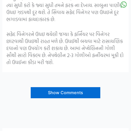
ત્યાં સુધી કરો કે જ્યાં સુધી તમને ફરક ના દેખાય. સાબુના પાણીથી
ઉધઇ ઝડપથી દૂર થશે. તે સિવાય સફેદ વિનેગર પણ ઉધઇને દૂર
ભગાડવામાં ફાયદાકારક છે.
સફેદ વિનેગરને ઉધઇ થયેલી જગ્યા કે ફર્નિચર પર વિનેગર
છાંટવાથી ઉધઇથી રાહત મળે છે. ઉધઈથી બચવા માટે રાસાયણિક
દવાનો પણ ઉપયોગ કરી શકાય છે. આમાં નેપ્થેલિનની ગોળી
સૌથી સારો વિકલ્પ છે. નેપથેલીન 2-3 ગોળીઓ ફર્નીચરમાં મૂકી દો
તો ઉધઈના કીડા મરી જશે.
Show Comments