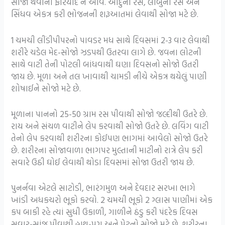
સોજો થવાની ફરિયાદ ન આવે. આદુનો રસ, લીંબુનો રસ અને
સિંધવ એકત્ર કરી ભોજનની શરૂઆતમાં લેવાથી સોજા મટે છે.
1 ચમચી લીંડીપીપરનો પાવડર મધ સાથે દિવસમાં 2-3 વાર લેવાથી
શરીરે ચડેલ મેદ-સોજો ઝડપથી ઉતરવા લાગે છે. જવના લોટની
સાથે વાટી તેની પોટલી બાંધવાથી ઘણા દિવસનો સોજો ઉતરી
જાય છે. મૂળા અને તલ ખાવાથી ચામડી નીચે એકત્ર થયેલું પાણી
શોષાઈને સોજો મટે છે.
મૂળાના પાનનો 25-50 ગ્રામ રસ પીવાથી સોજો જલ્દીથી ઉતરે છે.
રાય અને સંચળ વાટીને લેપ કરવાથી સોજો ઉતરે છે. લવિંગ વાટી
તેનો લેપ કરવાથી શરીરના કોઈપણ ભાગમાં આવેલો સોજો ઉતરે
છે. શરીરના સોજાવાળા ભાગપર મુલ્તાની માટીનો રાત્રે લેપ કરી
સવારે ઉઠી ઘોઈ લેવાથી થોડા દિવસમાં સોજા ઉતરી જાય છે.
પુનર્નવા એટલે સાટોડી, ભારંગમુળ અને દેવદાર સરખા ભાગે
ખાંડી અધકચરો ભૂકો કરવો. 2 ચમચી ભૂકો 2 ગ્લાસ પાણીમાં એક
કપ બાકી રહે ત્યાં સુધી ઉકાળી, ગાળીને ઠંડુ કરી પંદરેક દિવસ
સવાર-સાંજ પીવાથી હાથ-પગ અને પેટનો સોજો મટે છે. શરીરના