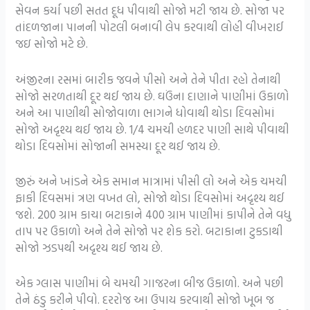
સેવન કર્યા પછી સતત દૂધ પીવાથી સોજો મટી જાય છે. સોજા પર
તાંદળજાના પાનની પોટલી બનાવી લેપ કરવાથી લોહી વીખરાઈ
જઇ સોજો મટે છે.
અંજીરના રસમાં બારીક જવને પીસો અને તેને પીતા રહો તેનાથી
સોજો સરળતાથી દૂર થઈ જાય છે. ઘઉંના દાણાને પાણીમાં ઉકાળો
અને આ પાણીથી સોજોવાળા ભાગને ધોવાથી થોડા દિવસોમાં
સોજો અદૃશ્ય થઈ જાય છે. 1/4 ચમચી હળદર પાણી સાથે પીવાથી
થોડા દિવસોમાં સોજાની સમસ્યા દૂર થઈ જાય છે.
જીરું અને ખાંડને એક સમાન માત્રામાં પીસી લો અને એક ચમચી
ફાકી દિવસમાં ત્રણ વખત લો, સોજો થોડા દિવસોમાં અદૃશ્ય થઈ
જશે. 200 ગ્રામ કાચા બટાકાને 400 ગ્રામ પાણીમાં કાપીને તેને વધુ
તાપ પર ઉકાળો અને તેને સોજો પર શેક કરો. બટાકાના ટુકડાથી
સોજો ઝડપથી અદૃશ્ય થઈ જાય છે.
એક ગ્લાસ પાણીમાં બે ચમચી ગાજરના બીજ ઉકાળો. અને પછી
તેને ઠંડુ કરીને પીવો. દરરોજ આ ઉપાય કરવાથી સોજો ખૂબ જ