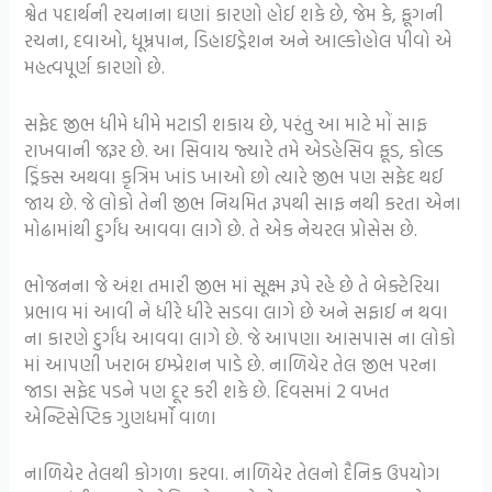
શ્વેત પદાર્થની રચનાના ઘણાં કારણો હોઈ શકે છે, જેમ કે, ફૂગની
રચના, દવાઓ, ધૂમ્રપાન, ડિહાઇડ્રેશન અને આલ્કોહોલ પીવો એ
મહત્વપૂર્ણ કારણો છે.
સફેદ જીભ ધીમે ધીમે મટાડી શકાય છે, પરંતુ આ માટે મોં સાફ
રાખવાની જરૂર છે. આ સિવાય જ્યારે તમે એડહેસિવ ફૂડ, કોલ્ડ
ડ્રિંક્સ અથવા કૃત્રિમ ખાંડ ખાઓ છો ત્યારે જીભ પણ સફેદ થઈ
જાય છે. જે લોકો તેની જીભ નિયમિત રૂપથી સાફ નથી કરતા એના
મોઢામાંથી દુર્ગંધ આવવા લાગે છે. તે એક નેચરલ પ્રોસેસ છે.
ભોજનના જે અંશ તમારી જીભ માં સૂક્ષ્મ રૂપે રહે છે તે બેક્ટેરિયા
પ્રભાવ માં આવી ને ધીરે ધીરે સડવા લાગે છે અને સફાઈ ન થવા
ના કારણે દુર્ગંધ આવવા લાગે છે. જે આપણા આસપાસ ના લોકો
માં આપણી ખરાબ ઇમ્પ્રેશન પાડે છે. નાળિયેર તેલ જીભ પરના
જાડા સફેદ પડને પણ દૂર કરી શકે છે. દિવસમાં 2 વખત
એન્ટિસેપ્ટિક ગુણધર્મો વાળા
નાળિયેર તેલથી કોગળા કરવા. નાળિયેર તેલનો દૈનિક ઉપયોગ