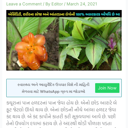
Leave a Comment
/ By
Editor
/
March 24, 2021
સ્વાસ્થ્ય અને આયુર્વેદિક ઉપચાર વિશે ની માહિતી
Join Now
મેળવવા માટે WhatsApp ગ્રુપ મા જોડાઓ
કચૂરાનાં પાન હળદરનાં પાન જેવા હોય છે. એનો છોડ આશરે બે
ફૂટ જેટલો ઊંચો થાય છે. એનાં છોડની નીચે આંબા હળદર જેવા
કંદ થાય છે. એ કંદ કાપીને કાતરી કરી સૂકવવામાં આવે છે. પછી
તેનો ઉપયોગ દવામાં કરાય છે. તે અંદરથી થોડી પીળાશ પડતા