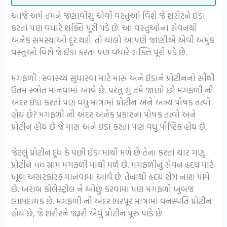
આજે અમે તમને જણાવીશું એવી વસ્તુઓ વિશે જે શરીરને ઈંડા
કરતાં પણ વધારે શક્તિ પૂરી પડે છે. આ વસ્તુઓના સેવનથી
અનેક સમસ્યાઓ દૂર થશે. તો ચાલો આપણે જાણીએ એવી અમુક
વસ્તુઓ વિશે જે ઈંડા કરતાં પણ વધારે શક્તિ પૂરી પડે છે.
મગફળી : સ્વાસ્થ્ય સુધારવા માટે માસ અને ઈંડાને પ્રોટીનનો સૌથી
ઉતમ સ્ત્રોત માનવામાં આવે છે. પરંતુ શું તમે જાણો છો મગફળી ની
અંદર ઇંડા કરતાં પણ વધુ માત્રામાં પ્રોટીન અને અન્ય પોષક તત્વો
હોય છે? મગફળી ની અંદર અનેક પ્રકારના પોષક તત્વો અને
પ્રોટીન હોય છે જે માંસ અને ઇંડા કરતાં પણ વધુ પૌષ્ટિક હોય છે.
જેટલું પ્રોટીન દૂધ કે પછી ઈંડા માંથી મળે છે તેના કરતાં ચાર ગણું
પ્રોટીન ૫૦ ગ્રામ મગફળી માંથી મળે છે. મગફળીનું સેવન હૃદય માટે
ખૂબ અસરકારક માનવામાં આવે છે. તેનાથી હૃદય રોગ નાશ પામે
છે. ખરાબ કોલેસ્ટ્રોલ ને ઓછું કરવામાં પણ મગફળી ખુબજ
લાભદાયક છે. મગફળી ની અંદર ભરપૂર માત્રામાં વનસ્પતિ પ્રોટીન
હોય છે, જે શરીરને જરૂરી એવું પ્રોટીન પૂરું પાડે છે.