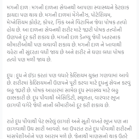
મગની દાળ : મગની દાળના સેવનથી આપણા સ્વાસ્થ્યને કેટલાક
ફાયદા પણ થાય છે. મગની દાળમાં મેંગેનીઝ, પોટેશિયમ,
મેગ્નેશિયમ ફોલેટ, કોપર, ઝિંક અને વિટામિન જેવા પોષક તત્ત્વો
હોય છે. આ દાળના સેવનથી શરીર માટે જરૂરી પોષક તત્ત્વોની
ઉણપને દૂર કરી શકાય છે. મગની દાળ ડેન્ગ્યુ જેવી ખતરનાક
બીમારીઓથી પણ બચાવી શકાય છે. મગની દાળ ને ખાવાથી
ચહેરા ની સુંદરતા વધી જાય છે અને શરીર ને ઘણા બધા પોષક
તત્વો પણ મળી જાય છે.
દૂધ : દૂધ ને ઈંડા કરતાં પણ વધારે કેલ્શિયમ યુક્ત ગણવામાં આવે
છે. શરીરમાં કેલ્શિયમની ઉણપને પૂરી કરવા માટે દૂધનું સેવન કરવું
બહુ જરૂરી છે. પોષક આહારમાં સામેલ દૂધ સ્વાસ્થ્ય માટે બહુ
લાભકારી છે. દૂધ પીવાથી એસિડિટી, સ્થૂળતા, વારંવાર ભૂખ
લાગવી વગેરે જેવી નાની બીમારીઓ દૂર કરી શકાય છે.
રાતે દૂધ પીવાથી પેટ ભરેલું લાગશે અને સૂતી વખતે ભૂખ પણ ના
લાગવાથી ઉંઘ સારી આવશે. આ ઉપરાંત રાતે દૂધ પીવાથી શરીરની
માંસપેશીઓને પણ આરામ મળે છે. જેનાથી માણસનો થાક ઉતરે