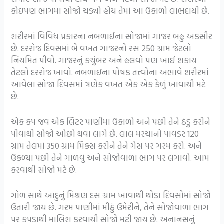
કોઇપણ ભાગમાં સોજો ચડ્યો હોય તેમાં આ ઉકાળો લાભદાયી છે.
શરીરમાં વિવિધ પ્રકારના નબળાઈના સોજામાં ગાજર બહુ અકસીર
છે. દરરોજ દિવસમાં બે વખત ગાજરનો રસ 250 ગ્રામ જેટલો
નિયમિત પીવો. ગાજરનું કચુંબર અને હલવો પણ ખાઈ શકાય
તેટલો દરરોજ ખાવો. નબળાઇના પોષક તત્ત્વોના અભાવે શરીરમાં
આવેલા સોજા દિવસમાં ત્રણેક વખત એક એક કેળું ખાવાથી મટે
છે.
એક કપ જવ એક લિટર પાણીમાં ઉકાળો અને પછી તેને ઠંડુ કરીને
પીવાથી સોજો ઓછો થવા લાગે છે. લાલ મરચાનો પાવડર 120
ગ્રામ તેલમાં 350 ગ્રામ મિક્સ કરીને તેને ગેસ પર ગરમ કરો. અને
ઉકળ્યાં પછી તેને ગાળવું અને સોજોવાળા ભાગ પર લગાવો. આમ
કરવાથી સોજો મટે છે.
ગોળ સાથે આદુનું મિશ્રણ દસ ગ્રામ ખાવાથી થોડા દિવસોમાં સોજો
ઉતારી જાય છે. ગરમ પાણીમાં મીઠું ઉમેરીને, તેને સોજોવાળા ભાગ
પર કપડાથી માલિશ કરવાથી સોજો મટી જાય છે. અનાનસનું