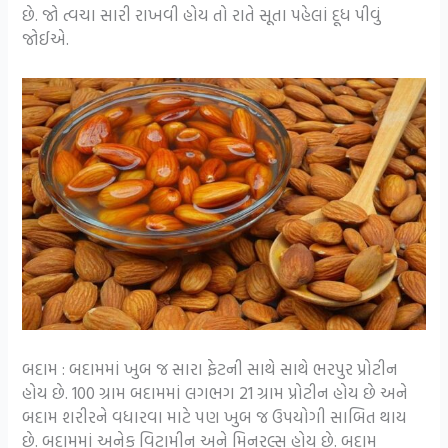
છે. જો ત્વચા સારી રાખવી હોય તો રાતે સૂતા પહેલાં દૂધ પીવું
જોઈએ.
બદામ : બદામમાં ખુબ જ સારા ફેટની સાથે સાથે ભરપુર પ્રોટીન
હોય છે. 100 ગ્રામ બદામમાં લગભગ 21 ગ્રામ પ્રોટીન હોય છે અને
બદામ શરીરને વધારવા માટે પણ ખુબ જ ઉપયોગી સાબિત થાય
છે. બદામમાં અનેક વિટામીન અને મિનરલ્સ હોય છે. બદામ