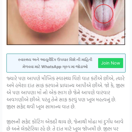
સ્વાસ્થ્ય અને આયુર્વેદિક ઉપચાર વિશે ની માહિતી
Join Now
મેળવવા માટે WhatsApp ગ્રુપ મા જોડાઓ
જ્યારે પણ આપણે મૌખિક સ્વાસ્થ્ય વિશે વાત કરીએ છીએ, ત્યારે
અમે હંમેશા દાંત સાફ કરવાને પ્રાધાન્ય આપીએ છીએ. જો કે, જીભ
એ પણ આપણા મોં નો એક ભાગ છે જેને આપણે વારંવાર
અવગણીએ છીએ. પરંતુ તેને સાફ કરવું પણ ખૂબ મહત્વનું છે.
જીભ સફેદ થવી ખૂબ સામાન્ય વાત છે.
જીભની સફેદ કોટિંગ એકઠી થાય છે, જેનાથી મોઢા માં દુર્ગંધ આવે
છે અને બેક્ટેરિયા રહે છે. તે દાંત માટે ખૂબ જોખમી છે. જીભ પર