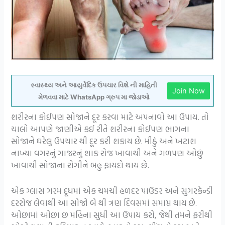
સ્વાસ્થ્ય અને આયુર્વેદિક ઉપચાર વિશે ની માહિતી
Join Now
મેળવવા માટે WhatsApp ગ્રુપ મા જોડાઓ
શરીરના કોઈપણ સોજાને દૂર કરવા માટે અપનાવો આ ઉપાય. તો
ચાલો આપણે જાણીએ કઈ રીતે શરીરના કોઈપણ ભાગના
સોજાને ઘરેલુ ઉપચાર થી દૂર કરી શકાય છે. મીઠું અને ખટાશ
નાખ્યા વગરનું ગાજરનું શાક રોજ ખાવાથી અને ગળપણ ઓછું
ખાવાથી સોજાના રોગીને બહુ ફાયદો થાય છે.
એક ગ્લાસ ગરમ દૂધમાં એક ચમચી હળદર પાઉડર અને સુગરકેન્ડી
દરરોજ લેવાથી આ સોજો બે થી ત્રણ દિવસમાં સમાપ્ત થાય છે.
ઓછામાં ઓછા છ મહિના સુધી આ ઉપાય કરો, જેથી તમને ફરીથી