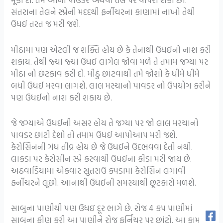
સંતરાના તેલને સ્પ્રેની મદદથી ફર્નીચરના કાણામાં નાખો તેથી
ઉધઈ તરત જ મરી જશે.
મીઠામાં પણ એટલી જ શક્તિ હોય છે કે તેનાથી ઉધઈનો નાશ કરી
શકાય. તેથી જ્યાં જ્યાં ઉધઈ લાગેલ જોવા મળે તે તમામ જગ્યા પર
મીઠા નો છંટકાવ કરી દો. મીઠું છાંટવાથી તમે જોશો કે ધીમે ધીમે
બધી ઉધઈ મરવા લાગશે. લાલ મરચાનો પાવડર નો ઉપયોગ કરીને
પણ ઉધઈનો નાશ કરી શકાય છે.
જે જગ્યાએ ઉધઈની અસર હોય તે જગ્યા પર જો લાલ મરચાનો
પાવડર છાંટી દેશો તો તમામ ઉધઈ આપોઆપ મરી જશે.
કેરોસિનની ગંધ તીવ્ર હોય છે જે ઉધઈને ઉદભવવા દેતી નથી.
લાકડા પર કેરોસીન સ્પ્રે કરવાથી ઉધઈના કીડા મરી જાય છે.
અઠવાડિયામાં એકવાર સુતરાઉ કપડામાં કેરોસિન લગાવી
ફર્નીચરને લૂંછો. આનાથી ઉધઈની સમસ્યાથી છૂટકારો મળશે.
સાબુના પાણીથી પણ ઉધઇ દૂર ભાગે છે. રોજ 4 કપ પાણીમાં
સાબુના ફીણ કરી આ પાણીને રોજ ફર્નિચર પર છાંટો. આ કામ