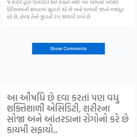
જે શરીર દ્વારા ઉત્પાદિત થઇ શકતો નથી. આ એમિનો એસિડ
કેલ્શિયમની ક્ષમતામાં સુધારો કરે છે અને વાળની જડને મજબૂત
કરે છે, તેમજ તેનો કુદરતી રંગ જાળવી રાખે છે.
Show Comments
આ ઔષધિ છે દવા કરતાં પણ વધુ
શક્તિશાળી એસિડિટી, શરીરના
સોજા અને આંતરડાના રોગોનો કરે છે
કાયમી સફાયો..