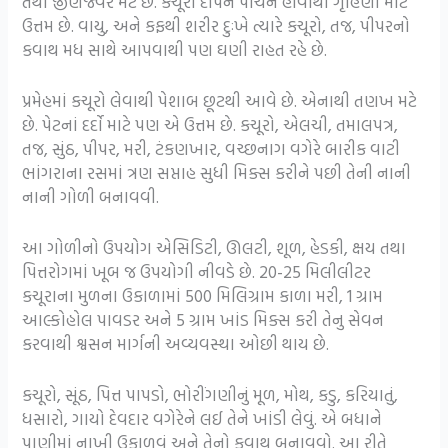
તથા જીર્ણજ્વર મટે છે. કચૂરો દીપન પાચન હોવાથી ગૃહિણી માટે
ઉત્તમ છે. વાયુ, અને કફથી શરીર દુઃખે ત્યારે કચૂરો, તજ, પીપરનો
કવાથ મધ સાથે આપવાથી પણ ઘણી રાહત રહે છે.
પ્રમેહમાં કચૂરો લેવાથી પેશાબ છૂટથી આવે છે. એનાથી તણખ મટે
છે. પેટનાં દર્દો માટે પણ એ ઉત્તમ છે. કચૂરો, એલચી, તમાલપત્ર,
તજ, સુંઠ, પીપર, મરી, ટંકણખાર, વચ્છનાગ વગેરે બારીક વાટી
ભાંગરાના રસમાં ત્રણ સપ્તાહ સુધી મિક્સ કરીને પછી તેની નાની
નાની ગોળી બનાવવી.
આ ગોળીનો ઉપયોગ એસિડિટી, ઊલટી, શૂળ, હેડકી, ક્ષય તથા
પિત્તરોગમાં ખૂબ જ ઉપયોગી નીવડે છે. 20-25 મિલીલીટર
કચૂરાના મુળના ઉકાળામાં 500 મિલિગ્રામ કાળા મરી, 1 ગ્રામ
આલ્કોહોલ પાવડર અને 5 ગ્રામ ખાંડ મિક્સ કરી તેનુ સેવન
કરવાથી શ્વસન માર્ગની અવ્યવસ્થા ઓછી થાય છે.
કચૂરો, સૂંઠ, પિત્ત પાપડો, ભોરીંગણીનું મૂળ, મોથ, કડુ, કરિયાતું,
ધસારો, ગાયો દેવદાર વગેરેને લઈ તેને ખાંડી લેવું. એ બધાને
પાણીમાં નાખી ઉકાળવું અને તેનો કવાથ બનાવવો. આ રીતે