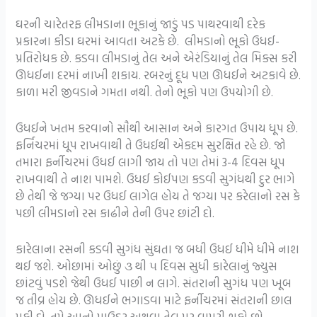
ઘરની ચારેતરફ લીમડાના ભૂકાનું જાડું પડ પાથરવાથી દરેક
પ્રકારના કીડા ઘરમાં આવતા અટકે છે. લીમડાનો ભૂકો ઉધઈ-
પ્રતિરોધક છે. કડવા લીમડાનું તેલ અને એરંડિયાનું તેલ મિક્સ કરી
ઊધઈના દરમાં નાખી શકાય. રબરનું દૂધ પણ ઊધઈને અટકાવે છે.
કાળા મરી જીવડાને ગમતા નથી. તેનો ભૂકો પણ ઉપયોગી છે.
ઉધઈને ખતમ કરવાનો સૌથી આસાન અને કારગત ઉપાય ધૂપ છે.
ફર્નિચરમાં ધૂપ રાખવાથી તે ઉધઈથી એકદમ સુરક્ષિત રહે છે. જો
તમારા ફર્નીચરમાં ઉધઈ લાગી જાય તો પણ તેમાં 3-4 દિવસ ધૂપ
રાખવાથી તે નાશ પામશે. ઉધઈ કોઈપણ કડવી સુગંધથી દુર ભાગે
છે તેથી જે જગ્યા પર ઉધઈ લાગેલ હોય તે જગ્યા પર કરેલાનો રસ કે
પછી લીમડાનો રસ કાઢીને તેની ઉપર છાંટી દો.
કારેલાના રસની કડવી સુગંધ સુંઘતા જ બધી ઉધઈ ધીમે ધીમે નાશ
થઈ જશે. ઓછામાં ઓછું ૩ થી ૫ દિવસ સુધી કારેલાનું જ્યુસ
છાંટવું પડશે જેથી ઉધઈ પાછી ન લાગે. સંતરાની સુગંધ પણ ખૂબ
જ તીવ્ર હોય છે. ઊધઈને ભગાડવા માટે ફર્નીચરમાં સંતરાની છાલ
મૂકી દો. તમે આનો પાઉડર અથવા તેલ પર વાપરી શકો છો.