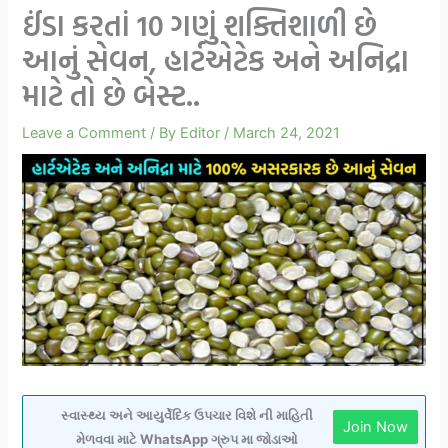
ઈંડા કરતાં 10 ગણું શક્તિશાળી છે
આનું સેવન, હાર્ટએટેક અને અનિદ્રા
માટે તો છે બેસ્ટ..
Leave a Comment
/ By
Editor
/
March 24, 2021
સ્વાસ્થ્ય અને આયુર્વેદિક ઉપચાર વિશે ની માહિતી
Join Now
મેળવવા માટે WhatsApp ગ્રુપ મા જોડાઓ