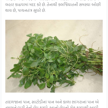
બહાર કાઢવામાં મદદ કરે છે. તેનાથી કબજિયાતની સમસ્યા ઓછી
થાય છે, પાચનતંત્ર સુધરે છે.
તાંદળજાનાં પાન, સાટોડીનાં પાન અને કાળા ભાંગરાનાં પાન એ
તમામને વાટી તેનો લેપ કરવો. આનો લેપનો શેક કરવાથી આવી