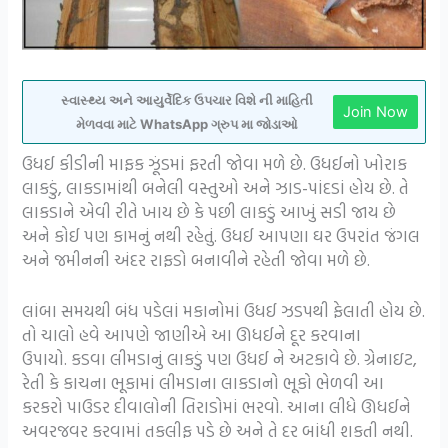
સ્વાસ્થ્ય અને આયુર્વેદિક ઉપચાર વિશે ની માહિતી
Join Now
મેળવવા માટે WhatsApp ગ્રુપ મા જોડાઓ
ઉધઈ કીડીની માફક ઝૂંડમાં ફરતી જોવા મળે છે. ઉધઈનો ખોરાક
લાકડું, લાકડામાંથી બનેલી વસ્તુઓ અને ઝાડ-પાંદડાં હોય છે. તે
લાકડાને એવી રીતે ખાય છે કે પછી લાકડું આખું સડી જાય છે
અને કોઈ પણ કામનું નથી રહેતું. ઉધઈ આપણા ઘર ઉપરાંત જંગલ
અને જમીનની અંદર રાફડો બનાવીને રહેતી જોવા મળે છે.
લાંબા સમયથી બંધ પડેલાં મકાનોમાં ઉધઈ ઝડપથી ફેલાતી હોય છે.
તો ચાલો હવે આપણે જાણીએ આ ઊધઈને દૂર કરવાના
ઉપાયો. કડવા લીમડાનું લાકડું પણ ઉધઈ ને અટકાવે છે. ગ્રેનાઇટ,
રેતી કે કાચના ભૂકામાં લીમડાના લાકડાનો ભૂકો ભેળવી આ
કરકરો પાઉડર દીવાલોની તિરાડોમાં ભરવો. આના લીધે ઊધઈને
અવરજવર કરવામાં તકલીફ પડે છે અને તે દર બાંધી શકતી નથી.