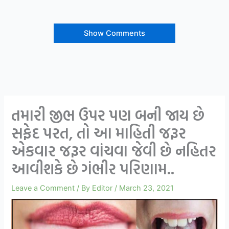
Show Comments
તમારી જીભ ઉપર પણ બની જાય છે
સફેદ પરત, તો આ માહિતી જરૂર
એકવાર જરૂર વાંચવા જેવી છે નહિતર
આવીશકે છે ગંભીર પરિણામ..
Leave a Comment
/ By
Editor
/
March 23, 2021