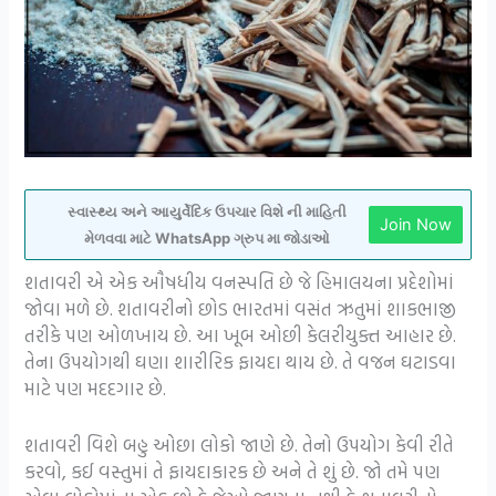
સ્વાસ્થ્ય અને આયુર્વેદિક ઉપચાર વિશે ની માહિતી
Join Now
મેળવવા માટે WhatsApp ગ્રુપ મા જોડાઓ
શતાવરી એ એક ઔષધીય વનસ્પતિ છે જે હિમાલયના પ્રદેશોમાં
જોવા મળે છે. શતાવરીનો છોડ ભારતમાં વસંત ઋતુમાં શાકભાજી
તરીકે પણ ઓળખાય છે. આ ખૂબ ઓછી કેલરીયુક્ત આહાર છે.
તેના ઉપયોગથી ઘણા શારીરિક ફાયદા થાય છે. તે વજન ઘટાડવા
માટે પણ મદદગાર છે.
શતાવરી વિશે બહુ ઓછા લોકો જાણે છે. તેનો ઉપયોગ કેવી રીતે
કરવો, કઈ વસ્તુમાં તે ફાયદાકારક છે અને તે શું છે. જો તમે પણ