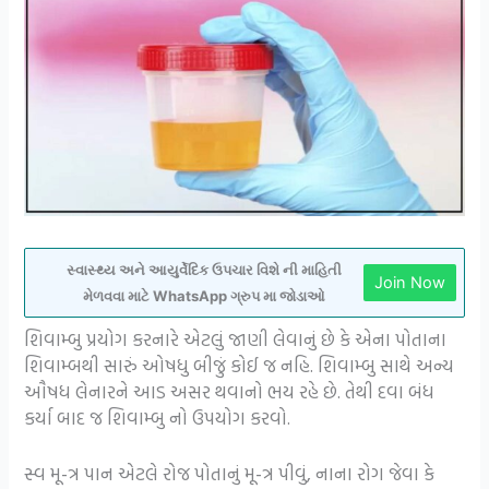
સ્વાસ્થ્ય અને આયુર્વેદિક ઉપચાર વિશે ની માહિતી
Join Now
મેળવવા માટે WhatsApp ગ્રુપ મા જોડાઓ
શિવામ્બુ પ્રયોગ કરનારે એટલું જાણી લેવાનું છે કે એના પોતાના
શિવામ્બથી સારું ઓષધુ બીજું કોઈ જ નહિ. શિવામ્બુ સાથે અન્ય
ઔષધ લેનારને આડ અસર થવાનો ભય રહે છે. તેથી દવા બંધ
કર્યા બાદ જ શિવામ્બુ નો ઉપયોગ કરવો.
સ્વ મૂ-ત્ર પાન એટલે રોજ પોતાનું મૂ-ત્ર પીવું, નાના રોગ જેવા કે