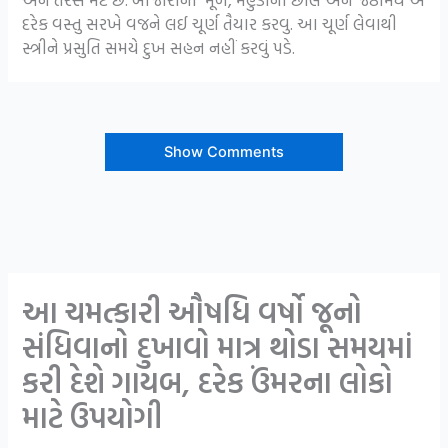
દરેક વસ્તુ સરખે વજને લઈ ચૂર્ણ તૈયાર કરવુ. આ ચૂર્ણ લેવાથી
સ્ત્રીને પ્રસુતિ સમયે દુખ સહન નહીં કરવું પડે.
Show Comments
આ ચમત્કારી ઔષધિ વર્ષો જૂનો
સંધિવાનો દુખાવો માત્ર થોડા સમયમાં
કરી દેશે ગાયબ, દરેક ઉંમરના લોકો
માટે ઉપયોગી