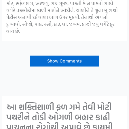
કોઢ, સફેદ દાગ, ખરજવું, ગડ-ગૂમડ, પાકતી કે ન પાકતી ગાંઠો
વગેરે તકલીફોમાં કાળી માટીને ખાંડીને, ચાળીને તે જૂના મૂ-ત્ર થી
પેટીસ બનાવી દર્દ વાળા ભાગ ઉપર મૂકવી. તેનાથી અંગનો
દુઃખાવો, સોજો, પાક, રસી, દારૂ, ઘા, જખમ, દાઝી જવું વગેરે દૂર
થાય છે.
Show Comments
આ શક્તિશાળી ફળ ગમે તેવી મોટી
પથરીને તોડી ઓગળી બહાર કાઢી
પાચનના રોગોથી અપાવે છે કાયમી