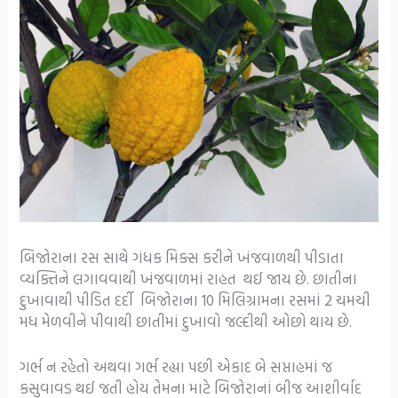
બિજોરાના રસ સાથે ગંધક મિક્સ કરીને ખંજવાળથી પીડાતા
વ્યક્તિને લગાવવાથી ખંજવાળમાં રાહત થઈ જાય છે. છાતીના
દુખાવાથી પીડિત દર્દી બિજોરાના 10 મિલિગ્રામના રસમાં 2 ચમચી
મધ મેળવીને પીવાથી છાતીમાં દુખાવો જલ્દીથી ઓછો થાય છે.
ગર્ભ ન રહેતો અથવા ગર્ભ રહ્યા પછી એકાદ બે સપ્તાહમાં જ
કસુવાવડ થઈ જતી હોય તેમના માટે બિજોરાનાં બીજ આશીર્વાદ