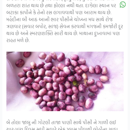
બળતરા શાંત થાય છે તથા ફોલ્લા નથી થતા. દાઝેલા સ્થાન પર
બટાકા કાપીને કે તેનો રસ લગાવવાથી પણ આરામ થાય છે.
મહેંદીના બી આઠ આની ભાર પીસીને ચોખ્ખા મધ સાથે રોજ
ત્રણવાર (સવાર બપોર, સાંજ) સેવન કરવાથી મગજની કમજોરી દૂર
થાય છે અને સ્મરણશક્તિ સારી થાય છે. માથાના દુખાવામાં પણ
રાહત મળે છે.
બે તોલા જાંબુ ની ગોટલી તાજા પાણી સાથે પીસી ને ગાળી લઈ
ચાર-પાંચ દિવસ સુધી સવારે એક ગ્લાસ પીવાથી લોહીના ઝાડા