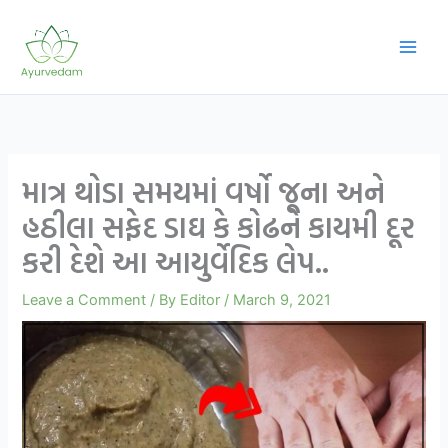
Skip
to
content
માત્ર થોડા સમયમાં વર્ષો જૂના અને
હઠીલા સફેદ ડાઘ કે કોઢને કાયમી દૂર
કરી દેશે આ આયુર્વેદિક લેપ..
Leave a Comment
/ By
Editor
/
March 9, 2021