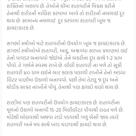
શક્તિનો અભાવ છે. તેઓને ઘીમાં શતાવરીને મિક્સ કરીને
તેનાથી શરીરની માલિશ કરવામાં આવે તો શરીરની નબળાઈ દૂર
થાય છે. સામાન્ય નબળાઈ દૂર કરવામાં શતાવરી ખૂબ જ
ફાયદાકારક છે.
સગર્ભા સ્ત્રીઓ માટે શતાવરીનો ઉપયોગ ખૂબ જ ફાયદાકારક છે.
સગર્ભા સ્ત્રીઓએ શતાવરી, આદુ, અશ્વગંધા સરખા પ્રમાણમાં લઈ
તેનો પાવડર બનાવવો જોઈએ. તેને બકરીના દૂધ સાથે 1-2 ગ્રામ
પીવો. તે ગર્ભને સ્વસ્થ રાખે છે. લીલી શતાવરી ના મળે તો સૂકી
શતાવરી ૪૦ ગ્રામ લઈને બાર કલાક પલાળી રાખીને તેનો અડધા
લિટર પાણીમાં ઉકાળો બનાવવો. પછી તેમાં તેટલું જ દૂધ અને
થોડીક સાકર નાખીને પીવું. તેનાથી પણ ફાયદો ઘણો થાય છે.
શરદીમાં પણ શતાવરીનો ઉપયોગ ફાયદાકારક છે. શતાવરીના
મૂળનો ઉકાળો બનાવી 15-20 મિલીલીટર પીવાથી રાહત મળે છે.
મોટેથી બોલવાથી અથવા રાડો પડવાથી ગળું બેસી જાય ત્યારે
શતાવરી અને મધ સાથે ખાંડ ચાટવાથી ફાયદો થાય છે.