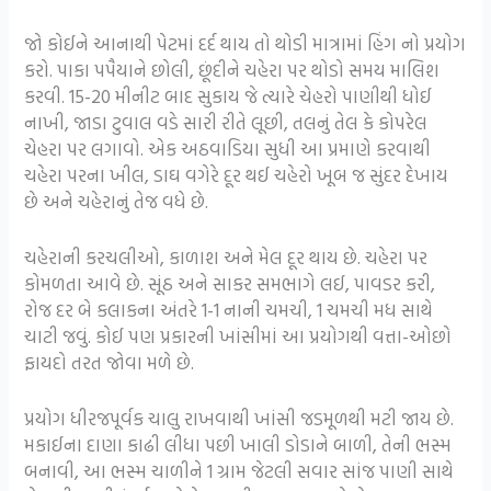
જો કોઈને આનાથી પેટમાં દર્દ થાય તો થોડી માત્રામાં હિંગ નો પ્રયોગ
કરો. પાકા પપૈયાને છોલી, છૂંદીને ચહેરા પર થોડો સમય માલિશ
કરવી. 15-20 મીનીટ બાદ સુકાય જે ત્યારે ચેહરો પાણીથી ધોઈ
નાખી, જાડા ટુવાલ વડે સારી રીતે લૂછી, તલનું તેલ કે કોપરેલ
ચેહરા પર લગાવો. એક અઠવાડિયા સુધી આ પ્રમાણે કરવાથી
ચહેરા પરના ખીલ, ડાઘ વગેરે દૂર થઈ ચહેરો ખૂબ જ સુંદર દેખાય
છે અને ચહેરાનું તેજ વધે છે.
ચહેરાની કરચલીઓ, કાળાશ અને મેલ દૂર થાય છે. ચહેરા પર
કોમળતા આવે છે. સૂંઠ અને સાકર સમભાગે લઈ, પાવડર કરી,
રોજ દર બે કલાકના અંતરે 1-1 નાની ચમચી, 1 ચમચી મધ સાથે
ચાટી જવું. કોઈ પણ પ્રકારની ખાંસીમાં આ પ્રયોગથી વત્તા-ઓછો
ફાયદો તરત જોવા મળે છે.
પ્રયોગ ધીરજપૂર્વક ચાલુ રાખવાથી ખાંસી જડમૂળથી મટી જાય છે.
મકાઈના દાણા કાઢી લીધા પછી ખાલી ડોડાને બાળી, તેની ભસ્મ
બનાવી, આ ભસ્મ ચાળીને 1 ગ્રામ જેટલી સવાર સાંજ પાણી સાથે