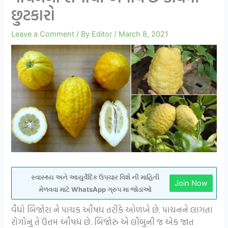
છુટકારો
Leave a Comment
/ By
Editor
/
March 8, 2021
સ્વાસ્થ્ય અને આયુર્વેદિક ઉપચાર વિશે ની માહિતી
Join Now
મેળવવા માટે WhatsApp ગ્રુપ મા જોડાઓ
વૈદ્યો બિજોરા ને પાચક ઔષધ તરીકે ઓળખે છે. પાચનને લાગતા
રોગોનું તે ઉત્તમ ઔષધ છે. બિજોરું એ લીંબુની જ એક જાત