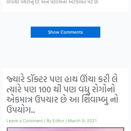
લેવાથી પથરીનું દર્દ અને પેશાબની અટકાયત મટે છે.
Show Comments
જ્યારે ડૉક્ટર પણ હાથ ઊંચા કરી લે
ત્યારે પણ 100 થી પણ વધુ રોગોનો
એકમાત્ર ઉપચાર છે આ શિવામ્બુ નો
ઉપયોગ..
Leave a Comment
/ By
Editor
/
March 9, 2021