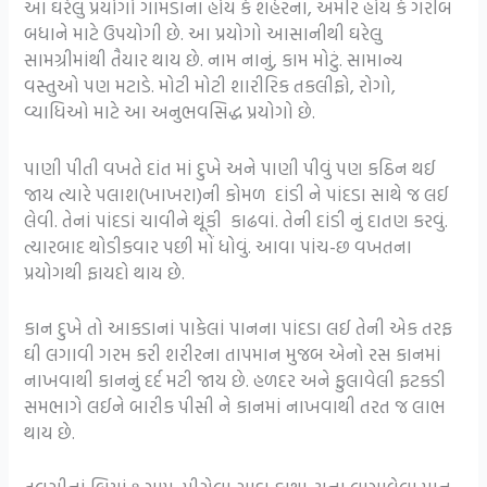
આ ઘરેલુ પ્રયોગો ગામડાના હોય કે શહેરના, અમીર હોય કે ગરીબ
બધાને માટે ઉપયોગી છે. આ પ્રયોગો આસાનીથી ઘરેલુ
સામગ્રીમાંથી તૈયાર થાય છે. નામ નાનું, કામ મોટું. સામાન્ય
વસ્તુઓ પણ મટાડે. મોટી મોટી શારીરિક તકલીફો, રોગો,
વ્યાધિઓ માટે આ અનુભવસિદ્ધ પ્રયોગો છે.
પાણી પીતી વખતે દાંત માં દુખે અને પાણી પીવું પણ કઠિન થઈ
જાય ત્યારે પલાશ(ખાખરા)ની કોમળ દાંડી ને પાંદડા સાથે જ લઈ
લેવી. તેનાં પાંદડાં ચાવીને થૂંકી કાઢવાં. તેની દાંડી નું દાતણ કરવું.
ત્યારબાદ થોડીકવાર પછી મોં ધોવું. આવા પાંચ-છ વખતના
પ્રયોગથી ફાયદો થાય છે.
કાન દુખે તો આકડાનાં પાકેલાં પાનના પાંદડા લઈ તેની એક તરફ
ઘી લગાવી ગરમ કરી શરીરના તાપમાન મુજબ એનો રસ કાનમાં
નાખવાથી કાનનું દર્દ મટી જાય છે. હળદર અને ફુલાવેલી ફટકડી
સમભાગે લઈને બારીક પીસી ને કાનમાં નાખવાથી તરત જ લાભ
થાય છે.