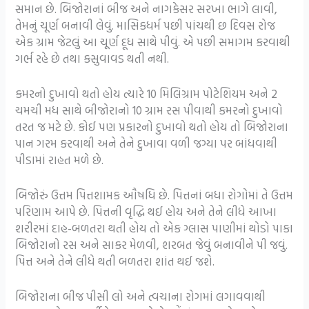
સમાન છે. બિજોરાનાં બીજ અને નાગકેસર સરખા ભાગે લાવી,
તેમનું ચૂર્ણ બનાવી લેવું. માસિકધર્મ પછી પાંચથી છ દિવસ રોજ
એક ગ્રામ જેટલું આ ચૂર્ણ દૂધ સાથે પીવું. એ પછી સમાગમ કરવાથી
ગર્ભ રહે છે તથા કસુવાવડ થતી નથી.
કમરનો દુખાવો થતો હોય ત્યારે 10 મિલિગ્રામ પોટેશિયમ અને 2
ચમચી મધ સાથે બીજોરાનો 10 ગ્રામ રસ પીવાથી કમરનો દુખાવો
તરત જ મટે છે. કોઈ પણ પ્રકારનો દુખાવો થતો હોય તો બિજોરાના
પાન ગરમ કરવાથી અને તેને દુખાવા વળી જગ્યા પર બાંધવાથી
પીડામાં રાહત મળે છે.
બિજોરું ઉત્તમ પિત્તશામક ઔષધિ છે. પિત્તનાં બધા રોગોમાં તે ઉત્તમ
પરિણામ આપે છે. પિત્તની વૃદ્ધિ થઈ હોય અને તેને લીધે આખા
શરીરમાં દાહ-બળતરા થતી હોય તો એક ગ્લાસ પાણીમાં થોડો પાકા
બિજોરાનો રસ અને સાકર મેળવી, શરબત જેવું બનાવીને પી જવું.
પિત્ત અને તેને લીધે થતી બળતરા શાંત થઈ જશે.
બિજોરાના બીજ પીસી લો અને ત્વચાના રોગમાં લગાવવાથી