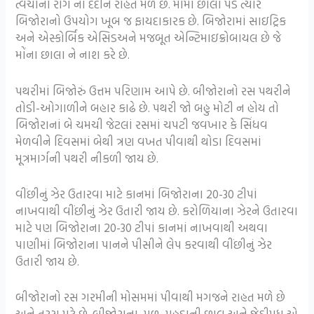
ત્વચાના રોગ ના દર્દીને રાહત મળે છે. મોંમાં છાલા પડે ત્યારે
બિજોરાનો ઉપયોગ ખૂબ જ ફાયદાકારક છે. બિજોરામાં સાઇટ્રિક
અને એસ્કોર્બિક એસિડઅને મજબૂત એન્ટિમાઇક્રોબાયલ છે જે
મોંના છાલા ને નાશ કરે છે.
પથરીમાં બિજોરું ઉત્તમ પરિણામ આપે છે. બીજોરાનો રસ પથરીને
તોડી-ઓગાળીને બહાર કાઢે છે. પથરી જો બહુ મોટી ન હોય તો
બિજોરાનાં બે ચમચી જેટલાં રસમાં ચપટી જવખાર કે સિંધવ
મેળવીને દિવસમાં બેથી ત્રણ વખત પીવાથી થોડા દિવસમાં
મૂત્રમાર્ગની પથરી નીકળી જાય છે.
વીંછીનું ઝેર ઉતારવા માટે કાનમાં બિજોરાના 20-30 ટીપાં
નાખવાથી વીંછીનું ઝેર ઉતારી જાય છે. કરોળિયાના ઝેરને ઉતારવા
માટે પણ બિજોરાના 20-30 ટીપાં કાનમાં નાખવાથી અથવા
પાણીમાં બિજોરાના પાનને પીસીને લેપ કરવાથી વીંછીનું ઝેર
ઉતારી જાય છે.
બીજોરાનો રસ ગરમીની મોસમમાં પીવાથી મગજને રાહત મળે છે
અને તરસ મટે છે. બીજોરાના મૂળ, મહુડાની છાલ અને જેઠીમધ એ