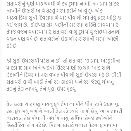
શતાવરીનું ચૂર્ણ એક ચમચી બે કપ દૂધમાં નાખી, ૧૦ ગ્રામ સાકર
નાખીને ઊભરો આવે તેટલું ગરમ કરીને આવું દૂધ એક
અઠવાડિયા સુધી દિવસમાં બે વાર પીવાથી ગમે તેવું પ્રદર ઓછું જ
થઈ જાય છે. કોઈપણ રોગ પછીની શરીરમાં શક્તિ લાવવા માટે
તેમજ વજન વધારવા માટે શતાવરી વાળું દૂધ પીવું જોઈએ તેનાથી
વજન પણ વધે છે. શતાવરીનો ઉકાળો શરીરમાંની ગરમી ઓછી
કરે છે.
જો સુકી ઉધરસથી પરેશાન છો તો શતાવરી 10 ગ્રામ, અરડૂસીના
પાંદડા 10 ગ્રામ અને અડધો લિટર પાણી 10 ગ્રામ ખાંડ સાથે
ઉકાળીને દિવસમાં ત્રણ વખત પીવાથી સુકી ઉધરસ મટે છે. લીલી
શતાવરી લાવી ખાંડી તેનો રસ કાઢવો અને રસ જેટલું ચોખ્ખું
તલનું તેલ નાખવું. તેને ચૂલા ઉપર મૂકવું.
તેલ કરતાં ચારગણું ગાયનું દૂધ તેમાં નાખીને ધીમા તાપે ઉકાળવું.
રસ, દૂધ બધુ બળીને ખાલી તેલ રહે ત્યારે ગાળી લેવું. આ શતાવરી
નારાયણ તેલ પીવાથી અર્ધાગ વાયુ, સંધિવા તેમજ સ્ત્રીઓને
હિસ્ટીરિયા રોગ મટે છે. પિત્તના કારણે થનારા પેટના દુખાવામાં