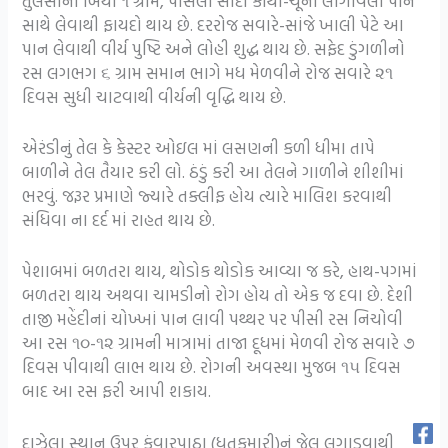
તુલસીનાં બિયાં ૧ ગ્રામ, પીસેલા સાદા કાથા-ચૂના લાગાવેલા પાન
સાથે લેવાથી ફાયદો થાય છે. દરરોજ સવારે-સાંજે ખાલી પેટે આ
પાન લેવાથી વીર્ય પુષ્ટિ અને લોહી શુદ્ધ થાય છે. સફેદ ડુંગળીનો
રસ લગભગ ૬ ગ્રામ સમાન ભાગે મધ મેળવીને રોજ સવારે ૨૧
દિવસ સુધી ચાટવાથી વીર્યની વૃદ્ધિ થાય છે.
એરંડીનું તેલ કે કેસ્ટર ઓઇલ માં લસણની કળી ધીમા તાપે
બાળીને તેલ તૈયાર કરી લો. ઠંડું કરી આ તેલને ગાળીને શીશીમાં
ભરવું. જરૂર પ્રમાણે જ્યારે તક્લીફ હોય ત્યારે માલિશ કરવાથી
સંધિવા ના દર્દ માં રાહત થાય છે.
પેશાબમાં બળતરા થાય, થોડોક થોડોક આવ્યા જ કરે, હાથ-પગમાં
બળતરા થાય અથવા ચામડીનો રોગ હોય તો એક જ દવા છે. દેશી
તાજી મહેંદીનાં ચોખ્ખાં પાન લાવી પથ્થર પર પીસી રસ નિચોવી
આ રસ ૧૦-૧૨ ગ્રામની માત્રામાં તાજા દૂધમાં મેળવી રોજ સવારે ૭
દિવસ પીવાથી લાભ થાય છે. રોગની અવસ્થા મુજબ ૧૫ દિવસ
બાદ આ રસ ફરી આપી શકાય.
દાઝેલા સ્થાન ઉપર કુંવારપાઠા (ધૃતકુમારી)નું જેલ લગાડવાથી