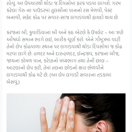
રહેવું. આ ઉપચારથી થોડા જ દિવસોમાં ફરક પડવા લાગશે. ગરમ
કરેલા ગેરુ ના પાઉડરમાં તુલસીનાં પાનનો રસ મેળવી, પેસ્ટ
બનાવી, સફેદ કોઢ પર સવાર-સાંજ લગાડવાથી ફાયદો થાય છે.
કરંજનાં બી, કુવાડિયાનાં બી અને કઠ એટલે કે ઉપલેટ – આ ત્રણે
ઔષધો સમાન ભાગે લઈ, બારીક ચૂર્ણ કરો. એને ગૌમૂત્રમાં વાટી
તેનો લેપ કોઢવાળા સ્થાન પર લગાડવાથી થોડા દિવસોમાં જ કોઢ
મટવા લાગે છે. હળદર અને દારુહળદર, ઈન્દ્રજવ, કરંજનાં બીજ,
જાયનાં કોમળ પાન, કરેણનો મધ્યભાગ તથા તેની છાલ –
આટલાંનો લેપ કરી, તેમાં તલના છોડનો ક્ષાર ભેળવીને
લગાડવાથી કોઢ મટે છે. (આ લેપ લગાડી સવારના તડકામાં
બેસવું.)