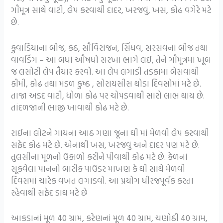
ગૌમૂત્ર સાથે વાટી, લેપ કરવાથી દાદર, ખરજવું, ખસ, કોઢ વગેરે મટે
છે.
કુવાડિયાનાં બીજ, કઠ, સૌવિરાંજન, સિંધવ, સરસવનાં બીજ તથા
વાવડિંગ – આ બધાં ઔષધો સરખા ભાગે લઈ, તેને ગૌમૂત્રમાં ખૂબ
જ લસોટી લેપ તૈયાર કરવો. આ લેપ લગાડી તડકામાં બેસવાથી
કીમી, કોઢ તથા મંડળ કુષ્ઠ , સોરાયસીસ થોડા દિવસોમાં મટે છે.
તાજા અડદ વાટી, ધોળા કોઢ પર ચોપડવાથી સારો લાભ થાય છે.
તાંદળજાની ભાજી ખાવાથી કોઢ મટે છે.
રાઈના લોટને ગાયના આઠ ગણા જૂના ઘી માં મેળવી લેપ કરવાથી
સફેદ કોઢ મટે છે. એનાથી ખસ, ખરજવું અને દાદર પણ મટે છે.
તુલસીના મૂળનો ઉકાળો કરીને પીવાથી કોઢ મટે છે. કેળનાં
સૂકવેલાં પાનનો બારીક પાઉડર માખણ કે ઘી સાથે મેળવી
દિવસમાં ચારેક વખત લગાડવો. આ પ્રયોગ ધીરજપૂર્વક કરતા
રહેવાથી સફેદ ડાઘ મટે છે
આકડાનાં મૂળ 40 ગ્રામ, કરેણનાં મૂળ 40 ગ્રામ, ચણોઠી 40 ગ્રામ,