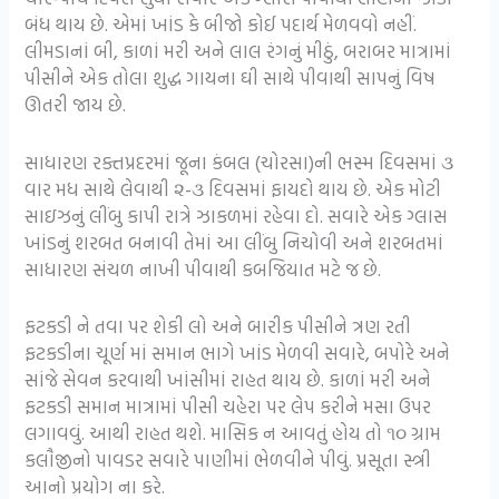
બંધ થાય છે. એમાં ખાંડ કે બીજો કોઈ પદાર્થ મેળવવો નહીં.
લીમડાનાં બી, કાળાં મરી અને લાલ રંગનું મીઠું, બરાબર માત્રામાં
પીસીને એક તોલા શુદ્ધ ગાયના ઘી સાથે પીવાથી સાપનું વિષ
ઊતરી જાય છે.
સાધારણ રક્તપ્રદરમાં જૂના કંબલ (ચોરસા)ની ભસ્મ દિવસમાં ૩
વાર મધ સાથે લેવાથી ૨-૩ દિવસમાં ફાયદો થાય છે. એક મોટી
સાઇઝનું લીંબુ કાપી રાત્રે ઝાકળમાં રહેવા દો. સવારે એક ગ્લાસ
ખાંડનું શરબત બનાવી તેમાં આ લીંબુ નિચોવી અને શરબતમાં
સાધારણ સંચળ નાખી પીવાથી કબજિયાત મટે જ છે.
ફટકડી ને તવા પર શેકી લો અને બારીક પીસીને ત્રણ રતી
ફટકડીના ચૂર્ણ માં સમાન ભાગે ખાંડ મેળવી સવારે, બપોરે અને
સાંજે સેવન કરવાથી ખાંસીમાં રાહત થાય છે. કાળાં મરી અને
ફટકડી સમાન માત્રામાં પીસી ચહેરા પર લેપ કરીને મસા ઉપર
લગાવવું. આથી રાહત થશે. માસિક ન આવતું હોય તો ૧૦ ગ્રામ
કલૌજીનો પાવડર સવારે પાણીમાં ભેળવીને પીવું. પ્રસૂતા સ્ત્રી
આનો પ્રયોગ ના કરે.