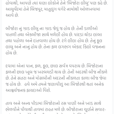
હોવાથી, આપણે ત્યાં ઘણા લોકોને તેને ‘બિજોરા લીંબુ’ પણ કહે છે.
આયુર્વેદમાં તેને બિજપૂર, માતુલુંગ વગેરે નામોથી ઓળખવામાં
આવે છે.
બીજોરા નું ઝાડ લીંબુ ના ઝાડ જેવું જ હોય છે. તેની ડાળીઓ
પાતળી તથા એકબીજા સાથે મળેલી હોય છે. પાંદડાં થોડા લાંબા
તથા પહોળા અને દાંતવાળા હોય છે. રંગે લીલા હોય છે. તેનું ફૂલ
લાંબુ અને નાનું હોય છે. તેના ફળ લગભગ એકાદ કિલો વજનના
હોય છે.
દવામાં એનાં પાન, ફળ, ફૂલ, છાલ સર્વત્ર વપરાય છે. બિજોરાના
ફળની છાલ ખૂબ જ ખરબચડી થાય છે. તેની અંદરથી બીજ નીકળે
છે. તેને સંતરા અને મોસંબીની અંદરની નીકળતા કાળા બીજ જેવા
જ હોય છે. હવે અમે તમને જણાવીશું આ બિજોરથી થતાં અનેક
આશ્ચર્યજનક ફાયદાઓ વિશે.
તાવ અને અન્ય પીડામાં બિજોરાનો રસ પાણી અને ખાંડ સાથે
ભેળવીને પીવાથી તાવમાં રાહત મળે છે. બીજોરાના ચૂર્ણને સવાર-