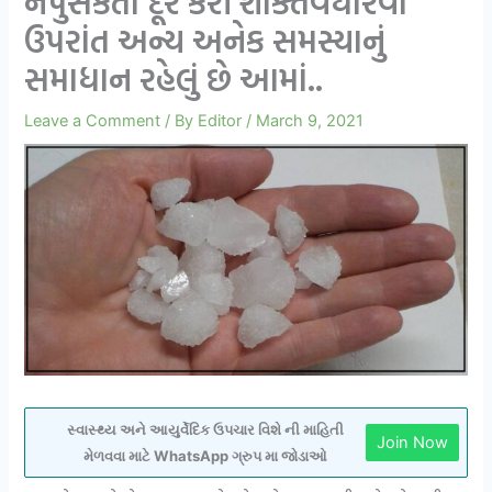
નપુસંકતા દૂર કરી શક્તિવધારવા
ઉપરાંત અન્ય અનેક સમસ્યાનું
સમાધાન રહેલું છે આમાં..
Leave a Comment
/ By
Editor
/
March 9, 2021
સ્વાસ્થ્ય અને આયુર્વેદિક ઉપચાર વિશે ની માહિતી
Join Now
મેળવવા માટે WhatsApp ગ્રુપ મા જોડાઓ