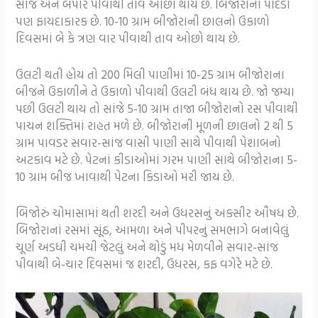
સાંજ અને બપોરે પીવાથી તાવ ઓછો થાય છે. બિજોરાના પાંદડા
પણ ફાયદાકારક છે. 10-10 ગ્રામ બીજોરાની છાલનો ઉકાળો
દિવસમાં બે કે ત્રણ વાર પીવાથી તાવ ઓછો થાય છે.
ઉલટી થતી હોય તો 200 મિલી પાણીમાં 10-25 ગ્રામ બીજોરાના
બીજને ઉકાળીને તે ઉકાળો પીવાથી ઉલટી બંધ થાય છે. જો જમ્યા
પછી ઉલટી થાય તો સાંજે 5-10 ગ્રામ તાજા બીજોરાનો રસ પીવાથી
પાચન શક્તિમાં રાહત મળે છે. બીજોરાની મૂળની છાલનો 2 થી 5
ગ્રામ પાવડર સવાર-સાંજ વાસી પાણી સાથે પીવાથી પેશાબનો
અટકાવ મટે છે. પેટનાં કીડાઓમાં ગરમ પાણી સાથે બીજોરાના 5-
10 ગ્રામ બીજ ખાવાથી પેટના કિડાઓ મરી જાય છે.
બિજોરું ચોમાસામાં થતી શરદી અને ઉધરસનું અક્સીર ઔષધ છે.
બિજોરાનાં રસમાં સૂંઠ, આમળા અને પીપરનું સમભાગે બનાવેલું
ચૂર્ણ અડધી ચમચી જેટલું અને થોડું મધ મેળવીને સવાર-સાંજ
પીવાથી બે-ચાર દિવસમાં જ શરદી, ઉધરસ, કફ વગેરે મટે છે.