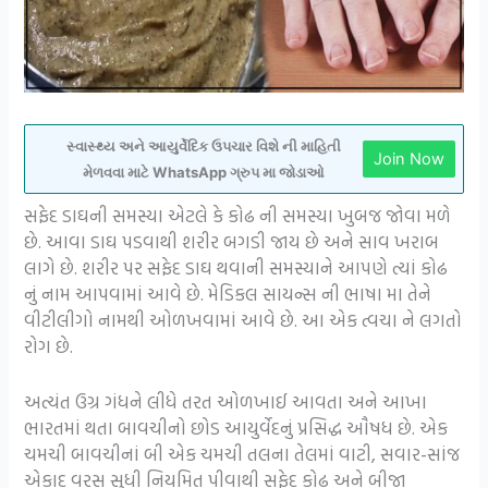
સ્વાસ્થ્ય અને આયુર્વેદિક ઉપચાર વિશે ની માહિતી
Join Now
મેળવવા માટે WhatsApp ગ્રુપ મા જોડાઓ
સફેદ ડાઘની સમસ્યા એટલે કે કોઢ ની સમસ્યા ખુબજ જોવા મળે
છે. આવા ડાઘ પડવાથી શરીર બગડી જાય છે અને સાવ ખરાબ
લાગે છે. શરીર પર સફેદ ડાઘ થવાની સમસ્યાને આપણે ત્યાં કોઢ
નું નામ આપવામાં આવે છે. મેડિકલ સાયન્સ ની ભાષા મા તેને
વીટીલીગો નામથી ઓળખવામાં આવે છે. આ એક ત્વચા ને લગતો
રોગ છે.
અત્યંત ઉગ્ર ગંધને લીધે તરત ઓળખાઈ આવતા અને આખા
ભારતમાં થતા બાવચીનો છોડ આયુર્વેદનું પ્રસિદ્ધ ઔષધ છે. એક
ચમચી બાવચીનાં બી એક ચમચી તલના તેલમાં વાટી, સવાર-સાંજ
એકાદ વરસ સુધી નિયમિત પીવાથી સફેદ કોઢ અને બીજા