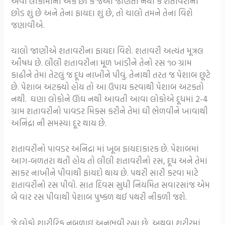
એવા લોકોમાંના એક છો કે જેઓ જાણતા નથી કે શતાવરીનો
છોડ શું છે અને તેના ફાયદા શું છે, તો ચાલો તમને તેના વિશે
જણાવીએ.
ચાલો જાણીએ શતાવરીના ફાયદા વિશે. શતાવરી અત્યંત મૂત્રલ
ઔષધ છે. લીલી શતાવરીના મૂળ ખાંડીને તેનો રસ ૧૦ ગ્રામ
કાઢીને તેમાં તેટલું જ દૂધ નાખીને પીવું. તેનાથી તરત જ પેશાબ છૂટે
છે. પેશાબ અટક્યો હોય તો આ ઉપાય કરવાથી પેશાબ અટકતો
નથી. ઘણા લોકોને ઊંઘ નથી આવતી આવા લોકોએ દૂધમાં 2-4
ગ્રામ શતાવરીનો પાવડર મિક્સ કરીને તેમાં ઘી ભેળવીને ખાવાથી
અનિંદ્રા ની સમસ્યા દૂર થાય છે.
શતાવરીનો પાવડર અનિદ્રા માં ખૂબ ફાયદાકારક છે. પેશાબમાં
આગ-બળતરા થતી હોય તો લીલી શતાવરીનો રસ, દૂધ અને તેમાં
સાકર નાખીને પીવાથી ફાયદો થાય છે. પથરી સારી કરવા માટે
શતાવરીનો રસ પીવો. સાત દિવસ સુધી નિયમિત સવારસાંજ એમ
બે વાર રસ પીવાથી પેશાબ પુષ્કળ થઈ પથરી નીકળી જશે.
જે લોકો શારીરિક નબળાઇ અનુભવી રહ્યા છે, અથવા શરીરમાં