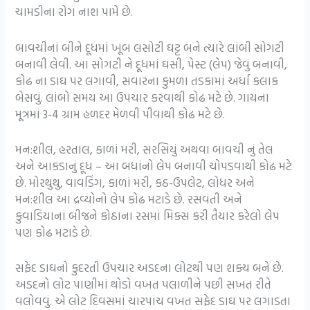
ચામડીના રોગ નાશ પામે છે.
બાવચીનાં બીને દૂધમાં ખૂબ લસોટી ઘટ્ટ બને ત્યારે લાંબી સોગટી
બનાવી લેવી. આ સોગટી ને દૂધમાં ઘસી, પેસ્ટ (લેપ) જેવું બનાવી,
કોઢ ના ડાઘ પર લગાવી, સવારના કુમળા તડકામાં અર્ધા કલાક
બેસવું. લાંબો સમય આ ઉપચાર કરવાથી કોઢ મટે છે. ગાયના
મૂત્રમાં 3-4 ગ્રામ હળદર મેળવી પીવાથી કોઢ મટે છે.
મન:શીલ, હરતાલ, કાળાં મરી, સરસિયું અથવા બાવચી નું તેલ
અને આકડાનું દૂધ – આ બધાંનો લેપ બનાવી ચોપડવાથી કોઢ મટે
છે. મોરથુથુ, વાવડિંગ, કાળાં મરી, કઠ-ઉપલેટ, લોધર અને
મન:શીલ આ દ્રવ્યોનો લેપ કોઢ મટાડે છે. રસવંતી અને
કુવાડિયાનાં બીજને કોઠાના રસમાં મિક્સ કરી તૈયાર કરેલો લેપ
પણ કોઢ મટાડે છે.
સફેદ ડાઘનો કુદરતી ઉપચાર અડદના લોટથી પણ શક્ય બને છે.
અડદનો લોટ પાણીમાં થોડો વખત પલાળીને પછી સખત રીતે
વલોવવું. એ લોટ દિવસમાં ચારપાંચ વખત સફેદ ડાઘ પર લગાડતા