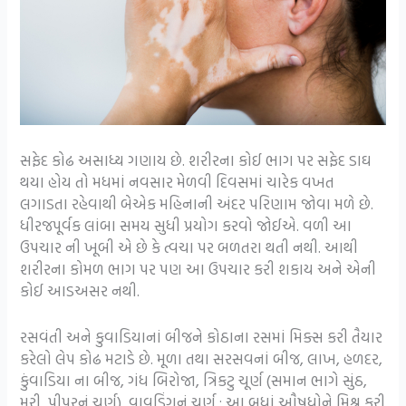
સફેદ કોઢ અસાધ્ય ગણાય છે. શરીરના કોઈ ભાગ પર સફેદ ડાઘ
થયા હોય તો મધમાં નવસાર મેળવી દિવસમાં ચારેક વખત
લગાડતા રહેવાથી બેએક મહિનાની અંદર પરિણામ જોવા મળે છે.
ધીરજપૂર્વક લાંબા સમય સુધી પ્રયોગ કરવો જોઈએ. વળી આ
ઉપચાર ની ખૂબી એ છે કે ત્વચા પર બળતરા થતી નથી. આથી
શરીરના કોમળ ભાગ પર પણ આ ઉપચાર કરી શકાય અને એની
કોઈ આડઅસર નથી.
રસવંતી અને કુવાડિયાનાં બીજને કોઠાના રસમાં મિક્સ કરી તૈયાર
કરેલો લેપ કોઢ મટાડે છે. મૂળા તથા સરસવનાં બીજ, લાખ, હળદર,
કુંવાડિયા ના બીજ, ગંધ બિરોજા, ત્રિકટુ ચૂર્ણ (સમાન ભાગે સુંઠ,
મરી, પીપરનું ચૂર્ણ), વાવડિંગનું ચૂર્ણ : આ બધાં ઔષધોને મિશ્ર કરી