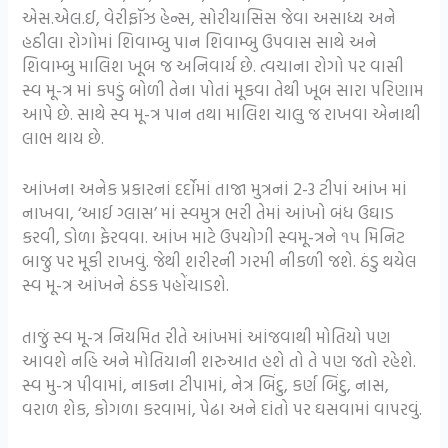
એસ.એલ.ઈ, વેરીફૉઝ હેન્સ, સોરીયાસિસ જેવા અસાધ્ય અને
હઠીલા રોગોમાં શિવામ્બુ પાન શિવામ્બુ ઉપવાસ સાથે અને
શિવામ્બુ માલિશ ખૂબ જ અનિવાર્ય છે. ત્વચાના રોગો પર વાસી
સ્વ મૂ-ત્ર માં કપડું બોળી તેના પોતાં મૂકવા તેથી ખૂબ સારા પરિણામ
આપે છે. સાથે સ્વ મૂ-ત્ર પાન તથા માલિશ ચાલુ જ રાખવા એનાથી
લાભ થાય છે.
આંખના અનેક પ્રકારનાં દર્દોમાં તાજા મુત્રનાં 2-3 ટીપાં આંખ માં
નાખવા, ‘આઈ ગ્લાસ’ માં સ્વમુત્ર ભરી તેમાં આંખો બંધ ઉઘાડ
કરવી, ડોળા ફેરવવા. આંખ માટે ઉપયોગી સ્વમૂ-ત્રને ૧૫ મિનિટ
બાજુ પર મૂકી રાખવું. જેથી શરીરની ગરમી નીકળી જશે. ઠંડુ થયેલ
સ્વ મૂ-ત્ર આંખને ઠંડક પહોંચાડશે.
તાજું સ્વ મૂ-ત્ર નિયમિત રીતે આંખમાં આંજવાથી મોતિયો પણ
આવશે નહિ અને મોતિયાની શરુઆત હશે તો તે પણ જતો રહેશે.
સ્વ મુ-ત્ર પીવામાં, નાકના ટીપામાં, નેત્ર બિંદુ, કર્ણ બિંદુ, નાસ,
વરાળ શેક, કોગળા કરવામાં, પેઢા અને દાંતો પર ઘસવામાં વાપરવું.