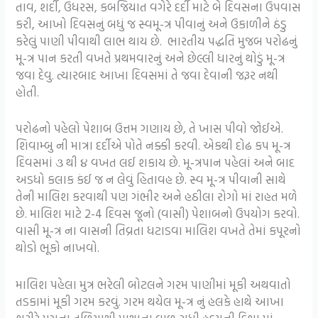
તાવ, શર્દી, ઉધરસ, કબજિયાત વગેરે દર્દી માટે બે દિવસના ઉપવાસ
કરી, આખો દિવસનું બધું જ સ્વમૂ-ત્ર પીવાનું અને ઉકાળીને ઠંડુ
કરેલું પાણી પીવાથી લાભ થાય છે. ભારતીય પદ્ધતિ મુજબ પરોઢનું
મૂ-ત્ર પાન કરતી વખતે પ્રથમવારનું અને છેલ્લી ધારનું થોડું મૂ-ત્ર
જવા દેવુ. ત્યારબાદ આખા દિવસમાં તે જવા દેવાની જરૂર નથી
હોતી.
પરોઢનો પહેલો પેશાબ ઉત્તમ ગણાય છે, તે ખાસ પીવો જોઈએ.
શિવામ્બુ ની માત્રા દર્દીએ પોતે નક્કી કરવી. એકથી દોઢ કપ મૂ-ત્ર
દિવસમાં ૩ થી ૪ વખત લઈ શકાય છે. મૂ-ત્રપાન પહેલાં અને બાદ
અડધો કલાક કંઈ જ ન લેવું હિતાવહ છે. સ્વ મૂ-ત્ર પીવાની સાથે
તેની માલિશ કરવાથી પણ ગંભીર અને હઠીલા રોગો માં રાહત મળે
છે. માલિશ માટે 2-4 દિવસ જૂનો (વાસી) પેશાબનો ઉપયોગ કરવો.
વાસી મૂ-ત્ર ના વાસની તિવ્રતા ધટાડવા માલિશ વખતે તેમાં કપૂરનો
થોડો ભૂકો નાખવો.
માલિશ પહેલા મુત્ર ભરેલી બોટલને ગરમ પાણીમાં મૂકી અથવાતો
તડકામાં મૂકી ગરમ કરવું. ગરમ થયેલ મૂ-ત્ર નું હલકે હાથે આખા