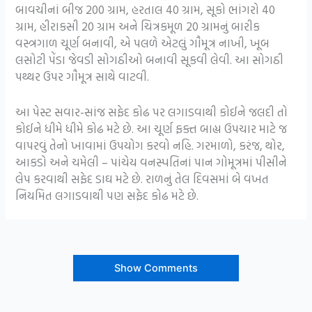
બાવચીનાં બીજ 200 ગ્રામ, હરતાલ 40 ગ્રામ, સૂકો ભાંગરો 40
ગ્રામ, હીરાકસી 20 ગ્રામ અને ચિત્રકમૂળ 20 ગ્રામનું બારીક
વસ્ત્રગાળ ચૂર્ણ બનાવી, એ પલળે એટલું ગૌમૂત્ર નાખી, ખૂબ
લસોટી પેંડા જેવડી સોગઠીઓ બનાવી સૂકવી લેવી. આ સોગઠી
પથ્થર ઉપર ગૌમૂત્ર સાથે વાટવી.
આ પેસ્ટ સવાર-સાંજ સફેદ કોઢ પર લગાડવાથી કોઈને જલદી તો
કોઈને ધીમે ધીમે કોઢ મટે છે. આ ચૂર્ણ ફક્ત બાહ્ય ઉપચાર માટે જ
વાપરવું તેનો ખાવામાં ઉપયોગ કરવો નહિ. ગરમાળો, કરંજ, થોર,
આકડો અને ચમેલી – પાંચેય વનસ્પતિનાં પાન ગોમૂત્રમાં પીસીને
લેપ કરવાથી સફેદ ડાઘ મટે છે. રાળનું તેલ દિવસમાં બે વખત
નિયમિત લગાડવાથી પણ સફેદ કોઢ મટે છે.
Show Comments