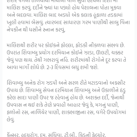
શરીરે પગના તળિયાથી માથાના વાળ સુધી હદયની દિશા માં
માલિશ કરવું. દર્દીને જ્યાં ધા પડ્યો હોય પેશાબના પોતા મુકવા
અને બદલવા. માલિશ બાદ અડધો એક કલાક હૂંફાળા તડકામાં
ખુલી હવામાં બેસવું. ત્યારબાદ સાધારણ ગરમ પાણીથી સાબુ વિના
નેપકીન થી ધસીને સ્નાન કરવું,
માલિશથી શરીર પર કોઈકને ફોલ્લા, ફોડકી નીકળવા સંભવ છે.
ઉપરાંત શિવામ્બુ પ્રયોગ દરમિયાન કોઈને ઝાડા, ઊલટી, ચક્કર
જેવું પણ થાય. તેથી ગભરાવું નહિ. શરીરમાંથી રોગોને દૂર કરવા તે
આવા માર્ગો શોધે છે. 2-3 દિવસમાં બધું શમી જશે.
શિવામ્બુ અનેક રોગ ઝડપી અને સરળ રીતે મટાડવાનો અક્સીર
ઉપાય છે. શિવામ્બુ સેવન દરમિયાન શિવામ્બુ અને ઉકાળીને ઠંડુ
કરેલ સાદા પાણી ઉપર જ રહેવાનું હોય છે. અશક્ત દર્દી, જેનાથી
ઉપવાસ ન થઈ શકે તેણે પ્રવાહી આહાર જેવું કે, મગનું પાણી,
ફળોનો રસ, નાળિયેર પાણી, શાકભાજીના રસ, વગેરે ઉપયોગમાં
લેવું.
કૅન્સર, હદયરોગ, દમ, સંધિવા, ટી.બી., કિડની ફેલ્યોર,