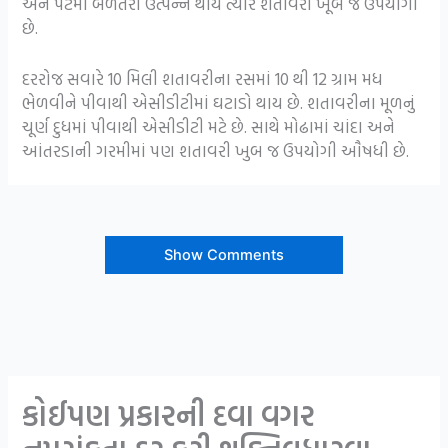
અને પેટમાં બળતરા ઉત્પન્ન થાય ત્યારે શતાવરી ખૂબ જ ઉપયોગી
છે.
દરરોજ સવારે 10 મિલી શતાવરીના રસમાં 10 થી 12 ગ્રામ મધ
ભેળવીને પીવાથી એસીડીટીમાં ઘટાડો થાય છે. શતાવરીના મૂળનું
ચૂર્ણ દુધમાં પીવાથી એસીડીટી મટે છે. સાથે મોઢામાં ચાંદા અને
આંતરડાની ગરમીમાં પણ શતાવરી ખુબ જ ઉપયોગી ઔષધી છે.
Show Comments
કોઈપણ પ્રકારની દવા વગર