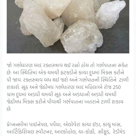
જો ગર્ભઘારણ બાદ રક્તસ્ત્રાવ થઈ રહ્યો હોય તો ગર્ભપાતના સંકેત
છે. આ સ્થિતિમાં એક ચમચી ફટકડીને કાચા દૂધમાં મિક્સ કરીને
પી જાવ. રક્તસ્ત્રાવ બંધ થઈ જશે અને ગર્ભપાતની સ્થિતિને ટાળી
શકાશે. સૂંઠ અને જેઠીમધ ગર્ભધારણ બાદ મહિલાએ રોજ 250
ગ્રામ દૂધમાં અડધી ચમચી સૂંઠ અને અડધાની અડધી ચમચી
જેઠીમધ મિક્સ કરીને પીવાથી ગર્ભપાતના ખતરાને ટાળી શકાય
છે.
પ્રેગ્નન્સીમાં પાઈનેપલ, પપૈયા, એલોવેરા કાચા ઈંડા, કાચું માંસ,
આર્ટિફિશિયલ સ્વીટનર, આલ્કોહોલ, ચા-કોફી, સીફૂડ, રેડીમેડ