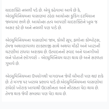
યાદશક્તિ નબળી પડે છે. એવું કહેવામાં આવે છે કે,
એલ્યુમિનિયમના વાસણમાં રહેલ આયોન્સ કુકિંગ દરમિયાન
જમવામાં ભળે છે. આયોન્સ તત્વ આપણી યાદશક્તિને ખુબ જ
અસર કરે છે અને નબળી પણ પાડે છે.
એલ્યુમિનિયમના વાસણોમાં જામ, કોબી સૂપ, ફળોના કોમ્પોટ્સ,
તેમજ અથાણાંવાળા શાકભાજી સાથે અથવા મીઠી અને ખાટાની
ચટણીમાં રાંધવા અશક્ય છે. ઉત્પાદનનો સ્વાદ અને વાનગીઓ
બંને પોતાને ભોગવશે – એલ્યુમિનિયમ ઘાટા થાય છે અને સરળતા
ગુમાવે છે.
એલ્યુમિનિયમના ઉપયોગથી પાગલપન જેવી બીમારી પણ થઇ શકે
છે. તે મગજ પર ખરાબ પ્રભાવ પાડે છે.એલ્યુમિનિયમના વાસણોમાં
રાંધેલો ખોરાક ખાવાથી ઉદાસીનતા અને નીરસતા પેદા થાય છે.
તેમજ થાક જેવી સમસ્યા પણ પેદા થાય છે.