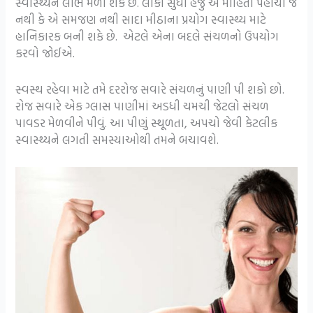
સ્વાસ્થ્યને લાભ મળી શકે છે. લોકો સુધી હજુ એ માહિતી પહોંચી જ
નથી કે એ સમજણ નથી સાદા મીઠાના પ્રયોગ સ્વાસ્થ્ય માટે
હાનિકારક બની શકે છે. એટલે એના બદલે સંચળનો ઉપયોગ
કરવો જોઈએ.
સ્વસ્થ રહેવા માટે તમે દરરોજ સવારે સંચળનું પાણી પી શકો છો.
રોજ સવારે એક ગ્લાસ પાણીમાં અડધી ચમચી જેટલો સંચળ
પાવડર મેળવીને પીવું. આ પીણું સ્થૂળતા, અપચો જેવી કેટલીક
સ્વાસ્થ્યને લગતી સમસ્યાઓથી તમને બચાવશે.