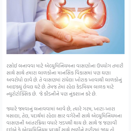
રસોઈ બનાવવા માટે એલ્યુમિનિયમના વાસણોના ઉપયોગ તમારી
સાથે સાથે તમારા બાળકોના માનસિક વિકાસમાં પણ ઘણા
અવરોધો લાવે છે. તે વાસણમાં રાંધેલા ખોરાક ખાવાથી બાળકોનું
આઇક્યું લેવલ ઘટે છે. તેમજ તેમાં રહેલ કેડમિયમ બાળક માટે
ન્યુરોટોક્સિક છે. જે કીડનીને પણ નુંકશાન કરે છે.
જયારે જમવાનું બનાવવામાં આવે છે, ત્યારે ગરમ, ખાટા-ખારા
મસાલા, તેલ, પદાર્થમાં રહેલા ક્ષાર વગેરેની સાથે એલ્યુમિનિયમના
વાસણની આંતરક્રિયા વધારે ઝડપથી થાય છે. સાથે જ જણાવી
દઈએ કે એલ્યુમિનિયમ પદાર્થો સાથે ભળીને શરીરમાં જાય તો