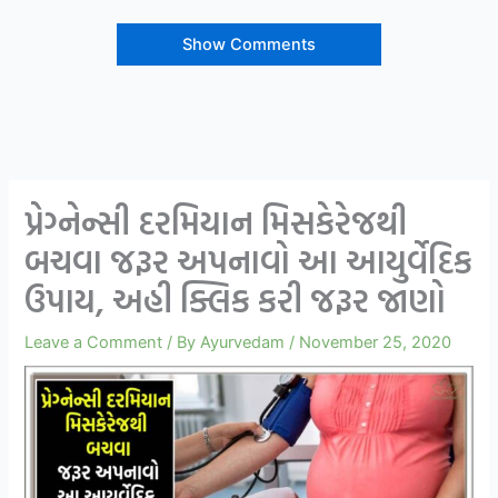
Show Comments
પ્રેગ્નેન્સી દરમિયાન મિસકેરેજથી
બચવા જરૂર અપનાવો આ આયુર્વેદિક
ઉપાય, અહી ક્લિક કરી જરૂર જાણો
Leave a Comment
/ By
Ayurvedam
/
November 25, 2020