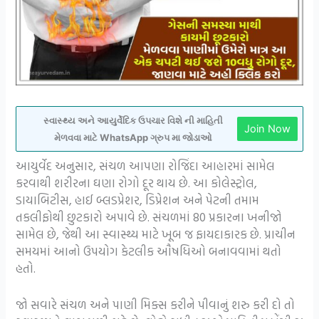
સ્વાસ્થ્ય અને આયુર્વેદિક ઉપચાર વિશે ની માહિતી
Join Now
મેળવવા માટે WhatsApp ગ્રુપ મા જોડાઓ
આયુર્વેદ અનુસાર, સંચળ આપણા રોજિંદા આહારમાં સામેલ
કરવાથી શરીરના ઘણા રોગો દૂર થાય છે. આ કોલેસ્ટ્રોલ,
ડાયાબિટીસ, હાઈ બ્લડપ્રેશર, ડિપ્રેશન અને પેટની તમામ
તકલીફોથી છુટકારો અપાવે છે. સંચળમાં 80 પ્રકારના ખનીજો
સામેલ છે, જેથી આ સ્વાસ્થ્ય માટે ખૂબ જ ફાયદાકારક છે. પ્રાચીન
સમયમાં આનો ઉપયોગ કેટલીક ઔષધિઓ બનાવવામાં થતો
હતો.
જો સવારે સંચળ અને પાણી મિક્સ કરીને પીવાનું શરુ કરી દો તો