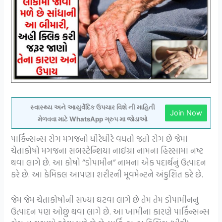
સ્વાસ્થ્ય અને આયુર્વેદિક ઉપચાર વિશે ની માહિતી
Join Now
મેળવવા માટે WhatsApp ગ્રુપ મા જોડાઓ
પાર્કિન્સન્સ રોગ મગજનો ધીરેધીરે વધતો જતો રોગ છે જેમાં
ચેતાકોષો મગજના સબસ્ટેન્શિયા નાઈગ્રા નામના હિસ્સામાં નષ્ટ
થવા લાગે છે. આ કોષો “ડોપામીન” નામના એક પદાર્થનું ઉત્પાદન
કરે છે. આ કેમિકલ આપણા શરીરની મૂવમેન્ટને અંકુશિત કરે છે.
જેમ જેમ ચેતાકોષોની સંખ્યા ઘટવા લાગે છે તેમ તેમ ડોપામીનનું
ઉત્પાદન પણ ઓછું થવા લાગે છે. આ ખામીના કારણે પાર્કિન્સન્સ