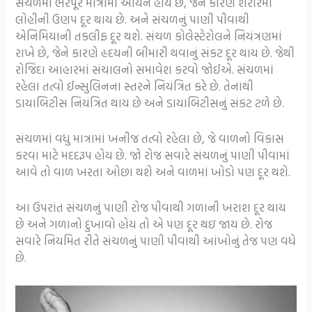
સંચળમાં ભરપૂર માત્રામાં આયર્ન હોય છે, જેને કારણે શરીરમાં
લોહીની ઉણપ દૂર થાય છે. અને સંચળનું પાણી પીવાથી
એનિમિયાની તકલીફ દૂર થશે. સંચળ કોલેસ્ટેરોલને નિયંત્રણમાં
રાખે છે, જેને કારણે હૃદયની બીમારી થવાનું સંકટ દૂર થાય છે. જેથી
રોજિંદા આહારમાં સંચાલનો સમાવેશ કરવો જોઈએ. સંચળમાં
રહેલા તત્વો ઈન્સુલિનના સ્તરને નિયંત્રિત કરે છે. તેનાથી
ડાયાબિટીસ નિયંત્રિત થાય છે અને ડાયાબિટીસનું સંકટ ટળે છે.
સંચળમાં વધુ માત્રામાં ખનીજ તત્વો રહેલા છે, જે વાળનો વિકાસ
કરવા માટે મદદરૂપ હોય છે. જો રોજ સવારે સંચળનું પાણી પીવામાં
આવે તો વાળ ખરતા ઓછા થશે અને વાળમાં ખોડો પણ દૂર થશે.
આ ઉપરાંત સંચળનું પાણી રોજ પીવાથી ગળાની ખરાશ દૂર થાય
છે અને ગળાનો દુખાવો હોય તો એ પણ દૂર થઇ જાય છે. રોજ
સવારે નિયમિત રીતે સંચળનું પાણી પીવાથી આંખોનું તેજ પણ વધે
છે.