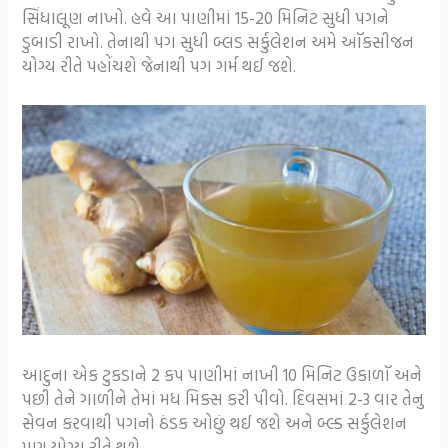
સિંધાલૂણ નાખો. હવે આ પાણીમાં 15-20 મિનિટ સુધી પગને
ડુબાડી રાખો. તેનાથી પગ સુધી બ્લડ સર્કુલેશન અમે ઑકસીજન
યોગ્ય રીતે પહોંચશે જેનાથી પગ ગર્મ થઈ જશે.
આદુના એક ટુકડાને 2 કપ પાણીમાં નાખી 10 મિનિટ ઉકાળૉ અને
પછી તેને ગાળીને તેમાં મધ મિક્સ કરી પીવો. દિવસમાં 2-3 વાર તેનુ
સેવન કરવાથી પગનો ઠંડક ઓછું થઈ જશે અને બ્લ્ડ સર્કુલેશન
પણ યોગ્ય રીતે થશે.