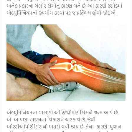
અનેક પ્રકારના ગંભીર રોગોનું કારણ બને છે. આ કારણે રસોડમાં
એલ્યુમિનિયમનો ઉપયોગ કરવાં પર જ પ્રતિબંધ હોવો જોઈએ.
એલ્યુમિનિયમના વાસણો ઓસ્ટિયોપોરોસિસને જન્મ આપે છે.
એ આપણા હાડકાના વિકાસને અટકાવે છે. જેથી
ઓસ્ટીઓપોરોસિસનો ખતરો વધી જાય છે. તેના કારણે યુવાન