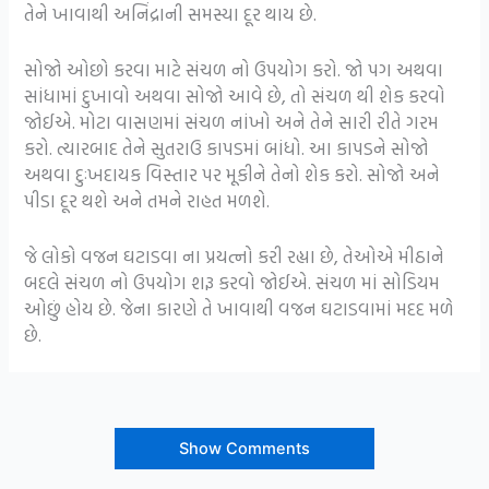
તેને ખાવાથી અનિંદ્રાની સમસ્યા દૂર થાય છે.
સોજો ઓછો કરવા માટે સંચળ નો ઉપયોગ કરો. જો પગ અથવા
સાંધામાં દુખાવો અથવા સોજો આવે છે, તો સંચળ થી શેક કરવો
જોઈએ. મોટા વાસણમાં સંચળ નાંખો અને તેને સારી રીતે ગરમ
કરો. ત્યારબાદ તેને સુતરાઉ કાપડમાં બાંધો. આ કાપડને સોજો
અથવા દુઃખદાયક વિસ્તાર પર મૂકીને તેનો શેક કરો. સોજો અને
પીડા દૂર થશે અને તમને રાહત મળશે.
જે લોકો વજન ઘટાડવા ના પ્રયત્નો કરી રહ્યા છે, તેઓએ મીઠાને
બદલે સંચળ નો ઉપયોગ શરૂ કરવો જોઈએ. સંચળ માં સોડિયમ
ઓછું હોય છે. જેના કારણે તે ખાવાથી વજન ઘટાડવામાં મદદ મળે
છે.
Show Comments