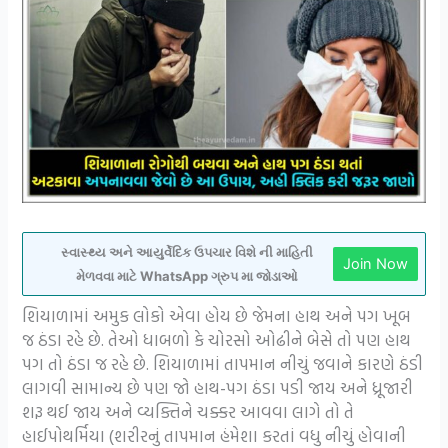
સ્વાસ્થ્ય અને આયુર્વેદિક ઉપચાર વિશે ની માહિતી
Join Now
મેળવવા માટે WhatsApp ગ્રુપ મા જોડાઓ
શિયાળામાં અમુક લોકો એવા હોય છે જેમના હાથ અને પગ ખૂબ
જ ઠંડા રહે છે. તેઓ ધાબળો કે ચોરસો ઓઢીને બેસે તો પણ હાથ
પગ તો ઠંડા જ રહે છે. શિયાળામાં તાપમાન નીચું જવાને કારણે ઠંડી
લાગવી સામાન્ય છે પણ જો હાથ-પગ ઠંડા પડી જાય અને ધ્રૂજારી
શરૂ થઈ જાય અને વ્યક્તિને ચક્કર આવવા લાગે તો તે
હાઈપોથર્મિયા (શરીરનું તાપમાન હંમેશા કરતાં વધુ નીચું હોવાની