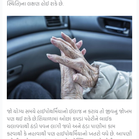
સ્થિતિ)ના લક્ષણ હોઈ શકે છે.
જો યોગ્ય સમયે હાઈપોથર્મિયાનો ઈલાજ ન કરાય તો જીવનું જોખમ
પણ થઈ શકે છે.શિયાળામાં ઓછાં કપડાં પહેરીને બાઈક
ચલાવવાથી ઠંડો પવન લાગી જવો અને ઠંડા પાણીમાં કામ
કરવાથી કે નહાવાથી પણ હાઈપોથર્મિયાનો ખતરો વધે છે. આપણી