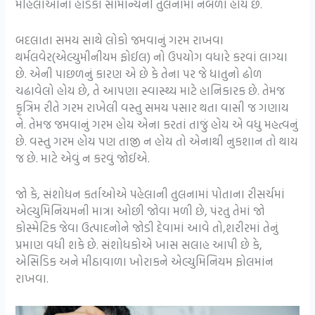
મહિલાઓના હાડકા સામાન્યની તુલનામાં નબળા હોય છે.
બદલાતા સમય સાથે લોકો જમવાનું ગરમ રાખવા
થર્મલવેર(એલ્યુમીનીયમ ફોઈલ) નો ઉપયોગ વધારે કરવાં લાગ્યા
છે. એની પાછળનું કારણ એ છે કે તેના પર જે ધાતુનો ઢોળ
ચઢાવેલો હોય છે, તે આપણા સ્વાસ્થ્ય માટે હાનિકારક છે. તેમજ
કૃત્રિમ રીતે ગરમ રાખેલી વસ્તુ સમય પસાર થતા વાસી જ ગણાય
ને. તેમજ જમવાનું ગરમ હોય એના કરતાં તાજું હોય એ વધુ મહત્વનું
છે. વસ્તુ ગરમ હોય પણ તાજી ન હોય તો એનાથી નુકશાન તો થાય
જ છે. માટે એવું ન કરવું જોઈએ.
જો કે, સંશોધન કર્તાઓએ પહેલાની તુલનામાં પોતાના રીસર્ચમાં
એલ્યુમિનિયમની માત્રા ઓછી જોવા મળી છે, પંરતુ તેમાં જો
કોસ્મેટિક જેવા ઉત્પાદનોને જોડી દેવામાં આવે તો,શરીરમાં તેનું
પ્રમાણ વધી શકે છે. સંશોધકોએ ખાસ સલાહ આપી છે કે,
એસિડિક અને મીઠાવાળા ખોરાકને એલ્યુમિનિયમ ફોલમાંન
રાખવા.