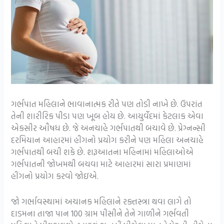
ગર્ભપાત મહિલાને ભાવાનાત્મક રીતે પણ તોડી નાખે છે. ઉપરાંત
તેની શારીરિક પીડા પણ ખૂબ હોય છે. આયુર્વેદમાં કેટલાક એવા
એકસીર ઔષધ છે. જે અનચાહે ગર્ભપાતથી બચાવે છે. પ્રેગ્નન્સી
દરમિયાન આહારમાં હીંગનો પ્રયોગ કરીને પણ મહિલા અનચાહે
ગર્ભપાતથી બચી શકે છે. શરૂઆતના મહિનામાં મહિલાઓએ
ગર્ભપાતની જોખમથી બચવા માટે આહારમાં સારા પ્રમાણમાં
હીંગનો પ્રયોગ કરવો જોઇએ.
જો ગર્ભાવસ્થામાં અચાનક મહિલાને રક્તસ્ત્રા થવા લાગે તો
દાડમના તાજા પાન 100 ગ્રામ પીસીને તેને ગાળીને ગર્ભવતી