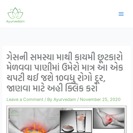
Skip
to
content
ગેસની સમસ્યા માથી કાયમી છૂટકારો
મેળવવા પાણીમાં ઉમેરો માત્ર આ એક
ચપટી થઈ જશે 10વધુ રોગો દૂર,
જાણવા માટે અહી ક્લિક કરો
Leave a Comment
/ By
Ayurvedam
/
November 25, 2020