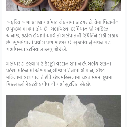
અંકુરિત અનાજ પણ ગર્ભપાત રોકવામાં કારગર છે. તેમાં વિટામીન
ઈ પુષ્કળ માત્રમાં હોય છે. ગર્ભાવસ્થા દરમિયાન જો અંકિરત
અનાજ, કઠોળ લેવામાં આવે તો ગર્ભપાતની સ્થિતિને રોકી શકાય
છે. સૂકામેવાનો પ્રયોગ પણ કારગર છે. સુકામેવાનું સેવન પણ
ગર્ભાવસ્થા દરમિયાન કરવું જોઈએ.
ગર્ભઘારણ કરવા માટે કેસૂડો વરદાન સમાન છે. ગર્ભઘારણના
પહેલા મહિનામાં એક પાન,બીજા મહિનામાં બે પાન, ત્રીજા
મહિનામાં ત્રણ પાન તે રીતે દરેક મહિલનામાં ચડતાક્રમમાં દૂઘમાં
મિક્સ કરીને દરરોજ પીવાથી ગર્ભ સુરક્ષિત રહે છે.