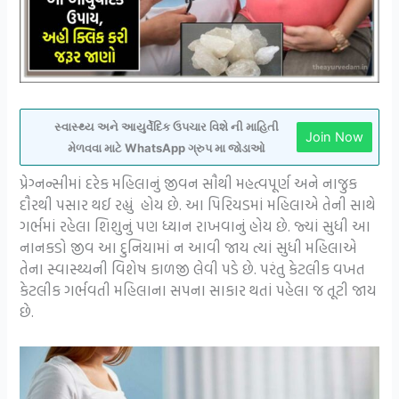
સ્વાસ્થ્ય અને આયુર્વેદિક ઉપચાર વિશે ની માહિતી
Join Now
મેળવવા માટે WhatsApp ગ્રુપ મા જોડાઓ
પ્રેગ્નન્સીમાં દરેક મહિલાનું જીવન સૌથી મહત્વપૂર્ણ અને નાજુક
દૌરથી પસાર થઈ રહ્યું હોય છે. આ પિરિયડમાં મહિલાએ તેની સાથે
ગર્ભમાં રહેલા શિશુનું પણ ધ્યાન રાખવાનું હોય છે. જ્યાં સુધી આ
નાનકડો જીવ આ દુનિયામાં ન આવી જાય ત્યાં સુધી મહિલાએ
તેના સ્વાસ્થ્યની વિશેષ કાળજી લેવી પડે છે. પરંતુ કેટલીક વખત
કેટલીક ગર્ભવતી મહિલાના સપના સાકાર થતાં પહેલા જ તૂટી જાય
છે.