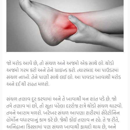
જો મરોડ આવે છે, તો સંચળ અને અજમો એક સાથે લો. થોડો
અજમો ગરમ કરો અને તેને ગ્રાઇન્ડ કરો. ત્યારબાદ આ પાઉડરમાં
સંચળ નાખો. તેને પાણી સાથે લઈ લો. આ પાવડર ખાવાથી મરોડ
અને દર્દ થી રાહત મળશે.
સંચળ તણાવ દૂર કરવામાં અને તે ખાવાથી મન શાંત પડે છે. જો
તમે તણાવ માં છો, તો સૂતા પહેલા દરરોજ રાત્રે થોડો સંચળ ચાટવો.
તમને આરામ મળશે. ખરેખર સંચળ આપણા શરીરમાં સેરેટોનિન
હોર્મોન વધારવાનું કામ કરે છે. જેથી કોઈ તણાવ ન રહે. તે જ રીતે,
અનિદ્રાના કિસ્સામાં પણ સંચળ ખાવાથી ફાયદો થાય છે, અને