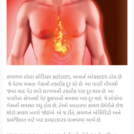
સંચળમાં રહેલા સોડિયમ ક્લોરાઇડ, આયર્ન ઓક્સાઇડ હોય છે.
જે પેટમાં બનતા ગેસની તકલીફ દૂર કરે છે. આ પાણી પીવાથી
જમ્યા બાદ પેટ ભારે લાગવાની તકલીફ પણ દૂર થાય છે. આ
પાણીના સેવનથી પેટ ફૂલવાની સમસ્યા પણ દૂર થશે. જે લોકોમાં
ગેસની સમસ્યા વધુ હોય છે, તેઓ આહારમાં સંચળ ઉમેરીને રોજ
થોડો સંચળ ખાવો જોઈએ. એ જ રીતે, સંચળને એસિડિટી અને
કબજિયાત માટે પણ ફાયદાકારક માનવામાં આવે છે.