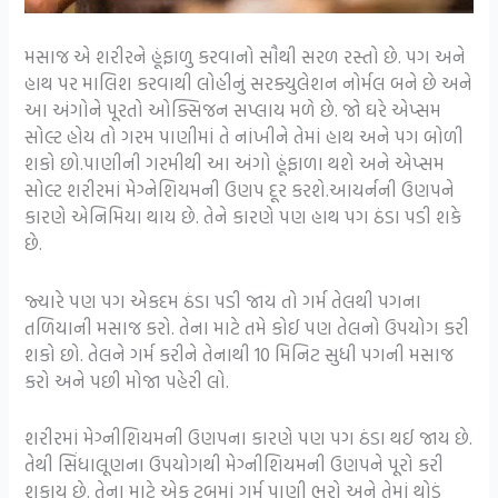
મસાજ એ શરીરને હૂંફાળુ કરવાનો સૌથી સરળ રસ્તો છે. પગ અને
હાથ પર માલિશ કરવાથી લોહીનું સરક્યુલેશન નોર્મલ બને છે અને
આ અંગોને પૂરતો ઓક્સિજન સપ્લાય મળે છે. જો ઘરે એપ્સમ
સોલ્ટ હોય તો ગરમ પાણીમાં તે નાંખીને તેમાં હાથ અને પગ બોળી
શકો છો.પાણીની ગરમીથી આ અંગો હૂંફાળા થશે અને એપ્સમ
સોલ્ટ શરીરમાં મેગ્નેશિયમની ઉણપ દૂર કરશે.આયર્નની ઉણપને
કારણે એનિમિયા થાય છે. તેને કારણે પણ હાથ પગ ઠંડા પડી શકે
છે.
જ્યારે પણ પગ એકદમ ઠંડા પડી જાય તો ગર્મ તેલથી પગના
તળિયાની મસાજ કરો. તેના માટે તમે કોઈ પણ તેલનો ઉપયોગ કરી
શકો છો. તેલને ગર્મ કરીને તેનાથી 10 મિનિટ સુધી પગની મસાજ
કરો અને પછી મોજા પહેરી લો.
શરીરમાં મેગ્નીશિયમની ઉણપના કારણે પણ પગ ઠંડા થઈ જાય છે.
તેથી સિંધાલૂણના ઉપયોગથી મેગ્નીશિયમની ઉણપને પૂરો કરી
શકાય છે. તેના માટે એક ટબમાં ગર્મ પાણી ભરો અને તેમાં થોડું