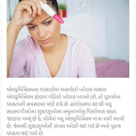
એલ્યુમિનિયમના વાસણોમાં બનાવેલો ખોરાક અથવા
એલ્યુમિનિયમ ફોલમાં વીંટેલો ખોરાક ખાઓ છો, તો પુરુષોમાં
વંધ્યત્વની સમસ્યામાં વધી શકે છે. સંશોધનમાં 60 થી વધુ
સહભાગીઓના શુક્રાણુઓના નમૂનાઓનું વિશ્લેષણ કરતાં
જાણવા મળ્યું છે કે, વીર્યમાં વધુ એલ્યુમિનિયમ માત્રા મળી આવી
છે, જેનાથી શુક્રાણુઓની સંખ્યા ઓછી થઈ ગઈ છે અને પુરુષ
વંધ્યત્વ થઈ ગયો છે.