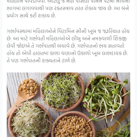
મહિલાને પીવડાવવો. આટલું જ નહીં પીસેલા પાનને પેટની નીચેના
ભાગમાં લગાવવાથી પણ રકતસ્ત્રાવ તરત રોકાય જાય છે. આ બંને
પ્રયોગ સાથે કરી શકાય છે.
ગર્ભાવસ્થામાં મહિલાઓને વિટામિન સીની ખૂબ જ જરૂરિયાત હોય
છે. આ માટે ગર્ભવતી મહિલાઓએ લીંબુ અને નમકવાળી શિકંજી
લેવી જોઇએ તે ગર્ભપાતથી બચાવે છે. ગર્ભપાતનો ભય સતાવતો
હોય તો એવી હાલતમાં કાળા ચણાનો ઉકાળો ખૂબ લાભદાયક છે.
તે પણ ગર્ભપાતની શક્યતાને ટાળે છે.