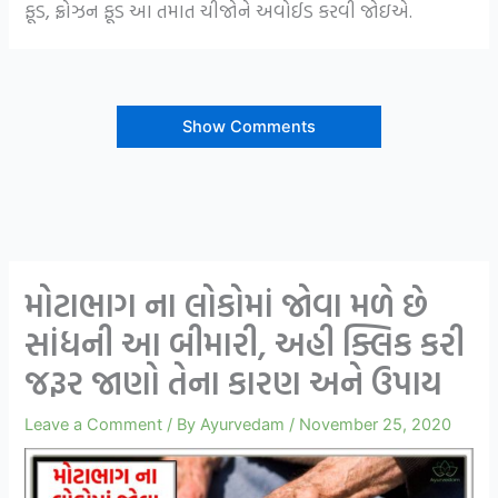
ફૂડ, ફ્રોઝન ફૂડ આ તમાત ચીજોને અવોઈડ કરવી જોઇએ.
Show Comments
મોટાભાગ ના લોકોમાં જોવા મળે છે
સાંધની આ બીમારી, અહી ક્લિક કરી
જરૂર જાણો તેના કારણ અને ઉપાય
Leave a Comment
/ By
Ayurvedam
/
November 25, 2020