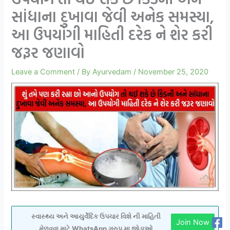
સાંધાના દુખાવા જેવી અનેક સમસ્યા,
આ ઉપયોગી માહિતી દરેક ને શેર કરી
જરૂર જણાવો
Leave a Comment
/ By
Ayurvedam
/
November 25, 2020
સ્વાસ્થ્ય અને આયુર્વેદિક ઉપચાર વિશે ની માહિતી
Join Now
મેળવવા માટે WhatsApp ગ્રુપ મા જોડાઓ