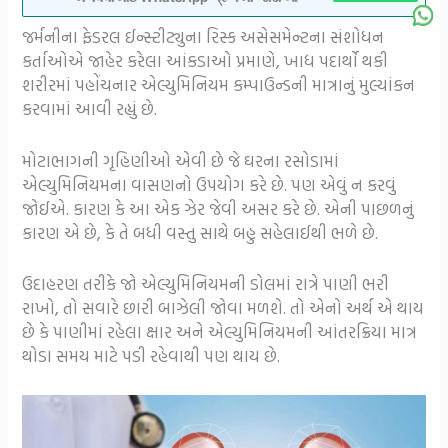
જર્મનીના ફેડરલ ઈન્સ્ટીટ્યુના રિસ્ક અસેસમેન્ટના સંશોધન
કર્તાઓએ જાહેર કરેલા આંકડાઓ પ્રમાણે, ખાદ્ય પદાર્થો થકી
શરીરમાં પહોંચનાર એલ્યુમિનિયમ કમ્પાઉન્ડની માત્રાનું મુલ્યાંકન
કરવામાં આવી રહ્યું છે.
મોટાભાગની ગૃહિણીઓ એવી છે જે ઘરના રસોડામાં
એલ્યુમિનિયમના વાસણનો ઉપયોગ કરે છે. પણ એવું ન કરવું
જોઈએ. કારણ કે આ એક ઝેર જેવી અસર કરે છે. એની પાછળનું
કારણ એ છે, કે તે બધી વસ્તુ સાથે બહુ સહેલાઈથી ભળે છે.
ઉદાહરણ તરીકે જો એલ્યુમિનિયમની ડોલમાં રાત્રે પાણી ભરી
રાખો, તો સવારે છારી બાઝેલી જોવા મળશે. તો એનો અર્થ એ થાય
છે કે પાણીમાં રહેલા ક્ષાર અને એલ્યુમિનિયમની આંતરક્રિયા માત્ર
થોડા સમય માટે પડી રહેવાથી પણ થાય છે.