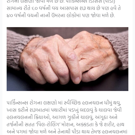
રોગના લક્ષણો જોવા મળે છે છે. પાર્કિન્સન્સ ડિસિસ (પીડી)
સામાન્ય રીતે ૬૦ વર્ષની વય આસપાસ શરૂ થાય છે પણ હવે તે
૪૦ વર્ષની વયની નાની ઉંમરના લોકોમાં પણ જોવા મળે છે.
પાર્કિન્સન્સ રોગના લક્ષણો માં સ્વૈચ્છિક હલનચલન ધીમું થવુ,
ખાસ કરીને શરૂઆતમાં પથારીમાં પડખું બદલવું કે ચાલવા જેવી
હલનચલનની ક્રિયાઓ, આગળ ઝુકીને ચાલવું, અંગૂઠા અને
તર્જનીની સતત ‘પિલ-રોલિંગ’ મોશન, અક્કડતા કે જે શરીર, હાથ
અને પગમાં જોવા મળે અને તેનાથી પીડા થાય તેમજ હલનચલનમાં