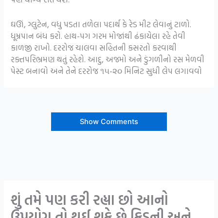
ઘઊં, ગ્લુટેન, વધુ પડતા તળેલા પદાર્થ કે રેડ મીટ લેવાનું ટાળો.
ધૂમ્રપાન બંધ કરો. હાથ-પગ ગરમ મોજાંથી ઢંકાયેલા રહે તેવી
કાળજી રાખો. દરરોજ ચાલવા સહિતની કસરતો કરવાથી
રક્તપરિભ્રમણ થતું રહેશે. આદુ, અજમો અને ડુંગળીનો રસ મેળવી
પેસ્ટ બનાવો અને તેને દરરોજ ૧૫-૨૦ મિનિટ સુધી લેપ લગાવવો
Show Comments
શું તમે પણ કરી રહ્યા છો આનો
ઉપયોગ તો થઈ શકે છે કિડની અને