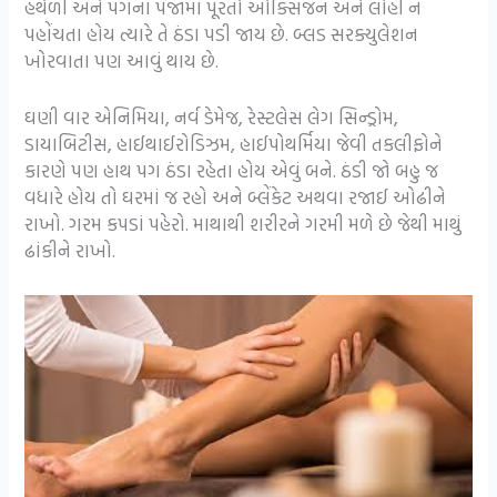
હથેળી અને પગના પંજામાં પૂરતો ઓક્સિજન અને લોહી ન
પહોંચતા હોય ત્યારે તે ઠંડા પડી જાય છે. બ્લડ સરક્યુલેશન
ખોરવાતા પણ આવું થાય છે.
ઘણી વાર એનિમિયા, નર્વ ડેમેજ, રેસ્ટલેસ લેગ સિન્ડ્રોમ,
ડાયાબિટીસ, હાઈથાઈરોડિઝમ, હાઈપોથર્મિયા જેવી તકલીફોને
કારણે પણ હાથ પગ ઠંડા રહેતા હોય એવું બને. ઠંડી જો બહુ જ
વધારે હોય તો ઘરમાં જ રહો અને બ્લેંકેટ અથવા રજાઈ ઓઢીને
રાખો. ગરમ કપડાં પહેરો. માથાથી શરીરને ગરમી મળે છે જેથી માથું
ઢાંકીને રાખો.