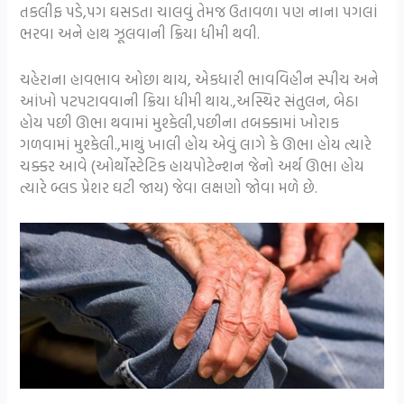
તકલીફ પડે,પગ ઘસડતા ચાલવું તેમજ ઉતાવળા પણ નાના પગલાં
ભરવા અને હાથ ઝૂલવાની ક્રિયા ધીમી થવી.
ચહેરાના હાવભાવ ઓછા થાય, એકધારી ભાવવિહીન સ્પીચ અને
આંખો પટપટાવવાની ક્રિયા ધીમી થાય.,અસ્થિર સંતુલન, બેઠા
હોય પછી ઊભા થવામાં મુશ્કેલી,પછીના તબક્કામાં ખોરાક
ગળવામાં મુશ્કેલી.,માથું ખાલી હોય એવું લાગે કે ઊભા હોય ત્યારે
ચક્કર આવે (ઓર્થોસ્ટેટિક હાયપોટેન્શન જેનો અર્થ ઊભા હોય
ત્યારે બ્લડ પ્રેશર ઘટી જાય) જેવા લક્ષણો જોવા મળે છે.