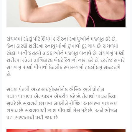
સંચળમાં રહેલું પોટેશિયમ શરીરના સ્નાયુઓને મજબૂત કરે છે,
જેના કારણે શરીરના સ્નાયુઓનો દુખાવો દૂર થાય છે. સંચળમાં
રહેલા ખનીજ તત્વો હાડકાઓને મજબૂત બનાવે છે. સંચળનું પાણી
શરીરમાં રહેલા હાનિકારક બેક્ટેરિયાનો નાશ કરે છે. દરરોજ સવારે
સંચળનું પાણી પીવાથી કેટલીક સ્વાસ્થ્યની તકલીફનું સંકટ ટળે
છે.
સંચળ પેટની અંદર હાઈડ્રોક્લોરીક એસિડ અને પ્રોટીન
પચાવવાવાળા એન્ઝાઇમ એકટીવ કરે છે. તેનાથી પાચનક્રિયા
સુધરે છે. સંચળને છાશમાં નાખીને રોજિંદા આહારમાં પણ લઇ
શકાય છે. સંચળવાળી છાશ પીવાથી ગેસ મટે છે. અને ભોજન
પણ સરળતાથી પચી જાય છે.