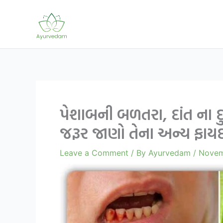
Skip
to
content
પેશાબની બળતરા, દાંત ના 
જરૂર જાણો તેના અન્ય ફા
Leave a Comment
/ By
Ayurvedam
/
Novem