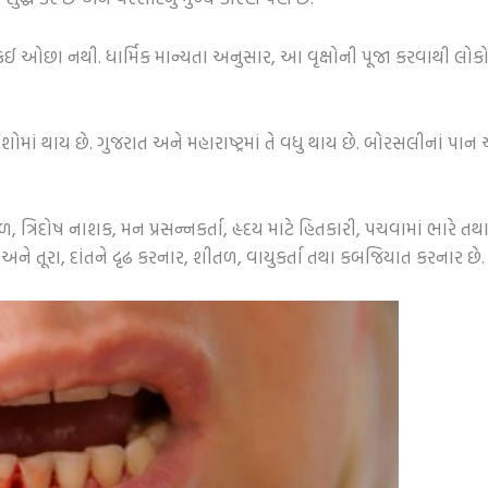
 કંઈ ઓછા નથી. ધાર્મિક માન્યતા અનુસાર, આ વૃક્ષોની પૂજા કરવાથી લોક
ેશોમાં થાય છે. ગુજરાત અને મહારાષ્ટ્રમાં તે વધુ થાય છે. બોરસલીનાં પા
 ત્રિદોષ નાશક, મન પ્રસન્નકર્તા, હૃદય માટે હિતકારી, પચવામાં ભારે તથા બ
અને તૂરા, દાંતને દૃઢ કરનાર, શીતળ, વાયુકર્તા તથા કબજિયાત કરનાર છે.