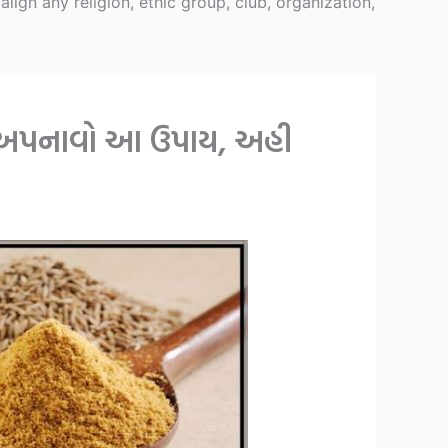
ign any religion, ethic group, club, organization,
ૂર અપનાવો આ ઉપાય, અહી