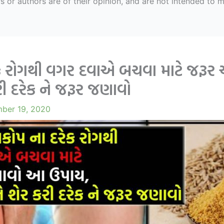
r authors are of their opinion, and are not intended to mal
દરેક રોગથી વગર દવાએ બચવા માટે જર
રી દરેક ને જરૂર જણાવો
ber 19, 2020