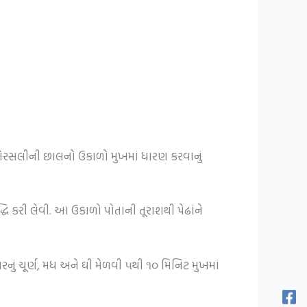
ટે બોરસલીની છાલનો ઉકાળો મુખમાં ધારણ કરવાનું
 કરી લેવી. આ ઉકાળો પોતાની તૂરાશથી પેઢાંને
નું ચૂર્ણ, મધ અને ઘી મેળવી ૫થી ૧૦ મિનિટ મુખમાં