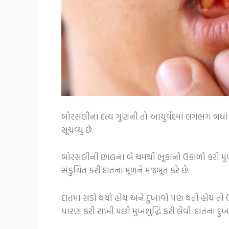
બોરસલીના દંત્ય ગુણની તો આયુર્વેદમાં લગભગ બધાં જ
સૂચવ્યું છે.
બોરસલીની છાલના બે ચમચી ભૂકાનો ઉકાળો કરી મુખમા
સંકુચિત કરી દાંતના મૂળને મજબૂત કરે છે.
દાંતમાં સડો થયો હોય અને દુખાવો પણ થતો હોય તો ઉ
ધારણ કરી રાખી પછી મુખશુદ્ધિ કરી લેવી. દાંતના દુ