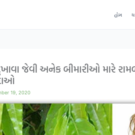
હોમ
ધ
દુખાવા જેવી અનેક બીમારીઓ મારે રામ
યદાઓ
ber 19, 2020