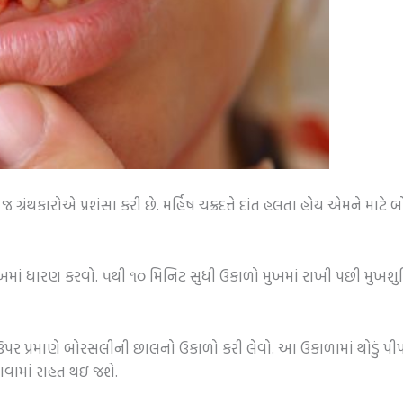
 ગ્રંથકારોએ પ્રશંસા કરી છે. મર્હિષ ચક્રદત્તે દાંત હલતા હોય એમને મા
ં ધારણ કરવો. ૫થી ૧૦ મિનિટ સુધી ઉકાળો મુખમાં રાખી પછી મુખશુદ્ધિ
પર પ્રમાણે બોરસલીની છાલનો ઉકાળો કરી લેવો. આ ઉકાળામાં થોડું પીપર
ખાવામાં રાહત થઇ જશે.