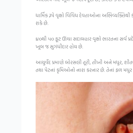
ધાર્મિક રૂપે વૃક્ષો વિવિધ દેવતાઓના અભિવ્યક્તિથી
શકે છે.
૪૦થી ૫૦ ફૂટ ઊંચા સદાબહાર વૃક્ષો ભારતના સર્વ પ્રદ
ખૂબ જ સુગંધીદાર હોય છે.
આયુર્વેદ પ્રમાણે બોરસલી તૂરી, તીખી અને મધુર, શીતળ,
તથા પેટનાં કૃમિઓનો નાશ કરનાર છે. તેનાં ફળ મધુર 