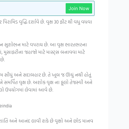
Join Now
રામિડ વૃદ્ધિ દર્શાવે છે. વૃક્ષ 30 ફીટ થી વધુ વધવા
રમિયાન સુશોભન માટે વપરાય છે. આ વૃક્ષ ભારતભરના
, મુસાફરીના જહાજો માટે માસ્ટ્સ બનાવવા માટે
છે.
સીધું અને સદાબહાર છે. તે ખૂબ જ ઊંચું નથી હોતું
 ને સમર્પિત વૃક્ષ છે. અશોક વૃક્ષ ના ફૂલો તેજસ્વી અને
ો ઉપયોગમાં લેવામાં આવે છે.
 શાંતિ અને આનંદ લાવી શકે છે વૃક્ષો અને છોડ માનવ