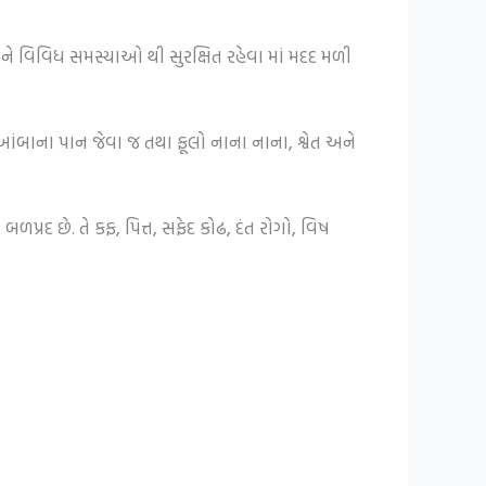
ોને વિવિધ સમસ્યાઓ થી સુરક્ષિત રહેવા માં મદદ મળી
ન આંબાના પાન જેવા જ તથા ફૂલો નાના નાના, શ્વેત અને
ળપ્રદ છે. તે કફ, પિત્ત, સફેદ કોઢ, દંત રોગો, વિષ