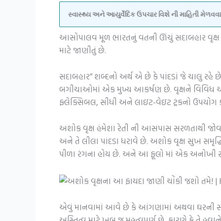
સ્વાસ્થ્ય અને આયુર્વેદિક ઉપચાર વિશે ની માહિતી મેળ
આસોપાલવ મૂળ ભારતનું વતની ઊંચું સદાબહાર વૃક્ષ છે. 
માટે જાણીતું છે.
સદાબહાર” શબ્દનો અર્થ એ છે કે પાંદડાં જે ચાલુ રહે
બગીચાઓમાં એક મુખ્ય આકર્ષણ છે. વૃક્ષને વિવિધ આ
ફ્લેક્સિબલ, સીધી અને લાઇટ-વેઇટ ટ્રંકનો ઉપયોગ ક
અશોક વૃક્ષ હંમેશા રેતી ની આસપાસ સરળતાથી જોવા મ
અને તે લીલા પાંદડા ધરાવે છે. અશોક વૃક્ષ સુખ સમૃદ્ધિ 
પીળા રંગના હોય છે. અને આ ફૂલો માં એક અનોખી સુગ
એવું માનવામાં આવે છે કે આંગણામાં અથવા ઘરની સામ
અસ્તિત્વ માટે ખૂબ જ મહત્વપૂર્ણ છે, કારણે કે તે હવાન