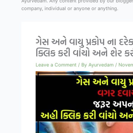
Ayurvedam. Any content provided by our bloggers o
company, individual or anyone or anything.
ગેસ અને વાયુ પ્રકોપ ના 
ક્લિક કરી વાંચો અને શેર ક
Leave a Comment
/ By
Ayurvedam
/
Novem