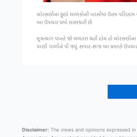
બોરસલીનાં ફૂલો બાળકોની ખાંસીમાં ઉત્તમ પરિણામ આપ
આ ઉપચાર ઘમો લાભકારી છે.
મૂત્રત્યાગ વખતે જો બળતરા થતી હોય તો બોરસલીના
પાણી ગાળીને પી જવું. સવાર-સાંજ આ પ્રમાણે ઉપચાર 
Disclaimer:
The views and opinions expressed in ar