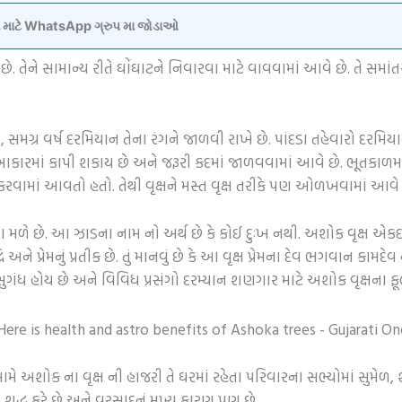
વવા માટે WhatsApp ગ્રુપ મા જોડાઓ
તેને સામાન્ય રીતે ઘોંઘાટને નિવારવા માટે વાવવામાં આવે છે. તે સમાંતર પિ
 છે, સમગ્ર વર્ષ દરમિયાન તેના રંગને જાળવી રાખે છે. પાંદડા તહેવારો દ
કારમાં કાપી શકાય છે અને જરૂરી કદમાં જાળવવામાં આવે છે. ભૂતકાળમાં
રવામાં આવતો હતો. તેથી વૃક્ષને મસ્ત વૃક્ષ તરીકે પણ ઓળખવામાં આવે 
ળે છે. આ ઝાડના નામ નો અર્થ છે કે કોઈ દુઃખ નથી. અશોક વૃક્ષ એકદમ 
અને પ્રેમનું પ્રતીક છે. તું માનવું છે કે આ વૃક્ષ પ્રેમના દેવ ભગવાન કામદેવ
ંધ હોય છે અને વિવિધ પ્રસંગો દરમ્યાન શણગાર માટે અશોક વૃક્ષના ફૂલ
ે અશોક ના વૃક્ષ ની હાજરી તે ઘરમાં રહેતા પરિવારના સભ્યોમાં સુમેળ,
ે શુદ્ધ કરે છે અને વરસાદનું મુખ્ય કારણ પણ છે.