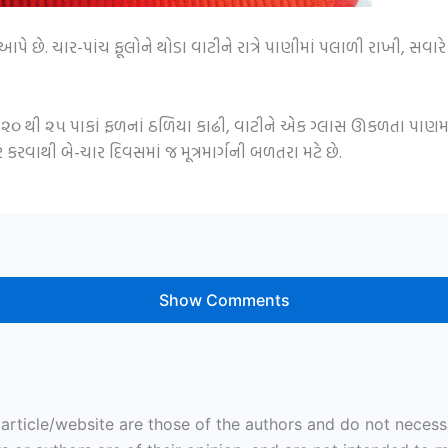
ે છે. ચાર-પાંચ ફૂલોને થોડા વાટીને રાત્રે પાણીમાં પલાળી રાખી, સવા
 ૨૦ થી ૨૫ પાકાં ફળનાં ઠળિયા કાઢી, વાટીને એક ગ્લાસ ઊકળતા પાણમાં
કરવાથી બે-ચાર દિવસમાં જ મૂત્રમાર્ગની બળતરા મટે છે.
Show Comments
ticle/website are those of the authors and do not necessaril