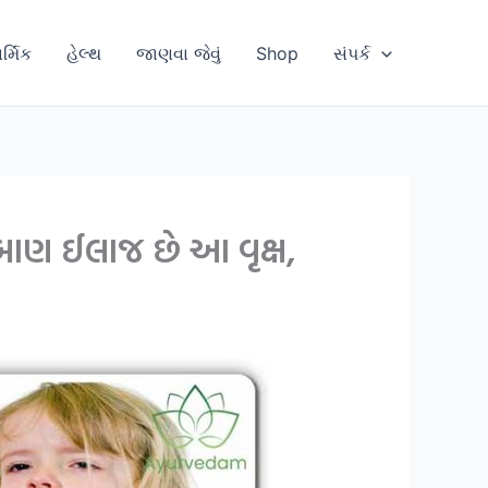
ાર્મિક
હેલ્થ
જાણવા જેવું
Shop
સંપર્ક
બાણ ઈલાજ છે આ વૃક્ષ,