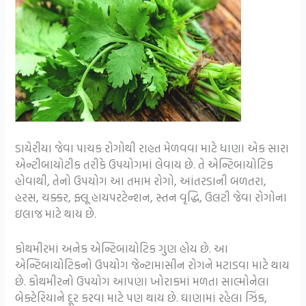
ડાયેરીયા જેવા પાચક રોગોથી રાહત મેળવવા માટે ધાણા એક સારા
એન્ટીબાયોટીક તરીકે ઉપયોગમાં લેવાય છે. તે એન્ટિબાયોટિક
હોવાથી, તેનો ઉપયોગ આ તમામ રોગો, આંતરડાની બળતરા,
હરસ, ચક્કર, ફ્લૂ હાયપરટેન્શન, સ્તન વૃદ્ધિ, ઉલટી જેવા રોગોના
ઇલાજ માટે થાય છે.
કોથમીરમાં અનેક એન્ટિબાયોટિક ગુણ હોય છે. આ
એન્ટિબાયોટિકનો ઉપયોગ જેન્ટામાસીન રોગને મટાડવા માટે થાય
છે. કોથમીરનો ઉપયોગ આપણા ખોરાકમાં મળતા સાલ્મોનેલા
બેક્ટેરિયાને દૂર કરવા માટે પણ થાય છે. ઘાણામાં રહેલા ઝિંક,