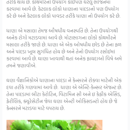
તરીકે થાય છે. કોથમીરનો ઉપયોગ કોઈપણ ઘરેલુ ભોજનમાં
કરવામાં આવે છે. કેટલાક લોકો ધાણાના પાંદડાનો પણ ઉપયોગ
કરે છે અને કેટલાક લોકો પાવડર તરીકે ધાણા નો ઉપયોગ કરે છે.
ધાણા એ મસાલા તેમજ ઔષધીય વનસ્પતિ છે. તેના ઉપયોગથી
અનેક રોગો મટાડવામાં આવે છે. મોટાભાગના લોકો કોથમીરને
મસાલા તરીકે જાણે છે. ધાણા એ એક ઓષધીય છોડ છે તેના ફળ
અને પાંદડા ખૂબ સુગંધિત હોય છે અને તેનો ઉપયોગ રસોઈમાં
કરવામાં આવે છે. ઘાણા ખાવાથી થતાં અનેક ફાયદાઓ વિષે અમે
તમને જણાવીએ.
ઘણા વૈજ્ઞાનિકોએ ધાણાના પાંદડા ને કેન્સરને રોકવા માટેની એક
દવા તરીકે ગણવામાં આવે છે. ધાણા એ એન્ટિ-કેન્સર એજન્ટ છે.
તેના પાંદડામાં બીટા કેરોટિન, વિટામિન સી અને ઇ કેફીક એસિડ,
ફેરીલિક, ક્યુરેસેટીન જેવા ઘણા એન્ટી ઓકિસડન્ટો હોય છે જે
કેન્સરને મટાડવા માટે વપરાય છે.