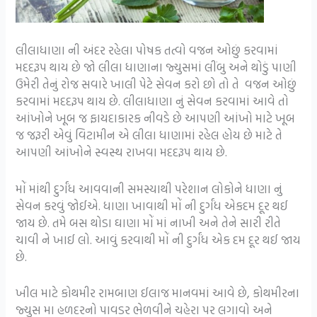
લીલાધાણા ની અંદર રહેલા પોષક તત્વો વજન ઓછું કરવામાં
મદદરૂપ થાય છે જો લીલા ધાણાના જ્યુસમાં લીંબુ અને થોડું પાણી
ઉમેરી તેનું રોજ સવારે ખાલી પેટે સેવન કરો છો તો તે વજન ઓછું
કરવામાં મદદરૂપ થાય છે. લીલાધાણા નું સેવન કરવામાં આવે તો
આંખોને ખૂબ જ ફાયદાકારક નીવડે છે આપણી આંખો માટે ખૂબ
જ જરૂરી એવું વિટામીન એ લીલા ધાણામાં રહેલ હોય છે માટે તે
આપણી આંખોને સ્વસ્થ રાખવા મદદરૂપ થાય છે.
મોં માંથી દુર્ગંધ આવવાની સમસ્યાથી પરેશાન લોકોને ધાણા નું
સેવન કરવું જોઈએ. ધાણા ખાવાથી મોં ની દુર્ગંધ એકદમ દૂર થઈ
જાય છે. તમે બસ થોડા ઘાણા મોં માં નાખી અને તેને સારી રીતે
ચાવી ને ખાઈ લો. આવું કરવાથી મોં ની દુર્ગંધ એક દમ દૂર થઈ જાય
છે.
ખીલ માટે કોથમીર રામબાણ ઈલાજ માનવમાં આવે છે, કોથમીરના
જ્યુસ મા હળદરનો પાવડર ભેળવીને ચહેરા પર લગાવો અને