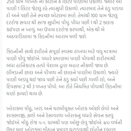
250 ગ્રામ ગોખરુ ના કાટાને 4 લિટર પાણીમાં ઉકાળો. જ્યારે આ
પાણી 1 લિટર જેટલું રહે ત્યાસુધી ઉકાળો. ત્યારબાદ તેને ઠંડુ પાડવા
દો અને પછી તેને સ્વચ્છ બોટલમાં ભરો. તેમાંથી 100 ગ્રામ જેટલું
દરરોજ સવાર થી સાંજ સુધીમાં પીવું. પીધા પછી 1 થી 2 કલાક
કંઈપણ ન ખાવું. આ ઉપાય દરરોજ કરવાથી, એક થી બે
અઠવાડિયામાં જ કિડનીમાં આરામ મળી જશે.
કિડનીની સાથે શરીરને સંપૂર્ણ સ્વસ્થ રાખવા માટે વધુ માત્રામાં
પાણી પીવું જોઈએ. વધારે પ્રમાણમાં પાણી પીવાથી શરીરમાંથી
બધા હાનિકારક તત્વો પેશાબ દ્વારા બહાર નીકળી જાય છે.
લીમડાની છાલ અને પીપળા ની છાલને પાણીમાં ઉકાળો. જ્યારે
પાણી અડધું થઈ જાય પછી તેને ઠંડુ કર્યા પછી ગાળી લો, અને
દિવસમાં 2 થી 3 વખત પીવો. આ રીતે નિયમિત પીવાથી કિડનીમાં
ઘણો ફાયદો થાય છે.
ખોરાકમાં મીઠું, ખાંડ અને ચરબીયુક્ત ખોરાક ઓછો લેવો અને
શાકભાજી, ફળો અને રેસાવાળા ખોરાકનું વધારે સેવન કરવું
જોઈએ. મીઠું રોજ ૫-૬ ગ્રામથી પણ ઓછું લેવું જોઈએ. ૪૦ વર્ષની
ઉંમર બાદ ખોરાકમાં મીઠાનું પ્રમાણ ઘટાડવાથી લોહીનું દબાણ