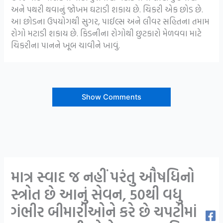
અને પથરી થવાનું જોખમ ઘટાડી શકાય છે. ચિકરી એક છોડ છે.
આ છોડના ઉપયોગથી સુગર, પાઈલ્સ અને લીવર સહિતના તમામ
રોગો મટાડી શકાય છે. કિડનીના રોગોથી છુટકારો મેળવવા માટે
ચિકરીના પાનને ખૂબ ચાવીને ખાવું.
Show Comments
માત્ર સ્વાદ જ નહીં પરંતુ ઔષધિનો
સ્ત્રોત છે આનું સેવન, 50થી વધુ
ગંભીર બીમારીઓને કરે છે ચપટીમાં