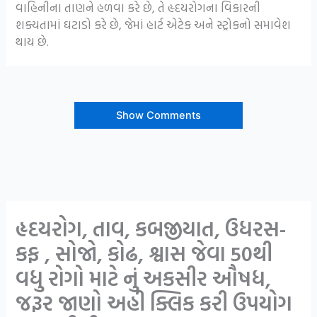
વાહિનીના તાણને હળવા કરે છે, તે હૃદયરોગના વિકારની
શક્યતામાં ઘટાડો કરે છે, જેમાં હાર્ટ એટેક અને સ્ટ્રોકનો સમાવેશ
થાય છે.
Show Comments
હૃદયરોગ, તાવ, કબજીયાત, ઉધરસ-
કફ , સોજો, કોઢ, શ્વાસ જેવા 50થી
વધુ રોગો માટે નું અકસીર ઔષધ,
જરૂર જાણો અહી ક્લિક કરી ઉપયોગ