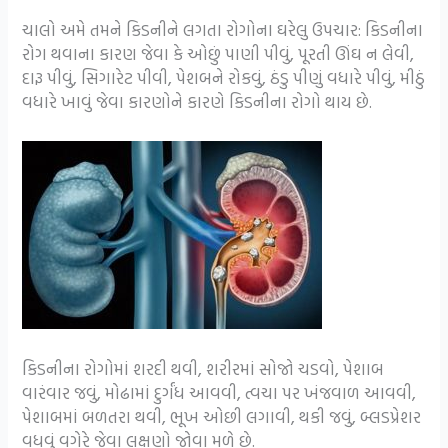
ચાલો અમે તમને કિડનીને લગતા રોગોના ઘરેલુ ઉપચાર: કિડનીના
રોગ થવાના કારણ જેવા કે ઓછું પાણી પીવું, પૂરતી ઊંઘ ન લેવી,
દારૂ પીવું, સિગારેટ પીવી, પેશબને રોકવું, ઠંડુ પીણું વધારે પીવું, મીઠું
વધારે ખાવું જેવા કારણોને કારણે કિડનીના રોગો થાય છે.
કિડનીના રોગોમાં શરદી થવી, શરીરમાં સોજો ચડવો, પેશાબ
વારંવાર જવું, મોઢામાં દુર્ગંધ આવવી, ત્વચા પર ખંજવાળ આવવી,
પેશાબમાં બળતરા થવી, ભૂખ ઓછી લગાવી, થકી જવું, બ્લડપ્રેશર
વધવું વગેરે જેવા લક્ષણો જોવા મળે છે.