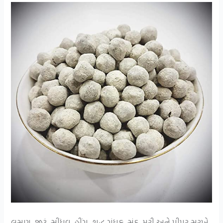
લસણ, જીરૂં, સીંધવ, હીંગ, શુદ્ધ ગંધક, સૂંઠ, મરી અને પીપર સરખે