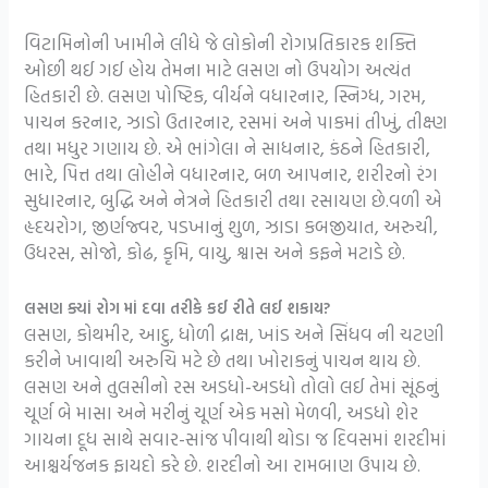
વિટામિનોની ખામીને લીધે જે લોકોની રોગપ્રતિકારક શક્તિ
ઓછી થઈ ગઈ હોય તેમના માટે લસણ નો ઉપયોગ અત્યંત
હિતકારી છે. લસણ પોષ્ટિક, વીર્યને વધારનાર, સ્નિગ્ધ, ગરમ,
પાચન કરનાર, ઝાડો ઉતારનાર, રસમાં અને પાકમાં તીખું, તીક્ષ્ણ
તથા મધુર ગણાય છે. એ ભાંગેલા ને સાધનાર, કંઠને હિતકારી,
ભારે, પિત્ત તથા લોહીને વધારનાર, બળ આપનાર, શરીરનો રંગ
સુધારનાર, બુદ્ધિ અને નેત્રને હિતકારી તથા રસાયણ છે.વળી એ
હૃદયરોગ, જીર્ણજ્વર, પડખાનું શુળ, ઝાડા કબજીયાત, અરુચી,
ઉધરસ, સોજો, કોઢ, કૃમિ, વાયુ, શ્વાસ અને કફને મટાડે છે.
લસણ ક્યાં રોગ માં દવા તરીકે કઈ રીતે લઈ શકાય?
લસણ, કોથમીર, આદુ, ધોળી દ્રાક્ષ, ખાંડ અને સિંધવ ની ચટણી
કરીને ખાવાથી અરુચિ મટે છે તથા ખોરાકનું પાચન થાય છે.
લસણ અને તુલસીનો રસ અડધો-અડધો તોલો લઈ તેમાં સૂંઠનું
ચૂર્ણ બે માસા અને મરીનું ચૂર્ણ એક મસો મેળવી, અડધો શેર
ગાયના દૂધ સાથે સવાર-સાંજ પીવાથી થોડા જ દિવસમાં શરદીમાં
આશ્ચર્યજનક ફાયદો કરે છે. શરદીનો આ રામબાણ ઉપાય છે.