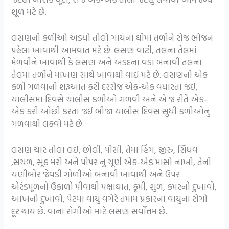
શૂળ મટે છે.
લસણની કળીઓ અડધો તોલો ગાયના ઘીમાં તળીને રોજ ભોજન
પહેલા ખાવાથી આમવાત મટે છે. લસણ વાટી, તલના તેલમાં
મેળવીને ખાવાથી કે લસણ અને અડદના વડા બનાવી તલના
તેલમાં તળીને માખણ સાથે ખાવાથી વાઈ મટે છે. લસણની એક
કળી ગળવાની શરૂઆત કરી દરરોજ એક-એક વધારતા જઈ,
ચાલીસમા દિવસે ચાલીસ કળીઓ ગળવી અને એ જ રીતે એક-
એક કરી ઓછી કરતા જઈ બીજા ચાલીસ દિવસ સુધી કળીઓનું
ગળવાથી લકવો મટે છે.
લસણ ચાર તોલા લઈ, છોલી, પીસી, તેમાં હિંગ, જીરું, સિંધવ
,સંચળ, સૂંઠ મરી અને પીપર નું ચૂર્ણ એક-એક માસો નાખી, તેની
ચણીબોર જેવડી ગોળીઓ બનાવી ખાવાથી અને ઉપર
એરંડમૂળનો ઉકાળો પીવાથી પક્ષાઘાત, કૃમી, શુળ, કમરનો દુખાવો,
આંખનો દુખાવો, પેટમાં વાયુ વગેરે તમામ પ્રકારના વાયુના રોગો
દૂર થાય છે. વાના રોગીઓ માટે લસણ સર્વોત્તમ છે.