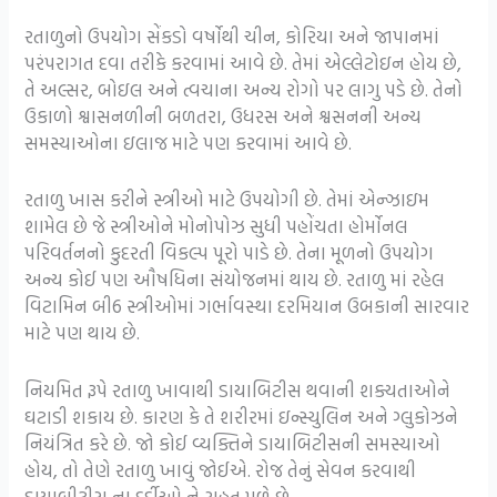
રતાળુનો ઉપયોગ સેંકડો વર્ષોથી ચીન, કોરિયા અને જાપાનમાં
પરંપરાગત દવા તરીકે કરવામાં આવે છે. તેમાં એલ્લેટોઇન હોય છે,
તે અલ્સર, બોઇલ અને ત્વચાના અન્ય રોગો પર લાગુ પડે છે. તેનો
ઉકાળો શ્વાસનળીની બળતરા, ઉધરસ અને શ્વસનની અન્ય
સમસ્યાઓના ઇલાજ માટે પણ કરવામાં આવે છે.
રતાળુ ખાસ કરીને સ્ત્રીઓ માટે ઉપયોગી છે. તેમાં એન્ઝાઇમ
શામેલ છે જે સ્ત્રીઓને મોનોપોઝ સુધી પહોંચતા હોર્મોનલ
પરિવર્તનનો કુદરતી વિકલ્પ પૂરો પાડે છે. તેના મૂળનો ઉપયોગ
અન્ય કોઈ પણ ઔષધિના સંયોજનમાં થાય છે. રતાળુ માં રહેલ
વિટામિન બી6 સ્ત્રીઓમાં ગર્ભાવસ્થા દરમિયાન ઉબકાની સારવાર
માટે પણ થાય છે.
નિયમિત રૂપે રતાળુ ખાવાથી ડાયાબિટીસ થવાની શક્યતાઓને
ઘટાડી શકાય છે. કારણ કે તે શરીરમાં ઇન્સ્યુલિન અને ગ્લુકોઝને
નિયંત્રિત કરે છે. જો કોઈ વ્યક્તિને ડાયાબિટીસની સમસ્યાઓ
હોય, તો તેણે રતાળુ ખાવું જોઈએ. રોજ તેનું સેવન કરવાથી
ડાયાબીટીસ ના દર્દીઓ ને રાહત મળે છે.