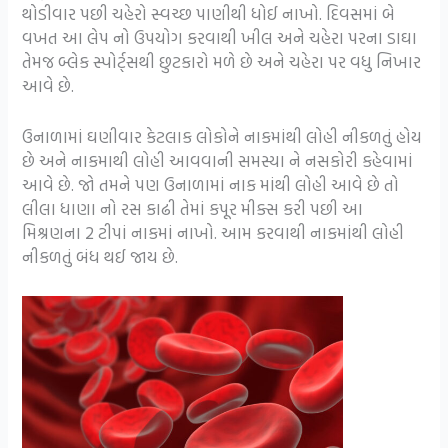
થોડીવાર પછી ચહેરો સ્વચ્છ પાણીથી ધોઈ નાખો. દિવસમાં બે
વખત આ લેપ નો ઉપયોગ કરવાથી ખીલ અને ચહેરા પરના ડાઘા
તેમજ બ્લેક સ્પોર્ટ્સથી છુટકારો મળે છે અને ચહેરા પર વધુ નિખાર
આવે છે.
ઉનાળામાં ઘણીવાર કેટલાક લોકોને નાકમાંથી લોહી નીકળતું હોય
છે અને નાકમાથી લોહી આવવાની સમસ્યા ને નસકોરી કહેવામાં
આવે છે. જો તમને પણ ઉનાળામાં નાક માંથી લોહી આવે છે તો
લીલા ધાણા નો રસ કાઢી તેમાં કપૂર મીક્સ કરી પછી આ
મિશ્રણના 2 ટીપાં નાકમાં નાખો. આમ કરવાથી નાકમાંથી લોહી
નીકળતું બંધ થઈ જાય છે.