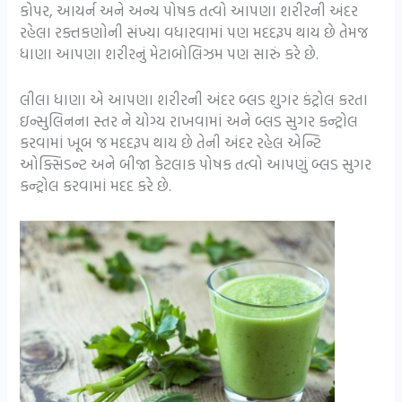
કોપર, આયર્ન અને અન્ય પોષક તત્વો આપણા શરીરની અંદર
રહેલા રક્તકણોની સંખ્યા વધારવામાં પણ મદદરૂપ થાય છે તેમજ
ધાણા આપણા શરીરનું મેટાબોલિઝમ પણ સારું કરે છે.
લીલા ધાણા એ આપણા શરીરની અંદર બ્લડ શુગર કંટ્રોલ કરતા
ઇન્સુલિનના સ્તર ને યોગ્ય રાખવામાં અને બ્લડ સુગર કન્ટ્રોલ
કરવામાં ખૂબ જ મદદરૂપ થાય છે તેની અંદર રહેલ એન્ટિ
ઓક્સિડન્ટ અને બીજા કેટલાક પોષક તત્વો આપણું બ્લડ સુગર
કન્ટ્રોલ કરવામાં મદદ કરે છે.