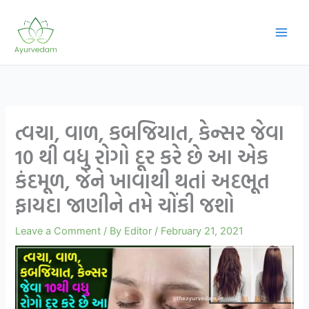
Skip
to
content
ત્વચા, વાળ, કબજિયાત, કેન્સર જેવા
10 થી વધુ રોગો દૂર કરે છે આ એક
કંદમૂળ, જેને ખાવાથી થતાં અદભૂત
ફાયદા જાણીને તમે ચોંકી જશો
Leave a Comment
/ By
Editor
/
February 21, 2021