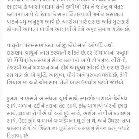
ભાદરવા કે આસો માસમાં તેની કળીઓ રોપીને જ તેનું વાવેતર
કરવામાં આવે છે. રેતાળ કે સારા નિતારવાળી જમીન લસણના
પાકને વધુ અનુકૂળ આવે છે. આરોગ્ય માટે લસણ અતિ ગુણકારી
હોવાથી આપણા પ્રાચીન આચાર્યોએ તેને અમૃત સમાન ગણેલ છે.
વાયુરોગ પર લસણ કરતા બીજી કોઈ સારી ઔષધિ નથી.
લસણમાં વાયુનો નાશ કરવાની શક્તિ છે. દર શિયાળાની ઋતુમાં
જો વિધિપૂર્વક લસણનું સેવન કરવામાં આવે તો મનુષ્ય નીરોગી,
તેજસ્વી અને બળવાન બની દીર્ઘ આયુષ્ય ભોગવે છે. લસણ ઉત્તમ
રસાયણ છે. એ બુદ્ધિ, આયુષ્ય, વીર્ય અને પુરુષત્વવર્ધક છે, તેથી
શિયાળામાં અને ચોમાસામાં તેનો ખાસ ઉપયોગ કરવો જોઈએ.
દુબળા માણસને આસંધના ચૂર્ણ સાથે, સ્વરભેદવાળાએ જેઠીમધ
સાથે, ગળાના દર્દીને તલના તેલ સાથે, કોઢ વાળાએ ખેરની છાલ
સાથે, ક્ષયના રોગીએ ઘી અને દૂધ સાથે, અર્શના રોગીએ કડાછાલ
સાથે, ઉદર કૃમિ વાળાએ વાવડિંગના ચૂર્ણ સાથે, અને ઉધરસ તથા
શ્વાસના રોગીએ ત્રિફળાના ચૂર્ણ સાથે લસણનું સેવન કરવું વધારે
હિતાવહ છે.