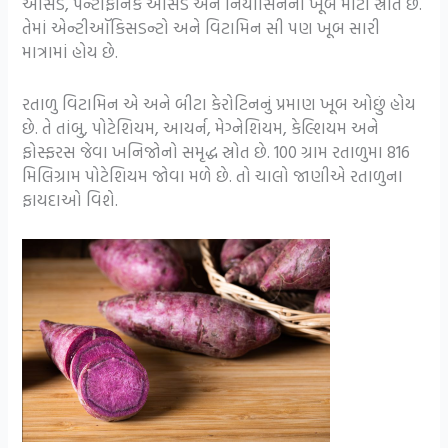
એસિડ, પેન્ટોફેનિક એસિડ અને નિયાસિનનો ખૂબ મોટો સ્રોત છે.
તેમાં એન્ટીઑકિસડન્ટો અને વિટામિન સી પણ ખૂબ સારી
માત્રામાં હોય છે.
રતાળુ વિટામિન એ અને બીટા કેરોટિનનું પ્રમાણ ખૂબ ઓછું હોય
છે. તે તાંબુ, પોટેશિયમ, આયર્ન, મેગ્નેશિયમ, કેલ્શિયમ અને
ફોસ્ફરસ જેવા ખનિજોનો સમૃદ્ધ સ્રોત છે. 100 ગ્રામ રતાળુમા 816
મિલિગ્રામ પોટેશિયમ જોવા મળે છે. તો ચાલો જાણીએ રતાળુના
ફાયદાઓ વિશે.