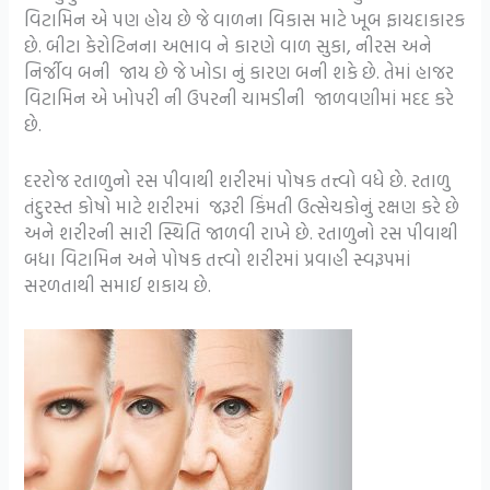
વિટામિન એ પણ હોય છે જે વાળના વિકાસ માટે ખૂબ ફાયદાકારક
છે. બીટા કેરોટિનના અભાવ ને કારણે વાળ સુકા, નીરસ અને
નિર્જીવ બની જાય છે જે ખોડા નું કારણ બની શકે છે. તેમાં હાજર
વિટામિન એ ખોપરી ની ઉપરની ચામડીની જાળવણીમાં મદદ કરે
છે.
દરરોજ રતાળુનો રસ પીવાથી શરીરમાં પોષક તત્ત્વો વધે છે. રતાળુ
તંદુરસ્ત કોષો માટે શરીરમાં જરૂરી કિંમતી ઉત્સેચકોનું રક્ષણ કરે છે
અને શરીરની સારી સ્થિતિ જાળવી રાખે છે. રતાળુનો રસ પીવાથી
બધા વિટામિન અને પોષક તત્ત્વો શરીરમાં પ્રવાહી સ્વરૂપમાં
સરળતાથી સમાઈ શકાય છે.