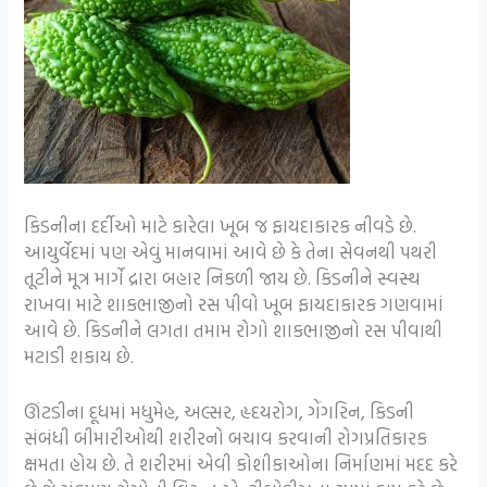
કિડનીના દર્દીઓ માટે કારેલા ખૂબ જ ફાયદાકારક નીવડે છે.
આયુર્વેદમાં પણ એવું માનવામાં આવે છે કે તેના સેવનથી પથરી
તૂટીને મૂત્ર માર્ગે દ્રારા બહાર નિકળી જાય છે. કિડનીને સ્વસ્થ
રાખવા માટે શાકભાજીનો રસ પીવો ખૂબ ફાયદાકારક ગણવામાં
આવે છે. કિડનીને લગતા તમામ રોગો શાકભાજીનો રસ પીવાથી
મટાડી શકાય છે.
ઊંટડીના દૂધમાં મધુમેહ, અલ્સર, હૃદયરોગ, ગેંગરિન, કિડની
સંબંધી બીમારીઓથી શરીરનો બચાવ કરવાની રોગપ્રતિકારક
ક્ષમતા હોય છે. તે શરીરમાં એવી કોશીકાઓના નિર્માણમાં મદદ કરે