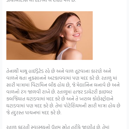
તેનાથી માથુ હાઈડ્રેટેડ રહે છે અને વાળ તૂટવાના કારણે અને
વાળને થતા નુકસાનને અટકાવવામાં પણ મદદ કરે છે. રતાળુ માં
સારી માત્રામાં વિટામિન બી6 હોય છે, જે મેલાનિન બનાવે છે અને
વાળનો રંગ જાળવી રાખે છે. રતાળુમાં હાજર ડાયેટરી ફાઇબર
કબજિયાત ઘટાડવામાં મદદ કરે છે અને તે ખરાબ કોલેસ્ટ્રોલને
ઘટાડવામાં પણ મદદ કરે છે. તેમાં પોટેશિયમની સારી માત્રા હોય છે
જે તંદુરસ્ત પાચનમાં મદદ કરે છે.
રતાળુ કુદરતી સ્વાસ્થ્યનો ઉત્તમ સ્રોત તરીકે જાણીતું છે. તેમાં