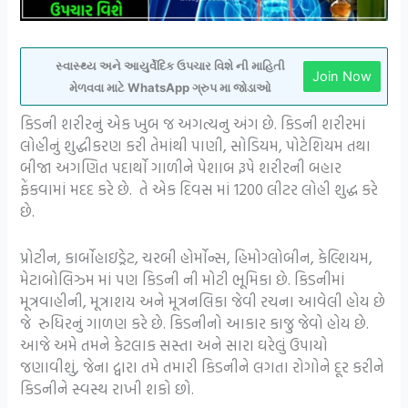
સ્વાસ્થ્ય અને આયુર્વેદિક ઉપચાર વિશે ની માહિતી
Join Now
મેળવવા માટે WhatsApp ગ્રુપ મા જોડાઓ
કિડની શરીરનું એક ખુબ જ અગત્યનુ અંગ છે. કિડની શરીરમાં
લોહીનું શુદ્ધીકરણ કરી તેમાંથી પાણી, સોડિયમ, પોટેશિયમ તથા
બીજા અગણિત પદાર્થો ગાળીને પેશાબ રૂપે શરીરની બહાર
ફેંકવામાં મદદ કરે છે. તે એક દિવસ માં 1200 લીટર લોહી શુદ્ધ કરે
છે.
પ્રોટીન, કાર્બોહાઇડ્રેટ, ચરબી હોર્મોન્સ, હિમોગ્લોબીન, કેલ્શિયમ,
મેટાબોલિઝ્મ માં પણ કિડની ની મોટી ભૂમિકા છે. કિડનીમાં
મૂત્રવાહીની, મૂત્રાશય અને મૂત્રનલિકા જેવી રચના આવેલી હોય છે
જે રુધિરનું ગાળણ કરે છે. કિડનીનો આકાર કાજુ જેવો હોય છે.
આજે અમે તમને કેટલાક સસ્તા અને સારા ઘરેલું ઉપાયો
જણાવીશું, જેના દ્વારા તમે તમારી કિડનીને લગતા રોગોને દૂર કરીને
કિડનીને સ્વસ્થ રાખી શકો છો.