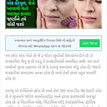
સ્વાસ્થ્ય અને આયુર્વેદિક ઉપચાર વિશે ની માહિતી
Join Now
મેળવવા માટે WhatsApp ગ્રુપ મા જોડાઓ
આ છોડ એક વેલો છે જે 2 મીટર સુધીની ઉચાઈએ ઉગે છે. તે
શક્કરીયા જેવું જ છે પરંતુ તે શક્કરીયાથી સંબંધિત નથી. આ બંને
વચ્ચેનો મુખ્ય તફાવત એ છે કે રતાળુ પ્રમાણમાં મોટું હોય છે, જ્યારે
શક્કરીયા પ્રમાણમાં નાના હોય છે અને તેની છાલ ખૂબ પાતળી
હોય છે.
રતાળુ એ શક્તિનો સ્રોત છે અને તેમાં 100 ગ્રામ દીઠ 118 કેલરી હોય
છે તે મુખ્યત્વે જટિલ કાર્બોહાઈડ્રેટ અને દ્રાવ્ય ફાઇબરથી ભરપૂર
હોય છે. તે વિટામિન બી6, વિટામિન બી1, રેબોફ્લેવિન, ફોલિક