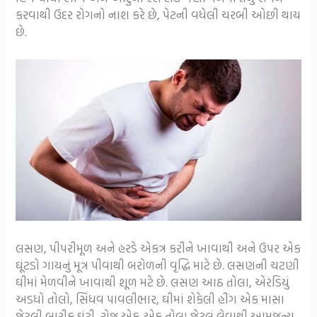
કરવાથી ઉદર રોગનો નાશ કરે છે, પેટની વધેલી ચરબી ઓછી થાય
છે.
લસણ, પીપરીમૂળ અને હરડે એકત્ર કરીને ખાવાથી અને ઉપર એક
ઘૂંટડો ગાયનું મૂત્ર પીવાથી બરોળની વૃદ્ધિ માટે છે. લસણની ચટણી
ઘીમાં મેળવીને ખાવાથી શૂળ મટે છે. લસણ આઠ તોલા, એરંડિયું
અડધો તોલો, સિંધવ પાવલીભાર, ઘીમાં શેકેલી હીંગ એક માસા
જેટલી બારીક ઘૂંટી, રોજ એક-એક તોલા જેટલું લેવાથી આમજન્ય