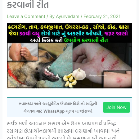
કરવાની રીત
Leave a Comment
/ By
Ayurvedam
/
February 21, 2021
સ્વાસ્થ્ય અને આયુર્વેદિક ઉપચાર વિશે ની માહિતી
Join Now
મેળવવા માટે WhatsApp ગ્રુપ મા જોડાઓ
સર્વત્ર મળી આવનાર લસણ એક ઉત્તમ ખાદ્યપદાર્થ પ્રસિદ્ધ
રસાયણ છે.પ્રાચીનકાળથી ભારતમાં લસણનો ખાવામાં અને
ઔષધમાં ઉપયોગ થતો આવ્યો છે. લસણના બી થતા નથી