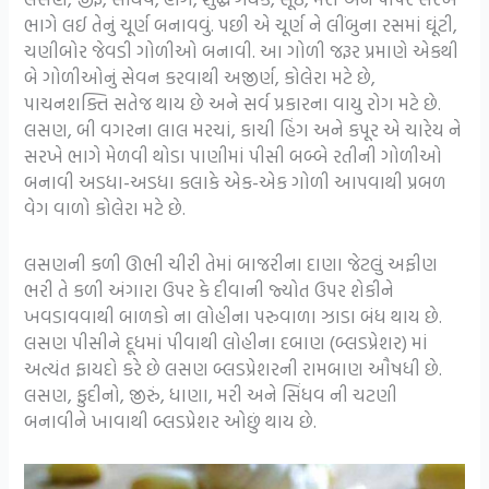
ભાગે લઈ તેનું ચૂર્ણ બનાવવું. પછી એ ચૂર્ણ ને લીંબુના રસમાં ઘૂંટી,
ચણીબોર જેવડી ગોળીઓ બનાવી. આ ગોળી જરૂર પ્રમાણે એકથી
બે ગોળીઓનું સેવન કરવાથી અજીર્ણ, કોલેરા મટે છે,
પાચનશક્તિ સતેજ થાય છે અને સર્વ પ્રકારના વાયુ રોગ મટે છે.
લસણ, બી વગરના લાલ મરચાં, કાચી હિંગ અને કપૂર એ ચારેય ને
સરખે ભાગે મેળવી થોડા પાણીમાં પીસી બબ્બે રતીની ગોળીઓ
બનાવી અડધા-અડધા કલાકે એક-એક ગોળી આપવાથી પ્રબળ
વેગ વાળો કોલેરા મટે છે.
લસણની કળી ઊભી ચીરી તેમાં બાજરીના દાણા જેટલું અફીણ
ભરી તે કળી અંગારા ઉપર કે દીવાની જ્યોત ઉપર શેકીને
ખવડાવવાથી બાળકો ના લોહીના પરુવાળા ઝાડા બંધ થાય છે.
લસણ પીસીને દૂધમાં પીવાથી લોહીના દબાણ (બ્લડપ્રેશર) માં
અત્યંત ફાયદો કરે છે લસણ બ્લડપ્રેશરની રામબાણ ઔષધી છે.
લસણ, ફુદીનો, જીરું, ધાણા, મરી અને સિંધવ ની ચટણી
બનાવીને ખાવાથી બ્લડપ્રેશર ઓછું થાય છે.