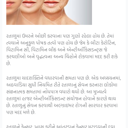
રતાળુમાં ઉમરને ઓછી કરવાના પણ ગુણો રહેલા હોય છે. તેમાં
ત્વચાને અનુકૂળ પોષક તત્વો પણ હોય છે જેમ કે બીટા કેરોટિન,
વિટામિન સી, વિટામિન બી6 અને એન્ટીઑકિસડન્ટ્સ જે
કરચલીઓ અને વૃદ્ધત્વના અન્ય ચિહ્નોને રોકવામાં મદદ કરી શકે
છે.
રતાળુમા યાદશક્તિને વધારવાની ક્ષમતા પણ છે. એક અધ્યયનમાં,
અઠવાડિયા સુધી નિયમિત રીતે રતાળાનું સેવન કરનારા લોકોમા
સંજ્ઞનાત્મક ક્ષમતામાં નોંધપાત્ર વધારો થયો છે. આ મુખ્યત્વે
રતાળુમાં હાજર એન્ટીઑકિસડન્ટ સંયોજન હોવાને કારણે થાય
છે. રતાળુનું સેવન કરવાથી અલ્ઝાઇમર રોગની સારવાર કરવામાં
પણ મદદ મળે છે.
રતાળુને કેન્સર, ખાસ કરીને આંતરડાનું કેન્સર મટાડવાની દવા