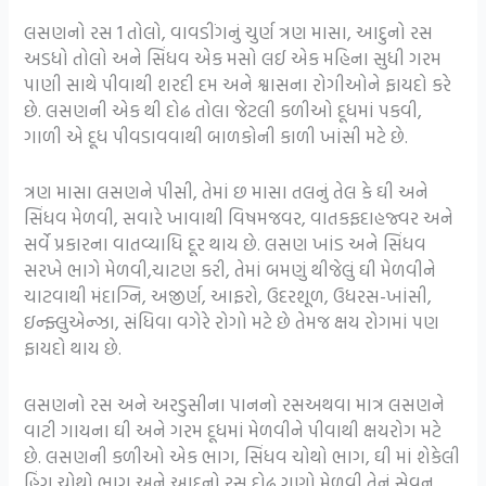
લસણનો રસ 1 તોલો, વાવડીંગનું ચુર્ણ ત્રણ માસા, આદુનો રસ
અડધો તોલો અને સિંધવ એક મસો લઈ એક મહિના સુધી ગરમ
પાણી સાથે પીવાથી શરદી દમ અને શ્વાસના રોગીઓને ફાયદો કરે
છે. લસણની એક થી દોઢ તોલા જેટલી કળીઓ દૂધમાં પકવી,
ગાળી એ દૂધ પીવડાવવાથી બાળકોની કાળી ખાંસી મટે છે.
ત્રણ માસા લસણને પીસી, તેમાં છ માસા તલનું તેલ કે ઘી અને
સિંધવ મેળવી, સવારે ખાવાથી વિષમજવર, વાતકફદાહજ્વર અને
સર્વે પ્રકારના વાતવ્યાધિ દૂર થાય છે. લસણ ખાંડ અને સિંધવ
સરખે ભાગે મેળવી,ચાટણ કરી, તેમાં બમણું થીજેલું ઘી મેળવીને
ચાટવાથી મંદાગ્નિ, અજીર્ણ, આફરો, ઉદરશૂળ, ઉધરસ-ખાંસી,
ઇન્ફ્લુએન્ઝા, સંધિવા વગેરે રોગો મટે છે તેમજ ક્ષય રોગમાં પણ
ફાયદો થાય છે.
લસણનો રસ અને અરડુસીના પાનનો રસઅથવા માત્ર લસણને
વાટી ગાયના ઘી અને ગરમ દૂધમાં મેળવીને પીવાથી ક્ષયરોગ મટે
છે. લસણની કળીઓ એક ભાગ, સિંધવ ચોથો ભાગ, ઘી માં શેકેલી
હિંગ ચોથો ભાગ અને આદુનો રસ દોઢ ગણો મેળવી તેનું સેવન