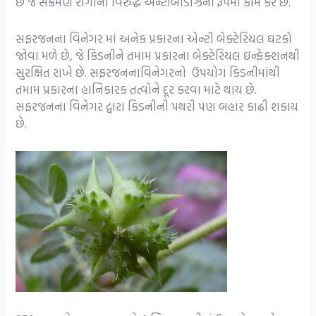
છે જે સંક્રમણ રોગોની વિરુદ્ધ એન્ટીબોડીઝના રૂપમાં કામ કરે છે.
સફરજનના વિનેગર માં અનેક પ્રકારના એન્ટી બેક્ટેરિયલ ઘટકો
જોવા મળે છે, જે કિડનીને તમામ પ્રકારના બેક્ટેરિયલ ઇન્ફેક્શનથી
સુરક્ષિત રાખે છે. સફરજનનાવિનેગરનો ઉપયોગ કિડનીમાંથી
તમામ પ્રકારના હાનિકારક તત્વોને દૂર કરવા માટે થાય છે.
સફરજનના વિનેગર દ્વારા કિડનીની પથરી પણ બહાર કાઢી શકાય
છે.