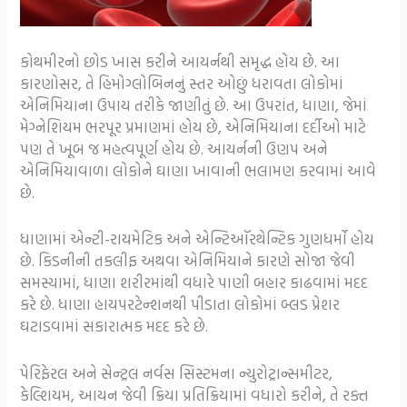
કોથમીરનો છોડ ખાસ કરીને આયર્નથી સમૃદ્ધ હોય છે. આ
કારણોસર, તે હિમોગ્લોબિનનું સ્તર ઓછું ધરાવતા લોકોમાં
એનિમિયાના ઉપાય તરીકે જાણીતું છે. આ ઉપરાંત, ધાણા, જેમાં
મેગ્નેશિયમ ભરપૂર પ્રમાણમાં હોય છે, એનિમિયાના દર્દીઓ માટે
પણ તે ખૂબ જ મહત્વપૂર્ણ હોય છે. આયર્નની ઉણપ અને
એનિમિયાવાળા લોકોને ઘાણા ખાવાની ભલામણ કરવામાં આવે
છે.
ધાણામાં એન્ટી-રાયમેટિક અને એન્ટિઑરથેન્ટિક ગુણધર્મો હોય
છે. કિડનીની તકલીફ અથવા એનિમિયાને કારણે સોજા જેવી
સમસ્યામાં, ધાણા શરીરમાંથી વધારે પાણી બહાર કાઢવામાં મદદ
કરે છે. ધાણા હાયપરટેન્શનથી પીડાતા લોકોમાં બ્લડ પ્રેશર
ઘટાડવામાં સકારાત્મક મદદ કરે છે.
પેરિફેરલ અને સેન્ટ્રલ નર્વસ સિસ્ટમના ન્યુરોટ્રાન્સમીટર,
કેલ્શિયમ, આયન જેવી ક્રિયા પ્રતિક્રિયામાં વધારો કરીને, તે રક્ત