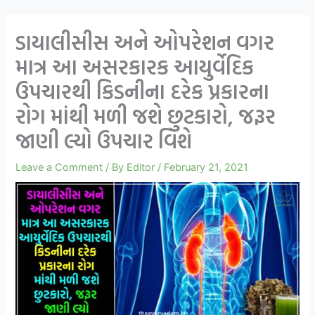
ડાયાલીસીસ અને ઓપરેશન વગર
માત્ર આ અસરકારક આયુર્વેદિક
ઉપચારથી કિડનીના દરેક પ્રકારના
રોગ માંથી મળી જશે છુટકારો, જરૂર
જાણી લ્યો ઉપચાર વિશે
Leave a Comment
/ By
Editor
/
February 21, 2021