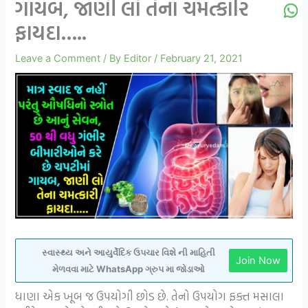
ગાયબ, જાણી લો તેના ચમત્કારિ
ફાયદા…..
Leave a Comment
/ By
Editor
/
February 21, 2021
સ્વાસ્થ્ય અને આયુર્વેદિક ઉપચાર વિશે ની માહિતી
Join Now
મેળવવા માટે WhatsApp ગ્રુપ મા જોડાઓ
ધાણા એક ખૂબ જ ઉપયોગી છોડ છે. તેનો ઉપયોગ ફક્ત મસાલા