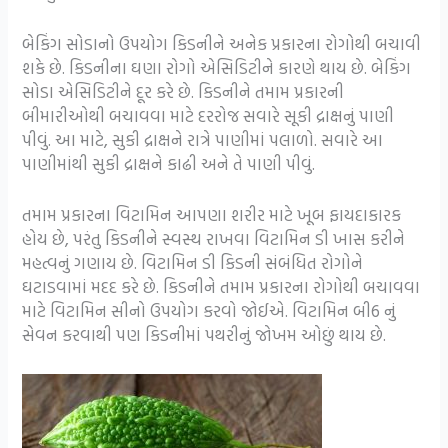
બેકિંગ સોડાનો ઉપયોગ કિડનીને અનેક પ્રકારના રોગોથી બચાવી
શકે છે. કિડનીના ઘણા રોગો એસિડિટીને કારણે થાય છે. બેકિંગ
સોડા એસિડિટીને દૂર કરે છે. કિડનીને તમામ પ્રકારની
બીમારીઓથી બચાવવા માટે દરરોજ સવારે સૂકી દ્રાક્ષનું પાણી
પીવું. આ માટે, સુકી દ્રાક્ષને રાત્રે પાણીમાં પલાળો. સવારે આ
પાણીમાંથી સુકી દ્રાક્ષને કાઢી અને તે પાણી પીવું.
તમામ પ્રકારના વિટામિન આપણા શરીર માટે ખૂબ ફાયદાકારક
હોય છે, પરંતુ કિડનીને સ્વસ્થ રાખવા વિટામિન ડી ખાસ કરીને
મહત્વનું ગણાય છે. વિટામિન ડી કિડની સંબંધિત રોગોને
ઘટાડવામાં મદદ કરે છે. કિડનીને તમામ પ્રકારના રોગોથી બચાવવા
માટે વિટામિન સીનો ઉપયોગ કરવો જોઈએ. વિટામિન બી6 નું
સેવન કરવાથી પણ કિડનીમાં પથરીનું જોખમ ઓછું થાય છે.