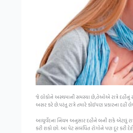
જે લોકોને અસ્થમાની સમસ્યા છે,તેઓએ રાત્રે દહીંનું
અસર કરે છે.પરંતુ રાત્રે તમારે કોઈપણ પ્રકારના દહીં લ
આયુર્વેદના નિયમ અનુસાર દહીને બની શકે એટલું રાત્રે
કરી શકો છો. આ પેટ સંબંધિત રોગોને પણ દૂર કરી દેશે