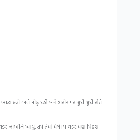
ા દહીં અને મીઠું દહીં બંને શરીર પર જુદી જુદી રીતે
વડર નાંખીને ખાવું. તમે તેમાં મેથી પાવડર પણ મિક્સ