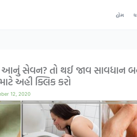
હોમ
ધ
રાત્રે આનું સેવન? તો થઈ જાવ સાવધાન
ાટે અહી ક્લિક કરો
ber 12, 2020