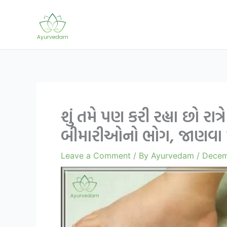
Skip
to
content
શું તમે પણ કરી રહ્યા છો 
બીમારીઓનો ભોગ, જાણવા મ
Leave a Comment
/ By
Ayurvedam
/
Decem