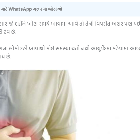
વવા માટે WhatsApp ગ્રુપ મા જોડાઓ
વેદ અનુસાર જો દહીંને ખોટા સમયે ખાવામાં આવે તો તેની વિપરીત અસર પ
 ટેવ છે.
ગના લોકો દહીં ખાવાથી કોઈ સમસ્યા થતી નથી.આયુર્વેદમાં કહેવામાં આવ્યું છે
ય છે.