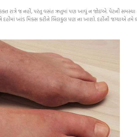
 ફક્ત રાત્રે જ નહી, પરંતુ વસંત ઋતુમાં પણ ખાવું ન જોઇએ. પેટની સમસ્યા
્રે દહીમાં ખાંડ મિક્સ કરીને બિલકુલ પણ ના ખાશો. દહીંની જગ્યાએ તમ