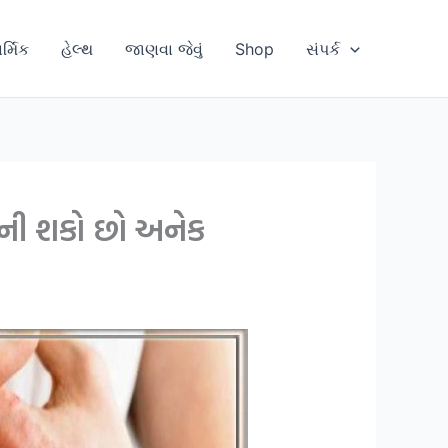
ાર્મિક
હેલ્થ
જાણવા જેવું
Shop
સંપર્ક
 બની શકો છો અનેક