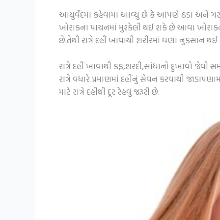
આયુર્વેદમાં કહેવામાં આવ્યું છે કે આપણે ઠંડા અન
ખોરાકના પાચનમાં મુશ્કેલી થઈ શકે છે.આવા ખોરાકને 
છે.તેથી રાત્રે દહીં ખાવાથી શરીરમાં ઘણા નુકસાન થઈ 
રાત્રે દહીં ખાવાથી કફ,શરદી,સાંધાનો દુખાવો જેવી સમસ
રાત્રે વધારે પ્રમાણમાં દહીંનું સેવન કરવાથી જાડાપ
માટે રાત્રે દહીંથી દૂર રેહવું જરૂરી છે.