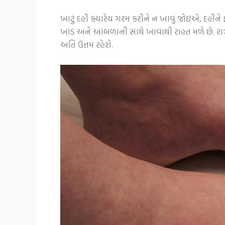
ખાટું દહીં ક્યારેય ગરમ કરીને ન ખાવું જોઇએ, દહીંને
ખાંડ અને આંબળાની સાથે ખાવાથી રાહત મળે છે. રાત
અતિ ઉત્તમ રહેશે.