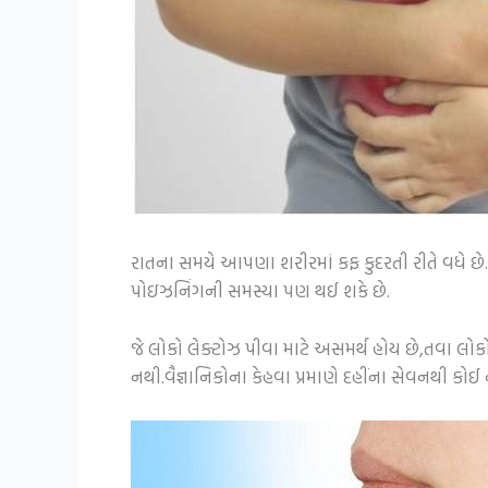
રાતના સમયે આપણા શરીરમાં કફ કુદરતી રીતે વધે છે.તે
પોઇઝનિંગની સમસ્યા પણ થઈ શકે છે.
જે લોકો લેક્ટોઝ પીવા માટે અસમર્થ હોય છે,તવા લોકો
નથી.વૈજ્ઞાનિકોના કેહવા પ્રમાણે દહીંના સેવનથી કો