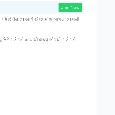
Join Now
ણ થઈ શકે છે.ઉનાળો આવે એટલે મોટા ભાગના લોકોની
 કે રાત્રે દહીં ખાવાથી બચવું જોઈએ. રાત્રે દહીં