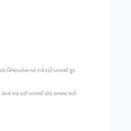
ા નિષ્ણાતોના મતે રાત્રે દહીં ખાવાથી ફૂડ
 છે તેમને પણ દહીં ખાવાથી કોઈ સમસ્યા થતી