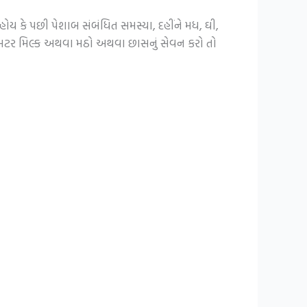
 હોય કે પછી પેશાબ સંબંધિત સમસ્યા, દહીંને મધ, ઘી,
ે બટર મિલ્ક અથવા મઠો અથવા છાસનું સેવન કરો તો