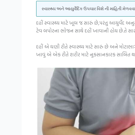
સ્વાસ્થ્ય અને આયુર્વેદિક ઉપચાર વિશે ની માહિતી મેળ
દહીં સ્વાસ્થ્ય માટે ખૂબ જ સારું છે,પરંતુ આયુર્
ટેવ બપોરના ભોજન સાથે દહીં ખાવાની હોય છે.તે સારી
દહીં એ ઘણી રીતે સ્વાસ્થ્ય માટે સારું છે અને મોટાભા
ખાવું એ એક રીતે શરીર માટે નુકસાનકારક સાબિત થા