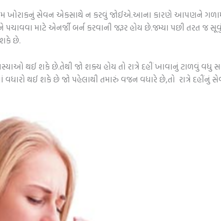
ે ગરમ ખોરાકનું સેવન એકસાથે ન કરવું જોઈએ.આના કારણે આપણને ગળામાં 
પચાવવા માટે એનર્જી બર્ન કરવાની જરૂર હોય છે.જમ્યા પછી તરત જ સૂવું પ
શકે છે.
્યાઓ થઈ શકે છે.તેથી જો શક્ય હોય તો રાત્રે દહીં ખાવાનું ટાળવું વધુ સાર
ણામાં વધારો થઈ શકે છે જો પહેલાથી તમારું વજન વધારે છે,તો રાત્રે દહી