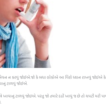
 સેવન ન કરવું જોઈએ.જો કે બધા લોકોએ આ વિશે ધ્યાન રાખવું જોઈએ કે ખાટ
ેવાનું ટાળવું જોઈએ.
 ખાવાનું ટાળવું જોઇએ. પરંતુ જો તમારે દહીં ખાવું જ છે તો ચપટી મરી પા
.