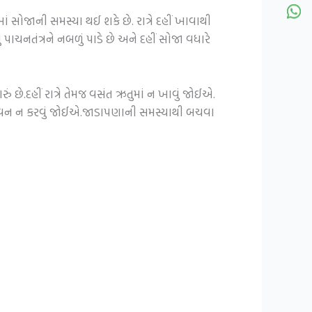
સોજાની સમસ્યા થઈ શકે છે. રાત્રે દહીં ખાવાથી
ાચનતંત્રને નબળું પાડે છે અને દહીં સોજા વધારે
ું છે.દહીં રાત્રે તેમજ વસંત ઋતુમાં ન ખાવું જોઈએ.
ંનું સેવન ન કરવું જોઈએ.જાડાપણાની સમસ્યાથી બચવા