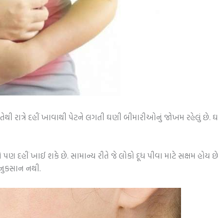
થી રાત્રે દહીં ખાવાથી પેટને લગતી ઘણી બીમારીઓનું જોખમ રહેલું છે. ઘણ
 પણ દહીં ખાઈ શકે છે. સામાન્ય રીતે જે લોકો દૂધ પીવા માટે સક્ષમ હોય
ઈ નુકસાન નથી.