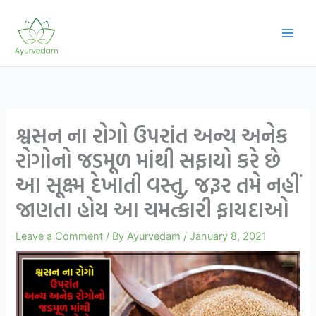
Skip
to
content
શ્વસન ના રોગો ઉપરાંત અન્ય અનેક
રોગોનો જડમૂળ માંથી સફાયો કરે છે
આ સૂક્ષ્મ દેખાતી વસ્તુ, જરૂર તમે નહીં
જાણતા હોય આ ચમત્કારી ફાયદાઓ
Leave a Comment
/ By
Ayurvedam
/
January 8, 2021