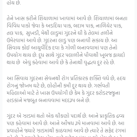
હોય છે.
તેને ખાસ કરીને શિયાળામાં ખાવામાં આવે છે. શિયાળામાં બનતા
વિવિધ પાકો જેવા કે અડદિયા પાક, બદામ પાક, નાળિયેર પાક,
તલ પાક, સુખડી, મેથી લાડુમાં ગુંદરને ઘી કે તેલમાં તળીને
ઉમેરવામાં આવે છે. ગુંદરના લાડુ પણ બનાવી સકાય છે. આ
સિવાય કોઈ આયુર્વેદિક દવા કે ગોળી બનાવવામાં પણ તેનો
ઉપયોગ થાય છે. દૂધ સાથે ગુંદર પલાળીને પીવાથી ખૂબજ ફાયદો
થાય છે એવું કહેવામાં આવે છે કે તેનાથી વૃદ્ધત્વ દૂર રહે છે.
આ સિવાય ગુંદરના સેવનથી રોગ પ્રતિકારક શક્તિ વધે છે, હૃદય
રોગનું જોખમ ઘટે છે, લોહીની કમી દૂર થાય છે. ગર્ભવતી
મહિલાઓ માટે તે ખાસ ઉપયોગી છે કેમ કે ગુંદર કરોડરજ્જુના
હાડકાંને મજબૂત બનાવવામાં મદદરૂપ બને છે.
ગુંદર એ ઝાડમાં થતો એક ચીકણો પદાર્થ છે. આને પ્રાકૃતિક દ્રવ્ય
પણ કહેવામાં આવે છે. આને ઔષધ રૂપે માનવામાં આવે છે. આ
પ્રવાહીને જયારે ઝાડમાંથી કાઠવામાં આવે છે ત્યારે તે સફેદ રંગમાં