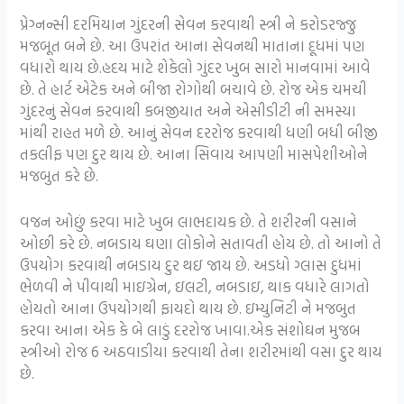
પ્રેગ્નન્સી દરમિયાન ગુંદરની સેવન કરવાથી સ્ત્રી ને કરોડરજ્જુ
મજબૂત બને છે. આ ઉપરાંત આના સેવનથી માતાના દૂધમાં પણ
વધારો થાય છે.હદય માટે શેકેલો ગુંદર ખુબ સારો માનવામાં આવે
છે. તે હાર્ટ એટેક અને બીજા રોગોથી બચાવે છે. રોજ એક ચમચી
ગુંદરનું સેવન કરવાથી કબજીયાત અને એસીડીટી ની સમસ્યા
માંથી રાહત મળે છે. આનું સેવન દરરોજ કરવાથી ધણી બધી બીજી
તકલીફ પણ દુર થાય છે. આના સિવાય આપણી માસપેશીઓને
મજબુત કરે છે.
વજન ઓછું કરવા માટે ખુબ લાભદાયક છે. તે શરીરની વસાને
ઓછી કરે છે. નબડાય ઘણા લોકોને સતાવતી હોય છે. તો આનો તે
ઉપયોગ કરવાથી નબડાય દુર થઇ જાય છે. અડધો ગ્લાસ દુધમાં
ભેળવી ને પીવાથી માઇગ્રેન, ઇલટી, નબડાઇ, થાક વધારે લાગતો
હોયતો આના ઉપયોગથી ફાયદો થાય છે. ઇમ્યુનિટી ને મજબુત
કરવા આના એક કે બે લાડું દરરોજ ખાવા.એક સંશોઘન મુજબ
સ્ત્રીઓ રોજ 6 અઠવાડીયા કરવાથી તેના શરીરમાંથી વસા દુર થાય
છે.