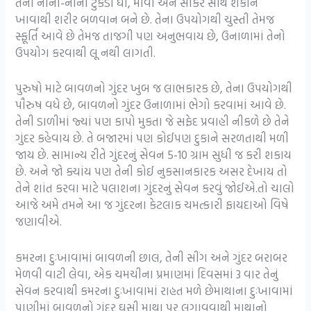
તેના નાના-નાના ટુકડા ઘી, માવા અને સાકર સાથે શેકીને
ખાવાથી શરીર બળવાન બને છે. તેના ઉપયોગથી ચુસ્તી તેમજ
સ્ફૂર્તિ આવે છે તેમજ તાજગી પણ અનુભવાય છે, ઉનાળામાં તેનો
ઉપયોગ કરવાથી લૂ નથી લાગતી.
પુરુષો માટે બાવળનો ગુંદર ખુબ જ લાભકારક છે, તેના ઉપયોગથી
પૌરુષ વધે છે, બાવળનો ગુંદર ઉનાળામાં ભેગો કરવામાં આવે છે.
તેની ડાળીમાં જ્યાં પણ કાપો મુકતા જે સફેદ પ્રવાહી નીકળે છે તેને
ગુંદર કહેવાય છે. તે બજારમાં પણ કોઈપણ દુકાને સરળતાથી મળી
જાય છે. સામાન્ય રીતે ગુંદરનું સેવન 5-10 ગ્રામ સુધી જ કરી શકાય
છે. અને જો ક્યાંય પણ તેની કોઈ નુકસાનકારક અસર દેખાય તો
તેને શાંત કરવા માટે પલાશના ગુંદરનું સેવન કરવું જોઈએ.તો ચાલો
આજે અમે તમને આ જ ગુંદરના કેટલાક ચમત્કારી ફાયદાઓ વિષે
જણાવીએ.
કમરના દુઃખાવામાં બાવળની છાલ, તેની સીંગ અને ગુંદર બરાબર
મેળવી વાટી લેવા, એક ચમચીના પ્રમાણમાં દિવસમાં 3 વાર તેનું
સેવન કરવાથી કમરના દુઃખાવામાં રાહત મળે છેમાથાના દુઃખાવામાં
પાણીમાં બાવળનો ગુંદર ઘસી માથા પર લગાવવાથી માથાનો