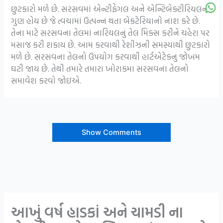
છુટકારો મળે છે. સરસવમાં એન્ટીફેંગલ અને એન્ટિબેક્ટીરિયલના
ગુણ હોય છે જે ત્વચામાં ઉત્પન્ન થતા બેકટેરિયાનો નાશ કરે છે.
તેના માટે સરસવના તેલમાં નારિયલનું તેલ મિક્સ કરીને ચહેરા પર
મસાજ કરી શકાય છે. આમ કરવાથી રેશીઝની સમસ્યાથી છુટકારો
મળે છે. સરસવના તેલનો ઉપયોગ કરવાથી હાર્ટએટેકનુ જોખમ
ઘટી જાય છે. તેથી તમારે તમારા ખોરાકમા સરસવના તેલનો
સમાવેશ કરવો જોઇએ.
Show Comments
આખું વર્ષ હાડકાં અને ચામડી ના