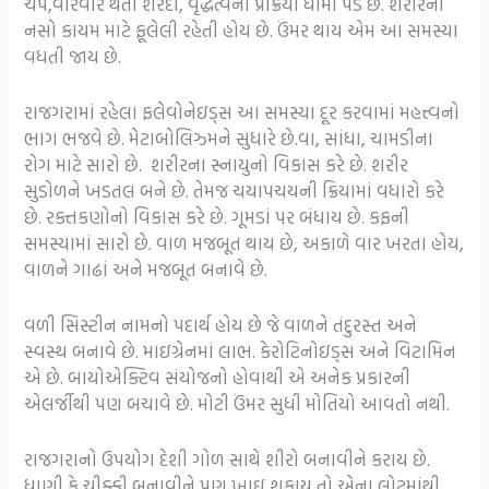
ચેપ,વારંવાર થતી શરદી, વૃદ્ધત્વની પ્રક્રિયા ધીમી પડે છે. શરીરની
નસો કાયમ માટે ફૂલેલી રહેતી હોય છે. ઉંમર થાય એમ આ સમસ્યા
વધતી જાય છે.
રાજગરામાં રહેલા ફલેવોનેઇડ્સ આ સમસ્યા દૂર કરવામાં મહત્ત્વનો
ભાગ ભજવે છે. મેટાબોલિઝ્મને સુધારે છે.વા, સાંધા, ચામડીના
રોગ માટે સારો છે. શરીરના સ્નાયુનો વિકાસ કરે છે. શરીર
સુડોળને ખડતલ બને છે. તેમજ ચયાપચયની ક્રિયામાં વધારો કરે
છે. રક્તકણોનો વિકાસ કરે છે. ગૂમડાં પર બંધાય છે. કફની
સમસ્યામાં સારો છે. વાળ મજબૂત થાય છે, અકાળે વાર ખરતા હોય,
વાળને ગાઢાં અને મજબૂત બનાવે છે.
વળી સિસ્ટીન નામનો પદાર્થ હોય છે જે વાળને તંદુરસ્ત અને
સ્વસ્થ બનાવે છે. માઇગ્રેનમાં લાભ. કેરોટિનોઇડ્સ અને વિટામિન
એ છે. બાયોએક્ટિવ સંયોજનો હોવાથી એ અનેક પ્રકારની
એલર્જીથી પણ બચાવે છે. મોટી ઉંમર સુધી મોતિયો આવતો નથી.
રાજગરાનો ઉપયોગ દેશી ગોળ સાથે શીરો બનાવીને કરાય છે.
ધાણી કે ચીક્કી બનાવીને પણ ખાઇ શકાય તો એના લોટમાંથી