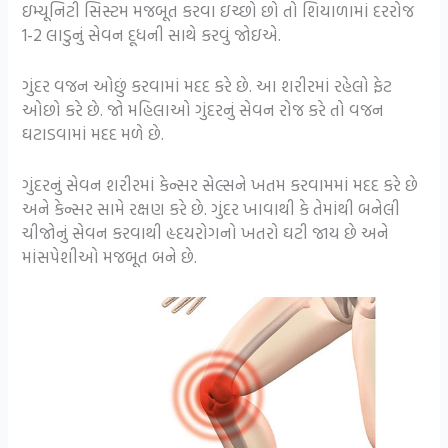
ઇમ્યૂનિટી સિસ્ટમ મજબૂત કરવા ઇચ્છો છો તો શિયાળામાં દરરોજ
1-2 લાડુનું સેવન દૂધની સાથે કરવું જોઇએ.
ગુંદર વજન ઓછું કરવામાં મદદ કરે છે. આ શરીરમાં રહેલો ફેટ
ઓછો કરે છે. જો મહિલાઓ ગુંદરનું સેવન રોજ કરે તો વજન
ઘટાડવામાં મદદ મળે છે.
ગુંદરનું સેવન શરીરમાં કેન્સર સેલ્સને ખતમ કરવામમાં મદદ કરે છે
અને કેન્સર સામે રક્ષણ કરે છે. ગુંદર ખાવાથી કે તેમાંથી બનેલી
ચીજોનું સેવન કરવાથી હૃદયરોગનો ખતરો ઘટી જાય છે અને
માંસપેશીઓ મજબૂત બને છે.