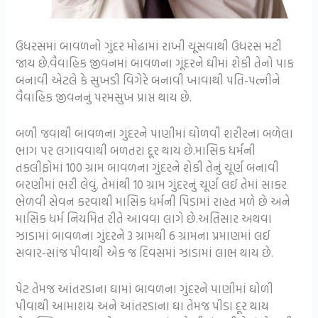
ઉધરસમાં બાવળનો ગુંદર મોઢામાં રાખી ચૂસવાથી ઉધરસ મટી
જાય છે.વૈવાહિક જીવનમાં બાવળના ગૂંદરને ઘીમાં શેકી તેનો પાક
બનાવી એટલે કે સુખડી વિગેરે બનાવી ખાવાથી પતિ-પત્નીને
વૈવાહિક જીવનનું પરમસુખ પ્રાપ્ત થાય છે.
બળી જવાથી બાવળના ગુંદરને પાણીમાં ઘોળવી શરીરના બળેલા
ભાગ પર લગાવવાથી બળતરા દૂર થાય છે.માસિક ધર્મની
તકલીફોમાં 100 ગ્રામ બાવળના ગુંદરને શેકી તેનું ચૂર્ણ બનાવી
બરણીમાં ભરી લેવું. તેમાંથી 10 ગ્રામ ગુંદરનું ચૂર્ણ લઈ તેમાં સાકર
ભેળવી સેવન કરવાથી માસિક ધર્મની પિડામાં રાહત મળે છે અને
માસિક ધર્મ નિયમિત રીતે આવવા લાગે છે.અતિસાર અથવા
ઝાડામાં બાવળના ગુંદરને 3 ગ્રામથી 6 ગ્રામના પ્રમાણમાં લઈ
સવાર-સાંજ પીવાથી એક જ દિવસમાં ઝાડામાં લાભ થાય છે.
પેટ તેમજ આંતરડાના ઘામાં બાવળના ગુંદરને પાણીમાં ઘોળી
પીવાથી આમાશય અને આંતરડાના ઘા તેમજ પીડા દૂર થાય