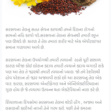
સરસવના તેલનુ સતત સેવન કરવાથી તમને દિલના રોગનો
સામનો નહિ કરવો પડે.સરસવનાં તેલના સેવનથી તમારી ભૂખ
પણ ઊઘડે છે. કારણ તે તેલ તમારાં શરીર માટે એક એપીટાઇઝર
સમાન ગણવામાં આવે છે.
સરસવના તેલનાં ઉપયોગથી તમારી ત્વચાની રહસે પૂરી સંભાળ.
કારણ બીજા કોઈ લોશન કદાચ તમારી ત્વચાને કદાચ બગાડી શકે
પણ આ તેલ તે જરૂરથી તમારી ત્વચાનો ખ્યાલ. જો તમે રેશીશથી
હોવ પરેશાન તો જરૂર અજમાવી શકો છો આ સરસવનું તેલ એક
વાર. કારણ, સરસવમાં એન્ટીફેંગલ અને એન્ટિબેક્ટીરિયલના
ગુણ હોય છે જે ત્વચામાં ઉત્પન્ન થતા બેકટેરિયાનો નાશ કરે છે.
શિયાળાના દિવસોમાં સરસવના તેલમાં થોડી હીંગ , અજમા અને
લસણની કલીઓ નાખી તેને ગરમ કરો. પછી તેને કમરના