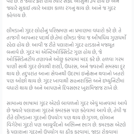
વહે છે. તે જયારે ફ્રેશ હોય ત્યારે સફેદ આંસુના રૂપે હોય છે અને
જયારે સુકાઈ ત્યારે આછા કાળા રંગનું થાય છે. આને જ ગુંદર
કહેવાય છે.
લીમડાનો ગુંદર લોહીનું પરિભ્રમણ ના પ્રમાણમા વધારો કરે છે. તે
તાજગી આપનાર પદાર્થ છે.તેમાં લીમડા જેવા જ ઔષધિય ગુણધર્મો
રહેલ હોય છે. આવી જ રીતે પલાશનો ગુંદર હાડકાને મજબૂત
બનાવે છે. ગુંદર માં એન્ટિઓક્સિડેંટ ગુણ હોય છે, જે
ઓક્સિડેનટીવ તણાવને ઓછુ કરવામાં મદદ કરે છે. હળવા ગરમ
પાણી સાથે ગુંદર લેવાથી શરદી, ઉધરસ, અને જ્વરની સમસ્યા દૂર
થાય છે. તદુપરાંત આના સેવનથી ઉદરમાં ઇન્ફેક્ષન થવાનો ખતરો
પણ ઓછો થાય છે. ગુંદર ખાવાથી સહનશક્તિ અને ઇમ્યુનિટીમાં
વધારો થાય છે અને આપણને દિવસભર ખુશમિજાજ રાખે છે.
સામાન્ય ભાષામાં ગુંદર એટલે બાવળનો ગુંદર એવું માનવામાં આવે
છે જ્યારે પલાશના ગુંદરને કમરકસ પણ કહેવામાં આવે છે, તેવી જ
રીતે લીંમડાના ગુંદરનો ઉપયોગ પણ થાય છે.ગુગળ, લોબાન
વિગેરેમાં ગુંદરો પણ આયુર્વેદનો અભિન્ન ભાગ છે. કમરકસ એટલે
કે પલાશના ગુંદરનો ઉપયોગ ઘા ઠીક કરવામાં, જાડા રોકવામાં