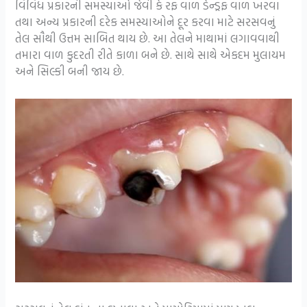
વિવિધ પ્રકારની સમસ્યાઓ જેવી કે રફ વાળ ડેન્ડ્રફ વાળ ખરવા
તથા અન્ય પ્રકારની દરેક સમસ્યાઓને દૂર કરવા માટે સરસવનું
તેલ સૌથી ઉત્તમ સાબિત થાય છે. આ તેલને માથામાં લગાવવાથી
તમારા વાળ કુદરતી રીતે કાળા બને છે. સાથે સાથે એકદમ મુલાયમ
અને સિલ્કી બની જાય છે.