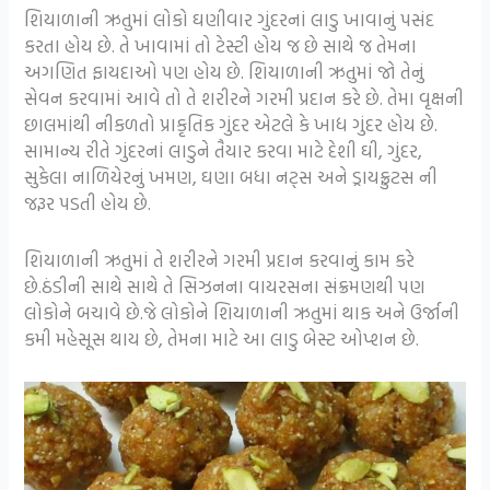
શિયાળાની ઋતુમાં લોકો ઘણીવાર ગુંદરનાં લાડુ ખાવાનું પસંદ
કરતા હોય છે. તે ખાવામાં તો ટેસ્ટી હોય જ છે સાથે જ તેમના
અગણિત ફાયદાઓ પણ હોય છે. શિયાળાની ઋતુમાં જો તેનું
સેવન કરવામાં આવે તો તે શરીરને ગરમી પ્રદાન કરે છે. તેમા વૃક્ષની
છાલમાંથી નીકળતો પ્રાકૃતિક ગુંદર એટલે કે ખાદ્ય ગુંદર હોય છે.
સામાન્ય રીતે ગુંદરનાં લાડુને તૈયાર કરવા માટે દેશી ઘી, ગુંદર,
સુકેલા નાળિયેરનું ખમણ, ઘણા બધા નટ્સ અને ડ્રાયફ્રુટસ ની
જરૂર પડતી હોય છે.
શિયાળાની ઋતુમાં તે શરીરને ગરમી પ્રદાન કરવાનું કામ કરે
છે.ઠંડીની સાથે સાથે તે સિઝનના વાયરસના સંક્રમણથી પણ
લોકોને બચાવે છે.જે લોકોને શિયાળાની ઋતુમાં થાક અને ઉર્જાની
કમી મહેસૂસ થાય છે, તેમના માટે આ લાડુ બેસ્ટ ઓપ્શન છે.