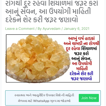
રોગથી દૂર રહેવા શિયાળમાં જરૂર કરો
આનું સેવન, આ ઉપયોગી માહિતી
દરેકને શેર કરી જરૂર જણાવો
Leave a Comment
/ By
Ayurvedam
/
January 6, 2021
સ્વાસ્થ્ય અને આયુર્વેદિક ઉપચાર વિશે ની માહિતી
Join Now
મેળવવા માટે WhatsApp ગ્રુપ મા જોડાઓ