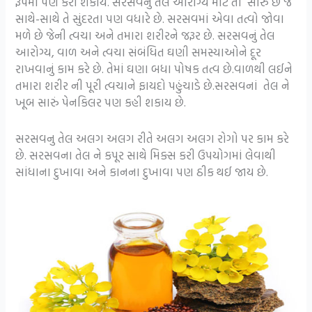
રૂપમાં પણ કરી શકાય. સરસવનું તેલ આરોગ્ય માટે તો સારું છે જ
સાથે-સાથે તે સુંદરતા પણ વધારે છે. સરસવમાં એવા તત્વો જોવા
મળે છે જેની ત્વચા અને તમારા શરીરને જરૂર છે. સરસવનું તેલ
આરોગ્ય, વાળ અને ત્વચા સંબંધિત ઘણી સમસ્યાઓને દૂર
રાખવાનું કામ કરે છે. તેમાં ઘણા બધા પોષક તત્વ છે.વાળથી લઈને
તમારા શરીર ની પૂરી ત્વચાને ફાયદો પહુંચાડે છે.સરસવનાં તેલ ને
ખૂબ સારું પેનકિલર પણ કહી શકાય છે.
સરસવનુ તેલ અલગ અલગ રીતે અલગ અલગ રોગો પર કામ કરે
છે. સરસવના તેલ ને કપૂર સાથે મિક્સ કરી ઉપયોગમાં લેવાથી
સાંધાના દુખાવા અને કાનના દુખાવા પણ ઠીક થઈ જાય છે.