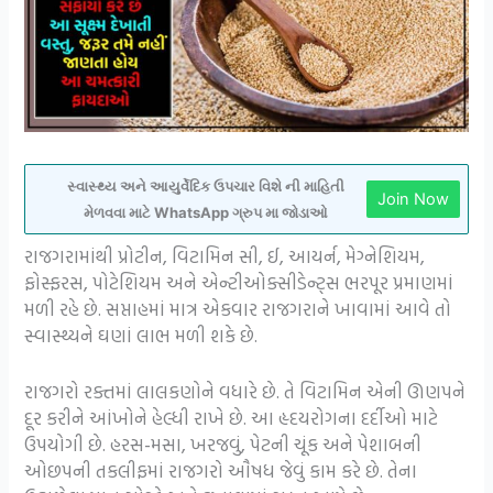
સ્વાસ્થ્ય અને આયુર્વેદિક ઉપચાર વિશે ની માહિતી
Join Now
મેળવવા માટે WhatsApp ગ્રુપ મા જોડાઓ
રાજગરામાંથી પ્રોટીન, વિટામિન સી, ઈ, આયર્ન, મેગ્નેશિયમ,
ફોસ્ફરસ, પોટેશિયમ અને એન્ટીઓક્સીડેન્ટ્સ ભરપૂર પ્રમાણમાં
મળી રહે છે. સપ્તાહમાં માત્ર એકવાર રાજગરાને ખાવામાં આવે તો
સ્વાસ્થ્યને ઘણાં લાભ મળી શકે છે.
રાજગરો રક્તમાં લાલકણોને વધારે છે. તે વિટામિન એની ઊણપને
દૂર કરીને આંખોને હેલ્ધી રાખે છે. આ હૃદયરોગના દર્દીઓ માટે
ઉપયોગી છે. હરસ-મસા, ખરજવું, પેટની ચૂંક અને પેશાબની
ઓછપની તકલીફમાં રાજગરો ઔષધ જેવું કામ કરે છે. તેના