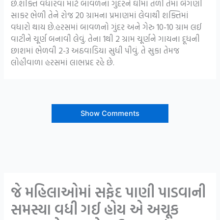
છે.શક્તિ વધારવા માટે બાવળના ગુંદરને ઘીમાં તળી તેમાં બેગણી
સાકર ભેળી તેને રોજ 20 ગ્રામના પ્રમાણમાં લેવાથી શક્તિમાં
વધારો થાય છે.હરસમાં બાવળનો ગુંદર અને ગેરુ 10-10 ગ્રામ લઈ
વાટીને ચૂર્ણ બનાવી લેવું. તેના 1થી 2 ગ્રામ ચૂર્ણને ગાયના દૂધની
છાશમાં ભેળવી 2-3 અઠવાડિયા સુધી પીવું. તે સુકા તેમજ
લોહીવાળા હરસમાં લાભપ્રદ રહે છે.
Show Comments
જે મહિલાઓમાં સફેદ પાણી પાડવાની
સમસ્યા વધી ગઈ હોય એ અચૂક