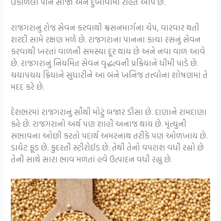
ઉકાળેલા પાન સોજો અને દુખાવામાં રાહત આપે છે.
રાજગરાનું રોજ સેવન કરવાથી શ્વસનમાર્ગના ચેપ, વારંવાર થતી
શરદી સામે રક્ષણ મળે છે. રાજગરાના પાનના કાચા રસનું સેવન
કરવાથી ખરતાં વાળની સમસ્યા દૂર થાય છે અને નવા વાળ આવે
છે. રાજગરાનું નિયમિત સેવન વૃદ્ધત્વની પ્રક્રિયાને ધીમી પાડે છે.
ચયાપચય ક્રિયાને સુધારીને આ બંને ખનિજ તત્ત્વોના શોષણમાં તે
મદદ કરે છે.
દેશભરમાં રાજગરાનું સૌથી મોટું બજાર ડીસા છે. દાણાને રામદાણા
કહે છે. રાજગરાનો અર્થ પણ શાહી અનાજ થાય છે. મૃત્યુની
સંભાવના ઓછી કરતો પદાર્થ અમરનાથ તરીકે પણ ઓળખાય છે.
ડાયેટ ફૂડ છે. કુદરતી સ્ટીરોઈડ છે. તેથી તેનો વપરાશ વધી રહ્યો છે
તેની સાથે સારા ભાવ મળતાં હવે ઉત્પાદન વધી રહ્યું છે.