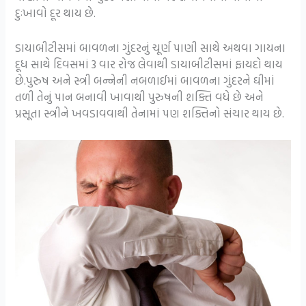
દુઃખાવો દૂર થાય છે.
ડાયાબીટીસમાં બાવળના ગુંદરનું ચૂર્ણ પાણી સાથે અથવા ગાયના
દૂધ સાથે દિવસમાં 3 વાર રોજ લેવાથી ડાયાબીટીસમાં ફાયદો થાય
છે.પુરુષ અને સ્ત્રી બન્નેની નબળાઈમાં બાવળના ગુંદરને ઘીમાં
તળી તેનું પાન બનાવી ખાવાથી પુરુષની શક્તિ વધે છે અને
પ્રસૂતા સ્ત્રીને ખવડાવવાથી તેનામાં પણ શક્તિનો સંચાર થાય છે.