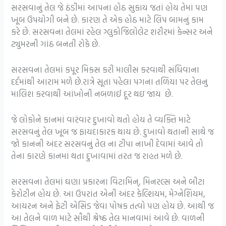
સરસવાનું તેલ જે ઠંડીમાં આપના હોઠ સુકાય જતાં હોય તેમાં પણ
ખૂબ ઉપયોગી બને છે. કારણ તે એક હોઠ માટે લિપ બામનું કામ
કરે છે. સરસવના તેલમાં રહેલ ગ્લુકોજિલોલેટ શરીરમાં કેન્સર અને
ટ્યુમરની ગાંઠ બનતી રોકે છે.
સરસવના તેલમાં કપૂર મિકસ કરી માલીસ કરવાથી સંધિવાના
દર્દમાંથી આરામ મળે છે.રાત્રે સૂતા પહેલા પગના તળિયા પર તેલનુ
માલિશ કરવાથી આંખોની નબળાઈ દૂર થઇ જાય છે.
જે લોકોને કાનમાં વારંવાર દુખાવો થતો હોય તે વ્યક્તિ માટે
સરસવનું તેલ ખૂબ જ ફાયદાકારક થાય છે. દુખાવો થતાની સાથે જ
જો કાનની અંદર સરસવનું તેલ ના ટીપા નાખી દેવામાં આવે તો
તેના કારણે કાનમાં થતા દુખાવામાં તરત જ રાહત મળે છે.
સરસવના તેલમાં ઘણા પ્રકારના વિટામિન્, મિનરલ્સ અને બીટા
કેરોટીન હોય છે. આ ઉપરાંત એની અંદર કેલ્શિયમ, મેગ્નેશિયમ,
આયરન અને ફેટી એસિડ જેવા પોષક તત્વો પણ હોય છે. આથી જ
આ તેલને વાળ માટે સૌથી શ્રેષ્ઠ તેલ માનવામાં આવે છે. વાળની