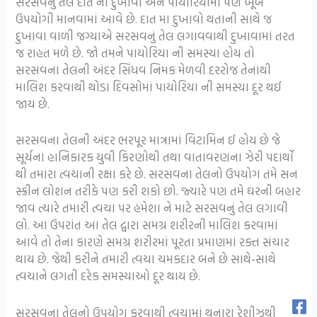
સરસવનું તેલ દાંત ના દુખાવા અને પાયોરિયામાં પણ ખૂબ
ઉપયોગી માનવામાં આવે છે. દાત મા દુખાવો થતાની સાથે જ
દુખાવા વાળી જગ્યાએ સરસવનું તેલ લગાવવાથી દુખાવામાં તરત
જ રાહત મળે છે. જો તમને પાયોરિયા ની સમસ્યા હોય તો
સરસવના તેલની અંદર સિંધવ નિમક મેળવી દરરોજ તેનાથી
માલિશ કરવાથી થોડા દિવસોમાં પાયોરિયા ની સમસ્યા દૂર થઈ
જાય છે.
સરસવના તેલની અંદર ભરપૂર માત્રામાં વિટામિન ઈ હોય છે જે
સૂર્યના હાનિકારક યુવી કિરણોથી તથા વાતાવરણના ઝેરી પદાર્થો
થી તમારા ત્વચાની રક્ષા કરે છે. સરસવના તેલનો ઉપયોગ તમે સન
સ્ક્રીન લોશન તરીકે પણ કરી શકો છો. જ્યારે પણ તમે ઘરની બહાર
જાવ ત્યારે તમારી ત્વચા પર હંમેશા ને માટે સરસવનું તેલ લગાવી
લો. આ ઉપરાંત આ તેલ દ્વારા સમગ્ર શરીરની માલિશ કરવામાં
આવે તો તેના કારણે સમગ્ર શરીરમાં પૂરતા પ્રમાણમાં રક્ત સંચાર
થાય છે. જેથી કરીને તમારી ત્વચા ચમકદાર બને છે સાથે-સાથે
ત્વચાને લગતી દરેક સમસ્યાઓ દૂર થાય છે.
સરસવના તેલનો ઉપયોગ કરવાથી ત્વચામાં થનારા રેશીઝથી