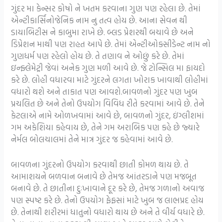
ગુંદર મા કેન્સર કોષો ને ખતમ કરવાના ગુણ પણ રહેલા છે. તેમાં
એન્ટીકાર્સિનોજેનિક નામ નુ તત્વ હોય છે. આના સેવન થી
ડાયાબિટીસ ને કાબુમા રાખે છે. બ્લડ પ્રેશરથી બચાવે છે અને
ડિપ્રેશન માથી પણ રાહત આપે છે. તેમાં એન્ટીઓક્સીડેન્ટ નામ નો
ગુણધર્મ પણ રહેલો હોય છે. તે તણાવ ને ઓછું કરે છે. તેમાં
ઇન્ફ્લેમેટ્રી જેવાં અનેક ગુણ મળી આવે છે. જે ટોન્સિલ મા ફાયદો
કરે છે. લોહી વધારવા માટે ગુંદરને લગતા ખોરાક ખાવાથી લોહીમાં
વધારો થશે અને તાકાત પણ આવશે.બાવળનો ગુંદર પણ ખુબ
પ્રચલિત છે અને તેનો ઉપયોગ વિવિધ રીતે કરવામાં આવે છે. તેને
કેટલાએ નામે ઓળખવામાં આવે છે, બાવળનો ગુંદર, ઇંગ્લીશમાં
ગમ અકેશિયા કહેવાય છે, તેને ગમ અરાબિક પણ કહે છે જ્યારે
નેર્મલ બોલચાલમાં તેને માત્ર ગુંદર જ કહેવામાં આવે છે.
બાવળના ગુંદરનો ઉપયોગ કરવાથી છાતી કોમળ થાય છે. તે
આમાશયને બળવાન બનાવે છે તેમજ આંતરડાને પણ મજબૂત
બનાવે છે. તે છાતીના દુઃખાવાને દૂર કરે છે, તેમજ ગળાનો અવાજ
પણ સ્પષ્ટ કરે છે. તેનો ઉપયોગ ફેફસાં માટે ખુબ જ લાભપ્રદ હોય
છે. તેનાથી શરીરમાં ધાતુનો વધારો થાય છે અને તે વીર્ય વધારે છે.