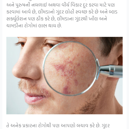
અને પુરુષની નબળાઈ અથવા વીર્ય વિકાર દૂર કરવા માટે પણ
કરવામાં આવે છે, લીંમડાનો ગુંદર લોહી સ્વચ્છ કરે છે અને બ્લડ
સર્ક્યુલેશન પણ ઠીક કરે છે, લીંમડાના ગુંદરથી ખીલ અને
ચામડીના રોગોમાં લાભ થાય છે.
તે અનેક પ્રકારના રોગોથી પણ આપણો બચાવ કરે છે. ગુંદર