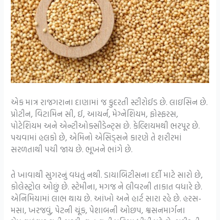
એક માત્ર રાજગરાના દાણામાં જ કુદરતી સ્ટીરોઈડ છે. લાઇસિન છે.
પ્રોટીન, વિટામિન સી, ઈ, આયર્ન, મેગ્નેશિયમ, ફોસ્ફરસ,
પોટેશિયમ અને એન્ટીઓક્સીડેન્ટ્સ છે. કેલ્શિયમથી ભરપૂર છે.
પચવામાં હલકો છે, એમિનો એસિડ્સને કારણે તે શરીરમાં
સરળતાથી પચી જાય છે. ભૂખને ભાંગે છે.
તે ખાવાથી સુગરનું વધતું નથી. ડાયાબિટીસના દર્દી માટે સારો છે,
કોલેસ્ટ્રોલ ઓછું છે. સ્ટેમીના, મગજ ને લીવરની તાકાત વધારે છે.
એનિમિયામાં લાભ થાય છે. આંખો અને હાર્ટ સારા રહે છે. હરસ-
મસા, ખરજવું, પેટની ચૂંક, પેશાબની ઓછપ, શ્વસનમાર્ગના