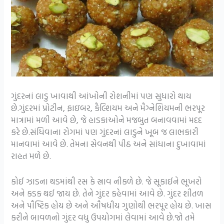
ગુંદરનાં લાડુ ખાવાથી આંખોની રોશનીમાં પણ સુધારો થાય
છે.ગુંદરમાં પ્રોટીન, ફાઇબર, કૈલ્શિયમ અને મૈગ્નેશિયમની ભરપૂર
માત્રામાં મળી આવે છે, જે હાડકાઓને મજબુત બનાવવામાં મદદ
કરે છે.સંધિવાના રોગમાં પણ ગુંદરનાં લાડુને ખૂબ જ લાભકારી
માનવામાં આવે છે. તેમના સેવનથી પીઠ અને સાંધાના દુખાવામાં
રાહત મળે છે.
કોઈ ઝાડના થડમાંથી રસ કે સ્રાવ નીકળે છે. જે સૂકાઈને ભૂખરો
અને કડક થઈ જાય છે. તેને ગુંદર કહેવામાં આવે છે. ગુંદર શીતળ
અને પૌષ્ટિક હોય છે અને ઔષધીય ગુણોથી ભરપૂર હોય છે. ખાસ
કરીને બાવળનો ગુંદર વધુ ઉપયોગમાં લેવામાં આવે છે.જો તમે