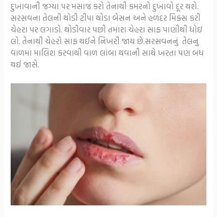
દુખાવાની જગ્યા પર મસાજ કરો તેનાથી કમરનો દુખાવો દૂર થશે.
સરસવના તેલની થોડી ટીંપા થોડા બેસન અને હળદર મિક્સ કરી
ચેહરા પર લગાડો. થોડીવાર પછી તમારા ચેહરા સાફ પાણીથી ધોઇ
લો. તેનાથી ચેહરો સાફ થઈને નિખરી જાય છે.સરસવનનું તેલનુ
વાળમાં માલિશ કરવાથી વાળ લાંબા થવાની સાથે ખરતા પણ બંધ
થઈ જાસે.