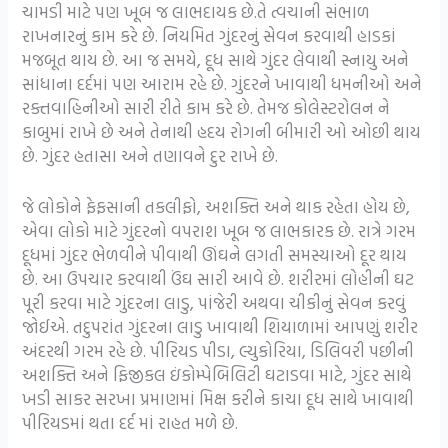
ચામડી માટે પણ ખૂબ જ લાભદાયક છે.તે ત્વચાની સંભાળ
રાખનારનું કામ કરે છે. નિયમિત ગુંદરનું સેવન કરવાથી હાડકાં
મજબૂત થાય છે. આ જ સમયે, દૂધ સાથે ગુંદર લેવાથી સ્નાયુ અને
સાંધાના દર્દમાં પણ આરામ રહે છે. ગુંદરને ખાવાથી ધમનીઓ અને
રક્તવાહિનીઓ સારી રીતે કામ કરે છે. તેમજ કોલેસ્ટરોલન ને
કાબુમાં રાખે છે અને તેનાથી હદય રોગની બીમારી ઓ ઓછી થાય
છે. ગુંદર હતાસા અને તણાવને દુર રાખે છે.
જે લોકોને ફેફસાની તકલીફો, અશક્તિ અને થાક રહેતા હોય છે,
એવા લોકો માટે ગુંદરનો વપરાશ ખૂબ જ લાભકારક છે. રાત્રે ગરમ
દૂધમાં ગુંદર ભેળવીને પીવાથી ઊંઘને લગતી સમસ્યાઓ દૂર થાય
છે. આ ઉપચાર કરવાથી ઉંઘ સારી આવે છે. શરીરમાં લોહીની ઘટ
પૂરી કરવા માટે ગુંદરના લાડુ, પાંજેરી અથવા ચીકીનું સેવન કરવું
જોઈએ. તદુપરાંત ગુંદરના લાડુ ખાવાથી શિયાળામાં આપણું શરીર
અંદરથી ગરમ રહે છે. પીરિયડ પીડા, લ્યુકોરિયા, ડિલિવરી પછીની
અશક્તિ અને ફિજીકલ ઇંકોમ્પેબિલિટી ઘટાડવા માટે, ગુંદર સાથે
ખડી સાકર સરખા પ્રમાણમાં મિક્ષ કરીને કાચા દૂધ સાથે ખાવાથી
પીરિયડમાં થતા દર્દ માં રાહત મળે છે.