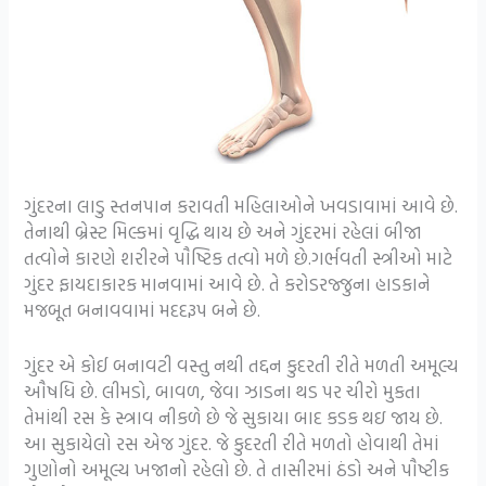
ગુંદરના લાડુ સ્તનપાન કરાવતી મહિલાઓને ખવડાવામાં આવે છે.
તેનાથી બ્રેસ્ટ મિલ્કમાં વૃદ્ધિ થાય છે અને ગુંદરમાં રહેલાં બીજા
તત્વોને કારણે શરીરને પૌષ્ટિક તત્વો મળે છે.ગર્ભવતી સ્ત્રીઓ માટે
ગુંદર ફાયદાકારક માનવામાં આવે છે. તે કરોડરજ્જુના હાડકાને
મજબૂત બનાવવામાં મદદરૂપ બને છે.
ગુંદર એ કોઈ બનાવટી વસ્તુ નથી તદ્દન કુદરતી રીતે મળતી અમૂલ્ય
ઔષધિ છે. લીમડો, બાવળ, જેવા ઝાડના થડ પર ચીરો મુકતા
તેમાંથી રસ કે સ્ત્રાવ નીકળે છે જે સુકાયા બાદ કડક થઇ જાય છે.
આ સુકાયેલો રસ એજ ગુંદર. જે કુદરતી રીતે મળતો હોવાથી તેમાં
ગુણોનો અમૂલ્ય ખજાનો રહેલો છે. તે તાસીરમાં ઠંડો અને પૌષ્ટીક