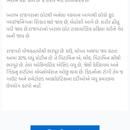
ખરાબ થઈ જાય છે જે શરીર માટે હાનિકારક છે.
ખરાબ રાજગરાના લોટથી બનેલા પકવાન ખાવાથી લોકો ફૂડ
પ્વાઈજનિંગના શિકાર થઈ જાય છે, બેહોશી આવે છે. શરીર ઢીલું
પડી જાય છે.રાજગરાનો ખરાબ લોટ રાસાયણિક પ્રક્રિયા કરીને ઝેર
બની જાય છે.
રાજગરો પોષકતત્વોથી ભરપૂર છે. ઘઉં, ચોખા અથવા જવ કરતાં
આમાં 30% વધુ પ્રોટીન છે. તે વિટામિન એ, બી6, વિટામિન સીથી
ભરપૂર છે. તેમાં ઓક્ઝિલિક એસિડ વધુ છે, જેથી કેલ્શિયમ અને
ઝિંકનું શરીરમાં એબ્સોર્બશન ઓછું થાય છે. કિડનીના રોગી તેમ જ
ગાઉટ અને રુમેટોઇડ આર્થ્રાઇટિસના દર્દીઓએ વધુ પ્રમાણમાં
ઉપયોગ કરવો નહીં.