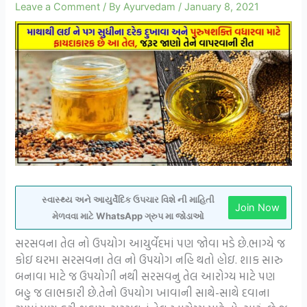
Leave a Comment
/ By
Ayurvedam
/
January 8, 2021
સ્વાસ્થ્ય અને આયુર્વેદિક ઉપચાર વિશે ની માહિતી
Join Now
મેળવવા માટે WhatsApp ગ્રુપ મા જોડાઓ
સરસવના તેલ નો ઉપયોગ આયુર્વેદમાં પણ જોવા મડે છે.ભાગ્યે જ
કોઇ ઘરમા સરસવના તેલ નો ઉપયોગ નહિ થતો હોઇ. શાક સારુ
બનાવા માટે જ ઉપયોગી નથી સરસવનુ તેલ આરોગ્ય માટે પણ
બહુ જ લાભકારી છે.તેનો ઉપયોગ ખાવાની સાથે-સાથે દવાના