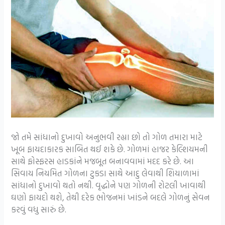
જો તમે સાંધાનો દુખાવો અનુભવી રહ્યા છો તો ગોળ તમારા માટે
ખૂબ ફાયદાકારક સાબિત થઈ શકે છે. ગોળમાં હાજર કેલ્શિયમની
સાથે ફોસ્ફરસ હાડકાંને મજબૂત બનાવવામાં મદદ કરે છે. આ
સિવાય નિયમિત ગોળના ટુકડા સાથે આદુ લેવાથી શિયાળામાં
સાંધાનો દુખાવો થતો નથી. વૃદ્ધોને પણ ગોળની રોટલી ખાવાથી
ઘણો ફાયદો થશે, તેથી દરેક ભોજનમાં ખાંડને બદલે ગોળનું સેવન
કરવું વધુ સારું છે.