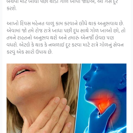
બચવા માટે ખાધા પછી થોડો ગોળ ખાવો જોઈએ, આ ગેસ દૂર
કરશે.
આખો દિવસ મહેનત વાળું કામ કરવાને લીધે થાક અનુભવાય છે.
એવામાં જો તમે રોજ રાત્રે ખાધા પછી દૂધ સાથે ગોળ ખાઓ છો, તો
તમને રાહતનો અનુભવ થશે અને તમારું એનર્જી લેવલ પણ
વધશે. એટલે કે થાક કે નબળાઈ દૂર કરવા માટે રાત્રે ગોળનું સેવન
કરવું એક સારો ઉપાય છે.