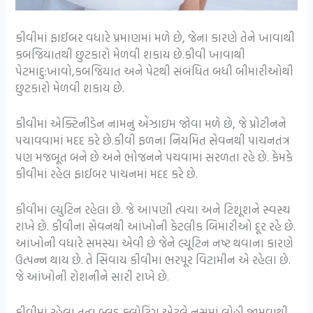
કીવીમાં ફાઈબર વધારે પ્રમાણમાં મળે છે, જેના કારણે તેને ખાવાથી
કબજિયાતથી છુટકારો મેળવી શકાય છે.કીવી ખાવાથી
પેટમાંદુ:ખાવો,કબજિયાત અને પેટથી સંબંધિત બધી બીમારીઓથી
છુટકારો મેળવી શકાય છે.
કીવીમાં એક્ટિનીડેન નામનું એંઝાઇમ જોવા મળે છે, જે પ્રોટીનને
પચાવવામાં મદદ કરે છે.કીવી ફળના નિયમિત સેવનથી પાચનતંત્ર
પણ મજબૂત બને છે અને ભોજનને પચવામાં સરળતા રહે છે. કેમકે
કીવીમાં રહેલ ફાઈબર પાચનમાં મદદ કરે છે.
કીવીમાં લ્યુટિન રહેલા છે. જે આપણી ત્વચા અને ટિશૂશને સ્વસ્થ
રાખે છે. કીવીના સેવનથી આંખોની કેટલીક બિમારીઓ દૂર રહે છે.
આંખોની વધારે સમસ્યા એવી છે જેને લ્યૂટિન નષ્ટ થવાના કારણે
ઉત્પન્ન થાય છે. તે સિવાય કીવીમાં ભરપૂર વિટામીન એ રહેલા છે.
જે આંખોની રોશનીને સારી રાખે છે.
કીવીમાં રહેલા તત્વ બ્લડ ક્લોટિંગ એટલે નસમાં લોહી જામવાથી