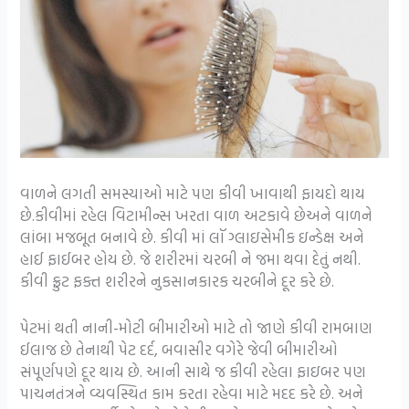
વાળને લગતી સમસ્યાઓ માટે પણ કીવી ખાવાથી ફાયદો થાય
છે.કીવીમાં રહેલ વિટામીન્સ ખરતા વાળ અટકાવે છેઅને વાળને
લાંબા મજબૂત બનાવે છે. કીવી માં લૉ ગ્લાઇસેમીક ઇન્ડેક્ષ અને
હાઈ ફાઈબર હોય છે. જે શરીરમાં ચરબી ને જમા થવા દેતું નથી.
કીવી ફ્રુટ ફક્ત શરીરને નુકસાનકારક ચરબીને દૂર કરે છે.
પેટમાં થતી નાની-મોટી બીમારીઓ માટે તો જાણે કીવી રામબાણ
ઈલાજ છે તેનાથી પેટ દર્દ, બવાસીર વગેરે જેવી બીમારીઓ
સંપૂર્ણપણે દૂર થાય છે. આની સાથે જ કીવી રહેલા ફાઇબર પણ
પાચનતંત્રને વ્યવસ્થિત કામ કરતા રહેવા માટે મદદ કરે છે. અને