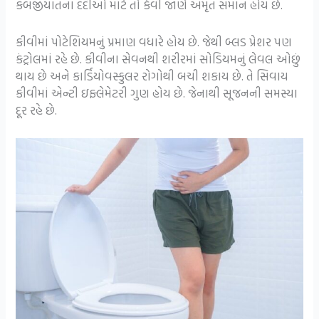
કબજીયાતના દર્દીઓ માટે તો કેવી જાણે અમૃત સમાન હોય છે.
કીવીમાં પોટેશિયમનું પ્રમાણ વધારે હોય છે. જેથી બ્લડ પ્રેશર પણ
કંટ્રોલમાં રહે છે. કીવીના સેવનથી શરીરમાં સોડિયમનું લેવલ ઓછું
થાય છે અને કાર્ડિયોવસ્કુલર રોગોથી બચી શકાય છે. તે સિવાય
કીવીમાં એન્ટી ઇફ્લેમેટરી ગુણ હોય છે. જેનાથી સૂજનની સમસ્યા
દૂર રહે છે.