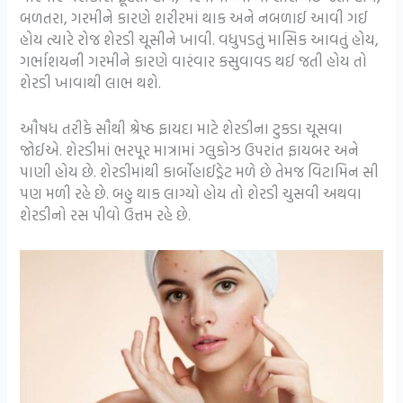
બળતરા, ગરમીને કારણે શરીરમાં થાક અને નબળાઈ આવી ગઈ
હોય ત્યારે રોજ શેરડી ચૂસીને ખાવી. વધુપડતું માસિક આવતું હોય,
ગર્ભાશયની ગરમીને કારણે વારંવાર કસુવાવડ થઈ જતી હોય તો
શેરડી ખાવાથી લાભ થશે.
ઔષધ તરીકે સૌથી શ્રેષ્ઠ ફાયદા માટે શેરડીના ટુકડા ચૂસવા
જોઈએ. શેરડીમાં ભરપૂર માત્રામાં ગ્લુકોઝ ઉપરાંત ફાયબર અને
પાણી હોય છે. શેરડીમાંથી કાર્બોહાઈડ્રેટ મળે છે તેમજ વિટામિન સી
પણ મળી રહે છે. બહુ થાક લાગ્યો હોય તો શેરડી ચુસવી અથવા
શેરડીનો રસ પીવો ઉત્તમ રહે છે.