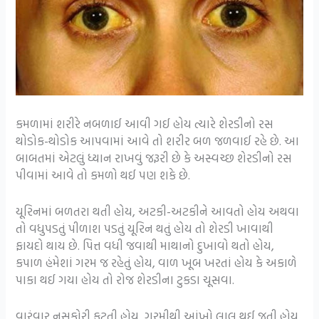
કમળામાં શરીરે નબળાઈ આવી ગઈ હોય ત્યારે શેરડીનો રસ
થોડોક-થોડોક આપવામાં આવે તો શરીર બળ જળવાઈ રહે છે. આ
બાબતમાં એટલું ધ્યાન રાખવું જરૂરી છે કે અસ્વચ્છ શેરડીનો રસ
પીવામાં આવે તો કમળો થઈ પણ શકે છે.
યૂરિનમાં બળતરા થતી હોય, અટકી-અટકીને આવતો હોય અથવા
તો વધુપડતું પીળાશ પડતું યૂરિન થતું હોય તો શેરડી ખાવાથી
ફાયદો થાય છે. પિત્ત વધી જવાથી માથાનો દુખાવો થતો હોય,
કપાળ હંમેશાં ગરમ જ રહેતું હોય, વાળ ખૂબ ખરતાં હોય કે અકાળે
પાકા થઈ ગયા હોય તો રોજ શેરડીના ટુકડા ચૂસવા.
વારંવાર નસકોરી ફૂટતી હોય, ગરમીથી આંખો લાલ થઈ જતી હોય,