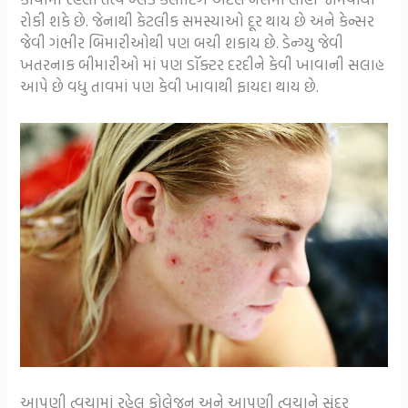
રોકી શકે છે. જેનાથી કેટલીક સમસ્યાઓ દૂર થાય છે અને કેન્સર
જેવી ગંભીર બિમારીઓથી પણ બચી શકાય છે. ડેન્ગ્યુ જેવી
ખતરનાક બીમારીઓ માં પણ ડૉક્ટર દરદીને કેવી ખાવાની સલાહ
આપે છે વધુ તાવમાં પણ કેવી ખાવાથી ફાયદા થાય છે.
આપણી ત્વચામાં રહેલ કોલેજન અને આપણી ત્વચાને સુંદર