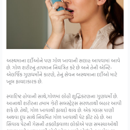
અસ્થમાના દર્દીઓને પણ ગોળ ખાવાની સલાહ આપવામાં આવે
છે. ગોળ શરીરનું તાપમાન નિયંત્રિત કરે છે અને તેની એન્ટિ-
એલર્જિક ગુણધર્મોને કારણે, તેનું સેવન અસ્થમાના દર્દીઓ માટે
ખૂબ ફાયદાકારક છે.
સ્વાદિષ્ટ હોવાની સાથે,ગોળમાં લોહી શુદ્ધિકરણના ગુણધર્મો છે.
આનાથી શરીરના તમામ ઝેરી સબસ્ટ્રેટ્સ સરળતાથી બહાર આવી
શકે છે. તેથી, ગોળ ખાવાથી ફાયદો થાય છે. એક ગ્લાસ પાણી
અથવા દૂધ સાથે નિયમિત ગોળ ખાવાથી પેટ ફીટ રહે છે. આ
સિવાય પેટની ગેસની તકલીફવાળા લોકોએ પણ સમસ્યાઓથી