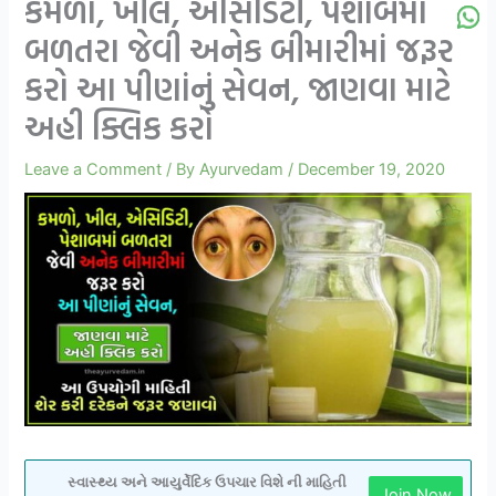
કમળો, ખીલ, એસિડિટી, પેશાબમાં
બળતરા જેવી અનેક બીમારીમાં જરૂર
કરો આ પીણાંનું સેવન, જાણવા માટે
અહી ક્લિક કરો
Leave a Comment
/ By
Ayurvedam
/
December 19, 2020
સ્વાસ્થ્ય અને આયુર્વેદિક ઉપચાર વિશે ની માહિતી
Join Now