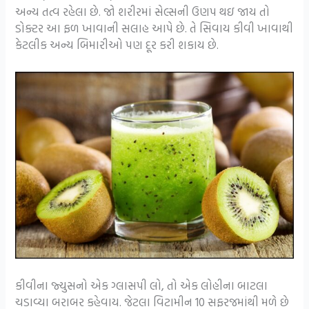
અન્ય તત્વ રહેલા છે. જો શરીરમાં સેલ્સની ઉણપ થઇ જાય તો
ડોક્ટર આ ફળ ખાવાની સલાહ આપે છે. તે સિવાય કીવી ખાવાથી
કેટલીક અન્ય બિમારીઓ પણ દૂર કરી શકાય છે.
કીવીના જ્યુસનો એક ગ્લાસપી લો, તો એક લોહીના બાટલા
ચડાવ્યા બરાબર કહેવાય. જેટલા વિટામીન 10 સફરજમાંથી મળે છે