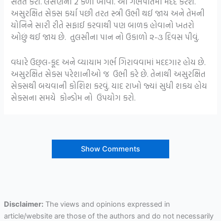
સતત કરો. લસણની 2 કળી ખાવો. આ ગર્ભપાતમાં મદદ કરશે.
અસુરક્ષિત સેક્સ કર્યા પછી તરત સ્ત્રી ઉભી થઈ જાય અને તેમની
યોનિને સારી રીતે સફાઈ કરવાથી પણ બાળક હોવાનો ખતરો
ઓછું થઈ જાય છે. તુલસીના પાન નો ઉકાળો ૨-૩ દિવસ પીવું.
વધારે ઉછ્લ-કૂદ અને વ્યાયામ ગર્ભ ગિરાવવામાં મદદગાર હોય છે.
અસુરક્ષિત સેક્સ પરેશાનીઓ જ ઉભી કરે છે. તેનાથી અસુરક્ષિત
સેક્સથી બચવાની કોશિશ કરવું. યાદ રાખો જ્યાં સુધી શકય હોય
સેક્સના સમયે કોન્ડોમ નો ઉપયોગ કરો.
Show Comments
Disclaimer:
The views and opinions expressed in
article/website are those of the authors and do not necessarily