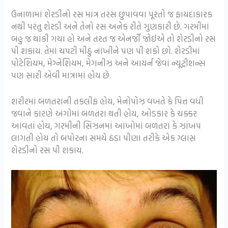
ઉનાળામાં શેરડીનો રસ માત્ર તરસ છુપાવવા પૂરતો જ ફાયદાકારક
નથી પરંતુ શેરડી અને તેનો રસ અનેક રીતે ગુણકારી છે. ગરમીમાં
બહુ જ થાકી ગયા હો અને તરત જ એનર્જી જોઈએ તો શેરડીનો રસ
પી શકાય. તેમાં ચપટી મીઠું નાખીને પણ પી શકો છો. શેરડીમાં
પોટેશિયમ, મેગ્નેશિયમ, મેગનીઝ અને આયર્ન જેવાં ન્યૂટ્રીશન્સ
પણ સારી એવી માત્રામાં હોય છે.
શરીરમાં બળતરાની તકલીફ હોય, મેનોપોઝ વખતે કે પિત્ત વધી
જવાને કારણે અંગોમાં બળતરા થતી હોય, ઓડકાર કે ચક્કર
આવતાં હોય, ગરમીની સિઝનમાં આંખોમાં બળતરા કે ઝાંખપ
લાગતી હોય તો બપોરના સમયે ઠંડા પીણા તરીકે એક ગ્લાસ
શેરડીનો રસ પી શકાય.