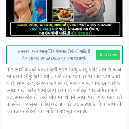
સ્વાસ્થ્ય અને આયુર્વેદિક ઉપચાર વિશે ની માહિતી
Join Now
મેળવવા માટે WhatsApp ગ્રુપ મા જોડાઓ
મોટાભાગે બધાને ખાધા પછી કંઈક ગળ્યું ખાવું પસંદ હોય છે. અને
જો ઘરમાં બીજું કંઈ ગળ્યું ન મળે તો એવામાં લોકો ગોળ પણ ખાઈ
લે છે. લોકો એવું એટલા માટે કરે છે, કારણ કે કહેવામાં આવે છે કે
ખાધા પછી કંઈક ગળ્યું ખાવું આપણા શરીરની પાચનક્રિયા માટે
ઘણુ સારું હોય છે. અને એવામાં જો તમે ખાધા પછી ગોળ ખાવ છો
તો સોના પર સુહાગા જેવું થઈ જાય છે. હા, કારણ કે ગોળ ખાવાથી
આપણા શરીરની પાચનક્રિયા મજબૂત થાય છે.