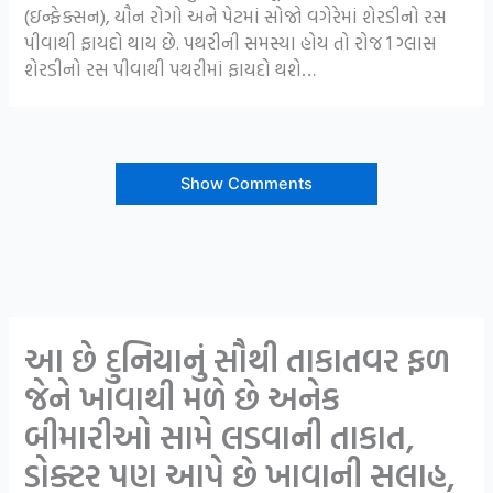
(ઇન્ફેક્સન), યૌન રોગો અને પેટમાં સોજો વગેરેમાં શેરડીનો રસ
પીવાથી ફાયદો થાય છે. પથરીની સમસ્યા હોય તો રોજ 1 ગ્લાસ
શેરડીનો રસ પીવાથી પથરીમાં ફાયદો થશે…
Show Comments
આ છે દુનિયાનું સૌથી તાકાતવર ફળ
જેને ખાવાથી મળે છે અનેક
બીમારીઓ સામે લડવાની તાકાત,
ડોક્ટર પણ આપે છે ખાવાની સલાહ,