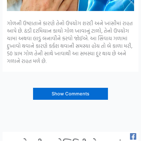
ગોળની ઉષ્ણતાને કારણે તેનો ઉપયોગ શરદી અને ખાંસીમાં રાહત
આપે છે. ઠંડી દરમિયાન કાચો ગોળ ખાવાનું ટાળો, તેનો ઉપયોગ
ચામાં અથવા લાડુ બનાવીને કરવો જોઈએ. આ સિવાય ગળામાં
દુખાવો થવાને કારણે કર્કશ થવાની સમસ્યા હોય તો બે કાળા મરી,
50 ગ્રામ ગોળ તેની સાથે ખાવાથી આ સમસ્યા દૂર થાય છે અને
ગળાને રાહત મળે છે.
Show Comments