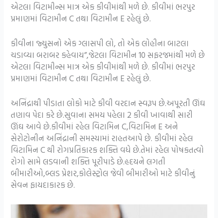
એટલા વિટામીન્સ માત્ર એક કીવીમાંથી મળે છે. કીવીમાં ભરપુર
પ્રમાણમાં વિટામીન C તથા વિટામીન E રહેલું છે.
કીવીના જ્યુસનો એક ગ્લાસપી લો, તો એક લોહીના બાટલા
ચડાવ્યા બરાબર કહેવાય”,જેટલા વિટામીન 10 સફરજમાંથી મળે છે
એટલા વિટામીન્સ માત્ર એક કીવીમાંથી મળે છે. કીવીમાં ભરપુર
પ્રમાણમાં વિટામીન C તથા વિટામીન E રહેલું છે.
અનિંદ્રાથી પીડાતા લોકો માટે કીવી વરદાન સ્વરૂપ છે.અપૂરતી ઊંઘ
તણાવ પેદા કરે છે.સુવાના સમય પહેલા 2 કીવી ખાવાથી સારી
ઊંઘ આવે છે.કીવીમાં રહેલ વિટામિન C,વિટામિન E અને
સેરોટોનીન અનિંદ્રાની સમસ્યામાં રાહતઆપે છે. કીવીમાં રહેલ
વિટામિન C થી રોગપ્રતિકારક શક્તિ વધે છે.તેમાં રહેલ પોષકતત્વો
રોગો સામે લડવાની શક્તિ પૂરીપાડે છે.હૃદયને લગતી
બીમારીઓ,બ્લડ પ્રેશર,કોલેસ્ટ્રોલ જેવી બીમારીઓ માટે કીવીનું
સેવન ફાયદાકારક છે.