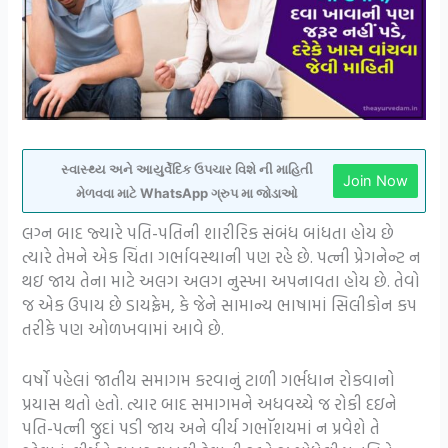
સ્વાસ્થ્ય અને આયુર્વેદિક ઉપચાર વિશે ની માહિતી
Join Now
મેળવવા માટે WhatsApp ગ્રુપ મા જોડાઓ
લગ્ન બાદ જ્યારે પતિ-પતિની શારીરિક સંબંધ બાંધતા હોય છે
ત્યારે તેમને એક ચિંતા ગર્ભાવસ્થાની પણ રહે છે. પત્ની પ્રેગનેન્ટ ન
થઇ જાય તેના માટે અલગ અલગ નુસ્ખા અપનાવતા હોય છે. તેવો
જ એક ઉપાય છે ડાયફ્રેમ, કે જેને સામાન્ય ભાષામાં સિલીકોન કપ
તરીકે પણ ઓળખવામાં આવે છે.
વર્ષો પહેલાં જાતીય સમાગમ કરવાનું ટાળી ગર્ભધાન રોકવાનો
પ્રયાસ થતો હતો. ત્યાર બાદ સમાગમને અધવચ્ચે જ રોકી દઇને
પતિ-પત્ની જુદાં પડી જાય અને વીર્ય ગભૉશયમાં ન પ્રવેશે તે