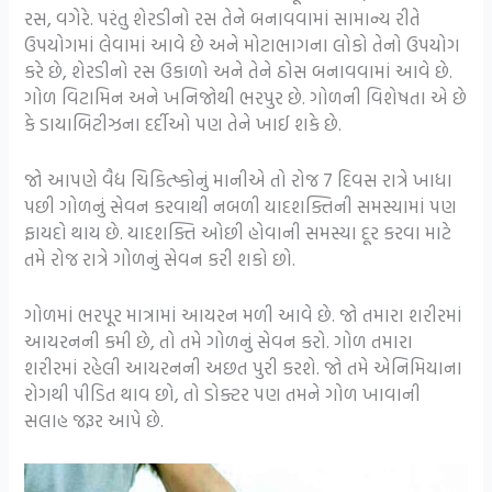
રસ, વગેરે. પરંતુ શેરડીનો રસ તેને બનાવવામાં સામાન્ય રીતે
ઉપયોગમાં લેવામાં આવે છે અને મોટાભાગના લોકો તેનો ઉપયોગ
કરે છે, શેરડીનો રસ ઉકાળો અને તેને ઠોસ બનાવવામાં આવે છે.
ગોળ વિટામિન અને ખનિજોથી ભરપુર છે. ગોળની વિશેષતા એ છે
કે ડાયાબિટીઝના દર્દીઓ પણ તેને ખાઈ શકે છે.
જો આપણે વૈદ્ય ચિકિત્ષ્કોનું માનીએ તો રોજ 7 દિવસ રાત્રે ખાધા
પછી ગોળનું સેવન કરવાથી નબળી યાદશક્તિની સમસ્યામાં પણ
ફાયદો થાય છે. યાદશક્તિ ઓછી હોવાની સમસ્યા દૂર કરવા માટે
તમે રોજ રાત્રે ગોળનું સેવન કરી શકો છો.
ગોળમાં ભરપૂર માત્રામાં આયરન મળી આવે છે. જો તમારા શરીરમાં
આયરનની કમી છે, તો તમે ગોળનું સેવન કરો. ગોળ તમારા
શરીરમાં રહેલી આયરનની અછત પુરી કરશે. જો તમે એનિમિયાના
રોગથી પીડિત થાવ છો, તો ડોક્ટર પણ તમને ગોળ ખાવાની
સલાહ જરૂર આપે છે.