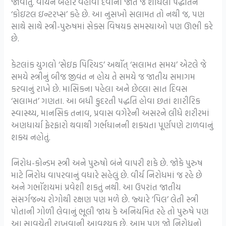
જોવાતું. વીર્યને બહાર વહાવી દેવાની જાતે જ શોધેલી પદ્ધતિને
‘કોઇટલ ઇન્ટરપ્સ’ કહે છે. આ નુસખો સલામત તો નથી જ, પણ
સાથે સાથે સ્ત્રી-પુરુષમાં સેક્સ વિષયક સમસ્યાઓ પણ ઊભી કરે
છે.
કેટલાંક યુગલો ‘સેઇફ પિરિયડ’ અથૉત્ ‘સલામત સમય’ એટલે જે
સમયે સ્ત્રીનું બીજ જીવંત ન હોય તે સમયે જ જાતીય સમાગમ
કરવાનું રાખે છે. માસિકના પહેલા અને છેલ્લા સાત દિવસ
‘સલામત’ ગણતા. આ બધી કુદરતી પદ્ધતિ હોવા છતાં શારીરિક
સ્વાસ્થ્ય, માનસિક તનાવ, પ્રવાસ વગેરેની અસરને લીધે શરીરમાં
અણધાર્યા ફેરફારો થવાથી ગર્ભધાનની શક્યતા પૂર્ણપણે ટાળવાનું
શક્ય નહોતું.
નિરોધ-કોન્ડમ સ્ત્રી અને પુરુષો બંને વાપરી શકે છે. જોકે પુરુષ
માટે નિરોધ વાપરવાનું વધારે સહેલું છે. વીર્ય નિરોધમાં જ રહે છે
અને ગભૉશયમાં પ્રવેશી શકતું નથી. આ ઉપરાંત જાતીય
સંસર્ગજન્ય રોગોથી રક્ષણ પણ મળે છે. જ્યારે ‘પિલ’ લેતી સ્ત્રી
પોતાની ગોળી લેવાનું ભૂલી જાય કે અનિયમિત રહે તો પુરુષે પણ
આ સાવચેતી રાખવાની આવશ્યક છે. આમ પણ જો નિરોધનો