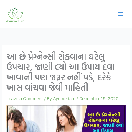
Skip
to
content
આ છે પ્રેગ્નેન્સી રોકવાના ઘરેલુ
ઉપચાર, જાણી લ્યો આ ઉપાય દવા
ખાવાની પણ જરૂર નહીં પડે, દરેકે
ખાસ વાંચવા જેવી માહિતી
Leave a Comment
/ By
Ayurvedam
/
December 19, 2020