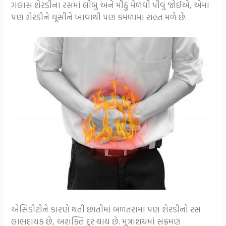
ગલાસ શેરડીના રસમાં લીંબુ અને મીઠું મેળવી પીવું જોઈએ, એમાં
પણ શેરડીને ચૂસીને ખાવાથી પણ કમળામાં રાહત મળે છે.
એસિડીટીને કારણે થતી છાતીમાં બળતરામાં પણ શેરડીનો રસ
લાભદાયક છે, અશક્તિ દુર થાય છે. મૂત્રાશયમાં સંક્રમણ