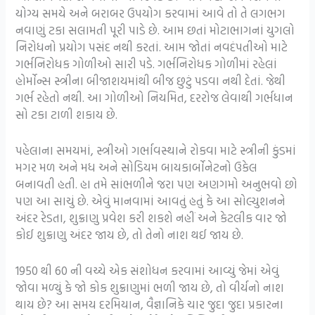
યોગ્ય સમયે અને બરાબર ઉપયોગ કરવામાં આવે તો તે લગભગ
નવાણું ટકા સલામતી પૂરી પાડે છે. આમ છતાં મોટાભાગનાં યુગલો
નિરોધનો પ્રયોગ પસંદ નથી કરતાં. આમ જોતાં નવદંપતીઓ માટે
ગર્ભનિરોધક ગોળીઓ સારી પડે. ગર્ભનિરોધક ગોળીમાં રહેલાં
હોર્મોન્સ સ્ત્રીના બીજાશયમાંથી બીજ છુટું પડવા નથી દેતાં. જેથી
ગર્ભ રહેતો નથી. આ ગોળીઓ નિયમિત, દરરોજ લેવાથી ગર્ભધાન
સો ટકા ટાળી શકાય છે.
પહેલાના સમયમાં, સ્ત્રીઓ ગર્ભાવસ્થાને રોકવા માટે સ્ત્રીની કુંડમાં
મગર મળ અને મધ અને સોડિયમ બાયકાર્બોનેટનો ઉકેલ
બનાવતી હતી. હા તમે સાંભળીને જરા પણ અણગમો અનુભવો છો
પણ આ સાચું છે. એવું માનવામાં આવતું હતું કે આ સોલ્યુશનને
અંદર રેડતા, શુક્રાણુ પ્રવેશ કરી શકશે નહીં અને કેટલીક વાર જો
કોઈ શુક્રાણુ અંદર જાય છે, તો તેનો નાશ થઈ જાય છે.
1950 થી 60 ની વચ્ચે એક સંશોધન કરવામાં આવ્યું જેમાં એવું
જોવા મળ્યું કે જો કોક શુક્રાણુમાં ભળી જાય છે, તો વીર્યનો નાશ
થાય છે? આ સમય દરમિયાન, વૈજ્ઞાનિકે ચાર જુદા જુદા પ્રકારના