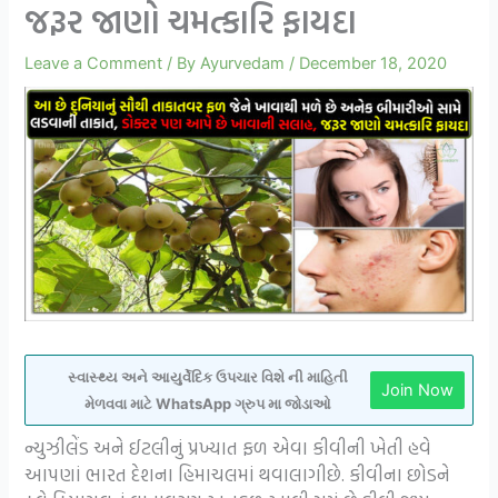
જરૂર જાણો ચમત્કારિ ફાયદા
Leave a Comment
/ By
Ayurvedam
/
December 18, 2020
સ્વાસ્થ્ય અને આયુર્વેદિક ઉપચાર વિશે ની માહિતી
Join Now
મેળવવા માટે WhatsApp ગ્રુપ મા જોડાઓ
ન્યુઝીલેંડ અને ઈટલીનું પ્રખ્યાત ફળ એવા કીવીની ખેતી હવે
આપણાં ભારત દેશના હિમાચલમાં થવાલાગીછે. કીવીના છોડને