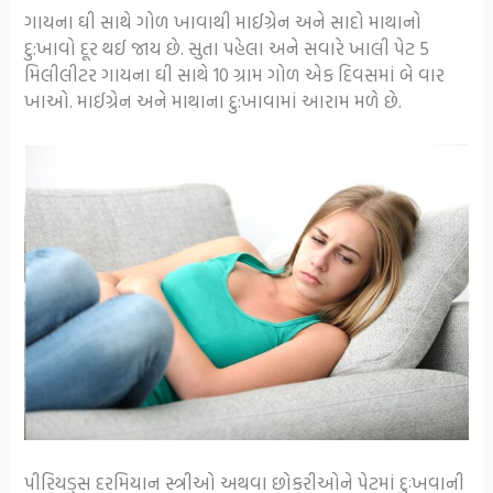
ગાયના ઘી સાથે ગોળ ખાવાથી માઈગ્રેન અને સાદો માથાનો
દુ:ખાવો દૂર થઈ જાય છે. સુતા પહેલા અને સવારે ખાલી પેટ 5
મિલીલીટર ગાયના ઘી સાથે 10 ગ્રામ ગોળ એક દિવસમાં બે વાર
ખાઓ. માઈગ્રેન અને માથાના દુ:ખાવામાં આરામ મળે છે.
પીરિયડ્સ દરમિયાન સ્ત્રીઓ અથવા છોકરીઓને પેટમાં દુઃખવાની