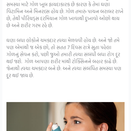
સમસ્યા માટે ગોળ ખૂબ ફાયદાકારક છે કારણ કે તેમાં ઘણાં
વિટામિન અને મિનરલ્સ હોય છે. ગોળ તમારું પાચન બરાબર રાખે
છે, તેથી પીરિયડ્સ દરમિયાન ગોળ ખાવાથી દુખાવો ઓછો થાય
છે અને શરીર ગરમ રહે છે.
ઘણા બધા લોકોને ચમકદાર ત્વચા મેળવવી હોય છે. અને જો તમે
પણ એમાંથી જ એક છો, તો સતત 7 દિવસ રાત્રે સુતા પહેલા
ગોળનું સેવન કરો, પછી જુઓ તમારી ત્વચા સંબંધી બધા રોગ દૂર
થઈ જશે. ગોળ આપણા શરીર માંથી ટોક્સિનને બહાર કાઢે છે.
જેનાથી ત્વચા ચમકદાર બને છે. અને ત્વચા સંબંધિત સમસ્યા પણ
દૂર થઈ જાય છે.