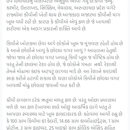
હવે હિમાચલનું વાતાવરણ અનુકૂળ આવી ગયું છે.કીવી જમ્મુ-
કશ્મીર, ઉત્તરાખંડ, સિક્કિમ, મેઘાલય, અરુણાચલ પ્રદેશ વગેરે
રાજ્યોમાં કીવીની ખેતી થાય છે.આજકાલ બજારમાં કીવીની માંગ
ખૂબ વધી રહી છે. કારણ કે કીવીએ એવું ફળ છે જે ખાવાથી
શરીરમાં એક અલગ પ્રકારની શક્તિ આવે છે.
કિવીને ખોરાકમાં લેવા અંગે લોકોને ખૂબ જ મૂંઝવણ રહેતી હોય છે
કે આને છોલીને ખાવું કે છોલ્યા વગર ખાવું ? આહારના હેતુથી
જોવા જાય તો છોલ્યા વગર ખવાતું કિવી ખૂબ જ પૌષ્ટિક હોય છે.
પરંતુ તેની છાલમાં રેશા હોય છે, જે લોકોને ગમતા નથી. રેશાથી
તેમને મોઢામાં કંઇક અટપટું લાગવા માંડે છે. આ રેશાને કપડાંથી
સાફ કરીને હટાવી શકાય છે. ઘણાં લોકોએ કિવીને છોલ્યા વગર
ખાવાથી મોઢું છોલાઇ જવાની વાત કરી છે.
કીવી લગભગ દરેક ઋતુમાં મળતુ ફળ છે. પરંતુ ઓછા પ્રમાણમાં
મળે છે. આ ફળ દેખાવમાં ભલે ઓછું આકર્ષિક લાગે પરંતુ તે
આપણા સ્વાસ્થ્ય માટે ખૂબ ફાયદાકારક છે. કહેવામાં આવી રહ્યું છે
કે 100 ગ્રામ કિવીમાં 61 કેલરી, 14.66 ગ્રામ કાર્બોહાઇડ્રેટ્સ, 1 ગ્રામ
પ્રોટીન, 3 ગ્રામ ફાઇબર, 25 માઇક્રો ગ્રામ ફોલિક એસિડ સહિત