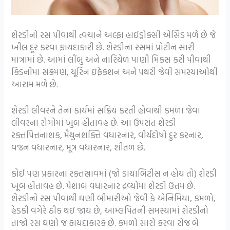
શેરડીનો રસ પીવાથી ત્વચાને અલ્ફા હાઈડ્રોક્સી એસિડ મળે છે જે
ખીલ દૂર કરવા ફાયદાકારી છે. શેરડીના રસમાં પ્રોટીન સારી
માત્રામાં છે. આમાં લીંબુ અને નારિયેળ પાણી મિકસ કરી પીવાથી
કિડનીમાં સંક્રમણ, યૂરિન ઇંફેકશન અને પથરી જેવી સમસ્યાઓથી
આરામ મળે છે.
શેરડી લીવરને તેના કાર્યમાં સક્રિય કરતી હોવાથી કમળા જેવા
લીવરના રોગોમાં ખુબ હીતાવહ છે. આ ઉપરાંત શેરડી
રક્તપિત્તનાશક, મૈથુનશક્તિ વધારનાર, વીર્યદોષો દુર કરનાર,
વજન વધારનાર, મૂત્ર વધારનાર, શીતળ છે.
કોઈ પણ પ્રકારના રક્તસ્રાવમાં (જો ડાયાબિટીસ ન હોય તો) શેરડી
ખૂબ હીતાવહ છે. પેશાબ વધારનાર દ્રવ્યોમાં શેરડી ઉત્તમ છે.
શેરડીનો રસ પીવાથી ઘણી બીમારીઓ જેવી કે એનિમિયા, કમળો,
હેડકી વગેરે ઠીક થઇ જાય છે, આમ્લપિતની સમસ્યામાં શેરડીનો
તાજો રસ ઘણો જ ફાયદાકારક છે. કમળો સારો કરવા રોજ બે