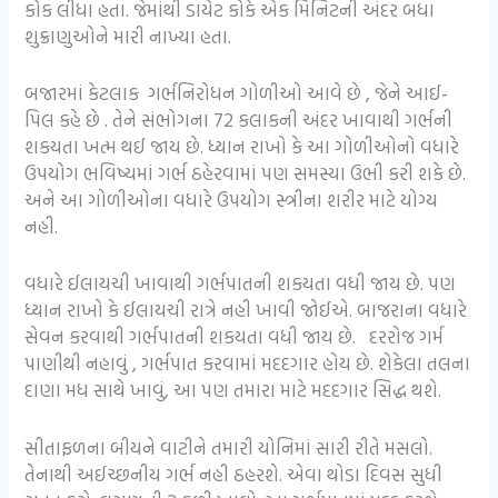
કોક લીધા હતા. જેમાંથી ડાયેટ કોકે એક મિનિટની અંદર બધા
શુક્રાણુઓને મારી નાખ્યા હતા.
બજારમાં કેટલાક ગર્ભનિરોધન ગોળીઓ આવે છે , જેને આઈ-
પિલ કહે છે . તેને સંભોગના 72 કલાકની અંદર ખાવાથી ગર્ભની
શકયતા ખત્મ થઈ જાય છે. ધ્યાન રાખો કે આ ગોળીઓનો વધારે
ઉપયોગ ભવિષ્યમાં ગર્ભ ઠહેરવામાં પણ સમસ્યા ઉભી કરી શકે છે.
અને આ ગોળીઓના વધારે ઉપયોગ સ્ત્રીના શરીર માટે યોગ્ય
નહી.
વધારે ઈલાયચી ખાવાથી ગર્ભપાતની શકયતા વધી જાય છે. પણ
ધ્યાન રાખો કે ઈલાયચી રાત્રે નહી ખાવી જોઈએ. બાજરાના વધારે
સેવન કરવાથી ગર્ભપાતની શકયતા વધી જાય છે. દરરોજ ગર્મ
પાણીથી નહાવું , ગર્ભપાત કરવામાં મદદગાર હોય છે. શેકેલા તલના
દાણા મધ સાથે ખાવું, આ પણ તમારા માટે મદદગાર સિદ્ધ થશે.
સીતાફળના બીયને વાટીને તમારી યોનિમાં સારી રીતે મસલો.
તેનાથી અઈચ્છનીય ગર્ભ નહી ઠહરશે. એવા થોડા દિવસ સુધી