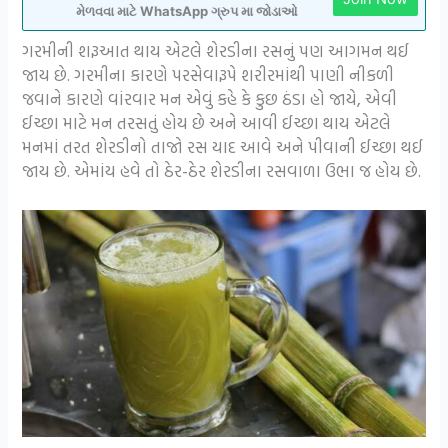
મેળવવા માટે WhatsApp ગ્રુપ મા જોડાઓ
ગરમીની શરૂઆત થાય એટલે શેરડીના રસનું પણ આગમન થઈ
જાય છે. ગરમીના કારણે પરસેવારૂપે શરીરમાંથી પાણી નીકળી
જવાને કારણે વાંરવાર મન એવું કહે કે કુછ ઠંડા હો જાયે, એવી
ઈચ્છા માટે મન તરસતું હોય છે અને આવી ઈચ્છા થાય એટલે
મનમાં તરત શેરડીનો તાજો રસ યાદ આવે અને પીવાની ઈચ્છા થઈ
જાય છે. એમાંય હવે તો ઠેર-ઠેર શેરડીના રસવાળા ઉભા જ હોય છે.