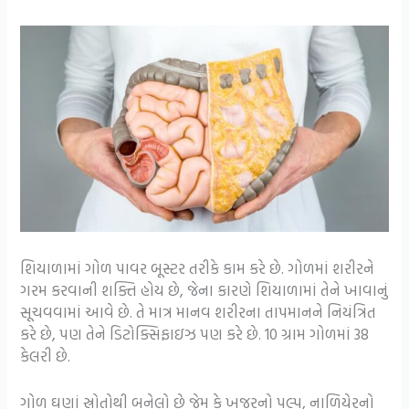
શિયાળામાં ગોળ પાવર બૂસ્ટર તરીકે કામ કરે છે. ગોળમાં શરીરને
ગરમ કરવાની શક્તિ હોય છે, જેના કારણે શિયાળામાં તેને ખાવાનું
સૂચવવામાં આવે છે. તે માત્ર માનવ શરીરના તાપમાનને નિયંત્રિત
કરે છે, પણ તેને ડિટોક્સિફાઇઝ પણ કરે છે. 10 ગ્રામ ગોળમાં 38
કેલરી છે.
ગોળ ઘણાં સ્રોતોથી બનેલો છે જેમ કે ખજૂરનો પલ્પ, નાળિયેરનો