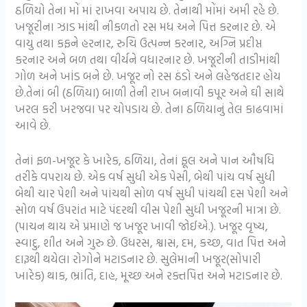
ઠળિયો તેના મોં માં રાખવા અપાય છે. તેનાથી મોંમાં અમી રહે છે.
ખજૂરીના ઝાડ માંથી નીકળતો રસ મધ અને પિત્ત કરનાર છે. એ
વાયુ તથા કફને હરનાર, રુચિ ઉત્પન્ન કરનાર, અગ્નિ પ્રદીપ્ત
કરનાર અને બળ તથા વીર્યને વધારનાર છે. ખજૂરીની તાડીમાંથી
ગોળ અને ખાંડ બને છે. ખજૂર નો રસ ઠંડો અને લહેજતદાર હોય
છે.તેનાં બી (ઠળિયા) બાળી તેની રાખ બનાવી કપૂર અને ઘી સાથે
ખરલ કરી ખરજવા પર ચોપડાય છે. તેના ઠળિયાનું તેલ કાઢવામાં
આવે છે.
તેનાં ફળ-ખજૂર કે ખારેક, ઠળિયા, તેનાં ફૂલ અને પાન ઔષધિ
તરીકે વપરાય છે. એક વર્ષ સુધી એક પેસી, બેથી પાંચ વર્ષ સુધી
બેથી ચાર પેશી અને પાંચથી સોળ વર્ષ સુધી પાંચથી દસ પેશી અને
સોળ વર્ષ ઉપરાંત માટે પંદરથી વીસ પેશી સુધી ખજૂરની માત્રા છે.
(પાચન થાય એ પ્રમાણે જ ખજૂર ખાવી જોઈએ.). ખજૂર વૃષ્ય,
સ્વાદુ, શીત અને ગુરુ છે. ઉધરસ, શ્વાસ, દમ, કચ્છ, વાત પિત્ત અને
દારૂથી થયેલા રોગોને મટાડનાર છે. સુલેમાની ખજૂર(સોપારી
ખારેક) થાક, ભ્રાંતિ, દાહ, મૂચ્છ અને રક્તપિત્ત અને મટાડનાર છે.