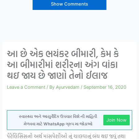
Show Comments
આ છે એક ભયંકર બીમારી, કેમ કે
આ બીમારીમાં શરીરના અંગ વાંકા
થઇ જાય છે જાણો તેનો ઈલાજ
Leave a Comment
/ By
Ayurvedam
/
September 16, 2020
સ્વાસ્થ્ય અને આયુર્વેદિક ઉપચાર વિશે ની માહિતી
Join Now
મેળવવા માટે WhatsApp ગ્રુપ મા જોડાઓ
પેરેલિસિસનો અર્થ માંસપેશીઓ નું ચાલવાનું બંધ થઇ જવું તથા