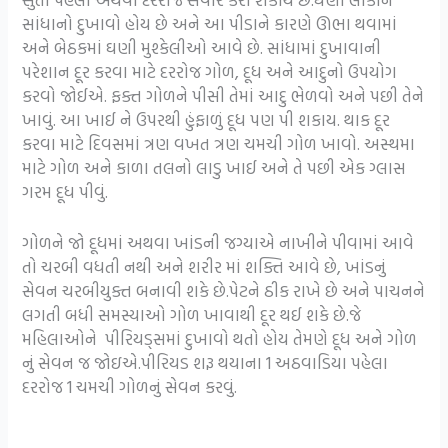
સાંધાનો દુખાવો હોય છે અને આ પીડાને કારણે ઊભા થવામાં
અને બેઠકમાં ઘણી મુશ્કેલીઓ આવે છે. સાંધામાં દુખાવાની
પરેશાન દૂર કરવા માટે દરરોજ ગોળ, દૂધ અને આદુનો ઉપયોગ
કરવો જોઈએ. ફક્ત ગોળને પીસી તેમાં આદુ ભેળવો અને પછી તેને
ખાવું. આ ખાઈ ને ઉપરથી હુંફાળું દૂધ પણ પી શકાય. થાક દૂર
કરવા માટે દિવસમાં ત્રણ વખત ત્રણ ચમચી ગોળ ખાવો. અસ્થમા
માટે ગોળ અને કાળા તલનો લાડુ ખાઈ અને તે પછી એક ગ્લાસ
ગરમ દૂધ પીવું.
ગોળને જો દૂધમાં અથવા ખાંડની જગ્યાએ નાખીને પીવામાં આવે
તો ચરબી વધતી નથી અને શરીર માં શક્તિ આવે છે, ખાંડનું
સેવન ચરબીયુક્ત બનાવી શકે છે.પેટને ઠીક રાખે છે અને પાચનને
લગતી બધી સમસ્યાઓ ગોળ ખાવાથી દૂર થઈ શકે છે.જે
મહિલાઓને પીરિયડ્સમાં દુખાવો થતો હોય તેમણે દૂધ અને ગોળ
નું સેવન જ જોઇએ.પીરિયડ શરૂ થયાના 1 અઠવાડિયા પહેલા
દરરોજ 1 ચમચી ગોળનું સેવન કરવું.