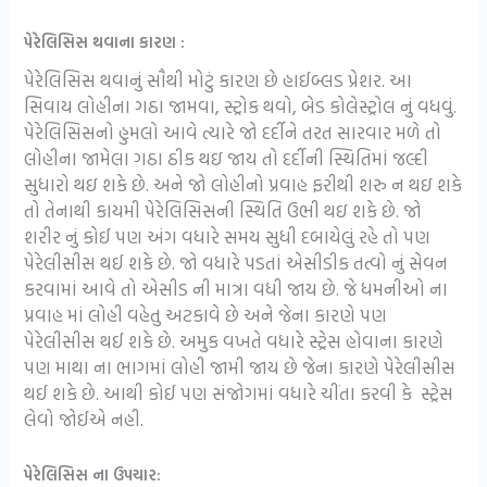
પેરેલિસિસ થવાના કારણ :
પેરેલિસિસ થવાનું સૌથી મોટું કારણ છે હાઈબ્લડ પ્રેશર. આ
સિવાય લોહીના ગઠા જામવા, સ્ટ્રોક થવો, બેડ કોલેસ્ટ્રોલ નું વધવું.
પેરેલિસિસનો હુમલો આવે ત્યારે જો દર્દીને તરત સારવાર મળે તો
લોહીના જામેલા ગઠા ઠીક થઇ જાય તો દર્દીની સ્થિતિમાં જલ્દી
સુધારો થઇ શકે છે. અને જો લોહીનો પ્રવાહ ફરીથી શરુ ન થઇ શકે
તો તેનાથી કાયમી પેરેલિસિસની સ્થિતિ ઉભી થઇ શકે છે. જો
શરીર નું કોઈ પણ અંગ વધારે સમય સુધી દબાયેલું રહે તો પણ
પેરેલીસીસ થઈ શકે છે. જો વધારે પડતાં એસીડીક તત્વો નું સેવન
કરવામાં આવે તો એસીડ ની માત્રા વધી જાય છે. જે ધમનીઓ ના
પ્રવાહ માં લોહી વહેતુ અટકાવે છે અને જેના કારણે પણ
પેરેલીસીસ થઈ શકે છે. અમુક વખતે વધારે સ્ટ્રેસ હોવાના કારણે
પણ માથા ના ભાગમાં લોહી જામી જાય છે જેના કારણે પેરેલીસીસ
થઈ શકે છે. આથી કોઈ પણ સંજોગમાં વધારે ચીંતા કરવી કે સ્ટ્રેસ
લેવો જોઈએ નહી.
પેરેલિસિસ ના ઉપચાર: