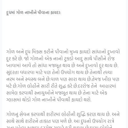
દૂધમાં ગોળ નાખીને પીવાના ફાયદા:
ગોળ અને દૂધ મિક્સ કરીને પીવાનો મુખ્ય ફાયદો સાંધાનો દુખાવો
દૂર કરે છે. જો ગોળનો એક નાનો ટુકડો આદુ સાથે પીસીને રોજ
ખાવામાં આવે તો સાંધા મજબૂત થાય છે અને દુખાવો દૂર થાય છે.
સુંદરતા વધારવા માટે પણ તેનો ઉપયોગ થાય છે તેનાથી ત્વચા
નરમ અને સ્વસ્થ બને છે.વાળ પણ સારા થાય છે.તેમજ ખીલ પણ
મટે છે.ગોળ લોહીને સારી રીતે શુદ્ધ કરે છે.દરરોજ તેને આહારમાં
સામેલ કરવાથી સ્નાયુઓને મજબૂત થાય છે તેના માટે એક
ગ્લાસમાં થોડો ગોળ નાખીને પીવાથી ફાયદો થશે.
ગોળનું સેવન કરવાથી શરીરમાં લોહીની શુદ્ધિ કરણ થાય છે. અને
સાથે સાથે શરીરને તાકાત પણ મળે છે. આ દુધનો ઉપયોગ રાત્રે
સુતા પહેલા અથવા દરરોજ સવારે કરી શકાય છે.ઘણા લોકોને