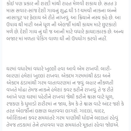
કોઈ પણ પ્રકાર ની શરદી માંથી રાહત મેળવી શકાય છે. સતત 3
માસ સવાર-સાંજ દેશી ગાયનું શુદ્ધ ઘી 1-1 ચમચી નાકના બંન્ને
નાસાપુટ પર ફેલાય એ રીતે નાંખવું. આ ક્રિયાને નસ્ય કહે છે. આ
ઉપાય થી માટી અને ધૂળ ની એલર્જી માંથી કાયમ માટે છુટકારો
મળે છે. દેશી ગાય નું ઘી જ આની માટે વધારે ફાયદાકારક છે. અન્ય
બજાર માં મળતા પેકિંગ વાળા ઘી નો ઉપયોગ કરવો નહીં.
ઘરમાં વધારેમાં વધારે ખુલ્લી હવા આવે એમ રાખવી. બારી-
બારણાં હંમેશાં ખુલ્લાં રાખવા. એકદમ ગરમમાંથી ઠંડા અને
એકદમ ઠંડામાંથી ગરમ વાતાવરણમાં ન જવું. બહાર નીકળતી
વખતે મોઢા તેમજ નાકને હંમેશાં કવર કરીને રાખવું. તે જ રીતે
આંખે પણ ચશ્માં પહેરીને રાખવાં જેથી કરીને શ્વાસ વાટે ધૂળ,
રજકણ કે ધુમાડો શરીરમાં ન જાય, કેમ કે તે શ્વાસ વાટે અંદર જશે કે
તરત એલર્જીનાં લક્ષણ બતાવવા લાગશે. ગાદલાં, ચાદર,
ઓશિકાનાં કવર સમયાંતરે ગરમ પાણીથી ધોઇને બદલતાં રહેવું
તેમજ તડકામાં તેને તપાવવા પણ સમયાંતરે મૂકતાં રહેવા જોઇએ.