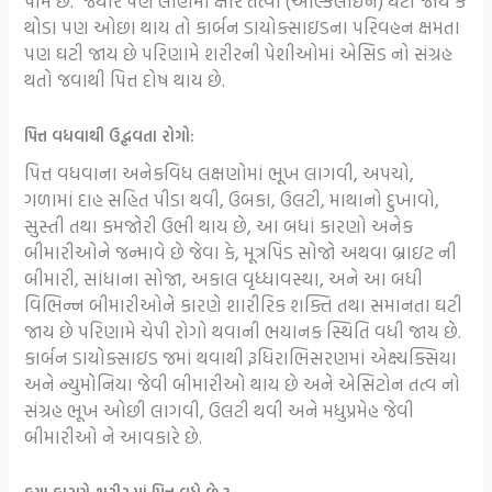
પામે છે. જયારે પણ લોહીમાં ક્ષાર તત્વો (આલ્કલાઈન) ઘટી જાય કે
થોડા પણ ઓછા થાય તો કાર્બન ડાયોક્સાઇડના પરિવહન ક્ષમતા
પણ ઘટી જાય છે પરિણામે શરીરની પેશીઓમાં એસિડ નો સંગ્રહ
થતો જવાથી પિત્ત દોષ થાય છે.
પિત્ત વધવાથી ઉદ્ભવતા રોગો:
પિત્ત વધવાના અનેકવિધ લક્ષણોમાં ભૂખ લાગવી, અપચો,
ગળામાં દાહ સહિત પીડા થવી, ઉબકા, ઉલટી, માથાનો દુખાવો,
સુસ્તી તથા કમજોરી ઉભી થાય છે, આ બધાં કારણો અનેક
બીમારીઓને જન્માવે છે જેવા કે, મૂત્રપિંડ સોજો અથવા બ્રાઇટ ની
બીમારી, સાંધાના સોજા, અકાલ વૃધ્ધાવસ્થા, અને આ બધી
વિભિન્ન બીમારીઓને કારણે શારીરિક શક્તિ તથા સમાનતા ઘટી
જાય છે પરિણામે ચેપી રોગો થવાની ભયાનક સ્થિતિ વધી જાય છે.
કાર્બન ડાયોક્સાઇડ જમાં થવાથી રૂધિરાભિસરણમાં એક્ષ્યક્સિયા
અને ન્યુમોનિયા જેવી બીમારીઓ થાય છે અને એસિટોન તત્વ નો
સંગ્રહ ભૂખ ઓછી લાગવી, ઉલટી થવી અને મધુપ્રમેહ જેવી
બીમારીઓ ને આવકારે છે.