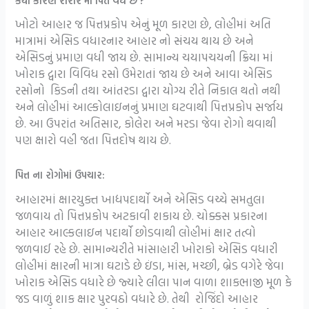
કયા કારણે શરીર માં પિત્ત વધે છે ?
ખોટો આહાર જ પિત્તપ્રકોપ એનું મૂળ કારણ છે, લોહીમાં અતિ
માત્રામાં એસિડ વધારનાર આહાર નો સંચય થાય છે અને
એસિડનું પ્રમાણ વધી જાય છે. સામાન્ય ચયાપચયની ક્રિયા માં
ખોરાક દ્વારા વિવિધ રસો ઉમેરાતાં જાય છે અને આવા એસિડ
રસોનો કિડની તથા આંતરડા દ્વારા યોગ્ય રીતે નિકાલ થતો નથી
અને લોહીમાં આલ્કોલાઇનનું પ્રમાણ ઘટવાથી પિત્તપ્રકોપ સર્જાય
છે. આ ઉપરાંત અતિસાર, કોલેરા અને મરડા જેવા રોગો થવાથી
પણ ક્ષારો વહી જતા પિત્તદોષ થાય છે.
પિત્ત ના રોગોમાં ઉપચાર:
આહારમાં ક્ષારયુક્ત ખાદ્યપદાર્થો અને એસિડ વચ્ચે સમતુલા
જળવાય તો પિત્તપ્રકોપ અટકાવી શકાય છે. ચોક્કસ પ્રકારના
આહાર આલ્કલાઇન પદાર્થો છોડવાથી લોહીમાં ક્ષાર તત્વો
જળવાઈ રહે છે. સામાન્યરીતે માંસાહારી ખોરાકો એસિડ વધારી
લોહીમાં ક્ષારની માત્રા ઘટાડે છે ઇંડા, માંસ, મચ્છી, બ્રેડ વગેરે જેવા
ખોરાક એસિડ વધારે છે જ્યારે લીલા પાન વાળા શાકભાજી મૂળ કે
જડ વાળું શાક ક્ષાર પુરવઠો વધારે છે. તેથી રોજિંદો આહાર