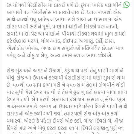
ઉપયોગથી પેરેલીસીસ માં ફાયદો મળે છે. દુધમાં ખારેક પલાળીને
ખાવાથી પણ પેરેલીસીસ માં ફાયદો થાય છે. ધ્યાન રાખશો એક
સાથે ચારથી વધુ ખારેક ન ખાવા. રાત્રે ત્રાંબા ના વાસણ માં એક
લીટર પાણી ભરીને મૂકી, પાણીમાં ચાંદીનો સિક્કો પણ નાખી,
સવારે ખાલી પેટ આ પાણીને પીવાથી રીકવર થવામાં ખુબ ફાયદો
કરે છે.લાલ મરચાં, ગોળ-ખાંડ, કોઈપણ અથાણું, દહીં, છાશ,
એસીડીક ખોરાક, અળદ દાળ સંપૂર્ણપણે પ્રતિબંધિત છે. ફળ માત્ર
પપૈયું અને ચીકુ જ લેવુ, અન્ય તમામ ફળ ન ખાવા જોઈએ.
રોજ સુંઠ અને અડદ ને ઉકાળી, ઠંડું થાય પછી તેનું પાણી ગાળીને
પીવું. રોજ આ ઉપાયને કરવાથી પેરાલીસીસ માં ઘણો સુધારો થાય
છે. ૫૦ થી ૬૦ ગ્રામ કાળા મરી ને ૨૫૦ ગ્રામ તેલમાં ભેળવીને થોડી
વાર સુધી ગેસ ઉપર પકાવી. તે તેલને હુંફાળું કરી લકવા વાળા ભાગ
ઉપર પાતળો લેપ કરવો. લકવાના ઇલાજમાં લસણ નું સેવન ખુબ
જ અસરકારક છે. લસણ ના ઉપચાર માટે પહેલા દિવસે પાણી સાથે
લસણની એક કળી ગળી જવી. ત્યાર પછી રોજ એક એક કળી
વધારવી. એટલે કે પહેલા દીવસે એક કડી, બીજા દિવસે બે, ત્રીજા
દિવસે ત્રણ અને એવું કરતા કરતા ૨૧ માં દિવસે લસણનું પૂરી ૨૧