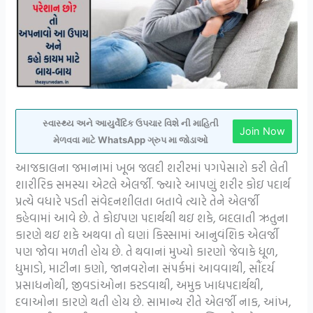
સ્વાસ્થ્ય અને આયુર્વેદિક ઉપચાર વિશે ની માહિતી
Join Now
મેળવવા માટે WhatsApp ગ્રુપ મા જોડાઓ
આજકાલના જમાનામાં ખૂબ જલદી શરીરમાં પગપેસારો કરી લેતી
શારીરિક સમસ્યા એટલે એલર્જી. જ્યારે આપણું શરીર કોઇ પદાર્થ
પ્રત્યે વધારે પડતી સંવેદનશીલતા બતાવે ત્યારે તેને એલર્જી
કહેવામાં આવે છે. તે કોઇપણ પદાર્થથી થઇ શકે, બદલાતી ઋતુના
કારણે થઇ શકે અથવા તો ઘણાં કિસ્સામાં આનુવંશિક એલર્જી
પણ જોવા મળતી હોય છે. તે થવાનાં મુખ્યો કારણો જેવાકે ધૂળ,
ધુમાડો, માટીના કણો, જાનવરોના સંપર્કમાં આવવાથી, સૌંદર્ય
પ્રસાધનોથી, જીવડાંઓના કરડવાથી, અમુક ખાદ્યપદાર્થથી,
દવાઓના કારણે થતી હોય છે. સામાન્ય રીતે એલર્જી નાક, આંખ,