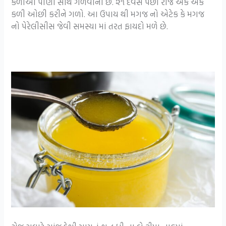
કળીઓ પાણી સાથે ગળવાની છે. ૨૧ દેવસ પછી રોજ એક એક
કળી ઓછી કરીને ગળો. આ ઉપાય થી મગજ નો એટેક કે મગજ
નો પેરેલીસીસ જેવી સમસ્યા માં તરત ફાયદો મળે છે.