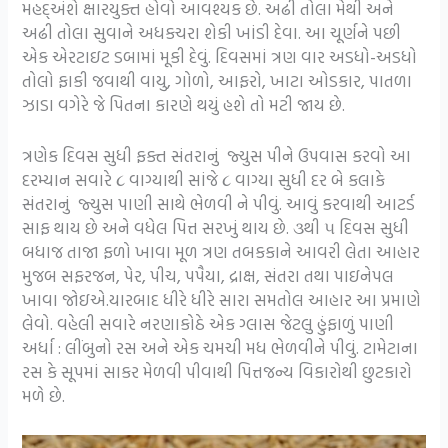
મહદ્અંશે ક્ષારયુક્ત હોવો આવશ્યક છે. અઢી તોલા મેથી અને
અઢી તોલા સુવાને અધકચરા શેકી ખાંડી દેવા. આ ચૂર્ણને પછી
એક એરટાઇટ ડબામાં મૂકી દેવું. દિવસમાં ત્રણ વાર અડધો-અડધો
તોલો ફાકી જવાથી વાયુ, ગોળો, આફરો, ખાટા ઓડકાર, પાતળા
ઝાડા વગેરે જે પિતના કારણે થયું હશે તો મટી જાય છે.
ત્રણેક દિવસ સુધી ફક્ત સંતરાનું જ્યુસ પીને ઉપવાસ કરવો આ
દરમ્યાન સવારે ૮ વાગ્યાથી સાંજે ૮ વાગ્યા સુધી દર બે કલાકે
સંતરાનું જ્યુસ પાણી સાથે ભેળવી ને પીવું. આવું કરવાથી આટર્ડ
સાફ થાય છે અને વધેલ પિત્ત સરખું થાય છે. ૩થી ૫ દિવસ સુધી
બધાજ તાજા ફળો ખાવા મૂળ ત્રણ તબકકાને આવરી લેતા આહાર
મુજબ સફરજન, પેર, પીચ, પપૈયા, દ્રાક્ષ, સંતરા તથા પાઇનેપલ
ખાવા જોઇએ.યારબાદ ધીરે ધીરે સારા સમતોલ આહાર આ પ્રમાણે
લેવો. વહેલી સવારે નરણાકોઠે એક ગ્લાસ જેટલુ હુંફાળું પાણી
અર્ધા : લીંબુનો રસ અને એક ચમચી મધ ભેળવીને પીવું. ટામેટાના
રસ કે સૂપમાં સાકર મેળવી પીવાથી પિત્તજન્ય વિકારોથી છુટકારો
મળે છે.