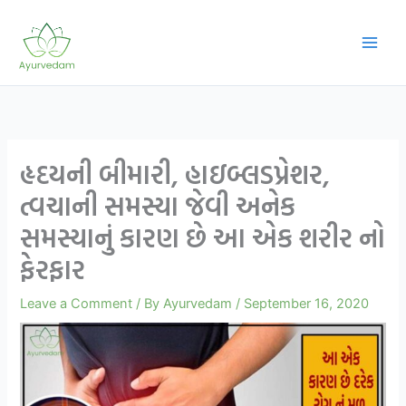
Skip
to
content
હૃદયની બીમારી, હાઇબ્લડપ્રેશર,
ત્વચાની સમસ્યા જેવી અનેક
સમસ્યાનું કારણ છે આ એક શરીર નો
ફેરફાર
Leave a Comment
/ By
Ayurvedam
/
September 16, 2020