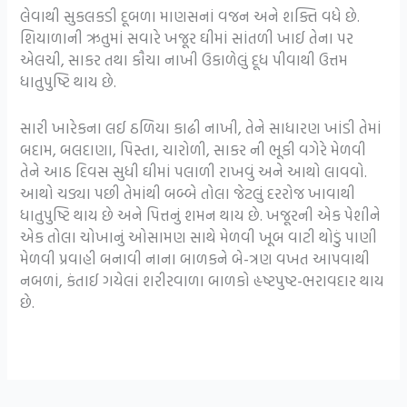
લેવાથી સુકલકડી દૂબળા માણસનાં વજન અને શક્તિ વધે છે.
શિયાળાની ઋતુમાં સવારે ખજૂર ઘીમાં સાંતળી ખાઈ તેના પર
એલચી, સાકર તથા કૌચા નાખી ઉકાળેલું દૂધ પીવાથી ઉત્તમ
ધાતુપુષ્ટિ થાય છે.
સારી ખારેકના લઈ ઠળિયા કાઢી નાખી, તેને સાધારણ ખાંડી તેમાં
બદામ, બલદાણા, પિસ્તા, ચારોળી, સાકર ની ભૂકી વગેરે મેળવી
તેને આઠ દિવસ સુધી ઘીમાં પલાળી રાખવું અને આથો લાવવો.
આથો ચડ્યા પછી તેમાંથી બબ્બે તોલા જેટલું દરરોજ ખાવાથી
ધાતુપુષ્ટિ થાય છે અને પિત્તનું શમન થાય છે. ખજૂરની એક પેશીને
એક તોલા ચોખાનું ઓસામણ સાથે મેળવી ખૂબ વાટી થોડું પાણી
મેળવી પ્રવાહી બનાવી નાના બાળકને બે-ત્રણ વખત આપવાથી
નબળાં, કંતાઈ ગયેલાં શરીરવાળા બાળકો હૃષ્ટપુષ્ટ-ભરાવદાર થાય
છે.