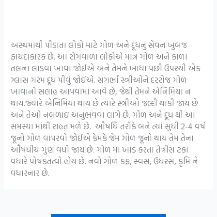
અસ્થમાથી પીડાતા લોકો માટે ગોળ અને દૂધનું સેવન ખુબજ
ફાયદાકારક છે. આ રોગવાળા લોકોએ માત્ર ગોળ અને કાળા
તલના લાડવા ખાવા જોઈએ અને તેમને ખાધા પછી ઉપરથી એક
ગ્લાસ ગરમ દૂધ પીવું જોઈએ. સગર્ભા સ્ત્રીઓને દરરોજ ગોળ
ખાવાની સલાહ આપવામાં આવે છે, જેથી તેમને એનિમિયા ન
થાય.જ્યારે એનિમિયા થાય છે ત્યારે સ્ત્રીઓ જલ્દી થાકી જાય છે
અને તેઓ નબળાઇ અનુભવવા લાગે છે. ગોળ અને દૂધ થી આ
સમસ્યા માંથી રાહત મળે છે. ઔષધિ તરીકે બને ત્યાં સુધી 2-4 વર્ષ
જૂનો ગોળ વાપરવો જોઈએ કેમકે જેમ ગોળ જૂનો થાય તેમ તેના
ઔષધીય ગુણ વધી જાય છે. ગોળ માં ખાંડ કરતાં તેત્રીસ ટકા
વધારે પોષકતત્વો હોય છે. નવો ગોળ કફ, સ્વસ, ઉધરસ, કૃમિ ને
વધારનાર છે.