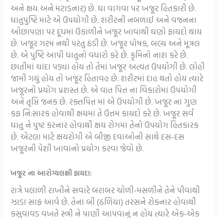
અને ક્ષય અને મટાડનાર) છે. ઘા વાગવા પર ખજૂર હિતકારી છે.
ધાતુપુષ્ટિ માટે એ ઉપયોગી છે. શરીરની નબળાઈ અને વજનના
ઓછાપણા પર દૂધમાં ઉકાળીને ખજૂર ખાવાથી ઘણો ફાયદો થાય
છે. ખજૂર ગરમ નથી પરંતુ ઠંડી છે. ખજૂર પોષક, બલ્ય અને મૂત્રલ
છે. એ પુષ્ટિ આપી ધાતુનો વધારો કરે છે. કૃમિનો નાશ કરે છે.
છાતીમાં ચાંદા પડ્યા હોય તો તેમાં ખજૂર અત્યંત ઉપયોગી છે. લોહી
જામી ગયું હોય તો ખજૂર હિતાવહ છે. શરીરમાં દાહ થતો હોય ત્યારે
ખજૂરનો પ્રયોગ પ્રશસ્ત છે. એ વાત પિત્ત ના વિકારોમાં ઉપયોગી
અને તૃપ્તિ જનક છે. રક્તપિત્ત માં એ ઉપયોગી છે. ખજૂર ના ગુણ
કફ નિ:સારક હોવાથી ક્ષયમાં તે ઉત્તમ કાયદો કરે છે. ખજૂર સર્વ
ધાતુ ને પુષ્ટ કરનાર હોવાથી ક્ષય રોગમાં તેનો ઉપયોગ હિતકારક
છે. એટલા માટે ક્ષયરોગી એ બીજી દવાઓની સાથે દસ-દસ
ખજૂરની પેશી ખાવાનો પ્રયોગ કરવા જેવો છે.
ખજૂર ના આરોગ્યલક્ષી ફાયદા:
રાત્રે પલાળી રાખીને સવારે બરાબર ચોળી-મસળીને તેને પીવાથી
ઝાડા સાફ આવે છે. તેના બી (ઠળિયા) તરસને રોકનાર હોવાથી
કસુવાવડ વખતે સ્ત્રી ને પાણી આપવાનું ન હોય ત્યારે એક-એક