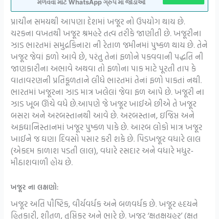
મેળવવા માટે WhatsApp ગ્રુપ મા જોડાઓ
પ્રાચીન સમયથી આપણા દેશમાં ખજૂર નો ઉપયોગ થાય છે.
ચરકના વખતથી ખજૂર શ્રમહરે તત્વ તરીકે જાણીતી છે. ખજૂરીના
ઝાડ ભારતમાં સમુદ્રકિનારા ની રેતાળ જમીનમાં પુષ્કળ થાય છે. તેને
ખજૂર જેવાં ફળો આવે છે, પરંતુ તેનાં ફળોને પકવવાની પદ્ધતિ ની
જાણકારીના અભાવે અથવા તો ફળોના પાક માટે પૂરતી તાપ કે
વાતાવરણની પ્રતિકૂળતાને લીધે ભારતમાં તેનાં ફળો પાકતાં નથી.
ભારતમાં ખજૂરના ઝાડ માત્ર ખલેલાં જેવા ફળ આપે છે. ખજૂરી ના
ઝાડ ખૂબ ઊંચે વધે છે.આપણે જે ખજૂર ખાઈએ છીએ તે ખજૂર
બસરા અને અરબસ્તાનથી આવે છે. અરબસ્તાન, ઇજિપ્ત અને
અફઘાનિસ્તાનમાં ખજૂર પુષ્કળ પાકે છે. આરબ લોકો માત્ર ખજૂર
ખાઈને જ ઘણા દિવસો પસાર કરી શકે છે. પિડખજૂર વધારે લાલ
(એકદમ કાળાશ પડતી લાલ), વધારે રસદાર અને વધારે મધુર-
મીઠાશવાળી હોય છે.
ખજૂર ના લક્ષણો:
ખજૂર અતિ પૌષ્ટિક, વીર્યવર્ધક અને બળવર્ધક છે. ખજૂર હૃદયને
હિતકારી, શીતળ, તૃપ્તિકર અને ભારે છે. ખજૂર ‘ક્ષતક્ષયહર’ (ક્ષત