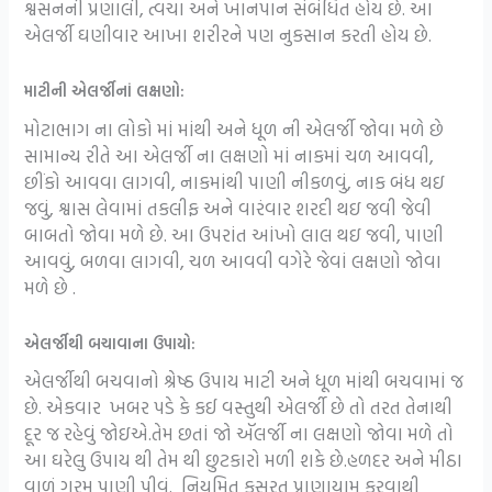
શ્વસનની પ્રણાલી, ત્વચા અને ખાનપાન સંબંધિત હોય છે. આ
એલર્જી ઘણીવાર આખા શરીરને પણ નુકસાન કરતી હોય છે.
માટીની એલર્જીનાં લક્ષણો:
મોટાભાગ ના લોકો માં માંથી અને ધૂળ ની એલર્જી જોવા મળે છે
સામાન્ય રીતે આ એલર્જી ના લક્ષણો માં નાકમાં ચળ આવવી,
છીંકો આવવા લાગવી, નાકમાંથી પાણી નીકળવું, નાક બંધ થઇ
જવું, શ્વાસ લેવામાં તકલીફ અને વારંવાર શરદી થઇ જવી જેવી
બાબતો જોવા મળે છે. આ ઉપરાંત આંખો લાલ થઇ જવી, પાણી
આવવું, બળવા લાગવી, ચળ આવવી વગેરે જેવાં લક્ષણો જોવા
મળે છે .
એલર્જીથી બચાવાના ઉપાયો:
એલર્જીથી બચવાનો શ્રેષ્ઠ ઉપાય માટી અને ધૂળ માંથી બચવામાં જ
છે. એકવાર ખબર પડે કે કઈ વસ્તુથી એલર્જી છે તો તરત તેનાથી
દૂર જ રહેવું જોઇએ.તેમ છતાં જો ઍલર્જી ના લક્ષણો જોવા મળે તો
આ ઘરેલુ ઉપાય થી તેમ થી છુટકારો મળી શકે છે.હળદર અને મીઠા
વાળું ગરમ પાણી પીવું. નિયમિત કસરત પ્રાણાયામ કરવાથી