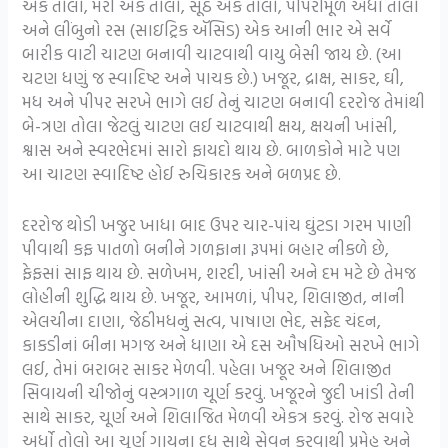
એક તોલો, મરી એક તોલો, સૂંઠ એક તોલો, પીપરીમૂળ અર્ધો તોલો
અને લીંબુનો રસ (સાઇટ્રિક ઍસિડ) એક આની ભાર એ સર્વે
બારીક વાટી ચાટણ બનાવી ચાટવાથી વાયુ બેસી જાય છે. (આ
ચટણ ધણું જ સ્વાદિષ્ટ અને પાચક છે.) ખજૂર, દ્રાક્ષ, સાકર, ઘી,
મધ અને પીપર સરખે ભાગે લઈ તેનું ચાટણ બનાવી દરરોજ તેમાંથી
બે-ત્રણ તોલા જેટલું ચાટણ લઈ ચાટવાથી ક્ષય, ક્ષયની ખાંસી,
શ્વાસ અને સ્વરભેદમાં સારો ફાયદો થાય છે. બાળકોને માટે પણ
આ ચાટણ સ્વાદિષ્ટ હોઈ રુચિકારક અને બળપ્રદ છે.
દરરોજ થોડી ખજુર ખાધા બાદ ઉપર ચાર-પાંચ ઘુંટડા ગરમ પાણી
પીવાથી કફ પાતળો બનીને ગળફાના રૂપમાં બહાર નીકળે છે,
ફેફસાં સાફ થાય છે. સળેખમ, શરદી, ખાંસી અને દમ મટે છે તેમજ
લોહીની શુદ્ધિ થાય છે. ખજૂર, આમળાં, પીપર, શિલાજીત, નાની
એલચીના દાણા, જેઠીમધનું સત્વ, પાષાણ ભેદ, સફેદ ચંદન,
કાકડીનાં બીના મગજ અને ધાણા એ દસ ઔષધિઓ સરખે ભાગે
લઈ, તેમાં બરાબર સાકર મેળવી. પહેલા ખજૂર અને શિલાજીત
સિવાયની ચીજોનું વસ્ત્રગાળ ચૂર્ણ કરવું. ખજૂરને જુદી ખાંડી તેની
સાથે સાકર, ચૂર્ણ અને શિલાજિત મેળવી એકત્ર કરવું. રોજ સવારે
અર્ધો તોલો આ ચૂર્ણ ગાયના દૂધ સાથે સેવન કરવાથી પ્રમેહ અને