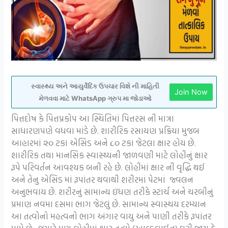
સ્વાસ્થ્ય અને આયુર્વેદિક ઉપચાર વિશે ની માહિતી
Join Now
મેળવવા માટે WhatsApp ગ્રુપ મા જોડાઓ
પિત્તદોષ કે પિત્તપ્રકોપ આ સ્થિતિમાં પિત્તરસ ની માત્રા
સાધારણપણે વધવા માંડે છે. શારીરિક રસાયણ પ્રક્રિયા મુજબ
આહારમાં ૨૦ ટકા એસિડ અને ૮૦ ટકા જેટલા ક્ષાર હોય છે.
શારીરિક તથા માનસિક સ્વાસ્થ્યની જાળવણી માટે લોહીનું ક્ષાર
રૂપે પરિવર્તન આવશ્યક બની રહે છે. લોહીમાં ક્ષાર ની વૃદ્ધિ થઈ
અને તેનુ એસિડ માં રૂપાંતર થવાથી શરીરમાં પેટમાં જ્વલન
અનુભવાય છે. શરીરનું સામાન્ય ઇંધણ તરીકે સ્ટાર્ચ અને ચરબીનું
પ્રમાણ નવમા દસમા ભાગ જેટલું છે. સામાન્ય સ્વાસ્થય દરમ્યાન
આ તત્વોનો મહત્વનો ભાગ અંગાર વાયુ અને પાણી તરીકે રૂપાંતર