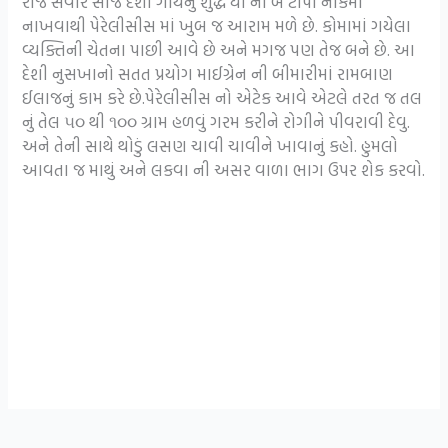
રોજ સવારે સાંજ દેશી ગાયનું શુદ્ધ ધી ના બે ટીપા નાકમાં
નાખવાથી પેરેલીસીસ માં ખુબ જ આરામ મળે છે. કોમામાં ગયેલા
વ્યક્તિની ચેતના પાછી આવે છે અને મગજ પણ તેજ બને છે. આ
દેશી નુસખાનો સતત પ્રયોગ માઈગ્રેન ની બીમારીમાં રામબાણ
ઈલાજનું કામ કરે છે.પેરેલીસીસ નો એટેક આવે એટલે તરત જ તલ
નું તેલ ૫૦ થી ૧૦૦ ગ્રામ હળવું ગરમ કરીને રોગીને પીવરાવી દેવુ.
અને તેની સાથે થોડું લસણ ચાવી ચાવીને ખાવાનું કહો. હુમલો
આવતા જ માથું અને લકવા ની અસર વાળા ભાગ ઉપર શેક કરવો.