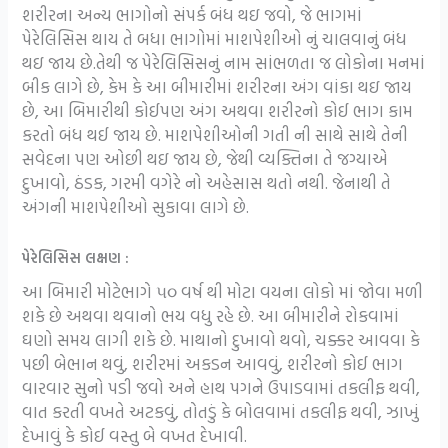
શરીરના અન્ય ભાગોનો સંપર્ક બંધ થઇ જવો, જે ભાગમાં
પેરેલિસિસ થાય તે બધા ભાગોમાં માશપેશીઓ નું ચાલવાનું બંધ
થઇ જાય છે.તેથી જ પેરેલિસિસનું નામ સાંભળતા જ લોકોના મનમાં
બીક લાગે છે, કેમ કે આ બીમારીમાં શરીરના અંગ વાંકા થઇ જાય
છે, આ બિમારીથી કોઈપણ અંગ અથવા શરીરનો કોઈ ભાગ કામ
કરતો બંધ થઈ જાય છે. માશપેશીઓની ગતી ની સાથે સાથે તેની
સવેદના પણ ઓછી થઇ જાય છે, જેથી વ્યક્તિના તે જગ્યાએ
દુખાવો, ઠંડક, ગરમી વગેરે નો અહેસાસ થતો નથી. જેનાથી તે
અંગની માશપેશીઓ સુકાવા લાગે છે.
પેરેલિસિસ લક્ષણ :
આ બિમારી મોટેભાગે ૫૦ વર્ષ થી મોટા વયના લોકો માં જોવા મળી
શકે છે અથવા થવાનો ભય વધુ રહે છે. આ બીમારીને રોકવામાં
ઘણો સમય લાગી શકે છે. માથાનો દુખાવો થવો, ચક્કર આવવા કે
પછી બેભાન થવું, શરીરમાં અકડન આવવું, શરીરનો કોઈ ભાગ
વારવાર સુનો પડી જવો અને હાથ પગને ઉપાડવામાં તકલીફ થવી,
વાત કરતી વખતે અટકવું, તોતડું કે બોલવામાં તકલીફ થવી, ઝાખું
દેખાવું કે કોઈ વસ્તુ બે વખત દેખાવી.