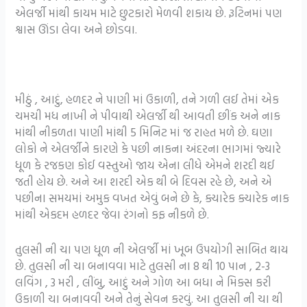
એલર્જી માંથી કાયમ માટે છુટકારો મેળવી શકાય છે. રૂટિનમાં પણ
શ્વાસ ઊંડા લેવા અને છોડવા.
મીઠું , આદું, હળદર ને પાણી માં ઉકાળી, તને ગળી લઈ તેમાં એક
ચમચી મધ નાખી ને પીવાથી એલર્જી થી આવતી છીંક અને નાક
માંથી નીકળતા પાણી માંથી 5 મિનિટ માં જ રાહત મળે છે. ઘણા
લોકો ને એલર્જીને કારણે કે પછી નાકના અંદરના ભાગમાં જ્યારે
ધૂળ કે રજકણ કોઈ વસ્તુઓ જાય એના લીધે એમને શરદી થઈ
જતી હોય છે. અને આ શરદી એક થી બે દિવસ રહે છે, અને એ
પછીના સમયમાં અમુક વખત એવું બને છે કે, ક્યારેક ક્યારેક નાક
માંથી એકદમ હળદર જેવા રંગનો કફ નીકળે છે.
તુલસી ની ચા પણ ધૂળ ની એલર્જી માં ખૂબ ઉપયોગી સાબિત થાય
છે. તુલસી ની ચા બનાવવા માટે તુલસી ના 8 થી 10 પાન , 2-3
લવિંગ , 3 મરી , લીંબુ, આદું અને ગોળ આ બધા ને મિક્સ કરી
ઉકાળી ચા બનાવવી અને તેનું સેવન કરવું. આ તુલસી ની ચા થી