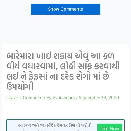
Show Comments
બારેમાસ ખાઈ શકાય એવું આ ફળ
વીર્ય વધારવામાં, લોહી સાફ કરવાથી
લઈ ને ફેફસાં ના દરેક રોગો માં છે
ઉપયોગી
Leave a Comment
/ By
Ayurvedam
/
September 16, 2020
સ્વાસ્થ્ય અને આયુર્વેદિક ઉપચાર વિશે ની માહિતી
Join Now