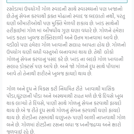
રસોડામાં ઉપયોગી ગોળ સ્વાદની સાથે સ્વાસ્થ્યનો પણ ખજાનો
છે.તેનું સેવન કરવાથી ફક્ત મોઢાનો સ્વાદ જ બદલાતો નથી, પરંતુ
ઘણી બીમારીઓથી પણ મુક્તિ મેળવી શકાય છે. ખાંડ સાથેની
હરીફાઈમાં ગોળ માં ઔષધીય ગુણ ઘણા વધારે છે. ગોળને હંમેશા
ખાંડ કરતા ખુબજ શક્તિશાળી અને ઉત્તમ માનવામાં આવે છે.
વડીલો પણ હંમેશા ગોળ ખાવાની સલાહ આપતા હોય છે. ગોળનો
ઉપયોગ ઘણી બધી વસ્તુઓ બનાવામાં થાય છે. તેથી લોકો
ગોળનું સેવન કરવાનું પસંદ કરે છે. ખાંડ ના બદલે ગોળ ખાવાની
સલાહ ડોક્ટર્સ પણ આપે છે. અને જો ગોળને દૂધ સાથે પીવામાં
આવે તો તેનાથી શરીરને ખુબજ ફાયદો થાય છે.
ગોળ અને દૂધ ને મિક્સ કરી નિયમિત રીતે ખાવાથી માસિક
પીડા,ઘૂંટણની પીડા અને અસ્થમાથી રાહત મળે છે.જે દિવસે ખૂબ
થાક લાગ્યો તે દિવસે, પાણી સાથે ગોળનું સેવન કરવાથી ફાયદો
થાય છે.એ જ રીતે દૂધ સાથે ગોળનું સેવન કરવાથી ઘણો ફાયદો
થાય છે. શેરડીના રસમાંથી ઘણુંખરું પાણી બાળી નાખવાથી ગોળ
બને છે. ગોળમાં શેરડીના રસના બધા જ ખનીજદ્રવ્ય અને ક્ષારો
જળવાઈ રહે છે.