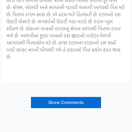
થોડી હિંગ ભેળવી લેવાથી પેટમાં થયેલ પિતનો ભરાવો દૂર થાય
છે. કોકમ, એલચી અને સાકરની ચટણી બનાવી ખાવાથી પિત્ત મટે
છે. પિત્તમાં દાડમ સારું છે. એ હૃદય માટે હિતકારી છે. દાડમનો રસ
ઉલટી બેસાડે છે. સગર્ભાની ઉલટી પણ મટાડે છે. દાડમ ખૂબ
શીતળ છે. કોઠાનાં પાનની ચટણનું સેવન કરવાથી પિત્તમાં રાહત
મળે છે. અળવીનાં કૂણાં પાનનો રસ જીરાનો પાઉડર મેળવી
આપવાથી પિત્તપ્રકોપ મટે છે. તાજા દાડમના દાણાનો રસ કાઢી
ખડી સાકર નાખી પીવાથી ગમે તે પ્રકારનો પિત્ત પ્રકોપ શાંત થાય
છે.
Show Comments