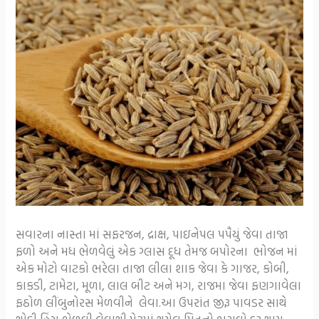
સવારના નાસ્તા માં સફરજન, દ્રાક્ષ, પાઇનેપલ પપૈયું જેવા તાજા
ફળો અને મધ ભેળવેલું એક ગ્લાસ દૂધ તેમજ બપોરના ભોજન માં
એક મોટો વાટકો ભરેલા તાજા લીલા શાક જેવા કે ગાજર, કોબી,
કાકડી, ટામેટા, મૂળા, લાલ બીટ અને મગ, રાજમા જેવા ફણગાવેલા
ફઠોળ લીંબુનોરસ મેળવીને લેવા.આ ઉપરાંત જીરૂ પાવડર સાથે