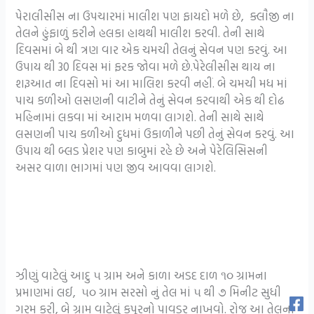
પેરાલીસીસ ના ઉપચારમાં માલીશ પણ ફાયદો મળે છે, ક્લૌજી ના
તેલને હુંફાળું કરીને હલકા હાથથી માલીશ કરવી. તેની સાથે
દિવસમાં બે થી ત્રણ વાર એક ચમચી તેલનું સેવન પણ કરવું. આ
ઉપાય થી 30 દિવસ માં ફરક જોવા મળે છે.પેરેલીસીસ થાય ના
શરૂઆત ના દિવસો માં આ માલિશ કરવી નહીં. બે ચમચી મધ માં
પાચ કળીઓ લસણની વાટીને તેનું સેવન કરવાથી એક થી દોઢ
મહિનામાં લકવા માં આરામ મળવા લાગશે. તેની સાથે સાથે
લસણની પાચ કળીઓ દુધમાં ઉકાળીને પછી તેનું સેવન કરવું. આ
ઉપાય થી બ્લડ પ્રેશર પણ કાબુમાં રહે છે અને પેરેલિસિસની
અસર વાળા ભાગમાં પણ જીવ આવવા લાગશે.
ઝીણું વાટેલું આદુ ૫ ગ્રામ અને કાળા અડદ દાળ ૧૦ ગ્રામના
પ્રમાણમાં લઈ, ૫૦ ગ્રામ સરસો નું તેલ માં ૫ થી ૭ મિનીટ સુધી
ગરમ કરી, બે ગ્રામ વાટેલું કપૂરનો પાવડર નાખવો. રોજ આ તેલના