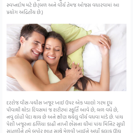
સ્વપ્નદોષ મટે છે.(બળ અને વીર્ય તેમજ ઓજસ વધારવામાં આ
પ્રયોગ અદ્રિતીય છે.)
દરરોજ વીસ-પચીસ ખજૂર ખાઈ ઉપર એક પ્યાલો ગરમ દૂધ
પીવાથી થોડા દિવસમાં જ શરીરમાં સ્ફૂર્તિ આવે છે, બળ વધે છે,
નવું લોહી પેદા થાય છે અને ક્ષીણ થયેલું વીર્ય વધવા માંડે છે. પાંચ
પેશી ખજૂરના ઠળિયા કાઢી નાખી ભેંસના ઘીમાં પાંચ મિનિટ સુધી
સાંતળીને તમે બપોર ભાત સાથે મેળવી ખાઈને અર્ધો કલાક ઊંઘ