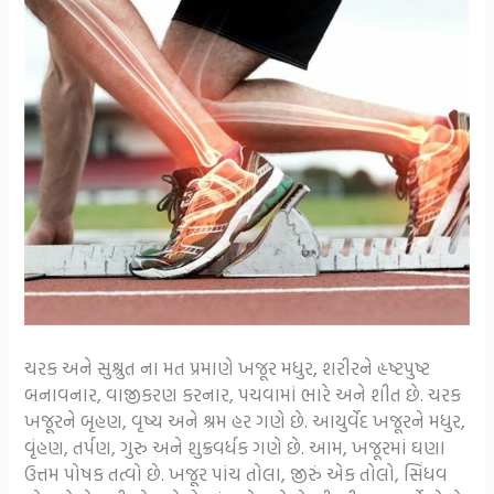
ચરક અને સુશ્રુત ના મત પ્રમાણે ખજૂર મધુર, શરીરને હૃષ્ટપુષ્ટ
બનાવનાર, વાજીકરણ કરનાર, પચવામાં ભારે અને શીત છે. ચરક
ખજૂરને બૃહણ, વૃષ્ય અને શ્રમ હર ગણે છે. આયુર્વેદ ખજૂરને મધુર,
વૃંહણ, તર્પણ, ગુરુ અને શુક્રવર્ધક ગણે છે. આમ, ખજૂરમાં ઘણા
ઉત્તમ પોષક તત્વો છે. ખજૂર પાંચ તોલા, જીરું એક તોલો, સિંધવ