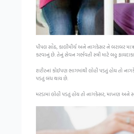
પીપલ સોંઠ, કાલીમીર્ચ અને નાગકેસર ને બરાબર માત્રા
કરવાનું છે. તેનું સેવન ગર્ભવતી સ્ત્રી માટે બહુ ફાયદા
શરીરનાં કોઈપણ ભાગમાંથી લોહી પડતું હોય તો નાગ
પડતું બંધ થાય છે.
મરડામાં લોહી પડતું હોય તો નાગકેસર, માખણ અને સા