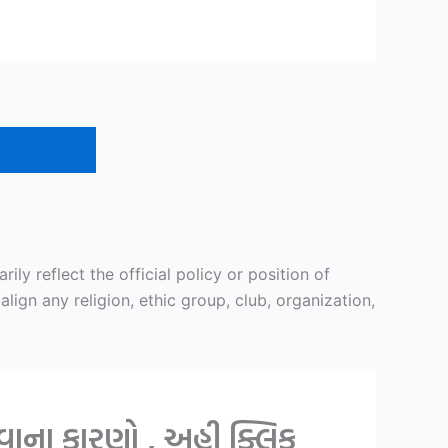
y reflect the official policy or position of
ign any religion, ethic group, club, organization,
થવાના કારણો , અહી ક્લિક