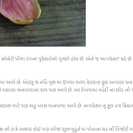
ંદર સોનેરી પીળા રંગનાં પુંકેસરોનો ગુચ્છો હોય છે. એને જ ‘નાગકેસર’ કહે
ામાં આવે છે. એટલું જ નહિ વૃક્ષ માં ઉગવા વાળા કેટલાક ફૂલ આપણા ધન
 મસાલા બનાવવાના કામ પણ આવે છે. આ દેખવામાં મહેંદી ના છોડ ની જે
લાભ માટે પણ બહુ ખાસ માનવામાં આવે છે. નાગકેસર નું ફૂલ તંત્ર ક્રિય
ષ ની રાત્રે અથવા કોઈ પણ બીજા શુભ મુહુર્ત માં પોતાના ઘર ની તિજોરી 