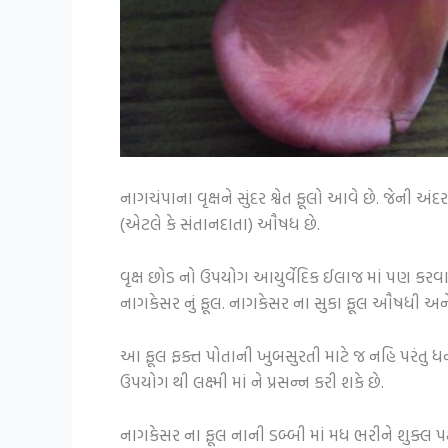
નાગચંપાના વૃક્ષને સુંદર શ્વેત ફૂલો આવે છે. જેની અ
(એટલે કે સંતાનદાતા) ઔષધ છે.
વૃક્ષ છોડ નો ઉપયોગ આયુર્વેદિક ઈલાજ માં પણ કરવ
નાગકેસર નું ફૂલ. નાગકેસર ના સુકા ફૂલ ઔષધી અને
આ ફૂલ ફક્ત પોતાની ખુબસુરતી માટે જ નહિ પરંતુ ધન
ઉપયોગ થી લક્ષ્મી માં ને પ્રસન્ન કરી શકે છે.
નાગકેસર ના ફૂલ નાની ડબ્બી માં મધ ભરીને શુક્લ પક્