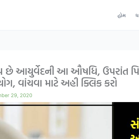
હોમ
ધ
દરૂપ છે આયુર્વેદની આ ઔષધિ, ઉપરાંત પિ
, વાંચવા માટે અહી ક્લિક કરો
ber 29, 2020