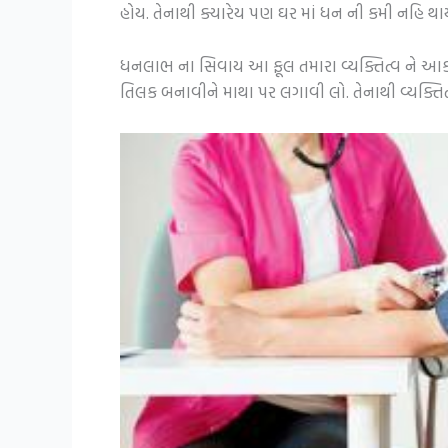
હોય. તેનાથી ક્યારેય પણ ઘર માં ધન ની કમી નહિ
ધનલાભ ના સિવાય આ ફૂલ તમારા વ્યક્તિત્વ ને આકર્ષ
તિલક બનાવીને માથા પર લગાવી લો. તેનાથી વ્યક્તિ