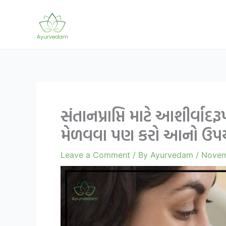
Skip
to
content
સંતાનપ્રાપ્તિ માટે આશીર્વા
મેળવવા પણ કરો આનો ઉપયોગ
Leave a Comment
/ By
Ayurvedam
/
Novem