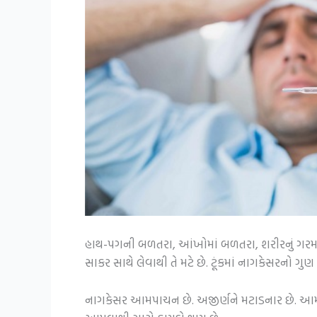
હાથ-પગની બળતરા, આંખોમાં બળતરા, શરીરનું ગરમ રહે
સાકર સાથે લેવાથી તે મટે છે. ટૂંકમાં નાગકેસરનો ગુ
નાગકેસર આમપાચન છે. અજીર્ણને મટાડનાર છે. આમનું