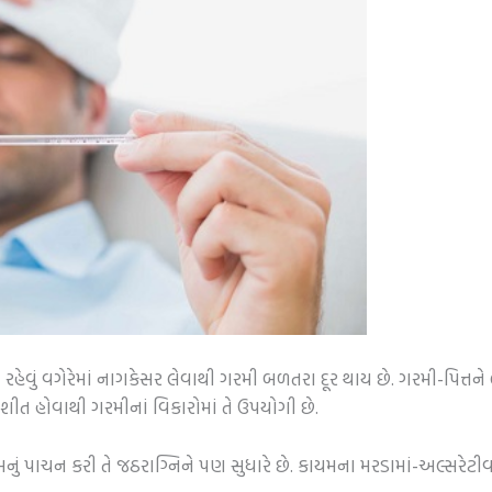
વું વગેરેમાં નાગકેસર લેવાથી ગરમી બળતરા દૂર થાય છે. ગરમી-પિત્તને 
ણ શીત હોવાથી ગરમીનાં વિકારોમાં તે ઉપયોગી છે.
 પાચન કરી તે જઠરાગ્નિને પણ સુધારે છે. કાયમના મરડામાં-અલ્સરેટીવ