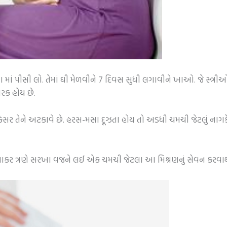
 માં પીસી લો. તેમાં ઘી મેળવીને 7 દિવસ સુધી લગાવીને ખાઓ. જે સ્ત્રી
કારક હોય છે.
કેસર તેને અટકાવે છે. હરસ-મસા દૂઝતા હોય તો અડધી ચમચી જેટલું નાગ
કર ત્રણે સરખા વજને લઈ એક ચમચી જેટલા આ મિશ્રણનું સેવન કરવાથી મરડ