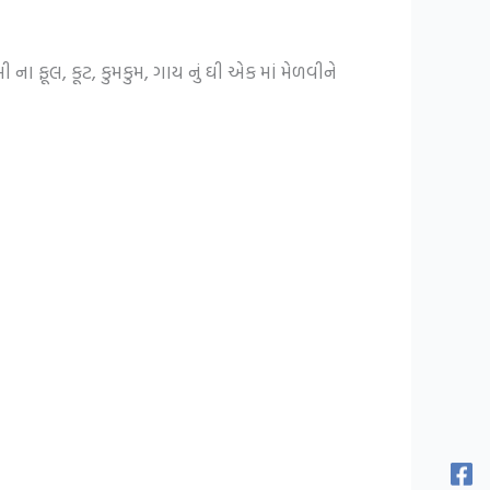
ા ફૂલ, કૂટ, કુમકુમ, ગાય નું ઘી એક માં મેળવીને