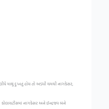
લીધે માથું દુઃખતું હોય તો અડધી ચમચી નાગકેસર,
 કોલાયટીસમાં નાગકેસર અને ઈન્દ્રજવ બંને