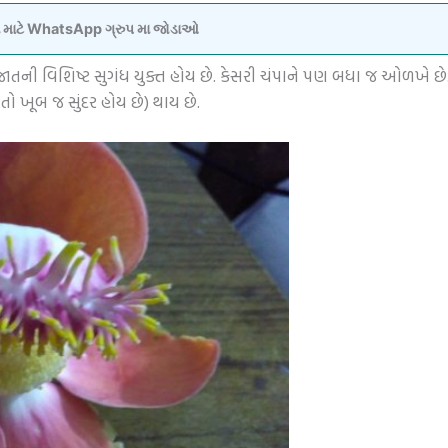
વવા માટે WhatsApp ગ્રુપ મા જોડાઓ
જાતની વિશિષ્ટ સુગંધ યુક્ત હોય છે. કેસરી ચંપાને પણ બધા જ ઓળખે છે
તો ખૂબ જ સુંદર હોય છે) થાય છે.