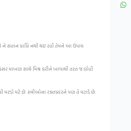
ઓ ને સંતાન પ્રાપ્તિ નથી થઇ રહી તેમને આ ઉપાય
કેસર માખણ સાથે મિશ્ર કરીને ખાવાથી તરત જ લોહી
ો મટે છે. સ્ત્રીઓના રક્તપ્રદરને પણ તે મટાડે છે.