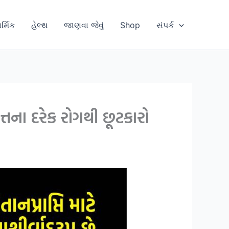
ાર્મિક
હેલ્થ
જાણવા જેવું
Shop
સંપર્ક
ત્તના દરેક રોગથી છૂટકારો