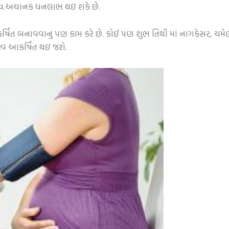
 થાય.અચાનક ધનલાભ થઇ શકે છે.
િત બનાવવાનું પણ કામ કરે છે. કોઈ પણ શુભ તિથી માં નાગકેસર, ચમેલી ન
ત્વ આકર્ષિત થઇ જશે.