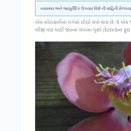
સ્વાસ્થ્ય અને આયુર્વેદિક ઉપચાર વિશે ની માહિતી મેળ
એક સીતાફળીનાં વર્ગનો લીલો ચંપો થાય છે. જે એક 
બીજી પણ ઘણી જાતનાં ચંપાના વૃક્ષો (કેટલાકનાં ફૂલ 