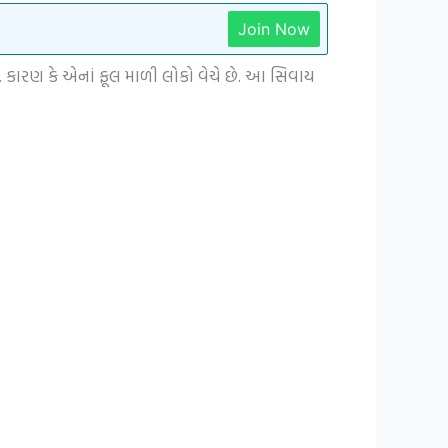
Join Now
. કારણ કે એનાં ફૂલ માળી લોકો વેચે છે. આ સિવાય