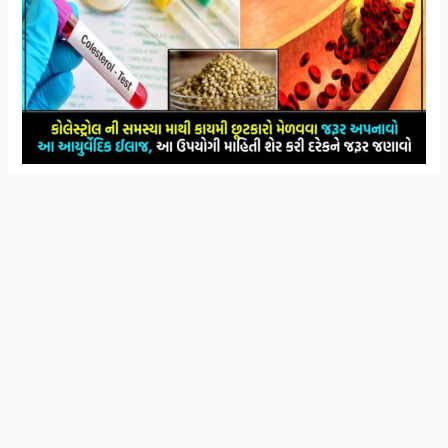
સ્વાસ્થ્ય અને આયુર્વેદિક ઉપચાર વિશે ની માહિતી
Join Now
મેળવવા માટે WhatsApp ગ્રુપ મા જોડાઓ
જો બ્લડની અંદર કોલેસ્ટ્રોલની માત્રા વધી જાય ત્યારે તે ઘણી બધી
બિમારીઓનું આગમન નોતરે છે. જેમકે હાર્ટ એટેક, બ્લડ-પ્રેશર,
કિડની પર અસર થવી, પાચનતંત્રનું બગડવું, તેમજ નળીની અંદર
બ્લડ સર્ક્યુલેશન બરાબર ન થવુ વગેરે.
કોલેસ્ટ્રોલ શાના કારણે વધે છે,ખાવા-પીવામાં લાપરવાહી
કરવાથી,ધૂમ્રપાન અને શરાબનો વધારે પડતું સેવન કરવાથી,વધારે