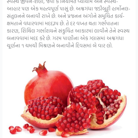
સ્વસ્થ જીવન-શૈલી, જેવી કે નિયમિત વ્યાયામ અને સ્વસ્થ-
આહાર પણ એક મહત્વપૂર્ણ પાસું છે. અશ્વગંધા જડીબુટ્ટી હાર્મોનલ-
સંતુલનને બનાવી રાખે છે. અને પ્રજનન અંગોને સમુચિત કાર્ય-
ક્ષમતાને વધારવામાં મદદરૂપ છે. તે દર વખત થતા ગર્ભપાતના
કારણ, શિથિલ ગર્ભાશયને સંકુચિત આકારમાં લાવીને તેને સ્વસ્થ
બનાવવામાં મદદ કરે છે. ગરમ પાણીના એક ગ્લાસમાં અશ્વગંધા
ચૂર્ણના ૧ ચમચી મિશ્રણને બનાવીને દિવસમાં બે વાર લો.