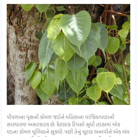
પીપળાના વૃક્ષની કોમળ જડોને મહિલાના વાંજિયાપણાની
સારવારમાં અસરકારક છે. કેટલાક દિવસો સુધી તડકામાં એક
વડના કોમળ મૂળિયાને સુકવો. પછી તેનું ચૂરણ બનાવીને એક બંધ