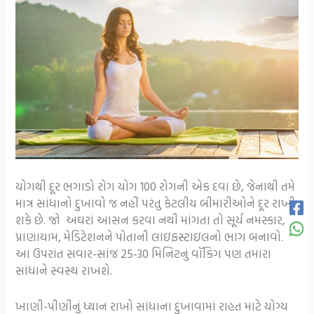
યોગથી દૂર ભગાડો રોગ યોગ 100 રોગની એક દવા છે, જેનાથી તમે
માત્ર સાંધાનો દુખાવો જ નહીં પરંતુ કેટલીય બીમારીઓને દૂર રાખી
શકે છે. જો અઘરાં આસન કરવા નથી માંગતા તો સૂર્ય નમસ્કાર,
પ્રાણાયામ, મેડિટેશનને પોતાની લાઇફસ્ટાઇલનો ભાગ બનાવો.
આ ઉપરાંત સવાર-સાંજ 25-30 મિનિટનું વૉકિંગ પણ તમારા
સાંધાને સ્વસ્થ રાખશે.
ખાણી-પીણીનું ધ્યાન રાખો સાંધાના દુખાવામાં રાહત માટે યોગ્ય