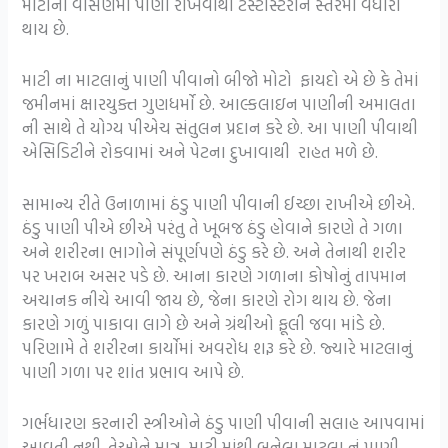
માટીના વાસણમાં પાણી રાખવાથી ટેસ્ટોસ્ટેરોન સ્તરમાં વધારો
થાય છે.
માટી ના માટલાનું પાણી પીવાનો બીજો મોટો ફાયદો એ છે કે તેમાં
જમીનમાં ક્ષારયુક્ત ગુણધર્મો છે. આલ્કલાઇન પાણીની અમાલતા
ની સાથે તે યોગ્ય પીએચ સંતુલન પ્રદાન કરે છે. આ પાણી પીવાથી
એસિડિટીને રોકવામાં અને પેટના દુખાવાથી રાહત મળે છે.
સામાન્ય રીતે ઉનાળામાં ઠંડુ પાણી પીવાની ઈચ્છા રાખીએ છીએ.
ઠંડુ પાણી પીએ છીએ પરંતુ તે ખૂબજ ઠંડુ હોવાને કારણે તે ગળા
અને શરીરના ભાગોને સંપૂર્ણપણે ઠંડુ કરે છે. અને તેનાથી શરીર
પર ખરાબ અસર પડે છે. આના કારણે ગળાના કોષોનું તાપમાન
અચાનક નીચે આવી જાય છે, જેના કારણે રોગ થાય છે. જેના
કારણે ગળું પાકાવા લાગે છે અને ગ્રંથીઓ ફૂલી જવા માંડે છે.
પરિણામે તે શરીરના કાર્યોમાં અવરોધ શરૂ કરે છે. જ્યારે માટલાનું
પાણી ગળા પર શાંત પ્રભાવ આપે છે.
ગર્ભધારણ કરનારી સ્ત્રીઓને ઠંડુ પાણી પીવાની સલાહ આપવામાં
આવતી નથી. તેઓને માત્ર માટી માંથી બનેલા માટલા નું પાણી