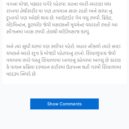
પગનાં મોજાં, મફલર વગેરે પહેરવાં. ઘરનાં બારી-બારણાં બંધ
રાખવાં તેથીશરીર માં પણ તાપમાન સારું રહશે અને સાંધા નું
દુખાવો પણ ઓછો થાય છે. આઉટડોર ગેમ વધુ રમવી. ક્રિકેટ,
બૅડમિન્ટન, ફૂટબૉલ જેવી મસલ્સની મૂવમેન્ટ વધારતી રમતો આ
સીઝનમાં ખાસ રમવી. તેલથી બૉડીમસાજ કરવું.
બને ત્યાં સુધી ઘરમાં પણ સ્લીપર પહેરો. બહાર નીકળો ત્યારે સાદાં
ચંપલને બદલે શૂઝ કે મોજડી પહેરવાનું રાખો. શિયાળુપાક જેવી
પચવામાં ભારે વસ્તુ શિયાળામાં ખાવાનું કહેવામાં આવ્યું છે કારણ
કે પાચન પ્રક્રિયા દરમ્યાન શરીરમાં ઉતપન્ન થતી ગરમી શિયાળામાં
મદદરૂપ નિવડે છે.
Show Comments