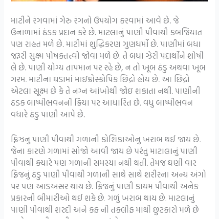
માટીને રંગવામાં ગેરુ રંગનો ઉપયોગ કરવામાં આવે છે. જે
ઉનાળામાં ઠંડક પ્રદાન કરે છે. માટલાનું પાણી પીવાથી કબજિયાત
પણ રાહત મળે છે. માટીમાં શુદ્ધિકરણ ગુણધર્મો છે. પાણીમાં બધા
જરૂરી સુક્ષ્મ પોષકતત્ત્વો જોવા મળે છે. તે બધા ઝેરી પદાર્થોને શોષી
લે છે. પાણી યોગ્ય તાપમાન પર રહે છે, ન તો ખૂબ ઠંડુ અથવા ખૂબ
ગરમ. માટીના ઘડામાં માઇક્રોસ્કોપિક છિદ્રો હોય છે. આ છિદ્રો
એટલા સૂક્ષ્મ છે કે તે નગ્ન આંખોથી જોઇ શકાતા નથી. પાણીની
ઠંડક બાષ્પીભવનની ક્રિયા પર આધારિત છે. વધુ બાષ્પીભવન
વધારે ઠંડુ પાણી આપે છે.
ફ્રિઝનુ પાણી પીવાથી ગળાની કોશિકાઓનુ ખરાબ થઈ જાય છે.
જેના કારણે ગળામાં સોજો આવી જાય છે પરંતુ માટાલાનું પાણી
પીવાથી ક્યારે પણ ગળાની સમસ્યા નથી થતી. તેમજ ઘણી વાર
ફ્રિજનું ઠંડુ પાણી પીવાથી ગળાની સાથે સાથે શરીરના અન્ય અંગો
પર પણ આડઅસર થાય છે. ફ્રિજનું પાણી કાયમ પીવાથી અનેક
પ્રકારની બીમારીઓ થઈ શકે છે. ગળું ખરાબ થાય છે. માટલાનું
પાણી પીવાથી શરદી અને કફ ની તકલીફ માંથી છુટકારો મળે છે