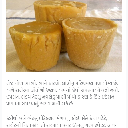
રોજ ગોળ ખાઓ. આને કારણે, લોહીનું પરિભ્રમણ પણ યોગ્ય છે,
અને શરીરમાં લોહીની ઉણપ, અપચો જેવી સમસ્યાઓ થતી નથી.
ઉપરાંત, શક્ય તેટલું નવશેકુ પાણી પીવો કારણ કે ડિહાઇડ્રેશન
પણ આ સમસ્યાનું કારણ બની શકે છે.
ઠંડીથી બને એટલું પ્રોટેક્શન મેળવવું. કોઈ પહેરે કે ન પહેરે,
શરીરની ચિંતા હોય તો શરમાયા વગર ઊનનું ગરમ સ્વેટર, હાથ-