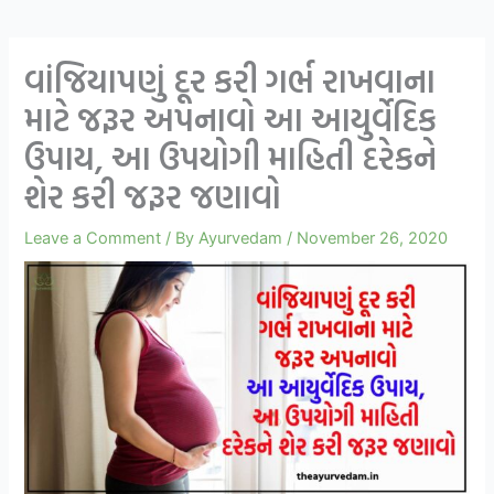
વાંજિયાપણું દૂર કરી ગર્ભ રાખવાના
માટે જરૂર અપનાવો આ આયુર્વેદિક
ઉપાય, આ ઉપયોગી માહિતી દરેકને
શેર કરી જરૂર જણાવો
Leave a Comment
/ By
Ayurvedam
/
November 26, 2020