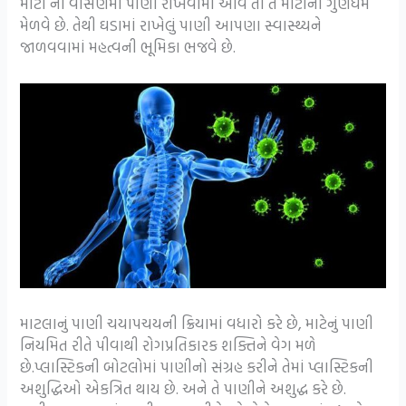
માટી ના વાસણમાં પાણી રાખવામાં આવે તો તે માટીનો ગુણધર્મ
મેળવે છે. તેથી ઘડામાં રાખેલું પાણી આપણા સ્વાસ્થ્યને
જાળવવામાં મહત્વની ભૂમિકા ભજવે છે.
માટલાનું પાણી ચયાપચયની ક્રિયામાં વધારો કરે છે, માટેનું પાણી
નિયમિત રીતે પીવાથી રોગપ્રતિકારક શક્તિને વેગ મળે
છે.પ્લાસ્ટિકની બોટલોમાં પાણીનો સંગ્રહ કરીને તેમાં પ્લાસ્ટિકની
અશુદ્ધિઓ એકત્રિત થાય છે. અને તે પાણીને અશુદ્ધ કરે છે.