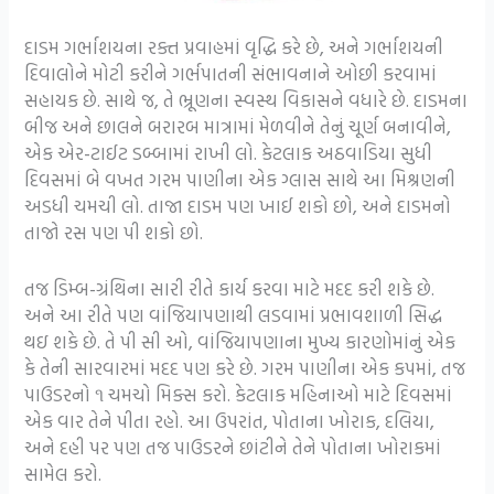
દાડમ ગર્ભાશયના રક્ત પ્રવાહમાં વૃદ્ધિ કરે છે, અને ગર્ભાશયની
દિવાલોને મોટી કરીને ગર્ભપાતની સંભાવનાને ઓછી કરવામાં
સહાયક છે. સાથે જ, તે ભ્રૂણના સ્વસ્થ વિકાસને વધારે છે. દાડમના
બીજ અને છાલને બરારબ માત્રામાં મેળવીને તેનું ચૂર્ણ બનાવીને,
એક એર-ટાઈટ ડબ્બામાં રાખી લો. કેટલાક અઠવાડિયા સુધી
દિવસમાં બે વખત ગરમ પાણીના એક ગ્લાસ સાથે આ મિશ્રણની
અડધી ચમચી લો. તાજા દાડમ પણ ખાઈ શકો છો, અને દાડમનો
તાજો રસ પણ પી શકો છો.
તજ ડિમ્બ-ગ્રંથિના સારી રીતે કાર્ય કરવા માટે મદદ કરી શકે છે.
અને આ રીતે પણ વાંજિયાપણાથી લડવામાં પ્રભાવશાળી સિદ્ધ
થઇ શકે છે. તે પી સી ઓ, વાંજિયાપણાના મુખ્ય કારણોમાંનું એક
કે તેની સારવારમાં મદદ પણ કરે છે. ગરમ પાણીના એક કપમાં, તજ
પાઉડરનો ૧ ચમચો મિક્સ કરો. કેટલાક મહિનાઓ માટે દિવસમાં
એક વાર તેને પીતા રહો. આ ઉપરાંત, પોતાના ખોરાક, દલિયા,
અને દહી પર પણ તજ પાઉડરને છાંટીને તેને પોતાના ખોરાકમાં
સામેલ કરો.