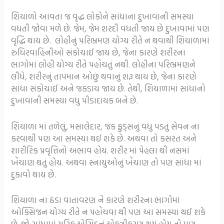
શિયાળો આવતા જ વૃદ્ધ લોકોને સાંધાના દુખાવાની સમસ્યા
વધતી જોવા મળે છે. જેમ, જેમ શરદી વધતી જાય છે દુખાવામાં પણ
વૃદ્ધિ થાય છે. લોહીનું પરિભ્રમણ યોગ્ય રીતે ન થવાથી શિયાળામાં
રુધિરવાહિનીઓ સંકોચાઈ જાય છે, જેના કારણે શરીરના
ભાગોમાં લોહી યોગ્ય રીતે પહોંચતું નથી. લોહીના પરિભ્રમણને
લીધે, શરીરનું તાપમાન ઓછું થવાનું શરૂ થાય છે, જેના કારણે
સાંધા સંકોચાઈ અને જકડાય જાય છે. તેથી, શિયાળામાં સાંધાનો
દુખાવાની સમસ્યા વધુ પીડાદાયક બને છે.
શિયાળા માં તળેલું, મસાલેદાર, જંક ફુડ્સનું વધુ પડતું સેવન ના
કરવાથી પણ આ સમસ્યા થઈ શકે છે. અથવા તો કસરત અને
શારીરિક પ્રવૃત્તિનો અભાવ હોય. શરીર માં પેહલા થી નસમાં
ખેંચાણ થતું હોય. અથવા સ્નાયુઓનું ખેંચાણ તો પણ સાંધા માં
દુકાવો થાય છે.
શિયાળા ના ઠંડા વાતાવરણ ને કારણે શરીરના ભાગોમાં
ઓક્સિજન યોગ્ય રીતે ન પહોંચવા થી પણ આ સમસ્યા થઈ શકે
છે. જો સાંધામાં યુરિક એસિડનું એકત્રીકરણ થયું હોય તો પણ