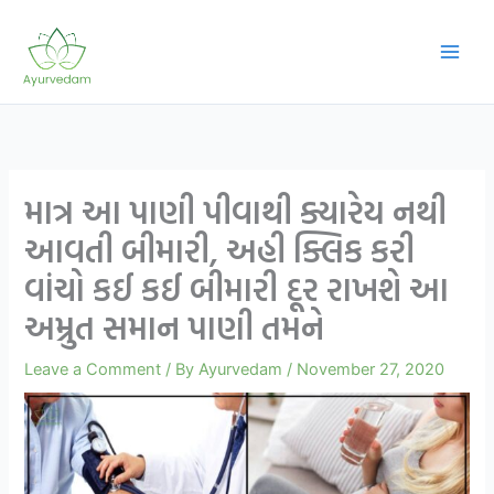
Skip
to
content
માત્ર આ પાણી પીવાથી ક્યારેય નથી
આવતી બીમારી, અહી ક્લિક કરી
વાંચો કઈ કઈ બીમારી દૂર રાખશે આ
અમ્રુત સમાન પાણી તમને
Leave a Comment
/ By
Ayurvedam
/
November 27, 2020