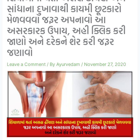
સાંધાના દુખાવાથી કાયમી છૂટકારો
મેળવવવા જરૂર અપનાવો આ
અસરકારક ઉપાય, અહી ક્લિક કરી
જાણો અને દરેકને શેર કરી જરૂર
જણાવો
Leave a Comment
/ By
Ayurvedam
/
November 27, 2020