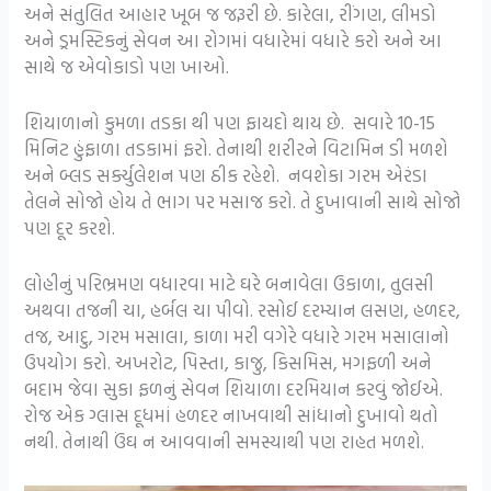
અને સંતુલિત આહાર ખૂબ જ જરૂરી છે. કારેલા, રીંગણ, લીમડો
અને ડ્રમસ્ટિકનું સેવન આ રોગમાં વધારેમાં વધારે કરો અને આ
સાથે જ એવોકાડો પણ ખાઓ.
શિયાળાનો કુમળા તડકા થી પણ ફાયદો થાય છે. સવારે 10-15
મિનિટ હુંફાળા તડકામાં ફરો. તેનાથી શરીરને વિટામિન ડી મળશે
અને બ્લડ સર્ક્યુલેશન પણ ઠીક રહેશે. નવશેકા ગરમ એરંડા
તેલને સોજો હોય તે ભાગ પર મસાજ કરો. તે દુખાવાની સાથે સોજો
પણ દૂર કરશે.
લોહીનું પરિભ્રમણ વધારવા માટે ઘરે બનાવેલા ઉકાળા, તુલસી
અથવા તજની ચા, હર્બલ ચા પીવો. રસોઈ દરમ્યાન લસણ, હળદર,
તજ, આદુ, ગરમ મસાલા, કાળા મરી વગેરે વધારે ગરમ મસાલાનો
ઉપયોગ કરો. અખરોટ, પિસ્તા, કાજુ, કિસમિસ, મગફળી અને
બદામ જેવા સુકા ફળનું સેવન શિયાળા દરમિયાન કરવું જોઈએ.
રોજ એક ગ્લાસ દૂધમાં હળદર નાખવાથી સાંધાનો દુખાવો થતો
નથી. તેનાથી ઉંઘ ન આવવાની સમસ્યાથી પણ રાહત મળશે.