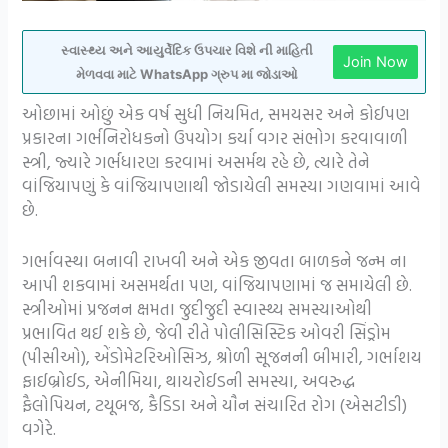
સ્વાસ્થ્ય અને આયુર્વેદિક ઉપચાર વિશે ની માહિતી
Join Now
મેળવવા માટે WhatsApp ગ્રુપ મા જોડાઓ
ઓછામાં ઓછું એક વર્ષ સુધી નિયમિત, સમયસર અને કોઈપણ
પ્રકારના ગર્ભનિરોધકનો ઉપયોગ કર્યા વગર સંભોગ કરવાવાળી
સ્ત્રી, જ્યારે ગર્ભધારણ કરવામાં અસર્મથ રહે છે, ત્યારે તેને
વાંજિયાપણું કે વાંજિયાપણાથી જોડાયેલી સમસ્યા ગણવામાં આવે
છે.
ગર્ભાવસ્થા બનાવી રાખવી અને એક જીવતા બાળકને જન્મ ના
આપી શકવામાં અસમર્થતા પણ, વાંજિયાપણામાં જ સમાયેલી છે.
સ્ત્રીઓમાં પ્રજનન ક્ષમતા જુદીજુદી સ્વાસ્થ્ય સમસ્યાઓથી
પ્રભાવિત થઈ શકે છે, જેવી રીતે પોલીસિસ્ટિક ઓવરી સિંડ્રોમ
(પીસીઓ), એંડોમેટરિઓસિઝ, શ્રોળી સૂજનની બીમારી, ગર્ભાશય
ફાઈબ્રોઈડ, એનીમિયા, થાયરોઈડની સમસ્યા, અવરુદ્ધ
ફૈલોપિયન, ટયૂબજ, કૈડિડા અને યૌન સંચારિત રોગ (એસટીડી)
વગેરે.