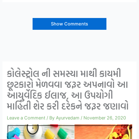
Show Comments
કોલેસ્ટ્રોલ ની સમસ્યા માથી કાયમી
છૂટકારો મેળવવા જરૂર અપનાવો આ
આયુર્વેદિક ઈલાજ, આ ઉપયોગી
માહિતી શેર કરી દરેકને જરૂર જણાવો
Leave a Comment
/ By
Ayurvedam
/
November 26, 2020