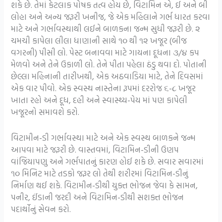
શકે છે. તેમાં કેટલાક પોષક તત્વ હોય છે, વિટામિન એ, ઈ અને બી
લોહા અને અન્ય જરૂરી ખનીજ, જે એક મહિલાને ગર્ભ ધારત કરવા
માટે અને ગર્ભાવસ્થાથી લઈને બાળકના જન્મ સુધી જરૂરી છે. ૨
ચમચી કાપેલા લીલા ધાણાની સાથે ૧૦ થી ૧૨ ખજૂર (બીજ
વગરની) પીસી લો. પેસ્ટ બનાવવા માટે ગાયના દૂધના ૩/૪ કપ
મેળવો અને તેને ઉકાળી લો. તેને પીતા પહેલા ઠંડુ થવા દો. પોતાની
છેલ્લા મહિનાની તારીખથી, એક અઠવાડિયા માટે, તેને દિવસમાં
એક વાર પીવો. એક સ્વસ્થ નાસ્તેના રૂપમાં દરરોજ ૬-૮ ખજૂર
ખાતા રહો અને દૂધ, દહી અને સ્વાસ્થ્ય-પેય માં પણ કાપેલી
ખજૂરનો સમાવશે કરો.
વિટામીન-ડી ગર્ભાવસ્થા માટે અને એક સ્વસ્થ બાળકને જન્મ
આપવા માટે જરૂરી છે. વાસ્તવમાં, વિટામિન-ડીની ઉણપ
વાંજિયાપણુ અને ગર્ભપાતનું કારણ હોઈ શકે છે. સવાર સવારમાં
૧૦ મિનિટ માટે તડકો જરૂર લો તેથી શરીરમાં વિટામિન-ડીનું
નિર્માણ થઈ શકે. વિટામીન-ડીથી યુક્ત ભોજન જેવા કે સામન,
પનીર, ઈંડાની જરદી અને વિટામિન-ડીથી સશક્ત ભોજન
પદાર્થોનું સેવન કરો.