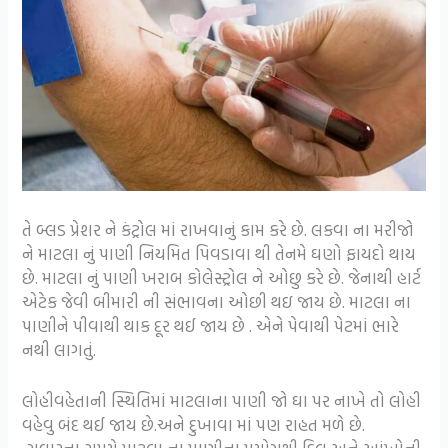
તે બ્લડ પ્રેશર ને કંટ્રોલ માં રાખવાનું કામ કરે છે. લકવા ના મરીજો
ને માટલા નું પાણી નિયમિત પિવડાવા થી તેનમે ઘણો ફાયદો થાય
છે. માટલા નું પાણી ખરાબ કોલેસ્ટ્રોલ ને ઓછુ કરે છે. જેનાથી હાર્ટ
એટેક જેવી બીમારી ની સંભાવના ઓછી થઇ જાય છે. માટલા ના
પાણીને પીવાથી થાક દૂર થઈ જાય છે . એને પેવાથી પેટમાં ભારે
નથી લાગતું.
લોહીવહેતાની સ્થિતિમાં માટલાના પાણી જો ઘા પર નાખે તો લોહી
વહેવુ બંદ થઈ જાય છે.અને દુખાવા માં પણ રાહત મળે છે.