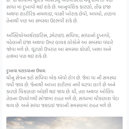
સાંધા માં દુખાવો થઈ શકે છે. આનુવંશિક કારણો, તીવ્ર ઇજા
અથવા શારીરિક નબળાઇ, વાસી ખોરાક લેવો, અપચો, તણાવ
તેનાથી પણ આ સમસ્યા ઉદભવી શકે છે.
ઑસ્ટિયોઆર્થરાઇટિસ, રૂમેટાઇડ સંધિવા, સાંધાનો દુખાવો,
પહેલાની ઇજા અથવા ઉમર લાયક લોકોને આ સમસ્યા વધારે
જોવા મળે છે.. ઘૂંટણો ઉપરાંત આ સમસ્યા કોણી, ખભા અને
હાથમાં પણ થઇ શકે છે.
દુખાવા મટાડવાના ઉપાય:
ઘીનું સેવન કરો સંધિવા એક એવો રોગ છે. જેમાં વા ની સમસ્યા
વધી જાય છે. જેનાથી આખા શરીરમાં નમી ઘટવા લાગે છે અને
કારણે ચિકણાશ ઓછી થઇ જાય છે. ઘી, તલ અથવા ઓલિવ
તેલના ઉપયોગથી સોજામાં રાહત મળે છે, સાંધામાં ચીકણાશ પેદા
થાય છે. અને સાંધા જકડાઇ જવાની સમસ્યામાં રાહત મળે છે.