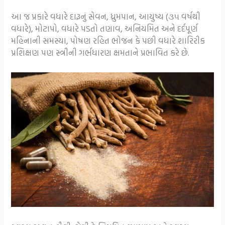
આ જ પ્રકારે વધારે દારૂનું સેવન, ધ્રુમપાન, આયુષ્ય (૩૫ વર્ષથી
વધારે), મોટાપો, વધારે પડતો તણાવ, અનિયમિત અને દર્દપૂર્ણ
મહિનાની સમસ્યા, પોષણ રહિત ભોજન કે પછી વધારે શારિરીક
પ્રશિક્ષણ પણ સ્ત્રીની ગર્ભધારણ ક્ષમતાને પ્રભાવિત કરે છે.