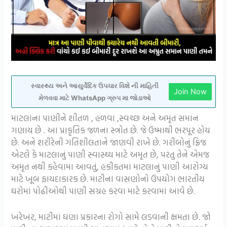
સ્વાસ્થ્ય અને આયુર્વેદિક ઉપચાર વિશે ની માહિતી
Join Now
મેળવવા માટે WhatsApp ગ્રુપ મા જોડાઓ
માટલાના પાણીને શીતળ , હળવા ,સ્વચ્છ અને અમૃત સમાન
ગણાય છે . આ પ્રાકૃતિક જળના સ્ત્રોત છે. જે ઉષ્માથી ભરપૂર હોય
છે. અને શરીરેની ગતિશીલતાને જાણવી રાખે છે. ગરીબોનું ફ્રિજ
એટલે કે માટલાનું પાણી સ્વાસ્થ્ય માટે અમૃત છે, પરંતુ તેને એમજ
અમૃત નથી કહેવામા આવતું, હકીકતમાં માટલાનું પાણી આરોગ્ય
માટે ખૂબ ફાયદાકારક છે. માટીના વાસણોનો ઉપયોગ ભારતીય
ઘરોમાં પોઢીઓથી પાણી સંગ્રહ કરવા માટે કરવામાં આવે છે.
ખરેખર, માટીમાં ઘણા પ્રકારના રોગો સામે લડવાની ક્ષમતા છે. જો