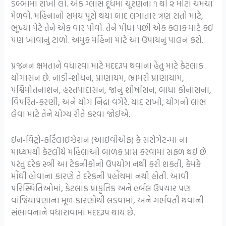
ડબ્બામાં રાખી લો. એક ગ્લાસ દૂધમાં ચૂરણના ૧ થી ૨ મોટા ચમચા
મેળવો. મહિનાનો સમય પૂરો થયા બાદ લગાતાર ત્રણ રાતો માટે,
ભૂખ્યા પેટે તેને એક વાર પીવો. તેને પીધા પછી એક કલાક માટે કંઈ
પણ ખાવાનું ટાળો. અમુક મહિના માટે આ ઉપાયનું પાલન કરો.
પ્રજનન ક્ષમતાને વધારવા માટે મદદરૂપ થવાના હેતુ માટે કેટલાક
યોગાસન છે. નાડી-શોધન, પ્રાણાયમ, ભ્રામરી પ્રાણાયામ,
પશ્વિમોત્તનાશન, હસ્તપાદાસન, જાનુ શીર્ષાસન, બાધા કોનાસના,
વિપરિત-કરણી, અને યોગ નિદ્રા વગેરે. યાદ રાખો, યોગનો લાભ
લેવા માટે તેને યોગ્ય રીતે કરવા જોઈએ.
ઈન-વિટ્રો-ફર્ટિલાઈઝેશન (આઈવીએફ) કે સરોગેટ-માં ના
માધ્યમથી કેટલીયે મહિલાઓ બાળક પ્રાપ્ત કરવામાં સફળ થઈ છે.
પરંતુ દરેક સ્ત્રી આ ટેકનીકોનો ઉપયોગ નથી કરી શકતી, કેમકે
મોંઘી હોવાના કારણે તે દરેકની પહોંચમાં નથી હોતી. આવી
પરિસ્થિતિઓમાં, કેટલાક પ્રાકૃતિક અને હર્બલ ઉપચાર પણ
વાંજિયાપણાના મૂળ કારણોથી લડવામાં, અને ગર્ભવતી થવાની
સંભાવનાને વધારાવામાં મદદરૂપ થાય છે.