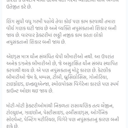
ઉતેજીત કરે છે.
લિંગ સુધી વધુ ગરમી પહોંચે તેવા કોઈ પણ કામ કરવાથી તમારા
વીર્ય ગણક ઘટી જાય છે અને વ્યક્તિ નપુસંકતાનો શિકાર બની
જાય છે. વારંવાર ફેક્ટરીમાં ભઠ્ઠી નજીક કામ કરતા લોકો
નપુસંકતાનો શિકાર બની જાય છે.
એઇડ્સ માત્ર યૌન સંબંધિત ચેપી બીમારીઓ નથી. આ ઉપરાંત
અનેક ડઝનેક બીમારીઓ છે, જે અસુરક્ષિત યૌન સંબંધ સ્થાપિત
કરવાથી થાય છે. એ પણ નપુંસકતાનું મોટું કારણ છે. કેટલીક
બીમારીઓ જેમ કે, મમ્પસ, ટીબી, બ્રુસિલોસિસ, ગોનોરિયા,
ટાઇફોઇડ, ઇન્ફ્લુએન્જા, સ્મોલપોક્સ વિગેરેના કારણે પણ સ્પર્મ
કાઉન્ટ ઓછા થઇ જાય છે.
મોટી-મોટી ફેક્ટરીઓમાંથી નિકળતા રાસાયણિક તત્વ બેંજીન,
ટોલ્યુઇન, ઝાઇલીન, પેસ્ટીસાઇડ, હર્બીસાઇડ્સ, ઓર્ગેનિક
સોલ્વેન્ટ, પેન્ટિંગ મટીરિયલ, વિગેરે પણ નપુંસકતાનું કારણ બની
શકે છે.