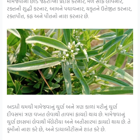
મામેજવાનો છોડ જઠરાગ્ની પ્રદીપ્ત કરનાર, મળ સાફ લાવનાર,
રક્તની શુદ્ધી કરનાર, આમને પચાવનાર, યકૃતને ઉત્તેજીત કરનાર,
રક્તપીત્ત, કફ અને પીત્તનો નાશ કરનાર છે.
અડધી ચમચી મામેજવાનું ચુર્ણ અને ત્રણ કાળાં મરીનું ચુર્ણ
દીવસમાં ત્રણ વખત લેવાથી તાવમાં ફાયદો થાય છે. મામેજવાનું
ચુર્ણ છાસમાં લેવાથી મૅલેરીયા અને અતીસારમાં ફાયદો થાય છે. તે
કૃમીનો નાશ કરે છે, અને ડાયાબીટીસને શાંત કરે છે.