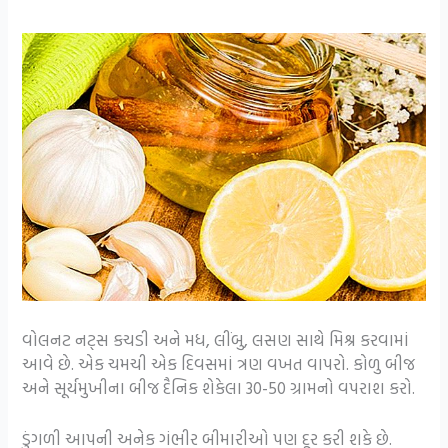
વોલનટ નટ્સ કચડી અને મધ, લીંબુ, લસણ સાથે મિશ્ર કરવામાં
આવે છે. એક ચમચી એક દિવસમાં ત્રણ વખત વાપરો. કોળુ બીજ
અને સૂર્યમુખીના બીજ દૈનિક શેકેલા 30-50 ગ્રામનો વપરાશ કરો.
ડુંગળી આપની અનેક ગંભીર બીમારીઓ પણ દૂર કરી શકે છે.