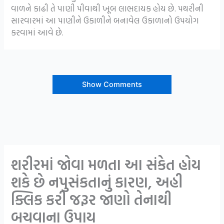
વાળને કાઢી તે પાણી પીવાથી ખૂબ લાભદાયક હોય છે. પથરીની
સારવારમાં આ પાણીને ઉકાળીને બનાવેલ ઉકાળાનો ઉપયોગ
કરવામાં આવે છે.
Show Comments
શરીરમાં જોવા મળતા આ સંકેત હોય
શકે છે નપુસંકતાનું કારણ, અહી
ક્લિક કરી જરૂર જાણો તેનાથી
બચવાના ઉપાય