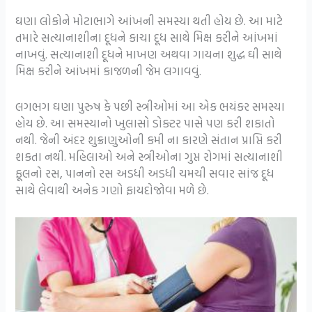
ઘણા લોકોને મોટાભાગે આંખની સમસ્યા થતી હોય છે. આ માટે
તમારે સત્યાનાશીના દૂધને કાચા દૂધ સાથે મિક્ષ કરીને આંખમાં
નાખવું. સત્યાનાશી દૂધને માખણ અથવા ગાયના શુદ્ધ ઘી સાથે
મિક્ષ કરીને આંખમાં કાજળની જેમ લગાવવું.
લગભગ ઘણા પુરુષ કે પછી સ્ત્રીઓમાં આ એક ભયંકર સમસ્યા
હોય છે. આ સમસ્યાનો ખુલાસો ડોક્ટર પાસે પણ કરી શકાતો
નથી. જેની અંદર શુક્રાણુઓની કમી ના કારણે સંતાન પ્રાપ્તિ કરી
શકતા નથી. મહિલાઓ અને સ્ત્રીઓના ગુપ્ત રોગમાં સત્યાનાશી
ફૂલનો રસ, પાનનો રસ અડધી અડધી ચમચી સવાર સાંજ દૂધ
સાથે લેવાથી અનેક ગણો ફાયદોજોવા મળે છે.