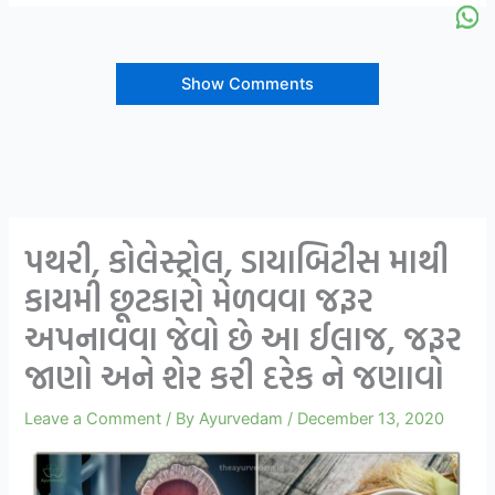
Show Comments
પથરી, કોલેસ્ટ્રોલ, ડાયાબિટીસ માથી
કાયમી છૂટકારો મેળવવા જરૂર
અપનાવવા જેવો છે આ ઈલાજ, જરૂર
જાણો અને શેર કરી દરેક ને જણાવો
Leave a Comment
/ By
Ayurvedam
/
December 13, 2020