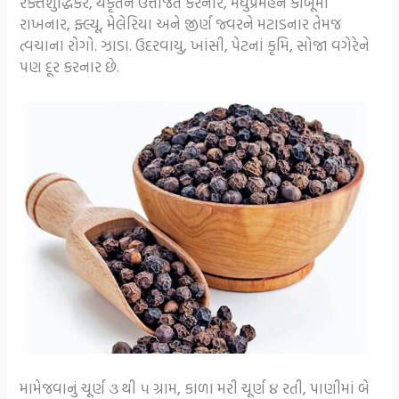
રક્તશુદ્ધિકર, યકૃતને ઉત્તેજિત કરનાર, મધુપ્રમેહને કાબૂમાં
રાખનાર, ફ્લ્યૂ, મેલેરિયા અને જીર્ણ જ્વરને મટાડનાર તેમજ
ત્વચાના રોગો. ઝાડા. ઉદરવાયુ, ખાંસી, પેટનાં કૃમિ, સોજા વગેરેને
પણ દૂર કરનાર છે.
મામેજવાનું ચૂર્ણ ૩ થી ૫ ગ્રામ, કાળા મરી ચૂર્ણ ૪ રતી, પાણીમાં બે