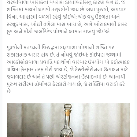
ચરબીવાળા ખોરાકનો વપરાશ ડાયાબિટીસનું કારણ બને છે, જે
શક્તિમાં કાયમી ઘટાડો તરફ દોરી જાય છે. બધા પુરુષો, અપવાદ
વિના, આહારમાં વળગી રહેવું જોઈએ; એક વધુ ઉકળતા અને
સ્ટ્યૂડ માંસ, ઓછી તળેલા માંસ ખાય છે, અને ખોરાકમાંથી ફાસ્ટ
ફૂડ અને મીઠી કાર્બોરેટેડ પીણાંને બાકાત રાખવું જોઈએ.
પુરૂષોની મંતવ્યની વિરુદ્ધમાં દારૂવાળા પીણાંની શક્તિ પર
સકારાત્મક અસર હોય છે, તે નોંધવું જોઈએ: કોઈપણ જથ્થામાં
આલ્કોહોલવાળા પ્રવાહિ પદાર્થોનો વારંવાર ઉપયોગ એ કફોત્પાદક
ગ્રંથિમાં ફેરફાર તરફ દોરી જાય છે, જે ટેસ્ટોસ્ટેરોનના ઉત્પાદન માટે
જવાબદાર છે અને તે પછી એસ્ટ્રોજનના ઉત્પાદનમાં છે. આનાથી
પુરુષ શરીરમાં હોર્મોનલ ફેરફારો થાય છે, જે શક્તિમાં ઘટાડો કરે
છે.