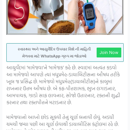
સ્વાસ્થ્ય અને આયુર્વેદિક ઉપચાર વિશે ની માહિતી
Join Now
મેળવવા માટે WhatsApp ગ્રુપ મા જોડાઓ
આયુર્વેદમાં ‘મામેજવા’ને ‘મામેજક’ કહે છે. સ્વાદમાં અત્યંત કડવો
આ મામેજવો આપણે ત્યાં મધુપ્રમેહ-ડાયાબિટીસના ઔષધ તરીકે
ખૂબ જ પ્રસિદ્ધ છે. મામેજવો મધુપ્રમેહ(ડાયાબીટીસ)ને કાબુમાં
રાખનાર ઉત્તમ ઔષધ છે. એ કફ-પીત્તશામક, ભુખ લગાડનાર,
આમપાચક, ઝાડો સાફ લાવનાર, સોજો ઉતારનાર, રક્તની શુદ્ધી
કરનાર તથા રક્તપીત્તને મટાડનાર છે.
મામેજવાનો આખો છોડ સૂકવી તેનું ચૂર્ણ બનાવી લેવું. અડધી
ચમચી જમ્યા પછી આ ચૂર્ણ લેવાથી ડાયાબીટિસ કંટ્રોલમાં રહે છે.