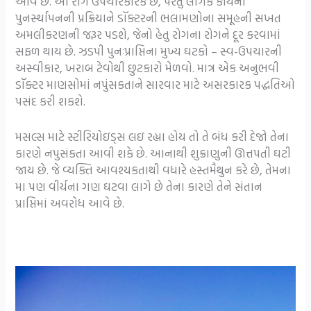
આવે છે. આ રોગ ઉપચારકારક છે, પરંતુ લૈંગિક કાર્યના
પુનર્સ્થાપનની પ્રક્રિયાને ડૉક્ટરની ભલામણોના સમૂહની સખત
અમલીકરણની જરૂર પડશે, જેનો હેતુ રોગના રોગને દૂર કરવામાં
સફળ થાય છે. ઝડપી પુનઃપ્રાપ્તિના મુખ્ય ઘટકો – સ્વ-ઉપચારની
અસ્વીકાર, ખરાબ ટેવોથી છુટકારો મેળવો. માત્ર એક અનુભવી
ડૉક્ટર માણસોમાં નપુંસકતાને સારવાર માટે અસરકારક પદ્ધતિઓ
પસંદ કરી શકશે.
મસલ્સ માટે સ્ટીરિયોઇડ્સ લઇ રહ્યા હોય તો તે બંધ કરી દેજો તેના
કારણે નપુસંકતા આવી શકે છે. આનાથી શુક્રાણુની ઊત્તપતી ઘટી
જાય છે. જે વ્યક્તિ આવશ્યકતાથી વધારે હસ્તમૈથુન કરે છે, તેમના
મા પણ વીર્યના ગણ ઘટવા લાગે છે તેના કારણે તેને સંતાન
પ્રાપ્તિમાં અવરોધ આવે છે.