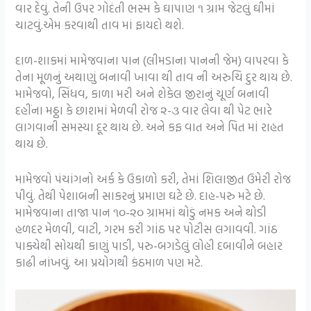
વાર દેવું. તેની ઉપર ગોદંતી ભસ્મ કે ઘાપાણ ૧ ગ્રામ જેટલું ઘીમાં
ચાટવું.એમ કરવાથી તાવ માં ફાયદો થશે.
દાળ-શાકમાં મામેજવાના પાન (લીમડાના પાનની જેમ) વાપરવા કે
તેના મૂળનું અથાણું બનાવી ખાવા થી તાવ ની અરુચિ દુર થાય છે.
મામેજવો, સિંધવ, કાળા મરી અને શેકેલ જીરાનું ચૂર્ણ બનાવી
દહીંના મઠ્ઠા કે છાશમાં મેળવી રોજ ૨-૩ વાર લેવા થી પેટ ભારે
લાગવાની સમસ્યા દૂર થાય છે. અને કફ વાત અને પિત માં રાહત
થાય છે.
મામેજવો પંચાંગનો અર્ક કે ઉકાળો કરી, તેમાં શિલાજીત ઉમેરી રોજ
પીવું. તેથી પેશાબની સાકરનું પ્રમાણ ઘટે છે. દાહ-પરુ મટે છે.
મામેજવાના તાજા પાન ૧૦-૨૦ ગ્રામમાં થોડું નમક અને થોડી
હળદર મેળવી, વાટી, ગરમ કરી ગાંઠ પર પોટીસ લગાવવી. ગાંઠ
પાક્યેથી સોયથી કાણું પાડી, પરુ-બગડેલું લોહી દબાવીને બહાર
કાઢી નાંખવું. આ પ્રયોગથી કંઠમાળ પણ મટે.