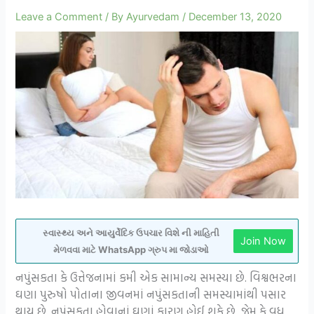
Leave a Comment
/ By
Ayurvedam
/
December 13, 2020
સ્વાસ્થ્ય અને આયુર્વેદિક ઉપચાર વિશે ની માહિતી
Join Now
મેળવવા માટે WhatsApp ગ્રુપ મા જોડાઓ
નપુંસકતા કે ઉત્તેજનામાં કમી એક સામાન્ય સમસ્યા છે. વિશ્વભરના
ઘણા પુરુષો પોતાના જીવનમાં નપુંસકતાની સમસ્યામાંથી પસાર
થાય છે. નપુંસકતા હોવાનાં ઘણાં કારણ હોઈ શકે છે, જેમ કે વધુ