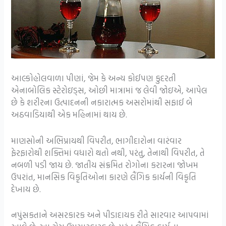
આલ્કોહોલવાળા પીણાં, જેમ કે અન્ય કોઈપણ કુદરતી
એનાબોલિક સ્ટેરોઇડ્સ, ઓછી માત્રામાં જ લેવી જોઇએ, આપેલ
છે કે શરીરના ઉત્પાદનની નકારાત્મક અસરોમાંથી સફાઈ બે
અઠવાડિયાથી એક મહિનામાં થાય છે.
માણસોની અભિપ્રાયથી વિપરીત, ભાગીદારોના વારંવાર
ફેરફારોથી શક્તિમાં વધારો થતો નથી, પરંતુ, તેનાથી વિપરીત, તે
નબળી પડી જાય છે. જાતીય સંક્રમિત રોગોના કરારના જોખમ
ઉપરાંત, માનસિક વિકૃતિઓના કારણે લૈંગિક કાર્યની વિકૃતિ
દેખાય છે.
નપુંસકતાને અસરકારક અને પીડાદાયક રીતે સારવાર આપવામાં