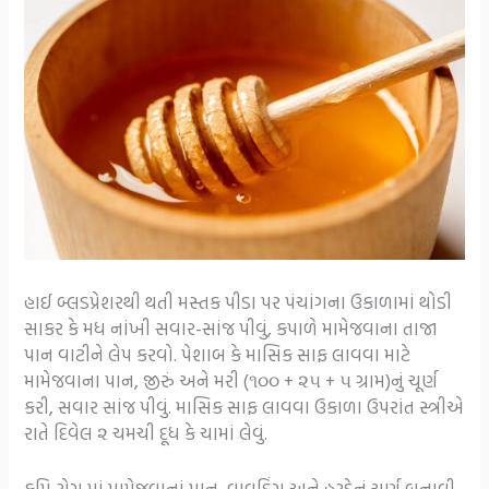
હાઈ બ્લડપ્રેશરથી થતી મસ્તક પીડા પર પંચાંગના ઉકાળામાં થોડી
સાકર કે મધ નાંખી સવાર-સાંજ પીવું, કપાળે મામેજવાના તાજા
પાન વાટીને લેપ કરવો. પેશાબ કે માસિક સાફ લાવવા માટે
મામેજવાના પાન, જીરું અને મરી (૧૦૦ + ૨૫ + ૫ ગ્રામ)નું ચૂર્ણ
કરી, સવાર સાંજ પીવું. માસિક સાફ લાવવા ઉકાળા ઉપરાંત સ્ત્રીએ
રાતે દિવેલ ૨ ચમચી દૂધ કે ચામાં લેવું.
કૃમિ રોગ માં મામેજવાનાં પાન, વાવડિંગ અને હરડેનું ચૂર્ણ બનાવી