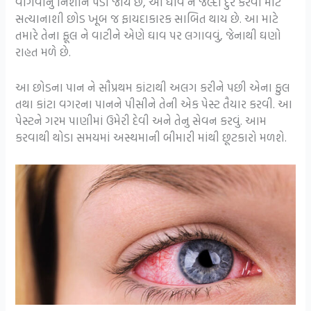
વાગવાનું નિશાન પડી જાય છે, આ ઘાવ ને જલ્દી દુર કરવા માટે
સત્યાનાશી છોડ ખૂબ જ ફાયદાકારક સાબિત થાય છે. આ માટે
તમારે તેના ફૂલ ને વાટીને એણે ઘાવ પર લગાવવું, જેનાથી ઘણો
રાહત મળે છે.
આ છોડના પાન ને સૌપ્રથમ કાંટાથી અલગ કરીને પછી એના ફુલ
તથા કાંટા વગરના પાનને પીસીને તેની એક પેસ્ટ તૈયાર કરવી. આ
પેસ્ટને ગરમ પાણીમાં ઉમેરી દેવી અને તેનુ સેવન કરવું. આમ
કરવાથી થોડા સમયમાં અસ્થમાની બીમારી માંથી છૂટકારો મળશે.