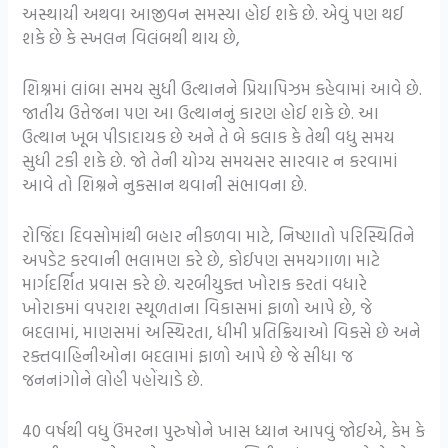
અસ્થાયી અથવા આજીવન સમસ્યા હોઈ શકે છે. એવું પણ થઈ
શકે છે કે સ્ખલન વિલંબથી થાય છે,
શિશ્નમાં લાંબા સમય સુધી ઉત્થાનને પ્રિયાપિઝમ કહેવામાં આવે છે.
જાતીય ઉત્તેજના પણ આ ઉત્થાનનું કારણ હોઈ શકે છે. આ
ઉત્થાન ખૂબ પીડાદાયક છે અને તે બે કલાક કે તેથી વધુ સમય
સુધી ટકી શકે છે. જો તેની યોગ્ય સમયસર સારવાર ન કરવામાં
આવે તો શિશ્નને નુકસાન થવાની સંભાવના છે.
રોજિંદા દિવસોમાંથી બહાર નીકળવા માટે, નિષ્ણાતો પરિસ્થિતિને
અપડેટ કરવાની ભલામણ કરે છે, કોઈપણ સમયગાળા માટે
માર્ગદર્શિત પ્રવાસ કરે છે. ચરબીયુક્ત ખોરાક કરતાં વધારે
ખોરાકમાં વપરાશ સ્થૂળતાના વિકાસમાં ફાળો આપે છે, જે
બદલામાં, માણસમાં અસ્થિરતા, ધીમી પ્રતિક્રિયાઓ વિકસે છે અને
રક્તવાહિનીઓના બદલામાં ફાળો આપે છે જે સીધા જ
જનનાંગોને લોહી પહોંચાડે છે.
40 વર્ષથી વધુ ઉંમરના પુરુષોને ખાસ ધ્યાન આપવું જોઈએ, કેમ કે