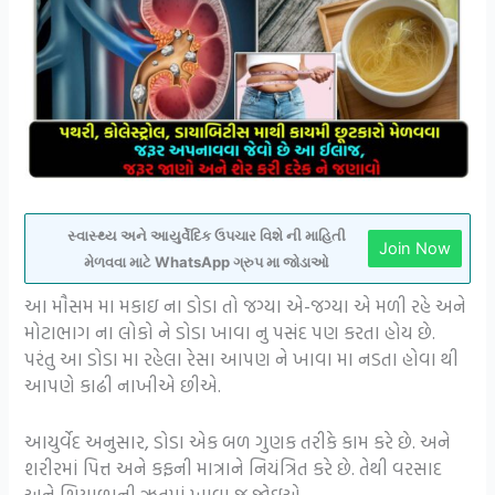
સ્વાસ્થ્ય અને આયુર્વેદિક ઉપચાર વિશે ની માહિતી
Join Now
મેળવવા માટે WhatsApp ગ્રુપ મા જોડાઓ
આ મૌસમ મા મકાઇ ના ડોડા તો જગ્યા એ-જગ્યા એ મળી રહે અને
મોટાભાગ ના લોકો ને ડોડા ખાવા નુ પસંદ પણ કરતા હોય છે.
પરંતુ આ ડોડા મા રહેલા રેસા આપણ ને ખાવા મા નડતા હોવા થી
આપણે કાઢી નાખીએ છીએ.
આયુર્વેદ અનુસાર, ડોડા એક બળ ગુણક તરીકે કામ કરે છે. અને
શરીરમાં પિત્ત અને કફની માત્રાને નિયંત્રિત કરે છે. તેથી વરસાદ
અને શિયાળાની ઋતુમાં ખાવા જ જોઇએ.