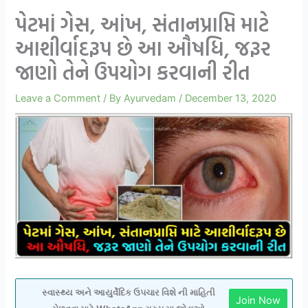
પેટમાં ગેસ, આંખ, સંતાનપ્રાપ્તિ માટે
આશીર્વાદરૂપ છે આ ઔષધિ, જરૂર
જાણો તેને ઉપયોગ કરવાની રીત
Leave a Comment
/ By
Ayurvedam
/
December 13, 2020
સ્વાસ્થ્ય અને આયુર્વેદિક ઉપચાર વિશે ની માહિતી
Join Now