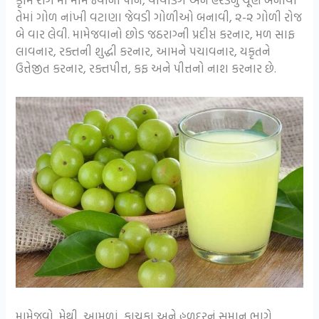
તેમાં ગોળ નાંખી વટાણા જેવડી ગોળીઓ બનાવી, ૨-૨ ગોળી રોજ
બે વાર લેવી. મામેજવાનો છોડ જઠરાગ્ની પ્રદીપ્ત કરનાર, મળ સાફ
લાવનાર, રક્તની શુદ્ધી કરનાર, આમને પચાવનાર, યકૃતને
ઉત્તેજીત કરનાર, રક્તપીત્ત, કફ અને પીત્તનો નાશ કરનાર છે.
મામેજવો, મેથી, આમળાં, કાચકા અને હળદરનું સમાન ભાગે