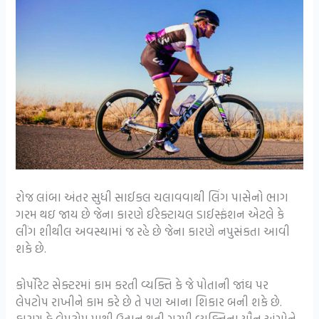
રોજ લાંબા અંતર સુધી સાઈકલ ચલાવવાથી લિંગ પાસેનો ભાગ
ગરમ થઇ જાય છે જેના કારણે ઈરેક્ટાયલ ડાઈસ્ફંશન એટલે કે
લીંગ શીથીલ અવસ્થામાં જ રહે છે જેના કારણે નપુસંકતા આવી
શકે છે.
કોર્પોરેટ સેક્ટરમાં કામ કરતી વ્યક્તિ કે જે પોતાની જાંઘ પર
લેપટોપ રાખીને કામ કરે છે તે પણ આના શિકાર બની શકે છે.
કારણ કે લેપટોપ માથી ઉત્પન થતી ગરમી વ્યક્તિના યૌન અંગોને