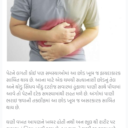
પેટને લગતી કોઈ પણ સમસ્યાઓમાં આ છોડ ખૂબ જ ફાયદાકારક
સાબિત થાય છે. આના માટે એક ચમચી સત્યાનાશી છોડનું તેલ
અને થોડું સિંધવ મીઠું દરરોજ સવારમાં હુંફાળા પાણી સાથે પીવામાં
આવે તો પેટની દરેક સમસ્યામાંથી રાહત મળે છે. અંગોમાં પાણી
ભરાઇ જવાની તકલીફમાં આ છોડ ખૂબ જ અસરકારક સાબિત
થાય છે.
ઘણી વખત આપણને ખબર હોતી નથી અન ભૂલ થી શરીર પર