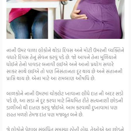
નાની ઉમર વાળા લોકોને થોડા દિવસ અને મોટી ઉમરની વ્યક્તિને
વધારે દિવસ તેનું સેવન કરવું પડે છે. જો આપને તેના મૂળિયાને
ધોઈને તેનો પાવડર બનાવી લઈએ અને આનો પ્રયોગ સવારે
સાકર સાથે લઈએ તો પણ નિસંતાનતા દૂર થાય છે અને સંતાનની
પ્રાપ્તિ થાય છે. એના માટે આ રામબાણ ઔષધિ છે.
બાળકોને નાની ઉંમરમાં ચોકલેટ ખાવાના લીધે દાત ની અંદર સડો
પડે છે, આ સડા ને દૂર કરવા માટે નિયમિત રીતે સત્યનાશી છોડની
ડાળીઓ થી દાતણ કરવું જોઈએ. આમ કરવાથી દુખાવામાં પણ
રાહત મળશે તેમજ દાંત પણ મજબૂત બને છે.
જે લોકોને પેશાબ સંબંધિત સમસ્યા રહેતી હોય, તેઓએ આ છોડને