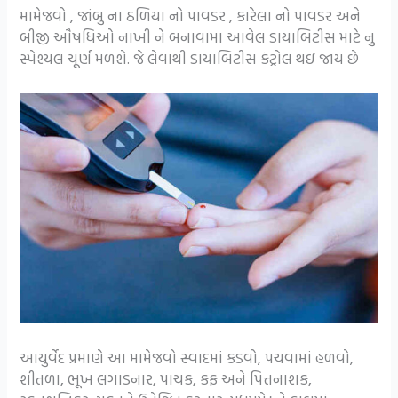
મામેજવો , જાંબુ ના ઠળિયા નો પાવડર , કારેલા નો પાવડર અને
બીજી ઔષધિઓ નાખી ને બનાવામા આવેલ ડાયાબિટીસ માટે નુ
સ્પેશ્યલ ચૂર્ણ મળશે. જે લેવાથી ડાયાબિટીસ કંટ્રોલ થઇ જાય છે
આયુર્વેદ પ્રમાણે આ મામેજવો સ્વાદમાં કડવો, પચવામાં હળવો,
શીતળા, ભૂખ લગાડનાર, પાચક, કફ અને પિત્તનાશક,