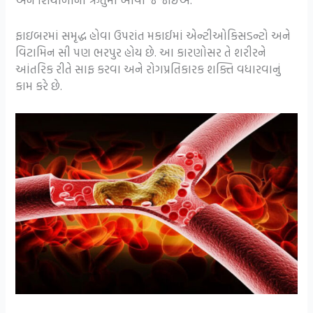
ફાઇબરમાં સમૃદ્ધ હોવા ઉપરાંત મકાઈમાં એન્ટીઓકિસડન્ટો અને
વિટામિન સી પણ ભરપુર હોય છે. આ કારણોસર તે શરીરને
આંતરિક રીતે સાફ કરવા અને રોગપ્રતિકારક શક્તિ વધારવાનું
કામ કરે છે.