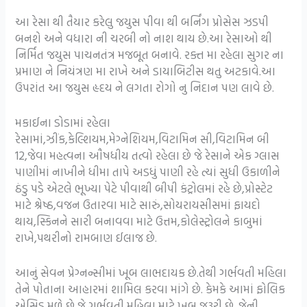
આ રેસા થી તૈયાર કરેલુ જયુસ પીવા થી બર્નિંગ પ્રોસેસ ઝડપી
બનશે અને વધારા ની ચરબી નો નાશ થાય છે.આ રેસાઓ થી
નિર્મિત જયુસ પાચનતંત્ર મજબૂત બનાવે. રક્ત મા રહેલા સુગર ના
પ્રમાણ ને નિયંત્રણ મા રાખે અને ડાયાબિટીસ થતુ અટકાવે.આ
ઉપરાંત આ જયુસ હૃદય ને લગતા રોગો નુ નિદાન પણ લાવે છે.
મકાઈના ડોડામાં રહેલા
રેસામાં,ઝીંક,કેલ્શિયમ,મેગ્નેશિયમ,વિટામિન સી,વિટામિન બી
12,જેવા મહત્વના ઔષધીય તત્વો રહેલા છે જે રેસાને એક ગ્લાસ
પાણીમાં નાખીને ધીમા તાપે અડધું પાણી રહે ત્યાં સુધી ઉકાળીને
ઠંડુ પડે એટલે ભૂખ્યા પેટે પીવાથી બીપી કંટ્રોલમાં રહે છે,પ્રોસ્ટેટ
માટે શ્રેષ્ઠ,વજન ઉતારવા માટે સારું,સોયરાયસીસમાં ફાયદો
થાય,સ્કિનને સારી બનાવવા માટે ઉત્તમ,કોલેસ્ટ્રોલને કાબુમાં
રાખે,પથરીનો રામબાણ ઈલાજ છે.
આનું સેવન પ્રેગ્નન્સીમાં ખૂબ લાભદાયક છે.તેથી ગર્ભવતી મહિલા
તેને પોતાના આહારમાં શામિલ કરવા માંગે છે. કેમકે આમાં ફોલિક
એસિડ મળે છે જે ગર્ભવતી મહિલા માટે ખૂબ જરૂરી છે. જેની