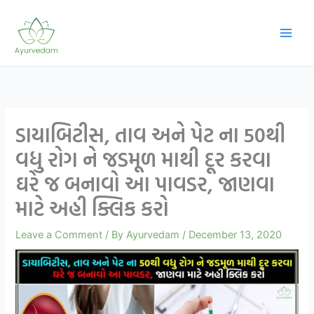
Skip
to
content
ડાયાબિટીસ, તાવ અને પેટ ના 50થી
વધુ રોગ ને જડમૂળ માથી દૂર કરવા
ઘરે જ બનાવો આ પાવડર, જાણવા
માટે અહી ક્લિક કરો
Leave a Comment
/ By
Ayurvedam
/
December 13, 2020