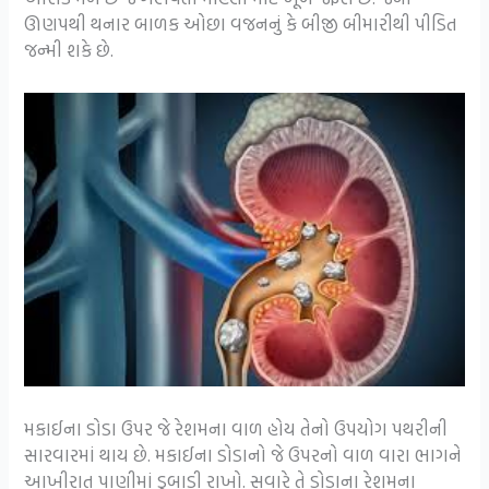
ઊણપથી થનાર બાળક ઓછા વજનનું કે બીજી બીમારીથી પીડિત
જન્મી શકે છે.
મકાઈના ડોડા ઉપર જે રેશમના વાળ હોય તેનો ઉપયોગ પથરીની
સારવારમાં થાય છે. મકાઈના ડોડાનો જે ઉપરનો વાળ વારા ભાગને
આખીરાત પાણીમાં ડુબાડી રાખો. સવારે તે ડોડાના રેશમના