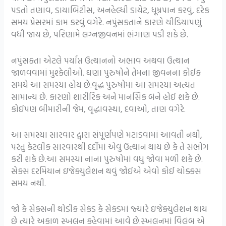
પડતો તણાવ, ડાયાબિટીસ, અનહેલ્ધી ડાયેટ, ધૂમ્રપાન કરવું, દરેક
સમય પ્રેસરમાં કામ કરવું વગેરે. નપુંસકતાને કારણે ચીડિયાપણું
વધી જાય છે, પરિણામે લગ્નજીવનમાં ભંગાણ પડી શકે છે.
નપુંસકતા એટલે પર્યાપ્ત ઉત્થાનનો અભાવ અથવા ઉત્થાન
જાળવવામાં મુશ્કેલીઓ. ઘણા પુરુષોને તેમના જીવનના કોઈક
સમયે આ સમસ્યા હોય છે.વૃદ્ધ પુરુષોમાં આ સમસ્યા અત્યંત
સામાન્ય છે. કારણો શારીરિક અને માનસિક બંને હોઈ શકે છે.
કોઈપણ બીમારીની જેમ, વૃદ્ધાવસ્થા, દવાઓ, તાણ વગેરે.
આ સમસ્યા સારવાર દ્વારા સંપૂર્ણપણે મટાડવામાં આવતી નથી,
પરંતુ કેટલીક સારવારથી દર્દીમાં એવું ઉત્થાન થાય છે કે તે સંભોગ
કરી શકે છે.આ સમસ્યા નાના પુરુષોમાં વધુ જોવા મળી શકે છે.
સેક્સ દરમિયાન ઇજેક્યુલેશન થવું જોઈએ એવો કોઈ ચોક્કસ
સમય નથી.
જો કે સેક્સની થોડીક સેકંડ કે સેકંડમાં જ્યારે ઇજેક્યુલેશન થાય
છે ત્યારે અકાળ સ્ખલન કહેવામાં આવે છે.સ્ખલનમાં વિલંબ એ