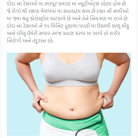
ડોડા ના રેસાઓ મા ભરપૂર પ્રમાણ મા ન્યુટ્રીએંટ્સ રહેલા હોય છે.
જે રોગો થી રક્ષણ મેળવવા મા સહાયરૂપ થાય છે.રક્ત ની નળીઓ
મા જમા થતુ કોલેસ્ટ્રોલ અટકાવે છે અને તેને નિયંત્રણ મા રાખે છે.
ડોડા ના રેસાઓ ને ૧૫ મિનિટ હૂંફાળા પાણી મા ઉકાળી કાળુ મીઠુ
અને લીંબુ ઉમેરી સવાર-સાંજ ગ્રહણ કરવા મા આવે તો શરીર
નિરોગી અને તંદુરસ્ત રહે.