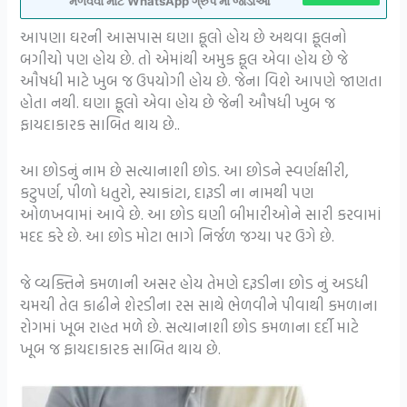
મેળવવા માટે WhatsApp ગ્રુપ મા જોડાઓ
આપણા ઘરની આસપાસ ઘણા ફૂલો હોય છે અથવા ફૂલનો
બગીચો પણ હોય છે. તો એમાંથી અમુક ફૂલ એવા હોય છે જે
ઔષધી માટે ખુબ જ ઉપયોગી હોય છે. જેના વિશે આપણે જાણતા
હોતા નથી. ઘણા ફૂલો એવા હોય છે જેની ઔષધી ખુબ જ
ફાયદાકારક સાબિત થાય છે..
આ છોડનું નામ છે સત્યાનાશી છોડ. આ છોડને સ્વર્ણક્ષીરી,
કટુપર્ણ, પીળો ધતુરો, સ્યાકાંટા, દારૂડી ના નામથી પણ
ઓળખવામાં આવે છે. આ છોડ ઘણી બીમારીઓને સારી કરવામાં
મદદ કરે છે. આ છોડ મોટા ભાગે નિર્જળ જગ્યા પર ઉગે છે.
જે વ્યક્તિને કમળાની અસર હોય તેમણે દરૂડીના છોડ નું અડધી
ચમચી તેલ કાઢીને શેરડીના રસ સાથે ભેળવીને પીવાથી કમળાના
રોગમાં ખૂબ રાહત મળે છે. સત્યાનાશી છોડ કમળાના દર્દી માટે
ખૂબ જ ફાયદાકારક સાબિત થાય છે.