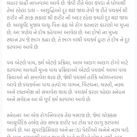
બહાર કાઢી નાખવામાં આવે છે. જેવી રીતે મેલા કપડા ને ધોવાથી
તેમાં રહેલા ડાઘ – અશુદ્ધિઓ દૂર થઇ જાય તેવી જ રીતે પંચકર્મ થી
શરીર ની સાફ સફાઇ થી શરીર ની અંદર રહેલ કચરો દૂર થઇ જાય
છે. આયુર્વેદ મુજબ વાયુ-પિત્ત-કફ એ રોગ કરનારા કારણો માં મુખ્ય
છે, આ ત્રણેય ને દોષ કહેવામાં આવેલ છે. આ દોષો ના મુખ્ય
સ્થાન રૂપ જે ભાગ કહ્યા છે, તે ભાગ માંથી પંચકર્મ દ્વારા તે દોષ ને દૂર
કરવામાં આવે છે.
પંચ એટલે પાંચ, કર્મ એટલે પ્રક્રિયા, આમ અલગ અલગ રોગો માટે
કરવામાં આવતી મુખ્ય પાંચ પ્રક્રિયાઓ એટલે પંચકર્મ. આમાં પાંચ
ક્રિયાઓ નો સમાવેશ થાય છે, જેથી પંચકર્મ તરીકે ઓળખવામાં
આવે છે.પંચકર્મના પાંચ તત્વો માં વામન, વિરચના, બસ્તી, નસ્ય
અને રક્તમોક્ષ નો સમાવેશ થાય છે. પંચકર્મ કરતા પહેલા સ્નેહન
અને સંવેદન આ બે પૂર્વ કર્મ કરવામાં આવે છે.
સ્નેહના: આ એક રોગનિવારક તેલ મસાજ છે, જેમાં ચોક્કસ
આયુર્વેદિક હર્બલ તેલ સમગ્ર શરીર પર ટોચ પર લાગુ કરવામાં
આવે છે. આ સુપરફિસિયલ અને erંડા પેશીઓ બંનેને નરમ પાડે