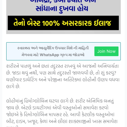
સ્વાસ્થ્ય અને આયુર્વેદિક ઉપચાર વિશે ની માહિતી
Join Now
મેળવવા માટે WhatsApp ગ્રુપ મા જોડાઓ
શરીરને પાતળું અને છતાં તંદુરસ્ત રાખવું એ આજની અનિવાર્યતા
છે. જાડા થવું નથી, પણ સાથે તંદુરસ્તી જાળવવી છે, તો શું કરવું?
ઘણીવાર ડાયેટિંગ અને પરેજીના અતિરેકમાં લોહીની ઉણપ વધવા
લાગે છે.
લોહીમાંનું હિમોગ્લોબિન ઘટવા લાગે છે. શરીર એનિમિક બનતું
જાય છે. એટલે ડાયટીંગમાં એવી વસ્તુઓનો સમાવેશ કરવો
જોઇએ કે હિમોગ્લોબિન માપસર રહે. આવી કેટલીક વસ્તુઓમાં
બીટ, દાડમ, ખજૂર, કેળાં અને લીલાં શાકભાજીનો ખાસ સમાવેશ