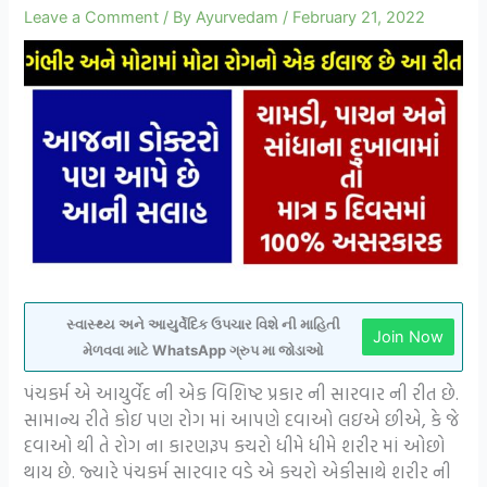
Leave a Comment
/ By
Ayurvedam
/
February 21, 2022
સ્વાસ્થ્ય અને આયુર્વેદિક ઉપચાર વિશે ની માહિતી
Join Now
મેળવવા માટે WhatsApp ગ્રુપ મા જોડાઓ
પંચકર્મ એ આયુર્વેદ ની એક વિશિષ્ટ પ્રકાર ની સારવાર ની રીત છે.
સામાન્ય રીતે કોઇ પણ રોગ માં આપણે દવાઓ લઇએ છીએ, કે જે
દવાઓ થી તે રોગ ના કારણરૂપ કચરો ધીમે ધીમે શરીર માં ઓછો
થાય છે. જ્યારે પંચકર્મ સારવાર વડે એ કચરો એકીસાથે શરીર ની