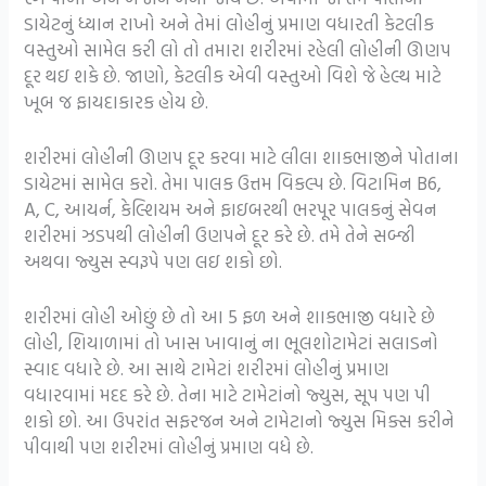
ડાયેટનું ધ્યાન રાખો અને તેમાં લોહીનું પ્રમાણ વધારતી કેટલીક
વસ્તુઓ સામેલ કરી લો તો તમારા શરીરમાં રહેલી લોહીની ઊણપ
દૂર થઇ શકે છે. જાણો, કેટલીક એવી વસ્તુઓ વિશે જે હેલ્થ માટે
ખૂબ જ ફાયદાકારક હોય છે.
શરીરમાં લોહીની ઊણપ દૂર કરવા માટે લીલા શાકભાજીને પોતાના
ડાયેટમાં સામેલ કરો. તેમા પાલક ઉત્તમ વિકલ્પ છે. વિટામિન B6,
A, C, આયર્ન, કેલ્શિયમ અને ફાઇબરથી ભરપૂર પાલકનું સેવન
શરીરમાં ઝડપથી લોહીની ઉણપને દૂર કરે છે. તમે તેને સબ્જી
અથવા જ્યુસ સ્વરૂપે પણ લઇ શકો છો.
શરીરમાં લોહી ઓછું છે તો આ 5 ફળ અને શાકભાજી વધારે છે
લોહી, શિયાળામાં તો ખાસ ખાવાનું ના ભૂલશોટામેટાં સલાડનો
સ્વાદ વધારે છે. આ સાથે ટામેટાં શરીરમાં લોહીનું પ્રમાણ
વધારવામાં મદદ કરે છે. તેના માટે ટામેટાંનો જ્યુસ, સૂપ પણ પી
શકો છો. આ ઉપરાંત સફરજન અને ટામેટાનો જ્યુસ મિક્સ કરીને
પીવાથી પણ શરીરમાં લોહીનું પ્રમાણ વધે છે.