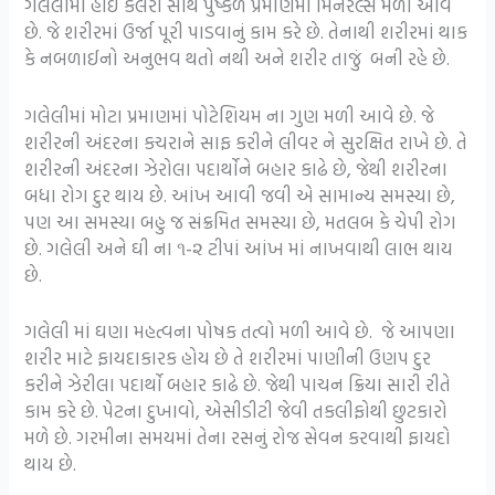
ગલેલીમાં હાઈ કેલેરી સાથે પુષ્કળ પ્રમાણમાં મિનરલ્સ મળી આવે
છે. જે શરીરમાં ઉર્જા પૂરી પાડવાનું કામ કરે છે. તેનાથી શરીરમાં થાક
કે નબળાઈનો અનુભવ થતો નથી અને શરીર તાજું બની રહે છે.
ગલેલીમાં મોટા પ્રમાણમાં પોટેશિયમ ના ગુણ મળી આવે છે. જે
શરીરની અંદરના કચરાને સાફ કરીને લીવર ને સુરક્ષિત રાખે છે. તે
શરીરની અંદરના ઝેરોલા પદાર્થોને બહાર કાઢે છે, જેથી શરીરના
બધા રોગ દુર થાય છે. આંખ આવી જવી એ સામાન્ય સમસ્યા છે,
પણ આ સમસ્યા બહુ જ સંક્રમિત સમસ્યા છે, મતલબ કે ચેપી રોગ
છે. ગલેલી અને ઘી ના ૧-૨ ટીપાં આંખ માં નાખવાથી લાભ થાય
છે.
ગલેલી માં ઘણા મહત્વના પોષક તત્વો મળી આવે છે. જે આપણા
શરીર માટે ફાયદાકારક હોય છે તે શરીરમાં પાણીની ઉણપ દુર
કરીને ઝેરીલા પદાર્થો બહાર કાઢે છે. જેથી પાચન ક્રિયા સારી રીતે
કામ કરે છે. પેટના દુખાવો, એસીડીટી જેવી તકલીફોથી છુટકારો
મળે છે. ગરમીના સમયમાં તેના રસનું રોજ સેવન કરવાથી ફાયદો
થાય છે.