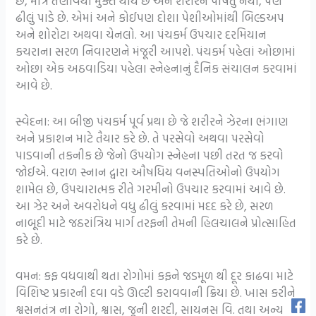
છે, માત્ર તણાવથી મુક્ત થાય છે અને શરીરને પોષતું નથી, પણ
ઢીલું પાડે છે. એમાં અને કોઈપણ દોશા પેશીઓમાંથી બિલ્ડઅપ
અને શોરોટા અથવા ચેનલો. આ પંચકર્મ ઉપચાર દરમિયાન
કચરાના સરળ નિવારણને મંજૂરી આપશે. પંચકર્મ પહેલાં ઓછામાં
ઓછા એક અઠવાડિયા પહેલા સ્નેહનાનું દૈનિક સંચાલન કરવામાં
આવે છે.
સ્વેદના: આ બીજી પંચકર્મ પૂર્વ પ્રથા છે જે શરીરને ઝેરના ભંગાણ
અને પ્રકાશન માટે તૈયાર કરે છે. તે પરસેવો અથવા પરસેવો
પાડવાની તકનીક છે જેનો ઉપયોગ સ્નેહના પછી તરત જ કરવો
જોઈએ. વરાળ સ્નાન દ્વારા ઔષધિય વનસ્પતિઓનો ઉપયોગ
શામેલ છે, ઉપચારાત્મક રીતે ગરમીનો ઉપચાર કરવામાં આવે છે.
આ ઝેર અને અવરોધને વધુ ઢીલું કરવામાં મદદ કરે છે, સરળ
નાબૂદી માટે જઠરાંત્રિય માર્ગ તરફની તેમની હિલચાલને પ્રોત્સાહિત
કરે છે.
વમન: કફ વધવાથી થતા રોગોમાં કફને જડમૂળ થી દૂર કાઢવા માટે
વિશિષ્ટ પ્રકારની દવા વડે ઊલ્ટી કરાવવાની ક્રિયા છે. ખાસ કરીને
શ્વસનતંત્ર ના રોગો, શ્વાસ, જૂની શરદી, સાયનસ વિ. તથા અન્ય