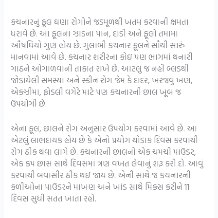
કચનારનું ફૂલ ઘણા રોગોને જડમૂળથી ખતમ કરવાની ક્ષમતા
ધરાવે છે. આ ફૂલના ઝાડના પાન, દાંડી અને ફૂલો તમામાં
ઔષઘિયો ગુણ હોય છે. ગુલાબી કચનાર ફૂલને સૌથી સારું
માનવામાં આવે છે. કચનાર શરીરના કોઇ પણ ભાગમાં થનારી
ગાંઠને ઓગાળવાની તાકાત રાખે છે. આટલું જ નહીં બ્લડથી
જોડાયેલી સમસ્યા અને સ્કીન રોગ જેમ કે દાદર, ખરજવું ખણ,
એક્ઝીમા, ફોડલી વગેરે માટે પણ કચનારની છાલ ખૂબ જ
ઉપયોગી છે.
એના ફૂલ, છાલને રોગ અનુસાર ઉપયોગ કરવામાં આવે છે. આ
એટલું લાભદાયક હોય છે કે એનો પ્રયોગ થોડાક દિવસ કરવાથી
રોગ ઠીક થવા લાગે છે. કચનારની છાલનો એક ચમચી પાઉડર,
એક કપ છાસ સાથે દિવસમાં ત્રણ વખત લેવાનું શરૂ કરી દો. આવું
કરવાથી બવાસીર ઠીક થઇ જાય છે. એની સાથે જ કચનારની
કળીઓના પાઉડરને માખણ અને ખાંડ સાથે મિક્સ કરીને 11
દિવસ સુધી સતત ખાતા રહો.