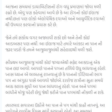
આજના સમયમાં ડાયાબિટીસનો રોગ વધુ પ્રમાણમાં જોવા મળી
રહ્યો છે. એવું પણ કહેવામાં આવે છે કે આ રોગનો કોઈ ઈલાજ
નથી.છતાં પણ લોકો એલોપેથિક દવાઓ અને આયુર્વેદિક દવાઓ
થી ઉપચાર કરવાનો પ્રયાસ કરે છે.
જેને તમે સંકોચ વગર અજમાવી શકો છો અને તેની કોઈ
આડઅસર પણ નથી. આ ઈલાજ માટે તમારે આંકડા ના પાન ની
જરૂર પડશે જે તમને આજુબાજુમાંથી સહેલાઇથી મળી જશે.
સૌપ્રથમ આજુબાજુ માંથી કોઈ જગ્યાએથી સફેદ આકડાનું એક
પાન લઇ આવો. આપણે પાનને પગના તળિયે ઉંધુ બાંધવાનું રહેશે.
ખાસ ધ્યાન એ બાબતનું રાખવાનું છે કે પાનનો ડીંટિયાનો ભાગ
પગ ના અંગુઠા પાસે આવવો જોઈએ. દરરોજ રાત્રીના સુતા સમયે
આઠ કલાક સુધી આ પાન બાંધવાનું રહેશે. પાન અને પગમાં
બાંધીને મોજું પહેરી લેવું જેથી કરીને પાન પગમાંથી નીકળી ન શકે.
ત્યારબાદ સવારના ઉઠીને આ પાન ને પગ માંથી કાઢી નાખવું. આ
પ્રયોગને ચાલીસ દિવસ સુધી કરવાનો રહેશે. આ સમયમાં