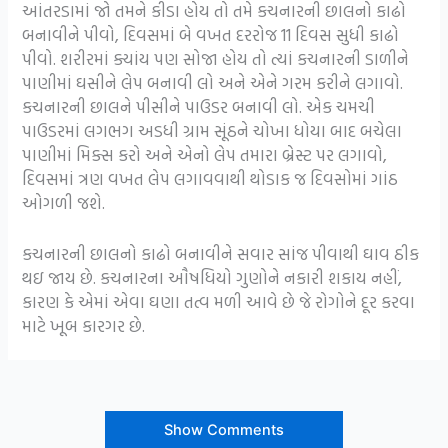
આંતરડામાં જો તમને કીડા હોય તો તમે કચનારની છાલનો કાઢો
બનાવીને પીવો, દિવસમાં બે વખત દરરોજ 11 દિવસ સુધી કાઢો
પીવો. શરીરમાં ક્યાંય પણ સોજા હોય તો ત્યાં કચનારની ડાળીને
પાણીમાં ઘસીને લેપ બનાવી લો અને એને ગરમ કરીને લગાવો.
કચનારની છાલને પીસીને પાઉડર બનાવી લો. એક ચમચી
પાઉડરમાં લગભગ અડધી ગ્રામ સૂંઠને ચોખા ધોયા બાદ બચેલા
પાણીમાં મિક્સ કરો અને એનો લેપ તમારા બ્રેસ્ટ પર લગાવો,
દિવસમાં ત્રણ વખત લેપ લગાવવાથી થોડાક જ દિવસોમાં ગાંઠ
ઓગળી જશે.
કચનારની છાલનો કાઢો બનાવીને સવાર સાંજ પીવાથી ઘાવ ઠીક
થઇ જાય છે. કચનારના ઔષધિયો ગુણોને નકારી શકાય નહીં,
કારણ કે એમાં એવા ઘણા તત્વ મળી આવે છે જે રોગોને દૂર કરવા
માટે ખૂબ કારગર છે.
Show Comments