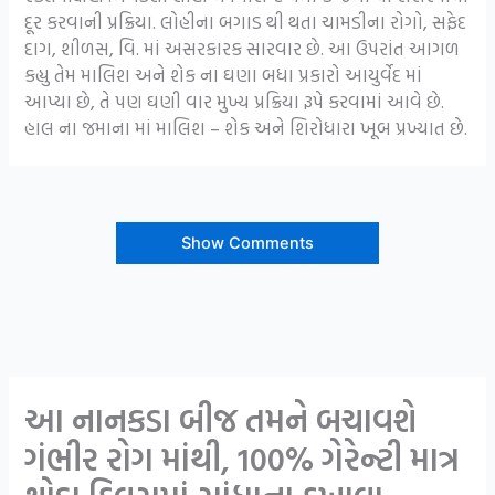
દૂર કરવાની પ્રક્રિયા. લોહીના બગાડ થી થતા ચામડીના રોગો, સફેદ
દાગ, શીળસ, વિ. માં અસરકારક સારવાર છે. આ ઉપરાંત આગળ
કહ્યુ તેમ માલિશ અને શેક ના ઘણા બધા પ્રકારો આયુર્વેદ માં
આપ્યા છે, તે પણ ઘણી વાર મુખ્ય પ્રક્રિયા રૂપે કરવામાં આવે છે.
હાલ ના જમાના માં માલિશ – શેક અને શિરોધારા ખૂબ પ્રખ્યાત છે.
Show Comments
આ નાનકડા બીજ તમને બચાવશે
ગંભીર રોગ માંથી, 100% ગેરેન્ટી માત્ર