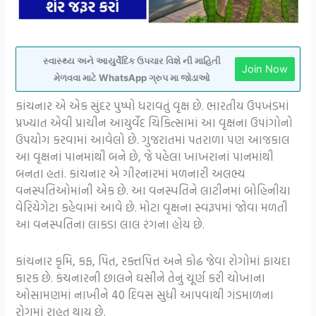
સ્વાસ્થ્ય અને આયુર્વેદિક ઉપચાર વિશે ની માહિતી
Join Now
મેળવવા માટે WhatsApp ગ્રુપ મા જોડાઓ
કાંચનાર એ એક સુંદર પુષ્પો ધરાવતું વૃક્ષ છે. ભારતીય ઉપખંડમાં
પ્રખ્યાત એવી પ્રાચીન આયુર્વેદ ચિકિત્સામાં આ વૃક્ષના ઉપાંગોનો
ઉપયોગ કરવામાં આવેલો છે. ગુજરાતમાં પતરાળા પણ આજકાલ
આ વૃક્ષનાં પાનમાંથી બને છે, જે પહેલા ખાખરાનાં પાનમાંથી
બનતા હતાં. કાંચનાર એ ગીરનારમાં મળનારી અલભ્ય
વનસ્પતિઓમાંની એક છે. આ વનસ્પતિને લાટીનમાં બોહિનીયા
વેરિયેગેટા કહેવામાં આવે છે. મોટા વૃક્ષના સ્વરૂપમાં જોવા મળતી
આ વનસ્પતિના લાકડા લાલ રંગના હોય છે.
કાંચનાર કૃમિ, કફ, પિત, રક્તપિત્ત અને કોઢ જેવા રોગોમાં ફાયદા
કારક છે. કંચનારની છાલને ઘસીને તેનું ચૂર્ણ કરી ચોખાના
ઓસામણમાં નાખીને 40 દિવસ સુધી આપવાથી ગંડમાળના
રોગમાં રાહત થાય છે.