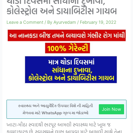
થોડા દિવસમાં સાંધાના દુખાવા,
કોલેસ્ટ્રોલ અને ડાયાબિટીસ ગાયબ
Leave a Comment
/ By
Ayurvedam
/
February 19, 2022
સ્વાસ્થ્ય અને આયુર્વેદિક ઉપચાર વિશે ની માહિતી
Join Now
મેળવવા માટે WhatsApp ગ્રુપ મા જોડાઓ
ખાટા-મીઠા સ્વાદથી ભરપૂર આમલી સ્વાસ્થ્ય માટે ખૂબ જ
ફાયદાકારક છે. સ્વાસ્થ્યને લાભ આપવા માટે આમલી સાથે તેના