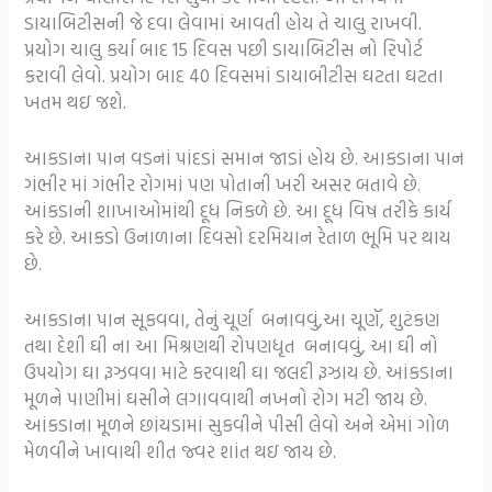
ડાયાબિટીસની જે દવા લેવામાં આવતી હોય તે ચાલુ રાખવી.
પ્રયોગ ચાલુ કર્યા બાદ 15 દિવસ પછી ડાયાબિટીસ નો રિપોર્ટ
કરાવી લેવો. પ્રયોગ બાદ 40 દિવસમાં ડાયાબીટીસ ઘટતા ઘટતા
ખતમ થઇ જશે.
આકડાના પાન વડનાં પાંદડાં સમાન જાડાં હોય છે. આકડાના પાન
ગંભીર માં ગંભીર રોગમાં પણ પોતાની ખરી અસર બતાવે છે.
આંકડાની શાખાઓમાંથી દૂધ નિકળે છે. આ દૂધ વિષ તરીકે કાર્ય
કરે છે. આકડો ઉનાળાના દિવસો દરમિયાન રેતાળ ભૂમિ પર થાય
છે.
આકડાના પાન સૂકવવા, તેનું ચૂર્ણ બનાવવું,આ ચૂણૅ, શુટંકણ
તથા દેશી ઘી ના આ મિશ્રણથી રોપણધૃત બનાવવું, આ ઘી નો
ઉપયોગ ઘા રૂઝવવા માટે કરવાથી ઘા જલદી રૂઝાય છે. આંકડાના
મૂળને પાણીમાં ઘસીને લગાવવાથી નખનો રોગ મટી જાય છે.
આંકડાના મૂળને છાંયડામાં સુકવીને પીસી લેવો અને એમાં ગોળ
મેળવીને ખાવાથી શીત જ્વર શાંત થઇ જાય છે.