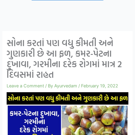
સોના કરતાં પણ વધુ કીમતી અને
ગુણકારી છે આ ફળ, કમર-પેટના
દુખાવા, ગરમીના દરેક રોગમાં માત્ર 2
દિવસમાં રાહત
Leave a Comment
/ By
Ayurvedam
/
February 19, 2022