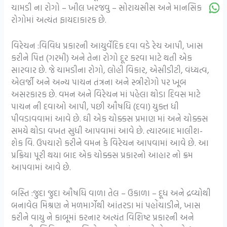
ચામડી ના રોગો – ખીલ ખરજવુ – સોરાયસીસ અને માનસિક
રોગોમાં અત્યંત ફાયદાકારક છે.
વિરેચન :વિવિધ પ્રકારની આયુર્વેદિક દવા વડે રેચ આપી, ખાસ
કરીને પિત્ત (ગરમી) અને તેના રોગો દૂર કરવા માટે થતી એક
સારવાર છે. જે ચામડીના રોગો, લોહી વિકાર, એસીડીટી, વંધ્યત્વ,
એલર્જી અને અન્ય પાચન તંત્રના અને સ્ત્રીરોગો પર ખૂબ
અસરકારક છે. વમન અને વિરેચન માં પહેલા થોડા દિવસ માટે
પાચન ની દવાઓ આપી, પછી ઔષધિ (દવા) યુક્ત ધી
પીવડાવવામાં આવે છે. ઘી એક ચોક્કસ પ્રમાણ માં અને ચોક્કસ
સમયે થોડા વખત સુધી આપવામાં આવે છે. ત્યારબાદ માલીશ-
શેક વિ. ઉપચારો કરીને વમન કે વિરેચન આપવામાં આવે છે. આ
પ્રક્રિયા પૂરી થયા બાદ એક ચોક્કસ પ્રકારનો આહાર નો ક્રમ
આપવામાં આવે છે.
બસ્તિ :જુદા જુદા ઔષધિ વાળા તેલ – ઉકાળા – દૂધ અને દ્રવ્યોથી
બનાવેલ મિશ્રણ ને મળમાર્ગેથી આંતરડા માં પહોંચાડીને, ખાસ
કરીને વાયુ ને કાબૂમાં કરનાર અત્યંત વિશિષ્ટ પ્રકારની અને