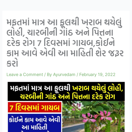
મફતમાં માત્ર આ ફૂલથી ખરાબ થયેલું
લોહી, ચારબીની ગાંઠ અને પિત્તના
દરેક રોગ 7 દિવસમાં ગાયબ,કોઈને
કામ આવે એવી આ માહિતી શેર જરૂર
કરો
Leave a Comment
/ By
Ayurvedam
/
February 19, 2022