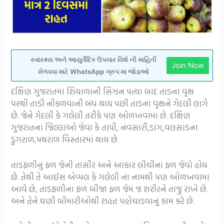
સ્વાસ્થ્ય અને આયુર્વેદિક ઉપચાર વિશે ની માહિતી
Join Now
મેળવવા માટે WhatsApp ગ્રુપ મા જોડાઓ
દક્ષિણ ગુજરાતમાં શિયાળાની સિઝન પત્યા બાદ તાડના વૃક્ષ
પરથી તાડી નીકળવાની બંધ થાય પછી તાડનાં વૃક્ષને ગેદલી લાગે
છે. જેને ગેદલી કે ગલેલી તરીકે પણ ઓળખવામાં છે. દક્ષિણ
ગુજરાતનાં જિલ્લાઓ જેવા કે તાપી, નવસારી,ડાંગ,વલસાડના
ડુંગરાળ,પથરાળ વિસ્તારમાં થાય છે.
તાડફળીનું ફળ જેની તાસીર અને આકાર લીચીના ફળ જેવો હોય
છે. તેથી તે આઈસ એપ્પલ કે ગલેલી ના નામથી પણ ઓળખવામાં
આવે છે, તાડફળીના ફળ બીજા ફળ જેમ જ શરીરને તાજુ રાખે છે.
અને તેને ઘણી બીમારીઓથી રાહત પહોચાડવાનું કામ કરે છે.