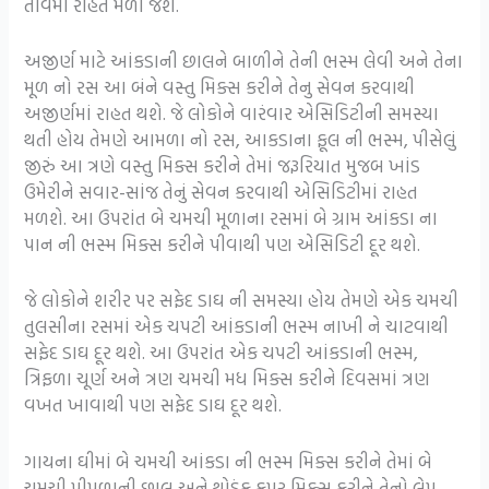
તાવમાં રાહત મળી જશે.
અજીર્ણ માટે આંકડાની છાલને બાળીને તેની ભસ્મ લેવી અને તેના
મૂળ નો રસ આ બંને વસ્તુ મિક્સ કરીને તેનુ સેવન કરવાથી
અજીર્ણમાં રાહત થશે. જે લોકોને વારંવાર એસિડિટીની સમસ્યા
થતી હોય તેમણે આમળા નો રસ, આકડાના ફૂલ ની ભસ્મ, પીસેલું
જીરું આ ત્રણે વસ્તુ મિક્સ કરીને તેમાં જરૂરિયાત મુજબ ખાંડ
ઉમેરીને સવાર-સાંજ તેનું સેવન કરવાથી એસિડિટીમાં રાહત
મળશે. આ ઉપરાંત બે ચમચી મૂળાના રસમાં બે ગ્રામ આંકડા ના
પાન ની ભસ્મ મિક્સ કરીને પીવાથી પણ એસિડિટી દૂર થશે.
જે લોકોને શરીર પર સફેદ ડાઘ ની સમસ્યા હોય તેમણે એક ચમચી
તુલસીના રસમાં એક ચપટી આંકડાની ભસ્મ નાખી ને ચાટવાથી
સફેદ ડાઘ દૂર થશે. આ ઉપરાંત એક ચપટી આંકડાની ભસ્મ,
ત્રિફળા ચૂર્ણ અને ત્રણ ચમચી મધ મિક્સ કરીને દિવસમાં ત્રણ
વખત ખાવાથી પણ સફેદ ડાઘ દૂર થશે.
ગાયના ઘીમાં બે ચમચી આંકડા ની ભસ્મ મિક્સ કરીને તેમાં બે
ચમચી પીપળાની છાલ અને થોડુંક કપૂર મિક્સ કરીને તેનો લેપ