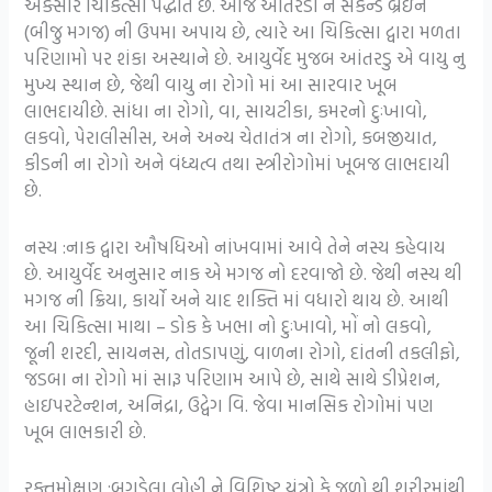
અક્સીર ચિકિત્સા પદ્ધતિ છે. આજે આંતરડા ને સેકન્ડ બ્રેઇન
(બીજુ મગજ) ની ઉપમા અપાય છે, ત્યારે આ ચિકિત્સા દ્વારા મળતા
પરિણામો પર શંકા અસ્થાને છે. આયુર્વેદ મુજબ આંતરડુ એ વાયુ નુ
મુખ્ય સ્થાન છે, જેથી વાયુ ના રોગો માં આ સારવાર ખૂબ
લાભદાયીછે. સાંધા ના રોગો, વા, સાયટીકા, કમરનો દુઃખાવો,
લકવો, પેરાલીસીસ, અને અન્ય ચેતાતંત્ર ના રોગો, કબજીયાત,
કીડની ના રોગો અને વંધ્યત્વ તથા સ્ત્રીરોગોમાં ખૂબજ લાભદાયી
છે.
નસ્ય :નાક દ્વારા ઔષધિઓ નાંખવામાં આવે તેને નસ્ય કહેવાય
છે. આયુર્વેદ અનુસાર નાક એ મગજ નો દરવાજો છે. જેથી નસ્ય થી
મગજ ની ક્રિયા, કાર્યો અને યાદ શક્તિ માં વધારો થાય છે. આથી
આ ચિકિત્સા માથા – ડોક કે ખભા નો દુઃખાવો, મોં નો લકવો,
જૂની શરદી, સાયનસ, તોતડાપણું, વાળના રોગો, દાંતની તકલીફો,
જડબા ના રોગો માં સારૂ પરિણામ આપે છે, સાથે સાથે ડીપ્રેશન,
હાઇપરટેન્શન, અનિદ્રા, ઉદ્વેગ વિ. જેવા માનસિક રોગોમાં પણ
ખૂબ લાભકારી છે.
રક્તમોક્ષણ :બગડેલા લોહી ને વિશિષ્ટ યંત્રો કે જળો થી શરીરમાંથી