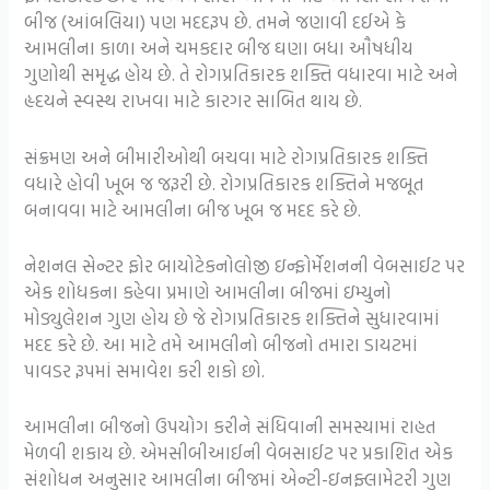
બીજ (આંબલિયા) પણ મદદરૂપ છે. તમને જણાવી દઈએ કે
આમલીના કાળા અને ચમકદાર બીજ ઘણા બધા ઔષધીય
ગુણોથી સમૃદ્ધ હોય છે. તે રોગપ્રતિકારક શક્તિ વધારવા માટે અને
હૃદયને સ્વસ્થ રાખવા માટે કારગર સાબિત થાય છે.
સંક્રમણ અને બીમારીઓથી બચવા માટે રોગપ્રતિકારક શક્તિ
વધારે હોવી ખૂબ જ જરૂરી છે. રોગપ્રતિકારક શક્તિને મજબૂત
બનાવવા માટે આમલીના બીજ ખૂબ જ મદદ કરે છે.
નેશનલ સેન્ટર ફોર બાયોટેકનોલોજી ઇન્ફોર્મેશનની વેબસાઈટ પર
એક શોધકના કહેવા પ્રમાણે આમલીના બીજમાં ઇમ્યુનો
મોડ્યુલેશન ગુણ હોય છે જે રોગપ્રતિકારક શક્તિને સુધારવામાં
મદદ કરે છે. આ માટે તમે આમલીનો બીજનો તમારા ડાયટમાં
પાવડર રૂપમાં સમાવેશ કરી શકો છો.
આમલીના બીજનો ઉપયોગ કરીને સંધિવાની સમસ્યામાં રાહત
મેળવી શકાય છે. એમસીબીઆઈની વેબસાઈટ પર પ્રકાશિત એક
સંશોધન અનુસાર આમલીના બીજમાં એન્ટી-ઇનફ્લામેટરી ગુણ