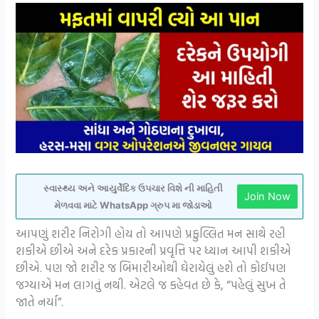
સ્વાસ્થ્ય અને આયુર્વેદિક ઉપચાર વિશે ની માહિતી
Join Now
મેળવવા માટે WhatsApp ગ્રુપ મા જોડાઓ
આપણું શરીર નિરોગી હોય તો આપણે પ્રફુલ્લિત મન સાથે રહી
શકીએ છીએ અને દરેક પ્રકારની પ્રવૃત્તિ પર ધ્યાન આપી શકીએ
છીએ. પણ જો શરીર જ બિમારીઓથી ઘેરાયેલું હશે તો કોઈપણ
જગ્યાએ મન લાગતું નથી. એટલે જ કહેવત છે કે, “પહેલું સુખ તે
જાતે નર્યા”.