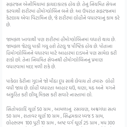
સફરજન એનીમિયામાં ફાયદાકારક હોય છે. તેનું નિયમિત સેવન
કરવાથી શરીરમાં હીમોગ્લોબિન બને છે. આ ઉપરાંત સફરજનમાં
કેટલાય એવા વિટામિન છે, જે શરીરમાં લોહીને વધારવાનું કામ કરે
છે.
જામફળ ખાવાથી પણ શરીરમાં હીમોગ્લોબિનમાં વધારો થાય છે.
જામફળ જેટલુ પાકી ગયુ હશે તેટલુ જ પૌષ્ટિક હોય છે. પોતાના
હિમોગ્લોબિનને વધારવા માટે આહારમાં દાડમને પણ સામેલ કરી
શકો છો. તેના નિયમિત સેવનથી હીમોગ્લોબિનનું પ્રમાણ
વધારવામાં મદદ મળી શકે છે.
પાકેલા કેરીના ગુદાને જો મીઠા દૂધ સાથે લેવાય તો તમારુ લોહી
વધી જાય છે. લોહી વધારતા આહાર ઘઉં, ચણા, મઠ અને મગને
અંકુરિત કરી લીંબૂ મિક્સ કરી સવારે નાસ્તામાં લો.
સિતોપલાદિ ચૂર્ણ 50 ગ્રામ , આમળાનું રસાયણ, અશ્વગંધા સત્વ
50 ગ્રામ , શતાવર ચૂર્ણ 10 ગ્રામ , સિદ્ધમકાર ધ્વજ 5 ગ્રામ,
લોહભસ્મ 100 પુટી 10 ગ્રામ , અષ્ટ વર્ગ ચૂર્ણ 25 ગ્રામ , મધ 300