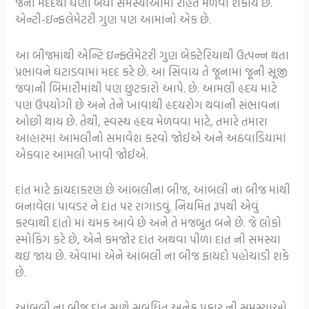
જેની મદદથી ઘણી બધી સમસ્યાઓમાં રાહત મેળવી શકાય છે.
એન્ટી-ઇન્ફલેમેટરી ગુણ પણ આમાંનો એક છે.
આ બીજમાંથી એન્ટિ ઇન્ફ્લેમેટરી ગુણ બેક્ટેરિયાથી ઉત્પન્ન થતા
પ્રભાવને ઘટાડવામાં મદદ કરે છે. આ સિવાય તે જૂનામાં જૂની સૂજી
જવાની બિમારીમાંથી પણ છુટકારો આપે. છે. આમલી હૃદય માટે
પણ ઉપયોગી છે અને તેને ખાવાથી હૃદયરોગ થવાની સંભાવના
ઓછી થાય છે. તેથી, સ્વસ્થ હૃદય મેળવવા માટે, તમારે તમારા
આહારમાં આમલીનો સમાવેશ કરવો જોઈએ અને અઠવાડિયામાં
એકવાર આમલી ખાવી જોઈએ.
દાંત માટે ફાયદાકરણ છે આંબલીના બીજ, આંબલી ના બીજ માંથી
બનાવેલા પાવડર ને દાંત પર રાગાડવું. નિયમિત રૂપથી એવું
કરવાથી દાંતો માં ચમક આવે છે અને તે મજબુત બને છે. જે લોકો
સ્મોકિંગ કરે છે, એને કમજોર દાંત અથવા પીળા દાંત ની સમસ્યા
થઇ જાય છે. એવામાં એને આંબલી ના બીજ ફાયદો પહોચાડી શકે
છે.
આંબલી ના બીજ દાંત સાથે સબંધિત અનેક પ્રકાર ની સમસ્યાઓ