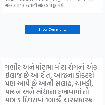
સફેદ ડાઘ પર કરવાથી સફેદ ડાઘ દૂર થશે.
Show Comments
ગંભીર અને મોટામાં મોટા રોગનો એક
ઈલાજ છે આ રીત, આજના ડોક્ટરો
પણ આપે છે આની સલાહ, ચામડી,
પાચન અને સાંધાના દુખાવામાં તો
માત્ર 5 દિવસમાં 100% અસરકારક