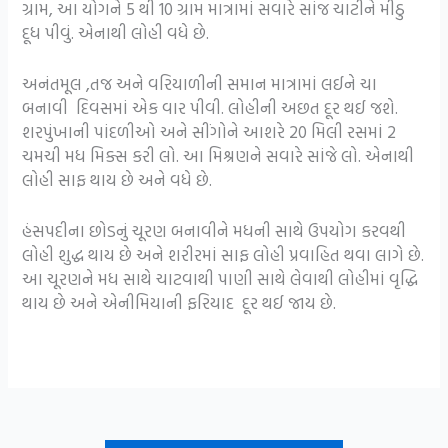
ગ્રામ, આ યોગને 5 થી 10 ગ્રામ માત્રામાં સવારે સાંજ ચાટીને મીઠુ
દૂધ પીવું. એનાથી લોહી વધે છે.
અનંતમૂલ ,તજ અને વરિયાળીની સમાન માત્રામાં લઈને ચા
બનાવી દિવસમાં એક વાર પીવી. લોહીની અછત દૂર થઈ જશે.
શરપુંખાની પાંદળીઓ અને સીંગોને આશરે 20 મિલી રસમાં 2
ચમચી મધ મિક્સ કરી લો. આ મિશ્રણને સવારે સાંજે લો. એનાથી
લોહી સાફ થાય છે અને વધે છે.
હંસપદીના છોડનું ચૂરણ બનાવીને મધની સાથે ઉપયોગ કરવથી
લોહી શુદ્ધ થાય છે અને શરીરમાં સાફ લોહી પ્રવાહિત થવા લાગે છે.
આ ચૂરણને મધ સાથે ચાટવાથી પાણી સાથે લેવાથી લોહીમાં વૃદ્ધિ
થાય છે અને એનીમિયાની ફરિયાદ દૂર થઈ જાય છે.