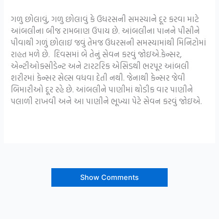
ગળુ છોલાવું, ગળુ છોલાવું કે ઉધરસની સમસ્યાને દૂર કરવા માટે
આંબલીના બીજ રામબાણ ઉપાય છે. આંબલીના પાનને પીસીને
પીવાથી ગળું છોલાઇ જવું તેમજ ઉધરસની સમસ્યામાંથી મિનિટોમાં
રાહત મળે છે. દિવસમાં બે તેનું સેવન કરવું જોઇએ.કેન્સર,
એન્ટીઓક્સીડેન્ટ અને ટારટરિક એસિડથી ભરપૂર આંબલી
શરીરમાં કેન્સર સેલ્સ વધવા દેતી નથી. જેનાથી કેન્સર જેવી
બિમારીઓ દૂર રહે છે. આંબલીને પાણીમાં થોડીક વાર પાણીને
પલાળી રાખવી અને આ પાણીને ભૂખ્યા પેટે સેવન કરવું જોઇએ.
Show Comments