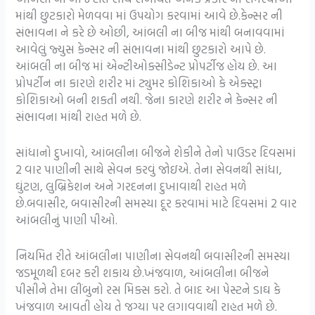
માંથી છુટકારો મેળવવા માં ઉપયોગ કરવામાં આવે છે.કેન્સર ની
સંભાવના ને કરે છે ઓછી, આંબલી ના બીજ માંથી બનાવવામાં
આવેલું જ્યુસ કેન્સર ની સંભાવના માંથી છુટકારો આપે છે.
આંબલી ના બીજ માં એન્ટીઓક્સીડેન્ટ પ્રોપર્ટીજ હોય છે. આ
પ્રોપર્ટીન ના કારણે શરીર માં ટ્યુમર કોશિકાઓ કે એક્સ્ટ્રા
કોશિકાઓ બની શકતી નથી. જેના કારણે શરીર ને કેન્સર ની
સંભાવના માંથી રાહત મળે છે.
સાંધાનો દુખાવો, આંબલીના બીજને શેકીને તેનો પાઉડર દિવસમાં
2 વાર પાણીની સાથે સેવન કરવું જોઇએ. તેના સેવનથી સાંધા,
ઘુંટણ, લુબ્રિકેશન અને ગરદનના દુખાવાથી રાહત મળે
છે.બવાસીર, બવાસીરની સમસ્યા દૂર કરવામાં માટે દિવસમાં 2 વાર
આંબલીનું પાણી પીઓ.
નિયમિત રીતે આંબલીના પાણીના સેવનથી બવાસીરની સમસ્યા
જડમૂળથી દબર કરી શકાય છે.ખંજવાળ, આંબલીના બીજને
પીસીને તેમા લીંબુનો રસ મિક્સ કરો. તે બાદ આ પેસ્ટને ડાઘ કે
ખંજવાળ આવતી હોય તે જગ્યા પર લગાવવાથી રાહત મળે છે.