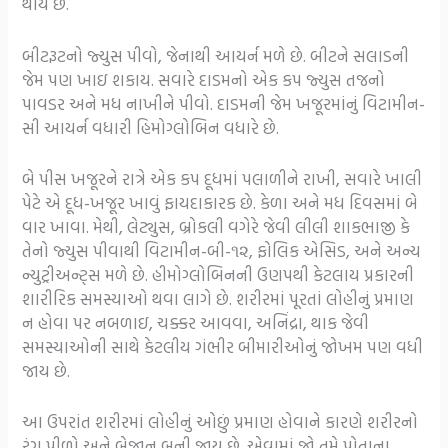
થાય છે.
બીટરૂટનો જ્યુસ પીવો, જેનાથી આયર્ન મળે છે. બીટને સલાડની
જેમ પણ ખાઇ શકાય. સવારે દાડમનો એક કપ જ્યુસ તજનો
પાવડર અને મધ નાખીને પીવો. દાડમની જેમ ખજૂરમાંનું વિટામીન-
સી આયર્ન વધારી હિમોગ્લોબિન વધારે છે.
બે પીસ ખજૂરને રાત્રે એક કપ દૂધમાં પલાળીને રાખી, સવારે ખાલી
પેટે એ દૂધ-ખજૂર ખાવું ફાયદાકારક છે. કેળા અને મધ દિવસમાં બે
વાર ખાવા. મેથી, લેટ્યુસ, બ્રોકલી વગેરે જેવી લીલી શાકભાજી કે
તેનો જ્યુસ પીવાથી વિટામીન-બી-૧૨, ફોલિક એસિડ, અને અન્ય
ન્યુટ્રીઅન્ટ્સ મળે છે. હીમોગ્લોબિનની ઉણપથી કેટલાય પ્રકારની
શારીરિક સમસ્યાઓ થવા લાગે છે. શરીરમાં પૂરતાં લોહીનું પ્રમાણ
ન હોવા પર નબળાઇ, ચક્કર આવવા, અનિંદ્રા, થાક જેવી
સમસ્યાઓની સાથે કેટલીય ગંભીર બીમારીઓનું જોખમ પણ વધી
જાય છે.
આ ઉપરાંત શરીરમાં લોહીનું ઓછું પ્રમાણ હોવાને કારણે શરીરનો
રંગ પીળો અને બેજાન બની જાય છે. એવામાં જો તમે પોતાના