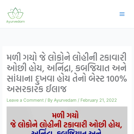
Skip
to
content
મળી ગયો જે લોકોને લોહીની ટકાવારી
ઓછી હોય, અનિંદ્રા, કબજિયાત અને
સાંધાના દુખવા હોય તેનો બેસ્ટ 100%
અસરકારક ઈલાજ
Leave a Comment
/ By
Ayurvedam
/
February 21, 2022