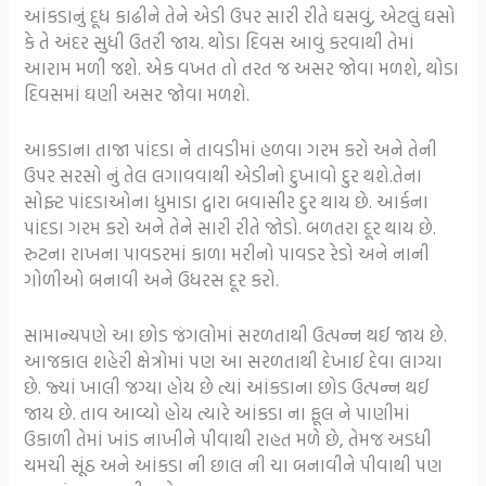
આંકડાનું દૂધ કાઢીને તેને એડી ઉપર સારી રીતે ઘસવું, એટલું ઘસો
કે તે અંદર સુધી ઉતરી જાય. થોડા દિવસ આવું કરવાથી તેમાં
આરામ મળી જશે. એક વખત તો તરત જ અસર જોવા મળશે, થોડા
દિવસમાં ઘણી અસર જોવા મળશે.
આકડાના તાજા પાંદડા ને તાવડીમાં હળવા ગરમ કરો અને તેની
ઉપર સરસો નું તેલ લગાવવાથી એડીનો દુખાવો દુર થશે.તેના
સોફ્ટ પાંદડાઓના ધુમાડા દ્વારા બવાસીર દુર થાય છે. આર્કના
પાંદડા ગરમ કરો અને તેને સારી રીતે જોડો. બળતરા દૂર થાય છે.
રુટના રાખના પાવડરમાં કાળા મરીનો પાવડર રેડો અને નાની
ગોળીઓ બનાવી અને ઉધરસ દૂર કરો.
સામાન્યપણે આ છોડ જંગલોમાં સરળતાથી ઉત્પન્ન થઈ જાય છે.
આજકાલ શહેરી ક્ષેત્રોમાં પણ આ સરળતાથી દેખાઈ દેવા લાગ્યા
છે. જ્યાં ખાલી જગ્યા હોય છે ત્યાં આંકડાના છોડ ઉત્પન્ન થઈ
જાય છે. તાવ આવ્યો હોય ત્યારે આંકડા ના ફૂલ ને પાણીમાં
ઉકાળી તેમાં ખાંડ નાખીને પીવાથી રાહત મળે છે, તેમજ અડધી
ચમચી સૂંઠ અને આંકડા ની છાલ ની ચા બનાવીને પીવાથી પણ