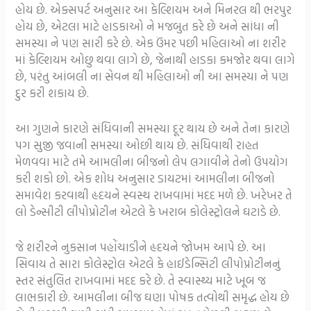
હોય છે. એક્સપર્ટ અનુસાર આ કેલ્શિયમ અને મિનરલ થી ભરપુર
હોય છે, એટલા માટે હાડકાઓ ને મજબુત કરે છે અને સાંધા ની
સમસ્યા ને પણ સારી કરે છે. એક ઉંમર પછી મહિલાઓ ના શરીર
માં કેલ્શિયમ ઓછુ થવા લાગે છે, જેનાથી હાડકા કમજોર થવા લાગે
છે, પરંતુ આંબલી ના સેવન થી મહિલાઓ ની આ સમસ્યા ને પણ
દુર કરી શકાય છે.
આ ગુણને કારણે સંધિવાની સમસ્યા દૂર થાય છે અને તેના કારણે
પગ સુજી જવાની સમસ્યા ઓછી થાય છે. સંધિવાથી રાહત
મેળવવા માટે તમે આમલીના બીજનો લેપ લગાવીને તેનો ઉપયોગ
કરી શકો છો. એક શોધ અનુસાર ડાયટમાં આમલીના બીજનો
સમાવેશ કરવાથી હૃદયને સ્વસ્થ રાખવામાં મદદ મળે છે. ખરેખર તે
લો ડેન્સીટી લીપોપ્રોટીન એટલે કે ખરાબ કોલેસ્ટ્રોલને ઘટાડે છે.
જે શરીરને નુકસાન પહોંચાડીને હૃદયને જોખમ આપે છે. આ
સિવાય તે સારા કોલેસ્ટ્રોલ એટલે કે હાઈડેન્સિટી લીપોપ્રોટીનનું
સ્તર સંતુલિત રાખવામાં મદદ કરે છે. તે સ્વાસ્થ્ય માટે ખૂબ જ
લાભકારી છે. આમલીના બીજ ઘણા પોષક તત્વોથી સમૃદ્ધ હોય છે