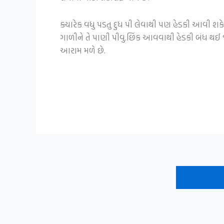
ક્યારેક વધુ પડતુ દુધ પી લેવાથી પણ હેડકી આવી શકે
ગાળીને તે પાણી પીવુ.છિંક આવવાથી હેડકી બંધ થઈ 
આરામ મળે છે.