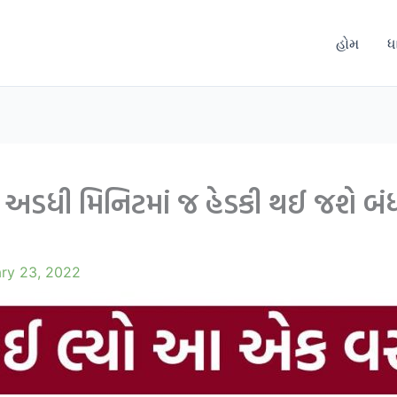
હોમ
ધ
ુ અડધી મિનિટમાં જ હેડકી થઈ જશે બં
ary 23, 2022