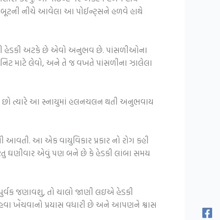
બૂટની નીચે આવેલા આ પોઈન્ટ્સને હળવે હાથે
થી હેડકી અટકે છે એવો અનુભવ છે. પાંસળીઓના
ટ માટે લેવો, અને તે જ વખતે પાંસળીના ઝાલેલા
ેંચો છો ત્યારે આ સ્નાયુમાં હલનચલન થતી અનુભવાય
નથી આવતી. આ એક વાયુવિકાર પ્રકાર નો રોગ કહી
ુ ઘણીવાર એવું પણ બને છે કે હેડકી લાંબા સમય
પુર્વક જણાવશુ, તો ચાલો જાણી લઇએ હેડકી
વા ખેંચવાનો પ્રયાસ વધારી છે અને આપણને શ્વાસ