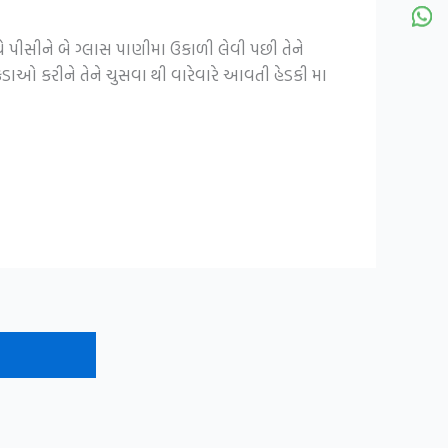
ે પીસીને બે ગ્લાસ પાણીમા ઉકાળી લેવી પછી તેને
ડાઓ કરીને તેને ચુસવા થી વારેવારે આવતી હેડકી મા