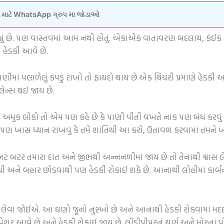
વવા માટે WhatsApp ગ્રુપ મા જોડાઓ
્યું છે. પણ વાસ્તવમાં આમ નથી હોતું. એકાએક વાતાવરણ બદલાય, કંઈક
 હેડકી આવે છે.
ીમાં પલાળેલું કપડું રાખો તો ફાયદો થાય છે.એક થિયરી પ્રમાણે હેડક
ેન્સ થઈ જાય છે.
. અમુક લોકો તો એમ પણ કહે છે કે પાણી પીતી વખતે નાક પણ બંધ કરવું
 પણ ખાસ ધ્યાન રાખવું કે તમે શાંતિથી આ કરો, ઉતાવળ કરવામાં તમને ખ
ટ બટર તમારા દાંત અને જીભથી અન્નનળીમાં જાય છે તો તેનાથી શ્વાસ લેવા
થી અને બહાર છોડવાથી પણ હેડકી રોકાઈ શકે છે. આનાથી લોહીમાં કાર્બન ડ
સ રોકી લેવા જોઈએ. આ ઘણો જૂનો નુસ્ખો છે અને આનાથી હેડકી રોકવામાં 
્રેશર આવે છે અને હેડકી રોકાઈ જાય છે. લીંડીપીપરનું ચૂર્ણ અને મોરના