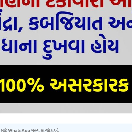
વવા માટે WhatsApp ગ્રુપ મા જોડાઓ