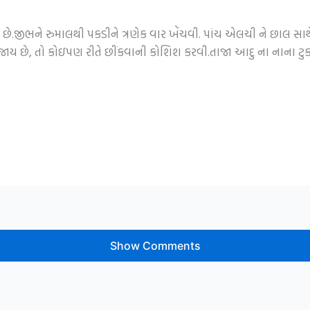
 છે.જીભને રુમાલથી પકડીને ત્રણેક વાર ખેંચવી. પાંચ એલચી ને છાલ સાથ
જાય છે, તો કોઇપણ રીતે છીંકવાની કોશિશ કરવી.તાજા આદુ ના નાના ટુક
Show Comments