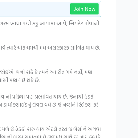
Join Now
 ગરમ ખાધા પછી ઠંડુ ખાવામાં આવે, સિગરેટ પીવાની
ી આવે ત્યારે એક ચમચી મધ અસરકારક સાબિત થાય છે.
 જોઈએ. બની શકે કે તમને આ રીત ગમે નહીં, પણ
ાંસી પણ થઈ શકે છે.
ની પ્રક્રિયા પણ પ્રભાવિત થાય છે, જેનાથી હેડકી
ાયોક્સાઈડનું લેવલ વધે છે જે નર્વ્સને રિલેક્સ કરે
મદદ મળે છે.હેડકી શરુ થાય એટલે તરત જ બેસીને અથવા
ં પીંછાની ભસ્મ સમાનભાવે લઇ મધ સાથે દર ત્રણ કલાકે