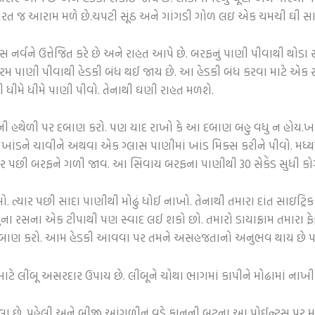
માં તરત જ આરામ મળે છે.ચપટી સૂંઠ અને ગાંગડી ગોળ લઇ એક ચમચી ઘી સા
ર્વને ઉત્તેજિત કરે છે અને રાહત આપે છે. બરફનું પાણી પીવાથી થોડા સ
 ગરમ પાણી પીવાથી હેડકી બંધ થઈ જાય છે. આ હેડકી બંધ કરવા માટે એક
 ધીમે ધીમે પાણી પીવો. તેનાથી ઘણી રાહત મળશે.
ની હથેળી પર દબાણ કરો. પણ યાદ રાખો કે આ દબાણ બહુ વધુ ન હોય.ખા
 ખાંડને ચાવીને અથવા એક ગ્લાસ પાણીમાં ખાંડ મિક્સ કરીને પીવો. મધ
ાર પછી બરફને ગળી જાવ. આ સિવાય બરફના પાણીથી 30 સેકેંડ સુધી કો
ચૂસો. ત્યાર પછી સાદા પાણીથી મોઢું ધોઈ નાખો. તેનાથી તમારા દાંત સાઇટ
બુના રસના એક ટીપાથી પણ સ્વાદ લઈ શકો છો. તમારો ડાયાફ્રામ તમારા ફ
દબાણ કરો. આમ હેડકી આવવા પર તમને અસહજતાનો અનુભવ થાય છે પણ તેન
ટે લીંબૂ અસરદાર ઉપાય છે. લીંબૂને ચોથા ભાગમાં કાપીને મોઢામાં નાખી દ
ા છે. પહેલી અને બીજી આંગળીનું વડે કાનની બૂટના આ પોઈન્ટ્સ પર 