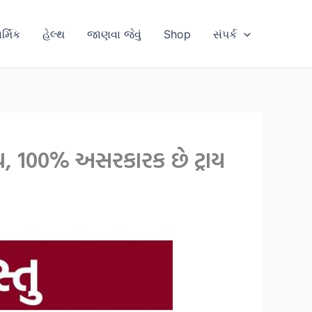
ાર્મિક
હેલ્થ
જાણવા જેવું
Shop
સંપર્ક
ધ, 100% અસરકારક છે ટ્રાય