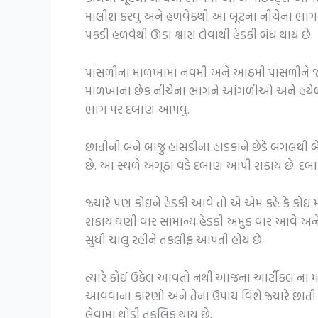
માલીશ કરવું અને હળવેકથી આ બૂટના નીચેના ભાગન
પકડી હળવેથી ઊંડા શ્વાસ લેવાથી હેડકી બંધ થાય છે.
પાંસળીના માળખામાં નવમી અને આઠમી પાંસળીને જ
માળખાના છેક નીચેના ભાગને આંગળીઓ અને હથેળીની
ભાગ પર દબાણ આપવું.
છાતીની બંને બાજુ હાંસડીના હાડકાને છેડે બગલથી બ
છે. આ સ્થળે અંગૂઠા વડે દબાણ આપી શકાય છે. દબાણ
જ્યારે પણ કોઇને હેડકી આવે તો એ એમ કહે કે કોઇ
શકાય.ઘણી વાર સામાન્ય હેડકી અમુક વાર આવે અને 
સુધી ચાલુ રહીને તકલીફ આપતી હોય છે.
ત્યારે કોઈ ઉકેલ આવતો નથી.આજના આર્ટીકલ ના મા
આવવાના કારણો અને તેના ઉપાય વિશે.જ્યારે છાતી 
લેવામા થોડી તકલિફ થાય છે.