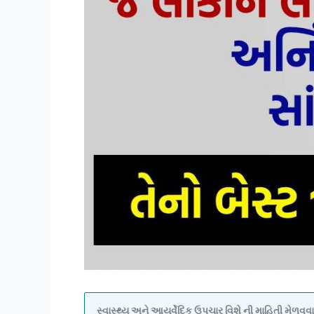
સ્વાસ્થ્ય અને આયુર્વેદિક ઉપચાર વિશે ની માહિતી મેળ