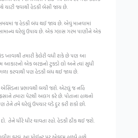
થે ચાટી જવાથી હેડકી બેસી જાય છે.
મયમાં જ હેડકી બંધ થઈ જાય છે. એવું માનવામાં
 સામાન્ય ઘરેલું ઉપાય છે. એક ગ્લાસ ગરમ પાણીને એક
ંડ ખાવાથી તમારી કેલેરી વધી શકે છે પણ આ
્યમ આકારનો એક બરફનો ટુકડો લો અને ત્યાં સુધી
ગળા કરવાથી પણ હેડકી બંધ થઈ જાય છે.
્રિક એસિડના પ્રભાવથી બચી જશે. એટલું જ નહિ
ેફસાને તમારા પેટથી અલગ કરે છે. પોતાના હાથનો
ે તમે ઘરેલું ઉપચાર વડે દુર કરી શકો છો.
ો. તેને ધીરે ધીર ચાવતા રહો. હેડકી ઠીક થઈ જશે.
માલીશ કરવું. આ પોઈન્ટ પર એકદમ હળવે હાથે