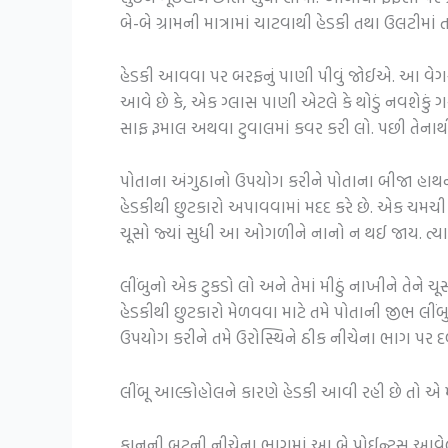
બે-બે ગ્રામની માત્રામાં ચાટવાથી હેડકી તથા ઉલટી
હેડકી આવવા પર બરફનું પાણી પીવું જોઈએ. આ વેગસ ન
આવે છે કે, એક ગ્લાસ પાણી એટલે કે થોડું નવશેકું
સાફ રૂમાલ અથવા ટુવાલમાં કવર કરી લો. પછી તેનાથી
પોતાના અંગુઠાનો ઉપયોગ કરીને પોતાના બીજા હાથ
હેડકીથી છુટકારો અપાવવામાં મદદ કરે છે. એક ચમચી
ચૂસો જ્યાં સુધી આ ઓગળીને નાનો ન થઈ જાય. ત્ય
લીંબુનો એક ટુકડો લો અને તેમાં મીઠું નાખીને તેને 
હેડકીથી છુટકારો મેળવવા માટે તમે પોતાની જીભ લીં
ઉપયોગ કરીને તમે ઉરોસ્થિને ઠીક નીચેના ભાગ પર 
લીંબૂ આલ્કોહોલને કારણે હેડકી આવી રહી છે તો એ મા
કાનની બૂટની નીચેના ભાગમાં આ બે પોઈન્ટ્સ આવેલ