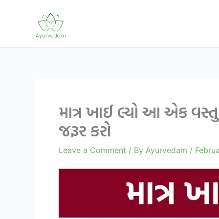
Skip
to
content
માત્ર ખાઈ લ્યો આ એક વસ્ત
જરૂર કરો
Leave a Comment
/ By
Ayurvedam
/
Febru