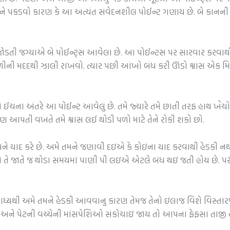
ે પકડવો કારણ કે આ અત્યંત સંવેદનશીલ પોઈન્ટ ગણાય છે. બે કાનની 
ોડતી જગ્યાએ બે પોઈન્ટ્સ આવેલા છે. આ પોઈન્ટસ પર સારવાર કરવા
 મદદથી ઝાલી રાખવો. ત્યાર પછી આંખો બંધ કરી ઊંડો શ્વાસ એક મિનિ
ે ઈંચના અંતરે આ પોઈન્ટ આવેલું છે. તમે જ્યારે તમે છાતી તરફ હાથ ખ
 આપતી વખતે તમે શ્વાસ લઈ થોડી પળો માટે તેને રોકી શકો છો.
 મને યાદ કરે છે. અમે તમને જણાવી દઇએ કે કોઇના યાદ કરવાથી હેડકી 
તે જાતે જ થોડા સમયમાં પાણી પી લઇએ એટલે બંધ થઇ જતી હોય છે. પરંત
ધ્યથી અમે તમને હેડકી આવવાનુ કારણ તેમજ તેનો ઇલાજ વિશે વિસ્તાર
અને પેટની વચ્ચેની માંસપેશિઓ સંકોચાઇ જાય તો આપના ફેફસા તાજી હ