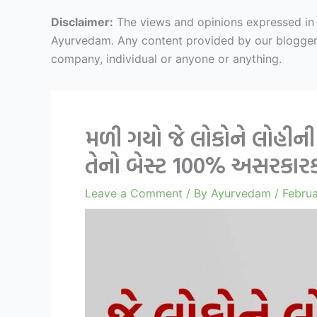
Disclaimer:
The views and opinions expressed in ar
Ayurvedam. Any content provided by our bloggers o
company, individual or anyone or anything.
મળી ગયો જે લોકોને લોહીની
તેનો બેસ્ટ 100% અસરકા
Leave a Comment
/ By
Ayurvedam
/
Februa