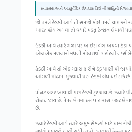
સ્વાસ્થ્ય અને આયુર્વેદિક ઉપચાર વિશે ની માહિતી મેળ
જો તમને હેડકી આવે તો સમજો કોઈ તમને યાદ કરી રહ
આદત હોય અથવા તો વધારે પડતું ટેન્શન લેવાથી પણ
હેડકી આવે ત્યારે ગળા પર આઈસ બેગ અથવા ઠંડા પાણ
એકાએક મળનારી મધની મીઠાશથી શરીરની નર્વ્સ બેલ
હેડકી આવે તો એક ગ્લાસ ભરીને ઠંડુ પાણી પી જાઓ
આંગળી મોઢામાં મુકવાથી પણ હેડકી બંધ થઈ શકે છે.
પીનટ બટર ખાવાથી પણ હેડકી દૂર થાય છે. જ્યારે પીન
રોકાઈ જાય છે. પેપર બેગમાં દસ વાર શ્વાસ અંદર લેવા
છે.
જ્યારે હેડકી આવે ત્યારે અમુક સેકન્ડો માટે શ્વા
સુઈને ગૂંઠણને છાતી સુધી લાવો. આનાથી ફેફ્સા પર પ