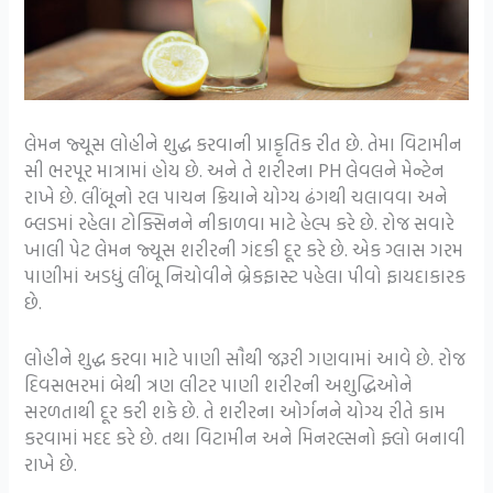
લેમન જ્યૂસ લોહીને શુદ્ધ કરવાની પ્રાકૃતિક રીત છે. તેમા વિટામીન
સી ભરપૂર માત્રામાં હોય છે. અને તે શરીરના PH લેવલને મેન્ટેન
રાખે છે. લીંબૂનો રલ પાચન ક્રિયાને યોગ્ય ઢંગથી ચલાવવા અને
બ્લડમાં રહેલા ટોક્સિનને નીકાળવા માટે હેલ્પ કરે છે. રોજ સવારે
ખાલી પેટ લેમન જ્યૂસ શરીરની ગંદકી દૂર કરે છે. એક ગ્લાસ ગરમ
પાણીમાં અડધું લીંબૂ નિચોવીને બ્રેકફાસ્ટ પહેલા પીવો ફાયદાકારક
છે.
લોહીને શુદ્ધ કરવા માટે પાણી સૌથી જરૂરી ગણવામાં આવે છે. રોજ
દિવસભરમાં બેથી ત્રણ લીટર પાણી શરીરની અશુદ્ધિઓને
સરળતાથી દૂર કરી શકે છે. તે શરીરના ઓર્ગનને યોગ્ય રીતે કામ
કરવામાં મદદ કરે છે. તથા વિટામીન અને મિનરલ્સનો ફ્લો બનાવી
રાખે છે.