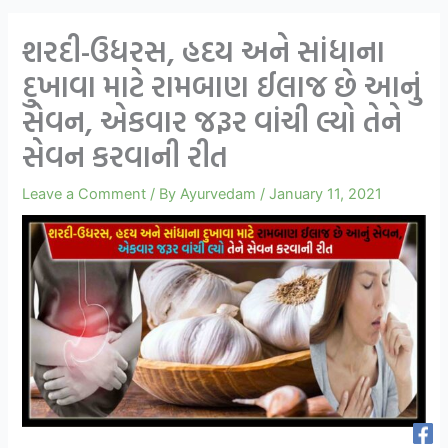
શરદી-ઉધરસ, હદય અને સાંધાના
દુખાવા માટે રામબાણ ઈલાજ છે આનું
સેવન, એકવાર જરૂર વાંચી લ્યો તેને
સેવન કરવાની રીત
Leave a Comment
/ By
Ayurvedam
/
January 11, 2021