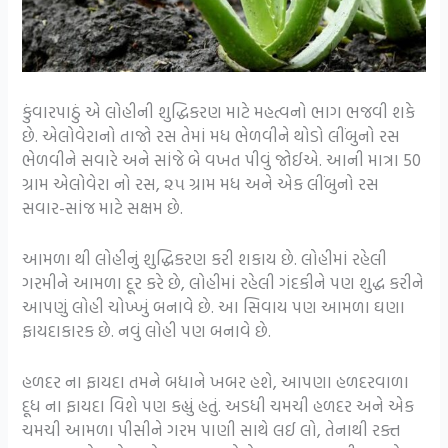
કુંવારપાઠું એ લોહીની શુદ્ધિકરણ માટે મહત્વનો ભાગ ભજવી શકે
છે. એલોવેરાનો તાજો રસ તેમાં મધ ભેળવીને થોડો લીંબુનો રસ
ભેળવીને સવારે અને સાંજે બે વખત પીવું જોઈએ. આની માત્રા 50
ગ્રામ એલોવેરા નો રસ, ૨૫ ગ્રામ મધ અને એક લીંબુનો રસ
સવાર-સાંજ માટે સક્ષમ છે.
આમળા થી લોહીનું શુદ્ધિકરણ કરી શકાય છે. લોહીમાં રહેલી
ગરમીને આમળા દૂર કરે છે, લોહીમાં રહેલી ગંદકીને પણ શુદ્ધ કરીને
આપણું લોહી ચોખ્ખું બનાવે છે. આ સિવાય પણ આમળા ઘણા
ફાયદાકારક છે. નવું લોહી પણ બનાવે છે.
હળદર ના ફાયદા તમને બધાને ખબર હશે, આપણા હળદરવાળા
દૂધ ના ફાયદા વિશે પણ કહ્યું હતું. અડધી ચમચી હળદર અને એક
ચમચી આમળા પીસીને ગરમ પાણી સાથે લઈ લો, તેનાથી રક્ત