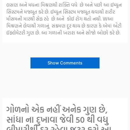
લસણ અને મધના મિશ્રણથી શક્તિ વધે છે અને પછી આ ઈમ્યુન
સિસ્ટમને મજબૂત કરે છે. ઈમ્યુન સિસ્ટમ મજબૂત થવાથી શરીર
મૌસમની મારથી સેફ રહે છે અને કોઈ રોગ થતો નથી. Wઆ
મિશ્રણને લેવાથી ગળાનું સંક્રમણ દૂર થાય છે કારણ કે એમાં એંટી
ઈંફ્લેમેટરી ગુણ છે. આ ગળાની ખરાશ અને સોજો ઓછો કરે છે.
Show Comments
ગોળનો એક નહીં અનેક ગુણ છે,
સાંધા ના દુખાવા જેવી 50 થી વધુ
બીમારીથી દૂર રહેવા જરૂર કરો આ