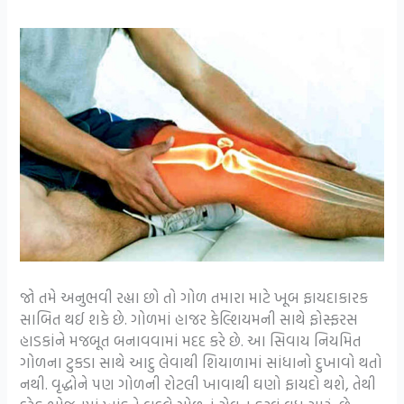
જો તમે અનુભવી રહ્યા છો તો ગોળ તમારા માટે ખૂબ ફાયદાકારક
સાબિત થઈ શકે છે. ગોળમાં હાજર કેલ્શિયમની સાથે ફોસ્ફરસ
હાડકાંને મજબૂત બનાવવામાં મદદ કરે છે. આ સિવાય નિયમિત
ગોળના ટુકડા સાથે આદુ લેવાથી શિયાળામાં સાંધાનો દુખાવો થતો
નથી. વૃદ્ધોને પણ ગોળની રોટલી ખાવાથી ઘણો ફાયદો થશે, તેથી