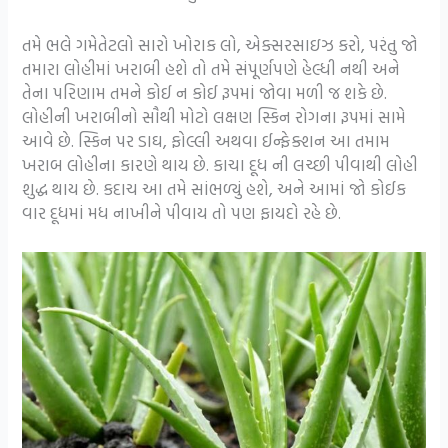
તમે ભલે ગમેતેટલો સારો ખોરાક લો, એક્સરસાઇઝ કરો, પરંતુ જો
તમારા લોહીમાં ખરાબી હશે તો તમે સંપૂર્ણપણે હેલ્ધી નથી અને
તેના પરિણામ તમને કોઈ ન કોઈ રૂપમાં જોવા મળી જ શકે છે.
લોહીની ખરાબીનો સૌથી મોટો લક્ષણ સ્કિન રોગના રૂપમાં સામે
આવે છે. સ્કિન પર ડાઘ, ફોલ્લી અથવા ઈન્ફેક્શન આ તમામ
ખરાબ લોહીના કારણે થાય છે. કાચા દૂધ ની લચ્છી પીવાથી લોહી
શુદ્ધ થાય છે. કદાચ આ તમે સાંભળ્યું હશે, અને આમાં જો કોઈક
વાર દૂધમાં મધ નાખીને પીવાય તો પણ ફાયદો રહે છે.