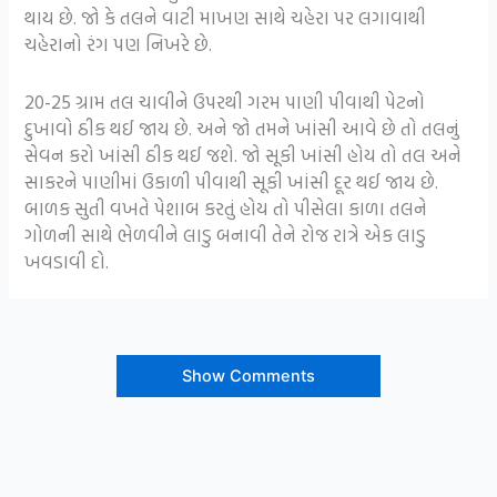
થાય છે. જો કે તલને વાટી માખણ સાથે ચહેરા પર લગાવાથી
ચહેરાનો રંગ પણ નિખરે છે.
20-25 ગ્રામ તલ ચાવીને ઉપરથી ગરમ પાણી પીવાથી પેટનો
દુખાવો ઠીક થઈ જાય છે. અને જો તમને ખાંસી આવે છે તો તલનું
સેવન કરો ખાંસી ઠીક થઈ જશે. જો સૂકી ખાંસી હોય તો તલ અને
સાકરને પાણીમાં ઉકાળી પીવાથી સૂકી ખાંસી દૂર થઈ જાય છે.
બાળક સુતી વખતે પેશાબ કરતું હોય તો પીસેલા કાળા તલને
ગોળની સાથે ભેળવીને લાડુ બનાવી તેને રોજ રાત્રે એક લાડુ
ખવડાવી દો.
Show Comments