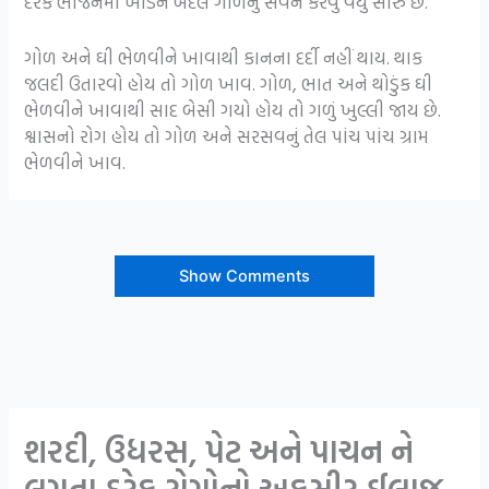
દરેક ભોજનમાં ખાંડને બદલે ગોળનું સેવન કરવું વધુ સારું છે.
ગોળ અને ઘી ભેળવીને ખાવાથી કાનના દર્દી નહીં થાય. થાક
જલદી ઉતારવો હોય તો ગોળ ખાવ. ગોળ, ભાત અને થોડુંક ઘી
ભેળવીને ખાવાથી સાદ બેસી ગયો હોય તો ગળું ખુલ્લી જાય છે.
શ્વાસનો રોગ હોય તો ગોળ અને સરસવનું તેલ પાંચ પાંચ ગ્રામ
ભેળવીને ખાવ.
Show Comments
શરદી, ઉધરસ, પેટ અને પાચન ને
લગતા દરેક રોગોનો અકસીર ઈલાજ