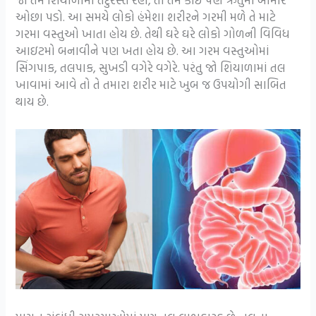
ઓછા પડો. આ સમયે લોકો હંમેશા શરીરને ગરમી મળે તે માટે
ગરમા વસ્તુઓ ખાતા હોય છે. તેથી ઘરે ઘરે લોકો ગોળની વિવિધ
આઇટમો બનાવીને પણ ખતા હોય છે. આ ગરમ વસ્તુઓમાં
સિંગપાક, તલપાક, સુખડી વગેરે વગેરે. પરંતુ જો શિયાળામાં તલ
ખાવામાં આવે તો તે તમારા શરીર માટે ખુબ જ ઉપયોગી સાબિત
થાય છે.