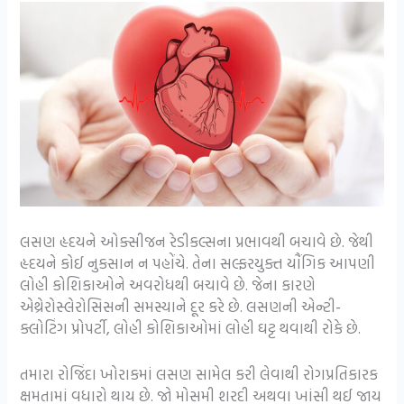
લસણ હૃદયને ઓક્સીજન રેડીકલ્સના પ્રભાવથી બચાવે છે. જેથી
હૃદયને કોઈ નુકસાન ન પહોંચે. તેના સલ્ફરયુક્ત યૌંગિક આપણી
લોહી કોશિકાઓને અવરોધથી બચાવે છે. જેના કારણે
એથ્રેરોસ્લેરોસિસની સમસ્યાને દૂર કરે છે. લસણની એન્ટી-
ક્લોટિંગ પ્રોપર્ટી, લોહી કોશિકાઓમાં લોહી ઘટ્ટ થવાથી રોકે છે.
તમારા રોજિંદા ખોરાકમાં લસણ સામેલ કરી લેવાથી રોગપ્રતિકારક
ક્ષમતામાં વધારો થાય છે. જો મોસમી શરદી અથવા ખાંસી થઈ જાય