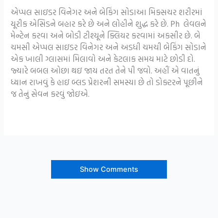
એપ્પલ સાઇડર વિનેગર અને બેકિંગ સોડાઆ મિક્સચર શરીરમાં
યૂરીક એસિડને બહાર કરે છે અને લોહીને શુદ્ધ કરે છે. Ph લેવલને
મેન્ટેન કરવા અને બોડી ટીશ્યૂને ક્લિયર કરવામાં અકસીર છે. બે
ચમસી એપ્પલ સાઇડર વિનેગર અને અડધી ચમચી બેકિંગ સોડાને
એક ખાલી ગ્લાસમાં મિલાવો અને કેટલાક સમય માટે છોડી દો.
જ્યારે બબલ ઓછા થઇ જાય તરત તેને પી જવો. અહીં એ વાતનું
ધ્યાન રાખવું કે હાઇ બ્લડ પ્રેશરની સમસ્યા છે તો ડોક્ટરને પૂછીને
જ તેનું સેવન કરવું જોઇએ.
Show Comments