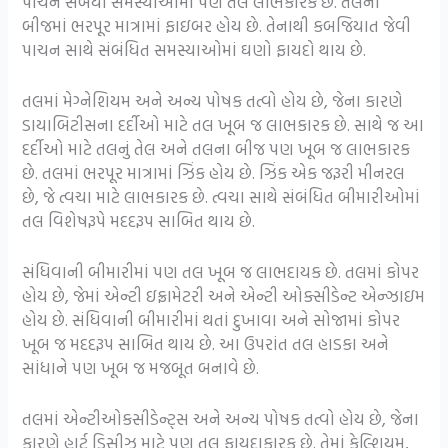
પાચન સંબંધી સમસ્યાઓમાં પણ તલ લાભકારક છે. તલના
બીજમાં ભરપૂર માત્રામાં ફાઇબર હોય છે. તેનાથી કબજિયાત જેવી
પાચન સાથે સંબંધિત સમસ્યાઓમાં ઘણો ફાયદો થાય છે.
તલમાં મેગ્નેશિયમ અને અન્ય પોષક તત્વો હોય છે, જેના કારણે
ડાયાબિટીસના દર્દીઓ માટે તલ ખૂબ જ લાભકારક છે. સાથે જ આ
દર્દીઓ માટે તલનું તેલ અને તલના બીજ પણ ખૂબ જ લાભકારક
છે. તલમાં ભરપૂર માત્રામાં ઝિંક હોય છે. ઝિંક એક જરૂરી મીનરલ
છે, જે ત્વચા માટે લાભકારક છે. ત્વચા સાથે સંબંધિત બીમારીઓમાં
તલ વિશેષરૂપે મદદરૂપ સાબિત થાય છે.
સંધિવાની બીમારીમાં પણ તલ ખૂબ જ લાભદાયક છે. તલમાં કોપર
હોય છે, જેમાં એન્ટી ઇફ્રામેટરી અને એન્ટી ઓક્સીડેન્ટ એન્ઝાઇમ
હોય છે. સંધિવાની બીમારીમાં થતાં દુખાવા અને સોજામાં કોપર
ખૂબ જ મદદરૂપ સાબિત થાય છે. આ ઉપરાંત તલ હાડકા અને
સાંધાને પણ ખૂબ જ મજબૂત બનાવે છે.
તલમાં એન્ટીઓકસીડેન્ટ્સ અને અન્ય પોષક તત્વો હોય છે, જેના
કારણે હાર્ટ ડિસીઝ માટે પણ તલ ફાયદાકારક છે. તેમાં કેલ્શિયમ,