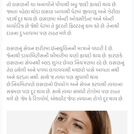
તો લસણની ચા બનાવીને પીવાથી બહુ જલ્દી ફાયદો થાય છે.
જમતાં પહેલા થોડા લસણ ખાવાથી પેટમાં જીવાણુ અને ઝેરીલા
પદાર્થ દૂર થાય છે. લસણમાં એન્ટી ઓક્સીડેન્ટ અને એન્ટી
બાયોટિક છે જેથી પેટમાં તે કુદરતી ફિલ્ટરનું કામ કરે છે. તેનાથી
દાંતના દુઃખાવામાં પણ રાહત મળે છે.
લસણનું સેવન શરીરમાં ઈન્સ્યુલિનની માત્રાને વધારી દે છે.
જેનાથી ડાયાબિટીસની બીમારીમાં ઘણો ફાયદો થાય છે. કારણકે
લસણના સેવનથી બ્લડ શુગર લેવલ નિયંત્રણમાં રહે છે. લસણનું
તેલ હથેળી અને પગમાં લગાવવાથી મચ્છરો પાસે આવતા નથી
અને કરડતા નથી. સાથે જ ત્વચા પણ સુંવાળી થાય
છે.નિયમિતપણે લસણનો ઉપયોગ અને સેવન કરવાથી ત્વચાના
સંક્રમણ પણ દૂર થાય છે. સાથે ત્વચા સંબંધી રોગોમાં પણ રાહત
મળે છે. જેમ કે રિંગવોર્મ, એથલીટ જેવા ત્વચાના રોગો દૂર થાય છે.