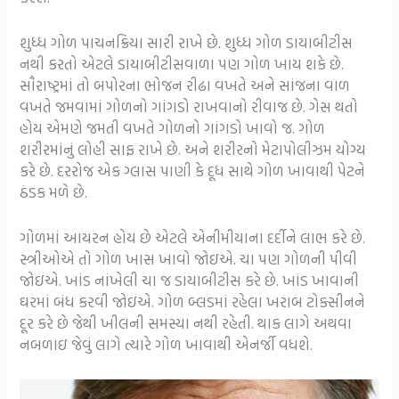
શુધ્ધ ગોળ પાચનક્રિયા સારી રાખે છે. શુધ્ધ ગોળ ડાયાબીટીસ
નથી કરતો એટલે ડાયાબીટીસવાળા પણ ગોળ ખાય શકે છે.
સૌરાષ્ટ્રમાં તો બપોરના ભોજન રીઢા વખતે અને સાંજના વાળ
વખતે જમવામાં ગોળનો ગાંગડો રાખવાનો રીવાજ છે. ગેસ થતો
હોય એમણે જમતી વખતે ગોળનો ગાંગડો ખાવો જ. ગોળ
શરીરમાંનું લોહી સાફ રાખે છે. અને શરીરનો મેટાપોલીઝમ યોગ્ય
કરે છે. દરરોજ એક ગ્લાસ પાણી કે દૂધ સાથે ગોળ ખાવાથી પેટને
ઠંડક મળે છે.
ગોળમાં આયરન હોય છે એટલે એનીમીયાના દર્દીને લાભ કરે છે.
સ્ત્રીઓએ તો ગોળ ખાસ ખાવો જોઇએ. ચા પણ ગોળની પીવી
જોઇએ. ખાંડ નાંખેલી ચા જ ડાયાબીટીસ કરે છે. ખાંડ ખાવાની
ઘરમાં બંધ કરવી જોઇએ. ગોળ બ્લડમાં રહેલા ખરાબ ટોક્સીનને
દૂર કરે છે જેથી ખીલની સમસ્યા નથી રહેતી. થાક લાગે અથવા
નબળાઇ જેવું લાગે ત્યારે ગોળ ખાવાથી એનર્જી વધશે.