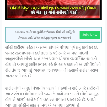
સ્વાસ્થ્ય અને આયુર્વેદિક ઉપચાર વિશે ની માહિતી
Join Now
મેળવવા માટે WhatsApp ગ્રુપ મા જોડાઓ
લોહી શરીરમાં રહેલા અસંખ્ય કોષોને પોષણ પૂર્વકનું કાર્ય કરે છે.
જ્યારે રક્તપ્રવાહમાં કંઈ તકલીફ પડે ત્યારે આપણે માંદગી
અનુભવીએ છીએ. અને રક્ત પ્રવાહ એકદમ વ્યવસ્થિત ચાલતો
હોય તો આપણું શરીર સ્વસ્થ રહે છે. આજકાલ ની ખાણીપીણીની
રીત તેમ જ આપણું અસ્વસ્થ જનજીવન ને હિસાબે શરીર ખરાબ
અસર પડી શકે છે.
શરીરમાંથી અમુક વિજાતીય પદાર્થો નીકળી ન શકે ત્યારે શરીરની
અંદર રહેલાં લોહીમાં ભળી જાય છે. અને આ કારણે લોહી અશુદ્ધ
હોવાને કારણે અનેક રોગ ઉત્પન્ન થવાના ચાન્સ રહે છે. આથી
આપણા લોહીને સાફ રાખવું એ આપણા હાથમાં છે.