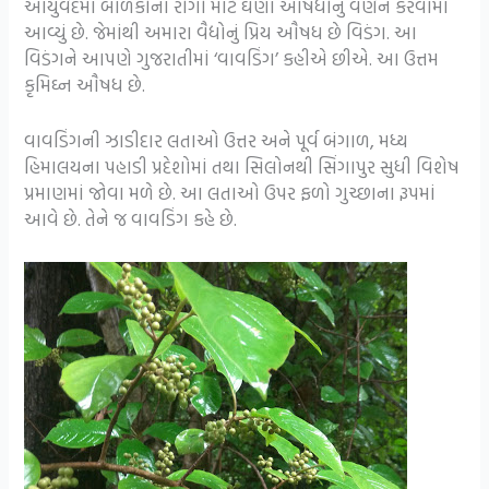
આયુર્વેદમાં બાળકોના રોગો માટે ઘણાં ઔષધોનું વર્ણન કરવામાં
આવ્યું છે. જેમાંથી અમારા વૈદ્યોનું પ્રિય ઔષધ છે વિડંગ. આ
વિડંગને આપણે ગુજરાતીમાં ‘વાવડિંગ’ કહીએ છીએ. આ ઉત્તમ
કૃમિઘ્ન ઔષધ છે.
વાવડિંગની ઝાડીદાર લતાઓ ઉત્તર અને પૂર્વ બંગાળ, મધ્ય
હિમાલયના પહાડી પ્રદેશોમાં તથા સિલોનથી સિંગાપુર સુધી વિશેષ
પ્રમાણમાં જોવા મળે છે. આ લતાઓ ઉપર ફળો ગુચ્છાના રૂપમાં
આવે છે. તેને જ વાવડિંગ કહે છે.