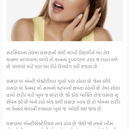
સરસિયાના તેલમાં લસણની કળી નાખી ઉકાળીને આ તેલ
કાનમાં નાખવામાં આવે તો કાનના દુખાવામાં તરત જ રાહત મળે
છે. બાળકો માટે પણ આ રીતે ઉપયોગ કરી શકાય છે.
લસણ માં એન્ટી બેક્ટેરીયલ ગુણો પણ રહેલા છે. જેના લીધે
લસણ માં કેન્સર નો સામનો કરવાની ક્ષમતા રહેલી છે. તેમાં રહેલા
તત્વો શરીર માટે ખુબ જ સારા છે. જો કોઈ વ્યક્તિ રોજ લસણ નું
સેવન કરે છે અને રાતે એક કળી લસણ ખાય છે તો એમના શરીર
માં કેન્સર થવાની શક્યતા ખુબ જ ઓછી થઇ જાય છે.
લસણમાં એન્ટીબેક્ટેરિયલ તત્વ હોય છે. જેથી જો તમને ખીસ-