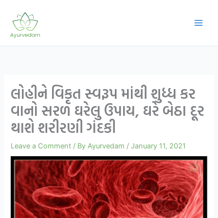
Skip
to
content
લોહીને વિકૃત સ્વરૂપ માંથી શુધ્ધ કર
વાનો સરળ ઘરેલુ ઉપાય, ઘરે બેઠા દૂર
થાશે શરીરણી ગંદકી
Leave a Comment
/ By
Ayurvedam
/
January 11, 2021