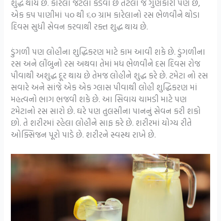
શુદ્ધ થાય છે. કારેલા જેટલા કડવા છે તેટલા જ ગુણકારી પણ છે,
એક કપ પાણીમાં ૫૦ થી ૬૦ ગ્રામ કારેલાનો રસ ભેળવીને થોડા
દિવસ સુધી સેવન કરવાથી રક્ત શુદ્ધ થાય છે.
ડુંગળી પણ લોહીના શુદ્ધિકરણ માટે કામ આવી શકે છે. ડુંગળીના
રસ અને લીંબુનો રસ અથવા તેમાં મધ ભેળવીને દસ દિવસ રોજ
પીવાથી અશુદ્ધ દૂર થાય છે તેમજ લોહીને શુદ્ધ કરે છે. ટમેટા નો રસ
સવારે અને સાંજે એક એક ગ્લાસ પીવાથી લોહી શુદ્ધિકરણ માં
મહત્વનો ભાગ ભજવી શકે છે. આ સિવાય ચામડી માટે પણ
ટમેટાનો રસ સારો છે. ઘરે પણ તુલસીના પાનનું સેવન કરી શકો
છો. તે શરીરમાં રહેલા લોહીને સાફ કરે છે. શરીરમાં યોગ્ય રીતે
ઓક્સિજન પૂરો પાડે છે. શરીરને સ્વસ્થ રાખે છે.