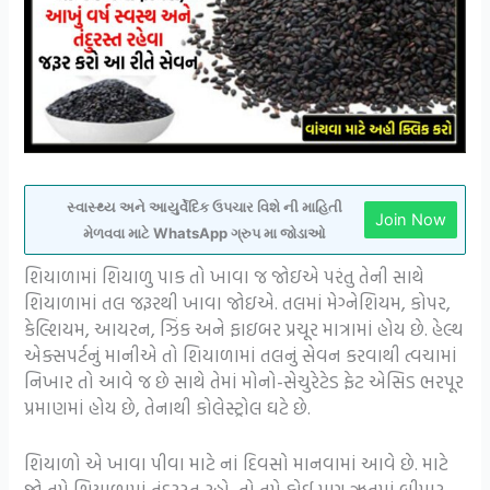
સ્વાસ્થ્ય અને આયુર્વેદિક ઉપચાર વિશે ની માહિતી
Join Now
મેળવવા માટે WhatsApp ગ્રુપ મા જોડાઓ
શિયાળામાં શિયાળુ પાક તો ખાવા જ જોઇએ પરંતુ તેની સાથે
શિયાળામાં તલ જરૂરથી ખાવા જોઇએ. તલમાં મેગ્નેશિયમ, કોપર,
કેલ્શિયમ, આયરન, ઝિંક અને ફાઇબર પ્રચૂર માત્રામાં હોય છે. હેલ્થ
એક્સપર્ટનું માનીએ તો શિયાળામાં તલનું સેવન કરવાથી ત્વચામાં
નિખાર તો આવે જ છે સાથે તેમાં મોનો-સેચુરેટેડ ફેટ એસિડ ભરપૂર
પ્રમાણમાં હોય છે, તેનાથી કોલેસ્ટ્રોલ ઘટે છે.
શિયાળો એ ખાવા પીવા માટે નાં દિવસો માનવામાં આવે છે. માટે
જો તમે શિયાળામાં તંદુરસ્ત રહો, તો તમે કોઈ પણ ઋતુમાં બીમાર