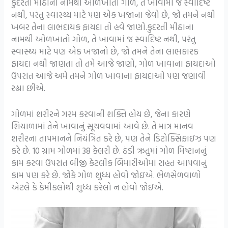
કુદરતી મીઠાના નામથી ઓળખાતો ગોળ, તે ખાવામાં જ સ્વાદિષ્ટ
નથી, પરંતુ સ્વાસ્થ્ય માટે પણ એક ખજાના જેવો છે, જો તમને નથી
ખબર તેના લાભદાયક ફાયદા તો હવે જાણો.કુદરતી મીઠાના
નામથી ઓળખાતો ગોળ, તે ખાવામાં જ સ્વાદિષ્ટ નથી, પરંતુ
સ્વાસ્થ્ય માટે પણ એક ખજાનો છે, જો તમને તેના લાભકારક
ફાયદા નથી જાણતા તો તમે આજે જાણો, ગોળ ખાવાના ફાયદાઓ
ઉપરાંત આજે અમે તમને ગોળ ખાવાના ફાયદાઓ પણ જણાવી
રહ્યા છીએ.
ગોળમાં શરીરને ગરમ કરવાની શક્તિ હોય છે, જેના કારણે
શિયાળામાં તેને ખાવાનું સૂચવવામાં આવે છે. તે માત્ર માનવ
શરીરના તાપમાનને નિયંત્રિત કરે છે, પણ તેને ડિટોક્સિફાઇઝ પણ
કરે છે. 10 ગ્રામ ગોળમાં 38 કેલરી છે. ઠંડી ઋતુમાં ગોળ મિષ્ટાનનું
કામ કરવા ઉપરાંત બીજી કેટલીક બિમારીઓમાં રાહત આપવાનું
કામ પણ કરે છે. જોકે ગોળ શુધ્ધ હોવો જોઇએ. ભેળસેળવાળો
એટલે કે કેમીકલોથી શુધ્ધ કરેલો ન હોવો જોઇએ.