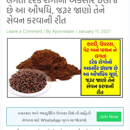
છે આ ઔષધિ, જરૂર જાણો તેને
સેવન કરવાની રીત
Leave a Comment
/ By
Ayurvedam
/
January 11, 2021
સ્વાસ્થ્ય અને આયુર્વેદિક ઉપચાર વિશે ની માહિતી
Join Now
મેળવવા માટે WhatsApp ગ્રુપ મા જોડાઓ