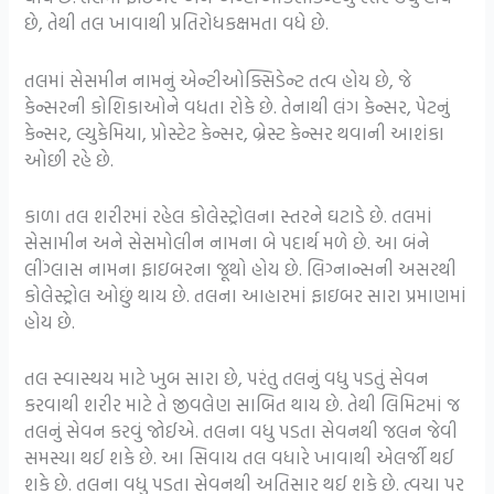
છે, તેથી તલ ખાવાથી પ્રતિરોધકક્ષમતા વધે છે.
તલમાં સેસમીન નામનું એન્ટીઓક્સિડેન્ટ તત્વ હોય છે, જે
કેન્સરની કોશિકાઓને વધતા રોકે છે. તેનાથી લંગ કેન્સર, પેટનું
કેન્સર, લ્યુકેમિયા, પ્રોસ્ટેટ કેન્સર, બ્રેસ્ટ કેન્સર થવાની આશંકા
ઓછી રહે છે.
કાળા તલ શરીરમાં રહેલ કોલેસ્ટ્રોલના સ્તરને ઘટાડે છે. તલમાં
સેસામીન અને સેસમોલીન નામના બે પદાર્થ મળે છે. આ બંને
લીંગ્લાસ નામના ફાઇબરના જૂથો હોય છે. લિગ્નાન્સની અસરથી
કોલેસ્ટ્રોલ ઓછું થાય છે. તલના આહારમાં ફાઇબર સારા પ્રમાણમાં
હોય છે.
તલ સ્વાસ્થય માટે ખુબ સારા છે, પરંતુ તલનું વધુ પડતું સેવન
કરવાથી શરીર માટે તે જીવલેણ સાબિત થાય છે. તેથી લિમિટમાં જ
તલનું સેવન કરવું જોઈએ. તલના વધુ પડતા સેવનથી જલન જેવી
સમસ્યા થઈ શકે છે. આ સિવાય તલ વધારે ખાવાથી એલર્જી થઈ
શકે છે. તલના વધુ પડતા સેવનથી અતિસાર થઈ શકે છે. ત્વચા પર