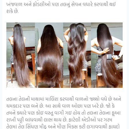
ખંજવાળ અને ફોડલીઓ પણ તલનું સેવન વધારે કરવાથી થઈ
શકે છે.
તલના તેલની માથામાં માલિશ કરવાથી વાળનો જથ્થો વધે છે અને
ચમકદાર પણ બને છે. આ સાથે વાળ ઓછા પણ ખરે છે. જો કે
તમને ક્યારે પણ કોઇ વસ્તુ વાગી ગઇ હોય તો તલના તેલના ફૂઆ
રાખી પટ્ટી બાંધવાથી લાભ થાય છે. ફાટેલી એડીઓ પર ગરમ
તેલમાં તેલ સિંધણ મીઠુ અને મીણ મિક્સ કરી લગાવવાથી ફાયદો