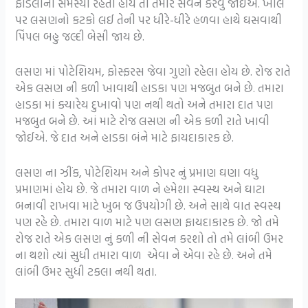
ફોડલીની સમસ્યા રહેતી હોય તો તમારે સેવન કરવું જોઈએ. ખીલ
પર લસણનો કટકો લઈ તેની પર ધીરે-ધીરે હળવા હાથે ઘસવાથી
પિંપલ બહુ જલ્દી બેસી જાય છે.
લસણ માં પોટેશિયમ, ફોસ્ફરસ જેવા ગુણો રહેલા હોય છે. રોજ રાતે
એક લસણ ની કળી ખાવાથી હાડકા પણ મજબુત બને છે. તમારા
હાડકા માં ક્યારેય દુખાવો પણ નથી થતો અને તમારા દાત પણ
મજબુત બને છે. આં માટે રોજ લસણ ની એક કળી રાતે ખાવી
જોઈએ. જે દાત અને હાડકા બંને માટે ફાયદાકારક છે.
લસણ ના ઝીંક, પોટેશિયમ અને કોપર નું પ્રમાણ ઘણા વધુ
પ્રમાણમાં હોય છે. જે તમારા વાળ ને હમેશા સ્વસ્થ અને ઘાટા
બનાવી રાખવા માટે ખુબ જ ઉપયોગી છે. અને સાથે વાત સ્વસ્થ
પણ રહે છે. તમારા વાળ માટે પણ લસણ ફાયદાકારક છે. જો તમે
રોજ રાતે એક લસણ નું કળી ની સેવન કરશો તો તમે લાંબી ઉમર
ના થશો ત્યાં સુધી તમારા વાળ એવા ને એવા રહે છે. અને તમે
લાંબી ઉમર સુધી ટકલા નથી થતા.