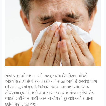
ગોળ ખાવાથી તાવ, શરદી, કફ દૂર થાય છે. ગોળમાં એન્ટી
એલર્જીક તત્ત્વ છે જે દમના દર્દીઓને રાહત આપે છે. દરરોજ ગોળ
ઘી અને સુંઠ ભેગું કરીને બેત્રણ ચમચી ખાવાથી સાંધાના કે
ઢીંચણના દુખાવા નહીં થાય. કાળા તલ અને ગોળ દરરોજ એક
વાટકી ભરીને ખાવાથી અસ્થમા હોય તો દૂર થશે અને દાંતોના
દર્દોમાં પણ રાહત થશે.