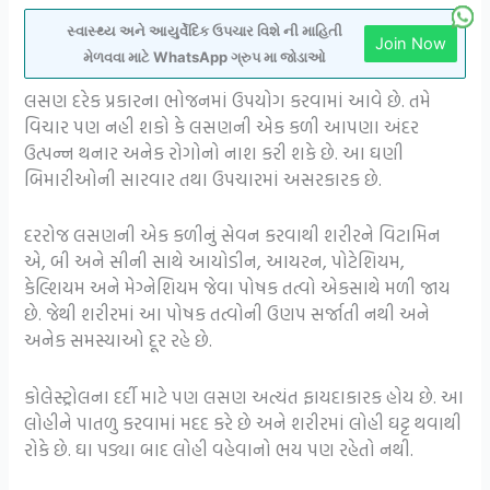
સ્વાસ્થ્ય અને આયુર્વેદિક ઉપચાર વિશે ની માહિતી
Join Now
મેળવવા માટે WhatsApp ગ્રુપ મા જોડાઓ
લસણ દરેક પ્રકારના ભોજનમાં ઉપયોગ કરવામાં આવે છે. તમે
વિચાર પણ નહી શકો કે લસણની એક કળી આપણા અંદર
ઉત્પન્ન થનાર અનેક રોગોનો નાશ કરી શકે છે. આ ઘણી
બિમારીઓની સારવાર તથા ઉપચારમાં અસરકારક છે.
દરરોજ લસણની એક કળીનું સેવન કરવાથી શરીરને વિટામિન
એ, બી અને સીની સાથે આયોડીન, આયરન, પોટેશિયમ,
કેલ્શિયમ અને મેગ્નેશિયમ જેવા પોષક તત્વો એકસાથે મળી જાય
છે. જેથી શરીરમાં આ પોષક તત્વોની ઉણપ સર્જાતી નથી અને
અનેક સમસ્યાઓ દૂર રહે છે.
કોલેસ્ટ્રોલના દર્દી માટે પણ લસણ અત્યંત ફાયદાકારક હોય છે. આ
લોહીને પાતળુ કરવામાં મદદ કરે છે અને શરીરમાં લોહી ઘટ્ટ થવાથી
રોકે છે. ઘા પડ્યા બાદ લોહી વહેવાનો ભય પણ રહેતો નથી.