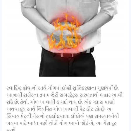
સ્વાદિષ્ટ હોવાની સાથે,ગોળમાં લોહી શુદ્ધિકરણના ગુણધર્મો છે.
આનાથી શરીરના તમામ ઝેરી સબસ્ટ્રેટ્સ સરળતાથી બહાર આવી
શકે છે. તેથી, ગોળ ખાવાથી ફાયદો થાય છે. એક ગ્લાસ પાણી
અથવા દૂધ સાથે નિયમિત ગોળ ખાવાથી પેટ ફીટ રહે છે. આ
સિવાય પેટની ગેસની તકલીફવાળા લોકોએ પણ સમસ્યાઓથી
બચવા માટે ખાધા પછી થોડો ગોળ ખાવો જોઈએ, આ ગેસ દૂર
કરશે.