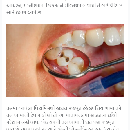
આયરન, મેગ્નેશિયમ, ઝિંક અને સેલ્નિયમ હોવાથી તે હાર્ટ ડીસિઝ
સામે રક્ષણ આપે છે.
તલમાં આવેલા વિટામિનથી હાડકા મજબૂત રહે છે. શિયાળામાં તમે
તલ ખાવાની ટેવ પાડી લો તો આ વાતાવરણમાં હાડકાના દર્દથી
પરેશાન નહીં થાવ. એક ચમચી તલ ખાવાથી દાંત પણ મજબૂત
થાય છે. તલમાં ફાઈબર અને એન્ટીઓક્સીડેન્ટનું સ્તર ઉંચુ હોય