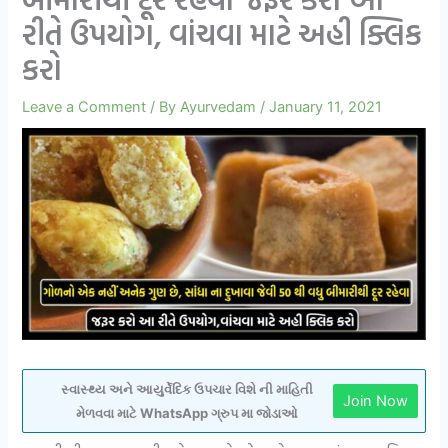
રીતે ઉપયોગ, વાંચવા માટે અહી ક્લિક
કરો
Leave a Comment
/ By
Ayurvedam
/
January 11, 2021
સ્વાસ્થ્ય અને આયુર્વેદિક ઉપચાર વિશે ની માહિતી
Join Now
મેળવવા માટે WhatsApp ગ્રુપ મા જોડાઓ