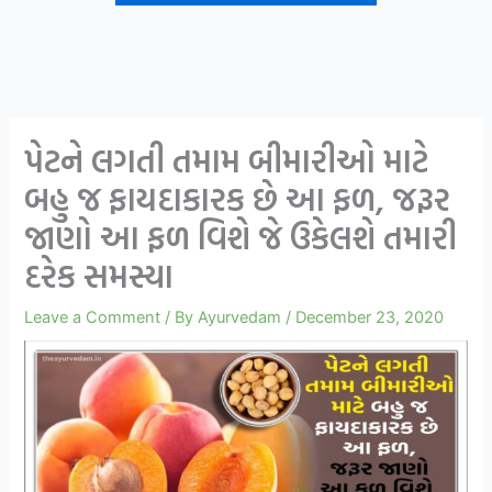
પેટને લગતી તમામ બીમારીઓ માટે
બહુ જ ફાયદાકારક છે આ ફળ, જરૂર
જાણો આ ફળ વિશે જે ઉકેલશે તમારી
દરેક સમસ્યા
Leave a Comment
/ By
Ayurvedam
/
December 23, 2020