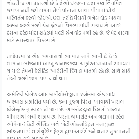
નોકરી જ આ પ્રકારની છે કે તેઓ ઈચ્છવા છતા પણ નિયમિત
કસરત નથી કરી શકતા. તેણે પોતાના ખાવા-પીવામાં થોડો
પરિવર્તન કરવો જોઈએ. ઉદા. તરીકે મૈદાથી બનેલ બ્રેડ અથવા
બંસન બદલે મલ્ટી ગ્રેન બ્રેડનો વિકલ્પ શોધી શકાય છે. આજે
દેશના દરેક મોટા શહેરમાં મલ્ટી ગ્રેન બ્રેડ મળી રહે છે, જે પેટ ભરવા
માટે સ્વાસ્થપ્રદ વિકલ્પ છે.
તાજેતરમાં જ એક અભ્યાસથી આ વાત સામે આવી છે કે જે
લોકોના ભોજનમાં આખુ અનાજ જેવા અંકુરિત ધાન્યનો સમાવેશ
થાય છે તેમની કૈરોટિડ આર્ટરીની દિવાલ પાતળી રહે છે. સાથે સાથે
તેઓ જલ્દી જાડા પણ નથી થતા.
અમેરિકી કોલેજ ઓફ કાર્ડોયોલોજીના જર્નલમાં એક શોધ
અભ્યાસ પ્રકાશિત થયો છે. જેના મુજબ પિસ્તા ખાવાથી ખરાબ
કોલેસ્ટ્રોલનુ સ્તર ઘટી જાય છે. અખરોટ દ્વારા દિલની શક્યત
બીમારીથી બચી શકાય છે. પિસ્તા,અખરોટ અને બદામમાં રહેલ
ઓમેગા-3 ફૈટી એસિડ અને એંટીઓક્સીડેટ્સ વસાયુક્ત
ભોજનમાં રહેલ સૈચુરેટેડ ફેટ્સ દ્વારા આર્ટરીઝને થનાર નુકશાનની
ભરપાઈ કરી શકાય છે.