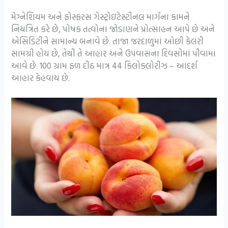
મેગ્નેશિયમ અને ફોસ્ફરસ ગેસ્ટ્રોઇંટેસ્ટીનલ માર્ગના કામને
નિયંત્રિત કરે છે, પોષક તત્વોના જોડાણને પ્રોત્સાહન આપે છે અને
એસિડિટીને સામાન્ય બનાવે છે. તાજા જરદાળુમાં ઓછી કેલરી
સામગ્રી હોય છે, તેથી તે આહાર અને ઉપવાસના દિવસોમાં પીવામાં
આવે છે. 100 ગ્રામ ફળ દીઠ માત્ર 44 કિલોકલોરીઝ – આદર્શ
આહાર કેહવાય છે.