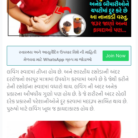
સ્વાસ્થ્ય અને આયુર્વેદિક ઉપચાર વિશે ની માહિતી
Join Now
મેળવવા માટે WhatsApp ગ્રુપ મા જોડાઓ
લવિંગ સ્વાદમાં તીખા હોય છે. અને ભારતીય રસોડાની અંદર
દરરોજનો ભરપૂર માત્રામાં ઉપયોગ કરવામાં આવે છે કે જેથી કરીને
તેની રસોઈના સ્વાદમાં વધારો થાય. લવિંગ ની અંદર અનેક
પ્રકારના ઔષધીય ગુણો પણ હોય છે. કે જે શરીરની અંદર રહેલી
દરેક પ્રકારની પરેશાનીઓને દૂર કરવામાં મદદરૂપ સાબિત થાય છે.
પુરુષો માટે લવિંગ ખૂબ જ ફાયદાકારક હોય છે.