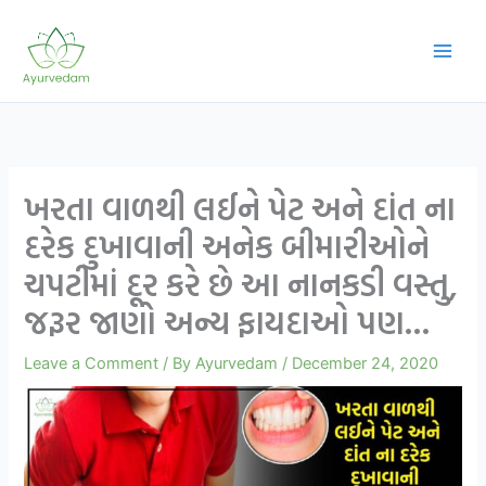
Skip
to
content
ખરતા વાળથી લઈને પેટ અને દાંત ના
દરેક દુખાવાની અનેક બીમારીઓને
ચપટીમાં દૂર કરે છે આ નાનકડી વસ્તુ,
જરૂર જાણો અન્ય ફાયદાઓ પણ…
Leave a Comment
/ By
Ayurvedam
/
December 24, 2020