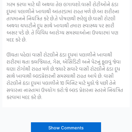
ગરમ કરવા માટે ઘી અથવા તેલ લગાવશો.વાસી રોટીઓને ઠંડા
દૂધમાં પલાળીને ખાવાથી આંતરડામાં રાહત મળે છે.આ શરીરના
તાપમાનને નિયંત્રિત કરે છે.તે પોષણથી ભરેલું છે.વાસી રોટલી
અથવા ચપાટીને દૂધ સાથે ખાવાથી તમારા સ્વાસ્થ્ય પર સારી
અસર પડે છે. તે વિવિધ આરોગ્ય સમસ્યાઓના ઉપચારમાં પણ
મદદ કરે છે.
ઊંઘતા પહેલાં વાસી રોટલીને ઠંડા દૂધમાં પલાળીને ખાવાથી
શરીરમાં થતા કબજિયાત, ગેસ, એસિડિટી અને પેટનું ફૂલવું જેવા
ઘણા રોગોથી રાહત મળે છે.જયારે સવારે વાસી રોટલીને ઠંડા દૂધ
સાથે ખાવાથી બ્લડપ્રેશરની સમસ્યાથી રાહત આપે છે. વાસી
રોટલીને ઠંડા દૂધમાં પલાળીને 10 મિનિટ માટે મુકો.જે પછી તેને
સવારના નાસ્તામાં ઉપયોગ કરો.જે બ્લડ પ્રેશરના સ્તરને નિયંત્રિત
કરવામાં મદદ કરે છે.
Show Comments