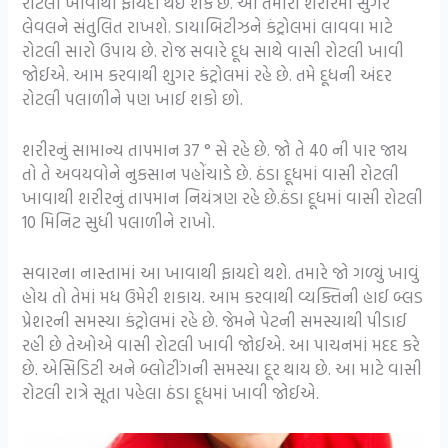
રોટલી ખાવાથી ફાયદો થઈ શકે છે. આ તમારા શરીરમાં સુગર
લેવલને સંતુલિત રાખશે. ડાયાબિટીઝને કંટ્રોલમાં લાવવા માટે
રોટલી સારો ઉપાય છે. રોજ સવારે દૂધ સાથે વાસી રોટલી ખાવી
જોઈએ. આમ કરવાથી શુગર કંટ્રોલમાં રહે છે. તમે દૂધની અંદર
રોટલી પલાળીને પણ ખાઈ શકો છો.
શરીરનું સામાન્ય તાપમાન 37 ° સે રહે છે. જો તે 40 ની પાર જાય
તો તે અવયવોને નુકસાન પહોંચાડે છે. ઠંડા દૂધમાં વાસી રોટલી
ખાવાથી શરીરનું તાપમાન નિયંત્રણ રહે છે.ઠંડા દૂધમાં વાસી રોટલી
10 મિનિટ સુધી પલાળીને રાખો.
સવારના નાસ્તામાં આ ખાવાથી ફાયદો થશે. તમારે જો ગળ્યું ખાવું
હોય તો તેમાં મધ ઉમેરી શકાય. આમ કરવાથી વ્યક્તિની હાઈ બ્લડ
પ્રેશરની સમસ્યા કંટ્રોલમાં રહે છે. જેમને પેટની સમસ્યાથી પીડાઈ
રહી છે તેઓએ વાસી રોટલી ખાવી જોઈએ. આ પાચનમાં મદદ કરે
છે. એસિડિટી અને બ્લોટીંગની સમસ્યા દૂર થાય છે. આ માટે વાસી
રોટલી રાત્રે સૂતા પહેલા ઠંડા દૂધમાં ખાવી જોઈએ.