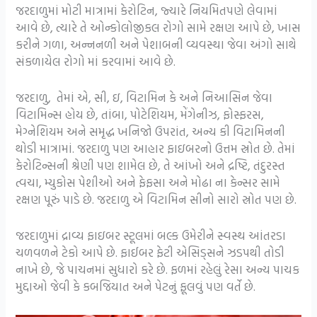
જરદાળુમાં મોટી માત્રામાં કેરોટિન, જ્યારે નિયમિતપણે લેવામાં
આવે છે, ત્યારે તે ઓન્કોલોજીકલ રોગો સામે રક્ષણ આપે છે, ખાસ
કરીને ગળા, અન્નનળી અને પેશાબની વ્યવસ્થા જેવા અંગો સાથે
સંકળાયેલ રોગો માં કરવામાં આવે છે.
જરદાળુ, તેમાં એ, સી, ઇ, વિટામિન કે અને નિઆસિન જેવા
વિટામિન્સ હોય છે, તાંબા, પોટેશિયમ, મેંગેનીઝ, ફોસ્ફરસ,
મેગ્નેશિયમ અને સમૃદ્ધ ખનિજો ઉપરાંત, અન્ય કી વિટામિનની
થોડી માત્રામાં. જરદાળુ પણ આહાર ફાઇબરનો ઉત્તમ સ્રોત છે. તેમાં
કેરોટિન્સની શ્રેણી પણ શામેલ છે, તે આંખો અને દ્રષ્ટિ, તંદુરસ્ત
ત્વચા, મ્યુકોસ પેશીઓ અને ફેફસા અને મોઢા ના કેન્સર સામે
રક્ષણ પૂરું પાડે છે. જરદાળુ એ વિટામિન સીનો સારો સ્રોત પણ છે.
જરદાળુમાં દ્રાવ્ય ફાઇબર સ્ટૂલમાં બલ્ક ઉમેરીને સ્વસ્થ આંતરડા
ચળવળને ટેકો આપે છે. ફાઈબર ફેટી એસિડ્સને ઝડપથી તોડી
નાખે છે, જે પાચનમાં સુધારો કરે છે. ફળમાં રહેલું રેસા અન્ય પાચક
મુદ્દાઓ જેવી કે કબજિયાત અને પેટનું ફૂલવું પણ વર્તે છે.