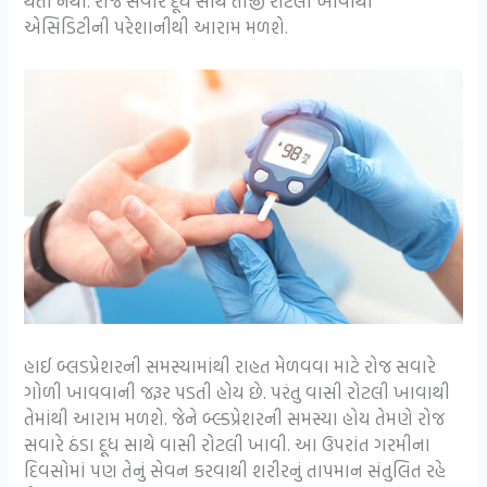
થતી નથી. રોજ સવારે દૂધ સાથે તાજી રોટલી ખાવાથી
એસિડિટીની પરેશાનીથી આરામ મળશે.
હાઈ બ્લડપ્રેશરની સમસ્યામાંથી રાહત મેળવવા માટે રોજ સવારે
ગોળી ખાવવાની જરૂર પડતી હોય છે. પરંતુ વાસી રોટલી ખાવાથી
તેમાંથી આરામ મળશે. જેને બ્લ્ડપ્રેશરની સમસ્યા હોય તેમણે રોજ
સવારે ઠંડા દૂધ સાથે વાસી રોટલી ખાવી. આ ઉપરાંત ગરમીના
દિવસોમાં પણ તેનું સેવન કરવાથી શરીરનું તાપમાન સંતુલિત રહે