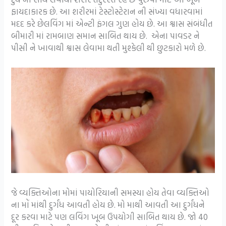
ફાયદાકારક છે. આ શરીરમાં ટેસ્ટોસ્ટેરાન ની સંખ્યા વધારવામાં
મદદ કરે છેલવિંગ માં એન્ટી ફંગલ ગુણ હોય છે. આ શ્વાસ સંબંધીત
બીમારી માં રામબાણ સમાન સાબિત થાય છે. એના પાવડર ને
પીસી ને ખાવાથી શ્વાસ લેવામા થતી મુશ્કેલી થી છુટકારો મળે છે.
જે વ્યક્તિઓના મોમાં પાયોરિયાની સમસ્યા હોય તેવા વ્યક્તિઓ
ના મોં માંથી દુર્ગંધ આવતી હોય છે. મો માથી આવતી આ દુર્ગંધને
દૂર કરવા માટે પણ લવિંગ ખૂબ ઉપયોગી સાબિત થાય છે. જો 40