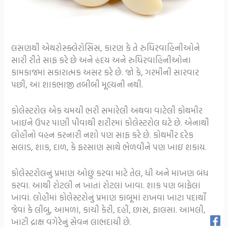
લસણથી એથરોસ્ક્લેરોસિસ, કારણ કે તે રુધિરવાહિનીઓને
સારી રીતે સાફ કરે છે અને હૃદય અને રુધિરવાહિનીઓના
કામકાજમાં સકારાત્મક અસર કરે છે. જો કે, ગરમીની સારવાર
પછી, આ શાકભાજી તબીબી મૂલ્યની નથી.
કોલેસ્ટરોલ એક ચમચી ભરી સમારેલી અથવા વાટેલી કોથમીર
ખાઇને ઉપર પાણી પીવાથી શરીરમાં કોલેસ્ટરોલ ઘટે છે. એનાથી
લોહીનો વહન કરનારી નશો પણ સાફ કરે છે. કોથમીર દરેક
સલાડ, શાક, દાળ, કે ફરસાણ સાથે ભેળવીને પણ ખાઇ શકાય.
કોલેસ્ટરોલનું પ્રમાણ ઓછું કરવા માટે તેલ, ધી અને માખણ બંધ
કરવા. આથી રોટલી ન ખાતાં રોટલાં ખાવા. શાક પણ બાફેલાં
ખાવાં. લોહીમાં કોલેસ્ટરોનું પ્રમાણ કાબૂમાં રાખવા ખાટા પદાર્થો
જેવાં કે લીંબુ, આમળાં, કાચી કેરી, દહીં, છાસ, ફાલસા. આમલી,
ખાટી દ્રાક્ષ વગેરેનું સેવન લાભદાયી છે.