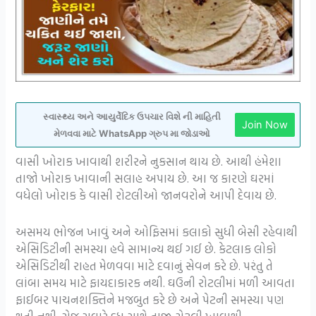
સ્વાસ્થ્ય અને આયુર્વેદિક ઉપચાર વિશે ની માહિતી
Join Now
મેળવવા માટે WhatsApp ગ્રુપ મા જોડાઓ
વાસી ખોરાક ખાવાથી શરીરને નુકસાન થાય છે. આથી હંમેશા
તાજો ખોરાક ખાવાની સલાહ અપાય છે. આ જ કારણે ઘરમાં
વધેલો ખોરાક કે વાસી રોટલીઓ જાનવરોને આપી દેવાય છે.
અસમય ભોજન ખાવું અને ઓફિસમાં કલાકો સુધી બેસી રહેવાથી
એસિડિટીની સમસ્યા હવે સામાન્ય થઈ ગઈ છે. કેટલાક લોકો
એસિડિટીથી રાહત મેળવવા માટે દવાનું સેવન કરે છે. પરંતુ તે
લાંબા સમય માટે ફાયદાકારક નથી. ઘઉની રોટલીમાં મળી આવતા
ફાઈબર પાચનશક્તિને મજબુત કરે છે અને પેટની સમસ્યા પણ