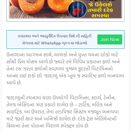
સ્વાસ્થ્ય અને આયુર્વેદિક ઉપચાર વિશે ની માહિતી
Join Now
મેળવવા માટે WhatsApp ગ્રુપ મા જોડાઓ
ઉનાળાના આગમન સાથે, બાળકો અને પુખ્ત વયના લોકો માટે
સૌથી પ્રિય મોસમ આવે છે જ્યારે તમે વિવિધ પ્રકારના ફળો અને
તેનાં રસ ઝરતાં ફળોની સ્વરૂપમાં પુષ્કળ કુદરતી વિટામિનનો
આનંદ લઈ શકો છો. જરદાળુ એક ખૂબ જ સ્વાદિષ્ટ ફળો માનવામાં
આવે છે.
જરદાળુની રચનામાં ઘણા ઉપયોગી વિટામિન્સ, સ્ટાર્ચ, ટેનીન,
તેમજ એસિડના ત્રણ પ્રકારો શામેલ છે – ટાર્ટિક, મલિક અને
સાઇટ્રિક. આ ઉપરાંત, તેમાં હાડપિંજર સિસ્ટમ મજબૂત બનાવવા
માટે જરૂરી ક્ષાર અને ખનિજો શામેલ છે. દરેક ટ્રેસ એલિમેન્ટની
ક્રિયાના તેના પોતાના વિશાળ સ્પેક્ટ્રમ હોય છે.