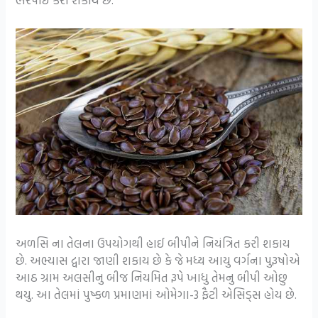
અળસિ ના તેલના ઉપયોગથી હાઈ બીપીને નિયંત્રિત કરી શકાય
છે. અભ્યાસ દ્વારા જાણી શકાય છે કે જે મધ્ય આયુ વર્ગના પુરૂષોએ
આઠ ગ્રામ અલસીનુ બીજ નિયમિત રૂપે ખાધુ તેમનુ બીપી ઓછુ
થયુ. આ તેલમાં પુષ્કળ પ્રમાણમાં ઓમેગા-3 ફૈટી એસિડ્સ હોય છે.