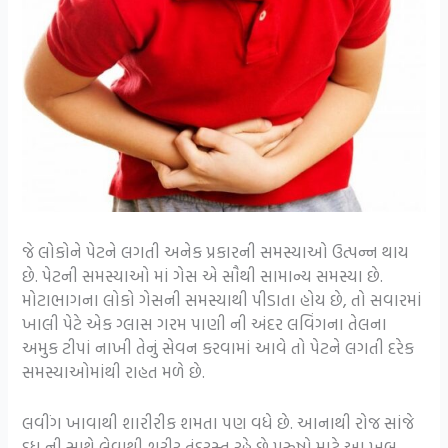
જે લોકોને પેટને લગતી અનેક પ્રકારની સમસ્યાઓ ઉત્પન્ન થાય
છે. પેટની સમસ્યાઓ માં ગેસ એ સૌથી સામાન્ય સમસ્યા છે.
મોટાભાગના લોકો ગેસની સમસ્યાથી પીડાતા હોય છે, તો સવારમાં
ખાલી પેટે એક ગ્લાસ ગરમ પાણી ની અંદર લવિંગના તેલના
અમુક ટીપાં નાખી તેનું સેવન કરવામાં આવે તો પેટને લગતી દરેક
સમસ્યાઓમાંથી રાહત મળે છે.
લવીંગ ખાવાથી શારીરીક શમતા પણ વધે છે. આનાથી રોજ સાંજે
દુધ ની સાથે લેવાથી શરીર તંદુરસ્ત રહે છે પુરુષો માટે આ ખૂબ