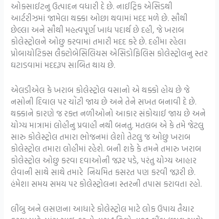
ઓક્સાઈટનુ ઉત્પાદન વધારી દે છે. નાઈટ્રિક એસિડથી
આર્ટરીઝમાં જામેલા થક્કા ઓછા થવામાં મદદ મળે છે. સૌથી
છેલ્લા અને સૌથી મહત્વપૂર્ણ ખાદ્ય પદાર્થ છે દહી, જે ખરાબ
કોલેસ્ટ્રોલને ઓછુ કરવામાં તમારી મદદ કરે છે. દહીંમા રહેલા
પ્રોબાયોટિક્સ લૈક્ટોબેસિલિયસ એસિડોફિલિસ કોલેસ્ટ્રોલનુ સ્તર
ઘટાડવામાં મદદરૂપ સાબિત થાય છે.
એલડીએલ કે ખરાબ કોલેસ્ટ્રોલ વસાનો એ થક્કો હોય છે જે
નસોની દિવાલ પર ચોંટી જાય છે અને તેને સખત બનાવી દે છે.
થક્કાને કારણે જ રક્ત નળીઓનો આકાર સંકોચાઈ જાય છે અને
યોગ્ય માત્રામાં લોહીનુ પ્રવાહી નથી બનતુ. મતલબ એ કે તમે જેટલુ
સારુ કોલેસ્ટ્રોલ તમારા ભોજનમાં લેશો તેટલુ જ ઓછુ ખરાબ
કોલેસ્ટ્રોલ તમારા લોહીમાં રહેશે. બની શકે કે તમને તમારુ ખરાબ
કોલેસ્ટ્રોલ ઓછુ કરવા દવાઓની જરૂર પડે, પરંતુ યોગ્ય આહાર
લેવાની સાથે સાથે તમારે નિયમિત કસરત પણ કરવી જરૂરી છે.
હંમેશા સમય સમય પર કોલેસ્ટ્રોલના સ્તરની તપાસ કરાવતા રહો.
લીંબુ અને લસણના આધારે કોલેસ્ટ્રોલ માટે લોક ઉપાય તૈયાર