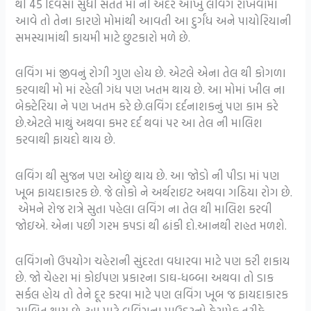
થી 45 દિવસો સુધી સતત મો ની અંદર આખું લવિંગ રાખવામાં
આવે તો તેના કારણે મોમાંથી આવતી આ દુર્ગંધ અને પાયોરિયાની
સમસ્યામાંથી કાયમી માટે છુટકારો મળે છે.
લવિંગ માં જીવનું રોગી ગુણ હોય છે. એટલે એના તેલ થી કોગળા
કરવાથી મો માં રહેલી ગંધ પણ ખતમ થાય છે. આ મોમાં ખીલ ના
બેક્ટેરિયા ને પણ ખતમ કરે છે.લવિંગ દર્દનાશકનું પણ કામ કરે
છે.એટલે માથું અથવા કમર દર્દ થવાં પર આ તેલ ની માલિશ
કરવાથી ફાયદો થાય છે.
લવિંગ થી સુજન પણ ઓછું થાય છે. આ જોડો ની પીડા માં પણ
ખૂબ ફાયદાકારક છે. જે લોકો ને અર્થરાઇટ અથવા ગઠિયા રોગ છે.
એમને રોજ રાત્રે સુતા પહેલા લવિંગ ના તેલ થી માલિશ કરવી
જોઇએ. એના પછી ગરમ કપડાં થી ઢાંકી દો.આનથી રાહત મળશે.
લવિંગનો ઉપયોગ ચહેરાની સુંદરતા વધારવા માટે પણ કરી શકાય
છે. જો ચેહરા માં કોઈપણ પ્રકારના ડાઘ-ધબ્બા અથવા તો ડાક
સર્કલ હોય તો તેને દૂર કરવા માટે પણ લવિંગ ખૂબ જ ફાયદાકારક
સાબિત થાય છે. આ માટે લવિંગના પાઉડરનો ફેસપેક તરીકે