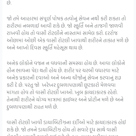
છે.
જો તમે આહારમાં સંપૂર્ણ પોષક તત્વોનું સેવન નથી કરી શકતા તો
શરીરમાં નબળાઈ આવી શકે છે. જો સ્ફૂર્તિ અને તાજગી જાળવી
રાખવી હોય તો વાસી રોટલીને નાસ્તામાં સામેલ કરો. દરરોજ
ઓછામાં ઓછી એક વાસી રોટલી ખાવાથી શરીરને તાકાત મળે છે
અને આખો દિવસ સ્ફૂર્તિ મહેસૂસ થાય છે.
અનેક લોકોને વજન ન વધવાની સમસ્યા હોય છે. આવા લોકોને
હીન ભાવના પેદા થતી હોય છે. શરીર પર ચરબી વધારવા માટે
અનેક પ્રકારની દવાઓ અને અન્ય ચીજોનું સેવન કરવાનું શરૂ
કરી દે છે. પરંતુ જો ખરેખર દુબળાપણાથી છૂટકારો મેળવવા
માંગતા હોવ તો વાસી રોટલી ખાઓ. ખુબ ફાયદાકારક રહેશે.
તેનાથી શરીરને યોગ્ય માત્રામાં ફાઈબર અને પ્રોટીન મળે છે અને
દુબળાપણાથી રાહત મળે છે.
વાસી રોટલી ખાવી ડાયાબિટીઝના દર્દીઓ માટે ફાયદાકારક હોઈ
શકે છે. જો તમને ડાયાબિટીઝ હોય તો સવારે દૂધ સાથે વાસી