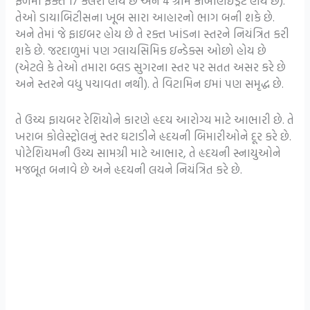
ફળમાં ફક્ત 17 કેલરી હોય છે અને 4 ગ્રામ કાર્બોહાઇડ્રેટ હોય છે).
તેઓ ડાયાબિટીસના ખૂબ સારા આહારનો ભાગ બની શકે છે.
અને તેમાં જે ફાઇબર હોય છે તે રક્ત ખાંડના સ્તરને નિયંત્રિત કરી
શકે છે. જરદાળુમાં પણ ગ્લાયસિમિક ઇન્ડેક્સ ઓછો હોય છે
(એટલે ​​કે તેઓ તમારા બ્લડ સુગરના સ્તર પર સતત અસર કરે છે
અને સ્તરને વધુ પચાવતા નથી). તે વિટામિન ઇમાં પણ સમૃદ્ધ છે.
તે ઉચ્ચ ફાયબર રેશિયોને કારણે હૃદય આરોગ્ય માટે આભારી છે. તે
ખરાબ કોલેસ્ટ્રોલનું સ્તર ઘટાડીને હૃદયની બિમારીઓને દૂર કરે છે.
પોટેશિયમની ઉચ્ચ સામગ્રી માટે આભાર, તે હૃદયની સ્નાયુઓને
મજબૂત બનાવે છે અને હૃદયની લયને નિયંત્રિત કરે છે.