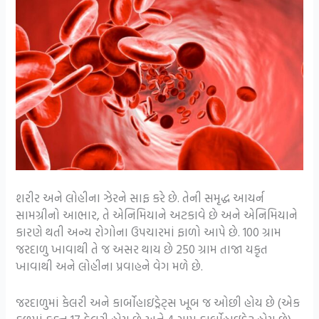
શરીર અને લોહીના ઝેરને સાફ કરે છે. તેની સમૃદ્ધ આયર્ન
સામગ્રીનો આભાર, તે એનિમિયાને અટકાવે છે અને એનિમિયાને
કારણે થતી અન્ય રોગોના ઉપચારમાં ફાળો આપે છે. 100 ગ્રામ
જરદાળુ ખાવાથી તે જ અસર થાય છે 250 ગ્રામ તાજા યકૃત
ખાવાથી અને લોહીના પ્રવાહને વેગ મળે છે.
જરદાળુમાં કેલરી અને કાર્બોહાઇડ્રેટ્સ ખૂબ જ ઓછી હોય છે (એક