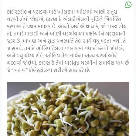
કોલેસ્ટરોલને ઘટાડવા માટે ખોરાકમાં ઓછામાં ઓછી સંતૃપ્ત
ચરબી હોવી જોઈએ, કારણ કે એલડીએલની વૃદ્ધિને નિર્ધારિત
કરવામાં તે પ્રથમ માપદંડ છે. આનો અર્થ એ થાય કે, જો શક્ય હોય
તો, તમારે માછલી અને ઓછી ચરબીવાળા પક્ષીઓને બદલવાની
જરૂર છે, માખણ અને શુદ્ધ વનસ્પતિ તેલ સાથે વધુ પડતા નથી. તે
જ સમયે, તમારે ઓલિવ તેલના વપરાશમાં વધારો કરવો જોઈએ,
અને વધુ યોગ્ય રીતે, ઓલિવ તેલ સાથેના અન્ય ચરબીઓને
બદલવો જોઈએ, કારણ કે તેમાં અસંતૃપ્ત ચરબીનો સમાવેશ થાય છે
જે “ખરાબ” કોલેસ્ટ્રોલના શરીરને સાફ કરે છે.