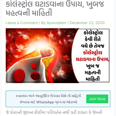
કોલેસ્ટ્રોલ ઘટાડવાના ઉપાય, ખુબજ
મહત્વની માહિતી
Leave a Comment
/ By
Ayurvedam
/
December 23, 2020
સ્વાસ્થ્ય અને આયુર્વેદિક ઉપચાર વિશે ની માહિતી
Join Now
મેળવવા માટે WhatsApp ગ્રુપ મા જોડાઓ
જે પોતાની જીવન શૈલીમાં પરિવર્તન નથી કરી શકતા કે જેમની