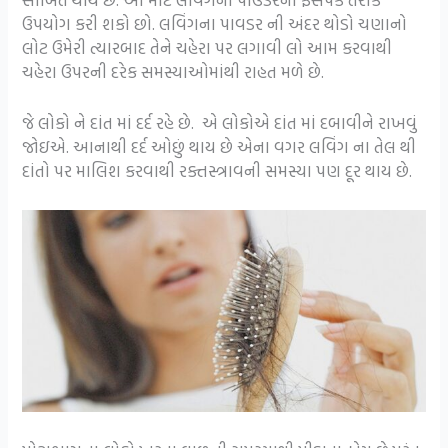
ઉપયોગ કરી શકો છો. લવિંગના પાવડર ની અંદર થોડો ચણાનો
લોટ ઉમેરી ત્યારબાદ તેને ચહેરા પર લગાવી લો આમ કરવાથી
ચહેરા ઉપરની દરેક સમસ્યાઓમાંથી રાહત મળે છે.
જે લોકો ને દાંત માં દર્દ રહે છે. એ લોકોએ દાંત માં દબાવીને રાખવું
જોઇએ. આનાથી દર્દ ઓછું થાય છે એના વગર લવિંગ ના તેલ થી
દાંતો પર માલિશ કરવાથી રક્તસ્ત્રાવની સમસ્યા પણ દૂર થાય છે.