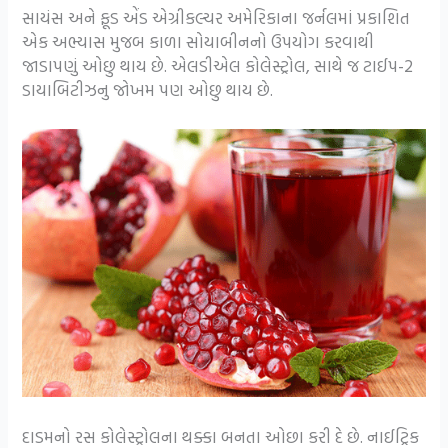
સાયંસ અને ફૂડ એંડ એગ્રીકલ્ચર અમેરિકાના જર્નલમાં પ્રકાશિત
એક અભ્યાસ મુજબ કાળા સોયાબીનનો ઉપયોગ કરવાથી
જાડાપણું ઓછુ થાય છે. એલડીએલ કોલેસ્ટ્રોલ, સાથે જ ટાઈપ-2
ડાયાબિટીઝનુ જોખમ પણ ઓછુ થાય છે.
દાડમનો રસ કોલેસ્ટ્રોલના થક્કા બનતા ઓછા કરી દે છે. નાઈટ્રિક