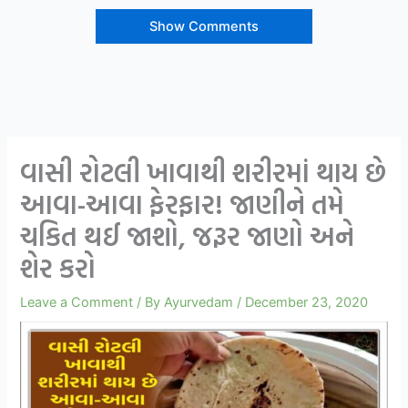
Show Comments
વાસી રોટલી ખાવાથી શરીરમાં થાય છે
આવા-આવા ફેરફાર! જાણીને તમે
ચકિત થઈ જાશો, જરૂર જાણો અને
શેર કરો
Leave a Comment
/ By
Ayurvedam
/
December 23, 2020