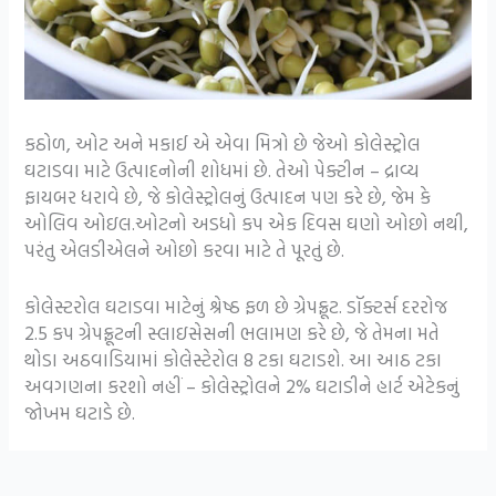
કઠોળ, ઓટ અને મકાઈ એ એવા મિત્રો છે જેઓ કોલેસ્ટ્રોલ
ઘટાડવા માટે ઉત્પાદનોની શોધમાં છે. તેઓ પેક્ટીન – દ્રાવ્ય
ફાયબર ધરાવે છે, જે કોલેસ્ટ્રોલનું ઉત્પાદન પણ કરે છે, જેમ કે
ઓલિવ ઓઇલ.ઓટનો અડધો કપ એક દિવસ ઘણો ઓછો નથી,
પરંતુ એલડીએલને ઓછો કરવા માટે તે પૂરતું છે.
કોલેસ્ટરોલ ઘટાડવા માટેનું શ્રેષ્ઠ ફળ છે ગ્રેપફ્રૂટ. ડૉક્ટર્સ દરરોજ
2.5 કપ ગ્રેપફ્રૂટની સ્લાઇસેસની ભલામણ કરે છે, જે તેમના મતે
થોડા અઠવાડિયામાં કોલેસ્ટેરોલ 8 ટકા ઘટાડશે. આ આઠ ટકા
અવગણના કરશો નહીં – કોલેસ્ટ્રોલને 2% ઘટાડીને હાર્ટ એટેકનું
જોખમ ઘટાડે છે.