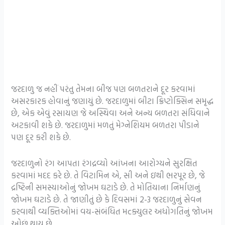
જરદાળુ જ નહીં પરંતુ તેમના બીજ પણ બળતરાને દૂર કરવામાં
અસરકારક હોવાનું જણાયું છે. જરદાળુમાં બીટા ક્રિપ્ટોક્સિન સમૃદ્ધ
છે, એક એવું રસાયણ જે અસ્થિવા અને અન્ય બળતરા સંધિવાને
અટકાવી શકે છે. જરદાળુમાં મળતું મેગ્નેશિયમ બળતરા પીડાને
પણ દૂર કરી શકે છે.
જરદાળુનો રંગ આપતા રંગદ્રવ્યો આંખના આરોગ્યને સુરક્ષિત
કરવામાં મદદ કરે છે. તે વિટામિન એ, સી અને ઇથી ભરપૂર છે, જે
દ્રષ્ટિની સમસ્યાઓનું જોખમ ઘટાડે છે. તે મોતિયાના નિર્માણનું
જોખમ ઘટાડે છે. તે જાણીતું છે કે દિવસમાં 2-3 જરદાળુનું સેવન
કરવાથી વ્યક્તિઓમાં વય-સંબંધિત મcક્યુલર અધોગતિનું જોખમ
ઓછું થાય છે.