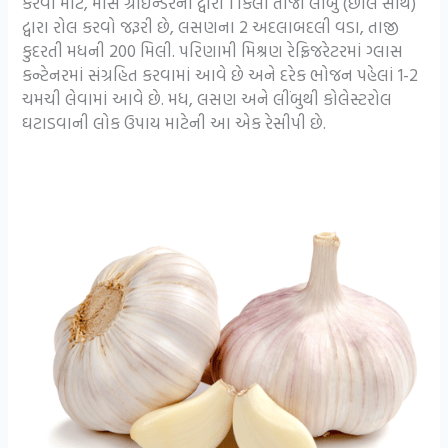
કરવા માટે, માંસ ગ્રાઇન્ડરનો દ્વારા 1 કિલો તાજા લીંબુ (છાલ સાથે)
દ્વારા રોલ કરવો જરૂરી છે, લસણના 2 અદલાબદલી વડા, તાજી
કુદરતી મધની 200 મિલી. પરિણામી મિશ્રણ રેફ્રિજરેટરમાં ગ્લાસ
કન્ટેનરમાં સંગ્રહિત કરવામાં આવે છે અને દરેક ભોજન પહેલાં 1-2
ચમચી લેવામાં આવે છે. મધ, લસણ અને લીંબુથી કોલેસ્ટરોલ
ઘટાડવાની લોક ઉપાય માટેની આ એક રેસીપી છે.