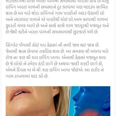
મોટાભાગના લોકો ખરતા વાળની સમસ્યાથી પીડાતા હોય છે.પરંતુ
લવિંગ ખરતાં વાળની સમસ્યાને દૂર કરવામાં પણ મદદરૂપ સાબિત
થાય છે.આ માટે થોડા લવિંગને ગરમ પાણીની અંદર ઉકાળી લો
અને ત્યારબાદ વાળને એ પાણીથી ધોઈ લો.આમ કરવાથી વાળમાં
કુદરતી ચમક આવે છે અને સાથે સાથે વાળ જડમૂડથી મજબૂત બને
છે.જેથી કરીને ખરતા વાળની સમસ્યામાંથી છુટકારો મળે છે.
સિગરેટ પીવાથી કોઈ વાર ફેફસાં ની નળી જામ થઇ જાય છે.
જેનાથી શ્વાસ લેવામાં તકલિફ થાય છે. આ સમસ્યા થી બચવા માટે
રોજ ના ત્રણ થી ચાર લવિંગ ખાવા. એનાથી ફેફસાં મજબૂત થાય
છે.જે લોકો ને હંમેશા ઠંડી લાગે છે અથવા જલ્દી શરદી લાગે છે,
એમને દિવસ માં બે થી ત્રણ લવિંગ ખાવા જોઈએ. આ શરીર ને
ગરમ રાખવામાં મદદ કરે છે.