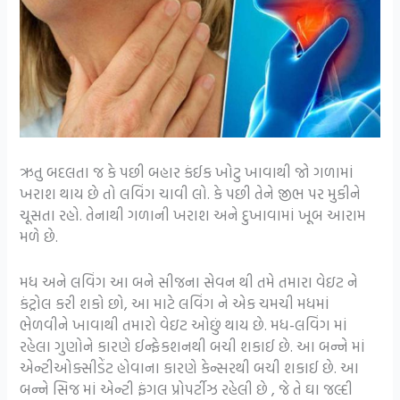
ઋતુ બદલતા જ કે પછી બહાર કંઈક ખોટુ ખાવાથી જો ગળામાં
ખરાશ થાય છે તો લવિંગ ચાવી લો. કે પછી તેને જીભ પર મુકીને
ચૂસતા રહો. તેનાથી ગળાની ખરાશ અને દુખાવામાં ખૂબ આરામ
મળે છે.
મધ અને લવિંગ આ બને સીજના સેવન થી તમે તમારા વેઇટ ને
કંટ્રોલ કરી શકો છો, આ માટે લવિંગ ને એક ચમચી મધમાં
ભેળવીને ખાવાથી તમારો વેઇટ ઓછું થાય છે. મધ-લવિંગ માં
રહેલા ગુણોને કારણે ઈન્ફેકશનથી બચી શકાઈ છે. આ બન્ને માં
એન્ટીઓક્સીડેંટ હોવાના કારણે કેન્સરથી બચી શકાઈ છે. આ
બન્ને સિજ માં એન્ટી ફંગલ પ્રોપર્ટીઝ રહેલી છે , જે તે ઘા જલ્દી