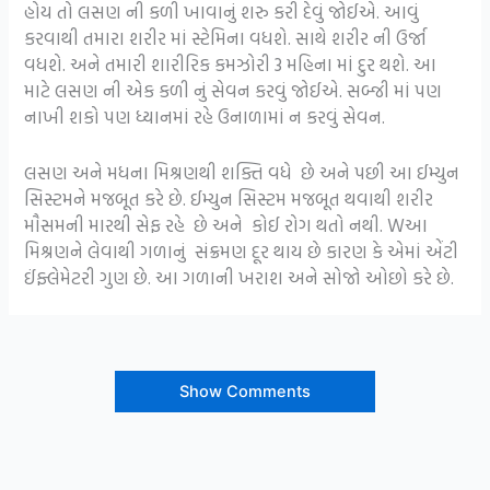
હોય તો લસણ ની કળી ખાવાનું શરુ કરી દેવું જોઈએ. આવું
કરવાથી તમારા શરીર માં સ્ટેમિના વધશે. સાથે શરીર ની ઉર્જા
વધશે. અને તમારી શારીરિક કમઝોરી 3 મહિના માં દુર થશે. આ
માટે લસણ ની એક કળી નું સેવન કરવું જોઈએ. સબ્જી માં પણ
નાખી શકો પણ ધ્યાનમાં રહે ઉનાળામાં ન કરવું સેવન.
લસણ અને મધના મિશ્રણથી શક્તિ વધે છે અને પછી આ ઈમ્યુન
સિસ્ટમને મજબૂત કરે છે. ઈમ્યુન સિસ્ટમ મજબૂત થવાથી શરીર
મૌસમની મારથી સેફ રહે છે અને કોઈ રોગ થતો નથી. Wઆ
મિશ્રણને લેવાથી ગળાનું સંક્રમણ દૂર થાય છે કારણ કે એમાં એંટી
ઈંફ્લેમેટરી ગુણ છે. આ ગળાની ખરાશ અને સોજો ઓછો કરે છે.
Show Comments