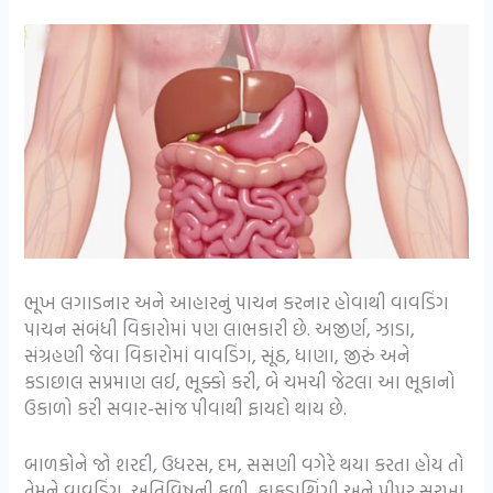
ભૂખ લગાડનાર અને આહારનું પાચન કરનાર હોવાથી વાવડિંગ
પાચન સંબંધી વિકારોમાં પણ લાભકારી છે. અજીર્ણ, ઝાડા,
સંગ્રહણી જેવા વિકારોમાં વાવડિંગ, સૂંઠ, ધાણા, જીરું અને
કડાછાલ સપ્રમાણ લઈ, ભૂક્કો કરી, બે ચમચી જેટલા આ ભૂકાનો
ઉકાળો કરી સવાર-સાંજ પીવાથી ફાયદો થાય છે.
બાળકોને જો શરદી, ઉધરસ, દમ, સસણી વગેરે થયા કરતા હોય તો
તેમને વાવડિંગ, અતિવિષની કળી, કાકડાશિંગી અને પીપર સરખા