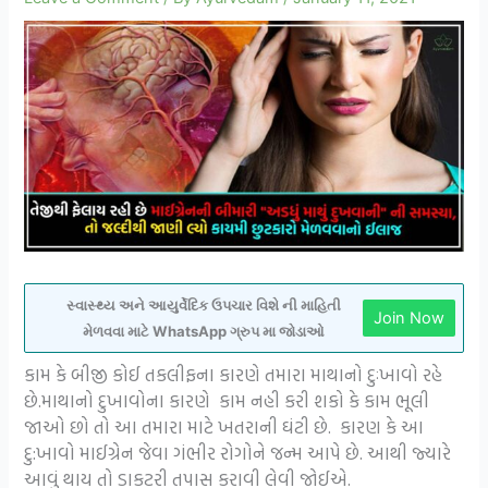
સ્વાસ્થ્ય અને આયુર્વેદિક ઉપચાર વિશે ની માહિતી
Join Now
મેળવવા માટે WhatsApp ગ્રુપ મા જોડાઓ
કામ કે બીજી કોઈ તકલીફના કારણે તમારા માથાનો દુઃખાવો રહે
છે.માથાનો દુખાવોના કારણે કામ નહી કરી શકો કે કામ ભૂલી
જાઓ છો તો આ તમારા માટે ખતરાની ઘંટી છે. કારણ કે આ
દુ:ખાવો માઈગ્રેન જેવા ગંભીર રોગોને જન્મ આપે છે. આથી જ્યારે
આવું થાય તો ડાકટરી તપાસ કરાવી લેવી જોઈએ.