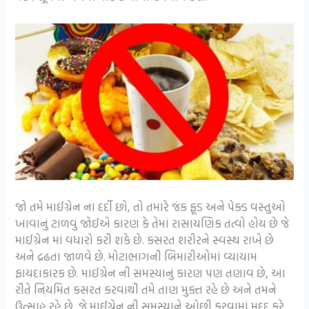
જો તમે માઈગ્રેન ના દર્દી છો, તો તમારે જંક ફૂડ અને પેક્ડ વસ્તુઓ
ખાવાનું ટાળવું જોઈએ કારણ કે તેમાં રાસાયણિક તત્વો હોય છે જે
માઈગ્રેન માં વધારો કરી શકે છે. કસરત શરીરને સ્વસ્થ રાખે છે
અને દ્રઢતા જાળવે છે. મોટાભાગની બિમારીઓમાં વ્યાયામ
ફાયદાકારક છે. માઈગ્રેન ની સમસ્યાનું કારણ પણ તણાવ છે, આ
રીતે નિયમિત કસરત કરવાથી તમે તાણ મુક્ત રહે છે અને તમને
ઉત્સાહ રહે છે, જે માઈગ્રેન ની સમસ્યાને ઓછી કરવામાં મદદ કરે