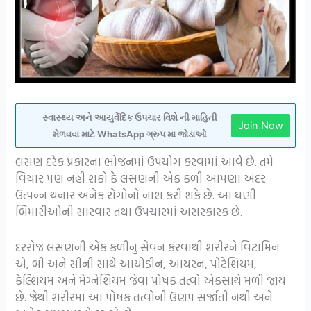
સ્વાસ્થ્ય અને આયુર્વેદિક ઉપચાર વિશે ની માહિતી
Join Now
મેળવવા માટે WhatsApp ગ્રુપ મા જોડાઓ
લસણ દરેક પ્રકારના ભોજનમાં ઉપયોગ કરવામાં આવે છે. તમે
વિચાર પણ નહી શકો કે લસણની એક કળી આપણા અંદર
ઉત્પન્ન થનાર અનેક રોગોનો નાશ કરી શકે છે. આ ઘણી
બિમારીઓની સારવાર તથા ઉપચારમાં અસરકારક છે.
દરરોજ લસણની એક કળીનું સેવન કરવાથી શરીરને વિટામિન
એ, બી અને સીની સાથે આયોડીન, આયરન, પોટેશિયમ,
કેલ્શિયમ અને મેગ્નેશિયમ જેવા પોષક તત્વો એકસાથે મળી જાય
છે. જેથી શરીરમાં આ પોષક તત્વોની ઉણપ સર્જાતી નથી અને