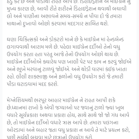
ઠંડુ કરે છે અને પીડાથી રાહત આપે છે. ડિહાઇડ્રેશન એ માઈગ્રેન નું
મુખ્ય કારણ છે, આવી રીતે શરીરને ડિહાઇડ્રેશન થવાથી બચાવી
લો અને પાણીના અભાવને સમય-સમયે ન પીવા દો જે તમારા
માથાનો દુખાવો ઓછો કરવામાં મદદગાર સાબિત થશે.
ઘણા ચિકિત્સકો અને ડોકટરો માને છે કે માઈગ્રેન માં હેન્ડબેન્ડ
લગાવવાથી આરામ મળે છે. પહેલા માઈગ્રેન દર્દીઓ તેનો વધુ
ઉપયોગ કરતા હતા પરંતુ આજે તેનો ઉપયોગ ઓછો થાય છે.
માઈગ્રેન દર્દીઓએ ક્યારેય પણ ખાલી પેટ પર કામ ન કરવું જોઈએ
અને ભૂખે મરવાનું ટાળવું જોઈએ. અને થોડી વારમાં કંઈક ખાતા
રહો. લીલી શાકભાજી અને ફળોનો વધુ ઉપયોગ કરો જે તમારી
પીડા ઘટાડવામાં મદદ કરશે.
મેગ્નેશિયમથી ભરપૂર આહાર માઈગ્રેન ને રાહત આપી શકે
છે.ધ્યાનમાં રાખો કે એવી જગ્યાઓ પર જવાનું ટાળો જ્યાં ખૂબ
વધારે સૂર્યપ્રકાશ અથવા પ્રકાશ હોય, સાથે સાથે જો જો ગંધ આવે
છે, તો માઈગ્રેન દર્દીઓ વધારે ત્રાસ આપે છે. તમારા પલંગના
ઓરડામાં અને બહાર જતા વધુ પ્રકાશ ન આવે તે માટે પ્રયત્ન કરો,
પછી સૂર્યથી બચવા માટે છત્રાનો ઉપયોગ કરો.