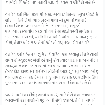
કમજોરી વિકનેસ પણ આવી જાય છે, સ્વભાવ ચીડિયો બને છે.
વધારે પડતી ચિંતા કરવાથી કે કઈ એવા ઈમોશનલ ન્યુઝ એટલે કે
શોક ની સ્થિતિ માં આ પ્રકારનો માથા નો દુખાવો થઇ શકે
છે.માઈગ્રેનના ઘણા કારણો છે , જેમ તણાવ , અપૂરતી
ઊંઘ,આંતરસ્ત્રાવીય બદલાવો,વધારે લાઈટ,તેજસ્વી સૂર્યપ્રકાશ,
કબજિયાત, દવાઓ, નશીલી દવાઓ કે ખોરાક, હવામાન ફેરફાર,
કોફી, તૈયાર ખોરાક અને ચોકલેટનો વધુ પડતા સેવન વગેરે .
વધારે પડતો મહેનત વાળું કે હાર્ડ વર્કિંગ કામ કરવાનું હોય કે લાંબો
સમય કોમ્પ્યુટર પર બેસી રહેવાનું હોય ત્યારે ગરદનના અને પીઠના
સ્નાયુઓને થાકી જાય છે. તો આ પ્રકારે માઈગ્રેન થઈ શકે છે .
તેમજ કોઈ કારણસર શરીરમાં લોહીની અંદર શુગરનું પ્રમાણ ઓછું
થાય તોપણ આ પ્રકારે માથાનો દુખાવો થઇ શકે છે. ઘણીવાર ઊંઘ
પૂરતા પ્રમાણ માં ન લેવામાં આવે તો પણ માઈગ્રેન થઈ શકે છે.
જ્યારે માઇગ્રેન દર્દીને દુખાવો થાય છે, ત્યારે તેણે તેના કપાળ પર
આરામથી ઠંડા પાણીની પટ્ટી બાંધી લેવી જોઈએ, તે તેના માથાને