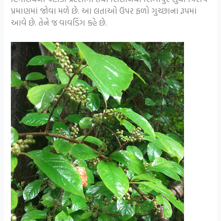
પ્રમાણમાં જોવા મળે છે. આ લતાઓ ઉપર ફળો ગુચ્છાના રૂપમાં
આવે છે. તેને જ વાવડિંગ કહે છે.