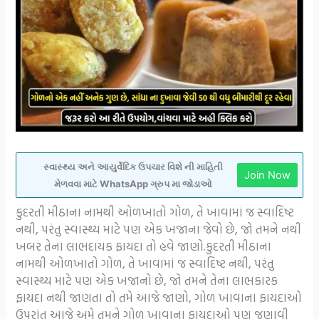
સ્વાસ્થ્ય અને આયુર્વેદિક ઉપચાર વિશે ની માહિતી
Join Now
મેળવવા માટે WhatsApp ગ્રુપ મા જોડાઓ
કુદરતી મીઠાના નામથી ઓળખાતો ગોળ, તે ખાવામાં જ સ્વાદિષ્ટ
નથી, પરંતુ સ્વાસ્થ્ય માટે પણ એક ખજાના જેવો છે, જો તમને નથી
ખબર તેના લાભદાયક ફાયદા તો હવે જાણો.કુદરતી મીઠાના
નામથી ઓળખાતો ગોળ, તે ખાવામાં જ સ્વાદિષ્ટ નથી, પરંતુ
સ્વાસ્થ્ય માટે પણ એક ખજાનો છે, જો તમને તેના લાભકારક
ફાયદા નથી જાણતા તો તમે આજે જાણો, ગોળ ખાવાના ફાયદાઓ
ઉપરાંત આજે અમે તમને ગોળ ખાવાના ફાયદાઓ પણ જણાવી