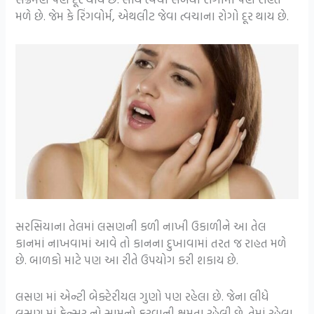
મળે છે. જેમ કે રિંગવોર્મ, એથલીટ જેવા ત્વચાના રોગો દૂર થાય છે.
સરસિયાના તેલમાં લસણની કળી નાખી ઉકાળીને આ તેલ
કાનમાં નાખવામાં આવે તો કાનના દુખાવામાં તરત જ રાહત મળે
છે. બાળકો માટે પણ આ રીતે ઉપયોગ કરી શકાય છે.
લસણ માં એન્ટી બેક્ટેરીયલ ગુણો પણ રહેલા છે. જેના લીધે
લસણ માં કેન્સર નો સામનો કરવાની ક્ષમતા રહેલી છે. તેમાં રહેલા