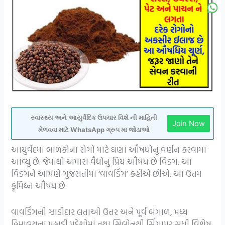
સ્વાસ્થ્ય અને આયુર્વેદિક ઉપચાર વિશે ની માહિતી
Join Now
મેળવવા માટે WhatsApp ગ્રુપ મા જોડાઓ
આયુર્વેદમાં બાળકોના રોગો માટે ઘણાં ઔષધોનું વર્ણન કરવામાં
આવ્યું છે. જેમાંથી અમારા વૈદ્યોનું પ્રિય ઔષધ છે વિડંગ. આ
વિડંગને આપણે ગુજરાતીમાં ‘વાવડિંગ’ કહીએ છીએ. આ ઉત્તમ
કૃમિઘ્ન ઔષધ છે.
વાવડિંગની ઝાડીદાર લતાઓ ઉત્તર અને પૂર્વ બંગાળ, મધ્ય
હિમાલયના પહાડી પ્રદેશોમાં તથા સિલોનથી સિંગાપુર સુધી વિશેષ