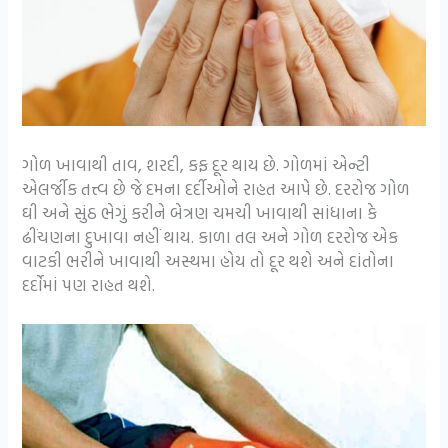
ગોળ ખાવાથી તાવ, શરદી, કફ દૂર થાય છે. ગોળમાં એન્ટી
એલર્જીક તત્ત્વ છે જે દમના દર્દીઓને રાહત આપે છે. દરરોજ ગોળ
ઘી અને સુંઠ ભેગું કરીને બેત્રણ ચમચી ખાવાથી સાંધાના કે
ઢીંચણના દુખાવા નહીં થાય. કાળા તલ અને ગોળ દરરોજ એક
વાટકી ભરીને ખાવાથી અસ્થમા હોય તો દૂર થશે અને દાંતોના
દર્દોમાં પણ રાહત થશે.