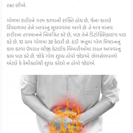
રહ્યા છીએ.
ગોળમાં શરીરને ગરમ કરવાની શક્તિ હોય છે, જેના કારણે
શિયાળામાં તેને ખાવાનું સૂચવવામાં આવે છે. તે માત્ર માનવ
શરીરના તાપમાનને નિયંત્રિત કરે છે, પણ તેને ડિટોક્સિફાઇઝ પણ
કરે છે. 10 ગ્રામ ગોળમાં 38 કેલરી છે. ઠંડી ઋતુમાં ગોળ મિષ્ટાનનું
કામ કરવા ઉપરાંત બીજી કેટલીક બિમારીઓમાં રાહત આપવાનું
કામ પણ કરે છે. જોકે ગોળ શુધ્ધ હોવો જોઇએ. ભેળસેળવાળો
એટલે કે કેમીકલોથી શુધ્ધ કરેલો ન હોવો જોઇએ.