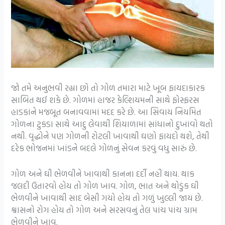
જો તમે અનુભવી રહ્યા છો તો ગોળ તમારા માટે ખૂબ ફાયદાકારક
સાબિત થઈ શકે છે. ગોળમાં હાજર કેલ્શિયમની સાથે ફોસ્ફરસ
હાડકાંને મજબૂત બનાવવામાં મદદ કરે છે. આ સિવાય નિયમિત
ગોળના ટુકડા સાથે આદુ લેવાથી શિયાળામાં સાંધાનો દુખાવો થતો
નથી. વૃદ્ધોને પણ ગોળની રોટલી ખાવાથી ઘણો ફાયદો થશે, તેથી
દરેક ભોજનમાં ખાંડને બદલે ગોળનું સેવન કરવું વધુ સારું છે.
ગોળ અને ઘી ભેળવીને ખાવાથી કાનના દર્દી નહીં થાય. થાક
જલદી ઉતારવો હોય તો ગોળ ખાવ. ગોળ, ભાત અને થોડુંક ઘી
ભેળવીને ખાવાથી સાદ બેસી ગયો હોય તો ગળું ખુલ્લી જાય છે.
શ્વાસનો રોગ હોય તો ગોળ અને સરસવનું તેલ પાંચ પાંચ ગ્રામ
ભેળવીને ખાવ.