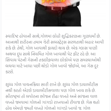
સ્વાદિષ્ટ હોવાની સાથે,ગોળમાં લોહી શુદ્ધિકરણના ગુણધર્મો છે.
આનાથી શરીરના તમામ ઝેરી સબસ્ટ્રેટ્સ સરળતાથી બહાર આવી
શકે છે. તેથી, ગોળ ખાવાથી ફાયદો થાય છે. એક ગ્લાસ પાણી
અથવા દૂધ સાથે નિયમિત ગોળ ખાવાથી પેટ ફીટ રહે છે. આ
સિવાય પેટની ગેસની તકલીફવાળા લોકોએ પણ સમસ્યાઓથી
બચવા માટે ખાધા પછી થોડો ગોળ ખાવો જોઈએ, આ ગેસ દૂર
કરશે.
શુધ્ધ ગોળ પાચનક્રિયા સારી રાખે છે. શુધ્ધ ગોળ ડાયાબીટીસ
નથી કરતો એટલે ડાયાબીટીસવાળા પણ ગોળ ખાય શકે છે.
સૌરાષ્ટ્રમાં તો બપોરના ભોજન રીઢા વખતે અને સાંજના વાળ
વખતે જમવામાં ગોળનો ગાંગડો રાખવાનો રીવાજ છે. ગેસ થતો
હોય એમણે જમતી વખતે ગોળનો ગાંગડો ખાવો જ. ગોળ