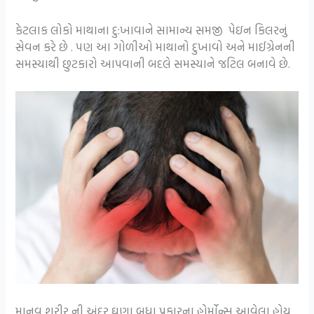
કેટલાક લોકો માથાના દુ:ખાવાને સામાન્ય સમજી પેઇન કિલરનું
સેવન કરે છે . પણ આ ગોળીઓ માથાનો દુખાવો અને માઈગ્રેનની
સમસ્યાથી છુટકારો આપવાની બદલે સમસ્યાને જટિલ બનાવે છે.
માનવ શરીર ની અંદર ઘણા બધા પ્રકારના હોર્મોન્સ આવેલા હોય