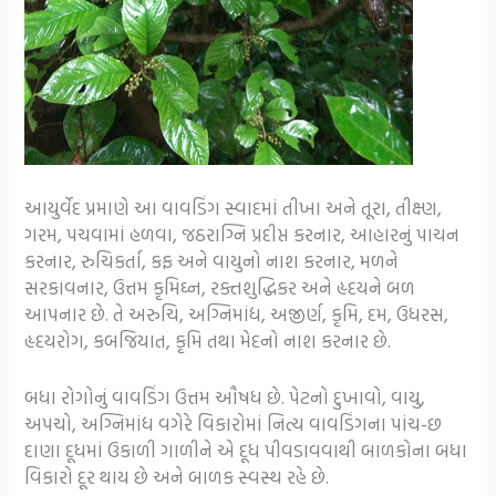
આયુર્વેદ પ્રમાણે આ વાવડિંગ સ્વાદમાં તીખા અને તૂરા, તીક્ષ્ણ,
ગરમ, પચવામાં હળવા, જઠરાગ્નિ પ્રદીપ્ત કરનાર, આહારનું પાચન
કરનાર, રુચિકર્તા, કફ અને વાયુનો નાશ કરનાર, મળને
સરકાવનાર, ઉત્તમ કૃમિઘ્ન, રક્તશુદ્ધિકર અને હૃદયને બળ
આપનાર છે. તે અરુચિ, અગ્નિમાંદ્ય, અજીર્ણ, કૃમિ, દમ, ઉધરસ,
હૃદયરોગ, કબજિયાત, કૃમિ તથા મેદનો નાશ કરનાર છે.
બધા રોગોનું વાવડિંગ ઉત્તમ ઔષધ છે. પેટનો દુખાવો, વાયુ,
અપચો, અગ્નિમાંદ્ય વગેરે વિકારોમાં નિત્ય વાવડિંગના પાંચ-છ
દાણા દૂધમાં ઉકાળી ગાળીને એ દૂધ પીવડાવવાથી બાળકોના બધા
વિકારો દૂર થાય છે અને બાળક સ્વસ્થ રહે છે.