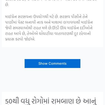
છે.
માઈગ્રેન સરસવના ઉપયોગથી મટે છે. સરસવ પીસીને તેને
પાણીમાં પેસ્ટ બનાવી નાક અને માથામાં લગાવવાથી માઈગ્રેન
જેવી સમસ્યાઓથી રાહત મળે છે.ઊંડી ઊંઘ માઈગ્રેન દર્દીઓને
રાહત આપે છે, તેઓએ ઘોંઘાટીયા વાતાવરણથી દૂર રહેવાનો
પ્રયાસ કરવો જોઈએ.
Show Comments
50થી વધુ રોગોમાં રામબાણ છે આનું