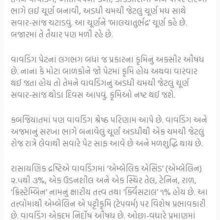
ભાગે લઈ ચૂર્ણ બનાવી, અડધી ચમચી જેટલું ચૂર્ણ મધ સાથે
સવાર-સાંજ ચટાડવું. આ ચૂર્ણને ‘બાલચાતુર્ભદ્ર’ ચૂર્ણ કહે છે.
બજારમાં તે તૈયાર પણ મળી રહે છે.
વાવડિંગ પેટનાં લગભગ બધાં જ પ્રકારના કૃમિનું અક્સીર ઔષધ
છે. નાના કે મોટા બાળકોને જો પેટમાં કૃમિ હોય અથવા વારંવાર
થઈ જતા હોય તો તેમને વાવડિંગનું અડધી ચમચી જેટલું ચૂર્ણ
સવાર-સાંજ થોડા દિવસ આપવું. કૃમિઓ નષ્ટ થઈ જશે.
કબજિયાતમાં પણ વાવડિંગ શ્રેષ્ઠ પરિણામ આપે છે. વાવડિંગ અને
અજમાનું સરખા ભાગે બનાવેલું ચૂર્ણ અડધીથી એક ચમચી જેટલું
રોજ રાત્રે લેવાથી સવારે પેટ સાફ આવે છે અને મળશુદ્ધિ થાય છે.
રાસાયણિક દ્રષ્ટિએ વાવડિંગમાં ‘એમ્બેલિક એસિડ’ (એમ્બેલિન)
૨.૫થી ૩%, એક ઉડનશીલ અને એક સ્થિર તેલ, ટેનિન, રાળ,
‘ક્રિસ્ટેમ્બિન’ નામનું ક્ષારીય તત્ત્વ તથા ‘ર્ક્વિસટાલ’ ૧% હોય છે. આ
તત્ત્વોમાંથી એમ્બેલિન એ પટ્ટીકૃમિ (ટેપવર્મ) પર વિશેષ પ્રભાવકારી
છે. વાવડિંગ એકદમ નિર્દોષ ઔષધ છે. ઓછા-વધારે પ્રમાણમાં