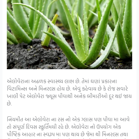
એલોવેરાના અઢળક સ્વાસ્થ્ય લાભ છે. તેમાં ઘણાં પ્રકારના
વિટામિન્સ અને મિનરલ્સ હોય છે. એવું કહેવાય છે કે રોજ સવારે
ખાલી પેટ એલોવેરા જ્યૂસ પીવાથી અનેક બીમારીઓ દૂર થઈ જાય
છે.
નિયમીત આ એલોવેરા ના રસ નો એક ગ્લાસ પણ પીવા મા આવે
તો સંપૂર્ણ દિવસ સ્ફુર્તિમયી રહે છે. એલોવેરા નો ઉપયોગ એક
પૌષ્ટિક આહાર ના સ્વરૂપ મા પણ થાય છે જેમા થી મિનરલ્સ તથા