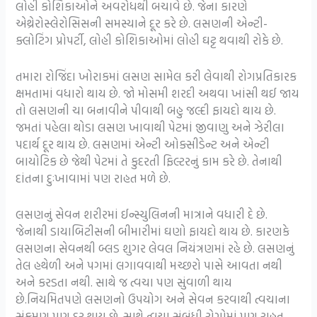
લોહી કોશિકાઓને અવરોધથી બચાવે છે. જેના કારણે
એથ્રેરોસ્લેરોસિસની સમસ્યાને દૂર કરે છે. લસણની એન્ટી-
ક્લોટિંગ પ્રોપર્ટી, લોહી કોશિકાઓમાં લોહી ઘટ્ટ થવાથી રોકે છે.
તમારા રોજિંદા ખોરાકમાં લસણ સામેલ કરી લેવાથી રોગપ્રતિકારક
ક્ષમતામાં વધારો થાય છે. જો મોસમી શરદી અથવા ખાંસી થઈ જાય
તો લસણની ચા બનાવીને પીવાથી બહુ જલ્દી ફાયદો થાય છે.
જમતાં પહેલા થોડા લસણ ખાવાથી પેટમાં જીવાણુ અને ઝેરીલા
પદાર્થ દૂર થાય છે. લસણમાં એન્ટી ઓક્સીડેન્ટ અને એન્ટી
બાયોટિક છે જેથી પેટમાં તે કુદરતી ફિલ્ટરનું કામ કરે છે. તેનાથી
દાંતના દુઃખાવામાં પણ રાહત મળે છે.
લસણનું સેવન શરીરમાં ઈન્સ્યુલિનની માત્રાને વધારી દે છે.
જેનાથી ડાયાબિટીસની બીમારીમાં ઘણો ફાયદો થાય છે. કારણકે
લસણના સેવનથી બ્લડ શુગર લેવલ નિયંત્રણમાં રહે છે. લસણનું
તેલ હથેળી અને પગમાં લગાવવાથી મચ્છરો પાસે આવતા નથી
અને કરડતા નથી. સાથે જ ત્વચા પણ સુંવાળી થાય
છે.નિયમિતપણે લસણનો ઉપયોગ અને સેવન કરવાથી ત્વચાના
સંક્રમણ પણ દૂર થાય છે. સાથે ત્વચા સંબંધી રોગોમાં પણ રાહત