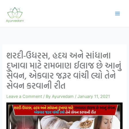
Skip
to
content
શરદી-ઉધરસ, હદય અને સાંધાના
દુખાવા માટે રામબાણ ઈલાજ છે આનું
સેવન, એકવાર જરૂર વાંચી લ્યો તેને
સેવન કરવાની રીત
Leave a Comment
/ By
Ayurvedam
/
January 11, 2021