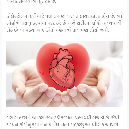
અનેક સમસ્યાઓ દૂર રહે છે.
કોલેસ્ટ્રોલના દર્દી માટે પણ લસણ અત્યંત ફાયદાકારક હોય છે. આ
લોહીને પાતળુ કરવામાં મદદ કરે છે અને શરીરમાં લોહી ઘટ્ટ થવાથી
રોકે છે. ઘા પડ્યા બાદ લોહી વહેવાનો ભય પણ રહેતો નથી.
લસણ હૃદયને ઓક્સીજન રેડીકલ્સના પ્રભાવથી બચાવે છે. જેથી
હૃદયને કોઈ નુકસાન ન પહોંચે. તેના સલ્ફરયુક્ત યૌંગિક આપણી