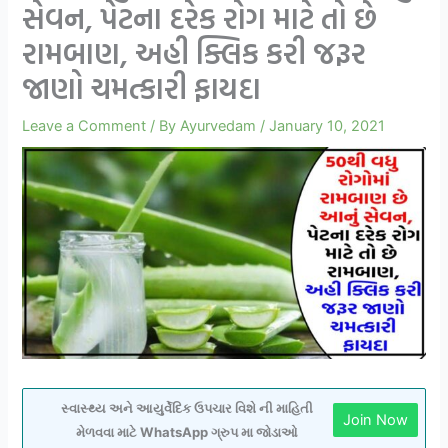
સેવન, પેટના દરેક રોગ માટે તો છે
રામબાણ, અહી ક્લિક કરી જરૂર
જાણો ચમત્કારી ફાયદા
Leave a Comment
/ By
Ayurvedam
/
January 10, 2021
સ્વાસ્થ્ય અને આયુર્વેદિક ઉપચાર વિશે ની માહિતી
Join Now
મેળવવા માટે WhatsApp ગ્રુપ મા જોડાઓ