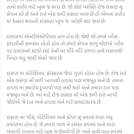
તત્વો શરીર માટે ખુબ જ સારા છે. જો કોઈ વ્યક્તિ રોજ લસણ નું
સેવન કરે છે અને રાતે એક કળી લસણ ખાય છે તો એમના શરીર
માં કેન્સર થવાની શક્યતા ખુબ જ ઓછી થઇ જાય છે.
લસણમાં એન્ટીબેક્ટેરિયલ તત્વ હોય છે. જેથી જો તમને ખીસ-
ફોડલીની સમસ્યા રહેતી હોય તો તમારે સેવન કરવું જોઈએ. ખીલ
પર લસણનો કટકો લઈ તેની પર ધીરે-ધીરે હળવા હાથે ઘસવાથી
પિંપલ બહુ જલ્દી બેસી જાય છે.
લસણ માં પોટેશિયમ, ફોસ્ફરસ જેવા ગુણો રહેલા હોય છે. રોજ રાતે
એક લસણ ની કળી ખાવાથી હાડકા પણ મજબુત બને છે. તમારા
હાડકા માં ક્યારેય દુખાવો પણ નથી થતો અને તમારા દાત પણ
મજબુત બને છે. આં માટે રોજ લસણ ની એક કળી રાતે ખાવી
જોઈએ. જે દાત અને હાડકા બંને માટે ફાયદાકારક છે.
લસણ ના ઝીંક, પોટેશિયમ અને કોપર નું પ્રમાણ ઘણા વધુ
પ્રમાણમાં હોય છે. જે તમારા વાળ ને હમેશા સ્વસ્થ અને ઘાટા
બનાવી રાખવા માટે ખુબ જ ઉપયોગી છે. અને સાથે વાત સ્વસ્થ