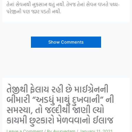
તેનાં સેવનથી નુકસાન થતું નથી. તેમજ તેનાં સેવન વખતે પથ્ય-
પરેજીની પણ જરૂર પડતી નથી.
Show Comments
તેજીથી ફેલાય રહી છે માઈગ્રેનની
બીમારી “અડધું માથું દુખવાની” ની
સમસ્યા, તો જલ્દીથી જાણી લ્યો
કાયમી છુટકારો મેળવવાનો ઈલાજ
Leave a Comment
/ By
Ayurvedam
/
January 11, 2021