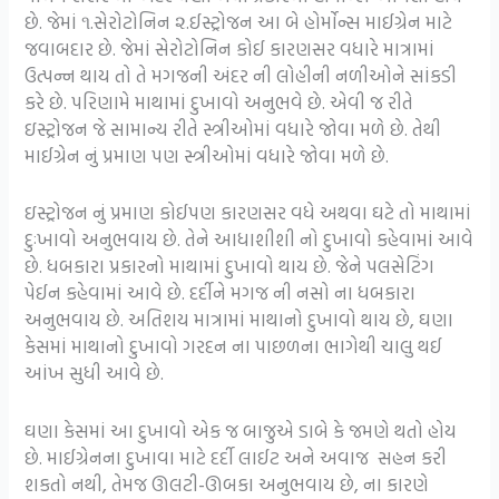
છે. જેમાં ૧.સેરોટોનિન ૨.ઈસ્ટ્રોજન આ બે હોર્મોન્સ માઈગ્રેન માટે
જવાબદાર છે. જેમાં સેરોટોનિન કોઈ કારણસર વધારે માત્રામાં
ઉત્પન્ન થાય તો તે મગજની અંદર ની લોહીની નળીઓને સાંકડી
કરે છે. પરિણામે માથામાં દુખાવો અનુભવે છે. એવી જ રીતે
ઇસ્ટ્રોજન જે સામાન્ય રીતે સ્ત્રીઓમાં વધારે જોવા મળે છે. તેથી
માઈગ્રેન નું પ્રમાણ પણ સ્ત્રીઓમાં વધારે જોવા મળે છે.
ઇસ્ટ્રોજન નું પ્રમાણ કોઈપણ કારણસર વધે અથવા ઘટે તો માથામાં
દુઃખાવો અનુભવાય છે. તેને આધાશીશી નો દુખાવો કહેવામાં આવે
છે. ધબકારા પ્રકારનો માથામાં દુખાવો થાય છે. જેને પલસેટિંગ
પેઈન કહેવામાં આવે છે. દર્દીને મગજ ની નસો ના ધબકારા
અનુભવાય છે. અતિશય માત્રામાં માથાનો દુખાવો થાય છે, ઘણા
કેસમાં માથાનો દુખાવો ગરદન ના પાછળના ભાગેથી ચાલુ થઈ
આંખ સુધી આવે છે.
ઘણા કેસમાં આ દુખાવો એક જ બાજુએ ડાબે કે જમણે થતો હોય
છે. માઈગ્રેનના દુખાવા માટે દર્દી લાઈટ અને અવાજ સહન કરી
શકતો નથી, તેમજ ઊલટી-ઊબકા અનુભવાય છે, ના કારણે