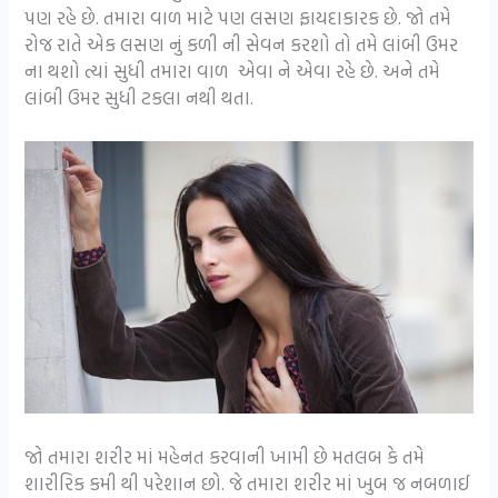
પણ રહે છે. તમારા વાળ માટે પણ લસણ ફાયદાકારક છે. જો તમે
રોજ રાતે એક લસણ નું કળી ની સેવન કરશો તો તમે લાંબી ઉમર
ના થશો ત્યાં સુધી તમારા વાળ એવા ને એવા રહે છે. અને તમે
લાંબી ઉમર સુધી ટકલા નથી થતા.
જો તમારા શરીર માં મહેનત કરવાની ખામી છે મતલબ કે તમે
શારીરિક કમી થી પરેશાન છો. જે તમારા શરીર માં ખુબ જ નબળાઈ