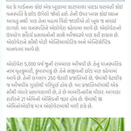
ઘર કે ગાર્ડનના કોઈ એક ખૂણામાં કાંટાવાળા પાંદડા ધરાવતી કોઈ
વનસ્પતિ કે છોડ ઉગેલો જોયો હશે. તેની ઉપર ખાસ કોઈ ધ્યાન
આપતું નથી. પણ તેના મહત્વ વિશે જાણીએ તો ખૂબ જ નવાઈ
લાગશે. આ વનસ્પતિને એલોવેરા કહેવામાં આવે છે. એલોવેરાનો
ઉપયોગ સૌંદર્ય પ્રસાધનોની સાથે ઔષધરૂપે પણ કરી શકાય છે.
એલોવેરાને સૌથી મોટી એન્ટિબાયોટિક અને એન્ટિસેપ્ટિક
માનવામાં આવે છે.
એલોવેરા 5,000 વર્ષ જુની રામબાણ ઔષધી છે. તેનું વાનસ્પતિક
નામ ધૃતકુમારી, કુંવારપાઠુ છે. તેને સંજીવની છોડ પણ કહેવામાં
આવે છે. તેની લગભગ 250 જેટલી પ્રજાતિઓ છે, જેમાંથી કેટલીક
જ ઔષધીય ગુણોથી પરિપુર્ણ હોય છે. આ પ્રજાતિઓમાંથી એક
સૌથી વધારે પ્રભાવશાળી છે, તે છે બાર્બાડેન્સીસ મીલર. આપણા
શરીરને 21 એમિનો એસિડની જરૂર હોય છે. જેમાંથી 18
એમિનોએલીજ માત્ર એલોવેરામાંથી મળી શકે છે.