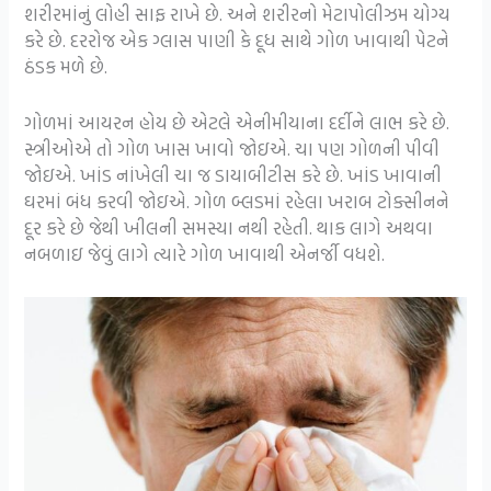
શરીરમાંનું લોહી સાફ રાખે છે. અને શરીરનો મેટાપોલીઝમ યોગ્ય
કરે છે. દરરોજ એક ગ્લાસ પાણી કે દૂધ સાથે ગોળ ખાવાથી પેટને
ઠંડક મળે છે.
ગોળમાં આયરન હોય છે એટલે એનીમીયાના દર્દીને લાભ કરે છે.
સ્ત્રીઓએ તો ગોળ ખાસ ખાવો જોઇએ. ચા પણ ગોળની પીવી
જોઇએ. ખાંડ નાંખેલી ચા જ ડાયાબીટીસ કરે છે. ખાંડ ખાવાની
ઘરમાં બંધ કરવી જોઇએ. ગોળ બ્લડમાં રહેલા ખરાબ ટોક્સીનને
દૂર કરે છે જેથી ખીલની સમસ્યા નથી રહેતી. થાક લાગે અથવા
નબળાઇ જેવું લાગે ત્યારે ગોળ ખાવાથી એનર્જી વધશે.