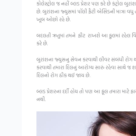
કોલેસ્ટ્રોલ જ નહીં બ્લડ પ્રેશર પણ કરે છે કંટ્રો
છે. બુરાંશના જ્યુસમાં પૉલી ફૈટી એસિડની માત્રા વધ
ખૂબ ઓછો રહે છે.
બદલતી ઋતુમાં તમને ફીટ રાખશે આ ફુલમાં રહેલ વિટા
કરે છે.
બુરાંશના જ્યુસનુ સેવન કરવાથી લીવર સંબંધી રોગ થત
કરવાથી તમારા દિલનું આરોગ્ય સારું રહેવા સાથે જ શ
દિલનો રોગ ઠીક થઈ જાય છે.
બ્લડ પ્રેશરના દર્દી હોય તો પણ આ ફૂલ તમારા માટે ફ
નથી.