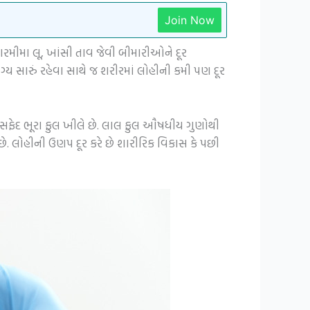
Join Now
. ગરમીમા લૂ, ખાંસી તાવ જેવી બીમારીઓને દૂર
ગ્ય સારું રહેવા સાથે જ શરીરમાં લોહીની કમી પણ દૂર
 સફેદ ભૂરા ફુલ ખીલે છે. લાલ ફુલ ઔષધીય ગુણોથી
છે. લોહીની ઉણપ દૂર કરે છે શારીરિક વિકાસ કે પછી