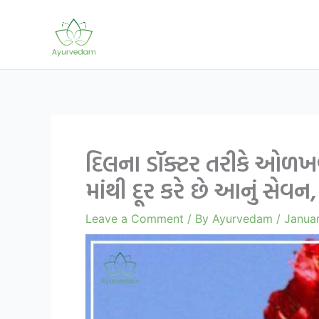
Skip
to
content
દિલના ડૉક્ટર તરીકે ઓળખવા
માંથી દૂર કરે છે આનું સે
Leave a Comment
/ By
Ayurvedam
/
Januar