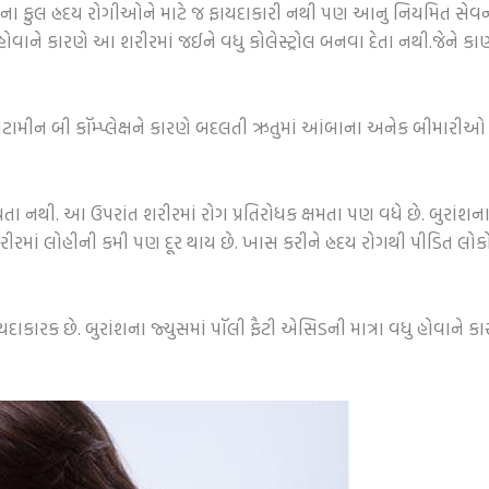
લ બુરાંશના ફુલ હ્રદય રોગીઓને માટે જ ફાયદાકારી નથી પણ આનુ નિયમિત સે
ુ હોવાને કારણે આ શરીરમાં જઈને વધુ કોલેસ્ટ્રોલ બનવા દેતા નથી.જેને કા
મીન બી કૉમ્પ્લેક્ષને કારણે બદલતી ઋતુમાં આંબાના અનેક બીમારીઓ જેવી
ા નથી. આ ઉપરાંત શરીરમાં રોગ પ્રતિરોધક ક્ષમતા પણ વધે છે. બુરાંશના
રીરમાં લોહીની કમી પણ દૂર થાય છે. ખાસ કરીને હ્રદય રોગથી પીડિત લોકો
ાયદાકારક છે. બુરાંશના જ્યુસમાં પૉલી ફૈટી એસિડની માત્રા વધુ હોવાને