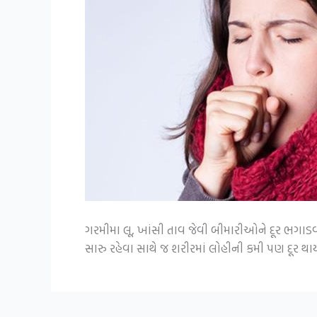
ગરમીમા લૂ, ખાંસી તાવ જેવી બીમારીઓને દૂર ભગાડવા
સારુ રહેવા સાથે જ શરીરમાં લોહીની કમી પણ દૂર થાય