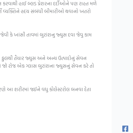
વન કરવાથી હાઈ બ્લડ પ્રેશરના દર્દીઓને પણ રાહત મળે
ર્ણે વ્યક્તિને હ્રદય સંબંધી બીમારીઓ થવાનો ખતરો
 કે ખાંસી તાવમાં બુરાંશનુ જ્યુસ દવા જેવુ કામ
 ફુલથી તૈયાર જ્યુસ અને અન્ય ઉત્પાદોનું સેવન
 જો રોજ એક ગ્લાસ બુરાંશના જ્યુસનું સેવન કરે તો
 કારણે આ શરીરમાં જઈને વધુ કોલેસ્ટરોલ બનવા દેતા