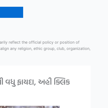
y reflect the official policy or position of
ign any religion, ethic group, club, organization,
ી વધુ ફાયદા, અહી ક્લિક