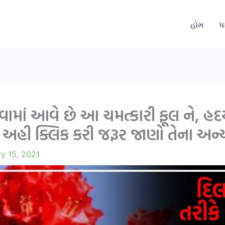
હોમ
ધ
માં આવે છે આ ચમત્કારી ફૂલ ને, હદય
વન, અહી ક્લિક કરી જરૂર જાણો તેના અ
y 15, 2021