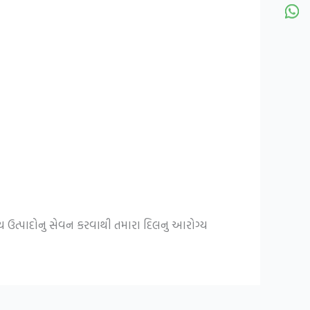
્ય ઉત્પાદોનુ સેવન કરવાથી તમારા દિલનુ આરોગ્ય