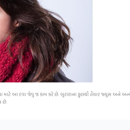
 માટે આ દવા જેવુ જ કામ કરે છે. બુરાંશના ફુલથી તૈયાર જ્યુસ અને અન
 છે.