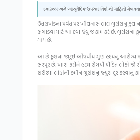
સ્વાસ્થ્ય અને આયુર્વેદિક ઉપચાર વિશે ની માહિતી મેળ
ઉત્તરાખંડના પર્વત પર ખીલનારુ લાલ બુરાંશનુ ફુલ ન 
ભગાડવા માટે આ દવા જેવુ જ કામ કરે છે. બુરાંશના ફ
થાય છે.
આ છે ફુલના જાદુઈ ઔષધીય ગુણ હ્રદયનુ આરોગ્ય માટ
ભરપૂર છે. ખાસ કરીને હ્રદય રોગથી પીડિત લોકો જો 
શરીરમાં લોહીની કમીને બુરાંશનુ જ્યુસ દૂર કરવાનુ કામ