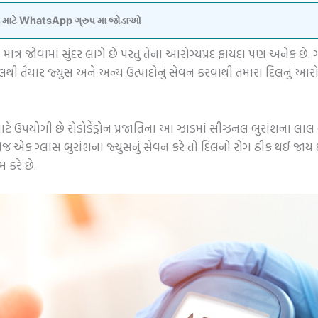
વવા માટે WhatsApp ગ્રુપ મા જોડાઓ
માત્ર જોવામાં સુંદર લાગે છે પરંતુ તેના આરોગ્યપ્રદ ફાયદા પણ અનેક છે
ુલથી તૈયાર જ્યુસ અને અન્ય ઉત્પાદોનું સેવન કરવાથી તમારા દિલનું આરો
ે ઉપયોગી છે રોડોડેંડ્રોન પ્રજાતિના આ ઝાડમાં સીઝનલ બુરાંશના લાલ
રોજ એક ગ્લાસ બુરાંશના જ્યુસનું સેવન કરે તો દિલનો રોગ ઠીક થઈ જાય 
 કરે છે.