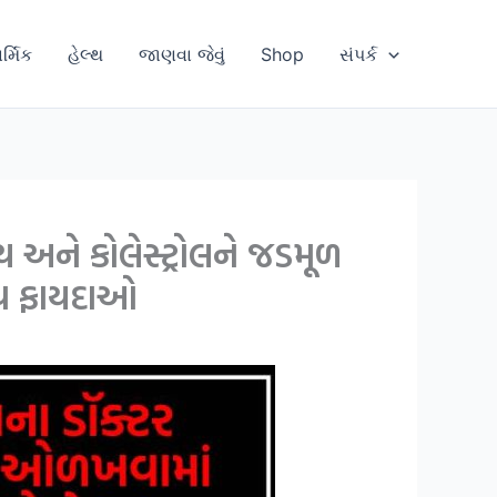
ાર્મિક
હેલ્થ
જાણવા જેવું
Shop
સંપર્ક
 અને કોલેસ્ટ્રોલને જડમૂળ
ન્ય ફાયદાઓ