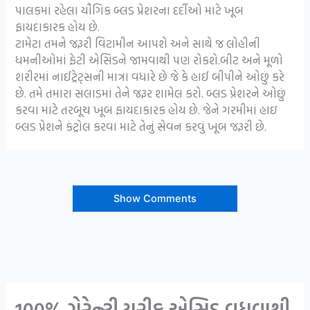
પાલકમાં રહેલા યૌગિક બ્લડ પ્રેશરના દર્દીઓ માટે ખૂબ
ફાયદાકારક હોય છે.
ટામેટા તમને જરૂરી વિટામીન આપશે અને સાથે જ લોહીની
ધમનીઓમાં ફેટી એસિડને જામવાથી પણ રોકશે.બીટ અને મૂળો
શરીરમાં નાઈટ્રેટ્સની માત્રા વધારે છે જે કે હાઈ બીપીને ઓછું કરે
છે. તમે તમારા સલાડમાં તેને જરૂર શામેલ કરો. બ્લડ પ્રેશરને ઓછું
કરવા માટે તરબૂચ ખૂબ ફાયદાકારક હોય છે. જેને ગરમીમાં હાઇ
બ્લડ પ્રેશને કંટ્રોલ કરવા માટે તેનું સેવન કરવું ખૂબ જરૂરી છે.
Show Comments
100% ગેરેન્ટી યુરીક એસિડ વધવાથી