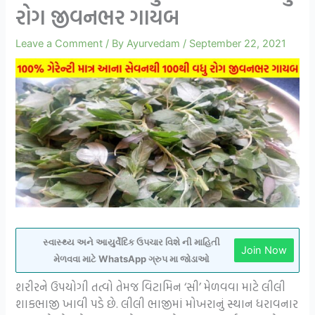
રોગ જીવનભર ગાયબ
Leave a Comment
/ By
Ayurvedam
/
September 22, 2021
સ્વાસ્થ્ય અને આયુર્વેદિક ઉપચાર વિશે ની માહિતી
Join Now
મેળવવા માટે WhatsApp ગ્રુપ મા જોડાઓ
શરીરને ઉપયોગી તત્વો તેમજ વિટામિન ‘સી’ મેળવવા માટે લીલી
શાકભાજી ખાવી પડે છે. લીલી ભાજીમાં મોખરાનું સ્થાન ધરાવનાર