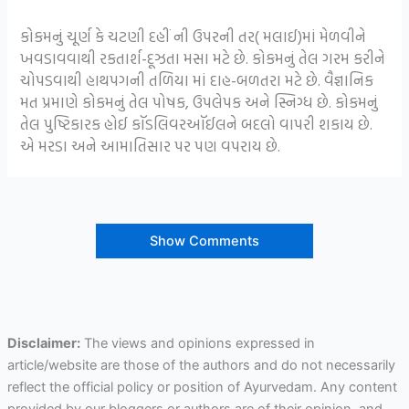
કોકમનું ચૂર્ણ કે ચટણી દહીં ની ઉપરની તર( મલાઈ)માં મેળવીને
ખવડાવવાથી રકતાર્શ-દૂઝતા મસા મટે છે. કોકમનું તેલ ગરમ કરીને
ચોપડવાથી હાથપગની તળિયા માં દાહ-બળતરા મટે છે. વૈજ્ઞાનિક
મત પ્રમાણે કોકમનું તેલ પોષક, ઉપલેપક અને સ્નિગ્ધ છે. કોકમનું
તેલ પુષ્ટિકારક હોઈ કૉડલિવરઑઈલને બદલો વાપરી શકાય છે.
એ મરડા અને આમાતિસાર પર પણ વપરાય છે.
Show Comments
Disclaimer:
The views and opinions expressed in
article/website are those of the authors and do not necessarily
reflect the official policy or position of Ayurvedam. Any content
provided by our bloggers or authors are of their opinion, and