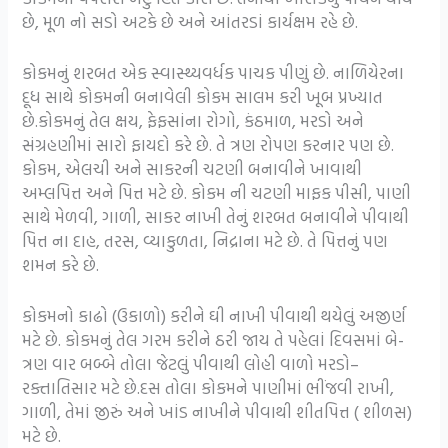
છે, મૂળ નો સડો અટકે છે અને આંતરડાં કાર્યક્ષમ રહે છે.
કોકમનું શરબત એક સ્વાસ્થ્યવર્ધક પાચક પીણું છે. નાળિયેરના
દૂધ સાથે કોકમની બનાવેલી કોકમ સાલમ કરી ખૂબ પ્રખ્યાત
છે.કોકમનું તેલ ક્ષય, ફેફસાંના રોગો, કંઠમાળ, મરડો અને
સંગ્રહણીમાં સારો ફાયદો કરે છે. તે ત્રણ રોપણ કરનાર પણ છે.
કોકમ, એલચી અને સાકરની ચટણી બનાવીને ખાવાથી
અમ્લપિત્ત અને પિત્ત મટે છે. કોકમ ની ચટણી માફક પીસી, પાણી
સાથે મેળવી, ગાળી, સાકર નાખી તેનું શરબત બનાવીને પીવાથી
પિત્ત ના દાહ, તરસ, વ્યાકુળતા, નિદ્રાના મટે છે. તે પિત્તનું પણ
શમન કરે છે.
કોકમનો કાઢો (ઉકાળો) કરીને ઘી નાખી પીવાથી થયેલું અજીર્ણ
મટે છે. કોકમનું તેલ ગરમ કરીને ઠરી જાય તે પહેલાં દિવસમાં બે-
ત્રણ વાર બબ્બે તોલા જેટલું પીવાથી લોહી વાળો મરડો–
રક્તાતિસાર મટે છે.દસ તોલા કોકમને પાણીમાં ભીંજવી રાખી,
ગાળી, તેમાં જીરું અને ખાંડ નાખીને પીવાથી શીતપિત્ત ( શીળસ)
મટે છે.