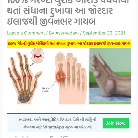
થતાં સંધાના દુખાવા આ જોરદાર
ઇલાજથી જીવનભર ગાયબ
Leave a Comment
/ By
Ayurvedam
/
September 22, 2021
સ્વાસ્થ્ય અને આયુર્વેદિક ઉપચાર વિશે ની માહિતી
Join Now
મેળવવા માટે WhatsApp ગ્રુપ મા જોડાઓ