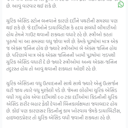
છે. આવું વારંવાર થઈ શકે છે.
યુરિક એસિડ સ્ટોન બનવાને કારણે દર્દીને પથરીની સમસ્યા પણ
થઈ શકે છે. જે દર્દીઓને ડાયાબિટીસ કે હૃદય સંબંધી બીમારીઓ
હોય તેમને ગાઉટ થવાની શક્યતા વધારે રહે છે. સ્ત્રીઓ કરતાં
પુરુષો માં આ સમસ્યા વધુ જોવા મળે છે. કેમકે પૂરૂષોમાં માત્ર એક
જ એક્સ જનિન હોય છે જ્યારે સ્ત્રીઓમાં બે એક્સ જનિન હોય
છે. પરિણામે માત્ર એક એક્સ જનિનની ખામી પૂરૂષોમાં ઝડપથી
યુરિક એસિડ વધારી દે છે જ્યારે સ્ત્રીઓમાં અન્ય એક્સ-જનિન
તંદુરસ્ત હોય તો આવું થવાની શક્યતા ઓછી રહે છે.
યુરિક એસિડના વધુ ઉત્પાદનની સાથે સાથે જ્યારે એનું ઉત્સર્જન
ઘટી જાય ત્યારે વધુ મુશ્કેલી પડે છે. જેમના લોહીમાં યુરિક એસિડ
વધી ગયું હોય એવા દર્દીમાંથી ૯૦ ટકા દર્દીઓમાં કિડનીની યુરિક
એસિડ શરીર બહાર ફેંકી દેવાની બિનકાર્યક્ષમતા જવાબદાર હોય
છે. કોઈ પણ કારણસર કિડનીનું કામ ખોરવાય જેમકે ડાયાબિટીસ,
હાઇબ્લડપ્રેશર તો યુરિક એસિડ વધી જવાની શક્યતા રહે છે.