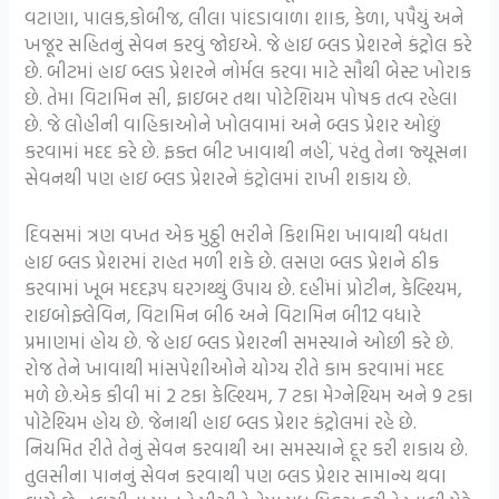
વટાણા, પાલક,કોબીજ, લીલા પાંદડાવાળા શાક, કેળા, પપૈયું અને
ખજૂર સહિતનું સેવન કરવું જોઇએ. જે હાઇ બ્લડ પ્રેશરને કંટ્રોલ કરે
છે. બીટમાં હાઇ બ્લડ પ્રેશરને નોર્મલ કરવા માટે સૌથી બેસ્ટ ખોરાક
છે. તેમા વિટામિન સી, ફાઇબર તથા પોટેશિયમ પોષક તત્વ રહેલા
છે. જે લોહીની વાહિકાઓને ખોલવામાં અને બ્લડ પ્રેશર ઓછું
કરવામાં મદદ કરે છે. ફક્ત બીટ ખાવાથી નહીં, પરંતુ તેના જ્યૂસના
સેવનથી પણ હાઇ બ્લડ પ્રેશરને કંટ્રોલમાં રાખી શકાય છે.
દિવસમાં ત્રણ વખત એક મુઠ્ઠી ભરીને કિશમિશ ખાવાથી વધતા
હાઇ બ્લડ પ્રેશરમાં રાહત મળી શકે છે. લસણ બ્લડ પ્રેશને ઠીક
કરવામાં ખૂબ મદદરૂપ ઘરગથ્થું ઉપાય છે. દહીંમાં પ્રોટીન, કેલ્શ્યિમ,
રાઇબોફ્લેવિન, વિટામિન બી6 અને વિટામિન બી12 વધારે
પ્રમાણમાં હોય છે. જે હાઇ બ્લડ પ્રેશરની સમસ્યાને ઓછી કરે છે.
રોજ તેને ખાવાથી માંસપેશીઓને યોગ્ય રીતે કામ કરવામાં મદદ
મળે છે.એક કીવી માં 2 ટકા કેલ્શ્યિમ, 7 ટકા મેગ્નેશ્યિમ અને 9 ટકા
પોટેશ્યિમ હોય છે. જેનાથી હાઇ બ્લડ પ્રેશર કંટ્રોલમાં રહે છે.
નિયમિત રીતે તેનું સેવન કરવાથી આ સમસ્યાને દૂર કરી શકાય છે.
તુલસીના પાનનું સેવન કરવાથી પણ બ્લડ પ્રેશર સામાન્ય થવા