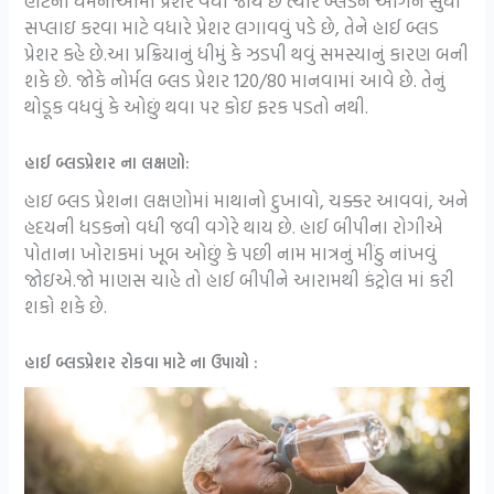
હાર્ટની ધમનીઓમાં પ્રેશર વધી જાય છે ત્યારે બ્લડને ઓર્ગન સુધી
સપ્લાઇ કરવા માટે વધારે પ્રેશર લગાવવું પડે છે, તેને હાઈ બ્લડ
પ્રેશર કહે છે.આ પ્રક્રિયાનું ધીમું કે ઝડપી થવું સમસ્યાનું કારણ બની
શકે છે. જોકે નોર્મલ બ્લડ પ્રેશર 120/80 માનવામાં આવે છે. તેનું
થોડૂક વધવું કે ઓછું થવા પર કોઇ ફરક પડતો નથી.
હાઈ બ્લડપ્રેશર ના લક્ષણો:
હાઇ બ્લડ પ્રેશના લક્ષણોમાં માથાનો દુખાવો, ચક્કર આવવાં, અને
હદયની ધડકનો વધી જવી વગેરે થાય છે. હાઈ બીપીના રોગીએ
પોતાના ખોરાકમાં ખૂબ ઓછું કે પછી નામ માત્રનું મીંઠુ નાંખવું
જોઇએ.જો માણસ ચાહે તો હાઈ બીપીને આરામથી કંટ્રોલ માં કરી
શકો શકે છે.
હાઈ બ્લડપ્રેશર રોકવા માટે ના ઉપાયો :