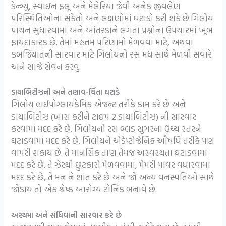
ડેન્ગ્યુ, સ્વાઇન ફ્લૂ અને મેલેરિયા જેવી અનેક જીવલેણ
પરિસ્થિતિઓના સંકેતો અને લક્ષણોમાં ઘટાડો કરી શકે છે.ગિલોય
પાચન સુધારવામાં અને આંતરડાને લગતા પ્રશ્નોના ઉપચારમાં ખૂબ
ફાયદાકારક છે. તેમાં મહત્તમ પરિણામો મેળવવા માટે, અથવા
કબજિયાતની સારવાર માટે ગિલોયનો રસ મધ સાથે મેળવી સવારે
અને સાંજે સેવન કરવું.
ડાયાબિટીઝની અને તણાવ-ચિંતા ઘટાડે
ગિલોય હાઈપોગ્લાયકેમિક એજન્ટ તરીકે કામ કરે છે અને
ડાયાબિટીઝ (ખાસ કરીને ટાઇપ 2 ડાયાબિટીઝ) ની સારવાર
કરવામાં મદદ કરે છે. ગિલોયનો રસ બ્લડ સુગરના ઉચ્ચ સ્તરને
ઘટાડવામાં મદદ કરે છે. ગિલોયને એડેપ્ટોજેનિક ઔષધિ તરીકે પણ
વાપરી શકાય છે. તે માનસિક તાણ તેમજ અસ્વસ્થતા ઘટાડવામાં
મદદ કરે છે. તે ઝેરથી છુટકારો મેળવવામાં, મેમરી પાવર વધારવામાં
મદદ કરે છે, તે મન ને શાંત કરે છે અને જો અન્ય વનસ્પતિઓ સાથે
જોડાય તો એક શ્રેષ્ઠ આરોગ્ય ટોનિક બનાવે છે.
અસ્થમા અને સંધિવાની સારવાર કરે છે