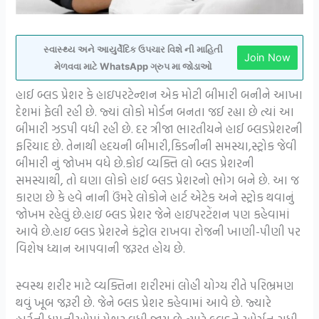
સ્વાસ્થ્ય અને આયુર્વેદિક ઉપચાર વિશે ની માહિતી
Join Now
મેળવવા માટે WhatsApp ગ્રુપ મા જોડાઓ
હાઈ બ્લડ પ્રેશર કે હાઇપરટેન્શન એક મોટી બીમારી બનીને આખા
દેશમાં ફેલી રહી છે. જ્યાં લોકો મોર્ડન બનતા જઈ રહ્યા છે ત્યાં આ
બીમારી ઝડપી વધી રહી છે. દર ત્રીજા ભારતીયને હાઈ બ્લડપ્રેશરની
ફરિયાદ છે. તેનાથી હદયની બીમારી,કિડનીની સમસ્યા,સ્ટ્રોક જેવી
બીમારી નું જોખમ વધે છે.કોઈ વ્યક્તિ લો બ્લડ પ્રેશરની
સમસ્યાથી, તો ઘણા લોકો હાઈ બ્લડ પ્રેશરનો ભોગ બને છે. આ જ
કારણ છે કે હવે નાની ઉંમરે લોકોને હાર્ટ એટેક અને સ્ટ્રોક થવાનું
જોખમ રહેલું છે.હાઇ બ્લડ પ્રેશર જેને હાઇપરટેંશન પણ કહેવામાં
આવે છે.હાઇ બ્લડ પ્રેશરને કંટ્રોલ રાખવા રોજની ખાણી-પીણી પર
વિશેષ ધ્યાન આપવાની જરૂરત હોય છે.
સ્વસ્થ શરીર માટે વ્યક્તિના શરીરમાં લોહી યોગ્ય રીતે પરિભ્રમણ
થવું ખૂબ જરૂરી છે. જેને બ્લડ પ્રેશર કહેવામાં આવે છે. જ્યારે