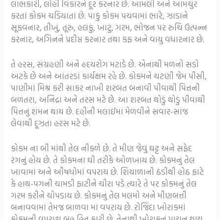
લાભકારી, લોહી વિકારને દૂર કરનાર છે. આમલી અને આમચુર
કરતાં કોકમ ચડિયાતાં છે. પાકું કોકમ પચવામાં ભારે, ઝાડાને
સૂકવનાર, તીખું, તૂરું, હલકું, ખાટું, ગરમ, ભોજન પર રુચિ ઉત્પન્ન
કરનાર, અગિનને પ્રદીપ્ત કરનાર તથા કફ અને વાયુ વધારનાર છે.
તે હરસ, સંગ્રહણી અને હૃદયરોગ મટાડે છે. એનાથી મળનો સડો
અટકે છે અને આંતરડાં કાર્યક્ષમ રહે છે. કોકમને ચટણી જેમ પીસી,
પાણીમાં મિશ્ર કરી સાકર નાખી શરબત બનાવી પીવાથી પિત્તની
બળતરા, અનિદ્રા અને તરસ મટે છે. આ શરબત થોડું થોડું પીવાથી
પિત્તનું શમન થાય છે. દહીંની મલાઈમાં મેળવીને સવાર-સાંજ
લેવાથી દૂઝતા હરસ મટે છે.
કોકમ ના બી માંથી તેલ નીકળે છે. તે મીણ જેવું ઘટ્ટ અને સફેદ
રંગનું હોય છે. તે કોકમના ઘી તરીકે ઓળખાય છે. કોકમનું તેલ
ખાવામાં અને ઔષધોમાં વપરાય છે. શિયાળાની ઠંડીથી હોઠ ફાટે
કે હાથ-પગની ચામડી ફાટીને ચીરા પડે ત્યારે તે પર કોકમનું તેલ
ગરમ કરીને ચોપડાય છે. કોકમનું તેલ મલમો અને મીણબત્તી
બનાવવામાં તેમજ બાળવા માં વપરાય છે. રોજિંદા ખોરાકમાં
કોકમની વપરાશ બહુ હિત કારી છે. તેનાથી ખોરાકનું પાચન થાય