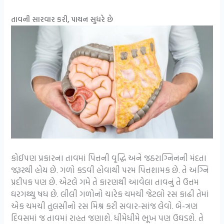
તાવની સારવાર કરી, પાચન સુધરે છે
કોઈપણ પ્રકારના તાવમાં પિત્તની વૃદ્ધિ અને જઠરાગ્નિનની મંદતા
જરૂરથી હોય છે. ગળો કડવી હોવાથી પરમ પિત્તશામક છે. તે અગ્નિ
પ્રદીપક પણ છે. એટલે ગમે તે કારણથી આવેલા તાવનું તે ઉત્તમ
ઘરગથ્થુ ષધ છે. લીલી ગળોનો ચારેક ચમચી જેટલો રસ કાઢી તેમાં
એક ચમચી તુલસીનો રસ મિશ્ર કરી સવાર-સાંજ લેવો. બે-ત્રણ
દિવસમાં જ તાવમાં રાહત જણાશે. ધીમેધીમે ભૂખ પણ ઉઘડશે. તે