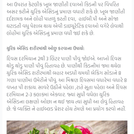
આ ઉપરાંત કેટલીક ખૂબ જાણીતી દવાઓ કિડની પર વિપરિત
અસર કરીને યુરિક એસિડનું પ્રમાણ વધારી શકે છે. ખૂબ જાણીતી
દર્દશામક અને લોહી પાતળું કરતી દવા, હાઈબી.પી અને સોજા
ઘટાડતી વધુ પેશાબ થાય એવી ડાઇયૂરેટિક દવાઓ વગેરે લેવાથી
લોહીમાં યુરિક એસિડનું પ્રમાણ વધી જઈ શકે છે.
યુરિક એસિડ શરીરમાંથી ઓછુ કરવાના ઉપાયો:
દિવસ દરમિયાન 2થી 3 લિટર પાણી પીવું જોઈએ. આખો દિવસ
થોડુ થોડુ પાણી પીવું હિતાવહ છે. પાણીથી કિડનીમાં જમા થયેલ
યુરિક એસિડ શરીરમાંથી બહાર અડધી ચમચી બેકિંગ સોડાને 8
ગણા પાણીમાં ઉમેરીને પીવું. આ મિશ્રણ દિવસમાં વધારેમાં વધારે 8
વખત પી શકાય. સાવરે ઉઠીને પહેલા ,રાતે સૂતા પહેલા અને દિવસ
દરમિયાન 2-3 કલાકમાં એકવાર. જ્યાં સુધી વધેલા યુરિક
એસિડના લક્ષણો ઓછા ન થઈ જાય ત્યાં સુધી આ લેવું હિતાવહ
છે. જે વ્યક્તિ ને હાઈબ્લડ પ્રેશર હોય તેમણે આ પ્રયોગ કરવો નહીં.