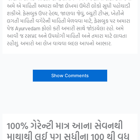
અમે એ માહિતી અમારા બીજા લેખમાં ઉમેરી લોકો સુધી પહોચાડી
શકીએ. ફેસબુક ઉપર હેલ્થ, જાણવા જેવું, બ્યુટી ટીપ્સ, ખેતીને
લગતી માહિતી વગેરેની માહિતી મેળવવા માટે, ફેસબુક પર અમારા
પેજ Ayurvedam ફોલો કરી અમારી સાથે જોડાયેલા રહો. અમે
આવી જ રસપ્રદ અને ઉપયોગી માહિતી અને તમારા માટે લાવતા
રહીશું. અમારો આ લેખ વાચવા બદલ આપનો આભાર.
Show Comments
100% ગેરેન્ટી માત્ર આના સેવનથી
માથાથી લઈ પગ સુધીના 100 થી વધુ