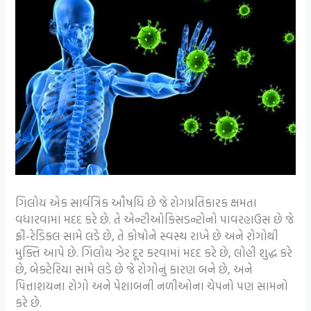
ગિલોય એક સાર્વત્રિક ઔષધિ છે જે રોગપ્રતિકારક ક્ષમતા
વધારવામાં મદદ કરે છે. તે એન્ટીઓકિસડન્ટોનો પાવરહાઉસ છે જે
ફ્રી-રેડિકલ સામે લડે છે, તે કોષોને સ્વસ્થ રાખે છે અને રોગોથી
મુક્તિ આપે છે. ગિલોય ઝેર દૂર કરવામાં મદદ કરે છે, લોહી શુદ્ધ કરે
છે, બેક્ટેરિયા સામે લડે છે જે રોગોનું કારણ બને છે, અને
પિત્તાશયના રોગો અને પેશાબની નળીઓના ચેપનો પણ સામનો
કરે છે.