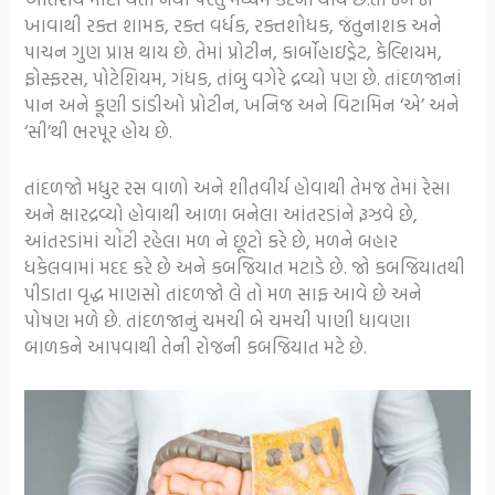
ખાવાથી રક્ત શામક, રક્ત વર્ધક, રક્તશોધક, જંતુનાશક અને
પાચન ગુણ પ્રાપ્ત થાય છે. તેમાં પ્રોટીન, કાર્બોહાઇડ્રેટ, કેલ્શિયમ,
ફોસ્ફરસ, પોટેશિયમ, ગંધક, તાંબુ વગેરે દ્રવ્યો પણ છે. તાંદળજાનાં
પાન અને કૂણી ડાંડીઓ પ્રોટીન, ખનિજ અને વિટામિન ‘એ’ અને
‘સી’થી ભરપૂર હોય છે.
તાંદળજો મધુર રસ વાળો અને શીતવીર્ય હોવાથી તેમજ તેમાં રેસા
અને ક્ષારદ્રવ્યો હોવાથી આળા બનેલા આંતરડાંને રૂઝવે છે,
આંતરડાંમાં ચોંટી રહેલા મળ ને છૂટો કરે છે, મળને બહાર
ધકેલવામાં મદદ કરે છે અને કબજિયાત મટાડે છે. જો કબજિયાતથી
પીડાતા વૃદ્ધ માણસો તાંદળજો લે તો મળ સાફ આવે છે અને
પોષણ મળે છે. તાંદળજાનું ચમચી બે ચમચી પાણી ધાવણા
બાળકને આપવાથી તેની રોજની કબજિયાત મટે છે.