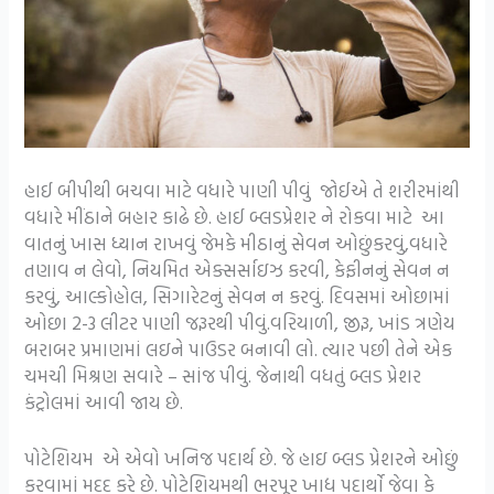
હાઈ બીપીથી બચવા માટે વધારે પાણી પીવું જોઈએ તે શરીરમાંથી
વધારે મીંઠાને બહાર કાઢે છે. હાઈ બ્લડપ્રેશર ને રોકવા માટે આ
વાતનું ખાસ ધ્યાન રાખવું જેમકે મીઠાનું સેવન ઓછુંકરવું,વધારે
તણાવ ન લેવો, નિયમિત એક્સર્સાઇઝ કરવી, કેફીનનું સેવન ન
કરવું, આલ્કોહોલ, સિગારેટનું સેવન ન કરવું. દિવસમાં ઓછામાં
ઓછા 2-3 લીટર પાણી જરૂરથી પીવું.વરિયાળી, જીરૂ, ખાંડ ત્રણેય
બરાબર પ્રમાણમાં લઇને પાઉડર બનાવી લો. ત્યાર પછી તેને એક
ચમચી મિશ્રણ સવારે – સાંજ પીવું. જેનાથી વધતું બ્લડ પ્રેશર
કંટ્રોલમાં આવી જાય છે.
પોટેશિયમ એ એવો ખનિજ પદાર્થ છે. જે હાઇ બ્લડ પ્રેશરને ઓછું
કરવામાં મદદ કરે છે. પોટેશિયમથી ભરપૂર ખાદ્ય પદાર્થો જેવા કે