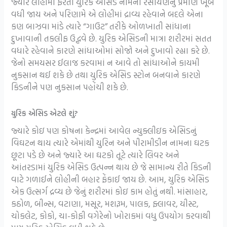
જ્યારે લોહીમાં ફરતા યુરિક એસિડ નામના રસાયણનું પ્રમાણ ખૂબ
વધી જાય અને પરિણામે એ લોહીમાં દ્રાવ્ય રહેવાને બદલે એના
કણ બાઝવા માંડે ત્યારે “ગાઉટ” તરીકે ઓળખાતી સાંધાના
દુખાવાની તકલીફ ઉદ્ભવે છે. યુરિક એસિડની માત્રા શરીરમાં સતત
વધારે રહેવાને કારણે સાંધાઓમાં સોજો અને દુખાવો રહ્યા કરે છે.
જેનો સમયસર ઈલાજ કરવામાં ન આવે તો સાંધાઓને કાયમી
નુકસાન થઈ શકે છે તથા યુરિક એસિડ સ્ટોન બનવાને કારણે
કિડનીને પણ નુકસાન પહોંચી શકે છે.
યુરિક એસિડ એટલે શું?
જ્યારે કોઇ પણ કોષના કેન્દ્રમાં આવેલ ન્યુક્લીઇક એસિડનું
વિઘટન થાય ત્યારે એમાંથી યુરિન અને પીરામીડીન નામના ઘટક
છૂટા પડે છે અને જ્યારે આ ઘટકો તૂટે ત્યારે લિવર અને
આંતરડામાં યુરિક એસિડ ઉત્પન્ન થાય છે જે સામાન્ય રીતે કિડની
વાટે ગળાઈને લોહીની બહાર ફેંકાઈ જાય છે. આમ, યુરિક એસિડ
એક ઉત્સર્ગ દ્રવ્ય છે જેનું શરીરમાં કોઇ કામ હોતું નથી. માંસાહાર,
કઠોળ, બીન્સ, વટાણા, મસૂર, મશરૂમ, પાલક, ફ્લાવર, યીસ્ટ,
ચોકલેટ, કોકો, ચા-કોફી વગેરેનો ખોરાકમાં વધુ ઉપયોગ કરવાથી