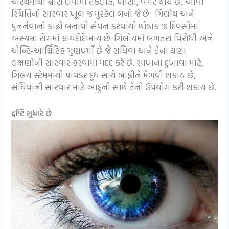
અસ્થમાથી શ્વાસ લેવામાં તકલીફ, ખાંસી, વગેરે થાય છે, આવી
સ્થિતિની સારવાર ખૂબ જ મુશ્કેલ બની જે છે. ગિલોય અને
પુનર્નવાનો કાઢો બનાવી સેવન કરવાથી થોડાક જ દિવસોમાં
અસ્થમા રોગમાં ફાયદોદેખાય છે. ગિલોયમાં બળતરા વિરોધી અને
એન્ટિ-આર્થ્રિટિક ગુણધર્મો છે જે સંધિવા અને તેના ઘણા
લક્ષણોની સારવાર કરવામાં મદદ કરે છે. સાંધાના દુખાવા માટે,
ગિલય સ્ટેમમાંથી પાવડર દૂધ સાથે બાફીને મેળવી શકાય છે,
સંધિવાની સારવાર માટે આદુની સાથે તેનો ઉપયોગ કરી શકાય છે.
દ્રષ્ટિ સુધારે છે