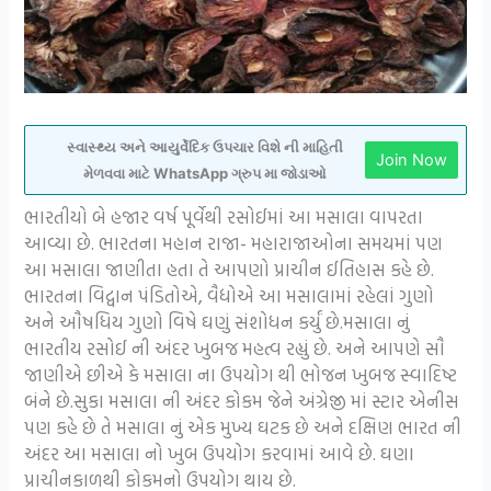
સ્વાસ્થ્ય અને આયુર્વેદિક ઉપચાર વિશે ની માહિતી
Join Now
મેળવવા માટે WhatsApp ગ્રુપ મા જોડાઓ
ભારતીયો બે હજાર વર્ષ પૂર્વેથી રસોઈમાં આ મસાલા વાપરતા
આવ્યા છે. ભારતના મહાન રાજા- મહારાજાઓના સમયમાં પણ
આ મસાલા જાણીતા હતા તે આપણો પ્રાચીન ઈતિહાસ કહે છે.
ભારતના વિદ્વાન પંડિતોએ, વૈદ્યોએ આ મસાલામાં રહેલાં ગુણો
અને ઔષધિય ગુણો વિષે ઘણું સંશોધન કર્યું છે.મસાલા નું
ભારતીય રસોઈ ની અંદર ખુબજ મહત્વ રહ્યું છે. અને આપણે સૌ
જાણીએ છીએ કે મસાલા ના ઉપયોગ થી ભોજન ખુબજ સ્વાદિષ્ટ
બંને છે.સુકા મસાલા ની અંદર કોકમ જેને અંગ્રેજી માં સ્ટાર એનીસ
પણ કહે છે તે મસાલા નું એક મુખ્ય ઘટક છે અને દક્ષિણ ભારત ની
અંદર આ મસાલા નો ખુબ ઉપયોગ કરવામાં આવે છે. ઘણા
પ્રાચીનકાળથી કોકમનો ઉપયોગ થાય છે.