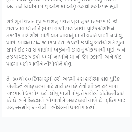
અને તેને નિયમિત પીવું ઓછામાં ઓછું ૩૦ થી ૯૦ દિવસ સુધી.
રાત્રે સુતી વખતે દૂધ કે દાળનું સેવન ખુબ નુકશાનકારક છે. જો
દાળ ખાવ છો તો તે ફોતરા વાળી દાળ ખાવી. યુરિક એસીડની
તકલીફ માટે સૌથી મોટી વાત ખાવાનું ખાતી વખતે પાણી ન પીવું,
પાણી ખાવના દોઢ કલાક પાહેલા કે પછી જ પીવું જોઈએ.રાત્રે સુતા
સમયે દોઢ ગ્લાસ પાણીમાં અર્જુનની છાલનું એક ચમચી ચૂર્ણ, અને
તજ પાવડર અડધી ચમચી નાખીને ચા ની જેમ ઉકાળી અને થોડું
પાક્યા પછી ગાળીને નીચોવીને પીવું.
તે ૩૦ થી ૯૦ દિવસ સુધી કરો. અજમો પણ શરીરમાં હાઈ યુરિક
એસીડને ઓછું કરવા માટે સારી દવા છે. તેથી ભોજન રાંધવામાં
અજમાનો ઉપયોગ કરો. લીંબુ પાણી પીવું. તે શરીરને ડીટોકસીફાઈ
કરે છે અને ક્રિસ્ટલને ઓગાળીને બહાર કાઢી નાખે છે. કુકિંગ માટે
તલ, સરસીયુ કે ઓલીવ ઓઈલનો ઉપયોગ કરવો.