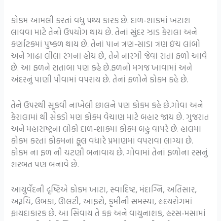
કોકમ આમલી કરતાં વધુ પથ્ય કારક છે. દાળ-શાકમાં ખટાશ
લાવવા માટે તેનો ઉપયોગ થાય છે. તેનાં સુંદર ઝાડ કેરાલા અને
કર્ણાટકમાં પુષ્કળ થાય છે. તેનાં પાન ત્રણ-સાડા ત્રણ ઇંચ લાંબો
અને ગાઢા લીલા રંગનાં હોય છે, તેને નારંગી જેવાં રાતાં ફળો આવે
છે. આ ફળને રાતાંબા પણ કહે છે.ફળનો મગજ ખાવામાં અને
અંદરનું પાણી પીવામાં વપરાય છે. તેનાં ફળોને કોકમ કહે છે.
તેને ઉપરથી સૂકવી નાખેલી છાલને પણ કોકમ કહે છે.ગોવા અને
કેરાલામાં થી સેંકડો મણ કોકમ વેચાણ માટે બહાર જાય છે. ગુજરાત
અને મહારાષ્ટ્રના લોકો દાળ-શાકમાં કોકમ બહુ વાપરે છે. હાલમાં
કોકમ કરતાં કોકમનાં ફૂલ વધારે પ્રમાણમાં વપરાવા લાગ્યા છે.
કોકમ ના ફળ ની ચટણી બનાવાય છે. ગોવામાં તેનાં ફળોના રસનું
શરબત પણ બનાવે છે.
આયુર્વેદની દૃષ્ટિએ કોકમ ખાટા, સ્વાદિષ્ટ, મંદાગ્નિ, અતિસાર,
અરૂચિ, ઉબકા, ઊલટી, આફરો, કૃમીની સમસ્યા, હૃદયરોગમાં
ફાયદાકારક છે. આ સિવાય તે કફ અને વાયુનાશક, હરસ-મસામાં