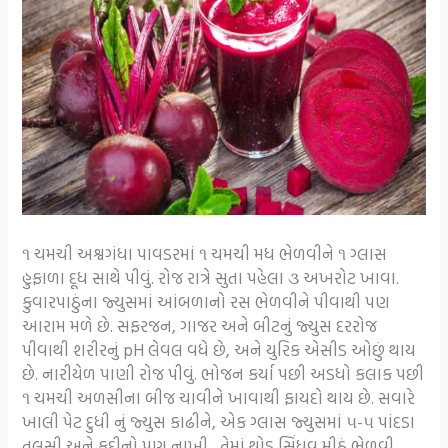
૧ ચમચી અશ્વગંધા પાવડરમાં ૧ ચમચી મધ ભેળવીને ૧ ગ્લાસ
હુફાળા દૂધ સાથે પીવું. રોજ રાત્રે સુતા પહેલા ૩ અખરોટ ખાવા.
કુવારપાઠુંના જ્યુસમાં આંબળાનો રસ ભેળવીને પીવાથી પણ
આરામ મળે છે. સફરજન, ગાજર અને બીટનું જ્યુસ દરરોજ
પીવાથી શરીરનું pH લેવલ વધે છે, અને યુરિક એસીડ ઓછું થાય
છે. નારીયેળ પાણી રોજ પીવું. ભોજન કર્યા પછી અડધો કલાક પછી
૧ ચમચી અળસીના બીજ ચાવીને ખાવાથી ફાયદો થાય છે. સવારે
ખાલી પેટ દુધી નું જ્યુસ કાઢીને, એક ગ્લાસ જ્યુસમાં ૫-૫ પાંદડા
તુલસી અને ફુદીનો પણ નાખી, તેમાં થોડુ સિંધવ મીઠું ભેળવી