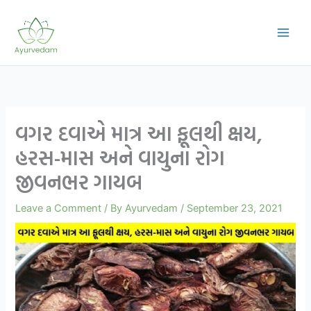
Skip
to
content
વગર દવાએ માત્ર આ ફૂલથી ક્ષય,
હરસ-માસ અને વાયુના રોગ
જીવનભર ગાયબ
Leave a Comment
/ By
Ayurvedam
/
September 23, 2021