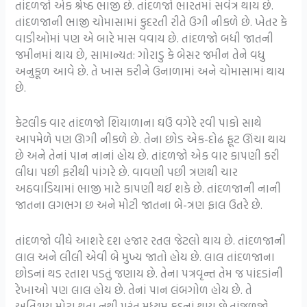
તાંદળજો એક શ્રેષ્ઠ ભાજી છે. તાંદળજો ભારતમાં સર્વત્ર થાય છે.
તાંદળજાની ભાજી ચોમાસામાં કુદરતી રીતે ઉગી નીકળે છે. ખેતર કે
વાડીઓમાં પણ એ બારે માસ વવાય છે. તાંદળજો બધી જાતની
જમીનમાં થાય છે, સામાન્યત: ગોરાડુ કે બેસર જમીન તેને વધુ
અનુકૂળ આવે છે. તે ખાસ કરીને ઉનાળામાં અને ચોમાસામાં થાય
છે.
કેટલીક વાર તાંદળજો શિયાળાના ઘઉં વગેરે રવી પાકો સાથે
આપમેળે પણ ઊગી નીકળે છે. તેના છોડ એક-દોઢ ફૂટ ઊંચા થાય
છે અને તેનાં પાન નાનાં હોય છે. તાંદળજો એક વાર કાપણી કરી
લીધા પછી ફરીથી પાંગરે છે. વાવણી પછી ત્રણથી ચાર
અઠવાડિયામાં ભાજી માટે કાપણી થઈ શકે છે. તાંદળજાની નાની
જાતના લગભગ છ અને મોટી જાતના બે-ત્રણ ફાલ ઉતરે છે.
તાંદળજો વીઘે આશરે દશ હજાર રતલ જેટલો થાય છે. તાંદળજાની
લાલ અને લીલી એવી બે મુખ્ય જાતો હોય છે. લાલ તાંદળજાના
છોડનાં થડ રતાશ પડતું જણાય છે. તેના પત્રવૃન્ત તેમ જ પાંદડાંની
રેખાઓ પણ લાલ હોય છે. તેનાં પાન લંબગોળ હોય છે. તે
અતિશય મોટા થતા નથી પરંતુ મધ્યમ કદનાં થાય છે.તાંજળજો