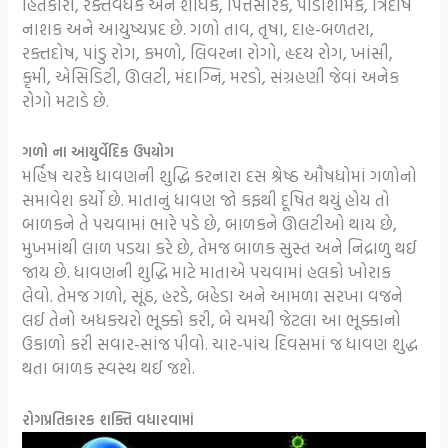
હિતકારી, રક્તવર્ધક અને શોધક, પિત્તસારક, પીડાશામક, ત્રિદોષ
નાશક અને આયુષ્યપ્રદ છે. ગળો તાવ, તૃષા, દાહ-બળતરા,
રક્તદોષ, પાંડુ રોગ, કમળો, લિવરના રોગો, હૃદય રોગ, ખાંસી,
કૃમી, એસિડિટી, ઊલટી, મંદાગ્નિ, મરડો, સંગ્રહણી જેવાં અનેક
રોગો મટાડે છે.
ગળો ના આયુર્વેદિક ઉપયોગ
મર્હિષ ચરકે ધાવણની શુદ્ધિ કરનારા દસ શ્રેષ્ઠ ઔષધોમાં ગળોનો
સમાવેશ કર્યો છે. માતાનું ધાવણ જો કફથી દૂષિત થયું હોય તો
બાળકને તે પચવામાં ભારે પડે છે, બાળકને ઊલટીઓ થાય છે,
મુખમાંથી લાળ પડયા કરે છે, તેમજ બાળક સુસ્ત અને નિદ્રાળુ થઈ
જાય છે. ધાવણની શુદ્ધિ માટે માતાએ પચવામાં હલકો ખોરાક
લેવો. તેમજ ગળો, સૂંઠ, હરડે, બહેડા અને આમળા સરખા વજને
લઈ તેનો અધકચરો ભૂક્કો કરી, બે ચમચી જેટલા આ ભૂક્કાનો
ઉકાળો કરી સવાર-સાંજ પીવો. ચાર-પાંચ દિવસમાં જ ધાવણ શુદ્ધ
થતા બાળક સ્વસ્થ થઈ જશે.
રોગપ્રતિકારક શક્તિ વધારવામાં