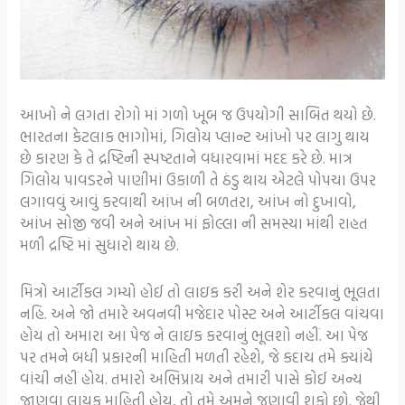
આખો ને લગતા રોગો માં ગળો ખૂબ જ ઉપયોગી સાબિત થયો છે.
ભારતના કેટલાક ભાગોમાં, ગિલોય પ્લાન્ટ આંખો પર લાગુ થાય
છે કારણ કે તે દ્રષ્ટિની સ્પષ્ટતાને વધારવામાં મદદ કરે છે. માત્ર
ગિલોય પાવડરને પાણીમાં ઉકાળી તે ઠંડુ થાય એટલે પોપચા ઉપર
લગાવવું આવું કરવાથી આંખ ની બળતરા, આંખ નો દુખાવો,
આંખ સોજી જવી અને આંખ માં ફોલ્લા ની સમસ્યા માંથી રાહત
મળી દ્રષ્ટિ માં સુધારો થાય છે.
મિત્રો આર્ટીકલ ગમ્યો હોઈ તો લાઇક કરી અને શેર કરવાનું ભૂલતા
નહિ. અને જો તમારે અવનવી મજેદાર પોસ્ટ અને આર્ટીકલ વાંચવા
હોય તો અમારા આ પેજ ને લાઇક કરવાનું ભૂલશો નહીં. આ પેજ
પર તમને બધી પ્રકારની માહિતી મળતી રહેશે, જે કદાચ તમે ક્યાંયે
વાંચી નહીં હોય. તમારો અભિપ્રાય અને તમારી પાસે કોઈ અન્ય
જાણવા લાયક માહિતી હોય, તો તમે અમને જણાવી શકો છો. જેથી