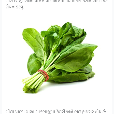
લાગે છે. તુલસીના પાનને પીસીને તેમા મધ મિક્સ કરીને ખાલી પેટે
સેવન કરવું.
લીલા પાંદડા વાળા શાકભાજીમાં કેલરી અને હાઇ ફાઇબર હોય છે.