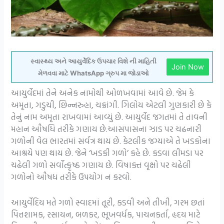
સ્વાસ્થ્ય અને આયુર્વેદિક ઉપચાર વિશે ની માહિતી
Join Now
મેળવવા માટે WhatsApp ગ્રુપ મા જોડાઓ
આયુર્વેદમાં તેને અનેક નામોથી ઓળખવામાં આવે છે. જેમ કે
અમૃતા, ગડુચી, છિન્નરુહા, ચક્રાંગી. ગિલોય એટલી ગુણકારી છે કે
તેનું નામ અમૃતા રાખવામાં આવ્યું છે. આયુર્વેદ જગતમાં તે તાવની
મહાન ઔષધિ તરીકે ગણાય છે.આસપાસના ઝાડ પર ચઢનારી
ગળોની વેલ ભારતમાં સર્વત્ર થાય છે. કેટલીક જગ્યાએ તે ખડકોના
આશ્રયે પણ થાય છે. જેને ‘ખડકી ગળો’ કહે છે. કડવા લીમડા પર
ચઢેલી ગળો સર્વોત્કૃષ્ઠ ગણાય છે. વિષાક્ત વૃક્ષો પર ચઢેલી
ગળોનો ઔષધ તરીકે ઉપયોગ ન કરવો.
આયુર્વેદિય મતે ગળો સ્વાદમાં તૂરી, કડવી અને તીખી, ગરમ છતાં
પિત્તશામક, રસાયન, બળકર, ભૂખવર્ધક, પાચનકર્તા, હૃદય માટે