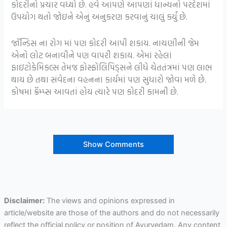
કોદરીનો પ્રચાર વધ્યો છે. હવે આપણે આપણાં ધાન્યનો પરદેશમાં
ઉપયોગ થતો જોઇને એનું અનુકરણ કરવાનું ચાલું કર્યું છે.
જૉન્ડિસ ના રોગ માં પણ કોદરી આપી શકાય. નાચણીની જેમ
એનો લોટ બનાવીને પણ વાપરી શકાય. એમાં રહેલાં
ફાઇટોકેમિકલ્સ તેમજ ફોસ્ફોલિપિડ્સને લીધે ચેતતંત્રમાં પણ લાભ
થાય છે તથા સંવેદના વહનના કાર્યમાં પણ સુધારો જોવા મળે છે.
કોષમાં ક્રૅમ્પ્સ આવતાં હોય ત્યારે પણ કોદરી કામની છે.
Show Comments
Disclaimer:
The views and opinions expressed in
article/website are those of the authors and do not necessarily
reflect the official policy or position of Ayurvedam. Any content