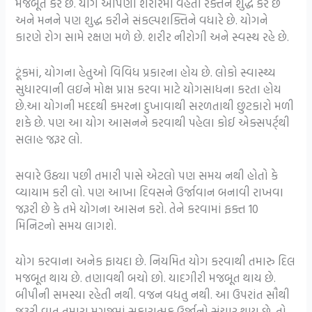
મજબૂત કરે છે. યોગ આપણાં શરીરમાં વહેતા રક્તને શુદ્ધ કરે છે
અને મનને પણ શુદ્ધ કરીને સંકલ્પશક્તિને વધારે છે. યોગને
કારણે રોગ સામે રક્ષણ મળે છે. શરીર નીરોગી અને સ્વસ્થ રહે છે.
ટૂંકમાં, યોગના હેતુઓ વિવિધ પ્રકારના હોય છે. લોકો સ્વાસ્થ્ય
સુધારવાની લઇને મોક્ષ પ્રાપ્ત કરવા માટે યોગસાધના કરતા હોય
છે.આ યોગની મદદથી કમરના દુખાવાથી સરળતાથી છુટકારો મળી
શકે છે. પણ આ યોગ આસનને કરવાથી પહેલા કોઈ એક્સપર્ટ્થી
સલાહ જરૂર લો.
સવારે ઉઠ્યા પછી તમારી પાસે એટલો પણ સમય નથી હોતો કે
વ્યાયામ કરી લો. પણ આખા દિવસને ઉર્જાવાન બનાવી રાખવા
જરૂરી છે કે તમે યોગના આસન કરો. તેને કરવામાં ફક્ત 10
મિનિટનો સમય લાગશે.
યોગ કરવાના અનેક ફાયદા છે. નિયમિત યોગ કરવાથી તમારુ દિલ
મજબૂત થાય છે. તણાવથી બચો છો. યાદગીરી મજબૂત થાય છે.
બીપીની સમસ્યા રહેતી નથી. વજન વધતુ નથી. આ ઉપરાંત સૌથી
જરૂરી વાત તમારા મગજમાં સકારાત્મક ઉર્જાનો સંચાર થાય છે. તો