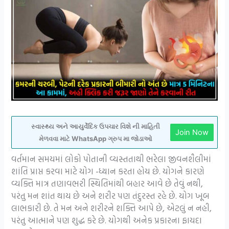
સ્વાસ્થ્ય અને આયુર્વેદિક ઉપચાર વિશે ની માહિતી
Join Now
મેળવવા માટે WhatsApp ગ્રુપ મા જોડાઓ
વર્તમાન સમયમાં લોકો પોતાની વ્યસ્તતાથી ભરેલા જીવનશૈલીમાં
શાંતિ પ્રાપ્ત કરવા માટે યોગ -ધ્યાન કરતા હોય છે. યોગને કારણે
વ્યક્તિ માત્ર તણાવભરી સ્થિતિમાંથી બહાર આવે છે તેવું નથી,
પરંતુ મન શાંત થાય છે અને શરીર પણ તંદુરસ્ત રહે છે. યોગ ખૂબ
લાભકારી છે. તે મન અને શરીરને શક્તિ આપે છે, એટલું ન નહી,
પરંતુ આત્માને પણ શુદ્ધ કરે છે. યોગથી અનેક પ્રકારના ફાયદા