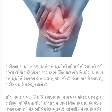
શરીરના સાંધા, હાડકા અને સ્નાયુઓની બીમારીનો સામનો કરી
રહેલા લોકો માટે યોગ મદદગાર સાબિત થઈ શકે છે. યોગ આપણાં
સ્નાયુઓને સશકત બનાવવાનું કામ કરે છે. જેના કારણે આપણું
શરીર વધારે મજબૂત બને છે.
યોગ તમારૂ વજન નિયંત્રિત રાખવામાં પણ મદદ કરે છે. યોગ દ્વારા
શરીરમાં પૌષ્ટિક તત્વોનો યોગ્ય પ્રમાણમાં વિસ્તાર થાય છે. જેના
પગલે આપણો મેટાબૉલિક રેટ સુધરે છે. યોગથી તમે વધારે કેલેરી