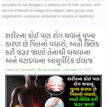
provided by our bloggers or authors are of their opinion, and
are not intended to malign any religion, ethic group, club,
organization, company, individual or anyone or anything.
શરીરના કોઈ પણ રોગ થવાનું મુખ્ય
કારણ છે પિત્તનો વધારો, અહી ક્લિક
કરી જરૂર જાણો તેનાથી બચવાના
અને મટાડવાના આયુર્વેદિક ઈલાજ
Leave a Comment
/ By
Ayurvedam
/
January 13, 2021