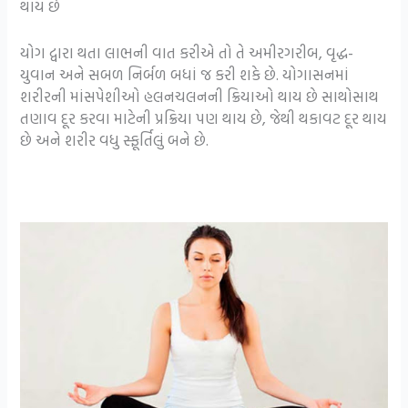
થાય છે
યોગ દ્વારા થતા લાભની વાત કરીએ તો તે અમીરગરીબ, વૃદ્ધ-
યુવાન અને સબળ નિર્બળ બધાં જ કરી શકે છે. યોગાસનમાં
શરીરની માંસપેશીઓ હલનચલનની ક્રિયાઓ થાય છે સાથોસાથ
તણાવ દૂર કરવા માટેની પ્રક્રિયા પણ થાય છે, જેથી થકાવટ દૂર થાય
છે અને શરીર વધુ સ્ફૂર્તિલું બને છે.