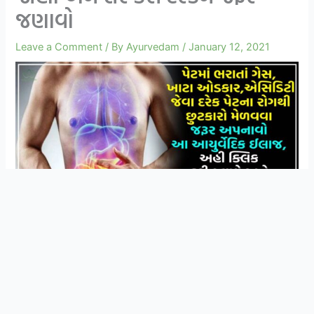
જણાવો
Leave a Comment
/ By
Ayurvedam
/
January 12, 2021
સ્વાસ્થ્ય અને આયુર્વેદિક ઉપચાર વિશે ની માહિતી
Join Now
મેળવવા માટે WhatsApp ગ્રુપ મા જોડાઓ
આજના સમયમાં દર ત્રીજી વ્યક્તિએ પેટની ખરાબીની સમસ્યા
જોવા મળે છે. આવા સંજોગોમાં પેટ ખરાબ થવા કે કારણ વગર