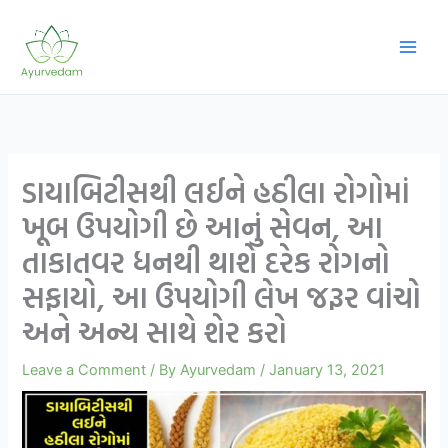
Skip
to
content
ડાયાબિટીસથી લઈને હઠીલા રોગોમાં
ખૂબ ઉપયોગી છે આનું સેવન, આ
તાકાતવર ધનથી થાશે દરેક રોગનો
સફાયો, આ ઉપયોગી લેખ જરૂર વાંચો
અને અન્ય સાથે શેર કરો
Leave a Comment
/ By
Ayurvedam
/
January 13, 2021