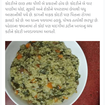
કોદરીએ લાલ તથા પીળી બે પ્રકારની હોય છે. કોદરીને બે વાર
પાણીમાં ધોઈ, સૂકવી અને શેકીને વપરાશમાં લેવાથી વધુ
આસાનીથી પચે છે. કાંગની માફક કોદરી પણ પિત્તના રોગમાં
ફાયદો કરે છે. આ ધાન્ય પચવામાં હલકું, પોષક તત્વોથી ભરપૂર છે.
પહેલાંના જમાનામાં તો કોઈ પણ માંદગીમાં રૂટીન ખાવાનું બંધ
કરીને કોદરી ખવડાવવામાં આવતી.