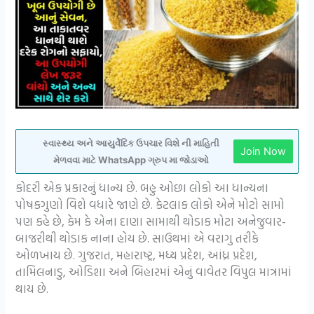
સ્વાસ્થ્ય અને આયુર્વેદિક ઉપચાર વિશે ની માહિતી
Join Now
મેળવવા માટે WhatsApp ગ્રુપ મા જોડાઓ
કોદરી એક પ્રકારનું ધાન્ય છે. બહુ ઓછા લોકો આ ધાન્યના
પોષકગુણો વિશે વધારે જાણે છે. કેટલાક લોકો એને મોટો સામો
પણ કહે છે, કેમ કે એના દાણા સામાથી થોડાક મોટા અનેજુવાર-
બાજરીથી થોડાક નાના હોય છે. સાઉથમાં એ વરાગુ તરીકે
ઓળખાય છે. ગુજરાત, મહારાષ્ટ્ર, મધ્ય પ્રદેશ, આંધ્ર પ્રદેશ,
તામિલનાડુ, ઓડિશા અને બિહારમાં એનું વાવેતર વિપુલ માત્રામાં
થાય છે.