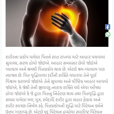
શરીરના પ્રકોપ પામેલા પિત્તને શાંત રાખવા માટે આહાર પચવામાં
સુપાચ્ય, સરળ હોવો જોઈએ. આહાર સમયસર લેવો જોઈએ
વ્યાયામ અને શ્રમથી પિત્તપ્રકોપ થાય છે. એટલે શ્રમ-વ્યાયામ પણ
ત્યાજ્ય છે. પિત્ત વૃદ્ધિવાળા દર્દીની શક્તિ વધારવા તેને પૂર્ણ
વિશ્રામ કરાવવો જોઈએ. તેને સુપાચ્ય અને પૌષ્ટિક આહાર આપવો
જોઈએ, કે જેથી તેની જીવાણુ-નાશક શક્તિ વધે એવાં ઔષધ
હોવાં જોઈએ કે જે દ્વારા પિત્તનું નિર્હરણ થાય તથા પિત્તવૃદ્ધિ દ્વારા
સંચય પામેલાં મળ, મૂત્ર, સ્વેદાદિ શરીર દ્વારા બહાર ફેંકાય અને
શરીર સ્વચ્છ-નિર્મળ રહે. પિત્તપ્રકોપની શુદ્ધિ માટે વિરેચન કર્મને
ઉત્તમ ગણાવ્યું છે. એટલે મૃદુ વિરેચન દ્રવ્યોમાં સ્વાદિષ્ટ વિરેચન