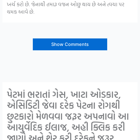
ખર્ચ કરો છે. જેનાથી તમારૂ વજન ઓછુ થાય છે અને ત્વચા પર
ચમક આવે છે.
Show Comments
પેટમાં ભરાતાં ગેસ, ખાટા ઓડકાર,
એસિડિટી જેવા દરેક પેટના રોગથી
છુટકારો મેળવવા જરૂર અપનાવો આ
આયુર્વેદિક ઈલાજ, અહી ક્લિક કરી
જાણો અને શેર કરી દરેકને જરૂર