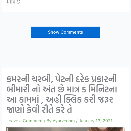
આપે છે.
Show Comments
કમરની ચરબી, પેટની દરેક પ્રકારની
બીમારી નો અંત છે માત્ર 5 મિનિટના
આ કામમાં , અહી ક્લિક કરી જરૂર
જાણો કેવી રીતે કરે તે
Leave a Comment
/ By
Ayurvedam
/
January 13, 2021