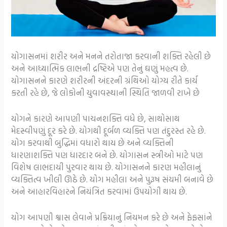
યોગાસનમાં શરીર અને મનને તરોતાજા કરવાની શક્તિ રહેલી છે
અને આધ્યાત્મિક લાભની દ્રષ્ટિએ પણ તેનું ઘણું મહત્વ છે.
યોગાસનને કારણે શરીરની અંદરની ગ્રંથિઓ યોગ્ય રીતે કાર્ય
કરતી રહે છે, જે લોકોની યુવાવસ્થાની સ્થિતિ જાળવી રાખે છે
યોગને કારણે આપણી પાચનશક્તિ વધે છે, સાથોસાથ
મેદસ્વીપણું દૂર કરે છે. યોગથી દૂર્બળ વ્યક્તિ પણ તંદુરસ્ત રહે છે.
યોગ કરવાથી બુદ્ધિમાં વધારો થાય છે અને વ્યક્તિની
ધારણાશક્તિ પણ ધારદાર બને છે. યોગાસન સ્ત્રીઓ માટે પણ
વિશેષ લાભદાયી પુરવાર થાય છે. યોગાસનને કારણ મહીલાનું
વ્યક્તિત્વ ખીલી ઊઠે છે. યોગ મહીલા અને પુરૂષ સંયમી બનાવે છે
અને આહારવિહારને નિયંત્રિત કરવામાં ઉપયોગી થાય છે.
યોગ આપણી શ્વાસ લેવાને પ્રક્રિયાનું નિયમન કરે છે અને ફેફસાંને