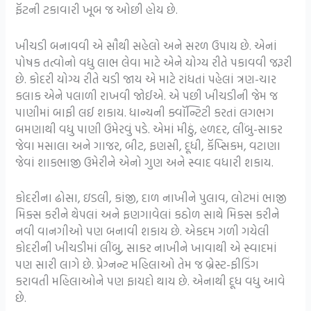
ફૅટની ટકાવારી ખૂબ જ ઓછી હોય છે.
ખીચડી બનાવવી એ સૌથી સહેલો અને સરળ ઉપાય છે. એનાં
પોષક તત્વોનો વધુ લાભ લેવા માટે એને યોગ્ય રીતે પકાવવી જરૂરી
છે. કોદરી યોગ્ય રીતે ચડી જાય એ માટે રાંધતાં પહેલાં ત્રણ-ચાર
કલાક એને પલાળી રાખવી જોઈએ. એ પછી ખીચડીની જેમ જ
પાણીમાં બાફી લઈ શકાય. ધાન્યની ક્વૉન્ટિટી કરતાં લગભગ
બમણાથી વધુ પાણી ઉમેરવું પડે. એમાં મીઠું, હળદર, લીંબુ-સાકર
જેવા મસાલા અને ગાજર, બીટ, ફણસી, દૂધી, કૅપ્સિકમ, વટાણા
જેવાં શાકભાજી ઉમેરીને એનો ગુણ અને સ્વાદ વધારી શકાય.
કોદરીના ઢોસા, ઇડલી, કાંજી, દાળ નાખીને પુલાવ, લોટમાં ભાજી
મિક્સ કરીને થેપલાં અને ફણગાવેલાં કઠોળ સાથે મિક્સ કરીને
નવી વાનગીઓ પણ બનાવી શકાય છે. એકદમ ગળી ગયેલી
કોદરીની ખીચડીમાં લીંબુ, સાકર નાખીને ખાવાથી એ સ્વાદમાં
પણ સારી લાગે છે. પ્રેગ્નન્ટ મહિલાઓ તેમ જ બ્રેસ્ટ-ફીડિંગ
કરાવતી મહિલાઓને પણ ફાયદો થાય છે. એનાથી દૂધ વધુ આવે
છે.