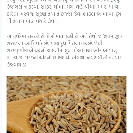
ઉજાગરા ન કરવા, સાકર, ચોખા, મગ, ઘઉ, પૌઆ, મમરા ખાવા,
કારેલા, પરવળ, સૂરણ તથા તાંદળજો જેવા શાકભાજી ખાવા, દુધ,
ઘી તથા માખણ વધારે લેવા.
આયુર્વેદમાં શરદને રોગોની માતા કહી છે અને તેથી જ ‘શતમ્ જીવ
શરદ:’ નાં આશિર્વાદ છે. ગળ્યુ દુધ પિત્તનાશક છે. જેથી
શરદપુર્ણીમાંએ ચંદ્રની ચાંદનીમાં દૂધ-પૌઆ તથા ખીર ખાવાનું
મહત્વ છે. શરદની ચાંદની લાભદાયી હોવાથી નવરાત્રીનો તહેવાર
ઉજવાય છે.