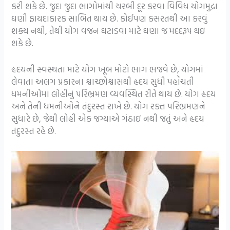
કરી શકે છે. જુદા જુદા ભાગોમાંથી ચરબી દૂર કરવા વિવિધ યોગમુદ્રા
ઘણી ફાયદાકારક સાબિત થાય છે. કોઈપણ કસરતથી આ કરવું
શક્ય નથી, તેથી યોગ વજન ઘટાડવા માટે ઘણા જ મદદરૂપ થઇ
શકે છે.
હૃદયની સ્વસ્થતા માટે યોગ ખૂબ મોટો ભાગ ભજવે છે, યોગમાં
લેવાતા અલગ પ્રકારના શ્વાચ્છોશ્વાસથી હૃદય સુધી પહોંચતી
ધમનીઓમાં લોહીનું પરિભ્રમણ વ્યવસ્થિત રીતે થાય છે. યોગ હૃદય
અને તેની ધમનીઓને તંદુરસ્ત રાખે છે. યોગ રક્ત પરિભ્રમણને
સુધારે છે, જેથી લોહી એક જગ્યાએ ગંઠાઇ નથી જતું અને હૃદય
તંદુરસ્ત રહે છે.