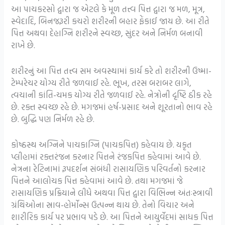
આ પાચકરસો દ્વારા જ એટલે કે મૂળ તત્ત્વ પિત્ત દ્વારા જ મળ, મૂત્ર,
સ્વેદાદિ, બિનજરૂરી કચરો શરીરની બહાર ફેંકાઈ જાય છે. આ રીતે
પિત્ત અથવા દેહાગ્નિ શરીરને સ્વચ્છ, સુંદર અને નિર્મળ બનાવી
રાખે છે.
શરીરનું આ પિત્ત તત્ત્વ સમ અવસ્થામાં કાર્ય કરે તો શરીરની ઉષ્મા-
ટેમ્પરેચર યોગ્ય રીતે જળવાઈ રહે. ભૂખ, તરસ બરાબર લાગે,
ત્વચાની કાંતિ-ચમક યોગ્ય રીતે જળવાઈ રહે. નેત્રોની દૃષ્ટિ ઠીક રહે
છે. રક્ત સ્વચ્છ રહે છે. મગજમાં હર્ષ-પ્રસાદ અને શૂરતાનો ભાવ રહે
છે. બુદ્ધિ પણ નિર્મળ રહે છે.
કોષ્ઠસ્થ અગ્નિને પાચકાગ્નિ (પાચકપિત્ત) કહેવાય છે. યકૃત
પ્લીહામાં રક્તરંજન કરનાર પિત્તને રંજકપિત્ત કહેવામાં આવે છે.
નેત્રના રેટિનામાં રૂપદર્શન સંબંધી રાસાયણિક પરિવર્તનો કરનાર
પિત્તને આલોચક પિત્ત કહેવામાં આવે છે. તથા મગજમાં જે
રાસાયણિક પ્રક્રિયાને લીધે અથવા પિત્ત દ્વારા વિભિન્ન અંતઃસ્ત્રાવી
ગ્રંથિઓના સ્રાવ-હોર્મોન્સ ઉત્પન્ન થાય છે. તેનો વિચાર અને
શારીરિક કાર્ય પર પ્રભાવ પડે છે. આ પિત્તને આયુર્વેદમાં સાધક પિત્ત