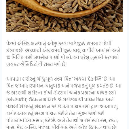
પેટમાં એસિડ બનવાનું ઓછું કરવા માટે જીરું રામબાણ દેશી
ઈલાજ છે. અડધાથી એક ચમચી જીરું કાચું ચાવીને ખાઈ લો અને
10 મિનિટ પછી નવસેકા પાણી પી લો. આ ઘરેલુ નુસખો કરવાથી
ભયંકર એસિડિટીથી રાહત મળે છે.
આપણા શરીરનું બીજું મૂળ તત્ત્વ ‘પિત્ત’ અથવા ‘દેહાગ્નિ’ છે. આ
પિત્ત જ આહારપાચન. ધાતુપાક અને મળપાકનું મૂળ પ્રવર્તક છે. આ
જ કારણથી શરીરના કોષો-સેલ્સમાં અનેક પ્રકારના પાચક રસો
(એન્ઝાઈમ) ઉત્પન્ન થાય છે. જે શરીરવ્યાપી પાચનક્રિયા અને
મેટાબોલિઝમનું સંચાલન કરે છે. આ પાચક રસો દ્વારા જ આપણું
શરીર આહારનું સરળ પાચન કરીને તેના સૂક્ષ્મ કણો કરી
પોતાનામાં આત્મસાત્ કરે છે. અને તેનાથી જ શરીરના રસ, રક્ત,
માંસ, મેદ, અસ્થિ, મજ્જા, વીર્ય-શુક્ર અને ઓજ ઉત્પન્ન થાય છે.