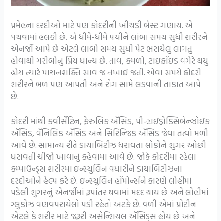
પ્રમેહના દરદીઓ માટે પણ કોદરીની ખીચડી બેસ્ટ ગણાય. એ
પચવામાં હલકી છે. એ ધીમે-ધીમે પચીને લાંબા સમય સુધી શરીરને
એનર્જી આપે છે એટલે લાંબો સમય સુધી પેટ ભરાયેલું લાગતું
હોવાથી ગરીબોનું પ્રિય ધાન્ય છે. તાવ, કમળો, ટાઇફૉઇડ વગેરે થયું
હોય ત્યારે પાચનશક્તિ સાવ જ નંખાઈ જતી. એવા સમયે કોદરી
શરીરને બળ પણ આપતી અને રોગ સામે લડવાની તાકાત આપે
છે.
કોદરી માંથી ક્વીર્સેટિન, ફેરુલિક ઍસિડ, પી-હાઇડ્રોક્સિબેન્ઝોઇક
ઍસિડ, વૅનિલિક ઍસિડ અને સિરિન્જિક ઍસિડ જેવા તત્વો મળી
આવે છે. સામાન્ય રીતે ડાયાબિટીઝ ધરાવતા લોકોને શુગર ઓછી
ધરાવતી ચીજો ખાવાનું કહેવામાં આવે છે. જોકે કોદરીમાં રહેલાં
કમ્પાઉન્ડ્સ શરીરમાં ઇન્સ્યુલિન વધારીને ડાયાબિટીઝના
દરદીઓને હેલ્પ કરે છે. ઇન્સ્યુલિન હૉમોર્ન્સને કારણે લોહીમાં
પડેલી શુગરનું એનર્જીમાં રૂપાંતર થવામાં મદદ થાય છે અને લોહીમાં
ગ્લુકોઝ વણવપરાયેલો પડી રહેતો અટકે છે. વળી એમાં પ્રોટીન
એટલે કે શરીર માટે જરૂરી અસેન્શિયલ ઍસિડ્સ હોય છે અને