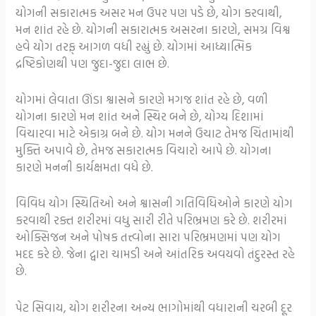
યોગની સકારાત્મક અસર મન ઉપર પણ પડે છે, યોગ કરવાથી,
મન શાંત રહે છે. યોગની સકારાત્મક અસરના કારણે, સમગ્ર વિશ્વ
હવે યોગ તરફ્ આગળ વધી રહ્યું છે. યોગમાં આધ્યાત્મિક
દ્રષ્ટિકોણથી પણ જુદા-જુદા લાભ છે.
યોગમાં લેવાતા ઊંડા શ્વાસને કારણે મગજ શાંત રહે છે, વળી
યોગના કારણે મન શાંત અને સ્થિર બને છે, યોગ્ય દિશામાં
વિચારવા માટે એકાગ્ર બને છે. યોગ મનને ઉચાટ તેમજ ચિંતામાંથી
મુક્તિ અપાવે છે, તેમજ સકારાત્મક વિચારો આપે છે. યોગના
કારણે મનની કાર્યક્ષમતા વધે છે.
વિવિધ યોગ સ્થિતિઓ અને શ્વાસની ગતિવિધિઓને કારણે યોગ
કરવાથી રક્ત શરીરમાં વધુ સારી રીતે પરિભ્રમણ કરે છે. શરીરમાં
ઓક્સિજન અને પોષક તત્ત્વોના સારા પરિભ્રમણમાં પણ યોગ
મદદ કરે છે. જેના દ્વારા ચામડી અને આંતરિક અવયવો તંદુરસ્ત રહે
છે.
પેટ સિવાય, યોગ શરીરના અન્ય ભાગોમાંથી વધારાની ચરબી દૂર