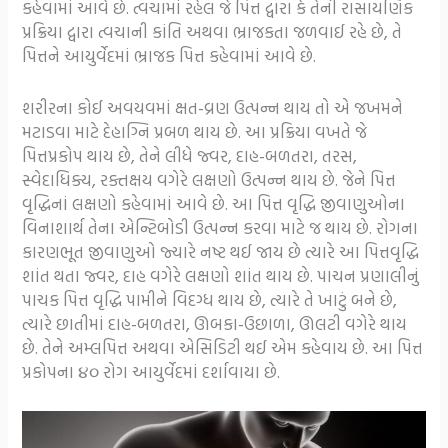
કહેવામાં આવે છે. ત્વચામાં રહેલ જે પિત્ત દ્વારા કે તેની રાસાયણિક
પ્રક્રિયા દ્વારા ત્વચાની કાંતિ અથવા ભ્રાજકતા જળવાઈ રહે છે, તે
પિત્તને આયુર્વેદમાં ભ્રાજક પિત્ત કહેવામાં આવે છે.
શરીરના કોઈ અવયવમાં ક્ષત-વ્રણ ઉત્પન્ન થાય તો એ જખમને
મટાડવા માટે દેહાગ્નિ પ્રબળ થાય છે. આ પ્રક્રિયા વખતે જે
પિત્તપ્રકોપ થાય છે, તેને લીધે જ્વર, દાહ-બળતરા, તરસ,
સ્વેદાધિક્ય, રક્તક્ષય વગેરે લક્ષણો ઉત્પન્ન થાય છે. જેને પિત્ત
વૃદ્ધિનાં લક્ષણો કહેવામાં આવે છે. આ પિત્ત વૃદ્ધિ જીવાણુઓના
વિનાશાર્થ તેના એન્ટિબોડી ઉત્પન્ન કરવા માટે જ થાય છે. રોગના
કારણભૂત જીવાણુઓ જ્યારે નષ્ટ થઈ જાય છે ત્યારે આ પિત્તવૃદ્ધિ
શાંત થતા જ્વર, દાહ વગેરે લક્ષણો શાંત થાય છે. પાચન પ્રણાલીનું
પાચક પિત્ત વૃદ્ધિ પામીને વિદગ્ધ થાય છે, ત્યારે તે ખાટું બને છે,
ત્યારે છાતીમાં દાહ-બળતરા, ઊબકા-ઉછાળા, ઊલટી વગેરે થાય
છે. તેને અમ્લપિત્ત અથવા એસિડિટી થઈ એમ કહેવાય છે. આ પિત્ત
પ્રકોપના ૪૦ રોગ આયુર્વેદમાં દર્શાવાયા છે.