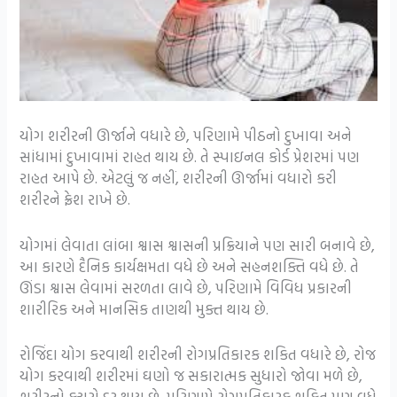
યોગ શરીરની ઊર્જાને વધારે છે, પરિણામે પીઠનો દુખાવા અને
સાંધામાં દુખાવામાં રાહત થાય છે. તે સ્પાઇનલ કોર્ડ પ્રેશરમાં પણ
રાહત આપે છે. એટલું જ નહીં, શરીરની ઊર્જામાં વધારો કરી
શરીરને ફ્રેશ રાખે છે.
યોગમાં લેવાતા લાંબા શ્વાસ શ્વાસની પ્રક્રિયાને પણ સારી બનાવે છે,
આ કારણે દૈનિક કાર્યક્ષમતા વધે છે અને સહનશક્તિ વધે છે. તે
ઊંડા શ્વાસ લેવામાં સરળતા લાવે છે, પરિણામે વિવિધ પ્રકારની
શારીરિક અને માનસિક તાણથી મુક્ત થાય છે.
રોજિંદા યોગ કરવાથી શરીરની રોગપ્રતિકારક શકિત વધારે છે, રોજ
યોગ કરવાથી શરીરમાં ઘણો જ સકારાત્મક સુધારો જોવા મળે છે,
શરીરનો કચરો દૂર થાય છે, પરિણામે રોગપ્રતિકારક શકિત પણ વધે