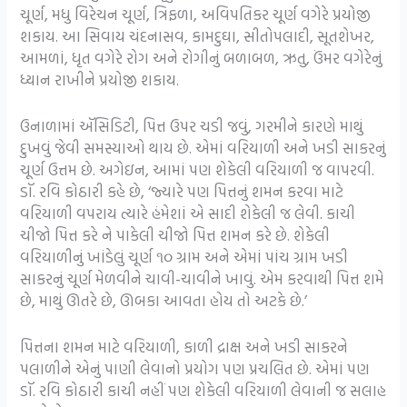
ચૂર્ણ, મધુ વિરેચન ચૂર્ણ, ત્રિફળા, અવિપતિકર ચૂર્ણ વગેરે પ્રયોજી
શકાય. આ સિવાય ચંદનાસવ, કામદુઘા, સીતોપલાદી, સૂતશેખર,
આમળાં, ધૃત વગેરે રોગ અને રોગીનું બળાબળ, ઋતુ, ઉંમર વગેરેનું
ધ્યાન રાખીને પ્રયોજી શકાય.
ઉનાળામાં ઍસિડિટી, પિત્ત ઉપર ચડી જવું, ગરમીને કારણે માથું
દુખવું જેવી સમસ્યાઓ થાય છે. એમાં વરિયાળી અને ખડી સાકરનું
ચૂર્ણ ઉત્તમ છે. અગેઇન, આમાં પણ શેકેલી વરિયાળી જ વાપરવી.
ડૉ. રવિ કોઠારી કહે છે, ‘જ્યારે પણ પિત્તનું શમન કરવા માટે
વરિયાળી વપરાય ત્યારે હંમેશાં એ સાદી શેકેલી જ લેવી. કાચી
ચીજો પિત્ત કરે ને પાકેલી ચીજો પિત્ત શમન કરે છે. શેકેલી
વરિયાળીનું ખાંડેલું ચૂર્ણ ૧૦ ગ્રામ અને એમાં પાંચ ગ્રામ ખડી
સાકરનું ચૂર્ણ મેળવીને ચાવી-ચાવીને ખાવું. એમ કરવાથી પિત્ત શમે
છે, માથું ઊતરે છે, ઊબકા આવતા હોય તો અટકે છે.’
પિત્તના શમન માટે વરિયાળી, કાળી દ્રાક્ષ અને ખડી સાકરને
પલાળીને એનું પાણી લેવાનો પ્રયોગ પણ પ્રચલિત છે. એમાં પણ
ડૉ. રવિ કોઠારી કાચી નહીં પણ શેકેલી વરિયાળી લેવાની જ સલાહ