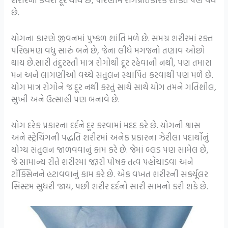
છે.
યોગના કારણે જીવનમાં પુષ્કળ શાંતિ મળે છે. સમગ્ર શરીરમાં રક્ત
પરિભ્રમણ વધુ સારું બને છે, જેના લીધે મગજનો તણાવ ઓછો
થાય છે.સારી તંદુરસ્તી માત્ર રોગોથી દૂર રહેવાની નથી, પણ તમારા
મન અને લાગણીઓ વચ્ચે સંતુલન સ્થાપિત કરવાથી પણ મળે છે.
યોગ માત્ર રોગોને જ દૂર નથી કરતું સાથે સાથે યોગ તમને ગતિશીલ,
સુખી અને ઉત્સાહી પણ બનાવે છે.
યોગ દરેક પ્રકારના દર્દને દૂર કરવામાં મદદ કરે છે. યોગની શ્વાસ
અને સ્ટ્રેચિંગની પદ્ધતિ શરીરમાં અનેક પ્રકારના ઝેરીલા પદાર્થોનું
યોગ્ય સંતુલન જાળવવાનું કામ કરે છે. જેમાં બ્લડ પણ સામેલ છે,
જે સામાન્ય રીતે શરીરમાં જરૂરી પોષક તત્વ પહોંચાડવા અને
ટૉક્સિનને હટાવવાનું કામ કરે છે. એક વખત શરીરની સર્ક્યૂલર
સિસ્ટમ સુધરી જાય, પછી શરીર દર્દનો સારી સામનો કરી શકે છે.