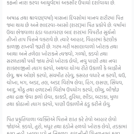
કફનો નાશ કરવા આયુર્વેદમાં અકસીર ઉપાયો દર્શાવાયા છે.
અષાઢ તથા શ્રાવણ(વર્ષા) માસનાં દિવસોમાં માનવ શરીરમાં પિત્ત
જમા થાય છે અને ભાદરવા-આસો (શરદ)માં પિત પ્રકોપે છે. વર્ષામાં
ઉંચા ભેજવાળા ઠંડા વાતાવરણ બાદ શરદમાં વિપરીત સુર્યનો
તીખો તાપ પિત્તને વકરાવે છે. ત્યારે આહાર, વિહારમાં કેટલીક
કાળજી રાખવી જરૂરી છે. ગરમ-મરી મસાલાવાળો ખોરાક તથા
આથા અને તળેલા ખોરાકને ત્યજવો, ગળ્યો, કડવો તથા
સરળતાથી પચી જાય તેવો ખોરાક લેવો, નવુ પાણી તથા નવા
શાકભાજીનો ત્યાગ કરવો, અથવા યોગ્ય રીતે ઉકાળી કે બાફીને
લેવુ, શ્રમ ઓછો કરવો, સંયમીત રહેવુ, કસરત વધારે ન કરવી, ઘઉ,
ચોખા, મગ, અડદ, તલ, અડદ વિશેષ લેવા, હિંગ, લસણ, સિંધવ,
આદુ, મીઠુ તથા હળદરનો વિશેષ ઉપયોગ કરવો, લીંબુ, બીજોરૂ
તથા દ્રાક્ષ જેવા ફળો લેવા, કાકડી, તુરિયા, ભીંડા, બટાકા, મુળા
તથા કોઠાનો ત્યાગ કરવો, પાણી ઉકાળીને ઠંડુ કરીને લેવુ.
પિત પ્રકૃતિવાળા વ્યક્તિએ પિત્તને શાંત કરે તેવો આહાર લેવો
જોઇએ. કડવો, તુરો, મધુર તથા ઠંડોને હળવો ખોરાક લેવો, તડકામાં
ફરવુ નહી, ખુલ્લા પગે ન નિકળવુ, ચાંદનીની શિતળતામાં ફરવુ,