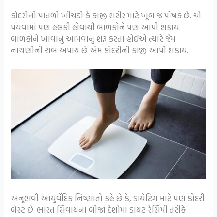
કોદરીની પાતળી ખીચડી કે કાંજી શરીર માટે ખૂબ જ પોષક છે. એ
પચવામાં પણ હલકી હોવાથી બાળકોને પણ આપી શકાય.
બાળકોને ખાવાનું આપવાનું શરૂ કરતા હોઈએ ત્યારે જેમ
નાચણીની રાબ અપાય છે એમ કોદરીની કાંજી આપી શકાય.
અનૂભવી આયુર્વેદિક નિષ્ણાતો કહે છે કે, ડાયેટિંગ માટે પણ કોદરી
બેસ્ટ છે. ભારત સિવાયનાં બીજાં દેશોમાં ડાયટ રેસિપી તરીકે