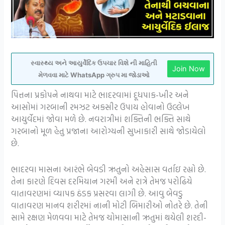
સ્વાસ્થ્ય અને આયુર્વેદિક ઉપચાર વિશે ની માહિતી
Join Now
મેળવવા માટે WhatsApp ગ્રુપ મા જોડાઓ
પિત્તના પ્રકોપને નાથવા માટે ભાદરવામાં દૂધપાક-ખીર અને
આસોમાં ગરબાની રમઝટ અકસીર ઉપાય હોવાનો ઉલ્લેખ
આયુર્વેદમાં જોવા મળે છે. નવરાત્રીમાં શક્તિની ભક્તિ સાથે
ગરબાનો મૂળ હેતુ પ્રજાના આરોગ્યની સુખાકારી સાથે જોડાયેલો
છે.
ભાદરવા માસના આરંભે બેવડી ઋતુનો અહેસાસ વર્તાઇ રહ્યો છે.
તેના કારણે દિવસ દરમિયાન ગરમી અને રાત્રે તેમજ પરોઢિયે
વાતાવરણમાં વ્યાપક ઠંડક પ્રસરવા લાગી છે. આવુ બેવડુ
વાતાવરણ માનવ શરીરમાં નાની મોટી બિમારીઓ નોતરે છે. તેની
સામે રક્ષણ મેળવવા માટે તેમજ ચોમાસાની ઋતુમાં થયેલી શરદી-