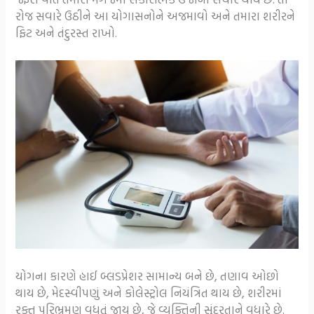
રોજ સવારે ઉઠીને આ યોગાસનોને અજમાવો અને તમારા શરીરને
ફિટ અને તંદુરસ્ત રાખો.
યોગના કારણે હાઈ બ્લડપ્રેશર સામાન્ય બને છે, તણાવ ઓછો
થાય છે, મેદસ્વીપણું અને કોલેસ્ટ્રોલ નિયંત્રિત થાય છે, શરીરમાં
રક્ત પરિભ્રમણ વધતું જાય છે, જે વ્યક્તિની સુંદરતાને વધારે છે.